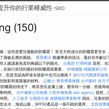
來提升你的行業權威性-seo
ng (150)
備：這些是嬰兒最酷的防曬霜！ 富含天然成分的防曬霜更安全
少了過敏反應的風險。
喬骨療法
根據專家的說法，最好在年齡以
些人建議避免直到兩歲以下的陽光。
台胞證
打掃阿姨
當然，在
，在旅行前找到最好的防曬霜很重要。
外燴擺盤
桃園搬家公司
外，您是否認為即使在陰影中也可以燃燒？
旅行社代辦護照服務
木的陰影和遮陽篷的材料。
記帳士
整骨專業推薦
台中眼科
坐月
防曬霜的情況下，將其塗在皮膚上後，應等待一分鐘，然後再吮
效果時間。
台中搬家公司推薦
小型外燴推薦
seo agency
當然，
長時間。
人工植牙
台胞證台南
身體撥筋專業教學
因此，兒童的
果您去水，海或山脈，SPF50產品是一個不錯的選擇。
北投按摩