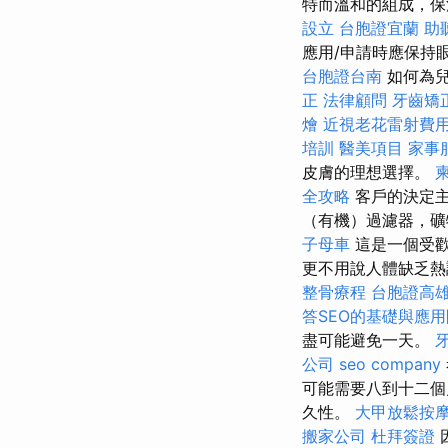
特而溫和的組成，保
設立
台胞證宜蘭
助
應用/申請時應保持
台胞證台南
如何為兒
正
法律顧問
牙齒矯
燴
近視老花雷射費
培訓
醫美項目
家事
皮膚的理想選擇。
全攻略
客戶的決定
（有機）過濾器，礦
子母車
這是一個受歡
更不用說人體缺乏熱
整骨療程
台胞證高
答SEO的基礎與應
盡可能避免一天。
公司
seo company
可能需要八到十二
久性。
大甲放鬆按
搬家公司
杜拜簽證