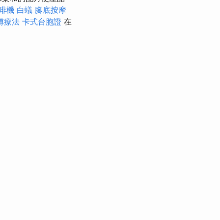
啡機
白蟻
腳底按摩
傅療法
卡式台胞證
在