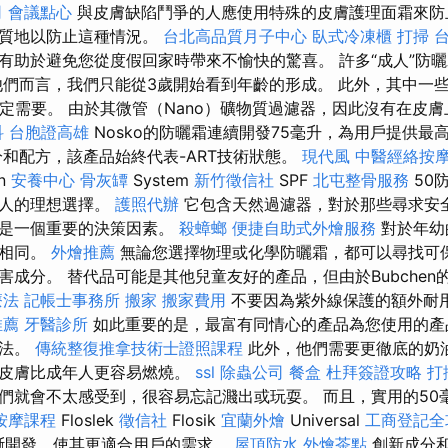
司
會議點心
與皮膚缺陷鬥爭的人應使用特殊的皮膚護理面霜來防
的質地以防止這種情況。
台北高品質月子中心
臥式冷凍櫃
打掃
有助於避免您從度假回家時帶來不愉快的驚喜。 許多“成人”防曬
他們而言，我們只能從3歲開始看到年齡的形成。 此外，其中一
一定需要。 由於其微管（Nano）礦物質過濾器，因此沒有在皮
科
台胞證高雄
Nosko的防曬霜連續開發75毫升，為用戶提供最
和配方，該產品始終代表-ART技術狀態。
現代風
中醫經絡按
n
安養中心
骨灰罈
System
新竹徵信社
SPF
北屯整骨服務
50
的人的理想選擇。
護照代辦
它包含天然過濾器，對於那些尋求安
能是一個重要的決策因素。
殺蟑螂
便捷自助式外燴服務
對於年幼
人相同。
外燴推薦
無論您選擇物理或化學防曬霜，都可以尋找可保
害成分。 替代品可能是其他兒童友好的產品，但由於Bubchen
療法
記帳士事務所
搬家
搬家費用
不要因為紫外線保護的額外耐
推薦
牙醫診所
如此重要的是，最富有同情心的產品為您使用的產
方法。
傳統整復推拿技術士證照課程
此外，他們需要更徹底的奶
的皮膚比成年人更容易燃燒。
ssl
除蟲公司
餐盒
杜拜簽證攻略
打
們就會不太感受到，很容易忘記濺出或玩耍。 而且，實用的50
按摩課程
Floslek
徵信社
Flosik
宜蘭外燴
Universal
工商登記全
不斷開發，使其更適合用戶的需求。
屋頂防水
外燴茶點
創新成分