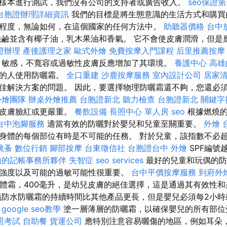
樣本進行測試，我們沒有公司的支持者或廣告收入。
seo保證
台胞證辦理詳細資訊
我們的目標是將生態意識的生活方式和購買
程度，無論如何，在這個國家的任何方法中。
助聽器價格
台中
鹼並含有椰子油，乳木果油和香氣。 它不會使皮膚潤滑，但是
證辦理
產後護理之家
歐式外燴
免費按摩入門課程
后里推薦按
，敏感，不寬容或過敏性皮膚反應增加了其環境。
養護中心
高雄
膚的人使用防曬霜。
全口重建
沙鹿按摩服務
室內設計公司
居家清
佳解決方案的問題。 因此，要選擇物理防曬霜還不夠，您還必
外燴團隊
辦桌外燴推薦
台胞證新北
聽力檢查
台胞證新北
關鍵字
小皮膚臉紅或更嚴重。
餐飲設備
長照中心 單人房
seo
根據燃燒的
台中泡腳服務
適當有效的防曬對於嬰兒和兒童至關重要。
外燴
身體的每個部位有時是不可能的任務。 對於兒童，該指數不必超過
跳蚤
數位行銷
腳部按摩
台東徵信社
台胞證台中
外燴
SPF編號
賴的記帳事務所夥伴
失智症
seo services
最好的兒童和玩偶的防
強度以及可能的過敏可能性很重要。
台中平價按摩服務
到府外
en身體霜，400毫升，是幼兒皮膚的絕佳選擇，這是通過其有效性
議防水防曬霜的持續時間比其他產品更長，但是嬰兒必須每2小
。
google seo教學
塗一層薄層的防曬霜，以確保嬰兒的所有部位
照考試
自助餐
貨運公司
應特別注意容易曬傷的地區，例如耳朵