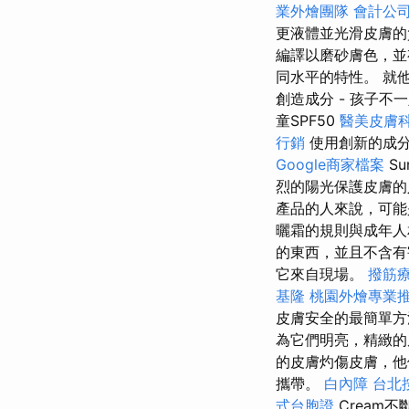
業外燴團隊
會計公
更液體並光滑皮膚
編譯以磨砂膚色，並
同水平的特性。 就
創造成分 - 孩子不
童SPF50
醫美皮膚
行銷
使用創新的成分
Google商家檔案
Su
烈的陽光保護皮膚
產品的人來說，可
曬霜的規則與成年
的東西，並且不含有
它來自現場。
撥筋
基隆
桃園外燴專業
皮膚安全的最簡單
為它們明亮，精緻
的皮膚灼傷皮膚，他
攜帶。
白內障
台北
式台胞證
Cream