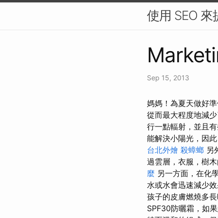
使用 SEO 
Marketi
Sep 15, 2013
媽媽！為夏天做好準
從而最大程度地減
行一點輻射，並且有
能解決小陽光，因此
台北外燴
殺蟑螂
另
過雲層，衣服，樹
麼
另一方面，在化學
水或水會迅速減少
孩子的皮膚燃燒多
SPF30防曬霜，如