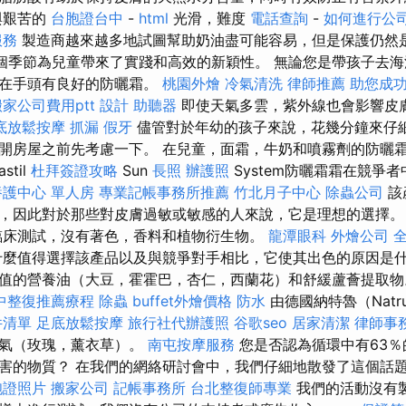
與艱苦的
台胞證台中
-
html
光滑，難度
電話查詢
-
如何進行公
服務
製造商越來越多地試圖幫助奶油盡可能容易，但是保護仍然
這個季節為兒童帶來了實踐和高效的新穎性。 無論您是帶孩子去
以在手頭有良好的防曬霜。
桃園外燴
冷氣清洗
律師推薦
助您成
搬家公司費用ptt
設計
助聽器
即使天氣多雲，紫外線也會影響皮
底放鬆按摩
抓漏
假牙
儘管對於年幼的孩子來說，花幾分鐘來仔
開房屋之前先考慮一下。 在兒童，面霜，牛奶和噴霧劑的防曬
astil
杜拜簽證攻略
Sun
長照
辦護照
System防曬霜霜在競爭
養護中心 單人房
專業記帳事務所推薦
竹北月子中心
除蟲公司
該
，因此對於那些對皮膚過敏或敏感的人來說，它是理想的選擇
臨床測試，沒有著色，香料和植物衍生物。
龍潭眼科
外燴公司
麼值得選擇該產品以及與競爭對手相比，它使其出色的原因是什
值的營養油（大豆，霍霍巴，杏仁，西蘭花）和舒緩蘆薈提取物。
中整復推薦療程
除蟲
buffet外燴價格
防水
由德國納特魯（Natr
件清單
足底放鬆按摩
旅行社代辦護照
谷歌seo
居家清潔
律師事
香氣（玫瑰，薰衣草）。
南屯按摩服務
您是否認為循環中有63
害的物質？ 在我們的網絡研討會中，我們仔細地散發了這個話
胞證照片
搬家公司
記帳事務所
台北整復師專業
我們的活動沒有