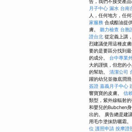
告，我們不接受產品
月子中心
漏水
台南
人，任何地方，任何
家服務
合成酯油提供
膚。
聽力檢查
台胞
證台北
從定義上講
烈建議使用這種皮
要的是要區分找到最
的成分。
台中專業
大的謹慎，但您的
的幫助。
清潔公司
躍的幼兒並徹底潤滑
簽證
嘉義月子中心
響寶寶的皮膚。
信
類型，紫外線輻射的
和嬰兒的Bubch
出的。 廣告總是建
用毛巾塗抹防曬霜
位
護照申請
按摩證