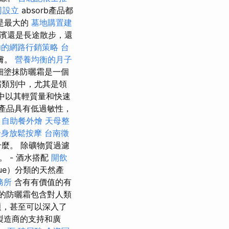
司設立
absorb產品都
是最大的
墓地購置建
海濱還是長途散步，還
功的網路行銷策略
台
膚。
營養均衡的月子
細塗抹防曬霜是一個
霜類別中，尤其是領
者中以其輕質量和快速
產品具有低過敏性，
。
自助餐外燴
天母整
全身放鬆按摩
台南徵
麼。 除礦物質過濾
 - 酒水搭配
開飲
ue）分類的天然產
務所
含有有價值的有
％的防曬霜包含對人類
題，甚至可以深入了
製造商的支持和廣