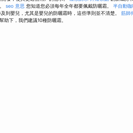
處。
seo 意思
您知道您必須每年全年都要佩戴防曬霜。
半自動咖
涉及到嬰兒，尤其是嬰兒的防曬霜時，這些準則並不清楚。
筋師
幫助下，我們建議10種防曬霜。