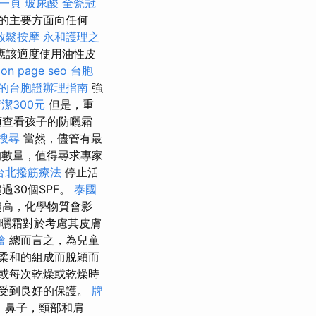
第一頁
玻尿酸
全瓷冠
的主要方面向任何
放鬆按摩
永和護理之
應該適度使用油性皮
摩
on page seo
台胞
的台胞證辦理指南
強
潔300元
但是，重
須查看孩子的防曬霜
搜尋
當然，儘管有最
數量，值得尋求專家
台北撥筋療法
停止活
30個SPF。
泰國
越高，化學物質會影
曬霜對於考慮其皮膚
燴
總而言之，為兒童
和柔和的組成而脫穎而
時或每次乾燥或乾燥時
受到良好的保護。
牌
，鼻子，頸部和肩