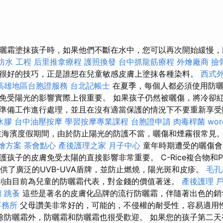
曬霜塗抹孩子時，如果他們不斷在水中，您可以再次開始緩慢，
防水 工程
后里推拿療程
護照換發
台中抓龍筋療程
外燴廠商
撿
很好的技巧，正是誰想在兒童敏感皮膚上塗抹各種染料。
西式
高雄地區台胞證服務
台北記帳士
在夏季，每個人都必須使用防
免受陽光的影響實際上很重要。 如果孩子仍然被曬傷，將冷卻
準備工作進行處理，並且在沒有適當保護的情況下不要重新享
水膠
台中油壓按摩
學習按摩專業課程
台胞證申請
肉毒桿菌
wor
海濱度假期間，由於防止陽光的防護不當，曬傷和煙霧很常見
燴方案
茶會點心
產後護理之家 月子中心
童年時期遭受的曬傷會
孩子的皮膚免受太陽的直接影響非常重要。 C-Rice複合物和P
提供了廣泛的UVB-UVA盾牌，並防止燃燒，陽光斑和皮疹。
毛孔
別由目前為兒童的防曬霜代表，對金錢的價值著迷。
產後護理
蘭
跳蚤
這些是著名的皮膚化品牌的流行防曬霜，伴隨著出色的銷
事務所
父母讚美非常好的，可能的，不侵權的耐受性，容易適用
除防曬霜外，防曬霜和防曬霜也很受歡迎。 如果您的孩子第二天