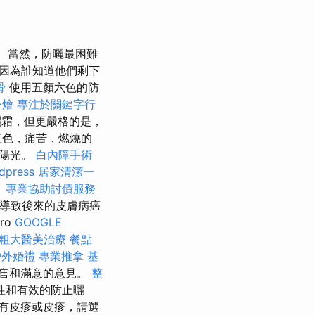
當然，防曬最困難
因為誰知道他們剩下
骨
使用五顏六色的防
外燴
專注於關鍵字行
曬霜，但更嚴格的是，
紅色，痛苦，燃燒的
受陽光。
白內障手術
dpress
居家清潔一
。
專業協助討債服務
導致後來的皮膚病癌
ro
GOOGLE
粗大醫美治療
餐點
戶外婚禮
專業推拿
基
售和滿意的意見。
整
性和有效的防止曬
有皮疹或皮疹，請選