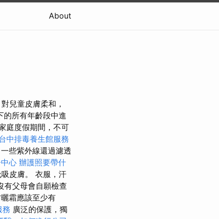
About
，對兒童皮膚柔和，
下的所有年齡段中進
家庭度假期間，不可
台中排毒養生館服務
一些紫外線還過濾透
子中心
辦護照要帶什
吸皮膚。 衣服，汗
沒有父母會自願檢查
防曬霜應該至少有
服務
廣泛的保護，獨