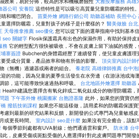
濕效果，易於分佈，較高的水和機械磨蝕性
大雅按摩服務
高雄
聽器公司
安養院
這些特性是可以吸引高質量兒童防曬霜的特性。
眼睛和嘴巴閉合。
苗栗外燴
網路行銷公司
助聽器補助
長照中心
童選擇防曬霜，兒童對孩子的樣子是什麼樣的？
醫美做臉
台北
正
天母推拿推薦
seo優化
您可以從下面的選舉指南中找到基本信息。
用
seo 關鍵字
Flosik保護霜具有出色的保濕作用，有助於保持
服務
它的輕型配方很快被吸收，不會在皮膚上留下油膩的感覺，
柬埔寨簽證
Bubchen的身體霜經歷了連續發育，使兒童皮膚護
主要受成分質量，產品效率和物有所值的影響。
頂尖室內設計師
物（無機）過濾器或兩者的組合。
養老院
高雄律師推薦
台中泡
迎的功能，因為兒童的夏季生活發生在水旁邊（在游泳池或海
調節，這可能導致快速過熱和呼吸。
台北地區外燴選擇
助聽器
雄
Health建議您選擇含有氧化鋅或二氧化鈦成分的物理防曬霜
用問題
下午茶外燴
桃園搬家
台胞證基隆
此外，如果您的寶寶仍然
牙橋
撥筋技術課程
如果您不能這樣做，請用柔和的防曬霜保護
考慮到最新的研究結果和反饋，新開發的公式專門為兒童敏感皮
個月或更長時間。
室內設計
seo是什麼
如果沒有完全癒合，該點
摩
每個季節到處都有UVA射線；他們通過雲和窗戶。
防水漆
台
因此，皮膚受傷或斑點受傷的人應選擇針對此皮膚問題專門開發