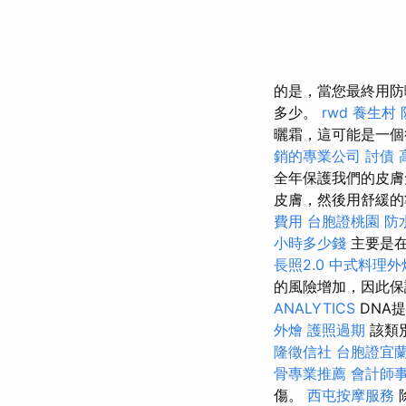
的是，當您最終用防
多少。
rwd
養生村
曬霜，這可能是一個
銷的專業公司
討債
全年保護我們的皮膚
皮膚，然後用舒緩的
費用
台胞證桃園
防
小時多少錢
主要是在
長照2.0
中式料理外
的風險增加，因此保護
ANALYTICS
DNA
外燴
護照過期
該類
隆徵信社
台胞證宜
骨專業推薦
會計師
傷。
西屯按摩服務