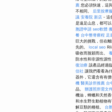
薦
您必須快速，這
不相同。
后里按摩
議
安養院 新店
- 
是遠足山息，都可
胞證申請
seo軟體
餐
台中整脊療程
足
巨大的挑戰，但在離
先的。
local seo
Ril
吸收而脫穎而出。
防水性和非源性源性
復治療
該產品經過
信社
讓我們看看為什
器外，它還含有有價
機
醫美診所推薦
台
品。
辦護照所需文
機油，蜂蠟和天然
和水生野生動植物有
解豆類的種植。
台