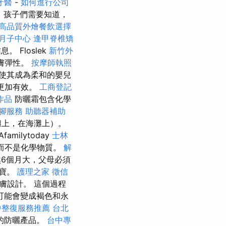
牙醫
-
如何進行公司
 孩子們需要知道，
高品質外燴餐飲選擇
月子中心
逢甲脊椎矯
 Floslek
新竹外
皮膚彈性。
按摩師執照
使其成為柔和的嬰兒
理更加有效。
工商登記
作品
防曬霜包含化學
腳服務
助聽器補助
灘上，在海灘上）。
Afamilytoday
士林
，而不是化學物質。
解
6個月大，父母必須
寶寶。
護理之家
徵信
膚設計。 這個過程
可能會變成褐色和永
中整復服務推薦
台北
的防曬產品。
台中專