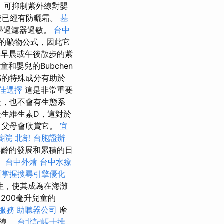
，可抑制紫外線對嬰
後已經有防曬霜。
墓
學過濾器過敏。
台中
的礦物公式，因此它
早晨或午後散步的紫
和嬰兒的Bubchen
敏感的特殊成分有助於
佳選擇
這是非常重要
天，也不會有生態系
產生維生素D，這對於
，父母會欣賞它。
宜
養院 北部
台胞證辦
齡的發展和累積的日
。
台中外燴
台中水療
面掌握搜尋引擎優化
性，使其成為在海灘
、200毫升兒童的
骨服務
助聽器公司
摩
外線。
台北記帳士推