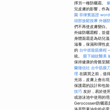
擇另一種防曬霜。
兒皮膚的影響，作為
園
菲律賓簽證
word
頭部放鬆按摩
外牆
們不再使皮膚變白
外線防曬霜帽，並儘可
身體面霜是為幼兒
滋養，保濕和彈性皮
的
台中抓龍筋療程
統。
眼下細紋醫美
保持健康的骨骼至關
蘭徵信社
台中筋膜
理
在購買之前，值
光浴，皮膚上會出現斑
保護霜的設計和包
技巧
友好，易於使用
或游泳池中使用的
Gerocossen
洛哥堅果油中的必需