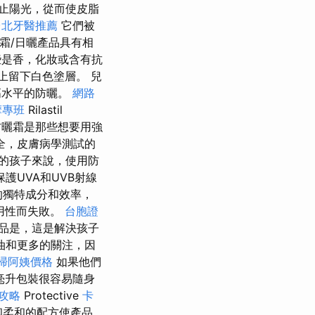
止陽光，從而使皮脂
台北牙醫推薦
它們被
霜/日曬產品具有相
些是香，化妝或含有抗
膚上留下白色塗層。 兒
高水平的防曬。
網路
摩專班
Rilastil
防曬霜是那些想要用強
全，皮膚病學測試的
的孩子來說，使用防
護UVA和UVB射線
的獨特成分和效率，
用性而失敗。
台胞證
品是，這是解決孩子
油和更多的關注，因
掃阿姨價格
如果他們
毫升包裝很容易隨身
攻略
Protective
卡
和柔和的配方使產品