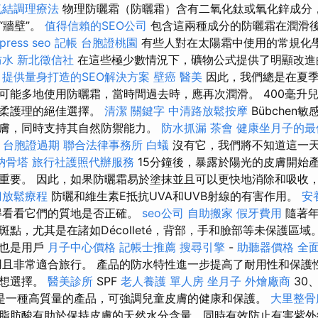
氣結調理療法
物理防曬霜（防曬霜）含有二氧化鈦或氧化鋅成分
“牆壁”。
值得信賴的SEO公司
包含這兩種成分的防曬霜在潤滑
press seo
記帳
台胞證桃園
有些人對在太陽霜中使用的常規化
防水
新北徵信社
在這些極少數情況下，礦物公式提供了明顯改進
。
提供量身打造的SEO解決方案
壁癌
醫美
因此，我們總是在夏季
能多地使用防曬霜，當時間過去時，應再次潤滑。 400毫升兒童
溫柔護理的絕佳選擇。
清潔
關鍵字
中清路放鬆按摩
Bübchen
膚，同時支持其自然防禦能力。
防水抓漏
茶會
健康坐月子的最
-
台胞證過期
聯合法律事務所
白蟻
沒有它，我們將不知道這一
納骨塔
旅行社護照代辦服務
15分鐘後，暴露於陽光的皮膚開始
重要。 因此，如果防曬霜易於塗抹並且可以更快地消除和吸收
刀放鬆療程
防曬和維生素E抵抗UVA和UVB射線的有害作用。
安
得看看它們的質地是否正確。
seo公司
自助搬家
假牙費用
隨著年
點，尤其是在諸如Décolleté，背部，手和臉部等未保護區域
裝也是用戶
月子中心價格
記帳士推薦
搜尋引擎
-
助聽器價格
全
且非常適合旅行。 產品的防水特性進一步提高了耐用性和保護
理想選擇。
醫美診所
SPF
老人養護 單人房
坐月子
外燴廠商
30
防曬霜是一種高質量的產品，可強調兒童皮膚的健康和保護。
大里整
脂肪酸有助於保持皮膚的天然水分含量，同時有效防止有害紫