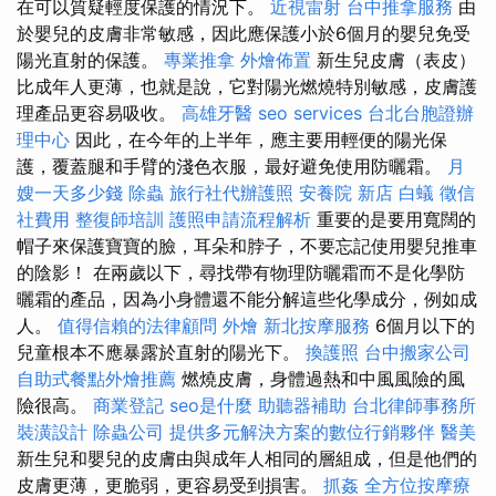
在可以質疑輕度保護的情況下。
近視雷射
台中推拿服務
由
於嬰兒的皮膚非常敏感，因此應保護小於6個月的嬰兒免受
陽光直射的保護。
專業推拿
外燴佈置
新生兒皮膚（表皮）
比成年人更薄，也就是說，它對陽光燃燒特別敏感，皮膚護
理產品更容易吸收。
高雄牙醫
seo services
台北台胞證辦
理中心
因此，在今年的上半年，應主要用輕便的陽光保
護，覆蓋腿和手臂的淺色衣服，最好避免使用防曬霜。
月
嫂一天多少錢
除蟲
旅行社代辦護照
安養院 新店
白蟻
徵信
社費用
整復師培訓
護照申請流程解析
重要的是要用寬闊的
帽子來保護寶寶的臉，耳朵和脖子，不要忘記使用嬰兒推車
的陰影！ 在兩歲以下，尋找帶有物理防曬霜而不是化學防
曬霜的產品，因為小身體還不能分解這些化學成分，例如成
人。
值得信賴的法律顧問
外燴
新北按摩服務
6個月以下的
兒童根本不應暴露於直射的陽光下。
換護照
台中搬家公司
自助式餐點外燴推薦
燃燒皮膚，身體過熱和中風風險的風
險很高。
商業登記
seo是什麼
助聽器補助
台北律師事務所
裝潢設計
除蟲公司
提供多元解決方案的數位行銷夥伴
醫美
新生兒和嬰兒的皮膚由與成年人相同的層組成，但是他們的
皮膚更薄，更脆弱，更容易受到損害。
抓姦
全方位按摩療