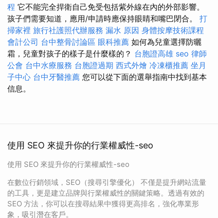
程
它不能完全捍衛自己免受包括紫外線在內的外部影響。
孩子們需要知道，應用/申請時應保持眼睛和嘴巴閉合。
打
掃家裡
旅行社護照代辦服務
漏水 原因
身體按摩技術課程
會計公司
台中整骨討論區
眼科推薦
如何為兒童選擇防曬
霜，兒童對孩子的樣子是什麼樣的？
台胞證高雄
seo
律師
公會
台中水療服務
台胞證過期
西式外燴
冷凍櫃推薦
坐月
子中心
台中牙醫推薦
您可以從下面的選舉指南中找到基本
信息。
使用 SEO 來提升你的行業權威性-seo
使用 SEO 來提升你的行業權威性-seo
在數位行銷領域，SEO（搜尋引擎優化） 不僅是提升網站流量
的工具，更是建立品牌與行業權威性的關鍵策略。透過有效的
SEO 方法，你可以在搜尋結果中獲得更高排名，強化專業形
象，吸引潛在客戶。