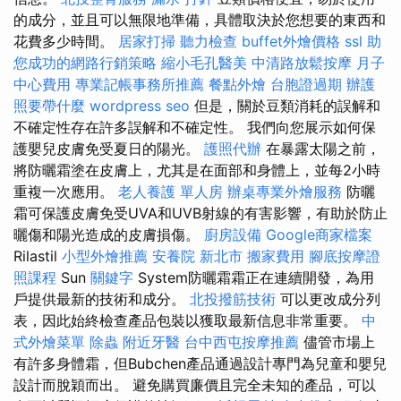
的成分，並且可以無限地準備，具體取決於您想要的東西和
花費多少時間。
居家打掃
聽力檢查
buffet外燴價格
ssl
助
您成功的網路行銷策略
縮小毛孔醫美
中清路放鬆按摩
月子
中心費用
專業記帳事務所推薦
餐點外燴
台胞證過期
辦護
照要帶什麼
wordpress seo
但是，關於豆類消耗的誤解和
不確定性存在許多誤解和不確定性。 我們向您展示如何保
護嬰兒皮膚免受夏日的陽光。
護照代辦
在暴露太陽之前，
將防曬霜塗在皮膚上，尤其是在面部和身體上，並每2小時
重複一次應用。
老人養護 單人房
辦桌專業外燴服務
防曬
霜可保護皮膚免受UVA和UVB射線的有害影響，有助於防止
曬傷和陽光造成的皮膚損傷。
廚房設備
Google商家檔案
Rilastil
小型外燴推薦
安養院 新北市
搬家費用
腳底按摩證
照課程
Sun
關鍵字
System防曬霜霜正在連續開發，為用
戶提供最新的技術和成分。
北投撥筋技術
可以更改成分列
表，因此始終檢查產品包裝以獲取最新信息非常重要。
中
式外燴菜單
除蟲
附近牙醫
台中西屯按摩推薦
儘管市場上
有許多身體霜，但Bubchen產品通過設計專門為兒童和嬰兒
設計而脫穎而出。 避免購買廉價且完全未知的產品，可以