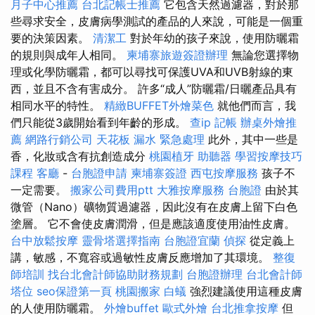
月子中心推薦
台北記帳士推薦
它包含天然過濾器，對於那
些尋求安全，皮膚病學測試的產品的人來說，可能是一個重
要的決策因素。
清潔工
對於年幼的孩子來說，使用防曬霜
的規則與成年人相同。
柬埔寨旅遊簽證辦理
無論您選擇物
理或化學防曬霜，都可以尋找可保護UVA和UVB射線的東
西，並且不含有害成分。 許多“成人”防曬霜/日曬產品具有
相同水平的特性。
精緻BUFFET外燴菜色
就他們而言，我
們只能從3歲開始看到年齡的形成。
查ip
記帳
辦桌外燴推
薦
網路行銷公司
天花板 漏水 緊急處理
此外，其中一些是
香，化妝或含有抗創造成分
桃園植牙
助聽器
學習按摩技巧
課程
客廳
-
台胞證申請
柬埔寨簽證
西屯按摩服務
孩子不
一定需要。
搬家公司費用ptt
大雅按摩服務
台胞證
由於其
微管（Nano）礦物質過濾器，因此沒有在皮膚上留下白色
塗層。 它不會使皮膚潤滑，但是應該適度使用油性皮膚。
台中放鬆按摩
靈骨塔選擇指南
台胞證宜蘭
偵探
從定義上
講，敏感，不寬容或過敏性皮膚反應增加了其環境。
整復
師培訓
找台北會計師協助財務規劃
台胞證辦理
台北會計師
塔位
seo保證第一頁
桃園搬家
白蟻
強烈建議使用這種皮膚
的人使用防曬霜。
外燴buffet
歐式外燴
台北推拿按摩
但