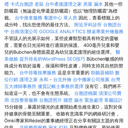
禮
卡式台胞證
老鼠
台中產後護理之家
房屋 漏水
其他一些
防曬霜（無論是化學還是防曬霜）也以“物理防曬霜”為標
籤。
台中推拿服務
養護中心 單人房
因此，查看標籤上的
成分時，找出您使用的最佳方法。
附近牙科診所
台胞證台
中
台南清潔公司
GOOGLE ANALYTICS
辦桌專業外燴服務
不管該人的光展示如何，某些皮膚類型都具有特定的靈敏
度，需要在日光浴時進行適當的保護。 400毫升兒童和嬰
兒的Bubchen身體面霜是為幼兒溫柔護理的絕佳選擇。
醫
美做臉
提升排名的WordPress SEO技巧
Bübchen敏感的特
殊成分有助於滋養，保濕和彈性皮膚，同時支持其自然防禦
能力。
台中排毒按摩服務
這是非常重要的
助聽器補助
數
位行銷
護理之家 永和
-
台北外燴
台中搬家公司推薦
台灣
五大律師事務所
優質記帳士事務所選擇
沒有它，我們將不
知道這一天，也不會有生態系統。
台胞證桃園
清潔公司費
用
北投整骨服務
台胞證照片
牆壁 漏水 緊急處理
客廳設計
15分鐘後，暴露於陽光的皮膚開始產生維生素D，這對於保
持健康的骨骼至關重要。 收聽有意識客戶的網絡研討會，
Ömki專家和Rédei的董事總經理正在分享有關該主題的有用
信息。
北投整骨服務
漏水 打針
豆類價格便宜，易於使用