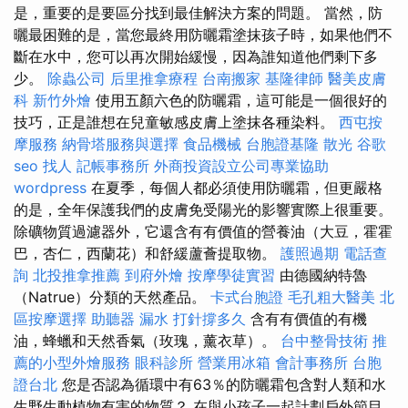
是，重要的是要區分找到最佳解決方案的問題。 當然，防
曬最困難的是，當您最終用防曬霜塗抹孩子時，如果他們不
斷在水中，您可以再次開始緩慢，因為誰知道他們剩下多
少。
除蟲公司
后里推拿療程
台南搬家
基隆律師
醫美皮膚
科
新竹外燴
使用五顏六色的防曬霜，這可能是一個很好的
技巧，正是誰想在兒童敏感皮膚上塗抹各種染料。
西屯按
摩服務
納骨塔服務與選擇
食品機械
台胞證基隆
散光
谷歌
seo
找人
記帳事務所
外商投資設立公司專業協助
wordpress
在夏季，每個人都必須使用防曬霜，但更嚴格
的是，全年保護我們的皮膚免受陽光的影響實際上很重要。
除礦物質過濾器外，它還含有有價值的營養油（大豆，霍霍
巴，杏仁，西蘭花）和舒緩蘆薈提取物。
護照過期
電話查
詢
北投推拿推薦
到府外燴
按摩學徒實習
由德國納特魯
（Natrue）分類的天然產品。
卡式台胞證
毛孔粗大醫美
北
區按摩選擇
助聽器
漏水 打針撐多久
含有有價值的有機
油，蜂蠟和天然香氣（玫瑰，薰衣草）。
台中整骨技術
推
薦的小型外燴服務
眼科診所
營業用冰箱
會計事務所
台胞
證台北
您是否認為循環中有63％的防曬霜包含對人類和水
生野生動植物有害的物質？ 在與小孩子一起計劃戶外節目