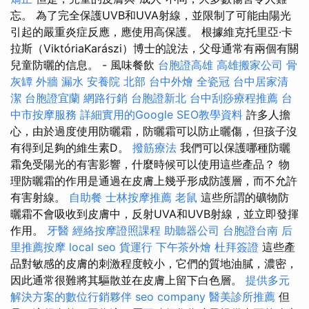
忘。 為了完全保護UVB和UVA射線，並限制了可能由陽光
引起的嚴重炎症反應，應使用高保護。 根據維克托里亞·卡
拉斯（ViktóriaKarászi）博士的說法，父母通常有兩個有關
兒童防曬的信息。 - 風味餐飲
台胞證高雄
高雄搬家公司
骨
灰罈
外牆 漏水
安養院 北部
台中外燴
全瓷冠
台中居家清
潔
台胞證宜蘭
網路行銷
台胞證新北
台中刮痧療程推薦
台
中市按摩服務
詳細實用的Google SEO教學資料
許多人擔
心，由於過度使用防曬霜，防曬霜可以防止曬傷，但孩子沒
有得到足夠的維生素D。
撥筋療法
我們可以保護哪種防曬
霜免受陽光的有害影響，什麼時候可以使用這些產品？ 物
理防曬霜的作用是通過在皮膚上幾乎形成防護層，而不允許
有害射線。
自助餐
士林按摩推薦
老鼠
這些所謂的礦物防
曬霜不會吸收到皮膚中，反射UVA和UVB射線，並立即發揮
作用。
牙醫
經絡按摩證照課程
助聽器公司
台胞證台南
后
里推薦按摩
local seo
貨運行
下午茶外燴
杜拜簽證
這些產
品對敏感的皮膚的刺激程度較小，它們的質地油膩，濃密，
因此通常很難將其驅散並在皮膚上留下白色層。
提供多元
解決方案的數位行銷夥伴
seo company
醫美診所推薦
但