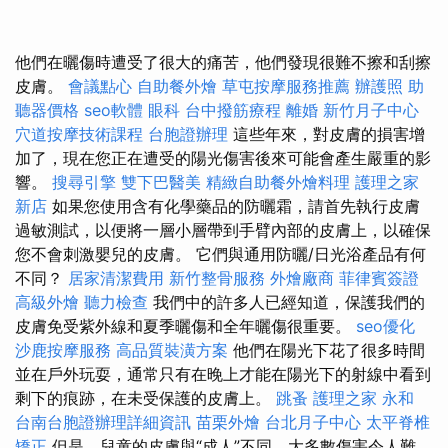
他們在曬傷時遭受了很大的痛苦，他們發現很難不擦和刮擦
皮膚。
會議點心
自助餐外燴
草屯按摩服務推薦
辦護照
助
聽器價格
seo軟體
眼科
台中撥筋療程
離婚
新竹月子中心
穴道按摩技術課程
台胞證辦理
這些年來，對皮膚的損害增
加了，現在您正在遭受的陽光傷害後來可能會產生嚴重的影
響。
搜尋引擎
雙下巴醫美
精緻自助餐外燴料理
護理之家
新店
如果您使用含有化學藥品的防曬霜，請首先執行皮膚
過敏測試，以便將一層小層帶到手臂內部的皮膚上，以確保
您不會刺激嬰兒的皮膚。 它們與通用防曬/日光浴產品有何
不同？
居家清潔費用
新竹整骨服務
外燴廠商
菲律賓簽證
高級外燴
聽力檢查
我們中的許多人已經知道，保護我們的
皮膚免受紫外線和夏季曬傷和全年曬傷很重要。
seo優化
沙鹿按摩服務
高品質裝潢方案
他們在陽光下花了很多時間
並在戶外玩耍，通常只有在晚上才能在陽光下的射線中看到
剩下的痕跡，在未受保護的皮膚上。
跳蚤
護理之家 永和
台南台胞證辦理詳細資訊
苗栗外燴
台北月子中心
太平脊椎
矯正
但是，兒童的皮膚與“成人”不同，大多數傷害令人難