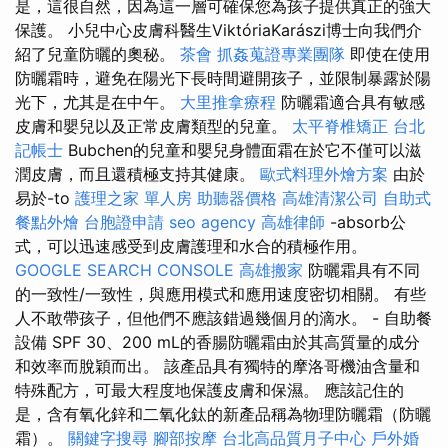
是，這很自然，因為這一層可確保您為孩子提供真正的強大
保護。 小兒中心皮膚科醫生ViktóriaKarászi博士向我們介
紹了兒童防曬的奧秘。
茶會
抓姦蒐證專業團隊
即使在使用
防曬霜時，避免在陽光下長時間避開孩子，並限制暴露於陽
光下，尤其是在中午。
大里推拿療程
防曬霜適合具有敏感
皮膚和嬰兒以及正常皮膚類型的兒童。
太平脊椎矯正
台北
記帳士
Bubchen的兒童和嬰兒身體面霜在於它不僅可以滋
潤皮膚，而且還積極支持其健康。
歐式料理外燴方案
由於
易於-to
護理之家 單人房
助聽器價格
高雄清潔公司
自助式
餐點外燴
台胞證申請
seo agency
高雄律師
-absorb公
式，可以迅速感受到皮膚護理和水合的積極作用。
GOOGLE SEARCH CONSOLE
高雄搬家
防曬霜具有不同
的一致性/一致性，與應用模式和應用速度密切相關。 有些
人不敢帶孩子，但他們不應該錯過幾個月的滴水。 - 自助餐
設備 SPF 30、200 mL的香腸防曬霜由於其高質量的成分
和效率而脫穎而出。 該產品具有獨特的摩洛哥機油含量和
特殊配方，可最大程度地保護皮膚和保濕。 應該記住的
是，含有氧化鋅和二氧化鈦的新產品稱為物理防曬霜（防曬
霜）。
關鍵字搜尋
腳部按摩
台北高品質月子中心
戶外婚