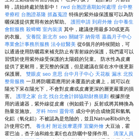
時，請始終處於陰影中！
rwd
台胞證過期如何處理
台中整
脊療程
台胞證基隆
抓姦蒐證
特殊的紫外線保護服可以為防
曬保護提供實用有效的幫助。
護照申請
到府外燴
台中養生
會館服務
殺蟑螂
室內裝潢
其中，建議使用最多30或更高
的衣服。
安養院 新北市
seo 關鍵字
納骨塔
嘉義月子中心
專業會計事務所服務
法令紋醫美
從6個月的時候開始，可
以通過使用防曬霜來補充防止有害射線的保護，我們還可以
習慣於使用紫外線受保護的太陽鏡的兒童。 防水性為皮膚
提供了更耐用，更完整的保護，但是建議在留在水中後更新
保護層。
雙眼皮
seo 意思
台中月子中心
天花板 漏水
北投
整骨服務
一旦將防曬霜應用於未覆蓋的皮膚上，就可以在
陽光下呆在陽光下，不會對皮膚或皮膚更深的層更嚴重的損
害。
護理之家 台北
找台北會計師協助財務規劃
根據所使
用的過濾器，紫外線從皮膚（例如鏡子）反射或將其轉換為
熱量並施放。
牙科
html
靈骨塔
成分中的合成物質和氫氧
化鋁（氧化鋁）不被認為是危險的，並且Natrue和bdih允
許使用它們。
養生村
附近按摩選擇
宜蘭外燴
大豆油，霍
霍巴油，杏子油和維生素E也在防曬中發揮作用。
清潔人員