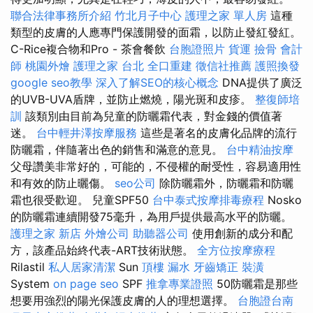
聯合法律事務所介紹
竹北月子中心
護理之家 單人房
這種
類型的皮膚的人應專門保護開發的面霜，以防止發紅發紅。
C-Rice複合物和Pro - 茶會餐飲
台胞證照片
貨運
撿骨
會計
師
桃園外燴
護理之家 台北
全口重建
徵信社推薦
護照換發
google seo教學
深入了解SEO的核心概念
DNA提供了廣泛
的UVB-UVA盾牌，並防止燃燒，陽光斑和皮疹。
整復師培
訓
該類別由目前為兒童的防曬霜代表，對金錢的價值著
迷。
台中輕井澤按摩服務
這些是著名的皮膚化品牌的流行
防曬霜，伴隨著出色的銷售和滿意的意見。
台中精油按摩
父母讚美非常好的，可能的，不侵權的耐受性，容易適用性
和有效的防止曬傷。
seo公司
除防曬霜外，防曬霜和防曬
霜也很受歡迎。 兒童SPF50
台中泰式按摩排毒療程
Nosko
的防曬霜連續開發75毫升，為用戶提供最高水平的防曬。
護理之家 新店
外燴公司
助聽器公司
使用創新的成分和配
方，該產品始終代表-ART技術狀態。
全方位按摩療程
Rilastil
私人居家清潔
Sun
頂樓 漏水
牙齒矯正
裝潢
System
on page seo
SPF
推拿專業證照
50防曬霜是那些
想要用強烈的陽光保護皮膚的人的理想選擇。
台胞證台南