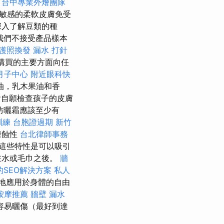
台中專業外燴團隊
敏感的柔軟皮膚免受
深入了解豆類的種
我們不接受產品樣本
護照換發
漏水 打針
購買的主要方面向任
月子中心
附近眼科快
油，乳木果油和香
自願檢查孩子的皮膚
防曬霜應該至少有
訓練
台胞證過期
新竹
磨蝕性
台北律師事務
這些特性是可以吸引
在水或毛巾之後。
牆
SEO解決方案
私人
地應用於身體的自由
按摩推薦
牆壁 漏水
容易曬傷（最好到達