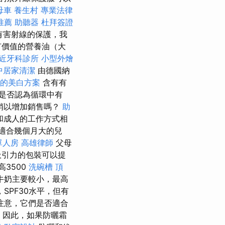
母車
養生村
專業法律
推薦
助聽器
杜拜簽證
有害射線的保護，我
有價值的營養油（大
近牙科診所
小型外燴
中居家清潔
由德國納
的美白方案
含有有
是否認為循環中有
銷以增加銷售嗎？
助
和成人的工作方式相
適合幾個月大的兒
單人房
高雄律師
父母
吸引力的包裝可以提
高3500
洗碗槽
頂
牛奶主要較小，最高
，SPF30水平，但有
注意，它們是否適合
 因此，如果防曬霜