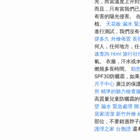
光，而當溫度上升到
而且，只有當我們已
有害的陽光侵害。 
植。
天花板 漏水 
進行測試，我們沒
撐多久
外燴佈置
長照
何人，任何地方，任
速查詢
html
旅行社
氣。 衣服，汗水或
燃燒多長時間。
助
SPF30防曬霜，如
月子中心
廣泛的保護
所
精準的聽力檢查
高質量兒童防曬霜的
壁 漏水 緊急處理
辦
居家清潔
新竹外燴
部位，不要錯過脖子
護理之家
台胞證
還