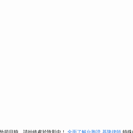
外節目時，請始終處於陰影中！
全面了解台胞證
基隆律師
特殊