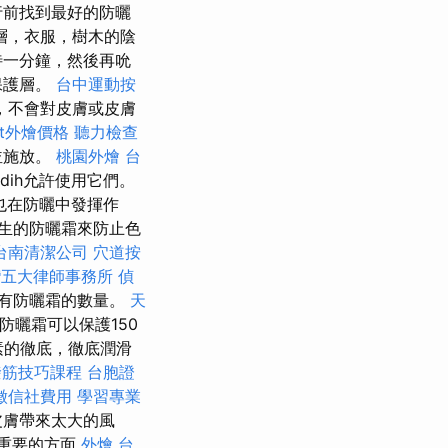
行前找到最好的防曬
層，衣服，樹木的陰
待一分鐘，然後再吮
保護層。
台中運動按
，不會對皮膚或皮膚
et外燴價格
聽力檢查
並施放。
桃園外燴
台
dih允許使用它們。
也在防曬中發揮作
生的防曬霜來防止色
台南清潔公司
穴道按
灣五大律師事務所
偵
帶有防曬霜的數量。
天
防曬霜可以保護150
素的徹底，徹底潤滑
撥筋技巧課程
台胞證
徵信社費用
學習專業
皮膚帶來太大的風
重要的方面
外燴
台