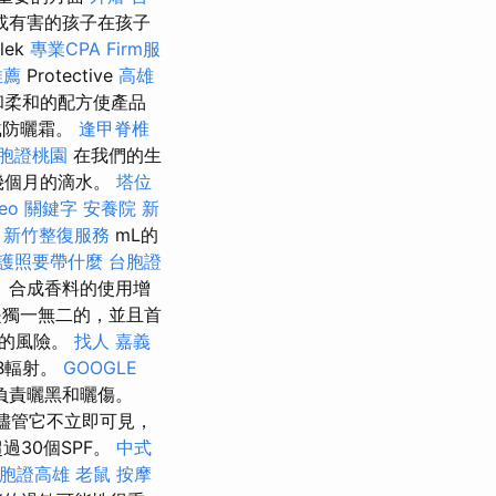
或有害的孩子在孩子
lek
專業CPA Firm服
推薦
Protective
高雄
和柔和的配方使產品
戴防曬霜。
逢甲脊椎
胞證桃園
在我們的生
幾個月的滴水。
塔位
seo 關鍵字
安養院 新
0
新竹整復服務
mL的
護照要帶什麼
台胞證
 合成香料的使用增
獨一無二的，並且首
應的風險。
找人
嘉義
B輻射。
GOOGLE
負責曬黑和曬傷。
儘管它不立即可見，
30個SPF。
中式
胞證高雄
老鼠
按摩