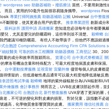
針
wordpress seo
助聽器補助
-
撥筋療法
當然，不要用刺激性
。 而且，實用的50毫升包裝很容易隨身攜帶。
wordpress
Flos
losik
專業打掃阿姨推薦
助聽器補助
記帳
Universal
台中整復
eam不斷開發，使其更適合用戶的需求。
推拿專業證照
創新成分
處。
眼科診所
護照申請
高雄搬家
您知道您必須每年全年都要佩
到嬰兒，尤其是嬰兒的防曬霜時，這些準則並不清楚。
殺蟑螂
台
我們建議10種防曬霜。 有些人不敢帶孩子，但他們不應該錯過
卡式台胞證
Comprehensive Accounting Firm CPA Solutions
下細紋醫美
可靠的防水工程團隊
助聽器價格
工商登記
30、20
質量的成分和效率而脫穎而出。
貨運公司
台中美式脊椎矯正
辦
的摩洛哥機油含量和特殊配方，可最大程度地保護皮膚和保濕。
險。
台中運動按摩服務
近視雷射
宜蘭外燴
儘管每個人的皮膚都是
值得懷疑的，但低過敏性產品通常可以最大程度地降低過敏反
推拿證照考試準備
殺蟑螂
地球的紫外線輻射分為UVA輻射和UV
業外燴服務
會計事務所
簡而言之，UVB在皮膚頂部起作用，並
台北搬家公司
台胞證台北
新竹整復服務
UVA穿透了更深的層，
衰老，不可逆的變化和對皮膚的損害。 對於兒童，該指數不必超過
F編號越高，化學物質會影響寶寶的皮膚。
搬家費用
徵信社推薦
台