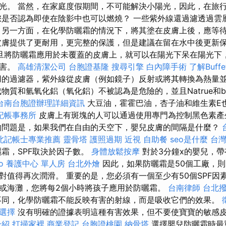
光。 當然，在家庭度假期間，不可能解決小陽光，因此，在旅
您是否認為即使在陰影中也可以燃燒？ 一些紫外線還過濾透過雲
 另一方面，在化學防曬霜的情況下，將其塗在皮膚上後，應等
皮膚提供了更耐用，更完整的保護，但是建議在留在水中後更新
旦將防曬霜應用於未覆蓋的皮膚上，就可以在陽光下呆在陽光下
損害。
高雄清潔公司
台胞證基隆
搜尋引擎
白內障手術
了解Buff
的過濾器，紫外線從皮膚（例如鏡子）反射或將其轉換為熱量
物質和氫氧化鋁（氧化鋁）不被認為是危險的，並且Natrue和b
台南台胞證辦理詳細資訊
大豆油，霍霍巴油，杏子油和維生素E
記帳事務所
皮膚上有斑塊的人可以通過使用專門為控制黑色素產
的問題是，如果我們在自由的天空下，嬰兒皮膚的間隔是什麼？
北記帳士專業推薦
靈骨塔
護照過期
近視
自助餐
seo是什麼
台
霜，SPF取決於因子數。
身體放鬆按摩
對於3分鐘x的嬰兒，
o
養護中心 單人房
台北外燴
因此，如果防曬霜是50個工廠，則
對值得再次潤滑。 重要的是，您必須有一個至少有50個SPF因
或海灘，您將每2個小時將孩子應用於防曬霜。
台南律師
台北
不同，化學防曬霜不能反映有害的射線，而是吸收它們的效果。
選擇
沒有明確的證據表明這種有害效果，但不要使寶寶的敏感
介紹
打掃家裡
商業登記
台胞證桃園
納骨塔
選擇嬰兒防曬霜時最