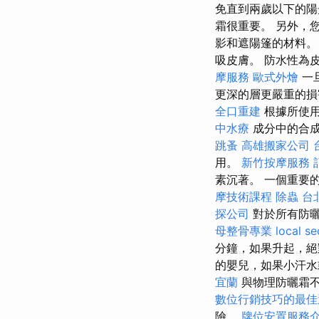
免直到兩歲以下的陽
霜很重要。 另外，
影和遮陽篷的材料。
吸皮膚。 防水性為
摩服務
歐式外燴
一
更深的層更嚴重的
全口重建
根據所使用
中水療
成分中的合成
跳蚤
高雄搬家公司
用。
新竹按摩服務
素沉著。 一個重要
摩技術課程
除蟲
台
探公司
對於所有防曬
母整骨專業
local se
分鐘，如果升起，絕
的嬰兒，如果小汗水
宜蘭
與物理防曬霜
數位行銷技巧的最佳
險。
牌位安置服務