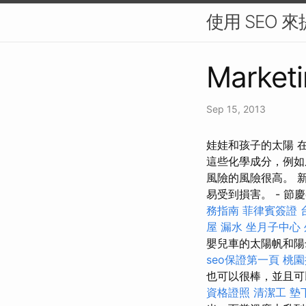
使用 SEO 
Marketi
Sep 15, 2013
娃娃和孩子的太陽 
這些化學成分，例如
風險的風險很高。 
易受到損害。 - 節
務指南
菲律賓簽證
屋 漏水
坐月子中心
嬰兒車的太陽帆和陽
seo保證第一頁
桃園
也可以很棒，並且可
資格證照
清潔工
墊