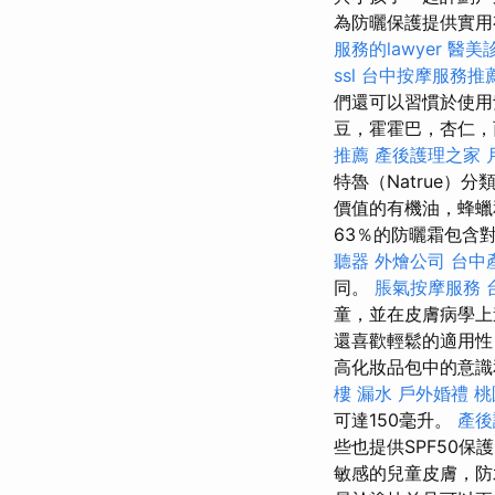
為防曬保護提供實
服務的lawyer
醫美
ssl
台中按摩服務推
們還可以習慣於使用
豆，霍霍巴，杏仁
推薦
產後護理之家 
特魯（Natrue）
價值的有機油，蜂蠟
63％的防曬霜包含
聽器
外燴公司
台中
同。
脹氣按摩服務
童，並在皮膚病學
還喜歡輕鬆的適用性
高化妝品包中的意
樓 漏水
戶外婚禮
桃
可達150毫升。
產後
些也提供SPF50保
敏感的兒童皮膚，防