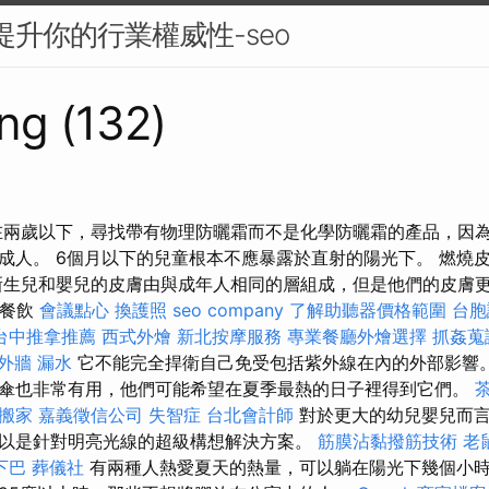
來提升你的行業權威性-seo
ng (132)
在兩歲以下，尋找帶有物理防曬霜而不是化學防曬霜的產品，因
成人。 6個月以下的兒童根本不應暴露於直射的陽光下。 燃燒
新生兒和嬰兒的皮膚由與成年人相同的層組成，但是他們的皮膚
慶餐飲
會議點心
換護照
seo company
了解助聽器價格範圍
台胞
台中推拿推薦
西式外燴
新北按摩服務
專業餐廳外燴選擇
抓姦蒐
外牆 漏水
它不能完全捍衛自己免受包括紫外線在內的外部影響。
傘也非常有用，他們可能希望在夏季最熱的日子裡得到它們。
搬家
嘉義徵信公司
失智症
台北會計師
對於更大的幼兒嬰兒而言，
以是針對明亮光線的超級構想解決方案。
筋膜沾黏撥筋技術
老
下巴
葬儀社
有兩種人熱愛夏天的熱量，可以躺在陽光下幾個小