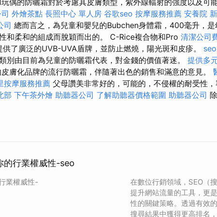
和玩偶的防曬霜對於考慮其皮膚類型，紫外線輻射的強度以及可
公司
外燴茶點
長照中心 單人房
谷歌seo
按摩服務推薦
安養院 
公司
總而言之，為兒童和嬰兒的Bubchen身體霜，400毫升，
和柔和的組成而脫穎而出的。 C-Rice複合物和Pro
清潔公司
提供了廣泛的UVB-UVA盾牌，並防止燃燒，陽光斑和皮疹。
se
類別由目前為兒童的防曬霜代表，對金錢的價值著迷。
提供多
皮膚化品牌的流行防曬霜，伴隨著出色的銷售和滿意的意見。
里按摩服務推薦
父母讚美非常好的，可能的，不侵權的耐受性，
北部
下午茶外燴
助聽器公司
了解助聽器價格範圍
助聽器公司
除
你的行業權威性-seo
的行業權威性-
在數位行銷領域，SEO（
提升網站流量的工具，更
性的關鍵策略。透過有效的 
搜尋結果中獲得更高排名