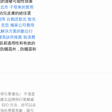
能的過敏可能性很重
新北市
子母車的實用
是幼兒皮膚的絕佳選
費用
台胞證新北
散光
o 意思
搬家公司費用
元解決方案的數位行
醫美診所推薦
裝潢費
容易適用性和有效的
防曬霜外，防曬霜和
搜尋引擎優化） 不僅是
是建立品牌與行業權威
SEO 方法，你可以在
，強化專業形象，吸引