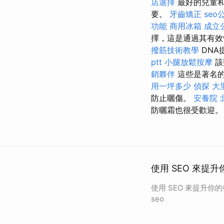
店選擇
最好的兒童
要。
牙齒矯正
seo
功能
商用冰箱
成立
擇，這是通過其有效性
撥筋技術教學
DNA
ptt
小腿放鬆按摩
該
銷夥伴
這些是著名的
用一坪多少
偵探
大
防止曬傷。
安養院 
防曬霜也很受歡迎。
使用 SEO 來提升
使用 SEO 來提升你
seo