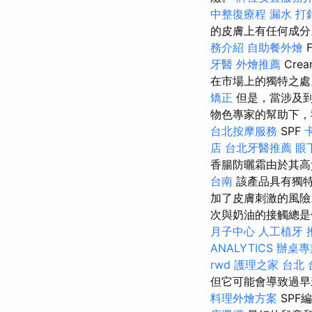
中整復療程
漏水 打
的皮膚上有任何成分
務介紹
自助餐外燴
F
牙醫
外燴推薦
Cr
在市場上的獨特之
矯正
但是，當涉及
物色專家的幫助下，
台北按摩服務
SPF
店
台北牙醫推薦
眼
香腸防曬霜由於其高
台南
該產品具有獨特
加了皮膚刺激的風
次與奶油的接觸總是
月子中心
人工植牙
ANALYTICS
辦桌專
rwd
護理之家 台北
但它可能會導致過早
料理外燴方案
SP