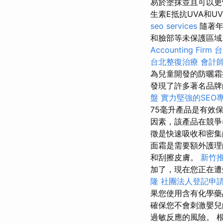
易於塗抹並且可以更
生素E抵抗UVA和U
seo services
隨著年
和臉部等未保護區
Accounting Firm
台
台北整復治療
會計
為兒童開發的防曬霜
發現了許多著名品牌
盤
實力堅強的SEO
75毫升產品是有效
因素，該產品在競
徵是快速吸收和密集
面霜是需要額外護理
和刮擦皮膚。
新竹
加了，現在您正在遭
隆
社團法人登記申
果您使用含有化學藥
確保您不會刺激嬰兒
過敏反應的風險。 