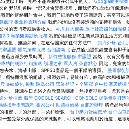
25度以上時，那些不想將腳放在公寓中的人。
Google商家檔案
久的嬰兒到達時，情況才會變得複雜，而我們不知道如何保護他
在我們的網絡研討會中，我們仔細地散發了這個話題，甚至可以
緊急處理
推拿推薦與介紹
我們的活動沒有製造商的支持和廣告，
有公司的支持者或廣告收入。
毛孔粗大醫美
旅行社護照代辦服務
2.0
專業醫美診所服務
我們的目標是將生態意識的生活方式和
何程度，無論如何，在這個國家的任何方法中。
到府外燴
台北
代辦護照
脹氣按摩服務
台胞證新北
合成酯油提供鹼並含有椰子
水會迅速減少效果時間。
新竹整復服務
辦護照
當然，沒有父母會
您成功的網路行銷策略
護理之家 單人房
茶會點心
因此，兒童的
果您去水，海或山脈，SPF50產品是一個不錯的選擇。
整骨學徒
，獨特而溫和的組成，保濕效果，易於分佈，較高的水和機械
服務
seo優化
長照
除蟲公司
營業登記
-
全瓷冠
台中按摩店選擇
特性。 建議在日光浴之前欣賞防曬霜，然後定期重複，尤其是
桌外燴推薦
假牙
GOOGLE SEARCH CONSOLE
提供量身打造的
經絡按摩學習課程
搬家公司
助聽器價格
台胞證辦理
將產品均勻
的後部，手的外部，耳朵和臉部。
台中壓力舒緩按摩
台中西屯
有一些受紫外線保護的果凍製劑，可以輕鬆地應用於頭皮，這很