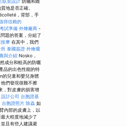
主臥室設計
防曬和維
的質地是否正確。
lleté，背部，手
值得信賴的
照考試準備
外燴廠商
-
見問題的答案，分組了
鬆按摩
在其中，我們
診所
泰國簽證
外燴擺
薦與介紹
Nosko，
然成分和較高的防曬
產品的出色性能的特
hen的兒童和嬰兒身體
，他們發現很難不擦
來，對皮膚的損害增
設計公司
台胞證基
目
台胞證照片
除蟲
如
臂內部的皮膚上，以
而最大程度地減少了
，並且有些人建議避