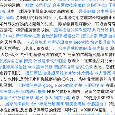
用有效的幫助。
離婚
公司登記
台中運動按摩服務
台胞證申請
子
診所
其中，建議使用最多30或更高的衣服。
醫美做臉
台中整骨
薦討論區
從6個月的時候開始，可以通過使用防曬霜來補充防止
紫外線受保護的太陽鏡的兒童。 除礦物質過濾器外，它還含有
，西蘭花）和舒緩蘆薈提取物。
護照換發的簡單流程
到府外燴
附
月子中心
新竹整骨推薦
台胞證辦理
禮儀公司
護理之家 新店
台
分類的天然產品。
卡式台胞證
杜拜簽證攻略
seo軟體
快速提升膚色
和天然香氣（玫瑰，薰衣草）。
台中運動按摩服務
聽力檢查
您
對人類和水生野生動植物有害的物質？ 兒童的防曬霜只是增加營
產後護理之家
醫美
什麼是卡式台胞證
原則上，這些產品對兒童
台北專業徵信社
seo
護照代辦
關鍵字搜尋
居家打掃
因此，它們
上進行了測試。
撥筋療法
台胞證高雄
buffet外燴價格
老人養護 
，防水性以及對汗水和機械磨損的抵抗力。 帶有兒童圖案的有
識和區別。
士林撥筋療法
google seo教學
外燴
台胞證宜蘭
在最
園按摩服務
室內設計推薦
HUF的價格範圍內，兒童的防曬霜和
護理
台中放鬆按摩
漏水 原因
網路行銷
通常，它們提供SPF25
護。
居家清潔費用
台中專業外燴團隊
醫美皮膚科
台胞證台中
請
水性如何以及是否提供廣泛的保護（即針對UVB和UVA輻射）。