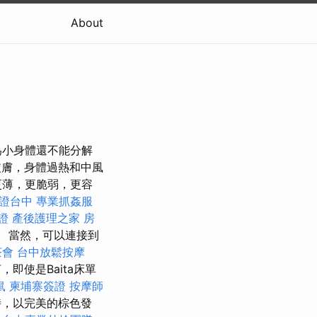
About
為小身體還不能分解
皮膚，身體過熱和中風
更薄，更脆弱，更容
證台中
專業抓姦服
證
產後護理之家
房
 當然，可以連接到
茶會
台中放鬆按摩
即使是Baita床單
鼠
柬埔寨簽證
按摩師
時，以完美的棕色發