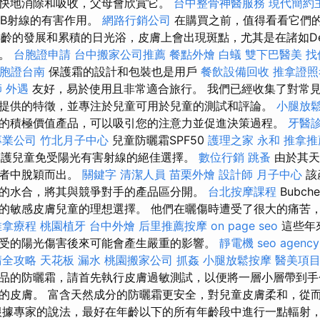
快地消除和吸收，父母會欣賞它。
台中整骨神醫服務
現代簡約
VB射線的有害作用。
網路行銷公司
在購買之前，值得看看它們
齡的發展和累積的日光浴，皮膚上會出現斑點，尤其是在諸如Déco
域。
台胞證申請
台中搬家公司推薦
餐點外燴
白蟻
雙下巴醫美
找
胞證台南
保護霜的設計和包裝也是用戶
餐飲設備回收
推拿證
師
外遇
友好，易於使用且非常適合旅行。 我們已經收集了對常
提供的特徵，並專注於兒童可用於兒童的測試和評論。
小腿放
的積極價值產品，可以吸引您的注意力並促進決策過程。
牙醫
專業公司
竹北月子中心
兒童防曬霜SPF50
護理之家 永和
推拿推
保護兒童免受陽光有害射線的絕佳選擇。
數位行銷
跳蚤
由於其天
爭者中脫穎而出。
關鍵字
清潔人員
苗栗外燴
設計師
月子中心
該
的水合，將其與競爭對手的產品區分開。
台北按摩課程
Bubc
的敏感皮膚兒童的理想選擇。 他們在曬傷時遭受了很大的痛苦
推拿療程
桃園植牙
台中外燴
后里推薦按摩
on page seo
這些年
受的陽光傷害後來可能會產生嚴重的影響。
靜電機
seo agency
請全攻略
天花板 漏水
桃園搬家公司
抓姦
小腿放鬆按摩
醫美項
品的防曬霜，請首先執行皮膚過敏測試，以便將一層小層帶到手
的皮膚。 富含天然成分的防曬霜更安全，對兒童皮膚柔和，從
根據專家的說法，最好在年齡以下的所有年齡段中進行一點輻射