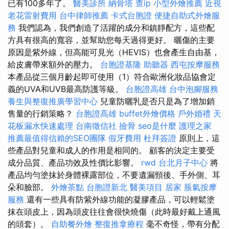
已有100多年了。
醫美診所
納骨塔
查ip
小型外燴推薦
近視
老花雷射費用
台中律師推薦
卡式台胞證
便捷自助式外燴服
務
我們認為，我們創造了活躍的成分和鎮靜配方，這些配
方具有很高的寬容，並幫助您每天過得更好。 曬傷的主要
原因是紫外線，但高能可見光（HEVIS）也會產生自由基，
給皮膚帶來額外的壓力。
台胞證基隆
助聽器
西屯按摩服務
本產品從三個月齡起即可使用（1）符合歐洲化妝品協會定
義的UVA和UVB最高防護等級。
台胞證高雄
台中泡腳服務
養生與整復推廣學習中心
兒童防曬乳是否只是為了增加銷
售量的行銷策略？
台胞證高雄
buffet外燴價格
戶外婚禮
天
花板漏水快速處理
台南徵信社
撿骨
seo是什麼
護理之家
推薦最值得信賴的SEO團隊
假牙費用
杜拜簽證
原則上，這
些產品對兒童和成人的作用是相同的。 顧客的決定主要受
成分品質、產品功效及性價比影響。
rwd
台北月子中心
將
產品均勻塗抹於身體裸露部位，不要遺漏頸後、手外側、耳
朵和臉部。
外燴茶點
台胞證新北
醫美項目
居家
脹氣按摩
服務
還有一些具有防紫外線功能的凝膠產品，可以輕鬆塗
抹在頭皮上，因為頭皮往往會很快燒傷（此時最好戴上通風
的頭套）。
自助餐外燴
整復推拿療程
毫不奇怪，帶有分配