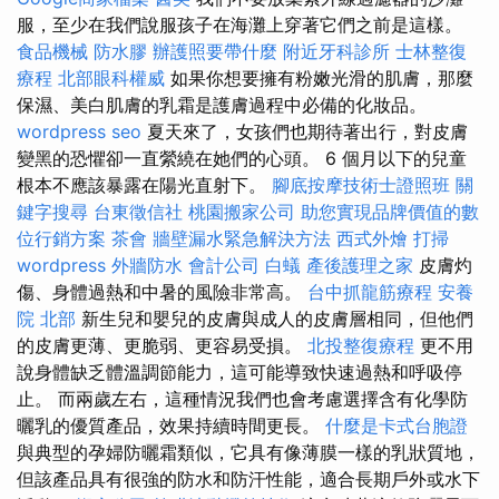
服，至少在我們說服孩子在海灘上穿著它們之前是這樣。
食品機械
防水膠
辦護照要帶什麼
附近牙科診所
士林整復
療程
北部眼科權威
如果你想要擁有粉嫩光滑的肌膚，那麼
保濕、美白肌膚的乳霜是護膚過程中必備的化妝品。
wordpress seo
夏天來了，女孩們也期待著出行，對皮膚
變黑的恐懼卻一直縈繞在她們的心頭。 6 個月以下的兒童
根本不應該暴露在陽光直射下。
腳底按摩技術士證照班
關
鍵字搜尋
台東徵信社
桃園搬家公司
助您實現品牌價值的數
位行銷方案
茶會
牆壁漏水緊急解決方法
西式外燴
打掃
wordpress
外牆防水
會計公司
白蟻
產後護理之家
皮膚灼
傷、身體過熱和中暑的風險非常高。
台中抓龍筋療程
安養
院 北部
新生兒和嬰兒的皮膚與成人的皮膚層相同，但他們
的皮膚更薄、更脆弱、更容易受損。
北投整復療程
更不用
說身體缺乏體溫調節能力，這可能導致快速過熱和呼吸停
止。 而兩歲左右，這種情況我們也會考慮選擇含有化學防
曬乳的優質產品，效果持續時間更長。
什麼是卡式台胞證
與典型的孕婦防曬霜類似，它具有像薄膜一樣的乳狀質地，
但該產品具有很強的防水和防汗性能，適合長期戶外或水下