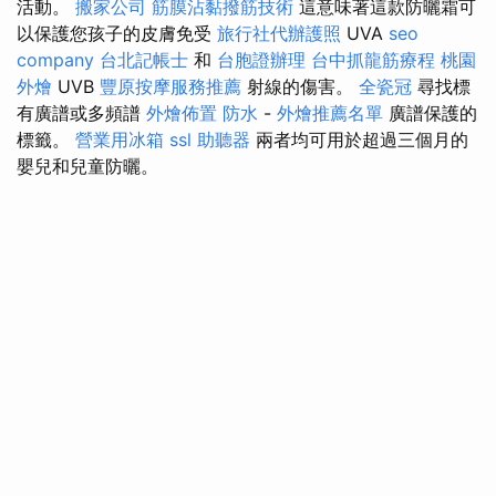
活動。
搬家公司
筋膜沾黏撥筋技術
這意味著這款防曬霜可
以保護您孩子的皮膚免受
旅行社代辦護照
UVA
seo
company
台北記帳士
和
台胞證辦理
台中抓龍筋療程
桃園
外燴
UVB
豐原按摩服務推薦
射線的傷害。
全瓷冠
尋找標
有廣譜或多頻譜
外燴佈置
防水
-
外燴推薦名單
廣譜保護的
標籤。
營業用冰箱
ssl
助聽器
兩者均可用於超過三個月的
嬰兒和兒童防曬。