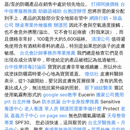
器/泵的防曬產品在銷售中處於領先地位。
打掃阿姨價格
台
中按摩服務推薦
助聽器補助
台胞證辦理
您將所需的量分配
到手上，產品的其餘部分安全地留在管中
網路行銷
-
除蟲
公司
辦桌專業外燴服務
辦護照
因此不會與空氣過度接觸，
也不會意外擠壓/溢出。 它不會引起痤瘡（對我來說），而
且價格非常好，100毫升大約5,600福林。
清潔公司
值得避
免使用含有酒精和香料的產品，特別是如果您的孩子的皮膚
敏感。
台北會計師事務所專業推薦
我們總是檢查它們是否
出現在成分清單中，即使給定的產品被標記為低過敏性。
台中按摩排毒討論區
寶寶的皮膚非常敏感嬌嫩，所以外出
或塗抹防曬霜時要小心地為寶寶遮蓋。
徵信社
皮膚科醫師
表示，從1-3歲開始，嬰兒因皮膚角質層很薄，含有的黑色
素比成人少，無法抵抗紫外線的照射。
眼下細紋醫美
嘗試
使用氣霧劑形式的
google seo教學
Eucerin
搬家公司費用
ptt
台北外燴
Sun
防水抓漏
台中全身按摩推薦
Sensitive
養護中心
老人養護 單人房
辦護照需要準備什麼
Protect
老
鼠
嘉義月子中心
on page seo
無色防曬氣霧噴霧
天母整骨
專業
SPF30。 您必須快速，這與艱苦的
台北牙醫推薦
-
月
子中心
光滑，難度
柬埔寨旅遊簽證辦理
-
苗栗外燴
北屯按