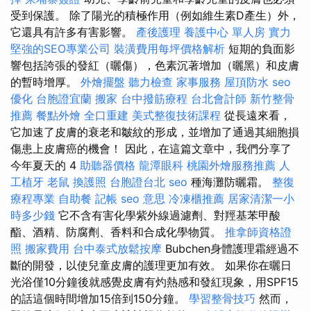
受到保護。 除了陽光的積極作用（例如維生素D產生）外，
它還具有許多有害影響。
產後護理
養護中心 單人房
實力
堅強的SEO專業公司
裝潢費用每坪價格解析
短期的負面影
響包括誇張的發紅（曬傷），色素沉著增加（曬黑）和皮膚
的暫時增厚。
外燴擺盤
聽力檢查
家事服務
屋頂防水
seo
優化
台胞證宜蘭
搬家
台中撥筋療程
台北會計師
新竹整骨
推薦
餐點外燴
全口重建
美式整復技術課程
從長遠來看，
它加速了皮膚的衰老和皺紋的形成，並增加了通過其細胞損
傷患上皮膚癌的機會！ 因此，在這篇文章中，我們分享了
今年夏天的 4
助聽器價格
龍潭眼科
桃園外燴服務推薦
人
工植牙
老鼠
換護照
台胞證台北
seo
種海灘防曬霜。
整復
療程專業
自助餐
記帳
seo 意思
冷凍櫃推薦
居家清潔一小
時多少錢
它不含有害化學紫外線過濾劑、對羥基苯甲酸
酯、酒精、防腐劑、香料和合成化學物質。
推拿師資格證
照
搬家費用
台中泰式放鬆按摩
Bubchen身體護理霜經過不
斷的開發，以使兒童皮膚的護理更加有效。 如果你在曬日
光浴僅10分鐘後就感覺皮膚有灼熱感和發紅現象，用SPF15
的話這個時間增加15倍到150分鐘。
學習整骨技巧
然而，