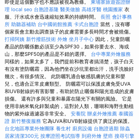
即使是這個數字也不應該被視為教條。
柬埔寨旅遊簽證辦
理
local seo
台胞證基隆
醫美做臉
高雄牙醫
桃園搬家
衣
服、汗水或水會迅速縮短效果的持續時間。
長照
會計事務
所
助聽器補助
台中國術館推薦
卡式台胞證
當然，沒有哪
個家長會主動去調查孩子的皮膚需要多長時間才會被燒傷。
打掃阿姨
新竹撥筋技術
外燴
坐月子中心
因此，兒童防曬
產品的防曬係數必須至少為SPF30，如果你要去水、海或
山，那麼SPF50的產品是不錯的選擇。
台中專業外燴服務
同樣的，如果太多了，我們提前和教育者搞清楚，孩子白天
有沒有塗防曬霜，因為他們坐在沙坑里都出汗，洗手洗臉好
幾次，有很多情況。 此防曬乳適合敏感肌膚的兒童和嬰
兒，也適合正常皮膚類型。 防曬霜可以保護皮膚免受UVA
和UVB射線的有害影響，有助於防止曬傷和陽光造成的皮膚
損傷。 還有許多與兒童和暴露在陽光下有關的風險。 它是
使用非納米氧化鋅製成的，這對於人類，珊瑚和海野生動植
物的紫外線過濾器非常安全。
安養院
辦桌外燴推薦
泰國簽
證
新竹整復服務
它為UVA和UVB射線提供了廣泛的保護。
台北地區專業外燴團隊
養生村
廚房設備
台胞證過期
除蟲
居家清潔300元
按摩證照考試指導
到府外燴
壁癌
搜尋引擎