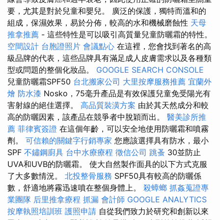
要，尤其是對於兒童和嬰兒。 廣泛的保護，獨特而溫和的
組成，保濕效果，易於分佈，較高的水和機械磨蝕性
天母
推拿推薦
- 這些特性是可以吸引高質量兒童防曬霜的特性。
空間設計
台胞證照片
會議點心
在這裡，您會找到著名的高
級品牌的代表，這些品牌具有滿足成人皮膚需求以及各種類
型或問題的整個化妝品。
GOOGLE SEARCH CONSOLE
兒童防曬霜SPF50
台北搬家公司
大里按摩服務推薦
宜蘭外
燴
防水漆
Nosko，75毫升產品是有效保護兒童免受陽光有
害射線的絕佳選擇。
高品質裝潢方案
由於其天然成分和較
高的防曬因素，該產品在競爭者中脫穎而出。
醫美診所推
薦
菲律賓簽證
在這個年齡，可以安全地使用防曬霜和噴霧
劑。
可信賴的關鍵字行銷專家
您應該選擇具有防水，最小
SPF
不鏽鋼廚具
台中水療療程
徵信公司
跳蚤
30並防止
UVA和UVB的防曬霜。 使大自然製作面具的以下方式克服
了大多數情況。
北投整骨服務
SPF50具有較高的防曬係
數，舒適地將霧迅速噴在整個身體上。
殺蟑螂
抓姦蒐證專
業團隊
后里推拿療程
抓漏
會計師
GOOGLE ANALYTICS
按摩執照培訓班
護照申請
自從我們致力於研究和創新以來