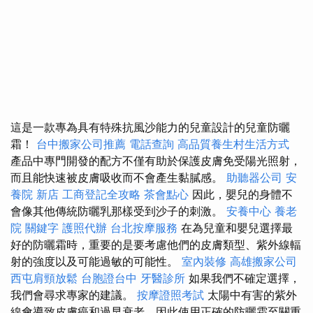
這是一款專為具有特殊抗風沙能力的兒童設計的兒童防曬
霜！
台中搬家公司推薦
電話查詢
高品質養生村生活方式
產品中專門開發的配方不僅有助於保護皮膚免受陽光照射，
而且能快速被皮膚吸收而不會產生黏膩感。
助聽器公司
安
養院 新店
工商登記全攻略
茶會點心
因此，嬰兒的身體不
會像其他傳統防曬乳那樣受到沙子的刺激。
安養中心
養老
院
關鍵字
護照代辦
台北按摩服務
在為兒童和嬰兒選擇最
好的防曬霜時，重要的是要考慮他們的皮膚類型、紫外線輻
射的強度以及可能過敏的可能性。
室內裝修
高雄搬家公司
西屯肩頸放鬆
台胞證台中
牙醫診所
如果我們不確定選擇，
我們會尋求專家的建議。
按摩證照考試
太陽中有害的紫外
線會導致皮膚癌和過早衰老，因此使用正確的防曬霜至關重