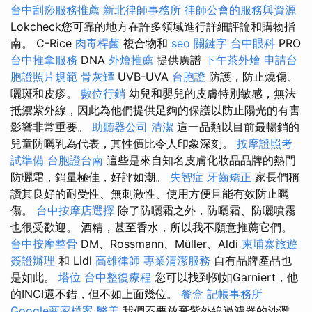
台中刮痧服務推薦
新北律師事務所
律師公會的服務與資源
Lokcheck您可靠的地方在許多領域進行詳細評論和購物指
南。 C-Rice
肉毒桿菌
複合物和
seo 關鍵字
台中眼科
PRO
台中推拿服務
DNA
外燴推薦
提供廣譜
下午茶外燴
申請台
胞證照片規範
骨灰罈
UVB-UVA
台胞證
防護，防止燒傷、
曬斑和皮疹。
數位行銷
幼兒和嬰兒的皮膚特別敏感，無法
抵禦紫外線，因此為他們提供足夠的保護以防止陽光的有害
影響非常重要。
助聽器公司
清潔
這一品類以目前最暢銷的
兒童防曬乳為代表，其性價比令人印象深刻。
按摩證照考
試準備
台胞證台南
這些是來自知名皮膚化妝品品牌的熱門
防曬霜，銷量極佳，好評如潮。
失智症
牙齒矯正
家長們稱
讚其良好的耐受性、無刺激性、使用方便且能有效防止曬
傷。
台中按摩店選擇
除了防曬霜之外，防曬霜、防曬噴霧
也很受歡迎。 酒精，甚至香水，所以我不願意推薦它們。
台中按摩整骨
DM、Rossmann、Müller、Aldi
柬埔寨旅遊
簽證辦理
和 Lidl
高雄律師
專業清潔服務
自有品牌產品也
是如此。
塔位
台中整復療程
您可以找到例如Garniert，他
的INCI還不錯，但不如上面幾位。
餐盒
記帳事務所
Google商家檔案
醫美
我們不要放棄紫外線過濾器的沙灘