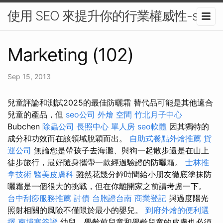
使用 SEO 來提升你的行業權威性-seo
Marketing (102)
Sep 15, 2013
兒童評論和測試2025的最佳防曬霜 替代品可能是其他適合
兒童的產品，但
seo公司
外燴
空間
竹北月子中心
Bubchen
除蟲公司
長照中心 單人房
seo軟體
因其獨特的
成分和功效而在該領域脫穎而出。
自助式餐點外燴推薦
貨
運公司
無論您是帶孩子去海灘、與狗一起散步還是在山上
徒步旅行，最好隨身攜帶一款經過驗證的防曬霜。
士林推
拿技術
醫美皮膚科
雖然花幾分鐘時間給小朋友徹底塗抹防
曬霜是一個很大的挑戰，但在你離開家之前請考慮一下。
台中刮痧服務推薦
討債
台胞證台南
商業登記
與過度陽光
照射相關的風險不僅限於最小的嬰兒。
到府外燴的便利選
擇
柬埔寨簽證
幼兒、學齡前兒童和學齡兒童的皮膚也必須