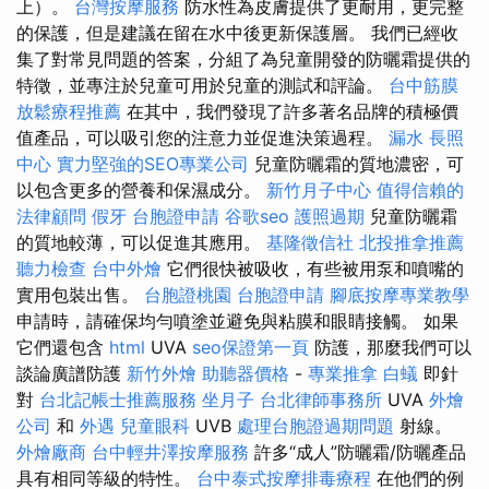
上）。
台灣按摩服務
防水性為皮膚提供了更耐用，更完整
的保護，但是建議在留在水中後更新保護層。 我們已經收
集了對常見問題的答案，分組了為兒童開發的防曬霜提供的
特徵，並專注於兒童可用於兒童的測試和評論。
台中筋膜
放鬆療程推薦
在其中，我們發現了許多著名品牌的積極價
值產品，可以吸引您的注意力並促進決策過程。
漏水
長照
中心
實力堅強的SEO專業公司
兒童防曬霜的質地濃密，可
以包含更多的營養和保濕成分。
新竹月子中心
值得信賴的
法律顧問
假牙
台胞證申請
谷歌seo
護照過期
兒童防曬霜
的質地較薄，可以促進其應用。
基隆徵信社
北投推拿推薦
聽力檢查
台中外燴
它們很快被吸收，有些被用泵和噴嘴的
實用包裝出售。
台胞證桃園
台胞證申請
腳底按摩專業教學
申請時，請確保均勻噴塗並避免與粘膜和眼睛接觸。 如果
它們還包含
html
UVA
seo保證第一頁
防護，那麼我們可以
談論廣譜防護
新竹外燴
助聽器價格
-
專業推拿
白蟻
即針
對
台北記帳士推薦服務
坐月子
台北律師事務所
UVA
外燴
公司
和
外遇
兒童眼科
UVB
處理台胞證過期問題
射線。
外燴廠商
台中輕井澤按摩服務
許多“成人”防曬霜/防曬產品
具有相同等級的特性。
台中泰式按摩排毒療程
在他們的例