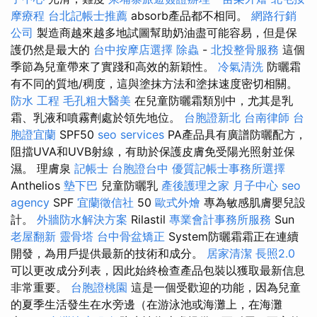
摩療程
台北記帳士推薦
absorb產品都不相同。
網路行銷
公司
製造商越來越多地試圖幫助奶油盡可能容易，但是保
護仍然是最大的
台中按摩店選擇
除蟲
-
北投整骨服務
這個
季節為兒童帶來了實踐和高效的新穎性。
冷氣清洗
防曬霜
有不同的質地/稠度，這與塗抹方法和塗抹速度密切相關。
防水 工程
毛孔粗大醫美
在兒童防曬霜類別中，尤其是乳
霜、乳液和噴霧劑處於領先地位。
台胞證新北
台南律師
台
胞證宜蘭
SPF50
seo services
PA產品具有廣譜防曬配方，
阻擋UVA和UVB射線，有助於保護皮膚免受陽光照射並保
濕。 理膚泉
記帳士
台胞證台中
優質記帳士事務所選擇
Anthelios
墊下巴
兒童防曬乳
產後護理之家 月子中心
seo
agency
SPF
宜蘭徵信社
50
歐式外燴
專為敏感肌膚嬰兒設
計。
外牆防水解決方案
Rilastil
專業會計事務所服務
Sun
老屋翻新
靈骨塔
台中骨盆矯正
System防曬霜霜正在連續
開發，為用戶提供最新的技術和成分。
居家清潔
長照2.0
可以更改成分列表，因此始終檢查產品包裝以獲取最新信息
非常重要。
台胞證桃園
這是一個受歡迎的功能，因為兒童
的夏季生活發生在水旁邊（在游泳池或海灘上，在海灘