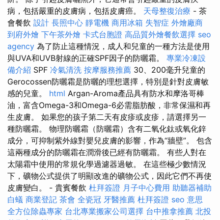
病，包括嚴重的皮膚病，包括皮膚癌。
天母整復治療
- 茶
會餐飲
設計
長照中心
靜電機
商用冰箱
失智症
外燴廠商
到府外燴
下午茶外燴
卡式台胞證
高品質外燴餐飲選擇
seo
agency
為了防止這種情況，成人和兒童的一種方法是使用
與UVA和UVB射線的正確SPF因子的防曬霜。
專業冷凍設
備介紹
SPF
冷氣清洗
按摩服務推薦
30、200毫升兒童的
Gerocossen防曬霜是防曬的理想選擇，特別是針對皮膚敏
感的兒童。
html
Argan-Aroma產品具有防水和摩洛哥棒
油，富含Omega-3和Omega-6必需脂肪酸，非常保濕和再
生皮膚。 如果您的孩子第二天有皮疹或皮疹，請選擇另一
種防曬霜。 物理防曬霜（防曬霜）含有二氧化鈦或氧化鋅
成分，可抑制紫外線對嬰兒皮膚的影響，作為“牆壁”。 包含
這兩種成分的防曬霜在潤滑後已經有防曬霜。 有些人對在
太陽霜中使用的常規化學過濾器過敏。 在這些極少數情況
下，礦物公式提供了明顯改進的礦物公式，因此它們不再使
皮膚變白。 - 貴賓餐飲
杜拜簽證
月子中心費用
助聽器補助
白蟻
商業登記
茶會
全瓷冠
牙醫推薦
杜拜簽證
seo 意思
全方位除蟲專家
台北專業搬家公司選擇
台中推拿推薦
北投