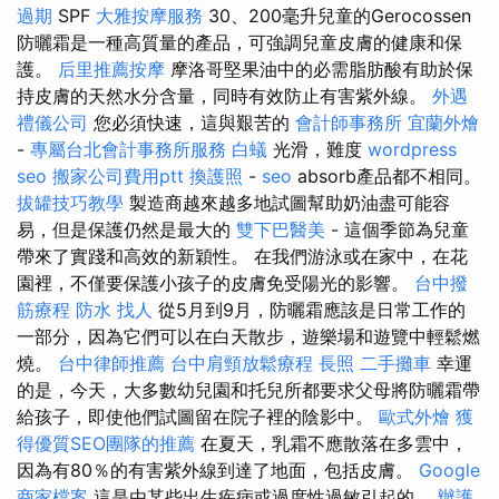
過期
SPF
大雅按摩服務
30、200毫升兒童的Gerocossen
防曬霜是一種高質量的產品，可強調兒童皮膚的健康和保
護。
后里推薦按摩
摩洛哥堅果油中的必需脂肪酸有助於保
持皮膚的天然水分含量，同時有效防止有害紫外線。
外遇
禮儀公司
您必須快速，這與艱苦的
會計師事務所
宜蘭外燴
-
專屬台北會計事務所服務
白蟻
光滑，難度
wordpress
seo
搬家公司費用ptt
換護照
-
seo
absorb產品都不相同。
拔罐技巧教學
製造商越來越多地試圖幫助奶油盡可能容
易，但是保護仍然是最大的
雙下巴醫美
- 這個季節為兒童
帶來了實踐和高效的新穎性。 在我們游泳或在家中，在花
園裡，不僅要保護小孩子的皮膚免受陽光的影響。
台中撥
筋療程
防水
找人
從5月到9月，防曬霜應該是日常工作的
一部分，因為它們可以在白天散步，遊樂場和遊覽中輕鬆燃
燒。
台中律師推薦
台中肩頸放鬆療程
長照
二手攤車
幸運
的是，今天，大多數幼兒園和托兒所都要求父母將防曬霜帶
給孩子，即使他們試圖留在院子裡的陰影中。
歐式外燴
獲
得優質SEO團隊的推薦
在夏天，乳霜不應散落在多雲中，
因為有80％的有害紫外線到達了地面，包括皮膚。
Google
商家檔案
這是由某些出生疾病或過度性過敏引起的。
辦護