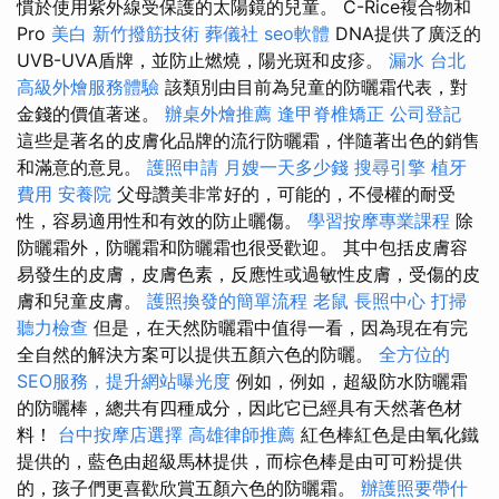
慣於使用紫外線受保護的太陽鏡的兒童。 C-Rice複合物和
Pro
美白
新竹撥筋技術
葬儀社
seo軟體
DNA提供了廣泛的
UVB-UVA盾牌，並防止燃燒，陽光斑和皮疹。
漏水
台北
高級外燴服務體驗
該類別由目前為兒童的防曬霜代表，對
金錢的價值著迷。
辦桌外燴推薦
逢甲脊椎矯正
公司登記
這些是著名的皮膚化品牌的流行防曬霜，伴隨著出色的銷售
和滿意的意見。
護照申請
月嫂一天多少錢
搜尋引擎
植牙
費用
安養院
父母讚美非常好的，可能的，不侵權的耐受
性，容易適用性和有效的防止曬傷。
學習按摩專業課程
除
防曬霜外，防曬霜和防曬霜也很受歡迎。 其中包括皮膚容
易發生的皮膚，皮膚色素，反應性或過敏性皮膚，受傷的皮
膚和兒童皮膚。
護照換發的簡單流程
老鼠
長照中心
打掃
聽力檢查
但是，在天然防曬霜中值得一看，因為現在有完
全自然的解決方案可以提供五顏六色的防曬。
全方位的
SEO服務，提升網站曝光度
例如，例如，超級防水防曬霜
的防曬棒，總共有四種成分，因此它已經具有天然著色材
料！
台中按摩店選擇
高雄律師推薦
紅色棒紅色是由氧化鐵
提供的，藍色由超級馬林提供，而棕色棒是由可可粉提供
的，孩子們更喜歡欣賞五顏六色的防曬霜。
辦護照要帶什