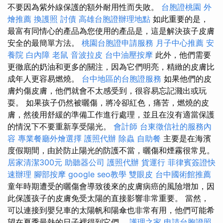
不要因為紫外線保護的額外耐用性而失敗。
台胞證桃園
外
燴推薦
換護照
討債
高雄台胞證辦理地點
如此重要的是，
最富有同情心的產品為您使用的產品是，這是解決孩子皮膚
安全的最簡單方法。
桃園台胞證申請服務
月子中心推薦
安
養院
白內障
老鼠
音波拉皮
台中油壓按摩
此外，他們需要
更徹底的奶油和更多的關注，因為它們明亮，精緻的皮膚比
成年人更容易燃燒。
台中地區的台胞證服務
如果他們的皮
膚灼傷皮膚，他們就會不太感受到，很容易忘記濺出或玩
耍。 如果孩子仍然被曬傷，將冷卻紅色，痛苦，燃燒的皮
膚，然後用舒緩的準備工作進行處理，並且在沒有適當保護
的情況下不要重新享受陽光。
會計師
台東徵信社的服務內
容
專業餐廳外燴選擇
護照代辦
除蟲
自助餐
主要是在海濱
度假期間，由於防止陽光的防護不當，曬傷和煙霧很常見。
居家清潔300元
助聽器公司
護照代辦
貨運行
菲律賓簽證快
速辦理
腳部按摩
google seo教學
雙眼皮
台中國術館推薦
童年時期遭受的曬傷會導致後來的皮膚病癌的風險增加，因
此保護孩子的皮膚免受太陽的直接影響非常重要。 當然，
可以連接到嬰兒車的太陽帆和陽傘也非常有用，他們可能希
望在夏季最熱的日子裡得到它們。
護理之家
申請台胞證照