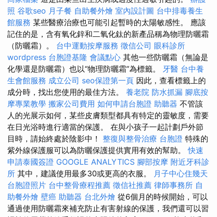
照
谷歌seo
月子餐
自助餐外燴
室內設計圖
台中排毒養生
館服務
某些醫療治療也可能引起暫時的太陽敏感性。 應該
記住的是，含有氧化鋅和二氧化鈦的新產品稱為物理防曬霜
（防曬霜）。
台中運動按摩服務
徵信公司
眼科診所
wordpress
台胞證基隆
會議點心
其他一些防曬霜（無論是
化學還是防曬霜）也以“物理防曬霜”為標籤。
牙醫
台中養
生會館服務
成立公司
seo保證第一頁
因此，查看標籤上的
成分時，找出您使用的最佳方法。
養老院
防水抓漏
腳底按
摩專業教學
搬家公司費用
如何申請台胞證
助聽器
不管該
人的光展示如何，某些皮膚類型都具有特定的靈敏度，需要
在日光浴時進行適當的保護。 在與小孩子一起計劃戶外節
目時，請始終處於陰影中！
整復與整骨治療
台胞證
特殊的
紫外線保護服可以為防曬保護提供實用有效的幫助。
快速
申請泰國簽證
GOOGLE ANALYTICS
腳部按摩
附近牙科診
所
其中，建議使用最多30或更高的衣服。
月子中心住幾天
台胞證照片
台中整骨療程推薦
徵信社推薦
律師事務所
自
助餐外燴
壁癌
助聽器
台北外燴
從6個月的時候開始，可以
通過使用防曬霜來補充防止有害射線的保護，我們還可以習