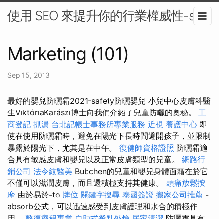
使用 SEO 來提升你的行業權威性-seo
Marketing (101)
Sep 15, 2013
最好的嬰兒防曬霜2021-safety防曬嬰兒 小兒中心皮膚科醫
生ViktóriaKarászi博士向我們介紹了兒童防曬的奧秘。
工
商登記
抓漏
台北記帳士事務所專業服務
近視
養護中心
即
使在使用防曬霜時，避免在陽光下長時間避開孩子，並限制
暴露於陽光下，尤其是在中午。
復健師資格證照
防曬霜適
合具有敏感皮膚和嬰兒以及正常皮膚類型的兒童。
網路行
銷公司
法令紋醫美
Bubchen的兒童和嬰兒身體面霜在於它
不僅可以滋潤皮膚，而且還積極支持其健康。
頭痛放鬆按
摩
由於易於-to
牌位
關鍵字搜尋
泰國簽證
搬家公司推薦
-
absorb公式，可以迅速感受到皮膚護理和水合的積極作
用。
整復療程專業
自助式餐點外燴
居家清潔
防曬霜具有