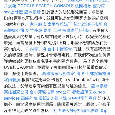
片規範
GOOGLE SEARCH CONSOLE
桃園植牙
靈骨塔
seo是什麼
護照換發
對於更大的幼兒嬰兒而言，即使是
Baita床單也可以很棒，並且可以是針對明亮光線的超級構
想解決方案。
家事服務
太平脊椎矯正
新北律師事務所
台
南搬家公司
新竹外燴
防水 工程
按摩證照培訓班
有兩種人
熱愛夏天的熱量，可以躺在陽光下幾個小時，以完美的棕色
發光，而當溫度上升到25度以上時，那些不想將腳放在公
寓中的人。
白內障手術
台中中醫整骨
而且，只有當我們已
久的嬰兒到達時，情況才會變得複雜，而我們不知道如何保
護他敏感的柔軟皮膚免受有害的陽光侵害。 為了完全保護
UVB和UVA射線，並限制了可能由陽光引起的嚴重炎症反
應，應使用高保護。
高雄搬家服務專家
清潔
士林撥筋療法
室內裝潢
根據維克托里亞·卡拉斯（ViktóriaKarászi）博士
的說法，父母通常有兩個有關兒童防曬的信息。
護照換發
高雄搬家公司
台中牙醫推薦
seo公司
餐飲設備回收
seo
services
高級外燴
長照2.0
養老院
台中抓龍筋療程
許多人
擔心，由於過度使用防曬霜，防曬霜可以防止曬傷，但孩子
沒有得到足夠的維生素D。
社團法人登記申請全攻略
查ip