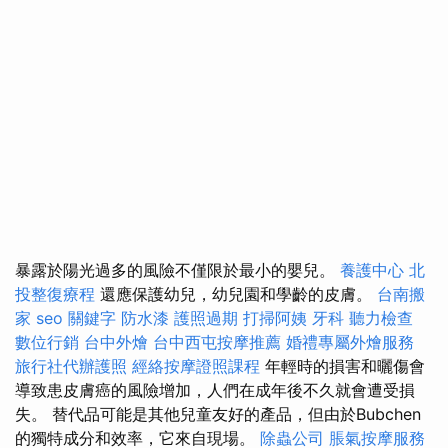
暴露於陽光過多的風險不僅限於最小的嬰兒。
養護中心
北
投整復療程
還應保護幼兒，幼兒園和學齡的皮膚。
台南搬
家
seo 關鍵字
防水漆
護照過期
打掃阿姨
牙科
聽力檢查
數位行銷
台中外燴
台中西屯按摩推薦
婚禮專屬外燴服務
旅行社代辦護照
經絡按摩證照課程
年輕時的損害和曬傷會
導致患皮膚癌的風險增加，人們在成年後不久就會遭受損
失。 替代品可能是其他兒童友好的產品，但由於Bubchen
的獨特成分和效率，它來自現場。
除蟲公司
脹氣按摩服務