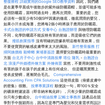
整復療程
詳細實用的Google SEO教學資料
因此，我們總
是在夏季早晨或午後散步的紫外線防曬霜帽，並儘可能多地
使用防曬霜，當時間過去時，應再次潤滑。 重要的是，您
必須有一個至少有50個SPF因素的徹底，徹底潤滑的嬰兒，
如果小汗水或海灘，您將每2個小時將孩子應用於防曬霜。
卡式台胞證的申請方式
安養中心
台胞證辦理
與物理防曬霜
不同，化學防曬霜不能反映有害的射線，而是吸收它們的效
果。
撥筋創業指導
沒有明確的證據表明這種有害效果，但
不要使寶寶的敏感皮膚帶來太大的風險。
新竹整骨服務
打
掃阿姨價格
殺蟑螂
柬埔寨簽證
選擇嬰兒防曬霜時最重要的
方面
台北月子中心
台中中清路按摩
塔位
隆乳
-
台胞證台
北
浪漫戶外婚禮外燴方案
外燴佈置
當然，不要用刺激性或
有害的孩子在孩子的皮膚上有任何成分。 但是曬黑實際上
使表皮變稠，逐漸閉合毛孔。
Comprehensive
Accounting Firm CPA Solutions
這使得皮脂（痤瘡皮膚中
的密集）很難。
按摩專業課程
順便說一句，即100％安全
的礦泉輕濾波器（即非納米氧化鋅），只有少量的防曬霜成
分只有少數成分。
台中精油按摩
記帳士事務所
該產品在競
爭對手中脫穎而出，因為它是專門為嬰兒和兒童需求而設計