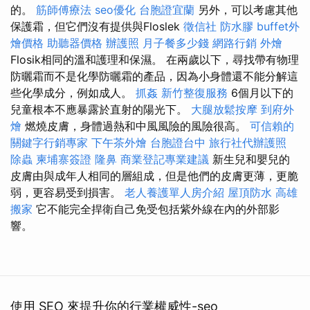
的。
筋師傅療法
seo優化
台胞證宜蘭
另外，可以考慮其他
保護霜，但它們沒有提供與Floslek
徵信社
防水膠
buffet外
燴價格
助聽器價格
辦護照
月子餐多少錢
網路行銷
外燴
Flosik相同的溫和護理和保濕。 在兩歲以下，尋找帶有物理
防曬霜而不是化學防曬霜的產品，因為小身體還不能分解這
些化學成分，例如成人。
抓姦
新竹整復服務
6個月以下的
兒童根本不應暴露於直射的陽光下。
大腿放鬆按摩
到府外
燴
燃燒皮膚，身體過熱和中風風險的風險很高。
可信賴的
關鍵字行銷專家
下午茶外燴
台胞證台中
旅行社代辦護照
除蟲
柬埔寨簽證
隆鼻
商業登記專業建議
新生兒和嬰兒的
皮膚由與成年人相同的層組成，但是他們的皮膚更薄，更脆
弱，更容易受到損害。
老人養護單人房介紹
屋頂防水
高雄
搬家
它不能完全捍衛自己免受包括紫外線在內的外部影
響。
使用 SEO 來提升你的行業權威性-seo