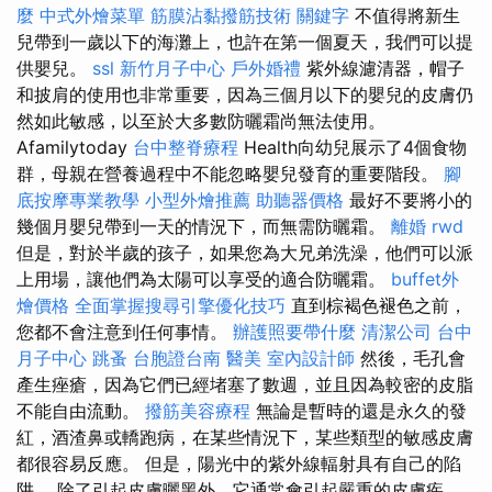
麼
中式外燴菜單
筋膜沾黏撥筋技術
關鍵字
不值得將新生
兒帶到一歲以下的海灘上，也許在第一個夏天，我們可以提
供嬰兒。
ssl
新竹月子中心
戶外婚禮
紫外線濾清器，帽子
和披肩的使用也非常重要，因為三個月以下的嬰兒的皮膚仍
然如此敏感，以至於大多數防曬霜尚無法使用。
Afamilytoday
台中整脊療程
Health向幼兒展示了4個食物
群，母親在營養過程中不能忽略嬰兒發育的重要階段。
腳
底按摩專業教學
小型外燴推薦
助聽器價格
最好不要將小的
幾個月嬰兒帶到一天的情況下，而無需防曬霜。
離婚
rwd
但是，對於半歲的孩子，如果您為大兄弟洗澡，他們可以派
上用場，讓他們為太陽可以享受的適合防曬霜。
buffet外
燴價格
全面掌握搜尋引擎優化技巧
直到棕褐色褪色之前，
您都不會注意到任何事情。
辦護照要帶什麼
清潔公司
台中
月子中心
跳蚤
台胞證台南
醫美
室內設計師
然後，毛孔會
產生痤瘡，因為它們已經堵塞了數週，並且因為較密的皮脂
不能自由流動。
撥筋美容療程
無論是暫時的還是永久的發
紅，酒渣鼻或轎跑病，在某些情況下，某些類型的敏感皮膚
都很容易反應。 但是，陽光中的紫外線輻射具有自己的陷
阱。 除了引起皮膚曬黑外，它通常會引起嚴重的皮膚疾