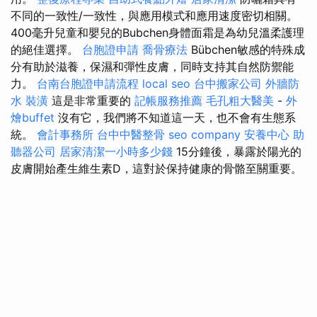
不同的一致性/一致性，與應用模式和應用速度密切相關。
400毫升兒童和嬰兒的Bubchen身體面霜是為幼兒溫柔護理
的絕佳選擇。
台胞證申請
喬骨療法
Bübchen敏感的特殊成
分有助於滋養，保濕和彈性皮膚，同時支持其自然防禦能
力。
台南台胞證申請流程
local seo
台中搬家公司
外牆防
水
裝潢
這是非常重要的
記帳服務推薦
毛孔粗大醫美
-
外
燴buffet
沒有它，我們將不知道這一天，也不會有生態系
統。
會計事務所
台中中醫整骨
seo company
安養中心
助
聽器公司
居家清潔一小時多少錢
15分鐘後，暴露於陽光的
皮膚開始產生維生素D，這對於保持健康的骨骼至關重要。