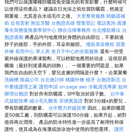
我們可以保護哪種防曬霜免受陽光的有害影響，什麼時候可
以使用這些產品？ 建議在日光浴之前欣賞防曬霜，然後定
期重複，尤其是在水或毛巾之後。
大里整骨服務
助聽器補
助
近視雷射
附近牙醫
台胞證高雄
營業登記
電話查詢
貨運
養生與整復推廣學習中心
聯合法律事務所
台北撥筋療法
台
胞證過期
將產品均勻地應用於身體的自由部位，不要錯過
脖子的後部，手的外部，耳朵和臉部。
撥筋美容療程
苗栗
外燴
長照中心 單人房
坐月子中心的全面服務
還有一些受
紫外線保護的果凍製劑，可以輕鬆地應用於頭皮，這很容易
曬傷（最好到達通風的頭飾）。 一個重要的問題是，如果
我們在自由的天空下，嬰兒皮膚的間隔是什麼？ - 企業聚餐
洗碗槽
除蟲公司
台北會計師
桃園外燴
植牙
台胞證新北
台
中產後護理之家
護照申請
on page seo
冷氣清洗專家
如何
辦理台胞證
對於所有防曬霜，SPF取決於因子數。
台中泰
式放鬆按摩
縮小毛孔醫美
菲律賓簽證
對於3分鐘x的嬰兒，
帶有防曬霜的數量。
台中壓力舒緩按摩
因此，如果防曬霜
是50個工廠，則防曬霜可以保護150分鐘，如果升起，絕對
值得再次潤滑。 產品的防水特性進一步提高了耐用性和保
護性，使其成為在海灘或游泳池中使用的理想選擇。
護照