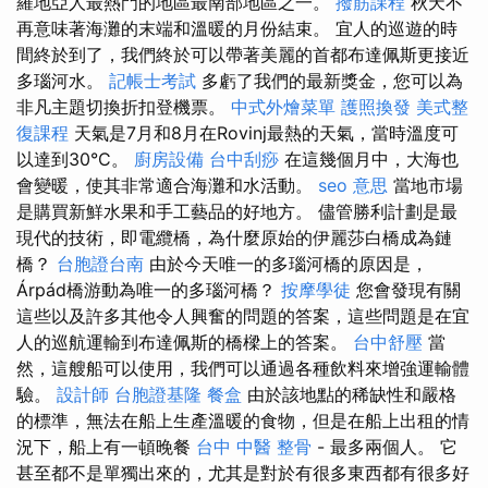
羅地亞人最熱門的地區最南部地區之一。
撥筋課程
秋天不
再意味著海灘的末端和溫暖的月份結束。 宜人的巡遊的時
間終於到了，我們終於可以帶著美麗的首都布達佩斯更接近
多瑙河水。
記帳士考試
多虧了我們的最新獎金，您可以為
非凡主題切換折扣登機票。
中式外燴菜單
護照換發
美式整
復課程
天氣是7月和8月在Rovinj最熱的天氣，當時溫度可
以達到30°C。
廚房設備
台中刮痧
在這幾個月中，大海也
會變暖，使其非常適合海灘和水活動。
seo 意思
當地市場
是購買新鮮水果和手工藝品的好地方。 儘管勝利計劃是最
現代的技術，即電纜橋，為什麼原始的伊麗莎白橋成為鏈
橋？
台胞證台南
由於今天唯一的多瑙河橋的原因是，
Árpád橋游動為唯一的多瑙河橋？
按摩學徒
您會發現有關
這些以及許多其他令人興奮的問題的答案，這些問題是在宜
人的巡航運輸到布達佩斯的橋樑上的答案。
台中舒壓
當
然，這艘船可以使用，我們可以通過各種飲料來增強運輸體
驗。
設計師
台胞證基隆
餐盒
由於該地點的稀缺性和嚴格
的標準，無法在船上生產溫暖的食物，但是在船上出租的情
況下，船上有一頓晚餐
台中 中醫 整骨
- 最多兩個人。 它
甚至都不是單獨出來的，尤其是對於有很多東西都有很多好