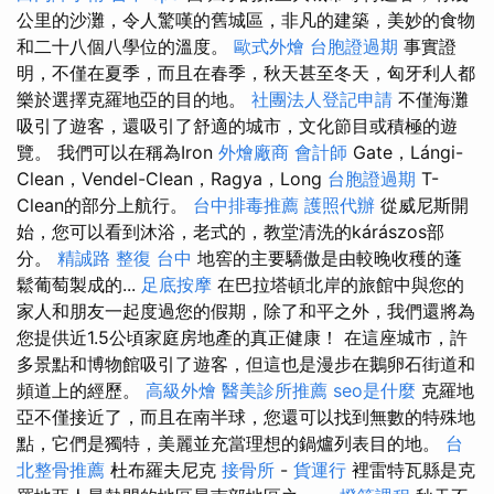
公里的沙灘，令人驚嘆的舊城區，非凡的建築，美妙的食物
和二十八個八學位的溫度。
歐式外燴
台胞證過期
事實證
明，不僅在夏季，而且在春季，秋天甚至冬天，匈牙利人都
樂於選擇克羅地亞的目的地。
社團法人登記申請
不僅海灘
吸引了遊客，還吸引了舒適的城市，文化節目或積極的遊
覽。 我們可以在稱為Iron
外燴廠商
會計師
Gate，Lángi-
Clean，Vendel-Clean，Ragya，Long
台胞證過期
T-
Clean的部分上航行。
台中排毒推薦
護照代辦
從威尼斯開
始，您可以看到沐浴，老式的，教堂清洗的kárászos部
分。
精誠路 整復 台中
地窖的主要驕傲是由較晚收穫的蓬
鬆葡萄製成的...
足底按摩
在巴拉塔頓北岸的旅館中與您的
家人和朋友一起度過您的假期，除了和平之外，我們還將為
您提供近1.5公頃家庭房地產的真正健康！ 在這座城市，許
多景點和博物館吸引了遊客，但這也是漫步在鵝卵石街道和
頻道上的經歷。
高級外燴
醫美診所推薦
seo是什麼
克羅地
亞不僅接近了，而且在南半球，您還可以找到無數的特殊地
點，它們是獨特，美麗並充當理想的鍋爐列表目的地。
台
北整骨推薦
杜布羅夫尼克
接骨所
-
貨運行
裡雷特瓦縣是克