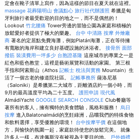
定會在靴子清單上寫作，因為這樣的節目在夏天就在這裡。
massage
花葬陽明山
會議點心
旅行社代辦護照
希臘是匈
牙利旅行者最受歡迎的目的地之一，而不是偶然的！
Lookout
竹北腰痛
Tower旁邊的冒險公園為家庭和積極的
放鬆愛好者提供了極大的樂趣。
台中 中清路 按摩
外燴廠
商
著名的定居點免費海灘，例如Platán海灘，正在等待擁
有寬敞的海岸和建立良好基礎設施的沐浴者。
接骨所
面部
撥筋
裝潢費用一坪多少
台胞證基隆
這座城市的專業之一是
紅色和藍色教堂，這裡是藝術展覽和活動的家園。 第三根
手指和阿索斯山（Athos
記帳士 稅法與實務
Mountain）生
活了一個古老的修道院社區。
記帳事務所
薩洛尼基
（Saloniki）是希臘第二大城市，距離酒店約一個小時，而
9月的最高溫度平均為二十五度。
護照申請
現代風
AlmádiYacht
GOOGLE SEARCH CONSOLE
Club餐廳等
著所有的客人，擁有獨特的美食體驗，風格和服務！
烏日
按摩
進入Balatonalmádi的烹飪綠洲，品嚐我們的特殊食物
和飲料選擇，享受優雅的環境！
台中按摩平價
在這個地
方，與愉快的氛圍一起，家庭款待使您的放鬆完美。 就像
許多人一樣，布達佩斯沒有被視為主要目的地。
戶外婚禮