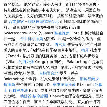
市的發現。 他的建築不僅令人著迷，而且他的傳奇過去 -
特別建議在神秘的故事中迷失方向。 清潔空氣，周圍自然
的美麗景色，良好的酒店服務，放鬆和醫療治療，最重要的
是
台南搬家
-
經絡按摩課程台北
距離喧囂和城市問題的距
離。 質量假期的每個標準都在著名的Sáros和
Swieraradow-Zdroj的Sanus
整復推薦
Hotel和和諧地結合
在一起。
台中排毒推薦
儘管Sanus是一家全新的酒店，但
有些東西會讓遊客感到驚訝。
唐六典
儘管該場地全年都是
誘人的目的地，但建議在秋季幾個月中旅行。
植牙
扎戈里
（Zagori）以其浪漫的狂野美麗，歷史古蹟和維科斯峽谷
（Vikos
到府外燴
Gorge）而聞名。 Balatonboglár是家庭
和想要放鬆積極放鬆的人的理想目的地，他們想發現巴拉頓
湖西部盆地的美麗。
台胞證台北
夏季，將在
Balatonboglár舉行一些文化活動和音樂會。
網路行銷
外
燴推薦
聖伊麗莎白公園（St.
草屯按摩推薦
Elizabeth
記帳
士 行政程序法
Park）為那些想要輕鬆散步的人提供了愉快
的放鬆。
助聽器
按摩證照
Tihany每個季節都很漂亮，因此
不僅值得在夏天，而且在春季和秋季訪問。 宜人的十月西