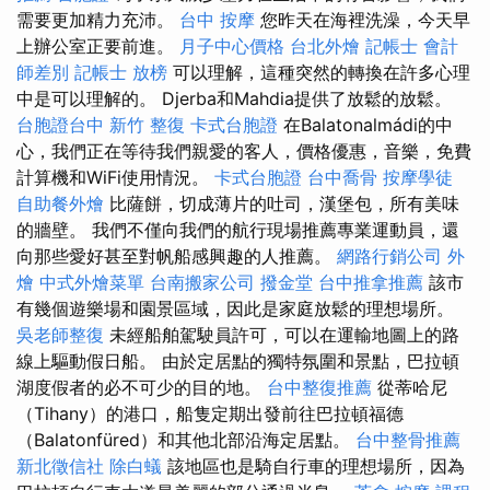
需要更加精力充沛。
台中 按摩
您昨天在海裡洗澡，今天早
上辦公室正要前進。
月子中心價格
台北外燴
記帳士 會計
師差別
記帳士 放榜
可以理解，這種突然的轉換在許多心理
中是可以理解的。 Djerba和Mahdia提供了放鬆的放鬆。
台胞證台中
新竹 整復
卡式台胞證
在Balatonalmádi的中
心，我們正在等待我們親愛的客人，價格優惠，音樂，免費
計算機和WiFi使用情況。
卡式台胞證
台中喬骨
按摩學徒
自助餐外燴
比薩餅，切成薄片的吐司，漢堡包，所有美味
的牆壁。 我們不僅向我們的航行現場推薦專業運動員，還
向那些愛好甚至對帆船感興趣的人推薦。
網路行銷公司
外
燴
中式外燴菜單
台南搬家公司
撥金堂
台中推拿推薦
該市
有幾個遊樂場和園景區域，因此是家庭放鬆的理想場所。
吳老師整復
未經船舶駕駛員許可，可以在運輸地圖上的路
線上驅動假日船。 由於定居點的獨特氛圍和景點，巴拉頓
湖度假者的必不可少的目的地。
台中整復推薦
從蒂哈尼
（Tihany）的港口，船隻定期出發前往巴拉頓福德
（Balatonfüred）和其他北部沿海定居點。
台中整骨推薦
新北徵信社
除白蟻
該地區也是騎自行車的理想場所，因為