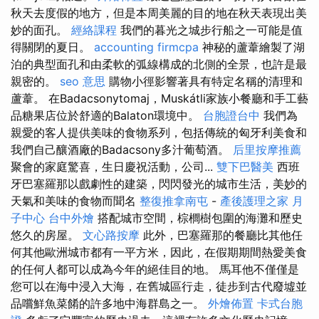
秋天去度假的地方，但是本周美麗的目的地在秋天表現出美
妙的面孔。
經絡課程
我們的暮光之城步行船之一可能是值
得關閉的夏日。
accounting firmcpa
神秘的蘆葦繪製了湖
泊的典型面孔和由柔軟的弧線構成的北側的全景，也許是最
親密的。
seo 意思
購物小徑影響著具有特定名稱的清理和
蘆葦。 在Badacsonytomaj，Muskátli家族小餐廳和手工藝
品糖果店位於舒適的Balaton環境中。
台胞證台中
我們為
親愛的客人提供美味的食物系列，包括傳統的匈牙利美食和
我們自己釀酒廠的Badacsony多汁葡萄酒。
后里按摩推薦
聚會的家庭驚喜，生日慶祝活動，公司...
雙下巴醫美
西班
牙巴塞羅那以戲劇性的建築，閃閃發光的城市生活，美妙的
天氣和美味的食物而聞名
整復推拿南屯
-
產後護理之家 月
子中心
台中外燴
搭配城市空間，棕櫚樹包圍的海灘和歷史
悠久的房屋。
文心路按摩
此外，巴塞羅那的餐廳比其他任
何其他歐洲城市都有一平方米，因此，在假期期間熱愛美食
的任何人都可以成為今年的絕佳目的地。 馬耳他不僅僅是
您可以在海中浸入大海，在舊城區行走，徒步到古代廢墟並
品嚐鮮魚菜餚的許多地中海群島之一。
外燴佈置
卡式台胞