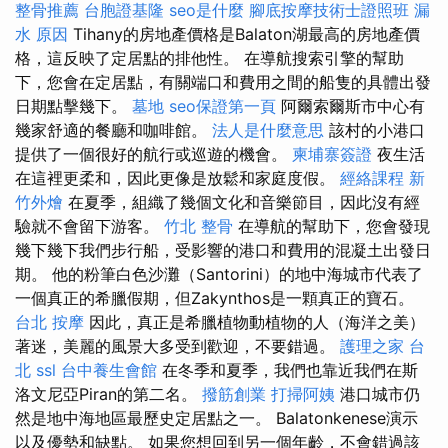
整骨推薦
台胞證基隆
seo是什麼
腳底按摩技術士證照班
漏
水 原因
Tihany的房地產價格是Balaton湖最高的房地產價
格，這反映了定居點的排他性。 在導航搜索引擎的幫助
下，您會在定居點，有關端口和費用之間的船隻的具體出發
日期點擊幾下。
墓地
seo保證第一頁
阿爾索爾斯市中心有
幾家舒適的餐廳和咖啡館。
法人是什麼意思
該村的小港口
提供了一個很好的航行或巡遊的機會。
柬埔寨簽證
夜生活
在這裡更柔和，因此更像是放鬆和家庭度假。
經絡課程
新
竹外燴
在夏季，組織了幾個文化和音樂節目，因此沒有經
驗就不會留下游客。
竹北 整骨
在導航的幫助下，您會發現
幾下幾下我們步行船，受影響的港口和費用的混凝土出發日
期。 他的粉筆白色沙灘（Santorini）的地中海城市代表了
一個真正的希臘假期，但Zakynthos是一顆真正的寶石。
台北 按摩
因此，真正是希臘植物動植物的人（海洋之美）
著迷，美麗的風景大多受到歡迎，不要錯過。
護理之家 台
北
ssl
台中養生會館
在冬季和夏季，我們也靠近我們在斯
洛文尼亞Piran的第二名。
撥筋創業
打掃阿姨
港口城市仍
然是地中海地區最歷史定居點之一。 Balatonkenese演示
以及優勢和缺點。 如果您想回到另一個年齡，不會錯過該