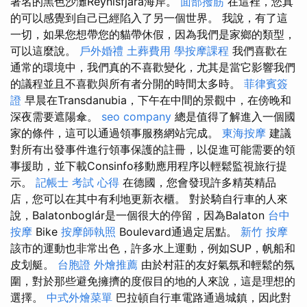
著名的黑色沙灘Reynisfjara海岸。
面部撥筋
在這裡，您真
的可以感覺到自己已經陷入了另一個世界。 我說，有了這
一切，如果您想帶您的貓帶休假，因為我們是家鄉的類型，
可以這麼說。
戶外婚禮
土葬費用
學按摩課程
我們喜歡在
通常的環境中，我們真的不喜歡變化，尤其是當它影響我們
的議程並且不喜歡與所有者分開的時間太多時。
菲律賓簽
證
早晨在Transdanubia，下午在中間的景觀中，在傍晚和
深夜需要遮陽傘。
seo company
總是值得了解進入一個國
家的條件，這可以通過領事服務網站完成。
東海按摩
建議
對所有出發事件進行領事保護的註冊，以促進可能需要的領
事援助，並下載Consinfo移動應用程序以輕鬆監視旅行提
示。
記帳士 考試 心得
在德國，您會發現許多精英精品
店，您可以在其中有利地更新衣櫃。 對於騎自行車的人來
說，Balatonboglár是一個很大的停留，因為Balaton
台中
按摩
Bike
按摩師執照
Boulevard通過定居點。
新竹 按摩
該市的運動也非常出色，許多水上運動，例如SUP，帆船和
皮划艇。
台胞證
外燴推薦
由於村莊的友好氣氛和輕鬆的氛
圍，對於那些避免擁擠的度假目的地的人來說，這是理想的
選擇。
中式外燴菜單
巴拉頓自行車電路通過城鎮，因此對