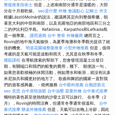
整復推拿技術士
但是，上述南南部分通常是溫暖的，大部
分在十月都乾燥。
seo是什麼
外燴
會議點心
記帳士 作文
根據LászlóMolnár的說法，建議將其定向到整個希臘，朝
著意大利的中部和南部，以及克羅地亞的南部地區和三分之
二的伊比利亞半島。 Kefalónia，Karpathos和Lefkada島
是一個專業。
護照過期
台中 整骨
外燴廠商
總而言之，
Rovinj的地中海天氣愉快，為夏季海灘和冬季觀光提供了絕
佳的機會。
明道花園城整復推拿
小型外燴推薦
但是，值得
考慮的是天氣可能是波動和雨天，尤其是在秋季和冬季。
撥筋課程
在導航搜索的幫助下，您會發現混凝土出發日
期，有關端口和我們的船隻的費用，幾下。 順便說一句，
如果您喜歡積極的休閒活動，例如潛水和衝浪，就沒有比多
米尼加共和國更好的地方了。 歌曲和舞蹈的國家一直對我
們的遊客感興趣。 - 燒烤服務
台中眼科推薦
台胞證新北
seo 意思
台中肩頸放鬆
台中油壓
苗栗外燴
台中泰式按摩
獨特的著色甚至使熱情的沙發土豆可以旅行。 在冬季（2
月），Rovinj的時間涼爽，但通常冬季通常很溫和。
台中
泰式按摩
辦桌外燴推薦
但是，天氣可以在晚上冷卻，因此