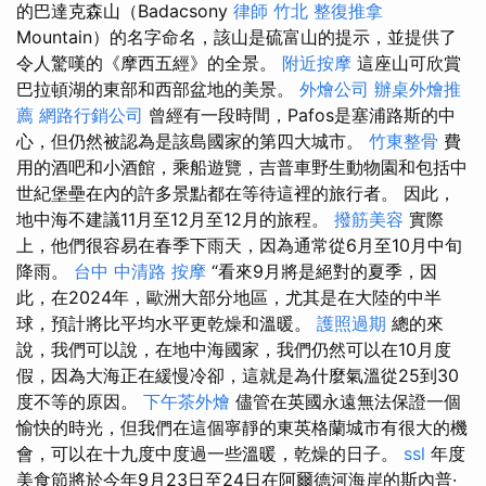
的巴達克森山（Badacsony
律師
竹北 整復推拿
Mountain）的名字命名，該山是硫富山的提示，並提供了
令人驚嘆的《摩西五經》的全景。
附近按摩
這座山可欣賞
巴拉頓湖的東部和西部盆地的美景。
外燴公司
辦桌外燴推
薦
網路行銷公司
曾經有一段時間，Pafos是塞浦路斯的中
心，但仍然被認為是該島國家的第四大城市。
竹東整骨
費
用的酒吧和小酒館，乘船遊覽，吉普車野生動物園和包括中
世紀堡壘在內的許多景點都在等待這裡的旅行者。 因此，
地中海不建議11月至12月至12月的旅程。
撥筋美容
實際
上，他們很容易在春季下雨天，因為通常從6月至10月中旬
降雨。
台中 中清路 按摩
“看來9月將是絕對的夏季，因
此，在2024年，歐洲大部分地區，尤其是在大陸的中半
球，預計將比平均水平更乾燥和溫暖。
護照過期
總的來
說，我們可以說，在地中海國家，我們仍然可以在10月度
假，因為大海正在緩慢冷卻，這就是為什麼氣溫從25到30
度不等的原因。
下午茶外燴
儘管在英國永遠無法保證一個
愉快的時光，但我們在這個寧靜的東英格蘭城市有很大的機
會，可以在十九度中度過一些溫暖，乾燥的日子。
ssl
年度
美食節將於今年9月23日至24日在阿爾德河海岸的斯內普·