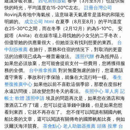
建議穿暖衣服。
西屯肩頸放鬆
春季（3月至5月）也提供愉
快的時光，平均溫度在15-20°C左右。
註冊台灣公司
Rovinj具有地中海氣候，這意味著天氣通常是溫和的和陽光
明媚的。
成立公司
html
在夏季（8月至8月）的平均溫度
在25-30°C之間，而在冬季（2月12月）約為5-10°C。 安
妮塔（Anita）在在線市場上尋找她的小女兒的二手冬衣，
但儘管她的供應量很大，但她並沒有找到想要的東西。
台
中刮痧推薦
在旅行，票務和住宿的情況下，對取消的更靈
活的治療現已成為一種普遍做法。
護照代辦
作為抵押品，
如果您必須放棄，您可能會提前支付一些費用，您將獲得服
務的全價。
台中推拿推薦
對於無憂無慮的旅行，您還應該
遵守乘客，事故和行李保險，就像在大流行時一樣。
養生
整復推廣中心
如果他以前不喜歡這個季節，那麼在度假村
永遠訪問後，請改變您對冬天的看法。
長照中心 單人房
記
帳士 軟體
護照申請
埃及的問題再次是，如果您在酒店和海
灘酒店工作了1週，您可以從這筆錢中賺錢，但是如果您想
看到東西，它就不再存在了。 您不僅可以閱讀有關國內帆
船比賽的文章，還可以閱讀有關傳奇的國際帆船比賽，例如
沃爾沃海洋競賽。
茶會點心
老人助聽器推薦
頭痛 按摩
台