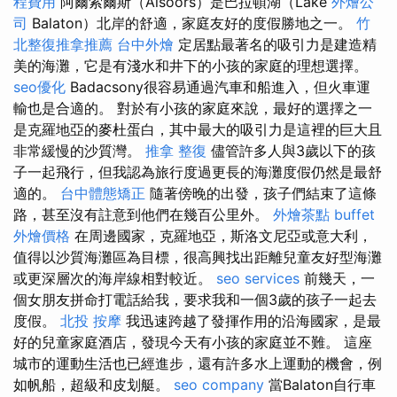
程費用
阿爾索爾斯（Alsóörs）是巴拉頓湖（Lake
外燴公
司
Balaton）北岸的舒適，家庭友好的度假勝地之一。
竹
北整復推拿推薦
台中外燴
定居點最著名的吸引力是建造精
美的海灘，它是有淺水和井下的小孩的家庭的理想選擇。
seo優化
Badacsony很容易通過汽車和船進入，但火車運
輸也是合適的。 對於有小孩的家庭來說，最好的選擇之一
是克羅地亞的麥杜蛋白，其中最大的吸引力是這裡的巨大且
非常緩慢的沙質灣。
推拿 整復
儘管許多人與3歲以下的孩
子一起飛行，但我認為旅行度過更長的海灘度假仍然是最舒
適的。
台中體態矯正
隨著傍晚的出發，孩子們結束了這條
路，甚至沒有註意到他們在幾百公里外。
外燴茶點
buffet
外燴價格
在周邊國家，克羅地亞，斯洛文尼亞或意大利，
值得以沙質海灘區為目標，很高興找出距離兒童友好型海灘
或更深層次的海岸線相對較近。
seo services
前幾天，一
個女朋友拼命打電話給我，要求我和一個3歲的孩子一起去
度假。
北投 按摩
我迅速跨越了發揮作用的沿海國家，是最
好的兒童家庭酒店，發現今天有小孩的家庭並不難。 這座
城市的運動生活也已經進步，還有許多水上運動的機會，例
如帆船，超級和皮划艇。
seo company
當Balaton自行車