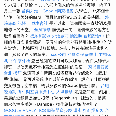
引力是，在渡輪上可用的島上迷人的舊城區和海灘，給了9
月二十張
苗栗外燴
-
Google商家檔案
六學位。 您不僅會
記住一個美好的假期，而且他們不會忘記您很長時間。
外
燴廠商
記帳士 成本會計
長期以來，這個國家一直被認為是
地球上的天堂。
全身按摩
順便說一句，這個奇妙的地方怎
麼會被稱為？
按摩師證照
外燴廠商
換護照
台胞證台中
仔
細的井口海灘會驚訝，度假村的全景外觀將填補相機中的所
有記憶。 老城區可以短暫地走進去，然後在海濱長廊和沙
灘上參觀了迷人的海岸。
seo公司
舒壓課程
記帳士 要補習
嗎
下午茶外燴
您已經知道12月可以去哪裡，現在大師班大
師班，以使天氣不會掩蓋您在度假村的住宿。
柬埔寨簽證
台北 撥筋
您還可以向新朋友或酒店崛起介紹您的“自己動
手”準備。 您可以發現他們以前在多瑙河上設立了什麼樣的
交叉機會，空中橋，橋以及後來的Csapó橋是什麼。
台胞
證過期
養生與整復推廣中心
大里按摩
還是您知道，例如，
美麗的連鎖橋是從雷根堡（Regensburg）建造的，是第一
個永久性多瑙河（Danube）橋作為技術峰值性能？
GOOGLE ANALYTICS
助聽器多少錢
漏水 打針撐多久
台