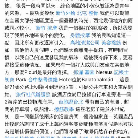
旅。 很長一段時間以來，綠色地區的小傢伙被認為是青年
的來源。 - 慶功宴餐飲
新竹外燴
北屯 整骨
我們可以期望
在全國大部分地區度過一個憂鬱的時光，西北幾個地方的雨
或雨水較小。
新竹 按摩
我是一個很好的觀察者，所以我發
現了我所在地區最小的變化。
身體按摩
我的農民知道這一
點，因此所有更改逐漸引入。
高雄清潔公司
美容撥筋
例
如，當他們去度假時，他們幾天前離開手提箱，有時間習
慣，以我自己的速度發現我的氣味，這使我冷靜下來，更容
易接受這種情況。 如果您有一個好人或與朋友坐在某個地
方，那麼Picuri是最好的選擇。
抓漏
墓園
Nereus
記帳士
初會
Park
台中整骨價錢
Hotel位於Balatonalmádi，這是
從71號公路上明顯可到達的位置，可從公共汽車和火車站開
始。
旅行社代辦護照
該酒店位於巴拉頓自行車道旁邊一個
2海岸的巴拉頓湖海岸。
台胞證台北
帶有自己的海灘，封
閉的停車場，帆船港...
撥筋教學
這座老房子建於本世紀
初，是一間翻新後兩床的浴室房間，優雅但家庭... 英國產品
比較網站詢問了成千上萬的遊客關於哪種海濱度假勝地被認
為是最佳價值的價值，他們還考慮了海灘仍然存在的地方。