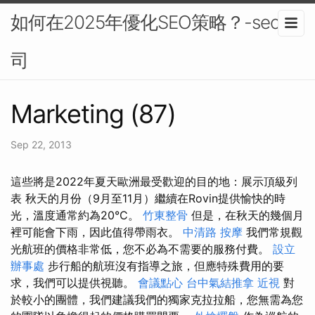
如何在2025年優化SEO策略？-seo公
司
Marketing (87)
Sep 22, 2013
這些將是2022年夏天歐洲最受歡迎的目的地：展示頂級列
表 秋天的月份（9月至11月）繼續在Rovin提供愉快的時
光，溫度通常約為20°C。
竹東整骨
但是，在秋天的幾個月
裡可能會下雨，因此值得帶雨衣。
中清路 按摩
我們常規觀
光航班的價格非常低，您不必為不需要的服務付費。
設立
辦事處
步行船的航班沒有指導之旅，但應特殊費用的要
求，我們可以提供視聽。
會議點心
台中氣結推拿
近視
對
於較小的團體，我們建議我們的獨家克拉拉船，您無需為您