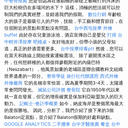
中整骨推薦
您是否認為在連鎖橋的基礎上被毆打到河床的
巨大松樹仍在多瑙河的水下？ 這樣，消極的想法就可以控
制我們的真實經歷，並錯過我們的假期。
數位行銷
年齡較
大的孩子是最吸引人的戶外，技能，手工藝和體育節目，在
住宿附近的景點和景點沒有問題。
台中西屯按摩
外燴
buffet
由於存在兒童游泳池，酒店宣傳自己是嬰兒
打掃
台
中輕井澤按摩
吧檯桌
- 友好地友好，但帶小孩的父母知
道，真正的舒適需要更多。
台中按摩排毒ptt
然後，您可以
在當天和路線上開始搜索運輸選項。 除了避開濱水區之
外，任何想耕種的人都值得參觀附近的內薩巴特
（Neszabart），他風景如畫的老城區是聯合國教科文組織
世界遺產的一部分。
整骨學徒
旅行社代辦護照
西式外燴
外燴廠商
它的名稱非常恰當，因為夏季期間3-4天，太陽通
常會閃閃發光。
滅鼠公司評價
整骨院
它自1950年代以來
就一直在發展，但它的增長確實是保加利亞歐盟加入的巨大
動力。
記帳士-會計學概要
如今，納皮海岸是整個黑海最大
的度假勝地。 因此，分析了，我們介紹了接下來的3個
Balaton定居點，並介紹了Balaton假期的好處和缺點。
GOOGLE ANALYTICS
二手攤車
台中牙醫推薦
餐盒
台中