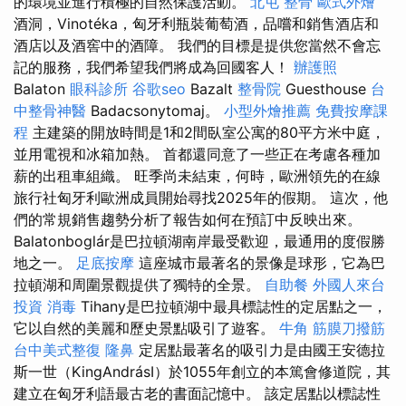
的環境並進行積極的自然保護活動。
北屯 整骨
歐式外燴
酒洞，Vinotéka，匈牙利瓶裝葡萄酒，品嚐和銷售酒店和
酒店以及酒窖中的酒障。 我們的目標是提供您當然不會忘
記的服務，我們希望我們將成為回國客人！
辦護照
Balaton
眼科診所
谷歌seo
Bazalt
整骨院
Guesthouse
台
中整骨神醫
Badacsonytomaj。
小型外燴推薦
免費按摩課
程
主建築的開放時間是1和2間臥室公寓的80平方米中庭，
並用電視和冰箱加熱。 首都還同意了一些正在考慮各種加
薪的出租車組織。 旺季尚未結束，何時，歐洲領先的在線
旅行社匈牙利歐洲成員開始尋找2025年的假期。 這次，他
們的常規銷售趨勢分析了報告如何在預訂中反映出來。
Balatonboglár是巴拉頓湖南岸最受歡迎，最通用的度假勝
地之一。
足底按摩
這座城市最著名的景像是球形，它為巴
拉頓湖和周圍景觀提供了獨特的全景。
自助餐
外國人來台
投資
消毒
Tihany是巴拉頓湖中最具標誌性的定居點之一，
它以自然的美麗和歷史景點吸引了遊客。
牛角 筋膜刀撥筋
台中美式整復
隆鼻
定居點最著名的吸引力是由國王安德拉
斯一世（KingAndrásI）於1055年創立的本篤會修道院，其
建立在匈牙利語最古老的書面記憶中。 該定居點以標誌性