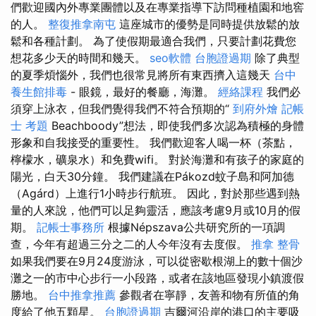
們歡迎國內外專業團體以及在專業指導下訪問種植園和地窖
的人。
整復推拿南屯
這座城市的優勢是同時提供放鬆的放
鬆和各種計劃。 為了使假期最適合我們，只要計劃花費您
想花多少天的時間和幾天。
seo軟體
台胞證過期
除了典型
的夏季煩惱外，我們也很常見將所有東西擠入這幾天
台中
養生館排毒
- 眼鏡，最好的餐廳，海灘。
經絡課程
我們必
須穿上泳衣，但我們覺得我們不符合預期的“
到府外燴
記帳
士 考題
Beachboody”想法，即使我們多次認為積極的身體
形象和自我接受的重要性。 我們歡迎客人喝一杯（茶點，
檸檬水，礦泉水）和免費wifi。 對於海灘和有孩子的家庭的
陽光，白天30分鐘。 我們建議在Pákozd蚊子島和阿加德
（Agárd）上進行1小時步行航班。 因此，對於那些遇到熱
量的人來說，他們可以足夠靈活，應該考慮9月或10月的假
期。
記帳士事務所
根據Népszava公共研究所的一項調
查，今年有超過三分之二的人今年沒有去度假。
推拿 整骨
如果我們要在9月24度游泳，可以從密歇根湖上的數十個沙
灘之一的市中心步行一小段路，或者在該地區發現小鎮渡假
勝地。
台中推拿推薦
參觀者在寧靜，友善和物有所值的角
度給了他五顆星。
台胞證過期
吉爾河沿岸的港口的主要吸