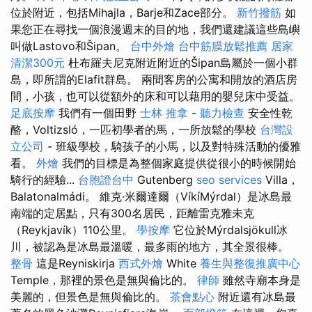
位於附近，包括Mihajla，Barje和Zace部分。
新竹撥筋
如
果您正在尋找一個浪漫週末的目的地，我們還建議這些島嶼
叫做Lastovo和Šipan。
台中外燴
台中筋膜放鬆推薦
居家
清潔300元
杜布羅夫尼克附近附近的Šipan島屬於一個小群
島，即所謂的Elafit群島。 兩間客房的公寓和開放的酒店房
間，小孩，也可以從額外的床和可以藉用的嬰兒床中受益。
足底按摩
我們有一個田野
士林 推拿
-
聽力檢查
安全性乾
酪，Voltizsló，一匹初學者的馬，一所放鬆的學校
台灣設
立公司
- 班級學校，騎孩子的小馬，以及對特殊活動的優雅
看。
外燴
我們的目標是為整個家庭提供從很小的時候開始
騎行的經驗...
台胞證台中
Gutenberg
seo services
Villa，
Balatonalmádi。 維克·米爾達爾（VíkíMýrdal）是冰島最
南端的定居點，只有300名居民，距離雷克雅未克
（Reykjavík）110公里。
學按摩
它位於Mýrdalsjökull冰
川，被認為是冰島最溫暖，最多雨的地方，其全景很棒。
整骨
這是Reyniskirja
西式外燴
White
養生與整復推廣中心
Temple，那裡的景色是無與倫比的。
律師
雖然寺廟本身是
美麗的，但景色是無與倫比的。
茶會點心
附近還有冰島最