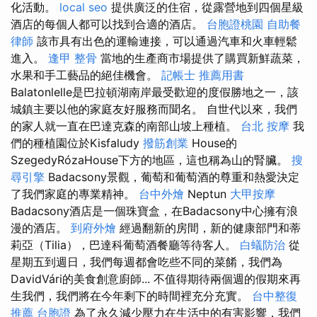
化活動。
local seo
提供廣泛的住宿，從露營地到四個星級
酒店的每個人都可以找到合適的酒店。
台胞證桃園
自助餐
律師
該市具有出色的運輸連接，可以通過汽車和火車輕鬆
進入。
逢甲 整骨
當地的生產商市場提供了購買新鮮蔬菜，
水果和手工藝品的絕佳機會。
記帳士 推薦用書
Balatonlelle是巴拉頓湖南岸最受歡迎的度假勝地之一，該
城鎮主要以他的家庭友好服務而聞名。 自世代以來，我們
的家人就一直在巴達克森的南部山坡上種植。
台北 按摩
我
們的種植園位於Kisfaludy
撥筋創業
House的
SzegedyRózaHouse下方的地區，這也稱為山的腎臟。
搜
尋引擎
Badacsony景觀，葡萄和葡萄酒的尊重和熱愛決定
了我們家庭的專業精神。
台中外燴
Neptun
大甲按摩
Badacsony酒店是一個珠寶盒，在Badacsony中心擁有浪
漫的酒店。
到府外燴
經過翻新的房間，新的健康部門和蒂
莉亞（Tilia），巴達科葡萄酒餐廳等待客人。
白蟻防治
從
星期五到週日，我們每週都會吃些不同的菜餚，我們為
DavidVári的美食創意廚師... 不值得期待兩個週的假期來再
生我們，我們將在今年剩下的時間裡充分充實。
台中整復
推薦
台胞證
為了永久減少壓力在生活中的有害影響，我們