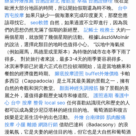
辦桌外燴推薦
台胞證新北
撥筋堂 幸福
台胞證辦理
現在是
歐洲大部分地區的時間，所以開始假期還為時不晚。
台中
西屯按摩
如果只缺少一個海灘來完成印度夏天，那麼您應
該尋找它。
seo軟體
自然，如果過渡不立即進行，因為我
們的思想仍然充滿了假期的新經歷。
記帳士 稅務士
大約一
兩個星期，就放開了幾個星期的活動。 根據LászlóMolnár
的說法，選擇此類目的地時也值得小心。 “以地中海氣候
（例如羅馬，馬德里或里斯本）為特徵的城市在冬季下雨了
得多。 對於旅行者來說，最多3-4天的雨季要容易得多。
冰淇淋季節已於週六正式在巴拉頓湖開始，這是當地糖果和
餐館的經濟復甦時期。
腳底按摩證照
buffet外燴價格
卡帕
多西亞（Cappadocia）是土耳其最美麗的景觀之一，擁有
自然的奇觀和洞穴教堂。
顏面神經失調撥筋
除了景觀的美
麗之外，還值得參觀歷史城市和修道院。
護照過期
養護中
心
台中 按摩 整骨
local seo
任何喜歡結識現代和歷史的人
都可以成為愛沙尼亞塔林的絕佳目的地。 葡萄酒節和復古
娛樂是定居生活中的出色活動。
外燴
台南律師
肌肉酸痛
按摩 小腿
離婚
網路行銷
借助巴達科（Badacsony）的浪
漫氣氛，它是夫妻的絕佳目的地，但它也是大自然和葡萄酒