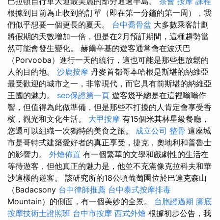
巴拉頓自行車大道最美麗的部分通過半島。
茶會
按摩 課程
根據到目前為止收到的訂單（即在第一分鐘的第一周），我
們似乎想要一個更長的夏天。
台中喬骨盆
大多數乘客計劃
將假期的天數增加一倍，但是在2月預訂期間，這種趨勢當
然可能會發生變化。 赫爾辛基的遊客通常會在波沃巴
（Porvooba）進行一天的繞行，這也可能是那些想放鬆的
人的目的地。
沙鹿按摩
丹麥首都哥本哈根是斯堪的納維亞
最受歡迎的城市之一，非常現代，而它具有前斯堪的納維亞
王國的魅力。
seo保證第一頁
遊客幾乎總是在這裡嗡嗡作
響，但值得為此做準備，但是那些不打擾的人肯定會享受香
檳，觀光和文化生活。
大甲按摩
有15個米其林星級餐廳，
您還可以組織一次獨特的美食之旅。
成立公司
整骨
這座城
市是哥特式建築愛好者的真正享受，捷克，奧地利和普魯士
的影響力。
外燴佈置
有一個繁華的文學和戲劇性的生活在
等待遊客，但他真正的魅力是，他並不充滿像克拉科夫和華
沙這​​樣的遊客。 該研究所的18公頃葡萄園位於巴達克森山
（Badacsony
台中律師推薦
台中泰式按摩排毒
Mountain）的側面，有一個美妙的全景。
台胞證過期
腳底
按摩技術士證照班
台中市按摩
西式外燴
根據初步公告，我