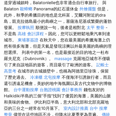
道穿過城鎮時，Balatonlelle也非常適合自行車旅行。 與
Balaton
殺蟑螂
Panorama的紅石退休金
外燴擺盤
但是，
此外，秋季的希臘目的地也是北科富，艾爾河附近的dra
島，凱克拉德島最小的島嶼之一，塞薩洛尼基或繁榮的蓬勃
發展。
按摩執照
順便說一句，後者是相對北
太平 整骨
-
不是島
高雄 會計課程
- 因此，您可以更輕鬆地乘汽車到達
城市。
柬埔寨簽證
在秋天中，您在最美麗的希臘海灘上仍
然有很多海灘，但是天氣是發現涼爽以外最美麗的島嶼的理
想選擇。 列表中的第一名，也是最接近的目的地之一杜布
羅夫尼克（Dubrovnik）。
massage
克羅地亞城市不僅吸
引了來自該地區的遊客，而且吸引了歐洲的遊客。
記帳士
高普考
在城市的古城牆壁中，也稱為阿德里亞珍珠，保留
了歷史過去。
冷凍櫃
北屯按摩
不僅海洋引誘旅行者，而且
還引誘遠足機會，美妙的地中海氛圍以及古代文物中的博物
館。
台中運動按摩
台胞證桃園
會計事務所
錢包友好的
Halkidiki半島的三個“手指”找到了優質的海灘，美麗的山脈
和美味的食物。 伊比利亞半島，意大利北部和北部克羅地
亞的三分之一經常在10月落下。
室內設計推薦
台中 按摩
整骨
儘管在這些地區不冷，但降水比夏季更為普遍。
傳統