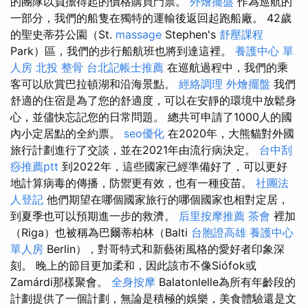
的團隊以負擔得起的價格購買門票。
外燴擺盤
作為巡航的
一部分，我們的船隻在獨特的運輸後返回起跑船廠。 42歲
的聖史蒂芬公園（St.
massage
Stephen's
舒壓課程
Park）區，我們的步行船航班也將到達這裡。
養護中心 單
人房
北投 整骨
台北記帳士推薦
在巡航過程中，我們的乘
客可以欣賞巴拉頓湖和沿海景點。
經絡調理
外燴擺盤
我們
舒適的住宿是為了您的舒適度，可以在安靜的環境中放鬆身
心，並儘快忘記您的日常問題。 總共可申請了1000人的國
內小定居點的全約票。
seo優化
在2020年，大熊貓對外國
旅行計劃進行了交談，並在2021年由流行病決定。
台中刮
痧推薦ptt
到2022年，這些國家已經準備好了，可以更好
地計算病毒的傳播，防禦更有效，也有一種疫苗。
社團法
人登記
他們期望在哪個國家旅行的哪個國家也相對定居，
到夏季也可以預期進一步的救濟。
后里按摩推薦
茶會
裡加
（Riga）也被稱為巴爾蒂柏林（Balti
台胞證高雄
養護中心
單人房
Berlin），對哥特式和新藝術風格的愛好者印象深
刻。 晚上的節目更加柔和，因此該市不像Siófok或
Zamárdi那樣聚會。
全身按摩
Balatonlelle為所有年齡段的
計劃提供了一個計劃，無論是積極的娛樂，美食體驗還是文