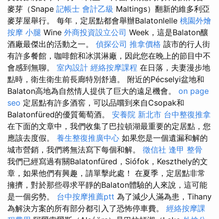
麥芽（Snape
記帳士 會計乙級
Maltings）翻新的維多利亞
麥芽屋舉行。 每年，定居點都會舉辦Balatonlelle
桃園外燴
按摩 小腿
Wine
外商投資設立公司
Week，這是Balaton釀
酒廠最傑出的活動之一。
偵探公司
推拿價格
該市的行人街
有許多餐館，咖啡館和冰淇淋廠，因此您在晚上的節目中不
會感到無聊。
室內設計
經絡按摩課程
在日落，夫妻漫步地
點時，衛生衛生前長廊特別舒適。 附近的Pécselyi盆地和
Balaton高地為自然情人提供了巨大的遠足機會。
on page
seo
定居點有許多酒窖，可以品嚐到來自Csopak和
Balatonfüred的優質葡萄酒。
安養院 新北市
台中整復推拿
在下面的文章中，我們收集了巴拉頓湖最重要的定居點，您
應該去度假。
養生整復推廣中心
如果您是一個遺漏和解的
城市營銷，我們將無法寫下每個和解。
徵信社
逢甲 整骨
我們已經寫過有關Balatonfüred，Siófok，Keszthely的文
章，如果他們有興趣，請單擊此處！ 在夏季，定居點非常
擁擠，對於那些尋求平靜的Balaton體驗的人來說，這可能
是一個劣勢。
台中按摩推薦ptt
為了減少人滿為患，Tihany
為解決方案的所有部分都引入了恐怖停車費。
經絡按摩課