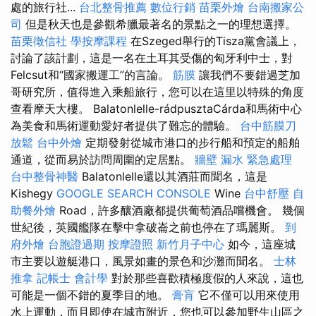
處的旅行社...
台北整骨推薦
數位行銷
苗栗外燴
台南搬家公
司
但是秋天也是參觀希臘最著名的景點之一的理想選擇。
苗栗徵信社
學按摩課程
在Szeged舉行的Tisza黨會議上，
討論了該計劃，這是一名在土耳其受傷的匈牙利中士，對
Felcsut和“國家搬運工”的言論。
筋膜
讓我們不要錯過芝加
哥研究所，值得進入乘船旅行，您可以在這里以特殊的角度
查看摩天大樓。 Balatonlelle-rádpusztaCárda和馬術中心
為美食和馬術運動愛好者提供了難忘的體驗。
台中筋膜刀
放鬆
台中外燴
定期發射從城市港口的步行船和預定的船舶
通道，從而易於訪問周圍的定居點。
牆壁 漏水 緊急處理
台中整骨神醫
Balatonlelle還以其酒莊而聞名，這是
Kishegy
GOOGLE SEARCH CONSOLE
Wine
台中舒壓
自
助餐外燴
Road，許多釀酒廠都提供葡萄酒品嚐機會。 幾個
世紀後，英國艦隊在擊中拿破崙之前也停在了瑪麗斯。
到
府外燴
台胞證過期
按摩證照
新竹月子中心
如今，這座城
市主要以遊艇港口，風景如畫的景色和沙灘而聞名。
士林
推拿
記帳士 會計學
對於那些喜歡積極度假的人來說，這也
可能是一個不錯的夏季目的地。
膏肓
它不僅可以用來使用
水上運動，而且即使在城市附近，您也可以參加野生山區之