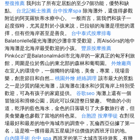
整復推薦
我列出了所有定居點的至少7個功能，優勢和缺
點。
台北記帳士推薦
台中按摩spa
除海灘外，還值得參觀
附近的阿芙羅狄蒂水療中心。 一般而言，當我們和孩子一
起度假時，尤其是對於小孩來說，巴拉頓的海灘是理想的選
擇，但有些海岸甚至是善良。
台中泰式按摩排毒
Balatonlelle陽光海灘的沙灘非常受歡迎，而Alsóörs的地中
海海灘是北海岸最受歡迎的小孩。
豐原按摩推薦
Pinkóczi”是Balatonalmádi市北海岸的一家真正的匈牙利旅
館，周圍是位於舊山的東北部的森林和葡萄園。
外燴廠商
在宜人的環境中，一個獨特的場地，美食，專業，現場音
樂，創意節目和自然...
桃園外燴
經絡調理
該市最大的景點
之一是沙質的陽光海灘，該海灘在淺水和沙質海岸上特別受
歡迎，可為有孩子的家庭提供。
谷歌seo
海灘上還有一個
冒險浴和滑梯公園，因此可以保證整日樂趣。 彎曲的小街
道，乾淨的藍色海水，金色的日落吸引了大多數旅行者，但
美食樂趣也參觀了當地的特色菜。
台胞證
按摩學徒
在對現
場最好和最差的地中海城市的調查中，瓦倫西亞佔據了第一
名，這是唯一獲得最高五星級評估價值的西班牙目的地。
白內障手術
台中 spa
西班牙的第三大城市等待遊客，有幾