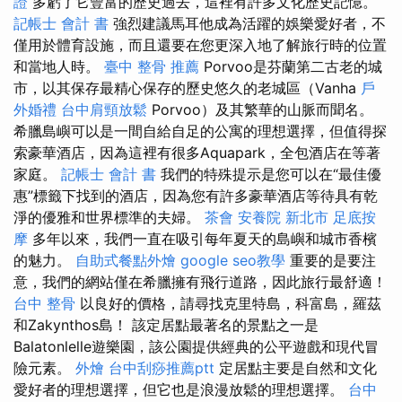
證
多虧了它豐富的歷史過去，這裡有許多文化歷史記憶。
記帳士 會計 書
強烈建議馬耳他成為活躍的娛樂愛好者，不
僅用於體育設施，而且還要在您更深入地了解旅行時的位置
和當地人時。
臺中 整骨 推薦
Porvoo是芬蘭第二古老的城
市，以其保存最精心保存的歷史悠久的老城區（Vanha
戶
外婚禮
台中肩頸放鬆
Porvoo）及其繁華的山脈而聞名。
希臘島嶼可以是一間自給自足的公寓的理想選擇，但值得探
索豪華酒店，因為這裡有很多Aquapark，全包酒店在等著
家庭。
記帳士 會計 書
我們的特殊提示是您可以在“最佳優
惠”標籤下找到的酒店，因為您有許多豪華酒店等待具有乾
淨的優雅和世界標準的夫婦。
茶會
安養院 新北市
足底按
摩
多年以來，我們一直在吸引每年夏天的島嶼和城市香檳
的魅力。
自助式餐點外燴
google seo教學
重要的是要注
意，我們的網站僅在希臘擁有飛行道路，因此旅行最舒適！
台中 整骨
以良好的價格，請尋找克里特島，科富島，羅茲
和Zakynthos島！ 該定居點最著名的景點之一是
Balatonlelle遊樂園，該公園提供經典的公平遊戲和現代冒
險元素。
外燴
台中刮痧推薦ptt
定居點主要是自然和文化
愛好者的理想選擇，但它也是浪漫放鬆的理想選擇。
台中