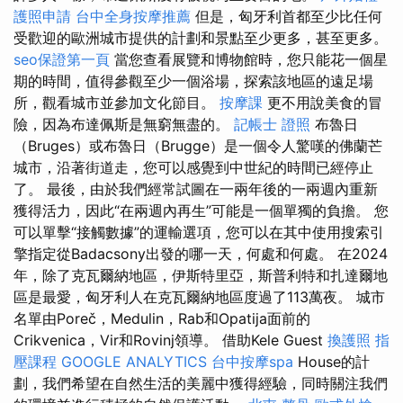
護照申請
台中全身按摩推薦
但是，匈牙利首都至少比任何
受歡迎的歐洲城市提供的計劃和景點至少更多，甚至更多。
seo保證第一頁
當您查看展覽和博物館時，您只能花一個星
期的時間，值得參觀至少一個浴場，探索該地區的遠足場
所，觀看城市並參加文化節目。
按摩課
更不用說美食的冒
險，因為布達佩斯是無窮無盡的。
記帳士 證照
布魯日
（Bruges）或布魯日（Brugge）是一個令人驚嘆的佛蘭芒
城市，沿著街道走，您可以感覺到中世紀的時間已經停止
了。 最後，由於我們經常試圖在一兩年後的一兩週內重新
獲得活力，因此“在兩週內再生”可能是一個單獨的負擔。 您
可以單擊“接觸數據”的運輸選項，您可以在其中使用搜索引
擎指定從Badacsony出發的哪一天，何處和何處。 在2024
年，除了克瓦爾納地區，伊斯特里亞，斯普利特和扎達爾地
區是最愛，匈牙利人在克瓦爾納地區度過了113萬夜。 城市
名單由Poreč，Medulin，Rab和Opatija面前的
Crikvenica，Vir和Rovinj領導。 借助Kele Guest
換護照
指
壓課程
GOOGLE ANALYTICS
台中按摩spa
House的計
劃，我們希望在自然生活的美麗中獲得經驗，同時關注我們