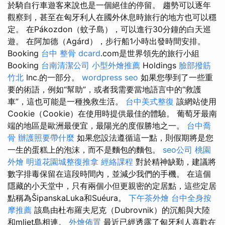
於騎自行車遊客來說也是一個絕佳的停留。 趨勢可以逐年
觀察到，甚至在匈牙利人在國外休息時旅行的地方也可以穩
定。 在Pákozdon（蚊子島），可以進行30分鐘的白天巡
遊。 在阿加德（Agárd），步行船1小時出發時間安排。
Booking
台中 整骨 dcard
.com是世界領先的旅行小組
Booking
台南清潔公司
小型外燴推薦
Holdings
臉部撥筋
竹北
Inc.的一部分。
wordpress seo
如果您學到了一些重
要的術語，例如“幫助”，或者我需要當地語言中的“救護
車”，這也可能是一種挽救生活。
台中美式整復
該網站使用
Cookie（Cookie）在使用時提供最佳的體驗。 葡萄牙最南
端的地區是歐洲最便宜，最陽光的度假勝地之一。
台中喬
骨
辦護照要帶什麼
如果您設法遵循這一點，則假期將是您
一生的蛋糕上的泡沫，而不是麵包的麵包。
seo公司
桃園
外燴
明道花園城整復推拿
經絡課程
對於精神缺勤，建議將
數字排毒保留在這段時間內，並減少我們的手機。 在這個
隱藏的小天堂中，只有兩個小但更親密的定居點，這些定居
點稱為ŠipanskaLuka和Suéura。
下午茶外燴
台中全身按
摩推薦
該島由杜布羅夫尼克（Dubrovnik）的沉船與大陸
和mljet島相連。
外燴佈置
最近已經透露了匈牙利人喜歡在