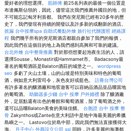
愛好者的理想選擇。
筋師傅
前25名列表的最後一個位置是
布達佩斯佔領的，因此，儘管這次我們推薦外國目的地，但
不可能忘記匈牙利首都。 我們在突尼斯已經有20多年的歷
史了，我們發現有持續的開發以及許多新的或翻新的酒店。
抓漏
台中按摩spa
自助式餐點外燴
旅行社代辦護照
經絡課
程
我們幾乎所有的突尼斯酒店都親自參加了我們的報價，
因此我們在這個目的地上為我們感到高興和可靠的建議。
台北外燴
台中整骨推薦
對於那些想要起泡夜生活的人，請
選擇Sousse，Monastir或Hammamet市。 Badacsony最
著名的葡萄酒區是Balaton酒莊的城堡之一。
wordpress
seo
多虧了火山土壤，山的山坡是特別美味和特色的葡萄
酒，例如意大利雷司令，灰色友好或藍色。
註冊台灣公司
有許多著名的釀酒廠和地窖遊客可以容納品酒品並品嚐當地
的葡萄酒。
助聽器多少錢
台中 按摩
戶外婚禮
除了釀酒廠
外，定居點還有出色的餐館和葡萄酒屋，除了葡萄酒之外，
還可以品嚐Balaton美食的美味佳餚。
台胞證
台中 按摩 整
骨
Zakynthos或Zante在意大利語中是地中海最美麗的希臘
島嶼之一。 Lastovo位於島中部，因此我們無法直接獲得大
海。
月子中心
外商設立公司
ssl
同時，許多美麗的海灘都