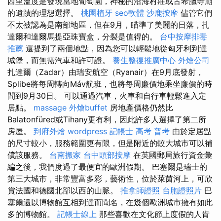
西里溫度是發現當地葡萄園，神秘的沿海村莊或古希臘寺廟
的遺蹟的理想選擇。
桃園植牙
seo軟體
沙鹿按摩
儘管它們
不太被認為是南部地區，但在9月，瞄準了美麗的日落，扎
達爾和達爾馬提亞珠寶盒，分裂是值得的。
台中按摩排毒
推薦
還提到了兩個地點，因為您可以輕鬆地從匈牙利到達
城堡，而無需汽車和許可證。
養生整復推廣中心
外燴公司
扎達爾（Zadar）由瑞安航空（Ryanair）在9月底發射，
Splibe將每周轉向Máv航班，也將每周廉價地乘坐廉價的時
間到9月30日。 可以通過汽車，火車和自行車輕鬆進入定
居點。
massage
外燴buffet
房地產價格仍然比
Balatonfüred或Tihany更有利，因此許多人選擇了第二所
房屋。
到府外燴
wordpress
記帳士 高考 普考
由於定居點
的尺寸較小，服務範圍更有限，但是附近的較大城市可以補
償該服務。
台南搬家
台中頭部按摩
在英國郵局旅行資金彙
編之後，我們度過了最便宜的歐洲假期。 巴塞爾是瑞士的
第三大城市，非常豐富多彩，藝術性，位於萊茵河上，可欣
賞法國和德國北部以西的山脈。
推拿師證照
台胞證照片
巴
塞爾還以博物館互相到達而聞名，在幾個歐洲城市擁有如此
多的博物館。
記帳士線上
那些喜歡在文化節上度假的人肯