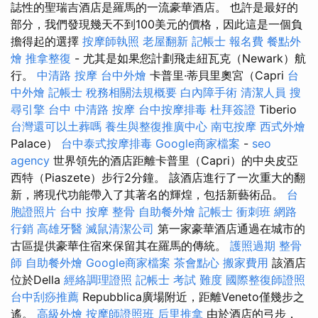
誌性的聖瑞吉酒店是羅馬的一流豪華酒店。 也許是最好的
部分，我們發現幾天不到100美元的價格，因此這是一個負
擔得起的選擇
按摩師執照
老屋翻新
記帳士 報名費
餐點外
燴
推拿整復
- 尤其是如果您計劃飛走紐瓦克（Newark）航
行。
中清路 按摩
台中外燴
卡普里·蒂貝里奧宮（Capri
台
中外燴
記帳士 稅務相關法規概要
白內障手術
清潔人員
搜
尋引擎
台中 中清路 按摩
台中按摩排毒
杜拜簽證
Tiberio
台灣還可以土葬嗎
養生與整復推廣中心
南屯按摩
西式外燴
Palace）
台中泰式按摩排毒
Google商家檔案
-
seo
agency
世界領先的酒店距離卡普里（Capri）的中央皮亞
西特（Piaszete）步行2分鐘。 該酒店進行了一次重大的翻
新，將現代功能帶入了其著名的輝煌，包括新藝術品。
台
胞證照片
台中 按摩 整骨
自助餐外燴
記帳士 衝刺班
網路
行銷
高雄牙醫
滅鼠清潔公司
第一家豪華酒店通過在城市的
古區提供豪華住宿來保留其在羅馬的傳統。
護照過期
整骨
師
自助餐外燴
Google商家檔案
茶會點心
搬家費用
該酒店
位於Della
經絡調理證照
記帳士 考試 難度
國際整復師證照
台中刮痧推薦
Repubblica廣場附近，距離Veneto僅幾步之
遙。
高級外燴
按摩師證照班
后里推拿
由於酒店的弓步，