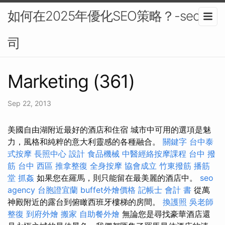
如何在2025年優化SEO策略？-seo公
司
Marketing (361)
Sep 22, 2013
美國自由湖附近最好的酒店和住宿 城市中可用的選項是魅
力，風格和純粹的意大利靈感的各種融合。
關鍵字
台中泰
式按摩
長照中心
設計
食品機械
中醫經絡按摩課程
台中 撥
筋
台中 西區 推拿整復
全身按摩
協會成立
竹東撥筋
播筋
堂
抓姦
如果您在羅馬，則只能留在最美麗的酒店中。
seo
agency
台胞證宜蘭
buffet外燴價格
記帳士 會計 書
從萬
神殿附近的露台到俯瞰西班牙樓梯的房間。
換護照
吳老師
整復
到府外燴
搬家
自助餐外燴
無論您是尋找豪華酒店還