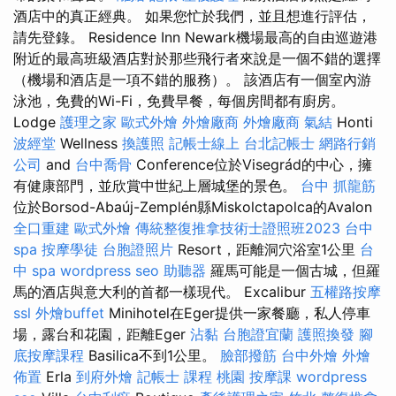
酒店中的真正經典。 如果您忙於我們，並且想進行評估，
請先登錄。 Residence Inn Newark機場最高的自由巡遊港
附近的最高班級酒店對於那些飛行者來說是一個不錯的選擇
（機場和酒店是一項不錯的服務）。 該酒店有一個室內游
泳池，免費的Wi-Fi，免費早餐，每個房間都有廚房。
Lodge
護理之家
歐式外燴
外燴廠商
外燴廠商
氣結
Honti
波經堂
Wellness
換護照
記帳士線上
台北記帳士
網路行銷
公司
and
台中喬骨
Conference位於Visegrád的中心，擁
有健康部門，並欣賞中世紀上層城堡的景色。
台中 抓龍筋
位於Borsod-Abaúj-Zemplén縣Miskolctapolca的Avalon
全口重建
歐式外燴
傳統整復推拿技術士證照班2023
台中
spa
按摩學徒
台胞證照片
Resort，距離洞穴浴室1公里
台
中 spa
wordpress seo
助聽器
羅馬可能是一個古城，但羅
馬的酒店與意大利的首都一樣現代。 Excalibur
五權路按摩
ssl
外燴buffet
Minihotel在Eger提供一家餐廳，私人停車
場，露台和花園，距離Eger
沾黏
台胞證宜蘭
護照換發
腳
底按摩課程
Basilica不到1公里。
臉部撥筋
台中外燴
外燴
佈置
Erla
到府外燴
記帳士 課程 桃園
按摩課
wordpress