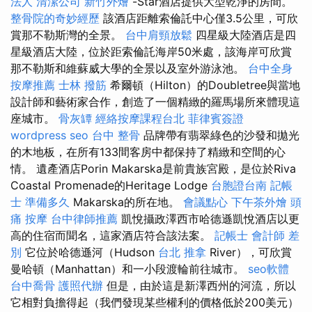
法人
清潔公司
新竹外燴
-Star酒店提供大型乾淨的房間。
整骨院的奇妙經歷
該酒店距離索倫託中心僅3.5公里，可欣
賞那不勒斯灣的全景。
台中肩頸放鬆
四星級大陸酒店是四
星級酒店大陸，位於距索倫託海岸50米處，該海岸可欣賞
那不勒斯和維蘇威大學的全景以及室外游泳池。
台中全身
按摩推薦
士林 撥筋
希爾頓（Hilton）的Doubletree與當地
設計師和藝術家合作，創造了一個精緻的羅馬場所來體現這
座城市。
骨灰罈
經絡按摩課程台北
菲律賓簽證
wordpress seo
台中 整骨
品牌帶有翡翠綠色的沙發和拋光
的木地板，在所有133間客房中都保持了精緻和空間的心
情。 遺產酒店Porin Makarska是前貴族宮殿，是位於Riva
Coastal Promenade的Heritage Lodge
台胞證台南
記帳
士 準備多久
Makarska的所在地。
會議點心
下午茶外燴
頭
痛 按摩
台中律師推薦
凱悅攝政澤西市哈德遜凱悅酒店以更
高的住宿而聞名，這家酒店符合該法案。
記帳士 會計師 差
別
它位於哈德遜河（Hudson
台北 推拿
River），可欣賞
曼哈頓（Manhattan）和一小段渡輪前往城市。
seo軟體
台中喬骨
護照代辦
但是，由於這是新澤西州的河流，所以
它相對負擔得起（我們發現某些權利的價格低於200美元）