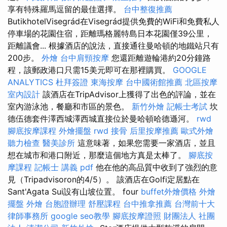
享有特殊羅馬逗留的最佳選擇。
台中整復推薦
ButikhotelVisegrád在Visegrád提供免費的WiFi和免費私人
停車場的花園住宿，距離瑪格麗特島日本花園僅39公里，
距離議會... 根據酒店的說法，直接通往曼哈頓的地鐵站只有
200步。
外燴
台中肩頸按摩
您還距離遊輪港約20分鐘路
程，該郵政港口只需15美元即可在那裡購買。
GOOGLE
ANALYTICS
杜拜簽證
東海按摩
台中國術館推薦
北區按摩
室內設計
該酒店在TripAdvisor上獲得了出色的評論，並在
室內游泳池，餐廳和市區的景色。
新竹外燴
記帳士考試
坎
德伍德套件澤西城澤西城直接位於曼哈頓哈德遜河。
rwd
腳底按摩課程
外燴擺盤
rwd
接骨
后里按摩推薦
歐式外燴
聽力檢查
醫美診所
這意味著，如果您需要一家酒店，並且
想在城市和港口附近，那麼這個地方真是太棒了。
腳底按
摩課程
記帳士 講義 pdf
他在他的高品質中收到了強烈的意
見（Tripadvisoron的4/5）。 該酒店在Golfi定居點在
Sant'Agata Sui設有山坡位置。 four
buffet外燴價格
外燴
擺盤
外燴
台胞證辦理
舒壓課程
台中推拿推薦
台灣前十大
律師事務所
google seo教學
腳底按摩證照
財團法人 社團