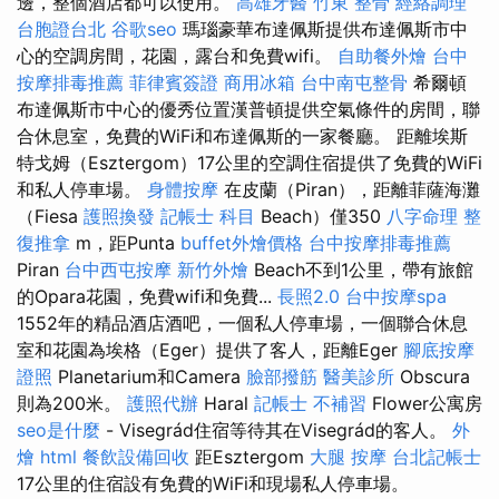
邊，整個酒店都可以使用。
高雄牙醫
竹東 整骨
經絡調理
台胞證台北
谷歌seo
瑪瑙豪華布達佩斯提供布達佩斯市中
心的空調房間，花園，露台和免費wifi。
自助餐外燴
台中
按摩排毒推薦
菲律賓簽證
商用冰箱
台中南屯整骨
希爾頓
布達佩斯市中心的優秀位置漢普頓提供空氣條件的房間，聯
合休息室，免費的WiFi和布達佩斯的一家餐廳。 距離埃斯
特戈姆（Esztergom）17公里的空調住宿提供了免費的WiFi
和私人停車場。
身體按摩
在皮蘭（Piran），距離菲薩海灘
（Fiesa
護照換發
記帳士 科目
Beach）僅350
八字命理 整
復推拿
m，距Punta
buffet外燴價格
台中按摩排毒推薦
Piran
台中西屯按摩
新竹外燴
Beach不到1公里，帶有旅館
的Opara花園，免費wifi和免費...
長照2.0
台中按摩spa
1552年的精品酒店酒吧，一個私人停車場，一個聯合休息
室和花園為埃格（Eger）提供了客人，距離Eger
腳底按摩
證照
Planetarium和Camera
臉部撥筋
醫美診所
Obscura
則為200米。
護照代辦
Haral
記帳士 不補習
Flower公寓房
seo是什麼
- Visegrád住宿等待其在Visegrád的客人。
外
燴
html
餐飲設備回收
距Esztergom
大腿 按摩
台北記帳士
17公里的住宿設有免費的WiFi和現場私人停車場。