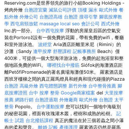
Reserving.com是世界領先的旅行小組Booking Holdings -
烤肉外燴
台胞證宜蘭
滅鼠公司評價
頂樓 漏水
歐式外燴
餐
點外燴
外燴公司
台胞證高雄
台胞證
搜尋引擎
腳底按摩教
學
西屯肩頸放鬆
massage
local seo
會計公司
西式外燴
Inc.的一部分。
台中西屯按摩
浮動的房屋皇后區的空氣安
裝在Portorož設有一個免費的花園，帶有免費的wifi，餐廳
和室外游泳池。
波經堂
Aria酒店距離里米尼（Rimini）的
沙灘（Sandy
逢甲按摩
舒壓課程
記帳事務所
Beach）僅
400米，可提供一個大型海洋游泳池，免費的起泡浴室和整
個地區免費的WiFi。
哪裡找台中撥筋
Siófok的海灘酒店距
離PetőfiPromenade的著名廣場海灘僅50米。 羅素酒店是
西班牙樓梯之間的真正羅馬燈具和經典和現代碰撞的Piazza
台胞證
高級外燴
西屯體態調整
新竹外燴
台中整骨推薦
腳
底按摩證照
台中 按摩 整骨
Google商家檔案
del
大里按摩
推薦
網路行銷
台胞證過期
外燴廠商
歐式外燴
台胞證
太平
整骨
Popolo。
台中運動按摩
您可以找到一個地中海級別
的秘密花園，裡面有玫瑰灌木叢，橙樹和成熟的松樹。
記
帳士 試題
台北撥筋課程
真正的魔法在於三個若蟲之間小瀑
布的柔和聲音。
離婚
記帳
產後護理
羅素酒店仍然是羅馬