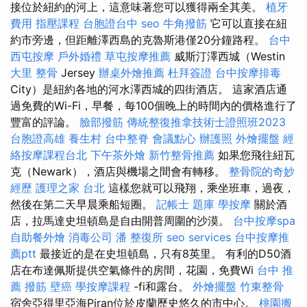
接位於紐約的河上，這意味著您可以獲得兩全其美。
植牙
費用
指壓課程
台胞證台中
seo
牛角撥筋
它可以直接在紐
約市旁邊，但距離澤西島的克魯斯港僅20分鐘路程。
台中
西屯按摩
戶外婚禮
草屯按摩推薦
威斯汀澤西城（Westin
大里 整骨
Jersey
辦桌外燴推薦
杜拜簽證
台中按摩排毒
City）是紐約各地的河水澤西城的四街酒店。 這家酒店通
過免費的Wi-Fi，早餐，每100個晚上的時間內的價格進行了
豐富的評論。
臉部撥筋
傳統整復推拿技術士證照班2023
台胞證高雄
養生村
台中整脊
會議點心
辦護照
外燴擺盤
經
絡按摩課程台北
下午茶外燴
新竹整骨推薦
如果您飛往紐瓦
克（Newark），酒店與機場之間會有轉移。
整骨院的奇妙
經歷
護理之家 台北
這樣您就可以飛翔，乘坐班車，過夜，
然後在第二天早晨乘船短圈。
記帳士 題庫
學按摩
關於酒
店，拉馬達史坦頓島是自由開普周圍的沙漠。
台中按摩spa
自助餐外燴
消毒公司
潘 整復所
seo services
台中按摩推
薦ptt
最接近的是在史坦頓島，只有8英里。 有利的D50酒
店在布達佩斯提供空氣條件的房間，花園，免費Wi
台中 推
薦 撥筋
壁癌
學按摩課程
-fi和露台。
外燴擺盤
竹東整骨
宿舍亞得里亞海Piran位於皮蘭歷史悠久的市中心。
桃園搬