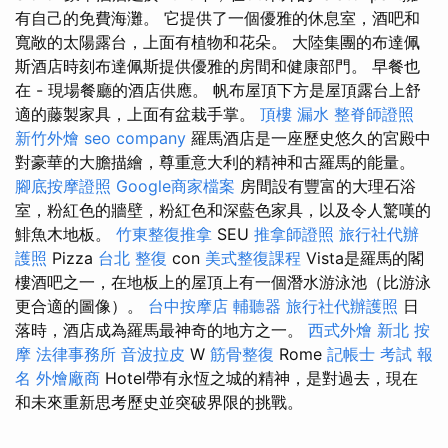
有自己的免費海灘。 它提供了一個優雅的休息室，酒吧和
寬敞的太陽露台，上面有植物和花朵。 大陸集團的布達佩
斯酒店時刻布達佩斯提供優雅的房間和健康部門。 早餐也
在 - 現場餐廳的酒店供應。 帆布屋頂下方是屋頂露台上舒
適的藤製家具，上面有盆栽手掌。
頂樓 漏水
整脊師證照
新竹外燴
seo company
羅馬酒店是一座歷史悠久的宮殿中
對豪華的大膽描繪，尊重意大利的精神和古羅馬的能量。
腳底按摩證照
Google商家檔案
房間設有豐富的大理石浴
室，粉紅色的牆壁，粉紅色和深藍色家具，以及令人驚嘆的
鯡魚木地板。
竹東整復推拿
SEU
推拿師證照
旅行社代辦
護照
Pizza
台北 整復
con
美式整復課程
Vista是羅馬的閣
樓酒吧之一，在地板上的屋頂上有一個潛水游泳池（比游泳
更合適的圖像）。
台中按摩店
輔聽器
旅行社代辦護照
日
落時，酒店成為羅馬最神奇的地方之一。
西式外燴
新北 按
摩
法律事務所
音波拉皮
W
筋骨整復
Rome
記帳士 考試 報
名
外燴廠商
Hotel帶有永恆之城的精神，是對過去，現在
和未來重新思考歷史並突破界限的挑戰。