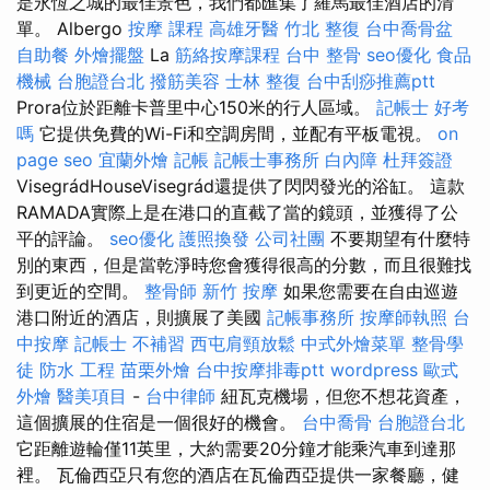
是永恆之城的最佳景色，我們都匯集了羅馬最佳酒店的清
單。 Albergo
按摩 課程
高雄牙醫
竹北 整復
台中喬骨盆
自助餐
外燴擺盤
La
筋絡按摩課程
台中 整骨
seo優化
食品
機械
台胞證台北
撥筋美容
士林 整復
台中刮痧推薦ptt
Prora位於距離卡普里中心150米的行人區域。
記帳士 好考
嗎
它提供免費的Wi-Fi和空調房間，並配有平板電視。
on
page seo
宜蘭外燴
記帳
記帳士事務所
白內障
杜拜簽證
VisegrádHouseVisegrád還提供了閃閃發光的浴缸。 這款
RAMADA實際上是在港口的直截了當的鏡頭，並獲得了公
平的評論。
seo優化
護照換發
公司社團
不要期望有什麼特
別的東西，但是當乾淨時您會獲得很高的分數，而且很難找
到更近的空間。
整骨師
新竹 按摩
如果您需要在自由巡遊
港口附近的酒店，則擴展了美國
記帳事務所
按摩師執照
台
中按摩
記帳士 不補習
西屯肩頸放鬆
中式外燴菜單
整骨學
徒
防水 工程
苗栗外燴
台中按摩排毒ptt
wordpress
歐式
外燴
醫美項目
-
台中律師
紐瓦克機場，但您不想花資產，
這個擴展的住宿是一個很好的機會。
台中喬骨
台胞證台北
它距離遊輪僅11英里，大約需要20分鐘才能乘汽車到達那
裡。 瓦倫西亞只有您的酒店在瓦倫西亞提供一家餐廳，健