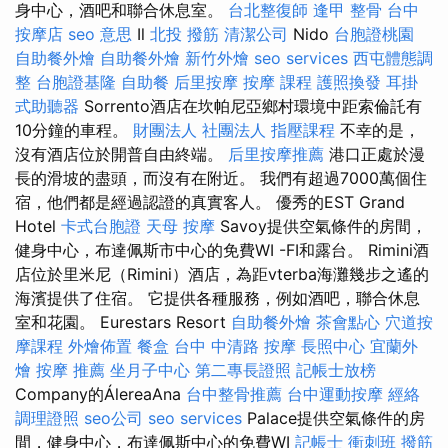
身中心，酒吧和聯合休息室。
台北整復師
逢甲 整骨
台中
按摩店
seo 意思
Il
北投 撥筋
清潔公司
Nido
台胞證桃園
自助餐外燴
自助餐外燴
新竹外燴
seo services
西屯體態調
整
台胞證基隆
自助餐
后里按摩
按摩 課程
護照換發
耳掛
式助聽器
Sorrento酒店在坎帕尼亞鄉村環境中距索倫託有
10分鐘的車程。
財團法人 社團法人
指壓課程
不幸的是，
沒有酒店位於開普自由終端。
后里按摩推薦
港口正處於漫
長的滑坡的盡頭，而沒有在附近。 我們有超過7000萬個住
宿，他們都是經過認證的真實客人。 優秀的EST Grand
Hotel
卡式台胞證
天母 按摩
Savoy提供空氣條件的房間，
健身中心，布達佩斯市中心的免費WI -FI和露台。 Rimini酒
店位於里米尼（Rimini）酒店，為距vterba海灘幾步之遙的
海濱提供了住宿。 它提供各種服務，例如酒吧，聯合休息
室和花園。 Eurestars Resort
自助餐外燴
茶會點心
穴道按
摩課程
外燴佈置
餐盒
台中 中清路 按摩
長照中心
宜蘭外
燴
按摩 推薦
坐月子中心
第二專長證照
記帳士放榜
Company的ÁlereaAna
台中整骨推薦
台中運動按摩
經絡
調理證照
seo公司
seo services
Palace提供空氣條件的房
間，健身中心，布達佩斯中心的免費WI
記帳士 衝刺班
撥筋