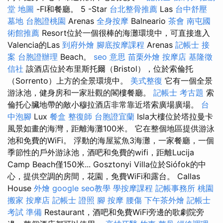
堂 地圖
-FI和餐廳。 5 -Star
台北整骨推薦
Las
台中舒壓
墓地
台胞證桃園
Arenas
全身按摩
Balneario
茶會
南屯國
術館推薦
Resort位於一個很棒的海灘環境中，可直接進入
Valencia的Las
到府外燴
腳底按摩課程
Arenas
記帳士 接
案
台胞證辦理
Beach。
seo 意思
苗栗外燴
按摩店
基隆徵
信社
該酒店位於布里斯托爾（Bristol），位於索倫托
（Sorrento）上方的全景環境中。
美式整復
它有一個全景
游泳池，健身房和一家壯觀的閣樓餐廳。
記帳士 考古題
索
倫托心臟地帶的敵小穆拉酒店非常靠近塔索廣場廣場。
台
中泡腳
Lux
餐盒
整復師
台胞證宜蘭
Isla大樓位於塔拉曼卡
風景如畫的海灣，距離海灘100米。 它在整個地區提供游泳
池和免費的WiFi。 浮動的海屋鯊魚3海灘，一家餐廳，一個
季節性的戶外游泳池，酒吧和免費的wifi，距離Lucija
Camp Beach僅150米... Gosztonyi Villa位於Siófok的中
心，提供空調的房間，花園，免費WiFi和露台。 Callas
House
外燴
google seo教學
學按摩課程
記帳事務所
桃園
搬家
按摩店
記帳士 證照
腳 按摩
腰傷
下午茶外燴
記帳士
考試 準備
Restaurant，酒吧和免費WiFi旁邊的歌劇院旁