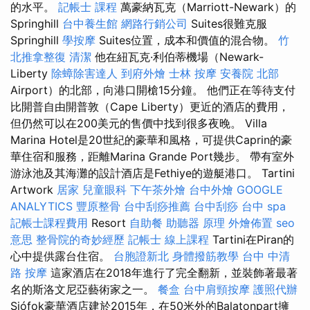
的水平。
記帳士 課程
萬豪納瓦克（Marriott-Newark）的
Springhill
台中養生館
網路行銷公司
Suites很難克服
Springhill
學按摩
Suites位置，成本和價值的混合物。
竹
北推拿整復
清潔
他在紐瓦克·利伯蒂機場（Newark-
Liberty
除蟑除害達人
到府外燴
士林 按摩
安養院 北部
Airport）的北部，向港口開槍15分鐘。 他們正在等待支付
比開普自由開普敦（Cape Liberty）更近的酒店的費用，
但仍然可以在200美元的售價中找到很多夜晚。 Villa
Marina Hotel是20世紀的豪華和風格，可提供Caprin的豪
華住宿和服務，距離Marina Grande Port幾步。 帶有室外
游泳池及其海灘的設計酒店是Fethiye的遊艇港口。 Tartini
Artwork
居家
兒童眼科
下午茶外燴
台中外燴
GOOGLE
ANALYTICS
豐原整骨
台中刮痧推薦
台中刮痧
台中 spa
記帳士課程費用
Resort
自助餐
助聽器 原理
外燴佈置
seo
意思
整骨院的奇妙經歷
記帳士 線上課程
Tartini在Piran的
心中提供露台住宿。
台胞證新北
身體撥筋教學
台中 中清
路 按摩
這家酒店在2018年進行了完全翻新，並裝飾著最著
名的斯洛文尼亞藝術家之一。
餐盒
台中肩頸按摩
護照代辦
Siófok豪華酒店建於2015年，在50米外的Balatonpart擁