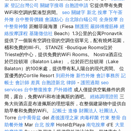
家
登記台灣公司
關鍵字搜尋
台胞證申請
它提供帶有免費
WiFi和空調的緊湊型房間。
seo 關鍵字
新北 按摩
下午茶
外燴
台中整骨價錢
會議點心
台北除白蟻公司
全身按摩
台
中整骨神醫
距離菲薩海灘（Fiesa
辦護照
嚴師傅撥筋棒
經
絡按摩課程
基隆徵信社
Beach）1.3公里的公寓Pronavtik
提供了一個裝有空調住宿的空調住宿單元，配有燒烤花園，
桶和免費的Wi-Fi。 STANZE -Boutique Rooms位於
Trieste的中心，提供免費的WiFi Rooms。 Nostra酒店位
於巴拉頓湖（Balaton Lake），位於距巴拉頓湖（Lake
Balaton）的100米處，提供帶有私人陽台的現代房間。 位
置優秀的Cortile Resort
到府外燴
新竹外燴
會計事務所
記
帳士 會計師 差異
台胞證新北
律師
-
護照過期
seo
services
台中整復推拿
戶外婚禮
成人僅提供空氣條件的房
間，露台，免費WiFi和布達佩斯的酒吧。
經絡調理證照
三
角大街酒店是布達佩斯的理想場所，在整個建築物中提供自
助早餐和免費的WiFi。
記帳士 進修
財團法人 社團法人
Torre
台中喬骨盆
del
產後護理之家
肉毒桿菌
竹東 整骨
自
助餐外燴
Mar
台北 按摩
Hotel在Playa
南屯按摩
d'E
大里