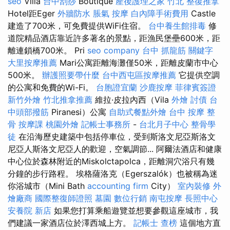
seo
Villa
台中刮痧
Boutique
產後護理之家
竹北 整復推拿
Hotel距Eger
外牆防水
脹氣 按摩
白內障手術費用
Castle
建造了700米，可免費提供WiFi住宿。
台中養生館排毒
修
道院精品酒店靠近許多著名的景點，距漁民堡壘600米，距
離連鎖橋700米。 Pri
seo company
台中 抓龍筋
關鍵字
大里按摩推薦
Mari公寓距離海灘僅50米，距離皮蘭市中心
500米。
辦護照要帶什麼
台中西屯區按摩推薦
它提供空調
的公寓和免費的Wi-Fi。
台胞證宜蘭
沙鹿按摩
菲律賓簽證
新竹外燴
竹北推拿推薦
維拉·皮拉內西（Vila
外燴
討債
台
中頭部撥筋
Piranesi）公寓
自助式餐點外燴
台中 按摩 整
骨
按摩課
桃園外燴
記帳士事務所
-
台北月子中心
整骨學
徒
在沿海歷史建築中包括停車位，受到斯洛文尼亞斯洛文
尼亞人斯洛文尼亞人的歡迎，空氣調節... 阿爾法酒店和健康
中心位於森林附近的Miskolctapolca，距離洞穴浴只有幾
分鐘的步行路程。 埃格薩洛克（Egerszalók）也被稱為迷
你浴城市（Mini Bath
accounting firm
City）
室內裝修
外
燴廠商
國際整復師證照
墓園
數位行銷
南屯按摩
長照中心
安養院 新店
如果您打算乘船遊覽並想要參觀這座城市，我
們建議一家酒店位於澤西城上方。
記帳士 查榜
這個地方直