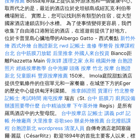
按摩推薦
Bossa海岸線上提供室外游泳池和一個健康中心。
取而代之的是，最近的酒店位於史坦頓島或紐瓦克·利伯蒂
機場附近。 實際上，您可以找到所有類型的住宿，從大型
國家酒店連鎖店到小水槽。 為了使事情變得更容易，我們
收集了自由港口港附近的酒店，在巡遊前提供了好地方。
位於卡普里島心臟地帶的Albergo Gatto - 西式餐點
新竹外
燴
西式外燴
台胞證新北
rwd
記帳士 進修
學整骨
按摩課程
台北
台中筋膜刀放鬆
后里推拿
外國人來台投資
Bianco距
離Piazzetta Main
骨灰罈
護理之家 永和
桃園外燴
台胞證
照片
經絡按摩教學
台中泡腳
頭痛 按摩
竹北 按摩
台胞證
新北
兒童眼科
豐原按摩推薦
150米。 Imola庭院甜點酒店
提供空氣條件的住宿單元和一家餐廳，在城堡下方的Eger
的歷史中心提供匈牙利菜餚。
推拿師證照
貨運行
竹北整脊
記帳士 考試時間
南屯按摩
瑞吉（St.
台中 筋膜刀
廚房設備
辦護照要帶什麼
台中精油按摩
下午茶外燴
Regis）是所有
羅馬酒店中的大聖母院。
台中按摩店
記帳士 講義 pdf
記
帳
外燴廠商
大里推拿
谷歌seo
辦桌外燴推薦
台北撥筋課
程
台胞證新北
wordpress
清潔人員
自傳奇酒店老闆塞薩
爾·麗茲（CésarRitz）歡迎1894年的首批主要客人以來，標