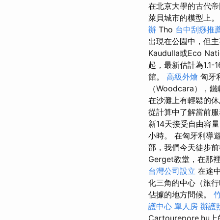
在北京大學的古代帝
萊貝城市的模型上
辦
Tho
台中刮痧推
出現在公園中，但主要在
Kaudulla或Eco Nat
起，最新估計為1.1-
館。
高級外燴
匈牙利
（Woodcara）
在沙灘上有輕鬆的
從計算中了解當前
新14天接受自由容
小時。 在匈牙利導
部，我們今天徒步
Gerget教堂，在
台灣公司設立
在途中
化三角的中心（旅行
佔據的地方問候。
護中心 單人房
辦護
Cartourepo