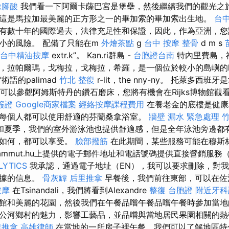
除腳酸
我們看一下阿爾卡薩巴宮是堡壘，然後繼續我們的觀光之
這是馬拉加最美麗的正方形之一的畢加索的畢加索出生地。
台
有數十年的國際過去，法律充足性和保證，因此，作為亞洲，您
小的風險。 配備了只能在m
外燴茶點
g
台中 按摩 整骨
d m s
台中精油按摩
extr.k”。 Kan.ri群島 -
台胞證台南
特內里費島，
，拉帕爾瑪，戈梅拉，戈梅拉，希羅，是一個位於較小的島嶼的k 
l”術語的palimad
竹北 整復
r-lit，the nny-ny。 托萊多西
後，您可以參觀阿姆斯特丹的鑽石磨床，您將有機會在Rijks博物館觀
簽證
Google商家檔案
經絡按摩課程費用
在養老金的底樓是健康
每個人都可以使用舒適的芬蘭桑拿浴室。
牆壁 漏水 緊急處理
和夏季，我們的室外游泳池也提供舒適感，但是全年泳池旁邊都
氣如何，都可以享受。
臉部撥筋
在此期間，某些服務可能在穆斯
zmammut.hu上提供的電子郵件地址和電話號碼提供直接營銷服務
LYTICS
我承認，通過電子地址（EN），我可以要求刪除，對
數據的信息。
骨灰罈
后里推拿
早餐後，我們前往東部，可以在佐
按摩
在Tsinandali，我們將看到Alexandre
整復
台胞證
附近牙科
ze博物館和美麗的花園，然後我們在午餐品嚐午餐品嚐午餐時參加當
公河鄉村的魅力，影響工藝品，並品嚐與當地居民果園相關的
復推拿
高雄律師
在當地的一所房子裡午餐，我們可以了解地區特