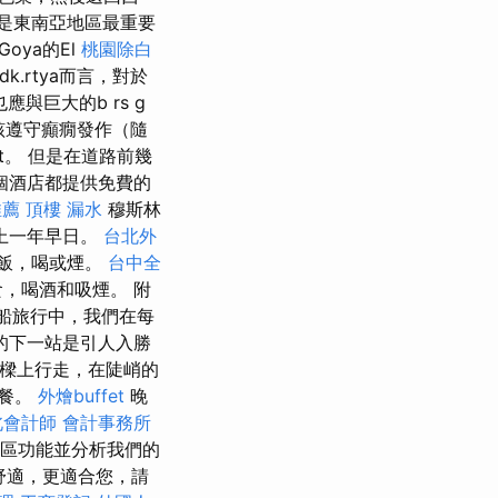
是東南亞地區最重要
oya的El
桃園除白
dk.rtya而言，對於
也應與巨大的b rs g
該遵守癲癇發作（隨
et。 但是在道路前幾
個酒店都提供免費的
推薦
頂樓 漏水
穆斯林
上一年早日。
台北外
飯，喝或煙。
台中全
，喝酒和吸煙。 附
乘船旅行中，我們在每
的下一站是引人入勝
橋樑上行走，在陡峭的
晚餐。
外燴buffet
晚
北會計師
會計事務所
社區功能並分析我們的
hu更舒適，更適合您，請