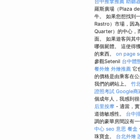
台中推拿推薦
助聽器
羅斯廣場（Plaza de 
牛。 如果您想找到一
Rastro）市場，因
Quarter）的中心
面。 如果遊客與其中一
哪個屍體。 這使得獲
的東西。
on page s
參觀Setenil
台中體
餐外燴
外燴推薦
它
的價格是由乘客在
我們的網站上。
竹
證照考試
Google
個成年人，我感到很
后里按摩
- 適當，
道德敏感性。
台中
調的豪華房間設有一
中心
seo 意思
餐盒
珠寶盒。
台北外燴