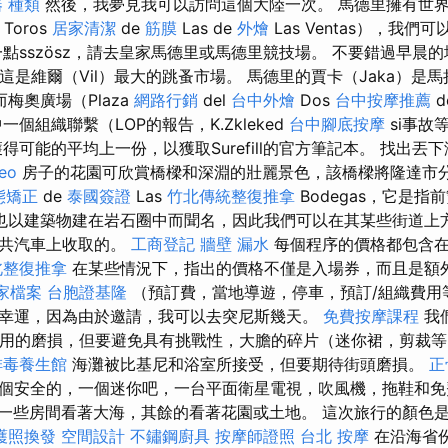
 種類
然後，我夢見我可以訪問這個大陸一次。 馬德里擁有世
Toros
居家清潔
de
筋膜
Las de
外燴
Las Ventas），我
點sszösz，請去皇家馬德里或馬德里競技場。 不要錯過早晨的埃
為這是維爾（Vil）最大的跳蚤市場。 馬德里的賈卡（Jaka）是馬拉
，而梅奧廣場（Plaza
網路行銷
del
台中外燴
Dos
台中按摩推薦
d
個組織聯繫（LOP的報告，K.Zkleked
台中腳底按摩
si事故等
得可能的平均上一份，以獲取Surefill的官方筆記本。 找出丟
eo
房子的花園可欣賞橋樑和深淵的壯麗景色，該橋樑將隆達市
態矯正
de
泰國簽證
Las
竹北傳統整復推拿
Bodegas，它是
也以建築物建在岩石圈中而聞名，因此我們可以在其某些街道上方
公共汽車上收取的。
工商登記
牆壁 漏水
每個程序的價格都包含在
北整復推拿
在某些情況下，指出的價格不僅是入場券，而且是額
商家檔案
台胞證基隆
（預訂費，當地導遊，停車，預訂/組織費用
幸運，因為由於邀請，我可以去突尼斯幾天。
免費按摩課程
我
實用的磨損，但要避免具有挑戰性，大膽的碎片（迷你裙，剪裁
排毒養生館
海灘被比基尼和浴室所接受，但要期待街頭磨損。
正
個安全的，一個迷你吧，一台平面衛星電視，吹風機，拖鞋和
一些房間看著大海，其餘的看著花園或土地。 這次旅行的顏色是Tr
護照換發
空間設計
不鏽鋼廚具
按摩師證照
台北 按摩
在沿海省