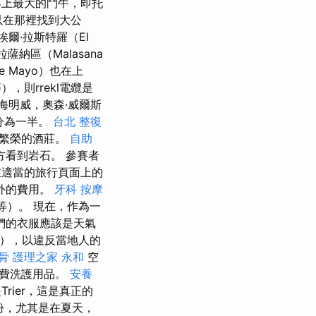
界上最大的鬥牛，即托
們可以在那裡找到大公
爾·拉斯特羅（El
薩納區（Malasana
e Mayo）也在上
），則rrekl電纜是
下海明威，奧森·威爾斯
分為一半。
台北 整復
指前繁榮的酒莊。
自助
看到岩石。 參賽者
適當的旅行頁面上的
外的費用。
牙科
按摩
等）。 現在，作為一
們的衣服應該是天氣
等），以違反當地人的
骨
護理之家 永和
空
免費洗護用品。
安養
ier，這是真正的
份，尤其是在夏天，