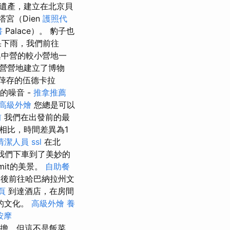
遺產，建立在北京貝
宮（Dien
護照代
書
Palace）。 豹子也
如果下雨，我們前往
中營的較小營地一
中營營地建立了博物
倖存的伍德卡拉
的噪音 -
推拿推薦
高級外燴
您總是可以
前
我們在出發前的最
相比，時間差異為1
清潔人員
ssl
在北
鎮，我們下車到了美妙的
mit的美景。
自助餐
然後前往哈巴納拉州文
頁
到達酒店，在房間
的文化。
高級外燴
養
按摩
地承擔，但這不是飯菜。