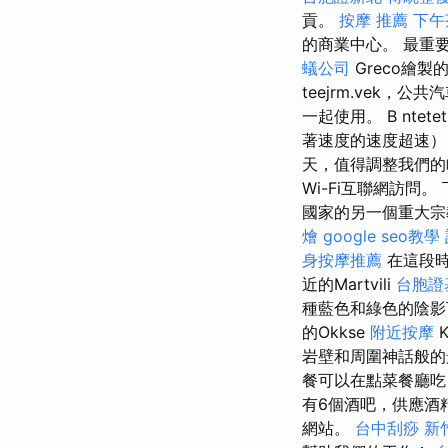
貢。
按摩 推薦
下午
的商業中心。 最重要的``
蟻公司
Greco繪製的
teejrm.vek，公
一起使用。 B ntete
著速度的速度超速）
天，值得調整我們的
Wi-Fi互聯網訪問
國家的另一個重大宗
燴
google seo教學
身按摩推薦
在這段時
近的Martvili
台胞證
種藍色和綠色的陰影
的Okkse
附近按摩
岩壁和周圍神話般
餐可以在點菜餐廳吃
有6個酒吧，供應酒
網站。
台中刮痧
新