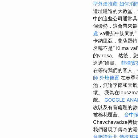
型外燴推薦
如何消
遺址建造的大教堂，
中的這些公司通常具
個優勢，這會帶來最
處
va番茄中訪問的“
卡納里亞，蘭薩羅特
名稱不是“ Kl.ma va
的v.rosa。 然
巡邏”繪畫。
菲律賓
在等待我們的客人，
師
外燴佈置
在春季
池，無論季節和天
壞。 我為在Ibus
獻。
GOOGLE ANA
改以及有關處理的
被棉花覆蓋。
台中
Chavchavad
我們發現了傳奇的湄
台胞證新北
傳統整