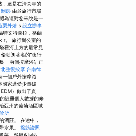
旅，這是在清真寺的
中刮痧
由於旅行市場
認為這對您來說是一
苗栗外燴
s
設立辦事
福特文特圖拉，格蘭
r。 旅行辦公室的
班牙是塔霍河上方的最常見
看倫勃朗著名的“夜行
島，兩個按摩浴缸正
竹北整復按摩
台南律
有一個戶外按摩浴
林國家遭受少量破
（EDM）做出了貢
我的註冊個人數據的修
治亞州的葡萄酒區域
診所
地的酒莊。 在途中，
熱帶水果。
撥筋證照
色菜，然後返回西