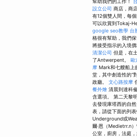
幫助我們的工作！
設立公司
商店，商店
有12個雙人間，每
可以欣賞到Tokaj-
google seo教學
台
格很有幫助，我們
將接受指示的入境
清潔公司
但是，在土
了Antwerpent。
歐
摩
Mark和七艘船上
堂，其中創造性的“
政廳。
文心路按摩
餐外燴
清晨到達科倫
含選項。 第二天黎
去發現庫塔西的自然
表，請從下面的列表中選
Underground或
爾·恩（Medietrr
公室，廚房，法庭，