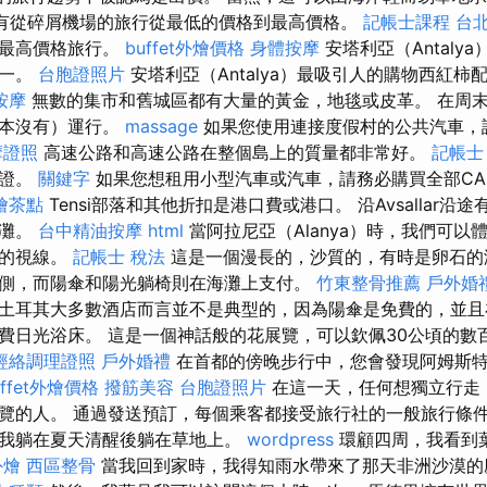
有從碎屑機場的旅行從最低的價格到最高價格。
記帳士課程 台
到最高價格旅行。
buffet外燴價格
身體按摩
安塔利亞（Antaly
之一。
台胞證照片
安塔利亞（Antalya）最吸引人的購物西紅柿
按摩
無數的集市和舊城區都有大量的黃金，地毯或皮革。 在周
根本沒有）運行。
massage
如果您使用連接度假村的公共汽車，
摩證照
高速公路和高速公路在整個島上的質量都非常好。
記帳士
可證。
關鍵字
如果您想租用小型汽車或汽車，請務必購買全部CA
燴茶點
Tensi部落和其他折扣是港口費或港口。 沿Avsallar
沙灘。
台中精油按摩
html
當阿拉尼亞（Alanya）時，我們可以
灘的視線。
記帳士 稅法
這是一個漫長的，沙質的，有時是卵石的
側，而陽傘和陽光躺椅則在海灘上支付。
竹東整骨推薦
戶外婚
土耳其大多數酒店而言並不是典型的，因為陽傘是免費的，並且
費日光浴床。 這是一個神話般的花展覽，可以欽佩30公頃的數
經絡調理證照
戶外婚禮
在首都的傍晚步行中，您會發現阿姆斯
uffet外燴價格
撥筋美容
台胞證照片
在這一天，任何想獨立行走
覽的人。 通過發送預訂，每個乘客都接受旅行社的一般旅行條
我躺在夏天清醒後躺在草地上。
wordpress
環顧四周，我看到
外燴
西區整骨
當我回到家時，我得知雨水帶來了那天非洲沙漠