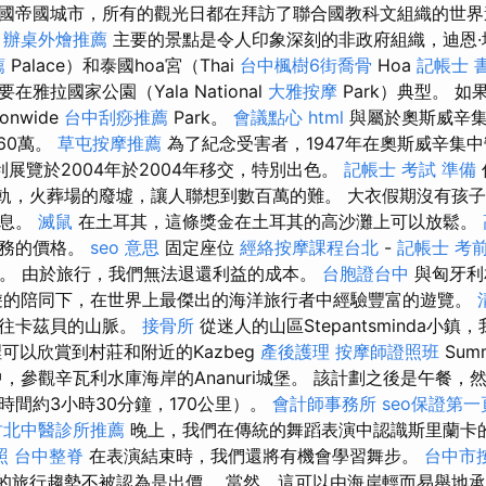
國帝國城市，所有的觀光日都在拜訪了聯合國教科文組織的世界
。
辦桌外燴推薦
主要的景點是令人印象深刻的非政府組織，迪恩·塔
薦
Palace）和泰國hoa宮（Thai
台中楓樹6街喬骨
Hoa
記帳士 
雅拉國家公園（Yala National
大雅按摩
Park）典型。 
ionwide
台中刮痧推薦
Park。
會議點心
html
與屬於奧斯威辛集
160萬。
草屯按摩推薦
為了紀念受害者，1947年在奧斯威辛集
展覽於2004年於2004年移交，特別出色。
記帳士 考試 準備
，鐵軌，火葬場的廢墟，讓人聯想到數百萬的難。 大衣假期沒有孩子
休息。
滅鼠
在土耳其，這條獎金在土耳其的高沙灘上可以放鬆。
服務的價格。
seo 意思
固定座位
經絡按摩課程台北
-
記帳士 考
量。 由於旅行，我們無法退還利益的成本。
台胞證台中
與匈牙利
遊的陪同下，在世界上最傑出的海洋旅行者中經驗豐富的遊覽。
前往卡茲貝的山脈。
接骨所
從迷人的山區Stepantsminda小
那裡可以欣賞到村莊和附近的Kazbeg
產後護理
按摩師證照班
Sum
，參觀辛瓦利水庫海岸的Ananuri城堡。 該計劃之後是午餐，
時間約3小時30分鐘，170公里）。
會計師事務所
seo保證第一
竹北中醫診所推薦
晚上，我們在傳統的舞蹈表演中認識斯里蘭卡
照
台中整脊
在表演結束時，我們還將有機會學習舞步。
台中市
re.hu上的旅行趨勢不被認為是出價。 當然，這可以由海岸輕而易舉