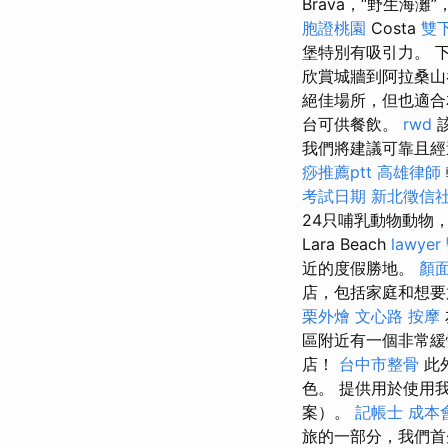
Brava，“野生
胞證桃園
Costa
雙
堡特別有吸引力。 下
欣賞城牆到阿拉桑
絕佳場所，但也適
台可供餐飲。
rwd
該
我們將建議可靠且經
痧推薦ptt
高雄律師
考試日期
新北徵信
24只哺乳動物動物
Lara Beach
lawyer
近的度假勝地。
顏
店，包括家庭和想要
栗外燴
文心路 按摩
區附近有一個非常
店！
台中市整骨
此外
色。 提供用於使用我
案）。
記帳士 成本
旅的一部分，我們首先