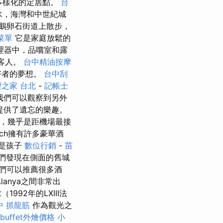
和多樣化的定居點。
台
水，海灣和中世紀城
的鵝卵石街道上散步，
菜單
它是家庭放鬆的
處理器中，品嚐室和露
的客人。
台中精油按摩
好者的夢想。
台中刮
之家 台北
-
記帳士
我們可以觀察到另外
提供了遺忘的樂趣。
公里，幾乎是距機場最接
ach擁有許多豪華酒
別是孩子
數位行銷
-
苗
們發現在側面的舊城
們可以推薦很多酒
anya之間非常出
92年的LXIII法
中 抓龍筋
作為觀光之
buffet外燴價格
小