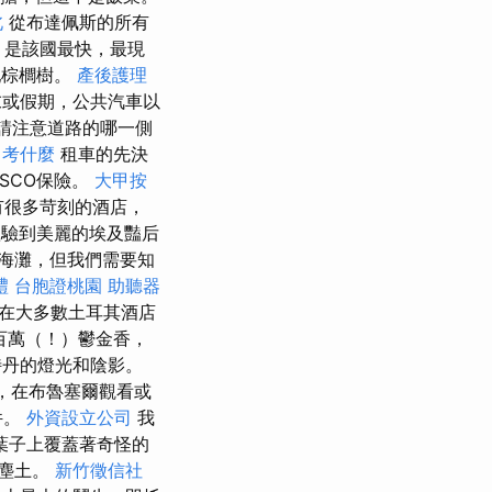
北
從布達佩斯的所有
a）是該國最快，最現
配棕櫚樹。
產後護理
末或假期，公共汽車以
請注意道路的哪一側
 考什麼
租車的先決
SCO保險。
大甲按
沿途有很多苛刻的酒店，
體驗到美麗的埃及豔后
海灘，但我們需要知
禮
台胞證桃園
助聽器
在大多數土耳其酒店
百萬（！）鬱金香，
特丹的燈光和陰影。
，在布魯塞爾觀看或
件。
外資設立公司
我
葉子上覆蓋著奇怪的
的塵土。
新竹徵信社