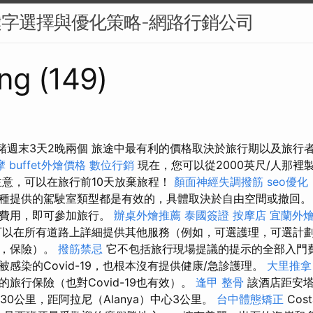
鍵字選擇與優化策略-網路行銷公司
ng (149)
gyalja豬週末3天2晚兩個 旅途中最有利的價格取決於旅行期以及旅
摩
buffet外燴價格
數位行銷
現在，您可以從2000英尺/人那裡
意，可以在旅行前10天放棄旅程！
顏面神經失調撥筋
seo優化
種提供的駕駛室類型都是有效的，具體取決於自由空間或撤回。
要費用，即可參加旅行。
辦桌外燴推薦
泰國簽證
按摩店
宜蘭外
以在所有道路上詳細提供其他服務（例如，可選護理，可選計
者，保險）。
撥筋禁忌
它不包括旅行現場提議的提示的全部入門費
感染的Covid-19，也根本沒有提供健康/急診護理。
大里推拿
旅行保險（也對Covid-19也有效）。
逢甲 整骨
該酒店距安塔利
t）130公里，距阿拉尼（Alanya）中心3公里。
台中體態矯正
Cos