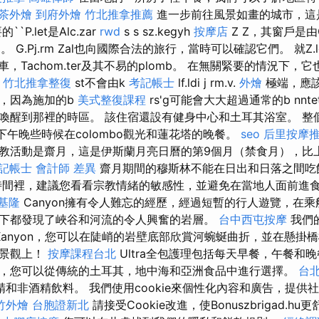
茶外燴
到府外燴
竹北推拿推薦
進一步前往風景如畫的城市，這
P.let是Alc.zar
rwd
s s sz.kegyh
按摩店
Z Z，其窗戶是由G
。 G.Pj.rm Zal也向國際合法的旅行，當時可以確認它們。 就Z.l
共汽車，Tachom.ter及其不易的plomb。 在無關緊要的情況下，它
t
竹北推拿整復
st不會由k
考記帳士
lf.ldi j rm.v.
外燴
極端，應
，因為施加的b
美式整復課程
rs'g可能會大大超過通常的b nnt
喚醒到那裡的時區。 該住宿還設有健身中心和土耳其浴室。 整
。 下午晚些時候在colombo觀光和蓮花塔的晚餐。
seo
后里按摩
教活動是齋月，這是伊斯蘭月亮日曆的第9個月（禁食月），比
記帳士 會計師 差異
齋月期間的穆斯林不能在日出和日落之間吃
間裡，建議您看看宗教情緒的敏感性，並避免在當地人面前進食
基隆
Canyon擁有令人難忘的經歷，經過短暫的行人遊覽，在
下都發現了峽谷和河流的令人興奮的岩層。
台中西屯按摩
我們
Kanyon，您可以在陡峭的岩壁底部欣賞河蜿蜒曲折，並在懸掛
的景觀上！
按摩課程台北
Ultra全包護理包括每天早餐，午餐和
，您可以從傳統的土耳其，地中海和亞洲食品中進行選擇。
台
精和非酒精飲料。 我們使用cookie來個性化內容和廣告，提供
竹外燴
台胞證新北
請接受Cookie改進，使Bonuszbrigad.