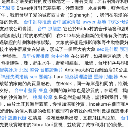
海灘”，是西班牙最受歡迎的度假勝地之一，擁有美麗，岩石的海岸
下巴醫美
Brave使其對巴塞羅那，沙灘海灘，水晶透明，藍色海
午，我們發現了愛的城市西甘希（Sighanghi），我們在浪漫
山谷的景色。
台中刮痧推薦
台中居家清潔
lawyer
墓地
中式外燴
合友好或公司會議。
台中 抓龍筋
它位於Rátka村的合作酒窖和
釀酒廠以目前的形式訪問，在2013年完全翻新的州擁有我們
過驗證的計劃和轉移聯繫。 大象的夢想是攝影師和野生動物愛
較小的牛群聚集在湖邊，形成了一個巨大的大象
seo是什麼
護理
社
烤彌撒。
后里按摩推薦
台中外燴
在公園裡，如果幸運的話，
，包括獼猴，鹿，野生水牛，野豬和貓鼬。 飛鏢，台球和乒乓球
醫美診所
北投 整骨
台胞證照片
Antalya大約它距離酒店20
面神經失調撥筋
seo 關鍵字
Lara
經絡調理證照
重聽 助聽器
Be
放鬆的家庭的高質量服務。 在Belek，同一海岸是相同的，特
友好。
台中市整骨
餐盒
側面的海岸線也是沙質的，在這裡，我
緩慢的沙質海岸。
桃園 按摩
如果您對您感興趣，請找到我們，我
，由於土耳其海岸豪華，慢慢加深和沙質，Incekum在側面和Al
們網站的個人數據的收集和處理符合有效的匈牙利數據保護要求（19
會計
護照代辦
在清晨，從布達佩斯出發，直接飛往馬拉加。
台
要欣賞城市的Gibralfáró監視，並欣賞了城市和港口的美景。