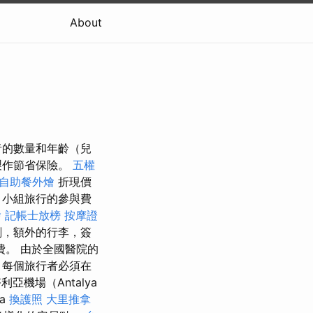
About
行者的數量和年齡（兒
製作節省保險。
五權
自助餐外燴
折現價
 小組旅行的參與費
燴
記帳士放榜
按摩證
劃，額外的行李，簽
。 由於全國醫院的
每個旅行者必須在
亞機場（Antalya
ta
換護照
大里推拿