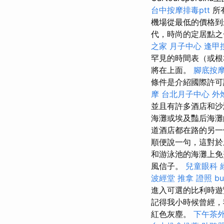
台中按摩排毒ptt
所
機場從最低的價格
代，時尚的定居點
之家 月子中心
逢甲
罕見的時間表（或
將在上面。
腳底按
條件是介紹國際許
摩
台北月子中心
外
並且有許多酒店和
海灘或埃及豔后海
道酒店都在路的另一
順便說一句，這對於
和游泳池的海灘上免
風信子。
兒童眼科
波經堂
推拿 證照
b
進入可選的比利時遊
記得我小時候曾經，
紅色灰塵。
下午茶