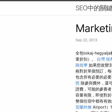
SEO中的關
Marketi
Sep 22, 2013
全包tokaj-he
童折扣）。
台灣 按
路按摩
如果您改變主
格對於單個預訂，每
包含所有必要的必
照
除參與費外，還可
證費，可能的參賽
容量有限，即使對於被
整個住宿中都有有效的
宜蘭外燴
Airpor