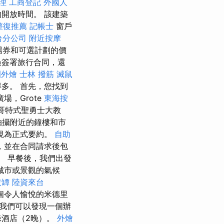
理
工商登記
外國人
開放時間。 該建築
整復推薦
記帳士
窗戶
台分公司
附近按摩
場券和可選計劃的價
簽署旅行合同，還
園外燴
士林 撥筋
滅鼠
多。 首先，您找到
廣場，Grote
東海按
哥特式聖勇士大教
拍攝附近的鐘樓和市
視為正式要約。
自助
，並在合同請求後包
。 早餐後，我們出發
城市或景觀的氣候
灰罈
陸資來台
是一個令人愉悅的米德里
。 我們可以發現一個辦
錄酒店（2晚）。
外燴