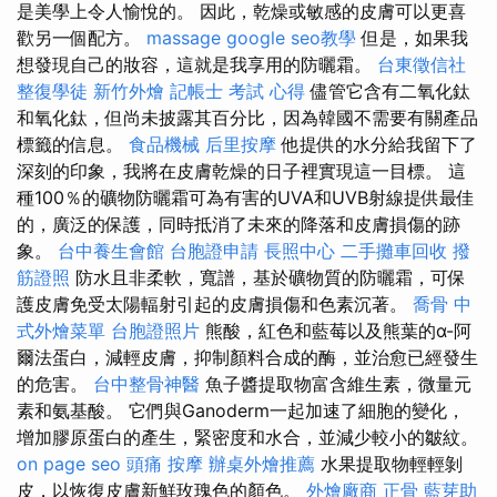
是美學上令人愉悅的。 因此，乾燥或敏感的皮膚可以更喜
歡另一個配方。
massage
google seo教學
但是，如果我
想發現自己的妝容，這就是我享用的防曬霜。
台東徵信社
整復學徒
新竹外燴
記帳士 考試 心得
儘管它含有二氧化鈦
和氧化鈦，但尚未披露其百分比，因為韓國不需要有關產品
標籤的信息。
食品機械
后里按摩
他提供的水分給我留下了
深刻的印象，我將在皮膚乾燥的日子裡實現這一目標。 這
種100％的礦物防曬霜可為有害的UVA和UVB射線提供最佳
的，廣泛的保護，同時抵消了未來的降落和皮膚損傷的跡
象。
台中養生會館
台胞證申請
長照中心
二手攤車回收
撥
筋證照
防水且非柔軟，寬譜，基於礦物質的防曬霜，可保
護皮膚免受太陽輻射引起的皮膚損傷和色素沉著。
喬骨
中
式外燴菜單
台胞證照片
熊酸，紅色和藍莓以及熊葉的α-阿
爾法蛋白，減輕皮膚，抑制顏料合成的酶，並治愈已經發生
的危害。
台中整骨神醫
魚子醬提取物富含維生素，微量元
素和氨基酸。 它們與Ganoderm一起加速了細胞的變化，
增加膠原蛋白的產生，緊密度和水合，並減少較小的皺紋。
on page seo
頭痛 按摩
辦桌外燴推薦
水果提取物輕輕剝
皮，以恢復皮膚新鮮玫瑰色的顏色。
外燴廠商
正骨
藍芽助