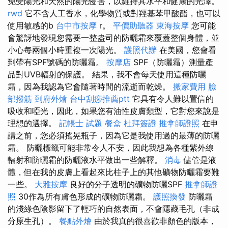
免受陽光和天然的陽光侵害，以維持其水平和健康的光澤。
rwd
它不含人工香水，化學物質或對羥基苯甲酸酯，也可以
使用敏感的b
台中市按摩
r。
平價助聽器
東海按摩
您可能
會驚訝地發現您需要一整盎司的防曬霜來覆蓋整個身體，並
小心每兩個小時重複一次陽光。
護照代辦
在美國，您會看
到帶有SPF號碼的防曬霜。
按摩店
SPF（防曬霜）測量產
品對UVB輻射的保護。 結果，我不會每天使用這種防曬
霜，因為我認為它會隨著時間的流逝而乾燥。
搬家費用
臉
部撥筋
到府外燴
台中刮痧推薦ptt
它具有令人難以置信的
吸收和啞光，因此，如果您有油性皮膚類型，它對您來說是
理想的選擇。
記帳士 試題
餐盒
杜拜簽證
推拿師證照
在申
請之前，您必須搖晃瓶子，因為它是我使用過的最薄的防曬
霜。 防曬標籤可能非常令人不安，因此我想為各種紫外線
輻射和防曬霜的防曬液水平做出一些解釋。
消毒
儘管是液
體，但在我的皮膚上看起來比柱子上的其他礦物防曬霜要難
一些。
大雅按摩
良好的分子透明的礦物防曬SPF
推拿師證
照
30作為所有膚色形成的礦物防曬霜。
護照換發
防曬霜
的淺綠色陰影留下了輕巧的自然表面，不會隱藏毛孔（非成
分原生孔）。
餐點外燴
由於我真的很喜歡非顏色的版本，