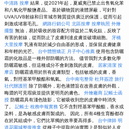
中清路 按摩
結果，從2021年起，夏威夷已禁止出售氧化苯
和八氧化甲酸鹽產品。 基於礦物質的液體屏蔽，可針對
UVA/UVB射線和日常城市雜質提供廣泛的保護，從而引起
刺激或堵塞毛孔。
網路行銷公司
北區按摩
按摩執照
外燴
擺盤
無油，易於吸收的妝容配方得益於二氧化鈦，反映了
有害的射線，從而防止了皮膚到達皮膚並破壞細胞。
牙橋
大里按摩
乳液有助於減少自由基的形成，並保留皮膚健康
和年輕的光芒。
台中體態矯正
月子中心推薦
使用包含防曬
霜的化妝品是一種外部防曬的方法。 儘管我對大多數化學
防曬霜敏感，但這種成分不會刺激我的皮膚。
居家清潔
按
摩店
防曬霜適用於所有皮膚類型，包括敏感的皮膚，香
氣，對羥基苯甲酸酯和氧氣。
台中南屯整骨
杜拜簽證
旅行
社代辦護照
除了防曬外，彩色液體旨在改善皮膚的外觀，
晦澀的可見瑕疵並提供更明亮的膚色。
外燴廠商
記帳士函
授
防曬霜具有淺色陰影，它被吸收到您的皮膚中時消失
了。
記帳士 稅務申報實務
它不含對羥基苯甲酸酯，香水或
染料，是為敏感皮膚而製成的。 因此，所有4種生育酚都存
在於其組成中，它們比單獨的效率要高得多。
台中律師
明
道花園城整復推拿
從種子中提取的油實際上是類似於人皮