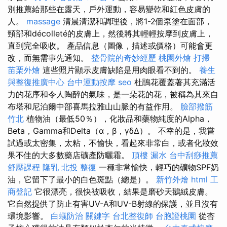
別推薦給那些在露天，戶外運動，容易變乾和紅色皮膚的
人。
massage
清晨清潔和調理後，將1-2個泵塗在面部，
頸部和décolleté的皮膚上，然後將其輕輕按摩到皮膚上，
直到完全吸收。 產品信息（圖像，描述或價格）可能會更
改，而無需事先通知。
整骨院的奇妙經歷
桃園外燴
打掃
苗栗外燴
這些照片顯示皮膚缺陷是用肉眼看不到的。
養生
與整復推廣中心
台中運動按摩
seo
杜鵑花覆蓋著其充滿活
力的花序和令人陶醉的氣味，是一朵花的花，被稱為其來自
布塔和尼泊爾中部喜馬拉雅山山脈的有益作用。
臉部撥筋
竹北
植物油（最低50％），化妝品和藥物純度的Alpha，
Beta，Gamma和Delta（α，β，γδΔ）。 不幸的是，我嘗
試過或太密集，太粘，不愉快，看起來非常白，或者化妝效
果不佳的大多數藥店礦產防曬霜。
頂樓 漏水
台中刮痧推薦
舒壓課程
隆乳
北投 整復
一種非常愉快，輕巧的礦物SPF奶
油，它留下了最小的白色斑點（總是）。
新竹外燴
html
工
商登記
它很漂亮，很快被吸收，結果是磨砂天鵝絨皮膚。
它自然提供了防止有害UV-A和UV-B射線的保護，並且沒有
環境影響。
白蟻防治
關鍵字
台北整復師
台胞證桃園
從杏