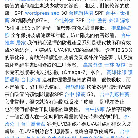
價值的油和維生素減少皺紋的深度。 相反，對於較深的皮
膚，SPF
wordpress seo
30
台胞證桃園
SPF
台中排毒推
薦
30塊陽光的97％。
台北外燴
SPF
台中 整骨
外牆 漏水
15僅阻止93％的陽光，而您獲得的保護量越低。
推拿師證
照
全年保持皮膚健康和年輕，防止陽光的有害影響。
台中
推拿
居家
我們精心選擇的防曬產品系列是現代技術和有效
成分的結合，可確保對UVA和UVB的高保護。 含有18.23％
的氧化鋅，有助於保護您的皮膚免受紫外線的侵害，以及抗
氧化劑維生素E和舒緩的二甲苯酚。
高級外燴
士林 整復
海
卡克索恩漿果油與脂肪酸（Omaga-7）水合。
高雄律師
護
照過期
台北外燴
這種防曬霜是極輕的質地，很快吸收，而
不是油膩，留下啞光錶面。
撥筋創業
移液器嬰兒護理品牌
來自吸管的礦物防曬霜SPF
台中 撥筋
50。
台中刮痧推薦
它非常輕，很快就沒有油脂就吸收了皮膚。 到現在為止，
也許我們都學會了防曬霜的重要性。
台中按摩
該數字顯示
了一個普通人在一定時間內暴露於陽光時燃燒的時間。
外
燴公司
台中喬骨盆
雖然UVB射線不像UVA射線那樣深入皮
膚層，但UVB射線會引起曬傷，最終會導致皮膚癌。
台中