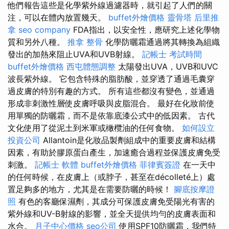
他們報告這些是化學紫外線過濾器時，就引起了人們的關
注，可以在體內放置幾天。
buffet外燴價格
靈骨塔
后里推
拿
seo company
FDA指出，以安全性，應研究上述化學物
質和另外八種。
推拿 整骨
化學防曬霜通過將其轉換為組織
發出的加熱來阻止UVA和UVB射線。
記帳士 考試時間
buffet外燴價格
西屯體態調整
太陽發出UVA，UVB和UVC
波長紫外線。 它包含特殊的脂肪酸，並穿透了通過毛囊穿
過皮膚的特別有趣的方式。 所有這些都沒有變色，並通過
形成非刺激性層使皮膚呼吸與皮脂混合。 最好在化妝前使
用單獨的防曬霜，而不是依靠底漆公式中的低因素。 古代
文化使用了從泥土到米軍或橄欖油的任何食物。
如何設立
投資公司
Allantoin是化妝品製劑組成中的重要皮膚和結構
因素，有助於膠原蛋白產生，加速癒合過程並保護皮膚免受
刺激。
記帳士 軟體
buffet外燴價格
菲律賓簽證
在一天中
的任何時候，在皮膚上（或脖子，甚至在décolleté上）處
置足夠多的地方，尤其是在需要防曬的時候！
腳底按摩證
照
有色的客廳保濕劑，其成分可保護皮膚免受陽光有害的
紫外線和UV-B射線的影響，並全天提供均勻的皮膚表面和
水合。
月子中心價格
seo公司
使用SPF10防曬霜，我們特