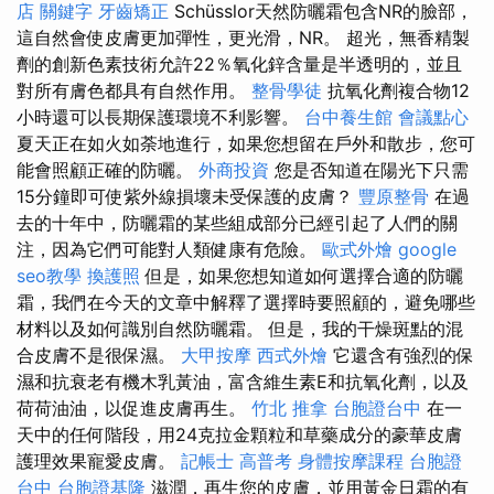
店
關鍵字
牙齒矯正
Schüsslor天然防曬霜包含NR的臉部，
這自然會使皮膚更加彈性，更光滑，NR。 超光，無香精製
劑的創新色素技術允許22％氧化鋅含量是半透明的，並且
對所有膚色都具有自然作用。
整骨學徒
抗氧化劑複合物12
小時還可以長期保護環境不利影響。
台中養生館
會議點心
夏天正在如火如荼地進行，如果您想留在戶外和散步，您可
能會照顧正確的防曬。
外商投資
您是否知道在陽光下只需
15分鐘即可使紫外線損壞未受保護的皮膚？
豐原整骨
在過
去的十年中，防曬霜的某些組成部分已經引起了人們的關
注，因為它們可能對人類健康有危險。
歐式外燴
google
seo教學
換護照
但是，如果您想知道如何選擇合適的防曬
霜，我們在今天的文章中解釋了選擇時要照顧的，避免哪些
材料以及如何識別自然防曬霜。 但是，我的干燥斑點的混
合皮膚不是很保濕。
大甲按摩
西式外燴
它還含有強烈的保
濕和抗衰老有機木乳黃油，富含維生素E和抗氧化劑，以及
荷荷油油，以促進皮膚再生。
竹北 推拿
台胞證台中
在一
天中的任何階段，用24克拉金顆粒和草藥成分的豪華皮膚
護理效果寵愛皮膚。
記帳士 高普考
身體按摩課程
台胞證
台中
台胞證基隆
滋潤，再生您的皮膚，並用黃金日霜的有