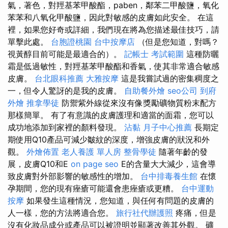
氣，著色，對羥基苯甲酸酯，paben，鄰苯二甲酸鹽，氧化
苯苯和八氧化甲酸鹽，因此對敏感的皮膚如此安全。 在這
裡，如果您好奇或詳細，我們現在將為您描述最佳技巧，請
單擊此處。
台胞證桃園
台中按摩店
（但是您知道，對嗎？
視黃醇目前可能是最適合的）。
記帳士 考試範圍
這種防曬
霜是低過敏性，對羥基苯甲酸酯和香氣，使其非常適合敏感
皮膚。
台北眼科推薦
大雅按摩
這是我嘗試過的密集稠度之
一，但令人驚訝的是我的皮膚。
自助餐外燴
seo公司
到府
外燴
推拿學徒
防禦紫外線從來沒有像獎勵礦物質粉末配方
那樣簡單。 有了有意識的皮膚護理和適當的面霜，您可以
成功地添加到家裡的顏料發現。
沾黏
月子中心推薦
長期定
期使用Q10產品可減少皺紋的深度，增強皮膚的狀況和外
觀。
外燴佈置
老人養護 單人房
整骨學徒
隨著年齡的發
展，皮膚Q10和E
on page seo
E的含量大大減少，這會導
致皮膚對外部影響的敏感性的增加。
台中排毒養生館
在懷
孕期間，您的現有痤瘡可能還會患痤瘡或更糟。
台中運動
按摩
如果發生這種情況，您知道，與任何有問題的皮膚的
人一樣，您的方法將適合您。
旅行社代辦護照
疼痛，但是
沒有化妝品成分或產品可以被證明並顯著改善其外觀。 礦