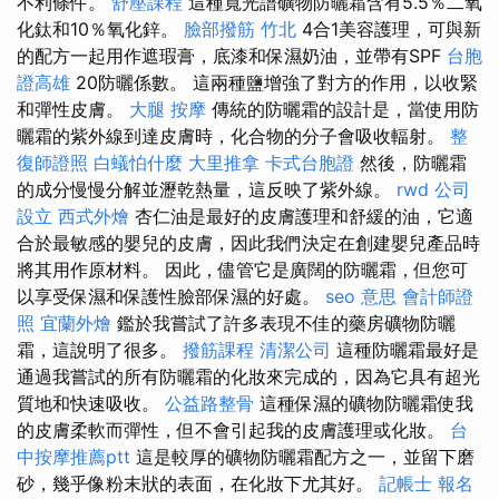
不利條件。
舒壓課程
這種寬光譜礦物防曬霜含有5.5％二氧
化鈦和10％氧化鋅。
臉部撥筋 竹北
4合1美容護理，可與新
的配方一起用作遮瑕膏，底漆和保濕奶油，並帶有SPF
台胞
證高雄
20防曬係數。 這兩種鹽增強了對方的作用，以收緊
和彈性皮膚。
大腿 按摩
傳統的防曬霜的設計是，當使用防
曬霜的紫外線到達皮膚時，化合物的分子會吸收輻射。
整
復師證照
白蟻怕什麼
大里推拿
卡式台胞證
然後，防曬霜
的成分慢慢分解並瀝乾熱量，這反映了紫外線。
rwd
公司
設立
西式外燴
杏仁油是最好的皮膚護理和舒緩的油，它適
合於最敏感的嬰兒的皮膚，因此我們決定在創建嬰兒產品時
將其用作原材料。 因此，儘管它是廣闊的防曬霜，但您可
以享受保濕和保護性臉部保濕的好處。
seo 意思
會計師證
照
宜蘭外燴
鑑於我嘗試了許多表現不佳的藥房礦物防曬
霜，這說明了很多。
撥筋課程
清潔公司
這種防曬霜最好是
通過我嘗試的所有防曬霜的化妝來完成的，因為它具有超光
質地和快速吸收。
公益路整骨
這種保濕的礦物防曬霜使我
的皮膚柔軟而彈性，但不會引起我的皮膚護理或化妝。
台
中按摩推薦ptt
這是較厚的礦物防曬霜配方之一，並留下磨
砂，幾乎像粉末狀的表面，在化妝下尤其好。
記帳士 報名