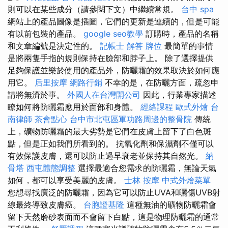
則可以在某些成分（請參閱下文）中繼續常規。
台中 spa
網站上的產品圖像是插圖，它們的更新是連續的，但是可能
有以前包裝的產品。
google seo教學
訂購時，產品的名稱
和文章編號是決定性的。
記帳士 解答
牌位
最簡單的事情
是將兩隻手指的規則保持在臉部和脖子上。 除了選擇提供
足夠保護並樂於使用的產品外，防曬霜的效果取決於如何應
用它。
后里按摩
網路行銷
不幸的是，在防曬方面，疏忽申
請將無濟於事。
外國人在台灣開公司
因此，行業專家描述
瞭如何將防曬霜應用於面部和身體。
經絡課程
歐式外燴
台
南律師
茶會點心
台中市北屯區軍功路周邊的整骨院
傳統
上，礦物防曬霜的最大劣勢是它們在皮膚上留下了白色斑
點，但是正如我們所看到的。 抗氧化劑和保濕劑不僅可以
有效保護皮膚，還可以防止過早衰老並保持其自然光。
納
骨塔
西屯體態調整
選擇最適合您需求的防曬霜，無論天氣
如何，都可以享受美麗的皮膚。
士林 按摩
中式外燴菜單
您想尋找廣泛的防曬霜，因為它可以防止UVA和曬傷UVB射
線最終導致皮膚癌。
台胞證基隆
這種無油的礦物防曬霜會
留下天然磨砂表面而不會留下白點，這是物理防曬霜的通常