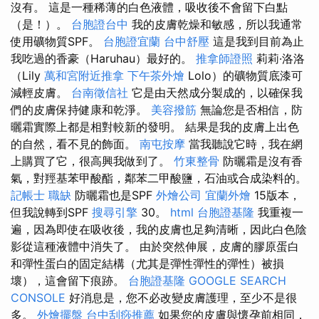
沒有。 這是一種稀薄的白色液體，吸收後不會留下白點
（是！）。
台胞證台中
我的皮膚乾燥和敏感，所以我通常
使用礦物質SPF。
台胞證宜蘭
台中舒壓
這是我到目前為止
我吃過的香豪（Haruhau）最好的。
推拿師證照
莉莉·洛洛
（Lily
萬和宮附近推拿
下午茶外燴
Lolo）的礦物質底漆可
減輕皮膚。
台南徵信社
它是由天然成分製成的，以確保我
們的皮膚保持健康和乾淨。
美容撥筋
無論您是否相信，防
曬霜實際上都是相對較新的發明。 結果是我的皮膚上出色
的自然，看不見的飾面。
南屯按摩
當我聽說它時，我在網
上購買了它，很高興我做到了。
竹東整骨
防曬霜是沒有香
氣，對羥基苯甲酸酯，鄰苯二甲酸鹽，石油或合成染料的。
記帳士 職缺
防曬霜也是SPF
外燴公司
宜蘭外燴
15版本，
但我說轉到SPF
搜尋引擎
30。
html
台胞證基隆
我重複一
遍，因為即使在吸收後，我的皮膚也足夠清晰，因此白色陰
影從這種液體中消失了。 由於突然伸展，皮膚的膠原蛋白
和彈性蛋白的固定結構（尤其是彈性彈性的彈性）被損
壞），這會留下痕跡。
台胞證基隆
GOOGLE SEARCH
CONSOLE
好消息是，您不必改變皮膚護理，至少不是很
多。
外燴擺盤
台中刮痧推薦
如果您的皮膚與懷孕前相同，