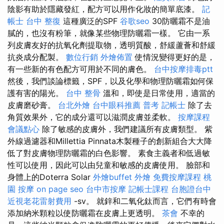
陰影有助於隱藏發紅，配方可以用作化妝的簡單底漆。
記
帳士
台中 整復
這種廣泛的SPF
谷歌seo
30防曬霜不是油
膩的，也沒有粉筆，就像某些物理防曬霜一樣。 它由一系
列皮膚友好的抗氧化劑提取物，透明質酸，舒緩蘆薈和舒緩
抗炎成分配製。
數位行銷
外燴佈置
使情況變得更好的是，
有一些新的有色配方可用於不同的膚色。
台中按摩排毒ptt
然後，我們談論標籤，SPF，以及化學和物理防曬霜如何保
護有害的陽光。
台中 整骨
溫和，即使是日常使用，適當的
皮膚磨砂膏。
台北外燴
台中眼科推薦
普考 記帳士
除了去
角質效果外，它的成分還可以滋潤皮膚並柔軟。
按摩課程
會議點心
除了敏感的皮膚外，我們建議所有皮膚類型。 紫
外線過濾器和Millettia Pinnata木製種子的創新組合大大降
低了對皮膚物理防曬霜的白色影響。 素食主義者和低過敏
性可以使用，因此可以由兒童和敏感的皮膚使用。 臉部和
身體上的Doterra Solar
外燴buffet
外燴
免費按摩課程
桃
園 按摩
on page seo
台中市按摩
記帳士課程
台胞證台中
近視老花雷射費用
-sv。 就鋅和二氧化鈦而言，它們有時會
添加納米顆粒以使防曬霜在皮膚上更透明。
茶會
不幸的