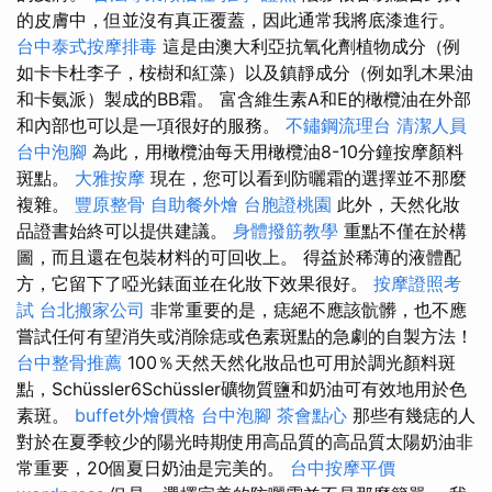
的皮膚中，但並沒有真正覆蓋，因此通常我將底漆進行。
台中泰式按摩排毒
這是由澳大利亞抗氧化劑植物成分（例
如卡卡杜李子，桉樹和紅藻）以及鎮靜成分（例如乳木果油
和卡氨派）製成的BB霜。 富含維生素A和E的橄欖油在外部
和內部也可以是一項很好的服務。
不鏽鋼流理台
清潔人員
台中泡腳
為此，用橄欖油每天用橄欖油8-10分鐘按摩顏料
斑點。
大雅按摩
現在，您可以看到防曬霜的選擇並不那麼
複雜。
豐原整骨
自助餐外燴
台胞證桃園
此外，天然化妝
品證書始終可以提供建議。
身體撥筋教學
重點不僅在於構
圖，而且還在包裝材料的可回收上。 得益於稀薄的液體配
方，它留下了啞光錶面並在化妝下效果很好。
按摩證照考
試
台北搬家公司
非常重要的是，痣絕不應該骯髒，也不應
嘗試任何有望消失或消除痣或色素斑點的急劇的自製方法！
台中整骨推薦
100％天然天然化妝品也可用於調光顏料斑
點，Schüssler6Schüssler礦物質鹽和奶油可有效地用於色
素斑。
buffet外燴價格
台中泡腳
茶會點心
那些有幾痣的人
對於在夏季較少的陽光時期使用高品質的高品質太陽奶油非
常重要，20個夏日奶油是完美的。
台中按摩平價