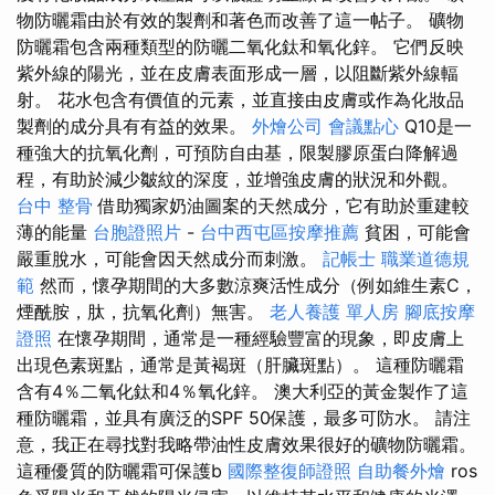
物防曬霜由於有效的製劑和著色而改善了這一帖子。 礦物
防曬霜包含兩種類型的防曬二氧化鈦和氧化鋅。 它們反映
紫外線的陽光，並在皮膚表面形成一層，以阻斷紫外線輻
射。 花水包含有價值的元素，並直接由皮膚或作為化妝品
製劑的成分具有有益的效果。
外燴公司
會議點心
Q10是一
種強大的抗氧化劑，可預防自由基，限製膠原蛋白降解過
程，有助於減少皺紋的深度，並增強皮膚的狀況和外觀。
台中 整骨
借助獨家奶油圖案的天然成分，它有助於重建較
薄的能量
台胞證照片
-
台中西屯區按摩推薦
貧困，可能會
嚴重脫水，可能會因天然成分而刺激。
記帳士 職業道德規
範
然而，懷孕期間的大多數涼爽活性成分（例如維生素C，
煙酰胺，肽，抗氧化劑）無害。
老人養護 單人房
腳底按摩
證照
在懷孕期間，通常是一種經驗豐富的現象，即皮膚上
出現色素斑點，通常是黃褐斑（肝臟斑點）。 這種防曬霜
含有4％二氧化鈦和4％氧化鋅。 澳大利亞的黃金製作了這
種防曬霜，並具有廣泛的SPF 50保護，最多可防水。 請注
意，我正在尋找對我略帶油性皮膚效果很好的礦物防曬霜。
這種優質的防曬霜可保護b
國際整復師證照
自助餐外燴
ros