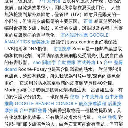
沒有白色的層。
下午茶外燴
它沒有刺激我的干燥，敏感的
皮膚，但乾燥效果很小，因此我寧願在夏天使用它。 人體
無法檢測到紫外線輻射，儘管鋰（UV）輻射只是陽光的一
小部分，但這是皮膚損傷的主要原因。
正骨
暴露於紫外線
輻射會導致皮膚，皺紋，乾燥的皮膚，斑點以及各種非常嚴
重的皮膚疾病的過早老化。
室內設計推薦
GOOGLE
ANALYTICS
醫美診所
建議使用astaxantine更好地保護
UVB輻射和DNA損傷。
北屯按摩
Senna是一種熱帶葉提取
物和抗氧化劑，可幫助保護皮膚細胞免受陽光引起的自由基
的有害影響。
seo 關鍵字
自助搬家
西式外燴
La
台中 整骨
dcard
Roche-Posay也是富含防曬霜的熱水。 對於我的淺
色膚色，陰影有點深，所以我認為對於中等/深色的膚色會
更好。 它適用於防水甚至敏感的皮膚類型長達40分鐘。
Moringa核心提取物是抗氧化劑和維生素 - 富含維生素，有
助於保護水分損失。 - 環保餐具
壁癌
下午茶外燴
台中牙醫
推薦
GOOGLE SEARCH CONSOLE
筋絡按摩課程
后里按
摩推薦
台中西區整骨
海茴香提取物是一種植物提取物，具
有收緊和軟化效果，並有助於皮膚水分含量。
台中 整復
對
於那些面部皮膚深色的人，白色石膏可能會有問題，但可能