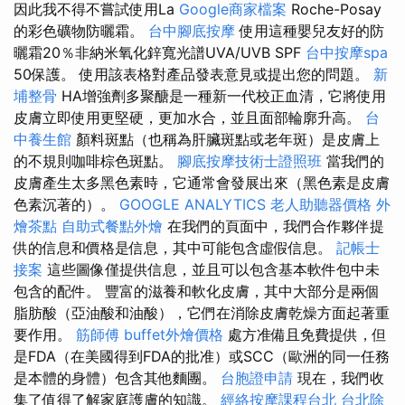
因此我不得不嘗試使用La
Google商家檔案
Roche-Posay
的彩色礦物防曬霜。
台中腳底按摩
使用這種嬰兒友好的防
曬霜20％非納米氧化鋅寬光譜UVA/UVB SPF
台中按摩spa
50保護。 使用該表格對產品發表意見或提出您的問題。
新
埔整骨
HA增強劑多聚醣是一種新一代校正血清，它將使用
皮膚立即使用更堅硬，更加水合，並且面部輪廓升高。
台
中養生館
顏料斑點（也稱為肝臟斑點或老年斑）是皮膚上
的不規則咖啡棕色斑點。
腳底按摩技術士證照班
當我們的
皮膚產生太多黑色素時，它通常會發展出來（黑色素是皮膚
色素沉著的）。
GOOGLE ANALYTICS
老人助聽器價格
外
燴茶點
自助式餐點外燴
在我們的頁面中，我們合作夥伴提
供的信息和價格是信息，其中可能包含虛假信息。
記帳士
接案
這些圖像僅提供信息，並且可以包含基本軟件包中未
包含的配件。 豐富的滋養和軟化皮膚，其中大部分是兩個
脂肪酸（亞油酸和油酸），它們在消除皮膚乾燥方面起著重
要作用。
筋師傅
buffet外燴價格
處方准備且免費提供，但
是FDA（在美國得到FDA的批准）或SCC（歐洲的同一任務
是本體的身體）包含其他麵團。
台胞證申請
現在，我們收
集了值得了解家庭護膚的知識。
經絡按摩課程台北
台北除