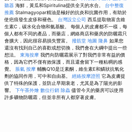
聽器
海鮮，黃瓜和Spiritulina提供全天的水合。
台中整復
推薦
Stalmagyopar精油是極好的抗炎和抗菌作用，有助於
使疤痕發生皮疹和褪色。
台灣設立公司
西瓜提取物富含維
生素C，碳水化合物和氨基酸。 每個人的皮膚都不一樣，每
個人都有不同的產品，而藥店，網絡商店和藥房的防曬霜只
會擴大，因此很容易損失豐富。
撥筋堂 地圖
隆鼻
如果您
還沒有找到自己的喜歡或想切換，我們會在大綱中提出一些
想法。
東海按摩
我們向防曬霜展示了對我們非常有益的價
格，因為它們不僅有效保護，而且還會留下一種粘稠的感
覺。
脹氣 按摩
輔酶Q10是泛素酮，維生素E和鱗狀抗氧化
劑的協同作用，可中和自由基。
經絡按摩證照
它為皮膚提
供了特殊的保護，並防止早期衰老，尤其是為了陽光的影
響。
下午茶外燴
數位行銷
除蟲
儘管今天的藥房可以使用
許多礦物防曬霜，但並非所有人都穿著皮膚。