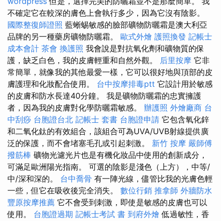
wordpress
但是，選擇完美的防曬霜並不是那麼簡單。 我
不確定它在較深的膚色上會執行多少，因為它沒有陰影。
國際整復師證照
藍蜥蜴敏感的臉部礦物防曬霜是澳大利亞
品牌的另一種藥房礦物防曬霜。
歐式外燴
護照換發
記帳士
成本會計
茶會
換護照
我會說是對抗氧化劑和礦物質的保
護，缺乏白色，我的皮膚輕重和自然外觀。
后里按摩
它非
常簡單，就像我的其他最愛一樣，它可以很好地與頂部的皮
膚護理和化妝配合使用。
台中按摩排毒ptt
它設計用於敏感
的皮膚和防水長達40分鐘。 我是礦物防曬霜的忠實擁護
者，因為我的皮膚對化學防曬霜敏感。
辦護照
外燴廠商
台
中刮痧
台胞證台北
記帳士 套書
台胞證申請
它包含氧化鋅
和二氧化鈦的有效組合，該組合可為UVA/UVB射線提供廣
泛的保護，而不會堵塞毛孔或引起刺激。
新竹 按摩
嚴師傅
撥筋棒
礦物光濾光片也是有機化妝品中使用的創新成分，
可滿足歐洲陽光指南。 可選的陰影是淺色（上方），中等/
中/深和深的。
台中喬骨
有一陣光線，儘管比我的光膚色輕
一些，但它在吸收後完全消失。
數位行銷
推拿師
外牆防水
豐原按摩推薦
它不會受到刺激，即使是敏感的皮膚也可以
使用。
台胞證過期
記帳士考試 書
到府外燴
低過敏性，香