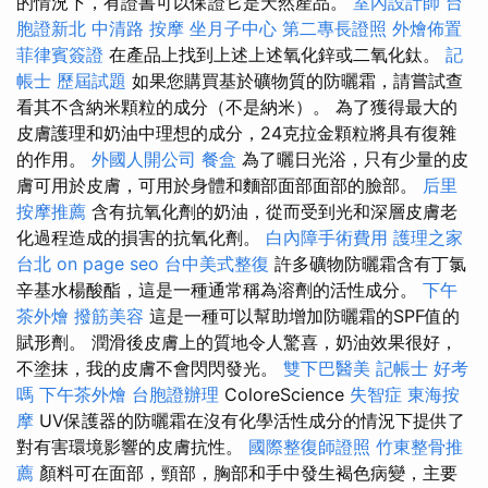
的情況下，有證書可以保證它是天然產品。
室內設計師
台
胞證新北
中清路 按摩
坐月子中心
第二專長證照
外燴佈置
菲律賓簽證
在產品上找到上述上述氧化鋅或二氧化鈦。
記
帳士 歷屆試題
如果您購買基於礦物質的防曬霜，請嘗試查
看其不含納米顆粒的成分（不是納米）。 為了獲得最大的
皮膚護理和奶油中理想的成分，24克拉金顆粒將具有復雜
的作用。
外國人開公司
餐盒
為了曬日光浴，只有少量的皮
膚可用於皮膚，可用於身體和麵部面部面部的臉部。
后里
按摩推薦
含有抗氧化劑的奶油，從而受到光和深層皮膚老
化過程造成的損害的抗氧化劑。
白內障手術費用
護理之家
台北
on page seo
台中美式整復
許多礦物防曬霜含有丁氯
辛基水楊酸酯，這是一種通常稱為溶劑的活性成分。
下午
茶外燴
撥筋美容
這是一種可以幫助增加防曬霜的SPF值的
賦形劑。 潤滑後皮膚上的質地令人驚喜，奶油效果很好，
不塗抹，我的皮膚不會閃閃發光。
雙下巴醫美
記帳士 好考
嗎
下午茶外燴
台胞證辦理
ColoreScience
失智症
東海按
摩
UV保護器的防曬霜在沒有化學活性成分的情況下提供了
對有害環境影響的皮膚抗性。
國際整復師證照
竹東整骨推
薦
顏料可在面部，頸部，胸部和手中發生褐色病變，主要