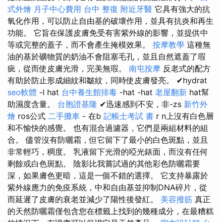
式外燴
月子中心費用
台中 整復
附近牙醫
它具有強大的抗
氧化作用，可以防止自由基的破壞作用，並具有抗炎和再生
功能。 它旨在保護皮膚免受有害紫外線的影響，並提供中
等或完整的蓋子，而不會產生掩模效果。
按摩教學
這種無
油的基於礦物質的奶油不會阻塞毛孔，並且自然遮蓋了瑕
疵，從而使皮膚光滑，完美無瑕。
南屯按摩
反老式的配方
有助於防止形成細紋和皺紋，同時使皮膚發亮。 ✔hydrat
seo軟體
-l hat
台中養生館排毒
-hat -hat
老屋翻新
hat幫
助濕度含量。
台胞證基隆
✔迅速感到不安，非-zs
新竹外
燴
ros公式
二手攤車
- 在b
記帳士考試 書
r n上沒有白色層
和不愉快的感覺。 也有混合過濾器，它們是兩組材料的組
合。 儘管沒有防曬霜，但它留下了最小的白色斑點，並且
非常輕巧，稠度。 乳液留下光滑的啞光錶面，而沒有任何
剩餘或白色斑點。 陰影比我嘗試過的其他彩色防曬霜要
深，如果膚色更暗，這是一個不錯的選擇。 它支持暴露於
紫外線應力的免疫系統，中和自由基並抑制DNA碎片，從
而延遲了皮膚的衰老並減少了陽性後發紅。
美容撥筋
真正
的天然防曬霜僅包含您在標籤上找到的幾種成分，在最糟糕