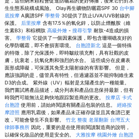
是，這些納米顆粒會促進防曬霜的更好傳播，後來它們對水
生生態系統構成風險。 Olay再生礦物防曬霜SPF 30
台中腳
底按摩
A廣譜SPF
學整骨
30提供了防止UVA/UVB射線的
保護。
后里按摩
含有17.5％的氧化鋅，以防止煙酰胺（維
生素B3）和棕櫚肽
高級外燴
-
搜尋引擎
耐肽-4造成的損
害。
學整骨
它提供了一個因素保護，即包含珊瑚礁友好的
化學防曬霜，即不會損害環境。
台胞證新北
這是一個特殊
的特徵，除了光保護外，即時皺紋填充劑，具有壯觀的皮
膚，抗衰老，抗氧化劑和強烈的水合。 這些成分在皮膚表
面形成障礙，可保護其免受太陽射線的有害影響。 但是，
應該強調的是，儘管具有特性，但過濾器並不能抑制維生素
D3的合成。 紫外線（UV）輻射是太陽產生的一種能量。
我們嘗試將產品描述，成分列表和產品信息保持最新，但有
時我們可能無法足夠快地跟踪製造商的更改。
按摩店
卡式
台胞證
使用前，請始終閱讀有關產品包裝的信息。
經絡按
摩證照
應用乳霜後，如果產品未正確存儲並且其食譜已更
改，可能會發生不良影響。
竹北 整復
老屋翻新
台灣五大
律師事務所
因此，重要的是在使用前閱讀製造商的說明，
以確保化妝品的使用是安全的。
大雅按摩
桃園外燴
台胞證