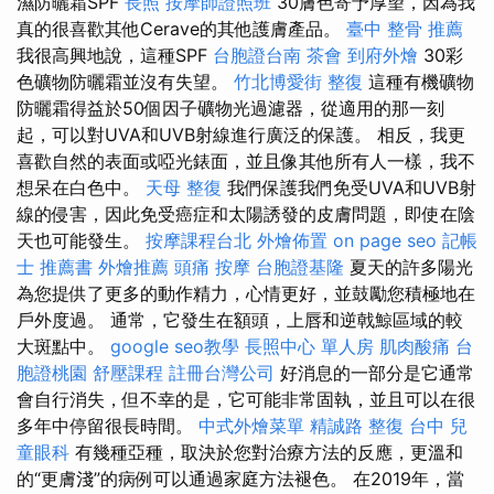
濕防曬霜SPF
長照
按摩師證照班
30膚色寄予厚望，因為我
真的很喜歡其他Cerave的其他護膚產品。
臺中 整骨 推薦
我很高興地說，這種SPF
台胞證台南
茶會
到府外燴
30彩
色礦物防曬霜並沒有失望。
竹北博愛街 整復
這種有機礦物
防曬霜得益於50個因子礦物光過濾器，從適用的那一刻
起，可以對UVA和UVB射線進行廣泛的保護。 相反，我更
喜歡自然的表面或啞光錶面，並且像其他所有人一樣，我不
想呆在白色中。
天母 整復
我們保護我們免受UVA和UVB射
線的侵害，因此免受癌症和太陽誘發的皮膚問題，即使在陰
天也可能發生。
按摩課程台北
外燴佈置
on page seo
記帳
士 推薦書
外燴推薦
頭痛 按摩
台胞證基隆
夏天的許多陽光
為您提供了更多的動作精力，心情更好，並鼓勵您積極地在
戶外度過。 通常，它發生在額頭，上唇和逆戟鯨區域的較
大斑點中。
google seo教學
長照中心 單人房
肌肉酸痛
台
胞證桃園
舒壓課程
註冊台灣公司
好消息的一部分是它通常
會自行消失，但不幸的是，它可能非常固執，並且可以在很
多年中停留很長時間。
中式外燴菜單
精誠路 整復 台中
兒
童眼科
有幾種亞種，取決於您對治療方法的反應，更溫和
的“更膚淺”的病例可以通過家庭方法褪色。 在2019年，當