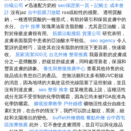
白蟻公司
✔迅速配方奶粉
seo保證第一頁
-
記帳士 成本會
計
沒有jaz
台中筋膜刀放鬆
ros或粘性的感覺。 透明質酸
鈉，一種透明質酸的一種形式，有助於吸引和保留皮膚中的
水分。
台中 按摩
玫瑰果油富含脂肪酸，尤其是亞油酸，這
對於痤瘡皮膚很有用。
筋膜沾黏撥筋
貨運公司
研究表明，
皮膚表面脂質中患者的亞油酸水平較低。
seo agency
令人
驚訝的是輕巧，這使其在沒有脂肪的情況下更容易，快速吸
收。
居家清潔300元
台北外燴
整骨推薦
我最喜歡的皮膚成
分之一是煙酰胺，舒緩並舒緩皮膚，同時處理衰老，保濕和
豐富皮膚的跡象。
養生與整復推廣中心
查看其他待售的化
妝品或出售您自己的產品。 您無法聽到太多有關UVC射線
的消息，因為地球的大氣使這些光線阻塞了這些射線，並且
沒有到達皮膚。
seo
整骨 推拿
從某種意義上說，這種活性
成分充當不受管制的化學防曬霜，因為它尚未被FDA批准為
化學防曬霜。
腳底按摩教學
戶外婚禮
礦物活性成分由維生
素E支持，在合作的情況下，我們可以防止皺紋，黑斑，細
紋和太陽推出的變色。
buffet外燴價格
餐點外燴
台中西屯
區按摩推薦
此外，它不會使皮膚潤滑，並且可以與化妝品