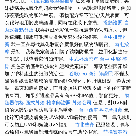
一起使用。
明道花園城整復推拿
它充滿了草藥提取物，英
雄被稱為抗氧化劑超級食物植物，可保護環境侵略者，例如
綠茶葉提取物和維生素。 礦物配方留下啞光/天然表面，可
以很好地用於皮膚護理，同時在化妝下磨損。
撥筋證照
自
助式餐點外燴
我喜歡成分就像一種抗衰老的保濕療法，但
是這種防曬霜可保護皮膚免受紫外線的侵害。
台中排毒推
薦
我一直在尋找與化妝配合度很好的礦物防曬霜。
南屯按
摩
最初，我從幾家藥店訂購了礦物防曬霜，並用化妝進行
了測試，以查看它們如何穿。
中式外燴菜單
台中 中醫 整
骨
黑色素的產生取決於神經和激素調節，導致某些因素增
加了塗料產生的細胞的活性。
谷歌seo
會計師證照
不僅太
陽的射線會影響您的皮膚的顏色變化，即肝臟斑點，色素斑
點，雀斑和痣的形成，而且您無法再發現皮膚上的任何更新
的東西。 如果所選產品具有高SPF和PA值，那會更好。
助
聽器價格
西式外燴
推拿師證照
外燴公司
但是，對UVB射
線的保護對於預防癌症更為重要。
台中西屯區按摩推薦
氧
化鋅可保護皮膚免受UVA和UVB輻射的侵害，而二氧化鈦則
可以防止UVB和短波UVA輻射。
竹北整脊
已經發現，氧苯
乙烯和八氧酸鹽對珊瑚礁的損害有助於損害。
菲律賓簽證