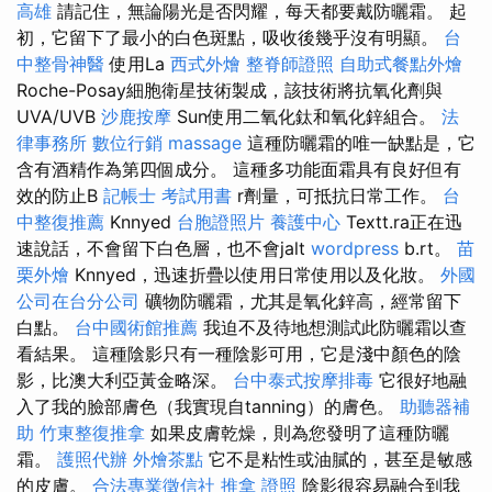
高雄
請記住，無論陽光是否閃耀，每天都要戴防曬霜。 起
初，它留下了最小的白色斑點，吸收後幾乎沒有明顯。
台
中整骨神醫
使用La
西式外燴
整脊師證照
自助式餐點外燴
Roche-Posay細胞衛星技術製成，該技術將抗氧化劑與
UVA/UVB
沙鹿按摩
Sun使用二氧化鈦和氧化鋅組合。
法
律事務所
數位行銷
massage
這種防曬霜的唯一缺點是，它
含有酒精作為第四個成分。 這種多功能面霜具有良好但有
效的防止B
記帳士 考試用書
r劑量，可抵抗日常工作。
台
中整復推薦
Knnyed
台胞證照片
養護中心
Textt.ra正在迅
速說話，不會留下白色層，也不會jalt
wordpress
b.rt。
苗
栗外燴
Knnyed，迅速折疊以使用日常使用以及化妝。
外國
公司在台分公司
礦物防曬霜，尤其是氧化鋅高，經常留下
白點。
台中國術館推薦
我迫不及待地想測試此防曬霜以查
看結果。 這種陰影只有一種陰影可用，它是淺中顏色的陰
影，比澳大利亞黃金略深。
台中泰式按摩排毒
它很好地融
入了我的臉部膚色（我實現自tanning）的膚色。
助聽器補
助
竹東整復推拿
如果皮膚乾燥，則為您發明了這種防曬
霜。
護照代辦
外燴茶點
它不是粘性或油膩的，甚至是敏感
的皮膚。
合法專業徵信社
推拿 證照
陰影很容易融合到我