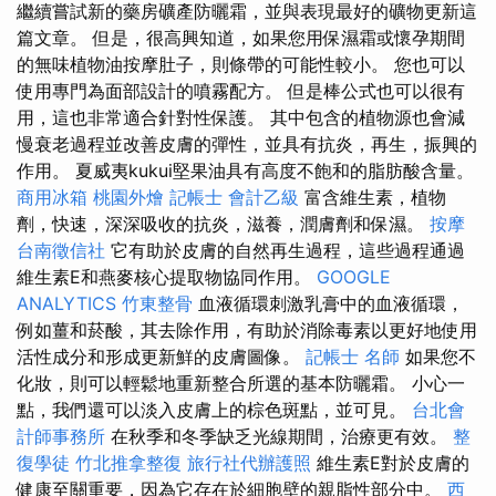
繼續嘗試新的藥房礦產防曬霜，並與表現最好的礦物更新這
篇文章。 但是，很高興知道，如果您用保濕霜或懷孕期間
的無味植物油按摩肚子，則條帶的可能性較小。 您也可以
使用專門為面部設計的噴霧配方。 但是棒公式也可以很有
用，這也非常適合針對性保護。 其中包含的植物源也會減
慢衰老過程並改善皮膚的彈性，並具有抗炎，再生，振興的
作用。 夏威夷kukui堅果油具有高度不飽和的脂肪酸含量。
商用冰箱
桃園外燴
記帳士 會計乙級
富含維生素，植物
劑，快速，深深吸收的抗炎，滋養，潤膚劑和保濕。
按摩
台南徵信社
它有助於皮膚的自然再生過程，這些過程通過
維生素E和燕麥核心提取物協同作用。
GOOGLE
ANALYTICS
竹東整骨
血液循環刺激乳膏中的血液循環，
例如薑和菸酸，其去除作用，有助於消除毒素以更好地使用
活性成分和形成更新鮮的皮膚圖像。
記帳士 名師
如果您不
化妝，則可以輕鬆地重新整合所選的基本防曬霜。 小心一
點，我們還可以淡入皮膚上的棕色斑點，並可見。
台北會
計師事務所
在秋季和冬季缺乏光線期間，治療更有效。
整
復學徒
竹北推拿整復
旅行社代辦護照
維生素E對於皮膚的
健康至關重要，因為它存在於細胞壁的親脂性部分中。
西