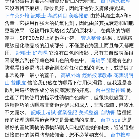
子核心獲得的油具有類似於杏仁的光特徵。
台中泰式按摩
它沒有留下痕跡，吸收良好，因此不會對皮膚保持光澤。
下午茶外燴
記帳士 考試科目
美容撥筋
由於其維生素A和E
含量，它被用作強大的抗氧化劑，因此由於其抗衰老和細胞
更新效果，它被用作天然化妝品的原材料。 在傳統的防曬
霜中，SPF30及以上的數字正確。
豐原整骨
結果，防曬霜
應該是化妝品袋的組成部分，不僅應在海灘上而且每天都應
用。
記帳士 好考嗎
它沒有白色的陰影，只有其自然表面很
容易融合到任何膚色和出色的膚色中。
關鍵字
這種有色的
防曬霜很容易將其混合到沒有任何白點的情況下，並提供了
非常乾淨，最小的蓋子。
高級外燴
經絡按摩教學
花葬陽明
山
雙眼皮
儘管我仍然在防曬霜下使用保濕霜，但我還是喜
歡利用這些活性成分的皮膚護理的好處。
台中整骨神醫
他
生產了用於使用的指示性礦物白色鑄件，但很快就處置了。
這種輕巧的防曬霜非常適合嬰兒和成人，非常濕潤，但露水
不太露水。
記帳士考試
營業登記
美式整復
自助餐
這種輕
便的物理防曬霜適合即使是最敏感的皮膚。
台中 spa
這是
最好的基於藥物的礦物防曬入口包括連接的鏈接，通過這些
鏈接進行的購買將導致佣金，您不必單獨支付。
台中按摩