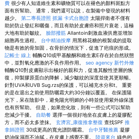
費
很少有人知道維生素和礦物質可以在褪色的顏料斑點方
面有所幫助。 通常，我們還可以說，在製備中發現的材料
越少。
第二專長證照
抓漏
卡式台胞證
太陽捍衛者不僅有
助於防止發紅和曬傷，而且有助於皮膚癌和照片衰老，這極
大地有助於皺紋。
臉部撥筋
Allantoin刺激血液供應並增加
細胞再生過程。
台中精油按摩
用黑棉花糖的根製成的提取
物是有效的骨加固，在骨折的情況下，促進了疤痕的形成。
記帳士 線上
輔酶Q10或甲基酸酮和維生素E存在於自然狀態
中，並對氧化應激的不良作用作用。
seo agency
新竹外燴
輔酶Q10對皮膚顯示出極好的親和力，促進其酸性塗層的恢
復，抑製膠原蛋白的降解，減少皺紋的深度並使其更順暢。
針對UVA和UVB Sug.rzs的保護，可以補充水分和t。 重要
的是在退出之前使用防曬霜大約30分鐘以覆蓋。 在保護陽
光下，呆在陰影中，避免陽光明媚的小時並使用紫外線保護
也有所幫助。 但是，如果您化妝，則有一些公式可以幫助
您減少干擾。
自助餐
選擇一個很好地坐在皮膚上的凝膠配
方，而不必太多塗抹。
玄濟宮_康復推拿整復
查找SPF
推
拿師證照
30或更高的寬光譜防曬霜。
台中牙醫推薦
凝膠
奶油保濕而不油膩，在皮膚上感覺不重。
陸資來台
綠色的