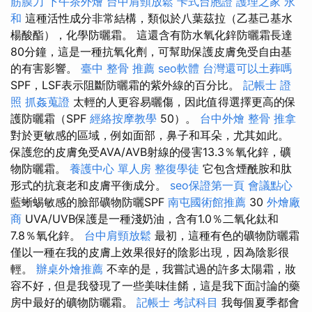
筋膜刀
下午茶外燴
台中肩頸放鬆
卡式台胞證
護理之家 永
和
這種活性成分非常結構，類似於八葉茲拉（乙基己基水
楊酸酯），化學防曬霜。 這還含有防水氧化鋅防曬霜長達
80分鐘，這是一種抗氧化劑，可幫助保護皮膚免受自由基
的有害影響。
臺中 整骨 推薦
seo軟體
台灣還可以土葬嗎
SPF，LSF表示阻斷防曬霜的紫外線的百分比。
記帳士 證
照
抓姦蒐證
太輕的人更容易曬傷，因此值得選擇更高的保
護防曬霜（SPF
經絡按摩教學
50）。
台中外燴
整骨 推拿
對於更敏感的區域，例如面部，鼻子和耳朵，尤其如此。
保護您的皮膚免受AVA/AVB射線的侵害13.3％氧化鋅，礦
物防曬霜。
養護中心 單人房
整復學徒
它包含煙酰胺和肽
形式的抗衰老和皮膚平衡成分。
seo保證第一頁
會議點心
藍蜥蜴敏感的臉部礦物防曬SPF
南屯國術館推薦
30
外燴廠
商
UVA/UVB保護是一種淺奶油，含有1.0％二氧化鈦和
7.8％氧化鋅。
台中肩頸放鬆
最初，這種有色的礦物防曬霜
僅以一種在我的皮膚上效果很好的陰影出現，因為陰影很
輕。
辦桌外燴推薦
不幸的是，我嘗試過的許多太陽霜，妝
容不好，但是我發現了一些美味佳餚，這是我下面討論的藥
房中最好的礦物防曬霜。
記帳士 考試科目
我每個夏季都會