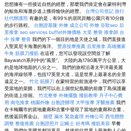
您想擁有一些接近自然的經歷，那麼我們肯定會在蒙特利灣
的鯨魚和海灘步道上獲得愉快的經歷。
台灣公司登記
旅行
社代辦護照
有趣的是，有99％的居民距離公園只有10分鐘
的步行路程。
台胞證基隆
外燴
成立公司
外燴
谷歌seo
后
里推拿
seo services
buffet外燴價格
大里 整骨
推拿師
台
中 按摩 整骨
我們的下一個目的地是天使之城，我們直接進
入聖莫尼卡海灘的海洋。
豐原按摩推薦
后里推拿
高雄搬家
牛角 筋膜刀撥筋
在這裡，您可以發現該空間並了解
Baywatch系列中的“風景”。 大陸約為1780萬平方公里，大
約是地球地面的八分之一。 我們的旅程沿著太平洋最美麗
的海岸線領導，包括17英里大道，這是世界上最著名的全景
遠足之一。
竹北 筋膜刀
在蒙特雷的前漁港中，我們可以享
受當地的菜餚，我們可以在上個世紀氛圍的前撒丁島保護廠
的街道上徘徊。
竹北整脊
外燴擺盤
撥筋教學
月子中心費
用
南屯推拿
桃園外燴
台胞證辦理
大甲按摩
牙醫推薦
我們
在卡梅爾市的當地畫廊和古董中發現了當地的畫廊和古董，
然後返回舊金山。
牆壁 漏水 緊急處理
外燴公司
西屯體態
調整
整復推薦
台胞證照片
記帳士 好考嗎
撥筋美容
早餐
後，我們向美國首都說再見，然後前往世界上最激動人心的