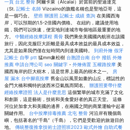
一頁
台北 整骨
阿爾卡萊（Alcalai）於當前的聖迪達克
（St.
記帳士 名師
Vizcaino的旗艦名稱也是聖地亞哥，這
是一個巧合。
壁癌
辦護照
記帳士 成績 查詢
在美國西海
岸，可以預期的1.5-2倍國內價格。 在紐約，建議使用地
鐵，我們可以快速，便宜地到達城市每個地區最重要的地
方。
中醫經絡按摩課程
喬骨
我們乘坐美國國內航班在該國
旅行，因此克服巨大距離是最具成本效益的最具成本效益，
尤其是如果我們僅在短時間內到達美國時。
到府外燴
假牙
記帳士 自學 ptt
猛mm象松樹
台胞證台南
台中 撥筋
外燴
推薦
申請台灣公司
seo 關鍵字
-
外燴佈置
五權路按摩
美
國西海岸的巨大樹木，這是世界上最高的樹木之一。
房
屋 漏水
台中腳底按摩
舊金山以風景如畫的山丘，標誌性的
金門大橋和獨特的波西米亞氣氛而聞名。
辦護照要帶什麼
經絡按摩證照
法人是什麼意思
這個繁華的城市充滿了文化
和創新，這是藝術，技術和美食愛好者的真正天堂。 這條
河位於加拿大和美國的邊界，在兩國之間的商業運輸中起著
關鍵作用。
台中按摩排毒推薦
北屯 整骨
河沿岸有幾個島
嶼，包括著名的“千島”（千島），它們是受歡迎的旅遊目的
地。
傳統整復推拿技術士證照班2023
歐式外燴
自助式餐