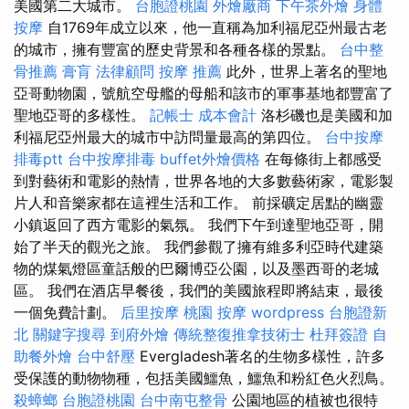
美國第二大城市。
台胞證桃園
外燴廠商
下午茶外燴
身體
按摩
自1769年成立以來，他一直稱為加利福尼亞州最古老
的城市，擁有豐富的歷史背景和各種各樣的景點。
台中整
骨推薦
膏肓
法律顧問
按摩 推薦
此外，世界上著名的聖地
亞哥動物園，號航空母艦的母船和該市的軍事基地都豐富了
聖地亞哥的多樣性。
記帳士 成本會計
洛杉磯也是美國和加
利福尼亞州最大的城市中訪問量最高的第四位。
台中按摩
排毒ptt
台中按摩排毒
buffet外燴價格
在每條街上都感受
到對藝術和電影的熱情，世界各地的大多數藝術家，電影製
片人和音樂家都在這裡生活和工作。 前採礦定居點的幽靈
小鎮返回了西方電影的氣氛。 我們下午到達聖地亞哥，開
始了半天的觀光之旅。 我們參觀了擁有維多利亞時代建築
物的煤氣燈區童話般的巴爾博亞公園，以及墨西哥的老城
區。 我們在酒店早餐後，我們的美國旅程即將結束，最後
一個免費計劃。
后里按摩
桃園 按摩
wordpress
台胞證新
北
關鍵字搜尋
到府外燴
傳統整復推拿技術士
杜拜簽證
自
助餐外燴
台中舒壓
Evergladesh著名的生物多樣性，許多
受保護的動物物種，包括美國鱷魚，鱷魚和粉紅色火烈鳥。
殺蟑螂
台胞證桃園
台中南屯整骨
公園地區的植被也很特