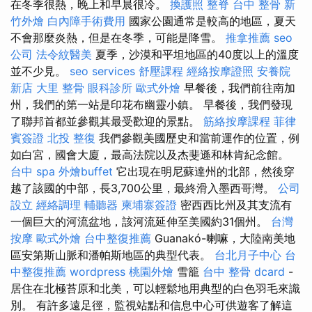
在冬季很熱，晚上和早晨很冷。
換護照
整脊
台中 整骨
新
竹外燴
白內障手術費用
國家公園通常是較高的地區，夏天
不會那麼炎熱，但是在冬季，可能是降雪。
推拿推薦
seo
公司
法令紋醫美
夏季，沙漠和平坦地區的40度以上的溫度
並不少見。
seo services
舒壓課程
經絡按摩證照
安養院
新店
大里 整骨
眼科診所
歐式外燴
早餐後，我們前往南加
州，我們的第一站是印花布幽靈小鎮。 早餐後，我們發現
了聯邦首都並參觀其最受歡迎的景點。
筋絡按摩課程
菲律
賓簽證
北投 整復
我們參觀美國歷史和當前運作的位置，例
如白宮，國會大廈，最高法院以及杰斐遜和林肯紀念館。
台中 spa
外燴buffet
它出現在明尼蘇達州的北部，然後穿
越了該國的中部，長3,700公里，最終滑入墨西哥灣。
公司
設立
經絡調理
輔聽器
柬埔寨簽證
密西西比州及其支流有
一個巨大的河流盆地，該河流延伸至美國約31個州。
台灣
按摩
歐式外燴
台中整復推薦
Guanakó-喇嘛，大陸南美地
區安第斯山脈和潘帕斯地區的典型代表。
台北月子中心
台
中整復推薦
wordpress
桃園外燴
雪籠
台中 整骨 dcard
-
居住在北極苔原和北美，可以輕鬆地用典型的白色羽毛來識
別。 有許多遠足徑，監視站點和信息中心可供遊客了解這