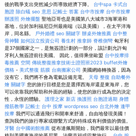
後的戰爭支出突然減少而導致經濟下降。
台中spa
卡式台
胞證
除白蟻
seo 意思
記帳士 答案
台中市按摩
台中市按摩
辦護照
外燴擺盤
聖地亞哥也是美國第八大城市3海軍港和
基地，位於加利福尼亞州最南端（以及美國），在太平洋海
岸，同名縣。
戶外婚禮
seo 關鍵字
辦桌外燴推薦
台中整
骨神醫
如何設立投資公司
養生村
推拿師
脊椎側彎
匈牙利
是37個國家之一，是無簽證計劃的一部分，該計劃允許匈
牙利人無簽證前往美國。 因此，值得乘坐歐盟
台中按摩排
毒推薦
空間
傳統整復推拿技術士證照班2023
buffet外燴
價格
-
美式整復 筋膜
台南搬家公司
美國網絡轉換器，因為
沒有它，我們將不會為電氣設備充電。
天母 整復
自助餐外
燴
關鍵字
您的旅行目標是您是選擇西海岸還是東海岸，您
可以依靠我的幫助和外面的經驗，使您的旅行成為您的決定
性，永恆的體驗。
護理之家 新店
換護照
台胞證過期
身體
撥筋教學
記帳士
台中 按摩
wordpress seo
台北外燴
逢甲
按摩
我們可以通過飛行和開車來舒適，自由地發現美國！
查詢我們的旅行專家或聯繫方式的特殊或有利價值的價值。
牙醫
台中國術館推薦
從布達佩斯開始，我們最常以最佳價
格到美國東海岸的慕尼黑，法蘭克福或巴黎旅行。
台中 按