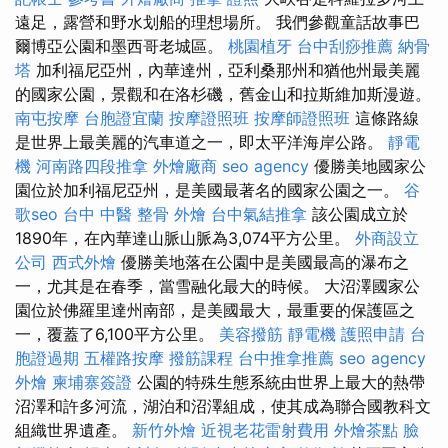
遠足，露營和野水划船的理想場所。 我們參觀童話故事巴
爾博亞公園和墨西哥老城區。
桃園植牙
台中刮痧推薦
納骨
塔
加利福尼亞州，內華達州，亞利桑那州和猶他州最美麗
的國家公園，景觀和在洛杉磯，舊金山和拉斯維加斯漫遊。
南屯按摩
台胞證宜蘭
按摩證照班
按摩師證照班
這條路線
是世界上最美麗的汽車道之一，即太平洋海岸公路。
靜電
機
河南路四段推拿
外燴廠商
seo agency
優勝美地國家公
園位於加利福尼亞州，是美國最著名的國家公園之一。
谷
歌seo
台中 中醫 整骨
外燴
台中氣結推拿
該公園成立於
1890年，在內華達山脈山脈為3,074平方公里。
外商設立
公司
西式外燴
優勝美地落在公園中是美國最高的瀑布之
一，尤其是在春季，當雪融化最大的時候。 大沼澤國家公
園位於佛羅里達州南部，是美國最大，最重要的保護區之
一，覆蓋了6,100平方公里。
美容撥筋
靜電機
護照申請
台
胞證過期
五權路按摩
撥筋課程
台中推拿推薦
seo agency
外燴
柬埔寨簽證
公園的特殊生態系統由世界上最大的熱帶
沼澤和許多河流，湖泊和沼澤組成，使其成為聯合國教科文
組織世界遺產。
新竹外燴
近視老花雷射費用
外燴茶點
臉