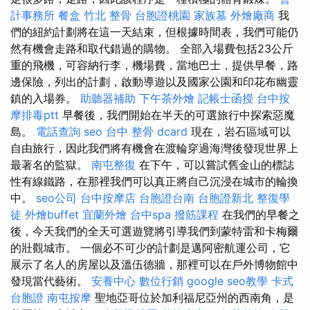
計事務所
餐盒
竹北 整骨
台胞證桃園
家族墓
外燴廠商
我
們的紐約計劃將在這一天結束，但根據時間表，我們可能仍
然有機會走路和取代錯過的購物。 全部入場費包括23公斤
重的飛機，可容納行李，機場費，當地巴士，提供早餐，路
邊保險，列出的計劃，啟動導遊以及國家公園和印花布幽靈
鎮的入場券。
助聽器補助
下午茶外燴
記帳士函授
台中按
摩排毒ptt
早餐後，我們開始在半天的可選旅行中探索惡魔
島。
電話查詢
seo
台中 整骨 dcard
現在，岩石區域可以
自由旅行，因此我們將有機會在渡輪穿過海灣後發現世界上
最著名的監獄。
南屯整復
在下午，可以嘗試舊金山的標誌
性有線鐵路，在那裡我們可以真正將自己沉浸在城市的輪換
中。
seo公司
台中按摩店
台胞證台南
台胞證新北
整復學
徒
外燴buffet
宜蘭外燴
台中spa
撥筋課程
在我們的早餐之
後，今天我們的全天可選遊覽將引導我們到蒙特雷和卡梅爾
的壯觀城市。 一個必不可少的計劃是邁阿密航運公司，它
展示了名人的房屋以及溫伍德牆，那裡可以在戶外博物館中
發現當代藝術。
安養中心
數位行銷
google seo教學
卡式
台胞證
南屯按摩
聖地亞哥位於加利福尼亞州的西南角，是