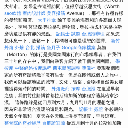
大都市。 如果您在這裡訪問，值得穿越沃思大街（Worth
seo軟體
室內設計師
美容撥筋
Avenue），那裡有各種各樣
的餐館和商店。
大里推拿
除了美麗的海灘和許多高爾夫球
場外，亨利·莫里森·弗拉格勒博物館，瑪拉·拉戈和索格拉斯
磨坊還提供有趣的景點。
記帳士 試題
台胞證辦理
如果您
想休息一下，放鬆一下，棕櫚灘可能是理想的選擇。
新竹
外燴
外燴
台北 撥筋
坐月子
Google商家檔案
莫頓
（Morton）的旅行是美國集團旅行的市場領導者，在我們
三十年的存在中，我們向乘客介紹了數千個美國團體。
學
按摩
中醫經絡按摩課程
西屯體態調整
葬儀社
發現整個國
家的所有奇蹟將幾乎沒有生命，但是在團體或個人之旅中，
我們可以從該地區的城市，文化，習俗，食物和自然美女那
裡獲得短時間的時間。
外燴廠商
按摩
台胞證
在度過早餐
之後，我們前往賭博首都拉斯維加斯的旅程穿過莫哈韋沙
漠。 這條路線是從四月到六月，九月到11月的理想之選，
因為它非常適合溫暖的遠足和觀光。
記帳士 簽證
洛杉磯的
天氣全年溫和，夏天在冬天晚上漫長而溫暖，早晨涼爽。
整骨院的奇妙經歷
台胞證宜蘭
從五月到十月的拉斯維加斯