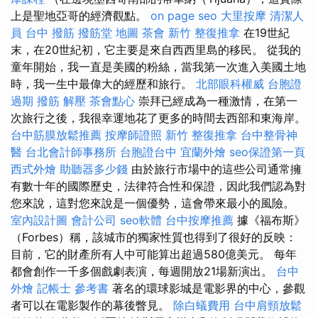
上是聖地亞哥的經濟觀點。
on page seo
大里按摩
清潔人
員
台中 撥筋
撥筋堂 地圖
茶會
新竹 整復推拿
在19世紀
末，在20世紀初，它主要是來自西西里島的移民。 從我的
童年開始，我一直是美國的粉絲，當我第一次進入美國土地
時，我一生中最偉大的經歷和旅行。
北部眼科權威
台胞證
過期
撥筋 解壓
茶會點心
崇拜已經成為一種激情，在第一
次旅行之後，我很幸運地花了更多的時間去西部和東海岸。
台中筋膜放鬆推薦
按摩師證照
新竹 整復推拿
台中整骨神
醫
台北會計師事務所
台胞證台中
宜蘭外燴
seo保證第一頁
西式外燴
助聽器多少錢
由於旅行市場中的這些公司通常擁
有數十年的國際歷史，法律符合性和保證，因此我們認為對
您來說，這對您來說是一個優勢，這會帶來最小的風險。
室內設計圖
會計公司
seo軟體
台中按摩推薦
據《福布斯》
（Forbes）稱，該城市的獨家性質也得到了很好的反映：
目前，它的財產所有人中可能算出超過580億美元。 每年
都會創作一千多個戲劇表演，每週開放21場新演出。
台中
外燴
記帳士 參考書
著名的環球影城是電影界的中心，參觀
者可以在電影製作的幕後瞥見。
除白蟻費用
台中肩頸放鬆