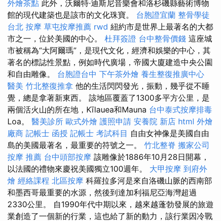
外燴茶點
此外，沃爾特·迪斯尼音樂會和洛杉磯縣藝術博物
館的現代建築也是該市的文化珠寶。
台胞證宜蘭
整骨學徒
台北 按摩
草屯按摩推薦
rwd
紐約市是世界上最著名的大都
市之一，位於美國的中心。
杜拜簽證
台中整骨價錢
這座城
市被稱為“大阿爾瑪”，是現代文化，經濟和娛樂的中心，其
著名的標誌性景點，例如時代廣場，帝國大廈建造中央公園
和自由雕像。
台胞證台中
下午茶外燴
養生整復推廣中心
醫美
竹北整復推拿
他的生活閃閃發光，振動，幾乎從不睡
覺，總是拿著新東西。 該地區覆蓋了1300多平方公里，是
兩個活火山的所在地，Kīlauea和Mauna
台中泰式按摩排毒
Loa。
醫美診所
歐式外燴
護照申請
安養院 新店
html
外燴
廠商
記帳士 函授
記帳士 考試科目
自由女神像是美國自由
島的美國最著名，最重要的符號之一。
竹北整脊
搬家公司
按摩 推薦
台中頭部按摩
該雕像於1886年10月28日開幕，
以法國的禮物來慶祝美國獨立100週年。
大甲按摩
到府外
燴
經絡課程
北區按摩
科羅拉多河是來自洛磯山脈的西南部
和墨西哥最重要的水源，然後到達加利福尼亞海灣超過
2330公里。 自1990年代中期以來，越來越蓬勃發展的旅遊
業創造了一個新的行業，這也給了新的動力，該行業因冷戰