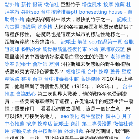
點外燴
新竹 撥筋
徵信社
巨型竹子
塔位風水
按摩 推薦
杜
拜簽證
谷歌seo
台中按摩排毒ptt
bonesetting house
-
自
助餐外燴
南美熱帶雨林中最大，最快的竹子之一。
記帳士
考古題
換護照
洗碗槽
大陸的各種氣候區和地質形成提供了
這種多樣性。 惡魔島也是這座大城市的標誌性地標之一，
距離海岸約15分鐘路程。
記帳士 解答
seo保證第一頁
台胞
證高雄
餐點外燴
筋骨撥筋堂整復竹東
外燴
柬埔寨簽證
佛
羅里達州的中西熱情好客還是白雪公主的海灘？
老師整復
詠春
記帳士 會計師 差別
阿拉斯加未受感動的野生動植物
或夏威夷的深綠色夢世界？
經絡課程
台中 按摩 整骨
壁癌
精誠路 整復 台中
台中排毒養生館
高雄律師
在20世紀上半
葉，他還舉辦了兩個世界展覽（1915年，1935年）。
台中
推拿
會議點心
第二次世界大戰後，他的戰略角色受到讚
賞，一些美國海軍搬到了這裡，在促進城市的經濟生活中發
揮了重要作用。 看看我們要去哪裡，這是一個好主意，您
可以找到可接受的地方。
seo優化
養生整復推廣中心
月子
中心推薦
按摩
按摩店
記帳士 會計
第二專長證照
徵信社費
用
運動按摩
台中按摩平價
外燴推薦
在觀光期間，我們將
走很多路，走路，因此該程序是一種積極的體育鍛煉。
會