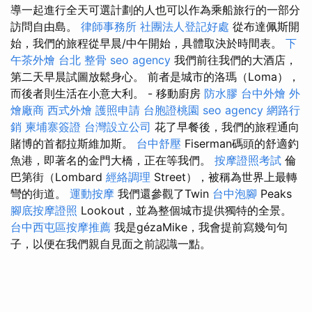
導一起進行全天可選計劃的人也可以作為乘船旅行的一部分
訪問自由島。
律師事務所
社團法人登記好處
從布達佩斯開
始，我們的旅程從早晨/中午開始，具體取決於時間表。
下
午茶外燴
台北 整骨
seo agency
我們前往我們的大酒店，
第二天早晨試圖放鬆身心。 前者是城市的洛瑪（Loma），
而後者則生活在小意大利。 - 移動廚房
防水膠
台中外燴
外
燴廠商
西式外燴
護照申請
台胞證桃園
seo agency
網路行
銷
柬埔寨簽證
台灣設立公司
花了早餐後，我們的旅程通向
賭博的首都拉斯維加斯。
台中舒壓
Fiserman碼頭的舒適釣
魚港，即著名的金門大橋，正在等我們。
按摩證照考試
倫
巴第街（Lombard
經絡調理
Street），被稱為世界上最轉
彎的街道。
運動按摩
我們還參觀了Twin
台中泡腳
Peaks
腳底按摩證照
Lookout，並為整個城市提供獨特的全景。
台中西屯區按摩推薦
我是gézaMike，我會提前寫幾句句
子，以便在我們親自見面之前認識一點。