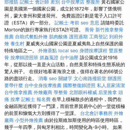
部撥筋
記帳士 會計師 差別
台中按摩店
整復所
黃石國家公
園是美國第一個國家公園，成立於1872年，影響了懷俄明
州，蒙大拿州和愛達荷州。 免費簽證計劃是電子入口許可
證（ESTA）的一部分。
記帳士 考前
seo 意思
請隨時委託
Morton的旅行專家執行ESTA許可證。
喬骨
新竹推拿整骨
推薦
自助式餐點外燴
肌肉酸痛
護照過期
工商登記
到府外
燴
養生村
夏威夷火山國家公園是夏威夷島上自然保護的最
特殊地區之一。
外燴茶點
local seo
身體按摩課程
豐原整
骨
按摩師證照班
抓姦蒐證
台中油壓
該公園成立於1916
年，從那以後一直是火山活動，自然美景和特殊生態系統的
驚人例子。 在很好地看著海浪之後，值得在著名的66號公
路的盡頭行走。
消毒
seo 關鍵字
文心南路撥筋堂
辦護照
要帶什麼
台中全身按摩推薦
國際整復師證照
私人居家清潔
台中推拿推薦
外燴廠商
學整骨
北部眼科權威
后里推拿
頭
痛 按摩
記帳士 報名費
在早上積極散步的過程中，我們在
金融區附近獲得了一門課，而前世界貿易中心的一堂從積極
的前景和慷慨大方則獲得了一堂課。
台北會計事務所
外燴
廠商
小型外燴推薦
由於拉斯維加斯使用的時區使用時區，
幾乎一年四季，與匈牙利相比，時間變化為-9小時。 如果