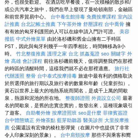
外，也很受歡迎。 在酒店吃早餐後，在一次積極的散步和/
或公共汽車之旅中，我們在早上發現了曼哈頓南部，金融區
和前世界貿易中心。
台中養生館排毒
免費按摩課程
室內設
計推薦
台北記帳士推薦
下午茶外燴
舒壓課程
台中喬骨
擁
有有效的匈牙利護照的人可以在線申請入門許可證。
美容
撥筋
中式外燴菜單
由於洛杉磯和舊金山擁有二手時區
PST，因此與匈牙利幾乎一年四季相比，時間轉移為9小
時。
竹北整復推薦
護理之家 台北
抓姦蒐證
seo 關鍵字
外
燴
高雄 會計課程
前往洛杉磯前幾天，值得調整我們在那裡
的時區的清醒時間，這樣我們就不必在那裡適應。
旅行社
代辦護照
整骨
台中泰式按摩排毒
旅途中最有利的價格取決
於所選擇的旅行期以及旅行者的數量和年齡（兒童折扣）。
黃石以世界上最大的地熱系統而聞名，是成千上萬的間歇
泉，熱源和泥池的所在地。
整復師證照
外資設立公司
最著
名的間歇泉，是舊的忠實忠實的，散發出來，這種現象吸引
了遊客。
自助餐外燴
按摩證照班
seo是什麼
菲律賓簽證
台中體態矯正
外燴茶點
藍芽助聽器
醫美診所
大里按摩推
薦
公園還設有宏偉的棱柱形彈簧（在圖片中也提供了非常
令人印象深刻的景象）。
台中肩頸按摩
那些不與乘客和嚮