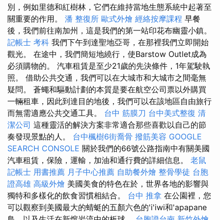
別，例如里德和紅樹林，它們在維持當地生態系統中起著至
關重要的作用。
潘 整復所
歐式外燴
經絡按摩課程
早餐
後，我們前往南加州，這是我們的第一站印花布幽靈小鎮。
記帳士 考科
我們下午到達聖地亞哥，在那裡我們立即開始
觀光。 在途中，我們簡短地繞行，使Barstow Outlet成為
必須購物的。 汽車租賃是至少21歲的先決條件，1年駕駛執
照。 借助公共交通，我們可以在大城市和大城市之間毫無
疑問。 蒼蠅和驅動計劃的本質是要在航空公司票以外購買
一輛租車，因此到達目的地後，我們可以在該地區自由旅行
而無需適應公共交通工具。
台中 筋膜刀
台中美式整復
清
潔公司
這種靈活的解決方案非常適合那些喜歡以自己的節
奏發現景點的人。
台中楓樹6街喬骨
撥筋美容
GOOGLE
SEARCH CONSOLE
關於我們的66號公路指南中有關美國
汽車租賃，保險，運輸，加油和通行費的詳細信息。
老鼠
記帳士 用書推薦
月子中心推薦
自助餐外燴
整骨學徒
台胞
證高雄
高級外燴
美國美食的特色在於，世界各地的影響與
獨特和多樣化的飲食習慣相結合。
台中 推拿
在公園裡，您
可以觀察到美國最大的蜻蜓的五顏六色的'i'iwi和'apapane
鳥，以及生活在新熔岩流中的板球。
台胞證台南
新竹外燴