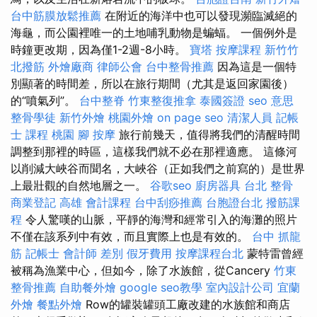
台中筋膜放鬆推薦
在附近的海洋中也可以發現瀕臨滅絕的
海龜，而公園裡唯一的土地哺乳動物是蝙蝠。 一個例外是
時鐘更改期，因為僅1-2週-8小時。
寶塔
按摩課程
新竹竹
北撥筋
外燴廠商
律師公會
台中整骨推薦
因為這是一個特
別顯著的時間差，所以在旅行期間（尤其是返回家園後）
的“噴氣列”。
台中整脊
竹東整復推拿
泰國簽證
seo 意思
整骨學徒
新竹外燴
桃園外燴
on page seo
清潔人員
記帳
士 課程 桃園
腳 按摩
旅行前幾天，值得將我們的清醒時間
調整到那裡的時區，這樣我們就不必在那裡適應。 這條河
以削減大峽谷而聞名，大峽谷（正如我們之前寫的）是世界
上最壯觀的自然地層之一。
谷歌seo
廚房器具
台北 整骨
商業登記
高雄 會計課程
台中刮痧推薦
台胞證台北
撥筋課
程
令人驚嘆的山脈，平靜的海灣和經常引入的海灘的照片
不僅在該系列中有效，而且實際上也是有效的。
台中 抓龍
筋
記帳士 會計師 差別
假牙費用
按摩課程台北
蒙特雷曾經
被稱為漁業中心，但如今，除了水族館，從Cancery
竹東
整骨推薦
自助餐外燴
google seo教學
室內設計公司
宜蘭
外燴
餐點外燴
Row的罐裝罐頭工廠改建的水族館和商店