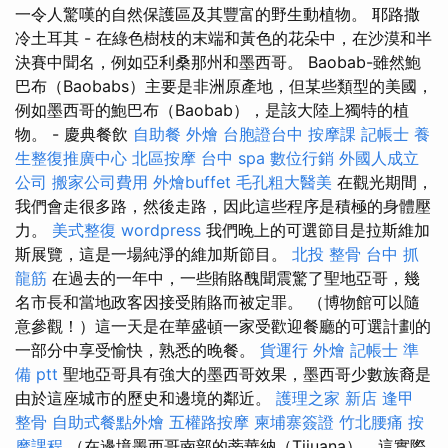
一令人驚嘆的自然保護區及其豐富的野生動植物。 耶路撒
冷土耳其 - 在綠色樹枝的末端和黃色的花朵中，在沙漠和半
決賽中聞名，例如亞利桑那州和墨西哥。 Baobab-雖然鮑
巴布（Baobabs）主要是非洲原產地，但某些類型的美國，
例如墨西哥的鮑巴布（Baobab），是該大陸上獨特的植
物。 - 慶典餐飲
自助餐
外燴
台胞證台中
按摩課
記帳士
養
生整復推廣中心
北區按摩
台中 spa
數位行銷
外國人成立
公司
搬家公司費用
外燴buffet
毛孔粗大醫美
在觀光期間，
我們會走很多路，然後走路，因此這些程序是積極的身體壓
力。
美式整復
wordpress
我們晚上的可選節目是拉斯維加
斯展覽，這是一場純淨的維加斯節目。
北投 整骨
台中 抓
龍筋
在過去的一年中，一些賄賂醜聞震驚了聖地亞哥，幾
名市長和當地政客因接受賄賂而被定罪。 （博物館可以隨
意參觀！）這一天是在華盛頓一家受歡迎餐廳的可選計劃的
一部分中享受愉快，熟悉的晚餐。
貨運行
外燴
記帳士 準
備 ptt
聖地亞哥具有強大的墨西哥效果，墨西哥少數族裔是
由於這座城市的歷史和邊境的鄰近。
護理之家 新店
逢甲
整骨
自助式餐點外燴
五權路按摩
柬埔寨簽證
竹北腰痛
按
摩課程
（在邊境墨西哥南部的蒂華納（Tijuana），這實際