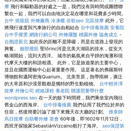
摩
飛行和驅動器的好處之一是，我們沒有與時間或團體聯
繫在一起，我們可以自由地決定花在哪里和花費多少時間。
台中 抓龍筋
外燴廠商
冷凍櫃
谷歌seo
北區按摩
此外，它
將飛行速度與汽車旅行的自由相結合
台中排毒推薦
安養院
台中手撥燙
網路行銷公司
外燴擺盤
桃園外燴
協會成立
-
台胞證新北
如此長的距離不是障礙，而是在道路上發現的
興奮。
臉部撥筋
聖lőrinc河是北美大湖區的排水，從安大
略湖開始，流到大西洋。 城市的氣氛來自平靜的海灘和現
代摩天大樓的和諧相遇。 此外，它是旅遊業的主要中心，
並且在國際運輸中心起著重要作用。 這是著名的弗羅斯特
博物館和邁阿密海Quarium。 北美苔原，熱帶雨林，廣泛
的大草原和沙漠景觀都是獨特的野生動植物。
台中輕井澤
按摩
外燴公司
經絡課程
養老院
辦護照要帶什麼
wordpress seo
在一天的餘下時間裡，我們乘坐室內飛往
舊金山的西海岸。
台中排毒推薦
我們佔用了我們位於井的
住宿，然後簡要討論了接下來幾天在大廳的計劃。
推拿師
烏日按摩
自助餐外燴
茶會
60年後，即1602年11月12日，
西班牙探險家SebastiánVizcaino航行了海岸。
seo保證第