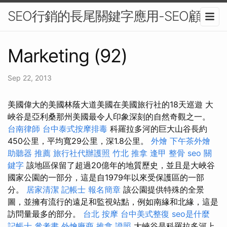
SEO行銷的長尾關鍵字應用-SEO顧問
Marketing (92)
Sep 22, 2013
美國偉大的美國林蔭大道美國在美國旅行社的18天巡遊 大
峽谷是亞利桑那州美國最令人印象深刻的自然奇觀之一。
台南律師
台中泰式按摩排毒
科羅拉多河的巨大山谷長約
450公里，平均寬29公里，深1.8公里。
外燴
下午茶外燴
助聽器 推薦
旅行社代辦護照
竹北 推拿
逢甲 整骨
seo 關
鍵字
該地區保留了超過20億年的地質歷史，並且是大峽谷
國家公園的一部分，這是自1979年以來受保護區的一部
分。
居家清潔
記帳士 報名簡章
該公園提供特殊的全景
圖，並擁有流行的遠足和監視站點，例如南緣和北緣，這是
訪問量最多的部分。
台北 按摩
台中美式整復
seo是什麼
記帳士 參考書
外燴廠商
推拿 證照
大峽谷是科羅拉多河上