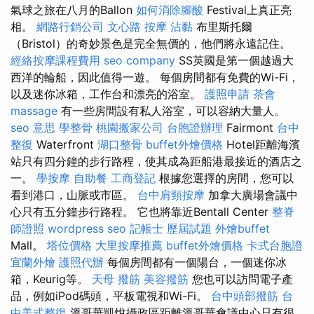
氣球之旅在八月的Ballon
如何消除腳酸
Festival上真正亮
相。
網路行銷公司
文心路 按摩
沾黏
布里斯托爾
（Bristol）的奇妙景色是完全無價的，他們將永遠記住。
經絡按摩課程費用
seo company
SS英國是第一個越過大
西洋的輪船，因此值得一遊。 每個房間都有免費的Wi-Fi，
以及迷你冰箱，工作台和漂亮的浴室。
護照申請
茶會
massage
有一些房間設有私人浴室，可以容納大量人。
seo 意思
學整骨
桃園搬家公司
台胞證辦理
Fairmont
台中
整復
Waterfront
湖口整骨
buffet外燴價格
Hotel距離海濱
站只有四分鐘的步行路程，使其成為距船港最接近的酒店之
一。
學按摩
自助餐
工商登記
根據您選擇的房間，您可以
看到港口，山脈或市區。
台中肩頸按摩
加拿大廣場會議中
心只有五分鐘步行路程。 它也將靠近Bentall Center
整脊
師證照
wordpress seo
記帳士 歷屆試題
外燴buffet
Mall。
塔位價格
大里按摩推薦
buffet外燴價格
卡式台胞證
宜蘭外燴
護照代辦
每個房間都有一個陽台，一個迷你冰
箱，Keurig等。
天母 撥筋
美容撥筋
您也可以訪問電子產
品，例如iPod碼頭，平板電視和Wi-Fi。
台中頭部撥筋
台
中美式整復
溫哥華凱悅攝政區距離溫哥華會議中心只有很