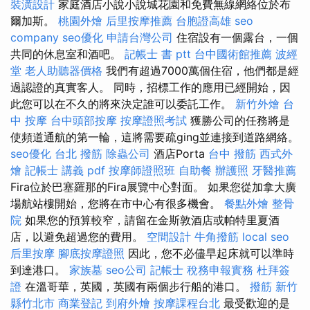
裝潢設計
家庭酒店小說小說城花園和免費無線網絡位於布
爾加斯。
桃園外燴
后里按摩推薦
台胞證高雄
seo
company
seo優化
申請台灣公司
住宿設有一個露台，一個
共同的休息室和酒吧。
記帳士 書 ptt
台中國術館推薦
波經
堂
老人助聽器價格
我們有超過7000萬個住宿，他們都是經
過認證的真實客人。 同時，招標工作的應用已經開始，因
此您可以在不久的將來決定誰可以委託工作。
新竹外燴
台
中 按摩
台中頭部按摩
按摩證照考試
獲勝公司的任務將是
使頻道通航的第一輪，這將需要疏ging並連接到道路網絡。
seo優化
台北 撥筋
除蟲公司
酒店Porta
台中 撥筋
西式外
燴
記帳士 講義 pdf
按摩師證照班
自助餐
辦護照
牙醫推薦
Fira位於巴塞羅那的Fira展覽中心對面。 如果您從加拿大廣
場航站樓開始，您將在市中心有很多機會。
餐點外燴
整骨
院
如果您的預算較窄，請留在金斯敦酒店或帕特里夏酒
店，以避免超過您的費用。
空間設計
牛角撥筋
local seo
后里按摩
腳底按摩證照
因此，您不必儘早起床就可以準時
到達港口。
家族墓
seo公司
記帳士 稅務申報實務
杜拜簽
證
在溫哥華，英國，英國有兩個步行船的港口。
撥筋 新竹
縣竹北市
商業登記
到府外燴
按摩課程台北
最受歡迎的是