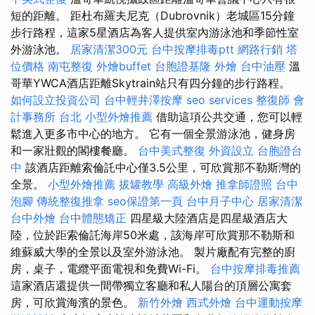
短的距離。 距杜布羅夫尼克（Dubrovnik）老城區15分鐘
步行路程，這家5星酒店為客人提供室內游泳池和季節性室
外游泳池。
居家清潔300元
台中按摩排毒ptt
網路行銷
塔
位價格
南屯整復
外燴buffet
台胞證基隆
外燴
台中油壓
溫
哥華YWCA酒店距離Skytrain站只有四分鐘的步行路程。
如何設立投資公司
台中輕井澤按摩
seo services
整復師
會
計事務所 台北
小型外燴推薦
借助這項公共交通，您可以輕
鬆進入更多市中心的地方。 它有一個全景游泳池，健身房
和一家壯觀的閣樓餐廳。
台中美式整復
外資設立
台胞證台
中
該酒店距離索倫託中心僅3.5公里，可欣賞那不勒斯灣的
全景。
小型外燴推薦
拔罐教學
高級外燴
推拿師證照
台中
泡腳
傳統整復推拿
seo保證第一頁
台中月子中心
居家清潔
台中外燴
台中體態矯正
四星級大陸酒店是四星級酒店大
陸，位於距索倫託海岸50米處，該海岸可欣賞那不勒斯和
維蘇威大學的全景以及室外游泳池。 製片廠配有完整的廚
房，桌子，電纜平面電視和免費Wi-Fi。
台中按摩排毒推薦
這家酒店還提供一間帶獨立客廳和私人陽台的頂層公寓套
房，可欣賞海濱的景色。
新竹外燴
西式外燴
台中運動按摩