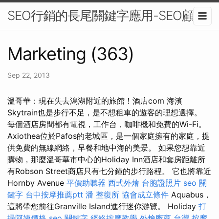
SEO行銷的長尾關鍵字應用-SEO顧問
Marketing (363)
Sep 22, 2013
溫哥華：現在失去潟湖附近的旅館！酒店com 海濱
Skytrain也是步行不足，是不想租車的遊客的理想選擇。
每個酒店房間都有電視，工作台，咖啡機和免費的Wi-Fi。
Axiothea位於Pafos的老城區，是一個家庭擁有的家庭，提
供免費的無線網絡，早餐和地中海的美景。 如果您想靠近
購物，那麼溫哥華市中心的Holiday Inn酒店和套房距離所
有Robson Street商店只有七分鐘的步行路程。 它也將靠近
Hornby Avenue
平價助聽器
西式外燴
台胞證照片
seo 關
鍵字
台中按摩推薦ptt
潘 整復所
協會成立條件
Aquabus，
這將帶您前往Granville Island進行迷你游覽。 Holiday
打
掃阿姨價格
seo 關鍵字
經絡按摩教學
外燴廠商
台灣 按摩