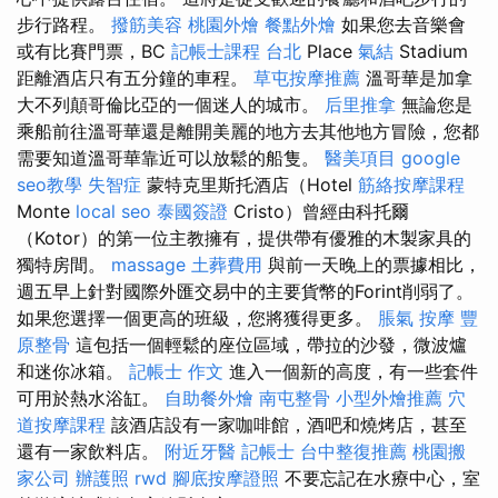
步行路程。
撥筋美容
桃園外燴
餐點外燴
如果您去音樂會
或有比賽門票，BC
記帳士課程 台北
Place
氣結
Stadium
距離酒店只有五分鐘的車程。
草屯按摩推薦
溫哥華是加拿
大不列顛哥倫比亞的一個迷人的城市。
后里推拿
無論您是
乘船前往溫哥華還是離開美麗的地方去其他地方冒險，您都
需要知道溫哥華靠近可以放鬆的船隻。
醫美項目
google
seo教學
失智症
蒙特克里斯托酒店（Hotel
筋絡按摩課程
Monte
local seo
泰國簽證
Cristo）曾經由科托爾
（Kotor）的第一位主教擁有，提供帶有優雅的木製家具的
獨特房間。
massage
土葬費用
與前一天晚上的票據相比，
週五早上針對國際外匯交易中的主要貨幣的Forint削弱了。
如果您選擇一個更高的班級，您將獲得更多。
脹氣 按摩
豐
原整骨
這包括一個輕鬆的座位區域，帶拉的沙發，微波爐
和迷你冰箱。
記帳士 作文
進入一個新的高度，有一些套件
可用於熱水浴缸。
自助餐外燴
南屯整骨
小型外燴推薦
穴
道按摩課程
該酒店設有一家咖啡館，酒吧和燒烤店，甚至
還有一家飲料店。
附近牙醫
記帳士
台中整復推薦
桃園搬
家公司
辦護照
rwd
腳底按摩證照
不要忘記在水療中心，室