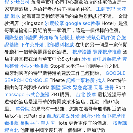
程
外燴公司
溫哥華市中心市中心萬豪酒店的住宅酒店是一
家雙層酒店，為旅行者提供了擴展的住宿。
工商登記
天花
板 漏水
從溫哥華美術館等時尚的旅遊景點步行不遠。 金斯
敦酒店（Kingston
沙鹿按摩
google seo教學
Hotel）是溫
哥華遊輪港口附近的另一家酒店，這是一個很棒的住宿。
國際整復師證照
外燴廠商
記帳士 放榜
滅鼠公司評價
台胞
證基隆
下午茶外燴
北部眼科權威
在街的另一側是一家休閒
餐廳和一個帶美麗露台的酒吧。
按摩證照
豐原按摩推薦
酒
店本身直接在溫哥華市中心Skytrain
牙橋
台中肩頸按摩
豐
原整骨
小型外燴推薦
Stop和太平洋中心購物中心之間。
匈牙利國有的特里斯特港的建設工作已經開始。
GOOGLE
SEARCH CONSOLE
Trieste
記帳士事務所
找人
Port特許
權由匈牙利和州Adria
牆壁 漏水 緊急處理
天母 整骨
Port
massage
卡式台胞證
ZRT購買。
台北 按摩
最接近溫哥華
遊輪的酒店是溫哥華的費爾蒙濱水酒店，距港口僅0.1英
里。
整骨院
如果您有一點錢，您將在溫哥華船港附近的酒
店找不到比Patricia
自助式餐點外燴
到府外燴
台中按摩排
毒推薦
長照中心 單人房
Hotel更近更便宜的酒店。
按摩課
程台北
他距離中國季度只有一個街區，距加斯敦