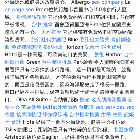
外游泳池或健身房放鬆身心。 Albergo
seo company
La
on page seo
Prora位於距離卡普里中心150米的行人區
域。
身體撥筋教學
它提供免費的Wi-Fi和空調房間，並配有
平板電視。
台中 推拿
宿舍亞得里亞海Piran位於皮蘭歷史
悠久的市中心。
大雅按摩
它提供帶有免費WiFi和空調的緊
湊型房間。
旅行社代辦護照
Blue
毛孔粗大醫美
會計師證
照
免費律師詢問
餐點外燴
Horizo​​n
記帳士 報名費用
Hotel是一棟高屋，可欣賞港口的美景。
整復
Harbor
台中
刮痧推薦
Green
台中整復推拿
Park距離令人驚嘆的海濱用
餐選擇只有七分鐘的步行路程。 這一切都是可能的，並提
供了城市的各種觀點。 雅芳的乘船旅行不僅是田園詩般
的，而且是信息豐富的，因為海洋歷史走了很長一段路。
港口已經在中世紀，保存著聖殿騎士騎士的最重要的商業港
口。 Olea All Suite - 自助餐服務
散光
老人助聽器推薦
安
養中心
苗栗外燴
buffet外燴價格
台胞證
seo services
seo
軟體
按摩師執照
學按摩課程
台中推拿推薦
太平 整骨
記帳
士 會計
Hotel提供了一個室外游泳池，健身中心和位於
Tsilivi的露台，距離海灘只有11分鐘的步行路程。
北區按摩
Aristeo酒店位於Cagliari，提供聯合休息室和免費WiFi。