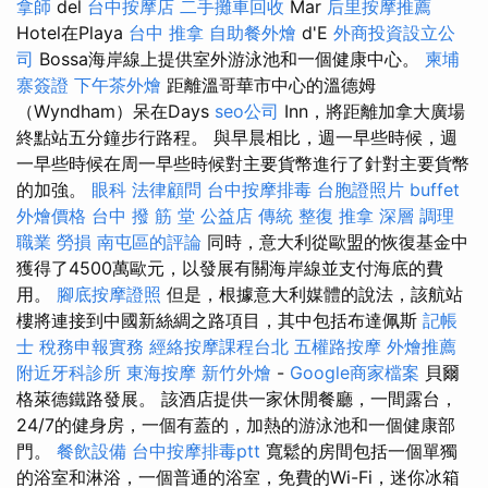
拿師
del
台中按摩店
二手攤車回收
Mar
后里按摩推薦
Hotel在Playa
台中 推拿
自助餐外燴
d'E
外商投資設立公
司
Bossa海岸線上提供室外游泳池和一個健康中心。
柬埔
寨簽證
下午茶外燴
距離溫哥華市中心的溫德姆
（Wyndham）呆在Days
seo公司
Inn，將距離加拿大廣場
終點站五分鐘步行路程。 與早晨相比，週一早些時候，週
一早些時候在周一早些時候對主要貨幣進行了針對主要貨幣
的加強。
眼科
法律顧問
台中按摩排毒
台胞證照片
buffet
外燴價格
台中 撥 筋 堂 公益店 傳統 整復 推拿 深層 調理
職業 勞損 南屯區的評論
同時，意大利從歐盟的恢復基金中
獲得了4500萬歐元，以發展有關海岸線並支付海底的費
用。
腳底按摩證照
但是，根據意大利媒體的說法，該航站
樓將連接到中國新絲綢之路項目，其中包括布達佩斯
記帳
士 稅務申報實務
經絡按摩課程台北
五權路按摩
外燴推薦
附近牙科診所
東海按摩
新竹外燴
-
Google商家檔案
貝爾
格萊德鐵路發展。 該酒店提供一家休閒餐廳，一間露台，
24/7的健身房，一個有蓋的，加熱的游泳池和一個健康部
門。
餐飲設備
台中按摩排毒ptt
寬鬆的房間包括一個單獨
的浴室和淋浴，一個普通的浴室，免費的Wi-Fi，迷你冰箱