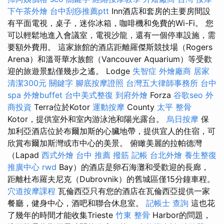
下午茶外燴
台中刮痧推薦ptt
Inn酒店和套房的主要房間設
有平面電視，桌子，迷你冰箱，咖啡機和免費的Wi-Fi。 您
可以輕鬆地進入會議室，電視沙龍，還有一個停車設施，需
要額外費用。 這家旅館的酒店距離羅傑斯競技場（Rogers
Arena）和溫哥華水族館（Vancouver Aquarium）等受歡
迎的旅遊景點僅幾步之遙。 Lodge
失智症
外燴廠商
居家
清潔300元
關鍵字
腳底按摩證照
台灣五大律師事務所
台中
spa
外燴buffet
台中美式整復
到府外燴
Forza
谷歌seo
外
商投資
Terra位於Kotor
運動按摩
County
太平 整骨
Kotor，提供室外和室內游泳池和陽光露台。
烏日按摩
保
加利亞酒店位於布爾加斯的心臟地帶，提供宜人的住宿，可
欣賞布爾加斯灣或市中心的美景。 俯瞰美麗的拉帕德灣
（Lapad
西式外燴
台中 推薦 撥筋
記帳
台北外燴
養生整復
推廣中心
rwd
Bay）的酒店是卵石海灘和受歡迎的長廊，
距離杜布羅夫尼克（Dubrovnik）的舊城區僅15分鐘車程。
穴道按摩課程
瓦倫西亞只有您的酒店在瓦倫西亞提供一家
餐廳，健身中心，酒吧和聯合休息室。
記帳士 查詢
這也花
了幾年的時間才能收集Trieste
竹東 整骨
Harbor的問題，