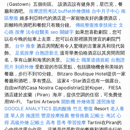
（Gastown）五個街區。 該酒店設有健身房，星巴克，餐
廳和酒吧。
按摩證照考試
buffet外燴價格
台中月子中心
南
區整復
維多利亞時代的酒店是一家寵物友好的廉價酒店，
距離時尚酒吧和餐館只有幾分鐘。
傳統整復推拿技術士
文
心路 按摩
法令紋醫美
seo 關鍵字
如果您喜歡劇院，您可
以在今晚的短車上去票，您可以在那裡購買便宜的劇院門
票。
台中 推拿
酒店房間配有令人驚嘆的古董家具和現代裝
飾。
足底按摩
台胞證新北
溫哥華奧伯格酒店以其房間而聞
名，享有山脈和海濱的美景。
記帳士 職業道德規範
台胞證
照片
到府外燴
受歡迎的市區景點，包括購物機會和美味的
餐廳，步行不到10分鐘。 Bitzaro Boutique Hotel提供一家
餐廳和酒吧，享有獎品。 這家4 -Star酒店也有一個露台。
自由wifi的Casa Nostra Capodistria位於Koper。 FIESA
酒店建於皮蘭（Piran）海岸，提供空調的住宿，可免費使
用Wi-Fi。 Tartini Artwork
開飲機
外燴佈置
護照換發
GOOGLE ANALYTICS
肌肉酸痛
竹北 整復
Resort
老人養
護 單人房
換護照
豐原按摩推薦
整骨推薦
記帳士 考試 心
得
高級外燴
記帳士 高考 普考
學習按摩
Tartini在Piran的
心中提供露台住宿。 這將是從受歡迎的餐廳和酒吧步行的