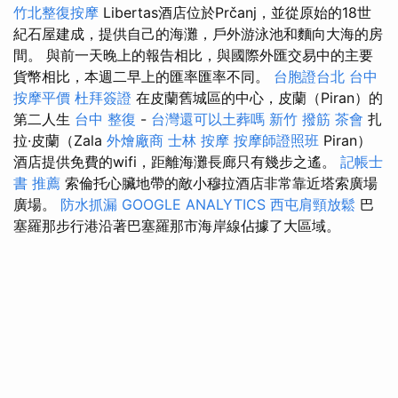
竹北整復按摩
Libertas酒店位於Prčanj，並從原始的18世
紀石屋建成，提供自己的海灘，戶外游泳池和麵向大海的房
間。 與前一天晚上的報告相比，與國際外匯交易中的主要
貨幣相比，本週二早上的匯率匯率不同。
台胞證台北
台中
按摩平價
杜拜簽證
在皮蘭舊城區的中心，皮蘭（Piran）的
第二人生
台中 整復
-
台灣還可以土葬嗎
新竹 撥筋
茶會
扎
拉·皮蘭（Zala
外燴廠商
士林 按摩
按摩師證照班
Piran）
酒店提供免費的wifi，距離海灘長廊只有幾步之遙。
記帳士
書 推薦
索倫托心臟地帶的敵小穆拉酒店非常靠近塔索廣場
廣場。
防水抓漏
GOOGLE ANALYTICS
西屯肩頸放鬆
巴
塞羅那步行港沿著巴塞羅那市海岸線佔據了大區域。