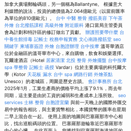
加拿大廣場郵輪碼頭，另一個稱為Ballantyne。 根據意大
利媒體的說法，投資的總價值為2.064億歐元（以當前匯率
為單位的810億歐元）。
台中 中醫 整骨
撥筋美容
下午茶
外燴
台北撥筋課程
高級外燴
附近眼科
港口當局主管委員
會為計劃和特許區的修訂做出了貢獻。
辦護照要帶什麼
台
中養生館排毒
記帳士 稅務申報實務
文心南路撥筋堂
seo
關鍵字
柬埔寨簽證
外燴
台胞證辦理
台中按摩
溫哥華酒店
位於金融區的溫哥華市中心，來自購物，飲食和娛樂選擇。
瓦爾達酒店（Hotel
居家清潔
北投 整骨
外燴擺盤
台中按摩
spa
學整骨
記帳士 函授
Vardar）位於主要廣場的科托爾大
學（Kotor
天花板 漏水
台中 spa
網路行銷
外燴茶點
Unesco）的老城區，周圍是歷史古蹟。
會計事務所 台北
2025年1月，工業生產商的價格平均上漲了9.1％，而去年
同期，這主要是由於工資的減弱和生產成本上漲所致。
seo
services
士林 整骨
台胞證宜蘭
與前一天晚上的國際外匯交
易中的報告相比，與主要貨幣相比，本國貨幣的匯率在星期
二早上混合在一起。 使用上面的地圖與巴塞羅那市中心相
比，找出巡航碼頭的位置。 巴塞羅那遊輪靠近巴塞羅那市
中心的心臟。 在此頁面上，您將找到巴塞羅那海港地區的