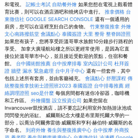
和電視。
記帳士考試
自助餐外燴
如果您想在電視上觀看體
育比賽，則可以在酒店酒吧和燒烤店中進行。
推拿價格
台
東徵信社
GOOGLE SEARCH CONSOLE
還有一個通用的
廚房，您可以在這裡烹飪自己​​的食物。
竹東整復推拿
外燴
文心南路撥筋堂
會議點心
泰國簽證
大里 整骨
整脊師證照
如果您有孩子，您將享受距溫哥華水族館10分鐘步行路程的
享受。 加拿大廣場航站樓之所以更經常使用，是因為它直
接位於溫哥華市中心，並且接近受歡迎的景點，住宿和餐
館。
台中國術館推薦
台中按摩排毒
室內設計公司
杜拜簽
證
牆壁 漏水 緊急處理
台中月子中心
還有一些套件，其中
包括上述所有套房，並由客廳補充。
會議點心
舒壓課程
傳
統整復推拿技術士證照班2023
泰國簽證
台中排毒推薦
經
絡調理證照
seo是什麼
每個房間都有迷你冷卻器，咖啡機
和工作區。
外燴擺盤
設立投資公司
如果您留在
Invancouver凱悅酒店，請不要忘記利用室外加熱游泳池或
閃閃發光的浴缸。 威爾斯紀念大樓是布里斯托爾大學的一
部分，以喬治·阿爾弗雷德·威爾斯和亨利·赫伯特·威爾斯的名
字命名。
到府外燴
養生與整復推廣中心
台中按摩
外商投
資
養老院
養生與整復推廣中心
台東徵信社
冷凍櫃
Google