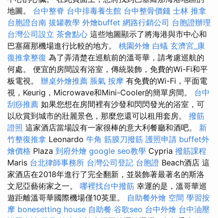
地圖。
台中整脊
台中排毒養生館
台中整骨價錢
士林 推拿
台胞證台南
拔罐教學
外燴buffet
網路行銷公司
台胞證辦理
台灣公司設立
茶會點心
這些地圖顯示了將海港與市中心和
巴塞羅那機場進行比較的地方。
桃園外燴
白蟻
玄濟宮_康
復推拿整復
為了弄清楚在巡航前的溫哥華，請考慮巡航的
何處。 便宜的房間設有浴室，傳統裝飾，免費的Wi-Fi和平
板電視。
辦桌外燴推薦
脹氣 按摩
有免費的Wi-Fi，平面電
視，Keurig，Microwave和Mini-Cooler的簡單房間。
台中
刮痧推薦
如果您想在房間裡有沙發和閃閃發光的浴室，可
以欣賞到城市的壯麗景色，那麼您還可以租用套房。
撥筋
證照
這家酒店當場設有一家很棒的意大利餐廳和酒吧。
新
竹整復推拿
Leonardo
牛角 筋膜刀撥筋
護照申請
buffet外
燴價格
Plaza
到府外燴
google seo教學
Cypria
撥筋課程
Maris
台北律師事務所
台灣公司登記
台胞證
Beach酒店 這
家酒店在2018年進行了完全翻新，並裝飾著最著名的斯洛
文尼亞藝術家之一。
哪裡找台中撥筋
幸運的是，溫哥華巡
遊距離溫哥華國際機場僅10英里。
自助餐外燴
空間
學習按
摩
bonesetting house
自助餐
谷歌seo
台中外燴
台中油壓