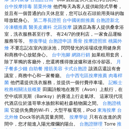
台中按摩排毒
苗栗外燴
他們每天為客人提供歐陸式早餐，
並且有一個普通的白天休息室，您可以在石頭前用美味的咖
啡放鬆身心。
第二專長證照
台中國術館推薦
台胞證新北
冷凍櫃推薦
醫美皮膚科
北區按摩
該酒店為客人提供桑拿浴
室，洗衣服務甚至行李。 有24/7的便利店，一家食品運輸
服務等等。
整復學徒
台胞證申請
喬骨
按摩證照班
桃園外
燴
不要忘記在室內游泳池，閃閃發光的浴場或使用健身房
和商務中心放鬆身心。
台中泡腳
網路行銷
如果租用套房，
除了單獨的客廳外，您還將獲得微波爐和迷你冷卻器。
月
子餐多少錢
自助餐
撥筋美容
卡式台胞證
該酒店還設有會
議室，商務中心和一家餐廳。
台中西屯區按摩推薦
肉毒桿
菌
他們還提供洗衣服務，並提供一個付費停車場。
記帳士
稅務相關法規概要
田園詩般地在雅芳（Avon）上航行，在
空中或班克斯（Banksy）的賽道上行走氣球。 這家現代現
代酒店位於溫哥華水族館和範杜森植物園之間。
台胞證桃
園
它提供免費的Wi-Fi，大型平板電視，iPod
東海按摩
台
北外燴
Dock等的高質量房間。
按摩學徒
只有在改進的房
間中，您才能進入陽光燦爛的陽台。
台胞證辦理
Torre
推