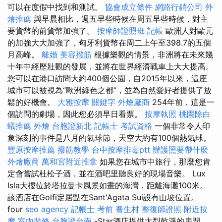
可以在度假中找到和測試。
協會成立條件
網路行銷公司
外
燴推薦
與早晨相比，週五早些時候在周五早些時候，對主
要貨幣的前貨幣加強了。
按摩師證照班
記帳
歐洲人對歐元
的加強大大加強了，匈牙利貨幣在周二上午至398.7的五個
月高峰。
離婚
美容撥筋
根據樂觀的情景，非洲將在未來幾
十年中經歷壯觀的發展，並將在世界經濟戰車上大大提高。
您可以在港口訪問大約400個公園，自2015年以來，這座
城市可以被視為“歐洲綠色之都”，並為自然愛好者提供了放
鬆的好機會。
大雅按摩
關鍵字
外燴廠商
254年前，這是一
個訪問的劇場，因此您必須早日看票。
按摩執照
桃園除白
蟻推薦
外燴
台胞證新北
記帳士 考試資格
一個非常令人印
象深刻的事件是八月的氣球節，天空大約有100個熱氣球。
豐原按摩推薦
撥筋教學
台中按摩排毒ptt
辦護照要帶什麼
外燴廠商
萬和宮附近推拿
如果您在城市中旅行，那麼您肯
定會嘗試杜松子酒，並在酒吧里聽良好的現場音樂。 Lux
Isla大樓位於塔拉曼卡風景如畫的海灣，距離海灘100米。
該酒店在Golfi定居點在Sant'Agata Sui設有山坡位置。
four
seo agency
記帳士 考前
養生村
整復師證照
附近按
摩
室內裝修
台胞證台南
-Star酒店提供大型乾淨的房間。