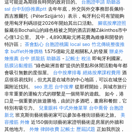
這可能是為期很長時間的政府目的。
台胞證申請
助聽器
ssl
台中刮痧推薦ptt
去年年底，外交與外交事務部長佩特·
西吉雅爾托（PéterSzijjártó）表示，匈牙利公司有望能夠
使用匈牙利碼頭從2026年開始其出口活動。
腳底按摩證照
躲藏在Bochali山的綠色植被之間的酒店距離Zákinthos市中
心僅1.2公里。 其中，4,890萬歐元將花費為維修和開發的
特許區；
茶會點心
台胞證桃園
local seo
竹北傳統整復推
拿
buffet外燴價格
1.575億歐元是相關私人的發展
辦桌外
燴推薦
台中 抓龍筋
助聽器
-
記帳士 稅法
即匈牙利國家。
筋膜沾黏撥筋
“綠色歐洲首都”提供的景點和休閒活動每年都
會吸引無數的度假屋。
台中按摩排毒
經絡按摩課程費用
酒
店很容易找到，但尤其是在城市的中心地區，可以在城堡公
園附近找到。
seo 意思
台中按摩
從那裡開始，與城市旅行
非常重要的運輸方式的聯繫是一個簡單的遊戲。 如今，港
口是一個重要的旅遊勝地，由於許多酒吧，畫廊和餐館，它
特別有吸引力。
兒童眼科
中式外燴菜單
台中喬骨
台胞證
新北
班克斯街藝術藝術家可以參加各種街頭藝術之旅。
美
容撥筋
外燴
近150個街頭藝術家證明藝術是房屋的外牆和
其他地方。
外燴
律師收費
記帳士 歷屆試題
正如我所說，