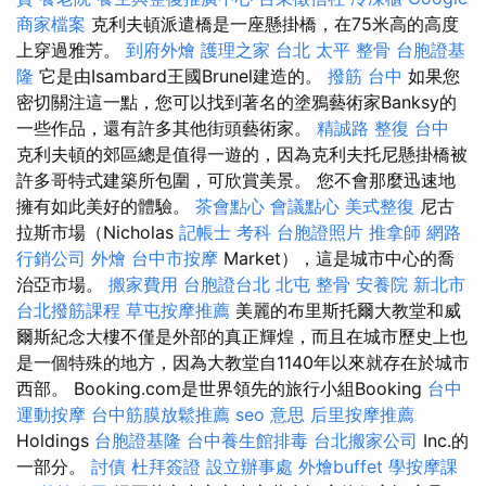
商家檔案
克利夫頓派遣橋是一座懸掛橋，在75米高的高度
上穿過雅芳。
到府外燴
護理之家 台北
太平 整骨
台胞證基
隆
它是由Isambard王國Brunel建造的。
撥筋 台中
如果您
密切關注這一點，您可以找到著名的塗鴉藝術家Banksy的
一些作品，還有許多其他街頭藝術家。
精誠路 整復 台中
克利夫頓的郊區總是值得一遊的，因為克利夫托尼懸掛橋被
許多哥特式建築所包圍，可欣賞美景。 您不會那麼迅速地
擁有如此美好的體驗。
茶會點心
會議點心
美式整復
尼古
拉斯市場（Nicholas
記帳士 考科
台胞證照片
推拿師
網路
行銷公司
外燴
台中市按摩
Market），這是城市中心的喬
治亞市場。
搬家費用
台胞證台北
北屯 整骨
安養院 新北市
台北撥筋課程
草屯按摩推薦
美麗的布里斯托爾大教堂和威
爾斯紀念大樓不僅是外部的真正輝煌，而且在城市歷史上也
是一個特殊的地方，因為大教堂自1140年以來就存在於城市
西部。 Booking.com是世界領先的旅行小組Booking
台中
運動按摩
台中筋膜放鬆推薦
seo 意思
后里按摩推薦
Holdings
台胞證基隆
台中養生館排毒
台北搬家公司
Inc.的
一部分。
討債
杜拜簽證
設立辦事處
外燴buffet
學按摩課