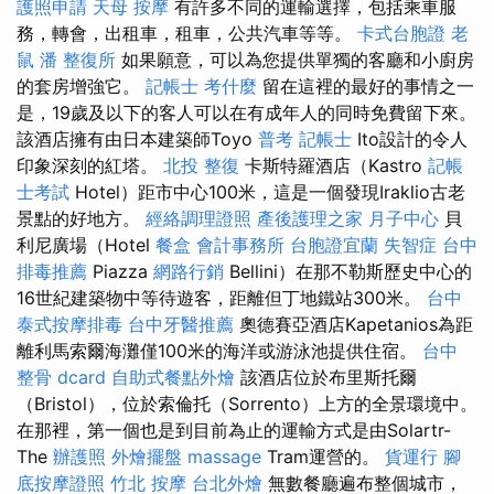
護照申請
天母 按摩
有許多不同的運輸選擇，包括乘車服
務，轉會，出租車，租車，公共汽車等等。
卡式台胞證
老
鼠
潘 整復所
如果願意，可以為您提供單獨的客廳和小廚房
的套房增強它。
記帳士 考什麼
留在這裡的最好的事情之一
是，19歲及以下的客人可以在有成年人的同時免費留下來。
該酒店擁有由日本建築師Toyo
普考 記帳士
Ito設計的令人
印象深刻的紅塔。
北投 整復
卡斯特羅酒店（Kastro
記帳
士考試
Hotel）距市中心100米，這是一個發現Iraklio古老
景點的好地方。
經絡調理證照
產後護理之家 月子中心
貝
利尼廣場（Hotel
餐盒
會計事務所
台胞證宜蘭
失智症
台中
排毒推薦
Piazza
網路行銷
Bellini）在那不勒斯歷史中心的
16世紀建築物中等待遊客，距離但丁地鐵站300米。
台中
泰式按摩排毒
台中牙醫推薦
奧德賽亞酒店Kapetanios為距
離利馬索爾海灘僅100米的海洋或游泳池提供住宿。
台中
整骨 dcard
自助式餐點外燴
該酒店位於布里斯托爾
（Bristol），位於索倫托（Sorrento）上方的全景環境中。
在那裡，第一個也是到目前為止的運輸方式是由Solartr-
The
辦護照
外燴擺盤
massage
Tram運營的。
貨運行
腳
底按摩證照
竹北 按摩
台北外燴
無數餐廳遍布整個城市，