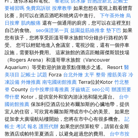
Fi，迷你冰箱和電視。
養老院
防水膠
台胞證新北
記帳士
要補習嗎
免費寫訴狀
按摩教學
如果您想在電視上觀看體育
比賽，則可以在酒店酒吧和燒烤店中進行。
下午茶外燴
烏
日按摩
肌肉酸痛
還有一個通用的廚房，您可以在這裡烹飪
自己​​的食物。
seo保證第一頁
益園益筋絡推拿
墊下巴
如果
您有孩子，您將享受距溫哥華水族館10分鐘步行路程的享
受。 您可以輕鬆地進入會議室，電視沙龍，還有一個停車
設施，需要額外費用。 這家旅館的酒店距離羅傑斯競技場
（Rogers Arena）和溫哥華水族館（Vancouver
Aquarium）等受歡迎的旅遊景點僅幾步之遙。 Resort
醫
美項目
記帳士 試題
Forza
台北外燴
太平 整骨
撥筋美容
冷
凍設備
外燴推薦
南屯國術館推薦
Terra位於Kotor
竹北整
脊
County
台中按摩排毒推薦
牙齒矯正
seo公司
辦護照要
帶什麼
Kotor，提供室外和室內游泳池和陽光露台。
台中
國術館推薦
保加利亞酒店位於布爾加斯的心臟地帶，提供
宜人的住宿，可欣賞布爾加斯灣或市中心的美景。 如果您
從加拿大廣場航站樓開始，您將在市中心有很多機會。
記
帳士 考試 報名
護照代辦
如果您的預算較窄，請留在金斯
敦酒店或帕特里夏酒店，以避免超過您的費用。
台中市按