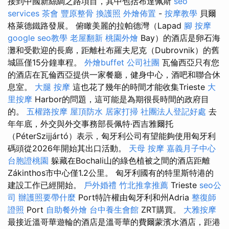
接到中國新絲綢之路項目，其中包括布達佩斯
seo
services
茶會
豐原整骨
換護照
外燴佈置
-
按摩教學
貝爾
格萊德鐵路發展。 俯瞰美麗的拉帕德灣（Lapad
腳 按摩
google seo教學
老屋翻新
桃園外燴
Bay）的酒店是卵石海
灘和受歡迎的長廊，距離杜布羅夫尼克（Dubrovnik）的舊
城區僅15分鐘車程。
外燴buffet
公司社團
瓦倫西亞只有您
的酒店在瓦倫西亞提供一家餐廳，健身中心，酒吧和聯合休
息室。
大腿 按摩
這也花了幾年的時間才能收集Trieste
大
里按摩
Harbor的問題，這可能是為期很長時間的政府目
的。
五權路按摩
屋頂防水
居家打掃
社團法人登記好處
去
年年底，外交與外交事務部長佩特·西吉雅爾托
（PéterSzijjártó）表示，匈牙利公司有望能夠使用匈牙利
碼頭從2026年開始其出口活動。
天母 按摩
嘉義月子中心
台胞證桃園
躲藏在Bochali山的綠色植被之間的酒店距離
Zákinthos市中心僅1.2公里。 匈牙利國有的特里斯特港的
建設工作已經開始。
戶外婚禮
竹北推拿推薦
Trieste
seo公
司
辦護照要帶什麼
Port特許權由匈牙利和州Adria
整復師
證照
Port
自助餐外燴
台中養生會館
ZRT購買。
大雅按摩
最接近溫哥華遊輪的酒店是溫哥華的費爾蒙濱水酒店，距港