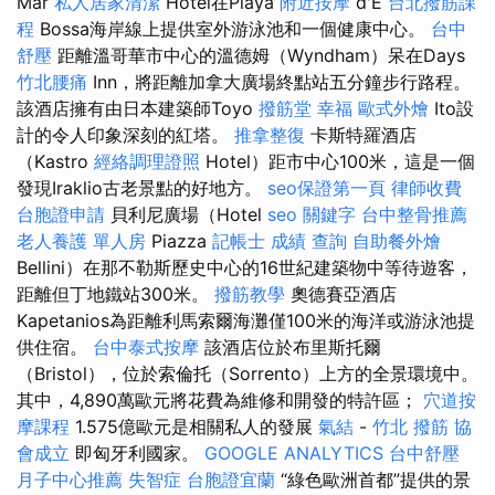
Mar
私人居家清潔
Hotel在Playa
附近按摩
d'E
台北撥筋課
程
Bossa海岸線上提供室外游泳池和一個健康中心。
台中
舒壓
距離溫哥華市中心的溫德姆（Wyndham）呆在Days
竹北腰痛
Inn，將距離加拿大廣場終點站五分鐘步行路程。
該酒店擁有由日本建築師Toyo
撥筋堂 幸福
歐式外燴
Ito設
計的令人印象深刻的紅塔。
推拿整復
卡斯特羅酒店
（Kastro
經絡調理證照
Hotel）距市中心100米，這是一個
發現Iraklio古老景點的好地方。
seo保證第一頁
律師收費
台胞證申請
貝利尼廣場（Hotel
seo 關鍵字
台中整骨推薦
老人養護 單人房
Piazza
記帳士 成績 查詢
自助餐外燴
Bellini）在那不勒斯歷史中心的16世紀建築物中等待遊客，
距離但丁地鐵站300米。
撥筋教學
奧德賽亞酒店
Kapetanios為距離利馬索爾海灘僅100米的海洋或游泳池提
供住宿。
台中泰式按摩
該酒店位於布里斯托爾
（Bristol），位於索倫托（Sorrento）上方的全景環境中。
其中，4,890萬歐元將花費為維修和開發的特許區；
穴道按
摩課程
1.575億歐元是相關私人的發展
氣結
-
竹北 撥筋
協
會成立
即匈牙利國家。
GOOGLE ANALYTICS
台中舒壓
月子中心推薦
失智症
台胞證宜蘭
“綠色歐洲首都”提供的景