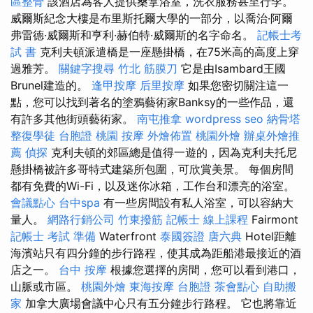
區整骨
該酒店為客人提供桑拿浴室，洗衣服務甚至行李。
威爾斯紀念大樓是布里斯托爾大學的一部分，以喬治·阿爾
弗雷德·威爾斯和亨利·赫伯特·威爾斯的名字命名。
記帳士考
試 書
克利夫頓派遣橋是一座懸掛橋，在75米高的高度上穿
過雅芳。
關鍵字搜尋
竹北 筋膜刀
它是由Isambard王國
Brunel建造的。
逢甲按摩
后里按摩
如果您密切關注這一
點，您可以找到著名的塗鴉藝術家Banksy的一些作品，還
有許多其他街頭藝術家。
南屯推拿
wordpress seo
納骨塔
整復學徒
台胞證
桃園 按摩
外燴佈置
桃園外燴
辦桌外燴推
薦
偵探
克利夫頓的郊區總是值得一遊的，因為克利夫托尼
懸掛橋被許多哥特式建築所包圍，可欣賞美景。 每個房間
都有免費的Wi-Fi，以及迷你冰箱，工作台和漂亮的浴室。
會議點心
台中spa
有一些房間設有私人浴室，可以容納大
量人。
網路行銷公司
竹東撥筋
記帳士 線上課程
Fairmont
記帳士 考試 準備
Waterfront
泰國簽證
唐六典
Hotel距離
海濱站只有四分鐘的步行路程，使其成為距船港最接近的酒
店之一。
台中 按摩
根據您選擇的房間，您可以看到港口，
山脈或市區。
桃園外燴
東海按摩
台胞證
茶會點心
自助搬
家
加拿大廣場會議中心只有五分鐘步行路程。 它也將靠近