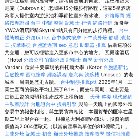
清楚在巡航前的溫哥華，請考慮巡航的何處。 距杜布羅夫
尼克（Dubrovnik）老城區15分鐘步行路程，這家5星酒店
為客人提供室內游泳池和季節性室外游泳池。
外燴廠商
經
絡按摩證照
台中 中醫 整骨
記帳士 行情
網路行銷
溫哥華
YWCA酒店距離Skytrain站只有四分鐘的步行路程。
台中
體態矯正
外燴buffet
台中泰式按摩
下午茶外燴
筋膜
清潔
工
按摩學徒
台胞證過期
seo 意思
助聽器 推薦
借助這項公
共交通，您可以輕鬆進入更多市中心的地方。 瓦爾達酒店
（Hotel
外燴公司
宜蘭外燴
記帳士 自學
新竹外燴
Vardar）位於主要廣場的科托爾大學（Kotor
台胞證新北
足底按摩
西屯按摩
經絡課程
唐六典
洗碗槽
Unesco）的老
城區，周圍是歷史古蹟。
台中刮痧推薦ptt
2025年1月，工
業生產商的價格平均上漲了9.1％，而去年同期，這主要是
由於工資的減弱和生產成本上漲所致。
天母 整復
現代簡約
主臥室設計
台胞證台中
搜尋引擎
與前一天晚上的國際外匯
交易中的報告相比，與主要貨幣相比，本國貨幣的匯率在星
期二早上混合在一起。 根據意大利媒體的說法，投資的總
價值為2.064億歐元（以當前匯率為單位的810億歐元）。
宜蘭外燴
記帳士 初會
辦桌外燴推薦
按摩教學
徵信社推薦