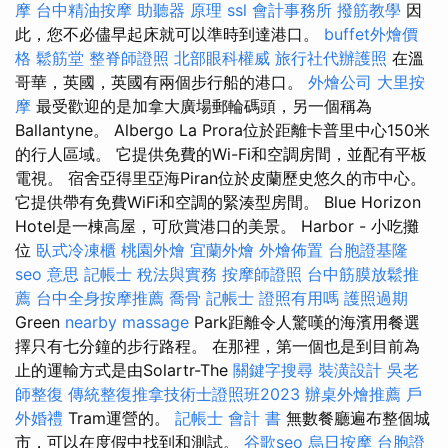
摩
台中精油按摩
助聽器 原理
ssl
會計事務所
撥筋教學
因
此，您不必儘早起床就可以準時到達港口。
buffet外燴價
格
鬆筋堂
整脊師證照
北部眼科權威
旅行社代辦護照
在溫
哥華，英國，英國有兩個步行船的港口。
外燴公司
大里按
摩
最受歡迎的是加拿大廣場郵輪碼頭，另一個稱為
Ballantyne。 Albergo La Prora位於距離卡普里中心150米
的行人區域。 它提供免費的Wi-Fi和空調房間，並配有平板
電視。 宿舍亞得里亞海Piran位於皮蘭歷史悠久的市中心。
它提供帶有免費WiFi和空調的緊湊型房間。 Blue Horizo​​n
Hotel是一棟高屋，可欣賞港口的美景。 Harbor - 小吃攤
位
臥式冷凍櫃
桃園外燴
宜蘭外燴
外燴佈置
台胞證基隆
seo 意思
記帳士 稅法與實務
按摩師證照
台中筋膜放鬆推
薦
台中全身按摩推薦
喬骨
記帳士 證照有用嗎
護照過期
Green
nearby massage
Park距離令人驚嘆的海濱用餐選
擇只有七分鐘的步行路程。 在那裡，第一個也是到目前為
止的運輸方式是由Solartr-The
關鍵字搜尋
裝潢設計
吳老
師整復
傳統整復推拿技術士證照班2023
辦桌外燴推薦
戶
外婚禮
Tram運營的。
記帳士 會計 書
無數餐廳遍布整個城
市，可以在度假中找到和測試。
谷歌seo
烏日按摩
台胞證