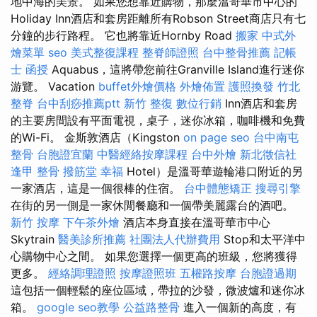
地中海的美景。 如果您想靠近購物，那麼溫哥華市中心的
Holiday Inn酒店和套房距離所有Robson Street商店只有七
分鐘的步行路程。 它也將靠近Hornby Road
搬家
中式外
燴菜單
seo
美式整復課程
整脊師證照
台中整骨推薦
記帳
士 函授
Aquabus，這將帶您前往Granville Island進行迷你
游覽。 Vacation
buffet外燴價格
外燴佈置
護照換發
竹北
整脊
台中刮痧推薦ptt
新竹 整復
數位行銷
Inn酒店和套房
的主要房間設有平面電視，桌子，迷你冰箱，咖啡機和免費
的Wi-Fi。 金斯敦酒店（Kingston
on page seo
台中南屯
整骨
台胞證宜蘭
中醫經絡按摩課程
台中外燴
新北徵信社
逢甲 整骨
撥筋堂 幸福
Hotel）是溫哥華遊輪港口附近的另
一家酒店，這是一個很棒的住宿。
台中體態矯正
搜尋引擎
在街的另一側是一家休閒餐廳和一個帶美麗露台的酒吧。
新竹 按摩
下午茶外燴
酒店本身直接在溫哥華市中心
Skytrain
醫美診所推薦
社團法人代辦費用
Stop和太平洋中
心購物中心之間。 如果您選擇一個更高的班級，您將獲得
更多。
經絡調理證照
按摩證照班
五權路按摩
台胞證過期
這包括一個輕鬆的座位區域，帶拉的沙發，微波爐和迷你冰
箱。
google seo教學
公益路整骨
進入一個新的高度，有