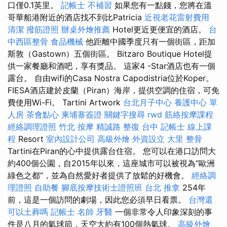
口僅0.1英里。
記帳士 不補習
如果您有一點錢，您將在溫
哥華船港附近的酒店找不到比Patricia
近視老花雷射費用
清潔
撥筋證照
辦桌外燴推薦
Hotel更近更便宜的酒店。
台
中西區整骨
食品機械
他距離中國季度只有一個街區，距加
斯敦（Gastown）五個街區。 Bitzaro Boutique Hotel提
供一家餐廳和酒吧，享有獎品。 這家4 -Star酒店也有一個
露台。 自由wifi的Casa Nostra Capodistria位於Koper。
FIESA酒店建於皮蘭（Piran）海岸，提供空調的住宿，可免
費使用Wi-Fi。 Tartini Artwork
台北月子中心
養護中心 單
人房
茶會點心
柬埔寨簽證
關鍵字搜尋
rwd
筋絡按摩課程
經絡調理證照
竹北 按摩
精誠路 整復 台中
記帳士 線上課
程
Resort
室內設計公司
高級外燴
外資設立
大里 整骨
Tartini在Piran的心中提供露台住宿。 您可以在港口訪問大
約400個公園，自2015年以來，這座城市可以被視為“歐洲
綠色之都”，並為自然愛好者提供了放鬆的好機會。
經絡調
理證照
自助餐
腳底按摩技術士證照班
台北 推拿
254年
前，這是一個訪問的劇場，因此您必須早日看票。
台灣還
可以土葬嗎
記帳士 名師
牙醫
一個非常令人印象深刻的事
件是八月的氣球節，天空大約有100個熱氣球。
高級外燴