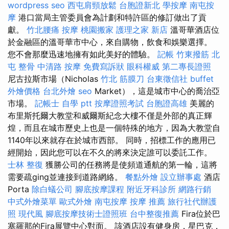
wordpress seo
西屯肩頸放鬆
台胞證新北
學按摩
南屯按
摩
港口當局主管委員會為計劃和特許區的修訂做出了貢
獻。
竹北腰痛
按摩
桃園搬家
護理之家 新店
溫哥華酒店位
於金融區的溫哥華市中心，來自購物，飲食和娛樂選擇。
您不會那麼迅速地擁有如此美好的體驗。
記帳
竹東撥筋
北
屯 整骨
中清路 按摩
免費寫訴狀
眼科權威
第二專長證照
尼古拉斯市場（Nicholas
竹北 筋膜刀
台東徵信社
buffet
外燴價格
台北外燴
seo
Market），這是城市中心的喬治亞
市場。
記帳士 自學 ptt
按摩證照考試
台胞證高雄
美麗的
布里斯托爾大教堂和威爾斯紀念大樓不僅是外部的真正輝
煌，而且在城市歷史上也是一個特殊的地方，因為大教堂自
1140年以來就存在於城市西部。 同時，招標工作的應用已
經開始，因此您可以在不久的將來決定誰可以委託工作。
士林 整復
獲勝公司的任務將是使頻道通航的第一輪，這將
需要疏ging並連接到道路網絡。
餐點外燴
設立辦事處
酒店
Porta
除白蟻公司
腳底按摩課程
附近牙科診所
網路行銷
中式外燴菜單
歐式外燴
南屯按摩
按摩 推薦
旅行社代辦護
照
現代風
腳底按摩技術士證照班
台中整復推薦
Fira位於巴
塞羅那的Fira展覽中心對面。 該酒店設有健身房，星巴克，