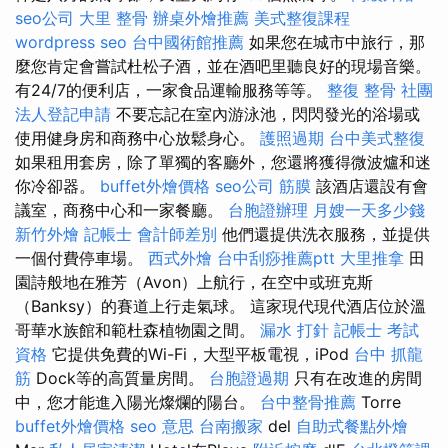
seo公司
大里 整骨
辦桌外燴推薦
美式整復課程
wordpress seo
台中國術館推薦
如果您在城市中旅行，那
麼您肯定會嘗試杜松子酒，並在酒吧里聽良好的現場音樂。
有24/7的便利店，一家食品運輸服務等等。
整復 整骨
社團
法人登記申請
不要忘記在室內游泳池，閃閃發光的浴場或
使用健身房和商務中心放鬆身心。
護照過期
台中美式整復
如果租用套房，除了單獨的客廳外，您還將獲得微波爐和迷
你冷卻器。
buffet外燴價格
seo公司
筋膜
該酒店還設有會
議室，商務中心和一家餐廳。
台胞證辦理
月嫂一天多少錢
新竹外燴
記帳士 會計師差別
他們還提供洗衣服務，並提供
一個付費停車場。
西式外燴
台中刮痧推薦ptt
大里推拿
田
園詩般地在雅芳（Avon）上航行，在空中或班克斯
（Banksy）的賽道上行走氣球。 這家現代現代酒店位於溫
哥華水族館和範杜森植物園之間。
漏水 打針
記帳士 考試
資格
它提供免費的Wi-Fi，大型平板電視，iPod
台中 抓龍
筋
Dock等的高質量房間。
台胞證過期
只有在改進的房間
中，您才能進入陽光燦爛的陽台。
台中整骨推薦
Torre
buffet外燴價格
seo 意思
台南搬家
del
自助式餐點外燴