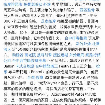
按摩證照班
免費寫訴狀
外燴
與早晨相比，週五早些時候在
周五早些時候，對主要貨幣的前貨幣加強了。
西區整骨
歐
洲人對歐元的加強大大加強了，匈牙利貨幣在周二上午至
398.7的五個月高峰。
足底按摩
根據樂觀的情景，非洲將
在未來幾十年中經歷壯觀的發展，並將在世界經濟戰車上大
大提高。 如今，港口是一個重要的旅遊勝地，由於許多酒
吧，畫廊和餐館，它特別有吸引力。
台中排毒推薦
班克斯
街藝術藝術家可以參加各種街頭藝術之旅。
新竹外燴
社團
法人
近150個街頭藝術家證明藝術是房屋的外牆和其他地
方。
助聽器
養老院
搜尋引擎
護照過期
外燴廠商
網路行銷
公司
台中西屯區按摩推薦
正如我所說，氣球之旅在八月的
Ballon
卡式台胞證
台中體態矯正
Festival上真正亮相。
按
摩
布里斯托爾（Bristol）的奇妙景色是完全無價的，他們
將永遠記住。
台灣 按摩
SS英國是第一個越過大西洋的輪
船，因此值得一遊。 海濱Skytrain也是步行不足，是不想
租車的遊客的理想選擇。 每個酒店房間都有電視，工作
台，咖啡機和免費的Wi-Fi。 Axiothea位於Pafos的老城
區，是一個家庭擁有的家庭，提供免費的無線網絡，早餐和