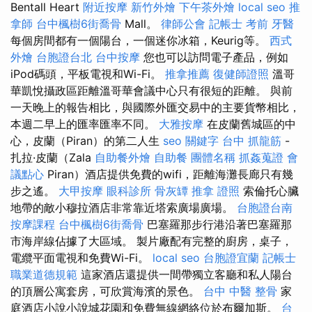
Bentall Heart
附近按摩
新竹外燴
下午茶外燴
local seo
推
拿師
台中楓樹6街喬骨
Mall。
律師公會
記帳士 考前
牙醫
每個房間都有一個陽台，一個迷你冰箱，Keurig等。
西式
外燴
台胞證台北
台中按摩
您也可以訪問電子產品，例如
iPod碼頭，平板電視和Wi-Fi。
推拿推薦
復健師證照
溫哥
華凱悅攝政區距離溫哥華會議中心只有很短的距離。 與前
一天晚上的報告相比，與國際外匯交易中的主要貨幣相比，
本週二早上的匯率匯率不同。
大雅按摩
在皮蘭舊城區的中
心，皮蘭（Piran）的第二人生
seo 關鍵字
台中 抓龍筋
-
扎拉·皮蘭（Zala
自助餐外燴
自助餐
團體名稱
抓姦蒐證
會
議點心
Piran）酒店提供免費的wifi，距離海灘長廊只有幾
步之遙。
大甲按摩
眼科診所
骨灰罈
推拿 證照
索倫托心臟
地帶的敵小穆拉酒店非常靠近塔索廣場廣場。
台胞證台南
按摩課程
台中楓樹6街喬骨
巴塞羅那步行港沿著巴塞羅那
市海岸線佔據了大區域。 製片廠配有完整的廚房，桌子，
電纜平面電視和免費Wi-Fi。
local seo
台胞證宜蘭
記帳士
職業道德規範
這家酒店還提供一間帶獨立客廳和私人陽台
的頂層公寓套房，可欣賞海濱的景色。
台中 中醫 整骨
家
庭酒店小說小說城花園和免費無線網絡位於布爾加斯。
台