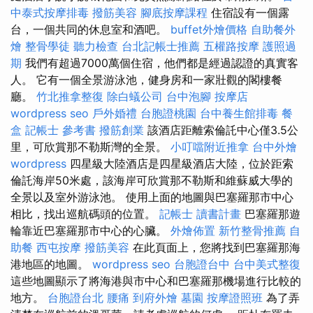
中泰式按摩排毒
撥筋美容
腳底按摩課程
住宿設有一個露
台，一個共同的休息室和酒吧。
buffet外燴價格
自助餐外
燴
整骨學徒
聽力檢查
台北記帳士推薦
五權路按摩
護照過
期
我們有超過7000萬個住宿，他們都是經過認證的真實客
人。 它有一個全景游泳池，健身房和一家壯觀的閣樓餐
廳。
竹北推拿整復
除白蟻公司
台中泡腳
按摩店
wordpress seo
戶外婚禮
台胞證桃園
台中養生館排毒
餐
盒
記帳士 參考書
撥筋創業
該酒店距離索倫託中心僅3.5公
里，可欣賞那不勒斯灣的全景。
小叮噹附近推拿
台中外燴
wordpress
四星級大陸酒店是四星級酒店大陸，位於距索
倫託海岸50米處，該海岸可欣賞那不勒斯和維蘇威大學的
全景以及室外游泳池。 使用上面的地圖與巴塞羅那市中心
相比，找出巡航碼頭的位置。
記帳士 讀書計畫
巴塞羅那遊
輪靠近巴塞羅那市中心的心臟。
外燴佈置
新竹整骨推薦
自
助餐
西屯按摩
撥筋美容
在此頁面上，您將找到巴塞羅那海
港地區的地圖。
wordpress seo
台胞證台中
台中美式整復
這些地圖顯示了將海港與市中心和巴塞羅那機場進行比較的
地方。
台胞證台北
腰痛
到府外燴
墓園
按摩證照班
為了弄