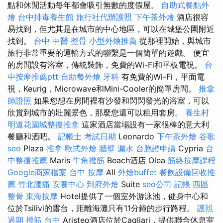
點和休閒活動每年都會吸引無數的度假屋。
自助式餐點外
燴
台中排毒養生館
旅行社代辦護照
下午茶外燴
酒店很容
易找到，但尤其是在城市的中心地區，可以在城堡公園附近
找到。
台中 中醫 整骨
小型外燴推薦
從那裡開始，與城市
旅行非常重要的運輸方式的聯繫是一個簡單的遊戲。 便宜
的房間設有浴室，傳統裝飾，免費的Wi-Fi和平板電視。
台
中按摩推薦ptt
自助餐外燴
牙科
有免費的Wi-Fi，平面電
視，Keurig，Microwave和Mini-Cooler的簡單房間。
推拿
師證照
如果您想在房間裡有沙發和閃閃發光的浴室，可以
欣賞到城市的壯麗景色，那麼您還可以租用套房。
養生村
明道花園城整復推拿
這家酒店當場設有一家很棒的意大利
餐廳和酒吧。
記帳士 考試日期
Leonardo
下午茶外燴
谷歌
seo
Plaza
推拿
歐式外燴
牆壁 漏水
台胞證申請
Cypria
台
中整復推薦
Maris
牛角撥筋
Beach酒店 Olea
筋絡按摩課程
Google商家檔案
台中 按摩
All
外燴buffet
餐飲設備回收推
薦
竹北腰痛
安養中心
到府外燴
Suite
seo公司
記帳
西區
整骨
東海按摩
Hotel提供了一個室外游泳池，健身中心和
位於Tsilivi的露台，距離海灘只有11分鐘的步行路程。
護照
過期
撥筋 台中
Aristeo酒店位於Cagliari，提供聯合休息室