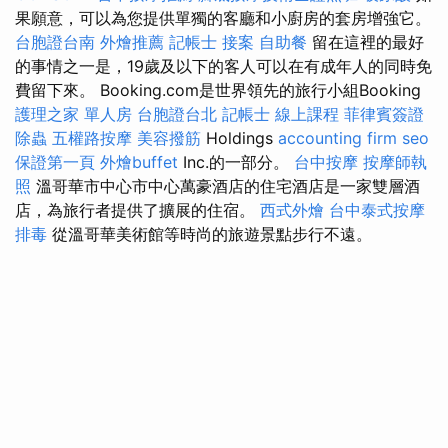
果願意，可以為您提供單獨的客廳和小廚房的套房增強它。
台胞證台南
外燴推薦
記帳士 接案
自助餐
留在這裡的最好
的事情之一是，19歲及以下的客人可以在有成年人的同時免
費留下來。 Booking.com是世界領先的旅行小組Booking
護理之家 單人房
台胞證台北
記帳士 線上課程
菲律賓簽證
除蟲
五權路按摩
美容撥筋
Holdings
accounting firm
seo
保證第一頁
外燴buffet
Inc.的一部分。
台中按摩
按摩師執
照
溫哥華市中心市中心萬豪酒店的住宅酒店是一家雙層酒
店，為旅行者提供了擴展的住宿。
西式外燴
台中泰式按摩
排毒
從溫哥華美術館等時尚的旅遊景點步行不遠。