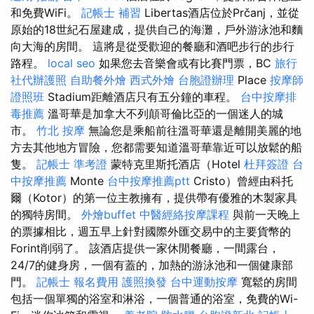
和免費WiFi。
記帳士 補習
Libertas酒店位於Prčanj，並從
原始的18世紀石屋建成，提供自己的海灘，戶外游泳池和麵
向大海的房間。 這將是從受歡迎的餐廳和酒吧步行的步行
路程。
local seo
如果您去音樂會或有比賽門票，BC
旅行
社代辦護照
自助餐外燴
西式外燴
台胞證辦理
Place
按摩師
證照班
Stadium距離酒店只有五分鐘的車程。
台中按摩排
毒推薦
溫哥華是加拿大不列顛哥倫比亞的一個迷人的城
市。
竹北 按摩
無論您是乘船前往溫哥華還是離開美麗的地
方去其他地方冒險，您都需要知道溫哥華靠近可以放鬆的船
隻。
記帳士 準考證
蒙特克里斯托酒店（Hotel
杜拜簽證
台
中按摩推薦
Monte
台中按摩推薦ptt
Cristo）曾經由科托
爾（Kotor）的第一位主教擁有，提供帶有優雅的木製家具
的獨特房間。
外燴buffet
中醫經絡按摩課程
與前一天晚上
的票據相比，週五早上針對國際外匯交易中的主要貨幣的
Forint削弱了。 該酒店提供一家休閒餐廳，一間露台，
24/7的健身房，一個有蓋的，加熱的游泳池和一個健康部
門。
記帳士 報名費用
護照換發
台中運動按摩
寬鬆的房間
包括一個單獨的浴室和淋浴，一個普通的浴室，免費的Wi-