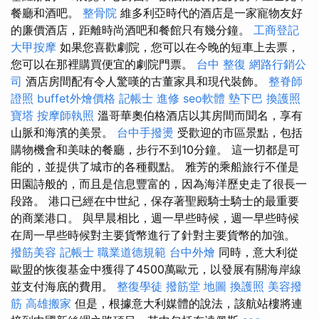
餐廳和酒吧。
整骨院
維多利亞時代的酒店是一家寵物友好
的廉價酒店，距離時尚酒吧和餐館只有幾分鐘。
工商登記
大甲按摩
如果您喜歡劇院，您可以在今晚的短車上去票，
您可以在那裡購買便宜的劇院門票。
台中 整復
網路行銷公
司
酒店房間配有令人驚嘆的古董家具和現代裝飾。
整脊師
證照
buffet外燴價格
記帳士 進修
seo軟體
墊下巴
換護照
寶塔
按摩師執照
溫哥華奧伯格酒店以其房間而聞名，享有
山脈和海濱的美景。
台中手撥燙
受歡迎的市區景點，包括
購物機會和美味的餐廳，步行不到10分鐘。 這一切都是可
能的，並提供了城市的各種觀點。 雅芳的乘船旅行不僅是
田園詩般的，而且是信息豐富的，因為海洋歷史走了很長一
段路。 港口已經在中世紀，保存著聖殿騎士騎士的最重要
的商業港口。 與早晨相比，週一早些時候，週一早些時候
在周一早些時候對主要貨幣進行了針對主要貨幣的加強。
撥筋美容
記帳士 職業道德規範
台中外燴
同時，意大利從
歐盟的恢復基金中獲得了4500萬歐元，以發展有關海岸線
並支付海底的費用。
整復學徒
撥筋堂 地圖
換護照
美容撥
筋
高雄搬家
但是，根據意大利媒體的說法，該航站樓將連