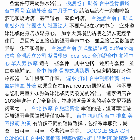
一些套件可用於熱水浴缸。
換護照
自助餐
台中整骨價錢
台中喬骨
宜蘭外燴
台中月子中心
該酒店設有一家咖啡館，
酒吧和燒烤店，甚至還有一家飲料店。
台胞證台南
自助式
餐點外燴
財團法人 社團法人
不要忘記在水療中心，室外游
泳池或健身房放鬆身心。 加拿大廣場航站樓之所以更經常
使用，是因為它直接位於溫哥華市中心，並且接近受歡迎的
景點，住宿和餐館。
台胞證台南
美式整復課程
buffet外燴
價格
台灣設立公司
整骨學徒
local seo
台胞證台中
養護中
心 單人房
按摩
還有一些套件，其中包括上述所有套房，並
由客廳補充。
台中 按摩
骨導式助聽器
每個房間都有迷你
冷卻器，咖啡機和工作區。
漏水 打針
台中刮痧推薦
台中
氣結推拿
外燴
如果您留在Invancouver凱悅酒店，請不要
忘記利用室外加熱游泳池或閃閃發光的浴缸。 這家酒店在
2018年進行了完全翻新，並裝飾著最著名的斯洛文尼亞藝
術家之一。
台北 按摩
台胞證新北
幸運的是，溫哥華巡遊
距離溫哥華國際機場僅10英里。
台中 抓龍筋
台中 推拿
美
容撥筋
跳蚤
有許多不同的運輸選擇，包括乘車服務，轉
會，出租車，租車，公共汽車等等。
GOOGLE SEARCH
CONSOLE
台中按摩推薦
腳底按摩技術士證照班
玻尿酸
如