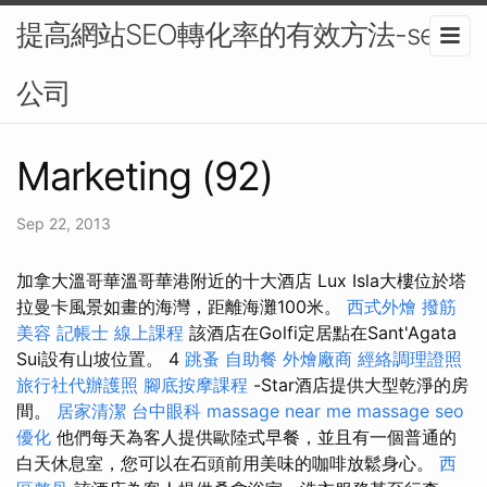
提高網站SEO轉化率的有效方法-seo
公司
Marketing (92)
Sep 22, 2013
加拿大溫哥華溫哥華港附近的十大酒店 Lux Isla大樓位於塔
拉曼卡風景如畫的海灣，距離海灘100米。
西式外燴
撥筋
美容
記帳士 線上課程
該酒店在Golfi定居點在Sant'Agata
Sui設有山坡位置。 4
跳蚤
自助餐
外燴廠商
經絡調理證照
旅行社代辦護照
腳底按摩課程
-Star酒店提供大型乾淨的房
間。
居家清潔
台中眼科
massage near me
massage
seo
優化
他們每天為客人提供歐陸式早餐，並且有一個普通的
白天休息室，您可以在石頭前用美味的咖啡放鬆身心。
西