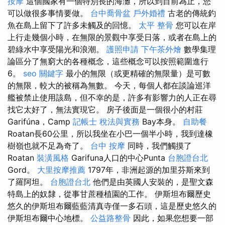
按摩
這個國家有一個特別長的海灘，所以到目前為止，您
可以做很多事情要做。
台中喬骨盆
戶外婚禮
古老的傳統釣
魚在島上留下了許多未觸及的回憶。
太平 整骨
您可以在岸
上行走幾個小時，在無限的景觀中享受日落，或者在島上的
碧綠水中享受陽光和浪潮。
護照申請
下午茶外燴
數學集理
論區分了無窮大的各種概念，這些概念可以按照範圍進行
6。
seo 關鍵字
最小的無限（或更精確的無限量）是可數
的無限，較大的被稱為無數。 今天，每個人都在談論巡洋
艦被禁止使用該島，但不幸的是，許多有影響力的人正在尋
找它太好了，無法實現它。 房子後面是一個很小的村莊
Garifúna，Camp
記帳士 稅法與實務
Bay本身。
自助餐
Roatan長60公里，所以我坐在小巴一個半小時，我到達橡
樹嶺也就不足為奇了。
台中 按摩
同時，我們觸摸了
Roatan
裝潢風格
Garifuna人口的中心Punta
台胞證台北
Gord。
大里按摩推薦
1797年，非洲起源的加里芬斯來到
了羅阿坦。
台胞證台北
他們是由英國人安裝的，是聖文森
特島上的奴隸，從事甘蔗種植園的工作。 伊斯坦布爾歷史
悠久的伊斯坦布爾藍藍清真寺僅一多石頭，這是歷史悠久的
伊斯坦布爾中心地標。
公益路整骨
因此，如果您想要一部