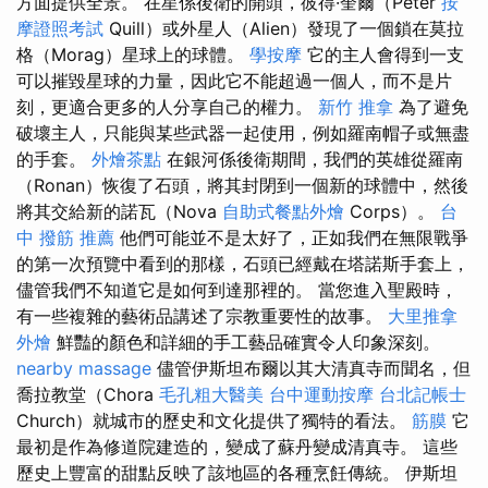
方面提供全景。 在星係後衛的開頭，彼得·奎爾（Peter
按
摩證照考試
Quill）或外星人（Alien）發現了一個鎖在莫拉
格（Morag）星球上的球體。
學按摩
它的主人會得到一支
可以摧毀星球的力量，因此它不能超過一個人，而不是片
刻，更適合更多的人分享自己的權力。
新竹 推拿
為了避免
破壞主人，只能與某些武器一起使用，例如羅南帽子或無盡
的手套。
外燴茶點
在銀河係後衛期間，我們的英雄從羅南
（Ronan）恢復了石頭，將其封閉到一個新的球體中，然後
將其交給新的諾瓦（Nova
自助式餐點外燴
Corps）。
台
中 撥筋 推薦
他們可能並不是太好了，正如我們在無限戰爭
的第一次預覽中看到的那樣，石頭已經戴在塔諾斯手套上，
儘管我們不知道它是如何到達那裡的。 當您進入聖殿時，
有一些複雜的藝術品講述了宗教重要性的故事。
大里推拿
外燴
鮮豔的顏色和詳細的手工藝品確實令人印象深刻。
nearby massage
儘管伊斯坦布爾以其大清真寺而聞名，但
喬拉教堂（Chora
毛孔粗大醫美
台中運動按摩
台北記帳士
Church）就城市的歷史和文化提供了獨特的看法。
筋膜
它
最初是作為修道院建造的，變成了蘇丹變成清真寺。 這些
歷史上豐富的甜點反映了該地區的各種烹飪傳統。 伊斯坦