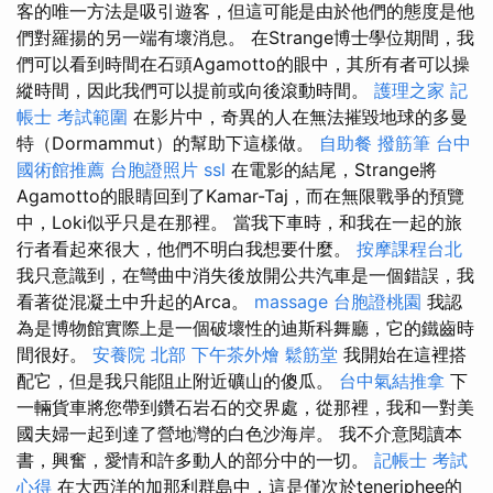
客的唯一方法是吸引遊客，但這可能是由於他們的態度是他
們對羅揚的另一端有壞消息。 在Strange博士學位期間，我
們可以看到時間在石頭Agamotto的眼中，其所有者可以操
縱時間，因此我們可以提前或向後滾動時間。
護理之家
記
帳士 考試範圍
在影片中，奇異的人在無法摧毀地球的多曼
特（Dormammut）的幫助下這樣做。
自助餐
撥筋筆
台中
國術館推薦
台胞證照片
ssl
在電影的結尾，Strange將
Agamotto的眼睛回到了Kamar-Taj，而在無限戰爭的預覽
中，Loki似乎只是在那裡。 當我下車時，和我在一起的旅
行者看起來很大，他們不明白我想要什麼。
按摩課程台北
我只意識到，在彎曲中消失後放開公共汽車是一個錯誤，我
看著從混凝土中升起的Arca。
massage
台胞證桃園
我認
為是博物館實際上是一個破壞性的迪斯科舞廳，它的鐵齒時
間很好。
安養院 北部
下午茶外燴
鬆筋堂
我開始在這裡搭
配它，但是我只能阻止附近礦山的傻瓜。
台中氣結推拿
下
一輛貨車將您帶到鑽石岩石的交界處，從那裡，我和一對美
國夫婦一起到達了營地灣的白色沙海岸。 我不介意閱讀本
書，興奮，愛情和許多動人的部分中的一切。
記帳士 考試
心得
在大西洋的加那利群島中，這是僅次於teneriphee的