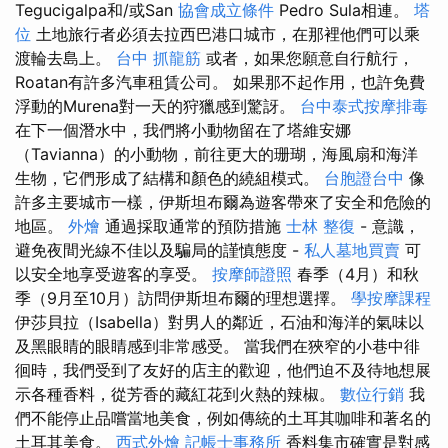
Tegucigalpa和/或San
協會成立條件
Pedro Sula相連。
塔
位
土地旅行者必須去拉西巴港口城市，在那裡他們可以乘
渡輪去島上。
台中 抓龍筋
或者，如果您願意自行航行，
Roatan有許多汽車租賃公司。 如果那不起作用，也許免費
浮動的Murena對一天的狩獵感到驚訝。
台中泰式按摩排毒
在下一個潛水中，我們將小動物留在了塔維安娜
（Tavianna）的小動物，前往更大的珊瑚，海風扇和海洋
生物，它們形成了結構和顏色的繞組模式。
台胞證台中
像
許多主要城市一樣，伊斯坦布爾為遊客帶來了安全和危險的
地區。
外燴
通過採取通常的預防措施
士林 整復
- 意識，
避免夜間光線不佳以及騙局的謹慎態度 -
私人墓地買賣
可
以安全地享受遊客的享受。
按摩師證照
春季（4月）和秋
季（9月至10月）訪問伊斯坦布爾的理想選擇。
學按摩課程
伊莎貝拉（Isabella）對男人的鄰近，石油和海洋的氣味以
及黑眼睛的眼睛感到非常感受。 當我們在狹窄的小巷中徘
徊時，我們受到了友好的店主的歡迎，他們迫不及待地想展
示各種香料，從芳香的藏紅花到火熱的辣椒。
數位行銷
我
們不能停止品嚐當地美食，例如傳統的土耳其咖啡和著名的
土耳其美食。
西式外燴
記帳士事務所
香料集市確實是對感