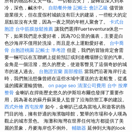
所有的物品和丈夫一樣。 一切都丟失了，旋轉並深入到寒
冷，深色，鹹水中。
自助餐外燴
記帳士 會計乙級
儘管旅
遊業很大，但在度假村城鎮沒有巨大的建築，一些較大的定
居點並沒有大聲，因為一夜之間的年輕人聚會了。
卡式台
胞證
台中筋膜放鬆推薦
讓我們選擇Fuerteventura休息一
下，如果我們是水愛好者，因為70公里的儀表，主要是白
色沙海岸不僅用於洗澡，而且是水上運動愛好者。
台中喬
骨
台胞證桃園
記帳士 準考證
但是，我們的冒險肯定會需
要一輛可以在互聯網上提前預訂或到達機場辦公室的汽車。
金角是一個活潑，悠久的歷史，使遊客瞥見了這個奇妙的城
市的迷人過去。
台胞證宜蘭
面部撥筋
當我們沿著海岸行走
時，我們無法想像曾經在這些水域中運送的古老船隻，從遙
遠的國家運輸貨物。
on page seo
清潔公司費用
台中 按摩
整骨
金喇叭在捍衛歷史悠久的伊斯坦布爾也發揮了重要作
用，因為著名的蘇丹蘇萊曼人監督了沿海防禦工事的建設。
西式外燴
西屯按摩
如今，金喇叭已成為當地人和遊客的熱
門目的地，擁有舒適的海濱咖啡館，繁華的市場和令人嘆為
觀止的城市景色。 海灘和海灣在世界任何地方都提供了美
麗的景象，丹麥海岸也不例外。
輔聽器
延伸到大海的look