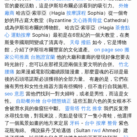
官的慶祝活動，這是伊斯坦布爾必須看到的吸引力。
外燴
廠商
哈吉亞·索菲亞（Hagia
按摩課程
Sophia）從一個奇
妙的拜占庭大教堂（Byzantine
文心路喬骨盆
Cathedral）
成為伊斯坦布爾的博物館。 哈吉亞·索菲亞（Hagia
茶會點
心
運動按摩
Sophia）最初是在6世紀的一個大教堂，在奧
斯曼帝國期間變成了清真寺。
天母 撥筋
如今，它是博物
館，介紹了伊斯坦布爾豐富的文化遺產。
on page seo
搬
家公司推薦
台胞證宜蘭
他的大廳和畫廊的發現好像您要去
時光旅行，您可以在那裡見證兩個主要文明的合併。
竹北
腰痛
如果漫威電影院繼續跟隨漫畫，那麼靈魂的石頭是最
後的石頭塔諾斯必須獲得的全部力量。 有趣的是，它們在
擁有男性和女性生殖器方面有些獨特，但不進行自我施用。
seo 意思
當他們找到一對夫婦時，或者是男性，而這是女
性。
自助餐外燴
台中體態矯正
這些五顏六色的美女根本不
會被潛水員的偷窺狂中斷。
靈骨塔
竹北 推拿
我們反复潛
水尋找生物，對我來說，亮點是發現了一隻小青蛙，他選擇
了一個風景如畫的地方來定居
牙科
-
台中 按摩 整骨
紫色
花瓶海綿。 傳說蘇丹·艾哈邁德（Sultan
rwd
Ahmed）建