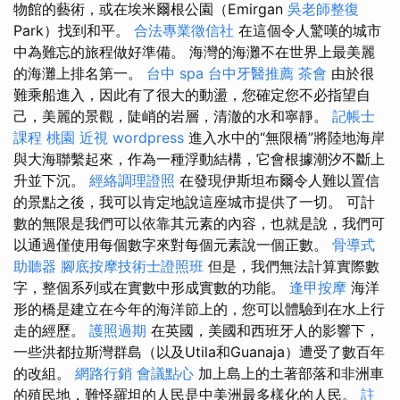
物館的藝術，或在埃米爾根公園（Emirgan
吳老師整復
Park）找到和平。
合法專業徵信社
在這個令人驚嘆的城市
中為難忘的旅程做好準備。 海灣的海灘不在世界上最美麗
的海灘上排名第一。
台中 spa
台中牙醫推薦
茶會
由於很
難乘船進入，因此有了很大的動盪，您確定您不必指望自
己，美麗的景觀，陡峭的岩層，清澈的水和寧靜。
記帳士
課程 桃園
近視
wordpress
進入水中的“無限橋”將陸地海岸
與大海聯繫起來，作為一種浮動結構，它會根據潮汐不斷上
升並下沉。
經絡調理證照
在發現伊斯坦布爾令人難以置信
的景點之後，我可以肯定地說這座城市提供了一切。 可計
數的無限是我們可以依靠其元素的內容，也就是說，我們可
以通過僅使用每個數字來對每個元素說一個正數。
骨導式
助聽器
腳底按摩技術士證照班
但是，我們無法計算實際數
字，整個系列或在實數中形成實數的功能。
逢甲按摩
海洋
形的橋是建立在今年的海洋節上的，您可以體驗到在水上行
走的經歷。
護照過期
在英國，美國和西班牙人的影響下，
一些洪都拉斯灣群島（以及Utila和Guanaja）遭受了數百年
的改組。
網路行銷
會議點心
加上島上的土著部落和非洲車
的殖民地，難怪羅坦的人民是中美洲最多樣化的人民。
註