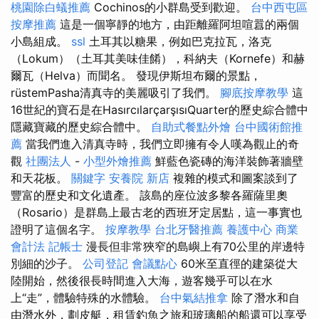
桃園除白蟻推薦
Cochinos的小群島受到歡迎。
台中西屯區
按摩推薦
這是一個寧靜的地方，由距離羅阿坦喧囂的兩個
小島組成。
ssl
土耳其以糖果，例如巴克拉瓦，洛克
（Lokum）（土耳其美味佳餚），科納夫（Kornefe）和赫
爾瓦（Helva）而聞名。 發現伊斯坦布爾的景點，
rüstemPasha清真寺的美麗吸引了我們。
腳底按摩教學
這
16世紀的寶石是在HasırcılarçarşısıQuarter的歷史綜合體中
隱藏寶藏的歷史綜合體中。
自助式餐點外燴
台中國術館推
薦
當我們進入清真寺時，我們立即擁有令人嘆為觀止的奇
觀
社團法人
-
小型外燴推薦
鮮藍色瓷磚的海洋裝飾著牆壁
和天花板。
關鍵字
安養院 新店
複雜的模式和圖案談到了
豐富的歷史和文化遺產。 該島的座位波多黎各羅薩里奧
（Rosario）是群島上最古老的西班牙定居點，這一事實也
證明了這個名字。
按摩教學
台北牙醫推薦
養護中心
商業
會計法 記帳士
漫長但非常狹窄的島嶼上有70公里的岸邊特
別細的沙子。
公司登記
會議點心
60米至直徑的建築從大
陸開始，然後很長時間進入大海，遊客幾乎可以在水
上“走”，體驗特殊的水體驗。
台中氣結推拿
除了潛水和自
由潛水外，劃皮艇，租賃釣魚之旅和玻璃船的船還可以享受