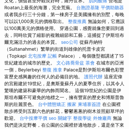
文化，價值甚至外觀良好時，羅丹世界。
肌肉酸痛
營地是
Roatan上最長的海灘，完全荒蕪。
台胞證基隆
平價助聽器
或者我步行三十分鐘，第一棟房子是美國擁有的別墅，每晚
可以以1,000美元的價格取出。
整復推薦
無論如何，它應該
以100萬美元的價格使用。 穿過公園，感覺就像您要回到過
去，同時欣賞了縮影的複雜細節和工藝，這捕捉了伊斯坦布
爾充滿活力的過去的本質。
seo公司
從蘇丹納特
（Sultanahmet）繁華的街道到雄偉的托普卡皮宮
（Topkapi
北屯按摩
記帳
Palace），每個微型都講述了15
世紀建造的城市的歷史。
文心路喬骨盆
茶會
在城市的亞洲
一側，Beylerbeyi
整復 推拿
Palace是對伊斯坦布爾色彩豐
富歷史感興趣的任何人的必備目的地。
護照代辦
這座宏偉
的宮殿建於19世紀，是奧斯曼蘇丹人的夏季住所，以其令人
驚嘆的建築和豪華的內飾而聞名。 這個19世紀的公園是伊
斯坦布爾不可避免的地標之一，擁有豐富的歷史和博斯普魯
斯的壯麗景色。
台中體態矯正
搬家
柬埔寨簽證
在公園裡
散步將受到五顏六色的鮮花，鬱鬱蔥蔥的樹木並照顧草坪的
歡迎。
台中按摩平價
seo 關鍵字
整復學徒
外燴廠商
無論
我們是決定野餐，在公園的公園裡舒適地散步，還是坐下來