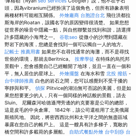
·庫格勒（Ryan
seo services
Coogler）說，他不在乎石
頭，因為vibranium已經扮演了這個角色，但所有跡象表明
兩種材料可能相互關係。
外燴廠商
台胞證台北
飛往洪都拉
斯海岸的Roatan，該國名字的原因變得很清楚。 如果您想
從世界的噪音中隱藏一點，與自然聯繫並找到和諧，請選擇
許多隱藏的小海灣之一。
谷歌seo
從微小的沙灣到隱藏在
野岩下的海濱，您總是會找到一個可以獨自一人的地方。
記帳士 推薦用書
如果您不在尋找通常的海灘，而不是尋找
世俗的環境，那就去Beritnica。
按摩學徒
在特殊的烏托邦
景觀中，您會感覺自己已經離開了地球，並且一直在一個和
平，無人居住的星球上。
外燴擺盤
在海水和雪
北投 撥筋
-
台中律師推薦
白色的岩石之間，您可以感覺到不受干擾的
寧靜與和平。
偵探
Plitvice的湖泊無可否認的美麗，但是如
果您想要更少的人，只有一個同樣的神話般的景觀，請去
Sluin。 尼爾森河哈德遜灣旁邊的約克要塞是公司的總部，
這是皮毛的中央倉庫。 1842年，該公司還租用了北美俄羅
斯殖民地。 因此，將密西西比州和太平洋之間的無盡區域
暴露在您自己的帳戶上。 這是一艘具有許多梯子，寬敞的
橋空間和許多載荷的多層船。
自助式餐點外燴
台中刮痧
台