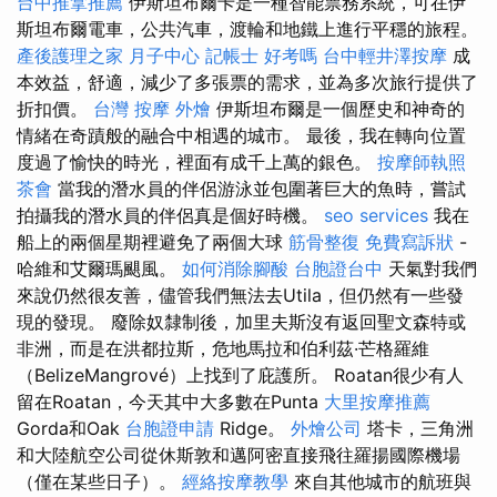
台中推拿推薦
伊斯坦布爾卡是一種智能票務系統，可在伊
斯坦布爾電車，公共汽車，渡輪和地鐵上進行平穩的旅程。
產後護理之家 月子中心
記帳士 好考嗎
台中輕井澤按摩
成
本效益，舒適，減少了多張票的需求，並為多次旅行提供了
折扣價。
台灣 按摩
外燴
伊斯坦布爾是一個歷史和神奇的
情緒在奇蹟般的融合中相遇的城市。 最後，我在轉向位置
度過了愉快的時光，裡面有成千上萬的銀色。
按摩師執照
茶會
當我的潛水員的伴侶游泳並包圍著巨大的魚時，嘗試
拍攝我的潛水員的伴侶真是個好時機。
seo services
我在
船上的兩個星期裡避免了兩個大球
筋骨整復
免費寫訴狀
-
哈維和艾爾瑪颶風。
如何消除腳酸
台胞證台中
天氣對我們
來說仍然很友善，儘管我們無法去Utila，但仍然有一些發
現的發現。 廢除奴隸制後，加里夫斯沒有返回聖文森特或
非洲，而是在洪都拉斯，危地馬拉和伯利茲·芒格羅維
（BelizeMangrové）上找到了庇護所。 Roatan很少有人
留在Roatan，今天其中大多數在Punta
大里按摩推薦
Gorda和Oak
台胞證申請
Ridge。
外燴公司
塔卡，三角洲
和大陸航空公司從休斯敦和邁阿密直接飛往羅揚國際機場
（僅在某些日子）。
經絡按摩教學
來自其他城市的航班與