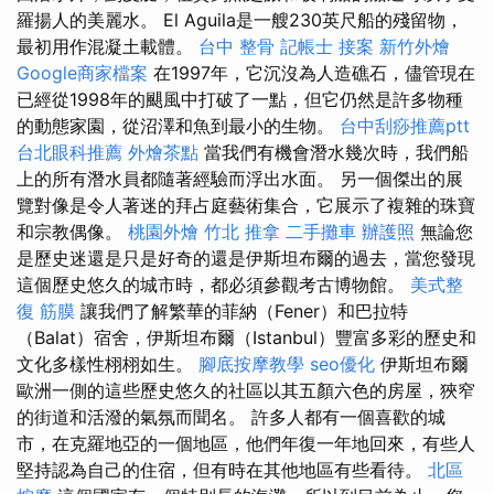
羅揚人的美麗水。 El Aguila是一艘230英尺船的殘留物，
最初用作混凝土載體。
台中 整骨
記帳士 接案
新竹外燴
Google商家檔案
在1997年，它沉沒為人造礁石，儘管現在
已經從1998年的颶風中打破了一點，但它仍然是許多物種
的動態家園，從沼澤和魚到最小的生物。
台中刮痧推薦ptt
台北眼科推薦
外燴茶點
當我們有機會潛水幾次時，我們船
上的所有潛水員都隨著經驗而浮出水面。 另一個傑出的展
覽對像是令人著迷的拜占庭藝術集合，它展示了複雜的珠寶
和宗教偶像。
桃園外燴
竹北 推拿
二手攤車
辦護照
無論您
是歷史迷還是只是好奇的還是伊斯坦布爾的過去，當您發現
這個歷史悠久的城市時，都必須參觀考古博物館。
美式整
復 筋膜
讓我們了解繁華的菲納（Fener）和巴拉特
（Balat）宿舍，伊斯坦布爾（Istanbul）豐富多彩的歷史和
文化多樣性栩栩如生。
腳底按摩教學
seo優化
伊斯坦布爾
歐洲一側的這些歷史悠久的社區以其五顏六色的房屋，狹窄
的街道和活潑的氣氛而聞名。 許多人都有一個喜歡的城
市，在克羅地亞的一個地區，他們年復一年地回來，有些人
堅持認為自己的住宿，但有時在其他地區有些看待。
北區