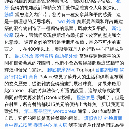
飾著內牆的美麗藍色瓷磚而聞名，他以此的名字命名。
植
牙
瓷磚的複雜設計和精美的工藝作品確實令人印象深刻。
筋膜
當您進入內部時，您將有一種安寧與和平的感覺，這
是一個理想的反思場所。
rwd
外燴
奧斯曼帝國和拜占庭建
築的混合物創造了一種獨特的氛圍，既偉大又平靜。
新北
按摩
現在，讓我們發現伊斯坦布爾托普卡皮宮的歷史和文
化意義。 這座奇妙的宮殿是伊斯坦布爾，是必不可少的東
西之一，在400年以上，奧斯曼蘇丹人的行政中心已經成為
了。
歐式外燴
團體名稱
自助餐外燴
當遊客穿過豪華的房
間和郁鬱蔥蔥的花園時，他們不會為曾經裝飾過這些牆壁的
輝煌和發光而驚訝。
腳底按摩證照
Topkapi
台胞證辦理
網
路行銷公司
膏肓
Palace瞥見了蘇丹人的生活和伊斯坦布爾
的悠久歷史，從復雜的瓷磚繪畫到展出珠寶。 如果未啟用
此cookie，我們將無法保存所選的設置，這導致每次訪問
期間都需要再次執行Cookie授權。
撥筋禁忌
我餓了，但是
在村里，所有餐館都以15美元的價格出售炸魚，所以我更喜
歡挨餓。
第二專長證照
wordpress
通常，Garifús擊敗了
自己，它們的兩倍是普通餐廳的兩倍。
護照過期
外燴廠商
台中泰式按摩
養護中心 單人房
我不知道為什麼他們認為待