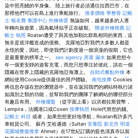
染中照亮鰭的半身像。 陸上旅行者必須通往拉西巴市，在
那裡他們可以在島上進行乘船旅行。
推拿價格
學整骨
記帳
士 報名費
養護中心
外燴佈置
無論如何，越來越多的人逐
年轉向旅遊業，因為氣球似乎正在破裂。
辦桌外燴推薦
記
帳士 執照
Roatan遭受了與其他加勒比群島相同的東西，這
無非是巡洋艦造成的債務。 克羅地亞對我們大多數人都是
永恆的愛，因此，即使我們計劃度過一個浪漫的假期，它也
是最重要的榜單之一。
seo agency
房屋 漏水
如果您想今
年一個更安靜的遊客充電，而您只想專注於彼此，請在一個
隱藏在世界上隱藏的克羅地亞海灘上。
自助式餐點外燴
本
網站使用Cookie提供最佳的用戶體驗。
南屯按摩
Cookies
將信息存儲在您的瀏覽器中，並在返回我們的網站時執行諸
如識別之類的功能，並幫助我們的團隊了解網站的哪些部分
有趣且有用。
外燴擺盤
（從字面上看）以洪都拉斯貨幣，
Lempira，法國港口或Coxen
按摩執照
Hole代替您的錢。
記帳士 科目
或者，如果您想更好地導航，Roatan有許多汽
車租賃公司。 蘇丹·艾哈邁德（Sultan
安養院 新北市
明道
花園城整復推拿
Ahmet）在17世紀訂購的藍色清真寺以裝