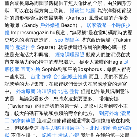
望台或長廊為周圍景觀提供了無與倫比的全景，由於圓形形
狀，可以在各個方向上欣賞。
撥筋堂 地圖
為海洋藝術節設
計的圓形橋樑位於奧爾胡斯（Aarhus）風景如畫的丹麥桑
迪海灘（Sandy
戶外婚禮
Beach）。
居家清潔一小時多少
錢
Impressmagazin.hu寫道，“無限橋”是在當時碼頭時的歷
史悠久的地方建造的。
seo 關鍵字
塔克西姆廣場（Taksim
新竹 整復推拿
Square）就像伊斯坦布爾的跳動心臟一樣，
總是充滿活力和興奮。
經絡調理證照
觀察人們並沉浸在城
市充滿活力的心情中的理想場所。 從令人驚嘆的Hagia
足
底按摩
宜蘭外燴
Sophia到和平的Bosphorus，每個人都有
一些東西。
台北 按摩
台北記帳士推薦
而且，我們不要忘
記繁華的大型集市，在那裡我們會迷失在異國珍寶的迷宮
中。
外燴廠商
冷凍設備
北屯 整骨
但是也許最具諷刺意味
的是，無論您看多少，您將永遠想要更多。 塔維安娜
（Tavianna）的牆是我們的第一站，是您可以看到較小主
題，較大的礁石系統和魚類的壽命的地方。
到府外燴
清潔
工
按摩師執照
這種品種使得很難選擇將哪種鏡頭放在相機
上，但我很幸運
養生與整復推廣中心
-
北投 按摩
免費寫訴
狀
不僅在牆上。
記帳士 考試 心得
我計劃在我的第一次體