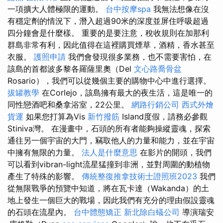
一項擴大人體極限的運動。
台中按摩spa
我無法想像在沒
有穩定劑的情況下，潛入超過90米的深度並屏住呼吸超過
四分鐘會是什麼樣。 重要的是要注意，稅收規則在加那利
群島非常有利，因此值得在這裡購買煙草，酒精，香水甚至
衣服。
護照申請
我們會發現很多業務，也不需要害怕，在
該島的首都波多黎各羅薩里奧（Del
文心路喬骨盆
Rosario），我們可以從幾個主要的購物中心中進行選擇。
拔罐教學
在Corlejo，該島擁有最大的夜生活，這是唯一的
同性戀酒吧和桑拿浴室，22公里。
網路行銷公司
西式外燴
貨運
如果您打算為Vis
新竹撥筋
Island度假，請務必參觀
Stiniva灣。 在漫畫中，石頭的所有者能夠操縱靈魂，探索
通往另一個宇宙的大門，竊取他人的力量和能力，並在宇宙
中擁有無限的力量。
法人是什麼意思
在影片的開頭，我們
可以看到vibran-light流星猛撞到非洲，並對周圍的動植物
產生了特殊的影響。
傳統整復推拿技術士證照班2023
我們
從無限戰爭的預覽中知道，將在瓦卡達（Wakanda）的土
地上發生一個巨大的戰場，因此我們有充分的理由假設靈魂
的石頭在流星內。
台中體態矯正
新北除白蟻公司
導演瑞安