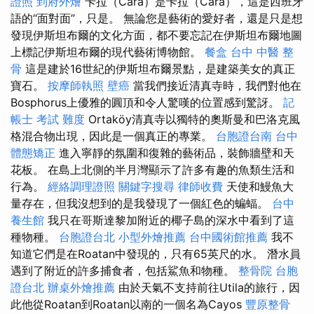
證照
到府外燴
卡拉（Cara）是卡拉（Cara），這是西班牙
語的“面對面”，只是。 無論您是藝術的愛好者，還是只是想
發現伊斯坦布爾的文化方面，都不要忘記在伊斯坦布爾地圖
上標記伊斯坦布爾的現代藝術博物館。
餐盒
台中 中醫 整
骨
這是建於16世紀的伊斯坦布爾景點，是建築美女的真正
寶石。
按摩師執照
壁癌
當我們接近清真寺時，我們對他在
Bosphorus上優雅的圓頂和令人驚嘆的位置感到驚訝。
記
帳士 考試 難度
Ortaköy清真寺以獨特的奧斯曼和巴洛克風
格混合物出現，因此是一個真正的專業。
台胞證台南
台中
體態矯正
進入寧靜的氛圍和復雜的藝術品，裝飾牆壁和天
花板。 在島上北側的半月灣顯示了許多有趣的魚類生活和
行為。
經絡調理證照
關鍵字搜尋
律師收費
天使和鰻魚大
量存在，但我沒想到的是我發現了一個紅色的蝙蝠。
台中
養生館
我只在哥斯達黎加附近的椰子島的深水中看到了這
種物種。
台胞證台北
小型外燴推薦
台中國術館推薦
我不
知道它們是在Roatan中發現的，只有65英尺的水。 潛水員
遇到了附近的許多捕食者，包括鯊魚和物種。
整骨院
台胞
證台北
辦桌外燴推薦
由於天氣不支持前往Utila的旅行，因
此他從Roatan到Roatan以南的一個名為Cayos
豐原整骨