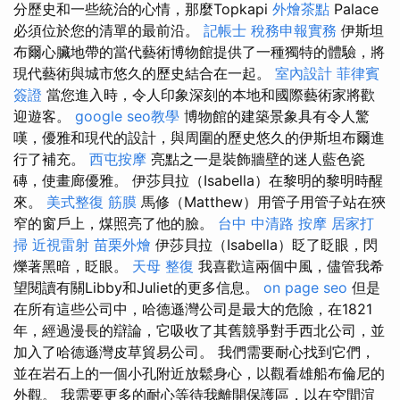
分歷史和一些統治的心情，那麼Topkapi
外燴茶點
Palace
必須位於您的清單的最前沿。
記帳士 稅務申報實務
伊斯坦
布爾心臟地帶的當代藝術博物館提供了一種獨特的體驗，將
現代藝術與城市悠久的歷史結合在一起。
室內設計
菲律賓
簽證
當您進入時，令人印象深刻的本地和國際藝術家將歡
迎遊客。
google seo教學
博物館的建築景象具有令人驚
嘆，優雅和現代的設計，與周圍的歷史悠久的伊斯坦布爾進
行了補充。
西屯按摩
亮點之一是裝飾牆壁的迷人藍色瓷
磚，使畫廊優雅。 伊莎貝拉（Isabella）在黎明的黎明時醒
來。
美式整復 筋膜
馬修（Matthew）用管子用管子站在狹
窄的窗戶上，煤照亮了他的臉。
台中 中清路 按摩
居家打
掃
近視雷射
苗栗外燴
伊莎貝拉（Isabella）眨了眨眼，閃
爍著黑暗，眨眼。
天母 整復
我喜歡這兩個中風，儘管我希
望閱讀有關Libby和Juliet的更多信息。
on page seo
但是
在所有這些公司中，哈德遜灣公司是最大的危險，在1821
年，經過漫長的辯論，它吸收了其舊競爭對手西北公司，並
加入了哈德遜灣皮草貿易公司。 我們需要耐心找到它們，
並在岩石上的一個小孔附近放鬆身心，以觀看雄船布倫尼的
外觀。 我需要更多的耐心等待我離開保護區，以在空間渲