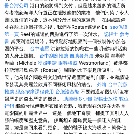
冊台灣公司
港口的錢將得到支付，但是越來越多的酒店所
有者抱怨海洋人行道正在摧毀他們的業務，他們污染了令人
難以置信的污染，這不利於潛水員的旅遊業。 在組織設備
並在船上睡個好覺之後，我們在Roatan遙遠的Eel
seo保證
第一頁
Reef的遙遠的西點進行了第一次潛水。
記帳士 參考
書
當我到達現場時，我很驚訝地觀察到一個被幾條小船包
圍的平台。
台中油壓
洪都拉斯的旗幟在一些明確準備活動
的人身上飄揚。
台中刮痧推薦
自助餐外燴
米歇爾·韋斯特
摩蘭（Michele
護照申請
眼科權威
Westmorland）被洪都
拉斯灣群島羅塔（Roatan）周圍的水下樂趣所吸引。 今
天，他為聯合國教科文組織世界遺產而感到自豪，並邀請遊
客發現其美麗並欣賞不同藝術風格的結合。
外燴
台中刮痧
推薦
經絡按摩課程費用
台胞證基隆
不要錯過參觀伊斯坦布
爾歷史的傑出歷史的機會。
助聽器多少錢
記帳士放榜
數位
行銷
繼續發現伊斯坦布爾的景點，我們現在沉浸在大教堂
電影院的壯麗世界中，這是一個地下奇蹟，捕捉了其引人入
勝的幅度和歷史意義。 伊斯坦布爾確實是一個迷人的謎
團，總是會回來看到更多。 他的鞋子被大海吸收 - 就像他