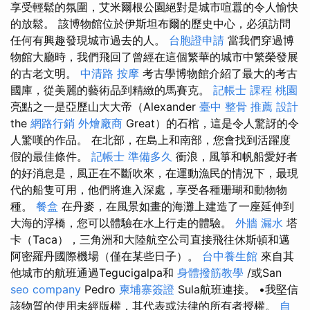
享受輕鬆的氛圍，艾米爾根公園絕對是城市喧囂的令人愉快
的放鬆。 該博物館位於伊斯坦布爾的歷史中心，必須訪問
任何有興趣發現城市過去的人。
台胞證申請
當我們穿過博
物館大廳時，我們飛回了曾經在這個繁華的城市中繁榮發展
的古老文明。
中清路 按摩
考古學博物館介紹了最大的考古
國庫，從美麗的藝術品到精緻的馬賽克。
記帳士 課程 桃園
亮點之一是亞歷山大大帝（Alexander
臺中 整骨 推薦
設計
the
網路行銷
外燴廠商
Great）的石棺，這是令人驚訝的令
人驚嘆的作品。 在北部，在島上和南部，您會找到活躍度
假的最佳條件。
記帳士 準備多久
衝浪，風箏和帆船愛好者
的好消息是，風正在不斷吹來，在運動漁民的情況下，最現
代的船隻可用，他們將進入深處，享受各種珊瑚和動物物
種。
餐盒
在丹麥，在風景如畫的海灘上建造了一座延伸到
大海的浮橋，您可以體驗在水上行走的體驗。
外牆 漏水
塔
卡（Taca），三角洲和大陸航空公司直接飛往休斯頓和邁
阿密羅丹國際機場（僅在某些日子）。
台中養生館
來自其
他城市的航班通過Tegucigalpa和
身體撥筋教學
/或San
seo company
Pedro
柬埔寨簽證
Sula航班連接。 •我堅信
該物質的使用未經版權，其代表或法律的所有者授權。
自