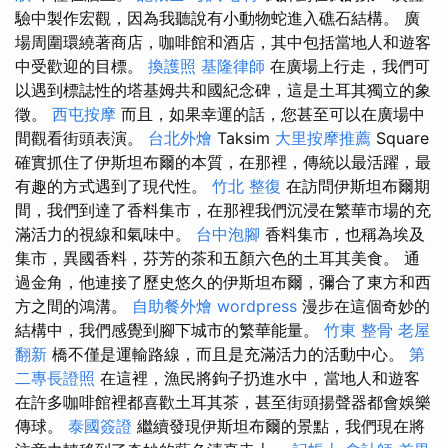
驗中製作宏觀，因為我聽說有小動物蛇進入礁石結構。 廣
場周圍環繞著商店，咖啡館和酒店，其中包括當地人和遊客
中受歡迎的目標。
換護照
基隆律師
在廣場上行走，我們可
以遇到標誌性的塔基姆共和國紀念碑，這是土耳其獨立的象
徵。
西屯按摩
而且，如果幸運的話，您甚至可以在廣場中
間觀看街頭表演。
台北外燴
Taksim
大里按摩推薦
Square
確實抓住了伊斯坦布爾的本質，在那裡，傳統以最活躍，最
有趣的方式遇到了現代性。
竹北 整復
在訪問伊斯坦布爾期
間，我們到達了香料集市，在那裡我們沉浸在繁華市場的充
滿活力的視線和氣味中。
台中泡腳
香料集市，也稱為埃及
集市，異國香料，芬芳的茶和五顏六色的土耳其美食。 通
過金角，他連接了歷史悠久的伊斯坦布爾，彌合了東方和西
方之間的鴻溝。
自助餐外燴
wordpress
漫步在這個奇妙的
結構中，我們感覺到腳下城市的繁華能量。
竹東 整骨
老屋
翻新
橋不僅是運輸路線，而且是充滿活力的活動中心。
第
二專長證照
在這裡，漁民將鉤子扔進水中，當地人和遊客
在許多咖啡館裡都喜歡土耳其茶，甚至街頭揚聲器都會娛樂
傳球。
泰國簽證
繼續發現伊斯坦布爾的景點，我們現在將