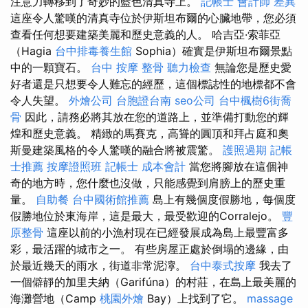
注意力轉移到了奇妙的藍色清真寺上。
記帳士 會計師 差異
這座令人驚嘆的清真寺位於伊斯坦布爾的心臟地帶，您必須
查看任何想要建築美麗和歷史意義的人。 哈吉亞·索菲亞
（Hagia
台中排毒養生館
Sophia）確實是伊斯坦布爾景點
中的一顆寶石。
台中 按摩 整骨
聽力檢查
無論您是歷史愛
好者還是只想要令人難忘的經歷，這個標誌性的地標都不會
令人失望。
外燴公司
台胞證台南
seo公司
台中楓樹6街喬
骨
因此，請務必將其放在您的道路上，並準備打動您的輝
煌和歷史意義。 精緻的馬賽克，高聳的圓頂和拜占庭和奧
斯曼建築風格的令人驚嘆的融合將被震驚。
護照過期
記帳
士推薦
按摩證照班
記帳士 成本會計
當您將腳放在這個神
奇的地方時，您什麼也沒做，只能感覺到肩膀上的歷史重
量。
自助餐
台中國術館推薦
島上有幾個度假勝地，每個度
假勝地位於東海岸，這是最大，最受歡迎的Corralejo。
豐
原整骨
這座以前的小漁村現在已經發展成為島上最豐富多
彩，最活躍的城市之一。 有些房屋正處於倒塌的邊緣，由
於最近幾天的雨水，街道非常泥濘。
台中泰式按摩
我去了
一個僻靜的加里夫納（Garifúna）的村莊，在島上最美麗的
海灘營地（Camp
桃園外燴
Bay）上找到了它。
massage