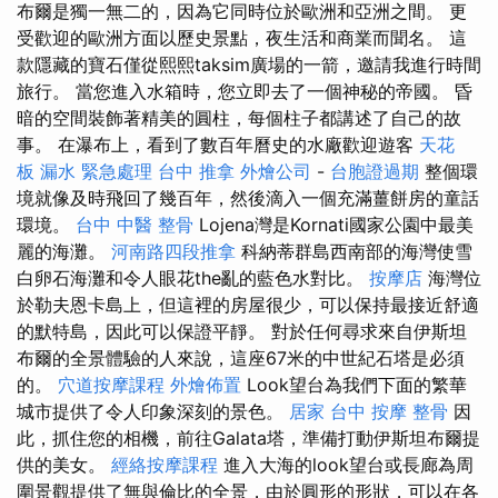
布爾是獨一無二的，因為它同時位於歐洲和亞洲之間。 更
受歡迎的歐洲方面以歷史景點，夜生活和商業而聞名。 這
款隱藏的寶石僅從熙熙taksim廣場的一箭，邀請我進行時間
旅行。 當您進入水箱時，您立即去了一個神秘的帝國。 昏
暗的空間裝飾著精美的圓柱，每個柱子都講述了自己的故
事。 在瀑布上，看到了數百年曆史的水廠歡迎遊客
天花
板 漏水 緊急處理
台中 推拿
外燴公司
-
台胞證過期
整個環
境就像及時飛回了幾百年，然後滴入一個充滿薑餅房的童話
環境。
台中 中醫 整骨
Lojena灣是Kornati國家公園中最美
麗的海灘。
河南路四段推拿
科納蒂群島西南部的海灣使雪
白卵石海灘和令人眼花the亂的藍色水對比。
按摩店
海灣位
於勒夫恩卡島上，但這裡的房屋很少，可以保持最接近舒適
的默特島，因此可以保證平靜。 對於任何尋求來自伊斯坦
布爾的全景體驗的人來說，這座67米的中世紀石塔是必須
的。
穴道按摩課程
外燴佈置
Look望台為我們下面的繁華
城市提供了令人印象深刻的景色。
居家
台中 按摩 整骨
因
此，抓住您的相機，前往Galata塔，準備打動伊斯坦布爾提
供的美女。
經絡按摩課程
進入大海的look望台或長廊為周
圍景觀提供了無與倫比的全景，由於圓形的形狀，可以在各