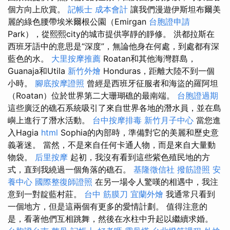
個方向上欣賞。
記帳士 成本會計
讓我們漫遊伊斯坦布爾美
麗的綠色腰帶埃米爾根公園（Emirgan
台胞證申請
Park），從熙熙city的城市提供寧靜的靜修。 洪都拉斯在
西班牙語中的意思是“深度”，無論他身在何處，到處都有深
藍色的水。
大里按摩推薦
Roatan和其他海灣群島，
Guanaja和Utila
新竹外燴
Honduras，距離大陸不到一個
小時。
腳底按摩證照
曾經是西班牙征服者和海盜的羅阿坦
（Roatan）位於世界第二大珊瑚礁的最南端。
台胞證過期
這些廣泛的礁石系統吸引了來自世界各地的潛水員，並在島
嶼上進行了潛水活動。
台中按摩排毒
新竹月子中心
當您進
入Hagia
html
Sophia的內部時，準備對它的美麗和歷史意
義著迷。 當然，不是來自任何卡通人物，而是來自大量動
物袋。
后里按摩
起初，我沒有看到這些紫色殖民地的方
式，直到我繞過一個角落的礁石。
基隆徵信社
撥筋證照
安
養中心
國際整復師證照
在另一場令人驚嘆的相遇中，我注
意到一對靛藍村莊。
台中 筋膜刀
宜蘭外燴
我通常只看到
一個地方，但是這兩個有更多的愛情計劃。 值得注意的
是，看著他們互相跳舞，然後在水柱中升起以繼續求婚。