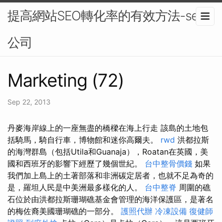
提高網站SEO轉化率的有效方法-seo
公司
Marketing (72)
Sep 22, 2013
丹麥海岸線上的一座無盡的橋樑在海上行走 該島的土地包
括騎馬，騎自行車，博物館和迷你高爾夫。
rwd
洪都拉斯
的海灣群島（包括Utila和Guanaja），Roatan在英國，美
國和西班牙的影響下經歷了幾個世紀。
台中整骨價錢
如果
我們加上島上的土著部落和非洲碳定居者，也就不足為奇的
是，羅坦人民是中美洲最多樣化的人。
台中整脊
周圍的礁
石位於由洪都拉斯珊瑚礁基金會管理的海洋保護區，是著名
的梅佐裔美國珊瑚礁的一部分。
護照代辦
冷凍設備
復健師