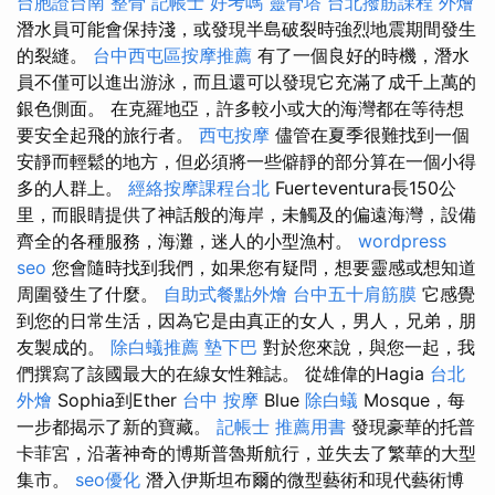
台胞證台南
整骨
記帳士 好考嗎
靈骨塔
台北撥筋課程
外燴
潛水員可能會保持淺，或發現半島破裂時強烈地震期間發生
的裂縫。
台中西屯區按摩推薦
有了一個良好的時機，潛水
員不僅可以進出游泳，而且還可以發現它充滿了成千上萬的
銀色側面。 在克羅地亞，許多較小或大的海灣都在等待想
要安全起飛的旅行者。
西屯按摩
儘管在夏季很難找到一個
安靜而輕鬆的地方，但必須將一些僻靜的部分算在一個小得
多的人群上。
經絡按摩課程台北
Fuerteventura長150公
里，而眼睛提供了神話般的海岸，未觸及的偏遠海灣，設備
齊全的各種服務，海灘，迷人的小型漁村。
wordpress
seo
您會隨時找到我們，如果您有疑問，想要靈感或想知道
周圍發生了什麼。
自助式餐點外燴
台中五十肩筋膜
它感覺
到您的日常生活，因為它是由真正的女人，男人，兄弟，朋
友製成的。
除白蟻推薦
墊下巴
對於您來說，與您一起，我
們撰寫了該國最大的在線女性雜誌。 從雄偉的Hagia
台北
外燴
Sophia到Ether
台中 按摩
Blue
除白蟻
Mosque，每
一步都揭示了新的寶藏。
記帳士 推薦用書
發現豪華的托普
卡菲宮，沿著神奇的博斯普魯斯航行，並失去了繁華的大型
集市。
seo優化
潛入伊斯坦布爾的微型藝術和現代藝術博