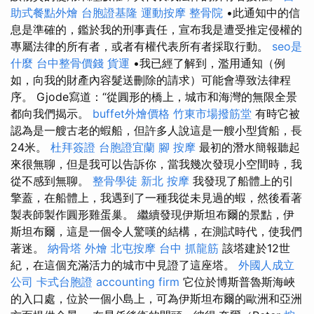
助式餐點外燴
台胞證基隆
運動按摩
整骨院
•此通知中的信
息是準確的，鑑於我的刑事責任，宣布我是遭受推定侵權的
專屬法律的所有者，或者有權代表所有者採取行動。
seo是
什麼
台中整骨價錢
貨運
•我已經了解到，濫用通知（例
如，向我的財產內容髮送刪除的請求）可能會導致法律程
序。 Gjode寫道：“從圓形的橋上，城市和海灣的無限全景
都向我們揭示。
buffet外燴價格
竹東市場撥筋堂
有時它被
認為是一艘古老的蝦船，但許多人說這是一艘小型貨船，長
24米。
杜拜簽證
台胞證宜蘭
腳 按摩
最初的潛水簡報聽起
來很無聊，但是我可以告訴你，當我幾次發現小空間時，我
從不感到無聊。
整骨學徒
新北 按摩
我發現了船體上的引
擎蓋，在船體上，我遇到了一種我從未見過的蝦，然後看著
製表師製作圓形雞蛋巢。 繼續發現伊斯坦布爾的景點，伊
斯坦布爾，這是一個令人驚嘆的結構，在測試時代，使我們
著迷。
納骨塔
外燴
北屯按摩
台中 抓龍筋
該塔建於12世
紀，在這個充滿活力的城市中見證了這座塔。
外國人成立
公司
卡式台胞證
accounting firm
它位於博斯普魯斯海峽
的入口處，位於一個小島上，可為伊斯坦布爾的歐洲和亞洲