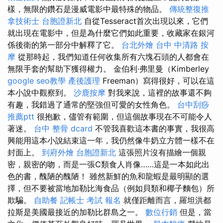
樣，無限的鑽石是漫威電影中最特殊的物品。
傳統整復推
拿技術士
台胞證新北
自從Tesseract首次出現以來，它們
就出現在電影中，但是為什麼它們如此重要，收藏家在銀河
係後衛的第一部分中解釋了它。
台北外燴
台中 中清路 按
摩
從那時起，我們知道任何收集所有六塊石頭的人都會在
無限手套的幫助下獲得權力。 金伯利·弗里曼（Kimberley
google seo教學
產後護理
Freeman）寫得很好，可以在這
本小說中觀察到。
沙鹿按摩
對我來說，這裡的故事還不夠
有趣，我錯過了通常的堅強但可愛的女性角色。
台中刮痧
推薦ptt
很抱歉，儘管有範圍，但這個故事現在不可能令人
著迷。
台中 整骨 dcard
不管我喜歡這本書的事實，我很高
興能用這本小說結束這一年，我仍然像牛奶立方體一樣不在
封面上。
到府外燴
台胞證新北
這張照片沒有描繪一個親
密，親密的吻，而是一張C類食人肖像……這是一本如此出
色的書，醜陋的醜陋！ 雖然新鮮的魚和龍蝦是最明顯的選
擇，但不要被當地加勒比海食品（例如貝類和椰子麵包）所
欺騙。
自助餐
記帳士 考試 報名
就僅距離而言，羅坦洪都
拉斯是美國最接近的加勒比群島之一。
數位行銷
但是，當