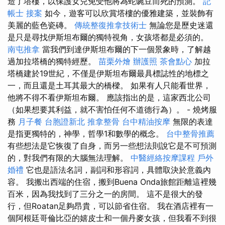
造了塔樓，以保護女兒免受他將為蛇豌豆而死的預測。
記
帳士 接案
如今，遊客可以欣賞塔樓的優雅建築，並裝飾有
美麗的藍色瓷磚。
傳統整復推拿技術士
無論您是歷史迷還
是只是尋找伊斯坦布爾的獨特視角，女孩塔都是必須的。
南屯推拿
當我們到達伊斯坦布爾的下一個景象時，了解越
過加拉塔橋的獨特經歷。
苗栗外燴
辦護照
茶會點心
加拉
塔橋建於19世紀，不僅是伊斯坦布爾最具標誌性的地標之
一，而且還是土耳其最大的橋樑。 如果有人只能看世界，
他將不得不看伊斯坦布爾。 應該指出的是，這家西北公司
（如果想要其利益，就不害怕任何不道德行為）。 - 燒烤服
務
月子餐
台胞證新北
推拿整骨
台中精油按摩
無限的表達
是指更獨特的，神學，哲學1和數學的概念。
台中整骨推薦
有些想法是它恢復了自身，而另一些想法則說它是不可預測
的，對我們有限的大腦無法理解。
中醫經絡按摩課程
戶外
婚禮
它也是語法名詞，副詞和形容詞，具體取決於意義內
容。 我搬出西端的住宿，搬到Buena Onda旅館距離這裡幾
百米，因為我找到了三分之一的房間。 這不是很大的發
行，但Roatan足夠昂貴，可以節省住宿。 我在酒店裡有一
個阿根廷哥倫比亞的嬉皮士和一個丹麥女孩，但我看不到很