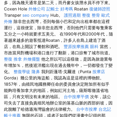
多，因為幾天通常是第二天，而丹麥女孩潛水員不停下來。
Coxen Hole
外燴公司
記帳士 好考嗎
Roatan
復健師證照
Transper
seo company
Hub。
護照過期
整復 整骨
歐式
外燴
除非您去西灣，否則每個小巴和定向出租車都在這裡
運行，這很便宜，除非您去西灣，否則他們只需要每隻乘客
五分之一小時就要求五美元。 在1990年代和2000年代，隨
著越來越多的遊客抵達Roatan，許多人在島上建造了酒
店，在島上開設了餐館和酒吧。
豐原按摩推薦
眼科
當然，
市政當局對機場和港口進行了翻新，港口掠奪了城市街道。
整復 推拿
外燴擺盤
他之所以可以這樣做，是因為旅遊業每
年增加％，然後巡洋艦出現在過去幾年中，一切都發生了變
化。
整復學徒
隆鼻
我到距蓬塔·戈爾達（Punta
按摩店
Gorda）幾公里的海盜船，我認為這是這裡的博物館。
1857年，由殖民地國務卿任命的委員會決定附加所有似乎
能夠培養加拿大的地區，例如紅河土地，薩斯喀徹溫省地
區，只有文明沒有未來的地區。
台中按摩平價
次年，該公
司失去了直接負責殖民地辦公室的落基山脈的西部斜坡，因
此脫離了哈德遜海灣協會的法律權力。
台中市按摩
台北記
帳士推薦
無限的石頭，或者正如我們從漫畫中記得的那