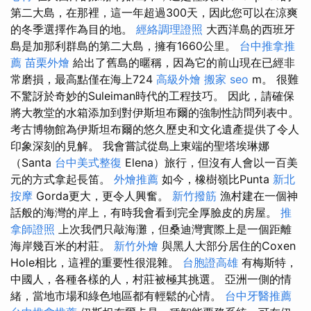
第二大島，在那裡，這一年超過300天，因此您可以在涼爽
的冬季選擇作為目的地。
經絡調理證照
大西洋島的西班牙
島是加那利群島的第二大島，擁有1660公里。
台中推拿推
薦
苗栗外燴
給出了舊島的暱稱，因為它的前山現在已經非
常磨損，最高點僅在海上724
高級外燴
搬家
seo
m。 很難
不驚訝於奇妙的Suleiman時代的工程技巧。 因此，請確保
將大教堂的水箱添加到對伊斯坦布爾的強制性訪問列表中。
考古博物館為伊斯坦布爾的悠久歷史和文化遺產提供了令人
印象深刻的見解。 我會嘗試從島上東端的聖塔埃琳娜
（Santa
台中美式整復
Elena）旅行，但沒有人會以一百美
元的方式拿起長笛。
外燴推薦
如今，橡樹嶺比Punta
新北
按摩
Gorda更大，更令人興奮。
新竹撥筋
漁村建在一個神
話般的海灣的岸上，有時我會看到完全厚臉皮的房屋。
推
拿師證照
上次我們只敲海灘，但桑迪灣實際上是一個距離
海岸幾百米的村莊。
新竹外燴
與黑人大部分居住的Coxen
Hole相比，這裡的重要性很混雜。
台胞證高雄
有梅斯特，
中國人，各種各樣的人，村莊被極其挑選。 亞洲一側的情
緒，當地市場和綠色地區都有輕鬆的心情。
台中牙醫推薦