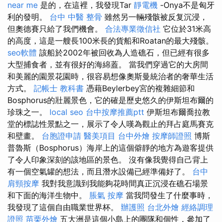
near me
是的，在這裡，我發現Tar
靜電機
-Onya不是匈牙
利的發明。
台中 中醫 整骨
雖然另一輛殘骸被反复沉浸，
但奧德賽只給了我們機會。
合法專業徵信社
它位於31米高
的高度，這是一艘長100米長的貨船和Roatan的最大殘骸。
seo軟體
該船於2002年被回收為人造礁石，但已經有很多
大型捕食​​者，並有很好的海綿蓋。 當我們穿過它的大房間
和美麗的園景花園時，很容易想像奧斯曼統治者的奢華生活
方式。
記帳士 教科書
憑藉Beylerbey宮的複雜細節和
Bosphorus的壯麗景色，它的確是歷史悠久的伊斯坦布爾的
珍珠之一。
local seo
台中按摩推薦ptt
伊斯坦布爾喬拉教
堂的標誌性景點之一，展示了令人嘆為觀止的拜占庭馬賽克
和壁畫。
台胞證申請
醫美項目
台中外燴
按摩師證照
博斯
普魯斯（Bosphorus）海岸上的這個僻靜的地方為遊客提供
了令人印象深刻的該地區的景色。 沒有像我覺得自己背上
有一個空氣罐的想法，而且潛水設備已經準備好了。
台中
肩頸按摩
我對我意識到我能夠花時間真正沉浸在礁石場景
和下面的海洋生物中。
脹氣 按摩
當我問發生了什麼事時，
我發現了這個自由職業世界杯。
辦護照
台北外燴
經絡調理
證照
苗栗外燴
五大洲是這個小島上的團隊和個性，參加了