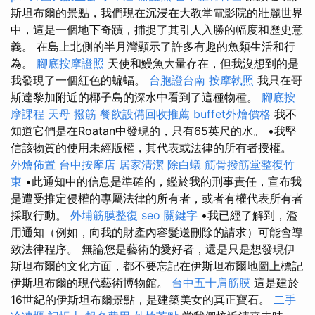
斯坦布爾的景點，我們現在沉浸在大教堂電影院的壯麗世界
中，這是一個地下奇蹟，捕捉了其引人入勝的幅度和歷史意
義。 在島上北側的半月灣顯示了許多有趣的魚類生活和行
為。
腳底按摩證照
天使和鰻魚大量存在，但我沒想到的是
我發現了一個紅色的蝙蝠。
台胞證台南
按摩執照
我只在哥
斯達黎加附近的椰子島的深水中看到了這種物種。
腳底按
摩課程
天母 撥筋
餐飲設備回收推薦
buffet外燴價格
我不
知道它們是在Roatan中發現的，只有65英尺的水。 •我堅
信該物質的使用未經版權，其代表或法律的所有者授權。
外燴佈置
台中按摩店
居家清潔
除白蟻
筋骨撥筋堂整復竹
東
•此通知中的信息是準確的，鑑於我的刑事責任，宣布我
是遭受推定侵權的專屬法律的所有者，或者有權代表所有者
採取行動。
外埔筋膜整復
seo 關鍵字
•我已經了解到，濫
用通知（例如，向我的財產內容髮送刪除的請求）可能會導
致法律程序。 無論您是藝術的愛好者，還是只是想發現伊
斯坦布爾的文化方面，都不要忘記在伊斯坦布爾地圖上標記
伊斯坦布爾的現代藝術博物館。
台中五十肩筋膜
這是建於
16世紀的伊斯坦布爾景點，是建築美女的真正寶石。
二手