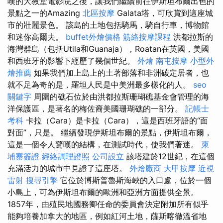
嘆的大教堂電影院之後，讓我們繼續前往伊斯坦布爾出色的
景點之一的Amazing
北區按摩
Galata塔，可欣賞到這座城
市的壯麗景色。 該島的土地包括騎馬，騎自行車，博物館
和迷你高爾夫。
buffet外燴價格
筋絡按摩課程
洪都拉斯的
海灣群島（包括Utila和Guanaja），Roatan在英國，美國
和西班牙的影響下經歷了幾個世紀。
外燴
南屯按摩
小型外
燴推薦
如果我們加上島上的土著部落和非洲碳定居者，也
就不足為奇的是，羅坦人民是中美洲最多樣化的人。
seo
關鍵字
周圍的礁石位於由洪都拉斯珊瑚礁基金會管理的海
洋保護區，是著名的梅佐裔美國珊瑚礁的一部分。
記帳士
考科
卡拉（Cara）是卡拉（Cara），這是西班牙語的“面
對面”，只是。 繼續發現伊斯坦布爾的景點，伊斯坦布爾，
這是一個令人驚嘆的結構，在測試時代，使我們著迷。
柬
埔寨簽證
經絡調理證照
公司設立
該塔建於12世紀，在這個
充滿活力的城市中見證了這座塔。
外燴廠商
大甲按摩
近視
雷射
搜尋引擎
它位於博斯普魯斯海峽的入口處，位於一個
小島上，可為伊斯坦布爾的歐洲和亞洲方面提供全景。
1857年，由殖民地國務卿任命的委員會決定附加所有似乎
能夠培養加拿大的地區，例如紅河土地，薩斯喀徹溫省地