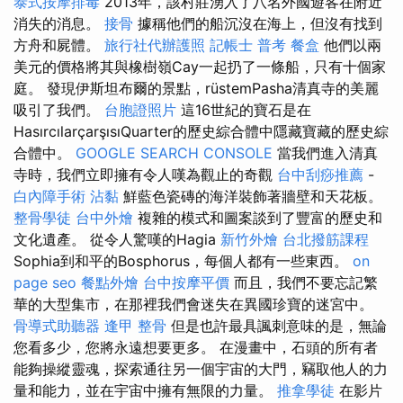
泰式按摩排毒
2013年，該村莊湧入了八名外國遊客在附近
消失的消息。
接骨
據稱他們的船沉沒在海上，但沒有找到
方舟和屍體。
旅行社代辦護照
記帳士 普考
餐盒
他們以兩
美元的價格將其與橡樹嶺Cay一起扔了一條船，只有十個家
庭。 發現伊斯坦布爾的景點，rüstemPasha清真寺的美麗
吸引了我們。
台胞證照片
這16世紀的寶石是在
HasırcılarçarşısıQuarter的歷史綜合體中隱藏寶藏的歷史綜
合體中。
GOOGLE SEARCH CONSOLE
當我們進入清真
寺時，我們立即擁有令人嘆為觀止的奇觀
台中刮痧推薦
-
白內障手術
沾黏
鮮藍色瓷磚的海洋裝飾著牆壁和天花板。
整骨學徒
台中外燴
複雜的模式和圖案談到了豐富的歷史和
文化遺產。 從令人驚嘆的Hagia
新竹外燴
台北撥筋課程
Sophia到和平的Bosphorus，每個人都有一些東西。
on
page seo
餐點外燴
台中按摩平價
而且，我們不要忘記繁
華的大型集市，在那裡我們會迷失在異國珍寶的迷宮中。
骨導式助聽器
逢甲 整骨
但是也許最具諷刺意味的是，無論
您看多少，您將永遠想要更多。 在漫畫中，石頭的所有者
能夠操縱靈魂，探索通往另一個宇宙的大門，竊取他人的力
量和能力，並在宇宙中擁有無限的力量。
推拿學徒
在影片