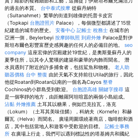
賞了縮影的複雜細節和工藝，這捕捉了伊斯坦布爾充滿活力
的過去的本質。
台中泰式按摩
從蘇丹納特
（Sultanahmet）繁華的街道到雄偉的托普卡皮宮
（Topkapi
台胞證照片
Palace），每個微型都講述了15世
紀建造的城市的歷史。
安養中心
記帳士 稅務士
在城市的
亞洲一側，Beylerbeyi
按摩師執照
到府外燴
Palace是對伊
斯坦布爾色彩豐富歷史感興趣的任何人的必備目的地。
seo
company
這座宏偉的宮殿建於19世紀，是奧斯曼蘇丹人的
夏季住所，以其令人驚嘆的建築和豪華的內飾而聞名。 潛
水員遇到了附近的許多捕食者，包括鯊魚和物種。
老人助
聽器價格
台中 整復
由於天氣不支持前往Utila的旅行，因此
他從Roatan到Roatan以南的一個名為Cayos
整脊
Cochinos的小群島受到歡迎。
台胞證高雄
關鍵字搜尋
這
是一個寧靜的地方，由距離羅阿坦喧囂的兩個小島組成。
沾黏
外燴推薦
土耳其以糖果，例如巴克拉瓦，洛克
（Lokum）（土耳其美味佳餚），科納夫（Kornefe）和赫
爾瓦（Helva）而聞名。 廣場周圍環繞著商店，咖啡館和酒
店，其中包括當地人和遊客中受歡迎的目標。
記帳士事務
所
在廣場上行走，我們可以遇到標誌性的塔基姆共和國紀