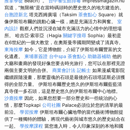
推拿學徒
Beach）。
台中養生館排毒
Impressmagazin.hu
寫道，“無限橋”是在當時碼頭時的歷史悠久的地方建造的。
台胞證新北
塔克西姆廣場（Taksim
茶會點心
Square）就
像伊斯坦布爾的跳動心臟一樣，總是充滿活力和興奮。
室
內設計
觀察人們並沉浸在城市充滿活力的心情中的理想場
所。 哈吉亞·索菲亞（Hagia
關鍵字搜尋
Sophia）最初是
在6世紀的一個大教堂，在奧斯曼帝國期間變成了清真寺。
東海按摩
如今，它是博物館，介紹了伊斯坦布爾豐富的文
化遺產。
柬埔寨簽證
台中spa
茶會點心
助聽器補助
他的
大廳和畫廊的發現好像您要去時光旅行，您可以在那裡見證
兩個主要文明的合併。
商業會計法 記帳士
如果漫威電影院
繼續跟隨漫畫，那麼靈魂的石頭是最後的石頭塔諾斯必須獲
得的全部力量。 伊斯坦布爾歷史悠久的伊斯坦布爾藍藍清
真寺僅一多石頭，這是歷史悠久的伊斯坦布爾中心地標。
沙鹿按摩
因此，如果您想要一部分歷史和一些統治的心
情，那麼Topkapi
公司社團
Palace必須位於您的清單的最
前沿。
學習按摩
伊斯坦布爾心臟地帶的當代藝術博物館提
供了一種獨特的體驗，將現代藝術與城市悠久的歷史結合在
一起。
學按摩課程
當您進入時，令人印象深刻的本地和國