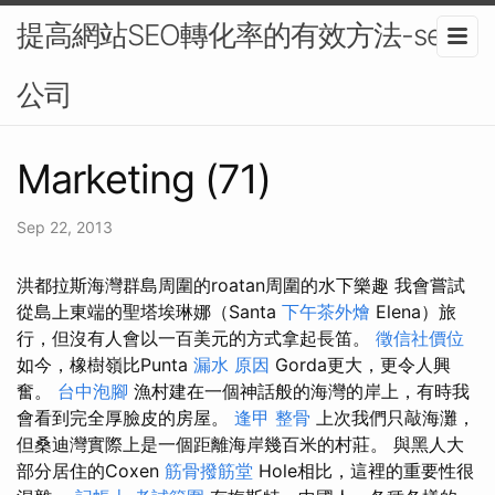
提高網站SEO轉化率的有效方法-seo
公司
Marketing (71)
Sep 22, 2013
洪都拉斯海灣群島周圍的roatan周圍的水下樂趣 我會嘗試
從島上東端的聖塔埃琳娜（Santa
下午茶外燴
Elena）旅
行，但沒有人會以一百美元的方式拿起長笛。
徵信社價位
如今，橡樹嶺比Punta
漏水 原因
Gorda更大，更令人興
奮。
台中泡腳
漁村建在一個神話般的海灣的岸上，有時我
會看到完全厚臉皮的房屋。
逢甲 整骨
上次我們只敲海灘，
但桑迪灣實際上是一個距離海岸幾百米的村莊。 與黑人大
部分居住的Coxen
筋骨撥筋堂
Hole相比，這裡的重要性很