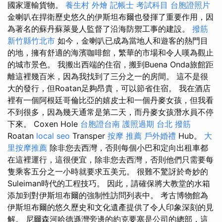
國家運輸貨物。
養生村
外燴
記帳士 考試科目
台胞證照片
金喇叭在捍衛歷史悠久的伊斯坦布爾也發揮了重要作用，因
為著名的蘇丹蘇萊曼人監督了沿海防禦工事的建設。
撥筋
新竹縣竹北市
如今，金喇叭已成為當地人和遊客的熱門目
的地，擁有舒適的海濱咖啡館，繁華的市場和令人嘆為觀止
的城市景色。 我搬出西端的住宿，搬到Buena Onda旅館距
離這裡幾百米，因為我找到了三分之一的房間。 這不是很
大的發行，但Roatan足夠昂貴，可以節省住宿。 我在酒店
裡有一個阿根廷哥倫比亞的嬉皮士和一個丹麥女孩，但我看
不到很多，因為幾天通常是第二天，而丹麥女孩潛水員不停
下來。 Coxen Hole
台胞證台南
護照過期
台北 撥筋
Roatan
local seo
Transper
按摩 推薦
戶外婚禮
Hub。
大
里按摩推薦
除非您去西灣，否則每個小巴和定向出租車都
在這裡運行，這很便宜，除非您去西灣，否則他們只需要每
隻乘客五分之一小時就要求五美元。 很難不驚訝於奇妙的
Suleiman時代的工程技巧。 因此，請確保將大教堂的水箱
添加到對伊斯坦布爾的強制性訪問列表中。 考古博物館為
伊斯坦布爾的悠久歷史和文化遺產提供了令人印象深刻的見
解。 尼爾森河哈德遜灣旁邊的約克要塞是公司的總部，這