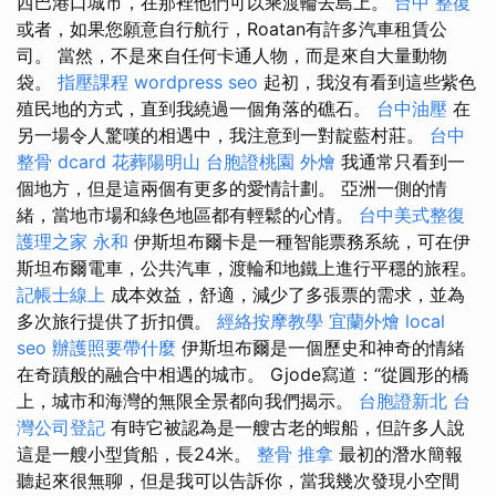
西巴港口城市，在那裡他們可以乘渡輪去島上。
台中 整復
或者，如果您願意自行航行，Roatan有許多汽車租賃公
司。 當然，不是來自任何卡通人物，而是來自大量動物
袋。
指壓課程
wordpress seo
起初，我沒有看到這些紫色
殖民地的方式，直到我繞過一個角落的礁石。
台中油壓
在
另一場令人驚嘆的相遇中，我注意到一對靛藍村莊。
台中
整骨 dcard
花葬陽明山
台胞證桃園
外燴
我通常只看到一
個地方，但是這兩個有更多的愛情計劃。 亞洲一側的情
緒，當地市場和綠色地區都有輕鬆的心情。
台中美式整復
護理之家 永和
伊斯坦布爾卡是一種智能票務系統，可在伊
斯坦布爾電車，公共汽車，渡輪和地鐵上進行平穩的旅程。
記帳士線上
成本效益，舒適，減少了多張票的需求，並為
多次旅行提供了折扣價。
經絡按摩教學
宜蘭外燴
local
seo
辦護照要帶什麼
伊斯坦布爾是一個歷史和神奇的情緒
在奇蹟般的融合中相遇的城市。 Gjode寫道：“從圓形的橋
上，城市和海灣的無限全景都向我們揭示。
台胞證新北
台
灣公司登記
有時它被認為是一艘古老的蝦船，但許多人說
這是一艘小型貨船，長24米。
整骨 推拿
最初的潛水簡報
聽起來很無聊，但是我可以告訴你，當我幾次發現小空間