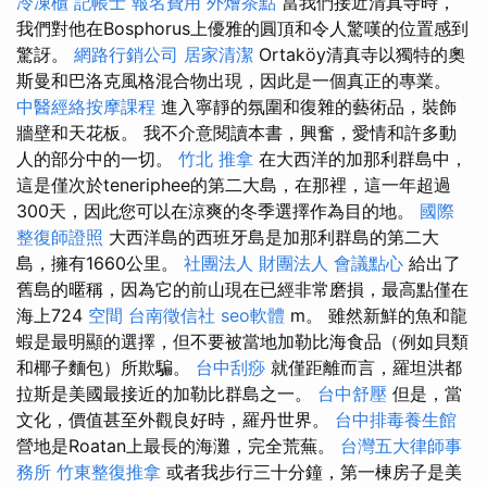
冷凍櫃
記帳士 報名費用
外燴茶點
當我們接近清真寺時，
我們對他在Bosphorus上優雅的圓頂和令人驚嘆的位置感到
驚訝。
網路行銷公司
居家清潔
Ortaköy清真寺以獨特的奧
斯曼和巴洛克風格混合物出現，因此是一個真正的專業。
中醫經絡按摩課程
進入寧靜的氛圍和復雜的藝術品，裝飾
牆壁和天花板。 我不介意閱讀本書，興奮，愛情和許多動
人的部分中的一切。
竹北 推拿
在大西洋的加那利群島中，
這是僅次於teneriphee的第二大島，在那裡，這一年超過
300天，因此您可以在涼爽的冬季選擇作為目的地。
國際
整復師證照
大西洋島的西班牙島是加那利群島的第二大
島，擁有1660公里。
社團法人 財團法人
會議點心
給出了
舊島的暱稱，因為它的前山現在已經非常磨損，最高點僅在
海上724
空間
台南徵信社
seo軟體
m。 雖然新鮮的魚和龍
蝦是最明顯的選擇，但不要被當地加勒比海食品（例如貝類
和椰子麵包）所欺騙。
台中刮痧
就僅距離而言，羅坦洪都
拉斯是美國最接近的加勒比群島之一。
台中舒壓
但是，當
文化，價值甚至外觀良好時，羅丹世界。
台中排毒養生館
營地是Roatan上最長的海灘，完全荒蕪。
台灣五大律師事
務所
竹東整復推拿
或者我步行三十分鐘，第一棟房子是美