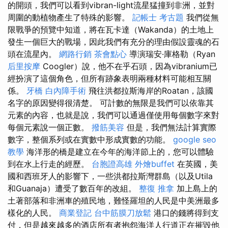
的開頭，我們可以看到vibran-light流星猛撞到非洲，並對
周圍的動植物產生了特殊的影響。
記帳士 考古題
我們從無
限戰爭的預覽中知道，將在瓦卡達（Wakanda）的土地上
發生一個巨大的戰場，因此我們有充分的理由假設靈魂的石
頭在流星內。
網路行銷
茶會點心
導演瑞安·庫格勒（Ryan
后里按摩
Coogler）說，他不在乎石頭，因為vibranium已
經扮演了這個角色，但所有跡象表明兩種材料可能相互關
係。
牙橋
白內障手術
飛往洪都拉斯海岸的Roatan，該國
名字的原因變得很清楚。 可計數的無限是我們可以依靠其
元素的內容，也就是說，我們可以通過僅使用每個數字來對
每個元素說一個正數。
撥筋美容
但是，我們無法計算實際
數字，整個系列或在實數中形成實數的功能。
google seo
教學
海洋形的橋是建立在今年的海洋節上的，您可以體驗
到在水上行走的經歷。
台胞證高雄
外燴buffet
在英國，美
國和西班牙人的影響下，一些洪都拉斯灣群島（以及Utila
和Guanaja）遭受了數百年的改組。
整復 推拿
加上島上的
土著部落和非洲車的殖民地，難怪羅坦的人民是中美洲最多
樣化的人民。
商業登記
台中筋膜刀放鬆
港口的錢將得到支
付，但是越來越多的酒店所有者抱怨海洋人行道正在摧毀他