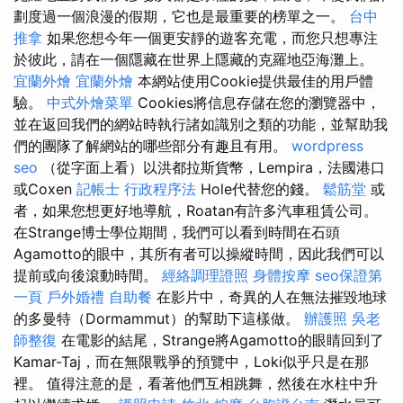
劃度過一個浪漫的假期，它也是最重要的榜單之一。
台中
推拿
如果您想今年一個更安靜的遊客充電，而您只想專注
於彼此，請在一個隱藏在世界上隱藏的克羅地亞海灘上。
宜蘭外燴
宜蘭外燴
本網站使用Cookie提供最佳的用戶體
驗。
中式外燴菜單
Cookies將信息存儲在您的瀏覽器中，
並在返回我們的網站時執行諸如識別之類的功能，並幫助我
們的團隊了解網站的哪些部分有趣且有用。
wordpress
seo
（從字面上看）以洪都拉斯貨幣，Lempira，法國港口
或Coxen
記帳士 行政程序法
Hole代替您的錢。
鬆筋堂
或
者，如果您想更好地導航，Roatan有許多汽車租賃公司。
在Strange博士學位期間，我們可以看到時間在石頭
Agamotto的眼中，其所有者可以操縱時間，因此我們可以
提前或向後滾動時間。
經絡調理證照
身體按摩
seo保證第
一頁
戶外婚禮
自助餐
在影片中，奇異的人在無法摧毀地球
的多曼特（Dormammut）的幫助下這樣做。
辦護照
吳老
師整復
在電影的結尾，Strange將Agamotto的眼睛回到了
Kamar-Taj，而在無限戰爭的預覽中，Loki似乎只是在那
裡。 值得注意的是，看著他們互相跳舞，然後在水柱中升