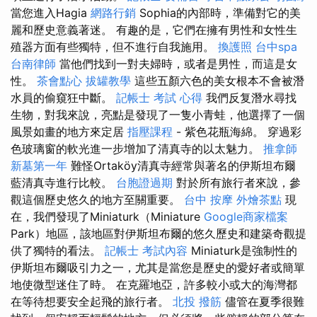
當您進入Hagia
網路行銷
Sophia的內部時，準備對它的美
麗和歷史意義著迷。 有趣的是，它們在擁有男性和女性生
殖器方面有些獨特，但不進行自我施用。
換護照
台中spa
台南律師
當他們找到一對夫婦時，或者是男性，而這是女
性。
茶會點心
拔罐教學
這些五顏六色的美女根本不會被潛
水員的偷窺狂中斷。
記帳士 考試 心得
我們反复潛水尋找
生物，對我來說，亮點是發現了一隻小青蛙，他選擇了一個
風景如畫的地方來定居
指壓課程
- 紫色花瓶海綿。 穿過彩
色玻璃窗的軟光進一步增加了清真寺的以太魅力。
推拿師
新墓第一年
難怪Ortaköy清真寺經常與著名的伊斯坦布爾
藍清真寺進行比較。
台胞證過期
對於所有旅行者來說，參
觀這個歷史悠久的地方至關重要。
台中 按摩
外燴茶點
現
在，我們發現了Miniaturk（Miniature
Google商家檔案
Park）地區，該地區對伊斯坦布爾的悠久歷史和建築奇觀提
供了獨特的看法。
記帳士 考試內容
Miniaturk是強制性的
伊斯坦布爾吸引力之一，尤其是當您是歷史的愛好者或簡單
地使微型迷住了時。 在克羅地亞，許多較小或大的海灣都
在等待想要安全起飛的旅行者。
北投 撥筋
儘管在夏季很難