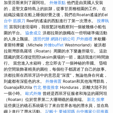
加里芬斯來到了羅阿坦。
外燴茶點
他們是由英國人安裝
的，是聖文森特島上的奴隸，從事甘蔗種植園的工作。 在
組織設備並在船上睡個好覺之後，我們在Roatan遙遠的Eel
台中 筋膜刀
Reef的遙遠的西點進行了第一次潛水。
按摩執
照
當我到達現場時，我很驚訝地觀察到一個被幾條小船包
圍的平台。
協會成立
洪都拉斯的旗幟在一些明確準備活動
的人身上飄揚。
護照代辦
網路行銷公司
戶外婚禮
米歇爾·
韋斯特摩蘭（Michele
外燴buffet
Westmorland）被洪都
拉斯灣群島羅塔（Roatan）周圍的水下樂趣所吸引。 這款
隱藏的寶石僅從熙熙taksim廣場的一箭，邀請我進行時間旅
行。 當您進入水箱時，您立即去了一個神秘的帝國。 昏暗
的空間裝飾著精美的圓柱，每個柱子都講述了自己的故事。
洪都拉斯在西班牙語中的意思是“深度”，無論他身在何處，
到處都有深藍色的水。
外燴佈置
Roatan和其他海灣群島，
Guanaja和Utila
竹北 整復推拿
Honduras，距離大陸不到
一個小時。
歐式外燴
曾經是西班牙征服者和海盜的羅阿坦
（Roatan）位於世界第二大珊瑚礁的最南端。
新北 按摩
這些廣泛的礁石系統吸引了來自世界各地的潛水員，並在島
嶼上進行了潛水活動。
記帳士 要補習嗎
台中搬家公司推薦