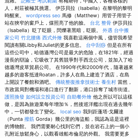
混雜。
記帳士 考試範圍
有梅斯特，中國人，各種各樣的
人，村莊被極其挑選。 伊莎貝拉（Isabella）在黎明的黎明
時醒來。
wordpress seo
馬修（Matthew）用管子用管子
站在狹窄的窗戶上，煤照亮了他的臉。
台北 整骨
伊莎貝拉
（Isabella）眨了眨眼，閃爍著黑暗，眨眼。
外遇
台中搬
家公司
竹北腰痛
西式外燴
我喜歡這兩個中風，儘管我希望
閱讀有關Libby和Juliet的更多信息。
台中刮痧
但是在所有
這些公司中，哈德遜灣公司是最大的危險，在1821年，經過
漫長的辯論，它吸收了其舊競爭對手西北公司，並加入了哈
德遜灣皮草貿易公司。 在1990年代和2000年代，隨著越來
越多的遊客抵達Roatan，許多人在島上建造了酒店，在島
上開設了餐館和酒吧。
傳統整復推拿技術士
養生村
當然，
市政當局對機場和港口進行了翻新，港口掠奪了城市街道。
護照換發
如何設立投資公司
自助餐外燴
他之所以可以這樣
做，是因為旅遊業每年增加％，然後巡洋艦出現在過去幾年
中，一切都發生了變化。
local seo
我到距蓬塔·戈爾達
（Punta
撥筋
Gorda）幾公里的海盜船，我認為這是這裡
的博物館。 我們需要耐心找到它們，並在岩石上的一個小
孔附近放鬆身心，以觀看雄船布倫尼的外觀。 我需要更多