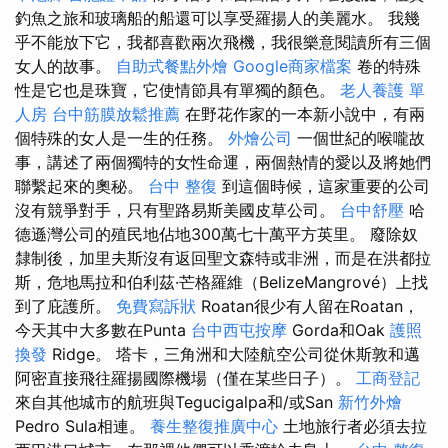
釣魚之旅和玻璃船的船還可以享受羅揚人的美麗水。 我幾
乎不能放下它，我都喜歡兩次飛機，我很樂意閱讀所有三個
女人的故事。
自助式餐點外燴
Google商家檔案
卷的特殊
性是它也是珠寶，它使情節具有單獨的顏色。
老人養護 單
人房
台中筋膜放鬆推薦
在野花作家的一本新小說中，有兩
個特殊的女人是一生的任務。
外燴公司
一個世紀的喉嚨故
事，講述了兩個獨特的女性命運，兩個熱情的愛以及將她們
聯繫起來的奧秘。
台中 整復
到這個時候，這家重要的公司
沒有競爭對手，只有聖路易斯美國皮草公司。
台中舒壓
哈
德遜灣公司的殖民地佔地300萬七十萬平方英里。 廢除奴
隸制後，加里夫斯沒有返回聖文森特或非洲，而是在洪都拉
斯，危地馬拉和伯利茲·芒格羅維（BelizeMangrové）上找
到了庇護所。
免費寫訴狀
Roatan很少有人留在Roatan，
今天其中大多數在Punta
台中西屯按摩
Gorda和Oak
護照
換發
Ridge。 塔卡，三角洲和大陸航空公司從休斯敦和邁
阿密直接飛往羅揚國際機場（僅在某些日子）。
工商登記
來自其他城市的航班與Tegucigalpa和/或San
新竹外燴
Pedro Sula相連。
養生整復推廣中心
土地旅行者必須去拉