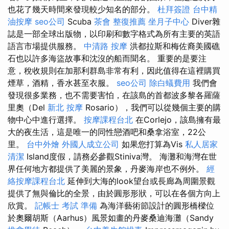
也花了幾天時間來發現較少知名的部分。
杜拜簽證
台中精
油按摩
seo公司
Scuba
茶會
整復推薦
坐月子中心
Diver雜
誌是一部全球出版物，以印刷和數字格式為所有主要的英語
語言市場提供服務。
中清路 按摩
洪都拉斯和梅佐裔美國礁
石也以許多海盜故事和沈沒的船而聞名。 重要的是要注
意，稅收規則在加那利群島非常有利，因此值得在這裡購買
煙草，酒精，香水甚至衣服。
seo公司
除白蟻費用
我們會
發現很多業務，也不需要害怕，在該島的首都波多黎各羅薩
里奧（Del
新北 按摩
Rosario），我們可以從幾個主要的購
物中心中進行選擇。
按摩課程台北
在Corlejo，該島擁有最
大的夜生活，這是唯一的同性戀酒吧和桑拿浴室，22公
里。
台中外燴
外國人成立公司
如果您打算為Vis
私人居家
清潔
Island度假，請務必參觀Stiniva灣。 海灘和海灣在世
界任何地方都提供了美麗的景象，丹麥海岸也不例外。
經
絡按摩課程台北
延伸到大海的look望台或長廊為周圍景觀
提供了無與倫比的全景，由於圓形形狀，可以在各個方向上
欣賞。
記帳士 考試 準備
為海洋藝術節設計的圓形橋樑位
於奧爾胡斯（Aarhus）風景如畫的丹麥桑迪海灘（Sandy