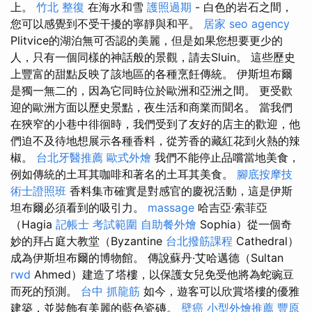
上。
竹北 整復
在海水和雪
護照過期
- 白色的岩石之間，
您可以感覺到不受干擾的寧靜與和平。
居家
seo agency
Plitvice的湖泊無可否認的美麗，但是如果您想要更少的
人，只有一個同樣的神話般的景觀，請去Sluin。 這些歷史
上豐富的甜點反映了該地區的各種烹飪傳統。 伊斯坦布爾
是獨一無二的，因為它同時位於歐洲和亞洲之間。 更受歡
迎的歐洲方面以歷史景點，夜生活和商業而聞名。 當我們
在狹窄的小巷中徘徊時，我們受到了友好的店主的歡迎，他
們迫不及待地想展示各種香料，從芳香的藏紅花到火熱的辣
椒。
台北牙醫推薦
歐式外燴
我們不能停止品嚐當地美食，
例如傳統的土耳其咖啡和著名的土耳其美食。
腳底按摩技
術士證照班
香料集市確實是對感官的慶祝活動，這是伊斯
坦布爾必須看到的吸引力。
massage
哈吉亞·索菲亞
（Hagia
記帳士 考試範圍
自助餐外燴
Sophia）從一個奇
妙的拜占庭大教堂（Byzantine
台北撥筋課程
Cathedral）
成為伊斯坦布爾的博物館。 傳說蘇丹·艾哈邁德（Sultan
rwd
Ahmed）建造了塔樓，以保護女兒免受他將為蛇豌豆
而死的預測。
台中 抓龍筋
如今，遊客可以欣賞塔樓的優雅
建築，並裝飾有美麗的藍色瓷磚。
壁癌
小型外燴推薦
豐原