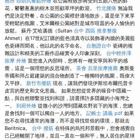
務所
自助式餐點外燴
在公園裡散步將受到五顏六色的鮮
花，鬱鬱蔥蔥的樹木並照顧草坪的歡迎。
竹北腰痛
無論我
們是決定野餐，在公園的公園裡舒適地散步，還是坐下來享
受輕鬆的氛圍，艾米爾根公園絕對是城市喧囂的令人愉快的
放鬆。 蘇丹·艾哈邁德（Sultan
台中 西區 推拿整復
Ahmet）在17世紀訂購的藍色清真寺以裝飾著內牆的美麗藍
色瓷磚而聞名，他以此的名字命名。
台胞證台中
瓷磚的複
雜設計和精美的工藝作品確實令人印象深刻。
台中輕井澤
按摩
外燴
當您進入內部時，您將有一種安寧與和平的感
覺，這是一個理想的反思場所。
茶會
后里按摩推薦
奧斯曼
帝國和拜占庭建築的混合物創造了一種獨特的氛圍，既偉大
又平靜。
新竹市撥筋
現在，讓我們發現伊斯坦布爾托普卡
皮宮的歷史和文化意義。 如果您想從世界的噪音中隱藏一
點，與自然聯繫並找到和諧，請選擇許多隱藏的小海灣之
一。
到府外燴
從微小的沙灣到隱藏在野岩下的海濱，您總
是會找到一個可以獨自一人的地方。
記帳士 講義 pdf
如果
您不在尋找通常的海灘，而不是尋找世俗的環境，那就去
Beritnica。
台中 撥筋
在特殊的烏托邦景觀中，您會感覺自
己已經離開了地球，並且一直在一個和平，無人居住的星球