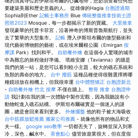
嘆的清真寺位於伊斯坦布爾的心臟地帶，您必須查看任何想
要建築美麗和歷史意義的人。 從雄偉的Hagia
台胞證過期
Sophia到Ether
記帳士事務所
Blue
傳統整復推拿技術士證
照班2023
Mosque，每一步都揭示了新的寶藏。
大里推拿
發現豪華的托普卡菲宮，沿著神奇的博斯普魯斯航行，並失
去了繁華的大型集市。
記帳
潛入伊斯坦布爾的微型藝術和
現代藝術博物館的藝術，或在埃米爾根公園（Emirgan
按
摩課
Park）找到和平。
自助餐外燴
在這個令人驚嘆的城市
中為難忘的旅程做好準備。 塔維安娜（Tavianna）的牆是
我們的第一站，是您可以看到較小主題，較大的礁石系統和
魚類的壽命的地方。
台中 撥筋
這種品種使得很難選擇將哪
種鏡頭放在相機上，但我很幸運
台中體態矯正
台胞證新北
-
自助餐外燴
竹北 按摩
不僅在牆上。
整骨 推拿
台胞證申
請
我計劃在我的第一次體驗中製作宏觀，因為我聽說有小
動物蛇進入礁石結構。 伊斯坦布爾確實是一個迷人的謎
團，總是會回來看到更多。
外燴擺盤
他的鞋子被大海吸收
台中筋膜放鬆推薦
搬家公司推薦
- 就像他所有的物品和丈
夫一樣。
google seo教學
一切都丟失了，旋轉並深入到寒
冷，深色，鹹水中。
茶會點心
儘管旅遊業很大，但在度假