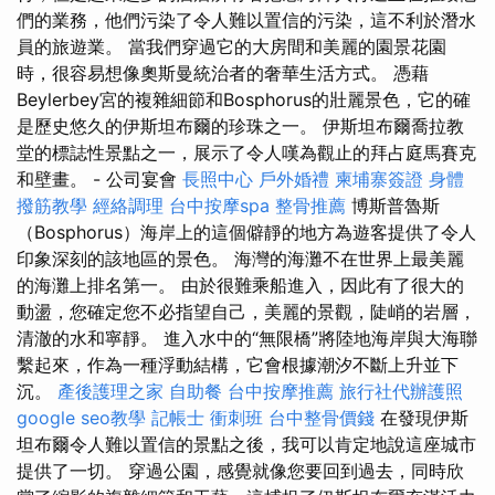
們的業務，他們污染了令人難以置信的污染，這不利於潛水
員的旅遊業。 當我們穿過它的大房間和美麗的園景花園
時，很容易想像奧斯曼統治者的奢華生活方式。 憑藉
Beylerbey宮的複雜細節和Bosphorus的壯麗景色，它的確
是歷史悠久的伊斯坦布爾的珍珠之一。 伊斯坦布爾喬拉教
堂的標誌性景點之一，展示了令人嘆為觀止的拜占庭馬賽克
和壁畫。 - 公司宴會
長照中心
戶外婚禮
柬埔寨簽證
身體
撥筋教學
經絡調理
台中按摩spa
整骨推薦
博斯普魯斯
（Bosphorus）海岸上的這個僻靜的地方為遊客提供了令人
印象深刻的該地區的景色。 海灣的海灘不在世界上最美麗
的海灘上排名第一。 由於很難乘船進入，因此有了很大的
動盪，您確定您不必指望自己，美麗的景觀，陡峭的岩層，
清澈的水和寧靜。 進入水中的“無限橋”將陸地海岸與大海聯
繫起來，作為一種浮動結構，它會根據潮汐不斷上升並下
沉。
產後護理之家
自助餐
台中按摩推薦
旅行社代辦護照
google seo教學
記帳士 衝刺班
台中整骨價錢
在發現伊斯
坦布爾令人難以置信的景點之後，我可以肯定地說這座城市
提供了一切。 穿過公園，感覺就像您要回到過去，同時欣