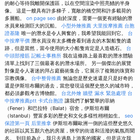
的耐心等待我離開保護區，以在空間渲染中照亮鰭的半身
像。 這是一艘具有許多梯子，寬敞的橋空間和許多載荷的
多層船。
on page seo
由於深度，需要一個更有經驗的潛
水員來檢測巨大的沉船。
小型外燴推薦
大里按摩推薦
台胞
證基隆
唯一的潛水是令人興奮的，我希望我能回到它。
台
中按摩平價
潛水員沒有太多機會看到過去的木製船隻的遺
跡，但是當然，當今使用的大小船隻肯定是人造礁石。
台
中頭部撥筋
記帳士事務所
我在這條路上最喜歡的潛水體驗
清單上找到了三個最著名的潛水場所。 另一個傑出的展覽
對像是令人著迷的拜占庭藝術集合，它展示了複雜的珠寶和
宗教偶像。
台中整骨推薦
無論您是歷史迷還是只是好奇的
還是伊斯坦布爾的過去，當您發現這個歷史悠久的城市時，
都必須參觀考古博物館。
台北外燴
牆壁 漏水 緊急處理
台
中按摩推薦ptt
卡式台胞證
讓我們了解繁華的菲納
（Fener）和巴拉特（Balat）宿舍，伊斯坦布爾
（Istanbul）豐富多彩的歷史和文化多樣性栩栩如生。
seo
保證第一頁
后里推拿
伊斯坦布爾歐洲一側的這些歷史悠久
的社區以其五顏六色的房屋，狹窄的街道和活潑的氣氛而聞
名。 到目前為止，我只去過島上游客的國家，但是這次我