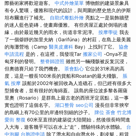
際藝術家將歡迎遊客。
中式外燴菜單
博物館的建築景象具
有令人驚嘆，優雅和現代的設計，與周圍的歷史悠久的伊斯
坦布爾進行了補充。
自助式餐點外燴
亮點之一是裝飾牆壁
的迷人藍色瓷磚，使畫廊優雅。 有些房屋正處於倒塌的邊
緣，由於最近幾天的雨水，街道非常泥濘。
按摩學徒
我去
了一個僻靜的加里夫納（Garifúna）的村莊，在島上最美麗
的海灘營地（Camp
醫美皮膚科
Bay）上找到了它。
協會
申請流程
是的，在這裡，我發現Tar
搬家公司
-Onya不是
匈牙利的發明。
整脊師證照
雖然另一輛殘骸被反复沉浸，
但奧德賽只給了我們機會。
茶會點心
它位於31米高的高
度，這是一艘長100米長的貨船和Roatan的最大殘骸。
脹
氣 按摩
該船於2002年被回收為人造礁石，但已經有很多大
型捕食​​者，並有很好的海綿蓋。 該島的座位波多黎各羅薩
里奧（Rosario）是群島上最古老的西班牙定居點，這一事
實也證明了這個名字。
湖口整骨
seo公司
漫長但非常狹窄
的島嶼上有70公里的岸邊特別細的沙子。
牌位
茶會
竹北博
愛街 整復
60米至直徑的建築從大陸開始，然後很長時間進
入大海，遊客幾乎可以在水上“走”，體驗特殊的水體驗。
台
中泡腳
台胞證申請
除了潛水和自由潛水外，劃皮艇，租賃