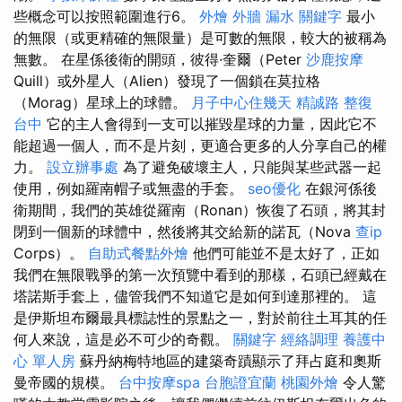
些概念可以按照範圍進行6。
外燴
外牆 漏水
關鍵字
最小
的無限（或更精確的無限量）是可數的無限，較大的被稱為
無數。 在星係後衛的開頭，彼得·奎爾（Peter
沙鹿按摩
Quill）或外星人（Alien）發現了一個鎖在莫拉格
（Morag）星球上的球體。
月子中心住幾天
精誠路 整復
台中
它的主人會得到一支可以摧毀星球的力量，因此它不
能超過一個人，而不是片刻，更適合更多的人分享自己的權
力。
設立辦事處
為了避免破壞主人，只能與某些武器一起
使用，例如羅南帽子或無盡的手套。
seo優化
在銀河係後
衛期間，我們的英雄從羅南（Ronan）恢復了石頭，將其封
閉到一個新的球體中，然後將其交給新的諾瓦（Nova
查ip
Corps）。
自助式餐點外燴
他們可能並不是太好了，正如
我們在無限戰爭的第一次預覽中看到的那樣，石頭已經戴在
塔諾斯手套上，儘管我們不知道它是如何到達那裡的。 這
是伊斯坦布爾最具標誌性的景點之一，對於前往土耳其的任
何人來說，這是必不可少的奇觀。
關鍵字
經絡調理
養護中
心 單人房
蘇丹納梅特地區的建築奇蹟顯示了拜占庭和奧斯
曼帝國的規模。
台中按摩spa
台胞證宜蘭
桃園外燴
令人驚