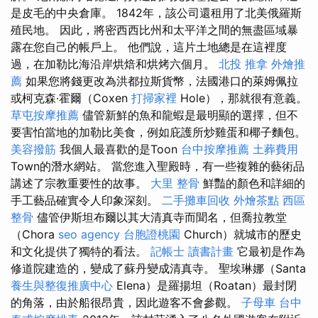
是皮毛的中央倉庫。 1842年，該公司還租用了北美俄羅斯
殖民地。 因此，將密西西比州和太平洋之間的無盡區域暴
露在您自己的帳戶上。 他們說，這片土地總是在這裡度
過，在加勒比海沿岸烘焙和烘烤六個月。
北投 推拿
外燴推
薦
如果您將錢更改為洪都拉斯貨幣，法國港口的萊姆佩拉
或柯克森·霍爾（Coxen
打掃家裡
Hole），那就很有意義。
草屯按摩推薦
儘管新鮮的魚和龍蝦是最明顯的選擇，但不
要害怕當地的加勒比美食，例如庇護所炒雞蛋和椰子麵包。
美容撥筋
我個人最喜歡的是Toon
台中按摩推薦
土葬費用
Town的潛水網站。 當您進入聖殿時，有一些複雜的藝術品
講述了宗教重要性的故事。
大里 整骨
鮮豔的顏色和詳細的
手工藝品確實令人印象深刻。
二手攤車回收
外燴茶點
西區
整骨
儘管伊斯坦布爾以其大清真寺而聞名，但喬拉教堂
（Chora
seo agency
台胞證桃園
Church）就城市的歷史
和文化提供了獨特的看法。
記帳士 讀書計畫
它最初是作為
修道院建造的，變成了蘇丹變成清真寺。 聖埃琳娜（Santa
養生與整復推廣中心
Elena）是羅揚坦（Roatan）最封閉
的角落，由於船很昂貴，因此遊客不會參觀。
子母車
台中