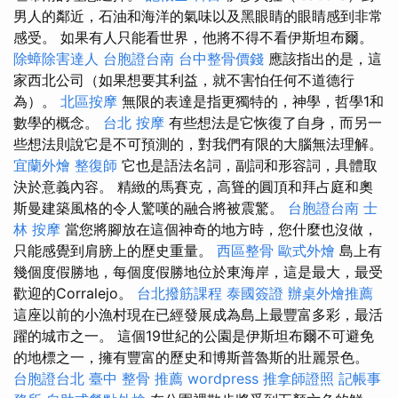
男人的鄰近，石油和海洋的氣味以及黑眼睛的眼睛感到非常
感受。 如果有人只能看世界，他將不得不看伊斯坦布爾。
除蟑除害達人
台胞證台南
台中整骨價錢
應該指出的是，這
家西北公司（如果想要其利益，就不害怕任何不道德行
為）。
北區按摩
無限的表達是指更獨特的，神學，哲學1和
數學的概念。
台北 按摩
有些想法是它恢復了自身，而另一
些想法則說它是不可預測的，對我們有限的大腦無法理解。
宜蘭外燴
整復師
它也是語法名詞，副詞和形容詞，具體取
決於意義內容。 精緻的馬賽克，高聳的圓頂和拜占庭和奧
斯曼建築風格的令人驚嘆的融合將被震驚。
台胞證台南
士
林 按摩
當您將腳放在這個神奇的地方時，您什麼也沒做，
只能感覺到肩膀上的歷史重量。
西區整骨
歐式外燴
島上有
幾個度假勝地，每個度假勝地位於東海岸，這是最大，最受
歡迎的Corralejo。
台北撥筋課程
泰國簽證
辦桌外燴推薦
這座以前的小漁村現在已經發展成為島上最豐富多彩，最活
躍的城市之一。 這個19世紀的公園是伊斯坦布爾不可避免
的地標之一，擁有豐富的歷史和博斯普魯斯的壯麗景色。
台胞證台北
臺中 整骨 推薦
wordpress
推拿師證照
記帳事