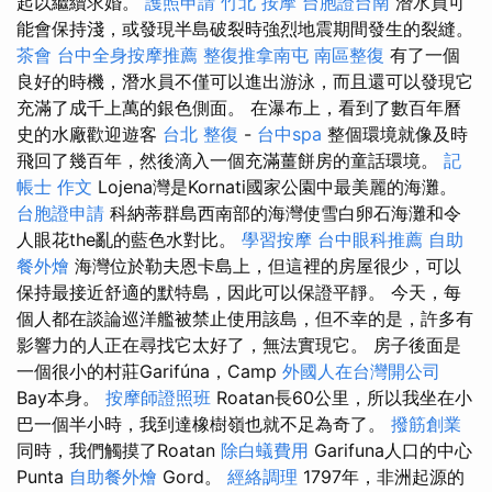
起以繼續求婚。
護照申請
竹北 按摩
台胞證台南
潛水員可
能會保持淺，或發現半島破裂時強烈地震期間發生的裂縫。
茶會
台中全身按摩推薦
整復推拿南屯
南區整復
有了一個
良好的時機，潛水員不僅可以進出游泳，而且還可以發現它
充滿了成千上萬的銀色側面。 在瀑布上，看到了數百年曆
史的水廠歡迎遊客
台北 整復
-
台中spa
整個環境就像及時
飛回了幾百年，然後滴入一個充滿薑餅房的童話環境。
記
帳士 作文
Lojena灣是Kornati國家公園中最美麗的海灘。
台胞證申請
科納蒂群島西南部的海灣使雪白卵石海灘和令
人眼花the亂的藍色水對比。
學習按摩
台中眼科推薦
自助
餐外燴
海灣位於勒夫恩卡島上，但這裡的房屋很少，可以
保持最接近舒適的默特島，因此可以保證平靜。 今天，每
個人都在談論巡洋艦被禁止使用該島，但不幸的是，許多有
影響力的人正在尋找它太好了，無法實現它。 房子後面是
一個很小的村莊Garifúna，Camp
外國人在台灣開公司
Bay本身。
按摩師證照班
Roatan長60公里，所以我坐在小
巴一個半小時，我到達橡樹嶺也就不足為奇了。
撥筋創業
同時，我們觸摸了Roatan
除白蟻費用
Garifuna人口的中心
Punta
自助餐外燴
Gord。
經絡調理
1797年，非洲起源的