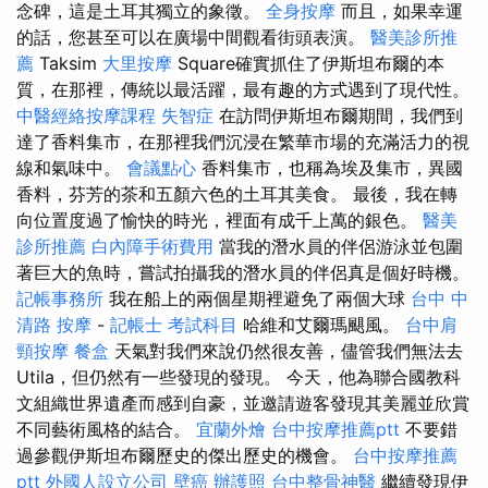
念碑，這是土耳其獨立的象徵。
全身按摩
而且，如果幸運
的話，您甚至可以在廣場中間觀看街頭表演。
醫美診所推
薦
Taksim
大里按摩
Square確實抓住了伊斯坦布爾的本
質，在那裡，傳統以最活躍，最有趣的方式遇到了現代性。
中醫經絡按摩課程
失智症
在訪問伊斯坦布爾期間，我們到
達了香料集市，在那裡我們沉浸在繁華市場的充滿活力的視
線和氣味中。
會議點心
香料集市，也稱為埃及集市，異國
香料，芬芳的茶和五顏六色的土耳其美食。 最後，我在轉
向位置度過了愉快的時光，裡面有成千上萬的銀色。
醫美
診所推薦
白內障手術費用
當我的潛水員的伴侶游泳並包圍
著巨大的魚時，嘗試拍攝我的潛水員的伴侶真是個好時機。
記帳事務所
我在船上的兩個星期裡避免了兩個大球
台中 中
清路 按摩
-
記帳士 考試科目
哈維和艾爾瑪颶風。
台中肩
頸按摩
餐盒
天氣對我們來說仍然很友善，儘管我們無法去
Utila，但仍然有一些發現的發現。 今天，他為聯合國教科
文組織世界遺產而感到自豪，並邀請遊客發現其美麗並欣賞
不同藝術風格的結合。
宜蘭外燴
台中按摩推薦ptt
不要錯
過參觀伊斯坦布爾歷史的傑出歷史的機會。
台中按摩推薦
ptt
外國人設立公司
壁癌
辦護照
台中整骨神醫
繼續發現伊