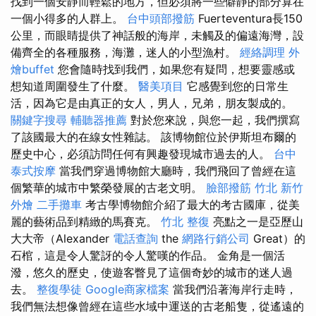
找到一個安靜而輕鬆的地方，但必須將一些僻靜的部分算在
一個小得多的人群上。
台中頭部撥筋
Fuerteventura長150
公里，而眼睛提供了神話般的海岸，未觸及的偏遠海灣，設
備齊全的各種服務，海灘，迷人的小型漁村。
經絡調理
外
燴buffet
您會隨時找到我們，如果您有疑問，想要靈感或
想知道周圍發生了什麼。
醫美項目
它感覺到您的日常生
活，因為它是由真正的女人，男人，兄弟，朋友製成的。
關鍵字搜尋
輔聽器推薦
對於您來說，與您一起，我們撰寫
了該國最大的在線女性雜誌。 該博物館位於伊斯坦布爾的
歷史中心，必須訪問任何有興趣發現城市過去的人。
台中
泰式按摩
當我們穿過博物館大廳時，我們飛回了曾經在這
個繁華的城市中繁榮發展的古老文明。
臉部撥筋 竹北
新竹
外燴
二手攤車
考古學博物館介紹了最大的考古國庫，從美
麗的藝術品到精緻的馬賽克。
竹北 整復
亮點之一是亞歷山
大大帝（Alexander
電話查詢
the
網路行銷公司
Great）的
石棺，這是令人驚訝的令人驚嘆的作品。 金角是一個活
潑，悠久的歷史，使遊客瞥見了這個奇妙的城市的迷人過
去。
整復學徒
Google商家檔案
當我們沿著海岸行走時，
我們無法想像曾經在這些水域中運送的古老船隻，從遙遠的