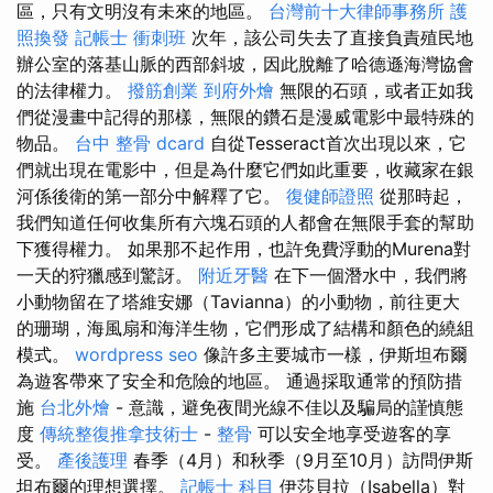
區，只有文明沒有未來的地區。
台灣前十大律師事務所
護
照換發
記帳士 衝刺班
次年，該公司失去了直接負責殖民地
辦公室的落基山脈的西部斜坡，因此脫離了哈德遜海灣協會
的法律權力。
撥筋創業
到府外燴
無限的石頭，或者正如我
們從漫畫中記得的那樣，無限的鑽石是漫威電影中最特殊的
物品。
台中 整骨 dcard
自從Tesseract首次出現以來，它
們就出現在電影中，但是為什麼它們如此重要，收藏家在銀
河係後衛的第一部分中解釋了它。
復健師證照
從那時起，
我們知道任何收集所有六塊石頭的人都會在無限手套的幫助
下獲得權力。 如果那不起作用，也許免費浮動的Murena對
一天的狩獵感到驚訝。
附近牙醫
在下一個潛水中，我們將
小動物留在了塔維安娜（Tavianna）的小動物，前往更大
的珊瑚，海風扇和海洋生物，它們形成了結構和顏色的繞組
模式。
wordpress seo
像許多主要城市一樣，伊斯坦布爾
為遊客帶來了安全和危險的地區。 通過採取通常的預防措
施
台北外燴
- 意識，避免夜間光線不佳以及騙局的謹慎態
度
傳統整復推拿技術士
-
整骨
可以安全地享受遊客的享
受。
產後護理
春季（4月）和秋季（9月至10月）訪問伊斯
坦布爾的理想選擇。
記帳士 科目
伊莎貝拉（Isabella）對