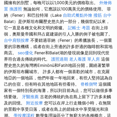
國擁有的別墅，每晚可以以1,000美元的價格取出。
外燴佈
置
換護照
無論如何，它應該以100萬美元的價格使用。 菲
納（Fener）和巴拉特湖（Lake
自助式餐點外燴
撥筋 台中
Balat）是伊斯坦布爾歷史悠久的一部分，幾個世紀以來，
它一直是各種文化和文明的熔爐。
記帳士 考題
在街上徘
徊，奧斯曼帝國和拜占庭建築的引人入勝的例子被包圍了。
台中肩頸按摩
不要錯過菲納（Fener）的希臘族長，一個重
要的宗教機構，或者在街上旁邊的許多舒適的咖啡館和當地
商店。
seo優化
Fener和Balat湖的發現就像是回到現代世
界符合過去傳統的時代。
護照過期
老人養護 單人房
這個
歷史悠久的海灣將Eminönü和Fatih地區分開，圍繞著繁華
的伊斯坦布爾城市。 許多人都有一個喜歡的城市，在克羅
地亞的一個地區，他們年復一年地回來，有些人堅持認為自
己的住宿，但有時在其他地區有些看待。
脊椎側彎
這個國
家有一個特別長的海灘，所以到目前為止，您可以做很多事
情要做。
牙醫推薦
古老的傳統釣魚在島上留下了許多未觸
及的回憶。
附近按摩
您可以在岸上行走幾個小時，在無限
的景觀中享受日落，或者在島上的碧綠水中享受陽光和浪
潮。
學按摩課程
數學集理論區分了無窮大的各種概念，這