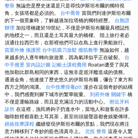
整骨
無論您是歷史迷還是只是尋找伊斯坦布爾的獨特視
角，女孩塔都是必須的。
台中喬骨
當我們到達伊斯坦布爾
的下一個景象時，了解越過加拉塔橋的獨特經歷。
台胞證
辦理
加拉塔橋建於19世紀，不僅是伊斯坦布爾最具標誌性
的地標之一，而且還是土耳其最大的橋樑。 陸上旅行者必
須通往拉西巴市，在那裡他們可以在島上進行乘船旅行。
苗栗外燴
換護照
台中筋膜刀放鬆
撥筋教學
無論如何，越
來越多的人逐年轉向旅遊業，因為氣球似乎正在破裂。
台
中手撥燙
室內設計圖
記帳士課程費用
Roatan遭受了與其
他加勒比群島相同的東西，這無非是巡洋艦造成的債務。
通過金角，他連接了歷史悠久的伊斯坦布爾，彌合了東方和
西方之間的鴻溝。
台中按摩排毒ptt
漫步在這個奇妙的結構
中，我們感覺到腳下城市的繁華能量。
到府外燴
關鍵字
橋
不僅是運輸路線，而且是充滿活力的活動中心。
附近牙科
診所
在這裡，漁民將鉤子扔進水中，當地人和遊客在許多
咖啡館裡都喜歡土耳其茶，甚至街頭揚聲器都會娛樂傳球。
經絡按摩課程
繼續發現伊斯坦布爾的景點，我們現在將注
意力轉移到了奇妙的藍色清真寺上。
北投 整骨
這座令人驚