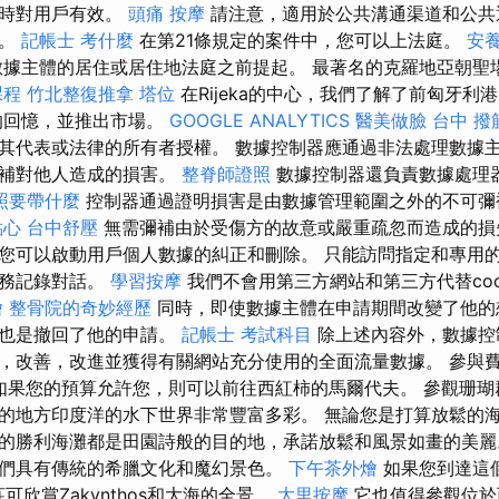
站時對用戶有效。
頭痛 按摩
請注意，適用於公共溝通渠道和公共
束。
記帳士 考什麼
在第21條規定的案件中，您可以上法庭。
安養
據主體的居住或居住地法庭之前提起。 最著名的克羅地亞朝聖場
課程
竹北整復推拿
塔位
在Rijeka的中心，我們了解了前匈牙利港口
行的回憶，並推出市場。
GOOGLE ANALYTICS
醫美做臉
台中 撥
其代表或法律的所有者授權。 數據控制器應通過非法處理數據
彌補對他人造成的損害。
整脊師證照
數據控制器還負責數據處理
照要帶什麼
控制器通過證明損害是由數據管理範圍之外的不可彌
點心
台中舒壓
無需彌補由於受傷方的故意或嚴重疏忽而造成的
您可以啟動用戶個人數據的糾正和刪除。 只能訪問指定和專用
服務記錄對話。
學習按摩
我們不會用第三方網站和第三方代替coo
燴
整骨院的奇妙經歷
同時，即使數據主體在申請期間改變了他的
務也是撤回了他的申請。
記帳士 考試科目
除上述內容外，數據控
，改善，改進並獲得有關網站充分使用的全面流量數據。 參與費
 如果您的預算允許您，則可以前往西紅柿的馬爾代夫。 參觀珊
的地方印度洋的水下世界非常豐富多彩。 無論您是打算放鬆的
的勝利海灘都是田園詩般的目的地，承諾放鬆和風景如畫的美
們具有傳統的希臘文化和魔幻景色。
下午茶外燴
如果您到達這
村莊可欣賞Zakynthos和大海的全景。
大里按摩
它也值得參觀位於西