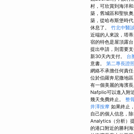
村，可欣賞到海洋
築，舊城區和聖狄
築，從哈布斯堡時代（
休息了。
竹北中醫
近端的人來說，塔蒂
宿的特色是屋頂露台
提出申請，則需要
新30天內支付。
台
意書。
第二專長證
網絡不承擔任何責任
位於伯羅奔尼撒地區
有一個美麗的海濱長
Nafplio可以
幾天免費終止。
整
井澤按摩
如果終止，
自己的個人信息，
Analytics（
的港口附近的勝利海灘