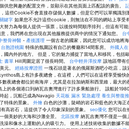
個供您興趣的配置文件，並顯示在其他頁面上匹配該的廣告。
，這些Cookie不會直接存儲個人數據，但是它們可以單獨識
關鍵字
如果您不允許這些cookie，則無法在不同的網站上享受
大努力為每個人提供一張票，以後按時間順序排列，但這有可能
意，我們將在您出現在其他服務提供商中的情況下通知您。
台
中整骨神醫
-
產後護理
一個古老的國家，因此您可以成功地將海
。
台胞證桃園
特殊的氛圍設有自己的餐廳和14間客房。
外國人在
，國內外的地方。 但是，它的魅力捕捉了當地人和移民，包括
士 書單
Hill周圍定居了很長時間。
台中輕井澤按摩
該地區帶有
5美元。
經絡按摩證照
一塊石頭是著名的俄羅斯酒吧小吃店，該
akynthos島上有許多夜總會，在這裡，人們可以在這裡享受愉
多數夜總會都位於南海岸，尤其是在拉加納斯和西里維，最大的
上的各個港口到納瓦吉奧灣進行了許多乘船旅行。 該船於1980年在
起，沉船已成為Navagio
天花板 漏水 緊急處理
養生與整復
供了特殊的景象。
外燴
白色的沙灘，陡峭的岩石和藍色的大海正
有高岩石，這提供了令人印象深刻的景象。
seo優化
您可以在
有一個美妙的大海和沙灘全景。
北區按摩
納瓦吉奧灣不僅是一個
洗澡和像水上運動的人的吸引力。 使用上述技術收集的數據不