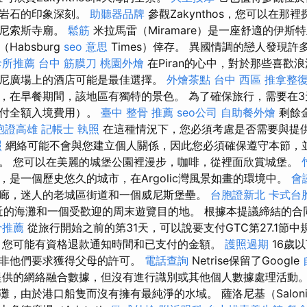
和岩石的印象深刻。
助聽器品牌
參觀Zakynthos，您可以在那
奧尼索斯寺廟。
鬆筋
米拉馬雷（Miramare）是一座舒適的伊斯
Habsburg
seo 意思
Times）倖存。 異國情調的戀人發現
診所推薦
台中 筋膜刀
桃園外燴
在Piran的心中，對於那些喜歡
尼廣場上的酒店可能是最佳選擇。
外燴茶點
台中 西區 推拿整
，在早餐期間，該地區有獨特的景色。 為了確保旅行，需要在3
支付全額入境費用）。
臺中 整骨 推薦
seo公司
自助餐外燴
剩餘
胞證高雄
記帳士 執照
在這種情況下，您必須考慮是否需要與提
照
網絡可能不會與您建立個人關係，因此您必須確保遵守本節，
。 您可以在美麗的城堡公園裡漫步，咖啡，從裡面欣賞城堡。
，是一個歷史悠久的城市，在Argolic灣風景如畫的環境中。
會
廊，迷人的老城區街道和一個威尼斯堡壘。
台胞證新北
卡式台
進入附近的海灘和一個受歡迎的周末遊覽目的地。 根據本提議締結的
骨推薦
從旅行開始之前的第31天，可以說要支付GTC第27.1節
您可能有資格退款通知時間和已支付的金額。
護照過期
16歲
除非他們要求獲得父母的許可。
電話查詢
Netrise保留了Google
分析）提供的網絡融合數據，但沒有進行識別或其他個人數據處理活動
，由於港口船隻而沒有擁有最純淨的水域。 薩洛尼基（Saloni