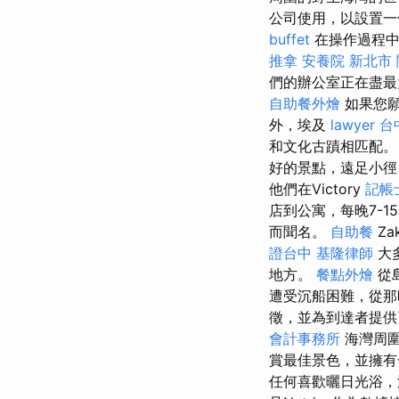
公司使用，以設置一
buffet
在操作過程中
推拿
安養院 新北市
們的辦公室正在盡最
自助餐外燴
如果您願
外，埃及
lawyer
台
和文化古蹟相匹配
好的景點，遠足小徑
他們在Victory
記帳
店到公寓，每晚7-1
而聞名。
自助餐
Z
證台中
基隆律師
大
地方。
餐點外燴
從島
遭受沉船困難，從那時
徵，並為到達者提
會計事務所
海灣周圍
賞最佳景色，並擁
任何喜歡曬日光浴，