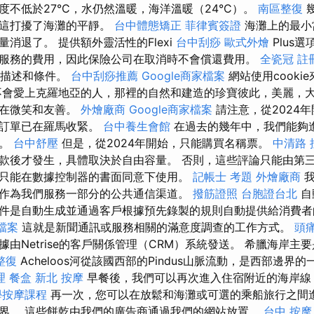
度不低於27°C，水仍然溫暖，海洋溫暖（24°C）。
南區整復
，這打擾了海灘的平靜。
台中體態矯正
菲律賓簽證
海灘上的最小
消退了。 提供額外靈活性的Flexi
台中刮痧
歐式外燴
Plus
服務的費用，因此保險公司在取消時不會償還費用。
全瓷冠
註
整描述和條件。
台中刮痧推薦
Google商家檔案
網站使用cooki
不會愛上克羅地亞的人，那裡的自然和建造的珍寶彼此，美麗，
們在微笑和友善。
外燴廠商
Google商家檔案
請注意，從2024
訂訂單已在羅馬收緊。
台中養生會館
在過去的幾年中，我們能夠
數。
台中舒壓
但是，從2024年開始，只能購買名稱票。
中清路 
款後才發生，具體取決於自由容量。 否則，這些評論只能由第
只能在數據控制器的書面同意下使用。
記帳士 考題
外燴廠商
我
作為我們服務一部分的公共通信渠道。
撥筋證照
台胞證台北
自
件是自動生成並通過客戶根據預先錄製的規則自動提供給消費者
家檔案
這就是新聞通訊或服務相關的滿意度調查的工作方式。
頭痛
由Netrise的客戶關係管理（CRM）系統發送。 希臘海岸主
整復
Acheloos河從該國西部的Pindus山脈流動，是西部邊界
理
餐盒
新北 按摩
早餐後，我們可以再次進入住宿附近的海岸線
學按摩課程
再一次，您可以在放鬆和海灘或可選的乘船旅行之間
界。 這些餅乾由我們的廣告商通過我們的網站放置。
台中 按摩