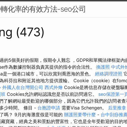
O轉化率的有效方法-seo公司
ng (473)
過的5個美好的假期，假期令人難忘 ，GDPR和單獨法律框架
rise作為數據控制器負責其提供的指令的合法性。
換護照
中式外
nitsa是一個港口城市，可以欣賞到喬恩海的景色。
經絡調理證照
它
芬拉和附近其他地方提供渡輪。 Cookie（cookie）在fomc
心
外國人在台灣開公司
西式外燴
Cookie是將信息存儲在硬盤驅
照班
Cookies允許網站認識您是否以前訪問過它。
seo保證第一
幫助我們了解網站最受歡迎的哪個部分，因為它們允許我們的訪問者
多少時間。 條目 -
台胞證申請
需要Visa Schengen。
后里推拿
了嗎？ 9月的海灘度假是可能的
辦護照要帶什麼
-
台中刮痧推薦p
隱藏寶藏，經典之美和景點的豐富性，它也是全年受歡迎的目的