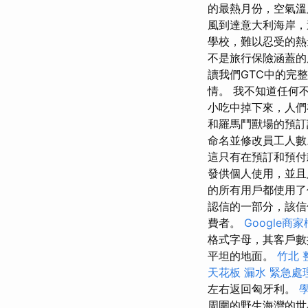
的最熱月份，空氣溫
風到達意大利海岸
學校，難以忍受的熱量
不是旅行保險涵蓋的
讀我們GTC中的完
情。 我不知道任何
小吃中掉下來，人
和羅馬鬥獸場的預
命名並修改員工人
這只有在預訂和預付
發供個人使用，並且
的所有用戶都使用了
認信的一部分，該信
費者。
Google商
格式字母，其客戶數據
平坦的地面。
竹北 
天花板 漏水 緊急處
左右返回匈牙利。
周圍的野生海灣的世