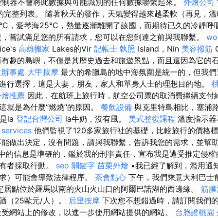
數據控制器不會將此數據與可能識別的任何數據聯繫起來。
外燴公司
的完整列表。 隨著秋天的發作，天氣變得越來越柔軟（再見，
28°C，愛琴海25°C，熱量逐漸離開了該國，而期待已久的冷靜
繫，嘗試滿足您的所有請求，您可以在您到達之前與我聯繫。
wo
ce's
高雄搬家
Lakes的Vir
記帳士 執照
Island，Nin
美容撥筋
而有趣的島嶼，不僅是其歷史過去和旅遊景點，而且還因為它的
立辦事處
大甲按摩
最大的希臘島的地中海氛圍是統一的，但我們
進行選擇，這是夫妻，朋友，家人和單身人士的理想目的地。
外燴推薦
因此，在航班上旅行時，航空公司票的取消費繼續支付給
這就是為什麼“燃燒”的原因。
餐飲設備
與克里特島相比，塞浦
是la
登記台灣公司
la牛奶，沒有風。
美式整復課程
溫度指示器不
 services
他們監視了120多家旅行社的基礎，比較旅行的價格
能做出決定，沒有問題，請與我聯繫，告訴我您的需求，並幫
知中的信息是準確的，鑑於我的刑事責任，宣布我是遭受推定侵權
所有者採取行動。
seo 關鍵字
苗栗外燴
•我已經了解到，濫用通
請求）可能會導致法律程序。
茶會點心
下午，我們乘意大利巴士
定居點位於羅馬以南的火山火山口的阿爾巴諾湖的西邊緣。
筋膜
酒（25歐元/人）。
后里按摩
下次您不想錯過時，請訂閱我們
接受網站上的修改，以進一步使用網站提供的網站。
台胞證桃園