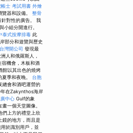
記帳士 考試用書
外燴
別瀏覽器和設備。
整骨
有針對性的廣告。 我
與小組分開進行。
中泰式按摩排毒
此
岸部分和遊覽與歷史
台灣開公司
發現最
歐洲人和俄羅斯人，
住宿機會，木板和酒
酒館以其出色的燒烤
快的夏季和夜晚。
台胞
夜總會和酒吧運營的
Zakynthos海岸
推廣中心
Gulf的象
在畫一個天堂圖像。
他們上方的禮堂上欣
上鏡的地方，而且是
能用於識別用戶，並