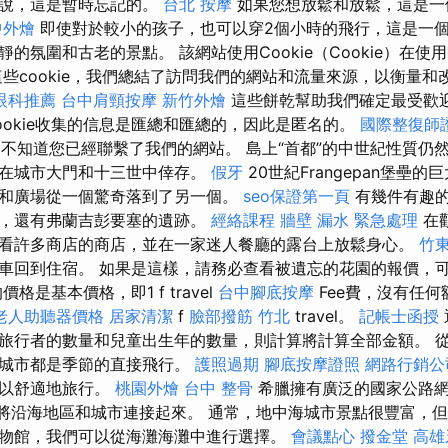
來說，這是暫時忘記的。
台北 按摩
如果您想放鬆和放鬆，這是一
中外燴
即使對於較小的孩子，也可以穿2個小時的飛行，這是一
的氛圍和古老的景點。 該網站使用Cookie（Cookie）在
些cookie，我們總結了訪問我們的網站和流量來源，以衡量和
眼科推薦
台中肩頸按摩
新竹外燴
這些餅乾幫助我們確定最受歡
ookie收集的信息是匯總和匯總的，因此是匿名的。
國際整復師
我們不知道您已經聯繫了我們的網站。 島上“首都”的中世紀性質
，在城市大門和十三世中倖存。
假牙
20世紀Frangepan堡壘
和廣場從一個驚奇落到了另一個。
seo保證第一頁
有幾件有趣
外，還有弗蘭吉彭要塞的遺跡。
經絡課程
牆壁 漏水 緊急處理
在
看許多商店的商店，並在一家迷人餐廳的露台上放鬆身心。
竹
車回到住宿。 如果是這樣，請務必查看被遺忘的花園的報價，可
格是基本價格，即1 f travel
台中腳底按摩
Fee費，沒有任何
老人助聽器價格
居家清潔
f
臉部撥筋 竹北
travel。
記帳士函授
旅行者的數量和兒童出生年的數量，則計算將計算全部金額。 
和城市都是季節的直接飛行。
護照過期
腳底按摩證照
網路行銷公
可以舒適地旅行。
桃園外燴
台中 整骨
希臘擁有廣泛的國家公路網絡（
絡將沿海地區和城市連接起來。 通常，地中海城市景點很豐富，
物館，我們可以從海灘海灘中進行選擇。
會議點心
撥金堂
高雄