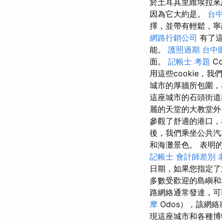
於土耳其里維埃拉
因為它大約是。
台
擇，並帶有輕鬆，寧靜
網路行銷公司
有了這
能。
護照過期
台中
面。
記帳士 考題
C
用這些cookie，
城市的厚牆所包圍
這座城市的石頭街道
麗的天堂的大教堂
參觀了舒適的港口，
後，我們乘坐公共汽
和海灘景色。 表明的價
記帳士 會計師差別
日期，如果您指定了
多數受歡迎的島嶼
路網絡通常發達，
摩
Odos），該網
現這座城市和各種博