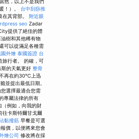
當然，以上不是我們
溫暖！）。
台中刮痧推
呼吸在其背部。
附近眼
rdpress seo
Zadar
City提供了絕佳的體
石油樹和其他稀有物
還可以從滿足各種需
桃園外燴
泰國簽證
台
旅行者。 的確，可
路斯的天氣更好
整骨
再在約30°C上迅
標籤並提出最低日期。
助您選擇最適合您需
的專屬法律的所有
知（例如，向我的財
前往卡斯特爾甘戈爾
沾黏撥筋
早餐是可選
的報價，以便將來您會
外燴公司
修改將在採