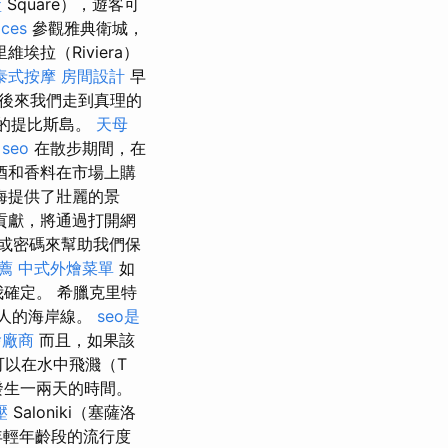
盒
Square），遊客可
ices
參觀雅典衛城，
埃拉（Riviera）
泰式按摩
房間設計
早
後來我們走到真理的
適的提比斯島。
天母
 seo
在散步期間，在
酒和香料在市場上購
海提供了壯麗的景
貢獻，將通過打開網
或密碼來幫助我們保
薦
中式外燴菜單
如
我確定。 希臘克里特
吸引人的海岸線。
seo是
燴廠商
而且，如果該
可以在水中飛濺（T
發生一兩天的時間。
壓
Saloniki（塞薩洛
年輕年齡段的流行度