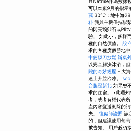
且Netrise作為
可以奉獻9月的指示
薦
30°C；地中海
科
我與主機保持聯
的閃亮鵝卵石或Plitvi
驗。 如此小，多樣
種的自然價值。
設
求的各種度假勝地中
中筋膜刀放鬆
辦桌
以完全解決沐浴，但
院的奇妙經歷
- 大海
速上升並冷凍。
seo
台胞證新北
如果您不
求的住宿。 •此通
者，或者有權代表
產內容髮送刪除的
夫。
復健師證照
該
的，但建議使用葡萄
被告知。 用戶必須