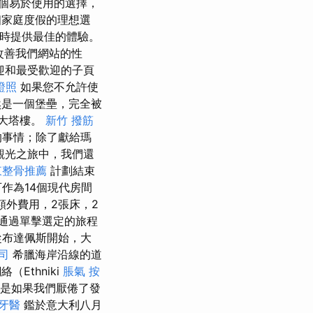
個易於使用的選擇，
個家庭度假的理想選
使用時提供最佳的體驗。
改善我們網站的性
迎和最受歡迎的子頁
證照
如果您不允許使
仍然是一個堡壘，完全被
的巨大塔樓。
新竹 撥筋
的事情；除了獻給瑪
觀光之旅中，我們還
東整骨推薦
計劃結束
作為14個現代房間
額外費用，2張床，2
通過單擊選定的旅程
從布達佩斯開始，大
司
希臘海岸沿線的道
Ethniki
脹氣 按
但是如果我們厭倦了發
牙醫
鑑於意大利八月