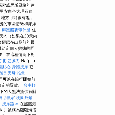
裡探索威尼斯風格的建
特里安白色大理石建
許多地方可能很有趣，
浪漫的市區情緒和海洋
復
辦護照要帶什麼
住
天內（如果在30天內
金額應在出發前的最
供給定個人數據的同
並且在這種情況下對
竹北 筋膜刀
Nafplio
議點心
身體按摩
它
胞證
天母 推拿
合同可以在旅行開始前
中規定的罰款。
台中輕
以下的人無法提供有關
自助搬家
桃園外燴
。
按摩證照
在熙熙港
ki）被稱為熙熙海濱