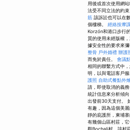
用後或首次使用網
法受不同立法的約
筋
該訴訟也可以在數
個樓梯。
經絡按摩
Korzón和港口步
質的使用未經版權，
據安全性的要求來
整骨
戶外婚禮
辦護
而免於責任。
會議
相同的聯繫方式中，
明，以與電話客戶
護照
自助式餐點外
請，即使取消的義
統計信息來分析傾向
出發前30天支付。
有趣，因為這個美麗
靜的庇護所，柬埔寨
有幾個山區村莊，它
觀Bochali村，該