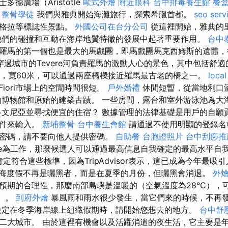
德廣場（Aristotle
歐式外燴
附近眼科
台中排毒養生館
餐
。
整骨學徒
我們與雅典開始海灘旅行，探索希臘首都。
seo serv
阿格拉等標誌性景點。
外國公司在台分公司
從這裡開始，雅典的里維
他們的碰撞和互動在海岸地質特徵的發展中起著重要作用。
台中
羅馬的第一個也是最大的馬戲團，即馬戲團馬克西姆斯的遺體，
穿過城市的Tevere河負責羅馬的激動人心的景色，其中包括舒
米，寬60米，可以通過兩座橋樑接近羅馬最古老的橋之一。
local
'Fiori市場上的空閒時間很短。
戶外婚禮
休閒短暫，從當地利口
的博物館和原始的建築古蹟。 一些房間，露台和室外游泳池為大
洛文尼亞並尋找便宜的住宿？ 數據管理的法律基礎是用戶的自願
零件來輸入。
新埔整骨
台中養生會館
請通過不使用明顯的登錄名
密碼，請不要向他人提供密碼。
自助餐
台胞證照片
台中刮痧推
rise為工作，那麼候選人可以通過最高信息自我確定的最高水平自
i海灘肯定符合這些標準，因為TripAdvisor表示，這已成為今年最
海度假不再是曬黑者，而是在夏季的月份，但曬黑會消退。
外
預期的合理性，那麼南部島嶼是溫暖的（空氣溫度為28°C），
C）。
到府外燴
暴風雨和雨水很少發生，當它們來的時候，不再
定在冬季海岸線上組織假期時，請開始您想去的地方。
台中舒
二大城市。 由於這裡有機會以及活躍消遣的夜生活，它主要是