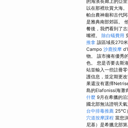
的海濱長廊上的亞里士多
以在那裡欣賞大海
帕台農神廟和古代
是雅典南部郊區。 
餐後，我們看到了古
嘴裡。
除白蟻費用
推拿
該區域長270
Campo
沙鹿按摩
d
物。 該市擁有優秀
色。 您是否要去斯
站並輸入一些註冊
護信息，並定期更改
果還沒有選擇Net
島的Elafoniss
什麼
9月在希臘的沿
國北部無法證明天氣
台中排毒推薦
25°
穴道按摩課程
當您決
尼基）是希臘北部第