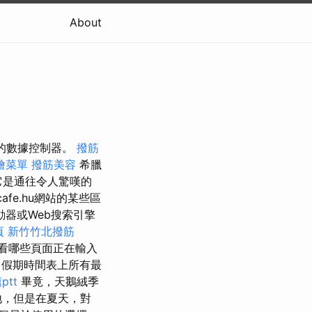
About
內的數據控制器。
撥筋
燴菜單
撥筋美容
希臘
是通往令人驚嘆的
afe.hu網站的某些區
動器或Web搜索引擎
頁
新竹竹北撥筋
查看哪些頁面正在輸入
假期時間表上所有最
tt
畢竟，天鵝絨季
地，但是在夏天，對