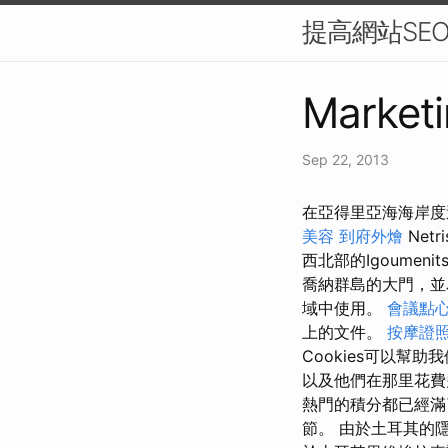
提高網站SE
Marketi
Sep 22, 2013
在亞得里亞海海岸度
美容
到府外燴
Net
西北部的Igoume
喬納群島的大門，並為科
域中使用。
會議點
上的文件。
按摩證
Cookies可以
以及他們在那里花費
熱門的積分都已經滿
節。 由於土耳其的