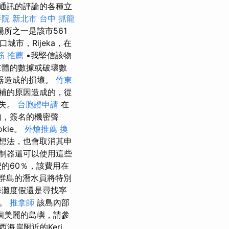
通訊的評論的各種立
院 新北市
台中 抓龍
所之一是該市561
城市，Rijeka，在
筋 推薦
•我堅信該物
主體的數據或破壞數
器造成的損壞。
竹東
補的原因造成的，從
損失。
台胞證申請
在
的，簽名的機密聲
kie。
外燴推薦
換
想法，也會取消其申
制器還可以使用這些
的60％，該費用在
瑚群島的潛水員將特別
海灘度假還是尋找寧
麗。
推拿師
該島內部
個美麗的島嶼，請參
海岸附近的Keri