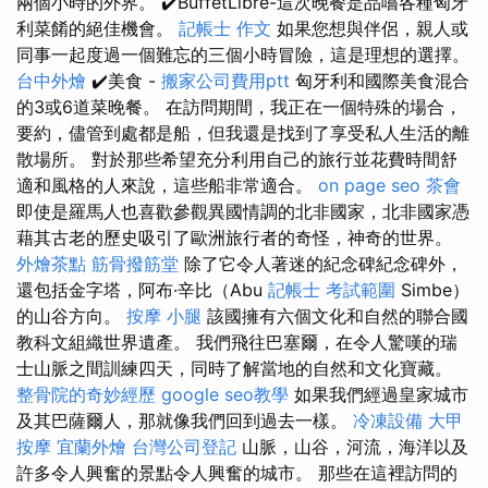
兩個小時的外界。 ✔️BuffetLibre-這次晚餐是品嚐各種匈牙
利菜餚的絕佳機會。
記帳士 作文
如果您想與伴侶，親人或
同事一起度過一個難忘的三個小時冒險，這是理想的選擇。
台中外燴
✔️美食 -
搬家公司費用ptt
匈牙利和國際美食混合
的3或6道菜晚餐。 在訪問期間，我正在一個特殊的場合，
要約，儘管到處都是船，但我還是找到了享受私人生活的離
散場所。 對於那些希望充分利用自己的旅行並花費時間舒
適和風格的人來說，這些船非常適合。
on page seo
茶會
即使是羅馬人也喜歡參觀異國情調的北非國家，北非國家憑
藉其古老的歷史吸引了歐洲旅行者的奇怪，神奇的世界。
外燴茶點
筋骨撥筋堂
除了它令人著迷的紀念碑紀念碑外，
還包括金字塔，阿布·辛比（Abu
記帳士 考試範圍
Simbe）
的山谷方向。
按摩 小腿
該國擁有六個文化和自然的聯合國
教科文組織世界遺產。 我們飛往巴塞爾，在令人驚嘆的瑞
士山脈之間訓練四天，同時了解當地的自然和文化寶藏。
整骨院的奇妙經歷
google seo教學
如果我們經過皇家城市
及其巴薩爾人，那就像我們回到過去一樣。
冷凍設備
大甲
按摩
宜蘭外燴
台灣公司登記
山脈，山谷，河流，海洋以及
許多令人興奮的景點令人興奮的城市。 那些在這裡訪問的