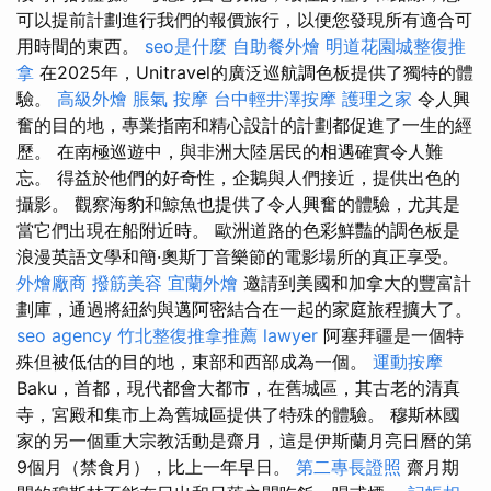
可以提前計劃進行我們的報價旅行，以便您發現所有適合可
用時間的東西。
seo是什麼
自助餐外燴
明道花園城整復推
拿
在2025年，Unitravel的廣泛巡航調色板提供了獨特的體
驗。
高級外燴
脹氣 按摩
台中輕井澤按摩
護理之家
令人興
奮的目的地，專業指南和精心設計的計劃都促進了一生的經
歷。 在南極巡遊中，與非洲大陸居民的相遇確實令人難
忘。 得益於他們的好奇性，企鵝與人們接近，提供出色的
攝影。 觀察海豹和鯨魚也提供了令人興奮的體驗，尤其是
當它們出現在船附近時。 歐洲道路的色彩鮮豔的調色板是
浪漫英語文學和簡·奧斯丁音樂節的電影場所的真正享受。
外燴廠商
撥筋美容
宜蘭外燴
邀請到美國和加拿大的豐富計
劃庫，通過將紐約與邁阿密結合在一起的家庭旅程擴大了。
seo agency
竹北整復推拿推薦
lawyer
阿塞拜疆是一個特
殊但被低估的目的地，東部和西部成為一個。
運動按摩
Baku，首都，現代都會大都市，在舊城區，其古老的清真
寺，宮殿和集市上為舊城區提供了特殊的體驗。 穆斯林國
家的另一個重大宗教活動是齋月，這是伊斯蘭月亮日曆的第
9個月（禁食月），比上一年早日。
第二專長證照
齋月期