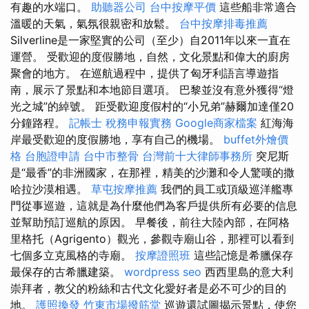
有趣的水端口。
助聽器公司
台中按摩平價
這些船非常適合
溫暖的天氣，氣氛很親密和放鬆。
台中按摩排毒推薦
Silverline是一家堅實的公司（至少）自2011年以來一直在
運營。 受歡迎的度假勝地，自然，文化景點和偉大的廚房
聚會的地方。 在巡航過程中，提供了匈牙利語言導遊指
南，展示了景點和本地節目選項。 巴黎並沒有意外獲得“燈
光之城”的綽號。 距受歡迎度假村的“小兄弟”赫爾加達僅20
分鐘路程。
記帳士 稅務申報實務
Google商家檔案
紅海海
岸最受歡迎的度假勝地，享有自己的機場。
buffet外燴價
格
台胞證申請
台中市整骨
台灣前十大律師事務所
突尼斯
是“最香”的非洲國家，在那裡，精美的沙灘和令人驚嘆的撒
哈拉沙漠相遇。
草屯按摩推薦
我們的員工或頂級巡洋艦專
門從事巡遊，這就是為什麼他們為客戶提供所有必要的信息
並幫助預訂巡航的原因。 早餐後，前往大陸內部，在阿格
里格托（Agrigento）觀光，參觀寺廟山谷，那裡可以看到
七個多立克風格的寺廟。
按摩證照班
這些記憶是希臘保存
最保存的古希臘建築。
wordpress seo
西西里島的意大利
崇拜者，教父的粉絲和古代文化愛好者是必不可少的目的
地。
護照換發
竹東市場撥筋堂
巡遊還試圖揭示景點，使您