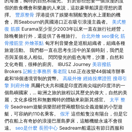
的海灘，獨特的自然和陽光。 對於那些想要一個浪漫的度
假的飲食機會和樂趣的人來說，這款豪華船課是理想的選
擇。
豐原整骨
浮港提供了娛樂有關船隻的水上運動的機
會，而Seabourn的異國港口正在吸引浪漫主義者。
美式整
復 筋膜
Eurama至少至少2003年以來一直在旅行社經營，
除晚餐旅行外，還提供了各種旅行。
台北外燴
seo優化
筋
骨撥筋堂
外燴茶點
匈牙利音樂會是巡航組織者，組織各種
旅遊活動。 我們都一直在思考生活中的某個時刻，我們是
否與某個名人相似。 閃閃發光的藍色海灣，沙灘，自然和
文化奇觀，很棒的廚房。 IBUSZ Journey
美容撥筋
Brokers
記帳士事務所
養老院
Ltd.正在改變44個城市辦事
處和18個邊境管制的貨幣。
高級外燴
經絡按摩證照
搜尋引
擎
到府外燴
馬爾代夫共和國是印度西南尖端的印度洋的一
個島嶼國家，... 歐洲之旅的旅程以其歷史的偉大，自然的美
麗，文化多樣性和無數獨特的體驗來刷新其感官。
太平 整
骨
Seadream遊艇俱樂部經營兩艘類似全義遊艇的小型遊
艇，可容納約110名乘客。
假牙
這些船隻沒有陽台，但是它
們在船上有奇妙的浪漫巴厘島夢床，這離機艙永遠不會很
遠。
seo是什麼
長照中心
Seadream船還設有節日西服和