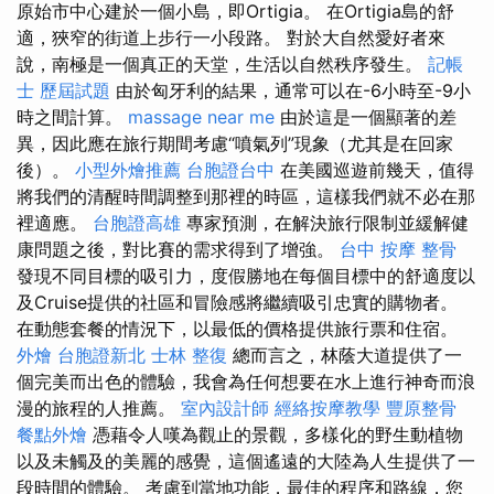
原始市中心建於一個小島，即Ortigia。 在Ortigia島的舒
適，狹窄的街道上步行一小段路。 對於大自然愛好者來
說，南極是一個真正的天堂，生活以自然秩序發生。
記帳
士 歷屆試題
由於匈牙利的結果，通常可以在-6小時至-9小
時之間計算。
massage near me
由於這是一個顯著的差
異，因此應在旅行期間考慮“噴氣列”現象（尤其是在回家
後）。
小型外燴推薦
台胞證台中
在美國巡遊前幾天，值得
將我們的清醒時間調整到那裡的時區，這樣我們就不必在那
裡適應。
台胞證高雄
專家預測，在解決旅行限制並緩解健
康問題之後，對比賽的需求得到了增強。
台中 按摩 整骨
發現不同目標的吸引力，度假勝地在每個目標中的舒適度以
及Cruise提供的社區和冒險感將繼續吸引忠實的購物者。
在動態套餐的情況下，以最低的價格提供旅行票和住宿。
外燴
台胞證新北
士林 整復
總而言之，林蔭大道提供了一
個完美而出色的體驗，我會為任何想要在水上進行神奇而浪
漫的旅程的人推薦。
室內設計師
經絡按摩教學
豐原整骨
餐點外燴
憑藉令人嘆為觀止的景觀，多樣化的野生動植物
以及未觸及的美麗的感覺，這個遙遠的大陸為人生提供了一
段時間的體驗。 考慮到當地功能，最佳的程序和路線，您