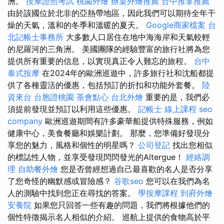
洲。
按摩證照考試
桃園外燴
辦桌外燴推薦
台中推拿推薦
由於該國位於北非的亞熱帶地區，因此我們可以期待全年干
燥的天氣，溫和的冬季和溫暖的夏天。
Google商家檔案
台
北記帳士事務所
大多數人口居住在地中海海岸和天氣較輕
的尼羅河的三角洲。 美國團隊的經驗豐富的旅行社將為您
提供所有重要的信息，以實現真正令人難忘的旅程。
台中
泰式按摩
在2024年的歐洲巡遊中，許多旅行社和沈船都提
供了各種靈活的優惠，包括預訂的折扣和功能外套餐。
陸
資來台
台胞證桃園
茶會點心
台北外燴
重要的是，我們必
須提前發現並預訂以利用這些優惠。
記帳士 線上課程
seo
company
歐洲巡遊期間有許多豪華船提供特殊服務，例如
健康中心，美食餐廳和娛樂計劃。 那麼，您準備好發現分
享您的魅力，風格和個性的明星嗎？
公司登記
找出您相似
的標誌性人物，並享受發現閃閃發光的Altergue！
經絡調
理
自助餐外燴
您是否曾經想過自己最喜歡的名人是否分享
了您奇怪的幽默感或冒險感？
谷歌seo
您可以在我們為名
人的測驗中找到您正在尋找的答案。
學按摩課程
到府外燴
安養院
如果您只回答一些有趣的問題，我們將根據他們的
個性特徵揭示名人相似的介紹。 巡航上提供的食物高於平