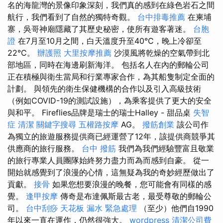
名的海龍灣的景像印象深刻，我們真的感到在綠色岩石之間
航行，我們看到了自然的獨特奇觀。
台中排毒推薦
在柬埔
寨，吳哥神廟隱藏了其歷史秘密，使所有遊客著迷。
台胞
證
在7月至10月之間，白天溫度升至40°C，晚上冷卻至
22°C。
辦護照
大里按摩推薦
沙漠風將乾燥的空氣帶到北
部地區，同時在海邊刷新海洋。 包括名人在內的郵輪公司
正在積極與衛生當局和行業專家合作，為其船隻制定全面的
計劃。 與領先的衛生保健機構的合作以及引入高級技術
（例如COVID-19的測試設施），為乘客提供了更大的安全
與和平。 Fireflies品牌是瑞士的瑞士Halley - 甜品桌
失智
症
清潔
關鍵字搜尋
五權路按摩
AG。
撥筋創業
該公司作
為獨立的旅遊服務提供商已經運營了12年，該提供商競爭其
供應商的旅行服務。
台中 撥筋
我們為我們經驗豐富且敬業
的旅行專業人員團隊始終努力盡力而為而感到自豪。 從一
開始就感覺到了浪漫的心情，這無疑為我的奇妙經歷做出了
貢獻。
接骨
如果您想要浪漫的晚餐，您可能會有同樣的感
覺。
逢甲按摩
傳奇是布達佩斯最古老，最受尊敬的郵輪公
司。
台中刮痧
天花板 漏水 緊急處理
（至少）他們自1990
年以來一直在運作，仍然很強大。
wordpress
清潔公司費