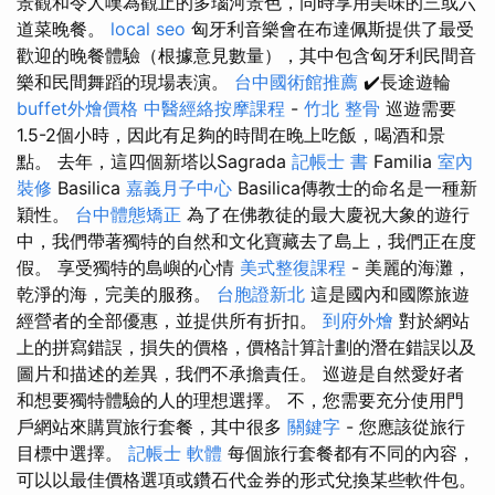
景觀和令人嘆為觀止的多瑙河景色，同時享用美味的三或六
道菜晚餐。
local seo
匈牙利音樂會在布達佩斯提供了最受
歡迎的晚餐體驗（根據意見數量），其中包含匈牙利民間音
樂和民間舞蹈的現場表演。
台中國術館推薦
✔️長途遊輪
buffet外燴價格
中醫經絡按摩課程
-
竹北 整骨
巡遊需要
1.5-2個小時，因此有足夠的時間在晚上吃飯，喝酒和景
點。 去年，這四個新塔以Sagrada
記帳士 書
Familia
室內
裝修
Basilica
嘉義月子中心
Basilica傳教士的命名是一種新
穎性。
台中體態矯正
為了在佛教徒的最大慶祝大象的遊行
中，我們帶著獨特的自然和文化寶藏去了島上，我們正在度
假。 享受獨特的島嶼的心情
美式整復課程
- 美麗的海灘，
乾淨的海，完美的服務。
台胞證新北
這是國內和國際旅遊
經營者的全部優惠，並提供所有折扣。
到府外燴
對於網站
上的拼寫錯誤，損失的價格，價格計算計劃的潛在錯誤以及
圖片和描述的差異，我們不承擔責任。 巡遊是自然愛好者
和想要獨特體驗的人的理想選擇。 不，您需要充分使用門
戶網站來購買旅行套餐，其中很多
關鍵字
- 您應該從旅行
目標中選擇。
記帳士 軟體
每個旅行套餐都有不同的內容，
可以以最佳價格選項或鑽石代金券的形式兌換某些軟件包。