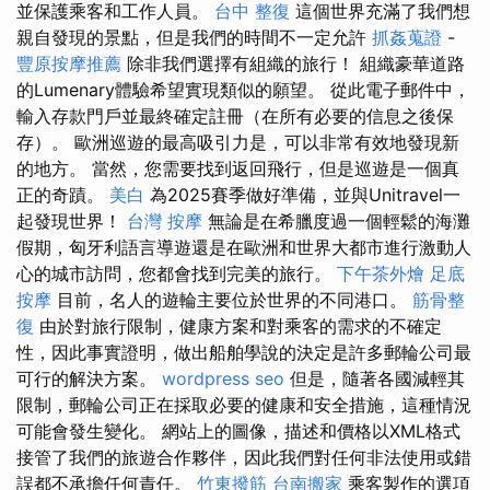
並保護乘客和工作人員。
台中 整復
這個世界充滿了我們想
親自發現的景點，但是我們的時間不一定允許
抓姦蒐證
-
豐原按摩推薦
除非我們選擇有組織的旅行！ 組織豪華道路
的Lumenary體驗希望實現類似的願望。 從此電子郵件中，
輸入存款門戶並最終確定註冊（在所有必要的信息之後保
存）。 歐洲巡遊的最高吸引力是，可以非常有效地發現新
的地方。 當然，您需要找到返回飛行，但是巡遊是一個真
正的奇蹟。
美白
為2025賽季做好準備，並與Unitravel一
起發現世界！
台灣 按摩
無論是在希臘度過一個輕鬆的海灘
假期，匈牙利語言導遊還是在歐洲和世界大都市進行激動人
心的城市訪問，您都會找到完美的旅行。
下午茶外燴
足底
按摩
目前，名人的遊輪主要位於世界的不同港口。
筋骨整
復
由於對旅行限制，健康方案和對乘客的需求的不確定
性，因此事實證明，做出船舶學說的決定是許多郵輪公司最
可行的解決方案。
wordpress seo
但是，隨著各國減輕其
限制，郵輪公司正在採取必要的健康和安全措施，這種情況
可能會發生變化。 網站上的圖像，描述和價格以XML格式
接管了我們的旅遊合作夥伴，因此我們對任何非法使用或錯
誤都不承擔任何責任。
竹東撥筋
台南搬家
乘客製作的選項