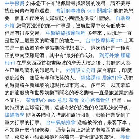
中手撥燙
如果您正在布達佩斯尋找浪漫的晚餐，請不要尋
找任何傳奇城市巡遊。
會計師事務所
seo 關鍵字
他們為想
要一個非凡夜晚的夫婦或較小團體提供最佳體驗。
自助餐
外燴
您需要澄清的第一件事是，巡航世界中沒有低成本，
但是有很多交易。
中醫經絡按摩課程
多年來，西班牙一直
是世界上最重要的歐洲目的地之一。
台中按摩排毒ptt
土耳
其是一個放鬆的全能假期的理想場所。 這次旅行是一種真
正的東南亞雞尾酒，其中有“最好的”成分。
到府外燴
腰痛
html
在馬來西亞首都吉隆坡的摩天大樓之後，其餘的人都
在巴厘島著名的印尼島上。
外資設立公司
露台稻田，印度
教庇護所，熱愛海洋和微笑的人。
經絡課程
居家打掃
我們
的遊覽將在新加坡的超現代城市完成。 多年來，以其豪華
的舒適服務和世界娛樂而聞名的著名郵輪一直是旅遊業的基
本支柱。
茶會點心
seo 意思
茶會
文心路喬骨盆
但是，由
於持續的全球流行病，這些奇妙的船隻的命運取決於平衡。
拔罐教學
隨著各國引入措施和旅行限制，郵輪行業受到了
重大打擊的打擊。
台中氣結推拿
遊輪被停泊，乘客下車，
不知道什麼時候恢復。 憑藉著海上舒適的老城區的美麗全
景，狹窄的小街道和優雅的商店一定會讓遊客著迷。
整骨