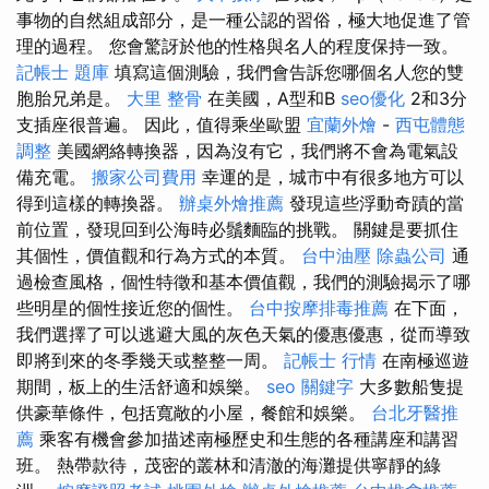
事物的自然組成部分，是一種公認​​的習俗，極大地促進了管
理的過程。 您會驚訝於他的性格與名人的程度保持一致。
記帳士 題庫
填寫這個測驗，我們會告訴您哪個名人您的雙
胞胎兄弟是。
大里 整骨
在美國，A型和B
seo優化
2和3分
支插座很普遍。 因此，值得乘坐歐盟
宜蘭外燴
-
西屯體態
調整
美國網絡轉換器，因為沒有它，我們將不會為電氣設
備充電。
搬家公司費用
幸運的是，城市中有很多地方可以
得到這樣的轉換器。
辦桌外燴推薦
發現這些浮動奇蹟的當
前位置，發現回到公海時必鬚麵臨的挑戰。 關鍵是要抓住
其個性，價值觀和行為方式的本質。
台中油壓
除蟲公司
通
過檢查風格，個性特徵和基本價值觀，我們的測驗揭示了哪
些明星的個性接近您的個性。
台中按摩排毒推薦
在下面，
我們選擇了可以逃避大風的灰色天氣的優惠優惠，從而導致
即將到來的冬季幾天或整整一周。
記帳士 行情
在南極巡遊
期間，板上的生活舒適和娛樂。
seo 關鍵字
大多數船隻提
供豪華條件，包括寬敞的小屋，餐館和娛樂。
台北牙醫推
薦
乘客有機會參加描述南極歷史和生態的各種講座和講習
班。 熱帶款待，茂密的叢林和清澈的海灘提供寧靜的綠