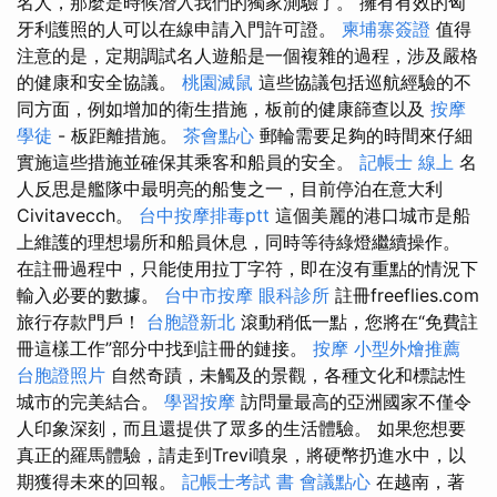
名人，那麼是時候潛入我們的獨家測驗了。 擁有有效的匈
牙利護照的人可以在線申請入門許可證。
柬埔寨簽證
值得
注意的是，定期調試名人遊船是一個複雜的過程，涉及嚴格
的健康和安全協議。
桃園滅鼠
這些協議包括巡航經驗的不
同方面，例如增加的衛生措施，板前的健康篩查以及
按摩
學徒
- 板距離措施。
茶會點心
郵輪需要足夠的時間來仔細
實施這些措施並確保其乘客和船員的安全。
記帳士 線上
名
人反思是艦隊中最明亮的船隻之一，目前停泊在意大利
Civitavecch。
台中按摩排毒ptt
這個美麗的港口城市是船
上維護的理想場所和船員休息，同時等待綠燈繼續操作。
在註冊過程中，只能使用拉丁字符，即在沒有重點的情況下
輸入必要的數據。
台中市按摩
眼科診所
註冊freeflies.com
旅行存款門戶！
台胞證新北
滾動稍低一點，您將在“免費註
冊這樣工作”部分中找到註冊的鏈接。
按摩
小型外燴推薦
台胞證照片
自然奇蹟，未觸及的景觀，各種文化和標誌性
城市的完美結合。
學習按摩
訪問量最高的亞洲國家不僅令
人印象深刻，而且還提供了眾多的生活體驗。 如果您想要
真正的羅馬體驗，請走到Trevi噴泉，將硬幣扔進水中，以
期獲得未來的回報。
記帳士考試 書
會議點心
在越南，著