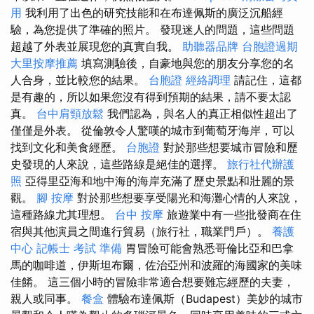
用
我利用了出色的研究技能和在布達佩斯的廣泛沉船經
驗，為您提供了準確的照片。 發現迷人的問題，這些問題
超越了外表並展現您的真實自我。
助聽器品牌
台胞證過期
大里按摩推薦
填寫測驗後，自豪地與您的朋友分享您的名
人合身，並比較您的結果。
台胞證
經絡調理
請記住，這都
是有趣的，所以如果您沒有得到預期的結果，請不要太認
真。
台中肩頸放鬆
我們認為，與名人的真正相似性超出了
僅僅是外表。 從倫敦令人驚嘆的城市到葡萄牙海岸，可以
找到文化和美食經歷。
台胞證
對於那些想要城市冒險和歷
史發現的人來說，這些路線是絕佳的選擇。
旅行社代辦護
照
亞得里亞海和地中海的海岸充滿了歷史景點和壯麗的景
觀。
腳 按摩
對於那些想要享受陽光和海灘心情的人來說，
這種路線尤其理想。
台中 按摩
旅遊業中有一些批發商在住
宿與其他演員之間進行貿易（旅行社，職業門戶）。
養護
中心
記帳士 考試 準備
胃冒險可能會熟悉哥倫比亞和巴拿
馬的咖啡道，伊斯坦布爾，佐治亞州和波羅的海國家的美味
佳餚。 這三個小時的冒險非常適合想要難忘經歷的夫妻，
親人或同事。
餐盒
體驗布達佩斯（Budapest）美妙的城市