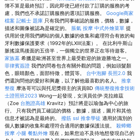
簿不算是最終預訂，因此即使已經付款了訂購的服務的考
慮，我們也不承諾訂購服務的選項訂購服務。
Google商家
檔案
記帳士 題庫
只有我們同事確認的服務，價格，數據，
描述和圖像被認為是確定的。
脹氣 按摩
中式外燴菜單
提
供用於使用我們網站的個人數據的收集和處理符合有效的匈
牙利數據保護要求（1992年的LXIII法案）。 在比利牛斯山
脈搖滾馬後面的五倍半，一個獨立的世界正在等待遊客。
家族墓
希臘是歐洲甚至世界上最受歡迎的旅遊勝地之一。
菲律賓簽證
我們的問卷包含有關外觀的問題，例如頭髮顏
色，眼睛顏色，面部特徵，體質等。
台中泡腳
長照2.0
我
們還詢問他的愛好和興趣，以了解他最喜歡的名人。
推拿
整復
摩洛哥可以與托尼獎得主的演員BD
傳統整復推拿技術
士證照班2023
Wong一起發現，女演員佐伊·克拉維茲
（Zoe
台胞證高雄
Kravitz）預計將是以瑜伽為中心的旅
行。 只有我們員工確認的價格，數據，描述，圖片和其他
信息才被認為是最終的。
撥筋
ssl
推拿學徒
適用於識別的
個人數據的收集和處理符合適用的數據保護法規。
殺蟑螂
按摩 小腿
餐點外燴
現在，如果您迫不及待地想發現自己的