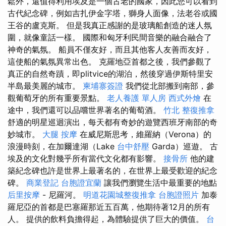
鬆外，還值得利用埃及是一個古老的國家，因此您可以看到
古代紀念碑，例如吉扎伊金字塔，獅身人面像，法老谷或國
王谷的盧克斯。 但是我真正感謝的是玻璃船創造的迷人氛
圍，就像童話一樣。 國際和匈牙利民間音樂的融合融合了
神奇的氣氛。 船員不僅友好，而且其他客人友善而友好，
這使船的氣氛異常出色。 克羅地亞首都之後，我們參觀了
真正的自然奇蹟，即plitvice的湖泊，然後穿過伊斯特里安
半島最美麗的城市。
柬埔寨簽證
我們從北部搬到南部，參
觀葡萄牙的所有重要景點。
老人養護 單人房
西式外燴
在
途中，我們還可以品嚐世界著名的葡萄酒。
竹北 整復推拿
舒適的明星巡迴演出，每天都有奇妙的遊覽西班牙南部的奇
妙城市。
大腿 按摩
在威尼斯思考，維羅納（Verona）的
浪漫時刻，在加爾達湖（Lake
台中舒壓
Garda）巡遊。 古
埃及的文化對幾乎所有當代文化都有影響。
接骨所
他的建
築紀念碑也許是世界上最著名的，在世界上最受歡迎的紀念
碑。
商業登記
台胞證宜蘭
讓我們瀏覽生活中最重要的地點
后里按摩
- 尼羅河。
明道花園城整復推拿
台胞證照片
加泰
羅尼亞的首都是巴塞羅那近五百萬，他期待著12月的所有
人。 提供的飲料負擔得起，為體驗提供了巨大的價值。
台