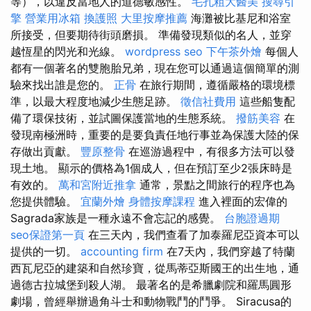
等），以違反當地人的道德敏感性。
毛孔粗大醫美
搜尋引
擎
營業用冰箱
換護照
大里按摩推薦
海灘被比基尼和浴室
所接受，但要期待街頭磨損。 準備發現類似的名人，並穿
越恆星的閃光和光線。
wordpress seo
下午茶外燴
每個人
都有一個著名的雙胞胎兄弟，現在您可以通過這個簡單的測
驗來找出誰是您的。
正骨
在旅行期間，遵循嚴格的環境標
準，以最大程度地減少生態足跡。
徵信社費用
這些船隻配
備了環保技術，並試圖保護當地的生態系統。
撥筋美容
在
發現南極洲時，重要的是要負責任地行事並為保護大陸的保
存做出貢獻。
豐原整骨
在巡游過程中，有很多方法可以發
現土地。 顯示的價格為1個成人，但在預訂至少2張床時是
有效的。
萬和宮附近推拿
通常，景點之間旅行的程序也為
您提供體驗。
宜蘭外燴
身體按摩課程
進入裡面的宏偉的
Sagrada家族是一種永遠不會忘記的感覺。
台胞證過期
seo保證第一頁
在三天內，我們查看了加泰羅尼亞資本可以
提供的一切。
accounting firm
在7天內，我們穿越了特蘭
西瓦尼亞的建築和自然珍寶，從馬蒂亞斯國王的出生地，通
過德古拉城堡到殺人湖。 最著名的是希臘劇院和羅馬圓形
劇場，曾經舉辦過角斗士和動物戰鬥的鬥爭。 Siracusa的