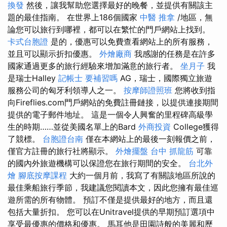
換發
然後，讓我幫助您選擇最好的晚餐，並提供有關該主
題的最佳指南。 在世界上186個國家
中醫 推拿
/地區，無
論您可以旅行到哪裡，都可以在繁忙的門戶網站上找到。
卡式台胞證
是的，優惠可以免費查看網站上的所有服務，
並且可以顯示折扣優惠。
外燴廠商
我感謝的任務是在許多
國家通過更多的旅行經驗來增加滿意的旅行者。
坐月子
我
是瑞士Halley
記帳士 要補習嗎
AG，瑞士，國際獨立旅遊
服務公司的匈牙利領導人之一。
按摩師證照班
您將收到指
向Fireflies.com門戶網站的免費註冊鏈接，以提供連接期間
提供的電子郵件地址。 這是一個令人興奮的里程碑高級學
生的時期……並從美國名單上的Bard
外商投資
College獲得
了競標。
台胞證台南
僅在本網站上的最後一刻報價之前，
僅官方註冊的旅行社將顯示。
外燴擺盤
台中 抓龍筋
可靠
的國內外旅遊機構可以保證您在旅行期間的安全。
台北外
燴
腳底按摩課程
大約一個月前，我寫了有關該地區所說的
最佳乘船旅行季節，我建議您閱讀本文，因此您擁有最佳巡
遊所需的所有物體。 預訂不僅是提供最好的地方，而且還
包括大量折扣。 您可以在Unitravel提供的早期預訂選項中
享受最優惠的價格和優惠。 馬耳他是田園詩般的美麗和歷