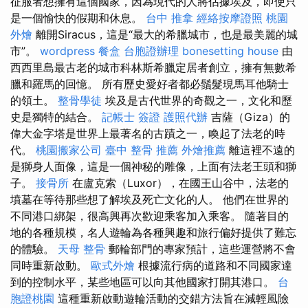
征服者想擁有這個國家，因為現代的人將佔據埃及，即使只
是一個愉快的假期和休息。
台中 推拿
經絡按摩證照
桃園
外燴
離開Siracus，這是“最大的希臘城市，也是最美麗的城
市”。
wordpress
餐盒
台胞證辦理
bonesetting house
由
西西里島最古老的城市科林斯希臘定居者創立，擁有無數希
臘和羅馬的回憶。 所有歷史愛好者都必鬚髮現馬耳他騎士
的領土。
整骨學徒
埃及是古代世界的奇觀之一，文化和歷
史是獨特的結合。
記帳士 簽證
護照代辦
吉薩（Giza）的
偉大金字塔是世界上最著名的古蹟之一，喚起了法老的時
代。
桃園搬家公司
臺中 整骨 推薦
外燴推薦
離這裡不遠的
是獅身人面像，這是一個神秘的雕像，上面有法老王頭和獅
子。
接骨所
在盧克索（Luxor），在國王山谷中，法老的
墳墓在等待那些想了解埃及死亡文化的人。 他們在世界的
不同港口綁架，很高興再次歡迎乘客加入乘客。 隨著目的
地的各種規模，名人遊輪為各種興趣和旅行偏好提供了難忘
的體驗。
天母 整骨
郵輪部門的專家預計，這些運營將不會
同時重新啟動。
歐式外燴
根據流行病的道路和不同國家達
到的控制水平，某些地區可以向其他國家打開其港口。
台
胞證桃園
這種重新啟動遊輪活動的交錯方法旨在減輕風險