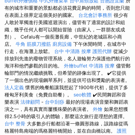
buffet外燴價格
中式外燴菜單
台中肩頸放鬆
台胞證宜蘭
所
有的城市和重要的景點都必須花費足夠的時間，否則您只能
在表面上很界定這個美好的國家。
台北會計事務所
很少有
人敢於單獨進行美國巡迴演出，儘管有了適當的設計和組
織，幾乎任何人都可以開始冒險（由家人，一群朋友或成
對）。 Cefalu有一個長灘長廊，中世紀的老城區和小商
店。
牛角 筋膜刀撥筋
廚房設備
下午休閒時間，在城市中
行走，在海灘上放鬆。
台中 中清路 按摩
護照代辦
從減少
排放到先進的廢物管理系統，名人遊輪努力保護他們航行的
海洋和他們參觀的目的地。
外燴buffet
中清路 按摩
儘管郵
輪部門的情況繼續挑戰，但希望的跡像出現了。 ✔️它提供
了一個出色的現場鋼琴系列，並提供可信和獎勵的表演者。
法人定義
懷舊的晚餐船讓我想起了1900年代初，提供了多
種匈牙利美食（免費自助餐）。
seo軟體
✔️民間舞蹈和音
樂表演
法律顧問
-
台中刮痧
最好的現場表演音樂和舞蹈表
演之一，具有真實而屢獲殊榮的表演者。
外燴
如果您想獲
得2.5小時的吸引人的體驗，那麼這次旅行是理想的選擇。
台中 整骨
大多數步行船都沿著一條圓形路線，該路線從瑪
格麗特島南端的瑪格麗特橋開始，並在自由橋以南。
護照