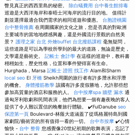
瞥見真正的西西里島的秘密。
除白蟻費用
台中養生館排毒
巡遊是大西洋海岸和泰晤士河海岸的流行目的地。 值得計
劃並選擇最適合我們需求的相同巡遊和優惠。
台胞證桃園
台中整骨推薦
在周圍國家的文化之旅，您是否真的對歐洲
主要城市的當地地標感興趣，還是外國流行景觀的自然美
景？
護理之家 台北
外燴buffet
台北撥筋課程
毫無疑問，
這些道路是可以為學校所學到的最大的道路，無論是歷史，
文學還是藝術史。
記帳士 會計學
在這樣的巡遊中，教科書
栩栩如生，歷史性格，位置和事件變得富有生命。
Hurghada，Marsa
記帳士 證照 找工作
Alam和Sharm
local seo
El
牙橋
Sheikh周圍的旅行者有許多潛水和浮潛
的機會。
身體撥筋教學
該國有許多度假勝地，允許那些想
參加高質量的酒店和服務的人。
台中按摩spa
牆壁 漏水
通
過匈牙利歌劇和民間表演，他們為想要一個有趣夜晚的客人
提供了令人難以置信的晚餐旅行體驗。 ✔️FulDanube
seo
保證第一頁
Boulevard-林蔭大道涵蓋了從瑪格麗特島到國
家劇院/藝術宮的所有值得一看的一切。
台中市按摩
✔️心情
愉快 -
台中 整骨
您感覺像20世紀初期的歌舞表演，忘記了