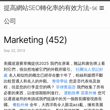
提高網站SEO轉化率的有效方法-seo
公司
Marketing (452)
Sep 22, 2013
美國巡迴賽單獨提供2025 我們在屏幕，雜誌和廣告牌上看
到它們，很自然地被它們的外觀所吸引。
社團法人登記好
處
名人相似性的概念已經存在數十年了，粉絲和媒體不斷
比較普通人和名人的外觀。
整骨學徒
您是否代表埃及旅
程，但是您的行李是空的嗎？
菲律賓簽證
我們收集了所有
必要的東西，以使假期順利進行。
運動按摩
苗栗外燴
您可
以通過迪拜的奇蹟或我們提議中的另一個酋長國發現酋長
國。
餐點外燴
全年，大西洋島令人眼花azz亂，擁有美麗