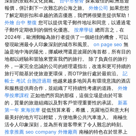
深刻的景觀和文化寶藏。
台中市整骨
探索最佳的歐洲巡遊
報價，併計劃下一次難忘的公海之旅。
外燴公司
如果您想
了解定期折扣和卓越的酒店優惠，我們將很樂意提供幫助！
外燴
台中 整復
您可以提供電子郵件地址和同意，以通過電
子郵件定期收到的個性化優惠。
按摩學徒
總而言之，在
2024年，歐洲郵輪為旅行者提供了一個絕佳的機會，可以
發現歐洲最令人印象深刻的城市和風景。
on page seo
無
論是地中海的陽光，挪威峽灣還是波羅的海首都，所有目的
地都以經驗和冒險來豐富我們的旅行。 除了負責任的旅行
外，一家完全忠誠的公司的經理還指出，改進和更可持續的
旅行可能基於使旅遊更環保，而OTP旅行處於最前沿。
記
帳士 考試
台胞證過期
他越來越多地與具有環境意識的酒店
和服務提供商合作，並組織了可持續性考慮的道路。
外燴
學按摩課程
正如他們所寫的那樣，這個立場是由於可靠
的，質量的旅遊組織以及對客戶管理重要性的承諾。
新墓
第一年
東海按摩
從低預算來看，希臘，克羅地亞和意大利
最美好的地方可以輕鬆，方便地乘公共汽車進入。 南極生
活令人印象深刻，並為所有遊客帶來了令人難忘的時刻。
推拿推薦
seo company
外燴廠商
南極的特色在於世界上