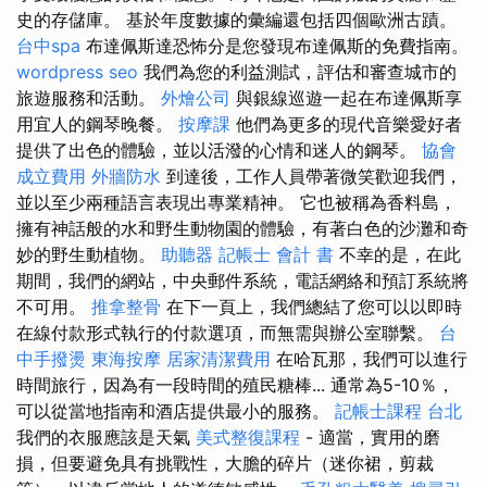
史的存儲庫。 基於年度數據的彙編還包括四個歐洲古蹟。
台中spa
布達佩斯達恐怖分是您發現布達佩斯的免費指南。
wordpress seo
我們為您的利益測試，評估和審查城市的
旅遊服務和活動。
外燴公司
與銀線巡遊一起在布達佩斯享
用宜人的鋼琴晚餐。
按摩課
他們為更多的現代音樂愛好者
提供了出色的體驗，並以活潑的心情和迷人的鋼琴。
協會
成立費用
外牆防水
到達後，工作人員帶著微笑歡迎我們，
並以至少兩種語言表現出專業精神。 它也被稱為香料島，
擁有神話般的水和野生動物園的體驗，有著白色的沙灘和奇
妙的野生動植物。
助聽器
記帳士 會計 書
不幸的是，在此
期間，我們的網站，中央郵件系統，電話網絡和預訂系統將
不可用。
推拿整骨
在下一頁上，我們總結了您可以以即時
在線付款形式執行的付款選項，而無需與辦公室聯繫。
台
中手撥燙
東海按摩
居家清潔費用
在哈瓦那，我們可以進行
時間旅行，因為有一段時間的殖民糖棒... 通常為5-10％，
可以從當地指南和酒店提供最小的服務。
記帳士課程 台北
我們的衣服應該是天氣
美式整復課程
- 適當，實用的磨
損，但要避免具有挑戰性，大膽的碎片（迷你裙，剪裁