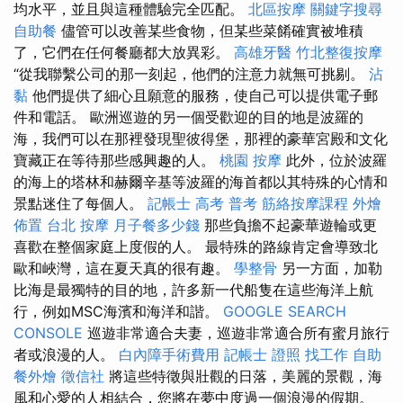
均水平，並且與這種體驗完全匹配。
北區按摩
關鍵字搜尋
自助餐
儘管可以改善某些食物，但某些菜餚確實被堆積
了，它們在任何餐廳都大放異彩。
高雄牙醫
竹北整復按摩
“從我聯繫公司的那一刻起，他們的注意力就無可挑剔。
沾
黏
他們提供了細心且願意的服務，使自己可以提供電子郵
件和電話。 歐洲巡遊的另一個受歡迎的目的地是波羅的
海，我們可以在那裡發現聖彼得堡，那裡的豪華宮殿和文化
寶藏正在等待那些感興趣的人。
桃園 按摩
此外，位於波羅
的海上的塔林和赫爾辛基等波羅的海首都以其特殊的心情和
景點迷住了每個人。
記帳士 高考 普考
筋絡按摩課程
外燴
佈置
台北 按摩
月子餐多少錢
那些負擔不起豪華遊輪或更
喜歡在整個家庭上度假的人。 最特殊的路線肯定會導致北
歐和峽灣，這在夏天真的很有趣。
學整骨
另一方面，加勒
比海是最獨特的目的地，許多新一代船隻在這些海洋上航
行，例如MSC海濱和海洋和諧。
GOOGLE SEARCH
CONSOLE
巡遊非常適合夫妻，巡遊非常適合所有蜜月旅行
者或浪漫的人。
白內障手術費用
記帳士 證照 找工作
自助
餐外燴
徵信社
將這些特徵與壯觀的日落，美麗的景觀，海
風和心愛的人相結合，您將在夢中度過一個浪漫的假期。