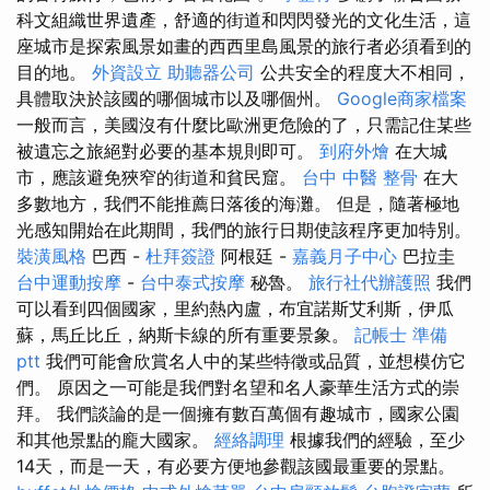
科文組織世界遺產，舒適的街道和閃閃發光的文化生活，這
座城市是探索風景如畫的西西里島風景的旅行者必須看到的
目的地。
外資設立
助聽器公司
公共安全的程度大不相同，
具體取決於該國的哪個城市以及哪個州。
Google商家檔案
一般而言，美國沒有什麼比歐洲更危險的了，只需記住某些
被遺忘之旅絕對必要的基本規則即可。
到府外燴
在大城
市，應該避免狹窄的街道和貧民窟。
台中 中醫 整骨
在大
多數地方，我們不能推薦日落後的海灘。 但是，隨著極地
光感知開始在此期間，我們的旅行日期使該程序更加特別。
裝潢風格
巴西 -
杜拜簽證
阿根廷 -
嘉義月子中心
巴拉圭
台中運動按摩
-
台中泰式按摩
秘魯。
旅行社代辦護照
我們
可以看到四個國家，里約熱內盧，布宜諾斯艾利斯，伊瓜
蘇，馬丘比丘，納斯卡線的所有重要景象。
記帳士 準備
ptt
我們可能會欣賞名人中的某些特徵或品質，並想模仿它
們。 原因之一可能是我們對名望和名人豪華生活方式的崇
拜。 我們談論的是一個擁有數百萬個有趣城市，國家公園
和其他景點的龐大國家。
經絡調理
根據我們的經驗，至少
14天，而是一天，有必要方便地參觀該國最重要的景點。