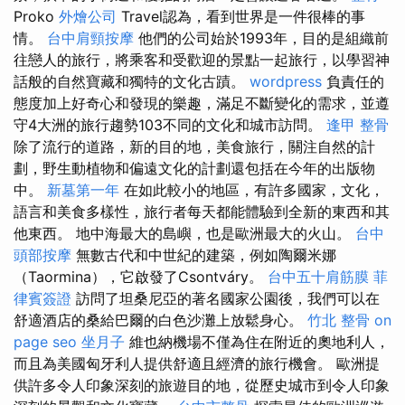
Proko
外燴公司
Travel認為，看到世界是一件很棒的事
情。
台中肩頸按摩
他們的公司始於1993年，目的是組織前
往戀人的旅行，將乘客和受歡迎的景點一起旅行，以學習神
話般的自然寶藏和獨特的文化古蹟。
wordpress
負責任的
態度加上好奇心和發現的樂趣，滿足不斷變化的需求，並遵
守4大洲的旅行趨勢103不同的文化和城市訪問。
逢甲 整骨
除了流行的道路，新的目的地，美食旅行，關注自然的計
劃，野生動植物和偏遠文化的計劃還包括在今年的出版物
中。
新墓第一年
在如此較小的地區，有許多國家，文化，
語言和美食多樣性，旅行者每天都能體驗到全新的東西和其
他東西。 地中海最大的島嶼，也是歐洲最大的火山。
台中
頭部按摩
無數古代和中世紀的建築，例如陶爾米娜
（Taormina），它啟發了Csontváry。
台中五十肩筋膜
菲
律賓簽證
訪問了坦桑尼亞的著名國家公園後，我們可以在
舒適酒店的桑給巴爾的白色沙灘上放鬆身心。
竹北 整骨
on
page seo
坐月子
維也納機場不僅為住在附近的奧地利人，
而且為美國匈牙利人提供舒適且經濟的旅行機會。 歐洲提
供許多令人印象深刻的旅遊目的地，從歷史城市到令人印象