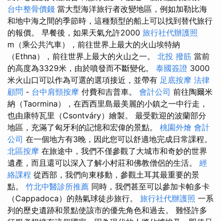
台中整骨價錢
當大型海洋旅行者改變地區，例如加勒比海
和地中海之間的季節時，這種類型的船上可以找到替代旅行
的報價。 早餐後，如果天氣允許2000
旅行社代辦護照
m（乘公共汽車），前往世界上最大的火山埃特納
（Ethna），前往世界上最大的火山之一。
北投 撥筋
當前
的高度為3329米，由於噴發而不斷變化。
泰國簽證
3000
米火山口可以作為可選的選項接近，並帶有
足底按摩
法律
顧問
-
台中肩頸按摩
付費和吉普車。
會計公司
前往陶爾米
納（Taormina），在西西里島最美麗的小鎮之一中行走，
也由康特瓦里（Csontváry）繪製。 最受歡迎的波蘭部分
地區，充滿了匈牙利的記憶和宏偉的景點。
桃園外燴
會計
公司
在一個地方有3晚，因此您可以舒適地完成日常課程。
北區按摩
在旅途中，我們不僅參觀了大城市和奇妙的世界
遺產，而且還可以深入了解小村莊和佛教僧侶的生活。
經
絡課程
從西部，我們向東移動，參觀土耳其最重要的景
點。
竹北中醫診所推薦
同時，我們甚至可以參加卡帕多卡
（Cappadoca）的熱氣球徒步旅行。
旅行社代辦護照
一系
列的歷史遺跡和景點使該市的優先角色和過去。 難怪許多