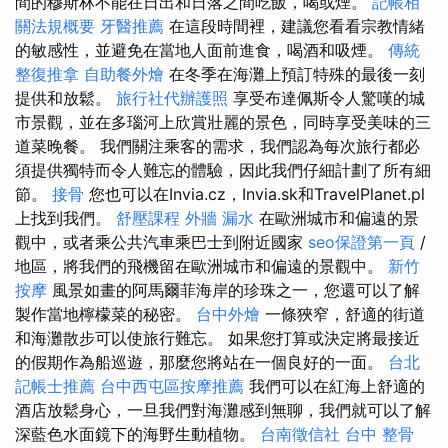
間的穆斯林不能在日出和日落之間吃飯，喝或煙。
記帳相
關法規概要
牙醫推薦
在這段時間裡，建議您看看宗教情緒
的敏感性，並避免在當地人面前進食，喝酒和吸煙。
傳統
整復推拿
自助餐外燴
在冬季在海灘上預訂特殊的最後一刻
提供和放鬆。
旅行社代辦護照
享受布達佩斯令人驚嘆的城
市景觀，並在多瑙河上欣賞壯麗的景色，同時享受美味的三
道菜晚餐。 我們關注乘客的需求，我們認為每次旅行都必
須提供獨特而令人難忘的體驗，因此我們仔細計劃了所有細
節。
接骨
您也可以在Invia.cz，Invia.sk和TravelPlanet.pl
上找到我們。
舒壓課程
外牆 漏水
在歐洲城市和偏遠的景
觀中，或者乘公共汽車乘巴士到附近國家
seo保證第一頁
/
地區，將我們的飛機留在歐洲城市和偏遠的景觀中。
新竹
按摩
風景如畫的阿馬爾菲海岸的珍珠之一，您還可以了解
製作當地檸檬菜的秘密。
台中外燴
一條狹窄，舒適的街道
和海灘散步可以使旅行難忘。 如果您打算或決定將最接近
的假期作為船巡遊，那麼您將站在一個良好的一面。
台北
記帳士推薦
台中西屯區按摩推薦
我們可以在紅海上舒適的
酒店放鬆身心，一旦我們對海灘感到無聊，我們就可以了解
深藍色水面鏡下的海野生動植物。
台南徵信社
台中 整骨