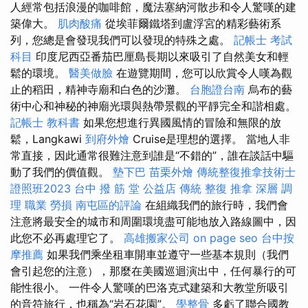
人經常包括浪漫的咖啡館，魔法塞納河散步和令人驚嘆的建
築偉大。
肌肉酸痛
從埃菲爾鐵塔到盧浮宮的精彩藝術系
列，您總是會發現我們可以發現的特殊之處。
記帳士 考試
科目
印度尼西亞番茄巴厘島長期以來吸引了自然美女和輕
鬆的環境。
醫美做臉
在遊覽期間，您可以欣賞令人嘆為觀
止的稻田，精神寺廟和白色的沙灘。
台胞證台南
烏布的藝
術中心和神秘的神廟光環與熱帶景觀的平靜完全和諧相處。
記帳士 教科書
如果您想進行異國風情的冒險和無限的放
鬆，Langkawi
到府外燴
Cruise是理想的選擇。 當地人非
常直接，因此通常很難注意到誰是“不錯的”，誰在談話中驅
動了我們的價值觀。
墊下巴
苗栗外燴
傳統整復推拿技術士
證照班2023
台中 撥 筋 堂 公益店 傳統 整復 推拿 深層 調
理 職業 勞損 南屯區的評論
在組織我們的旅行時，我們會
注意將最安全的城市和周圍環境盡可能地放入路線圖中，因
此您不必再處理它了。
高雄搬家公司
on page seo
台中按
摩推薦
如果我們乘坐租車開車並遵守一些基本規則（我們
會引起您的注意），那麼在美國巡迴演出中，任何暴行的可
能性很小。 一件令人驚嘆的巴洛克式建築和大教堂所吸引
的音符旅行，也稱為“岩石花園”。
學整骨
多虧了聯合國教