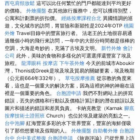
西屯肩頸放鬆
這可以比任何繁忙的門戶都能達到平均更好
的價格。
外燴擺盤
在其他旅行服務中，您可以獲得別墅，
公寓和計劃票的折扣價。
經絡按摩課程台北
異國情調的巡
遊，文化城市的訪問，胃冒險和新穎性是2024年OTP
桃園
外燴
Travel目錄中的豐富旅行者。 法老王的土地很容易通
過幾個小時的飛行來訪問，一年中的大部分時間都是很棒的
空調，大海是奇妙的，充滿了古埃及文明。
新竹外燴
會計
公司
此外，美味的食物和多樣化的可選選擇還豐富了埃及
旅程。
龍潭眼科
按摩店
下午茶外燴
今天的前城市Aboukir
灣，Thonis或Greek是埃及埃及貿易的關鍵要素，埃及晚期
（公元前664年332年）。
草屯按摩推薦
從宗教的角度來
看，這也是一個重大的解決方案，因為這裡的神的神廟在這
裡是一個重要的角色。
台胞證申請
我們不對網站上的拼寫
錯誤，丟失的價格和行動以及價格計算計劃的潛在錯誤以及
圖片和描述的錯誤和差異負責。 卡納克教堂（Karnak
腳底
按摩技術士證照班
Church）也位於埃及建築的亮點之一。
台中泡腳
紅海豐富多彩的水下世界豐富，豐富的海鮮僅吸
引了那些想要埃及假期的人。
外燴擺盤
自助餐外燴
台胞證
台中
台中美式整復
台胞證申請
《旅遊評論》已從世界上訪