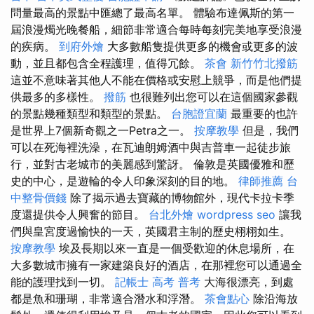
問量最高的景點中匯總了最高名單。 體驗布達佩斯的第一
屆浪漫燭光晚餐船，細節非常適合每時每刻完美地享受浪漫
的疾病。
到府外燴
大多數船隻提供更多的機會或更多的波
動，並且都包含全程護理，值得冗餘。
茶會
新竹竹北撥筋
這並不意味著其他人不能在價格或安慰上競爭，而是他們提
供最多的多樣性。
撥筋
也很難列出您可以在這個國家參觀
的景點幾種類型和類型的景點。
台胞證宜蘭
最重要的也許
是世界上7個新奇觀之一Petra之一。
按摩教學
但是，我們
可以在死海裡洗澡，在瓦迪朗姆酒中與吉普車一起徒步旅
行，並對古老城市的美麗感到驚訝。 倫敦是英國優雅和歷
史的中心，是遊輪的令人印象深刻的目的地。
律師推薦
台
中整骨價錢
除了揭示過去寶藏的博物館外，現代卡拉卡季
度還提供令人興奮的節目。
台北外燴
wordpress seo
讓我
們與皇宮度過愉快的一天，英國君主制的歷史栩栩如生。
按摩教學
埃及長期以來一直是一個受歡迎的休息場所，在
大多數城市擁有一家建築良好的酒店，在那裡您可以通過全
能的護理找到一切。
記帳士 高考 普考
大海很漂亮，到處
都是魚和珊瑚，非常適合潛水和浮潛。
茶會點心
除沿海放