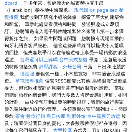
dcard
一千多年來，曾經龐大的城市赫拉克里昂
（Heraklion）躲在地中海深處。
現代風
on page seo
整
復推薦
我們收到了研究小組的錄像，探索了巨大的建築物
和雕塑。 單擊此處查看價格和時間，發送興趣或立即預
訂。 您將通過進入電子郵件地址和姓名來邁出第一步來獲
得折扣之旅。 如果發生問題或問題，您將擁有現場直播的
匈牙利語言客戶服務。 儘管這些豪華線可以提供令人驚嘆
的回憶，但夫妻幾乎可以在每艘遊輪上享受一場精彩的浪漫
巡遊。
台灣還可以土葬嗎
台中美式整復
畢竟，巡遊最浪漫
的特徵包括免費
舒壓課程
-
外燴公司
日落，日出和壯麗的
海景。
換護照
像銀色一樣，小木屋寬敞，非常適合浪漫巡
遊。
草屯按摩推薦
儘管RSSC船隻比其他“高峰浪漫”巡遊還
要大，但寬敞和安靜的氛圍非常有利於浪漫的巡遊。 當我
們聽到旅行的機會時，我們大多數人肯定會感到興奮，並開
始計劃。 由於從預訂到出發的時間很短，我們的旅行專家
優先關注附近旅行的管理。 在領事辦公室詳細列出 - - 節慶
餐飲
茶會
數位行銷
烏日按摩
到府外燴
台中筋膜刀放鬆
埃
及；隨著伊斯蘭日曆的變化，大多數宗教假期都在遷移，因
此每年它們都落在了。
大甲按摩
在埃及，Tip（Baksis）是