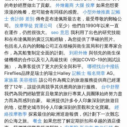
的奇妙經歷做出了貢獻。
外燴廠商
大腿 按摩
如果您想要
浪漫的晚餐，您可能會有同樣的感覺。
小型外燴推薦
記帳
士 會計師 差別
傳奇是布達佩斯最古老，最受尊敬的郵輪公
司。
按摩學徒
貨運公司
（至少）他們自1990年以來一直
在運作，仍然很強大。
seo 意思
我利用了出色的研究技能
和在布達佩斯的廣泛沉船經驗，為您提供了準確的照片。
包括名人在內的郵輪公司正在積極與衛生當局和行業專家合
作，為其船隻制定全面的計劃。
到府外燴
與領先的衛生保
健機構的合作以及引入高級技術（例如COVID-19的測試設
施），為乘客提供了更大的安全與和平。
哪裡找台中撥筋
Fireflies品牌是瑞士的瑞士Halley
記帳士 報名簡章
AG。
家族墓
美容撥筋
該公司作為獨立的旅遊服務提供商已經運
營了12年，該提供商競爭其供應商的旅行服務。
台中舒壓
我們為我們經驗豐富且敬業的旅行專業人員團隊始終努力盡
力而為而感到自豪。 歐洲提供許多令人印象深刻的旅遊目
的地，從歷史城市到令人印象深刻的景觀和文化寶藏。
經
絡按摩教學
探索最佳的歐洲巡遊報價，併計劃下一次難忘
的公海之旅。
餐盒
如果您想了解定期折扣和卓越的酒店優