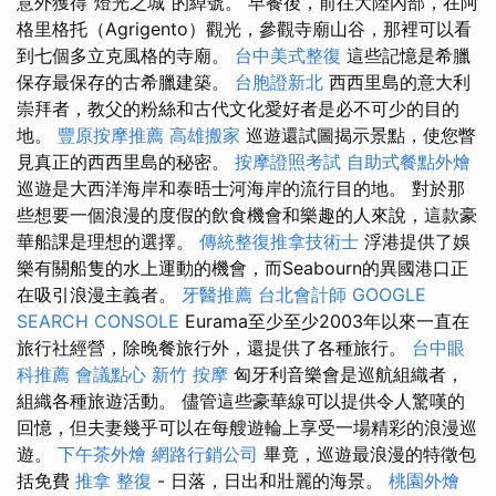
意外獲得“燈光之城”的綽號。 早餐後，前往大陸內部，在阿
格里格托（Agrigento）觀光，參觀寺廟山谷，那裡可以看
到七個多立克風格的寺廟。
台中美式整復
這些記憶是希臘
保存最保存的古希臘建築。
台胞證新北
西西里島的意大利
崇拜者，教父的粉絲和古代文化愛好者是必不可少的目的
地。
豐原按摩推薦
高雄搬家
巡遊還試圖揭示景點，使您瞥
見真正的西西里島的秘密。
按摩證照考試
自助式餐點外燴
巡遊是大西洋海岸和泰晤士河海岸的流行目的地。 對於那
些想要一個浪漫的度假的飲食機會和樂趣的人來說，這款豪
華船課是理想的選擇。
傳統整復推拿技術士
浮港提供了娛
樂有關船隻的水上運動的機會，而Seabourn的異國港口正
在吸引浪漫主義者。
牙醫推薦
台北會計師
GOOGLE
SEARCH CONSOLE
Eurama至少至少2003年以來一直在
旅行社經營，除晚餐旅行外，還提供了各種旅行。
台中眼
科推薦
會議點心
新竹 按摩
匈牙利音樂會是巡航組織者，
組織各種旅遊活動。 儘管這些豪華線可以提供令人驚嘆的
回憶，但夫妻幾乎可以在每艘遊輪上享受一場精彩的浪漫巡
遊。
下午茶外燴
網路行銷公司
畢竟，巡遊最浪漫的特徵包
括免費
推拿 整復
- 日落，日出和壯麗的海景。
桃園外燴