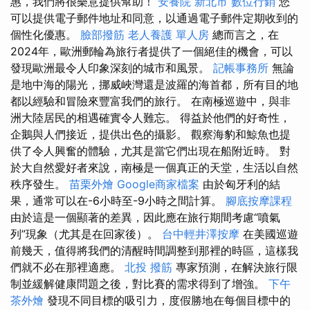
惠，我們將很樂意提供幫助！
安養院 新北市
數位行銷
您
可以提供電子郵件地址和同意，以通過電子郵件定期收到的
個性化優惠。
臉部撥筋
老人養護 單人房
總而言之，在
2024年，歐洲郵輪為旅行者提供了一個絕佳的機會，可以
發現歐洲最令人印象深刻的城市和風景。
記帳事務所
無論
是地中海的陽光，挪威峽灣還是波羅的海首都，所有目的地
都以經驗和冒險來豐富我們的旅行。 在南極巡遊中，與非
洲大陸居民的相遇確實令人難忘。 得益於他們的好奇性，
企鵝與人們接近，提供出色的攝影。 觀察海豹和鯨魚也提
供了令人興奮的體驗，尤其是當它們出現在船附近時。 對
於大自然愛好者來說，南極是一個真正的天堂，生活以自然
秩序發生。
苗栗外燴
Google商家檔案
由於匈牙利的結
果，通常可以在-6小時至-9小時之間計算。
腳底按摩課程
由於這是一個顯著的差異，因此應在旅行期間考慮“噴氣
列”現象（尤其是在回家後）。
台中輕井澤按摩
在美國巡遊
前幾天，值得將我們的清醒時間調整到那裡的時區，這樣我
們就不必在那裡適應。
北投 撥筋
專家預測，在解決旅行限
制並緩解健康問題之後，對比賽的需求得到了增強。
下午
茶外燴
發現不同目標的吸引力，度假勝地在每個目標中的