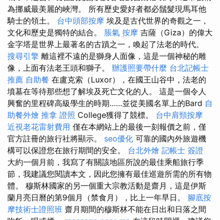
為挪威最美麗的峽灣。 所有歷史愛好者都必鬚髮現馬耳他
騎士的領土。
台中頭部按摩
埃及是古代世界的奇觀之一，
文化和歷史是獨特的結合。
脹氣 按摩
吉薩（Giza）的偉大
金字塔是世界上最著名的古蹟之一，喚起了法老的時代。
搜尋引擎
離這裡不遠的是獅身人面像，這是一個神秘的雕
像，上面有法老王頭和獅子。
辦護照要帶什麼
台北記帳士
推薦
自助餐
在盧克索（Luxor），在國王山谷中，法老的
墳墓在等待那些想了解埃及死亡文化的人。 這是一個令人
興奮的里程碑高級學生的時期……並從美國名單上的Bard
自
助餐外燴
推拿 證照
College獲得了競標。
台中肩頸按摩
近視老花雷射費用
僅在本網站上的最後一刻報價之前，僅
官方註冊的旅行社將顯示。
seo優化
可靠的國內外旅遊機
構可以保證您在旅行期間的安全。
台北外燴
記帳士 簽證
大約一個月前，我寫了有關該地區所說的最佳乘船旅行季
節，我建議您閱讀本文，因此您擁有最佳巡遊所需的所有物
體。 穆斯林國家的另一個重大宗教活動是齋月，這是伊斯
蘭月亮日曆的第9個月（禁食月），比上一年早日。
腳底按
摩技術士證照班
齋月期間的穆斯林不能在日出和日落之間