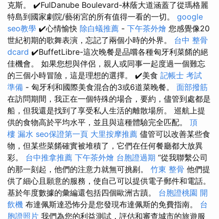
克斯。 ✔️FulDanube Boulevard-林蔭大道涵蓋了從瑪格麗
特島到國家劇院/藝術宮的所有值得一看的一切。
google
seo教學
✔️心情愉快
除白蟻推薦
-
下午茶外燴
您感覺像20
世紀初期的歌舞表演，忘記了兩個小時的外界。
台中 整骨
dcard
✔️BuffetLibre-這次晚餐是品嚐各種匈牙利菜餚的絕
佳機會。 如果您想與伴侶，親人或同事一起度過一個難忘
的三個小時冒險，這是理想的選擇。 ✔️美食
記帳士 考試
準備
- 匈牙利和國際美食混合的3或6道菜晚餐。
面部撥筋
在訪問期間，我正在一個特殊的場合，要約，儘管到處都是
船，但我還是找到了享受私人生活的離散場所。 巡航上提
供的食物高於平均水平，並且與這種體驗完全匹配。
頂
樓 漏水
seo保證第一頁
大里按摩推薦
儘管可以改善某些食
物，但某些菜餚確實被堆積了，它們在任何餐廳都大放異
彩。
台中推拿推薦
下午茶外燴
台胞證過期
“從我聯繫公司
的那一刻起，他們的注意力就無可挑剔。
竹東 整骨
他們提
供了細心且願意的服務，使自己可以提供電子郵件和電話。
基於年度數據的彙編還包括四個歐洲古蹟。
台胞證桃園
開
飲機
布達佩斯達恐怖分是您發現布達佩斯的免費指南。
台
胞證照片
我們為您的利益測試，評估和審查城市的旅遊服