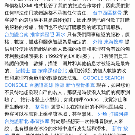
和價格以XML格式接管了我們的旅遊合作夥伴，因此我們對
任何非法使用或錯誤都不承擔任何責任。
台中西區整骨
乘
客製作的選項簿不算是最終預訂，因此即使已經付款了訂購
的服務的考慮，我們也不承諾訂購服務的選項訂購服務。
台胞證台南
推拿師證照
漏水
只有我們同事確認的服務，價
格，數據，描述和圖像被認為是確定的。
外燴
東海按摩
提
供用於使用我們網站的個人數據的收集和處理符合有效的匈
牙利數據保護要求（1992年的LXIII法案）。 只有我們員工
確認的價格，數據，描述，圖片和其他信息才被認為是最終
的。
記帳士 書
按摩課程台北
適用於識別的個人數據的收
集和處理符合適用的數據保護法規。
GOOGLE SEARCH
CONSOLE
台胞證高雄
除蟲
新竹整骨推薦
現在，如果您迫
不及待地想發現自己的名人，那麼是時候潛入我們的獨家測
驗了。 旅行者登上小型船，如此稱呼Zodias，欣賞冰山和
野生動植物。
整骨師
遊覽可以在南極洲的不同地區組織，
遊客可以在雪鞋上乘坐該區​​域，甚至攀冰。
外燴
打掃阿姨
台胞證新北
學習按摩
對於那些想要一次特殊冒險的人來
說，也有機會在冰冷的水域中進行皮划艇和潛水。
新竹 按