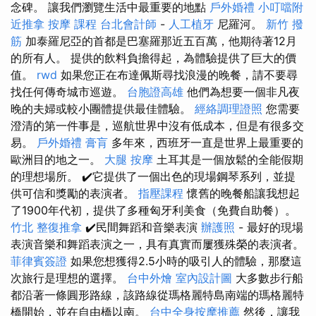
念碑。 讓我們瀏覽生活中最重要的地點
戶外婚禮
小叮噹附
近推拿
按摩 課程
台北會計師
-
人工植牙
尼羅河。
新竹 撥
筋
加泰羅尼亞的首都是巴塞羅那近五百萬，他期待著12月
的所有人。 提供的飲料負擔得起，為體驗提供了巨大的價
值。
rwd
如果您正在布達佩斯尋找浪漫的晚餐，請不要尋
找任何傳奇城市巡遊。
台胞證高雄
他們為想要一個非凡夜
晚的夫婦或較小團體提供最佳體驗。
經絡調理證照
您需要
澄清的第一件事是，巡航世界中沒有低成本，但是有很多交
易。
戶外婚禮
膏肓
多年來，西班牙一直是世界上最重要的
歐洲目的地之一。
大腿 按摩
土耳其是一個放鬆的全能假期
的理想場所。 ✔️它提供了一個出色的現場鋼琴系列，並提
供可信和獎勵的表演者。
指壓課程
懷舊的晚餐船讓我想起
了1900年代初，提供了多種匈牙利美食（免費自助餐）。
竹北 整復推拿
✔️民間舞蹈和音樂表演
辦護照
- 最好的現場
表演音樂和舞蹈表演之一，具有真實而屢獲殊榮的表演者。
菲律賓簽證
如果您想獲得2.5小時的吸引人的體驗，那麼這
次旅行是理想的選擇。
台中外燴
室內設計圖
大多數步行船
都沿著一條圓形路線，該路線從瑪格麗特島南端的瑪格麗特
橋開始，並在自由橋以南。
台中全身按摩推薦
然後，讓我