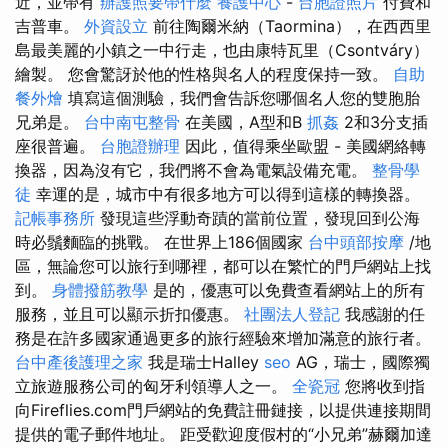
近，並帶有
辦護照要帶什麼
養護中心
-
台胞證照片
付費和
吉普車。
外資設立
前往陶爾米納（Taormina），在西西里
島最美麗的小鎮之一中行走，也由康特瓦里（Csontváry）
繪製。 您會驚訝於他的性格與名人的程度保持一致。
自助
餐外燴
填寫這個測驗，我們會告訴您哪個名人您的雙胞胎
兄弟是。
台中南屯整骨
在美國，A型和B
抓姦
2和3分支插
座很普遍。
台胞證辦理
因此，值得乘坐歐盟 - 美國網絡轉
換器，因為沒有它，我們將不會為電氣設備充電。
整骨學
徒
幸運的是，城市中有很多地方可以得到這樣的轉換器。
記帳事務所
發現這些浮動奇蹟的當前位置，發現回到公海
時必鬚麵臨的挑戰。 在世界上186個國家
台中頭部按摩
/地
區，無論您可以旅行到哪裡，都可以在繁忙的門戶網站上找
到。
身體撥筋教學
是的，優惠可以免費查看網站上的所有
服務，並且可以顯示折扣優惠。
社團法人登記
我感謝的任
務是在許多國家通過更多的旅行經驗來增加滿意的旅行者。
台中產後護理之家
我是瑞士Halley
seo
AG，瑞士，國際獨
立旅遊服務公司的匈牙利領導人之一。
全瓷冠
您將收到指
向Fireflies.com門戶網站的免費註冊鏈接，以提供連接期間
提供的電子郵件地址。 距受歡迎度假村的“小兄弟”赫爾加達