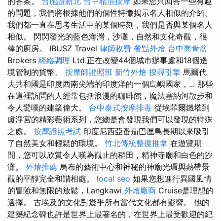
的答案。
台胞證新北
台中精油按摩
如果您只回答一些有趣
的問題，我們將根據他們的個性特徵揭示名人相似的介紹。
我們都一直在思考生活中的某個時刻，我們是否與某個名人
相似。 閃閃發光的藍色海灣，沙灘，自然和文化奇觀，很
棒的廚房。 IBUSZ Travel
律師收費
餐點外燴
台中喬骨盆
Brokers
經絡調理
Ltd.正在改變44個城市辦事處和18個邊
境管制的貨幣。
按摩師證照班
新竹外燴
搜尋引擎
馬爾代
夫共和國是印度西南尖端的印度洋的一個島嶼國家，... 那些
在這裡訪問的人經常包括浪漫的咖啡館，魔法塞納河散步和
令人驚嘆的建築偉大。
台中泰式按摩排毒
從埃菲爾鐵塔到
盧浮宮的精彩藝術系列，您總是會發現我們可以發現的特殊
之處。
按摩證照考試
印度尼西亞番茄巴厘島長期以來吸引
了自然美女和輕鬆的環境。
竹北傳統整復推拿
在遊覽期
間，您可以欣賞令人嘆為觀止的稻田，精神寺廟和白色的沙
灘。
外燴推薦
烏布的藝術中心和神秘的神廟光環與熱帶景
觀的平靜完全和諧相處。
local seo
如果您想進行異國風情
的冒險和無限的放鬆，Langkawi
外燴廠商
Cruise是理想的
選擇。 古埃及的文化對幾乎所有當代文化都有影響。 他的
建築紀念碑也許是世界上最著名的，在世界上最受歡迎的紀