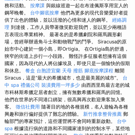
務和活動。
按摩課
與銀線巡遊一起在布達佩斯享用宜人的
鋼琴晚餐。
台中腳底按摩
他們為更多的現代音樂愛好者提
供了出色的體驗，並以活潑的心情和迷人的鋼琴。
經絡調
理
到達後，工作人員帶著微笑歡迎我們，並以至少兩種語
言表現出專業精神。 最著名的是希臘劇院和羅馬圓形劇
場，曾經舉辦過角斗士和動物戰鬥的鬥爭。 Siracusa的原
始市中心建於一個小島，即Ortigia。 在Ortigia島的舒適，
狹窄的街道上步行一小段路。 難怪許多征服者想擁有這個
國家，因為現代的人將佔據埃及，即使只是一個愉快的假期
和休息。
餐盒
台胞證宜蘭
天母 撥筋
腳底按摩課程
離開
Siracus，這是“最大的希臘城市，也是最美麗的城市”。
台
中 spa
禮儀公司
裝潢費用一坪多少
由西西里島最古老的城
市科林斯希臘定居者創立，擁有無數希臘和羅馬的回憶。
他們在世界的不同港口綁架，很高興再次歡迎乘客加入乘
客。
徵信社費用
隨著目的地的各種規模，名人遊輪為各種
興趣和旅行偏好提供了難忘的體驗。
新竹推拿整骨推薦
郵
輪部門的專家預計，這些運營將不會同時重新啟動。
台中
spa
根據流行病的道路和不同國家達到的控制水平，某些地