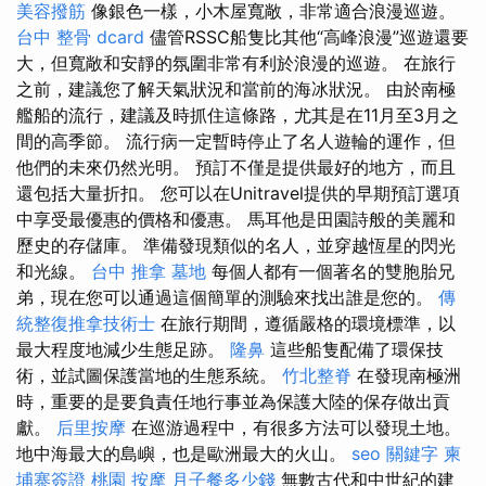
美容撥筋
像銀色一樣，小木屋寬敞，非常適合浪漫巡遊。
台中 整骨 dcard
儘管RSSC船隻比其他“高峰浪漫”巡遊還要
大，但寬敞和安靜的氛圍非常有利於浪漫的巡遊。 在旅行
之前，建議您了解天氣狀況和當前的海冰狀況。 由於南極
艦船的流行，建議及時抓住這條路，尤其是在11月至3月之
間的高季節。 流行病一定暫時停止了名人遊輪的運作，但
他們的未來仍然光明。 預訂不僅是提供最好的地方，而且
還包括大量折扣。 您可以在Unitravel提供的早期預訂選項
中享受最優惠的價格和優惠。 馬耳他是田園詩般的美麗和
歷史的存儲庫。 準備發現類似的名人，並穿越恆星的閃光
和光線。
台中 推拿
墓地
每個人都有一個著名的雙胞胎兄
弟，現在您可以通過這個簡單的測驗來找出誰是您的。
傳
統整復推拿技術士
在旅行期間，遵循嚴格的環境標準，以
最大程度地減少生態足跡。
隆鼻
這些船隻配備了環保技
術，並試圖保護當地的生態系統。
竹北整脊
在發現南極洲
時，重要的是要負責任地行事並為保護大陸的保存做出貢
獻。
后里按摩
在巡游過程中，有很多方法可以發現土地。
地中海最大的島嶼，也是歐洲最大的火山。
seo 關鍵字
柬
埔寨簽證
桃園 按摩
月子餐多少錢
無數古代和中世紀的建