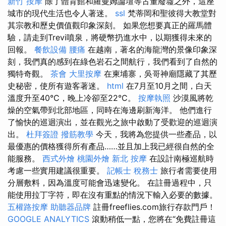
新竹 按摩
除了體育館和羅曼姆論壇等古董廢墟之外，這座
城市的現代生活也令人著迷。
ssl
梵蒂岡和聖彼得大教堂對
其宗教和歷史價值觀印象深刻。 如果您想要真正的羅馬體
驗，請走到Trevi噴泉，將硬幣扔進水中，以期獲得未來的
回報。
餐飲設備
腰痛
在越南，著名的海龍灣的景像印象深
刻，我們真的感到在綠色岩石之間航行，我們看到了自然的
獨特奇觀。
茶會
大里按摩
在柬埔寨，吳哥神廟隱藏了其歷
史秘密，使所有遊客著迷。
html
在7月至10月之間，白天
溫度升至40°C，晚上冷卻至22°C。
按摩執照
沙漠風將乾
燥的空氣帶到北部地區，同時在海邊刷新海洋。 他們進行
了愉快的巡迴演出，並在觀光之旅中啟動了受歡迎的巡迴演
出。
杜拜簽證
撥筋教學
今天，我將為您提供一些產品，以
最優惠的價格獲得所有產品……並且加上我已經很自然的全
能服務。
西式外燴
桃園外燴
新北 按摩
在設計南極巡航時
考慮一些實用建議很重要。
記帳士 稅務士
旅行者需要使用
分層敷料，因為溫度可能會迅速變化。 在註冊過程中，只
能使用拉丁字符，即在沒有重點的情況下輸入必要的數據。
五權路按摩
助聽器品牌
註冊freeflies.com旅行存款門戶！
GOOGLE ANALYTICS
滾動稍低一點，您將在“免費註冊這