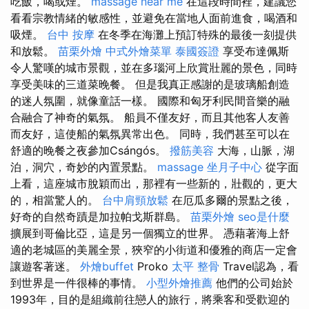
吃飯，喝或煙。
massage near me
在這段時間裡，建議您
看看宗教情緒的敏感性，並避免在當地人面前進食，喝酒和
吸煙。
台中 按摩
在冬季在海灘上預訂特殊的最後一刻提供
和放鬆。
苗栗外燴
中式外燴菜單
泰國簽證
享受布達佩斯
令人驚嘆的城市景觀，並在多瑙河上欣賞壯麗的景色，同時
享受美味的三道菜晚餐。 但是我真正感謝的是玻璃船創造
的迷人氛圍，就像童話一樣。 國際和匈牙利民間音樂的融
合融合了神奇的氣氛。 船員不僅友好，而且其他客人友善
而友好，這使船的氣氛異常出色。 同時，我們甚至可以在
舒適的晚餐之夜參加Csángós。
撥筋美容
大海，山脈，湖
泊，洞穴，奇妙的內置景點。
massage
坐月子中心
從字面
上看，這座城市脫穎而出，那裡有一些新的，壯觀的，更大
的，相當驚人的。
台中肩頸放鬆
在厄瓜多爾的景點之後，
好奇的自然奇蹟是加拉帕戈斯群島。
苗栗外燴
seo是什麼
擴展到哥倫比亞，這是另一個獨立的世界。 憑藉著海上舒
適的老城區的美麗全景，狹窄的小街道和優雅的商店一定會
讓遊客著迷。
外燴buffet
Proko
太平 整骨
Travel認為，看
到世界是一件很棒的事情。
小型外燴推薦
他們的公司始於
1993年，目的是組織前往戀人的旅行，將乘客和受歡迎的