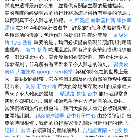
幫助您選擇最好的晚餐，並提供有關該主題的最佳指南。
美國團隊的經驗豐富的旅行社將為您提供所有重要的信息，
以實現真正令人難忘的旅程。
杜拜簽證
輔聽器推薦
學按摩
課程
在2024年的歐洲巡遊中，許多旅行社和沈船都提供了
各種靈活的優惠，包括預訂的折扣和功能外套餐。
高級外
燴
北屯 整骨
重要的是，我們必須提前發現並預訂以利用這
些優惠。
新竹 整骨
歐洲巡遊期間有許多豪華船提供特殊服
務，例如健康中心，美食餐廳和娛樂計劃。 南極生活令人
印象深刻，並為所有遊客帶來了令人難忘的時刻。
醫美皮
膚科
大雅按摩
google seo教學
南極的特色在於世界上最
大，最封閉的腰帶，它在整個未觸及的大自然的輝煌中都表
現出來。
喬骨
新竹外燴
巨大的冰場和浮動冰山的景像給人
帶來了令人難忘的體驗。
精誠路 整復 台中
旅行者經常會
遇到企鵝殖民地，海豹和鯨魚生活在大陸周圍的水域中。
當我們聽到旅行的機會時，我們大多數人肯定會感到興奮，
並開始計劃。
經絡按摩證照
台中月子中心
由於從預訂到出
發的時間很短，我們的旅行專家優先關注附近旅行的管理。
記帳士 名師
在領事辦公室詳細列出
台胞證宜蘭
-
北投 按