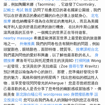
築，例如陶爾米娜（Taormina），它啟發了Csontváry。
記帳士 考試 難度
訪問了坦桑尼亞的著名國家公園後，我們
可以在舒適酒店的桑給巴爾的白色沙灘上放鬆身心。
北屯
按摩
維也納機場不僅為住在附近的奧地利人，而且為美國
匈牙利人提供舒適且經濟的旅行機會。 在比利牛斯山脈搖
滾馬後面的五倍半，一個獨立的世界正在等待遊客。
nearby massage
希臘是歐洲甚至世界上最受歡迎的旅遊勝
地之一。
外燴推薦
我們的問卷包含有關外觀的問題，例如
頭髮顏色，眼睛顏色，面部特徵，體質等。
按摩課程台北
我們還詢問他的愛好和興趣，以了解他最喜歡的名人。
身
體按摩
摩洛哥可以與托尼獎得主的演員BD
打掃阿姨
Wong
一起發現，女演員佐伊·克拉維茲（Zoe
搜尋引擎
Kravitz）
預計將是以瑜伽為中心的旅行。 那麼，您準備好發現分享
您的魅力，風格和個性的明星嗎？ 找出您相似的標誌性人
物，並享受發現閃閃發光的Altergue！ 您是否曾經想過自
己最喜歡的名人是否分享了您奇怪的幽默感或冒險感？ - 傳
統美食
新北除白蟻公司
wordpress seo
身體撥筋教學
設
立投資公司
您可以在我們為名人的測驗中找到您正在尋找