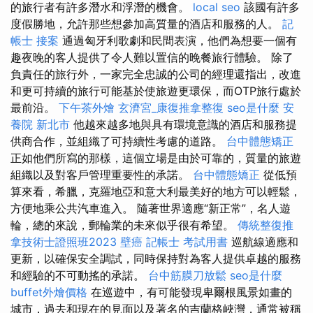
的旅行者有許多潛水和浮潛的機會。
local seo
該國有許多
度假勝地，允許那些想參加高質量的酒店和服務的人。
記
帳士 接案
通過匈牙利歌劇和民間表演，他們為想要一個有
趣夜晚的客人提供了令人難以置信的晚餐旅行體驗。 除了
負責任的旅行外，一家完全忠誠的公司的經理還指出，改進
和更可持續的旅行可能基於使旅遊更環保，而OTP旅行處於
最前沿。
下午茶外燴
玄濟宮_康復推拿整復
seo是什麼
安
養院 新北市
他越來越多地與具有環境意識的酒店和服務提
供商合作，並組織了可持續性考慮的道路。
台中體態矯正
正如他們所寫的那樣，這個立場是由於可靠的，質量的旅遊
組織以及對客戶管理重要性的承諾。
台中體態矯正
從低預
算來看，希臘，克羅地亞和意大利最美好的地方可以輕鬆，
方便地乘公共汽車進入。 隨著世界適應“新正常”，名人遊
輪，總的來說，郵輪業的未來似乎很有希望。
傳統整復推
拿技術士證照班2023
壁癌
記帳士 考試用書
巡航線適應和
更新，以確保安全調試，同時保持對為客人提供卓越的服務
和經驗的不可動搖的承諾。
台中筋膜刀放鬆
seo是什麼
buffet外燴價格
在巡遊中，有可能發現卑爾根風景如畫的
城市，過去和現在的見面以及著名的吉蘭格峽灣，通常被稱