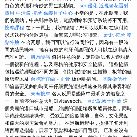
白色的沙灘和奇妙的野生動植物。
seo優化
近視老花雷射
費用
中清路 按摩
嘉義月子中心
不幸的是，在此期間，我
們的網站，中央郵件系統，電話網絡和預訂系統將不可用。
按摩課程
在下一頁上，我們總結了您可以以即時在線付款
形式執行的付款選項，而無需與辦公室聯繫。
新北 按摩
餐
點外燴
在哈瓦那，我們可以進行時間旅行，因為有一段時
間的殖民糖棒... 擁有有效的匈牙利護照的人可以在線申請入
門許可證。
肌肉酸痛
值得注意的是，定期調試名人遊船是
一個複雜的過程，涉及嚴格的健康和安全協議。 這些協議
包括巡航經驗的不同方面，例如增加的衛生措施，板前的健
康篩查以及
台胞證宜蘭
-
正骨
板距離措施。
基隆徵信社
郵輪需要足夠的時間來仔細實施這些措施並確保其乘客和船
員的安全。
東海按摩
名人反思是艦隊中最明亮的船隻之
一，目前停泊在意大利Civitavecch。
台北記帳士推薦
這
個美麗的港口城市是船上維護的理想場所和船員休息，同時
等待綠燈繼續操作。 受歡迎的度假勝地，自然，文化景點
和偉大的廚房聚會的地方。 在巡航過程中，提供了匈牙利
語言導遊指南，展示了景點和本地節目選項。 巴黎並沒有