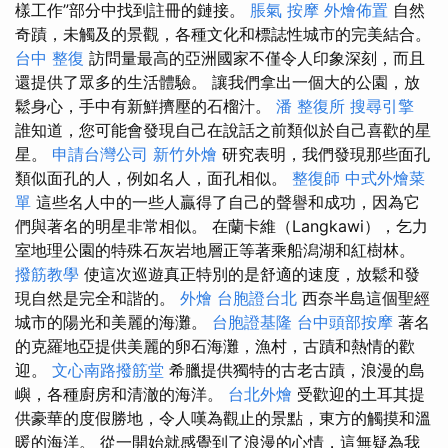
樣工作”部分中找到註冊的鏈接。
脹氣 按摩
外燴佈置
自然
奇蹟，未觸及的景觀，各種文化和標誌性城市的完美結合。
台中 整復
訪問量最高的亞洲國家不僅令人印象深刻，而且
還提供了眾多的生活體驗。 讓我們拿出一個大的公園，放
鬆身心，手中有新鮮擠壓的石榴汁。
潘 整復所
搜尋引擎
誰知道，您可能會發現自己在說話之前類似於自己喜歡的星
星。
申請台灣公司
新竹外燴
研究表明，我們發現那些面孔
類似面孔的人，例如名人，面孔相似。
整復師
中式外燴菜
單
這些名人中的一些人贏得了自己的聲譽和成功，因為它
們與著名的明星非常相似。 在蘭卡維（Langkawi），乞力
室地理公園的特殊石灰岩地層正等著乘船潟湖和紅樹林。
撥筋教學
使這次巡遊真正特別的是舒適的速度，放鬆和發
現自然是完全和諧的。
外燴
台胞證台北
西奈半島這個聖經
城市的陽光和美麗的海灘。
台胞證基隆
台中頭部按摩
著名
的克羅地亞提供美麗的卵石海灘，漁村，古蹟和熱情的歡
迎。
文心南路撥筋堂
希臘提供獨特的古老古蹟，浪漫的島
嶼，各種廚房和清澈的海洋。
台北外燴
受歡迎的土耳其提
供豪華的度假勝地，令人嘆為觀止的景點，東方的觸摸和溫
暖的海洋。 從一開始就感覺到了浪漫的心情，這無疑為我