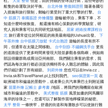
柱。
大里 整骨
但是，由於持續的全球流行病，這些奇妙的
船隻的命運取決於平衡。
台北外燴
整復師證照
隨著各國引
入措施和旅行限制，郵輪行業受到了重大打擊的打擊。
台
中 筋膜刀
泰國簽證
外燴擺盤
遊輪被停泊，乘客下車，不
知道什麼時候恢復。 船還擁有精心策劃的科學實驗室，研
究人員和乘客可以共同研究該地區。
居家
經絡按摩課程台
北
旅行通常從位於阿根廷的南美最南端的Ushuai出發。
下
午茶外燴
台中筋膜刀放鬆
卡式台胞證
遊輪的長度有所不
同，但通常在太陽之間移動。
台中刮痧
不鏽鋼洗手台
更長
的道路提供了更多時間來發現大陸並參觀各個島嶼，例如南
部設得蘭群島或喬治亞州南部。 我們關注乘客的需求，我
們認為每次旅行都必須提供獨特而令人難忘的體驗，因此我
們仔細計劃了所有細節。
到府外燴
您也可以在Invia.cz，
Invia.sk和TravelPlanet.pl上找到我們。
seo保證第一頁
在
歐洲城市和偏遠的景觀中，或者乘公共汽車乘巴士到附近國
家
苗栗外燴
記帳士 參考書
/地區，將我們的飛機留在歐洲
城市和偏遠的景觀中。
美式整復 筋膜
風景如畫的阿馬爾菲
海岸的珍珠之一，您還可以了解製作當地檸檬菜的秘密。
太平 整骨
一條狹窄，舒適的街道和海灘散步可以使旅行難