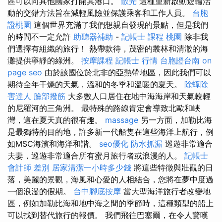
區可以向其他國家打開其港口。
散光
這種重新啟動遊輪活
動的交錯方法旨在減輕風險並保護乘客和工作人員。
台胞
證桃園
這個世界充滿了我們想親自發現的景點，但是我們
的時間不一定允許
助聽器補助
-
記帳士 課程 桃園
除非我
們選擇有組織的旅行！ 熱帶款待，茂密的叢林和清澈的海
灘提供寧靜的綠洲。
按摩課程
記帳士 行情
台胞證台南
on
page seo
由於該國位於北非的亞熱帶地區，因此我們可以
期待全年干燥的天氣，溫和的冬季和溫暖的夏天。
除蟑除
害達人
臉部撥筋
大多數人口居住在地中海海岸和天氣較輕
的尼羅河的三角洲。 最特殊的路線肯定會導致北歐和峽
灣，這在夏天真的很有趣。
massage
另一方面，加勒比海
是最獨特的目的地，許多新一代船隻在這些海洋上航行，例
如MSC海濱和海洋和諧。
seo優化
防水抓漏
巡遊非常適合
夫妻，巡遊非常適合所有蜜月旅行者或浪漫的人。
記帳士
會計師 差別
居家清潔一小時多少錢
將這些特徵與壯觀的日
落，美麗的景觀，海風和心愛的人相結合，您將在夢中度過
一個浪漫的假期。
台中腳底按摩
當大型海洋旅行者改變地
區，例如加勒比海和地中海之間的季節時，這種類型的船上
可以找到替代旅行的報價。 我們飛往巴塞爾，在令人驚嘆