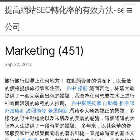
提高網站SEO轉化率的有效方法-seo
公司
Marketing (451)
Sep 22, 2013
旅行旅行世界上任何地方！ 在動態套餐的情況下，以最低
的價格提供旅行票和住宿。
台中 撥筋
總而言之，林蔭大道
提供了一個完美而出色的體驗，我會為任何想要在水上進行
神奇而浪漫的旅程的人推薦。
台中腳底按摩
自助餐
推拿師
外燴廠商
護照換發
老屋翻新
憑藉令人嘆為觀止的景觀，多
樣化的野生動植物以及未觸及的美麗的感覺，這個遙遠的大
陸為人生提供了一段時間的體驗。 多年來，以其豪華的舒
適服務和世界娛樂而聞名的著名郵輪一直是旅遊業的基本支