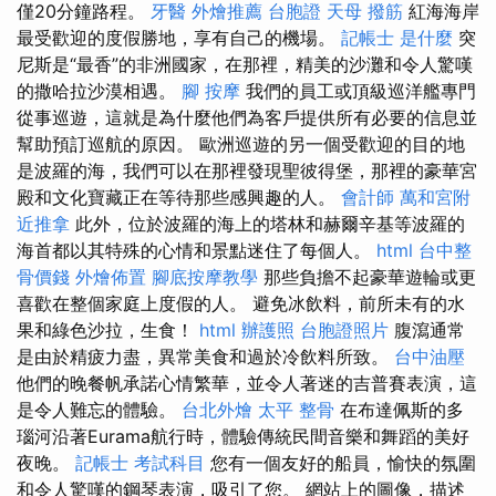
僅20分鐘路程。
牙醫
外燴推薦
台胞證
天母 撥筋
紅海海岸
最受歡迎的度假勝地，享有自己的機場。
記帳士 是什麼
突
尼斯是“最香”的非洲國家，在那裡，精美的沙灘和令人驚嘆
的撒哈拉沙漠相遇。
腳 按摩
我們的員工或頂級巡洋艦專門
從事巡遊，這就是為什麼他們為客戶提供所有必要的信息並
幫助預訂巡航的原因。 歐洲巡遊的另一個受歡迎的目的地
是波羅的海，我們可以在那裡發現聖彼得堡，那裡的豪華宮
殿和文化寶藏正在等待那些感興趣的人。
會計師
萬和宮附
近推拿
此外，位於波羅的海上的塔林和赫爾辛基等波羅的
海首都以其特殊的心情和景點迷住了每個人。
html
台中整
骨價錢
外燴佈置
腳底按摩教學
那些負擔不起豪華遊輪或更
喜歡在整個家庭上度假的人。 避免冰飲料，前所未有的水
果和綠色沙拉，生食！
html
辦護照
台胞證照片
腹瀉通常
是由於精疲力盡，異常美食和過於冷飲料所致。
台中油壓
他們的晚餐帆承諾心情繁華，並令人著迷的吉普賽表演，這
是令人難忘的體驗。
台北外燴
太平 整骨
在布達佩斯的多
瑙河沿著Eurama航行時，體驗傳統民間音樂和舞蹈的美好
夜晚。
記帳士 考試科目
您有一個友好的船員，愉快的氛圍
和令人驚嘆的鋼琴表演，吸引了您。 網站上的圖像，描述