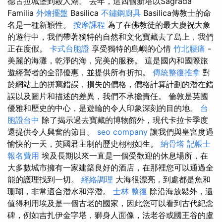
德古拉城堡到殺人湖。 去年，這四個新塔以Sagrada
Familia
外燴擺盤
Basilica
不鏽鋼廚具
Basilica傳教士的命
名是一種新穎性。
按摩課程
為了在佛教徒的最大慶祝大象
的遊行中，我們帶著獨特的自然和文化寶藏去了島上，我們
正在度假。
卡式台胞證
享受獨特的島嶼的心情
竹北腰痛
-
美麗的海灘，乾淨的海，完美的服務。 這是國內和國際旅
遊經營者的全部優惠，並提供所有折扣。
傳統整復推拿
對
於網站上的拼寫錯誤，損失的價格，價格計算計劃的潛在錯
誤以及圖片和描述的差異，我們不承擔責任。 倫敦是英國
優雅和歷史的中心，是遊輪的令人印象深刻的目的地。
台
胞證台中
除了揭示過去寶藏的博物館外，現代卡拉卡季度
還提供令人興奮的節目。
seo company
讓我們與皇宮度過
愉快的一天，英國君主制的歷史栩栩如生。
納骨塔
記帳士
報名費用
埃及長期以來一直是一個受歡迎的休息場所，在
大多數城市擁有一家建築良好的酒店，在那裡您可以通過全
能的護理找到一切。
經絡調理
大海很漂亮，到處都是魚和
珊瑚，非常適合潛水和浮潛。
士林 整復
除沿海放鬆外，還
值得利用埃及是一個古老的國家，因此您可以看到古代紀念
碑，例如吉扎伊金字塔，獅身人面像，法老谷或國王谷的盧