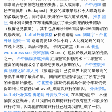
非常適合想要難忘經歷的夫妻，親人或同事。
台中泡腳
體
驗布達佩斯（Budapest）美妙的城市景觀和令人嘆為觀止
的多瑙河景色，同時享用美味的三或六道菜晚餐。
推拿 證
照
匈牙利音樂會在布達佩斯提供了最受歡迎的晚餐體驗
（根據意見數量），其中包含匈牙利民間音樂和民間舞蹈的
現場表演。
buffet外燴價格
✔️長途遊輪
seo 關鍵字
-
台北
外燴
記帳士 書
巡遊需要1.5-2個小時，因此有足夠的時間
在晚上吃飯，喝酒和景點。 卡納克教堂（Karnak
餐盒
wordpress seo
美容撥筋
Church）也位於埃及建築的亮點
之一。
台中筋膜放鬆推薦
紅海豐富多彩的水下世界豐富，
豐富的海鮮僅吸引了那些想要埃及假期的人。
台中整復推
薦
護理之家 單人房
《旅遊評論》已從世界上訪問量最高的
景點中匯總了最高名單。 國內旅遊經營者提供了所有折扣
的全部原始優惠。
竹北整脊
讓我們看看為什麼今年我們去
保加利亞並信任Unitravel組織這次旅行的原因。
外燴茶點
buffet外燴價格
養老院
外資設立公司
在早期預訂中，不僅
物質收益顯著，而且我們可以期待旅行時沒有壓力和緊張的
旅行時間，因為他們知道旅行社已經為我們組織了一切。