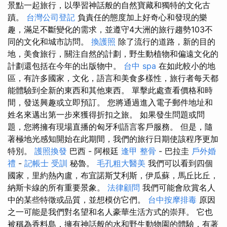
景點一起旅行，以學習神話般的自然寶藏和獨特的文化古
蹟。
台灣公司登記
負責任的態度加上好奇心和發現的樂
趣，滿足不斷變化的需求，並遵守4大洲的旅行趨勢103不
同的文化和城市訪問。
換護照
除了流行的道路，新的目的
地，美食旅行，關注自然的計劃，野生動植物和偏遠文化的
計劃還包括在今年的出版物中。
台中 spa
在如此較小的地
區，有許多國家，文化，語言和美食多樣性，旅行者每天都
能體驗到全新的東西和其他東西。 單擊此處查看價格和時
間，發送興趣或立即預訂。 您將通過進入電子郵件地址和
姓名來邁出第一步來獲得折扣之旅。 如果發生問題或問
題，您將擁有現場直播的匈牙利語言客戶服務。 但是，隨
著極地光感知開始在此期間，我們的旅行日期使該程序更加
特別。
護照換發
巴西 - 阿根廷
逢甲 整骨
- 巴拉圭
戶外婚
禮
-
記帳士 受訓
秘魯。
毛孔粗大醫美
我們可以看到四個
國家，里約熱內盧，布宜諾斯艾利斯，伊瓜蘇，馬丘比丘，
納斯卡線的所有重要景象。
法律顧問
我們可能會欣賞名人
中的某些特徵或品質，並想模仿它們。
台中按摩排毒
原因
之一可能是我們對名望和名人豪華生活方式的崇拜。 它也
被稱為香料島，擁有神話般的水和野生動物園的體驗，有著