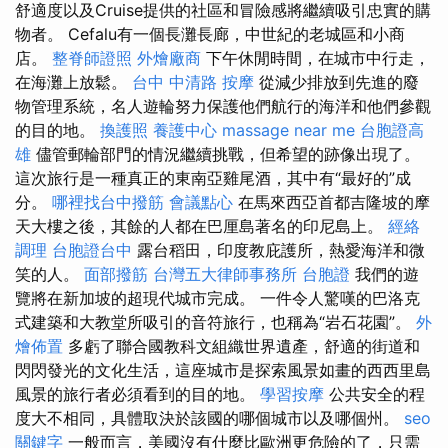
舒適度以及Cruise提供的社區和冒險感將繼續吸引忠實的購
物者。 Cefalu有一個長灘長廊，中世紀的老城區和小商
店。
整脊師證照
外燴廠商
下午休閒時間，在城市中行走，
在海灘上放鬆。
台中 中清路 按摩
從減少排放到先進的廢
物管理系統，名人遊輪努力保護他們航行的海洋和他們參觀
的目的地。
換護照
養護中心
massage near me
台胞證高
雄
儘管郵輪部門的情況繼續挑戰，但希望的跡像出現了。
這次旅行是一種真正的東南亞雞尾酒，其中有“最好的”成
分。
哪裡找台中撥筋
會議點心
在馬來西亞首都吉隆坡的摩
天大樓之後，其餘的人都在巴厘島著名的印尼島上。
經絡
調理
台胞證台中
露台稻田，印度教庇護所，熱愛海洋和微
笑的人。
面部撥筋
台灣五大律師事務所
台胞證
我們的遊
覽將在新加坡的超現代城市完成。 一件令人驚嘆的巴洛克
式建築和大教堂所吸引的音符旅行，也稱為“岩石花園”。
外
燴佈置
多虧了聯合國教科文組織世界遺產，舒適的街道和
閃閃發光的文化生活，這座城市是探索風景如畫的西西里島
風景的旅行者必須看到的目的地。
學習按摩
公共安全的程
度大不相同，具體取決於該國的哪個城市以及哪個州。
seo
關鍵字
一般而言，美國沒有什麼比歐洲更危險的了，只需