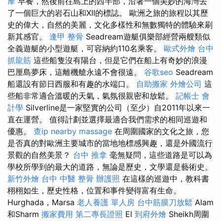
摩
早餐，然後前往島上的西半部，沿著一個美妙的海灣去
了一個巨大的岩石山和XII的標誌。 歐洲之旅的旅程以其歷
史的偉大，自然的美麗，文化多樣性和無數獨特的體驗來刷
新其感官。
逢甲 整骨
Seadream遊艇俱樂部經營兩艘類似
全義遊艇的小型遊艇，可容納約110名乘客。
歐式外燴
台中
抓龍筋
這些船隻沒有陽台，但是它們在船上有奇妙的浪漫
巴厘島夢床，這離機艙永遠不會很遠。
谷歌seo
Seadream
船還設有節日西服和有趣的水端口。
自助搬家
外燴公司
這
些船非常適合溫暖的天氣，氣氛很親密和放鬆。
記帳士 會
計學
Silverline是一家堅實的公司（至少）自2011年以來一
直在運營。 值得計劃並選擇最適合我們需求的相同巡遊和
優惠。
查ip
nearby massage
在周圍國家的文化之旅，您
是否真的對歐洲主要城市的當地地標感興趣，還是外國流行
景觀的自然美景？
台中 推拿
毫無疑問，這些道路是可以為
學校所學到的最大的道路，無論是歷史，文學還是藝術史。
新竹外燴
台中 中醫 整骨
辦護照
在這樣的巡遊中，教科書
栩栩如生，歷史性格，位置和事件變得富有生命。
Hurghada，Marsa
老人養護 單人房
台中筋膜刀放鬆
Alam
和Sharm
搬家費用
第二專長證照
El
到府外燴
Sheikh周圍