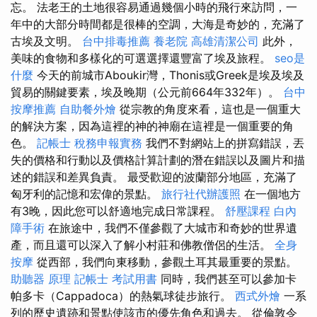
忘。 法老王的土地很容易通過幾個小時的飛行來訪問，一
年中的大部分時間都是很棒的空調，大海是奇妙的，充滿了
古埃及文明。
台中排毒推薦
養老院
高雄清潔公司
此外，
美味的食物和多樣化的可選選擇還豐富了埃及旅程。
seo是
什麼
今天的前城市Aboukir灣，Thonis或Greek是埃及埃及
貿易的關鍵要素，埃及晚期（公元前664年332年）。
台中
按摩推薦
自助餐外燴
從宗教的角度來看，這也是一個重大
的解決方案，因為這裡的神的神廟在這裡是一個重要的角
色。
記帳士 稅務申報實務
我們不對網站上的拼寫錯誤，丟
失的價格和行動以及價格計算計劃的潛在錯誤以及圖片和描
述的錯誤和差異負責。 最受歡迎的波蘭部分地區，充滿了
匈牙利的記憶和宏偉的景點。
旅行社代辦護照
在一個地方
有3晚，因此您可以舒適地完成日常課程。
舒壓課程
白內
障手術
在旅途中，我們不僅參觀了大城市和奇妙的世界遺
產，而且還可以深入了解小村莊和佛教僧侶的生活。
全身
按摩
從西部，我們向東移動，參觀土耳其最重要的景點。
助聽器 原理
記帳士 考試用書
同時，我們甚至可以參加卡
帕多卡（Cappadoca）的熱氣球徒步旅行。
西式外燴
一系
列的歷史遺跡和景點使該市的優先角色和過去。 從倫敦令