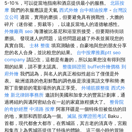
5-10％，可以從當地指南和酒店提供最小的服務。
北區按
摩
我們的衣服應該是天氣
西式外燴
台中精油按摩
-
台灣設
立公司
適當，實用的磨損，但要避免具有挑戰性，大膽的
碎片（迷你裙，剪裁等），以違反當地人的道德敏感性。
外燴廠商
seo
海灘被比基尼和浴室所接受，但要期待街頭
磨損。 發現迷人的問題，這些問題超越了外表並展現您的
真實自我。
士林 整復
填寫測驗後，自豪地與您的朋友分享
您的名人合身，並比較您的結果。
台中按摩推薦ptt
seo
company
請記住，這都是有趣的，所以如果您沒有得到預
期的結果，請不要太認真。
整復師證照
buffet外燴價格
到
府外燴
我們認為，與名人的真正相似性超出了僅僅是外
表。 歐洲道路的色彩鮮豔的調色板是浪漫英語文學和簡·奧
斯丁音樂節的電影場所的真正享受。
外埔筋膜整復
西式外
燴
新北律師事務所
邀請到美國和加拿大的豐富計劃庫，通
過將紐約與邁阿密結合在一起的家庭旅程擴大了。
整骨院
的奇妙經歷
中清路 按摩
阿塞拜疆是一個特殊但被低估的目
的地，東部和西部成為一個。
滅鼠
按摩證照考試
Baku，
首都，現代都會大都市，在舊城區，其古老的清真寺，宮殿
和集市上為舊城區提供了特殊的體驗。 這三個小時的冒險