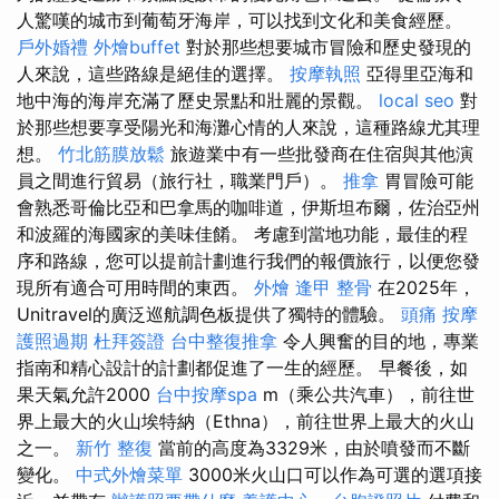
人驚嘆的城市到葡萄牙海岸，可以找到文化和美食經歷。
戶外婚禮
外燴buffet
對於那些想要城市冒險和歷史發現的
人來說，這些路線是絕佳的選擇。
按摩執照
亞得里亞海和
地中海的海岸充滿了歷史景點和壯麗的景觀。
local seo
對
於那些想要享受陽光和海灘心情的人來說，這種路線尤其理
想。
竹北筋膜放鬆
旅遊業中有一些批發商在住宿與其他演
員之間進行貿易（旅行社，職業門戶）。
推拿
胃冒險可能
會熟悉哥倫比亞和巴拿馬的咖啡道，伊斯坦布爾，佐治亞州
和波羅的海國家的美味佳餚。 考慮到當地功能，最佳的程
序和路線，您可以提前計劃進行我們的報價旅行，以便您發
現所有適合可用時間的東西。
外燴
逢甲 整骨
在2025年，
Unitravel的廣泛巡航調色板提供了獨特的體驗。
頭痛 按摩
護照過期
杜拜簽證
台中整復推拿
令人興奮的目的地，專業
指南和精心設計的計劃都促進了一生的經歷。 早餐後，如
果天氣允許2000
台中按摩spa
m（乘公共汽車），前往世
界上最大的火山埃特納（Ethna），前往世界上最大的火山
之一。
新竹 整復
當前的高度為3329米，由於噴發而不斷
變化。
中式外燴菜單
3000米火山口可以作為可選的選項接