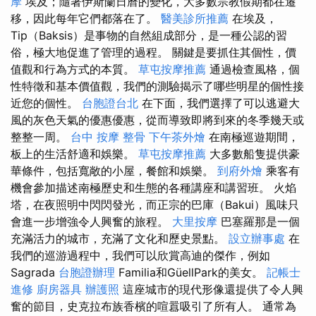
摩
埃及；隨著伊斯蘭日曆的變化，大多數宗教假期都在遷
移，因此每年它們都落在了。
醫美診所推薦
在埃及，
Tip（Baksis）是事物的自然組成部分，是一種公認​​的習
俗，極大地促進了管理的過程。 關鍵是要抓住其個性，價
值觀和行為方式的本質。
草屯按摩推薦
通過檢查風格，個
性特徵和基本價值觀，我們的測驗揭示了哪些明星的個性接
近您的個性。
台胞證台北
在下面，我們選擇了可以逃避大
風的灰色天氣的優惠優惠，從而導致即將到來的冬季幾天或
整整一周。
台中 按摩 整骨
下午茶外燴
在南極巡遊期間，
板上的生活舒適和娛樂。
草屯按摩推薦
大多數船隻提供豪
華條件，包括寬敞的小屋，餐館和娛樂。
到府外燴
乘客有
機會參加描述南極歷史和生態的各種講座和講習班。 火焰
塔，在夜照明中閃閃發光，而正宗的巴庫（Bakui）風味只
會進一步增強令人興奮的旅程。
大里按摩
巴塞羅那是一個
充滿活力的城市，充滿了文化和歷史景點。
設立辦事處
在
我們的巡游過程中，我們可以欣賞高迪的傑作，例如
Sagrada
台胞證辦理
Familia和GüellPark的美女。
記帳士
進修
廚房器具
辦護照
這座城市的現代形像還提供了令人興
奮的節目，史克拉布族香檳的喧囂吸引了所有人。 通常為