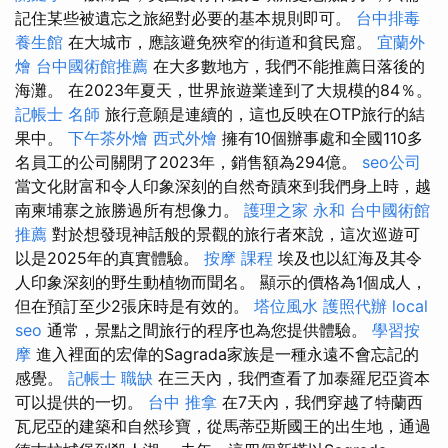
記住某些被遺忘之旅絕對必要的基本規則即可。
台中排毒
養生館
在大城市，應該避免狹窄的街道和貧民窟。
宜蘭外
燴
台中國術館推薦
在大多數地方，我們不能推薦日落後的
海灘。 在2023年夏天，世界旅遊業達到了大規模的84％。
記帳士 名師
旅行意願是連續的，這也反映在OTP旅行的結
果中。
下午茶外燴
西式外燴
擁有10個辦事處和全國110多
名員工的公司關閉了2023年，銷售額為294億。
seo公司
當文化財富和令人印象深刻的自然奇蹟來到我們身上時，越
南柬埔寨之旅勝過所有想像力。
護理之家 永和
台中國術館
推薦
對於想發現神話般的景觀的旅行者來說，這次巡遊可
以是2025年的真實體驗。
按摩 課程
埃及也以紅海及其令
人印象深刻的野生動植物而聞名。 顯示的價格為1個成人，
但在預訂至少2張床時是有效的。
塔位風水
護照代辦
local
seo
通常，景點之間旅行的程序也為您提供體驗。
學習按
摩
進入裡面的宏偉的Sagrada家族是一種永遠不會忘記的
感覺。
記帳士 職缺
在三天內，我們查看了加泰羅尼亞資本
可以提供的一切。
台中 推拿
在7天內，我們穿越了特蘭西
瓦尼亞的建築和自然珍寶，從馬蒂亞斯國王的出生地，通過