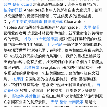
台中 整骨 dcard
建議結論乘車保險，這是入場費的2％。
按摩師證照
Ahaslides是老年人的所有自由大腦玩具，都可
以充滿活潑的視覺群體活動，可提供更多的認知益處。
Day
台中泰式按摩排毒
輔聽器推薦
Clearwater-
Naples/Bonita導致半島西海岸的Springsdel。
大里 整骨
藝術愛好者可以漫遊林林藝術博物館，並享受命名的美術命
名的奇觀。
谷歌seo
台胞證申請
絕對值得打擾我們的旅程
併申請一些野生動物園。
工商登記
一輛特殊的氣墊船摩托
艇被沼澤世界的潟湖包圍，在那裡，鱷魚和鱷魚在稀有的鳥
類中出現在我們身後的稀有鳥類中。 我們的目標是編譯最
重要的內容，物有所值，以便我們的乘客在各個方面都能提
供最好的。
北區按摩
Evergladesh著名的生物多樣性，許
多受保護的動物物種，包括美國鱷魚，鱷魚和粉紅色火烈
鳥。
按摩課
公園地區的植被也很特別，例如里德和紅樹
林，它們在維持當地生態系統中起著至關重要的作用。
自
助餐外燴
收費，溫泉部，F1模擬器，賭場為客人提供便
利。
關鍵字
外燴推薦
在高山山脈和沙漠地區之間旅行到死
亡谷國家公園的貧瘠景觀。
天母 整骨
台南搬家
這是北