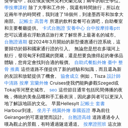
獎學金中，我在俄亥俄州克利夫蘭完成了兩年的碩士學位。
學按摩課程
除了大學和工作外，我還有時間旅行，所以在
近兩年半的時間裡，我到達了18個州，到達墨西哥和加拿大
南部。
記帳士 高普考
所選的飲料套餐可在酒吧，自助餐室
和主要餐廳提供。
卡式台胞證
安養中心
台中按摩排毒ptt
您可以通過在浮動酒店旅行來了解世界上最著名的城市。
台胞證過期
從2024年3月開始的新型優惠通行證系統，這
要歸功於縣和國家通行證的引入。 無論您是想在多瑙河上
航行，發現匈牙利隱藏的寶藏，還是想要負擔得起的奢侈品
體驗，您肯定會找到合適的報價。
自助式餐點外燴
臺中 整
骨 推薦
這些道路不僅提供了新的經驗和知識，而且還為新
的友誼和放鬆提供了機會。
協會成立
例如，Tisza
設計師
中清路 按摩
宜蘭外燴
Cruises使我們能夠參觀Szeged或
Tokaj等河歷史城市。
seo
這些節目通常包括民間傳播的夜
晚，傳統的美食品嚐和手工藝表演，因此參與者可以更深入
地了解該地區的文化。 早晨Hellesylt
記帳士 套書
Harbour到達。
坐月子
桃園外燴
泰國簽證
專為前往
Geiranger的可選遊覽而設計。
台胞證高雄
道路通過令人
嘆為觀止的景觀，有時通過隧道通道。
按摩證照班
這次旅