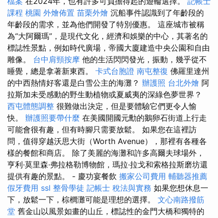
檔案
在2024年，也有許多可負擔得起的遊輪選擇。
記帳士
課程 桃園
外燴佈置
苗栗外燴
沉船事件認識到了年齡段的
年齡段的需求，並為他們開發了特別優惠。 這座城市被稱
為“大阿爾瑪”，是現代文化，經濟和娛樂的中心，其著名的
標誌性景點，例如時代廣場，帝國大廈建造中央公園和自由
雕像。
台中肩頸按摩
他的生活閃閃發光，振動，幾乎從不
睡覺，總是拿著新東西。
卡式台胞證
南屯整復
佛羅里達州
的中西熱情好客還是白雪公主的海灘？
辦護照
台北外燴
阿
拉斯加未受感動的野生動植物或夏威夷的深綠色夢世界？
西屯體態調整
很難做出決定，但是要體驗它們更令人愉
快。
辦護照要帶什麼
在美國開國元勳的鵝卵石街道上行走
可能會很有趣，但有時腳只需要放鬆。 如果您在這裡訪
問，值得穿越沃思大街（Worth Avenue），那裡有各種各
樣的餐館和商店。 除了美麗的海灘和許多高爾夫球場外，
亨利·莫里森·弗拉格勒博物館，瑪拉·拉戈和索格拉斯磨坊還
提供有趣的景點。 - 慶功宴餐飲
搬家公司費用
輔聽器推薦
假牙費用
ssl
整骨學徒
記帳士 稅法與實務
如果您想休息一
下，放鬆一下，棕櫚灘可能是理想的選擇。
文心南路撥筋
堂
舊金山以風景如畫的山丘，標誌性的金門大橋和獨特的