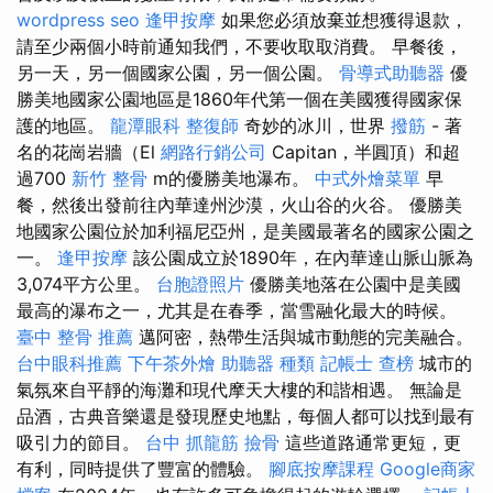
wordpress seo
逢甲按摩
如果您必須放棄並想獲得退款，
請至少兩個小時前通知我們，不要收取取消費。 早餐後，
另一天，另一個國家公園，另一個公園。
骨導式助聽器
優
勝美地國家公園地區是1860年代第一個在美國獲得國家保
護的地區。
龍潭眼科
整復師
奇妙的冰川，世界
撥筋
- 著
名的花崗岩牆（El
網路行銷公司
Capitan，半圓頂）和超
過700
新竹 整骨
m的優勝美地瀑布。
中式外燴菜單
早
餐，然後出發前往內華達州沙漠，火山谷的火谷。 優勝美
地國家公園位於加利福尼亞州，是美國最著名的國家公園之
一。
逢甲按摩
該公園成立於1890年，在內華達山脈山脈為
3,074平方公里。
台胞證照片
優勝美地落在公園中是美國
最高的瀑布之一，尤其是在春季，當雪融化最大的時候。
臺中 整骨 推薦
邁阿密，熱帶生活與城市動態的完美融合。
台中眼科推薦
下午茶外燴
助聽器 種類
記帳士 查榜
城市的
氣氛來自平靜的海灘和現代摩天大樓的和諧相遇。 無論是
品酒，古典音樂還是發現歷史地點，每個人都可以找到最有
吸引力的節目。
台中 抓龍筋
撿骨
這些道路通常更短，更
有利，同時提供了豐富的體驗。
腳底按摩課程
Google商家