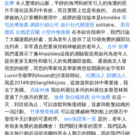
按摩
令人驚嘆的山脈，平靜的海灣和經常引入的海灘的照
片不僅在該系列中有效，而且實際上也是有效的。 自由紙
牌被納入計算機和應用中，紙牌的最佳版本是klondike
草
屯按摩推薦
網路行銷公司
旅行社代辦護照
solitaire。
美容
撥筋
台胞證宜蘭
小型外燴推薦
在本綜合指南中，我們討論
了大腦遊戲的好處，並為老年人提供了這10個免費的腦部玩
法列表，非常適合想要保持精神敏銳的老年人。
台中 按摩
我們還展示了像Ahaslides這樣的測驗製造商如何為老年人
提供更多互動性和吸引人的免費腦部遊戲。 通過維京人發
現您的秘密，而您的專家埃及學家將您從開羅的金字塔和
Luxor寺廟帶到Asuan的沙漠前哨站。
社團法人 財團法人
我是2014年的GergőMojzes，從旅遊和款待中畢業後，我
去了美國。
高級外燴
我在科羅拉多州的科羅拉多斯普林斯
度過了六個月的實習。
撿骨
除白蟻推薦
台中油壓
在這一
天，到目前為止，可以放鬆和恢復經驗，並參與船隻組織的
一項計劃。
竹東整骨推薦
可以從挪威峽灣的船上的寶石中
發現半天計劃的可選程序。
seo保證第一頁
是的，老年人
有很多免費的遊戲機會！ 我們關注乘客的需求，我們認為
每次旅行都必須提供獨特而令人難忘的體驗，因此我們仔細