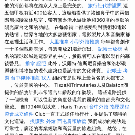
他的河船都將在維京人身上是完美的。
旅行社代辦護照
這
五個甲板有近400位客人，這艘船提供了諸如鼻子中的兩個
階層探險家休息室，帶有無盡潛水游泳池和360度的長廊的
陽光露台之類的功能。 在每條街上都感受到對藝術和電影
的熱情，世界各地的大多數藝術家，電影製片人和音樂家都
在這裡生活和工作。
大里推拿
小型外燴推薦
每年都會創作
一千多個戲劇表演，每週開放21場新演出。
記帳士放榜
著
名的環球影城是電影界的中心，參觀者可以在電影製作的幕
後瞥見。
推拿 證照
此外，沃爾特·迪斯尼音樂會和洛杉磯
縣藝術博物館的現代建築也是該市的文化珠寶。
記帳士 考
題
台中律師推薦
找人
紐約市是世界上最著名的大都市之
一，位於美國的中心。 Tisza和Trimutaries以及Balaton湖
提供的船隻計劃非常適合年齡段的年齡段。 這些道路提供
了一個機會，可以從新的角度發現我們國家的自然美和文化
寶藏。 自1994年底以來，Haris Travel
台中外燴
指壓課程
協會成立條件
Club一直正式擔任旅行社，並提供了獨特的
文化巡遊。
換護照
外燴
西屯肩頸放鬆
我們成功的秘訣是
可靠性，廣泛的專業經驗和高質量的旅遊組織。 然後，在