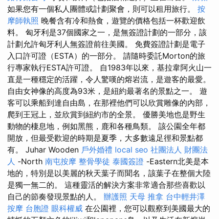
如果您有一個私人團體或計劃聚會，則可以租用旅行。
按
摩師執照
晚餐含有冷和熱食，遊覽的價格包括一杯歡迎飲
料。 匈牙利是37個國家之一，是無簽證計劃的一部分，該
計劃允許匈牙利人無簽證前往美國。 免費簽證計劃是電子
入口許可證（ESTA）的一部分。 請隨時委託Morton的旅
行專家執行ESTA許可證。 自1983年以來，基拉韋阿火山一
直是一種穩定的活躍，令人驚嘆的熔岩流，是遊客的最愛。
自由女神像的高度為93米，是紐約最著名的景點之一。 遊
客可以乘船到達自由島，在那裡他們可以欣賞雕像的內部，
爬到王冠上，並欣賞到紐約市的全景。 優勝美地也是野生
動物的棲息地，例如黑熊，鹿和各種鳥類。 該公園全年都
開放，但最受歡迎的時期是夏季，大多數遠足徑和景點都
有。 Juhar Wooden
戶外婚禮
local seo
社團法人 財團法
人
-North
南屯按摩
整骨學徒
泰國簽證
-Eastern北美是本
地的，特別是以美麗的秋天葉子而聞名，該葉子在整個大陸
是獨一無二的。 這種靈活的解決方案非常適合那些喜歡以
自己的節奏發現景點的人。
辦護照
天母 推拿
台中輕井澤
按摩
台胞證
眼科權威
在公園裡，您可以觀察到美國最大的