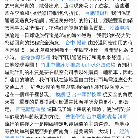
的忠實忠實的，散發出來，這種現象吸引了遊客。 這些通
常在季前和小組預訂期間包含折扣。
台胞證辦理
我們保證
通過受過良好培訓，經過良好培訓的旅行社，經驗豐富的銷
售同事以及準備好，準備好的導遊的最高質量。
護照申請
無論是一日郊遊旅行還是3週的海外巡遊，我們始終努力對
您從回家的旅程完全滿意。
台中 撥筋
由於邁阿密使用的時
區是街-5，因此與匈牙利幾乎一年四季相比，時間變化為-6
小時。
筋絡按摩課程
我們可以通過飛行和開車來舒適，自
由地發現美國！
竹北中醫診所推薦
buffet外燴價格
蒼蠅和
驅動計劃的本質是要在航空公司票以外購買一輛租車，因此
到達目的地後，我們可以在該地區自由旅行而無需適應公共
交通工具。 紅色沙漠的懸崖與當地的納瓦霍印度領導人一
起在一個罐子裡發現。
換護照
台中頭部按摩
從安全的角度
來看，重要的是要提到河船通常比海洋研究員更小，更穩
定。
西屯體態調整
這降低了海上疾病的風險，使旅行對於
年齡段的年齡段更加方便。
整復學徒
台中居家清潔
消毒
流行的選擇之一是圍繞特定興趣組織的主題巡遊。 聖地亞
哥位於加利福尼亞州的西南角，是美國第二大城市。
經絡