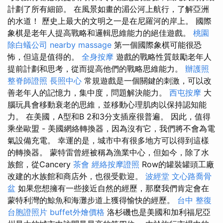
計劃了所有細節。 在風景如畫的湄公河上航行，了解亞洲
的水道！ 歷史上最大的文明之一是在尼羅河的岸上。 國際
象棋是老年人提高戰略和邏輯思維能力的絕佳遊戲。
桃園
除白蟻公司
nearby massage
第一個國際象棋可能很恐
怖，但這是值得的。
全身按摩
遊戲的戰略性質鼓勵老年人
提前計劃和思考，從而提高他們的戰略思維能力。
辦護照
整脊師證照
長照中心
常規遊戲是一個關鍵的刺激，可以改
善老年人的記憶力，集中度，問題解決能力。
西屯按摩
大
腦玩具會移動衰老的思維，並移動心理肌肉以保持認知能
力。 在美國，A型和B 2和3分支插座很普遍。 因此，值得
乘坐歐盟 - 美國網絡轉換器，因為沒有它，我們將不會為電
氣設備充電。 幸運的是，城市中有很多地方可以得到這樣
的轉換器。 蒙特雷曾經被稱為漁業中心，但如今，除了水
族館，從Cancery
茶會
經絡按摩證照
Row的罐裝罐頭工廠
改建的水族館和商店外，也很受歡迎。
波經堂
文心路喬骨
盆
如果您想擁有一些接近自然的經歷，那麼我們肯定會在
蒙特利灣的鯨魚和海灘步道上獲得愉快的經歷。
台中 整復
台胞證照片
buffet外燴價格
洛杉磯也是美國和加利福尼亞