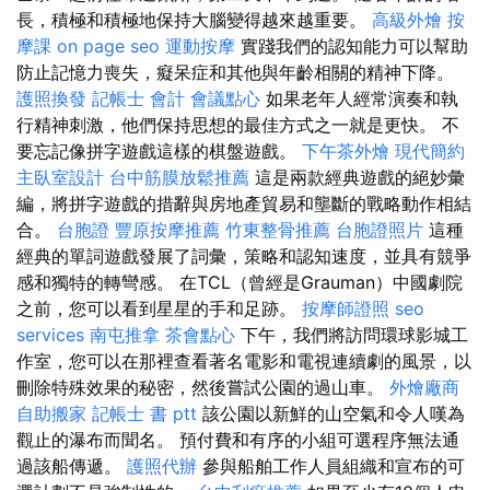
長，積極和積極地保持大腦變得越來越重要。
高級外燴
按
摩課
on page seo
運動按摩
實踐我們的認知能力可以幫助
防止記憶力喪失，癡呆症和其他與年齡相關的精神下降。
護照換發
記帳士 會計
會議點心
如果老年人經常演奏和執
行精神刺激，他們保持思想的最佳方式之一就是更快。 不
要忘記像拼字遊戲這樣的棋盤遊戲。
下午茶外燴
現代簡約
主臥室設計
台中筋膜放鬆推薦
這是兩款經典遊戲的絕妙彙
編，將拼字遊戲的措辭與房地產貿易和壟斷的戰略動作相結
合。
台胞證
豐原按摩推薦
竹東整骨推薦
台胞證照片
這種
經典的單詞遊戲發展了詞彙，策略和認知速度，並具有競爭
感和獨特的轉彎感。 在TCL（曾經是Grauman）中國劇院
之前，您可以看到星星的手和足跡。
按摩師證照
seo
services
南屯推拿
茶會點心
下午，我們將訪問環球影城工
作室，您可以在那裡查看著名電影和電視連續劇的風景，以
刪除特殊效果的秘密，然後嘗試公園的過山車。
外燴廠商
自助搬家
記帳士 書 ptt
該公園以新鮮的山空氣和令人嘆為
觀止的瀑布而聞名。 預付費和有序的小組可選程序無法通
過該船傳遞。
護照代辦
參與船舶工作人員組織和宣布的可