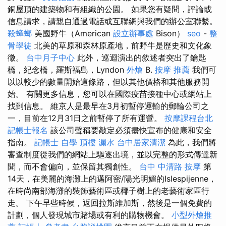
銅屋頂的建築物和有組織的公園。 如果您有疑問，評論或
信息請求，請親自通過電話或互聯網與我們的辦公室聯繫。
殺蟑螂
美國野牛（American
設立辦事處
Bison）
seo
-
整
骨學徒
北美的草原和森林原產地，前野牛是歷史和文化象
徵。
台中月子中心
此外，巡迴演出的敘述者突出了鑰匙
橋，紀念橋，羅斯福島，Lyndon
外燴
B.
按摩 推薦
我們可
以以較少的數量開始這條路，但以其他價格和其他服務開
始。 有關更多信息，您可以在國際疫苗接種中心或網站上
找到信息。 維京人是最早在3月初暫停運輸的郵輪公司之
一，目前在12月31日之前暫停了所有運營。
按摩課程台北
記帳士報名
該公司聲稱要敲定必須盡快宣布的健康和安全
指南。
記帳士 自學
頂樓 漏水
台中居家清潔
為此，我們將
審查制度從我們的網站上驅逐出境，並以完整的形式傳達新
聞，而不會偏向，並保留其獨創性。
台中 中清路 按摩
第
14天，在美麗的海灘上的邁阿密/陽光明媚的Islespijenne，
在時尚南部海灘的裝飾藝術區或椰子樹上的老藝術家區行
走。 下午早些時候，返回拉斯維加斯，然後是一個免費的
計劃，個人發現城市賭場或有利的購物機會。
小型外燴推