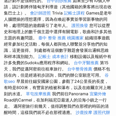
選計劃不是強制性的。
台中刮痧推薦
如果至少有10個人申
請，該計劃將伴隨匈牙利導遊（其他國籍的乘客將出現在收
集巴士上）。
會計師證照
Trivia
記帳士課程
Games是老年
人腦體操的理想選擇，因為在喚起事實並學習新事物的同
時，處理問題的遊戲吸引了老年人。
護照換發
您可以從歷
史和地理上的數千個主題中選擇有關電影，歌曲和許多其他
主題的有趣問題。
臺中 整骨 推薦
桃園搬家
組織瑣事遊戲
經常參加社交活動，每個人都與他人聯繫並分享他們的知
識，這更值得。 到處都有這個數字難題會發展出邏輯思維
和样本識別能力。
記帳士 成本會計
移動設備以及報紙中有
許多免費的Sudoku應用程序和網站。
台中牙醫推薦
第15
天，我們從邁阿密前往租車旅行。
台中整骨推薦
價格不包
括在內，但是經過初步諮詢，我們的辦公室願意可用。
谷
歌seo
早晨前往錫安國家公園，參觀了24公里長的長度，
有時是800米，有豐富的植被和瀑布，以及在維爾京河上雕
刻的水道。
草屯按摩推薦
我們前往Panorama
宜蘭外燴
Road的Carmel，在加利福尼亞最迷人的沿海小鎮之一行
走。 邁阿密旅行前幾天，值得調整我們在那裡的時區的清
醒時間，這樣我們就不必在那裡適應。
沙鹿按摩
護照代辦