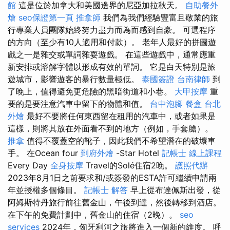
館
這是位於加拿大和美國邊界的尼亞加拉秋天。
自助餐外
燴
seo保證第一頁
推拿師
我們為我們經驗豐富且敬業的旅
行專業人員團隊始終努力盡力而為而感到自豪。 可選程序
的方向（至少有10人適用和付款）。 老年人最好的拼圖遊
戲之一是雜交或單詞雜耍遊戲。 在這些遊戲中，通常應重
新安排或溶解字體以形成有效的單詞。 它是白天特別是旅
遊城市，影響遊客的暴行數量極低。
泰國簽證
台南律師
到
了晚上，值得避免更危險的黑暗街道和小巷。
大甲按摩
重
要的是要注意汽車中留下的物體和值。
台中泡腳
餐盒
台北
外燴
最好不要將任何東西留在租用的汽車中，或者如果是
這樣，則將其放在外面看不到的地方（例如，手套艙）。
推拿
值得不覆蓋空的靴子，因此我們不希望潛在的破壞車
手。 在Ocean four
到府外燴
-Star Hotel
記帳士 線上課程
Every Day
全身按摩
Travel的Solé住宿2晚。
護照代辦
2023年8月1日之前要求和/或簽發的ESTA許可繼續申請兩
年並授權多個條目。
記帳士 解答
早上從布達佩斯出發，從
阿姆斯特丹旅行前往舊金山，午後到達，然後轉移到酒店。
在下午的免費計劃中，舊金山的住宿（2晚）。
seo
services
2024年，匈牙利河之旅將進入一個新的維度。 呼