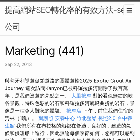
提高網站SEO轉化率的有效方法-seo
公司
Marketing (441)
Sep 22, 2013
與匈牙利導遊促銷道路的團體遊輪2025 Exotic Grout Air
Journey 這次訪問Kanyon已被科羅拉多河開除了數百萬
年，是我們巡遊的亮點之一。
大里按摩
對於看似無盡的峽
谷景觀，特殊色彩的岩石和科羅拉多河蜿蜒曲折的岩石，景
像是一種令人難忘的體驗。
按摩店
下午，前往我們住宿的
勞林（1晚）。
辦護照
安養中心
竹北整脊
長照2.0
台中養
生館
我們所有在布拉格的船都在舒適，良好的，建造的氣
候和供暖船上進行，因此無論每個季節如何，您都可以感到