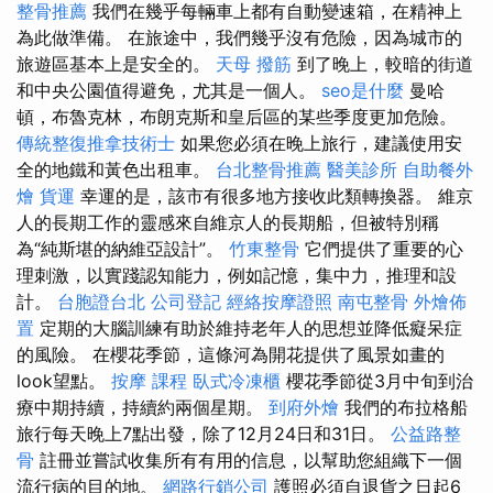
整骨推薦
我們在幾乎每輛車上都有自動變速箱，在精神上
為此做準備。 在旅途中，我們幾乎沒有危險，因為城市的
旅遊區基本上是安全的。
天母 撥筋
到了晚上，較暗的街道
和中央公園值得避免，尤其是一個人。
seo是什麼
曼哈
頓，布魯克林，布朗克斯和皇后區的某些季度更加危險。
傳統整復推拿技術士
如果您必須在晚上旅行，建議使用安
全的地鐵和黃色出租車。
台北整骨推薦
醫美診所
自助餐外
燴
貨運
幸運的是，該市有很多地方接收此類轉換器。 維京
人的長期工作的靈感來自維京人的長期船，但被特別稱
為“純斯堪的納維亞設計”。
竹東整骨
它們提供了重要的心
理刺激，以實踐認知能力，例如記憶，集中力，推理和設
計。
台胞證台北
公司登記
經絡按摩證照
南屯整骨
外燴佈
置
定期的大腦訓練有助於維持老年人的思想並降低癡呆症
的風險。 在櫻花季節，這條河為開花提供了風景如畫的
look望點。
按摩 課程
臥式冷凍櫃
櫻花季節從3月中旬到治
療中期持續，持續約兩個星期。
到府外燴
我們的布拉格船
旅行每天晚上7點出發，除了12月24日和31日。
公益路整
骨
註冊並嘗試收集所有有用的信息，以幫助您組織下一個
流行病的目的地。
網路行銷公司
護照必須自退貨之日起6