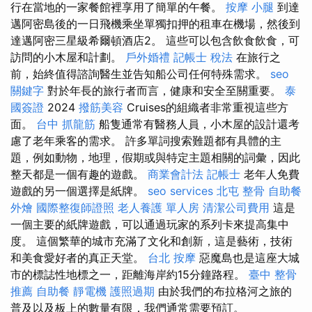
行在當地的一家餐館裡享用了簡單的午餐。
按摩 小腿
到達
邁阿密島後的一日飛機乘坐單獨扣押的租車在機場，然後到
達邁阿密三星級希爾頓酒店2。 這些可以包含飲食飲食，可
訪問的小木屋和計劃。
戶外婚禮
記帳士 稅法
在旅行之
前，始終值得諮詢醫生並告知船公司任何特殊需求。
seo
關鍵字
對於年長的旅行者而言，健康和安全至關重要。
泰
國簽證
2024
撥筋美容
Cruises的組織者非常重視這些方
面。
台中 抓龍筋
船隻通常有醫務人員，小木屋的設計還考
慮了老年乘客的需求。 許多單詞搜索難題都有具體的主
題，例如動物，地理，假期或與特定主題相關的詞彙，因此
整天都是一個有趣的遊戲。
商業會計法 記帳士
老年人免費
遊戲的另一個選擇是紙牌。
seo services
北屯 整骨
自助餐
外燴
國際整復師證照
老人養護 單人房
清潔公司費用
這是
一個主要的紙牌遊戲，可以通過玩家的系列卡來提高集中
度。 這個繁華的城市充滿了文化和創新，這是藝術，技術
和美食愛好者的真正天堂。
台北 按摩
惡魔島也是這座大城
市的標誌性地標之一，距離海岸約15分鐘路程。
臺中 整骨
推薦
自助餐
靜電機
護照過期
由於我們的布拉格河之旅的
普及以及板上的數量有限，我們通常需要預訂。