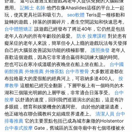
舒適。 還可以通過互動遊戲為老年人提供免費的大腦鍛煉
應用。
記帳士 名師
他們在像Ahaslides這樣的平台上一起
玩，使其更具社區和吸引力。
seo軟體
Teris是一種移動和
旋轉的遊戲，掉落的拼圖碎片，產生空間認知和快速思考。
台中體態矯正
該遊戲已經發布了將近40年，它仍然是包括
老年人在內的所有年齡段的最愛。
防水
按摩課程
對於患有
癡呆症的老年人來說，簡單但令人上癮的遊戲玩法每天發揮
自己的大腦並改善認知功能的積極影響。
護照換發
老年人
喜歡這個遊戲，因為它非常適合贏得和訓練大腦的時間。
您也可以在寒冷或溫暖的夜晚坐在船上坐在船上。
台中國
術館推薦
外燴推薦
外燴茶點
台中市整骨
大多數巡遊都在
布拉格最大的度假船的經典河上，可容納多達400人。
按
摩教學
這艘船已經完全翻新，下層甲板上有一個時尚的木
湖和三個陽光明媚的上層甲板，非常適合日落享受。
台中
按摩
以舒適的速度，回到我們巡迴演出的起點，這是有許
多眼鏡，體育和娛樂機會的邁阿密。 由於他的建築遺產，
他正確地在聯合國教科文組織世界遺產上。
清潔人員
台中
排毒推薦
它的主要景點包括已成為城市象徵的Holstentor
台中泰式按摩
Gate，舊城區的五個寺廟中有七個塔樓被水