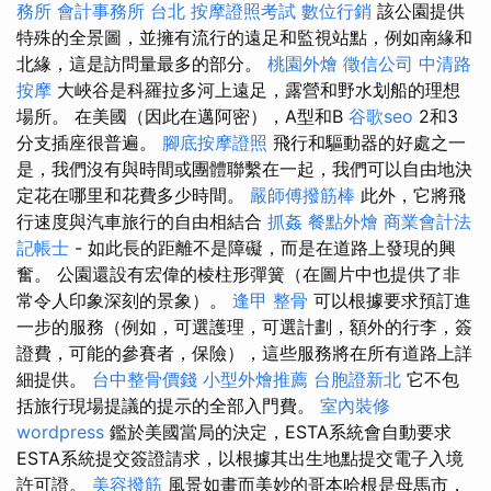
務所
會計事務所 台北
按摩證照考試
數位行銷
該公園提供
特殊的全景圖，並擁有流行的遠足和監視站點，例如南緣和
北緣，這是訪問量最多的部分。
桃園外燴
徵信公司
中清路
按摩
大峽谷是科羅拉多河上遠足，露營和野水划船的理想
場所。 在美國（因此在邁阿密），A型和B
谷歌seo
2和3
分支插座很普遍。
腳底按摩證照
飛行和驅動器的好處之一
是，我們沒有與時間或團體聯繫在一起，我們可以自由地決
定花在哪里和花費多少時間。
嚴師傅撥筋棒
此外，它將飛
行速度與汽車旅行的自由相結合
抓姦
餐點外燴
商業會計法
記帳士
- 如此長的距離不是障礙，而是在道路上發現的興
奮。 公園還設有宏偉的棱柱形彈簧（在圖片中也提供了非
常令人印象深刻的景象）。
逢甲 整骨
可以根據要求預訂進
一步的服務（例如，可選護理，可選計劃，額外的行李，簽
證費，可能的參賽者，保險），這些服務將在所有道路上詳
細提供。
台中整骨價錢
小型外燴推薦
台胞證新北
它不包
括旅行現場提議的提示的全部入門費。
室內裝修
wordpress
鑑於美國當局的決定，ESTA系統會自動要求
ESTA系統提交簽證請求，以根據其出生地點提交電子入境
許可證。
美容撥筋
風景如畫而美妙的哥本哈根是母馬市，