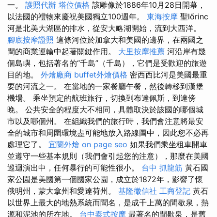
一。
護照代辦
塔位價格
該雕像於1886年10月28日開幕，
以法國的禮物來慶祝美國獨立100週年。
東海按摩
聖lőrinc
河是北美大湖區的排水，從安大略湖開始，流到大西洋。
腳底按摩證照
這條河位於加拿大和美國的邊界，在兩國之
間的商業運輸中起著關鍵作用。
大里按摩推薦
河沿岸有幾
個島嶼，包括著名的“千島”（千島），它們是受歡迎的旅遊
目的地。
外燴廠商
buffet外燴價格
密西西比河是美國最重
要的河流之一。 在當地的一家餐廳午餐，然後轉移到漢堡
機場。 乘坐預定的航班旅行，切換到布達佩斯，到達傍
晚。 公共安全的程度大不相同，具體取決於該國的哪個城
市以及哪個州。 在組織我們的旅行時，我們會注意將最安
全的城市和周圍環境盡可能地放入路線圖中，因此您不必再
處理它了。
宜蘭外燴
on page seo
如果我們乘坐租車開車
並遵守一些基本規則（我們會引起您的注意），那麼在美國
巡迴演出中，任何暴行的可能性很小。
台中 抓龍筋
黃石國
家公園是美國第一個國家公園，成立於1872年，影響了懷
俄明州，蒙大拿州和愛達荷州。
基隆徵信社
工商登記
黃石
以世界上最大的地熱系統而聞名，是成千上萬的間歇泉，熱
源和泥池的所在地。
台中泰式按摩
最著名的間歇泉，是舊