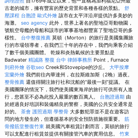
調理證照
自1769年成立以來，他一直稱為加利福尼亞州最
古老的城市，擁有豐富的歷史背景和各種各樣的景點。
舒
壓課程
台胞證
歐式外燴
該市在太平洋沿岸提供許多美妙的
海灘。
seo agency
此外，世界上著名的聖地亞哥動物園，
號航空母艦的母船和該市的軍事基地都豐富了聖地亞哥的多
樣性。
台中整復推薦
莫頓（Morton）的旅行是美國集團旅
行的市場領導者，在我們三十年的存在中，我們向乘客介紹
了數千個美國團體。 乾燥和炎熱氣候的主要景點是
Badwater
精誠路 整復 台中
律師事務所
Point，Furnace
到府外燴
谷歌seo
Creek和Stovepipe的沙丘。
大甲按摩
宜蘭外燴
我們前往內華達州，在拉斯維加斯（2晚）過夜。
整骨推薦
還值得關注旅行社和沈船的“最後一刻”提議。 在
美國團隊的情況下，我們使美國東海岸的旅行可供所有人進
行，您甚至不必為此投入嚴重的數百萬人。
台胞證過期
由
於經過良好培訓和裝備精良的警察，美國的公共安全通常是
好的。
茶會
護照過期
學整骨
大多數犯罪並不是在遊客訪
問的地方發生的，但遵循基本的安全預防措施很重要。
筋
骨撥筋堂整復竹東
就美國汽車租賃計劃而言，莫頓的旅行
可以支配進行租賃並提供有關接管汽車的實用信息。
竹東