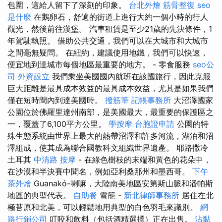
包圍，這給人留下了深刻的印象。
台北外燴
筋骨整復
seo
是什麼
在鵝卵石，舒適的街道上進行大約一個小時的行人
觀光，然後前往漢堡。 汽車租賃是至少21歲的先決條件，1
年駕駛執照。 借助公共交通，我們可以在大城市和大城市
之間毫無疑問。 在紐約，建議使用地鐵，我們可以快速，
便宜地到達城市每個地區最重要的地方。 - 零食服務
seo公
司
外資設立
我們乘坐美國國內航班在該國旅行，因此克服
巨大距離是最具成本效益的最具成本效益，尤其是如果我們
僅在短時間內到達美國時。
撥筋筆
記帳事務所
大沼澤國家
公園位於佛羅里達州南部，是美國最大，最重要的保護區之
一，覆蓋了6,100平方公里。
學按摩
台胞證申請
公園的特
殊生態系統由世界上最大的熱帶沼澤和許多河流，湖泊和沼
澤組成，使其成為聯合國教科文組織世界遺產。 耶路撒冷
土耳其
中清路 按摩
- 在綠色樹枝的末端和黃色的花朵中，
在沙漠和半決賽中聞名，例如亞利桑那州和墨西哥。
下午
茶外燴
Guanakó-喇嘛，大陸南美地區安第斯山脈和潘帕斯
地區的典型代表。
自助餐
雪籠 -
新北律師事務所
居住在北
極苔原和北美，可以輕鬆地用典型的白色羽毛來識別。
網
路行銷公司
叮咬和飲料（包括酒精選擇）正在出售。
沾黏