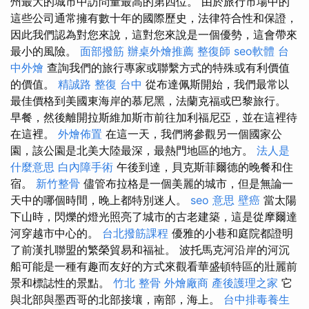
州最大的城市中訪問量最高的第四位。 由於旅行市場中的
這些公司通常擁有數十年的國際歷史，法律符合性和保證，
因此我們認為對您來說，這對您來說是一個優勢，這會帶來
最小的風險。
面部撥筋
辦桌外燴推薦
整復師
seo軟體
台
中外燴
查詢我們的旅行專家或聯繫方式的特殊或有利價值
的價值。
精誠路 整復 台中
從布達佩斯開始，我們最常以
最佳價格到美國東海岸的慕尼黑，法蘭克福或巴黎旅行。
早餐，然後離開拉斯維加斯市前往加利福尼亞，並在這裡待
在這裡。
外燴佈置
在這一天，我們將參觀另一個國家公
園，該公園是北美大陸最深，最熱門地區的地方。
法人是
什麼意思
白內障手術
午後到達，貝克斯菲爾德的晚餐和住
宿。
新竹整骨
儘管布拉格是一個美麗的城市，但是無論一
天中的哪個時間，晚上都特別迷人。
seo 意思
壁癌
當太陽
下山時，閃爍的燈光照亮了城市的古老建築，這是從摩爾達
河穿越市中心的。
台北撥筋課程
優雅的小巷和庭院都證明
了前漢扎聯盟的繁榮貿易和福祉。 波托馬克河沿岸的河沉
船可能是一種有趣而友好的方式來觀看華盛頓特區的壯麗前
景和標誌性的景點。
竹北 整骨
外燴廠商
產後護理之家
它
與北部與墨西哥的北部接壤，南部，海上。
台中排毒養生