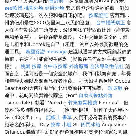
從268平方英尺開始
會計師
- 探險儀西裝的1024平方米。
seo軟體
桃園外燴
到府外燴
套房還包含舒適的好處，例如
歡迎玻璃起泡，洗衣服和每日迷你吧。
按摩證照
密西西比
州的假期是在2300英里河上八天的巡遊。
台中體態矯正
客
人在孟菲斯度過了頭幾天，然後淘汰了密西西比州（維克斯
堡和納奇茲），最後在新奧爾良。 公共交通是安全的，但
是出租車和Uberek是自己（租用）汽車以外最受歡迎的交
通工具。
泰國簽證
massage
建議以通常的方式照顧我們的
價值，在這裡可能會發生醃製（就像在任何歐洲主要城市一
樣）。
桃園 按摩
台中市按摩
外燴廠商
合法專業徵信社
總
而言之，邁阿密是一個安全的城市，我們可以向家庭，年長
和年輕夫婦以及獨自旅行者推薦。 那天沿著邁阿密-Cocoa
Beachaz的大西洋海岸向北出發前往可可海灘。
玻尿酸
在
途中，花時間讓勞德代爾堡（Fort
自助式餐點外燴
Lauderdale）觀看“ Venedig
竹東整骨推薦
Floridas”，但
優雅的棕櫚灘值得休息。 （他們離開後，到達了大約半小
時（40公里））。
記帳士 書單
人們不必為著名的賽車介
紹著名的場地。 Day
按摩 小腿
St.
四門冰箱
Augustine-
Orlandoa繼續前往新鮮的橙色種植園和奧卡拉國家公園風