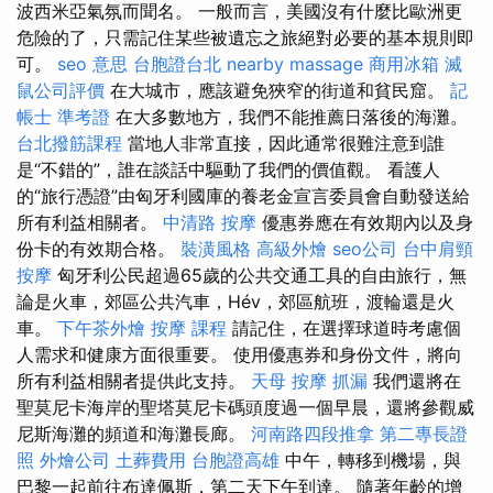
波西米亞氣氛而聞名。 一般而言，美國沒有什麼比歐洲更
危險的了，只需記住某些被遺忘之旅絕對必要的基本規則即
可。
seo 意思
台胞證台北
nearby massage
商用冰箱
滅
鼠公司評價
在大城市，應該避免狹窄的街道和貧民窟。
記
帳士 準考證
在大多數地方，我們不能推薦日落後的海灘。
台北撥筋課程
當地人非常直接，因此通常很難注意到誰
是“不錯的”，誰在談話中驅動了我們的價值觀。 看護人
的“旅行憑證”由匈牙利國庫的養老金宣言委員會自動發送給
所有利益相關者。
中清路 按摩
優惠券應在有效期內以及身
份卡的有效期合格。
裝潢風格
高級外燴
seo公司
台中肩頸
按摩
匈牙利公民超過65歲的公共交通工具的自由旅行，無
論是火車，郊區公共汽車，Hév，郊區航班，渡輪還是火
車。
下午茶外燴
按摩 課程
請記住，在選擇球道時考慮個
人需求和健康方面很重要。 使用優惠券和身份文件，將向
所有利益相關者提供此支持。
天母 按摩
抓漏
我們還將在
聖莫尼卡海岸的聖塔莫尼卡碼頭度過一個早晨，還將參觀威
尼斯海灘的頻道和海灘長廊。
河南路四段推拿
第二專長證
照
外燴公司
土葬費用
台胞證高雄
中午，轉移到機場，與
巴黎一起前往布達佩斯，第二天下午到達。 隨著年齡的增