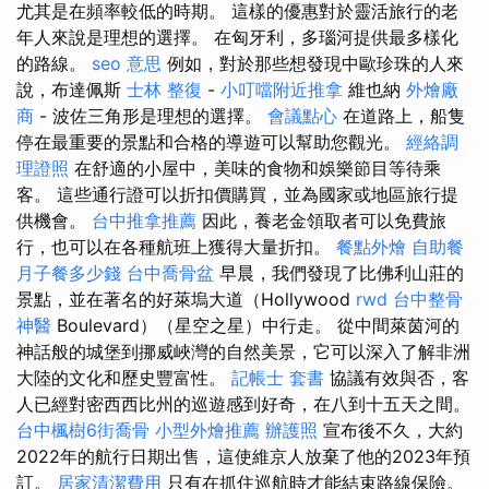
尤其是在頻率較低的時期。 這樣的優惠對於靈活旅行的老
年人來說是理想的選擇。 在匈牙利，多瑙河提供最多樣化
的路線。
seo 意思
例如，對於那些想發現中歐珍珠的人來
說，布達佩斯
士林 整復
-
小叮噹附近推拿
維也納
外燴廠
商
- 波佐三角形是理想的選擇。
會議點心
在道路上，船隻
停在最重要的景點和合格的導遊可以幫助您觀光。
經絡調
理證照
在舒適的小屋中，美味的食物和娛樂節目等待乘
客。 這些通行證可以折扣價購買，並為國家或地區旅行提
供機會。
台中推拿推薦
因此，養老金領取者可以免費旅
行，也可以在各種航班上獲得大量折扣。
餐點外燴
自助餐
月子餐多少錢
台中喬骨盆
早晨，我們發現了比佛利山莊的
景點，並在著名的好萊塢大道（Hollywood
rwd
台中整骨
神醫
Boulevard）（星空之星）中行走。 從中間萊茵河的
神話般的城堡到挪威峽灣的自然美景，它可以深入了解非洲
大陸的文化和歷史豐富性。
記帳士 套書
協議有效與否，客
人已經對密西西比州的巡遊感到好奇，在八到十五天之間。
台中楓樹6街喬骨
小型外燴推薦
辦護照
宣布後不久，大約
2022年的航行日期出售，這使維京人放棄了他的2023年預
訂。
居家清潔費用
只有在抓住巡航時才能結束路線保險。