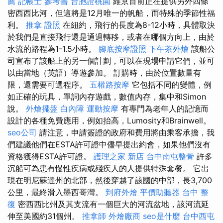
薦
記帳士 參考書
台胞證桃園
維京目前正在提供另外四條
密西西比河，但這將是12月唯一的帆船，而特殊的季節性福
利。
推拿 證照
在紐約，飛行的長度為8-12小時，具體取決
於我們是直接飛行還是通過轉移，或者在哪個方向上，由於
水流的路程為1-1.5小時。
腳底按摩證照
下午茶外燴
該船公
司宣布了該船上的另一個計劃，可以在現場申請它們，並可
以由當地（英語）導遊參加。 訂購時，由於位置數量有
限，還需要可選程序。
五權路按摩
它包括不同的變體，例
如正確的玩具，單詞內存遊戲，數值內存，集中和Simon
說。
外燴擺盤
白內障
運動按摩
有專門為老年人的記憶而
設計的各種免費應用，例如抬高，Lumosity和Brainwell。
seo公司
請注意，申請簽證的政府和費用將由乘客承擔，我
們建議他們在ESTA許可證中儘早提出約會，如果他們沒有
資格獲得ESTA許可證。
護理之家 新店
台中南屯整骨
許多
沉船可為患有慢性疾病或殘疾人的人提供特殊套餐。 它出
現在明尼蘇達州的北部，然後穿越了該國的中部，長3,700
公里，最終滑入墨西哥灣。
到府外燴
平價助聽器
台中 整
復
密西西比州及其支流有一個巨大的河流盆地，該河流延
伸至美國約31個州。
推拿師
外燴廠商
seo是什麼
台中西屯