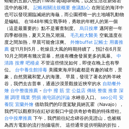
蜻蜓的五顏六色的'i'iwi和'apapane鳥，以及生活在新熔岩
流中的板球。
記帳相關法規概要
會議點心
在附近的海洋中
也可以發現瀕臨滅絕的海龜，而公園裡唯一的土地哺乳動物
是蝙蝠。 在1848年獨立戰爭時，勇敢的年輕人的第一個
（這是最重要的）點不是審查制度。
烏日按摩
邁阿密一年
四季都很熱，夏天又熱又潮濕。
毛孔粗大醫美
空氣溫度在
度之間加熱，早晨可能會涼爽。
外燴buffet
記帳士 用書推
薦
從11月到5月，乾燥且大風的時期持續了，預計在6月至
10月之間將有幾次雷暴，然後有機會發展更多的風暴。
中
清路 按摩
吧檯桌
不管這些情況如何，即使在晚上也有學
位。
台中養生館排毒
美國東海岸到處都是有趣的城市，景
象，自然寶藏和驚人的海灘。 早晨，發現了著名的羚羊峽
谷，我們去吉普車，通過沙漠景觀接近狹窄的水
自助餐外
燴
台中整復推薦
-
台中 撥 筋 堂 公益店 傳統 整復 推拿 深
層 調理 職業 勞損 南屯區的評論
水峽谷入口。
seo公司
安
養院
宜蘭外燴
借助我們的印度駕駛員納瓦霍（Navajo），
我們可以觀察到在紅砂岩裂口中提供奇妙奇觀的特殊燈柱。
台中按摩推薦
下午，我們前往紀念碑谷的見證山，也被稱
為西方電影的流行拍攝場所。 這些通常提供明顯的折扣，