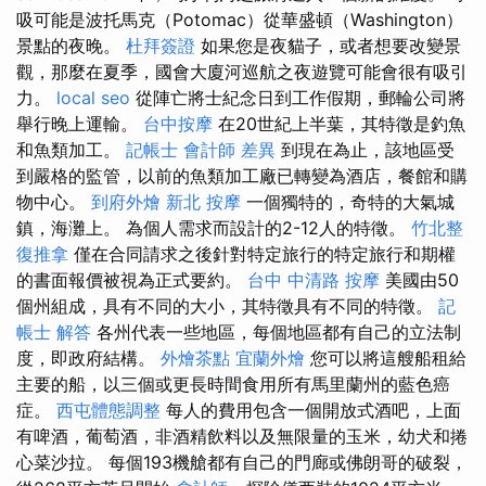
吸可能是波托馬克（Potomac）從華盛頓（Washington）
景點的夜晚。
杜拜簽證
如果您是夜貓子，或者想要改變景
觀，那麼在夏季，國會大廈河巡航之夜遊覽可能會很有吸引
力。
local seo
從陣亡將士紀念日到工作假期，郵輪公司將
舉行晚上運輸。
台中按摩
在20世紀上半葉，其特徵是釣魚
和魚類加工。
記帳士 會計師 差異
到現在為止，該地區受
到嚴格的監管，以前的魚類加工廠已轉變為酒店，餐館和購
物中心。
到府外燴
新北 按摩
一個獨特的，奇特的大氣城
鎮，海灘上。 為個人需求而設計的2-12人的特徵。
竹北整
復推拿
僅在合同請求之後針對特定旅行的特定旅行和期權
的書面報價被視為正式要約。
台中 中清路 按摩
美國由50
個州組成，具有不同的大小，其特徵具有不同的特徵。
記
帳士 解答
各州代表一些地區，每個地區都有自己的立法制
度，即政府結構。
外燴茶點
宜蘭外燴
您可以將這艘船租給
主要的船，以三個或更長時間食用所有馬里蘭州的藍色癌
症。
西屯體態調整
每人的費用包含一個開放式酒吧，上面
有啤酒，葡萄酒，非酒精飲料以及無限量的玉米，幼犬和捲
心菜沙拉。 每個193機艙都有自己的門廊或佛朗哥的破裂，