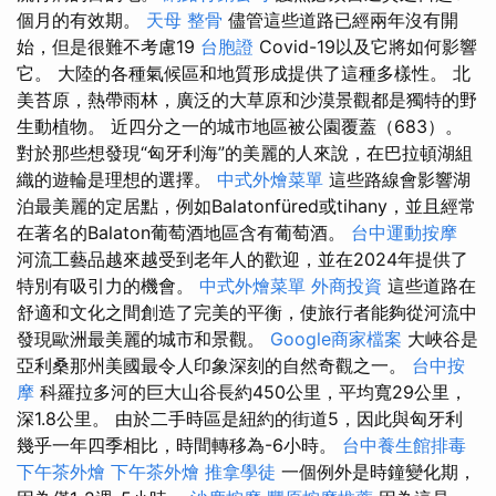
個月的有效期。
天母 整骨
儘管這些道路已經兩年沒有開
始，但是很難不考慮19
台胞證
Covid-19以及它將如何影響
它。 大陸的各種氣候區和地質形成提供了這種多樣性。 北
美苔原，熱帶雨林，廣泛的大草原和沙漠景觀都是獨特的野
生動植物。 近四分之一的城市地區被公園覆蓋（683）。
對於那些想發現“匈牙利海”的美麗的人來說，在巴拉頓湖組
織的遊輪是理想的選擇。
中式外燴菜單
這些路線會影響湖
泊最美麗的定居點，例如Balatonfüred或tihany，並且經常
在著名的Balaton葡萄酒地區含有葡萄酒。
台中運動按摩
河流工藝品越來越受到老年人的歡迎，並在2024年提供了
特別有吸引力的機會。
中式外燴菜單
外商投資
這些道路在
舒適和文化之間創造了完美的平衡，使旅行者能夠從河流中
發現歐洲最美麗的城市和景觀。
Google商家檔案
大峽谷是
亞利桑那州美國最令人印象深刻的自然奇觀之一。
台中按
摩
科羅拉多河的巨大山谷長約450公里，平均寬29公里，
深1.8公里。 由於二手時區是紐約的街道5，因此與匈牙利
幾乎一年四季相比，時間轉移為-6小時。
台中養生館排毒
下午茶外燴
下午茶外燴
推拿學徒
一個例外是時鐘變化期，