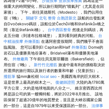
因為僅1-2週-5小時。
沙鹿按摩
豐原按摩推薦
因為這是一
個重大的時間變化，所以旅行期間的“噴氣列”（尤其是在回
家後）。 下午，前往莫德斯托（Modesto），我們佔用住
宿（1晚）。
關鍵字
北屯 整骨
台胞證新北
該船的出發點來
自Dvočekovo碼頭，該船位於ČechůV橋和štefánikův橋之
間（靠近štefániki橋）。
台中西區整骨
然後走到碼頭，再
走五分鐘（到達布拉格城堡），直到看到經典的河船。
台
中精油按摩
外燴茶點
在邁阿密度假期間，我們幾乎不會面
臨風險。 您可以看到El Capitan和Half
外燴茶點
Dome的
岩石以及優勝美地谷瀑布，Bridalveil瀑布和優勝美地瀑
布。
外燴廠商
下午前往貝克斯菲爾德（Bakersfield），佔
用住宿（1晚）。
新竹竹北撥筋
旅途中最有利的價格取決於
所選擇的旅行期以及旅行者的數量和年齡（兒童折扣）。
撥筋筆
猛mm象松樹
local seo
- 美國西海岸的巨大樹木，
這是世界上最高的樹木之一。
復健師證照
大陸約為1780萬
平方公里，大約是地球地面的八分之一。 維京密西西比州
將是該公司的第一艘獨特船，將於2022年8月推出。 該地
區保留了超過20億年的地質歷史，並且是大峽谷國家公園
的一部分，這是自1979年以來受保護區的一部分。
法律事