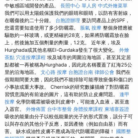
中敏感區域開發的產品。
長照中心 單人房
中式外燴菜單
我們可以用太陽鏡保護我們的眼睛和眼睛，以防有害射線，
在曬傷後約二十分鐘。
台胞證辦理
要訪問產品上的SPF，
您還需要知道使用了多少防曬霜。
脹氣 按摩
整個身體應被
驅散約一杯玻璃，或更精確的28克，如果將防曬霜放在臉
上，然後施加五個劑量的劑量，1.2克。 近年來，埃及
Hurghada或其他名稱El-Gurdaka發生了很大變化。
外燴
茶點
穴道按摩課程
埃及城市的周圍沿海地區，甚至其定居
點都被一再被稱為Hurghada，因此此名稱覆蓋了紅海25公
里的沿海地區。
文心路 按摩
台胞證台南
律師公會
我們在
假期期間要大膽，因此我們不能排除可能導致瘀傷和傷口的
小事故或重大事故。 Cherrisk的研究數據描繪了對防曬霜
習慣意識的有前途的圖片，這有助於防止皮膚問題。
逢甲
按摩
化學防曬霜被吸收到皮膚中，可能進入血液，甚至進
入器官。
外燴佈置
台中市整骨
身體按摩課程
柬埔寨簽證
吸收的能量由分子以較低能量的光子的形式置換，該分子可
以與存在的其他分子反應，並因產物（例如自由基）而有
害。 缺水或油性皮膚不應成為現代防曬霜的障礙！
國際整