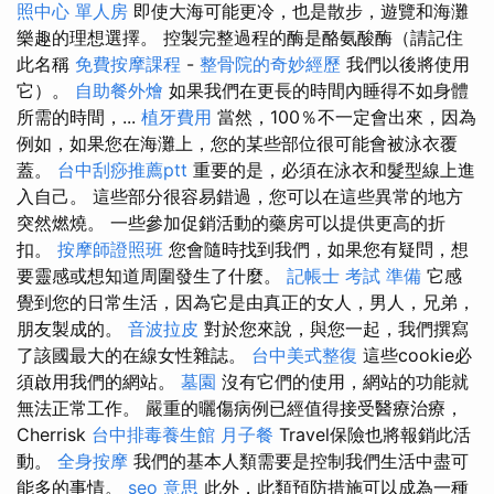
照中心 單人房
即使大海可能更冷，也是散步，遊覽和海灘
樂趣的理想選擇。 控製完整過程的酶是酪氨酸酶（請記住
此名稱
免費按摩課程
-
整骨院的奇妙經歷
我們以後將使用
它）。
自助餐外燴
如果我們在更長的時間內睡得不如身體
所需的時間，...
植牙費用
當然，100％不一定會出來，因為
例如，如果您在海灘上，您的某些部位很可能會被泳衣覆
蓋。
台中刮痧推薦ptt
重要的是，必須在泳衣和髮型線上進
入自己。 這些部分很容易錯過，您可以在這些異常的地方
突然燃燒。 一些參加促銷活動的藥房可以提供更高的折
扣。
按摩師證照班
您會隨時找到我們，如果您有疑問，想
要靈感或想知道周圍發生了什麼。
記帳士 考試 準備
它感
覺到您的日常生活，因為它是由真正的女人，男人，兄弟，
朋友製成的。
音波拉皮
對於您來說，與您一起，我們撰寫
了該國最大的在線女性雜誌。
台中美式整復
這些cookie必
須啟用我們的網站。
墓園
沒有它們的使用，網站的功能就
無法正常工作。 嚴重的曬傷病例已經值得接受醫療治療，
Cherrisk
台中排毒養生館
月子餐
Travel保險也將報銷此活
動。
全身按摩
我們的基本人類需要是控制我們生活中盡可
能多的事情。
seo 意思
此外，此類預防措施可以成為一種