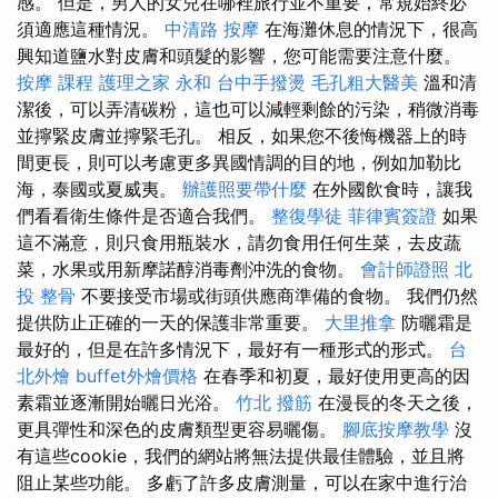
感。 但是，男人的女兒在哪裡旅行並不重要，常規始終必
須適應這種情況。
中清路 按摩
在海灘休息的情況下，很高
興知道鹽水對皮膚和頭髮的影響，您可能需要注意什麼。
按摩 課程
護理之家 永和
台中手撥燙
毛孔粗大醫美
溫和清
潔後，可以弄清碳粉，這也可以減輕剩餘的污染，稍微消毒
並擰緊皮膚並擰緊毛孔。 相反，如果您不後悔機器上的時
間更長，則可以考慮更多異國情調的目的地，例如加勒比
海，泰國或夏威夷。
辦護照要帶什麼
在外國飲食時，讓我
們看看衛生條件是否適合我們。
整復學徒
菲律賓簽證
如果
這不滿意，則只食用瓶裝水，請勿食用任何生菜，去皮蔬
菜，水果或用新摩諾醇消毒劑沖洗的食物。
會計師證照
北
投 整骨
不要接受市場或街頭供應商準備的食物。 我們仍然
提供防止正確的一天的保護非常重要。
大里推拿
防曬霜是
最好的，但是在許多情況下，最好有一種形式的形式。
台
北外燴
buffet外燴價格
在春季和初夏，最好使用更高的因
素霜並逐漸開始曬日光浴。
竹北 撥筋
在漫長的冬天之後，
更具彈性和深色的皮膚類型更容易曬傷。
腳底按摩教學
沒
有這些cookie，我們的網站將無法提供最佳體驗，並且將
阻止某些功能。 多虧了許多皮膚測量，可以在家中進行治