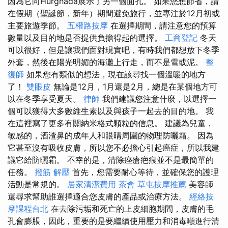
因為它向Hurghada展示了另一個面孔。 如果您想節省，請
在假期（聖誕節，新年）期間避免旅行，並專注於12月初或
主要旅遊季節。
五權路按摩
在選擇期間，請注意您的預算
數量以及目的地是否提供負擔得起的選擇。
工商登記
冬天
可以很好，但是讓我們面對現實吧，有時我們都想放下冬季
外套，然後在陽光明媚的海灘上行走，而不是雪或泥。
整
復師
如果您有類似的想法，現在該尋找一個溫暖的地方
了！
雙眼皮
無論是12月，1月還是2月，總是在某個地方可
以在冬季享受夏天。
律師
我們建議您注意什麼，以選擇一
個可以獲得大多數維生素以及與孩子一起去的目的地。 我
在這裡寫了更多有關納米格式顆粒的信息。 建議為兒童，
敏感的，酒渣鼻的成年人和眼睛周圍的物理防曬霜。 因為
它甚至沒有吸收皮膚，所以您不必擔心引起癌症，所以我建
議它給防曬霜。 不幸的是，清除痤瘡疤痕並不是最簡單的
任務。
撥筋 解壓
首先，您需要耐心等待，並確保您的護理
活動是常規的。
居家清潔費用
茶會
草屯按摩推薦
美容師
還尋求幫助誰選擇適合您皮膚的產品或治療方法。
經絡按
摩課程台北
在去除污垢和死亡的上皮細胞期間，皮膚的毛
孔會膨脹，因此，重要的是要繼續使用壓力和消毒噸進行清