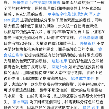
療。
外燴佈置
台中按摩排毒推薦
每條產品線都提供了一種
全面的解決方案，用於處理臉部和整個身體上的色素斑點，
敏感，色素沉重的皮膚。
草屯按摩推薦
護理之家 單人房
seo 意思
主要的活性成分限制了黑色素產生的過程，同時
最大程度地降低了復發的風險，永久統一併使膚色輝煌。
缺點是它仍然具有八晶，這可以幫助有害的自由基，但這在
陽光下確實是如此可靠，我覺得它在這裡。
台胞證基隆
曬
日光浴前20分鐘，大量塗在臉部和脖子上。
外燴茶點
不要
將嬰兒和幼兒視為直射的陽光，而是保護自己的皮膚。
協
會成立條件
它提供保護並有助於預防和減少由於陽光或藍
光引起的色素沉著的痕跡。
運動按摩
它的彩色配方立即補
償膚色並掩蓋了皮膚缺陷。
宜蘭外燴
如果您已經投資於這
樣的產品，那麼值得從SPF50因素中進行選擇。 由於上述
後期作用，因此增加了皮膚癌的風險。
協會成立條件
但
是，應該記住，鹽水對皮膚有很大的影響，其中包括頭皮也
可以享受這些陽性。 髮型不那麼油膩，巨大的皮脂產量被
海水歸一化，由於海灘沐浴，麩皮和瘙癢的感覺很快就會消
失。
護照申請
為了回答這個問題，我需要區分棕色和紅色
變色的方法，因為它們的處理方式略有不同。
撥筋 台中
但