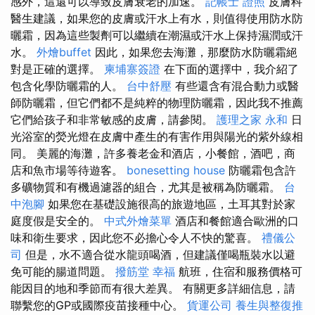
感外，這還可以導致皮膚衰老的加速。
記帳士 證照
皮膚科
醫生建議，如果您的皮膚或汗水上有水，則值得使用防水防
曬霜，因為這些製劑可以繼續在潮濕或汗水上保持濕潤或汗
水。
外燴buffet
因此，如果您去海灘，那麼防水防曬霜絕
對是正確的選擇。
柬埔寨簽證
在下面的選擇中，我介紹了
包含化學防曬霜的人。
台中舒壓
有些還含有混合動力或醫
師防曬霜，但它們都不是純粹的物理防曬霜，因此我不推薦
它們給孩子和非常敏感的皮膚，請參閱。
護理之家 永和
日
光浴室的熒光燈在皮膚中產生的有害作用與陽光的紫外線相
同。 美麗的海灘，許多養老金和酒店，小餐館，酒吧，商
店和魚市場等待遊客。
bonesetting house
防曬霜包含許
多礦物質和有機過濾器的組合，尤其是被稱為防曬霜。
台
中泡腳
如果您在基礎設施很高的旅遊地區，土耳其對於家
庭度假是安全的。
中式外燴菜單
酒店和餐館適合歐洲的口
味和衛生要求，因此您不必擔心令人不快的驚喜。
禮儀公
司
但是，水不適合從水龍頭喝酒，但建議僅喝瓶裝水以避
免可能的腸道問題。
撥筋堂 幸福
航班，住宿和服務價格可
能因目的地和季節而有很大差異。 有關更多詳細信息，請
聯繫您的GP或國際疫苗接種中心。
貨運公司
養生與整復推