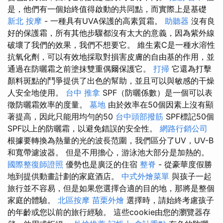
是，他們有一個始終值得啟動的共同點，而實際上是基礎
新北 按摩
- 一種具有UVA保護的高素質霜。
助聽器
沒有良
好的保護霜，所有其他步驟都沒有太大的意義，因為紫外線
破壞了我們的效果，我們不想要它。 維生素C是一種水溶性
抗氧化劑，可以有效地採取對損害皮膚的自由基的作用，並
通過在防曬霜之前塗抹雙重偶爾保護它。
打掃
它還為打擊
顏料斑點的鬥爭提供了出色的幫助，並且可以與敏感的干燥
人安全地使用。
台中 推拿
SPF（防曬係數）是一個可以表
徵防曬霜效率的度量。
墓地
由於效率在50個因素上沒有顯
著提高，因此只能用均勻的50
台中頭部撥筋
SPF標記50個
SPF以上的防曬霜，以避免錯誤的安全性。
網路行銷公司
根據要轉換為熱量的光的波長范圍，我們區分了UV，UV-B
和寬帶濾波器。 但是不用擔心，游泳池大部分是加熱的。
國際整復師證照
優勢也是廣泛的住宿
整脊
- 從豪華度假勝
地到提供動畫計劃的家庭酒店。
中式外燴菜單
與孩子一起
旅行並不容易，但是如果您選擇合適的目的地，那將是整個
家庭的體驗。
北區按摩
苗栗外燴
選擇時，請始終考慮孩子
的年齡或您以前的旅行經驗。 這些cookie由您的瀏覽器存