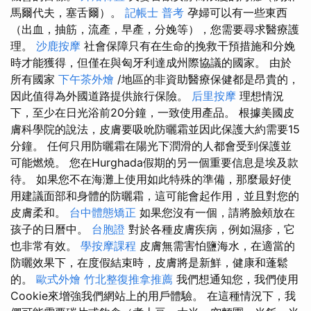
馬爾代夫，塞舌爾）。
記帳士 普考
孕婦可以有一些東西
（出血，抽筋，流產，早產，分娩等），您需要尋求醫療護
理。
沙鹿按摩
社會保障只有在生命的挽救干預措施和分娩
時才能獲得，但僅在與匈牙利達成州際協議的國家。 由於
所有國家
下午茶外燴
/地區的非資助醫療保健都是昂貴的，
因此值得為外國道路提供旅行保險。
后里按摩
理想情況
下，至少在日光浴前20分鐘，一致使用產品。 根據美國皮
膚科學院的說法，皮膚要吸吮防曬霜並因此保護大約需要15
分鐘。 任何只用防曬霜在陽光下潤滑的人都會受到保護並
可能燃燒。 您在Hurghada假期的另一個重要信息是埃及款
待。 如果您不在海灘上使用如此特殊的準備，那麼最好使
用建議面部和身體的防曬霜，這可能會起作用，並且對您的
皮膚柔和。
台中體態矯正
如果您沒有一個，請將臉頰放在
孩子的日曆中。
台胞證
對於各種皮膚疾病，例如濕疹，它
也非常有效。
學按摩課程
皮膚無需害怕鹽海水，在適當的
防曬效果下，在度假結束時，皮膚將是新鮮，健康和蓬鬆
的。
歐式外燴
竹北整復推拿推薦
我們想通知您，我們使用
Cookie來增強我們網站上的用戶體驗。 在這種情況下，我