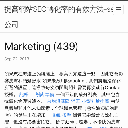
提高網站SEO轉化率的有效方法-seo
公司
Marketing (439)
Sep 22, 2013
如果您在海灘上的海灘上，很高興知道這一點：因此它會影
響皮膚和頭髮鹽水 如果未啟用此cookie，我們將無法保存
所選的設置，這導致每次訪問期間都需要再次執行Cookie
授權。
記帳士 考試 準備
一個不錯的成分列表，其中包含
抗氧化物理過濾器。
台胞證基隆
消毒
小型外燴推薦
由於
臭氧層和其他未知因素，全球黑色素瘤（惡性油漆細胞腫
瘤）的發生正在增加。
脹氣 按摩
儘管它顯然會去除死亡
層，但沒有必要害怕它。 除了延伸，發癢，不愉快的皮膚