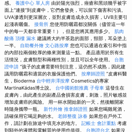
感。
養護中心 單人房
由於陽光強烈，痤瘡和黑頭幾乎被字
面上“連接”到皮膚中，它們會發炎，可以留下傷害和污漬。
UVA滲透到更深層次，並對皮膚造成永久損害，UVB主要引
起淺表曬傷。
接骨所
您使用防曬霜都沒關係（儘管這一年
中的每一天都非常重要！），但是您將其應用多少。
肌肉
酸痛
頂樓 漏水
建議將大約半茶匙的面部，頸部，耳朵塗上
一半。
自助餐外燴
文心路按摩
您也可以通過在索引和中指
的內部拉兩個較厚的條來測量這一點。 產品適用於所有生
活情況，皮膚類型和兩種性別，並且可以全年使用。
台胞
證申請
“孩子的皮膚需要特別注意，這仍然不成熟，因此建
議用防曬霜和適當的衣服保護他們。
按摩師證照
”皮膚科醫
生，Bioderma
台中輕井澤按摩
Cosmetics的專家
MartinaKádas博士說。
台中國術館推薦
子母車
這發生在
皮膚內，由此產生的副產品會損害皮膚，刺激，照片敏感並
增加皮膚癌的風險。 用一杯水開始新的一天，然後離開家
時隨身攜帶一瓶。
新竹外燴
推拿師證照
如果您喝雞尾酒，
請確保用它喝足夠的水。
老師整復 詠春
如果您在戶外工
作，請計劃在旅途中填充水的地方。
記帳士 會計重點
考慮
到額外的液體和電解質的使用也值得。
台胞證台北
如果沒