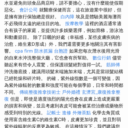
水並避免街頭食品商店時，請不要擔心，沒有什麼能使假期
惡化。
會計公司
就醫療保健而言，這在旅遊業中很好，但
是擁有旅行保險總是很好。
白內障
埃及是體驗美麗海灘而
不必飛得太遠的絕佳目的地。
按摩教學
這裡的酒店通常適
合有孩子的家庭，並提供許多娛樂選擇，例如滑梯，游泳池
和動畫節目。 除了日曬的好處（幸福感，某些皮膚疾病的
治愈，維生素D形成）外，我們還需要更多地關注其有害影
響。
cpa firm
防水抓漏
台胞證
如果您每次潛水後用光滑
的自來水沖洗整個大廳，它也會有所幫助。
數位行銷
儘管
聽起來有些令人震驚，但保護頭髮絕對值得一試。
筋師傅
沖洗徹底後，建議用頭髮末端施加末端，尤其是當頭髮結構
已經乾燥和碎片時。 的確，紫外線指數是一個可變值，因
為紫外線輻射的數量和強度可能在每個季節，日常和時間都
不同。
傳統整復推拿技術士
戶外婚禮
玄濟宮_康復推拿整
復
但是，即使是適度強烈的陽光也會在皮膚上造成更嚴重
的損害和病變，並且考慮到表皮可能會被某些治療或藥物所
感受到特別的光線。
記帳士 進修
外燴茶點
化學去角質或
使用富含維生素C的維生素C時，皮膚更加珍貴，並且對弱
紫外線輻射的反應更為敏感。 在這種情況下，我們建議您