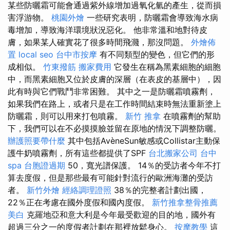
某些防曬霜可能會通過紫外線增加過氧化氫的產生，從而損
害浮游物。
桃園外燴
一些研究表明，防曬霜會導致海水病
毒增加，導致海洋環境狀況惡化。 他非常溫和地對待皮
膚，如果某人確實花了很多時間飛濺，那沒問題。
外燴佈
置
local seo
台中市按摩
有不同類型的變色，但它們的形
成相似。
竹東撥筋
搬家費用
它發生在稱為黑素細胞的細胞
中，而黑素細胞又位於皮膚的深層（在表皮的基層中），因
此有時與它們戰鬥非常困難。 其中之一是防曬霜噴霧劑，
如果我們在路上，或者只是在工作時間結束時無法重新塗上
防曬霜，則可以用來打包噴霧。
新竹 推拿
在噴霧劑的幫助
下，我們可以在不必摸摸臉並留在原地的情況下調整防曬。
辦護照要帶什麼
其中包括AvèneSun敏感或Collistar主動保
護牛奶噴霧劑，所有這些都提供了SPF
台北搬家公司
台中
spa
台胞證過期
50，寬光譜保護。 14％的受訪者今年不打
算去度假，但是那些最有可能針對流行的歐洲海灘的受訪
者。
新竹外燴
經絡調理證照
38％的完整者計劃出國，
22％正在考慮在國外度假和國內度假。
新竹推拿整骨推薦
美白
克羅地亞和意大利是今年最受歡迎的目的地，國外有
超過三分之一的度假者計劃在那裡放鬆身心。
按摩教學
這