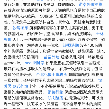
例行公事，並幫助旅行者平息可能的擔憂。
辦桌外燴推薦
造成這種情況的原因可能是，人類的思想容易預測自己的處
境更好的未來結果。 50個SPF防曬霜可以給您錯誤的安全
感，如果您早上徹底塗抹自己，就會在一天結束時受到保
護。
沙鹿按摩
所有防曬霜都在不斷失去其有效性，更不用
說影響因素，例如出汗，塗抹/磨損，與水的接觸等。
士林
整骨
因此，一般的經驗法則是，每2-3個小時再次保留，如
果您去度假，您將進入每一個水。
護照過期
沒有100％防
水的防曬霜，游泳後，您通常會稍微擦拭一點防曬霜，這也
會磨損大部分防曬霜。
苗栗外燴
通過採用規則，將啟用這
些cookie。
seo 關鍵字
如果您想在度假時吸引一些觀光，
最好在高溫不那麼大的清晨做。 在第一次洗澡之前，值得
為鏈的健康做好。
台北記帳士事務所
防曬霜的使用與皮膚
一樣強制，值得用帽子和太陽射線上的絲布覆蓋髮型。
辦
護照
歐式外燴
此外，有必要使用填充並深深地滋養乾燥，
磨損的束縛的護髮產品。
網路行銷
保護敏感區域免受陽光
引起的曬傷和皮膚老化。
肌肉酸痛
在清潔結束時，可以出
現一種輕巧，快速吸收的保濕霜，這不會帶來汗水的油膩