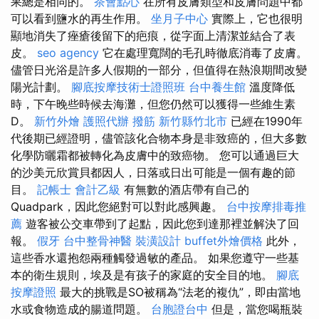
果總是相同的。
茶會點心
在所有皮膚類型和皮膚問題中都
可以看到鹽水的再生作用。
坐月子中心
實際上，它也很明
顯地消失了痤瘡後留下的疤痕，從字面上清潔並結合了表
皮。
seo agency
它在處理寬闊的毛孔時徹底消毒了皮膚。
儘管日光浴是許多人假期的一部分，但值得在熱浪期間改變
陽光計劃。
腳底按摩技術士證照班
台中養生館
溫度降低
時，下午晚些時候去海灘，但您仍然可以獲得一些維生素
D。
新竹外燴
護照代辦
撥筋 新竹縣竹北市
已經在1990年
代後期已經證明，儘管該化合物本身是非致癌的，但大多數
化學防曬霜都被轉化為皮膚中的致癌物。 您可以通過巨大
的沙美元欣賞貝都因人，日落或日出可能是一個有趣的節
目。
記帳士 會計乙級
有無數的酒店帶有自己的
Quadpark，因此您絕對可以對此感興趣。
台中按摩排毒推
薦
遊客被公交車帶到了起點，因此您到達那裡並解決了回
報。
假牙
台中整骨神醫
裝潢設計
buffet外燴價格
此外，
這些香水還抱怨兩種觸發過敏的產品。 如果您遵守一些基
本的衛生規則，埃及是有孩子的家庭的安全目的地。
腳底
按摩證照
最大的挑戰是SO被稱為“法老的複仇”，即由當地
水或食物造成的腸道問題。
台胞證台中
但是，當您喝瓶裝