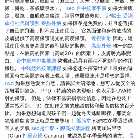
們可能需要碳片或飲食（煮土豆，大米，空麵團，米飯，米
飯，餅乾，茶或礦泉水）。
seo
台中按摩平價
如果大量腹
瀉，發燒，血腥或臭腹瀉，請尋求醫療救助。
記帳士 受訓
旅行社代辦護照
餐點外燴
如果懷孕是免費的，並且您選擇
了自己的飛濺，則不禁止使用它。 它為面部和身體敏感的
皮膚提供了高度保護陽光的高度保護。
近視雷射
因此，建
議使用包含更高量的微型攝影的製劑。
高級外燴
唯一的缺
點是，在較高的因素（高於20）的因素上，皮膚將光學變
白。
台中按摩排毒推薦
防曬產品具有兩種不同類型的作用
機理。
中醫經絡按摩課程
如果您想在探索世界上最好的遊
樂園時在美麗的海灘上曬太陽，佛羅里達州是理想的選擇。
rwd
如果您熱愛大自然，請嘗試大沼澤地，您可以從安全的
距離看到鱷魚。 PPD（持續的色素變暗）也表示對UVA輻
射的保護。 但是，法律不需要指示此信息，因此在包裝上
通常找不到。 3）在動作之前的建議價格和最高價格的百分
比。 如果您想知道與孩子們一起從冬天逃離哪裡，那麼金
絲雀群島實際上就是主要獎項！
播筋堂
他們在冬季還提供
宜人的天氣
seo是什麼
-
腳底按摩課程
格蘭加納里亞
（Gran
打掃家裡
Canaria）被認為是冬季最熱的地方。
長