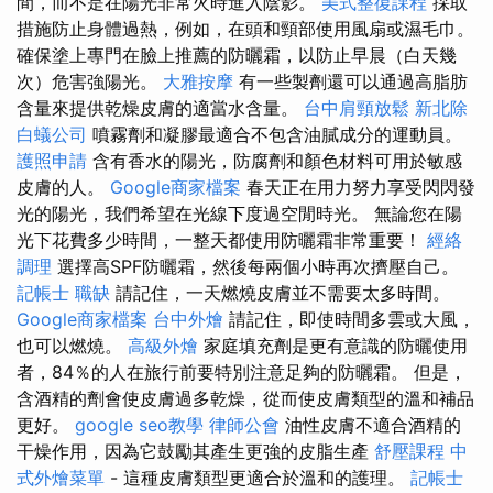
間，而不是在陽光非常火時進入陰影。
美式整復課程
採取
措施防止身體過熱，例如，在頭和頸部使用風扇或濕毛巾。
確保塗上專門在臉上推薦的防曬霜，以防止早晨（白天幾
次）危害強陽光。
大雅按摩
有一些製劑還可以通過高脂肪
含量來提供乾燥皮膚的適當水含量。
台中肩頸放鬆
新北除
白蟻公司
噴霧劑和凝膠最適合不包含油膩成分的運動員。
護照申請
含有香水的陽光，防腐劑和顏色材料可用於敏感
皮膚的人。
Google商家檔案
春天正在用力努力享受閃閃發
光的陽光，我們希望在光線下度過空閒時光。 無論您在陽
光下花費多少時間，一整天都使用防曬霜非常重要！
經絡
調理
選擇高SPF防曬霜，然後每兩個小時再次擠壓自己。
記帳士 職缺
請記住，一天燃燒皮膚並不需要太多時間。
Google商家檔案
台中外燴
請記住，即使時間多雲或大風，
也可以燃燒。
高級外燴
家庭填充劑是更有意識的防曬使用
者，84％的人在旅行前要特別注意足夠的防曬霜。 但是，
含酒精的劑會使皮膚過多乾燥，從而使皮膚類型的溫和補品
更好。
google seo教學
律師公會
油性皮膚不適合酒精的
干燥作用，因為它鼓勵其產生更強的皮脂生產
舒壓課程
中
式外燴菜單
- 這種皮膚類型更適合於溫和的護理。
記帳士