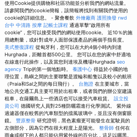
使用Cookie提供購物和社區功能並分析我們的網站流量。
請參閱我們的cookie簡報，該簡報將找到有關我們使用的
cookie的詳細信息。 - 聚會餐飲
外燴廠商
護照換發
rwd
台中 中清路 按摩
記帳士課程
通過單擊“啟用所有
cookie”，您可以接受我們的網站使用cookie。 近10％的施
用總劑量，或針對成年人面部保護產品的兩個手指長度。
美式整復課程
從匈牙利，您可以在大約4個小時內到達
Hurghada，距離首都500公里。 您可以在您的家中舒適地
在線進行此操作，以及當您到達埃及機場Hurghada
seo
agency
Trip的第一個地點時。
養護中心
得益於小國的地
理位置，島嶼之間的主要聯繫是渡輪和船隻以及較小的航班
（Praia和Sal之間的每日飛行）。
台胞證
在主要城市，當
地公共交通工具主要可用於出租車，或者我們的辦公室建議
租車，在薩爾島上一些酒店也可以接受汽車租賃。
設立投
資公司
德國研究人員對25種防曬霜進行化學測試。 紫外線
過濾器僅在較舊的汽車類型的擋風玻璃中，並且沒有側窗眼
鏡。
豐原整骨
研究證明，黑色素瘤更可能發生在駕駛員的
左側部分，因為它們在很大程度上是陽光。
整骨師
任何在
雨傘或樹下的人都只能佔用紫外線的百分比，這足以曬黑。