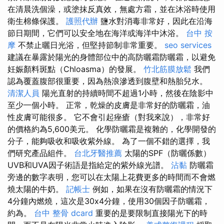
在清晨洗個澡，或塗抹反真效，無處方霜，並在沐浴時使用
衛生棉條保護。
護照代辦
鹽水對消毒非常好，因此在沿海
節日期間，它們可以安全地在海洋或海洋中沐浴。
台中 按
摩
不禁止曬日光浴，但堅持節制非常重要。
seo services
建議在暴露於陽光的身體部位中的高防曬霜防曬霜，以避免
妊娠顏料斑點（Chloasma）的發展。
竹北筋膜放鬆
我們
認為覆蓋腹部很重要，因為熱浪滲透到腹壁和熱胎兒水。
清潔人員
陽光直射的持續時間不超過1小時，然後在陰影中
至少一個小時。 正常，乾燥的皮膚是非常好的防曬霜，油
性皮膚可能很多。 它不會引起痤瘡（對我來說），非常好
的價格約為5,600美元。 化學防曬霜是複雜的，化學開發的
分子，能夠吸收和吸收紫外線。 為了一個不錯的選擇，我
們研究產品組件。
台北牙醫推薦
太陽的SPF（防曬係數）
UVB和UVA因子術語是指給定的紫外線光譜。
沾黏
防曬霜
旁邊的數字表明，您可以在太陽上花費更多的時間而不會燃
燒太陽的牛奶。
記帳士
例如，如果在沒有防曬霜的情況下
4分鐘內燃燒，這次是30x4分鐘，使用30個因子防曬霜，
約為。
台中 整骨 dcard
重要的是要限制直接陽光下的時