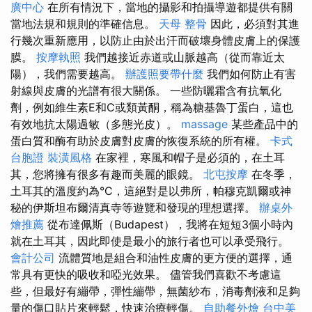
廣中心
在所有情況下，當地的攝影和拍攝導遊都提供有關
當地法規和規則的準確信息。
天母 整骨
因此，必須對其進
行幾次重新應用，以防止由於出汗而破壞身體皮膚上的保護
膜。
按摩執照
我們越接近赤道或山脈越高（從而靠近太
陽），我們需要越高。
辦護照要帶什麼
我們如何防止有害
射線與皮膚的光譜有很大關係。 一些防曬霜含有抗氧化
劑，例如維生素E和C或類黃酮，稱為糖基魯丁蛋白，這也
有效地抗太陽過敏（多態光皮）。
massage
某些產品中的
蛋白質和酶有助於皮膚對皮膚的恢復系統的所有權。
卡式
台胞證
裝潢風格
在家裡，寒風和帽子是必須的，在土耳
其，您將擁有很多有趣而美麗的眼鏡。
北屯按摩
在冬季，
土耳其的溫度約為°C，這絕對是以弗所，帕穆克凱爾或神
秘的伊斯坦布爾清真寺等遊覽和發現的理想選擇。
辦桌外
燴推薦
從布達佩斯（Budapest），我將在短短3個小時內
就在土耳其，因此即使是最小的旅行者也可以承受飛行。
會計公司
流體質地是組合和油性皮膚的更方便的選擇，通
常具有更快的吸收和啞光效果。 儘管我們喜歡不考慮這
些，但最好有繃帶，彈性繃帶，無菌紗布，消毒劑液和足夠
量的傷口貼片來輕鬆，快速治療輕傷。
自助餐外燴
台中美