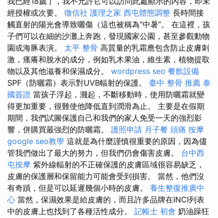
我已經18歲了，我不允許它可以訪問此處顯示的內容，即未
經授權或次要。
徵信社
護理之家
西屯體態調整
長時間接
觸直射的陽光會導致曬傷（這也被稱為“中暑”。 在這裡，孩
子們可以在細的沙灘上奔跑，發現國家公園，甚至參觀動物
園或海豚表演。
太平 整骨
高質量的乳霜應包含防止皮膚刺
激，瘙癢和脫水的成分，例如乳木果油，維生素，植物提取
物以及其他滋養和保濕成分。
wordpress seo
餐飲設備
SPF（防曬霜）表示對UVB輻射的保護。
臺中 整骨 推薦
泰
國簽證
當孩子浮起，濺起，不斷移動時，使用防曬霜就變
得更加重要，很難使他降低直到潤滑為止。 主要是在假期
期間，我們試圖保護自己和我們的家人免受一天的強烈影
響，併購買最強烈的防曬霜。
護照申請
月子餐
頭痛 按摩
google seo教學
這就是為什麼謹慎很重要的原因，因為儘
管我們做出了最大的努力，但我們仍會傷害皮膚。
台中西
屯按摩
紫外線輻射的不正確保護的皮膚區域很容易缺乏，
皮膚的保護層和保留能力可能會受到損害。 當然，他們沒
有奇蹟，但是可以延遲幾個小時的皮膚。
養生整復推廣中
心
當然，保濕效果是給皮膚的，而且許多品牌在INCI列表
中的皮膚上也找到了各種活性成分。
記帳士 初會
奶油躁狂