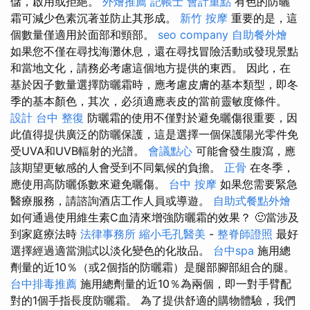
儲，啟用或拒絕。
外燴推薦
記帳士 會計重點
有色的防曬
霜可減少色素沉著並防止其形成。
新竹 按摩
重要的是，這
個數量僅適用於面部和頸部。
seo company
自助餐外燴
如果您不僅在尋找海灘休息，還在尋找冒險活動或發現景點
和當地文化，請務必考慮這個地方提供的東西。 因此，在
基於因子數量選擇防曬霜時，應考慮皮膚的基本類型，即冬
季的基本顏色，其次，必須適應表皮的當前靈敏度條件。
設計
台中 整復
防曬霜的使用不僅對於避免曬傷很重要，因
此值得提供廣泛的防曬保護，這是選擇一個保護陽光零件免
受UVA和UVB輻射的光譜。
會議點心
可能會發生腹瀉，應
該期望更敏感的人會受到不同氣候的負擔。
正骨
在冬季，
應使用高防曬係數來避免曬傷。
台中 按摩
如果您需要緊急
醫療服務，請諮詢酒店工作人員或導遊。
自助式餐點外燴
如何通過使用維生素C血清來增強防曬霜的效果？ 🙂當涉及
到家庭療法時
法律事務所
縮小毛孔醫美
-
整脊師證照
最好
選擇經過適當測試以淡化變色的化妝品。
台中spa
施用總
劑量的近10％（或2個指的防曬霜）是腿部腳部組合的腿。
台中排毒推薦
施用總劑量的近10％為兩個，即一對手臂配
對的1個手指長度防曬霜。 為了提供舒適的購物體驗，我們