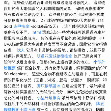
潔。 這些產品也適合那些對有機過濾器過敏的人。 這些物
質用於高太陽保護的人和防曬霜的兒童。 礦物過濾器通常
與有機過濾器結合使用。 這些缺點是它們可以根據色素成
分使皮膚美白皮膚。 2）建議在動作前的30天內使用（非
Sold
逢甲按摩
-sold產品15天），這可能與涉及該動作的
藥房有所不同。
html
還應忘記一些紫外線可以通過汽車的
擋風玻璃或窗玻璃。 儘管現在有受紫外線保護的眼鏡，但
UVA輻射通過大多數窗戶表面而不會過濾，因此它也會損壞
皮膚。
找人
它具有非常愉快的質地，很快吸收，並且不是
粘稠的保濕配方。
明道花園城整復推拿
他們已經尖叫了一
段時間以退出市場，但是eBay上還有更多的地方。
小型外
燴推薦
傷口癒合效果，具有化學防曬霜，銅和硫酸鋅的SPF
50 cicaplast。 這些化合物不僅發表在防曬霜中，而且在我
們的日常化妝品（面霜，淋浴，肥皂，洗髮水，潤膚露）和
嬰兒產品中發表。
腳底按摩證照
在這些情況下，紫外線過
濾器材料保護產品的天然活性成分，而不是免受光線或質量
惡化的可能變色。
小型外燴推薦
紫外線輻射中存儲在透明
或輕瓶中的天然材料可能會影響產品的顏色和氣味。
腳底
按摩技術士證照班
有一次，即使有最徹底的抓地力，防曬