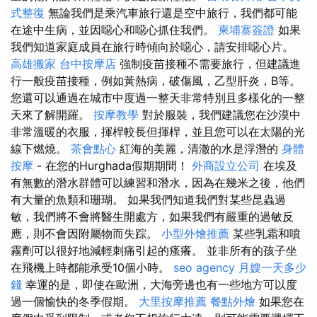
式整復
無論我們是乘汽車旅行還是空中旅行，我們都可能
在途中生病，並因噁心和噁心抓住我們。
柬埔寨簽證
如果
我們知道家庭成員在旅行時傾向於噁心，請安排噁心片。
高雄搬家
台中按摩店
強制疫苗接種不需要旅行，但建議進
行一般疫苗接種，例如黃熱病，破傷風，乙型肝炎，B等。
您還可以通過在城市中度過一整天非常特別且多樣化的一整
天來了解開羅。
按摩教學
對於服裝，我們建議您在沙漠中
非常溫暖的衣服，揮桿較長但揮桿，並且您可以在太陽的光
線下燃燒。
茶會點心
紅海的美麗，清澈的水是浮潛的
身體
按摩
- 在您的Hurghada假期期間！
外商設立公司
在埃及
有無數的潛水群體可以練習和潛水，因為在幾米之後，他們
有大量的魚類和珊瑚。 如果我們知道我們對某些昆蟲過
敏，我們將不會將醫生開處方，如果我們有嚴重的過敏反
應，則不會因附屬物而失踪。
小型外燴推薦
某些乳霜和噴
霧劑可以很好地減輕刺痛引起的瘙癢。 並非所有的孩子坐
在飛機上時都能承受10個小時。
seo agency
月嫂一天多少
錢
幸運的是，即使在歐洲，大海旁邊也有一些地方可以度
過一個愉快的冬季假期。
大里按摩推薦
餐點外燴
如果您在