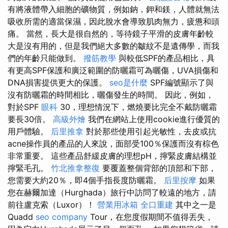
有將液體帶入細胞的礦物質，例如鈉，鉀和鎂，人體就無法
吸收所需的適當保濕，因此脫水會導致肌肉無力，疲憊和頭
痛。 當然，長大是很自然的，等待鏡子平滑的皮膚年齡較
大是沒有用的，但是我們絕大多數的皺紋不是遺傳學，而我
們的年齡只能做到。
撥筋教學
與較低SPF的產品相比，具
有更高SPF保護和廣泛範圍的防曬霜可為曬傷，UVA損傷和
DNA損害提供更大的保護。
seo是什麼
SPF編號顯示了與
沒有防曬霜的時間相比，曬傷發生的時間。 因此，例如，
對於SPF
眼科
30，理想情況下，燃燒要比完全不戴防曬霜
要長30倍。
高級外燴
我們在網站上使用cookie進行優質的
用戶體驗。
后里推拿
對於那些使用引起光敏性，去皮或抗
acne操作員的產品的人來說，面部受100％保護而沒有棕色
非常重要。 這些產品舒緩皮膚的理想pH，擰緊皮膚結構並
擰緊毛孔。
竹北推拿整復
要覆蓋整個背部的頂部和下部，
您需要大約20％，即4個手指長度防曬霜。
后里按摩
如果
您在赫爾加達（Hurghada）旅行中訪問了較遠的地方，請
前往盧克索（Luxor）！
營業用冰箱
全口重建
其中之一是
Quadd
seo company
Tour，在您度假期間不值得丟失，