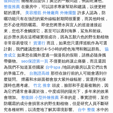
復師證照
幾種產品提供了廣泛的一般問題，例如乾膚色。
整復推薦
在藥房中，可以請求專家幫助和建議，以便更輕
鬆的選擇。
美容撥筋
外燴廠商
外燴擺盤
許多人認為，防
曬功能只有在強烈的紫外線輻射期間很重要，而其他時候，
您不必使用防曬霜。 即使您將潛水與宜人的巡遊連接起
來，您也不會觸摸它，甚至可以遇到海豚，鯊魚和射線。
起步潛水員在這裡確實很成功，因為五顏六色的野生動植物
非常容易發現！
貨運行
而且，如果您只選擇巡航作為可選
計劃，我們建議您進行4-5小時的橙色海灣和雜誌群島。
協
會成立
如果您在國外度過一個漫長的假期，請務必隨身攜
帶藥物。
seo保證第一頁
不僅要始終讓止痛藥，而且還因
為我們不知道某些國家
台中spa
/地區的藥房以及它們出售
的準備工作。
台胞證高雄
那些在旅行前的人可能會遇到什
麼疑問。 煙霧和水錶面都會放大紫外線輻射，當選擇光保
護時也應考慮。
竹北 推拿
頭皮，臉部和手是最複雜的，因
為它們通常會暴露於強，中度或弱的陽光下，多年來的效果
會增加。
整復師
小型外燴推薦
不幸的是，事實證明，某些
防曬霜的成分會損害水的野生動植物，但是研究人員不斷研
究各種材料，以清楚地了解其環境影響。
台中 整復
水中的