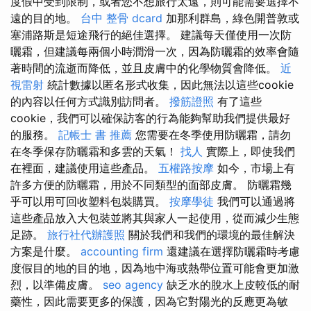
度假中受到限制，或者您不想旅行太遠，則可能需要選擇不
遠的目的地。
台中 整骨 dcard
加那利群島，綠色開普敦或
塞浦路斯是短途飛行的絕佳選擇。 建議每天僅使用一次防
曬霜，但建議每兩個小時潤滑一次，因為防曬霜的效率會隨
著時間的流逝而降低，並且皮膚中的化學物質會降低。
近
視雷射
統計數據以匿名形式收集，因此無法以這些cookie
的內容以任何方式識別訪問者。
撥筋證照
有了這些
cookie，我們可以確保訪客的行為能夠幫助我們提供最好
的服務。
記帳士 書 推薦
您需要在冬季使用防曬霜，請勿
在冬季保存防曬霜和多雲的天氣！
找人
實際上，即使我們
在裡面，建議使用這些產品。
五權路按摩
如今，市場上有
許多方便的防曬霜，用於不同類型的面部皮膚。 防曬霜幾
乎可以用可回收塑料包裝購買。
按摩學徒
我們可以通過將
這些產品放入大包裝並將其與家人一起使用，從而減少生態
足跡。
旅行社代辦護照
關於我們和我們的環境的最佳解決
方案是什麼。
accounting firm
還建議在選擇防曬霜時考慮
度假目的地的目的地，因為地中海或熱帶位置可能會更加激
烈，以準備皮膚。
seo agency
缺乏水的脫水上皮較低的耐
藥性，因此需要更多的保護，因為它對陽光的反應更為敏