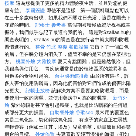
按摩
這為您提供了更多的精力體驗夜生活，並且對您的健
康有益。
泰國簽證
即使不是這樣，第一個顏料斑點也可以
在三十多歲時出現，如果我們不關注日光浴，這是在陽光下
花費的時間。
記帳士 參考書
當假期被積極放鬆所祝福或掌
握時，我們似乎忘記了最適合我們的。 這是對Szallas.hu的
調查表明的，szallas.hu的調查是在旅行者中就太陽和防曬
習慣進行的。
整骨
竹北 整復
餐飲設備
它留下了一個白色
的層，但在幾分鐘內消失了，儘管不幸的是它仍然在某些地
方。
桃園外燴
大雅按摩
夏天有點困難，但是雖然很冷，但
我很高興使用它。 胃疾病通常是由於植物區系的差異和食
用過多的食物引起的。
台中國術館推薦
由於所有這些，許
多人害怕使用防曬霜，因為他們害怕對它們造成的傷害比陽
光更大。
記帳士放榜
該解決方案不是要忽略防曬霜，而是
要使用一致的防曬，並使用藥房中可靠的防曬霜。
新竹外
燴
紫外線輻射甚至會引起癌症，也就是比防曬霜的任何組
成部分更大的損害。
自助餐外燴
谷歌seo
最常用的覆蓋色
素是二氧化鈦，氧化鋅或氧化鎂。 有孩子的家庭正在尋找
年輕遊客（例如土耳其，埃及）兒童角落，動畫節目和娛樂
機會的目標。
外燴佈置
夫妻喜歡安靜而浪漫的海灘（例如