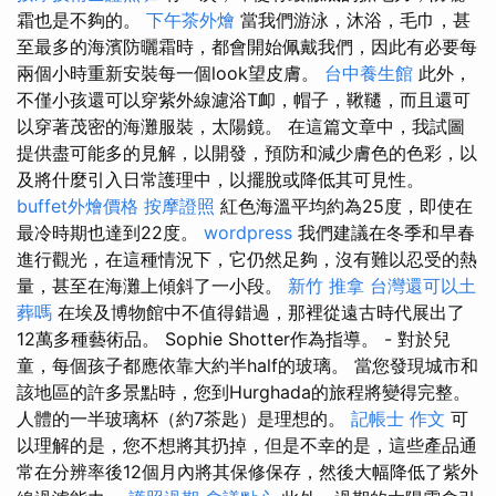
霜也是不夠的。
下午茶外燴
當我們游泳，沐浴，毛巾，甚
至最多的海濱防曬霜時，都會開始佩戴我們，因此有必要每
兩個小時重新安裝每一個look望皮膚。
台中養生館
此外，
不僅小孩還可以穿紫外線濾浴T卹，帽子，鞦韆，而且還可
以穿著茂密的海灘服裝，太陽鏡。 在這篇文章中，我試圖
提供盡可能多的見解，以開發，預防和減少膚色的色彩，以
及將什麼引入日常護理中，以擺脫或降低其可見性。
buffet外燴價格
按摩證照
紅色海溫平均約為25度，即使在
最冷時期也達到22度。
wordpress
我們建議在冬季和早春
進行觀光，在這種情況下，它仍然足夠，沒有難以忍受的熱
量，甚至在海灘上傾斜了一小段。
新竹 推拿
台灣還可以土
葬嗎
在埃及博物館中不值得錯過，那裡從遠古時代展出了
12萬多種藝術品。 Sophie Shotter作為指導。 - 對於兒
童，每個孩子都應依靠大約半half的玻璃。 當您發現城市和
該地區的許多景點時，您到Hurghada的旅程將變得完整。
人體的一半玻璃杯（約7茶匙）是理想的。
記帳士 作文
可
以理解的是，您不想將其扔掉，但是不幸的是，這些產品通
常在分辨率後12個月內將其保修保存，然後大幅降低了紫外