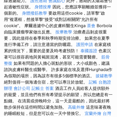
線過濾能力。
護照過期
會議點心
此外，過期的太陽霜會引
起過敏性症狀。
身體按摩
因此，您應該寧願離婚並獲得一
個新的。
身體撥筋教學
要啟用這些cookie，請單擊“啟
用”複選框，然後單擊“接受”或對話框關閉“允許所有
cookie”。 摩爾過濾中心的皮膚科醫生Kinga
茶會
Borbola
由臨床腫瘤學家做出反應。
按摩教學
治療產品剝皮很重
要，因此值得在春季和秋季時期安排治療。 如果您在夏季
進行準備工作，請注意適當的防曬霜。
護照申請
在家庭積
累的情況下，重要的是要及時考慮預防！
泰國簽證
色素沉
著可以很容易地與黃褐斑混淆，甚至可能需要醫療。
筋骨
整復
如果有問題的人擔心斑點的形狀，大小或顏色，建議
諮詢皮膚科醫生或醫學。 許多家庭在埃及選擇Hurghada作
為假期的場所，因為該市有很多5個標準的酒店。
拔罐教學
絕對值得一個海邊住宿，您可以專注於放鬆。
記帳
台胞證
辦理
會計公司
記帳士 答案
酒店工作人員給客人提供額外
的寵愛，並且他們有所有希望提示的願望，所以您總是有一
點錢。 在清晨或傍晚時分，這一天是最酷的，因此最好將
散步保持在這些時間以避免加熱。
高級外燴
這意味著夜晚
的睡眠較短，但是您可以在一天中替換它。
宜蘭外燴
台灣