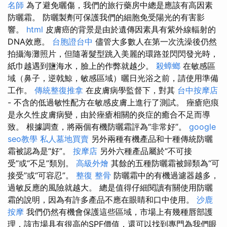
名師
為了避免曬傷，我們的旅行藥房中總是應該有高因素
防曬霜。 防曬製劑可保護我們的細胞免受陽光的有害影
響。
html
皮膚癌的背景是由於遺傳因素具有紫外線輻射的
DNA效應。
台胞證台中
儘管大多數人在第一次洗澡後仍然
拍攝海灘照片，但隨著髮型跳入美麗的環路並閃閃發光時，
紙巾越遇到鹽海水，臉上的作弊就越少。
殺蟑螂
在敏感區
域（鼻子，逆戟鯨，敏感區域）曬日光浴之前，請使用準備
工作。
傳統整復推拿
在皮膚病學監督下，對其
台中按摩店
- 不含的低過敏性配方在敏感皮膚上進行了測試。 痤瘡疤痕
是永久性皮膚病變，由於痤瘡相關的炎症的癒合不足而導
致。 根據調查，將兩個有機防曬霜評為“非常好”。
google
seo教學
私人墓地買賣
另外兩種有機產品和十種傳統防曬
霜被認為是“好”。
按摩店
另外六種產品屬於“不可接
受”或“不足”類別。
高級外燴
其餘的五種防曬霜被歸類為“可
接受”或“可容忍”。
整復 整骨
防曬霜中的有機過濾器越多，
過敏反應的風險就越大。 總是值得仔細閱讀有關使用防曬
霜的說明，因為有許多產品不應在眼睛和口中使用。
沙鹿
按摩
我們仍然有機會保護這些區域，市場上有幾種唇部護
理，該市場具有很高的SPF價值，還可以找到專門為我們眼