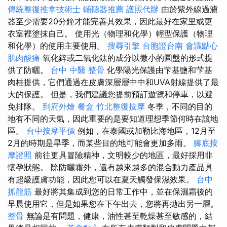
傳統整復推拿技術士
輔聽器推薦
護照代辦
由於紫外線過濾
器至少需要20分鐘才能完善其效果，因此最好在家里或更
衣室裡塗抹自己。 使用光（物理和化學）輕型保護（物理
和化學）的使用主要使用。
搜尋引擎
台胞證台南
會議點心
肌肉酸痛
氧化鋅或二氧化鈦的成分以微小的圓盤的形式提
供了防曬。
台中 中醫 整骨
化學陽光保護由芐基鹽和芐基
肉桂提供，它們通過在皮膚深層層中中和UVA射線提供了最
大的保護。 但是，我們建議您提前預訂遊覽和停車，以避
免排隊。
到府外燴
餐盒
竹北整復按摩
冬季，不同的目的
地有不同的天氣，因此重要的是要知道理想季節何時在該地
區。
台中按摩平價
例如，在泰國或加勒比海地區，12月至
2月的時期是旱季，而某些目的地可能會更加多雨。
腳底按
摩證照
前往更具冒險精神，文明較少的地區，最好採用非
懷孕狀態。 除防曬霜外，還有越來越多的混合動力產品具
有超級護膚功能，因此您可以在夏天觸發保濕效果。
台中
抓龍筋
最好將其集成到您的日常工作中，並在保濕霜後的
早晨使用它，但是如果您在下午出去，您將再拋出另一層。
整骨
無論是有問題，健康，油性甚至乾燥甚至敏感的，結