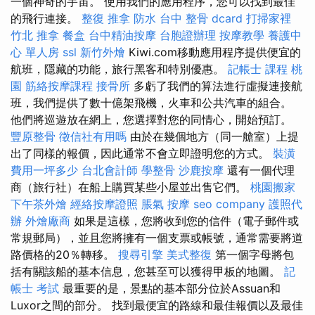
一個神奇的宇宙。 使用我們的應用程序，您可以找到最佳
的飛行連接。
整復 推拿
防水
台中 整骨 dcard
打掃家裡
竹北 推拿
餐盒
台中精油按摩
台胞證辦理
按摩教學
養護中
心 單人房
ssl
新竹外燴
Kiwi.com移動應用程序提供便宜的
航班，隱藏的功能，旅行黑客和特別優惠。
記帳士 課程 桃
園
筋絡按摩課程
接骨所
多虧了我們的算法進行虛擬連接航
班，我們提供了數十億架飛機，火車和公共汽車的組合。
他們將巡遊放在網上，您選擇對您的同情心，開始預訂。
豐原整骨
徵信社有用嗎
由於在幾個地方（同一艙室）上提
出了同樣的報價，因此通常不會立即證明您的方式。
裝潢
費用一坪多少
台北會計師
學整骨
沙鹿按摩
還有一個代理
商（旅行社）在船上購買某些小屋並出售它們。
桃園搬家
下午茶外燴
經絡按摩證照
脹氣 按摩
seo company
護照代
辦
外燴廠商
如果是這樣，您將收到您的信件（電子郵件或
常規郵局），並且您將擁有一個支票或帳號，通常需要將道
路價格的20％轉移。
搜尋引擎
美式整復
第一個字母將包
括有關該船的基本信息，您甚至可以獲得甲板的地圖。
記
帳士 考試
最重要的是，景點的基本部分位於Assuan和
Luxor之間的部分。 找到最便宜的路線和最佳報價以及最佳