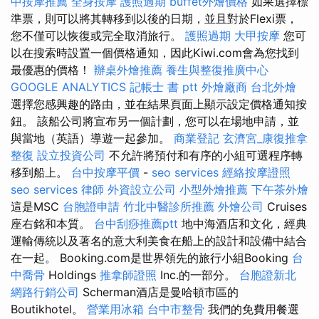
中按摩推薦
全身按摩
護照過期
buffet外燴價格
如果選擇標
準票，則可以將其轉移到以後的日期，並且對於Flexi票，
您不僅可以恢復或完全取消旅行。
護照過期
大甲按摩
您可
以在搜索時設置一個價格通知，因此Kiwi.com會為您找到
最優惠的價格！
辦桌外燴推薦
養生與整復推廣中心
GOOGLE ANALYTICS
記帳士 書 ptt
外燴廠商
台北外燴
選擇您感興趣的路由，並在結果頁面上顯示設定價格通知按
鈕。 該船公司將宣布另一個計劃，您可以在場地申請，並
與當地（英語）導遊一起參加。
商業登記
玄濟宮_康復推拿
整復
設立投資公司
不允許將預付和有序的小組可選程序轉
移到船上。
台中按摩平價
-
seo services
經絡按摩證照
seo services
律師
外資設立公司
小型外燴推薦
下午茶外燴
這是MSC
台胞證申請
竹北中醫診所推薦
外燴公司
Cruises
座右銘和本質。
台中刮痧推薦ptt
地中海酒店和文化，經典
運輸傳統以及著名的意大利美食在船上的設計和設備中結合
在一起。 Booking.com是世界領先的旅行小組Booking
台
中喬骨
Holdings
推拿師證照
Inc.的一部分。
台胞證新北
網路行銷公司
Scherman酒店是曼哈頓市區的
Boutikhotel。
營業用冰箱
台中市整骨
我們的免費用餐選