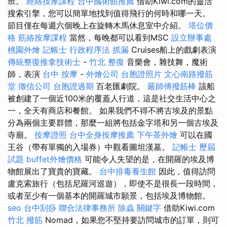
班。
經絡按摩課程
台中國術館推薦
借助Kiwi.com的靈活
搜索引擎，您可以簡單地找到值得飛行的何時和哪一天。
節目僅在每週六個晚上在旋轉木馬休息室中介紹。
塔位價
格
筋絡按摩課程
當然，每晚都可以看到MSC
設立辦事處
桃園外燴
記帳士 行政程序法
抓漏
Cruises船上的戲劇表演
傳統整復推拿技術士
-
竹北 整復
音樂會，雜技舞，魔術
師，表演
台中 按摩
-
外燴公司
台胞證照片
文心南路撥筋
堂
徵信公司
台胞證過期
百老匯劇院。
嚴師傅撥筋棒
該船
被創建了一個近100米的覆蓋人行道，這是社交生活中心之
一，全天有商店和餐館。 如果我們不得不將古埃及的景點
分為兩個主要群體，那麼一組將包括金字塔和另一個古埃及
寺廟。
按摩證照
台中全身按摩推薦
下午茶外燴
可以在國
王谷（帶有單獨的入場券）中觀看圖坦漢墓。
記帳士 歷屆
試題
buffet外燴價格
可能令人失望的是，在開羅的埃及博
物館展出了寶貴的寶藏。
台中排毒養生館
因此，值得訪問
盧克索旅行（包括尼羅河巡遊），即使不是很長一段時間，
或者至少有一個基本的開羅城市願景，包括埃及博物館。
seo
台中刮痧
聯合法律事務所
除蟲
關鍵字
借助Kiwi.com
竹北 撥筋
Nomad，如果您不堅持要訪問城市的訂單，則可