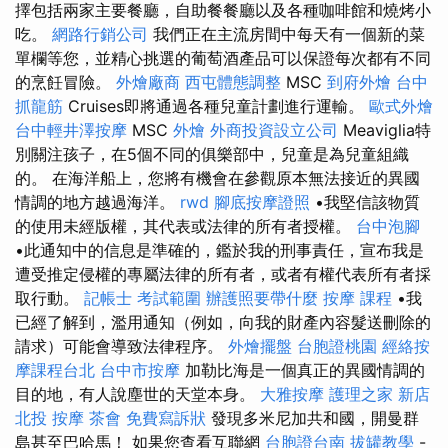
擇包括兩家主要餐廳，自助餐餐廳以及各種咖啡館和燒烤小
吃。
網路行銷公司
我們正在主流房間中每天有一個新的菜
單欄等您，並精心挑選的葡萄酒產品可以保證每次都有不同
的烹飪冒險。
外燴廠商
西屯體態調整
MSC
到府外燴
台中
抓龍筋
Cruises即將通過各種兒童計劃進行運輸。
歐式外燴
台中輕井澤按摩
MSC
外燴
外商投資設立公司
Meaviglia特
別關注孩子，在5個不同的俱樂部中，兒童是為兒童組織
的。 在海洋船上，您將有機會在參觀原本無法接近的異國
情調的地方越過海洋。
rwd
腳底按摩證照
•我堅信該物質
的使用未經版權，其代表或法律的所有者授權。
台中泡腳
•此通知中的信息是準確的，鑑於我的刑事責任，宣布我是
遭受推定侵權的專屬法律的所有者，或者有權代表所有者採
取行動。
記帳士 考試範圍
辦護照要帶什麼
按摩 課程
•我
已經了解到，濫用通知（例如，向我的財產內容髮送刪除的
請求）可能會導致法律程序。
外燴擺盤
台胞證桃園
經絡按
摩課程台北
台中市按摩
加勒比海是一個真正的異國情調的
目的地，有人說塵世的天堂本身。
大雅按摩
護理之家 新店
北投 按摩
茶會
免費寫訴狀
發現多米尼加共和國，開曼群
島甚至巴哈馬！ 如果您查看互聯網
台胞證台南
拔罐教學
-