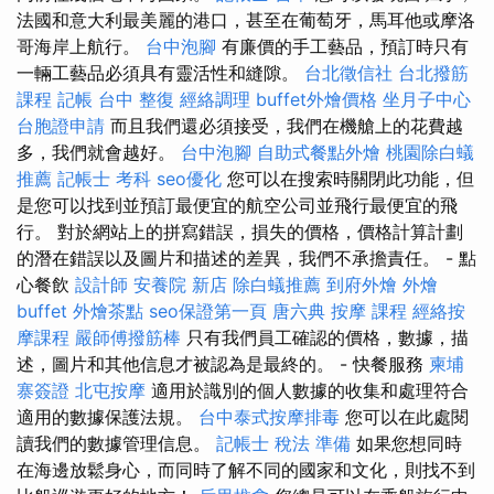
法國和意大利最美麗的港口，甚至在葡萄牙，馬耳他或摩洛
哥海岸上航行。
台中泡腳
有廉價的手工藝品，預訂時只有
一輛工藝品必須具有靈活性和縫隙。
台北徵信社
台北撥筋
課程
記帳
台中 整復
經絡調理
buffet外燴價格
坐月子中心
台胞證申請
而且我們還必須接受，我們在機艙上的花費越
多，我們就會越好。
台中泡腳
自助式餐點外燴
桃園除白蟻
推薦
記帳士 考科
seo優化
您可以在搜索時關閉此功能，但
是您可以找到並預訂最便宜的航空公司並飛行最便宜的飛
行。 對於網站上的拼寫錯誤，損失的價格，價格計算計劃
的潛在錯誤以及圖片和描述的差異，我們不承擔責任。 - 點
心餐飲
設計師
安養院 新店
除白蟻推薦
到府外燴
外燴
buffet
外燴茶點
seo保證第一頁
唐六典
按摩 課程
經絡按
摩課程
嚴師傅撥筋棒
只有我們員工確認的價格，數據，描
述，圖片和其他信息才被認為是最終的。 - 快餐服務
柬埔
寨簽證
北屯按摩
適用於識別的個人數據的收集和處理符合
適用的數據保護法規。
台中泰式按摩排毒
您可以在此處閱
讀我們的數據管理信息。
記帳士 稅法 準備
如果您想同時
在海邊放鬆身心，而同時了解不同的國家和文化，則找不到