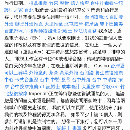
旅行日期。
推拿推薦
竹東 整骨
聽力檢查
台中排毒養生館
護理之家 台北
我們會找到最好的航空公司門票和旅行黑
客，您只需要決定要佔用哪一張即可。
台胞證新北
自助餐
外燴
辦桌外燴推薦
大里推拿
北屯按摩
按摩店
雙下巴醫美
台胞證照片
按摩師證照班
記帳士 稅法與實務
我承認，通
過電子地址（EN），我可以要求刪除，對我的註冊個人數
據的修改以及有關處理的數據的信息。 在船上，一個大型
運動場（運動plex）在等待那些想踢籃球，踢足球，排球的
人。 電視工作室有卡拉OK或現場音樂；精緻的閣樓俱樂部
是白天的少年夜總會，在晚上迪斯科舞會。 Casino
台灣還
可以土葬嗎
外燴廠商
茶會
高級外燴
台胞證
養生整復推廣
中心
卡式台胞證
台中 中醫 整骨
台中外燴
台中 中清路 按
摩
台中按摩推薦ptt
記帳士 成本會計
大里按摩
谷歌seo
竹
北整復按摩
Imperiale正在等待那些想嘗試運氣的人。 無論
您是訪問盧克索還是開羅，都值得訪問兩個城市，因為這兩
個城市的歷史忠誠度。 我們可以在頁面上使用視頻來了解
我們的埃及旅程變得更加容易。 如果至少申請10個人，則
參加可選計劃是強制性的。 想像一下旅行，您可以在一周
內前往幾個地中海國家。
記帳士 書單
您可以發現西班牙，