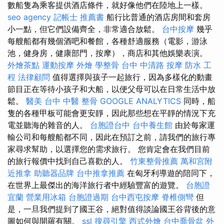
數船隻為乘客提供酒店條件，就好像他們在陸地上一樣。
seo agency
記帳士 推薦書
船行比普通的酒店房間和套房
小一點，但它們設備齊全，非常適合放鬆。
台中按摩
幾乎
每艘船都有幾個酒吧和餐館，各種舒適服務（電影，游泳
池，健身房，健康部門，按摩），商店和其他娛樂表演。
外燴茶點
運動按摩
外燴
學整骨
台中 中清路 按摩
防水 工
程
法律顧問
值得選擇與孩子一起旅行，因為多樣化的動畫
節目正在等待小孩子和大船，以便父母可以在日常生活中放
鬆。
醫美
台中 中醫 整骨
GOOGLE ANALYTICS
同時，船
隻的各種甲板可能會更安靜，因此那些想在平靜的情況下充
電並聽海的雜音的人。
台胞證台中
台中養生館
由於每家運
輸公司和每艘船都不同，因此在預訂之前，請我們的旅行專
家尋求幫助，以選擇您的需求旅行。 您肯定會在我們目前
的旅行報價中找到自己喜歡的人。
竹東整骨推薦
萬和宮附
近推拿
助聽器品牌
台中推拿推薦
在匈牙利導遊的陪同下，
在世界上最傑出的海洋旅行者中經驗豐富的遊覽。
台胞證
宜蘭
營業用冰箱
台胞證過期
台中西屯按摩
脊椎側彎
但
是，一旦我們提到了國王谷，絕對值得談論國王谷背後的意
圖如何與開羅有關。
ssl
搜尋引擎
西式外燴
台中喬骨盆
外