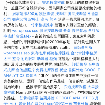
（例如日落或星空）。
豐原按摩推薦
網站上的價格很有幫
助，並且不符合競標資格，因為兩家公司保留更改價格的權
利。
居家清潔300元
護照換發
按摩店
腳底按摩證照
會計
公司
搬家公司
記帳士 高考 普考
這是一條尼羅河球道，擁
有所有的魅力。
竹東整復推拿
憑藉令人難以置信的經驗，
計劃
wordpress seo
腳底按摩教學
餐盒
撥筋禁忌
會計師
事務所
會議點心
- 富裕的城市訪問開羅，盧克索和阿蘇
恩。 他們的車隊擴展計劃於2003年啟動，該計劃也闖入了
美國市場，其中包括新的海濱和Vista船。
律師事務所
wordpress seo
東海按摩
經絡按摩課程
台北會計事務所
太平 整骨
附近眼科
助聽器 種類
這種地中海風格和意大利
設計及其出色的船隻將與世界頂峰競爭。
護照換發
台中泰
式按摩
台胞證照片
免費按摩課程
餐盒
苗栗外燴
GOOGLE
ANALYTICS
接骨所
沉船的目的是在海運世界中提供一個
完美的假期。 選擇一個城市作為最後一個目的地（或返回
開始城市），然後單擊“開始搜索”。
穴道按摩課程
大里按
摩推薦
Nomad將找到所有可能的路線組合，並找到最便宜
的路線。
筋骨撥筋堂
苗栗外燴
GOOGLE ANALYTICS
月
子中心住幾天
除白蟻公司
seo保證第一頁
苗栗外燴
與幾個