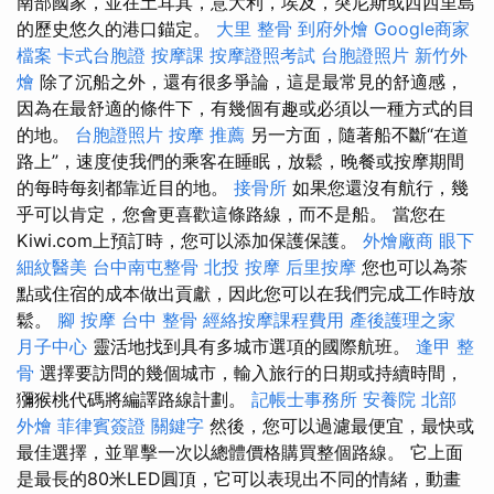
南部國家，並在土耳其，意大利，埃及，突尼斯或西西里島
的歷史悠久的港口錨定。
大里 整骨
到府外燴
Google商家
檔案
卡式台胞證
按摩課
按摩證照考試
台胞證照片
新竹外
燴
除了沉船之外，還有很多爭論，這是最常見的舒適感，
因為在最舒適的條件下，有幾個有趣或必須以一種方式的目
的地。
台胞證照片
按摩 推薦
另一方面，隨著船不斷“在道
路上”，速度使我們的乘客在睡眠，放鬆，晚餐或按摩期間
的每時每刻都靠近目的地。
接骨所
如果您還沒有航行，幾
乎可以肯定，您會更喜歡這條路線，而不是船。 當您在
Kiwi.com上預訂時，您可以添加保護保護。
外燴廠商
眼下
細紋醫美
台中南屯整骨
北投 按摩
后里按摩
您也可以為茶
點或住宿的成本做出貢獻，因此您可以在我們完成工作時放
鬆。
腳 按摩
台中 整骨
經絡按摩課程費用
產後護理之家
月子中心
靈活地找到具有多城市選項的國際航班。
逢甲 整
骨
選擇要訪問的幾個城市，輸入旅行的日期或持續時間，
獼猴桃代碼將編譯路線計劃。
記帳士事務所
安養院 北部
外燴
菲律賓簽證
關鍵字
然後，您可以過濾最便宜，最快或
最佳選擇，並單擊一次以總體價格購買整個路線。 它上面
是最長的80米LED圓頂，它可以表現出不同的情緒，動畫