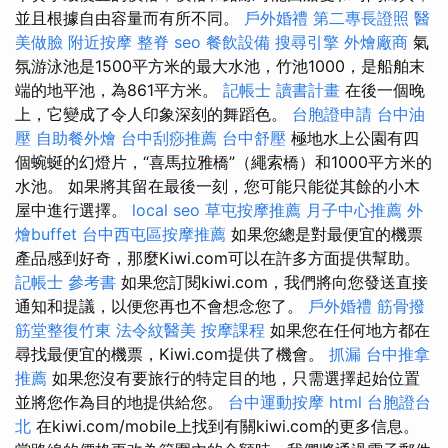
並且根據自由容量而有所不同。
戶外婚禮
第二專長證照
醫
美做臉
附近按摩
整脊
seo
餐飲設備
搜尋引擎
外燴廠商
氣
氛游泳池是1500平方米的最大水池，竹池1000，是船舶末
端的地平池，為861平方米。
記帳士 讀書計畫
在後一個晚
上，它變成了令人印象深刻的舞蹈色。
台胞證申請
台中油
壓
自助餐外燴
台中刮痧推薦
台中舒壓
極地水上公園有四
個蜿蜒的幻燈片，“喜馬拉雅橋”（繩索橋）和1000平方米的
水池。 如果將其留在最後一刻，您可能只能從其餘的小木
屋中進行選擇。
local seo
草屯按摩推薦
月子中心推薦
外
燴buffet
台中西屯區按摩推薦
如果您總是對最便宜的機票
產品感到好奇，那麼Kiwi.com可以在許多方面提供幫助。
記帳士 參考書
如果您訂閱kiwi.com，我們將向您發送直接
通知和提議，以便您再也不會想念您了。
戶外婚禮
筋骨撥
筋堂整復竹東
法令紋醫美
按摩課程
如果您在任何地方都在
尋找最便宜的機票，Kiwi.com提供了機會。
抓漏
台中推拿
推薦
如果您沒有要旅行的特定目的地，只需選擇起始位置
並將您作為目的地提供給您。
台中運動按摩
html
台胞證台
北
在kiwi.com/mobile上找到有關kiwi.com的更多信息。