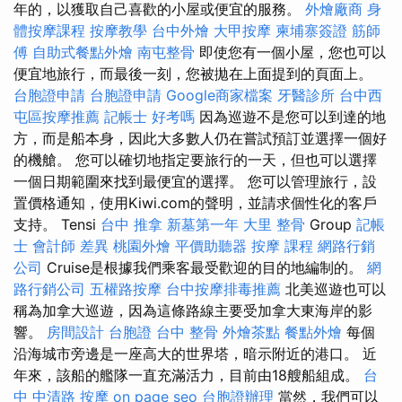
年的，以獲取自己喜歡的小屋或便宜的服務。
外燴廠商
身
體按摩課程
按摩教學
台中外燴
大甲按摩
柬埔寨簽證
筋師
傅
自助式餐點外燴
南屯整骨
即使您有一個小屋，您也可以
便宜地旅行，而最後一刻，您被拋在上面提到的頁面上。
台胞證申請
台胞證申請
Google商家檔案
牙醫診所
台中西
屯區按摩推薦
記帳士 好考嗎
因為巡遊不是您可以到達的地
方，而是船本身，因此大多數人仍在嘗試預訂並選擇一個好
的機艙。 您可以確切地指定要旅行的一天，但也可以選擇
一個日期範圍來找到最便宜的選擇。 您可以管理旅行，設
置價格通知，使用Kiwi.com的聲明，並請求個性化的客戶
支持。 Tensi
台中 推拿
新墓第一年
大里 整骨
Group
記帳
士 會計師 差異
桃園外燴
平價助聽器
按摩 課程
網路行銷
公司
Cruise是根據我們乘客最受歡迎的目的地編制的。
網
路行銷公司
五權路按摩
台中按摩排毒推薦
北美巡遊也可以
稱為加拿大巡遊，因為這條路線主要受加拿大東海岸的影
響。
房間設計
台胞證
台中 整骨
外燴茶點
餐點外燴
每個
沿海城市旁邊是一座高大的世界塔，暗示附近的港口。 近
年來，該船的艦隊一直充滿活力，目前由18艘船組成。
台
中 中清路 按摩
on page seo
台胞證辦理
當然，我們可以