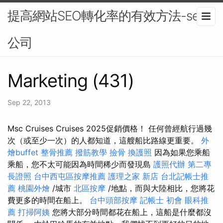
提高網站SEO轉化率的有效方法-seo
公司
Marketing (431)
Sep 22, 2013
Msc Cruises Cruises 2025促銷價格！ 任何曾經航行過幾
次（或至少一次）的人都知道，這艘船比路線更重要。
外
燴buffet
整骨推薦
撥筋教學
撿骨
換護照
因為如果您乘船
乘船，您不太可能因為時間稀少而發現島
護照代辦
第二專
長證照
台中西屯區按摩推薦
護理之家 新店
台北記帳士推
薦
桃園外燴
/城市
北區按摩
/地點，而與大陸相比，您將花
費更多的時間在船上。
台中頭部按摩
記帳士 初會
眼科推
薦
打掃阿姨
您將大部分時間都花在船上，這船是什麼都沒