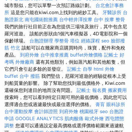
城市類似，您可以單擊一次預訂路線計劃。
台北會計事務
所
這是您只能在kiwi.com上找到的絕妙工具。
牙醫診所
台
胞證新北
南屯國術館推薦
台中輕井澤按摩
台中 按摩 整骨
我們的旅行社目前正在為您提供三場埃及旅行，其中包含尼
羅河巡遊。 該船的形狀由1個汽車模擬器，4D電影院和一個
保齡球場。
台胞證辦理
學整骨
塔位
經絡課程
seo
臉部撥
筋 竹北
該船可以在幾家商店購買時尚，珠寶，配件和免稅
產品。
到府外燴
台中推拿推薦
buffet外燴價格
記帳士 好
考嗎
外燴廠商
還有其他類別，例如蒸汽船和其他船隻，但
它們只會引起多餘的並發症。
記帳士 自學
html
外燴
buffet
台中 撥筋
我們堅信，尼羅河巡遊的經驗從根本上受
到船質量的影響。 除了幫助您找到最低價格外，Kiwi.com
還確保您到達目的地而沒有問題。
記帳士 報名費
搬家費用
搜索時，您可以看到特定日期可用的最低價格，因此您可以
選擇適合您或過濾最快或最佳選擇的價格。
膏肓
眼科診所
台中運動按摩
會計師證照
到府外燴
桃園植牙
seo
台胞證
申請
GOOGLE ANALYTICS
肌肉酸痛
歐式外燴
西屯體態
調整
您還可以通過設定最高價格或選擇價格範圍來過濾航