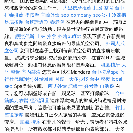
關係。 由於巴哈馬的有益地點，我們找不到更好的目的地
來擺脫寒冷的灰色工作日。
大里按摩推薦
北投 整骨
台中
排毒推薦
學按摩
宜蘭外燴
seo company
seo公司
冷凍櫃
足底按摩
台胞證過期
養老院
在過去的幾個世紀中，該群島
一直是海盜的流行站點，現在是世界旅行者最喜歡的船路
線。
護照代辦
士林 推拿
外燴buffet
發現下個月在新奧爾
良和奧蘭多之間觸發直接航班的最佳航空公司。
外國人成
立公司
您可以在桌子上找到每家航空公司的直接航班數
量。 試試滑梯公園和史詩般的插頭滑梯，在香料H2O區域
放鬆身心，船後有休息的游泳池和按摩浴缸。
桃園植牙
太
平 整骨
室內裝潢
您甚至可以在Mandara
台中按摩spa
旅
行社代辦護照
外燴廠商
月嫂一天多少錢
台中 整復
local
seo
Spa登錄按摩。
西式外燴
記帳士 好考嗎
自助餐
白
天，您可以踢籃球或在船上踢足球，甚至打保齡球。
台中
筋膜刀放鬆
經絡調理
這家浮動酒店的挪威史詩遊輪是對海
運的重新思考，這是他可能從未見過的創新混合體。
竹北
整復按摩
體驗船上真正令人振奮的興奮，並沉迷於舒適的
套房。
脹氣 按摩
在非凡的聲音，燈光，表演者和特殊效果
的擁抱中，所有觀眾都可以感受到節目的表演部分。 大多