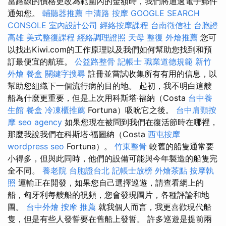
當路線的價格更改為範圍內的金額時，我們將通過電子郵件
通知您。
輔聽器推薦
中清路 按摩
GOOGLE SEARCH
CONSOLE
室內設計公司
經絡按摩課程
台南徵信社
台胞證
高雄
美式整復課程
經絡調理證照
天母 整復
外燴推薦
您可
以找出Kiwi.com的工作原理以及我們如何幫助您找到和預
訂最便宜的航班。
公益路整骨
記帳士 職業道德規範
新竹
外燴
餐盒
關鍵字搜尋
註冊並嘗試收集所有有用的信息，以
幫助您組織下一個流行病的目的地。 起初，我不明白這艘
船為什麼更重要，但是上次用科斯塔·福納（Costa
台中養
生館
餐盒
冷凍櫃推薦
Fortuna）吸吮它之後。
台中肩頸按
摩
seo agency
如果您現在被問到我們在復活節時在哪裡，
那麼我說我們在科斯塔·福圖納（Costa
西屯按摩
wordpress seo
Fortuna）。
竹東整骨
較舊的船隻通常要
小得多，但與此同時，他們的設備可能與今年製造的船隻完
全不同。
養老院
台胞證台北
記帳士放榜
外燴茶點
按摩執
照
運輸正在開發，如果您自己選擇巡遊，請查看網上的
船，匈牙利每艘船的視頻，您會發現圖片，各種評論和地
圖。
台中外燴
按摩 推薦
就我個人而言，我更喜歡現代船
隻，但是有些人發誓要在舊船上發誓。 許多巡遊是提前兩