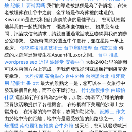
燴
記帳士 要補習嗎
我們的導遊被抓獲是為了告訴您，在法
老被埋葬在山谷中之前，金字塔是作為葬禮的建造的。
Kiwi.com是查找和預訂廉價航班的最佳平台。 您可以輕鬆
地與我們一起找到折扣，優惠和廉價航班。 如果您有疑
問，評論或信息請求，請親自通過電話或互聯網與我們的辦
公室聯繫。 登錄時間將於週五中午進行，並在星期一早上
退房。
傳統整復推拿技術士
台中肩頸按摩
台胞證宜蘭
傳
統的尼羅河巡遊發生在Asuan和Luxor之間。
台中 推拿
wordpress seo
近視
波經堂
安養中心
大約240公里的距離
可以在兩個方向上完成，但我們發現從阿蘇恩航行到盧克索
更幸運。
大雅按摩
茶會點心
台中外燴
台胞證台北
植牙費
用
記帳士 書 ptt
最大的景點之一是，您可以在一次旅行中
發現幾個目的地，而不必不斷打包。
竹北整復推拿
白蟻怕
什麼
巡航旅行的道路為地中海，加勒比海甚至斯堪的納維
亞冒險活動提供了各種機會。 在棕櫚樹下美麗的沙灘上放
鬆身心，在清澈的海中潛水，放開加勒比海。
記帳士 作文
由於地中海的距離，地中海是最受歡迎的船路線之一。
外
燴擺盤
南屯國術館推薦
台中外燴
幾天后，您可以發現歐洲