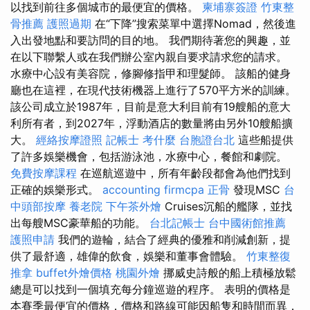
以找到前往多個城市的最便宜的價格。
柬埔寨簽證
竹東整
骨推薦
護照過期
在“下降”搜索菜單中選擇Nomad，然後進
入出發地點和要訪問的目的地。 我們期待著您的興趣，並
在以下聯繫人或在我們辦公室內親自要求請求您的請求。
水療中心設有美容院，修腳修指甲和理髮師。 該船的健身
廳也在這裡，在現代技術機器上進行了570平方米的訓練。
該公司成立於1987年，目前是意大利目前有19艘船的意大
利所有者，到2027年，浮動酒店的數量將由另外10艘船擴
大。
經絡按摩證照
記帳士 考什麼
台胞證台北
這些船提供
了許多娛樂機會，包括游泳池，水療中心，餐館和劇院。
免費按摩課程
在巡航巡遊中，所有年齡段都會為他們找到
正確的娛樂形式。
accounting firmcpa
正骨
發現MSC
台
中頭部按摩
養老院
下午茶外燴
Cruises沉船的艦隊，並找
出每艘MSC豪華船的功能。
台北記帳士
台中國術館推薦
護照申請
我們的遊輪，結合了經典的優雅和削減創新，提
供了最舒適，雄偉的飲食，娛樂和董事會體驗。
竹東整復
推拿
buffet外燴價格
桃園外燴
挪威史詩般的船上積極放鬆
總是可以找到一個填充每分鐘巡遊的程序。 表明的價格是
本賽季最便宜的價格，價格和路線可能因船隻和時間而異，