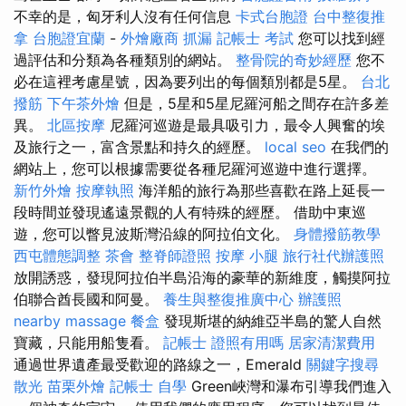
不幸的是，匈牙利人沒有任何信息
卡式台胞證
台中整復推
拿
台胞證宜蘭
-
外燴廠商
抓漏
記帳士 考試
您可以找到經
過評估和分類為各種類別的網站。
整骨院的奇妙經歷
您不
必在這裡考慮星號，因為要列出的每個類別都是5星。
台北
撥筋
下午茶外燴
但是，5星和5星尼羅河船之間存在許多差
異。
北區按摩
尼羅河巡遊是最具吸引力，最令人興奮的埃
及旅行之一，富含景點和持久的經歷。
local seo
在我們的
網站上，您可以根據需要從各種尼羅河巡遊中進行選擇。
新竹外燴
按摩執照
海洋船的旅行為那些喜歡在路上延長一
段時間並發現遙遠景觀的人有特殊的經歷。 借助中東巡
遊，您可以瞥見波斯灣沿線的阿拉伯文化。
身體撥筋教學
西屯體態調整
茶會
整脊師證照
按摩 小腿
旅行社代辦護照
放開誘惑，發現阿拉伯半島沿海的豪華的新維度，觸摸阿拉
伯聯合酋長國和阿曼。
養生與整復推廣中心
辦護照
nearby massage
餐盒
發現斯堪的納維亞半島的驚人自然
寶藏，只能用船隻看。
記帳士 證照有用嗎
居家清潔費用
通過世界遺產最受歡迎的路線之一，Emerald
關鍵字搜尋
散光
苗栗外燴
記帳士 自學
Green峽灣和瀑布引導我們進入