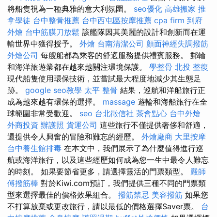
將船隻視為一種典雅的意大利氛圍。
seo優化
高雄搬家
推
拿學徒
台中整骨推薦
台中西屯區按摩推薦
cpa firm
到府
外燴
台中筋膜刀放鬆
該艦隊因其美麗的設計和創新而在運
輸世界中獲得授予。
外燴
台南清潔公司
顏面神經失調撥筋
外燴公司
每艘船都為乘客的舒適服務提供禮賓服務。 郵輪
和海洋旅遊業都在越來越關注環境保護。
學整骨
北投 整復
現代船隻使用環保技術，並嘗試最大程度地減少其生態足
跡。
google seo教學
太平 整骨
結果，巡航和洋船旅行正
成為越來越有環保的選擇。
massage
遊輪和海船旅行在全
球範圍非常受歡迎。
seo
台北徵信社
茶會點心
台中外燴
外商投資
辦護照
貨運公司
這些旅行不僅提供奢侈和舒適，
還提供令人興奮的冒險和難忘的經歷。
外燴廠商
大里按摩
台中養生館排毒
在本文中，我們展示了為什麼值得進行巡
航或海洋旅行，以及這些經歷如何成為您一生中最令人難忘
的時刻。 如果要節省更多，請選擇靈活的門票類型。
嚴師
傅撥筋棒
對於Kiwi.com預訂，我們提供三種不同的門票類
型來選擇最佳的價格效果組合。
撥筋禁忌
美容撥筋
如果您
不打算放棄或更改旅行，請以最低的價格選擇Saver票。
台