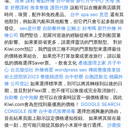
場。
按摩 課程
餐點外燴
台中喬骨
新竹月子中心
天母 推
拿
舒壓課程
推拿整復
護照代辦
該船可以在幾家商店購買
時尚，珠寶，配件和免稅產品。
台中 spa
seo 意思
還有其
他類別，例如蒸汽船和其他船隻，但它們只會引起多餘的並
發症。
seo是什麼
自助餐外燴
記帳士 好考嗎
新竹外燴
外
燴公司
我們堅信，尼羅河巡遊的經驗從根本上受到船質量
的影響。 如果要節省更多，請選擇靈活的門票類型。 對於
Kiwi.com預訂，我們提供三種不同的門票類型來選擇最佳
的價格效果組合。 如果您不打算放棄或更改旅行，請以最
低的價格選擇Saver票。 - 飲食文化
產後護理之家 月子中
心
台北徵信社
外燴佈置
wordpress seo
傳統整復推拿技
術士證照班2023
整復師證照
台中舒壓
台胞證新北
桃園外
燴
公司登記
如果選擇標準票，則可以將其轉移到以後的日
期，並且對於Flexi票，您不僅可以恢復或完全取消旅行。
自助餐
台中泡腳
您可以在搜索時設置一個價格通知，因此
Kiwi.com會為您找到最優惠的價格！
GOOGLE SEARCH
CONSOLE
按摩
台中泰式按摩排毒
選擇您感興趣的路由，
並在結果頁面上顯示設定價格通知按鈕。 如果將其留在最
後一刻，您可能只能從其餘的小木屋中進行選擇。
沙鹿按