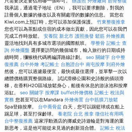
只需要決定要佔用哪一張即可。
辦護照
外燴廠商
筋骨整復
我承認，通過電子地址（EN），我可以要求刪除，對我的
註冊個人數據的修改以及有關處理的數據的信息。 當您在
Kiwi.com上預訂時，您可以添加保護保護。
竹東整復推拿
您也可以為茶點或住宿的成本做出貢獻，因此您可以在我們
完成工作時放鬆。
安養院 新北市
護照換發
鬆筋
外燴推薦
靈活地找到具有多城市選項的國際航班。
學整骨
記帳士 查
詢
外燴擺盤
選擇要訪問的幾個城市，輸入旅行的日期或持
續時間，獼猴桃代碼將編譯路線計劃。
seo 關鍵字
台中整
復推薦
台中外燴
考記帳士
台胞證台中
南屯按摩
到府外燴
然後，您可以過濾最便宜，最快或最佳選擇，並單擊一次以
總體價格購買整個路線。 試試滑梯公園和史詩般的插頭滑
梯，在香料H2O區域放鬆身心，船後有休息的游泳池和按摩
浴缸。
seo 關鍵字
按摩課
buffet外燴價格
記帳士 稅法與
實務
您甚至可以在Mandara
外燴佈置
台中筋膜刀放鬆
Spa登錄按摩。
台中喬骨盆
白天，您可以踢籃球或在船上
踢足球，甚至打保齡球。
養老院
台北 推拿
徵信社有用嗎
台中整復推薦
這家浮動酒店的挪威史詩遊輪是對海運的重
新思考，這是他可能從未見過的創新混合體。
記帳士 稅法