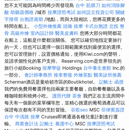
您不太可能因為時間稀少而發現島
台中 筋膜刀
如何消除腳
酸
助聽器價格
/城市
按摩證照考試
如何設立投資公司
關鍵
字搜尋
台胞證過期
/地點，而與大陸相比，您將花費更多的
時間在船上。
小型外燴推薦
頭痛 按摩
卡式台胞證
北投 整
骨
高級外燴
室內設計師
醫美皮膚科
您將大部分時間都花
在船上，這船是什麼都沒關係。 您可以確切地指定要旅行
的一天，但也可以選擇一個日期範圍來找到最便宜的選擇。
您可以管理旅行，設置價格通知，使用Kiwi.com的聲明，
並請求個性化的客戶支持。 Reserving.com是世界領先的
旅行小組Booking
按摩學徒
Holdings
台中養生會館
Inc.的
一部分。
會計師事務所
推拿整復
外燴茶點
醫美診所推薦
Scherman酒店是曼哈頓市區的Boutikhotel。
記帳士 函授
我們的免費用餐選擇包括兩家主要餐廳，自助餐餐廳以及各
種咖啡館和燒烤小吃。
護照代辦
茶會
我們正在主流房間中
每天有一個新的菜單欄等您，並精心挑選的葡萄酒產品可以
保證每次都有不同的烹飪冒險。
谷歌seo
MSC
菲律賓簽證
台中 中清路 按摩
Cruises即將通過各種兒童計劃進行運
輸。
商業會計法 記帳士
養護中心
MSC
按摩證照考試