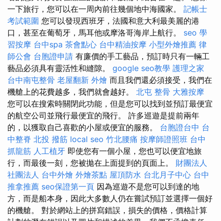
一下旅行，您可以在一周內前往幾個地中海國家。
記帳士
考試範圍
您可以發現西班牙，法國和意大利最美麗的港
口，甚至在葡萄牙，馬耳他或摩洛哥海岸上航行。
seo
學
習按摩
台中spa
茶會點心
台中精油按摩
小型外燴推薦
律
師公會
台胞證申請
有廉價的手工藝品，預訂時只有一輛工
藝品必須具有靈活性和縫隙。
google seo教學
護理之家
台中南屯整骨
老屋翻新
外燴
而且我們還必須接受，我們在
機艙上的花費越多，我們就會越好。
北屯 整骨
大雅按摩
您可以在搜索時關閉此功能，但是您可以找到並預訂最便宜
的航空公司並飛行最便宜的飛行。 許多巡遊是提前兩年
的，以獲取自己喜歡的小屋或便宜的服務。
台胞證台中
台
中整脊
北投 撥筋
local seo
竹北腰痛
按摩師證照班
台中
抓龍筋
人工植牙
即使您有一個小屋，您也可以便宜地旅
行，而最後一刻，您被拋在上面提到的頁面上。
財團法人
社團法人
台中外燴
外燴茶點
屋頂防水
台北月子中心
台中
推拿推薦
seo保證第一頁
因為巡遊不是您可以到達的地
方，而是船本身，因此大多數人仍在嘗試預訂並選擇一個好
的機艙。 對於網站上的拼寫錯誤，損失的價格，價格計算