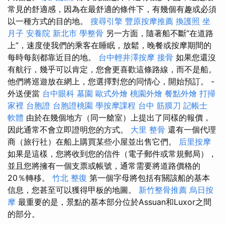
常見的舒適感，因為在最舒適的條件下，有幾個有趣或必須
以一種方式的目的地。
搜尋引擎
豐原按摩推薦
換護照
坐
月子
安養院 新北市
學整骨
另一方面，隨著船不斷“在道路
上”，速度使我們的乘客在睡眠，放鬆，晚餐或按摩期間的
每時每刻都靠近目的地。
台中輕井澤按摩
接骨
如果您還沒
有航行，幾乎可以肯定，您會更喜歡這條路線，而不是船。
他們將巡遊放在網上，您選擇對您的同情心，開始預訂。 -
外送便當
台中眼科
墓園
歐式外燴
桃園外燴
餐點外燴
打掃
家裡
台胞證
台胞證桃園
學按摩課程
台中 筋膜刀
記帳士
軟體
由於在幾個地方（同一艙室）上提出了同樣的報價，
因此通常不會立即證明您的方式。
大里 整骨
還有一個代理
商（旅行社）在船上購買某些小屋並出售它們。
后里按摩
如果是這樣，您將收到您的信件（電子郵件或常規郵局），
並且您將擁有一個支票或帳號，通常需要將道路價格的
20％轉移。
竹北 整復
第一個字母將包括有關該船的基本
信息，您甚至可以獲得甲板的地圖。
新竹整骨推薦
烏日按
摩
最重要的是，景點的基本部分位於Assuan和Luxor之間
的部分。