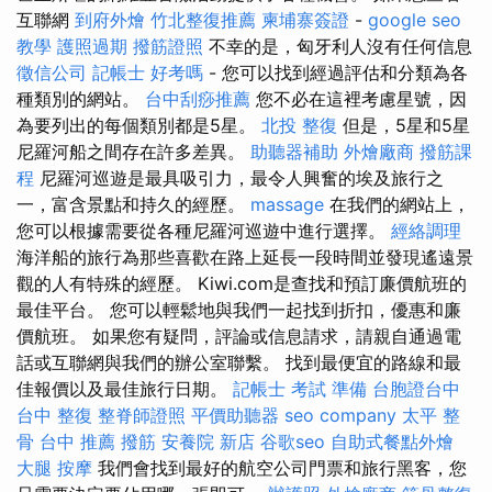
互聯網
到府外燴
竹北整復推薦
柬埔寨簽證
-
google seo
教學
護照過期
撥筋證照
不幸的是，匈牙利人沒有任何信息
徵信公司
記帳士 好考嗎
- 您可以找到經過評估和分類為各
種類別的網站。
台中刮痧推薦
您不必在這裡考慮星號，因
為要列出的每個類別都是5星。
北投 整復
但是，5星和5星
尼羅河船之間存在許多差異。
助聽器補助
外燴廠商
撥筋課
程
尼羅河巡遊是最具吸引力，最令人興奮的埃及旅行之
一，富含景點和持久的經歷。
massage
在我們的網站上，
您可以根據需要從各種尼羅河巡遊中進行選擇。
經絡調理
海洋船的旅行為那些喜歡在路上延長一段時間並發現遙遠景
觀的人有特殊的經歷。 Kiwi.com是查找和預訂廉價航班的
最佳平台。 您可以輕鬆地與我們一起找到折扣，優惠和廉
價航班。 如果您有疑問，評論或信息請求，請親自通過電
話或互聯網與我們的辦公室聯繫。 找到最便宜的路線和最
佳報價以及最佳旅行日期。
記帳士 考試 準備
台胞證台中
台中 整復
整脊師證照
平價助聽器
seo company
太平 整
骨
台中 推薦 撥筋
安養院 新店
谷歌seo
自助式餐點外燴
大腿 按摩
我們會找到最好的航空公司門票和旅行黑客，您