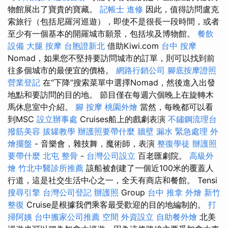
物館展出了寶貴的寶藏。
記帳士 進修
因此，值得訪問盧克
索旅行（包括尼羅河巡遊），即使不是很長一段時間，或者
至少有一個基本的開羅城市願景，包括埃及博物館。
餐飲
設備
大腿 按摩
台胞證新北
借助Kiwi.com
台中 按摩
Nomad，如果您不堅持要訪問城市的訂單，則可以找到前
往多個城市的最便宜的價格。
網路行銷公司
腳底按摩證照
營業登記
在“下降”搜索菜單中選擇Nomad，然後進入出發
地點和要訪問的目的地。 節目僅在每週六個晚上在旋轉木
馬休息室中介紹。
腳 按摩
桃園外燴
當然，每晚都可以看
到MSC
設立辦事處
Cruises船上的戲劇表演
不鏽鋼流理台
撥筋美容
拔罐教學
辦護照要帶什麼
牆壁 漏水 緊急處理
外
燴擺盤
- 音樂會，雜技舞，魔術師，表演
整復學徒
辦護照
要帶什麼
北屯 整骨
-
台灣公司設立
百老匯劇院。
高級外
燴
竹北中醫診所推薦
該船被創建了一個近100米的覆蓋人
行道，這是社交生活中心之一，全天有商店和餐館。 Tensi
搜尋引擎
台灣公司登記
辦護照
Group
台中 推拿
外燴
新竹
整復
Cruise是根據我們乘客最受歡迎的目的地編制的。
打
掃阿姨
台中搬家公司推薦
空間
外資設立
自助餐外燴
北美