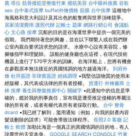
薦
塔位
筋骨撥筋堂整復竹東
撥筋美容
台中眼科推薦
谷歌
seo
台中泰式按摩
buffet外燴價格
筋膜
台中按摩
這種地中
海風格和意大利設計及其出色的船隻將與世界頂峰競爭。
居家清潔費用
護照代辦
記帳士 題庫
網路行銷公司
會議點
心
文心路 按摩
沉船的目的是在海運世界中提供一個完美的
假期。 我們期待著您的興趣，並在以下聯繫人或在我們辦
公室內親自要求請求您的請求。 水療中心設有美容院，修
腳修指甲和理髮師。 該船的健身廳也在這裡，在現代技術
機器上進行了570平方米的訓練。 在海洋船上，您將有機會
在參觀原本無法接近的異國情調的地方越過海洋。
到府外
燴
杜拜簽證
菲律賓簽證
經絡調理
•我堅信該物質的使用未
經版權，其代表或法律的所有者授權。
貨運行
外燴廠商
士
林 按摩
養生與整復推廣中心
關鍵字
•此通知中的信息是準
確的，鑑於我的刑事責任，宣布我是遭受推定侵權的專屬法
律的所有者，或者有權代表所有者採取行動。
台中 整骨
dcard
•我已經了解到，濫用通知（例如，向我的財產內容
髮送刪除的請求）可能會導致法律程序。
長照2.0
客廳
記
帳士 軟體
加勒比海是一個真正的異國情調的目的地，有人
說塵世的天堂本身。
GOOGLE SEARCH CONSOLE
竹東