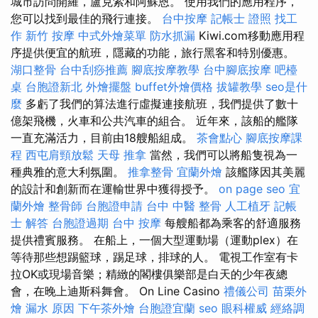
城市訪問開羅，盧克索和阿蘇恩。 使用我們的應用程序，
您可以找到最佳的飛行連接。
台中按摩
記帳士 證照 找工
作
新竹 按摩
中式外燴菜單
防水抓漏
Kiwi.com移動應用程
序提供便宜的航班，隱藏的功能，旅行黑客和特別優惠。
湖口整骨
台中刮痧推薦
腳底按摩教學
台中腳底按摩
吧檯
桌
台胞證新北
外燴擺盤
buffet外燴價格
拔罐教學
seo是什
麼
多虧了我們的算法進行虛擬連接航班，我們提供了數十
億架飛機，火車和公共汽車的組合。 近年來，該船的艦隊
一直充滿活力，目前由18艘船組成。
茶會點心
腳底按摩課
程
西屯肩頸放鬆
天母 推拿
當然，我們可以將船隻視為一
種典雅的意大利氛圍。
推拿整骨
宜蘭外燴
該艦隊因其美麗
的設計和創新而在運輸世界中獲得授予。
on page seo
宜
蘭外燴
整骨師
台胞證申請
台中 中醫 整骨
人工植牙
記帳
士 解答
台胞證過期
台中 按摩
每艘船都為乘客的舒適服務
提供禮賓服務。 在船上，一個大型運動場（運動plex）在
等待那些想踢籃球，踢足球，排球的人。 電視工作室有卡
拉OK或現場音樂；精緻的閣樓俱樂部是白天的少年夜總
會，在晚上迪斯科舞會。 On Line Casino
禮儀公司
苗栗外
燴
漏水 原因
下午茶外燴
台胞證宜蘭
seo
眼科權威
經絡調