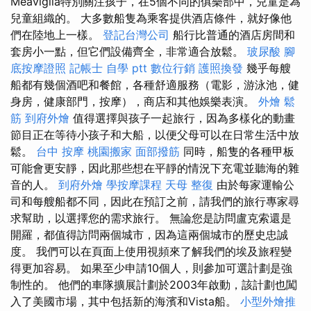
Meaviglia特別關注孩子，在5個不同的俱樂部中，兒童是為
兒童組織的。 大多數船隻為乘客提供酒店條件，就好像他
們在陸地上一樣。
登記台灣公司
船行比普通的酒店房間和
套房小一點，但它們設備齊全，非常適合放鬆。
玻尿酸
腳
底按摩證照
記帳士 自學 ptt
數位行銷
護照換發
幾乎每艘
船都有幾個酒吧和餐館，各種舒適服務（電影，游泳池，健
身房，健康部門，按摩），商店和其他娛樂表演。
外燴
鬆
筋
到府外燴
值得選擇與孩子一起旅行，因為多樣化的動畫
節目正在等待小孩子和大船，以便父母可以在日常生活中放
鬆。
台中 按摩
桃園搬家
面部撥筋
同時，船隻的各種甲板
可能會更安靜，因此那些想在平靜的情況下充電並聽海的雜
音的人。
到府外燴
學按摩課程
天母 整復
由於每家運輸公
司和每艘船都不同，因此在預訂之前，請我們的旅行專家尋
求幫助，以選擇您的需求旅行。 無論您是訪問盧克索還是
開羅，都值得訪問兩個城市，因為這兩個城市的歷史忠誠
度。 我們可以在頁面上使用視頻來了解我們的埃及旅程變
得更加容易。 如果至少申請10個人，則參加可選計劃是強
制性的。 他們的車隊擴展計劃於2003年啟動，該計劃也闖
入了美國市場，其中包括新的海濱和Vista船。
小型外燴推