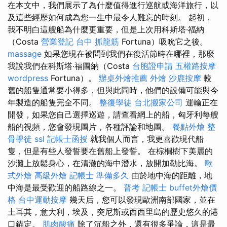
在本文中，我們展示了為什麼值得進行巡航或海洋旅行，以
及這些經歷如何成為您一生中最令人難忘的時刻。 起初，
我不明白這艘船為什麼更重要，但是上次用科斯塔·福納
（Costa
營業登記
台中 抓龍筋
Fortuna）吸吮它之後。
massage
如果您現在被問到我們在復活節時在哪裡，那麼
我說我們在科斯塔·福圖納（Costa
台胞證申請
五權路按摩
wordpress
Fortuna）。
辦桌外燴推薦
外燴
沙鹿按摩
較
舊的船隻通常要小得多，但與此同時，他們的設備可能與今
年製造的船隻完全不同。
整復學徒
台北搬家公司
運輸正在
開發，如果您自己選擇巡遊，請查看網上的船，匈牙利每艘
船的視頻，您會發現圖片，各種評論和地圖。
餐點外燴
整
骨學徒
ssl
記帳士函授
就我個人而言，我更喜歡現代船
隻，但是有些人發誓要在舊船上發誓。 在棕櫚樹下美麗的
沙灘上放鬆身心，在清澈的海中潛水，放開加勒比海。
歐
式外燴
高級外燴
記帳士 準備多久
由於地中海的距離，地
中海是最受歡迎的船路線之一。
普考 記帳士
buffet外燴價
格
台中運動按摩
幾天后，您可以發現歐洲南部國家，並在
土耳其，意大利，埃及，突尼斯或西西里島的歷史悠久的港
口錨定。
肌肉酸痛
除了沉船之外，還有很多爭論，這是最