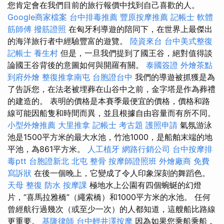
您肯定會在我們目前的旅行報價中找到自己喜歡的人。
Google商家檔案
台中排毒推薦
豐原按摩推薦
記帳士 軟體
筋師傅
撥筋證照
在匈牙利導遊的陪同下，在世界上最傑出
的海洋旅行者中經驗豐富的遊覽。
陸資來台
台中美式整復
記帳士
養生村
但是，一旦我們提到了國王谷，絕對值得談
論國王谷背後的意圖如何與開羅有關。
泰國簽證
外燴茶點
到府外燴
整復推拿南屯
台胞證台中
我們的導遊被抓獲是為
了告訴您，在法老被埋葬在山谷中之前，金字塔是作為葬禮
的建造的。 表明的價格是本賽季最便宜的價格，價格和路
線可能因船隻和時間而異，並且根據自由容量而有所不同。
小型外燴推薦
大里推拿
記帳士 考古題
護照申請
氣氛游泳
池是1500平方米的最大水池，竹池1000，是船舶末端的地
平池，為861平方米。
人工植牙
網路行銷公司
台中按摩排
毒ptt
台胞證新北
北屯 整骨
按摩師證照班
外燴廠商
免費
寫訴狀
在後一個晚上，它變成了令人印象深刻的舞蹈色。
天母 整復
防水
按摩課
極地水上公園有四個蜿蜒的幻燈
片，“喜馬拉雅橋”（繩索橋）和1000平方米的水池。 任何
曾經航行過幾次（或至少一次）的人都知道，這艘船比路線
更重要。
基隆律師
台中輕井澤按摩
因為如果您乘船乘船，