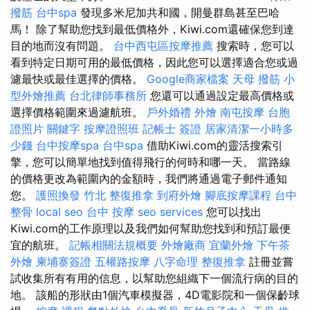
撥筋
台中spa
發現多米尼加共和國，開曼群島甚至巴哈
馬！ 除了幫助您找到最低價格外，Kiwi.com還確保您到達
目的地而沒有問題。
台中西屯區按摩推薦
搜索時，您可以
看到特定日期可用的最低價格，因此您可以選擇適合您或過
濾最快或最佳選擇的價格。
Google商家檔案
天母 撥筋
小
型外燴推薦
台北律師事務所
您還可以通過設定最高價格或
選擇價格範圍來過濾航班。
戶外婚禮
外燴
南屯按摩
台胞
證照片
關鍵字
按摩證照班
記帳士 簽證
居家清潔一小時多
少錢
台中按摩spa
台中spa
借助Kiwi.com的靈活搜索引
擎，您可以簡單地找到值得飛行的何時和哪一天。 當路線
的價格更改為範圍內的金額時，我們將通過電子郵件通知
您。
護照換發
竹北 整復推拿
到府外燴
腳底按摩課程
台中
整骨
local seo
台中 按摩
seo services
您可以找出
Kiwi.com的工作原理以及我們如何幫助您找到和預訂最便
宜的航班。
記帳相關法規概要
外燴廠商
宜蘭外燴
下午茶
外燴
柬埔寨簽證
五權路按摩
八字命理 整復推拿
註冊並嘗
試收集所有有用的信息，以幫助您組織下一個流行病的目的
地。 該船的形狀由1個汽車模擬器，4D電影院和一個保齡球