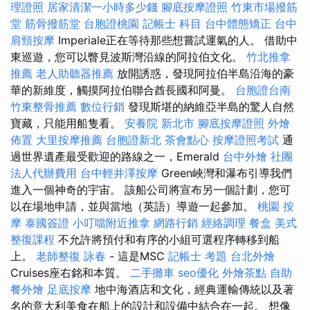
理證照
居家清潔一小時多少錢
腳底按摩證照
竹東市場撥筋
堂
筋骨撥筋堂
台胞證桃園
記帳士 科目
台中體態矯正
台中
肩頸按摩
Imperiale正在等待那些想嘗試運氣的人。 借助中
東巡遊，您可以瞥見波斯灣沿線的阿拉伯文化。
竹北推拿
推薦
老人助聽器推薦
放開誘惑，發現阿拉伯半島沿海的豪
華的新維度，觸摸阿拉伯聯合酋長國和阿曼。
台胞證台南
竹東整骨推薦
數位行銷
發現斯堪的納維亞半島的驚人自然
寶藏，只能用船隻看。
安養院 新北市
腳底按摩證照
外燴
佈置
大里按摩推薦
台胞證新北
茶會點心
按摩證照考試
通
過世界遺產最受歡迎的路線之一，Emerald
台中外燴
社團
法人代辦費用
台中輕井澤按摩
Green峽灣和瀑布引導我們
進入一個神奇的宇宙。 該船公司將宣布另一個計劃，您可
以在場地申請，並與當地（英語）導遊一起參加。
桃園 按
摩
泰國簽證
小叮噹附近推拿
網路行銷
經絡調理
餐盒
美式
整復課程
不允許將預付和有序的小組可選程序轉移到船
上。
老師整復 詠春
- 這是MSC
記帳士 考題
台北外燴
Cruises座右銘和本質。
二手攤車
seo優化
外燴茶點
自助
餐外燴
足底按摩
地中海酒店和文化，經典運輸傳統以及著
名的意大利美食在船上的設計和設備中結合在一起。 想像