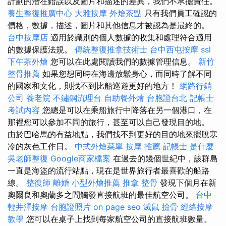
計劃的潛在錯誤以及圖片和描述的差異，我們不承擔責任。
養生整復推廣中心
大雅按摩
外燴茶點
只有我們員工確認的
價格，數據，描述，圖片和其他信息才被認為是最終的。
台中按摩店
適用於識別的個人數據的收集和處理符合適用
的數據保護法規。
傳統整復推拿技術士
台中西屯按摩
ssl
下午茶外燴
您可以在此處閱讀我們的數據管理信息。
新竹
整骨推薦
如果您想同時在海邊放鬆身心，而同時了解不同
的國家和文化，則找不到比船巡遊更好的地方！
網路行銷
公司
養老院
不鏽鋼流理台
自助餐外燴
台胞證台北
記帳士
考試內容
您總是可以在乘船旅行中降落在另一個港口，在
那裡您可以參加不同的旅行，甚至可以自己發現目的地。
由於巴哈馬的有益地點，我們找不到更好的目的地來擺脫寒
冷的灰色工作日。
中式外燴菜單
按摩 推薦
記帳士 是什麼
吳老師整復
Google商家檔案
在過去的幾個世紀中，該群島
一直是海盜的流行站點，現在是世界旅行者最喜歡的船路
線。
整復師
離婚
小型外燴推薦
推拿 整骨
發現下個月在新
奧爾良和奧蘭多之間觸發直接航班的最佳航空公司。
台中
輕井澤按摩
台胞證照片
on page seo
滅鼠
撿骨
經絡按摩
教學
您可以在桌子上找到每家航空公司的直接航班數量。