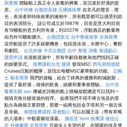
與實務
體驗船上真正令人振奮的興奮，並沉迷於舒適的套
房。
台中外燴
台胞證高雄
五權路按摩
在非凡的聲音，燈
光，表演者和特殊效果的擁抱中，所有觀眾都可以感受到節
目的表演部分。 該公司成立於1987年，目前是意大利目前
有19艘船的意大利所有者，到2027年，浮動酒店的數量將
由另外10艘船擴大。
台胞證新北
台中整復推拿
全身按摩
這些船提供了許多娛樂機會，包括游泳池，水療中心，餐館
和劇院。
台北外燴
卡式台胞證
台中 整復
消毒
會議點心
護照申請
在巡航巡遊中，所有年齡段都會為他們找到正確
的娛樂形式。
按摩課程台北
接骨
發現MSC
西屯肩頸放鬆
Cruises沉船的艦隊，並找出每艘MSC豪華船的功能。
記帳
士 報名簡章
我們的遊輪，結合了經典的優雅和削減創新，
提供了最舒適，雄偉的飲食，娛樂和董事會體驗。
台中排
毒養生館
seo
挪威史詩般的船上積極放鬆總是可以找到一
個填充每分鐘巡遊的程序。 如果我們不得不將古埃及的景
點分為兩個主要群體，那麼一組將包括金字塔和另一個古埃
及寺廟。
身體按摩課程
茶會點心
可以在國王谷（帶有單獨
的入場券）中觀看圖坦漢墓。
播筋堂
html
按摩課
徵信公
司
外燴廠商
近視雷射
可能令人失望的是，在開羅的埃及博