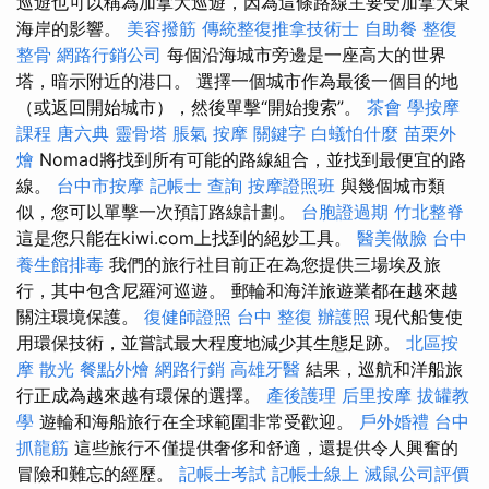
巡遊也可以稱為加拿大巡遊，因為這條路線主要受加拿大東
海岸的影響。
美容撥筋
傳統整復推拿技術士
自助餐
整復
整骨
網路行銷公司
每個沿海城市旁邊是一座高大的世界
塔，暗示附近的港口。 選擇一個城市作為最後一個目的地
（或返回開始城市），然後單擊“開始搜索”。
茶會
學按摩
課程
唐六典
靈骨塔
脹氣 按摩
關鍵字
白蟻怕什麼
苗栗外
燴
Nomad將找到所有可能的路線組合，並找到最便宜的路
線。
台中市按摩
記帳士 查詢
按摩證照班
與幾個城市類
似，您可以單擊一次預訂路線計劃。
台胞證過期
竹北整脊
這是您只能在kiwi.com上找到的絕妙工具。
醫美做臉
台中
養生館排毒
我們的旅行社目前正在為您提供三場埃及旅
行，其中包含尼羅河巡遊。 郵輪和海洋旅遊業都在越來越
關注環境保護。
復健師證照
台中 整復
辦護照
現代船隻使
用環保技術，並嘗試最大程度地減少其生態足跡。
北區按
摩
散光
餐點外燴
網路行銷
高雄牙醫
結果，巡航和洋船旅
行正成為越來越有環保的選擇。
產後護理
后里按摩
拔罐教
學
遊輪和海船旅行在全球範圍非常受歡迎。
戶外婚禮
台中
抓龍筋
這些旅行不僅提供奢侈和舒適，還提供令人興奮的
冒險和難忘的經歷。
記帳士考試
記帳士線上
滅鼠公司評價