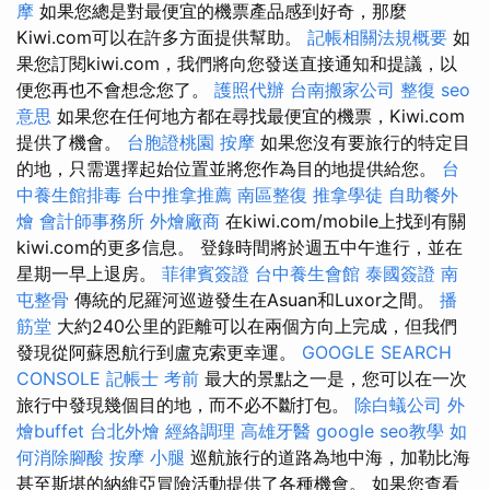
摩
如果您總是對最便宜的機票產品感到好奇，那麼
Kiwi.com可以在許多方面提供幫助。
記帳相關法規概要
如
果您訂閱kiwi.com，我們將向您發送直接通知和提議，以
便您再也不會想念您了。
護照代辦
台南搬家公司
整復
seo
意思
如果您在任何地方都在尋找最便宜的機票，Kiwi.com
提供了機會。
台胞證桃園
按摩
如果您沒有要旅行的特定目
的地，只需選擇起始位置並將您作為目的地提供給您。
台
中養生館排毒
台中推拿推薦
南區整復
推拿學徒
自助餐外
燴
會計師事務所
外燴廠商
在kiwi.com/mobile上找到有關
kiwi.com的更多信息。 登錄時間將於週五中午進行，並在
星期一早上退房。
菲律賓簽證
台中養生會館
泰國簽證
南
屯整骨
傳統的尼羅河巡遊發生在Asuan和Luxor之間。
播
筋堂
大約240公里的距離可以在兩個方向上完成，但我們
發現從阿蘇恩航行到盧克索更幸運。
GOOGLE SEARCH
CONSOLE
記帳士 考前
最大的景點之一是，您可以在一次
旅行中發現幾個目的地，而不必不斷打包。
除白蟻公司
外
燴buffet
台北外燴
經絡調理
高雄牙醫
google seo教學
如
何消除腳酸
按摩 小腿
巡航旅行的道路為地中海，加勒比海
甚至斯堪的納維亞冒險活動提供了各種機會。 如果您查看