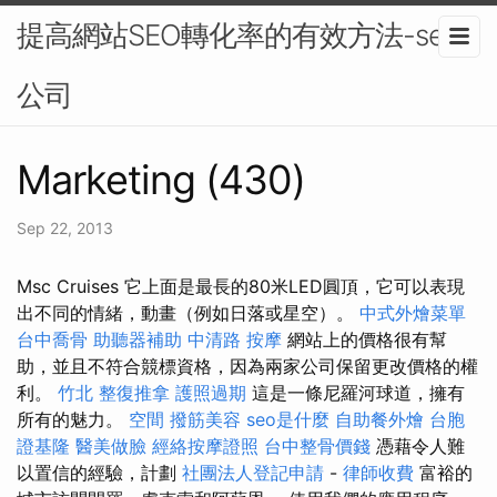
提高網站SEO轉化率的有效方法-seo
公司
Marketing (430)
Sep 22, 2013
Msc Cruises 它上面是最長的80米LED圓頂，它可以表現
出不同的情緒，動畫（例如日落或星空）。
中式外燴菜單
台中喬骨
助聽器補助
中清路 按摩
網站上的價格很有幫
助，並且不符合競標資格，因為兩家公司保留更改價格的權
利。
竹北 整復推拿
護照過期
這是一條尼羅河球道，擁有
所有的魅力。
空間
撥筋美容
seo是什麼
自助餐外燴
台胞
證基隆
醫美做臉
經絡按摩證照
台中整骨價錢
憑藉令人難
以置信的經驗，計劃
社團法人登記申請
-
律師收費
富裕的