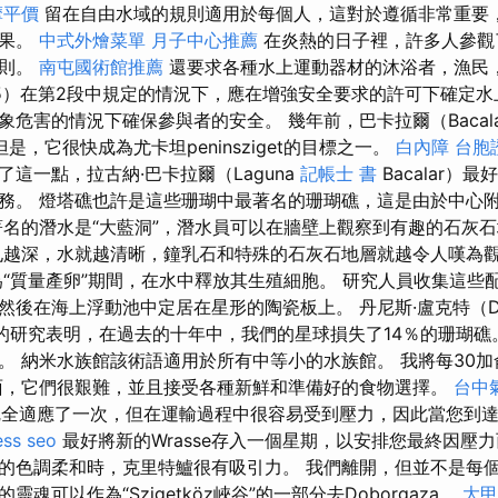
摩平價
留在自由水域的規則適用於每個人，這對於遵循非常重要
後果。
中式外燴菜單
月子中心推薦
在炎熱的日子裡，許多人參觀
規則。
南屯國術館推薦
還要求各種水上運動器材的沐浴者，漁民
5）在第2段中規定的情況下，應在增強安全要求的許可下確定水
象危害的情況下確保參與者的安全。 幾年前，巴卡拉爾（Bacal
但是，它很快成為尤卡坦peninsziget的目標之一。
白內障
台胞
這一點，拉古納·巴卡拉爾（Laguna
記帳士 書
Bacalar）
務。 燈塔礁也許是這些珊瑚中最著名的珊瑚礁，這是由於中心附
名的潛水是“大藍洞”，潛水員可以在牆壁上觀察到有趣的石灰
孔越深，水就越清晰，鐘乳石和特殊的石灰石地層就越令人嘆為
“質量產卵”期間，在水中釋放其生殖細胞。 研究人員收集這些
然後在海上浮動池中定居在星形的陶瓷板上。 丹尼斯·盧克特（De
最近的研究表明，在過去的十年中，我們的星球損失了14％的珊瑚礁。 E
。 納米水族館該術語適用於所有中等小的水族館。 我將每30
面，它們很艱難，並且接受各種新鮮和準備好的食物選擇。
台中
次完全適應了一次，但在運輸過程中很容易受到壓力，因此當您到
ss seo
最好將新的Wrasse存入一個星期，以安排您最終因壓
的色調柔和時，克里特鱸很有吸引力。 我們離開，但並不是每
魂可以作為“Szigetköz峽谷”的一部分去Doborgaza。
大甲