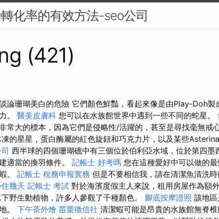
O轉化率的有效方法-seo公司
ng (421)
談論珊瑚美白的危險 它們顏色鮮豔，看起來像是由Play-Doh
引力。
醫美皮膚科
您可以在水族館世界中遇到一些不同的蛇星。
非常大的標本，因為它們是侵略性/活躍的，甚至是尋找毫無戒
凍的星星，蛋白酶屬的紅色旋鈕和巧克力片，以及某些Asterin
公司
西半球的四個珊瑚礁中有三個位於伯利亞水域，位於第四墨西
創建適當的換羽條件。
記帳士 好考嗎
您在這種愛好中可以做的最
潔蝦。
記帳士 稅務申報實務
但是不要相信我，請在清潔魚清洗時觀看
心住幾天
記帳士 考試
對於海濱度假主人來說，租用房屋作為額
水下野生動植物，許多人參觀了千種顏色。
腳底按摩證照
該地區
在地。
下午茶外燴
苗栗徵信社
清潔蝦可能是昂貴的水族館無脊椎