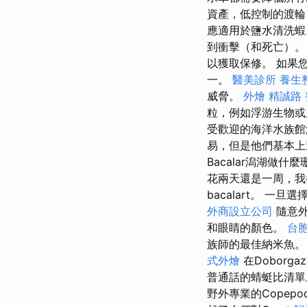
資產，低控制的渡輪
應適用於鹽水清洗
到衝擊（和死亡）
以獲取保修。 如果
一。
醫美診所
養生
威脅。
外燴
精誠路 
粒，例如浮游生物或咸
受歡迎的海洋水族館
易，但是他們基本上
Bacalar潟湖
花兩天還是一周，我
bacalart。 
外商設立公司
隨意外
和眼睛的顏色。
台
族師的最佳納米魚
式外燴
在Dobor
普通話的蜻蜓比清單
野外專業的Cope