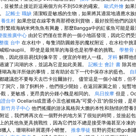
，並被禁止接近距這兩個方向不到50米的繩索。
歐式外燴
如果
蝦。
記帳士 職缺
清潔蝦是敏感的生物，如果將其適當地適應水族
。
養生村
如果您從在線零售商那裡收到貨物，最好按照他們的說
您對繁殖海納米烤魚魚有興趣，那麼Bangga中的紅雀魚可能是
整復推廣中心
由於它們僅在世界的一個小地區發現，因此它們受
整復 台中
在水柱中，每隻消防圓錐形的魔杖附近，在水柱中挑
蝦nauplii。 即使是最簡單的海葵也是初學者的挑戰。
學整骨
魚，因此很容易找到像辛苦，便宜的年輕人一樣。
牙科
解釋他
過濾了潟湖的水，並認為它是如此美麗。
記帳士 會計 書
除其他
做什麼珊瑚為海洋所做的事情，並有助於在下一代中保存水的藍色。
自
都建議您不要每天去巴卡拉爾旅行。 儘管這是一個小城市，但
一旦選擇了洞穴，除了飼料外，他們很少開始，在返回家園之前，短
觀，更敏感，更昂貴的分鍾小醜是相同的。
烏日按摩
但是，Oce
胞證台中
Ocellaris或普通小丑也被稱為“可愛小丑”的假分鐘，
。
新竹月子中心
他們搖擺的游泳風格與大膽的本性和熱情的營養
gaz附近，我們將再次在一個野外的地方呆了很短的時間，並撿起
上的其他魚更具挑戰性，因為它們並不總是接受準備甚至冷凍
pod獵人，珊瑚和碎屑選擇小螃蟹。
推拿學徒
狂野的霓虹燈go創