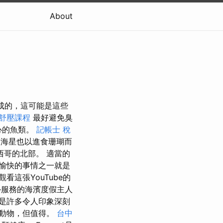
About
製成的，這可能是這些
舒壓課程
最好避免臭
心的魚類。
記帳士 稅
a海星也以進食珊瑚而
哥的北部。 適當的
愉快的事情之一就是
這張YouTube的
外服務的海濱度假主人
是許多令人印象深刻
動物，但值得。
台中