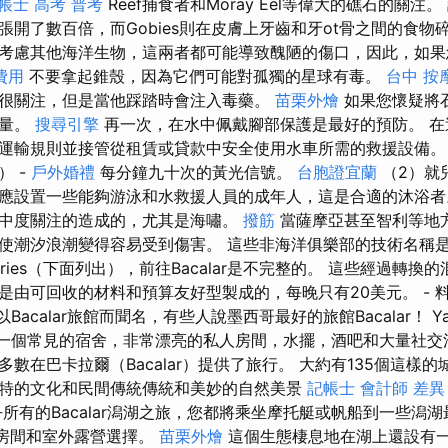
帳士 高考 普考
Reef捕食者和Moray Eel等偉大的礁石的關注。
開了數百倍，而Gobies則在皮膚上牙齒和牙ot骨之間的食物
考慮其他海洋生物，這兩者都可能導致醜陋的傷口，因此，如果
費用
不要拿起錐殼，因為它們可能對孤獨的星球有毒。
台中 按
很關注，但是當他踩踏時會注入毒藥。
苗栗外燴
如果您懷疑將
熱量。
搜尋引擎
再一次，在水中佩戴腳部保護是最好的預防。 在
運輸規則並接管從租賃或貸款中安全使用水車所需的救援設備
） -
戶外婚禮
每分鐘九十次的黃光信號。
台胞證宜蘭
（2）就
應設置一些能夠游泳和水救援人員的成年人，這是合適的沐浴者。 
中度關注的造成的，尤其是海嘯。
撥筋
當薩摩亞甚至智利等地
潮汐浪潮變得容易受到傷害。 這些非海洋俱樂部的技術名稱是Baln
aries（下面列出），前往Bacalar是不完整的。 這些經過轉
是由可回收的材料和預算友好型製成的，每晚只有20美元。 - 
Bacalar旅館而聞名，有些人說墨西哥最好的旅館Bacalar！ Yak 
ar是一個常見的宿舍，非常漂亮的私人房間，水擺，酒吧和大量社
數在巴卡拉爾（Bacalar）提供了旅行。 大約有135個這樣
特的文化和民間傳統傳統和美妙的自​​然美景
記帳士 會計師 差異
所有的Bacalar潟湖之旅，您都將乘坐摩托艇或帆船到一些潟
室內房間和室外露營選擇。
苗栗外燴
這個生態棲息地在湖上還設有