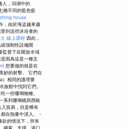
雅人，潟湖中的
到七種不同的藍色藍
etting house
如今，由於海盜越來越
應受到這些沐浴者的
士 線上課程
因此，
品或強制性設備開
接監督下在開放水域
僅是因為這是一種文
ml
您要做的就是在
美妙的射擊。 它們在
ora）相同的護理要
在水族館中找到它們。
並吃一些珊瑚物種。
洋的一系列珊瑚礁與西歐
期進入貿易，但是稀有
都在熱量中浸入。 -
條款的情況下，所有
，繩索，支撐，港口