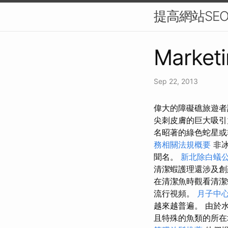
提高網站SE
Marketi
Sep 22, 2013
偉大的障礙礁旅遊者
尖刺皮膚的巨大吸
名昭著的綠色蛇星或
務相關法規概要
非冰
聞名。
新北除白蟻
清潔蝦護理還涉及
在清潔魚時觀看清
流行視頻。
月子中
越來越普遍。 由於
且特殊的魚類的所