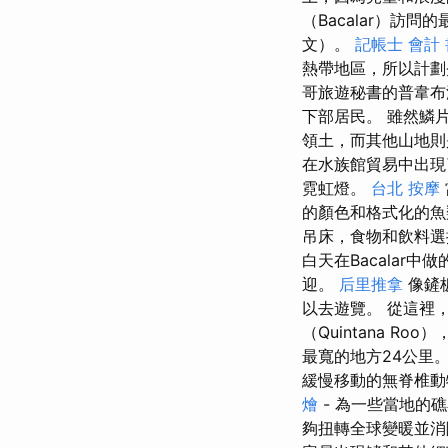
（Bacalar）訪
文）。
記帳士 會計 
熱帶地區，所以計劃
哥旅遊秘書的普韋布
下部居民。 雖然鱗
領土，而其他山地則
在水族館貿易中出現了
霓虹燈。
台北 按摩
的顏色和格式化的魚
吊床，食物和飲料
白天在Bacalar
迎。
后里推拿
像鏟
以去遊覽。 從這裡，
（Quintana Roo
最寬的地方24公里
緩慢移動的無脊椎動
燴
- 為一些當地的
夠扭轉全球變暖並消