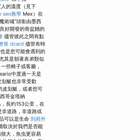
和宜人的溫度（見下
e seo教學
Mex）在
魔術城”頭銜由墨西
製良好開發的骨盆鰭的
雄
儘管彼此之間有點
整骨 dcard
儘管有時
ps也是您可能會遇到的
尤其是朝著表弟類似
，一些椅子或客廳，
eario中度過一天是
皮划艇也非常受歡
的皮划艇，或者您可
墨西哥金塔納
，長約153公里，在
是非道路，非道路或
品可以是生命
到府外
續取決於我們是否能
鰭很大，魚虫更容易