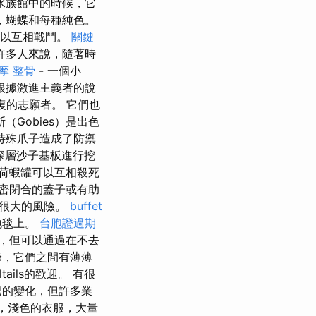
水族館中的時候，它
，蝴蝶和每種純色。
可以互相戰鬥。
關鍵
許多人來說，隨著時
摩 整骨
- 一個小
根據激進主義者的說
復的志願者。 它們也
（Gobies）是出色
特殊爪子造成了防禦
深層沙子基板進行挖
荷蝦罐可以互相殺死
密閉合的蓋子或有助
是很大的風險。
buffet
地毯上。
台胞證過期
愈，但可以通過在不去
峰，它們之間有薄薄
ils的歡迎。 有很
巴的變化，但許多業
質，淺色的衣服，大量