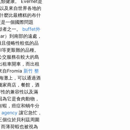
。 Evernet是
以及來自世界各地的
什麼比最糟糕的布什
暖是一個國際問題
獻者之一。
buffet外
ar）到南部的遠處，
雜且侵略性較低的品
il等更艱難的品種。
公交服務在較大的島
出租車開車，而出租
Fromia
新竹 整
海灘上，可以通過酒
幾家商店，餐館，酒
容性的兼容性以及滿
因為它是食肉動物，
有蝦，癌症和蝸牛分
 agency
讓它急忙，
三個位於貝利茲周圍
，而薄荷蝦也被視為