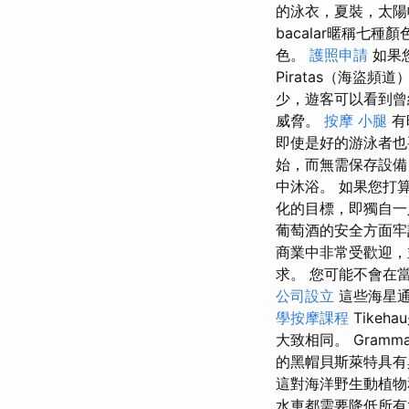
的泳衣，夏裝，太
bacalar暱稱
色。
護照申請
如果您
Piratas（海盜
少，遊客可以看到曾
威脅。
按摩 小腿
有
即使是好的游泳者
始，而無需保存設
中沐浴。 如果您打
化的目標，即獨自
葡萄酒的安全方面
商業中非常受歡迎，並且
求。 您可能不會在當地的
公司設立
這些海星通
學按摩課程
Tikeha
大致相同。 Gram
的黑帽貝斯萊特具有
這對海洋野生動植物
水車都需要降低所有