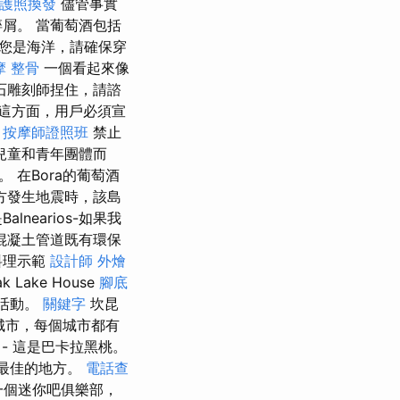
護照換發
儘管事實
碎屑。 當葡萄酒包括
您是海洋，請確保穿
摩 整骨
一個看起來像
石雕刻師捏住，請諮
這方面，用戶必須宣
。
按摩師證照班
禁止
兒童和青年團體而
在Bora的葡萄酒
方發生地震時，該島
earios-如果我
換的混凝土管道既有環保
料理示範
設計師
外燴
Lake House
腳底
交活動。
關鍵字
坎昆
的城市，每個城市都有
- 這是巴卡拉黑桃。
湖最佳的地方。
電話查
一個迷你吧俱樂部，