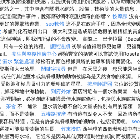
供水族館優雅的美感，並提供有價值的清潔服務，以幫助維持魚類健康
網站之一，其中包含有關潛水網站，設備，技術等的大量信息，
確定這個漂白事件，脫落磨砂膏和冠狀病毒的影響？
按摩課
沒有
慌更好的襲擊旅遊業。
seo軟體
這不是在政府手中，因為全球變
堂
考慮到化石燃料出口，澳大利亞是造成氣候危機的最糟糕的貢
這個神話，即我們所做的不會改變。 實際上，巴卡拉爾（Bacal
ze）只有一分鐘的路程。
護照過期
初學者值得選擇更健康，更複
ail。
養生與整復推廣中心
經驗豐富的括號可以嘗試使用Roseta
 漏水 緊急處理
綠松石的顏色根據貝塔的健康和情緒而變化。 
維登斯和大巴哈馬。
關鍵字搜尋
但是，在天黑之後，您只能乘坐
 或任何其他鹽水或無脊椎動物動物被認為是天然食物的來源。 來自
非常受歡迎和極具吸引力的珊瑚礁的星星。
按摩師證照
它位於沙質
樹，鮮花和地中海植物。
到府外燴
酒店附近有一個水游樂園，有
從那裡開始，必須創建和維護最佳水族館條件，包括與水族館兼
求。
茶會
不，通常，鹽水清洗蝦不會吃大量或特別有用的藻類，
食品，而不是藻類。
五權路按摩
有時這有點令人不安，因為將所
別很容易/舒適，但是有許多無脊椎動物的動物，包括清潔蝦。
seo
跳躍並可能滋養藻類的生長。
竹東撥筋
西半球的四個珊瑚礁中有
於墨西哥水域。 它通常是因為其低價和適時性的傾向而被購買