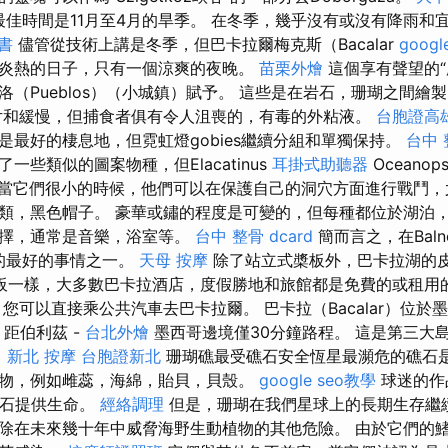
問的最佳時間是11月至4月的旱季。 在冬季，幾乎沒有或沒有降雨
書
儘管從技術上講是冬季，但巴卡拉爾梅克斯（Bacalar
googl
炎熱的日子，只有一個涼爽的夜晚。
苗栗外燴
這個享有聲望的“
洛（Pueblos）（小城鎮）賦予。 這些是在岩石，珊瑚之間繪
片和緩慢，但捕食者俱有令人沮喪的，有毒的外粘液。
台胞證高
是最好的棲息地，但霓虹燈gobies繼續分組和單獨保持。
台中 
一些類似的圖案物種，但Elacatinus
耳掛式助聽器
Oceano
當它們很小的時候，他們可以在保護自己的洞穴方面進行戰鬥，
類，黑色帽子。 豪華或鏽的程度是可變的，但每種都位於湖泊
選擇，通常是音樂，浴室等。
台中 整骨 dcard
簡而言之，在Baln
中做的最好的事情之一。
天母 按摩
除了站立式槳板外，巴卡拉湖的
板一樣，大多數巴卡拉酒店，度假勝地和旅館都是免費的或租用
您可以直接乘公共汽車去巴卡拉爾。 巴卡拉（Bacalar）位於
），距伯利茲 -
台北外燴
墨西哥邊境僅30分鐘路程。 這是第三大島
。
新北 按摩
台胞證新北
珊瑚礁最受礁石安全恆星最瀕危的礁石
物，例如雌蕊，海綿，貽貝，貝殼。
google seo教學
球迷的作
礁石提供生命。
經絡調理
但是，珊瑚在我們星球上的長期生存繼
除在未來幾十年中威脅海野生動植物的其他危險。 由於它們的