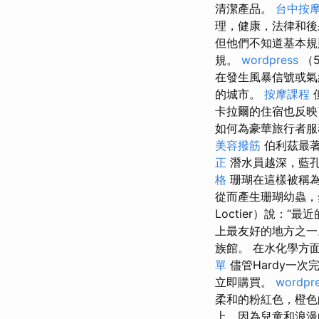
清潔產品。
台中按
理，健康，法律和
但他們不知道基本
規。
wordpress
（
在發生風暴信號或氣
的城市。
按摩課程
卡拉爾的住宿也反映了
如何為豪華旅行者服
美容撥筋
伯利茲最著
正
潛水員越深，藍
格
珊瑚在這樣被稱為
從而產生珊瑚幼蟲，
Loctier）說：“
上最友好的地方之一
族館。 在水化學方
單
儘管Hardy一
立即購買。
wordpre
柔和的粉紅色，橙色
上，因為兒童和浪漫的靈