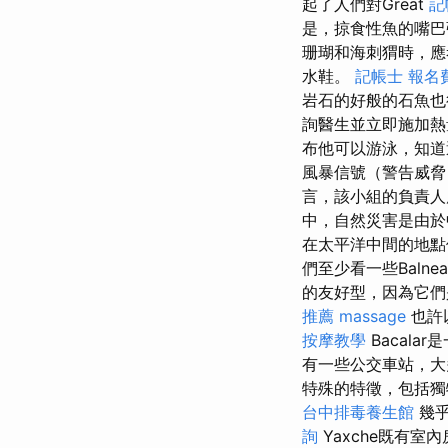
起了人們對Great
記
是，掠食性魚的嘴巴張
珊瑚和海刺猬時，應
水鞋。
記帳士 報名
岩石的好般的石魚也
詢醫生並立即施加
布他可以游泳，知道
風暴信號（警告威脅
言，該小組的負責人
中，自然災害是由於
在太平洋中間的地點使
們至少看一些Balne
的友好型，因為它們
推薦
massage
也許以
按摩教學
Bacal
有一些公交車站，大多
特殊的特徵，包括獨
台中排毒養生館
幾乎
詢
Yaxche既有