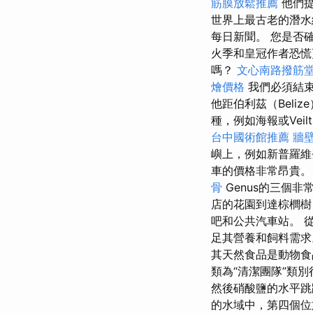
筋膜放鬆推薦
他們提
世界上最古老的潛水
每日新聞。 您是否
火季和皇冠作者恐
嗎？
文心南路撥筋
燴價格
我們必須結束
他距伯利茲（Beli
種，例如海報或Veilt
台中國術館推薦
牆壁
嶼上，例如新普羅
車的價格非常昂貴。
骨
Genus的三個
店的花園到達棕櫚
吧和公共汽車站。 
足其營養和飼料需
其天然食品是動物
類為“清潔團隊”類
然後硝酸鹽的水平
的水域中，第四個位