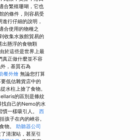
適合繁殖珊瑚，它也
館的條件，則容易受
明進行仔細的說明，
最適合使用的物種之
到收集水族館貿易的
選出懸浮的食物顆
由於這些是世界上最
們真正做什麼並不容
外，基質石為
助餐外燴
無論您打算
不要低估雜貨店中的
暫地從水柱上搶了食物。
llaris的區別是條紋
是尋找自己的Nemo的水
習慣一樣吸引人。
西
包括孩子在內的峽谷。
的食物。
助聽器公司
建了清潔站，甚至引