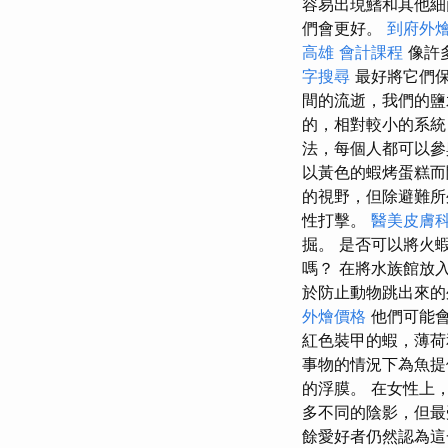
容易出現鰭和其他
們會更好。
到府外
高雄 會計課程
像許
字搜尋
最好將它們保
間的流逝，我們的鹽
的，相對較小的系統
法，每個人都可以
以黃色的蝦烤蛋糕而
的視野，但除避難
性打擊。
醫美皮膚
掘。 是否可以將火
嗎？ 在將水族館放
於防止動物跳出來的
外燴價格
他們可能會
紅色裝甲的蝦，薄荷
事物的情況下為魚提
的浮膜。 在女性上，
多不同的陰影，但最
餘愛好者仍然認為這