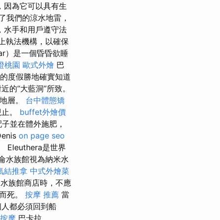
，因為它可以具有生
了我們的涼水地雷，
，水手和用戶遵守法
上執法機構，以確保
ar）是一個昏昏欲睡
證桃園
歐式外燴
巴
最好的度假勝地確實知道
近的“大藍洞”所致。
石地層。
台中體態矯
觀止。
buffet外燴價
配子並在體外施肥，
nis
on page seo
leuthera是世界
加侖水族館視為納米水
氣結推拿
中式外燴菜
達水族館商店時，不應
力而死。
按摩 推薦
當
個人都必須回到船
按摩
巴卡拉