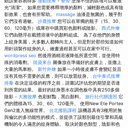
錯誤要容易得多
運動按摩
-
整骨
塗漆不佳的區域可以被激
光“清潔”。 如果您需要稀釋增厚的顏料，減輕顏色或具有陰
影效果，也會有所幫助。
massage
油漆是無菌的，幾乎對
它們沒有過敏。
沙鹿按摩
您可以在單獨的瓶子（15、30、
60、120毫升）或庫存中購買彩色顏料或陰影。
西式外燴
它們由懸浮在載體溶液中的顏料組成。 為了在他們的身體
上紋身美麗，大多數人都轉向主人，但是對於那些知道如何
用針頭製作紋身的人，繪畫過程甚至可以在家中可行。
wordpress seo
然後用酒精溶液降低所選空間，並使用特
殊的消毒劑。
陸資來台
圖像放在準備好的皮膚上，並撒上
大量的馬車粉。
新竹外燴
如果一小時後皮膚不會變紅並且
沒有其他不需要的反應，則可以放置紋身。
台中泰式按摩
排毒
在決定這樣的程序之前，請嘗試評估您的期望是否達
到所需的結果。 最好的紋身墨水在調色板中具有250多個
陰影 -
大雅按摩
色彩鮮豔，黑白顏料。
旅行社代辦護照
它
們的體積為15、30、60、120毫升。 使用New Ete Portex
Gen2進入無線世界。
台北撥筋課程
該機器具有3種用於無
與倫比的多功能性的模式，並提供了該類別最佳引擎和高級
機制的令人滿意的紋身體驗。 取決於顏色類型，陰影和色