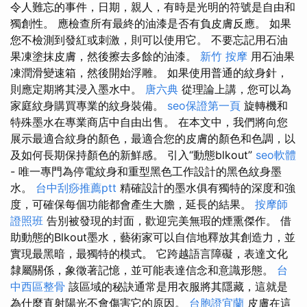
令人難忘的事件，日期，親人，有時是光明的符號是自由和
獨創性。 應檢查所有最終的油漆是否有負皮膚反應。 如果
您不檢測到發紅或刺激，則可以使用它。 不要忘記用石油
果凍塗抹皮膚，然後擦去多餘的油漆。
新竹 按摩
用石油果
凍潤滑變速箱，然後開始浮雕。 如果使用普通的紋身針，
則應定期將其浸入墨水中。
唐六典
從理論上講，您可以為
家庭紋身購買專業的紋身裝備。
seo保證第一頁
旋轉機和
特殊墨水在專業商店中自由出售。 在本文中，我們將向您
展示最適合紋身的顏色，最適合您的皮膚的顏色和色調，以
及如何長期保持顏色的新鮮感。 引入“動態blkout”
seo軟體
- 唯一專門為停電紋身和重型黑色工作設計的黑色紋身墨
水。
台中刮痧推薦ptt
精確設計的墨水俱有獨特的深度和強
度，可確保每個功能都會產生大膽，延長的結果。
按摩師
證照班
告別被發現的封面，歡迎完美無瑕的煙熏傑作。 借
助動態的Blkout墨水，藝術家可以自信地釋放其創造力，並
實現最黑暗，最獨特的模式。 它跨越語言障礙，表達文化
隸屬關係，象徵著記憶，並可能表達信念和意識形態。
台
中西區整骨
該區域的秘訣通常是用衣服將其隱藏，這就是
為什麼直射陽光不會傷害它的原因。
台胞證宜蘭
皮膚在這