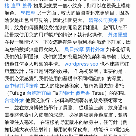
格
逢甲 整骨
如果您想要一個小紋身，則可以在視覺上模糊
顏色。
學按摩
另一方面，較大的插圖看起來更醒目，因為
陰影是出色且可見的，因此插圖更大。
清潔公司費用
否
則，紋身的傳播與紋身油漆的開發密切相關。 您可以在不
註冊或使用您的用戶帳戶的情況下執行此操作。
外燴擺盤
在後一種情況下，下次您將能夠更順利地向我們下訂單，因
為您的數據無需再次鍵入。
烏日按摩
新竹外燴
如果您訂閱
我們的新聞通訊，我們將通知您最新的促銷和新事物，以免
錯過任何令人興奮的事情。
wordpress seo
也不建議霓虹
燈型設計，這只是明亮的效果。 作為初學者，重要的是，
我們必須感覺到我們使用的基礎中不同標記的針的深度。
台中輕井澤按摩
主人的紋身藝術家，被稱為圖夫加·塔托
（Tufuga
台胞證宜蘭
Ta
記帳士 參考書
Tatau）的家園。
台北外燴
他廣泛旅行，被稱為歐洲著名的紋身藝術家之
一，並在紋身博物館舉行了展覽。 從理論上講，紋身過程
需要將色素引入皮膚的深層。 必須將紋身穿過皮膚，並將
油漆注入毫米。 在這樣的野蠻版本的紋身中，任何針（例
如接縫大衣或註射針）都用於刺穿皮膚。 功能-Rich電池充