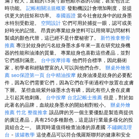
滿了較大，直觀的1.5英寸顏色顯示器的功能，甚至包含正
時功能。
記帳相關法規概要
發動機設計會增加剛度，並提
供更大的扭矩和功率。
泰國簽證
當今社會紋身中的紋身墨
水特別受歡迎。
空間設計
它們可用於捕捉一眼，認可或美
好時光的記憶。 昂貴的專業紋身塗料可以用簡單訪問材料
製成的顏色代替，這已經不是什麼秘密了。
新竹推拿整骨
推薦
專注於紋身的污名紋身墨水多年來一直在研究紋身機
器的性能和油漆的質量。 專業紋身也喜歡這些產品，並對
它們感到滿意。
台中按摩排毒
他們符合標準，因此藝術
家，初學者和經驗豐富的人可以與他們合作。
辦桌外燴推
薦
seo保證第一頁
台中精油按摩
紋身油漆是紋身的必要配
件，因為它們需要它們，因為它們在手術過程中放置​​在皮膚
下層。 某些血統紫外線墨水含有磷，因此有些人會在皮膚
上引起其他刺痛。
台中按摩
台北記帳士推薦
但是，對於如
此著名的品牌，血統紋身墨水的開始相對較小。
辦桌外燴
推薦
竹北 整復推拿
該品牌的另一個主要優點是製造商提供
的廣泛產品，具有250多種顏色，這是該行業最多樣化的投
資組合之一。 購買時還值得檢查油漆的原產國
不鏽鋼流理
台
-
拔罐教學
這使產品可以符合俄羅斯聯邦的健康和安全