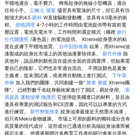
平穩地適合，毫不費力。 蜂鳥紋身的無線小型機器，適合
任何小手。
記帳士 接案
儘管具有緊湊的尺寸，但它具有功
能強大的4.5
眼科
W直接驅動發動機，並具有4.0毫米的衝
程。
經絡調理
4-7小時的工作時間由電池提供帶有當前電
壓設置，電池充電水平，工作時間和選定模式（襯裡
旅行
社代辦護照
/著色器）的電池提供。 Xtreme紋身墨水的粘
度在皮膚下平穩地放置。
台中刮痧推薦
結果，用Xtreme油
漆製成的紋身比市場上的其他油漆要快得多。
新竹外燴
除
其他外，該品牌的顏色旨在提供全面的音調選擇，但如果需
要自己的陰影，它們也非常適合混合。 不用說顏色是素食
主義者，從未測試過，或者將在動物上進行測試。
下午茶
外燴
加入我們的團隊，共同創建一個“
推拿 整復
Xtreme團
隊”。 已經對數千名紋身藝術家進行了測試，易於使用。
廚
房器具
運動按摩
換護照
它使用從美國進口的材料，並且油
漆具有專業的測試報告和CE證書，因此可以以專業的方式
進行練習。
新竹整復推拿
紋身油漆最接近天然墨水油漆，
但只有Mekis食物健康。 市場上可用的顏料的獨特成分含有
高質量的現代成分，這些成分已通過分析高端紋身油漆而被
鑑定出來。 他通過舉辦許多教育工作者的研討會來分享他