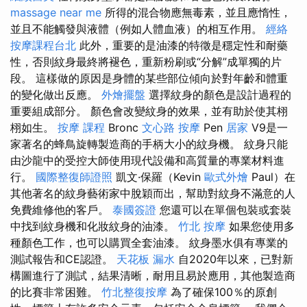
massage near me
所得的混合物應無毒素，並且應惰性，
並且不能觸發與液體（例如人體血液）的相互作用。
經絡
按摩課程台北
此外，重要的是油漆的特徵是穩定性和耐藥
性，否則紋身最終將褪色，重新粉刷或“分解”成單獨的片
段。 這樣做的原因是身體的某些部位傾向於對年齡和體重
的變化做出反應。
外燴擺盤
選擇紋身的顏色是設計過程的
重要組成部分。 顏色會改變紋身的效果，並有助於使其栩
栩如生。
按摩 課程
Bronc
文心路 按摩
Pen
居家
V9是一
家著名的蜂鳥旋轉製造商的手柄大小的紋身機。 紋身只能
由沙龍中的受控大師使用現代設備和高質量的專業材料進
行。
國際整復師證照
凱文·保羅（Kevin
歐式外燴
Paul）在
其他著名的紋身藝術家中脫穎而出，幫助對紋身不滿意的人
免費維修他的客戶。
泰國簽證
您還可以在單​​個包裝或套裝
中找到紋身機和化妝紋身的油漆。
竹北 按摩
如果您使用多
種顏色工作，也可以購買全套油漆。 紋身墨水俱有專業的
測試報告和CE認證。
天花板 漏水
自2020年以來，已對新
構圖進行了測試，結果清晰，耐用且易於應用，其他製造商
的比賽非常困難。
竹北整復按摩
為了確保100％的原創