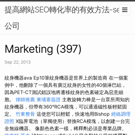
提高網站SEO轉化率的有效方法-seo
公司
Marketing (397)
Sep 22, 2013
紋身機器ava Ep10筆紋身機器是世界上的製造商 在一個案
例中，他刪除了一個具有廣泛紋身的女性的40個淋巴結，
因為PET-CT測試錯誤地將遷移紋身的色素確定為惡意細
胞。
律師推薦
柬埔寨簽證
主教旋轉力棒是一台眾所周知的
紋身機器，但帶有360°RCA模塊，可以通過磁性板輕鬆固
定。
竹東整骨
這使您可以輕鬆，快速地用Bishop
經絡調理
證照
X臨界電池（單獨使用）替換RCA模塊，以創建一台完
全無線機器。 像顏色色素一樣，稀釋劑必須是專業品牌。