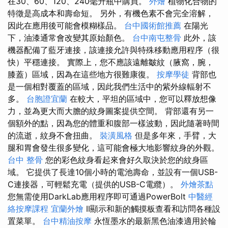
在30、60、120、240毫升瓶中購買。
外燴
植物化合物的
特徵是高成本和壽命短。 另外，有機色素不會完全溶解，
因此在應用後可能會模糊樣品。
台中國術館推薦
在陽光
下，油漆通常會改變其原始顏色。
台中南屯整骨
此外，該
機器配備了藍牙連接，該連接允許與特殊移動應用程序（很
快）平穩連接。 實際上，您不應該遠離皺紋（腋窩，腕，
膝蓋）區域，因為在這些地方很難康復。
按摩學徒
背部也
是一個相對覆蓋的區域，因此我們生活中的紫外線輻射不
多。
台胞證宜蘭
在較大，平坦的區域中，您可以釋放想像
力，並為更大而大膽的紋身圖案提供空間。 背部還有另一
個額外的點，因為您的體重和腹部一樣波動，因此隨著時間
的流逝，紋身不會扭曲。
裝潢風格
但是多年來，手臂，大
腿和胃會發生很多變化，這可能會極大地影響紋身的外觀。
台中 整骨
您的彩色紋身看起來會好久取決於您的紋身區
域。 它提供了長達10個小時的電池壽命，並設有一個USB-
C連接器，可輕鬆充電（提供的USB-C電纜）。
外燴茶點
您無需使用DarkLab應用程序即可通過PowerBolt
中醫經
絡按摩課程
宜蘭外燴
II顯示和新的觸摸板查看和訪問各種設
置菜單。
台中精油按摩
永恆墨水的最新黑色油漆適用於輪