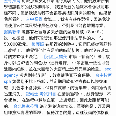
整骨推薦
對於那些決定在家進行實驗的人，他們必須仔細
學習該程序的技巧和特徵。 我認為新的油漆不會像以前那
樣不同，但是我認為我不會很容易找到所需的顏色，結果是
我所看的。
台中喬骨
實際上，我沒有很多選擇，因為我被
迫使用它們或只製作黑色紋身，否則我可能會離開專業。
撥筋教學
還擁有杜塞爾多夫沙龍的薩爾科茲（Sárköz）
說，在德國，他們可以懲罰那些使用非法塗料的人，佔
50,000歐元。
換護照
在那裡的沙龍中，它們已經從舊顏料
上改變了。 他覺得他們有足夠的時間切換，他們沒有以臨
時的方式做出決定。
毛孔粗大醫美
市場上有新的油漆，紋
身可以從47色的調色板中進行選擇。 中等密度一致性可促
進體內細線，並在大面積的大面積上進行完整的繪畫。
seo
agency
考慮到申請規則，紋身睫毛膏不會傳播。
台中按摩
spa
如果您不脫下箔紙，並定期用軟膏治療傷口以恢復組
織，則色素不會掉落，保持在皮膚下的密集層，傷口癒合將
迅速消失。
記帳士 考試用書
在磨損過程中，紋身變形，不
會褪色。 在過程中釋放血液，皮膚變紅，因此差距是可能
的。
台北搬家公司
為了避免這種情況，重要的是，經常用
組織擦掉處理的區域。 值得注意的是，這種設備的價格很