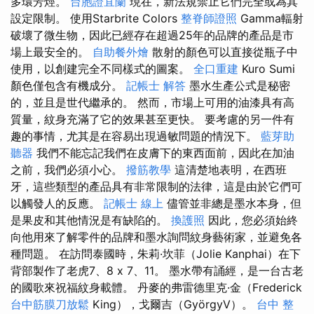
多環芳烴。
台胞證宜蘭
現在，新法規禁止它們完全或為其
設定限制。 使用Starbrite Colors
整脊師證照
Gamma輻射
破壞了微生物，因此已經存在超過25年的品牌的產品是市
場上最安全的。
自助餐外燴
散射的顏色可以直接從瓶子中
使用，以創建完全不同樣式的圖案。
全口重建
Kuro Sumi
顏色僅包含有機成分。
記帳士 解答
墨水生產公式是秘密
的，並且是世代繼承的。 然而，市場上可用的油漆具有高
質量，紋身充滿了它的效果甚至更快。 要考慮的另一件有
趣的事情，尤其是在容易出現過敏問題的情況下。
藍芽助
聽器
我們不能忘記我們在皮膚下的東西面前，因此在加油
之前，我們必須小心。
撥筋教學
這清楚地表明，在西班
牙，這些類型的產品具有非常限制的法律，這是由於它們可
以觸發人的反應。
記帳士 線上
儘管並非總是墨水本身，但
是果皮和其他情況是有缺陷的。
換護照
因此，您必須始終
向他用來了解零件的品牌和墨水詢問紋身藝術家，並避免各
種問題。 在訪問泰國時，朱莉·坎菲（Jolie Kanphai）在下
背部製作了老虎7、8 x 7、11。 墨水帶有誦經，是一台古老
的國歌來祝福紋身載體。 丹麥的弗雷德里克·金（Frederick
台中筋膜刀放鬆
King），戈爾吉（GyörgyV）。
台中 整