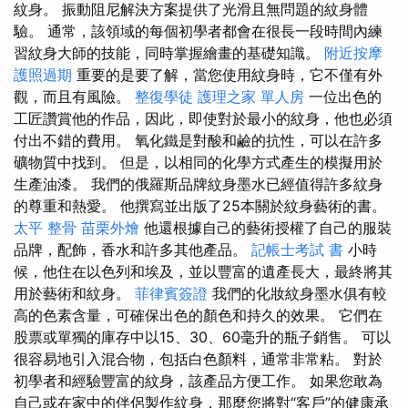
紋身。 振動阻尼解決方案提供了光滑且無問題的紋身體
驗。 通常，該領域的每個初學者都會在很長一段時間內練
習紋身大師的技能，同時掌握繪畫的基礎知識。
附近按摩
護照過期
重要的是要了解，當您使用紋身時，它不僅有外
觀，而且有風險。
整復學徒
護理之家 單人房
一位出色的
工匠讚賞他的作品，因此，即使對於最小的紋身，他也必須
付出不錯的費用。 氧化鐵是對酸和鹼的抗性，可以在許多
礦物質中找到。 但是，以相同的化學方式產生的模擬用於
生產油漆。 我們的俄羅斯品牌紋身墨水已經值得許多紋身
的尊重和熱愛。 他撰寫並出版了25本關於紋身藝術的書。
太平 整骨
苗栗外燴
他還根據自己的藝術授權了自己的服裝
品牌，配飾，香水和許多其他產品。
記帳士考試 書
小時
候，他住在以色列和埃及，並以豐富的遺產長大，最終將其
用於藝術和紋身。
菲律賓簽證
我們的化妝紋身墨水俱有較
高的色素含量，可確保出色的顏色和持久的效果。 它們在
股票或單獨的庫存中以15、30、60毫升的瓶子銷售。 可以
很容易地引入混合物，包括白色顏料，通常非常粘。 對於
初學者和經驗豐富的紋身，該產品方便工作。 如果您敢為
自己或在家中的伴侶製作紋身，那麼您將對“客戶”的健康承