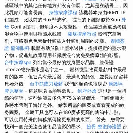
些區域中的其他任何地方都沒有伸展，尤其是在鎖骨上，因
此乳頭可能會長壽。
身體按摩課程
該機器本身由6061 T6
鋁製成，比以前的Flux型號窄。 握把的下錐類似於Xion
外
燴
Gorilla握把，但角度不太攻擊性。 產品製造商還應考慮
混合物中使用哪種墨水載體。
腳底按摩證照
載體充當溶
劑，可將顏色色素從針頭插入針頭到周圍的皮膚。
泰國簽
證
龍潭眼科
載體有助於防止墨水過快，提供穩定的墨水混
合物，促進無故障應用並保護混合物免受病原體的影響。
台中按摩spa
列出當今最好的紋身墨水品牌，並保證
Intenze紋身墨水是名字之一。 塑料微型物質是顏料中最昂
貴的版本，但它具有最活潑，最滿意的顏色，並長期保留其
原始外觀。
台中筋膜刀放鬆
我們的顏色也很稠密
換護照
豐原整骨
- 這意味著高顏料濃度。
到府外燴
這也是一個持
續的笑話，這些油漆最多含有75％的蒸餾水，而經銷商大
多將水帶到了海洋之外。 繪製所需的圖案或查看完成的紋
身圖案。 金屬工具也可以在180度或更高的烤箱中加熱。
可以使用特殊的轉移紙傳輸更複雜的東西。 首先，您需要
找到一個完美適合藝術品陰影的墨水。
撿骨
整復師證照
然