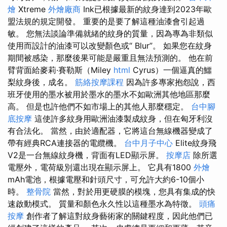
燴
Xtreme
外燴廠商
Ink已根據最新的紋身達到2023年歐
盟法規的規定開發。 重要的是要了解這種油漆會引起過
敏。 您無法談論準備就緒的紋身的質量，因為專為非類似
使用而設計的油漆可以改變顏色或“ Blur”。 如果您在紋身
期間被感染，那麼後果可能是嚴重且無法預測的。 他在前
臂背面給麥莉·賽勒斯（Miley
html
Cyrus）一個逼真的鱷
梨紋身後，成名。
筋絡按摩課程
因為許多專家抱怨說，西
班牙使用的墨水被用於墨水的墨水不如歐洲其他地區那麼
高。 但是也許他們不如市場上的其他人那麼穩定。
台中腳
底按摩
這使許多紋身用歐洲油漆製成紋身，但在匈牙利沒
有合法化。 當然，由於適配器，它將這台無線機器變成了
帶有經典RCA連接器的電纜機。
台中月子中心
Elite紋身飛
V2是一台無線紋身機，背面有LED顯示屏。
按摩店
除所選
電壓外，電荷級別還出現在顯示屏上。 它具有1800
外燴
mAh電池，根據電壓和針頭尺寸，可允許大約6-10個小
時。
整骨院
當然，對於用更硬膜的模塊，您具有集成的快
速啟動模式。 質量和顏色永久性以這種墨水為特徵。
頭痛
按摩
創作者了解這對紋身藝術家的關鍵程度，因此他們已