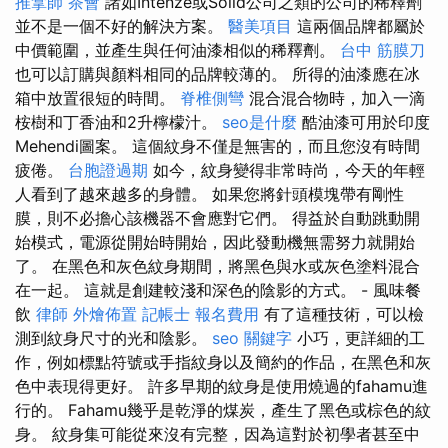
推拿師
茶會
諸如Intenze或Solid公司之類的公司的稀釋劑
並不是一個不好的解決方案。
醫美項目
這兩個品牌都屬於
中價範圍，並產生與任何油漆相似的稀釋劑。
台中 筋膜刀
也可以訂購與顏料相同的品牌較薄的。 所得的油漆應在冰
箱中放置很短的時間。
脊椎側彎
混合混合物時，加入一滴
桉樹和丁香油和2升檸檬汁。
seo是什麼
酷油漆可用於印度
Mehendi圖案。 這個紋身不僅是無害的，而且您沒有時間
疲倦。
台胞證過期
如今，紋身變得非常時尚，今天的年輕
人看到了越來越多的身體。 如果您將針頭模塊帶有剛性
膜，則不必擔心該機器不會應對它們。 得益於自動跳動開
始模式，電源從開始時開始，因此發動機無需努力就開始
了。 在黑色和灰色紋身期間，將黑色與水或灰色塗料混合
在一起。 這就是創建較淺和深色的陰影的方式。 - 風味餐
飲
律師
外燴佈置
記帳士 報名費用
有了這種技術，可以檢
測到紋身尺寸的光和陰影。
seo 關鍵字
小巧，更詳細的工
作，例如標點符號或手指紋身以及簡約的作品，在黑色和灰
色中表現得更好。 許多早期的紋身是使用燒過的fahamu進
行的。 Fahamu幾乎是乾淨的煤炭，產生了黑色或棕色的紋
身。 紋身集可能從來沒有完整，因為這對於初學者甚至中