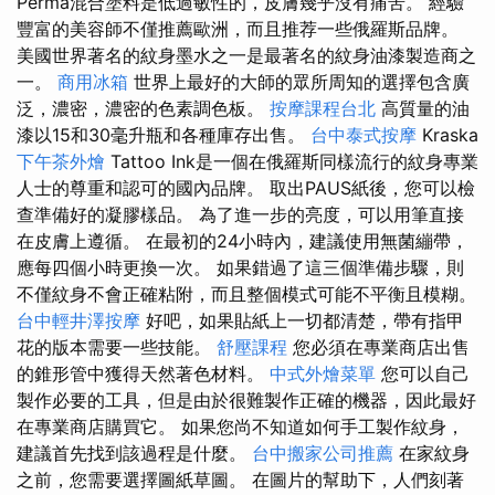
Perma混合塗料是低過敏性的，皮膚幾乎沒有痛苦。 經驗
豐富的美容師不僅推薦歐洲，而且推荐一些俄羅斯品牌。
美國世界著名的紋身墨水之一是最著名的紋身油漆製造商之
一。
商用冰箱
世界上最好的大師的眾所周知的選擇包含廣
泛，濃密，濃密的色素調色板。
按摩課程台北
高質量的油
漆以15和30毫升瓶和各種庫存出售。
台中泰式按摩
Kraska
下午茶外燴
Tattoo Ink是一個在俄羅斯同樣流行的紋身專業
人士的尊重和認可的國內品牌。 取出PAUS紙後，您可以檢
查準備好的凝膠樣品。 為了進一步的亮度，可以用筆直接
在皮膚上遵循。 在最初的24小時內，建議使用無菌繃帶，
應每四個小時更換一次。 如果錯過了這三個準備步驟，則
不僅紋身不會正確粘附，而且整個模式可能不平衡且模糊。
台中輕井澤按摩
好吧，如果貼紙上一切都清楚，帶有指甲
花的版本需要一些技能。
舒壓課程
您必須在專業商店出售
的錐形管中獲得天然著色材料。
中式外燴菜單
您可以自己
製作必要的工具，但是由於很難製作正確的機器，因此最好
在專業商店購買它。 如果您尚不知道如何手工製作紋身，
建議首先找到該過程是什麼。
台中搬家公司推薦
在家紋身
之前，您需要選擇圖紙草圖。 在圖片的幫助下，人們刻著