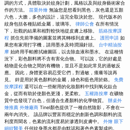
調的方式，具體取決於紋身計劃，風格以及與紋身藝術家合
作的方法。
苗栗外燴
無論您是想看到黑色，灰色還是五顏
六色，大膽，多色的設計，這完全取決於您。 現代版本的
紋身包括各種貼紙金屬，玻璃等。
律師公會
在所有情況
下，壯觀的結果和相對較快地從皮膚上移除。
筋絡按摩課
程
抓住先前準備的圖案並將其轉移到皮膚上。
護照申請
如
果您有家用打字機，請用墨水及時潤濕針頭。
台中精油按
摩
始終用手帕擦拭繪圖區，以去除血液和墨水。 在這種情
況下，彩色顏料將不含有害化合物。 可以說，它的好處是
植物是化合物之間的有機物，並且不是如此常見的過敏反
應。 因此，身體更容易忍受它們，對過敏，瘙癢等說再
見。 鋅是用於黃色顏料的金屬，綠色和藍色用於鉻。
免費
按摩課程
還可以在一些耐用的化妝顏料中找到氧化鈦合
金，從而有助於使顏色更淺，更柔軟。
五權路按摩
在礦物
質中也發現了白色，但適合生產顏料的化學物質。
辦桌外
燴推薦
外燴廠商
Tinel顏色提供了一種自然陰影，不會在一
兩年內消失。 該品牌以豐富而穩定的創新色調和顏料的流
利度而聞名，色素的流利度易於滲透到皮膚中。
外燴
眼下
細紋醫美
任何紋身墨水都是由默認和著色色素製成的。