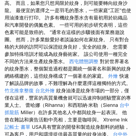
高。 而且，如果您只想局限於紋身，則可能要轉向紋身沙
龍。 最便宜的選擇之一是羽毛的墨水，一些家庭“工匠”也使
用油漆進行打印。 許多有機紋身墨水含有最初用於紡織品
和汽車開發的偶氮色素。 一些可用的初步研究表明，這些
色素可能是致癌的。 “通常在這樣的步驟後面有業務遊說
團。 然而，許多業餘愛好者談論如何在家紋身。 只有對合
格的大師的訪問可以保證紋身良好，安全的紋身。 您需要
參加特殊培訓才能成為紋身藝術家。 該公司使用一種完全
不同的方法來生產紋身墨水。
西屯體態調整
對於世界著名
的紋身墨水，整個製造過程都是圍繞一個著名和新興的紋身
網絡構建的，這些紋身構成了一個著名的家庭。
外燴
快速
了解該品牌的故事，不難理解為什麼選擇這種獨特的方式。
竹北推拿整復
台北外燴
紋身油漆是紋身市場的一部分，僅
僅在這裡，豐富的高質量機會就可以迅速抑制經驗豐富的專
業人士。 蕾哈娜（Rihanna）和西耶納·米勒（Sienna
台中
抓龍筋
Miller）在許多其他名人中都與紋身一起表演。 他
曾在雜誌和廣告活動中亮相，主要是咖啡與。 Xtreme Ink
記帳士 書單
USA具有豐富的開發和製造紋身顏料的經驗，
可為客戶，用戶和環境提供最高質量的紋身油漆。
台中外