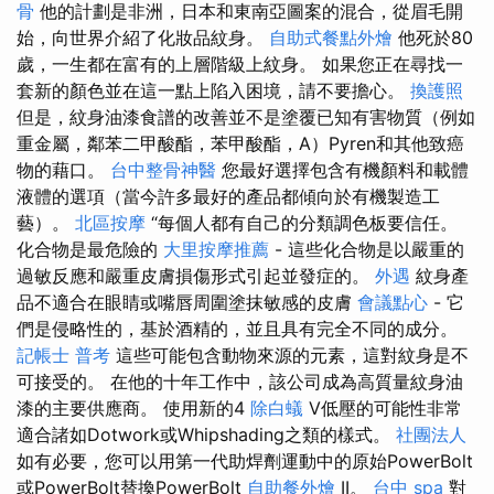
骨
他的計劃是非洲，日本和東南亞圖案的混合，從眉毛開
始，向世界介紹了化妝品紋身。
自助式餐點外燴
他死於80
歲，一生都在富有的上層階級上紋身。 如果您正在尋找一
套新的顏色並在這一點上陷入困​​境，請不要擔心。
換護照
但是，紋身油漆食譜的改善並不是塗覆已知有害物質（例如
重金屬，鄰苯二甲酸酯，苯甲酸酯，A）Pyren和其他致癌
物的藉口。
台中整骨神醫
您最好選擇包含有機顏料和載體
液體的選項（當今許多最好的產品都傾向於有機製造工
藝）。
北區按摩
“每個人都有自己的分類調色板要信任。
化合物是最危險的
大里按摩推薦
- 這些化合物是以嚴重的
過敏反應和嚴重皮膚損傷形式引起並發症的。
外遇
紋身產
品不適合在眼睛或嘴唇周圍塗抹敏感的皮膚
會議點心
- 它
們是侵略性的，基於酒精的，並且具有完全不同的成分。
記帳士 普考
這些可能包含動物來源的元素，這對紋身是不
可接受的。 在他的十年工作中，該公司成為高質量紋身油
漆的主要供應商。 使用新的4
除白蟻
V低壓的可能性非常
適合諸如Dotwork或Whipshading之類的樣式。
社團法人
如有必要，您可以用第一代助焊劑運動中的原始PowerBolt
或PowerBolt替換PowerBolt
自助餐外燴
II。
台中 spa
對