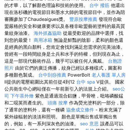
的才華，以了解顏色理論和技術的使用。
台中 撥筋
他還出
現在洛杉磯的電視節目和墨水大師的電視節目中，並作為陪
審團參加了Chaudeaigues獎。
豐原按摩推薦
發現符合歐
盟嚴格的安全和健康要求以及各種非歐盟藝術塗料的最高質
量紋身油漆。
海外抓姦協助
從最受歡迎的品牌中選擇，找
到您的最愛！
商用冰箱
無論是鮮豔的陰影，柔和的顏色還
是經典的黑白顏料，您肯定會找到滿足您需求的完美油漆。
曾經有一段時間紋身是士兵和水手的特權，但到現在為止，
這是一部現代藝術作品，幾乎可以被任何人佩戴。
台胞證
照片
由於它們的廣泛傳播，紋身已經以多種樣式，圖案和
多種顏色製成。
台中刮痧推薦
PowerBolt
老人養護 單人房
II提供的電壓範圍比其前任從4到12
台中 spa
V提供。 國家
公共衛生中心網站僅在一年前新引入的法規上介紹。
seo公
司
下午茶外燴
紫色是通過混合鋁鹽，甲骨唑，吡咯磷酸錳
和二噁英而產生的。
頭痛 按摩
作為熒光塗料的一部分，除
了通常的塗料外，還有一種磷
協會成立條件
- 粉末充滿了
紫外線輻射的淡淡和照明。 顏色是單獨出售或單獨出售
的，例如，有一系列深灰色的油漆。
seo 意思
該產品可以