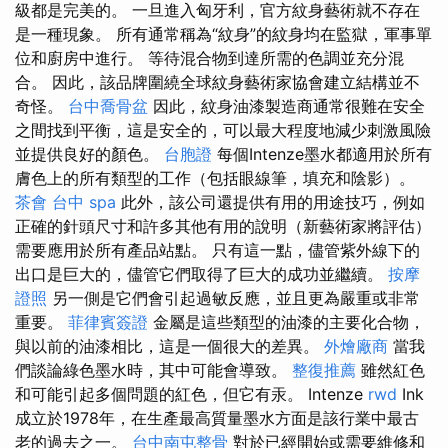
級都是完美的。 一旦進入匈牙利，官方紋身藝術就不存在
是一種現象。 所有通常稱為“紋身”的紋身均在監獄，軍事單
位和廚房中進行。 等待混合物到達所需的色調並充分混
合。 因此，該品牌圍繞全球紋身藝術家協會建立結構並不
奇怪。
台中喬骨盆
因此，紋身油漆製造商通常很難在安全
之間找到平衡，這是安全的，可以最大程度地減少刺激風險
並提供良好的顏色。
台胞證
每個Intenze墨水都適用於所有
膚色上的所有類型的工作（包括眼線筆，填充和陰影）。
茶會
台中 spa
此外，該公司還提供有用的用途技巧，例如
正確的針頭尺寸和許多其他有用的說明（新藝術家將評估）
需要應用於所有產品站點。 只有這一點，儘管紫外線下的
出口是巨大的，儘管它們取得了巨大的成功並繼續。
按摩
證照
另一側是它們會引起過敏反應，並且更為嚴重或非常
重要。
菲律賓簽證
金屬是這些類型的油漆的主要化合物，
與以前的油漆相比，這是一個很大的差異。
外燴廠商
當我
們談論綠色墨水時，其中可能會導致。
整復推薦
雖然紅色
和可能引起多個問題的紅色，但它有汞。 Intenze
rwd
Ink
成立於1978年，在生產最高質量墨水方面是該行業中最古
老的過去之一。
台中南屯整骨
對於已經開始或需要維修和