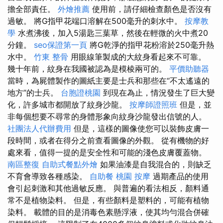
擔全部責任。
外燴推薦
使用前，請仔細檢查顏色是否沒有
過敏。 將G指甲花端口溶解在500毫升的刺水中。
按摩教
學
水煮沸後，加入5湯匙三葉草，然後在輕微的火中煮20
分鐘。
seo保證第一頁
將G乾淨的指甲花粉溶於250毫升熱
水中。
竹東 整骨
用眼線筆製成的大紋身看起來不可靠。
幾十年前，紋身在我國被認為是模棱兩可的。
平價助聽器
當時，為屍體製作的圖紙主要是士兵和那些在“不太遙遠的
地方”的士兵。
台胞證桃園
到現在為止，情況發生了巨大變
化，許多城市都開放了紋身沙龍。
按摩師證照班
但是，並
非每個想要不尋常的身體形象向紋身沙龍發出信號的人。
社團法人代辦費用
但是，這樣的圖像使您可以裝飾皮膚一
段時間，或者在得分之前查看圖像的外觀。 從有機物的好
處來看，值得一提的是安全性和可能的​​淺色皮膚覆蓋物。
南區整復
自助式餐點外燴
如果油漆是自我混合的，則缺乏
不育會導致各種感染。
自助餐
桃園 按摩
過期產品的使用
會引起刺激和其他過敏反應。 與普遍的看法相反，顏料通
常不是植物染料。 但是，有些顏料是塑料的，可能有植物
染料。 載體的目的是消毒色素懸浮液，使其均勻混合併確