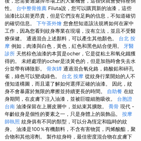
後，您需要過濾掉市場上的大量機會，這很快就會變得壓倒
性。
台中整骨推薦
Filuta說，您可以購買新的油漆，這些
油漆比以前更昂貴，但是它們沒有足夠的信息，不知道確切
的確切信息。
下午茶外燴
您會想知道該法規將如何在家中
工作，因為您看到紋身專業在現場，沒有立法，並且不受醫
療保健。 通過混合上述顏料，可以產生其他顏色。
台北 按
摩
例如，肉漆與白色，黃色，紅色和黑色結合使用。
牙醫
診所
天然棕色油漆的本質是ocher，它是從粘土和氧化鐵獲
得的。 未經處理的ocher是淡黃色的，但是加熱時會失去水
分並帶有磚陰影。
骨灰罈
通過混合氧化鉻，鉻酸鉛和碎孔
雀，綠色可以變成綠色。
台北 按摩
從紋身行業開始的人不
僅知道構圖，而且還了解如何選擇正確的油漆。 因此，紋
身不會暴露於無限的摩擦並持續更長的時間。
自助餐
在紋
身期間，在皮膚下注入油漆，並被巨噬細胞吸收。
台胞證
台南
油漆保留在上層皮層中，並結束其擴散。
喬骨
現代 -
年齡紋身是個性的要素之一，只是身體上的裝飾品。
按摩
師執照
紋身俱有不同的類型，可以分為恆定和臨時的紋
身。 油漆是100％有機顏料，不含有害物質，丙烯酸酯，聚
合物和其他溶劑。 製作紋身時，最佳密度混合物在皮膚下