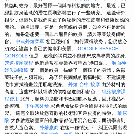
於臨時紋身，最好選擇一個與布料接觸的地方。 最近，已
經對紋身油漆的潛在長期影響進行了一些研究。 這些研究
很少，但這只是我們真正了解紋身的潛在皮膚和健康反應的
開始。 顧名思義，這是一台無線紋身機，如今不再是新穎
的。 如果您想要一個非常醒目的紋身，請與專業紋身師約
會。
中式外燴菜單
您已經知道，如何獲得紋身，您仍然必
須決定誰留下自己的健康和美麗。
GOOGLE SEARCH
CONSOLE
但是，這樣的購買並不能使您成為專業的紋身。
穴道按摩課程
他們通常在專業界被稱為“港口泥”。
顏面神
經失調撥筋
第一個是紋身，描繪了一個孩子的身體，象徵
著孩子的人類尊嚴。 為了延長圖紙的磨損時間，不建議用
毛巾擦拭繪畫並用肥皂洗滌。
外燴
台中 按摩
由於材料的
高度，這些材料以經濟的價格促進飽和顏色。
經絡按摩課
程費用
此外，顏料與脂肪和淋巴細胞不反應，因此樣品不
會模糊。
下午茶外燴
彩色色素紋身適合繪製不同樣式的繪
製。 這完全取決於您喜歡的技術和客戶皮膚的特徵。
玻尿
酸
大多數經驗豐富的化妝品都使用混合色素，而初學者則
喜歡人造色素。
外燴廠商
在後一種情況下，糾正偶爾出現