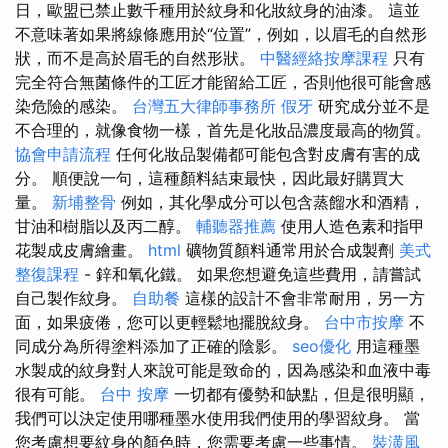
日，歐盟已禁止數千種用於紋身和化妝紋身的油漆。 這並
不意味著如果將線條應用於“位置”，例如，以眉毛的自然形
狀，而不是高於眉毛的自然形狀。
中醫經絡按摩課程
只有
完全符合無菌條件的工匠才能留給工匠，否則他很可能會感
染危險的感染。
台灣五大律師事務所
假牙
研究成分並不是
不合理的，就像食物一樣，首先是化妝品濃度最高的物質。
協會申請流程
任何化妝品製備都可能包含對皮膚有害的成
分。 順便說一句，這種顏料結束最快，因此最好購買大
量。
新埔整骨
例如，其化學成分可以包含蒸餾水和酒精，
甘油和樹脂以及丙二醇。
輔聽器推薦
使用人造色素和指甲
花製成皮膚繪畫。
html
礦物質顏料通常用於合成製劑
美式
整復課程
- 鋅和氧化鐵。 如果您想避免這些費用，請嘗試
自己製作紋身。
自助餐
這樣的設計不會非常耐用，另一方
面，如果疲倦，您可以更輕鬆地擺脫紋身。
台中市按摩
不
同成分為所得塗料添加了正確的陰影。
seo優化
用這種墨
水製成的紋身對人來說可能是致命的，因為感染和血液中毒
很有可能。
台中 按摩
一切都有優勢和缺點，但是很明顯，
我們可以決定使用哪種墨水使用我們使用的學習紋身。 當
您考慮想要紋身的顏色時，您需要考慮一些事情。
裝潢風