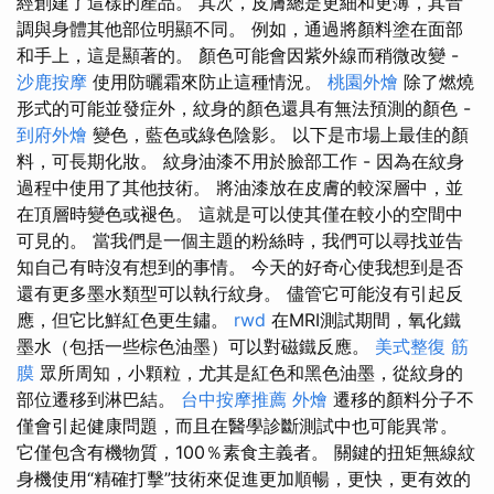
經創建了這樣的產品。 其次，皮膚總是更細和更薄，其音
調與身體其他部位明顯不同。 例如，通過將顏料塗在面部
和手上，這是顯著的。 顏色可能會因紫外線而稍微改變 -
沙鹿按摩
使用防曬霜來防止這種情況。
桃園外燴
除了燃燒
形式的可能並發症外，紋身的顏色還具有無法預測的顏色 -
到府外燴
變色，藍色或綠色陰影。 以下是市場上最佳的顏
料，可長期化妝。 紋身油漆不用於臉部工作 - 因為在紋身
過程中使用了其他技術。 將油漆放在皮膚的較深層中，並
在頂層時變色或褪色。 這就是可以使其僅在較小的空間中
可見的。 當我們是一個主題的粉絲時，我們可以尋找並告
知自己有時沒有想到的事情。 今天的好奇心使我想到是否
還有更多墨水類型可以執行紋身。 儘管它可能沒有引起反
應，但它比鮮紅色更生鏽。
rwd
在MRI測試期間，氧化鐵
墨水（包括一些棕色油墨）可以對磁鐵反應。
美式整復 筋
膜
眾所周知，小顆粒，尤其是紅色和黑色油墨，從紋身的
部位遷移到淋巴結。
台中按摩推薦
外燴
遷移的顏料分子不
僅會引起健康問題，而且在醫學診斷測試中也可能異常。
它僅包含有機物質，100％素食主義者。 關鍵的扭矩無線紋
身機使用“精確打擊”技術來促進更加順暢，更快，更有效的