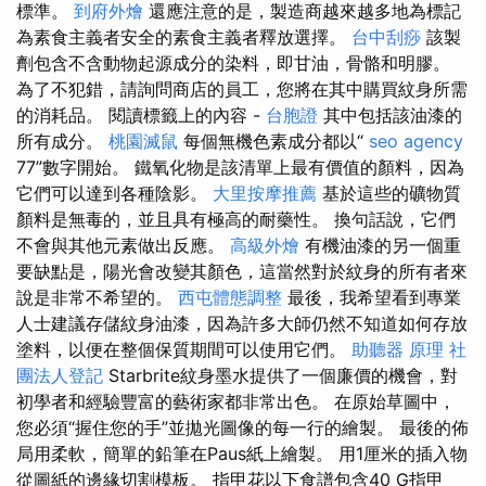
標準。
到府外燴
還應注意的是，製造商越來越多地為標記
為素食主義者安全的素食主義者釋放選擇。
台中刮痧
該製
劑包含不含動物起源成分的染料，即甘油，骨骼和明膠。
為了不犯錯，請詢問商店的員工，您將在其中購買紋身所需
的消耗品。 閱讀標籤上的內容 -
台胞證
其中包括該油漆的
所有成分。
桃園滅鼠
每個無機色素成分都以“
seo agency
77”數字開始。 鐵氧化物是該清單上最有價值的顏料，因為
它們可以達到各種陰影。
大里按摩推薦
基於這些的礦物質
顏料是無毒的，並且具有極高的耐藥性。 換句話說，它們
不會與其他元素做出反應。
高級外燴
有機油漆的另一個重
要缺點是，陽光會改變其顏色，這當然對於紋身的所有者來
說是非常不希望的。
西屯體態調整
最後，我希望看到專業
人士建議存儲紋身油漆，因為許多大師仍然不知道如何存放
塗料，以便在整個保質期間可以使用它們。
助聽器 原理
社
團法人登記
Starbrite紋身墨水提供了一個廉價的機會，對
初學者和經驗豐富的藝術家都非常出色。 在原始草圖中，
您必須“握住您的手”並拋光圖像的每一行的繪製。 最後的佈
局用柔軟，簡單的鉛筆在Paus紙上繪製。 用1厘米的插入物
從圖紙的邊緣切割模板。 指甲花以下食譜包含40 G指甲