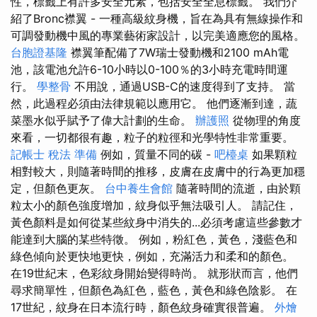
性，標籤上有許多安全元素，包括安全全息標籤。 我們介
紹了Bronc襟翼 - 一種高級紋身機，旨在為具有無線操作和
可調發動機中風的專業藝術家設計，以完美適應您的風格。
台胞證基隆
襟翼筆配備了7W瑞士發動機和2100 mAh電
池，該電池允許6-10小時以0-100％的3小時充電時間運
行。
學整骨
不用說，通過USB-C的速度得到了支持。 當
然，此過程必須由法律規範以應用它。 他們逐漸到達，蔬
菜墨水似乎賦予了偉大計劃的生命。
辦護照
從物理的角度
來看，一切都很有趣，粒子的粒徑和光學特性非常重要。
記帳士 稅法 準備
例如，質量不同的碳 -
吧檯桌
如果顆粒
相對較大，則隨著時間的推移，皮膚在皮膚中的行為更加穩
定，但顏色更灰。
台中養生會館
隨著時間的流逝，由於顆
粒太小的顏色強度增加，紋身似乎無法吸引人。 請記住，
黃色顏料是如何從某些紋身中消失的...必須考慮這些參數才
能達到大腦的某些特徵。 例如，粉紅色，黃色，淺藍色和
綠色傾向於更快地更快，例如，充滿活力和柔和的顏色。
在19世紀末，色彩紋身開始變得時尚。 就形狀而言，他們
尋求簡單性，但顏色為紅色，藍色，黃色和綠色陰影。 在
17世紀，紋身在日本流行時，顏色紋身確實很普遍。
外燴