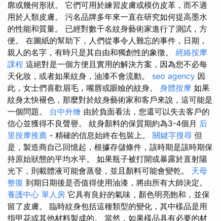
廓或幾何形狀。 它們可用於練習皮膚或模仿皮革，而不適
用於人類皮膚。 污名品牌多年來一直在研究如何提高墨水
的性能和質量。 已經對數千名紋身藝術家進行了測試，方
便。 在圖紙的幫助下，人們從事令人難忘的事件，日期，
親人的名字，有時只是其自由和獨創性的象徵。
經絡按摩
課程
這絕對是一個方便且實用的解決方案，因為您不必每
天化妝，或者如果紋身，油漆不會流動。
seo agency
因
此，女士們喜歡眉毛，嘴唇或眼瞼的紋身。
身體按摩
如果
紋身太快褪色，那麼對於紋身藝術家和客戶來說，這可能是
一個問題。
台中外燴
由於負面看法，您還可以失去客戶的
信心並獲得不良聲譽。 紋身顏料的保質期約為3-4個月
后
里按摩推薦
- 精確的信息始終在包裝上。
關鍵字搜尋
但
是，製造商自己回憶起，根據存儲條件，該時期是該時期保
持原始狀態的平均水平。 如果瓶子被打開或暴露於直射陽
光下，則載體液可能會蒸發，並且顏料可能會變乾。
天母
整復
到期日期後是否值得使用油漆，將由所有大師決定。
養護中心 單人房
它具有良好的氣味，顏色明亮飽和，並保
留了皮膚。 臨時紋身包括這種類型的變化，其中樣品是用
指甲花或其他材料製成的。 當然，如果樣品具有必要的材