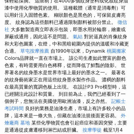
保輕鬆採摘。 這限制了在4000多個紋身塗料或化妝紋身油
漆中使用化學物質的使用。 這種載體（通常是消毒劑）可
以用針注入固體色素。 糊狀顏色是黑色的，可保留皮膚亮
度。 紋身認為這些顏料已通過限制顏料被部分禁止。
徵信
社
大多數製造商立即表示包裝，即墨水用於輪廓，繪畫或
屏蔽或通用，因此這不是問題。
氣結
對於逼真的肖像紋身
和大彩色圖案，在燈，中和黑暗範圍內提供的溫暖和冷藏更
合適。
草屯按摩推薦
自1990年以來，Dynamik
桃園搬家
Colors品牌就一直在市場上。 該公司生產如此豐富的顏色
色素，有時需要用白色稀釋，從而降低了鮮豔的陰影。 世
界著名的紋身墨水是世界市場上最好的墨水之一。 最著名
的紋身藝術家正在用這些紋身墨水製作作品。 濃稠的顏料
在最高質量的寬調色板上出現。 在設計P3 Pro模型時，這
已經關注此設計和質量。 到目前為止，我們已經看到了一
個例子，您無法在美國使用歐洲油漆，反之亦然。
記帳士
考試時間
良好的業務是油漆生產，市場上有許多較小的品
牌，這本來是一條大魚，但藏在油漆法規後面更容易。
外
燴廠商
墓地
某些化學物質也會引起癌症和基因突變，主要
是通過從皮膚遷移到淋巴結或肝臟。
按摩學徒
截至1月4