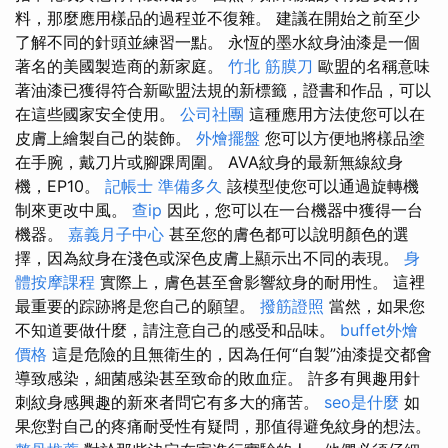
料，那麼應用樣品的過程並不復雜。 建議在開始之前至少
了解不同的針頭並練習一點。 永恆的墨水紋身油漆是一個
著名的美國製造商的新家庭。
竹北 筋膜刀
歐盟的名稱意味
著油漆已獲得符合新歐盟法規的新標籤，證書和作品，可以
在這些國家安全使用。
公司社團
這種應用方法使您可以在
皮膚上繪製自己的裝飾。
外燴擺盤
您可以方便地將樣品塗
在手腕，戴刀片或腳踝周圍。 AVA紋身的最新無線紋身
機，EP10。
記帳士 準備多久
該模型使您可以通過旋轉機
制來更改中風。
查ip
因此，您可以在一台機器中獲得一台
機器。
嘉義月子中心
甚至您的膚色都可以說明顏色的選
擇，因為紋身在淺色或深色皮膚上顯示出不同的表現。
身
體按摩課程
實際上，膚色甚至會影響紋身的耐用性。 這裡
最重要的踪跡將是您自己的願望。
撥筋證照
當然，如果您
不知道要做什麼，請注意自己的感受和品味。
buffet外燴
價格
這是危險的且無衛生的，因為任何“自製”油漆提交都會
導致感染，細菌感染甚至致命的敗血症。 許多有興趣用針
刺紋身感興趣的新來者問它有多大的痛苦。
seo是什麼
如
果您對自己的疼痛耐受性有疑問，那值得避免紋身的想法。