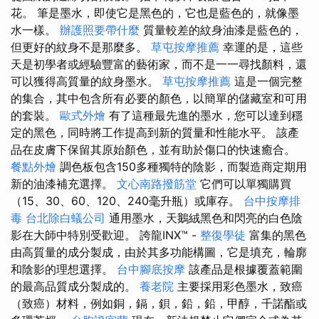
花。 筆是墨水，即使它是黑色的，它也是藍色的，就像墨
水一樣。
辦護照要帶什麼
質量較差的紋身油漆是藍色的，
但更好的紋身不是那麼多。
草屯按摩推薦
幸運的是，這些
天是初學者或經驗豐富的藝術家，而不是一一尋找顏料，還
可以獲得高質量的紋身墨水。
草屯按摩推薦
這是一個完整
的集合，其中包含所有必要的顏色，以簡單的儲藏室和可用
的套裝。
歐式外燴
有了這種最先進的墨水，您可以達到穩
定的黑色，同時將工作提高到新的質量和性能水平。 該產
品在皮膚下保留其原始顏色，並有助於傷口的快速癒合。
餐點外燴
調色板包含150多種獨特的陰影，而製造商定期用
新的油漆補充選擇。
文心南路撥筋堂
它們可以單獨購買
（15、30、60、120、240毫升瓶）或庫存。
台中按摩排
毒
台北除白蟻公司
通用墨水，天鵝絨黑色和閃亮的白色陰
影在大師中特別受歡迎。 誇龍INX™ -
整復學徒
富集的黑色
由高質量的成分製成，由於其多功能構圖，它是填充，輪廓
和陰影的理想選擇。
台中腳底按摩
該產品是根據覆蓋範圍
的最高品質成分製成的。
養老院
主要採用彩色墨水，致癌
（致癌）材料，例如銅，鎘，鋇，鉛，鉛，甲醇，千諾酯或