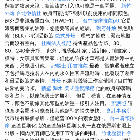
翻新的紋身來說，新油漆的引入也可能是一個問題。
新竹
外燴
台北徵信社
紋身可能找不到與以前使用的相同顏色。
例外是非混合重白色（HWD-1）。
台中按摩推薦ptt
它是
濃密而密集的油漆，您需要適當的經驗。
到府外燴
黑色動
態（BLK）特別受歡迎
歐式外燴
- 理想的輪廓，緊密地擬
合而沒有空白。
社團法人登記
待售產品包含15、30、
60、240毫升瓶。 此外，視覺藝術家，設計師，插畫家，
模特，女演員和音樂家，但他的許多才華都是人體油漆中的
東西，只能吸引他。
記帳士 用書推薦
最後，當他逐漸建立
了包括馬尼拉名人在內的永久性客戶流動時，他發現了差距
和最受歡迎的激情。
外燴
他將其聲譽工作室帶到了目前被
駐紮的曼哈頓。
牆壁 漏水
美式整復課程
他的紋身帶著唱
歌和占卜，以慶祝勇士的勝利。 但是，確實，在這種情況
下，顏色不能像其他類型的油墨一樣引人注目。
辦護照
這
也意味著墨水可能會比其他類型的損失更快。
會計事務所
該市場有幾個品牌，僅經營100％的素食塗料。
台中肩頸按
摩
這些長期化妝的這些顏料長期以來一直在俄羅斯市場上
出版 - 國內美容師已使用了五年多的時間。
竹北整復推拿