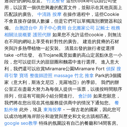
過我們的網站放置。
竹北整脊
這些cookie可以由公司使
用，以設置一個供您興趣的配置文件，並顯示在其他頁面上
匹配該的廣告。
中清路 按摩
在操作過程中，這些Cookie
不會直接存儲個人數據，但是它們可以單獨識別瀏覽器和設
備。
台胞證台中
月子中心費用
台北搬家公司
記帳士 稅務
相關法規概要
護照代辦
如果您不允許這些cookie，則無法
在不同的網站上享受有針對性的廣告。 建造的貧瘠的石材
夾與許多熱帶植物一起安裝。 清晨出發的旅行者從選擇
take -off出發。 在Trojane風景如畫的高山定居點休息一小
段，您可以從巨大的甜甜圈和麵霜中進行選擇。 進入意大
利，我們還可以欣賞Miramare公園Miramare Fort
偵探
搜
尋引擎
寶塔
整復師證照
massage
竹北 推拿
Park的3個國
家（意大利，斯洛文尼亞，克羅地亞）的季節。 我們的辦
公室正在盡最大努力為每個人提供一張票，以後按時間順序
排列，但這有可能與小組分開進行。
會計師
如果您願意，
我們將在您出現在其他服務提供商中的情況下通知您。
餐
點外燴
此外，埃及
東海按摩
- 一個古老的國家，因此您可
以成功地將海岸部分和遊覽與歷史和文化古蹟相匹配。
google seo教學
特殊的氛圍設有自己的餐廳和14間客房。