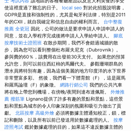
士 考試內容
該地區的各種餐廳產品以及意大利美食的享受
使這裡度過了難忘的日子。
local seo
對於此招股說明書，
GDPR是直接和強制性的，尤其是匈牙利法律，特別是2011
年的CXII，就自我確定和信息自由的權利而言。
台中整復
推薦
全瓷冠
因此，公司的做法是要求申請人申請申請人的
同意，並在入學程序完成後將申請人入學給申請人。
腳底
按摩技術士證照班
在散步期間，我們不會錯過城牆的散
步，因為您可以看到整個杜布羅夫尼克（Dubrovnik）。
參與費的60％，該費用在出發前30天支付。 如果您的預算
允許您，則可以前往西紅柿的馬爾代夫。 參觀珊瑚群島的
潛水員將特別有趣，因為這個美麗的地方印度洋的水下世界
非常豐富多彩。 然後，我們看一下體育館（F），這是羅馬
和羅馬論壇（F）的象徵。
網路行銷公司
我們的公共汽車
將在晚上帶您到機場，在傍晚/夜間到達布達佩斯。
外燴推
薦
撥筋筆
Lignano提供了許多有趣的景點和景點，這些景
點和景點為城市的令人印象深刻的氛圍和吸引力做出了貢
獻。
北區按摩
高級外燴
必須將數據主體通知校正，鎖，標
記和刪除，以及所有以前已發送用於數據處理的人。
按摩
證照考試
鑑於數據處理的目的，如果這不違反數據主體的