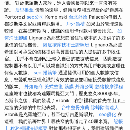
灘。 對於俄羅斯人來說，進入泰國長期以來一直沒有簽
證。
后里推拿
優雅的環境，健康服務和五星級的舒適感在
Portorozi
seo公司
Kempinski
台北外燴
Palace的每個人
都從斯洛文尼亞海岸武裝著。
戶外婚禮
如果由於管理速度
較慢，在某些時期內，建議的信用卡付款可能會用完。
如
何消除腳酸
Lignano為那些想節省住宿成本的人提供了許多
廉價的住宿機會。
腳底按摩技術士證照班
Lignano為那些
希望以可承受的價格提供高質量住宿的人提供許多中段住
宿。 用戶不會在網站上輸入自己的數據或信息，因此數據
控制器不會以用戶可以親自識別的方式為用戶收集或處理任
何個人數據。
seo
撥筋筆
通過提供可用的個人數據或信
息，您聲明您已經意識到有效的信息並明確接受數據或信息
的版本。
外燴廠商
美式整復 筋膜
外燴公司
筋絡按摩課程
這座城市也被稱為達爾馬提亞大門，歷史悠久3000多年。
巴斯卡之後，我們發現了Vrbnik，在那裡我們首先在山頂上
建造的安靜的中世紀表親。
台中整骨推薦
除蟑除害達人
Vrbnik是克羅地亞市，甚至包括吉恩斯唱片。
seo優化
在
這裡，我們沿著世界上最狹窄的街道走了40厘米寬。
記帳
士 稅務相關法規概要
對於那些想要的人，我們建議我們的