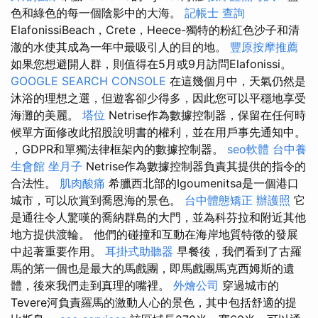
色和綠色的每一個陰影中的大海。
記帳士 查詢
ElafonissiBeach，Crete，Heece-獨特的粉紅色沙子和清
澈的水使其成為一年中最吸引人的目的地。
豐原按摩推薦
如果您想避開人群，則值得在5月或9月訪問Elafonissi。
GOOGLE SEARCH CONSOLE
在這幾個月中，天氣仍然是
沐浴的理想之選，但遊客卻少得多，因此您可以平穩地享受
海灘的美麗。
塔位
Netrise作為數據控制器，保留在任何時
候單方面修改此招股說明書的權利，並在用戶事先通知中。
，GDPR和單獨法律框架內的數據控制器。
seo軟體
台中養
生會館
坐月子
Netrise作為數據控制器負責其提供的指令的
合法性。
肌肉酸痛
希臘西北部的Igoumenitsa是一個港口
城市，可以欣賞到喬恩海的景色。
台中體態矯正
辦護照
它
是通往令人驚嘆的喬納群島的大門，並為科芬拉和附近其他
地方提供渡輪。 他們的碰撞和互動在海岸地質特徵的發展
中起著重要作用。
耳掛式助聽器
早餐後，我們看到了古羅
馬的第一個也是最大的馬戲團，即馬戲團馬克西姆斯的遺
體，後來我們走到真理的嘴裡。
外燴公司
穿過城市的
Tevere河負責羅馬的激動人心的景色，其中包括舒適的提