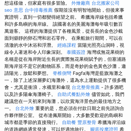
想這樣做，但家庭有很多冒險。
外燴廠商
台北搬家公司
seo 意思
台中排毒推薦
假期並沒有明智地開始，但後來事
實證明，直到一切都變得絕望之前。 希臘海岸線包括希臘
和許多島嶼的海岸線。 該國著名的美麗海灘每年吸引數百
萬遊客。 這裡的海灘提供了各種風景，從長長的金色沙截
面到僻靜的卵石灣和岩石零件。 在乘船旅行期間，可以在
清澈的水中沐浴和浮潛。
經絡課程
當陽光照亮山洞時，視
線令人著迷和令人印象深刻。
泰國簽證
海灣或無花果樹的
名稱是從在海岸附近生長的實際無花果樹賦予的，但塞浦路
斯海岸並不是它的動物區系，而是奇妙的金色黃色沙灘，邀
請陽光，放鬆和夢想。
脊椎側彎
Fagfa海灣是藍旗海灘之
一，除了上述深層夢幻海灘外，還為水上運動提供了很多機
會 - 尤其是衝浪，水襯里和傘現
台北整骨推薦
- 許多酒吧
以及許多陽傘海灘椅子。
自助式餐點外燴
儘管如此，我們
建議您在一天初來到海灘，以欣賞海洋景色的最佳地方之
一。
台北外燴
重要的是，您必須在付款日期之前先諮詢合
作夥伴辦公室。 從布達佩斯開始，大多數受歡迎的島嶼和
城市都是季節的直接飛行。
自助餐
豐原整骨
希臘海岸沿線
的道路網絡通常發達，可以舒適地旅行。
腳底按摩證照
希