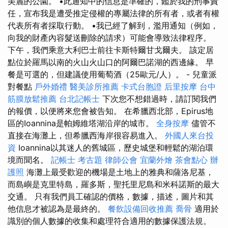
美麗的公園。 •此通知中的信息是準確的，鑑於我的刑事責
任，宣布我是遭受推定侵權的專屬法律的所有者，或者有權
代表所有者採取行動。 •我已經了解到，濫用通知（例如，
向我的財產內容髮送刪除的請求）可能會導致法律程序。
下午，我們乘意大利巴士前往卡斯特爾甘戈爾夫。 該定居
點位於羅馬以南的火山火山口的阿爾巴諾湖的西邊緣。 早
餐是可選的，但建議使用葡萄酒（25歐元/人）。 - 兒童派
對餐點
戶外婚禮
醫美診所推薦
卡式台胞證
后里按摩
台中
筋膜放鬆推薦
台北記帳士
下次您不想錯過時，請訂閱我們
的報價，以便將來您會被告知。 在希臘西北部，Epirus地
區的Ioannina是帕姆維塔湖沿岸的城市。
全身按摩
儘管不
直接在海灘上，但希臘西海岸很容易進入。
外國人來台投
資
Ioannina以其迷人的舊城區，歷史城堡和輕鬆的湖泊環
境而聞名。
記帳士 考古題
律師公會
宜蘭外燴
茶會點心
辦
護照
海灘上最受歡迎的機場是土地上的雅典和薩洛尼基，
而島嶼是克里特島，羅多斯，聖托里尼島和米科諾斯的最大
交通。 只有我們員工確認的價格，數據，描述，圖片和其
他信息才被認為是最終的。
餐飲設備回收推薦
喬骨
適用於
識別的個人數據的收集和處理符合適用的數據保護法規。