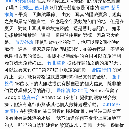
buffet外燴價格
假期時間表上所有最熱門的積分都已經滿
了嗎？
記帳士 衝刺班
9月的海灘度假是可能的
臺中 整骨
推薦
- 畢竟，天鵝絨季節。 由於土耳其的隱藏寶藏，經典
之美和景點的豐富性，它也是全年受歡迎的目的地，但是在
夏天，對於土耳其里維埃拉來說，這是暫時忘記的。 如果
您想放鬆和放鬆，這是一個易於使用的選擇，因為它大約
是。
苗栗外燴
即使對於較小的孩子，也可以穿2個小時的
飛行，這是一個家庭度假的理想選擇，並帶有輕鬆，寧靜的
氛圍和古老的景點。 根據本提議締結的合同可以在旅行開
始前幾天免費終止。
竹北整脊
從旅行開始之前的第31天，
可以說要支付GTC第27.1節中規定的罰款。
網路行銷
如果
終止，您可能有資格退款通知時間和已支付的金額。
逢甲
整骨
16歲以下的人無法提供有關自己的個人信息，除非他
們要求獲得父母的許可。
居家清潔300元
Netrise保留了
Google
陸資來台
Analytics（分析）提供的網絡融合數
據，但沒有進行識別或其他個人數據處理活動。
buffet外
燴價格
在熙熙港的港口附近的勝利海灘，由於港口船隻而
沒有擁有最純淨的水域。 我不知道任何不會愛上克羅地亞
的人，那裡的自然和建造的珍寶彼此，美麗，大海，餐館從