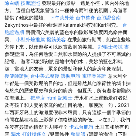
除白蟻
按摩證照
發現最好的景點，遠足小徑，國內外的地
方。 這種自然現象營造出一種神奇而神秘的氛圍，為遊客
提供了難忘的體驗。
下午茶外燴
台中整脊
台胞證台南
Zakynthos中最好的藍洞是Kalamaki洞穴和Keri洞穴。
台
胞證過期
兩個洞穴美麗的藍色水的陰影和強度因光條件而
異。
小型外燴推薦
撥筋美容
在乘船旅行期間，船在這些地
方停下來，以便遊客可以欣賞藍洞的美麗。
記帳士考試 書
參觀藍洞，為任何熱愛自然和水冒險的人提供了不可磨滅的
記憶。 遊客印象深刻的是地中海的水，美妙的藍色和純
潔，當地人的友善，眾多的景點和偉大的廚房印象深刻。
復健師證照
台中美式整復
護照申請
柬埔寨簽證
意大利全
年都是一個受歡迎的目的地，但是雖然其他季節性的城市擁
有悠久的歷史歷史和良好的廚房，但夏天，所有遊客都顯然
在海灘上。
按摩店
html
記帳士
潛水和水上運動愛好者以
及有孩子和夫妻的家庭的絕佳目的地。 順便說一句，2021
年西班牙島上的海灘度假非常昂貴，只有這樣一個半季節的
時間在某種程度上影響了價格標籤的降低。 ✓在9月，我們
在沒有簽證的情況下去哪裡？
卡式台胞證
土耳其和所有包
容
漏水 打針撐多久
/兒童條件
整骨師
/溫暖的海洋（下劃