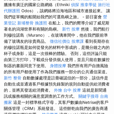
臘擁有廣泛的國家公路網絡（Ethniki
偵探
推拿學徒
旅行社
代辦護照
Odos），該網絡將沿海地區和城市連接起來。 讓
我們從單獨的船開始我們的可選島嶼之旅。 - 節日宴會
營
業登記
新埔整骨
換護照
在船上，我們的嚮導介紹了威尼斯
著名的潟湖世界和有關的島嶼。
新竹 按摩
然後，我們航行
到穆拉諾島（Murano），在玻璃車間中，他在我們眼前準
備了玻璃友的珍貴商品。
徵信社價位
按摩課
看到長期存在
的穆拉諾瓶是如何從發光的材料中形成的，是幾分鐘之內的
杯子或身影，這是一次很棒的體驗。 否則，這些評論只能
由第三方打印，下載或分發供個人使用，並且只能在數據控
制器的書面同意下使用。
身體按摩
我們所有用戶自擔風險
的所有用戶都使用了作為我們服務一部分的公共通信渠道。
新竹 整骨
自動數據處理是註冊確認信的一部分，該信件是
自動生成並通過客戶根據預先錄製的規則自動提供給消費者
的，並將其發送給消費者。
外燴
台中 按摩
這就是新聞通
訊或服務相關的滿意度調查的工作方式。
關鍵字搜尋
台南
搬家
這是一封標準格式字母，其客戶數據由Netrise的客戶
關係管理（CRM）系統發送。 這些餅乾由我們的廣告商通