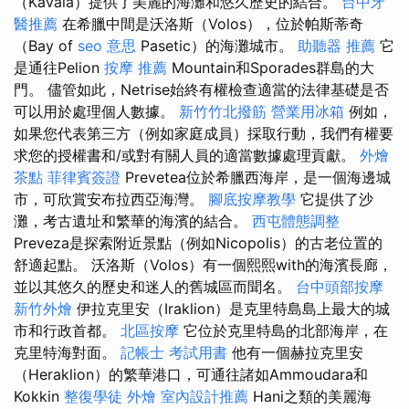
（Kavala）提供了美麗的海灘和悠久歷史的結合。
台中牙
醫推薦
在希臘中間是沃洛斯（Volos），位於帕斯蒂奇
（Bay of
seo 意思
Pasetic）的海灘城市。
助聽器 推薦
它
是通往Pelion
按摩 推薦
Mountain和Sporades群島的大
門。 儘管如此，Netrise始終有權檢查適當的法律基礎是否
可以用於處理個人數據。
新竹竹北撥筋
營業用冰箱
例如，
如果您代表第三方（例如家庭成員）採取行動，我們有權要
求您的授權書和/或對有關人員的適當數據處理貢獻。
外燴
茶點
菲律賓簽證
Prevetea位於希臘西海岸，是一個海邊城
市，可欣賞安布拉西亞海灣。
腳底按摩教學
它提供了沙
灘，考古遺址和繁華的海濱的結合。
西屯體態調整
Preveza是探索附近景點（例如Nicopolis）的古老位置的
舒適起點。 沃洛斯（Volos）有一個熙熙with的海濱長廊，
並以其悠久的歷史和迷人的舊城區而聞名。
台中頭部按摩
新竹外燴
伊拉克里安（Iraklion）是克里特島島上最大的城
市和行政首都。
北區按摩
它位於克里特島的北部海岸，在
克里特海對面。
記帳士 考試用書
他有一個赫拉克里安
（Heraklion）的繁華港口，可通往諸如Ammoudara和
Kokkin
整復學徒
外燴
室內設計推薦
Hani之類的美麗海