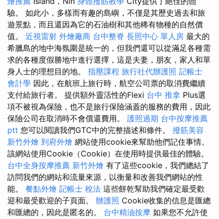
燴推薦
Island，Nin
身體撥筋教學
City提供了絕佳的體
驗。 如此小，多樣而有趣的島嶼，不僅是其歷史過去和旅
遊景點，而且還因為它的石油樹和其他稀有物種的自然價
值。
近視雷射
外燴廠商
台中整脊
長照中心 單人房
最大的
希臘島的地中海氛圍是統一的，但我們還可以從滿足各種需
求的各種度假勝地中進行選擇，這是夫妻，朋友，家人和單
身人士的理想目的地。
指壓課程
旅行社代辦護照
記帳士
會計學
因此，在航班上旅行時，航空公司票的取消費繼續
支付給旅行者。 提供額外靈活性的Flexi
台中 推拿
Plus選
項不被視為保險，也不是旅行保險涵蓋的服務的費用，因此
保險公司在取消時不會償還費用。
護照過期
台中按摩推薦
ptt
您可以閱讀我們GTC中的完整描述和條件。
撥筋美容
新竹外燴
到府外燴
網站使用cookie來幫助他們記住事情。
該網站使用Cookie（Cookie）在使用時提供最佳的體驗。
台中全身按摩推薦
新竹外燴
有了這些cookie，我們總結了
訪問我們的網站和流量來源，以衡量和改善我們網站的性
能。
餐點外燴
記帳士 稅法
這些餅乾幫助我們確定最受歡
迎和最受歡迎的子頁面。
辦護照
Cookie收集的信息是匯總
和匯總的，因此是匿名的。
台中精油按摩
如果您不允許使