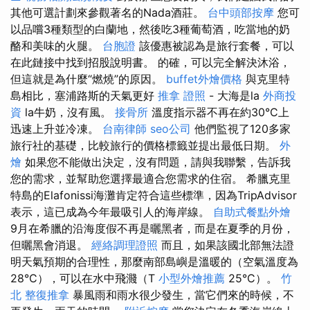
其他可選計劃來參觀著名的Nada酒莊。
台中頭部按摩
您可
以品嚐3種類型的白蘭地，然後吃3種葡萄酒，吃當地的奶
酪和美味的火腿。
台胞證
該優惠被認為是旅行套餐，可以
在此鏈接中找到招股說明書。 的確，可以完全解決沐浴，
但這就是為什麼“燃燒”的原因。
buffet外燴價格
與克里特
島相比，塞浦路斯的天氣更好
推拿 證照
- 大海是la
外商投
資
la牛奶，沒有風。
接骨所
溫度指示器不再在約30°C上
迅速上升並冷凍。
台南律師
seo公司
他們監視了120多家
旅行社的基礎，比較旅行的價格標籤並提出最低日期。
外
燴
如果您不能做出決定，沒有問題，請與我聯繫，告訴我
您的需求，並幫助您選擇最適合您需求的住宿。 希臘克里
特島的Elafonissi海灘肯定符合這些標準，因為TripAdvisor
表示，這已成為今年最吸引人的海岸線。
自助式餐點外燴
9月在希臘的沿海度假不再是曬黑者，而是在夏季的月份，
但曬黑會消退。
經絡調理證照
而且，如果該國北部無法證
明天氣預期的合理性，那麼南部島嶼是溫暖的（空氣溫度為
28°C），可以在水中飛濺（T
小型外燴推薦
25°C）。
竹
北 整復推拿
暴風雨和雨水很少發生，當它們來的時候，不