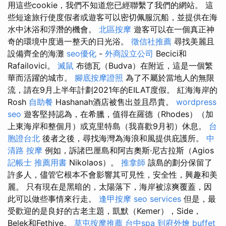
用這些cookie，我們不知道您已經聯繫了我們的網站。 這
些短途旅行使度假者或遊客可以密切佩服沉船，並提供在海
水中沐浴和浮潛的機會。
北區按摩
遊客可以在一個真正神
奇的環境中度過一整天的日光浴。
徵信社推薦
尋找美麗且
設備齊全的海灘
seo優化
-
外商設立公司
Becici和
Rafailovici。
滅鼠
布德瓦（Budva）在附近，這是一個繁
華而活躍的城市。
腳底按摩證照
為了不屬於當地人的無限
流，請在9月上半年計劃2021年的EILAT度假。 紅海海岸的
Rosh
自助餐
Hashanah酒店被售出並且昂貴。
wordpress
seo
遊客堅持認為，在希臘，值得在羅德（Rhodes）（加
上東海岸和整個月）或克里特島（我喜歡9月初）休息。
台
胞證台北
後者之後，尋找海灣為海浪和風提供庇護所。
中
清路 按摩
例如，訴諸巴厘島和阿吉奧斯·尼古拉斯（Agios
記帳士 推薦用書
Nikolaos）。
推拿師
該島的劃分保留了
許多人，儘管它根本不會影響其可見性，安全性，興趣和美
麗。 只有現在是黑暗的，太陽落下，海岸被涼爽覆蓋，因
此可以做些事情來行走。
逢甲按摩
seo services
但是，最
受歡迎的是良好的古老主題，凱默（Kemer），Side，
Belek和Fethiye。
草屯按摩推薦
台中spa
到府外燴
buffet