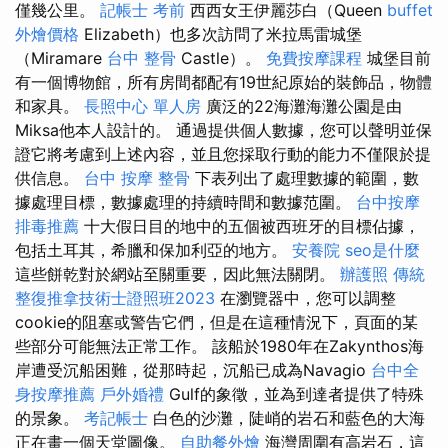
僅幾公里。
記帳士 考前
西西女王伊麗莎白（Queen
buffet
外燴價格
Elizabeth）也多次訪問了米拉馬雷城堡
（Miramare
台中 整骨
Castle）。
免費按摩課程
城堡目前
有一個博物館，所有房間都配有19世紀原始的裝飾品，物體
和家具。
長照中心 單人房
廣泛的22海灘海灘公園是由
Miksa他本人設計的。 通過提供個人數據，您可以聲明並保
證它將考慮到上述內容，並且您採取行動的能力不僅限於提
供信息。
台中 按摩 整骨
下表列出了處理數據的範圍，數
據處理目標，數據處理的持續時間和數據范圍。
台中按摩
排毒推薦
十大假日目的地中的五個被西班牙的目標佔據，
包括土耳其，希臘和保加利亞的地方。
安養院
seo是什麼
這些餅乾對於網站至關重要，因此無法關閉。
辦護照
傳統
整復推拿技術士證照班2023
在瀏覽器中，您可以調整
cookie的阻塞或警告它們，但是在這種情況下，頁面的某
些部分可能無法正常工作。 該船於1980年在Zakynthos海
岸遭受沉船困難，從那時起，沉船已成為Navagio
台中全
身按摩推薦
戶外婚禮
Gulf的象徵，並為到達者提供了特殊
的景象。
考記帳士
白色的沙灘，陡峭的岩石和藍色的大海
正在畫一個天堂圖像。
自助餐外燴
海灣周圍有高岩石，這