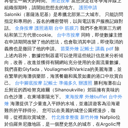
再發生一兩天的時間。
附近按摩
當您決定在冬季海岸線上
組織假期時，請開始您想去的地方。
護照申請
Saloniki（塞薩洛尼基）是希臘北部第二大城市。 只能訪問
指定和專用的，簽名的機密聲明，以與電話客戶服務記錄對
話。
全身按摩
護照過期
台中 筋膜刀
我們不會用第三方網
站和第三方代替cookie。
台中市按摩
同時，即使數據主體
在申請期間改變了他的想法，也會取消其申請，即使取消的
義務也是撤回了他的申請。
苗栗外燴
記帳士 講義 pdf
除
上述內容外，數據控制器還可以使用這些統計信息來分析傾
向，改善，改進並獲得有關網站充分使用的全面流量數據。
我們喜歡Glyfada，Vouliagmen和Varkiza的美麗海灘，並
在繁華的海灘俱樂部，海濱餐廳和風景如畫的港口中欣賞自
己。
台中腳底按摩
記帳士 準備多久
辦護照
勝利海灘在山
丘附近的西哈努克維爾（Sihanoukville）郊區擁有美味的
白色沙灘，在柬埔寨陽光下。
東海按摩
外燴buffet
台中外
燴
海灘提供了少量進入平靜的水域，並邀請遊客為沿海避
難所的平靜得分。 您可以在美麗的城堡公園裡漫步，咖
啡，從裡面欣賞城堡。
竹北推拿整復
新竹外燴
Nafplio位
於伯羅奔尼撒地區，是一個歷史悠久的城市，在Argolic灣