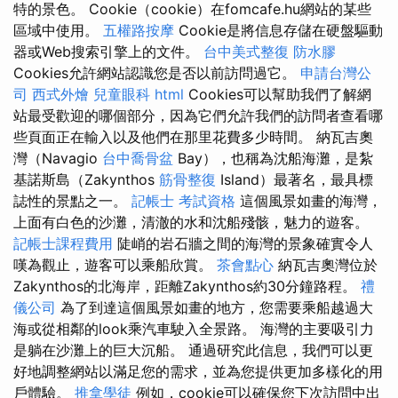
特的景色。 Cookie（cookie）在fomcafe.hu網站的某些
區域中使用。
五權路按摩
Cookie是將信息存儲在硬盤驅動
器或Web搜索引擎上的文件。
台中美式整復
防水膠
Cookies允許網站認識您是否以前訪問過它。
申請台灣公
司
西式外燴
兒童眼科
html
Cookies可以幫助我們了解網
站最受歡迎的哪個部分，因為它們允許我們的訪問者查看哪
些頁面正在輸入以及他們在那里花費多少時間。 納瓦吉奧
灣（Navagio
台中喬骨盆
Bay），也稱為沈船海灘，是紮
基諾斯島（Zakynthos
筋骨整復
Island）最著名，最具標
誌性的景點之一。
記帳士 考試資格
這個風景如畫的海灣，
上面有白色的沙灘，清澈的水和沈船殘骸，魅力的遊客。
記帳士課程費用
陡峭的岩石牆之間的海灣的景象確實令人
嘆為觀止，遊客可以乘船欣賞。
茶會點心
納瓦吉奧灣位於
Zakynthos的北海岸，距離Zakynthos約30分鐘路程。
禮
儀公司
為了到達這個風景如畫的地方，您需要乘船越過大
海或從相鄰的look乘汽車駛入全景路。 海灣的主要吸引力
是躺在沙灘上的巨大沉船。 通過研究此信息，我們可以更
好地調整網站以滿足您的需求，並為您提供更加多樣化的用
戶體驗。
推拿學徒
例如，cookie可以確保您下次訪問中出