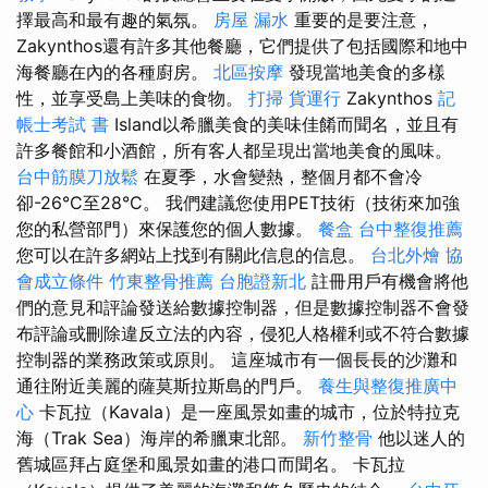
擇最高和最有趣的氣氛。
房屋 漏水
重要的是要注意，
Zakynthos還有許多其他餐廳，它們提供了包括國際和地中
海餐廳在內的各種廚房。
北區按摩
發現當地美食的多樣
性，並享受島上美味的食物。
打掃
貨運行
Zakynthos
記
帳士考試 書
Island以希臘美食的美味佳餚而聞名，並且有
許多餐館和小酒館，所有客人都呈現出當地美食的風味。
台中筋膜刀放鬆
在夏季，水會變熱，整個月都不會冷
卻-26°C至28°C。 我們建議您使用PET技術（技術來加強
您的私營部門）來保護您的個人數據。
餐盒
台中整復推薦
您可以在許多網站上找到有關此信息的信息。
台北外燴
協
會成立條件
竹東整骨推薦
台胞證新北
註冊用戶有機會將他
們的意見和評論發送給數據控制器，但是數據控制器不會發
布評論或刪除違反立法的內容，侵犯人格權利或不符合數據
控制器的業務政策或原則。 這座城市有一個長長的沙灘和
通往附近美麗的薩莫斯拉斯島的門戶。
養生與整復推廣中
心
卡瓦拉（Kavala）是一座風景如畫的城市，位於特拉克
海（Trak Sea）海岸的希臘東北部。
新竹整骨
他以迷人的
舊城區拜占庭堡和風景如畫的港口而聞名。 卡瓦拉