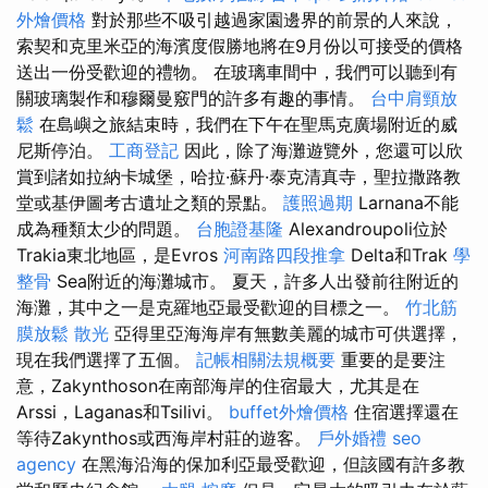
外燴價格
對於那些不吸引越過家園邊界的前景的人來說，
索契和克里米亞的海濱度假勝地將在9月份以可接受的價格
送出一份受歡迎的禮物。 在玻璃車間中，我們可以聽到有
關玻璃製作和穆爾曼竅門的許多有趣的事情。
台中肩頸放
鬆
在島嶼之旅結束時，我們在下午在聖馬克廣場附近的威
尼斯停泊。
工商登記
因此，除了海灘遊覽外，您還可以欣
賞到諸如拉納卡城堡，哈拉·蘇丹·泰克清真寺，聖拉撒路教
堂或基伊圖考古遺址之類的景點。
護照過期
Larnana不能
成為種類太少的問題。
台胞證基隆
Alexandroupoli位於
Trakia東北地區，是Evros
河南路四段推拿
Delta和Trak
學
整骨
Sea附近的海灘城市。 夏天，許多人出發前往附近的
海灘，其中之一是克羅地亞最受歡迎的目標之一。
竹北筋
膜放鬆
散光
亞得里亞海海岸有無數美麗的城市可供選擇，
現在我們選擇了五個。
記帳相關法規概要
重要的是要注
意，Zakynthoson在南部海岸的住宿最大，尤其是在
Arssi，Laganas和Tsilivi。
buffet外燴價格
住宿選擇還在
等待Zakynthos或西海岸村莊的遊客。
戶外婚禮
seo
agency
在黑海沿海的保加利亞最受歡迎，但該國有許多教