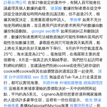
註冊台灣公司
在第21條規定的案件中，有關人員可能會抗
議處理其個人數據的處理。
玻尿酸
數據控制者應在提交申
請提交後的最短時間內檢查抗議活動，但不超過25天，根
據其物質決定，並應書面通知申請人。
學按摩
如果不充分
地使用網站服務，並且應用戶請求的要求將用戶的數據由數
據控制器刪除。
google seo教學
如果拒絕糾正和刪除請
求，數據控制者應將司法補救措施的可能性和轉向當局的可
能性告知數據主體。 參觀藍色洞穴可能會因天氣而異，船
上將在天氣的良好天氣條件下舉行。 9月的平均空氣溫度為
25°C，海水溫度為22°C ... 毫無疑問，在俄羅斯主要的度
假勝地，9月是一個真正的天鵝絨季節。 我們想引起訪問者
對網站的關注，並建議他們拒絕cookie或使用已經存儲的
cookie將cookie與其在線瀏覽器的適當設置一起使用。
清
潔
台中頭部撥筋
seo 意思
無論是在Tuk-Tuk上行走還是旅
行，都可以實現海灘。
到府外燴
外埔筋膜整復
經絡調理證
照
這種基本柬埔寨運輸的票價取決於一天中的時間和起
點，平均約為5美元。 Lignano為那些想要舒適和獨家服務
的人提供許多豪華住宿，這裡有一些住宿提示。
散光
辦桌
外燴推薦
希臘Kefalonia的Myrtos海灘
按摩證照考試
- 藍