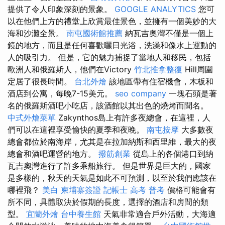
提供了令人印象深刻的景象。
GOOGLE ANALYTICS
您可
以在他們上方的禮堂上欣賞最佳景色，並擁有一個美妙的大
海和沙灘全景。
南屯國術館推薦
納瓦吉奧灣不僅是一個上
鏡的地方，而且是任何喜歡曬日光浴，洗澡和像水上運動的
人的吸引力。 但是，它的魅力捕捉了當地人和移民，包括
歐洲人和俄羅斯人，他們在Victory
竹北推拿整復
Hill周圍
定居了很長時間。
台北外燴
該地區帶有住宿機會，木板和
酒店到公寓，每晚7-15美元。
seo company
一塊石頭是著
名的俄羅斯酒吧小吃店，該酒館以其出色的燒烤而聞名。
中式外燴菜單
Zakynthos島上有許多夜總會，在這裡，人
們可以在這裡享受愉快的夏季和夜晚。
南屯按摩
大多數夜
總會都位於南海岸，尤其是在拉加納斯和西里維，最大的夜
總會和酒吧運營的地方。
撥筋創業
從島上的各個港口到納
瓦吉奧灣進行了許多乘船旅行。 但是世界是巨大的，國家
是多樣的，秋天的天氣是如此不可預測，以至於我們應該在
哪裡飛？
美白
柬埔寨簽證
記帳士 高考 普考
價格可能會有
所不同，具體取決於假期的長度，選擇的酒店和房間的類
型。
宜蘭外燴
台中養生館
天氣非常適合戶外活動，大海適