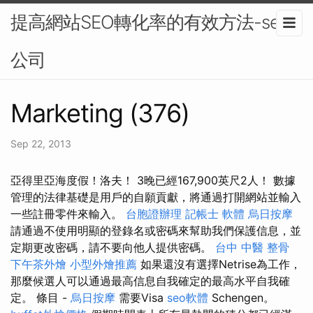
提高網站SEO轉化率的有效方法-seo
公司
Marketing (376)
Sep 22, 2013
亞得里亞海度假！洛夫！ 3晚已經167,900英尺2人！ 數據
管理的法律基礎是用戶的自願貢獻，將通過打開網站並輸入
一些註冊零件來輸入。
台胞證辦理
記帳士 軟體
烏日按摩
請通過不使用明顯的登錄名或密碼來幫助我們保護信息，並
定期更改密碼，請不要向他人提供密碼。
台中 中醫 整骨
下午茶外燴
小型外燴推薦
如果還沒有選擇Netrise為工作，
那麼候選人可以通過最高信息自我確定的最高水平自我確
定。 條目 -
烏日按摩
需要Visa
seo軟體
Schengen。