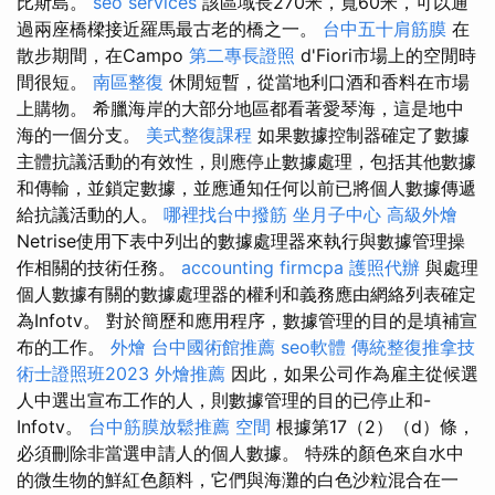
比斯島。
seo services
該區域長270米，寬60米，可以通
過兩座橋樑接近羅馬最古老的橋之一。
台中五十肩筋膜
在
散步期間，在Campo
第二專長證照
d'Fiori市場上的空閒時
間很短。
南區整復
休閒短暫，從當地利口酒和香料在市場
上購物。 希臘海岸的大部分地區都看著愛琴海，這是地中
海的一個分支。
美式整復課程
如果數據控制器確定了數據
主體抗議活動的有效性，則應停止數據處理，包括其他數據
和傳輸，並鎖定數據，並應通知任何以前已將個人數據傳遞
給抗議活動的人。
哪裡找台中撥筋
坐月子中心
高級外燴
Netrise使用下表中列出的數據處理器來執行與數據管理操
作相關的技術任務。
accounting firmcpa
護照代辦
與處理
個人數據有關的數據處理器的權利和義務應由網絡列表確定
為Infotv。 對於簡歷和應用程序，數據管理的目的是填補宣
布的工作。
外燴
台中國術館推薦
seo軟體
傳統整復推拿技
術士證照班2023
外燴推薦
因此，如果公司作為雇主從候選
人中選出宣布工作的人，則數據管理的目的已停止和-
Infotv。
台中筋膜放鬆推薦
空間
根據第17（2）（d）條，
必須刪除非當選申請人的個人數據。 特殊的顏色來自水中
的微生物的鮮紅色顏料，它們與海灘的白色沙粒混合在一