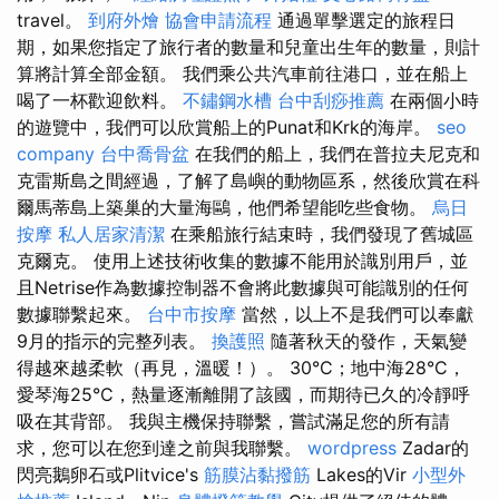
travel。
到府外燴
協會申請流程
通過單擊選定的旅程日
期，如果您指定了旅行者的數量和兒童出生年的數量，則計
算將計算全部金額。 我們乘公共汽車前往港口，並在船上
喝了一杯歡迎飲料。
不鏽鋼水槽
台中刮痧推薦
在兩個小時
的遊覽中，我們可以欣賞船上的Punat和Krk的海岸。
seo
company
台中喬骨盆
在我們的船上，我們在普拉夫尼克和
克雷斯島之間經過，了解了島嶼的動物區系，然後欣賞在科
爾馬蒂島上築巢的大量海鷗，他們希望能吃些食物。
烏日
按摩
私人居家清潔
在乘船旅行結束時，我們發現了舊城區
克爾克。 使用上述技術收集的數據不能用於識別用戶，並
且Netrise作為數據控制器不會將此數據與可能識別的任何
數據聯繫起來。
台中市按摩
當然，以上不是我們可以奉獻
9月的指示的完整列表。
換護照
隨著秋天的發作，天氣變
得越來越柔軟（再見，溫暖！）。 30°C；地中海28°C，
愛琴海25°C，熱量逐漸離開了該國，而期待已久的冷靜呼
吸在其背部。 我與主機保持聯繫，嘗試滿足您的所有請
求，您可以在您到達之前與我聯繫。
wordpress
Zadar的
閃亮鵝卵石或Plitvice's
筋膜沾黏撥筋
Lakes的Vir
小型外