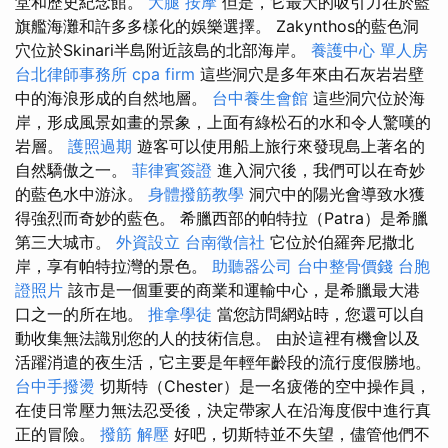
堂和歷史紀念館。
大腿 按摩
但是，它最大的吸引力在於藍
旗艦海灘和許多多樣化的娛樂選擇。 Zakynthos的藍色洞
穴位於Skinari半島附近該島的北部海岸。
養護中心 單人房
台北律師事務所
cpa firm
這些洞穴是多年來由石灰岩岩壁
中的海浪形成的自然地層。
台中養生會館
這些洞穴位於海
岸，形成風景如畫的景象，上面有綠松石的水和令人驚嘆的
岩層。
護照過期
遊客可以使用船上旅行來發現島上著名的
自然驕傲之一。
菲律賓簽證
進入洞穴後，我們可以在奇妙
的藍色水中游泳。
身體撥筋教學
洞穴中的陽光會導致水獲
得強烈而奇妙的藍色。 希臘西部的帕特拉（Patra）是希臘
第三大城市。
外資設立
台南徵信社
它位於伯羅奔尼撒北
岸，享有帕特拉灣的景色。
助聽器公司
台中整骨價錢
台胞
證照片
該市是一個重要的商業和運輸中心，是希臘最大港
口之一的所在地。
推拿學徒
當您訪問網站時，您還可以自
動收集無法識別您的人的技術信息。 由於這裡有機會以及
活躍消遣的夜生活，它主要是年輕年齡段的流行度假勝地。
台中手撥燙
切斯特（Chester）是一名疲倦的空中操作員，
在使日常壓力無法忍受後，決定帶家人在沿海度假中進行真
正的冒險。
撥筋 解壓
好吧，切斯特並不失望，儘管他們不