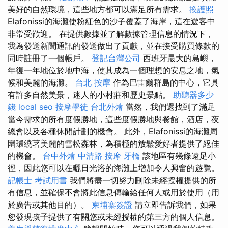
美好的自然環境，這些地方都可以滿足所有需求。
換護照
Elafonissi的海灘使粉紅色的沙子覆蓋了海岸，這在遊客中
非常受歡迎。 在提供數據並了解數據管理信息的情況下，
我為發送新聞通訊的發送做出了貢獻，並在接受購買條款的
同時註冊了一個帳戶。
登記台灣公司
西班牙最大的島嶼，
年復一年地位於地中海，使其成為一個理想的安息之地，氣
候和美麗的海灘。
台北 按摩
作為巴雷爾群島的中心，它具
有許多自然美景，迷人的小村莊和歷史景點。
助聽器多少
錢
local seo
按摩學徒
台北外燴
當然，我們還找到了滿足
當今需求的所有度假勝地，這些度假勝地與餐館，酒店，夜
總會以及各種休閒計劃的機會。 此外，Elafonissi的海灘周
圍環繞著美麗的雪松森林，為積極的放鬆愛好者提供了絕佳
的機會。
台中外燴
中清路 按摩
牙橋
該地區有幾條遠足小
徑，因此您可以在曬日光浴的海灘上增加令人興奮的遊覽。
記帳士 考試用書
我們將盡一切努力刪除未經授權提供的所
有信息，並確保不會將此信息傳輸給任何人或用於使用（用
於廣告或其他目的）。
柬埔寨簽證
請立即告訴我們，如果
您發現孩子提供了有關您或未經授權的第三方的個人信息。