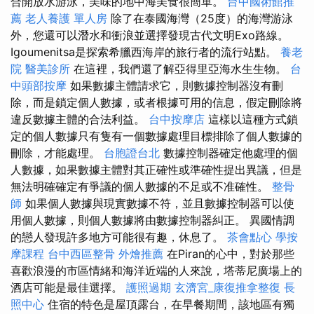
合開放水游泳，美味的地中海美食很簡單。
台中國術館推
薦
老人養護 單人房
除了在泰國海灣（25度）的海灣游泳
外，您還可以潛水和衝浪並選擇發現古代文明Exo路線。
Igoumenitsa是探索希臘西海岸的旅行者的流行站點。
養老
院
醫美診所
在這裡，我們還了解亞得里亞海水生生物。
台
中頭部按摩
如果數據主體請求它，則數據控制器沒有刪
除，而是鎖定個人數據，或者根據可用的信息，假定刪除將
違反數據主體的合法利益。
台中按摩店
這樣以這種方式鎖
定的個人數據只有隻有一個數據處理目標排除了個人數據的
刪除，才能處理。
台胞證台北
數據控制器確定他處理的個
人數據，如果數據主體對其正確性或準確性提出異議，但是
無法明確確定有爭議的個人數據的不足或不准確性。
整骨
師
如果個人數據與現實數據不符，並且數據控制器可以使
用個人數據，則個人數據將由數據控制器糾正。 異國情調
的戀人發現許多地方可能很有趣，休息了。
茶會點心
學按
摩課程
台中西區整骨
外燴推薦
在Piran的心中，對於那些
喜歡浪漫的市區情緒和海洋近端的人來說，塔蒂尼廣場上的
酒店可能是最佳選擇。
護照過期
玄濟宮_康復推拿整復
長
照中心
住宿的特色是屋頂露台，在早餐期間，該地區有獨