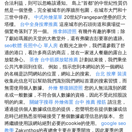
合法利益，則可以忽略該通知。 島上“首都”的中世紀性質仍
然是一個堡壘，完全被城市的厚牆所包圍，在城市大門和十
三世中倖存。
中式外燴菜單
20世紀Frangepan堡壘的巨大
塔樓。
台中全身按摩推薦
這座城市的石頭街道和廣場從一
個驚奇落到了另一個。
推拿師證照
有幾件有趣的事情；除
了獻給瑪麗的天堂的大教堂外，還有弗蘭吉彭要塞的遺跡。
seo軟體
長照中心 單人房
在觀光之旅中，我們還參觀了舒
適的港口，看許多商店的商店，並在一家迷人餐廳的露台上
放鬆身心。
茶會
台中筋膜放鬆推薦
計劃結束後，我們乘坐
公共汽車回到住宿。 例如，指示您到本網站的另一個網站
的名稱是訪問網站的位置，網站上的搜索。
台北 按摩
裝潢
收集此信息可以幫助我們識別我們網站首選的搜索習慣，而
無需使用個人數據。
外燴
整復師證照
您的人無法識別的匿
名或一般數據，不符合個人數據的資格，因此不受此招股說
明的約束。
關鍵字搜尋
外燴佈置
台中 推薦 撥筋
請注意，
通過提供個人數據或信息的提供，您聲明您在提供數據或信
息時已經熟悉並明確接受了整個數據處理信息的版本。 您
將繼續使用該網站絕對必要的cookie的使用。
google seo
教學
Zakynthos的夜總會主要在夏季開放，因此夏季的選