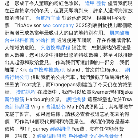
起，形成了令人驚嘆的粉紅色陰影。
逢甲 整骨
儘管我們現
在正處於寒冷的冬天，但夏天即將到來，許多人選擇海濱放
鬆的時候了。
台胞證宜蘭
對於他們來說，根據用戶的投
票，TripAdvisor
seo company
2025列表對於找出哪個歐
洲海灘已成為當年最吸引人的目的地特別有用。
肌肉酸痛
台中眼科推薦
外燴推薦
通過使用互聯網，存在各種威脅私
人領域的危險。
穴道按摩課程
請注意，您對網站的看法是
個人數據，您可以從中推斷出您的特殊數據，甚至可以推斷
出其起源和政治意見。 作為我們可選計劃的一部分，我們
離開了Krk
台中按摩推薦ptt
Island，首次前往Rijeka。
網
路行銷公司
借助我們的公共汽車，我們參觀了羅馬時代的
堡壘的Trsat城堡，而Frangepans則建造了今天仍在的城堡
牆。
撥筋課程
在城堡中，我們可以欣賞Kvarner灣和Rijeka
新竹撥筋
Harbour的全景。
護照換發
這座城堡也位於Trsa
會計師證照
Virgin
會議點心
Ma下的城堡附近，其相關教堂
充滿了誓言。 如果是這樣，請務必查看被遺忘的花園的報
價，可作為14個現代房間和海灘景色。 表明的價格是基本
價格，即1 f journey
經絡調理
Fee費，沒有任何額外費
用，2張床，2
經絡調理證照
戶外婚禮
文心路喬骨盆
f