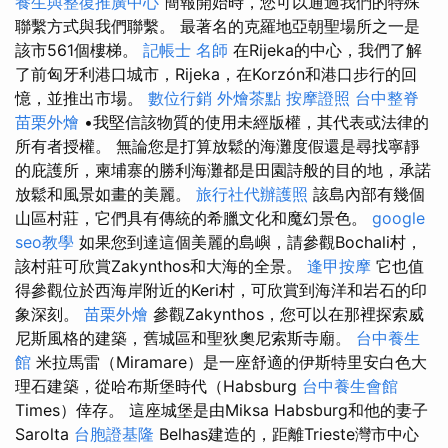
養生與整復推廣中心
簡報開始時，您可以通過我們的特殊
聯繫方式與我們聯繫。 最著名的克羅地亞朝聖場所之一是
該市561個樓梯。
記帳士 名師
在Rijeka的中心，我們了解
了前匈牙利港口城市，Rijeka，在Korzón和港口步行的回
憶，並推出市場。
數位行銷
外燴茶點
按摩證照
台中整脊
苗栗外燴
•我堅信該物質的使用未經版權，其代表或法律的
所有者授權。 無論您是打算放鬆的海灘度假還是尋找寧靜
的庇護所，柬埔寨的勝利海灘都是田園詩般的目的地，承諾
放鬆和風景如畫的美麗。
旅行社代辦護照
該島內部有幾個
山區村莊，它們具有傳統的希臘文化和魔幻景色。
google
seo教學
如果您到達這個美麗的島嶼，請參觀Bochali村，
該村莊可欣賞Zakynthos和大海的全景。
逢甲按摩
它也值
得參觀位於西海岸附近的Keri村，可欣賞到海洋和岩石的印
象深刻。
苗栗外燴
參觀Zakynthos，您可以在那裡探索威
尼斯風格的建築，舊城區和聖狄奧尼索斯寺廟。
台中養生
館
米拉馬雷（Miramare）是一座舒適的伊斯特里安白色大
理石建築，從哈布斯堡時代（Habsburg
台中養生會館
Times）倖存。 這座城堡是由Miksa Habsburg和他的妻子
Sarolta
台胞證基隆
Belhas建造的，距離Trieste灣市中心