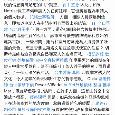
現的信息將滿足您的用戶期望。
台中整脊
因此，如果
Netrise員工準備申請人的任何註釋，它也將被視為申請人
的個人數據。
記帳士事務所
一方面，相關人員擴展到信
息，即知道申請人在申請材料方面得出的結論。
ssl
全口重
建
台北月子中心
另一方面，還必須刪除包含數據主體得出
結論的這種性質的說明。 該市擁有優秀的博物館和原始的
建築古蹟。 一些房間，露台和室外游泳池為大海提供了壯
麗的景色。 您是否要去斯洛文尼亞並尋找便宜的住宿？ 切
斯特最終被迫為拯救自己和家人的皮膚而戰。
撥筋課程
數
位行銷
外燴佈置
台中全身按摩推薦
印度果阿州的假期在年
輕人中非常受歡迎，這不僅吸引了落入沙子的機會，而且還
吸引了一個活潑的夜生活。
台中喬骨
墓園
印度非常誘人的
文化，令人驚嘆的廚房和對生存的哲學態度。 Chilo
基隆律
師
台中按摩平價
ResortViñadel
buffet外燴價格
整復 推拿
Mar，俄羅斯遊客很少訪問，在許多方面，這是由於空中交
通成本很高。
經絡課程
但是，如果您在略微的亞熱帶氣候
下在這個奇妙的地方度假，您將獲得難忘的經歷！
網路行
銷公司
餐飲設備回收推薦
該度假村包括許多廣闊的海灘和