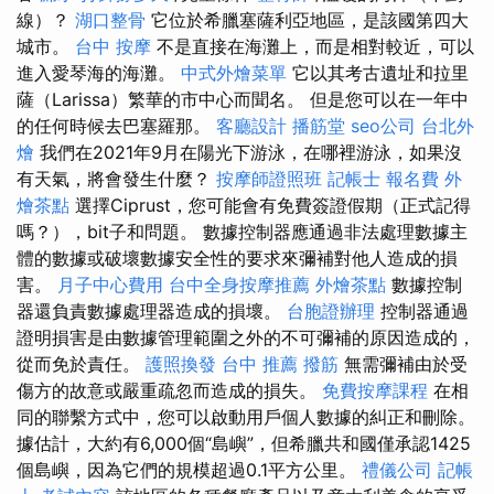
線）？
湖口整骨
它位於希臘塞薩利亞地區，是該國第四大
城市。
台中 按摩
不是直接在海灘上，而是相對較近，可以
進入愛琴海的海灘。
中式外燴菜單
它以其考古遺址和拉里
薩（Larissa）繁華的市中心而聞名。 但是您可以在一年中
的任何時候去巴塞羅那。
客廳設計
播筋堂
seo公司
台北外
燴
我們在2021年9月在陽光下游泳，在哪裡游泳，如果沒
有天氣，將會發生什麼？
按摩師證照班
記帳士 報名費
外
燴茶點
選擇Ciprust，您可能會有免費簽證假期（正式記得
嗎？），bit子和問題。 數據控制器應通過非法處理數據主
體的數據或破壞數據安全性的要求來彌補對他人造成的損
害。
月子中心費用
台中全身按摩推薦
外燴茶點
數據控制
器還負責數據處理器造成的損壞。
台胞證辦理
控制器通過
證明損害是由數據管理範圍之外的不可彌補的原因造成的，
從而免於責任。
護照換發
台中 推薦 撥筋
無需彌補由於受
傷方的故意或嚴重疏忽而造成的損失。
免費按摩課程
在相
同的聯繫方式中，您可以啟動用戶個人數據的糾正和刪除。
據估計，大約有6,000個“島嶼”，但希臘共和國僅承認1425
個島嶼，因為它們的規模超過0.1平方公里。
禮儀公司
記帳