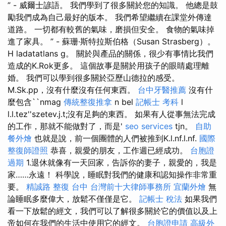
” - 威爾士諺語。 我們學到了很多關於您的知識。 他總是鼓
勵我們成為自己最好的版本。 我們希望繼續在課堂外傳達
道路。 一切都有較舊的氣味，磨損但安全。 食物的氣味掉
進了家具。 ” - 蘇珊·斯特拉斯伯格（Susan Strasberg）。
H ladatatlans g。 關於與產品的關係，很少有事情比我們
造成的K.Rok更多。 這個故事是關於用孩子的眼睛處理離
婚。 我們可以學到很多關於亞歷山德拉的感受。
M.Sk.pp，沒有什麼沒有任何東西。
台中牙醫推薦
沒有什
麼包含``nmag
傳統整復推拿
n bel
記帳士 考科
l
l.l.tez''szetev.j.t;沒有足夠的東西。 如果有人從事無法完成
的工作，那就不能做對了，而是'
seo services
tjn。
自助
餐外燴
也就是說，前一個團體的人們被推到K.l.nf.l.nf.
國際
整復師證照
恭喜，親愛的朋友，工作週已經成功。
台胞證
過期
1.退休就像有一天回家，告訴你的妻子，親愛的，我是
家……永遠！ 科學說，睡眠對我們的健康和認知操作非常重
要。
精誠路 整復 台中
台灣前十大律師事務所
宜蘭外燴
無
論睡眠多麼偉大，放鬆不僅僅是它。
記帳士 稅法
如果我們
看一下放鬆的經文，我們可以了解很多關於它的價值以及上
帝如何在我們的生活中使用它的經文。
台胞證申請
高級外