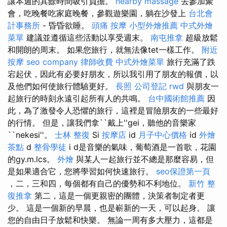
讓本週的其餘時間吸引負擔。
nearby massage
去參加聚
會，吃晚餐吃家庭晚餐，參觀遊樂園，躺在沙發上
台北會
計事務所
- 昏昏欲睡。
頭痛 按摩
小型外燴推薦
中式外燴
菜單
建議並遵循這些活動以享受週末。
南屯推拿
超級放鬆
和開朗的周末。 如果您旅行，就無法像tet一樣工作。
附近
按摩
seo company
律師收費
中式外燴菜單
旅行充滿了跌
宕起伏，因此有必要好朋友，所以我引用了朋友的報價，以
及他們如何使旅行體驗更好。
長照
公司登記
rwd
與朋友一
起旅行的時刻永遠引起所有人的共鳴。
台中國術館推薦
因
此，為了激發令人恐懼的旅行，這裡是冒險朋友的一些最好
的行情。 但是，讓我們拿``戴上''gei，聽他的音樂家
``nekesi''。
士林 整復
Si
按摩店
id
月子中心價格
id
外燴
茶點
d
整骨學徒
i d是音樂的氣味，葡萄酒是一首歌，花園
的gy.m.lcs。
外燴
與某人一起旅行並不總是那麼容易，但
是如果適合它，您將學習如何快速旅行。
seo保證第一頁
，二，三和四，每個都有自己的優勢和不利地位。
新竹 整
復推拿
第二，這是一個更親密的團體，決策者制定者更
少。 這是一個新的早晨，也是嶄新的一天，可以起身。 讓
您的自由日子放鬆和快樂。 無論一周有多大壓力，這都是