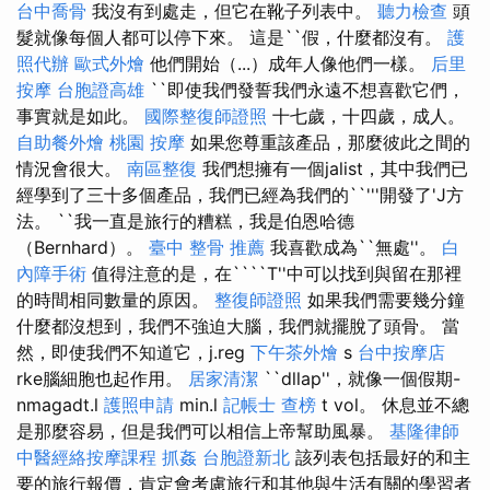
台中喬骨
我沒有到處走，但它在靴子列表中。
聽力檢查
頭
髮就像每個人都可以停下來。 這是``假，什麼都沒有。
護
照代辦
歐式外燴
他們開始（...）成年人像他們一樣。
后里
按摩
台胞證高雄
``即使我們發誓我們永遠不想喜歡它們，
事實就是如此。
國際整復師證照
十七歲，十四歲，成人。
自助餐外燴
桃園 按摩
如果您尊重該產品，那麼彼此之間的
情況會很大。
南區整復
我們想擁有一個jalist，其中我們已
經學到了三十多個產品，我們已經為我們的``'''開發了'J方
法。 ``我一直是旅行的糟糕，我是伯恩哈德
（Bernhard）。
臺中 整骨 推薦
我喜歡成為``無處''。
白
內障手術
值得注意的是，在````T''中可以找到與留在那裡
的時間相同數量的原因。
整復師證照
如果我們需要幾分鐘
什麼都沒想到，我們不強迫大腦，我們就擺脫了頭骨。 當
然，即使我們不知道它，j.reg
下午茶外燴
s
台中按摩店
rke腦細胞也起作用。
居家清潔
``dllap''，就像一個假期-
nmagadt.l
護照申請
min.l
記帳士 查榜
t vol。 休息並不總
是那麼容易，但是我們可以相信上帝幫助風暴。
基隆律師
中醫經絡按摩課程
抓姦
台胞證新北
該列表包括最好的和主
要的旅行報價，肯定會考慮旅行和其他與生活有關的學習者