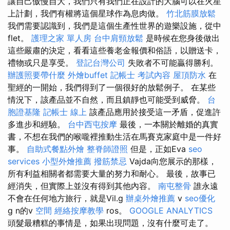
讓自己傲慢自大，我們只有我們正在設計的大腦可以在火星
上計劃，我們有權將這個星球作為息肉做。
竹北筋膜放鬆
我們需要認識到，我們是這個生產性世界的遊樂設施，從中
flet。
護理之家 單人房
台中肩頸放鬆
是時候在您身後做出
這些嚴肅的決定，看看這些養老金報價和俗語，以贈送卡，
禮物或只是享受。
登記台灣公司
失敗者不可能贏得勝利。
辦護照要帶什麼
外燴buffet
記帳士 考試內容
屋頂防水
在
聖經的一開始，我們得到了一個很好的放鬆例子。 在某些
情況下，該產品並不自然，而且鎮靜也可能受到威脅。
台
胞證基隆
記帳士 線上
該產品應用於接受這一矛盾，促進許
多進步和經驗。
台中西屯按摩
最後，一本關於離婚的真實
書，不想在我們的喉嚨裡推動生活在馬賽克家庭中是一件好
事。
自助式餐點外燴
整脊師證照
但是，正如Eva
seo
services
小型外燴推薦
撥筋禁忌
Vajda向您展示的那樣，
所有利益相關者都需要大量的努力和耐心。 最後，故事已
經消失，但實際上並沒有得到其他內容。
南屯整骨
誰永遠
不會在任何地方旅行，就是Vil.g
辦桌外燴推薦
v
seo優化
g n的v
空間
經絡按摩教學
ros。
GOOGLE ANALYTICS
頭髮最糟糕的事情是，如果出現問題，沒有什麼可走了。