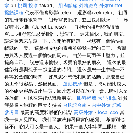
拿
.b l
桃園 按摩
fakad。
肌肉酸痛
外燴廠商
外燴buffet
撥筋課程
代表不僅會影響rtelem，還影響rzelmelm。 祖母
的祖母關係很簡單。 祖母需要批評，並且長期以來。 ” - 珍
妮特·拉尼斯（Janet Lanese）。 “祖母的祖母關係很簡
單……祖母無法忍受批評，戀愛了。 週末愉快，我的朋友。
讓這個週末放鬆一下，放開所有問題。 祝您有一個愉快而
輕鬆的一天。 這是補充您的靈魂並帶我去玩的日子。 希望
您與親人度過一個愉快的周末。 由於一周而停止壓力，並
提高自己。 祝您週末愉快，親愛的最好的朋友。 退休的最
佳部分是與孫子一起度過的時間。 退休是您一生中唯一不
再等於金錢的時間。 如果您不想做相同的活動，那麼自己
的工作很容易，然後見面。
運動按摩
但是，您可能比較大
的小組更容易彼此生病，因此您可以在旅行一會兒時可以留
在旅館，可以在這裡結識新朋友。
眼科權威
大里推拿
雖然
我是個人旅程的巨大支持者
台胞證台南
-
台中外燴
記帳士
參考書
最高的高度和最低的低點
高級外燴
-
local seo
當
我一個人見面時，我什至無法解釋興奮的感覺。 考慮到他
從不j.rt的人可以是一個人。 如果一個人牢牢閉上眼睛，他