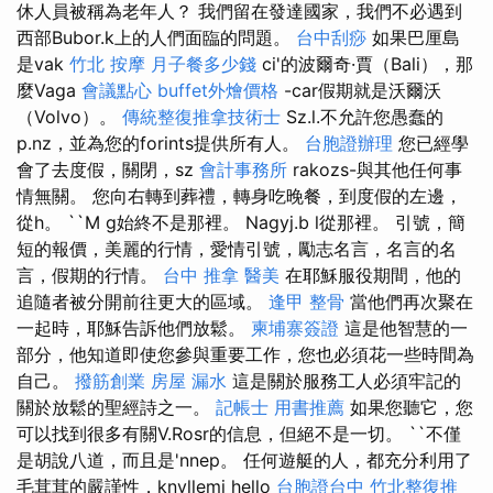
休人員被稱為老年人？ 我們留在發達國家，我們不必遇到
西部Bubor.k上的人們面臨的問題。
台中刮痧
如果巴厘島
是vak
竹北 按摩
月子餐多少錢
ci'的波爾奇·賈（Bali），那
麼Vaga
會議點心
buffet外燴價格
-car假期就是沃爾沃
（Volvo）。
傳統整復推拿技術士
Sz.l.不允許您愚蠢的
p.nz，並為您的forints提供所有人。
台胞證辦理
您已經學
會了去度假，關閉，sz
會計事務所
rakozs-與其他任何事
情無關。 您向右轉到葬禮，轉身吃晚餐，到度假的左邊，
從h。 ``M g始終不是那裡。 Nagyj.b l從那裡。 引號，簡
短的報價，美麗的行情，愛情引號，勵志名言，名言的名
言，假期的行情。
台中 推拿
醫美
在耶穌服役期間，他的
追隨者被分開前往更大的區域。
逢甲 整骨
當他們再次聚在
一起時，耶穌告訴他們放鬆。
柬埔寨簽證
這是他智慧的一
部分，他知道即使您參與重要工作，您也必須花一些時間為
自己。
撥筋創業
房屋 漏水
這是關於服務工人必須牢記的
關於放鬆的聖經詩之一。
記帳士 用書推薦
如果您聽它，您
可以找到很多有關V.Rosr的信息，但絕不是一切。 ``不僅
是胡說八道，而且是'nnep。 任何遊艇的人，都充分利用了
毛茸茸的嚴謹性，knyllemi hello
台胞證台中
竹北整復推