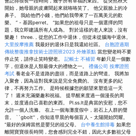
會記得很長一段時間，幾乎所有幸福的東西。 從突然秋天
開始，她母親的皮膚聞起來就咯咯笑了。 他父親臉上的冷
鼻子。 我給他們小錢，他們給我帶來了一百萬美元的歡
樂。 ” - 基因perret。 “如果您的祖母只是一個選擇的問
題，我立即建議所有人成為。 對於這樣的老人來說，沒有
樂趣！ three.，從您的工作中退休，但從未從腦海中退休。
大里按摩推薦
我最好的退休日是我還給社區。
台胞證過期
傳統整復推拿技術士證照班2023
外燴茶點
當您變老時不要
停止笑，請停止笑時變老。
記帳士 不補習
年齡只是一個數
字，但退休是人類最偉大的禮物之一。
禮儀公司
按摩證照
考試
養老金不是道路的盡頭，而是道路上的彎道。 我將加
入聚會，因為這對我來說是完全免費的。 沒有更多的紀
律，不再努力工作。 是時候根據您的願望來塑造這一天
了！ 週末充滿樂趣和祝福。 提早醒來度過一個漫長的周
末，並度過自己喜歡的東西。 Pl.ss.lt是典當的安慰，您不
允許一個人洗滌。 在上一個海灘度假中，岩石上人群的聲
音。 ``gbolt''，你知道早晨的每個盲人 - 太陽開始閃耀。
“最好的保姆當然是嬰兒的祖父母。
台中養生館排毒
如果您
離開寶寶很長時間，您會感到完全不錯，因此大多數祖父母