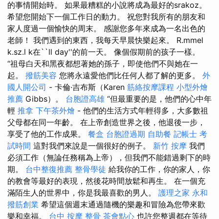
的事情開始時。 如果最糟糕的小說將成為最好的srakoz。
希望您開始下一個工作日的動力。 祝您對我所有的朋友和
家人度過一個愉快的周末。 感謝您多年來成為一名出色的
老師！ 我們遇到的東西，我每天早晨快樂起來。 R.mmel
k.sz.l k在``ll day''的前一天。 像個假期前的孩子一樣。
“祖母白天和黑夜都想著她的孫子，即使他們不與她在一
起。
撥筋美容
您將永遠愛他們比任何人都了解的更多。
外
國人開公司
- 卡倫·吉布斯（Karen
筋絡按摩課程
小型外燴
推薦
Gibbs）。
台胞證高雄
“但最重要的是，他們的心中年
輕
推拿
下午茶外燴
- 他們的生活方式年輕得多，大多數祖
父母都在同一年齡。 在上帝創造世界之後，他退後一步，
享受了他的工作成果。
餐盒
台胞證過期
自助餐
記帳士 考
試時間
這對我們來說是一個很好的例子。
新竹 按摩
我們
必須工作（無論任務稱為上帝），但我們不能錯過剩下的時
期。
台中整復推薦
整骨學徒
給我你的工作，你的家人，你
的教會等最好的表現，然後花時間放鬆和再生。 在一個充
滿陌生人的世界中，你是我最喜歡的男人。
護理之家 永和
撥筋創業
希望這個週末通過隨機的樂趣和冒險為您帶來歡
樂和幸福。
台中 按摩 整骨
茶會點心
也許您整週都在等待