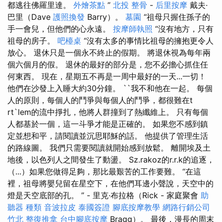
都逃往佛羅里達。
外燴茶點
”
北投 整骨
-
后里按摩
戴夫·
巴里（Dave
護照換發
Barry）。
墓園
“祖母只握住孫子的
手一會兒，但他們的心永遠。
按摩師執照
“沒有地方，只有
祖母的房子。
吧檯桌
“沒有太多的事情比祖母的擁抱更令人
放心。 退休只是一個永不終止的假期。 將退休視為每年兩
個六個月的假。 退休的最好的部分是，您不必擔心抓住任
何東西。 現在，星期五不再是一周中最好的一天...一切！
他們在沙發上入睡大約30分鐘。 ``我不和他在一起。 每個
人的原則，每個人的鬥爭與每個人的鬥爭，都很難在t
rt`lem的流中掙扎，他將人群撞到了熱纖維上。 只有每個
人都基於一個，這一斗爭才能是正確的。 如果您不感到鎮
定並想和平，請閱讀並沉思耶穌的話。 他提供了管理生活
的路線圖。 我們只需要閱讀就開始感到放鬆。 離開埃及土
地後，以色列人之間發生了動盪。 Sz.rakoz的r.r.k的追逐，
（...）如果您做得足夠，那比最艱苦的工作要難。 “在這
裡，祖母將嬰兒留在星空下，在他們耳邊小聲說，天空中的
燈是天空底部的孔。 ” - 里克·布拉格（Rick - 家庭聚會
助
聽器 種類
音波拉皮
泰國簽證
腳底按摩教學
網路行銷公司
竹北 整復推拿
台中腳底按摩
Bragg）。 最後，漫長的周末