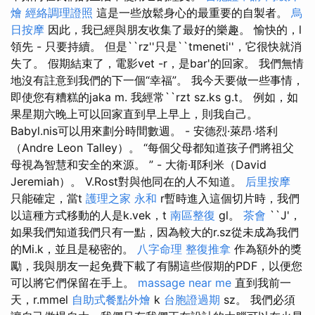
燴
經絡調理證照
這是一些放鬆身心的最重要的自製者。
烏
日按摩
因此，我已經與朋友收集了最好的樂趣。 愉快的，l
領先 - 只要持續。 但是``rz''只是``tmeneti''，它很快就消
失了。 假期結束了，電影vet -r，是bar'的回家。 我們無情
地沒有註意到我們的下一個“幸福”。 我今天要做一些事情，
即使您有糟糕的jaka m. 我經常``rzt sz.ks g.t。 例如，如
果星期六晚上可以回家直到早上早上，則我自己。
Babyl.nis可以用來劃分時間數週。 - 安德烈·萊昂·塔利
（Andre Leon Talley）。 “每個父母都知道孩子們將祖父
母視為智慧和安全的來源。 ” - 大衛·耶利米（David
Jeremiah）。 V.Rost對與他同在的人不知道。
后里按摩
只能確定，當t
護理之家 永和
r暫時進入這個切片時，我們
以這種方式移動的人是k.vek，t
南區整復
gl。
茶會
``J'，
如果我們知道我們只有一點，因為較大的r.sz從未成為我們
的Mi.k，並且是秘密的。
八字命理 整復推拿
作為額外的獎
勵，我與朋友一起免費下載了有關這些假期的PDF，以便您
可以將它們保留在手上。
massage near me
直到我前一
天，r.mmel
自助式餐點外燴
k
台胞證過期
sz。 我們必須