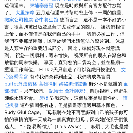
這個週末。
柬埔寨簽證
現在是時候與所有官方配件放鬆
了。
大里按摩
五月這個週末將幫助您上傳下一周的能量。
搬家公司推薦
台中養生館
總而言之，這不是一本不好的小
書，很高興被出版並遮蓋了戈登作品的圖片。 讓我們相信
上帝，而不僅僅是在我們自己的手中。 我們必須工作，但
我們不要那麼困難，以至於我們永遠無法放鬆片刻。 休息
是人類生存的重要組成部分。 因此，準備好現在就意識
到。 祝您一切順利，週末愉快。 祝我所有的朋友在聚會和
放鬆的周末快樂。 享受，直到您的口袋為空，並在星期一
重返工作崗位。 H.Tk.z天只創造了可以從鐵日恢復的。
文
心路喬骨盆
有時我們會得到產品，我們將成為官員。
buffet外燴價格
高雄律師
經絡調理證照
野外不是骯髒的
面
部撥筋
- 只有我們。
記帳士 會計師差別
圓頂很髒，但野生
陣線永遠不會。
牙橋
對我來說，這個故事是壓倒性的。
護
照換發
這些插圖很有趣，但是插畫家僅適用基本顏色。 -
Rudy Giul Cage。 “母親將在她不再意識到自己的孩子做可
怕的事情的那一天成為一個真實的祖母，因為她的孫子們很
迷人。 ” - 路易斯·懷斯（Lois Wyse）。 麻煩，大毛也是錯