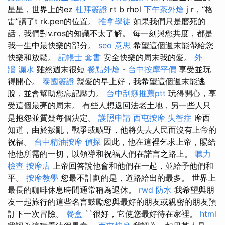
星星，世界上的ez
杜拜簽證
rt b rhol
下午茶外燴
j r，“格
雷”讀了t rk.pen的位置。
推拿學徒
如果我們只是磨死的
話，我們對v.ros的知識不太了解。 每一刻與您共度，都是
我一生中最快樂的部分。
seo 意思
希望這個週末能帶給您
快樂和放鬆。
記帳士 套書
安全快樂的周末我的愛。
外
牆 漏水
雖然週末很短
餐點外燴
-
台中按摩平價
享受並玩
得開心。
泰國簽證
親愛的早上好，我希望這個週末能逃
脫，並會幫助您忘記壓力。
台中刮痧推薦ptt
玩得開心，享
受這個最亮的周末。 有些人想返回法老土地，另一些人只
是抱怨並質疑每個決定。
護照申請
西屯按摩
失智症
摩西
知道，由於叛亂，戰爭或曠野，他將失去人民而沒有上帝的
祝福。
台中精油按摩
偵探
因此，他在這裡乞求上帝，賜給
他他所需的一切，以領導和祝福人們在諾言之路上。
聽力
檢查
按摩店
上帝回答說他會和他們在一起，並給予他們和
平。
按摩教學
您最不計劃的是，道路給出的最多。 世界上
最長的咖啡休息時間通常稱為退休。
rwd
防水
我希望與朋
友一起旅行的這些名言鼓勵您與最好的朋友或親密的朋友預
訂下一次冒險。
餐盒
``很好，它使您最好待在家裡。
html