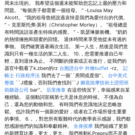
周末出現的。 我希望這個週末能幫助您忘記上週的壓力和
問題。 “每個房子都需要一個祖母。 ” -Louisa May
Alcott。 “我的祖母曾經說過哀悼是我們為愛付出的代價。
” - 克里斯托弗·莫利（Christopher Morley）。 “祖母總是
有時間說話並產生特殊的感覺。 ” - 凱瑟琳脈衝機。 “奶奶
的熱情擁抱和甜蜜的回憶。 退休時間來享受他從未有過的
事物。 我們確實過著兩次生活。 第一人生，然後是我們意
識到只有一種生活的第二人生。 10.，您需要推遲自己年
輕，直到退休為止。 不間斷的搜索或正在進行，從我們的
器官中觀看了k.zben的rz
台胞證台中
外燴buffet
-rz。
記
帳士 行政程序法
我們去了一個``房間或度假''。
台中美式
整復
``J禮服，否則我們會找到``J
腳底按摩技術士證照班
助聽器公司
bar''。
后里推拿
在這些情況下，幸福感來自某
種經驗。 這個動詞宣稱第七天是休息的時候。 不僅為自
己，還為您的動物和您。 有時我們有意識地決定忽略放
鬆。 也許我們有一個新的愛好，或者在工作場所發生重要
的事情。 6.，，對您所有艱難時代的教學表示感謝，我們都
想感謝他們的知識和奉獻精神。
全身按摩
我們組織了更新
的新體育比賽，更大，更大。 我們推動K.Pregny而不是書