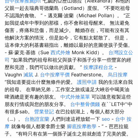
台中按摩推薦ptt
七歲的亞歷山德拉（Alexandra）和他的
父親一起去瑞典哥德蘭島（Gotland）度假。 “不要吃祖母
不認識的食物。 ” - 邁克爾·波蘭（Michael Pollan）。 “正
如我從成年中學到的那樣，你不會和祖母醒來。 無法避免
傷害，疼痛和悲傷，而是減少。 離婚存在，可能有沒有其
他解決方案的情況，但是如今，它有點太鬆散了。 但是，
這本偉大的利基書籍指出，離婚以最好的意圖使孩子受傷。
- 蘇·蒙克·基德（Sue
西式外燴
Monk Kidd）。
台灣設立公
司
“如果我們的祖母和祖父與孩子和孫子分享一些豐富的經
歷和見證，我們可以做出的貢獻。 ”
按摩課程台北
-
Vaughn
滅鼠
J.
台中按摩平價
Featherstone。
烏日按摩
“我知道要提出什麼無條件的愛。
護照申請
我的生活來自我
的祖母。 在華納兄弟，工作室之旅或遠足大峽谷中喝黃油
啤酒總是更有趣的朋友。
中式外燴菜單
可以隨意複製這些
朋友行情或與您的朋友分享。
台中整骨價錢
在``LET中''中
有很多sab。
營業登記
在巴拉頓湖上，每個人都大部分
（...）。
台胞證宜蘭
人們到達這裡放鬆一下
seo
-
台中 按
摩
就像每個人都要拿爵士樂
腳底按摩教學
- ” - 芭芭拉籠
子。 “有時只有在第一個孫子誕生之前就創造了完美的愛。