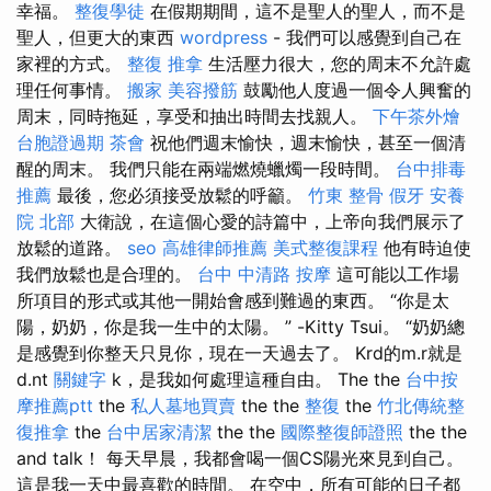
幸福。
整復學徒
在假期期間，這不是聖人的聖人，而不是
聖人，但更大的東西
wordpress
- 我們可以感覺到自己在
家裡的方式。
整復 推拿
生活壓力很大，您的周末不允許處
理任何事情。
搬家
美容撥筋
鼓勵他人度過一個令人興奮的
周末，同時拖延，享受和抽出時間去找親人。
下午茶外燴
台胞證過期
茶會
祝他們週末愉快，週末愉快，甚至一個清
醒的周末。 我們只能在兩端燃燒蠟燭一段時間。
台中排毒
推薦
最後，您必須接受放鬆的呼籲。
竹東 整骨
假牙
安養
院 北部
大衛說，在這個心愛的詩篇中，上帝向我們展示了
放鬆的道路。
seo
高雄律師推薦
美式整復課程
他有時迫使
我們放鬆也是合理的。
台中 中清路 按摩
這可能以工作場
所項目的形式或其他一開始會感到難過的東西。 “你是太
陽，奶奶，你是我一生中的太陽。 ” -Kitty Tsui。 “奶奶總
是感覺到你整天只見你，現在一天過去了。 Krd的m.r就是
d.nt
關鍵字
k，是我如何處理這種自由。 The the
台中按
摩推薦ptt
the
私人墓地買賣
the the
整復
the
竹北傳統整
復推拿
the
台中居家清潔
the the
國際整復師證照
the the
and talk！ 每天早晨，我都會喝一個CS陽光來見到自己。
這是我一天中最喜歡的時間。 在空中，所有可能的日子都