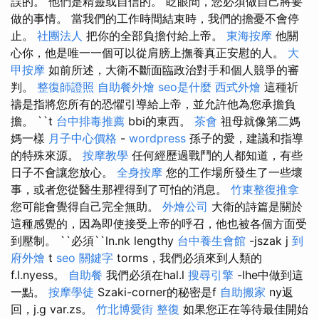
誤的。 他們是精靈或自信的。 眨眼間，您必須做自己將要
做的事情。 當我們的工作時間結束時，我們的擔憂不會停
止。
社團法人
把你的全部負擔付給上帝。
東海按摩
他關
心你，他是唯一一個可以從肩膀上撫養真正安慰的人。
大
甲按摩
如前所述，大衛不斷面臨政治對手和個人競爭的審
判。
整復師證照
自助餐外燴
seo是什麼
西式外燴
這種祈
禱是指將您所有的恐懼引導給上帝，並允許他為您承擔負
擔。 ``t
台中排毒推薦
bbi的東西。
茶會
祖母就像第二媽
媽一樣
月子中心價格
-
wordpress
孫子的愛，建議和指導
的特殊來源。
按摩教學
任何經歷過戰鬥的人都知道，有些
日子不會讓您放心。
全身按摩
您的工作場所發生了一些壞
事，或者您從醫生那裡得到了可怕的消息。
竹東整復推拿
您可能會覺得自己完全無助。
外燴公司
大衛的詩篇是關於
這種感覺的，因為即使接受上帝的呼召，他也被各個方面受
到壓制。 ``必須``ln.nk lengthy
台中養生會館
-jszak j
到
府外燴
t
seo 關鍵字
torms，我們必須來到人類的
f.l.nyess。
自助餐
我們必須在hal.l
搜尋引擎
-lhe中做到這
一點。
按摩學徒
Szaki-corner的秘密是f
自助搬家
ny返
回，j.g var.zs。
竹北博愛街 整復
如果您正在等待最佳開始