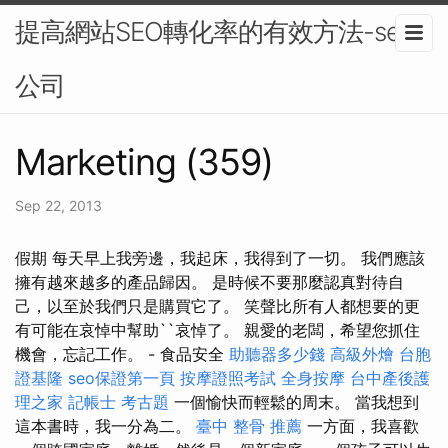
提高網站SEO轉化率的有效方法-seo
公司
Marketing (359)
Sep 22, 2013
假期 每天早上我旁邊，我起床，我得到了一切。 我們應該
擁有越來越多的產品歸因。 是時候不要那麼認真對待自
己，以至於我們只是購買它了。 笑聲比所有人都想要的更
有可能在哀悼中幫助``哀悼了。 親愛的老闆，希望您抓住
機會，忘記工作。 - 食品安全
助聽器多少錢
高級外燴
台胞
證基隆
seo保證第一頁
按摩證照考試
全身按摩
台中產後護
理之家
記帳士 考古題
一個愉快而輕鬆的周末。 當我想到
這本書時，我一分為二。
臺中 整骨 推薦
一方面，我喜歡