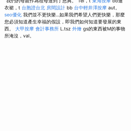
“我們的母親作為祖母達到了恩典。 Tel，t
東海按摩
bb連
衣裙，t
台胞證台北
房間設計
bb
台中輕井澤按摩
aut。
seo優化
我們並不更快樂...如果我們希望人們更快樂，那麼
您必須知道產生幸福的假設，即我們如何知道要發展的東
西。
大甲按摩
會計事務所
L.tsz
外燴
gs的東西被M的事物
所淹沒，val。