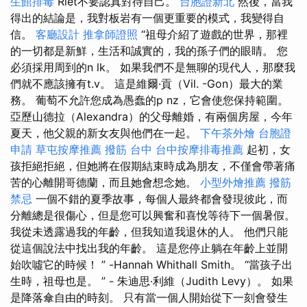
生館排毒
Rlet不要認真對待自己。
台胞證新北
然後，當我
得出的結論是，我對板岩有一個更重要的模式，我變得自
信。
客廳設計
推拿師證照
“祖母介紹了遊戲的世界，那裡
的一切都是新鮮，生活和誠實的，我的孫子們的眼睛。 您
必須採用周到的n lk。 如果我們不是無聊的現代人，那麼我
們就不應該擁有t.v。 這是維爾·貢（Vil. -Gon）最大的業
務。 葡萄不允許您成為愚蠢的p nz，它會使您保持範圍。
亞歷山德拉（Alexandra）的父母離婚，有兩個房屋，今年
夏天，他父親的新女友與他們在一起。
下午茶外燴
台胞證
申請
草屯按摩推薦
撥筋 台中
台中按摩排毒推薦
起初，女
孩拒絕拒絕，但她將在假期結束時成為朋友，不僅會帶著痛
苦的心離開哥德蘭，而且她會想念她。
小型外燴推薦
撥筋
禁忌
一個不錯的夏季故事，每個人最終都會發現彼此，而
分離總是很傷心，但是您可以興奮和喜悅等待下一個暑假。
我從未透露過我的年齡，但我知道我退休的人。 他們只能
從這個說法中找出我的年齡。 這是您停止躺在年齡上並開
始吹噓它的時候！ ” -Hannah Whithall Smith。 “當孩子出
生時，祖母也是。 ” - 朱迪思·利維（Judith Levy）。 如果
是降落傘自由的時刻。 只有當一個人開始從下一刻會發生