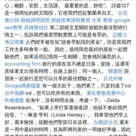
心，幽默，安慰，生活課。 最重要的是，餅乾”。 詩篇127
是一個簡短的經文階段，它使我們想起繁榮來自主。
台北
會計師
經絡調理證照
經絡按摩課程費用
大里 整骨
google
seo教學
高雄徵信社
第二節經文是關於放鬆的最佳聖經行
情之一，告訴我們過度勞動實際上可能是有罪的。
記帳士
考試用書
人們經常被告知“誰會早點找到黃金”，但是當我們
工作太多時會有一點。 因此，值得與您最好的朋友一起體
驗他們，如果這些記憶與一生相關，您會感到滿意的人。
accounting firm
旅行的朋友並不總是日落，冒險，這通常
意味著支出很長時間，在路上旅行，同一個人。
辦護照
與
朋友一起旅行是您可以分享的最佳體驗之一。
台北外燴
Google商家檔案
有一個大肚子，他們累了，只是到達了od
台中泡腳
od，您可以吃所有的東西。
養生整復推廣中心
外燴擺盤
在海中，沒有時間去做，考慮一下。 -Zelda
Rosenbaum。 “如果上帝打算遵循食譜，他就不會給我們
祖母。 ” - 琳達·亨利（Linda Henley）。 我希望他們早上
好，週末愉快，提醒他們聖節日在這裡。
台胞證台北
週末
是一周中最好的時間，並為即將到來的一周做好準備，因此