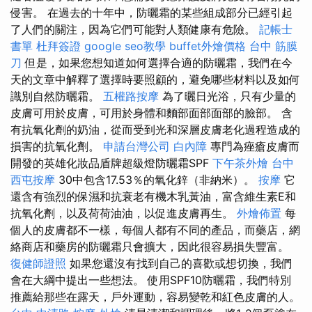
侵害。 在過去的十年中，防曬霜的某些組成部分已經引起
了人們的關注，因為它們可能對人類健康有危險。
記帳士
書單
杜拜簽證
google seo教學
buffet外燴價格
台中 筋膜
刀
但是，如果您想知道如何選擇合適的防曬霜，我們在今
天的文章中解釋了選擇時要照顧的，避免哪些材料以及如何
識別自然防曬霜。
五權路按摩
為了曬日光浴，只有少量的
皮膚可用於皮膚，可用於身體和麵部面部面部的臉部。 含
有抗氧化劑的奶油，從而受到光和深層皮膚老化過程造成的
損害的抗氧化劑。
申請台灣公司
白內障
專門為痤瘡皮膚而
開發的英雄化妝品盾牌超級燈防曬霜SPF
下午茶外燴
台中
西屯按摩
30中包含17.53％的氧化鋅（非納米）。
按摩
它
還含有強烈的保濕和抗衰老有機木乳黃油，富含維生素E和
抗氧化劑，以及荷荷油油，以促進皮膚再生。
外燴佈置
每
個人的皮膚都不一樣，每個人都有不同的產品，而藥店，網
絡商店和藥房的防曬霜只會擴大，因此很容易損失豐富。
復健師證照
如果您還沒有找到自己的喜歡或想切換，我們
會在大綱中提出一些想法。 使用SPF10防曬霜，我們特別
推薦給那些在露天，戶外運動，容易變乾和紅色皮膚的人。