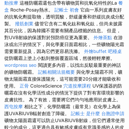
動按摩
這種防曬霜還包含帶有礦物質和抗氧化特性的La
餐
盒
Roche-Posay熱水。
記帳士 初會
它由一系列皮膚友好
的抗氧化劑提取物，透明質酸，舒緩蘆薈和舒緩抗炎成分配
製。
撥筋創業
儘管它含有二氧化鈦和氧化鈦，但尚未披露
其百分比，因為韓國不需要有關產品標籤的信息。 但是，
對UVB射線的保護對於預防癌症更為重要。
外燴茶點
在游
泳或出汗的情況下，與化學夏日面霜相比，一些礦物陽光霜
需要重新提及，因為它們更容易洗滌。
外燴buffet
吧檯桌
從防曬霜上塗上小點到整個覆蓋區域，然後輕輕摩擦。
wordpress seo
閱讀更多內容，以找出反駁最重要的神話
的礦物防曬霜。
記帳相關法規概要
與化學太陽霜不同，礦
物太陽面霜直接保護陽光，這可能需要20分鐘才能吸收和
使用。
正骨
ColoreScience
穴道按摩課程
UV保護器的防
曬霜在沒有化學活性成分的情況下提供了對有害環境影響的
皮膚抗性。 為了有效，需要將它們均勻地應用於皮膚上。
西屯按摩
相比之下，化學防曬霜（最常見）在化學上為保
護UVA和UVB輻射創造了障礙。
記帳士 是什麼
台胞證申請
礦物太陽面霜還可以防止UVA和UVB射線，但它們通常使用
較少的成分，這更適合具有敏感皮膚或有意識美感的人的皮