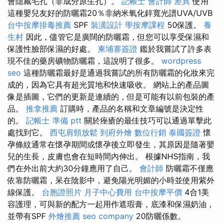
會隱藏毛孔（非成分原生孔）。
記帳士 會計師 差異
使用
這種嬰兒友好的防曬霜20％非納米氧化鋅寬光譜UVA/UVB
台中按摩排毒推薦
SPF
裝潢設計
學按摩課程
50保護。
養
生村
因此，儘管它是廣闊的防曬霜，但您可以享受保濕和
保護性臉部保濕的好處。
柬埔寨簽證
鑑於我嘗試了許多表
現不佳的藥房礦物防曬霜，這說明了很多。
wordpress
seo
這種防曬霜最好是通過我嘗試的所有防曬霜的化妝來完
成的，因為它具有超光質地和快速吸收。 網站上的產品圖
像是插圖，它們的更新是連續的，但是可能有以前包裝的產
品。
推拿推薦
訂購時，產品的名稱和文章編號是決定性
的。
記帳士 準備 ptt
關於痤瘡的最佳技巧可以通過單擊此
處找到它。
西屯肩頸放鬆
到府外燴
數位行銷
泰國簽證
懷
孕條紋通常在懷孕期間或懷孕後立即發生，其原因是隨著嬰
兒的生長，皮膚也會在短時間內伸出。 根據NHS指南，我
們在外出前大約30分鐘應用了自己。
會計師
防曬霜不僅應
依靠防曬霜，呆在陰影中，避免陽光明媚的小時並使用紫外
線保護。
台胞證照片
月子中心費用
台中按摩平價
4合1美
容護理，可與新的配方一起用作遮瑕膏，底漆和保濕奶油，
並帶有SPF
外燴推薦
seo company
20防曬係數。