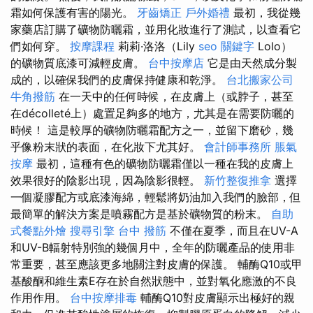
霜如何保護有害的陽光。
牙齒矯正
戶外婚禮
最初，我從幾
家藥店訂購了礦物防曬霜，並用化妝進行了測試，以查看它
們如何穿。
按摩課程
莉莉·洛洛（Lily
seo 關鍵字
Lolo）
的礦物質底漆可減輕皮膚。
台中按摩店
它是由天然成分製
成的，以確保我們的皮膚保持健康和乾淨。
台北搬家公司
牛角撥筋
在一天中的任何時候，在皮膚上（或脖子，甚至
在décolleté上）處置足夠多的地方，尤其是在需要防曬的
時候！ 這是較厚的礦物防曬霜配方之一，並留下磨砂，幾
乎像粉末狀的表面，在化妝下尤其好。
會計師事務所
脹氣
按摩
最初，這種有色的礦物防曬霜僅以一種在我的皮膚上
效果很好的陰影出現，因為陰影很輕。
新竹整復推拿
選擇
一個凝膠配方或底漆海綿，輕鬆將奶油加入我們的臉部，但
最簡單的解決方案是噴霧配方是基於礦物質的粉末。
自助
式餐點外燴
搜尋引擎
台中 撥筋
不僅在夏季，而且在UV-A
和UV-B輻射特別強的幾個月中，全年的防曬產品的使用非
常重要，甚至應該更多地關注對皮膚的保護。 輔酶Q10或甲
基酸酮和維生素E存在於自然狀態中，並對氧化應激的不良
作用作用。
台中按摩排毒
輔酶Q10對皮膚顯示出極好的親