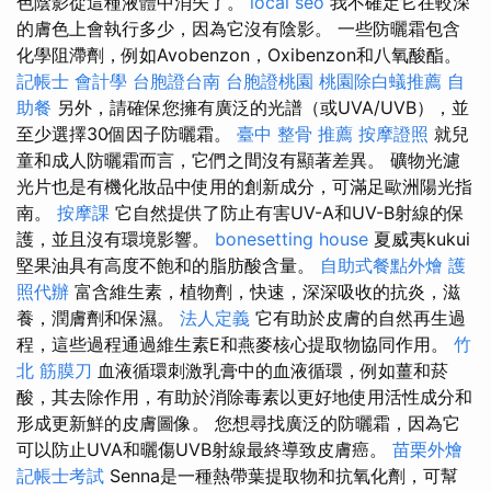
色陰影從這種液體中消失了。
local seo
我不確定它在較深
的膚色上會執行多少，因為它沒有陰影。 一些防曬霜包含
化學阻滯劑，例如Avobenzon，Oxibenzon和八氧酸酯。
記帳士 會計學
台胞證台南
台胞證桃園
桃園除白蟻推薦
自
助餐
另外，請確保您擁有廣泛的光譜（或UVA/UVB），並
至少選擇30個因子防曬霜。
臺中 整骨 推薦
按摩證照
就兒
童和成人防曬霜而言，它們之間沒有顯著差異。 礦物光濾
光片也是有機化妝品中使用的創新成分，可滿足歐洲陽光指
南。
按摩課
它自然提供了防止有害UV-A和UV-B射線的保
護，並且沒有環境影響。
bonesetting house
夏威夷kukui
堅果油具有高度不飽和的脂肪酸含量。
自助式餐點外燴
護
照代辦
富含維生素，植物劑，快速，深深吸收的抗炎，滋
養，潤膚劑和保濕。
法人定義
它有助於皮膚的自然再生過
程，這些過程通過維生素E和燕麥核心提取物協同作用。
竹
北 筋膜刀
血液循環刺激乳膏中的血液循環，例如薑和菸
酸，其去除作用，有助於消除毒素以更好地使用活性成分和
形成更新鮮的皮膚圖像。 您想尋找廣泛的防曬霜，因為它
可以防止UVA和曬傷UVB射線最終導致皮膚癌。
苗栗外燴
記帳士考試
Senna是一種熱帶葉提取物和抗氧化劑，可幫