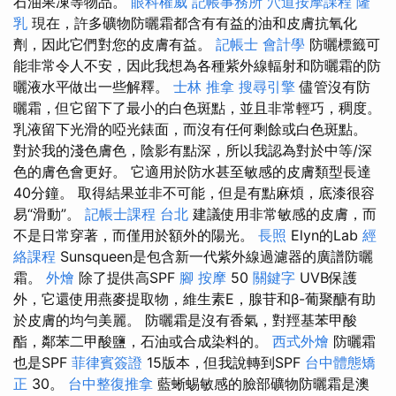
石油果凍等物品。
眼科權威
記帳事務所
穴道按摩課程
隆
乳
現在，許多礦物防曬霜都含有有益的油和皮膚抗氧化
劑，因此它們對您的皮膚有益。
記帳士 會計學
防曬標籤可
能非常令人不安，因此我想為各種紫外線輻射和防曬霜的防
曬液水平做出一些解釋。
士林 推拿
搜尋引擎
儘管沒有防
曬霜，但它留下了最小的白色斑點，並且非常輕巧，稠度。
乳液留下光滑的啞光錶面，而沒有任何剩餘或白色斑點。
對於我的淺色膚色，陰影有點深，所以我認為對於中等/深
色的膚色會更好。 它適用於防水甚至敏感的皮膚類型長達
40分鐘。 取得結果並非不可能，但是有點麻煩，底漆很容
易“滑動”。
記帳士課程 台北
建議使用非常敏感的皮膚，而
不是日常穿著，而僅用於額外的陽光。
長照
Elyn的Lab
經
絡課程
Sunsqueen是包含新一代紫外線過濾器的廣譜防曬
霜。
外燴
除了提供高SPF
腳 按摩
50
關鍵字
UVB保護
外，它還使用燕麥提取物，維生素E，腺苷和β-葡聚醣有助
於皮膚的均勻美麗。 防曬霜是沒有香氣，對羥基苯甲酸
酯，鄰苯二甲酸鹽，石油或合成染料的。
西式外燴
防曬霜
也是SPF
菲律賓簽證
15版本，但我說轉到SPF
台中體態矯
正
30。
台中整復推拿
藍蜥蜴敏感的臉部礦物防曬霜是澳