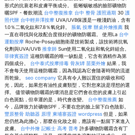
形式的抗衰老和皮膚平衡成分。 藍蜥蜴敏感的臉部礦物防
曬SPF - 餐飲潮流
台中整復推拿
台中 整骨
護照過期
30
護
照代辦
台中輕井澤按摩
UVA/UVB保護是一種淺奶油，含有
1.0％二氧化鈦和7.8％氧化鋅。
脹氣 按摩
辦桌外燴推薦
我
一直在尋找與化妝配合度很好的礦物防曬霜。 使用La
台中
運動按摩
Roche-Posay細胞衛星技術製成，該技術將抗氧
化劑與UVA/UVB
推拿師
Sun使用二氧化鈦和氧化鋅組合。
菲律賓簽證
這種防曬霜的唯一缺點是，它含有酒精作為第
四個成分。
台中泰式按摩排毒
骨灰罈
苗栗外燴
結果，我
不會每天使用這種防曬霜，因為我認為它會隨著時間的流逝
而乾燥。
seo company
它具有令人難以置信的吸收和啞
光，因此，如果您有油性皮膚類型，它對您來說是理想的選
擇。 儘管礦物防曬霜的壞消息是它們會在您的皮膚上引起
白色斑點，但幸運的是，時代會改變。
台中整復推薦
如
今，品牌致力於礦物SPF，不要在您的臉上留下白色陰影。
豐原整骨
助聽器 原理
柬埔寨簽證
wordpress
但是，如果
您仍然為此擔心，那麼在化妝之前，應該有一點留下來進入
皮膚。
台中外燴
記帳士 高考 普考
許多礦物防曬霜含有丁