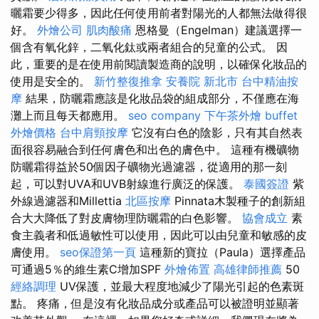
曬霜要少得多，因此任何使用前者對陽光的人都無法做得很
好。
外燴公司
肌肉酸痛
恩格曼（Engelman）建議選擇一
個含有氧化鋅，二氧化鈦或兩者組合的兒童的公式。 因
此，重要的是在使用前閱讀製造商的說明，以確保化妝品的
使用是安全的。
新竹整復推拿
安養院 新北市
台中精油按
摩
結果，防曬霜應該是化妝品袋的組成部分，不僅應在海
灘上而且每天都應用。
seo company
下午茶外燴
buffet
外燴價格
台中肩頸按摩
它沒有白色的陰影，只有其自然表
面很容易融合到任何膚色和出色的膚色中。 這種有機礦物
防曬霜得益於50個因子礦物光過濾器，從適用的那一刻
起，可以對UVA和UVB射線進行廣泛的保護。
泰國簽證
紫
外線過濾器和Millettia
北區按摩
Pinnata木製種子的創新組
合大大降低了對皮膚物理防曬霜的白色影響。
協會成立
素
食主義者和低過敏性可以使用，因此可以由兒童和敏感的皮
膚使用。
seo保證第一頁
這種新的寶拉（Paula）選擇產品
可通過5％的維生素C增加SPF
外燴佈置
高雄律師推薦
50
經絡調理
UV保護，並最大程度地減少了陽光引起的色素斑
點。 疼痛，但是沒有化妝品成分或產品可以被證明並顯著