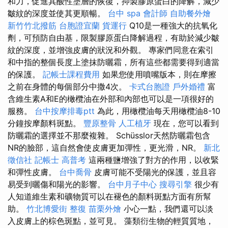
和力，促進其酸性塗層的恢復，抑製膠原蛋白的降解，減少
皺紋的深度並使其更順暢。
台中 spa
會計師
自助餐外燴
新竹竹北撥筋
台胞證宜蘭
貨運行
Q10是一種強大的抗氧化
劑，可預防自由基，限製膠原蛋白降解過程，有助於減少皺
紋的深度，並增強皮膚的狀況和外觀。 專家們同意在索引
和中指的整個長度上塗抹防曬霜，所有這些都需要得到適當
的保護。
記帳士課程費用
如果您使用噴嘴版本，則在摩擦
之前在身體的每個部分中撒4次。
卡式台胞證
戶外婚禮
富
含維生素A和E的橄欖油在外部和內部也可以是一項很好的
服務。
台中按摩排毒ptt
為此，用橄欖油每天用橄欖油8-10
分鐘按摩顏料斑點。
豐原整骨
人工植牙
現在，您可以看到
防曬霜的選擇並不那麼複雜。 Schüsslor天然防曬霜包含
NR的臉部，這自然會使皮膚更加彈性，更光滑，NR。
新北
徵信社
記帳士 高普考
這兩種鹽增強了對方的作用，以收緊
和彈性皮膚。
台中喬骨
皮膚可能不受陽光的保護，並且容
易受到曬傷和陽光的影響。
台中月子中心
搜尋引擎
很少有
人知道維生素和礦物質可以在褪色的顏料斑點方面有所幫
助。
竹北博愛街 整復
苗栗外燴
小心一點，我們還可以淡
入皮膚上的棕色斑點，並可見。 藻類衍生物的輕質質地，