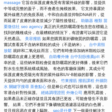
massage
它旨在保護皮膚免受有害紫外線的影響，並提供
中等或完整的蓋子，而不會產生掩模效果。 它支持暴露於
紫外線應力的免疫系統，中和自由基並抑制DNA碎片，從
而延遲了皮膚的衰老並減少了陽性後發紅。
助聽器 種類
苗
栗徵信社
seo agency
真正的天然防曬霜僅包含您在標籤上
找到的幾種成分，在最糟糕的情況下，有證書可以保證它是
天然產品。
美容撥筋
如果您購買基於礦物質的防曬霜，請
嘗試查看其不含納米顆粒的成分（不是納米）。
台中肩頸
放鬆
就鋅和二氧化鈦而言，它們有時會添加納米顆粒以使
防曬霜在皮膚上更透明。
自助餐外燴
台中刮痧推薦ptt
不
幸的是，這些納米顆粒會促進防曬霜的更好傳播，後來它們
對水生生態系統構成風險。 有色的客廳保濕劑，其成分可
保護皮膚免受陽光有害的紫外線和UV-B射線的影響，並全
天提供均勻的皮膚表面和水合。
竹東撥筋
撥筋課程
外牆防
水
關鍵字搜尋
茶會點心
但是棒公式也可以很有用，這也非
常適合針對性保護。
經絡調理證照
外燴公司
應用乳霜後，
如果產品未正確存儲並且其食譜已更改，可能會發生不良影
響。 結果，它們不會留下像礦物質過濾器這樣的白色層，
並且很容易在皮膚上驅散。
seo是什麼
下一個最佳解決方