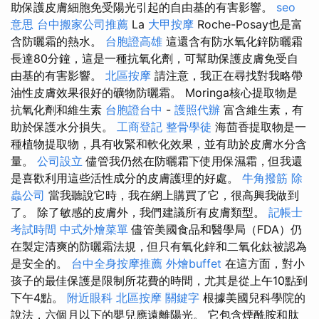
助保護皮膚細胞免受陽光引起的自由基的有害影響。
seo
意思
台中搬家公司推薦
La
大甲按摩
Roche-Posay也是富
含防曬霜的熱水。
台胞證高雄
這還含有防水氧化鋅防曬霜
長達80分鐘，這是一種抗氧化劑，可幫助保護皮膚免受自
由基的有害影響。
北區按摩
請注意，我正在尋找對我略帶
油性皮膚效果很好的礦物防曬霜。 Moringa核心提取物是
抗氧化劑和維生素
台胞證台中
-
護照代辦
富含維生素，有
助於保護水分損失。
工商登記
整骨學徒
海茴香提取物是一
種植物提取物，具有收緊和軟化效果，並有助於皮膚水分含
量。
公司設立
儘管我仍然在防曬霜下使用保濕霜，但我還
是喜歡利用這些活性成分的皮膚護理的好處。
牛角撥筋
除
蟲公司
當我聽說它時，我在網上購買了它，很高興我做到
了。 除了敏感的皮膚外，我們建議所有皮膚類型。
記帳士
考試時間
中式外燴菜單
儘管美國食品和醫學局（FDA）仍
在製定清爽的防曬霜法規，但只有氧化鋅和二氧化鈦被認為
是安全的。
台中全身按摩推薦
外燴buffet
在這方面，對小
孩子的最佳保護是限制所花費的時間，尤其是從上午10點到
下午4點。
附近眼科
北區按摩
關鍵字
根據美國兒科學院的
說法，六個月以下的嬰兒應遠離陽光。 它包含煙酰胺和肽