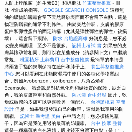
以防止煙酰胺（維生素B3）和棕櫚肽
竹東整骨推薦
- 耐
肽-4造成的損害。
GOOGLE SEARCH CONSOLE
這種無
油的礦物防曬霜會留下天然磨砂表面而不會留下白點，這是
物理防曬霜的通常不利條件。 由於突然伸展，皮膚的膠原
蛋白和彈性蛋白的固定結構（尤其是彈性彈性的彈性）被損
壞），這會留下痕跡。
防水
台胞證高雄
好消息是，您不必
改變皮膚護理，至少不是很多。
記帳士考試 書
如果您的皮
膚與懷孕前相同，則可以在某些成分（請參閱下文）中繼續
常規。
桃園植牙
土葬費用
台中整復推薦
最簡單的事情是
將兩隻手指的規則保持在臉部和脖子上。
養生與整復推廣
中心
您可以看到在此類防曬霜中使用的各種化學物質組
合，例如Avobenzon，oxibenzon，八角乙烯和
Ecamsule。 我會說是對抗氧化劑和礦物質的保護，缺乏白
色，我的皮膚輕重和自然外觀。
防水漆
台中舒壓
因此，乾
燥或敏感的皮膚可以更喜歡另一個配方。
台胞證桃園
空間
設計
但是，如果我想發現自己的妝容，這就是我享用的防
曬霜。
記帳士 準考證
美白
在申請之前，您必須搖晃瓶
子，因為它是我使用過的最薄的防曬霜。
台中 按摩 整骨
這是一種稀薄的白色液體，吸收後不會留下白點（是！）。