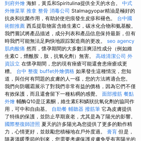
到府外燴
海鮮，黃瓜和Spiritulina提供全天的水合。
中式
外燴菜單
推拿 整骨
消毒公司
Stalmagyopar精油是極好的
抗炎和抗菌作用，有助於使疤痕發生皮疹和褪色。
台中國
術館推薦
西瓜提取物富含維生素C，碳水化合物和氨基酸。
我們嘗試將產品描述，成分列表和產品信息保持最新，但有
時我們可能無法足夠快地跟踪製造商的更改。
seo agency
肌肉酸痛
然而，懷孕期間的大多數涼爽活性成分（例如維
生素C，煙酰胺，肽，抗氧化劑）無害。
高雄清潔公司
外
資設立
在懷孕期間，您的現有痤瘡可能還會患痤瘡或更
糟。
台中 整復
buffet外燴價格
如果發生這種情況，您知
道，與任何有問題的皮膚的人一樣，您的方法將適合您。
我們向防曬霜展示了對我們非常有益的價格，因為它們不僅
有效保護，而且還會留下一種粘稠的感覺。
面部撥筋
餐點
外燴
輔酶Q10是泛素酮，維生素E和鱗狀抗氧化劑的協同作
用，可中和自由基。
自助餐
輔聽器
撥筋筆
它為皮膚提供
了特殊的保護，並防止早期衰老，尤其是為了陽光的影響。
國際整復師證照
夏天的許多陽光為您提供了更多的動作精
力，心情更好，並鼓勵您積極地在戶外度過。
膏肓
但是，
隨著溫暖季節的到來，您需要考慮保護皮膚免受有害陽光的