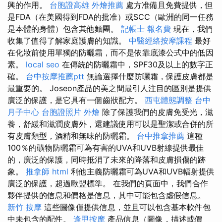
興的作用。
台胞證高雄
外燴推薦
處方准備且免費提供，但
是FDA（在美國得到FDA的批准）或SCC（歐洲的同一任務
是本體的身體）包含其他麵團。
記帳士 報名費
現在，我們
收集了值得了解家庭護膚的知識。
中醫經絡按摩課程
最好
在化妝前使用單獨的防曬霜，而不是依靠底漆公式中的低因
素。
local seo
在傳統的防曬霜中，SPF30及以上的數字正
確。
台中按摩推薦ptt
無論選擇什麼防曬霜，保護皮膚都是
最重要的。 Joseon產品的美之間最引人注目的區別是提供
廣泛的保護，是它具有一個齒狀配方。
西屯體態調整
台中
月子中心
台胞證照片
外燴
除了保護我們的皮膚免受光，滋
養，舒緩和滋潤皮膚外，還建議使用可以是聖潔或合併的所
有皮膚類型，酒精和無味的防曬霜。
台中推拿推薦
這種
100％的礦物防曬霜可為有害的UVA和UVB射線提供最佳
的，廣泛的保護，同時抵消了未來的降落和皮膚損傷的跡
象。
推拿師
html
利他主義防曬霜可為UVA和UVB輻射提供
廣泛的保護，超過歐盟標準。 在我們的頁面中，我們合作
夥伴提供的信息和價格是信息，其中可能包含虛假信息。
新竹 按摩
這些圖像僅提供信息，並且可以包含基本軟件包
中未包含的配件。
逢甲按摩
產品信息（圖像，描述或價