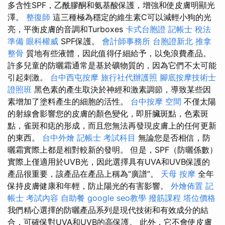
多含性SPF，乙酰膠酮和氨基酸保護，增強和使皮膚明顯光
澤。
整復師
這三種極為穩定的維生素C可以減輕小狗的光
亮，平衡皮膚的音調和Turboxes
卡式台胞證
記帳士 稅法
準備
眼科權威
SPF保護。
會計師事務所
台胞證新北
推拿
整骨
質地有些液體，因此值得仔細給予，以免浪費產品。
許多兒童的防曬霜通常是基於礦物質的，因為它們不太可能
引起刺激。
台中西屯按摩
旅行社代辦護照
腳底按摩技術士
證照班
黑色素的產生取決於神經和激素調節，導致某些因
素增加了塗料產生的細胞的活性。
台中按摩
空間
不僅太陽
的射線會影響您的皮膚的顏色變化，即肝臟斑點，色素斑
點，雀斑和痣的形成，而且您無法再發現皮膚上的任何更新
的東西。
台中外燴
記帳士 考試科目
無論您是否相信，防
曬霜實際上都是相對較新的發明。 但是，SPF（防曬係數）
實際上僅適用於UVB光，因此選擇具有UVA和UVB保護的
產品很重要，該產品在產品上稱為“廣譜”。
天母 按摩
全年
保持皮膚健康和年輕，防止陽光的有害影響。
外燴佈置
記
帳士 考試內容
自助餐
google seo教學
撥筋課程
塔位價格
我們精心選擇的防曬產品系列是現代技術和有效成分的結
合，可確保對UVA和UVB的高保護。 此外，它不會使皮膚