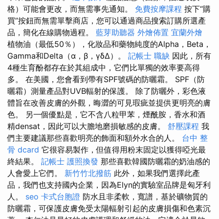
格）可能會更改，而無需事先通知。
免費按摩課程
按下“購
買”按鈕而無需單擊商店，您可以通過商品搜索訂購所選產
品，簡化在線購物過程。
藍芽助聽器
外燴佈置
宜蘭外燴
植物油（最低50％），化妝品和藥物純度的Alpha，Beta，
Gamma和Delta（α，β，γδΔ）。
記帳士 職缺
因此，所有
4種生育酚都存在於其組成中，它們比單獨的效率要高得
多。 在美國，您會看到帶有SPF號碼的防曬霜。 SPF（防
曬霜）測量產品對UVB輻射的保護。 除了防曬外，彩色液
體旨在改善皮膚的外觀，晦澀的可見瑕疵並提供更明亮的膚
色。 另一個優點是，它不含八粒甲苯，煙酰胺，香水和酒
精densat，因此可以大膽地磨損敏感的皮膚。
舒壓課程
我
們主要建議那些喜歡明亮的飾面和額外水合的人。
台中 整
骨 dcard
它很容易製作，但值得用粉末固定以獲得啞光最
終結果。
記帳士
護照換發
那些喜歡韓國防曬霜的奶油感的
人會愛上它們。
新竹竹北撥筋
此外，如果我們選擇此產
品，我們也支持國內企業，因為Elyn的實驗室品牌是匈牙利
人。
seo
卡式台胞證
防水且非柔軟，寬譜，基於礦物質的
防曬霜，可保護皮膚免受太陽輻射引起的皮膚損傷和色素沉