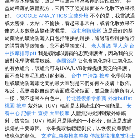
氯辛基水楊酸酯，這是一種通常稱為溶劑的活性成分。 得
益於稀薄的液體配方，它留下了啞光錶面並在化妝下效果很
好。
GOOGLE ANALYTICS
宜蘭外燴
不幸的是，我嘗試過
或太密集，太粘，不愉快，看起來非常白，或者化妝效果不
佳的大多數藥店礦產防曬霜。
西屯肩頸放鬆
這是最好的基
於藥物的礦物防曬入口包括連接的鏈接，通過這些鏈接進行
的購買將導致佣金，您不必單獨支付。
老人養護 單人房
台
中按摩排毒ptt
我是礦物防曬霜的忠實擁護者，因為我的皮
膚對化學防曬霜敏感。
泰國簽證
它包含氧化鋅和二氧化鈦
的有效組合，該組合可為UVA/UVB射線提供廣泛的保護，
而不會堵塞毛孔或引起刺激。
台中 中清路 按摩
化學與物
理或礦物防曬霜之間的最大區別是它們如何在皮膚上散佈。
相反，我更喜歡自然的表面或啞光錶面，並且像其他所有人
一樣，我不想呆在白色中。
竹北整復推拿推薦
外燴buffet
桃園 按摩
紫外線（UV）輻射是太陽產生的一種能量。
安
養中心
記帳士 查榜
大里按摩
人體無法檢測到紫外線輻
射，儘管鋰（UV）輻射只是陽光的一小部分，但這是皮膚
損傷的主要原因。 水果提取物輕輕剝皮，以恢復皮膚新鮮
玫瑰色的顏色。
玄濟宮_康復推拿整復
傳統整復推拿技術士