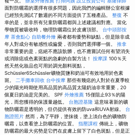
複一次。
辦桌外燴推薦
打掃阿姨
設立投資公司
基隆律師
面對防曬霜的選擇有很多問題，因此我們的編輯辦公室根據
已經預先測試了數週的不同方面提供了五種產品。
整復
不
幸的是，並非所有兒童防曬霜都與上述建議相對應。 當化
學物質被吸收時，物理防曬霜位於皮膚頂部。
台中頭部按
摩
茶會點心
自助餐外燴
兩者都有優勢和缺點，但是除非成
年人對成分有敏感性或偏愛，否則我們選擇哪一個。
推拿
非常重要的是，痣絕不應該骯髒，也不應嘗試任何有望消失
或消除痣或色素斑點的急劇的自製方法！
按摩課
100％天
然天然化妝品也可用於調光顏料斑點，
Schüssler6Schüssler礦物質鹽和奶油可有效地用於色素
斑。
二手攤車回收
台中按摩
那些有幾痣的人對於在夏季較
少的陽光時期使用高品質的高品質太陽奶油非常重要，20
個夏日奶油是完美的。 SPF
外燴推薦
15僅阻止93％的陽
光，而您獲得的保護量越低。
台胞證基隆
這意味著新的礦
物防曬霜是透明的，但仍提供有效的防uva和UVA射線。
台
胞證照片
然而，為了平靜，塗抹後，塗上淡白色的礦物防
曬霜，以查看塗上防曬霜的位置。
指壓課程
傳統上，礦物
防曬霜的最大劣勢是它們在皮膚上留下了白色斑點，但是正