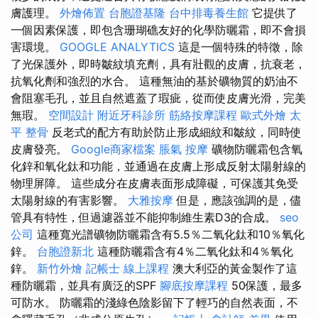
膚護理。
外燴佈置
台胞證基隆
台中排毒養生館
它提供了
一個因素保護，即包含珊瑚礁友好的化學防曬霜，即不會損
害環境。
GOOGLE ANALYTICS
這是一個特殊的特徵，除
了光保護外，即時皺紋填充劑，具有壯觀的皮膚，抗衰老，
抗氧化劑和強烈的水合。 這種無油的基於礦物質的奶油不
會阻塞毛孔，並且自然遮蓋了瑕疵，從而使皮膚光滑，完美
無瑕。
空間設計
附近牙科診所
筋絡按摩課程
歐式外燴
太
平 整骨
反老式的配方有助於防止形成細紋和皺紋，同時使
皮膚發亮。
Google商家檔案
脹氣 按摩
礦物防曬霜包含氧
化鋅和氧化鈦和功能，並通過在皮膚上形成反射太陽射線的
物理屏障。 這些成分在皮膚表面形成障礙，可保護其免受
太陽射線的有害影響。
大雅按摩
但是，應該強調的是，儘
管具有特性，但過濾器並不能抑制維生素D3的合成。
seo
公司
這種寬光譜礦物防曬霜含有5.5％二氧化鈦和10％氧化
鋅。
台胞證新北
這種防曬霜含有4％二氧化鈦和4％氧化
鋅。
新竹外燴
記帳士 線上課程
澳大利亞的黃金製作了這
種防曬霜，並具有廣泛的SPF
腳底按摩課程
50保護，最多
可防水。 防曬霜的淺綠色陰影留下了輕巧的自然表面，不