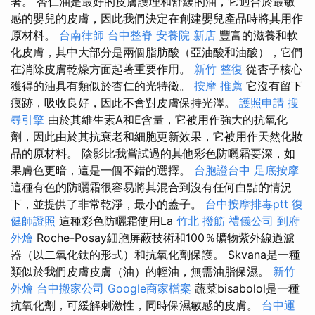
著。 杏仁油是最好的皮膚護理和舒緩的油，它適合於最敏
感的嬰兒的皮膚，因此我們決定在創建嬰兒產品時將其用作
原材料。
台南律師
台中整脊
安養院 新店
豐富的滋養和軟
化皮膚，其中大部分是兩個脂肪酸（亞油酸和油酸），它們
在消除皮膚乾燥方面起著重要作用。
新竹 整復
從杏子核心
獲得的油具有類似於杏仁的光特徵。
按摩 推薦
它沒有留下
痕跡，吸收良好，因此不會對皮膚保持光澤。
護照申請
搜
尋引擎
由於其維生素A和E含量，它被用作強大的抗氧化
劑，因此由於其抗衰老和細胞更新效果，它被用作天然化妝
品的原材料。 陰影比我嘗試過的其他彩色防曬霜要深，如
果膚色更暗，這是一個不錯的選擇。
台胞證台中
足底按摩
這種有色的防曬霜很容易將其混合到沒有任何白點的情況
下，並提供了非常乾淨，最小的蓋子。
台中按摩排毒ptt
復
健師證照
這種彩色防曬霜使用La
竹北 撥筋
禮儀公司
到府
外燴
Roche-Posay細胞屏蔽技術和100％礦物紫外線過濾
器（以二氧化鈦的形式）和抗氧化劑保護。 Skvana是一種
類似於我們皮膚皮膚（油）的輕油，無需油脂保濕。
新竹
外燴
台中搬家公司
Google商家檔案
蔬菜bisabolol是一種
抗氧化劑，可緩解刺激性，同時保濕敏感的皮膚。
台中運