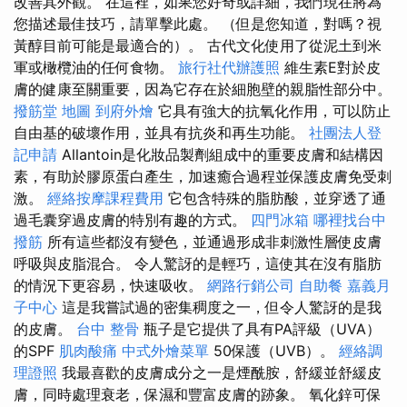
改善其外觀。 在這裡，如果您好奇或詳細，我們現在將為
您描述最佳技巧，請單擊此處。 （但是您知道，對嗎？視
黃醇目前可能是最適合的）。 古代文化使用了從泥土到米
軍或橄欖油的任何食物。
旅行社代辦護照
維生素E對於皮
膚的健康至關重要，因為它存在於細胞壁的親脂性部分中。
撥筋堂 地圖
到府外燴
它具有強大的抗氧化作用，可以防止
自由基的破壞作用，並具有抗炎和再生功能。
社團法人登
記申請
Allantoin是化妝品製劑組成中的重要皮膚和結構因
素，有助於膠原蛋白產生，加速癒合過程並保護皮膚免受刺
激。
經絡按摩課程費用
它包含特殊的脂肪酸，並穿透了通
過毛囊穿過皮膚的特別有趣的方式。
四門冰箱
哪裡找台中
撥筋
所有這些都沒有變色，並通過形成非刺激性層使皮膚
呼吸與皮脂混合。 令人驚訝的是輕巧，這使其在沒有脂肪
的情況下更容易，快速吸收。
網路行銷公司
自助餐
嘉義月
子中心
這是我嘗試過的密集稠度之一，但令人驚訝的是我
的皮膚。
台中 整骨
瓶子是它提供了具有PA評級（UVA）
的SPF
肌肉酸痛
中式外燴菜單
50保護（UVB）。
經絡調
理證照
我最喜歡的皮膚成分之一是煙酰胺，舒緩並舒緩皮
膚，同時處理衰老，保濕和豐富皮膚的跡象。 氧化鋅可保