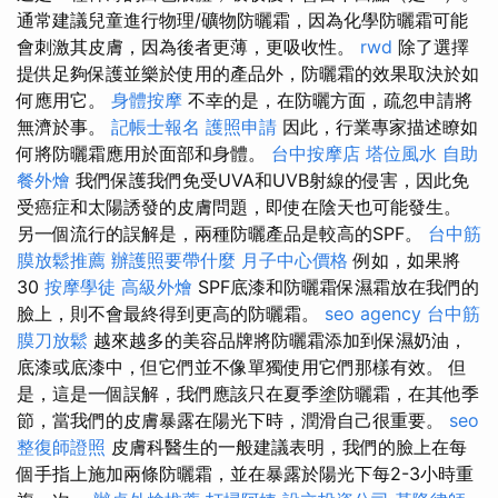
通常建議兒童進行物理/礦物防曬霜，因為化學防曬霜可能
會刺激其皮膚，因為後者更薄，更吸收性。
rwd
除了選擇
提供足夠保護並樂於使用的產品外，防曬霜的效果取決於如
何應用它。
身體按摩
不幸的是，在防曬方面，疏忽申請將
無濟於事。
記帳士報名
護照申請
因此，行業專家描述瞭如
何將防曬霜應用於面部和身體。
台中按摩店
塔位風水
自助
餐外燴
我們保護我們免受UVA和UVB射線的侵害，因此免
受癌症和太陽誘發的皮膚問題，即使在陰天也可能發生。
另一個流行的誤解是，兩種防曬產品是較高的SPF。
台中筋
膜放鬆推薦
辦護照要帶什麼
月子中心價格
例如，如果將
30
按摩學徒
高級外燴
SPF底漆和防曬霜保濕霜放在我們的
臉上，則不會最終得到更高的防曬霜。
seo agency
台中筋
膜刀放鬆
越來越多的美容品牌將防曬霜添加到保濕奶油，
底漆或底漆中，但它們並不像單獨使用它們那樣有效。 但
是，這是一個誤解，我們應該只在夏季塗防曬霜，在其他季
節，當我們的皮膚暴露在陽光下時，潤滑自己很重要。
seo
整復師證照
皮膚科醫生的一般建議表明，我們的臉上在每
個手指上施加兩條防曬霜，並在暴露於陽光下每2-3小時重