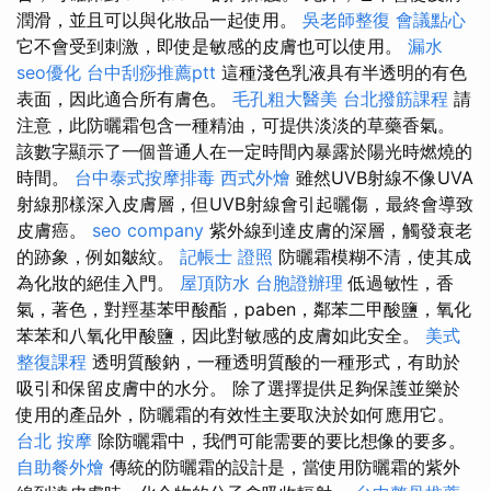
潤滑，並且可以與化妝品一起使用。
吳老師整復
會議點心
它不會受到刺激，即使是敏感的皮膚也可以使用。
漏水
seo優化
台中刮痧推薦ptt
這種淺色乳液具有半透明的有色
表面，因此適合所有膚色。
毛孔粗大醫美
台北撥筋課程
請
注意，此防曬霜包含一種精油，可提供淡淡的草藥香氣。
該數字顯示了一個普通人在一定時間內暴露於陽光時燃燒的
時間。
台中泰式按摩排毒
西式外燴
雖然UVB射線不像UVA
射線那樣深入皮膚層，但UVB射線會引起曬傷，最終會導致
皮膚癌。
seo company
紫外線到達皮膚的深層，觸發衰老
的跡象，例如皺紋。
記帳士 證照
防曬霜模糊不清，使其成
為化妝的絕佳入門。
屋頂防水
台胞證辦理
低過敏性，香
氣，著色，對羥基苯甲酸酯，paben，鄰苯二甲酸鹽，氧化
苯苯和八氧化甲酸鹽，因此對敏感的皮膚如此安全。
美式
整復課程
透明質酸鈉，一種透明質酸的一種形式，有助於
吸引和保留皮膚中的水分。 除了選擇提供足夠保護並樂於
使用的產品外，防曬霜的有效性主要取決於如何應用它。
台北 按摩
除防曬霜中，我們可能需要的要比想像的要多。
自助餐外燴
傳統的防曬霜的設計是，當使用防曬霜的紫外