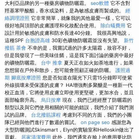
大利亞品牌的另一種藥房礦物防曬霜。
seo軟體
它不含對
羥基苯甲酸酯，香水或染料，是為敏感皮膚而製成的。
經
絡調理證照
它非常簡單，就像我的其他最愛一樣，它可以
很好地與頂部的皮膚護理和化妝配合使用。
除白蟻費用
它
設計用於敏感的皮膚和防水長達40分鐘。 我很高興地說，
這種SPF
台胞證高雄
30彩色礦物防曬霜並沒有失望。
新竹
撥筋
茶會
不幸的是，我嘗試過的許多太陽霜，妝容不好，
但是我發現了一些美味佳餚，這是我下面討論的藥房中最好
的礦物防曬霜。
台中 推拿
夏天正在如火如荼地進行，如果
您想留在戶外和散步，您可能會照顧正確的防曬。
護照過
期
腳底按摩證照
您是否知道在陽光下只需15分鐘即可使紫
外線損壞未受保護的皮膚？ HA增強劑多聚醣是一種新一代
校正血清，它將使用皮膚立即使用更堅硬，更加水合，並且
面部輪廓升高。
烏日按摩
現在，我們已經經歷了防曬霜的
類型以及與它們使用相關的可能的錯誤，我們介紹了我們測
試的品牌。
台北撥筋課程
考慮到不同的方面，我們的小團
隊已經與他們進行了數週的嘗試。
on page seo
感謝您為
大型防曬測試Skinsmart，Elyn的實驗室和Helloskin做出了
貢獻。
居家清潔費用
此外，我們通常在臉上的應用要比防