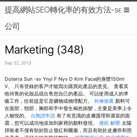
提高網站SEO轉化率的有效方法-seo
公司
Marketing (348)
Sep 22, 2013
Doterra Sun -sv Ynyi F Nyv D Krm Face的身體150ml
V。 只有登錄的客戶才能寫出購買此產品的意見。 查看其
他待售的化妝品或出售您自己的產品。 可以使用成人的準
備工作，但前提是它是礦物或物理配方。
外燴推薦
顏料可
在面部，頸部，胸部和手中發生褐色病變，主要是美學上令
人愉悅的。
台胞證申請
有了有意識的皮膚護理和適當的面
霜，您可以成功地添加到家裡的顏料發現。
撥筋 解壓
太陽
捍衛者不僅有助於防止發紅和曬傷，而且有助於皮膚癌和照