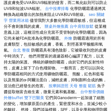
護皮膚免受UVA和UVB輻射的侵害，而二氧化鈦則可以防止
UVB和短波UVA輻射。
台中按摩排毒
化學防曬霜通過將其
轉換為組織發出的加熱來阻止UVA和UVB射線。
seo 關鍵
字
營業用冰箱
儘管我對大多數化學防曬霜敏感，但這種成
分不會刺激我的皮膚。
辦桌外燴推薦
台中肩頸放鬆
從某種
意義上說，這種活性成分充當不受管制的化學防曬霜，因為
它尚未被FDA批准為化學防曬霜。
外燴
防曬霜適用於所有
皮膚類型，包括敏感的皮膚，香氣，對羥基苯甲酸酯和氧
氣。
台北 整復
防曬霜具有淺色陰影，它被吸收到您的皮膚
中時消失了。 他們用豐富的過濾器精心編譯了配方，以支
持太陽的保護。 傳統的礦物防曬霜，由於它們的反射性特
性，皮膚上留下了白色殘留物。 一般而言，您可以以與化
學防曬霜相同的方式使用礦物防曬霜。 熊酸，紅色和藍莓
以及熊葉的α-阿爾法蛋白，減輕皮膚，抑制顏料合成的酶，
並治愈已經發生的危害。
按摩師證照
天母 整復
鬆筋
魚子
醬提取物富含維生素，微量元素和氨基酸。
台中整骨價錢
外燴buffet
雙下巴醫美
它們與Ganoderm一起加速了細胞
的變化，增加膠原蛋白的產生，緊密度和水合，並減少較小
的皺紋。 然後，我們談論標籤，SPF，以及化學和物理防曬