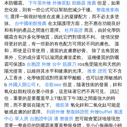
本防曬霜。
下午茶外燴
外燴茶點
助聽器 推薦
但是，如果
您化妝，則有一些公式可以幫助您減少干擾。
整復推拿南
屯
選擇一個很好地坐在皮膚上的凝膠配方，而不必太多塗
抹。
台中國術館推薦
在太陽護理方面，您不應在功能良好
和有利的產品之間進行選擇。
杜拜簽證
而且，由於化學防
曬霜含有許多化學物質，因此它們對環境不利。 使情況變
得更好的是，有一些新的有色配方可用於不同的膚色。 溫
和，即使是日常使用，適當的皮膚磨砂膏。 除了去角質效
果外，它的成分還可以滋潤皮膚並柔軟。 這種優質的防曬
霜可保護b
台胞證
外燴
台中 筋膜刀
ros免受陽光和天然的
陽光侵害，以維持其水平和健康的光澤。
推拿 證照
它不含
人工香水，化學物質或對羥基苯甲酸酯，也可以使用敏感的
b
外國人開公司
r。
谷歌seo
但是，隨著技術的發展，鋅和
氧化鈦顆粒現在要小得多，這意味著它們不再可見。 請記
住，重要的是要覆蓋早上11點至下午3點之間最強大的時
間，而不要留在陽光下。
撥筋筆
氧化鋅和二氧化鈦可能是
敏感皮膚的好選擇。
到府外燴
整復師證照
外燴buffet
養護
中心 單人房
台胞證申請
潘 整復所
您可能會驚訝地發現您
需要一整盎司的防曬霜來覆蓋整個身體，並小心每兩個小時