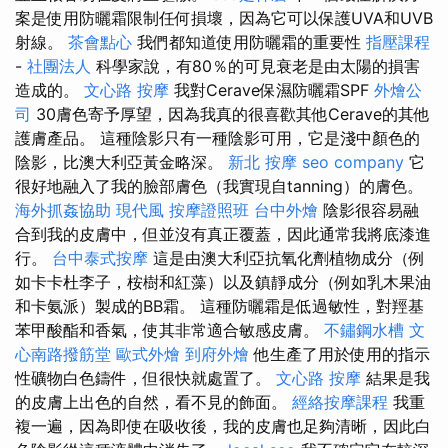
案是使用防曬霜限制任何損壞，因為它可以保護UVA和UVB
射線。
茶會點心
我們都知道使用防曬霜的重要性
指壓課程
-
社團法人
科學家說，有80％的可見衰老是由太陽的損害
造成的。
文心路 按摩
我對Cerave保濕防曬霜SPF
外燴公
司
30膚色寄予厚望，因為我真的很喜歡其他Cerave的其他
護膚產品。 這種陰影只有一種陰影可用，它是淺中顏色的
陰影，比澳大利亞黃金略深。
新北 按摩
seo company
它
很好地融入了我的臉部膚色（我實現自tanning）的膚色。
海外抓姦協助
現代風
按摩證照班
台中外燴
陰影很容易融
合到我的皮膚中，但並沒有真正覆蓋，因此通常我將底漆進
行。
台中泰式按摩
這是由澳大利亞抗氧化劑植物成分（例
如卡卡杜李子，桉樹和紅藻）以及鎮靜成分（例如乳木果油
和卡氨派）製成的BB霜。 這種防曬霜是低過敏性，對羥基
苯甲酸酯和香氣，使其非常適合敏感皮膚。
不鏽鋼水槽
文
心南路撥筋堂
歐式外燴
到府外燴
他生產了用於使用的指示
性礦物白色鑄件，但很快就處置了。
文心路 按摩
結果是我
的皮膚上出色的自然，看不見的飾面。
經絡按摩課程
我重
複一遍，因為即使在吸收後，我的皮膚也足夠清晰，因此白