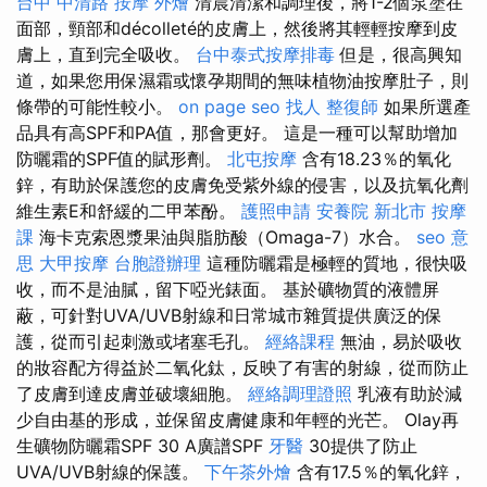
台中 中清路 按摩
外燴
清晨清潔和調理後，將1-2個泵塗在
面部，頸部和décolleté的皮膚上，然後將其輕輕按摩到皮
膚上，直到完全吸收。
台中泰式按摩排毒
但是，很高興知
道，如果您用保濕霜或懷孕期間的無味植物油按摩肚子，則
條帶的可能性較小。
on page seo
找人
整復師
如果所選產
品具有高SPF和PA值，那會更好。 這是一種可以幫助增加
防曬霜的SPF值的賦形劑。
北屯按摩
含有18.23％的氧化
鋅，有助於保護您的皮膚免受紫外線的侵害，以及抗氧化劑
維生素E和舒緩的二甲苯酚。
護照申請
安養院 新北市
按摩
課
海卡克索恩漿果油與脂肪酸（Omaga-7）水合。
seo 意
思
大甲按摩
台胞證辦理
這種防曬霜是極輕的質地，很快吸
收，而不是油膩，留下啞光錶面。 基於礦物質的液體屏
蔽，可針對UVA/UVB射線和日常城市雜質提供廣泛的保
護，從而引起刺激或堵塞毛孔。
經絡課程
無油，易於吸收
的妝容配方得益於二氧化鈦，反映了有害的射線，從而防止
了皮膚到達皮膚並破壞細胞。
經絡調理證照
乳液有助於減
少自由基的形成，並保留皮膚健康和年輕的光芒。 Olay再
生礦物防曬霜SPF 30 A廣譜SPF
牙醫
30提供了防止
UVA/UVB射線的保護。
下午茶外燴
含有17.5％的氧化鋅，