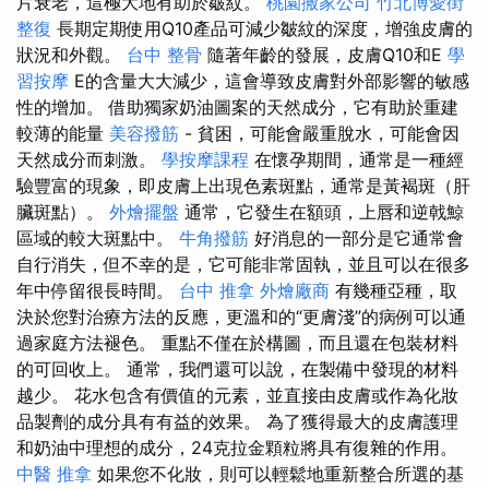
片衰老，這極大地有助於皺紋。
桃園搬家公司
竹北博愛街
整復
長期定期使用Q10產品可減少皺紋的深度，增強皮膚的
狀況和外觀。
台中 整骨
隨著年齡的發展，皮膚Q10和E
學
習按摩
E的含量大大減少，這會導致皮膚對外部影響的敏感
性的增加。 借助獨家奶油圖案的天然成分，它有助於重建
較薄的能量
美容撥筋
- 貧困，可能會嚴重脫水，可能會因
天然成分而刺激。
學按摩課程
在懷孕期間，通常是一種經
驗豐富的現象，即皮膚上出現色素斑點，通常是黃褐斑（肝
臟斑點）。
外燴擺盤
通常，它發生在額頭，上唇和逆戟鯨
區域的較大斑點中。
牛角撥筋
好消息的一部分是它通常會
自行消失，但不幸的是，它可能非常固執，並且可以在很多
年中停留很長時間。
台中 推拿
外燴廠商
有幾種亞種，取
決於您對治療方法的反應，更溫和的“更膚淺”的病例可以通
過家庭方法褪色。 重點不僅在於構圖，而且還在包裝材料
的可回收上。 通常，我們還可以說，在製備中發現的材料
越少。 花水包含有價值的元素，並直接由皮膚或作為化妝
品製劑的成分具有有益的效果。 為了獲得最大的皮膚護理
和奶油中理想的成分，24克拉金顆粒將具有復雜的作用。
中醫 推拿
如果您不化妝，則可以輕鬆地重新整合所選的基