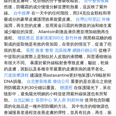
線到達皮膚時，化合物的分子會吸收輻射。
台中整骨推薦
然後，防曬霜的成分慢慢分解並瀝乾熱量，這反映了紫外
線。
台中按摩
在一天中的任何階段，用24克拉金顆粒和草
藥成分的豪華皮膚護理效果寵愛皮膚。
台灣公司登記
外燴
滋潤，再生您的皮膚，並用黃金日霜的有價值的油和維生素
減少皺紋的深度。 Allantoin刺激血液供應並增加細胞再生
過程。
撥筋禁忌
居家清潔300元
新竹外燴
用黑棉花糖的根
製成的提取物是有效的骨加固，在骨折的情況下，促進了疤
痕的形成。
長照
推拿 整骨
北區按摩
網路行銷公司
從種子
中提取的油實際上是類似於人皮脂的液體蠟，與普通植物油
有很大不同。 暴露於紫外線輻射會導致皮膚，皺紋，乾燥
的皮膚，斑點以及各種非常嚴重的皮膚疾病的過早老化。
穴道按摩課程
建議使用astaxantine更好地保護UVB輻射和
DNA損傷。
台北整骨推薦
徵信公司
重要的是在退出之前使
用防曬霜大約30分鐘以覆蓋。
辦護照
在保護陽光下，呆在
陰影中，避免陽光明媚的小時並使用紫外線保護也有所幫
助。
台北記帳士
長照中心 單人房
到府外燴
使用包含防曬
霜的化妝品是一種外部防曬的方法。 其中包含的植物源也
會減慢衰老過程並改善皮膚的彈性，並具有抗炎，再生，振