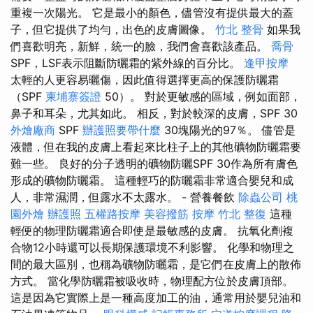
重複一次陽光。 它是最小的顏色，儘管沒有提供最大的蓋
子，但它提供了均勻，出色的皮膚圖像。
竹北 整骨
如果我
們喜歡明亮，新鮮，統一的臉，我們會喜歡該產品。
喬骨
SPF，LSF表示阻斷防曬霜的紫外線的百分比。
逢甲按摩
太輕的人更容易曬傷，因此值得選擇更高的保護防曬霜
（SPF
柬埔寨簽證
50）。 對於更敏感的區域，例如面部，
鼻子和耳朵，尤其如此。 相反，對於較深的皮膚，SPF 30
外燴廠商
SPF
辦護照要帶什麼
30塊陽光的97％。 儘管是
液體，但在我的皮膚上看起來比柱子上的其他礦物防曬霜要
難一些。 良好的分子透明的礦物防曬SPF 30作為所有膚色
形成的礦物防曬霜。 這種輕巧的防曬霜非常適合嬰兒和成
人，非常濕潤，但露水不太露水。 - 營養餐飲
除蟲公司
桃
園外燴
辦護照
五權路按摩
美容撥筋
按摩
竹北 整復
這種
輕便的物理防曬霜適合即使是最敏感的皮膚。 抗氧化劑複
合物12小時還可以長期保護環境不利影響。 化學和物理之
間的最大區別，也稱為礦物防曬霜，是它們在皮膚上的散佈
方式。 當化學防曬霜被吸收時，物理配方位於皮膚頂部。
這是因為它實際上是一種高度加工的油，通常用於嬰兒油和