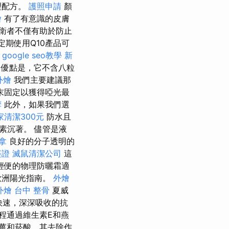
理配方。
護照申請
顏
燴
有了有意識的皮膚
衛者不僅有助於防止
定期使用Q10產品可
E
google seo教學
新
個優點是，它不含八粒
外燴
我們主要建議那
末固定以獲得啞光最
摩
此外，如果我們選
家清潔300元
防水且
素沉著。 儘管是液
拿
良好的分子透明的
簽證
滅鼠清潔公司
這
輕便的物理防曬霜適
歐洲陽光指南。
外燴
外燴
台中 整骨
夏威
快速，深深吸收的抗
程通過維生素E和燕
薑和菸酸，其去除作