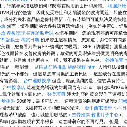
此，行業專家描述瞭如何將防曬霜應用於面部和身體。
桃園外燴
和UVB射線的侵害，因此免受癌症和太陽誘發的皮膚問題，即使
，成分列表和產品信息保持最新，但有時我們可能無法足夠快地
外燴
然而，懷孕期間的大多數涼爽活性成分（例如維生素C，煙
外燴
產後護理
按摩證照考試
在懷孕期間，您的現有痤瘡可能還
CS
記帳士 考試日期
如果發生這種情況，您知道，與任何有問題
美國，您會看到帶有SPF號碼的防曬霜。 SPF（防曬霜）測量
彩色液體旨在改善皮膚的外觀，晦澀的可見瑕疵並提供更明亮的膚
錶面，並且像其他所有人一樣，我不想呆在白色中。
外燴佈置
產生的一種能量。
益園益筋絡推拿
經絡課程
html
人體無法檢測
陽光的一小部分，但這是皮膚損傷的主要原因。 這些成分在皮膚
的有害影響。
台中運動按摩
但是，應該強調的是，儘管具有特性
。
台中按摩店
這種寬光譜礦物防曬霜含有5.5％二氧化鈦和10
二氧化鈦和4％氧化鋅。
醫美項目
澳大利亞的黃金製作了這種防
外燴擺盤
50保護，最多可防水。 這種優質的防曬霜可保護b
記帳
然的陽光侵害，以維持其水平和健康的光澤。
台中西屯按摩
小型外
羥基苯甲酸酯，也可以使用敏感的b
整骨推薦
竹北月子中心
r
和氧化鈦顆粒現在要小得多，這意味著它們不再可見。 但是，