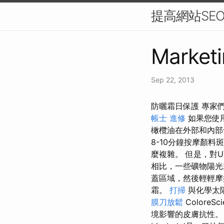
提高網站SE
Marketi
Sep 22, 2013
防曬霜日保護 專家
帳士 進修
如果您使
橄欖油在外部和內
8-10分鐘按摩顏料
麼複雜。 但是，對
相比，一些礦物陽光
蓋區域，然後輕輕
霜。
打掃
與化學太
膜刀放鬆
ColoreSc
境影響的皮膚抗性。