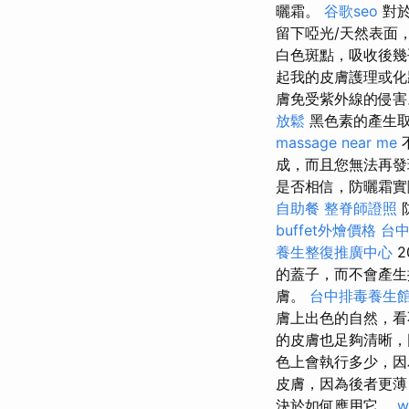
曬霜。
谷歌seo
對於
留下啞光/天然表面
白色斑點，吸收後
起我的皮膚護理或
膚免受紫外線的侵害
放鬆
黑色素的產生取
massage near me
成，而且您無法再
是否相信，防曬霜實
自助餐
整脊師證照
buffet外燴價格
台
養生整復推廣中心
2
的蓋子，而不會產生
膚。
台中排毒養生
膚上出色的自然，
的皮膚也足夠清晰，
色上會執行多少，因
皮膚，因為後者更
決於如何應用它。
w