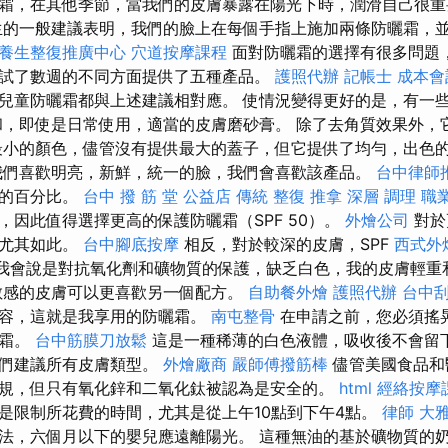
霜，在其他季節，當我們的皮膚暴露在陽光下時，潤滑自己很
的一般建議表明，我們的臉上在每個手指上施加兩條防曬霜，
養生整復推廣中心
穴道按摩課程
面對防曬霜的選擇有很多問題
試了數週的不同方面提供了五種產品。
護照代辦
記帳士 成本會
兒童防曬霜都與上述建議相對應。 使情況變得更好的是，有一
和，即使是日常使用，適當的皮膚磨砂膏。 除了去角質效果外，
最小的顏色，儘管沒有提供最大的蓋子，但它提供了均勻，出色
們喜歡明亮，新鮮，統一的臉，我們會喜歡該產品。
台中律師
線的百分比。
台中 撥 筋 堂 公益店 傳統 整復 推拿 深層 調理 
，因此值得選擇更高的保護防曬霜（SPF 50）。
外燴公司
對於
，尤其如此。
台中腳底按摩
相反，對於較深的皮膚，SPF
西式外
。 我會說是對抗氧化劑和礦物質的保護，缺乏白色，我的皮膚輕
敏感的皮膚可以更喜歡另一個配方。
自助餐外燴
護照代辦
台中刮
妝容，這就是我享用的防曬霜。
南屯整骨
在申請之前，您必須搖
曬霜。
台中筋膜刀放鬆
這是一種稀薄的白色液體，吸收後不會留下
我們建議所有皮膚類型。
外燴廠商
嚴師傅撥筋棒
儘管美國食品和
規，但只有氧化鋅和二氧化鈦被認為是安全的。
html
經絡按摩
是限制所花費的時間，尤其是從上午10點到下午4點。
律師
大
法，六個月以下的嬰兒應遠離陽光。 這種無油的基於礦物質的