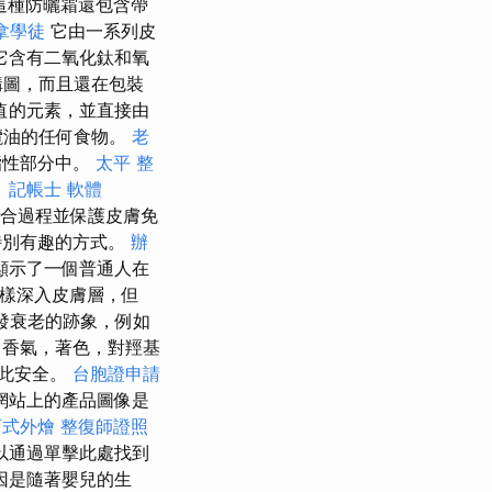
這種防曬霜還包含帶
拿學徒
它由一系列皮
它含有二氧化鈦和氧
構圖，而且還在包裝
值的元素，並直接由
欖油的任何食物。
老
脂性部分中。
太平 整
。
記帳士 軟體
癒合過程並保護皮膚免
特別有趣的方式。
辦
顯示了一個普通人在
那樣深入皮膚層，但
發衰老的跡象，例如
香氣，著色，對羥基
如此安全。
台胞證申請
網站上的產品圖像是
西式外燴
整復師證照
以通過單擊此處找到
因是隨著嬰兒的生