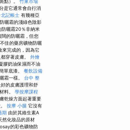
臟斑點）。
竹東市場
分是它通常會自行消
台北記帳士
有幾種亞
 防曬霜的淺綠色陰影
防曬霜20％非納米
廣闊的防曬霜，但您
不佳的藥房礦物防曬
妝來完成的，因為它
人都穿著皮膚。
外燴
凝膠奶油保濕而不油
的簡單底漆。
餐飲設備
防曬霜一樣。
台中 整
最好的皮膚護理和舒
原材料。
學按摩課程
膚乾燥方面起著重要
徵。
按摩 小腿
它沒有
過期
由於其維生素A
天然化妝品的原材
-Posay的彩色礦物防