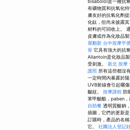
bisabolol是
有礦物質和抗氧化特
膚友好的抗氧化劑提
化鈦，但尚未披露其
材料的可回收上。 
皮膚或作為化妝品製
屋翻新
台中按摩平
骨
它具有強大的抗
Allantoin是
受刺激。
新北 按摩
護照
所有這些都沒有
一定時間內暴露於
UVB射線會引起曬
皺紋。
按摩課程
防
苯甲酸酯，pabe
自助餐
透明質酸鈉，
插圖，它們的更新是
訂購時，產品的名
它。
社團法人登記