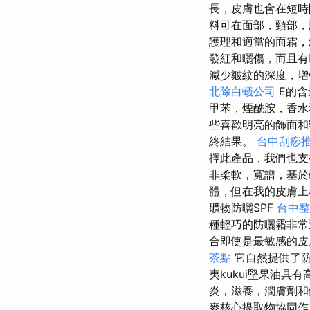
長，皮膚也會在短時
料可在面部，頸部，
護理和適當的面霜，
發紅和曬傷，而且有
減少皺紋的深度，
北除白蟻公司
E的含
甲苯，煙酰胺，香水
些喜歡明亮的飾面
終結果。
台中刮痧推
擇此產品，我們也支
非柔軟，寬譜，基於
體，但在我的皮膚上
礦物防曬SPF
台中整
種輕巧的防曬霜非常
合即使是最敏感的皮
茶點
它自然提供了防
夷kukui堅果油具
炎，滋養，潤膚劑
麥核心提取物協同