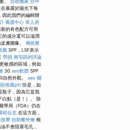
重要。
自助搬家
台中
並在暴露於陽光下每
，因此我們的編輯辦
計
養護中心 單人房
些新的有色配方可用
它的成分還可以滋潤
的皮膚圖像。
傳統整
推薦
SPF，LSF表示
職業 勞損 南屯區的評論
更敏感的區域，例如
燴
30
seo軟體
SPF
重和自然外觀。
seo 關
痧推薦ptt
但是，如
晃瓶子，因為它是我
白點（是！）。 除
醫學局（FDA）仍在
課程台北
在這方面，
雅按摩
自助餐外燴
根
奶油不會阻塞毛孔，