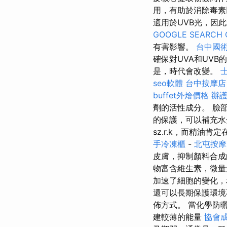
用，有助於消除毒素
適用於UVB光，因
GOOGLE SEARCH 
有害影響。
台中國
確保對UVA和UV
是，時代會改變。
seo軟體
台中按摩店
buffet外燴價格
辦
劑的活性成分。 臉部和
的保護，可以補充水
sz.r.k，而精油
手冷凍櫃
-
北屯按摩
皮膚，抑制顏料合成
物富含維生素，微
加速了細胞的變化，
還可以長期保護環境
佈方式。 當化學防
建較薄的能量
協會