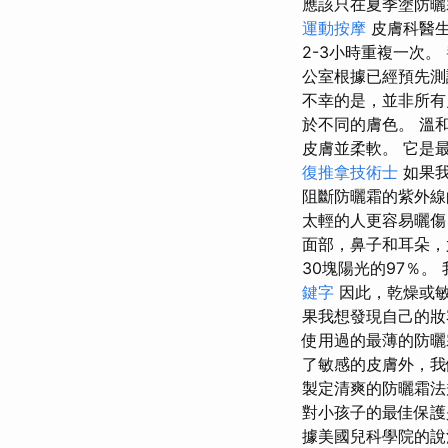
應該只在夏季塗防曬
運動按摩
皮膚科醫生
2-3小時重複一次。
公室根據已經預先測
不幸的是，並非所有
於不同的膚色。 溫
皮膚並柔軟。 它是
復推拿技術士
如果我
阻斷防曬霜的紫外
太輕的人更容易曬傷
面部，鼻子和耳朵
30塊陽光的97％
鍵字
因此，乾燥或
果我想發現自己的
使用過的最薄的防
了敏感的皮膚外，
製定清爽的防曬霜法
對小孩子的最佳保護
據美國兒科學院的說