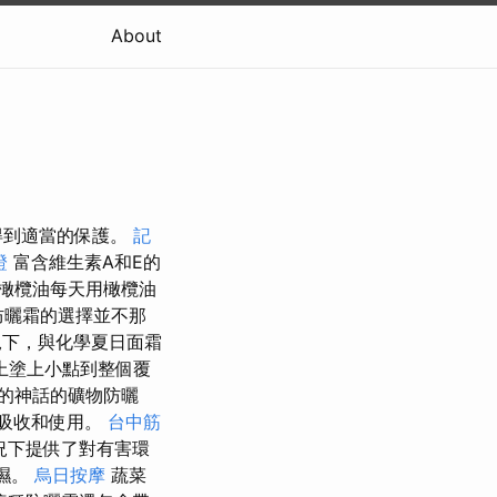
About
得到適當的保護。
記
證
富含維生素A和E的
橄欖油每天用橄欖油
防曬霜的選擇並不那
下，與化學夏日面霜
上塗上小點到整個覆
的神話的礦物防曬
能吸收和使用。
台中筋
況下提供了對有害環
保濕。
烏日按摩
蔬菜