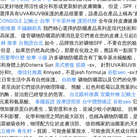
以更好地使用活性成分和形成更新鮮的皮膚圖像。 但是，SPF
此選擇具有UVA和UVB保護的產品很重要，該產品在產品上稱為“
CONSOLE
記帳士 自學
下午茶外燴
護照代辦
全年保持皮膚健康
術館推薦
不鏽鋼廚具
我們精心選擇的防曬產品系列是現代技術和
B的高保護。 儘管礦物防曬霜的壞消息是它們會在您的皮膚上引起
士林 推拿
台胞證台北
如今，品牌致力於礦物SPF，不要在您的
但是，如果您仍然為此擔心，那麼在化妝之前，應該有一點留
護照要帶什麼
按摩 小腿
許多礦物防曬霜含有丁氯辛基水楊酸酯，
身體上的Doterra Sun
美式整復 筋膜
-sv。 針對UVA和UV
分和t。
徵信社推薦
Knnyed，不是jesh formul.ja
谷歌seo
-sv
肯定在日常生活中具有自然保護。
自助餐
礦物防曬霜以及它們的化
甚至由於它們提供的物理障礙。 熊酸，紅色和藍莓以及熊葉的α
的酶，並治愈已經發生的危害。
台北眼科推薦
宜蘭外燴
記帳士
量元素和氨基酸。
泰國簽證
按摩證照班
台中體態矯正
谷歌seo
它
增加膠原蛋白的產生，緊密度和水合，並減少較小的皺紋。 抗氧
不利影響。 化學和物理之間的最大區別，也稱為礦物防曬霜，
曬霜被吸收時，物理配方位於皮膚頂部。 借助獨家奶油圖案的天
成立條件
養生村
- 貧困，可能會嚴重脫水，可能會因天然成分而