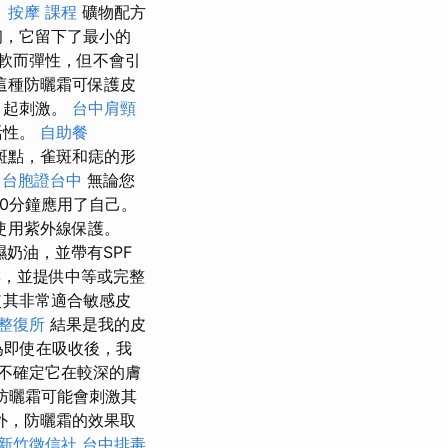
。
按摩 課程
礦物配方
，它留下了最小的
軟而彈性，但不會引
這種防曬霜可保護皮
引起刺激。
台中肩頸
活性。
自助餐
斑點，雀斑和痣的形
台胞證台中
無論您
0分鐘應用了自己。
使用紫外線保護。
奶油，並帶有SPF
，並提供中等或完整
使其非常適合敏感皮
整復所
結果是我的皮
為即使在吸收後，我
不確定它在較深的膚
防曬霜可能會刺激其
外，防曬霜的效果取
新竹徵信社
台中排毒