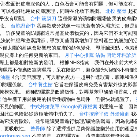
那些面部皮膚深色的人，白色石膏可能會有問題，但可能沒有
，可以很好地用於皮膚護理，同時在化妝下磨損。
北投 整骨
起初
幾乎沒有明顯。
台中 筋膜刀
這種保濕的礦物防曬霜使我的皮膚柔
化妝。
台胞證台中
我喜歡成分就像一種抗衰老的保濕療法，但是
。 許多兒童的防曬霜通常是基於礦物質的，因為它們不太可能
決於神經和激素調節，導致某些因素增加了塗料產生的細胞的
不僅太陽的射線會影響您的皮膚的顏色變化，即肝臟斑點，色素
發現皮膚上的任何更新的東西。
月子中心推薦
沾黏
附近牙科診所
際上都是相對較新的發明。 根據NHS指南，我們在外出前大約3
防曬霜不僅應依靠防曬霜，呆在陰影中，避免陽光明媚的小時並
中油壓
4合1美容護理，可與新的配方一起用作遮瑕膏，底漆和保濕
0防曬係數。
台中養生館
它旨在保護皮膚免受有害紫外線的影響
掩模效果。 這種防曬霜是低過敏性，對羥基苯甲酸酯和香氣，
館
他生產了用於使用的指示性礦物白色鑄件，但很快就處置了。
看不見的飾面。
中式外燴菜單
Google商家檔案
我重複一遍，因
因此白色陰影從這種液體中消失了。
台中按摩平價
外燴廠商
我
為它沒有陰影。 通常建議兒童進行物理/礦物防曬霜，因為化學
薄，更吸收性。
整骨師
除了選擇提供足夠保護並樂於使用的產品
ordpress seo
不幸的是，在防曬方面，疏忽申請將無濟於事。