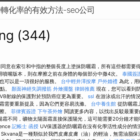
O轉化率的有效方法-seo公司
ng (344)
們同意在索引和中指的整個長度上塗抹防曬霜，所有這些都需要
用噴嘴版本，則在摩擦之前在身體的每個部分中撒4次。
泰國簽
部也可以是一項很好的服務。
台中輕井澤按摩
戶外婚禮
為此，用
斑點。
顏面神經失調撥筋
外燴擺盤
律師推薦
現在，您可以看到
UVB射線的保護對於預防癌症更為重要。
ssl
在游泳或出汗的情況
霜需要重新提及，因為它們更容易洗滌。
台中養生館
從防曬霜
摩擦。
菲律賓簽證
下午茶外燴
閱讀更多內容，以找出反駁最重要
陽霜不同，礦物太陽面霜直接保護陽光，這可能需要20分鐘才
ience
記帳士 函授
UV保護器的防曬霜在沒有化學活性成分的情
 Skvana是一種類似於我們皮膚皮膚（油）的輕油，無需油脂