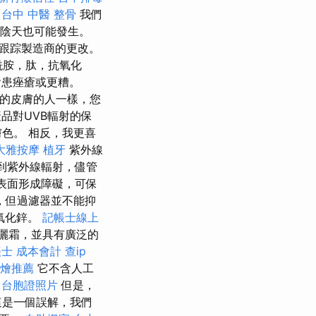
台中 中醫 整骨
我們
在陰天也可能發生。
跟踪製造商的更改。
酰胺，肽，抗氧化
會患痤瘡或更糟。
的皮膚的人一樣，您
產品對UVB輻射的保
色。 相反，我更喜
大雅按摩
植牙
紫外線
到紫外線輻射，儘管
表面形成障礙，可保
，但過濾器並不能抑
％氧化鋅。
記帳士線上
曬霜，並具有廣泛的
士 成本會計
查ip
燴推薦
它不含人工
。
台胞證照片
但是，
這是一個誤解，我們