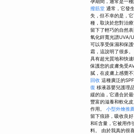
孕期間，通常是一種
撥筋堂
通常，它發
失，但不幸的是，它
種，取決於您對治療
留下了輕巧的自然表
氧化鋅寬光譜UVA/
可以享受保濕和保
霜，這說明了很多
具有超光質地和快速
保護您的皮膚免受AV
膩，在皮膚上感覺
回收
這種廣泛的SP
復
移液器嬰兒護理品
緩的油，它適合於最
豐富的滋養和軟化皮
作用。
小型外燴推
留下痕跡，吸收良
和E含量，它被用作
料。 由於我真的很