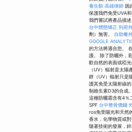
養生館
高雄律師
因
保護我們免受UVA
我們嘗試將產品描述
台中體態矯正
到府
劑）無害。
自助餐
GOOGLE ANALYTI
的方法將適合您。 在
護。 除了防曬外，
歡自然的表面或啞光
（UV）輻射是太陽
鋰（UV）輻射只是
護其免受太陽射線
制維生素D3的合成
這種防曬霜含有4％
SPF
台中整骨價錢
ros免受陽光和天
香水，化學物質或對
隨著技術的發展，鋅