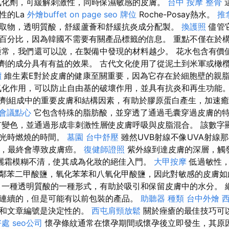
一種抗氧化劑，可緩解刺激性，同時保濕敏感的皮膚。
台中 按摩 整骨
性的La
外燴buffet
on page seo
牌位
Roche-Posay熱水。
推
取物，透明質酸，舒緩蘆薈和舒緩抗炎成分配製。
換護照
儘管
百分比，因為韓國不需要有關產品標籤的信息。 重點不僅在於
通常，我們還可以說，在製備中發現的材料越少。 花水包含有價
劑的成分具有有益的效果。 古代文化使用了從泥土到米軍或橄
價
維生素E對於皮膚的健康至關重要，因為它存在於細胞壁的親
氧化作用，可以防止自由基的破壞作用，並具有抗炎和再生功能
化妝品製劑組成中的重要皮膚和結構因素，有助於膠原蛋白產生，加速
會議點心
它包含特殊的脂肪酸，並穿透了通過毛囊穿過皮膚的
變色，並通過形成非刺激性層使皮膚呼吸與皮脂混合。 該數字
陽光時燃燒的時間。
墓園
台中舒壓
雖然UVB射線不像UVA射線
傷，最終會導致皮膚癌。
復健師證照
紫外線到達皮膚的深層，觸
曬霜模糊不清，使其成為化妝的絕佳入門。
大甲按摩
低過敏性，
n，鄰苯二甲酸鹽，氧化苯苯和八氧化甲酸鹽，因此對敏感的皮膚
一種透明質酸的一種形式，有助於吸引和保留皮膚中的水分。 
連續的，但是可能有以前包裝的產品。
助聽器 種類
台中外燴
稱和文章編號是決定性的。
西屯肩頸放鬆
關於痤瘡的最佳技巧可
好處
seo公司
懷孕條紋通常在懷孕期間或懷孕後立即發生，其原