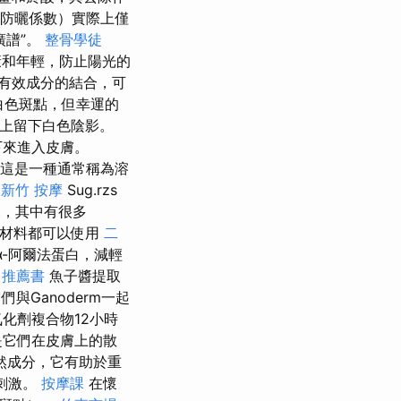
（防曬係數）實際上僅
廣譜”。
整骨學徒
和年輕，防止陽光的
有效成分的結合，可
白色斑點，但幸運的
臉上留下白色陰影。
下來進入皮膚。
這是一種通常稱為溶
B
新竹 按摩
Sug.rzs
.t，其中有很多
學材料都可以使用
二
-阿爾法蛋白，減輕
 推薦書
魚子醬提取
們與Ganoderm一起
化劑複合物12小時
是它們在皮膚上的散
然成分，它有助於重
刺激。
按摩課
在懷