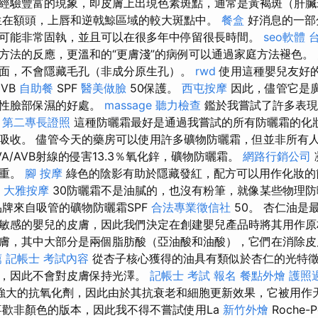
經驗豐富的現象，即皮膚上出現色素斑點，通常是黃褐斑（肝
生在額頭，上唇和逆戟鯨區域的較大斑點中。
餐盒
好消息的一部
可能非常固執，並且可以在很多年中停留很長時間。
seo軟體
方法的反應，更溫和的“更膚淺”的病例可以通過家庭方法褪色。
面，不會隱藏毛孔（非成分原生孔）。
rwd
使用這種嬰兒友好的
UVB
自助餐
SPF
醫美做臉
50保護。
西屯按摩
因此，儘管它是
護性臉部保濕的好處。
massage
聽力檢查
鑑於我嘗試了許多表現
。
第二專長證照
這種防曬霜最好是通過我嘗試的所有防曬霜的化
吸收。 儘管今天的藥房可以使用許多礦物防曬霜，但並非所有
A/AVB射線的侵害13.3％氧化鋅，礦物防曬霜。
網路行銷公司
不重。
腳 按摩
綠色的陰影有助於隱藏發紅，配方可以用作化妝
F
大雅按摩
30防曬霜不是油膩的，也沒有粉筆，就像某些物理
牌來自吸管的礦物防曬霜SPF
合法專業徵信社
50。 杏仁油是
敏感的嬰兒的皮膚，因此我們決定在創建嬰兒產品時將其用作
膚，其中大部分是兩個脂肪酸（亞油酸和油酸），它們在消除皮
薦
記帳士 考試內容
從杏子核心獲得的油具有類似於杏仁的光特
好，因此不會對皮膚保持光澤。
記帳士 考試 報名
餐點外燴
護照
強大的抗氧化劑，因此由於其抗衰老和細胞更新效果，它被用作
喜歡非顏色的版本，因此我不得不嘗試使用La
新竹外燴
Roche