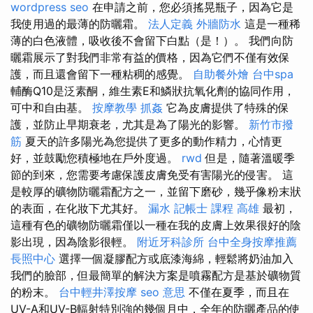
wordpress seo
在申請之前，您必須搖晃瓶子，因為它是
我使用過的最薄的防曬霜。
法人定義
外牆防水
這是一種稀
薄的白色液體，吸收後不會留下白點（是！）。 我們向防
曬霜展示了對我們非常有益的價格，因為它們不僅有效保
護，而且還會留下一種粘稠的感覺。
自助餐外燴
台中spa
輔酶Q10是泛素酮，維生素E和鱗狀抗氧化劑的協同作用，
可中和自由基。
按摩教學
抓姦
它為皮膚提供了特殊的保
護，並防止早期衰老，尤其是為了陽光的影響。
新竹市撥
筋
夏天的許多陽光為您提供了更多的動作精力，心情更
好，並鼓勵您積極地在戶外度過。
rwd
但是，隨著溫暖季
節的到來，您需要考慮保護皮膚免受有害陽光的侵害。 這
是較厚的礦物防曬霜配方之一，並留下磨砂，幾乎像粉末狀
的表面，在化妝下尤其好。
漏水
記帳士 課程 高雄
最初，
這種有色的礦物防曬霜僅以一種在我的皮膚上效果很好的陰
影出現，因為陰影很輕。
附近牙科診所
台中全身按摩推薦
長照中心
選擇一個凝膠配方或底漆海綿，輕鬆將奶油加入
我們的臉部，但最簡單的解決方案是噴霧配方是基於礦物質
的粉末。
台中輕井澤按摩
seo 意思
不僅在夏季，而且在
UV-A和UV-B輻射特別強的幾個月中，全年的防曬產品的使