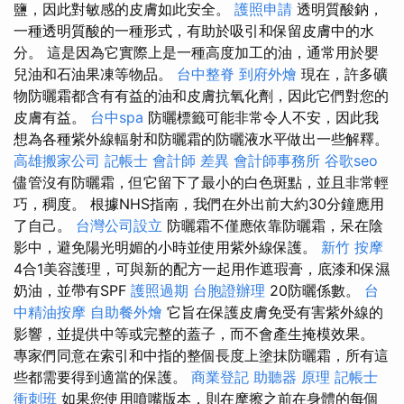
鹽，因此對敏感的皮膚如此安全。
護照申請
透明質酸鈉，
一種透明質酸的一種形式，有助於吸引和保留皮膚中的水
分。 這是因為它實際上是一種高度加工的油，通常用於嬰
兒油和石油果凍等物品。
台中整脊
到府外燴
現在，許多礦
物防曬霜都含有有益的油和皮膚抗氧化劑，因此它們對您的
皮膚有益。
台中spa
防曬標籤可能非常令人不安，因此我
想為各種紫外線輻射和防曬霜的防曬液水平做出一些解釋。
高雄搬家公司
記帳士 會計師 差異
會計師事務所
谷歌seo
儘管沒有防曬霜，但它留下了最小的白色斑點，並且非常輕
巧，稠度。 根據NHS指南，我們在外出前大約30分鐘應用
了自己。
台灣公司設立
防曬霜不僅應依靠防曬霜，呆在陰
影中，避免陽光明媚的小時並使用紫外線保護。
新竹 按摩
4合1美容護理，可與新的配方一起用作遮瑕膏，底漆和保濕
奶油，並帶有SPF
護照過期
台胞證辦理
20防曬係數。
台
中精油按摩
自助餐外燴
它旨在保護皮膚免受有害紫外線的
影響，並提供中等或完整的蓋子，而不會產生掩模效果。
專家們同意在索引和中指的整個長度上塗抹防曬霜，所有這
些都需要得到適當的保護。
商業登記
助聽器 原理
記帳士
衝刺班
如果您使用噴嘴版本，則在摩擦之前在身體的每個