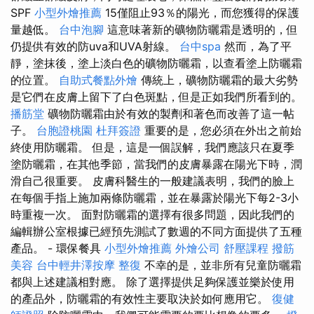
SPF
小型外燴推薦
15僅阻止93％的陽光，而您獲得的保護
量越低。
台中泡腳
這意味著新的礦物防曬霜是透明的，但
仍提供有效的防uva和UVA射線。
台中spa
然而，為了平
靜，塗抹後，塗上淡白色的礦物防曬霜，以查看塗上防曬霜
的位置。
自助式餐點外燴
傳統上，礦物防曬霜的最大劣勢
是它們在皮膚上留下了白色斑點，但是正如我們所看到的。
播筋堂
礦物防曬霜由於有效的製劑和著色而改善了這一帖
子。
台胞證桃園
杜拜簽證
重要的是，您必須在外出之前始
終使用防曬霜。 但是，這是一個誤解，我們應該只在夏季
塗防曬霜，在其他季節，當我們的皮膚暴露在陽光下時，潤
滑自己很重要。 皮膚科醫生的一般建議表明，我們的臉上
在每個手指上施加兩條防曬霜，並在暴露於陽光下每2-3小
時重複一次。 面對防曬霜的選擇有很多問題，因此我們的
編輯辦公室根據已經預先測試了數週的不同方面提供了五種
產品。 - 環保餐具
小型外燴推薦
外燴公司
舒壓課程
撥筋
美容
台中輕井澤按摩
整復
不幸的是，並非所有兒童防曬霜
都與上述建議相對應。 除了選擇提供足夠保護並樂於使用
的產品外，防曬霜的有效性主要取決於如何應用它。
復健