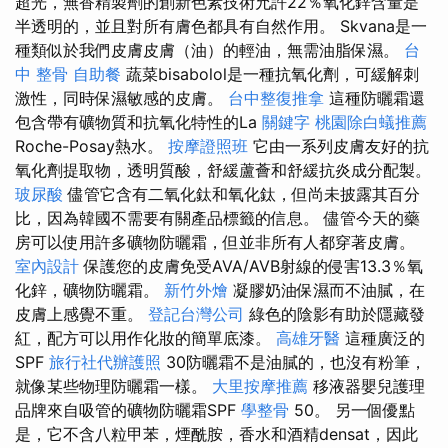
超光，無香精製劑的創新色素技術允許22％氧化鋅含量是
半透明的，並且對所有膚色都具有自然作用。 Skvana是一
種類似於我們皮膚皮膚（油）的輕油，無需油脂保濕。
台
中 整骨
自助餐
蔬菜bisabolol是一種抗氧化劑，可緩解刺
激性，同時保濕敏感的皮膚。
台中整復推拿
這種防曬霜還
包含帶有礦物質和抗氧化特性的La
關鍵字
桃園除白蟻推薦
Roche-Posay熱水。
按摩證照班
它由一系列皮膚友好的抗
氧化劑提取物，透明質酸，舒緩蘆薈和舒緩抗炎成分配製。
玻尿酸
儘管它含有二氧化鈦和氧化鈦，但尚未披露其百分
比，因為韓國不需要有關產品標籤的信息。 儘管今天的藥
房可以使用許多礦物防曬霜，但並非所有人都穿著皮膚。
室內設計
保護您的皮膚免受AVA/AVB射線的侵害13.3％氧
化鋅，礦物防曬霜。
新竹外燴
凝膠奶油保濕而不油膩，在
皮膚上感覺不重。
登記台灣公司
綠色的陰影有助於隱藏發
紅，配方可以用作化妝的簡單底漆。
高雄牙醫
這種廣泛的
SPF
旅行社代辦護照
30防曬霜不是油膩的，也沒有粉筆，
就像某些物理防曬霜一樣。
大里按摩推薦
移液器嬰兒護理
品牌來自吸管的礦物防曬霜SPF
學整骨
50。 另一個優點
是，它不含八粒甲苯，煙酰胺，香水和酒精densat，因此