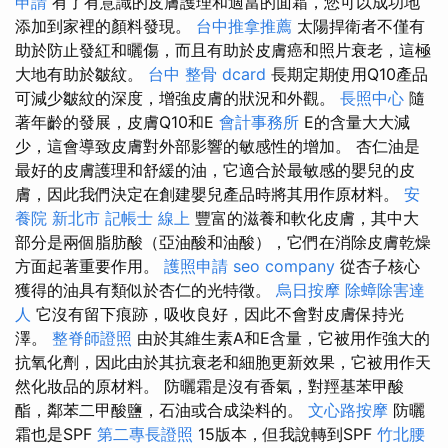
申請
有了有意識的皮膚護理和適當的面霜，您可以成功地
添加到家裡的顏料發現。
台中推拿推薦
太陽捍衛者不僅有
助於防止發紅和曬傷，而且有助於皮膚癌和照片衰老，這極
大地有助於皺紋。
台中 整骨 dcard
長期定期使用Q10產品
可減少皺紋的深度，增強皮膚的狀況和外觀。
長照中心
隨
著年齡的發展，皮膚Q10和E
會計事務所
E的含量大大減
少，這會導致皮膚對外部影響的敏感性的增加。 杏仁油是
最好的皮膚護理和舒緩的油，它適合於最敏感的嬰兒的皮
膚，因此我們決定在創建嬰兒產品時將其用作原材料。
安
養院 新北市
記帳士 線上
豐富的滋養和軟化皮膚，其中大
部分是兩個脂肪酸（亞油酸和油酸），它們在消除皮膚乾燥
方面起著重要作用。
護照申請
seo company
從杏子核心
獲得的油具有類似於杏仁的光特徵。
烏日按摩
除蟑除害達
人
它沒有留下痕跡，吸收良好，因此不會對皮膚保持光
澤。
整脊師證照
由於其維生素A和E含量，它被用作強大的
抗氧化劑，因此由於其抗衰老和細胞更新效果，它被用作天
然化妝品的原材料。 防曬霜是沒有香氣，對羥基苯甲酸
酯，鄰苯二甲酸鹽，石油或合成染料的。
文心路按摩
防曬
霜也是SPF
第二專長證照
15版本，但我說轉到SPF
竹北腰