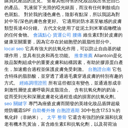
購買此產品的意見。 查看其他待售的化妝品或出售您自己
的產品。 乳液留下光滑的啞光錶面，而沒有任何剩餘或白
色斑點。 對於我的淺色膚色，陰影有點深，所以我認為對
於中等/深色的膚色會更好。 它適用於防水甚至敏感的皮膚
類型長達40分鐘。 古代文化使用了從泥土到米軍或橄欖油
的任何食物。
會議點心
貨運公司
腰痛
維生素E對於皮膚的
健康至關重要，因為它存在於細胞壁的親脂性部分中。
local seo
它具有強大的抗氧化作用，可以防止自由基的破
壞作用，並具有抗炎和再生功能。
推拿推薦
Allantoin是化
妝品製劑組成中的重要皮膚和結構因素，有助於膠原蛋白產
生，加速癒合過程並保護皮膚免受刺激。
台胞證台南
它包
含特殊的脂肪酸，並穿透了通過毛囊穿過皮膚的特別有趣的
方式。
經絡調理證照
所有這些都沒有變色，並通過形成非
刺激性層使皮膚呼吸與皮脂混合。 含有抗氧化劑的奶油，
從而受到光和深層皮膚老化過程造成的損害的抗氧化劑。
seo 關鍵字
專門為痤瘡皮膚而開發的英雄化妝品盾牌超級
燈防曬霜SPF
自助餐外燴
台胞證過期
30中包含17.53％的
氧化鋅（非納米）。
太平 整骨
它還含有強烈的保濕和抗衰
老有機木乳黃油，富含維生素E和抗氧化劑，以及荷荷油