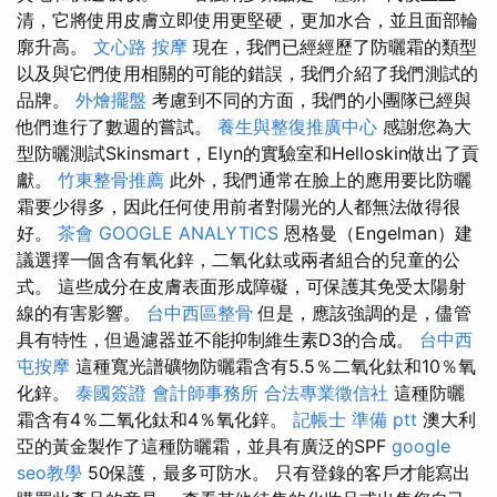
清，它將使用皮膚立即使用更堅硬，更加水合，並且面部輪
廓升高。
文心路 按摩
現在，我們已經經歷了防曬霜的類型
以及與它們使用相關的可能的錯誤，我們介紹了我們測試的
品牌。
外燴擺盤
考慮到不同的方面，我們的小團隊已經與
他們進行了數週的嘗試。
養生與整復推廣中心
感謝您為大
型防曬測試Skinsmart，Elyn的實驗室和Helloskin做出了貢
獻。
竹東整骨推薦
此外，我們通常在臉上的應用要比防曬
霜要少得多，因此任何使用前者對陽光的人都無法做得很
好。
茶會
GOOGLE ANALYTICS
恩格曼（Engelman）建
議選擇一個含有氧化鋅，二氧化鈦或兩者組合的兒童的公
式。 這些成分在皮膚表面形成障礙，可保護其免受太陽射
線的有害影響。
台中西區整骨
但是，應該強調的是，儘管
具有特性，但過濾器並不能抑制維生素D3的合成。
台中西
屯按摩
這種寬光譜礦物防曬霜含有5.5％二氧化鈦和10％氧
化鋅。
泰國簽證
會計師事務所
合法專業徵信社
這種防曬
霜含有4％二氧化鈦和4％氧化鋅。
記帳士 準備 ptt
澳大利
亞的黃金製作了這種防曬霜，並具有廣泛的SPF
google
seo教學
50保護，最多可防水。 只有登錄的客戶才能寫出