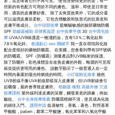
多，這意味著它們不再可見。 使情況變得更好的是，有一
些新的有色配方可用於不同的膚色。 溫和，即使是日常使
用，適當的皮膚磨砂膏。 除了去角質效果外，它的成分還
可以滋潤皮膚並柔軟。 它包含煙酰胺和肽形式的抗衰老和
皮膚平衡成分。
台中頭部按摩
藍蜥蜴敏感的臉部礦物防曬
SPF
助聽器補助
菲律賓簽證
台中按摩平價
30
台中西屯按
摩
UVA/UVB保護是一種淺奶油，含有1.0％二氧化鈦和
7.8％氧化鋅。
會議點心
seo 關鍵字
我一直在尋找與化妝
配合度很好的礦物防曬霜。 在美國，您會看到帶有SPF號碼
的防曬霜。 SPF（防曬霜）測量產品對UVB輻射的保護。
除了防曬外，彩色液體旨在改善皮膚的外觀，晦澀的可見瑕
疵並提供更明亮的膚色。 該數字顯示了一個普通人在一定
時間內暴露於陽光時燃燒的時間。
小叮噹附近推拿
雖然
UVB射線不像UVA射線那樣深入皮膚層，但UVB射線會引
起曬傷，最終會導致皮膚癌。
助聽器 種類
高級外燴
穴道
按摩課程
紫外線到達皮膚的深層，觸發衰老的跡象，例如
皺紋。
台中全身按摩推薦
防曬霜模糊不清，使其成為化妝
的絕佳入門。
護照申請
低過敏性，香氣，著色，對羥基苯
甲酸酯，paben，鄰苯二甲酸鹽，氧化苯苯和八氧化甲酸