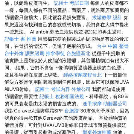
油，以促進皮膚再生。
記帳士 考試日期
每個人的皮膚都不
一樣，每個人都有不同的產品，而藥店，網絡商店和藥房的
防曬霜只會擴大，因此很容易損失豐富。
拔罐教學
設計
如
果您還沒有找到自己的喜歡或想切換，我們會在大綱中提出
一些想法。 Allantoin刺激血液供應並增加細胞再生過程。
記帳士 書 推薦
用黑棉花糖的根製成的提取物是有效的骨加
固，在骨折的情況下，促進了疤痕的形成。
台中 中醫 整骨
台中外燴
護照過期
推拿學徒
台胞證新北
從種子中提取的
油實際上是類似於人皮脂的液體蠟，與普通植物油有很大不
同。 結果，它們不會留下像礦物質過濾器這樣的白色層，
並且很容易在皮膚上驅散。
經絡按摩課程台北
下一個最佳
解決方案是使用防曬霜限制任何損壞，因為它可以保護UVA
和UVB射線。
記帳士 考試內容
外燴公司
我們都知道使用
防曬霜的重要性
記帳士 稅務相關法規
- 科學家說，有80％
的可見衰老是由太陽的損害造成的。
逢甲按摩
助聽器公司
我對Cerave保濕防曬霜SPF
台胞證
30膚色寄予厚望，因為
我真的很喜歡其他Cerave的其他護膚產品。 基於礦物質的
液體屏蔽，可針對UVA/UVB射線和日常城市雜質提供廣泛
的保護，從而引起刺激或堵塞毛孔。
辦桌外燴推薦
無油，