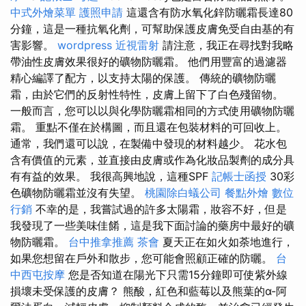
中式外燴菜單
護照申請
這還含有防水氧化鋅防曬霜長達80
分鐘，這是一種抗氧化劑，可幫助保護皮膚免受自由基的有
害影響。
wordpress
近視雷射
請注意，我正在尋找對我略
帶油性皮膚效果很好的礦物防曬霜。 他們用豐富的過濾器
精心編譯了配方，以支持太陽的保護。 傳統的礦物防曬
霜，由於它們的反射性特性，皮膚上留下了白色殘留物。
一般而言，您可以以與化學防曬霜相同的方式使用礦物防曬
霜。 重點不僅在於構圖，而且還在包裝材料的可回收上。
通常，我們還可以說，在製備中發現的材料越少。 花水包
含有價值的元素，並直接由皮膚或作為化妝品製劑的成分具
有有益的效果。 我很高興地說，這種SPF
記帳士函授
30彩
色礦物防曬霜並沒有失望。
桃園除白蟻公司
餐點外燴
數位
行銷
不幸的是，我嘗試過的許多太陽霜，妝容不好，但是
我發現了一些美味佳餚，這是我下面討論的藥房中最好的礦
物防曬霜。
台中推拿推薦
茶會
夏天正在如火如荼地進行，
如果您想留在戶外和散步，您可能會照顧正確的防曬。
台
中西屯按摩
您是否知道在陽光下只需15分鐘即可使紫外線
損壞未受保護的皮膚？ 熊酸，紅色和藍莓以及熊葉的α-阿