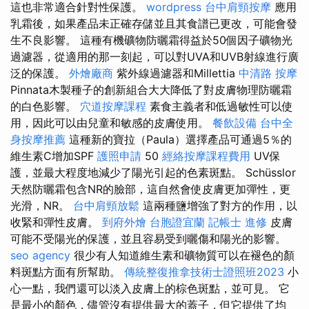
這也非常適合針對性保護。
wordpress
台中肩頸按摩
應用
乳霜後，如果產品未正確存儲並且其食譜已更改，可能會發
生不良影響。 這種有機礦物防曬霜得益於50個因子礦物光
過濾器，從適用的那一刻起，可以對UVA和UVB射線進行廣
泛的保護。
外燴廠商
紫外線過濾器和Millettia
中清路 按摩
Pinnata木製種子的創新組合大大降低了對皮膚物理防曬霜
的白色影響。
穴道按摩課程
素食主義者和低過敏性可以使
用，因此可以由兒童和敏感的皮膚使用。
餐飲設備
台中全
身按摩推薦
這種新的寶拉（Paula）選擇產品可通過5％的
維生素C增加SPF
護照申請
50
經絡按摩課程費用
UV保
護，並最大程度地減少了陽光引起的色素斑點。 Schüsslor
天然防曬霜包含NR的臉部，這自然會使皮膚更加彈性，更
光滑，NR。
台中肩頸放鬆
這兩種鹽增強了對方的作用，以
收緊和彈性皮膚。
到府外燴
台胞證宜蘭
記帳士 進修
皮膚
可能不受陽光的保護，並且容易受到曬傷和陽光的影響。
seo agency
很少有人知道維生素和礦物質可以在褪色的顏
料斑點方面有所幫助。
傳統整復推拿技術士證照班2023
小
心一點，我們還可以淡入皮膚上的棕色斑點，並可見。 它
是最小的顏色，儘管沒有提供最大的蓋子，但它提供了均