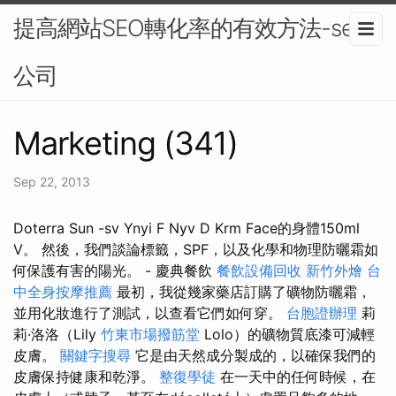
提高網站SEO轉化率的有效方法-seo
公司
Marketing (341)
Sep 22, 2013
Doterra Sun -sv Ynyi F Nyv D Krm Face的身體150ml
V。 然後，我們談論標籤，SPF，以及化學和物理防曬霜如
何保護有害的陽光。 - 慶典餐飲
餐飲設備回收
新竹外燴
台
中全身按摩推薦
最初，我從幾家藥店訂購了礦物防曬霜，
並用化妝進行了測試，以查看它們如何穿。
台胞證辦理
莉
莉·洛洛（Lily
竹東市場撥筋堂
Lolo）的礦物質底漆可減輕
皮膚。
關鍵字搜尋
它是由天然成分製成的，以確保我們的
皮膚保持健康和乾淨。
整復學徒
在一天中的任何時候，在