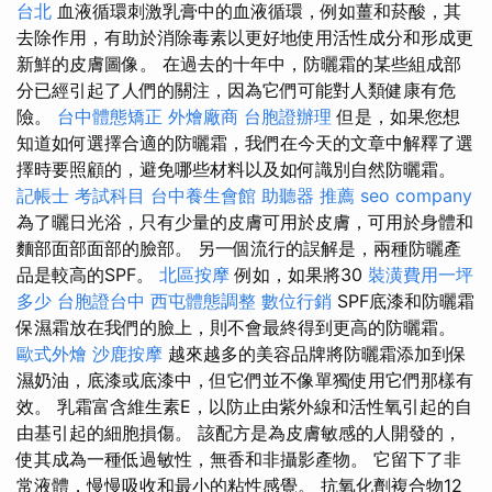
台北
血液循環刺激乳膏中的血液循環，例如薑和菸酸，其
去除作用，有助於消除毒素以更好地使用活性成分和形成更
新鮮的皮膚圖像。 在過去的十年中，防曬霜的某些組成部
分已經引起了人們的關注，因為它們可能對人類健康有危
險。
台中體態矯正
外燴廠商
台胞證辦理
但是，如果您想
知道如何選擇合適的防曬霜，我們在今天的文章中解釋了選
擇時要照顧的，避免哪些材料以及如何識別自然防曬霜。
記帳士 考試科目
台中養生會館
助聽器 推薦
seo company
為了曬日光浴，只有少量的皮膚可用於皮膚，可用於身體和
麵部面部面部的臉部。 另一個流行的誤解是，兩種防曬產
品是較高的SPF。
北區按摩
例如，如果將30
裝潢費用一坪
多少
台胞證台中
西屯體態調整
數位行銷
SPF底漆和防曬霜
保濕霜放在我們的臉上，則不會最終得到更高的防曬霜。
歐式外燴
沙鹿按摩
越來越多的美容品牌將防曬霜添加到保
濕奶油，底漆或底漆中，但它們並不像單獨使用它們那樣有
效。 乳霜富含維生素E，以防止由紫外線和活性氧引起的自
由基引起的細胞損傷。 該配方是為皮膚敏感的人開發的，
使其成為一種低過敏性，無香和非攝影產物。 它留下了非
常液體，慢慢吸收和最小的粘性感覺。 抗氧化劑複合物12