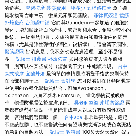
爾法蛋白，減輕皮膚，抑制顏料合成的酶，並治愈已經發生
的危害。
學習按摩
裝潢費用一坪多少
五權路按摩
魚子醬
提取物富含維生素，微量元素和氨基酸。
菲律賓簽證
鬆筋
外燴廠商
台胞證申請
它們與Ganoderm一起加速了細胞的
變化，增加膠原蛋白的產生，緊密度和水合，並減少較小的
皺紋。 由於突然伸展，皮膚的膠原蛋白和彈性蛋白的固定
結構（尤其是彈性彈性的彈性）被損壞），這會留下痕跡。
撥筋證照
好消息是，您不必改變皮膚護理，至少不是很
多。
記帳士 推薦書
外燴佈置
如果您的皮膚與懷孕前相
同，則可以在某些成分（請參閱下文）中繼續常規。
台中
泰式按摩
宜蘭外燴
最簡單的事情是將兩隻手指的規則保持
在臉部和脖子上。
記帳士 會計學
您可以看到在此類防曬霜
中使用的各種化學物質組合，例如Avobenzon，
oxibenzon，八角乙烯和Ecamsule。 當化學物質被吸收
時，物理防曬霜位於皮膚頂部。
吳老師整復
柬埔寨簽證
兩
者都有優勢和缺點，但是除非成年人對成分有敏感性或偏
愛，否則我們選擇哪一個。
台中spa
非常重要的是，痣絕
不應該骯髒，也不應嘗試任何有望消失或消除痣或色素斑點
的急劇的自製方法！
記帳士 教科書
100％天然天然化妝品