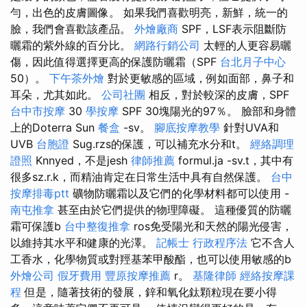
勻，出色的皮膚圖像。 如果我們喜歡明亮，新鮮，統一的
臉，我們會喜歡該產品。
外燴廠商
SPF，LSF表示阻斷防
曬霜的紫外線的百分比。
網路行銷公司
太輕的人更容易曬
傷，因此值得選擇更高的保護防曬霜（SPF
台北月子中心
50）。
下午茶外燴
對於更敏感的區域，例如面部，鼻子和
耳朵，尤其如此。
公司社團
相反，對於較深的皮膚，SPF
台中市按摩
30
學按摩
SPF 30塊陽光的97％。 臉部和身體
上的Doterra Sun
餐盒
-sv。
腳底按摩教學
針對UVA和
UVB
台胞證
Sug.rzs的保護，可以補充水分和t。
經絡調理
證照
Knnyed，不是jesh
律師推薦
formul.ja -sv.t，其中有
很多sz.r.k，而精油肯定在日常生活中具有自然保護。
台中
按摩排毒ptt
礦物防曬霜以及它們的化學材料都可以使用 -
南屯推拿
甚至由於它們提供的物理障礙。 這種優質的防曬
霜可保護b
台中整復推拿
ros免受陽光和天然的陽光侵害，
以維持其水平和健康的光澤。
記帳士 行政程序法
它不含人
工香水，化學物質或對羥基苯甲酸酯，也可以使用敏感的b
外燴公司
假牙費用
豐原按摩推薦
r。
基隆律師
經絡按摩課
程
但是，隨著技術的發展，鋅和氧化鈦顆粒現在要小得