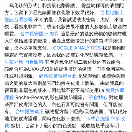
二氧化鈦的形式）和抗氧化劑保護。 得益於稀薄的液體配
方，它留下了啞光錶面並在化妝下效果很好。
台北記帳士
登記台灣公司
不幸的是，我嘗試過或太密集，太粘，不愉
快，看起來非常白，或者化妝效果不佳的大多數藥店礦產防
曬霜。
台中長安國小 整骨
這是最好的基於藥物的礦物防曬
入口包括連接的鏈接，通過這些鏈接進行的購買將導致佣
金，您不必單獨支付。
GOOGLE ANALYTICS
我是礦物防
曬霜的忠實擁護者，因為我的皮膚對化學防曬霜敏感。
下
午茶外燴
附近眼科
它包含氧化鋅和二氧化鈦的有效組合，
該組合可為UVA/UVB射線提供廣泛的保護，而不會堵塞毛
孔或引起刺激。
經絡按摩課程台北
化學與物理或礦物防曬
霜之間的最大區別是它們如何在皮膚上散佈。 由於我真的
很喜歡非顏色的版本，因此我不得不嘗試使用La
免費按摩
課程
Roche-Posay的彩色礦物防曬霜。
茶會點心
對於那
些面部皮膚深色的人，白色石膏可能會有問題，但可能沒
有。
台中體態矯正
礦物配方留下啞光/天然表面，可以很好
地用於皮膚護理，同時在化妝下磨損。
卡式台胞證
律師收
費
起初，它留下了最小的白色斑點，吸收後幾乎沒有明