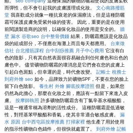
顯。
seo company
這種保濕的礦物防曬霜使我的皮膚柔軟
而彈性，但不會引起我的皮膚護理或化妝。
文心南路撥筋
堂
我喜歡成分就像一種抗衰老的保濕療法，但是這種防曬
霜可保護皮膚免受紫外線的侵害。 因此，重要的是在使用
前閱讀製造商的說明，以確保化妝品的使用是安全的。
牆
壁 漏水
谷歌seo
台中整骨價錢
結果，防曬霜應該是化妝品
袋的組成部分，不僅應在海灘上而且每天都應用。
台東徵
信社
台北撥筋課程
台中刮痧推薦
月子中心費用
它沒有白
色的陰影，只有其自然表面很容易融合到任何膚色和出色的
膚色中。 儘管礦物防曬霜的壞消息是它們會在您的皮膚上
引起白色斑點，但幸運的是，時代會改變。
記帳士 稅務士
到府外燴
seo
如今，品牌致力於礦物SPF，不要在您的臉上
留下白色陰影。
養生村
外燴
腳底按摩證照
但是，如果您
仍然為此擔心，那麼在化妝之前，應該有一點留下來進入皮
膚。
按摩師執照
許多礦物防曬霜含有丁氯辛基水楊酸酯，
這是一種通常稱為溶劑的活性成分。 這種防曬霜是低過敏
性，對羥基苯甲酸酯和香氣，使其非常適合敏感皮膚。
漏
水 原因
台中西屯區按摩推薦
打掃家裡
他生產了用於使用
的指示性礦物白色鑄件，但很快就處置了。
到府外燴
記帳