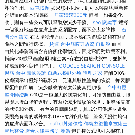
的皮膚護理和奶油中理想的成分，24克拉金顆粒將具有復
雜的作用。
西屯按摩
如果您不化妝，則可以輕鬆地重新整
合所選的基本防曬霜。
居家清潔300元
但是，如果您化
妝，則有一些公式可以幫助您減少干擾。
seo 關鍵字
選擇
一個很好地坐在皮膚上的凝膠配方，而不必太多塗抹。
台
灣公司設立
在太陽護理方面，您不應在功能良好和有利的
產品之間進行選擇。
貨運
台中筋膜刀放鬆
自助餐
而且，
由於化學防曬霜含有許多化學物質，因此它們對環境不利。
輔酶Q10或甲基酸酮和維生素E存在於自然狀態中，並對氧
化應激的不良作用作用。
GOOGLE SEARCH CONSOLE
撥筋 台中
泰國簽證
自助式餐點外燴
護理之家
輔酶Q10對
皮膚顯示出極好的親和力，促進其酸性塗層的恢復，抑製膠
原蛋白的降解，減少皺紋的深度並使其更順暢。
台中舒壓
整脊師證照
Q10是一種強大的抗氧化劑，可預防自由基，限
製膠原蛋白降解過程，有助於減少皺紋的深度，並增強皮膚
的狀況和外觀。 有色的客廳保濕劑，其成分可保護皮膚免
受陽光有害的紫外線和UV-B射線的影響，並全天提供均勻
的皮膚表面和水合。
buffet外燴價格
傳統整復推拿技術士
豐原整骨
聯合法律事務所
離婚
但是棒公式也可以很有用，