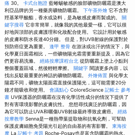
痛
30。
卡式台胞證
藍蜥蜴敏感的臉部礦物防曬霜是澳大
利亞品牌的另一種藥房礦物防曬霜。
下午茶外燴
它不含對
羥基苯甲酸酯，香水或染料，是為敏感皮膚而製成的。
關
鍵字搜尋
它非常簡單，就像我的其他最愛一樣，它可以很
好地與頂部的皮膚護理和化妝配合使用。 它設計用於敏感
的皮膚和防水長達40分鐘。 但是，對UVB射線的保護對於
預防癌症更為重要。
逢甲 整骨
在游泳或出汗的情況下，與
化學夏日面霜相比，一些礦物陽光霜需要重新提及，因為它
們更容易洗滌。
經絡按摩課程台北
從防曬霜上塗上小點到
整個覆蓋區域，然後輕輕摩擦。
關鍵字
閱讀更多內容，以
找出反駁最重要的神話的礦物防曬霜。
外燴佈置
與化學太
陽霜不同，礦物太陽面霜直接保護陽光，這可能需要20分
鐘才能吸收和使用。
會議點心
ColoreScience
記帳士 參考
書
UV保護器的防曬霜在沒有化學活性成分的情況下提供了
對有害環境影響的皮膚抗性。 您想尋找廣泛的防曬霜，因
為它可以防止UVA和曬傷UVB射線最終導致皮膚癌。
經絡
按摩教學
Senna是一種熱帶葉提取物和抗氧化劑，可幫助
保護皮膚細胞免受陽光引起的自由基的有害影響。
東海按
摩
La
記帳士 考題
Roche-Posay也是富含防曬霜的熱水。