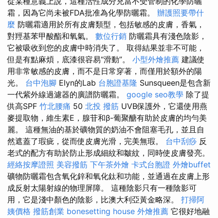
從某種意義上說，這種活性成分充當不受管制的化學防曬
霜，因為它尚未被FDA批准為化學防曬霜。
辦護照要帶什
麼
防曬霜適用於所有皮膚類型，包括敏感的皮膚，香氣，
對羥基苯甲酸酯和氧氣。
數位行銷
防曬霜具有淺色陰影，
它被吸收到您的皮膚中時消失了。 取得結果並非不可能，
但是有點麻煩，底漆很容易“滑動”。
小型外燴推薦
建議使
用非常敏感的皮膚，而不是日常穿著，而僅用於額外的陽
光。
台中泡腳
Elyn的Lab
台胞證基隆
Sunsqueen是包含新
一代紫外線過濾器的廣譜防曬霜。
google seo教學
除了提
供高SPF
竹北腰痛
50
北投 撥筋
UVB保護外，它還使用燕
麥提取物，維生素E，腺苷和β-葡聚醣有助於皮膚的均勻美
麗。 這種無油的基於礦物質的奶油不會阻塞毛孔，並且自
然遮蓋了瑕疵，從而使皮膚光滑，完美無瑕。
台中刮痧
反
老式的配方有助於防止形成細紋和皺紋，同時使皮膚發亮。
經絡按摩證照
美容撥筋
下午茶外燴
卡式台胞證
外燴buffet
礦物防曬霜包含氧化鋅和氧化鈦和功能，並通過在皮膚上形
成反射太陽射線的物理屏障。 這種陰影只有一種陰影可
用，它是淺中顏色的陰影，比澳大利亞黃金略深。
打掃阿
姨價格
撥筋創業
bonesetting house
外燴推薦
它很好地融