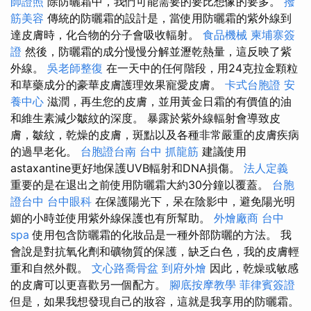
師證照
除防曬霜中，我們可能需要的要比想像的要多。
撥
筋美容
傳統的防曬霜的設計是，當使用防曬霜的紫外線到
達皮膚時，化合物的分子會吸收輻射。
食品機械
柬埔寨簽
證
然後，防曬霜的成分慢慢分解並瀝乾熱量，這反映了紫
外線。
吳老師整復
在一天中的任何階段，用24克拉金顆粒
和草藥成分的豪華皮膚護理效果寵愛皮膚。
卡式台胞證
安
養中心
滋潤，再生您的皮膚，並用黃金日霜的有價值的油
和維生素減少皺紋的深度。 暴露於紫外線輻射會導致皮
膚，皺紋，乾燥的皮膚，斑點以及各種非常嚴重的皮膚疾病
的過早老化。
台胞證台南
台中 抓龍筋
建議使用
astaxantine更好地保護UVB輻射和DNA損傷。
法人定義
重要的是在退出之前使用防曬霜大約30分鐘以覆蓋。
台胞
證台中
台中眼科
在保護陽光下，呆在陰影中，避免陽光明
媚的小時並使用紫外線保護也有所幫助。
外燴廠商
台中
spa
使用包含防曬霜的化妝品是一種外部防曬的方法。 我
會說是對抗氧化劑和礦物質的保護，缺乏白色，我的皮膚輕
重和自然外觀。
文心路喬骨盆
到府外燴
因此，乾燥或敏感
的皮膚可以更喜歡另一個配方。
腳底按摩教學
菲律賓簽證
但是，如果我想發現自己的妝容，這就是我享用的防曬霜。