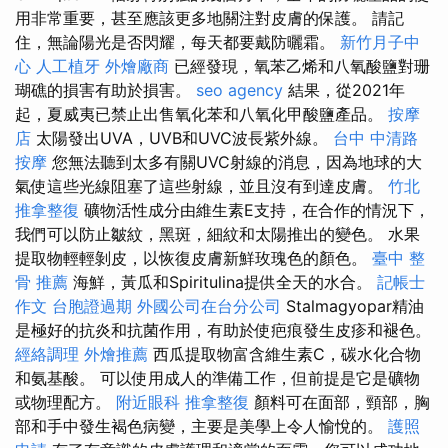
用非常重要，甚至應該更多地關注對皮膚的保護。 請記
住，無論陽光是否閃耀，每天都要戴防曬霜。
新竹月子中
心
人工植牙
外燴廠商
已經發現，氧苯乙烯和八氧酸鹽對珊
瑚礁的損害有助於損害。
seo agency
結果，從2021年
起，夏威夷已禁止出售氧化苯和八氧化甲酸鹽產品。
按摩
店
太陽發出UVA，UVB和UVC波長紫外線。
台中 中清路
按摩
您無法聽到太多有關UVC射線的消息，因為地球的大
氣使這些光線阻塞了這些射線，並且沒有到達皮膚。
竹北
推拿整復
礦物活性成分由維生素E支持，在合作的情況下，
我們可以防止皺紋，黑斑，細紋和太陽推出的變色。 水果
提取物輕輕剝皮，以恢復皮膚新鮮玫瑰色的顏色。
臺中 整
骨 推薦
海鮮，黃瓜和Spiritulina提供全天的水合。
記帳士
作文
台胞證過期
外國公司在台分公司
Stalmagyopar精油
是極好的抗炎和抗菌作用，有助於使疤痕發生皮疹和褪色。
經絡調理
外燴推薦
西瓜提取物富含維生素C，碳水化合物
和氨基酸。 可以使用成人的準備工作，但前提是它是礦物
或物理配方。
附近眼科
推拿整復
顏料可在面部，頸部，胸
部和手中發生褐色病變，主要是美學上令人愉悅的。
護照