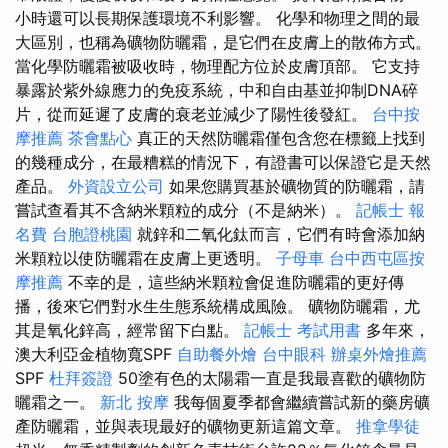
小時還可以長期保護環境不利影響。 化學和物理之間的最
大區別，也稱為礦物防曬霜，是它們在皮膚上的散佈方式。
當化學防曬霜被吸收時，物理配方位於皮膚頂部。 它支持
暴露於紫外線應力的免疫系統，中和自由基並抑制DNA碎
片，從而延遲了皮膚的衰老並減少了陽性後發紅。
台中按
摩推薦
茶會點心
真正的天然防曬霜僅包含您在標籤上找到
的幾種成分，在最糟糕的情況下，有證書可以保證它是天然
產品。
外資設立公司
如果您購買基於礦物質的防曬霜，請
嘗試查看其不含納米顆粒的成分（不是納米）。
記帳士 報
名費
台胞證桃園
就鋅和二氧化鈦而言，它們有時會添加納
米顆粒以使防曬霜在皮膚上更透明。
子母車
台中西屯區按
摩推薦
不幸的是，這些納米顆粒會促進防曬霜的更好傳
播，後來它們對水生生態系統構成風險。 礦物防曬霜，尤
其是氧化鋅高，經常留下白點。
記帳士 考試用書
多年來，
澳大利亞金植物寬SPF
自助餐外燴
台中眼科
辦桌外燴推薦
SPF
杜拜簽證
50塗有色的太陽霜一直是我最喜歡的礦物防
曬霜之一。
新北 按摩
我每個夏季都會繼續嘗試新的藥房礦
產防曬霜，並與表現最好的礦物更新這篇文章。
推拿學徒