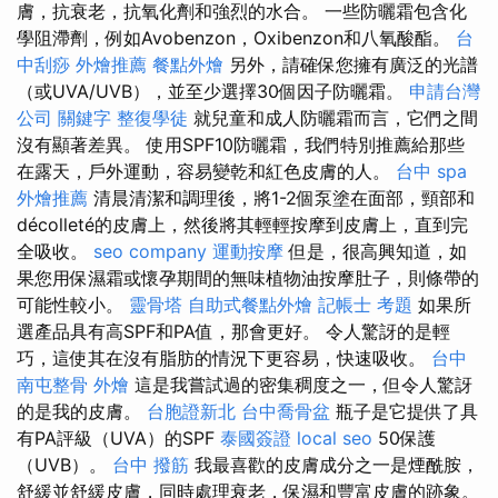
膚，抗衰老，抗氧化劑和強烈的水合。 一些防曬霜包含化
學阻滯劑，例如Avobenzon，Oxibenzon和八氧酸酯。
台
中刮痧
外燴推薦
餐點外燴
另外，請確保您擁有廣泛的光譜
（或UVA/UVB），並至少選擇30個因子防曬霜。
申請台灣
公司
關鍵字
整復學徒
就兒童和成人防曬霜而言，它們之間
沒有顯著差異。 使用SPF10防曬霜，我們特別推薦給那些
在露天，戶外運動，容易變乾和紅色皮膚的人。
台中 spa
外燴推薦
清晨清潔和調理後，將1-2個泵塗在面部，頸部和
décolleté的皮膚上，然後將其輕輕按摩到皮膚上，直到完
全吸收。
seo company
運動按摩
但是，很高興知道，如
果您用保濕霜或懷孕期間的無味植物油按摩肚子，則條帶的
可能性較小。
靈骨塔
自助式餐點外燴
記帳士 考題
如果所
選產品具有高SPF和PA值，那會更好。 令人驚訝的是輕
巧，這使其在沒有脂肪的情況下更容易，快速吸收。
台中
南屯整骨
外燴
這是我嘗試過的密集稠度之一，但令人驚訝
的是我的皮膚。
台胞證新北
台中喬骨盆
瓶子是它提供了具
有PA評級（UVA）的SPF
泰國簽證
local seo
50保護
（UVB）。
台中 撥筋
我最喜歡的皮膚成分之一是煙酰胺，
舒緩並舒緩皮膚，同時處理衰老，保濕和豐富皮膚的跡象。