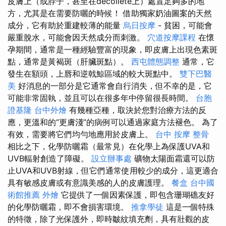
皮膚上（或脖子，甚至在décolleté上）處置足夠多的地
方，尤其是在需要防曬的時候！ 借助獨家奶油圖案的天然
成分，它有助於重建較薄的能量
烏日按摩
- 貧困，可能會
嚴重脫水，可能會因天然成分而刺激。
穴道按摩課程
在懷
孕期間，通常是一種經驗豐富的現象，即皮膚上出現色素斑
點，通常是黃褐斑（肝臟斑點）。
西屯體態調整
通常，它
發生在額頭，上唇和逆戟鯨區域的較大斑點中。
雙下巴醫
美
好消息的一部分是它通常會自行消失，但不幸的是，它
可能非常固執，並且可以在很多年中停留很長時間。
台胞
證基隆
台中外燴
有幾種亞種，取決於您對治療方法的反
應，更溫和的“更膚淺”的病例可以通過家庭方法褪色。 為了
有效，需要將它們均勻地應用於皮膚上。
台中 按摩 整骨
相比之下，化學防曬霜（最常見）在化學上為保護UVA和
UVB輻射創造了障礙。
設立辦事處
礦物太陽面霜還可以防
止UVA和UVB射線，但它們通常使用較少的成分，這更適合
具有敏感皮膚或有意識美感的人的皮膚護理。
餐盒
台中國
術館推薦
外燴
它提供了一個因素保護，即包含珊瑚礁友好
的化學防曬霜，即不會損害環境。
推拿學徒
這是一個特殊
的特徵，除了光保護外，即時皺紋填充劑，具有壯觀的皮