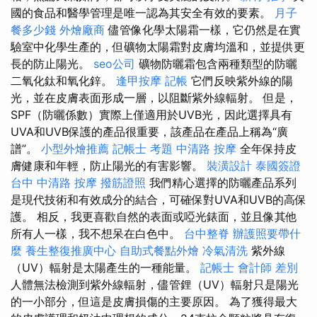
國的食品和醫學管理是唯一認為其安全有效的要素。
月子
餐多少錢
外燴廠商
儘管像化學太陽霜一樣，它仍然是在實
驗室中化學生產的，但礦物太陽霜對皮膚均溫和，並提供更
長的防止陽光。
seo公司
礦物防曬霜包含兩種類型的防曬
二氧化鈦和氧化鋅。
逢甲按摩
記帳
它們反映紫外線的陽
光，並在皮膚表面形成一層，以阻斷紫外線輻射。 但是，
SPF（防曬係數）實際上僅適用於UVB光，因此選擇具有
UVA和UVB保護的產品很重要，該產品在產品上稱為“廣
譜”。
小型外燴推薦
記帳士 考題
中清路 按摩
全年保持皮
膚健康和年輕，防止陽光的有害影響。
裝潢設計
泰國簽證
台中 中清路 按摩
撥筋證照
我們精心選擇的防曬產品系列
是現代技術和有效成分的結合，可確保對UVA和UVB的高保
護。 相反，我更喜歡自然的表面或啞光錶面，並且像其他
所有人一樣，我不想呆在白色中。
台中整脊
辦護照要帶什
麼
養生整復推廣中心
自助式餐點外燴
冷氣清洗
紫外線
（UV）輻射是太陽產生的一種能量。
記帳士 會計師 差別
人體無法檢測到紫外線輻射，儘管鋰（UV）輻射只是陽光
的一小部分，但這是皮膚損傷的主要原因。 為了獲得最大