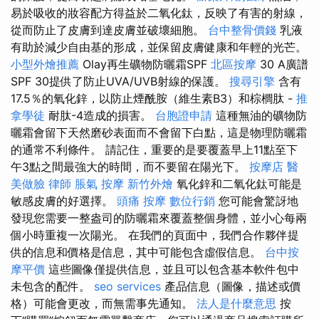
易於吸收的妝容配方得益於二氧化鈦，反映了有害的射線，
從而防止了皮膚到達皮膚並破壞細胞。
台中整骨價錢
乳液
有助於減少自由基的形成，並保留皮膚健康和年輕的光芒。
小型外燴推薦
Olay再生礦物防曬霜SPF
北區按摩
30 A廣譜
SPF 30提供了防止UVA/UVB射線的保護。
搜尋引擎
含有
17.5％的氧化鋅，以防止煙酰胺（維生素B3）和棕櫚肽 -
推
拿學徒
耐肽-4造成的損害。
台胞證申請
這種無油的礦物防
曬霜會留下天然磨砂表面而不會留下白點，這是物理防曬霜
的通常不利條件。 請記住，重要的是要覆蓋早上11點至下
午3點之間最強大的時間，而不要留在陽光下。
按摩店
醫
美做臉
律師
脹氣 按摩
新竹外燴
氧化鋅和二氧化鈦可能是
敏感皮膚的好選擇。
頭痛 按摩
數位行銷
您可能會驚訝地
發現您需要一整盎司的防曬霜來覆蓋整個身體，並小心每兩
個小時重複一次陽光。 在我們的頁面中，我們合作夥伴提
供的信息和價格是信息，其中可能包含虛假信息。
台中按
摩平價
這些圖像僅提供信息，並且可以包含基本軟件包中
未包含的配件。
seo services
產品信息（圖像，描述或價
格）可能會更改，而無需事先通知。
法人是什麼意思
按