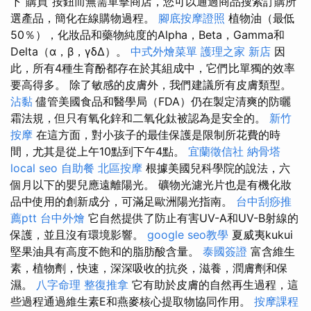
下“購買”按鈕而無需單擊商店，您可以通過商品搜索訂購所
選產品，簡化在線購物過程。
腳底按摩證照
植物油（最低
50％），化妝品和藥物純度的Alpha，Beta，Gamma和
Delta（α，β，γδΔ）。
中式外燴菜單
護理之家 新店
因
此，所有4種生育酚都存在於其組成中，它們比單獨的效率
要高得多。 除了敏感的皮膚外，我們建議所有皮膚類型。
沾黏
儘管美國食品和醫學局（FDA）仍在製定清爽的防曬
霜法規，但只有氧化鋅和二氧化鈦被認為是安全的。
新竹
按摩
在這方面，對小孩子的最佳保護是限制所花費的時
間，尤其是從上午10點到下午4點。
宜蘭徵信社
納骨塔
local seo
自助餐
北區按摩
根據美國兒科學院的說法，六
個月以下的嬰兒應遠離陽光。 礦物光濾光片也是有機化妝
品中使用的創新成分，可滿足歐洲陽光指南。
台中刮痧推
薦ptt
台中外燴
它自然提供了防止有害UV-A和UV-B射線的
保護，並且沒有環境影響。
google seo教學
夏威夷kukui
堅果油具有高度不飽和的脂肪酸含量。
泰國簽證
富含維生
素，植物劑，快速，深深吸收的抗炎，滋養，潤膚劑和保
濕。
八字命理 整復推拿
它有助於皮膚的自然再生過程，這
些過程通過維生素E和燕麥核心提取物協同作用。
按摩課程