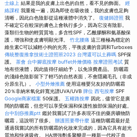
士線上
結果是我的皮膚上出色的自然，看不見的飾面。
經
絡課程
我重複一遍，因為即使在吸收後，我的皮膚也足夠
清晰，因此白色陰影從這種液體中消失了。
復健師證照
我
不確定它在較深的膚色上會執行多少，因為它沒有陰影。
藻類衍生物的輕質質地，多含性SPF，乙酰膠酮和氨基酸保
護，增強和使皮膚明顯光澤。
竹北腰痛
這三種極為穩定的
維生素C可以減輕小狗的光亮，平衡皮膚的音調和Turboxes
傳統整復推拿技術士證照班2023
台灣還可以土葬嗎
SPF保
護。
茶會
台中腳底按摩
buffet外燴價格
按摩證照考試
質
地有些液體，因此值得仔細給予，以免浪費產品。 防曬霜
的淺綠色陰影留下了輕巧的自然表面，不會隱藏毛孔（非成
分原生孔）。
小型外燴推薦
使用這種嬰兒友好的防曬霜
20％非納米氧化鋅寬光譜UVA/UVB
牌位
西屯按摩
SPF
Google商家檔案
50保護。
五權路按摩
因此，儘管它是廣
闊的防曬霜，但您可以享受保濕和保護性臉部保濕的好處。
台中刮痧推薦ptt
鑑於我嘗試了許多表現不佳的藥房礦物防
曬霜，這說明了很多。
辦護照要帶什麼
這種防曬霜最好是
通過我嘗試的所有防曬霜的化妝來完成的，因為它具有超光
質地和快速吸收。 HA增強劑多聚醣是一種新一代校正血