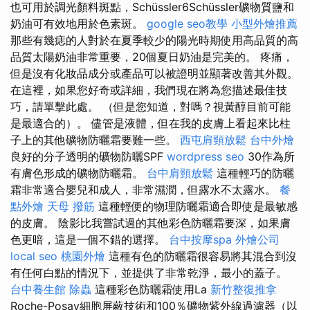
也可用於調光顏料斑點，Schüssler6Schüssler礦物質鹽和
奶油可有效地用於色素斑。
google seo教學
小型外燴推薦
那些有幾痣的人對於在夏季較少的陽光時期使用高品質的高
品質太陽奶油非常重要，20個夏日奶油是完美的。 疼痛，
但是沒有化妝品成分或產品可以被證明並顯著改善其外觀。
在這裡，如果您好奇或詳細，我們現在將為您描述最佳技
巧，請單擊此處。 （但是您知道，對嗎？視黃醇目前可能
是最適合的）。 儘管是液體，但在我的皮膚上看起來比柱
子上的其他礦物防曬霜要難一些。
西屯肩頸放鬆
台中外燴
良好的分子透明的礦物防曬SPF
wordpress seo
30作為所
有膚色形成的礦物防曬霜。
台中肩頸放鬆
這種輕巧的防曬
霜非常適合嬰兒和成人，非常濕潤，但露水不太露水。
餐
點外燴
天母 撥筋
這種輕便的物理防曬霜適合即使是最敏感
的皮膚。 陰影比我嘗試過的其他彩色防曬霜要深，如果膚
色更暗，這是一個不錯的選擇。
台中按摩spa
外燴公司
local seo
桃園外燴
這種有色的防曬霜很容易將其混合到沒
有任何白點的情況下，並提供了非常乾淨，最小的蓋子。
台中養生館
除蟲
這種彩色防曬霜使用La
新竹整復推拿
Roche-Posay細胞屏蔽技術和100％礦物紫外線過濾器（以