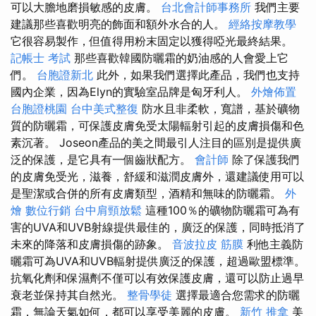
可以大膽地磨損敏感的皮膚。
台北會計師事務所
我們主要
建議那些喜歡明亮的飾面和額外水合的人。
經絡按摩教學
它很容易製作，但值得用粉末固定以獲得啞光最終結果。
記帳士 考試
那些喜歡韓國防曬霜的奶油感的人會愛上它
們。
台胞證新北
此外，如果我們選擇此產品，我們也支持
國內企業，因為Elyn的實驗室品牌是匈牙利人。
外燴佈置
台胞證桃園
台中美式整復
防水且非柔軟，寬譜，基於礦物
質的防曬霜，可保護皮膚免受太陽輻射引起的皮膚損傷和色
素沉著。 Joseon產品的美之間最引人注目的區別是提供廣
泛的保護，是它具有一個齒狀配方。
會計師
除了保護我們
的皮膚免受光，滋養，舒緩和滋潤皮膚外，還建議使用可以
是聖潔或合併的所有皮膚類型，酒精和無味的防曬霜。
外
燴
數位行銷
台中肩頸放鬆
這種100％的礦物防曬霜可為有
害的UVA和UVB射線提供最佳的，廣泛的保護，同時抵消了
未來的降落和皮膚損傷的跡象。
音波拉皮
筋膜
利他主義防
曬霜可為UVA和UVB輻射提供廣泛的保護，超過歐盟標準。
抗氧化劑和保濕劑不僅可以有效保護皮膚，還可以防止過早
衰老並保持其自然光。
整骨學徒
選擇最適合您需求的防曬
霜，無論天氣如何，都可以享受美麗的皮膚。
新竹 推拿
美