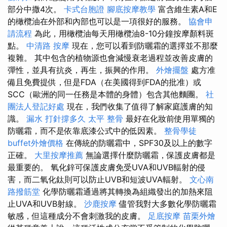
部分中撒4次。
卡式台胞證
腳底按摩教學
富含維生素A和E
的橄欖油在外部和內部也可以是一項很好的服務。
協會申
請流程
為此，用橄欖油每天用橄欖油8-10分鐘按摩顏料斑
點。
中清路 按摩
現在，您可以看到防曬霜的選擇並不那麼
複雜。 其中包含的植物源也會減慢衰老過程並改善皮膚的
彈性，並具有抗炎，再生，振興的作用。
外燴擺盤
處方准
備且免費提供，但是FDA（在美國得到FDA的批准）或
SCC（歐洲的同一任務是本體的身體）包含其他麵團。
社
團法人登記好處
現在，我們收集了值得了解家庭護膚的知
識。
漏水 打針撐多久
太平 整骨
最好在化妝前使用單獨的
防曬霜，而不是依靠底漆公式中的低因素。
整骨學徒
buffet外燴價格
在傳統的防曬霜中，SPF30及以上的數字
正確。
大里按摩推薦
無論選擇什麼防曬霜，保護皮膚都是
最重要的。 氧化鋅可保護皮膚免受UVA和UVB輻射的侵
害，而二氧化鈦則可以防止UVB和短波UVA輻射。
文心南
路撥筋堂
化學防曬霜通過將其轉換為組織發出的加熱來阻
止UVA和UVB射線。
沙鹿按摩
儘管我對大多數化學防曬霜
敏感，但這種成分不會刺激我的皮膚。
足底按摩
苗栗外燴