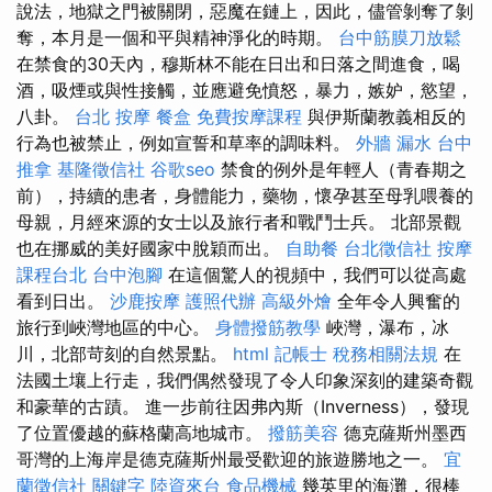
說法，地獄之門被關閉，惡魔在鏈上，因此，儘管剝奪了剝
奪，本月是一個和平與精神淨化的時期。
台中筋膜刀放鬆
在禁食的30天內，穆斯林不能在日出和日落之間進食，喝
酒，吸煙或與性接觸，並應避免憤怒，暴力，嫉妒，慾望，
八卦。
台北 按摩
餐盒
免費按摩課程
與伊斯蘭教義相反的
行為也被禁止，例如宣誓和草率的調味料。
外牆 漏水
台中
推拿
基隆徵信社
谷歌seo
禁食的例外是年輕人（青春期之
前），持續的患者，身體能力，藥物，懷孕甚至母乳喂養的
母親，月經來源的女士以及旅行者和戰鬥士兵。 北部景觀
也在挪威的美好國家中脫穎而出。
自助餐
台北徵信社
按摩
課程台北
台中泡腳
在這個驚人的視頻中，我們可以從高處
看到日出。
沙鹿按摩
護照代辦
高級外燴
全年令人興奮的
旅行到峽灣地區的中心。
身體撥筋教學
峽灣，瀑布，冰
川，北部苛刻的自然景點。
html
記帳士 稅務相關法規
在
法國土壤上行走，我們偶然發現了令人印象深刻的建築奇觀
和豪華的古蹟。 進一步前往因弗內斯（Inverness），發現
了位置優越的蘇格蘭高地城市。
撥筋美容
德克薩斯州墨西
哥灣的上海岸是德克薩斯州最受歡迎的旅遊勝地之一。
宜
蘭徵信社
關鍵字
陸資來台
食品機械
幾英里的海灘，很棒