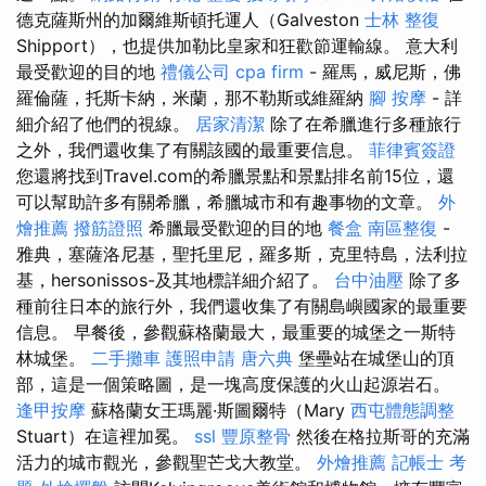
德克薩斯州的加爾維斯頓托運人（Galveston
士林 整復
Shipport），也提供加勒比皇家和狂歡節運輸線。 意大利
最受歡迎的目的地
禮儀公司
cpa firm
- 羅馬，威尼斯，佛
羅倫薩，托斯卡納，米蘭，那不勒斯或維羅納
腳 按摩
- 詳
細介紹了他們的視線。
居家清潔
除了在希臘進行多種旅行
之外，我們還收集了有關該國的最重要信息。
菲律賓簽證
您還將找到Travel.com的希臘景點和景點排名前15位，還
可以幫助許多有關希臘，希臘城市和有趣事物的文章。
外
燴推薦
撥筋證照
希臘最受歡迎的目的地
餐盒
南區整復
-
雅典，塞薩洛尼基，聖托里尼，羅多斯，克里特島，法利拉
基，hersonissos-及其地標詳細介紹了。
台中油壓
除了多
種前往日本的旅行外，我們還收集了有關島嶼國家的最重要
信息。 早餐後，參觀蘇格蘭最大，最重要的城堡之一斯特
林城堡。
二手攤車
護照申請
唐六典
堡壘站在城堡山的頂
部，這是一個策略圖，是一塊高度保護的火山起源岩石。
逢甲按摩
蘇格蘭女王瑪麗·斯圖爾特（Mary
西屯體態調整
Stuart）在這裡加冕。
ssl
豐原整骨
然後在格拉斯哥的充滿
活力的城市觀光，參觀聖芒戈大教堂。
外燴推薦
記帳士 考