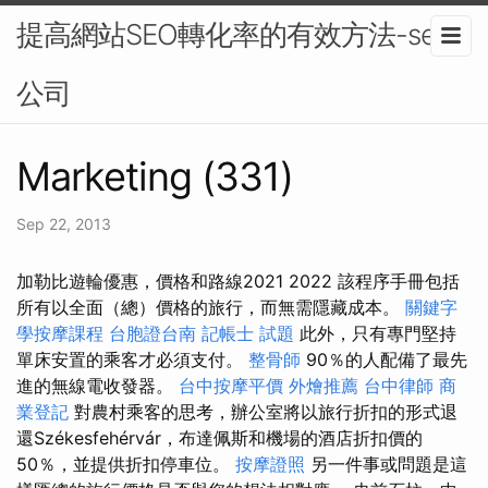
提高網站SEO轉化率的有效方法-seo
公司
Marketing (331)
Sep 22, 2013
加勒比遊輪優惠，價格和路線2021 2022 該程序手冊包括
所有以全面（總）價格的旅行，而無需隱藏成本。
關鍵字
學按摩課程
台胞證台南
記帳士 試題
此外，只有專門堅持
單床安置的乘客才必須支付。
整骨師
90％的人配備了最先
進的無線電收發器。
台中按摩平價
外燴推薦
台中律師
商
業登記
對農村乘客的思考，辦公室將以旅行折扣的形式退
還Székesfehérvár，布達佩斯和機場的酒店折扣價的
50％，並提供折扣停車位。
按摩證照
另一件事或問題是這