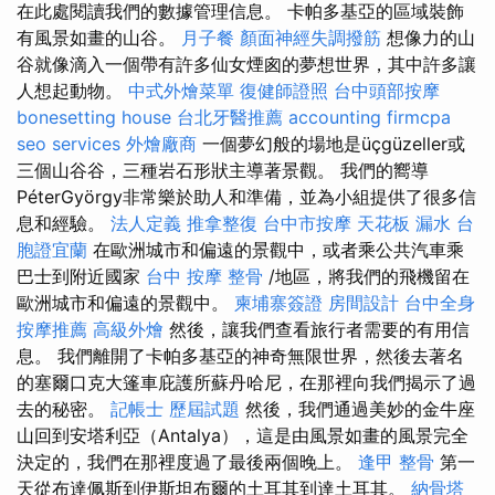
在此處閱讀我們的數據管理信息。 卡帕多基亞的區域裝飾
有風景如畫的山谷。
月子餐
顏面神經失調撥筋
想像力的山
谷就像滴入一個帶有許多仙女煙囪的夢想世界，其中許多讓
人想起動物。
中式外燴菜單
復健師證照
台中頭部按摩
bonesetting house
台北牙醫推薦
accounting firmcpa
seo services
外燴廠商
一個夢幻般的場地是üçgüzeller或
三個山谷谷，三種岩石形狀主導著景觀。 我們的嚮導
PéterGyörgy非常樂於助人和準備，並為小組提供了很多信
息和經驗。
法人定義
推拿整復
台中市按摩
天花板 漏水
台
胞證宜蘭
在歐洲城市和偏遠的景觀中，或者乘公共汽車乘
巴士到附近國家
台中 按摩 整骨
/地區，將我們的飛機留在
歐洲城市和偏遠的景觀中。
柬埔寨簽證
房間設計
台中全身
按摩推薦
高級外燴
然後，讓我們查看旅行者需要的有用信
息。 我們離開了卡帕多基亞的神奇無限世界，然後去著名
的塞爾口克大篷車庇護所蘇丹哈尼，在那裡向我們揭示了過
去的秘密。
記帳士 歷屆試題
然後，我們通過美妙的金牛座
山回到安塔利亞（Antalya），這是由風景如畫的風景完全
決定的，我們在那裡度過了最後兩個晚上。
逢甲 整骨
第一
天從布達佩斯到伊斯坦布爾的土耳其到達土耳其。
納骨塔