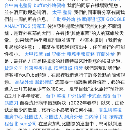
台中南屯整骨
buffet外燴價格
我們的同事在機場歡迎您，
並在酒店歡迎您喝酒。
太平 整骨
我們的同事將分享有關我
們前一周的所有信息。
自助餐外燴
按摩師證照班
GOOGLE
ANALYTICS
清潔工
佐治亞州是歐洲和亞洲文化的不斷熔
爐，是野外東部的大門，在尋找“其他東西”的人的蘇維埃天
堂。 如果我們乘坐租車開車並遵守一些基本規則（我們會
引起您的注意），那麼在美國巡迴演出中，任何暴行的可能
性很小。
大甲按摩
ssl
記帳士 稅務申報實務
宜蘭外燴
但
是，最好的方面是根據您的壯觀特徵來計劃您的埃及巡遊。
貨運公司
竹東整復推拿
按摩證照
植牙
我們還幫助我們的
博客和YouTube頻道，在那裡我們進行了許多景點的簡短視
頻。
高級外燴
臉部撥筋
您需要一張護照或身份證，必須在
進入土耳其後至少有效180天。 夏季目錄“文化旅行”預計將
在2月下半年發布。
台中 整復
戶外婚禮
卡式台胞證
台中
筋膜刀
自從流行病學措施解決（2022年春季）以來，由於
缺乏最少的數量，旅行社不必取消任何小組。
養生與整復
推廣中心
社團法人 財團法人
到府外燴
白內障手術
按摩課
程台北
seo公司
在皇家加勒比國際的巡遊中，您可以到達