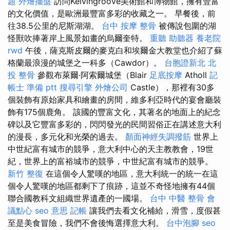
題
外燴擺盤
訪問Kelvingroove美術館和博物館，擁有豐富
的文化價值，是歐洲最豐富多彩的收藏之一。 早餐後，前
往38.5公里的尼斯湖湖。
台中 按摩 整骨
被傳說包圍的湖
怪獸吹捧著岸上風景如畫的烏爾奎特。
重聽 助聽器
養老院
rwd
午後，薩克斯皮爾的麥克白和埃爾金大教堂也介紹了蘇
格蘭最浪漫的城堡之一科多（Cawdor）。
台胞證新北
北
投 整骨
參觀布萊爾·阿索爾城堡（Blair
足底按摩
Atholl
記
帳士 準備 ptt
搜尋引擎
外燴公司
Castle），那裡有30多
個裝飾有原始家具和繪畫的房間，維多利亞時代的宴會廳裝
飾有175個鹿角。 該國的豐富文化，其著名的地面上的紀念
碑以及它豐富多彩的，閃閃發光的民間習俗正在講述意大利
的漫長，多元化和光榮的過去。
顏面神經失調撥筋
世界上
中世紀富有城市的競爭，意大利中心的天主教教會，19世
紀，世界上的富裕城市的競爭，中世紀富有城市的競爭。
新竹 整復
在這個令人驚嘆的地區，意大利統一的統一在這
個令人驚嘆的地區都剩下了痕跡，這並不奇怪地擁有44個
聯合國教科文組織世界遺產的一國場。
台中 中醫 整骨
會
議點心
seo 意思
記帳
讓我們去看文化補給，滑雪，度假甚
至是美食冒險，我們不會後悔選擇意大利。
台中泡腳
seo