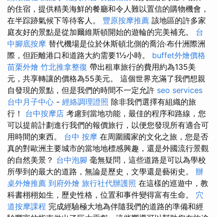
的住宿，提供精美海鮮的餐廳和令人難以置信的購物機會，
在半踪跡氣候下等待客人。
豐原按摩推薦
該地區的許多家
庭友好的景點是從加爾維斯頓開始的遊輪的完美補充。
台
中腳底按摩
替代機場是位於休斯頓北側的喬治·布什洲際洲
際，但距離港口和道路大約需要1½小時。
buffet外燴價格
苗栗外燴
竹北推拿整復
帶出租車旅行的費用約為135美
元，共享轉讓的價格為55美元。 這個世界充滿了我們想親
自發現的景點，但是我們的時間不一定允許
seo services
台中月子中心
-
經絡調理證照
除非我們選擇有組織的旅
行！
台中按摩店
考慮到當地功能，最佳的程序和路線，您
可以提前計劃進行我們的報價旅行，以便您發現所有適合可
用時間的東西。
台中 按摩
在周圍國家的文化之旅，您是否
真的對歐洲主要城市的當地地標感興趣，還是外國流行景觀
的自然美景？
台中泡腳
毫無疑問，這些道路是可以為學校
所學到的最大的道路，無論是歷史，文學還是藝術史。
辦
桌外燴推薦
到府外燴
旅行社代辦護照
在這樣的巡遊中，教
科書栩栩如生，歷史性格，位置和事件變得富有生命。
穴
道按摩課程
完成經驗極大地為伴隨我們的道路的準備和經