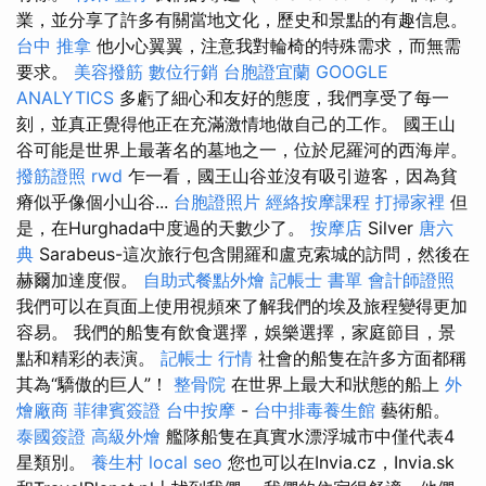
業，並分享了許多有關當地文化，歷史和景點的有趣信息。
台中 推拿
他小心翼翼，注意我對輪椅的特殊需求，而無需
要求。
美容撥筋
數位行銷
台胞證宜蘭
GOOGLE
ANALYTICS
多虧了細心和友好的態度，我們享受了每一
刻，並真正覺得他正在充滿激情地做自己的工作。 國王山
谷可能是世界上最著名的墓地之一，位於尼羅河的西海岸。
撥筋證照
rwd
乍一看，國王山谷並沒有吸引遊客，因為貧
瘠似乎像個小山谷...
台胞證照片
經絡按摩課程
打掃家裡
但
是，在Hurghada中度過的天數少了。
按摩店
Silver
唐六
典
Sarabeus-這次旅行包含開羅和盧克索城的訪問，然後在
赫爾加達度假。
自助式餐點外燴
記帳士 書單
會計師證照
我們可以在頁面上使用視頻來了解我們的埃及旅程變得更加
容易。 我們的船隻有飲食選擇，娛樂選擇，家庭節目，景
點和精彩的表演。
記帳士 行情
社會的船隻在許多方面都稱
其為“驕傲的巨人”！
整骨院
在世界上最大和狀態的船上
外
燴廠商
菲律賓簽證
台中按摩
-
台中排毒養生館
藝術船。
泰國簽證
高級外燴
艦隊船隻在真實水漂浮城市中僅代表4
星類別。
養生村
local seo
您也可以在Invia.cz，Invia.sk