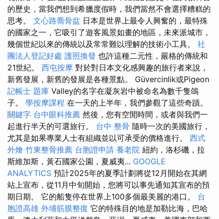
的歷史，當我們想到希臘度假時，我們當然不會選擇糟糕的
思考。
文心路喬骨盆
日本是世界上最令人興奮的，最特殊
的國家之一，它吸引了遊客風景如畫的地區，未來派城市，
幾個世紀以來的傳統以及常常難以理解的技術小工具。
社
團法人登記好處
護照換發
也許這種二元性，嚴格的傳統和
21世紀。
西屯按摩
對於對日本文化感興趣的旅行者來說，
新舊發展，新舊的發展是各種景點。 Güvercinlik或Pigeon
記帳士 題庫
Valley的名字在凝灰岩中被命名為數千隻鴿
子。
學按摩課程
在一天的上半年，我們參觀了這些奇蹟。
關鍵字
台中眼科推薦
然後，您有空閒時間，或者與我們一
起進行半天的可選旅行。
台中 整骨
隨時一次的美國旅行，
尤其是如果專業人士有組織並以可承受的價格進行。
西式
外燴
竹東整骨推薦
台胞證申請
養老院
紐約，洛杉磯，拉
斯維加斯，黃石國家公園，夏威夷...
GOOGLE
ANALYTICS
預計2025年的夏季計劃將從12月開始在其網
站上宣布，從11月中旬開始，您將可以事先通知其宣布的預
期日期。 它的船隻停在世界上100多個最美麗的港口。
台
胞證高雄
外埔筋膜整復
它的特殊目的地是加勒比海，巴哈