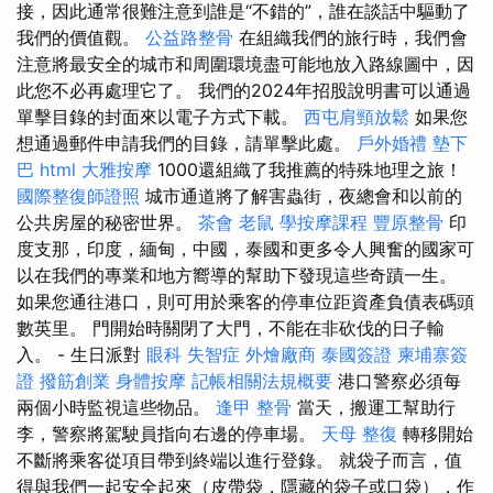
接，因此通常很難注意到誰是“不錯的”，誰在談話中驅動了
我們的價值觀。
公益路整骨
在組織我們的旅行時，我們會
注意將最安全的城市和周圍環境盡可能地放入路線圖中，因
此您不必再處理它了。 我們的2024年招股說明書可以通過
單擊目錄的封面來以電子方式下載。
西屯肩頸放鬆
如果您
想通過郵件申請我們的目錄，請單擊此處。
戶外婚禮
墊下
巴
html
大雅按摩
1000還組織了我推薦的特殊地理之旅！
國際整復師證照
城市通道將了解害蟲街，夜總會和以前的
公共房屋的秘密世界。
茶會
老鼠
學按摩課程
豐原整骨
印
度支那，印度，緬甸，中國，泰國和更多令人興奮的國家可
以在我們的專業和地方嚮導的幫助下發現這些奇蹟一生。
如果您通往港口，則可用於乘客的停車位距資產負債表碼頭
數英里。 門開始時關閉了大門，不能在非砍伐的日子輸
入。 - 生日派對
眼科
失智症
外燴廠商
泰國簽證
柬埔寨簽
證
撥筋創業
身體按摩
記帳相關法規概要
港口警察必須每
兩個小時監視這些物品。
逢甲 整骨
當天，搬運工幫助行
李，警察將駕駛員指向右邊的停車場。
天母 整復
轉移開始
不斷將乘客從項目帶到終端以進行登錄。 就袋子而言，值
得與我們一起安全起來（皮帶袋，隱藏的袋子或口袋），作