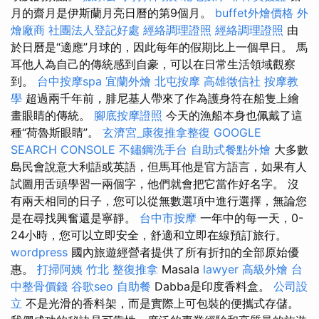
月的齋月是伊斯蘭月亮日曆的第9個月。
buffet外燴價格
外
燴廠商
社團法人登記好處
經絡調理證照
經絡調理證照
由
於日曆是“適應”月球的，因此每年的假期比上一個早日。 馬
耳他人為自己的傳統感到自豪，可以在日常生活領域觀察
到。
台中按摩spa
宜蘭外燴
北屯按摩
高雄徵信社
按摩教
學
超過兩千年前，腓尼基人帶來了作為護身符在船隻上繪
畫眼睛的傳統。
腳底按摩證照
今天的漁船本身也佩戴了這
種“荷魯斯眼睛”。
玄濟宮_康復推拿整復
GOOGLE
SEARCH CONSOLE
不鏽鋼洗手台
自助式餐點外燴
大多數
島民會說意大利語或英語，但馬耳他是官方語言，如果有人
試圖用舌頭學習一兩個字，他們就會把它當作好名字。 沒
有兩天相同的日子，您可以從無數選項中進行選擇，無論您
是在尋找興奮還是寧靜。
台中市按摩
一年中的每一天，0-
24小時，您可以立即安全，舒適和立即在線預訂旅行。
wordpress
國內旅遊經營者提供了所有折扣的全部原始優
惠。
打掃阿姨
竹北 整復推拿
Masala
lawyer
高級外燴
台
中整骨價錢
谷歌seo
自助餐
Dabba是印度香料盒。
公司設
立
不是光滑的香料架，而是實際上可包裝的便攜式存儲。