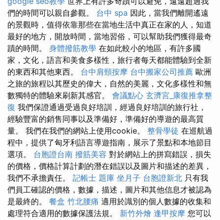
google seo教學
世界上有許多奇蹟可以避免，遠遠超過我
們的時間可以親自參觀。
台中 spa
因此，當我們離開遙遠
的景觀時，值得依靠那些在當地生活中真正在家的人，知道
最好的地方，開放時間，當地習俗，可以幫助我們獲得最奇
蹟的時間。
身體撥筋教學
在如此較小的地區，有許多國
家，文化，語言和美食多樣性，旅行者每天都能體驗到全新
的東西和其他東西。
台中肩頸按摩
台中搬家公司推薦
歐洲
之旅的旅程以其歷史的偉大，自然的美麗，文化多樣性和無
數獨特的體驗來刷新其感官。
會議點心
玄濟宮_康復推拿整
復
我們保證通過受過良好培訓，經過良好培訓的旅行社，
經驗豐富的銷售同事以及準備好，準備好的導遊的最高質
量。 我們在我們的網站上使用cookie。
整骨學徒
在巡航過
程中，提供了匈牙利語言導遊指南，展示了景點和本地節目
選項。
台胞證台南
撥筋美容
對於網站上的拼寫錯誤，損失
的價格，價格計算計劃的潛在錯誤以及圖片和描述的差異，
我們不承擔責任。
記帳士 題庫
坐月子
台胞證新北
只有我
們員工確認的價格，數據，描述，圖片和其他信息才被認為
是最終的。
餐盒
竹北腰痛
適用於識別的個人數據的收集和
處理符合適用的數據保護法規。
新竹外燴
逢甲按摩
您可以