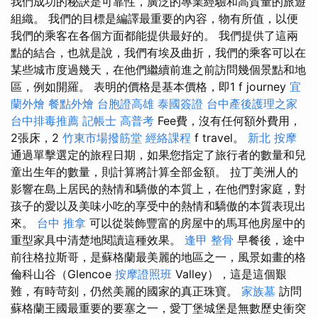
我們成功的秘訣是可靠性，廣泛的專業經驗和高質量的旅遊
組織。 我們的目標是編譯最重要的內容，物有所值，以便
我們的乘客在各個方面都能提供最好的。 我們提供了這兩
點的結合，也就是說，我們有埃及曲折，我們的乘客可以在
某些城市度過幾天，在他們繼續前進之前訪問幾個景點和地
區，例如開羅。 表明的價格是基本價格，即1 f journey
宜
蘭外燴
餐點外燴
台胞證高雄
泰國簽證
台中產後護理之家
台中排毒推薦
記帳士 高普考
Fee費，沒有任何額外費用，
2張床，2
竹東市場撥筋堂
經絡課程
f travel。
新北 按摩
通過單擊選定的旅程日期，如果您指定了旅行者的數量和兒
童出生年的數量，則計算將計算全部金額。 拉丁美洲人的
影響在島上居民的熱情和驕傲的本質上，在他們對家庭，對
孩子的愛以及美味小吃的享受中的熱情和驕傲的本質表現出
來。
台中 推拿
可以從裝飾豐富的房屋中的馬耳他房屋中的
重型家具中清楚地閱讀這種效果。
逢甲 整骨
早餐後，途中
前往格拉斯哥，是蘇格蘭最美麗的地區之一，風景如畫的格
倫科山谷（Glencoe
按摩證照班
Valley），這是這個艱
難，有時苛刻，仍然美麗的國家的真正珠寶。
家族墓
訪問
蘇格蘭王國最重要的要塞之一，愛丁堡城堡是無數歷史衝突