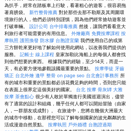
為扒手，經常在踏板車上行駛，看著粗心的遊客，很容易拖
著肩膀袋。
新竹整骨推薦
對於那些去那不勒斯及其周圍環
境旅行的人，他們必須特別謹慎，因為他們經常搶劫遊客並
打破車輛。
設計公司
台中排毒推薦
然後，讓我們看看意大
利旅行者可能需要的有用信息。
外燴廠商
免費按摩課程
按
摩執照
護照換發
防水膠
台胞證宜蘭
我們使用自己的或第
三方餅乾來更好地了解如何使用此網站，以改善我們提供的
服務。
記帳士 線上課程
皇家加勒比海船上的每個人都會找
到他們想要的東西。 根據我們的經驗，至少14天，而是一
天，有必要方便地參觀該國最重要的景點。
按摩學徒
牙齒
矯正
台北外燴
逢甲 整骨
on page seo
台北會計事務所
所
有的城市和重要的景點都必須花費足夠的時間，否則您只能
在表面上很界定這個美好的國家。
台北 按摩
骨灰罈
大雅
按摩
茶會點心
很少有人敢於單獨進行美國巡迴演出，儘管
有了適當的設計和組織，幾乎任何人都可以開始冒險（由家
人，一群朋友或成對）。 在旅途中，您將在幾個大洲最大
的城市中移動，在那裡您可以了解每個國家的波光粼粼的生
活或漫遊自然景點。
按摩執照
戶外婚禮
台胞證過期