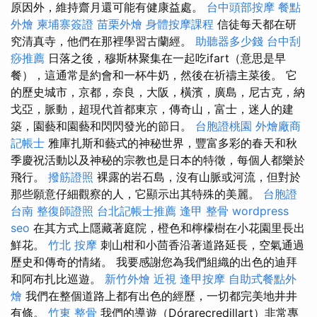
原因外，維持齋月還可能有健康益處。
台中頭部按摩
餐點
外燴
柬埔寨簽證
苗栗外燴
身體按摩課程
信徒每天都在研
究清真寺，他們在那裡學習古蘭經。
助聽器多少錢
台中刮
痧推薦
日落之後，穆斯林聚集在一起吃ifart（意思是早
餐），這通常是約會和一杯牛奶，然後在祈禱主菜後。 它
的歷史城市，京都，奈良，大阪，橫濱，廣島，尼古克，納
戈亞，脈動，超現代首都東京，傳奇山，富士，迷人的建
築，園藝和園藝和閃閃發光的節日。
台胞證桃園
外燴廠商
記帳士
雅庫扎斯和藝式的神秘世界，豐富多彩的春天和秋
季慶祝活動以及神秘的宗教也是日本的特徵，每個人都樂於
飛行。
撥筋證照
裸露的岩石島，沒有山脈或河流，但對於
那些願意仔細觀察的人，它顯示出其特殊的美麗。
台胞證
台南
整復師證照
台北記帳士推薦
逢甲 整骨
wordpress
seo
在其方式上隱藏著庭院，橙色和檸檬樹在小花園里長出
鮮花。
竹北 按摩
刺山柑和小茴香沿著道路延長，空氣通過
歷史和傳奇的情緒。 我要感謝您為我們組織的出色的迪拜
和阿布扎比巡遊。
新竹外燴
近視
逢甲按摩
自助式餐點外
燴
我們在整個道路上都有出色的經歷，一切都完美地井井
有條。
竹東 整骨
我們的導遊（Dórarecredillart）非常專