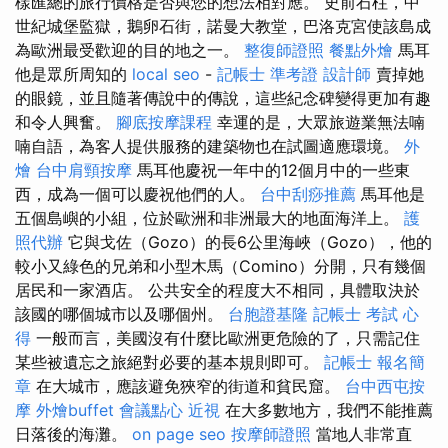
樣匯總的旅行價格是否與您的想法相對應。 史前石柱，中
世紀城堡監獄，鵝卵石街，諾曼大教堂，巴洛克宮使該島成
為歐洲最受歡迎的目的地之一。
整復師證照
餐點外燴
馬耳
他是眾所周知的
local seo
-
記帳士 準考證
設計師
賣掉她
的眼鏡，並且隨著傳說中的傳說，這些紀念碑變得更加有趣
和令人興奮。
腳底按摩課程
幸運的是，大眾旅遊業無法喃
喃自語，為客人提供服務的建築物也在試圖適應環境。
外
燴
台中肩頸按摩
馬耳他慶祝一年中的12個月中的一些東
西，成為一個可以慶祝他們的人。
台中刮痧推薦
馬耳他是
五個島嶼的小組，位於歐洲和非洲最大的地面海洋上。
護
照代辦
它與戈佐（Gozo）的長6公里海峽（Gozo），他的
較小又綠色的兄弟和小型木馬（Comino）分開，只有幾個
居民和一家酒店。 公共安全的程度大不相同，具體取決於
該國的哪個城市以及哪個州。
台胞證基隆
記帳士 考試 心
得
一般而言，美國沒有什麼比歐洲更危險的了，只需記住
某些被遺忘之旅絕對必要的基本規則即可。
記帳士 報名簡
章
在大城市，應該避免狹窄的街道和貧民窟。
台中西屯按
摩
外燴buffet
會議點心
近視
在大多數地方，我們不能推薦
日落後的海灘。
on page seo
按摩師證照
當地人非常直