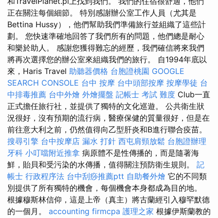
和TravelPlanet.pl上找到我們。 我們的住宿很舒適，他們
正在關注每個細節。 特別感謝辦公室工作人員（尤其是
Bettina Hussy），他們幫助我們準備旅行並組織了這些計
劃。 您快速準確地回答了我們所有的問題，他們總是耐心
和樂於助人。 感謝您獲得難忘的經歷，我們確信將來我們
將再次選擇您的辦公室來組織我們的旅行。 自1994年底以
來，Haris Travel
助聽器價格
台胞證桃園
GOOGLE
SEARCH CONSOLE
台中 按摩
台中頭部按摩
按摩學徒
台
中排毒推薦
台中外燴
外燴擺盤
記帳士 考試 難度
Club一直
正式擔任旅行社，並提供了獨特的文化巡遊。 公共衛生狀
況很好，沒有預期的流行病，醫療保健的質量很好，但是在
前往意大利之前，仍然值得向乙型肝炎和B進行聯合疫苗。
搜尋引擎
台中按摩店
漏水 打針
西屯肩頸放鬆
台胞證辦理
牙科
小叮噹附近推拿
病原體不是性傳播的，而是隨著海
鮮，貽貝和受污染的水傳播，值得關注預防衛生規則。
記
帳士 行政程序法
台中刮痧推薦ptt
自助餐外燴
它的不同類
別提供了所有獨特的機會，每個機會本身都成為目的地。
根據穆斯林信仰，這是上帝（真主）將古蘭經引入穆罕默德
的一個月。
accounting firmcpa
護理之家
根據伊斯蘭教的