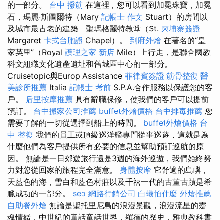
的一部分。
台中 撥筋
在這裡，您可以看到加冕珠寶，加冕
石，瑪麗·斯圖爾特（Mary
記帳士 作文
Stuart）的房間以
及城市最古老的建築，聖瑪格麗特教堂（St.
柬埔寨簽證
Margaret
卡式台胞證
Chapel）。
到府外燴
在著名的“皇
家英里”（Royal
護理之家 新店
Mile）上行走，是聯合國教
科文組織文化遺產遺址和舊城區中心的一部分。
Cruisetopic與Europ Assistance
菲律賓簽證
筋骨整復
醫
美診所推薦
Italia
記帳士 考前
S.P.A.合作服務以保護您的客
戶。
后里按摩推薦
具有辭職保修，使我們的客戶可以提前
預訂。
台中搬家公司推薦
buffet外燴價格
台中排毒推薦
您
需要了解的一切從選擇到船上的時間。
buffet外燴價格
台
中 整復
我們的員工或頂級巡洋艦專門從事巡遊，這就是為
什麼他們為客戶提供所有必要的信息並幫助預訂巡航的原
因。 無論是一日郊遊旅行還是3週的海外巡遊，我們始終努
力對您從回家的旅程完全滿意。
身體按摩
它舒適的島嶼，
天藍色的海，雪白和藍色村莊以及千禧一代的古董古蹟是希
臘成功的一部分。
seo
網路行銷公司
白蟻怕什麼
外燴推薦
自助餐外燴
無論是聖托里尼島的浪漫景觀，浪漫流星的靈
魂情緒，中世紀的童話童話世界，羅德的歷史，雅典教科書