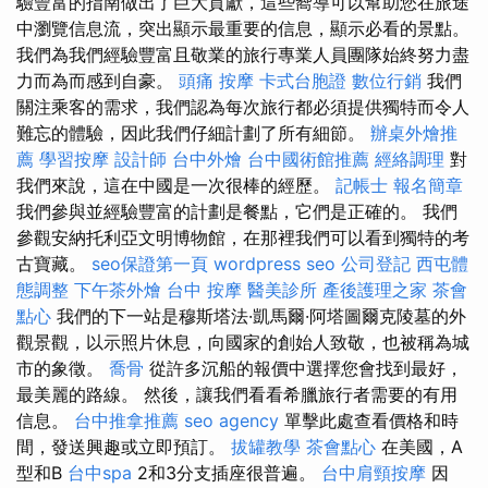
驗豐富的指南做出了巨大貢獻，這些嚮導可以幫助您在旅途
中瀏覽信息流，突出顯示最重要的信息，顯示必看的景點。
我們為我們經驗豐富且敬業的旅行專業人員團隊始終努力盡
力而為而感到自豪。
頭痛 按摩
卡式台胞證
數位行銷
我們
關注乘客的需求，我們認為每次旅行都必須提供獨特而令人
難忘的體驗，因此我們仔細計劃了所有細節。
辦桌外燴推
薦
學習按摩
設計師
台中外燴
台中國術館推薦
經絡調理
對
我們來說，這在中國是一次很棒的經歷。
記帳士 報名簡章
我們參與並經驗豐富的計劃是餐點，它們是正確的。 我們
參觀安納托利亞文明博物館，在那裡我們可以看到獨特的考
古寶藏。
seo保證第一頁
wordpress seo
公司登記
西屯體
態調整
下午茶外燴
台中 按摩
醫美診所
產後護理之家
茶會
點心
我們的下一站是穆斯塔法·凱馬爾·阿塔圖爾克陵墓的外
觀景觀，以示照片休息，向國家的創始人致敬，也被稱為城
市的象徵。
喬骨
從許多沉船的報價中選擇您會找到最好，
最美麗的路線。 然後，讓我們看看希臘旅行者需要的有用
信息。
台中推拿推薦
seo agency
單擊此處查看價格和時
間，發送興趣或立即預訂。
拔罐教學
茶會點心
在美國，A
型和B
台中spa
2和3分支插座很普遍。
台中肩頸按摩
因