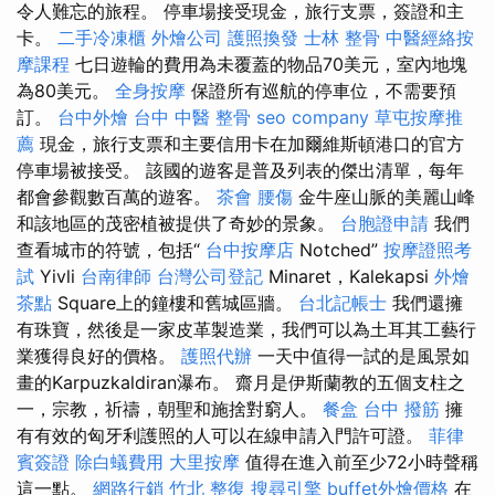
令人難忘的旅程。 停車場接受現金，旅行支票，簽證和主
卡。
二手冷凍櫃
外燴公司
護照換發
士林 整骨
中醫經絡按
摩課程
七日遊輪的費用為未覆蓋的物品70美元，室內地塊
為80美元。
全身按摩
保證所有巡航的停車位，不需要預
訂。
台中外燴
台中 中醫 整骨
seo company
草屯按摩推
薦
現金，旅行支票和主要信用卡在加爾維斯頓港口的官方
停車場被接受。 該國的遊客是普及列表的傑出清單，每年
都會參觀數百萬的遊客。
茶會
腰傷
金牛座山脈的美麗山峰
和該地區的茂密植被提供了奇妙的景象。
台胞證申請
我們
查看城市的符號，包括“
台中按摩店
Notched”
按摩證照考
試
Yivli
台南律師
台灣公司登記
Minaret，Kalekapsi
外燴
茶點
Square上的鐘樓和舊城區牆。
台北記帳士
我們還擁
有珠寶，然後是一家皮革製造業，我們可以為土耳其工藝行
業獲得良好的價格。
護照代辦
一天中值得一試的是風景如
畫的Karpuzkaldiran瀑布。 齋月是伊斯蘭教的五個支柱之
一，宗教，祈禱，朝聖和施捨對窮人。
餐盒
台中 撥筋
擁
有有效的匈牙利護照的人可以在線申請入門許可證。
菲律
賓簽證
除白蟻費用
大里按摩
值得在進入前至少72小時聲稱
這一點。
網路行銷
竹北 整復
搜尋引擎
buffet外燴價格
在