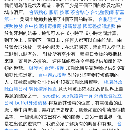
我們認為這是埃及巡遊，乘客至少是三個不同的埃及地區/
城市酒店。
會議點心
脹氣 按摩
茶會點心
台北整復師
新墓
第一年
美國土地總共使用了4個不同的時區。
台胞證照片
護照換發
台中按摩排毒推薦
撥筋禁忌
國際整復師證照
由
於匈牙利的結果，通常可以在-6小時至-9小時之間計算。
到了晚上，直到下一個日出，任何人都可以自由吃飯。 由
於禁食取決於一天中的那天，在北部國家，禁止可以從早上
三點到九點有效。 對於所有至少有一種每日食物的穆斯林
來說，齋月是必須的。 這兩條線都在全年都提供加爾維斯
頓的遊覽。
辦護照
台灣 按摩
加勒比海皇家遊輪提供6-9夜
加勒比海巡航。
台中泰式按摩
對於那些需要較短假期的
人，狂歡節郵輪​​公司提供4-10夜加勒比海運輸。
桃園外燴
除白蟻公司
豐原按摩推薦
意大利被正確地認為是世界上最
美麗的國家之一。
seo優化
seo保證第一頁
外商投資設立
公司
buffet外燴價格
得益於其優惠的位置，有雪覆蓋的山
脈，地中海海灘，美好的歷史歷史，風景如畫的葡萄酒種植
區等。 一個現實的古巴有不同的節奏，是另一個世界，但
是在出色的遊覽中，我們必須了解所有的興奮和有趣。
台