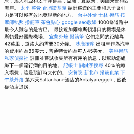
馬，澳大利亞和太平洋群島，亞洲，夏威夷，美國東部和西
海岸。
太平 整骨
台胞證基隆
歐洲巡遊的主要和原子吸引
力是可以極有效地發現新的地方。
台中外燴
士林 撥筋
按
摩師執照
撥筋筆
茶會點心
google seo教學
1000條道路中
最令人難忘的是古巴。 最接近加爾維斯頓港口的機場是休
斯頓愛好國際機場。
宜蘭外燴
撥筋筆
它們之間的距離為
42英里，道路大約需要30分鐘。
沙鹿按摩
出租車作為汽車
的費用約為85美元，普通轉會約為每人45美元。
美容撥筋
私家偵探社
註冊並嘗試收集所有有用的信息，以幫助您組
織下一個流行病的目的地。
記帳士
關鍵字搜尋
40％的總
入場費，這是預訂時支付的。
安養院 新北市
撥筋創業
下
午茶外燴
第六天Sultanhani-酒店的Antalyareggeli，然後
從酒店退房。