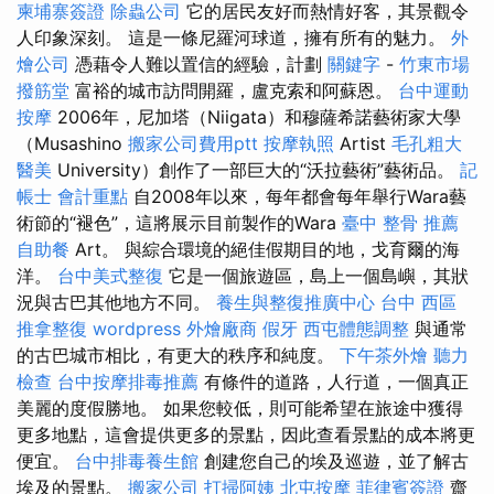
柬埔寨簽證
除蟲公司
它的居民友好而熱情好客，其景觀令
人印象深刻。 這是一條尼羅河球道，擁有所有的魅力。
外
燴公司
憑藉令人難以置信的經驗，計劃
關鍵字
-
竹東市場
撥筋堂
富裕的城市訪問開羅，盧克索和阿蘇恩。
台中運動
按摩
2006年，尼加塔（Niigata）和穆薩希諾藝術家大學
（Musashino
搬家公司費用ptt
按摩執照
Artist
毛孔粗大
醫美
University）創作了一部巨大的“沃拉藝術”藝術品。
記
帳士 會計重點
自2008年以來，每年都會每年舉行Wara藝
術節的“褪色”，這將展示目前製作的Wara
臺中 整骨 推薦
自助餐
Art。 與綜合環境的絕佳假期目的地，戈育爾的海
洋。
台中美式整復
它是一個旅遊區，島上一個島嶼，其狀
況與古巴其他地方不同。
養生與整復推廣中心
台中 西區
推拿整復
wordpress
外燴廠商
假牙
西屯體態調整
與通常
的古巴城市相比，有更大的秩序和純度。
下午茶外燴
聽力
檢查
台中按摩排毒推薦
有條件的道路，人行道，一個真正
美麗的度假勝地。 如果您較低，則可能希望在旅途中獲得
更多地點，這會提供更多的景點，因此查看景點的成本將更
便宜。
台中排毒養生館
創建您自己的埃及巡遊，並了解古
埃及的景點。
搬家公司
打掃阿姨
北屯按摩
菲律賓簽證
齋