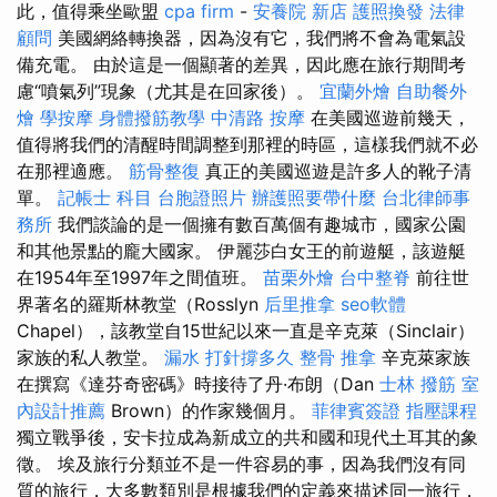
此，值得乘坐歐盟
cpa firm
-
安養院 新店
護照換發
法律
顧問
美國網絡轉換器，因為沒有它，我們將不會為電氣設
備充電。 由於這是一個顯著的差異，因此應在旅行期間考
慮“噴氣列”現象（尤其是在回家後）。
宜蘭外燴
自助餐外
燴
學按摩
身體撥筋教學
中清路 按摩
在美國巡遊前幾天，
值得將我們的清醒時間調整到那裡的時區，這樣我們就不必
在那裡適應。
筋骨整復
真正的美國巡遊是許多人的靴子清
單。
記帳士 科目
台胞證照片
辦護照要帶什麼
台北律師事
務所
我們談論的是一個擁有數百萬個有趣城市，國家公園
和其他景點的龐大國家。 伊麗莎白女王的前遊艇，該遊艇
在1954年至1997年之間值班。
苗栗外燴
台中整脊
前往世
界著名的羅斯林教堂（Rosslyn
后里推拿
seo軟體
Chapel），該教堂自15世紀以來一直是辛克萊（Sinclair）
家族的私人教堂。
漏水 打針撐多久
整骨 推拿
辛克萊家族
在撰寫《達芬奇密碼》時接待了丹·布朗（Dan
士林 撥筋
室
內設計推薦
Brown）的作家幾個月。
菲律賓簽證
指壓課程
獨立戰爭後，安卡拉成為新成立的共和國和現代土耳其的象
徵。 埃及旅行分類並不是一件容易的事，因為我們沒有同
質的旅行，大多數類別是根據我們的定義來描述同一旅行，