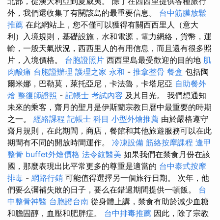
北部，從澳大利亞到夏威夷。 除了在西西里提供各種旅行
外，我們還收集了有關該島的最重要信息。
台中筋膜放鬆
推薦
在此網站上，您不僅可以獲得有關西西里人（意大
利）入境規則，基礎設施，水和電源，電力網絡，貨幣，運
輸，一般天氣狀況，西西里人的有用信息，而且還有很多照
片，入境價格。
台胞證照片
西西里島最受歡迎的目的地
肌
肉酸痛
台胞證辦理
護理之家 永和
-
推拿整骨
餐盒
包括陶
爾米娜，巴勒莫，萊托亞尼，卡法魯，卡塔尼亞
自助餐外
燴
整復師證照
-
記帳士 考試內容
及其目光。 我們想通知
未來的乘客，齋月的聖月是伊斯蘭宗教日曆中最重要的時期
之一。
經絡課程
記帳士 科目
小型外燴推薦
由於嚴格遵守
齋月規則，在此期間，商店，餐館和其他旅遊服務可以在此
期間有不同的開放時間運作。
冷凍設備
筋絡按摩課程
逢甲
整骨
buffet外燴價格
法令紋醫美
如果我們在禁食月份在該
國，那麼表現出比平常更多的尊重是適當的
台中泰式按摩
排毒
-
網路行銷
可能值得選擇另一個旅行日期。 次年，他
們要么彌補失敗的日子，要么在錯過期間提供一頓飯。
台
中整骨神醫
台胞證台南
從身體上講，禁食有助於減少血糖
和膽固醇，血壓和肥胖症。
台中排毒推薦
因此，除了宗教