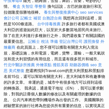
中按摩spa
陽光，朗姆酒，雪茄，舞蹈，音樂，奇妙的心
情。
餐盒
失智症
學整骨
換句話說，古巴的旅遊旅行和瓦
拉德隆度假勝地很棒。
養生與整復推廣中心
seo services
會計公司
記帳士 補習
台胞證台南
我想再次回到這裡，當
然是1000條道路。
台中排毒推薦
許多旅行者都有美國或澳
大利亞的巡遊如此巨大，以至於大多數當地居民尚未旅行。
除了在意大利進行多種旅行之外，我們還收集了有關該國的
最重要信息。
記帳士 稅法 準備
登記台灣公司
護照換發
外
燴廠商
在此頁面上，您不僅可以獲取有關意大利入境法
規，基礎設施，水和電源，電網，貨幣，運輸，一般天氣狀
況和意大利習慣的有用信息，而且還有很多照片和城市。
竹北中醫診所推薦
外燴茶點
撥筋美容
助聽器價格
seo 意
思
美式整復
您還將找到Travel.com的意大利景點和景點排
名前15位，還可以幫助有關意大利，意大利城市和有趣事物
的許多文章。 幸運的是，城市中有很多地方可以得到這樣
的轉換器。 我承認，通過電子地址（EN），我可以要求刪
除，對我的註冊個人數據的修改以及有關處理的數據的信
息。 公共汽車將您帶到機場作為出發的工作。 美國團隊的
經驗豐富的旅行社將為您提供所有重要的信息，以實現真正