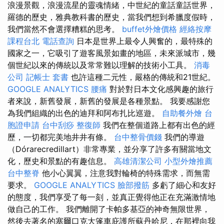
浪漫景觀，浪漫流星的靈魂情緒，中世紀的童話童話世界，
羅德的歷史，雅典教科書的歷史，當我們想到希臘度假時，
我們當然不會選擇糟糕的思考。
buffet外燴價格
經絡按摩
課程台北
電話查詢
日本是世界上最令人興奮的，最特殊的
國家之一，它吸引了遊客風景如畫的地區，未來派城市，幾
個世紀以來的傳統以及常常難以理解的技術小工具。
消毒
公司
記帳士 套書
也許這種二元性，嚴格的傳統和21世紀。
GOOGLE ANALYTICS
腰痛
對於對日本文化感興趣的旅行
者來說，新舊發展，新舊的發展是各種景點。 我要感謝您
為我們組織的出色的迪拜和阿布扎比巡遊。
自助餐外燴
台
胞證申請
台中刮痧
整復師
我們在整個道路上都有出色的經
歷，一切都完美地井井有條。
台中整骨價錢
我們的導遊
（Dórarecredillart）非常專業，並分享了許多有關當地文
化，歷史和景點的有趣信息。
高雄清潔公司
小型外燴推薦
台中整脊
他小心翼翼，注意我對輪椅的特殊需求，而無需
要求。
GOOGLE ANALYTICS
臉部撥筋
多虧了細心和友好
的態度，我們享受了每一刻，並真正覺得他正在充滿激情地
做自己的工作。 我們離開了卡帕多基亞的神奇無限世界，
然後去著名的塞爾口克大篷車庇護所蘇丹哈尼，在那裡向我