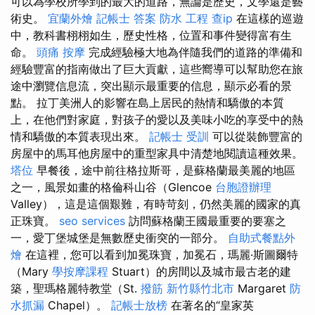
可以為學校所學到的最大的道路，無論是歷史，文學還是藝
術史。
宜蘭外燴
記帳士 答案
防水 工程
查ip
在這樣的巡遊
中，教科書栩栩如生，歷史性格，位置和事件變得富有生
命。
頭痛 按摩
完成經驗極大地為伴隨我們的道路的準備和
經驗豐富的指南做出了巨大貢獻，這些嚮導可以幫助您在旅
途中瀏覽信息流，突出顯示最重要的信息，顯示必看的景
點。 拉丁美洲人的影響在島上居民的熱情和驕傲的本質
上，在他們對家庭，對孩子的愛以及美味小吃的享受中的熱
情和驕傲的本質表現出來。
記帳士 受訓
可以從裝飾豐富的
房屋中的馬耳他房屋中的重型家具中清楚地閱讀這種效果。
塔位
早餐後，途中前往格拉斯哥，是蘇格蘭最美麗的地區
之一，風景如畫的格倫科山谷（Glencoe
台胞證辦理
Valley），這是這個艱難，有時苛刻，仍然美麗的國家的真
正珠寶。
seo services
訪問蘇格蘭王國最重要的要塞之
一，愛丁堡城堡是無數歷史衝突的一部分。
自助式餐點外
燴
在這裡，您可以看到加冕珠寶，加冕石，瑪麗·斯圖爾特
（Mary
學按摩課程
Stuart）的房間以及城市最古老的建
築，聖瑪格麗特教堂（St.
撥筋 新竹縣竹北市
Margaret
防
水抓漏
Chapel）。
記帳士放榜
在著名的“皇家英