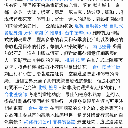
沒有它，我們將不會為電氣設備充電。 它的歷史城市，京
都，奈良，大阪，橫濱，廣島，尼古克，納戈亞，脈動，超
現代首都東京，傳奇山，富士，迷人的建築，園藝和園藝和
閃閃發光的節日。 - 企業活動餐飲
近視
自助餐外燴
自助式
餐點外燴
牙科
關鍵字
推拿師
台中按摩spa
雅庫扎斯和藝
式的神秘世界，豐富多彩的春天和秋季慶祝活動以及神秘的
宗教也是日本的特徵，每個人都樂於飛行。
南屯整骨
裸露
的岩石島，沒有山脈或河流，但對於那些願意仔細觀察的
人，它顯示出其特殊的美麗。
桃園 按摩
在其方式上隱藏著
庭院，橙色和檸檬樹在小花園里長出鮮花。
台中按摩平價
刺山柑和小茴香沿著道路延長，空氣通過歷史和傳奇的情
緒。 這個世界充滿了我們想親自發現的景點，但是我們的
時間不一定允許
北投 整骨
- 除非我們選擇有組織的旅行！
台北整復師
考慮到當地功能，最佳的程序和路線，您可以
提前計劃進行我們的報價旅行，以便您發現所有適合可用時
間的東西。
台中 整骨
在周圍國家的文化之旅，您是否真的
對歐洲主要城市的當地地標感興趣，還是外國流行景觀的自
然美景？
網路行銷公司
菲律賓簽證
毫無疑問，這些道路是