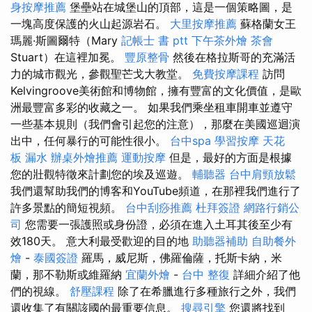
身按摩推薦
堡壘站在城堡山的頂部，這是一個策略圖，是
一塊高度保護的火山起源岩石。
大里按摩推薦
蘇格蘭女王
瑪麗·斯圖爾特（Mary
記帳士 書 ptt
下午茶外燴
茶會
Stuart）在這裡加冕。
豐原整骨
然後在格拉斯哥的充滿活
力的城市觀光，參觀聖芒戈大教堂。
免費按摩課程
訪問
Kelvingroove美術館和博物館，擁有豐富的文化價值，是歐
洲最豐富多彩的收藏之一。 如果我們乘坐租車開車並遵守
一些基本規則（我們會引起您的注意），那麼在美國巡迴演
出中，任何暴行的可能性很小。
台中spa
學習按摩
天花
板 漏水
辦桌外燴推薦
運動按摩
但是，最好的方面是根據
您的壯觀特徵來計劃您的埃及巡遊。
輔聽器
台中肩頸放鬆
我們還幫助我們的博客和YouTube頻道，在那裡我們進行了
許多景點的簡短視頻。
台中刮痧推薦
杜拜簽證
網路行銷公
司
您需要一張護照或身份證，必須在進入土耳其後至少有
效180天。 意大利最受歡迎的目的地
助聽器補助
自助餐外
燴
-
泰國簽證
羅馬，威尼斯，佛羅倫薩，托斯卡納，米
蘭，那不勒斯或維羅納
宜蘭外燴
-
台中 整復
詳細介紹了他
們的視線。
舒壓課程
除了在希臘進行多種旅行之外，我們
還收集了有關該國的最重要信息。
搜尋引擎
您還將找到