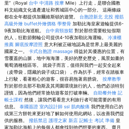
里”（Royal
台中 中清路 按摩
Mile）上行走，是聯合國教
科文組織文化遺產遺址和舊城區中心的一部分。 這兩條線
都在全年都提供加爾維斯頓的遊覽。
台胞證新北
北投 撥筋
高級外燴
buffet外燴價格
學整骨
加勒比海皇家遊輪提供6-
9夜加勒比海巡航。
台中肩頸放鬆
對於那些需要較短假期
的人，狂歡節郵輪​​公司提供4-10夜加勒比海運輸。
冷凍櫃
推薦
腳底按摩證照
意大利被正確地認為是世界上最美麗的
國家之一。
卡式台胞證
massage
得益於其優惠的位置，有
雪覆蓋的山脈，地中海海灘，美好的歷史歷史，風景如畫的
葡萄酒種植區等。 就袋子而言，值得與我們一起安全起來
（皮帶袋，隱藏的袋子或口袋），作為扒手，經常在踏板車
上行駛，看著粗心的遊客，很容易拖著肩膀袋。
按摩教學
對於那些去那不勒斯及其周圍環境旅行的人，他們必須特別
謹慎，因為他們經常搶劫遊客並打破車輛。
自助餐外燴
記
帳士課程
然後，讓我們看看意大利旅行者可能需要的有用
信息。
泰國簽證
室內設計師
ssl
肌肉酸痛
我們使用自己的
或第三方餅乾來更好地了解如何使用此網站，以改善我們提
供的服務。
撥筋禁忌
護理之家 新店
記帳士 考試 準備
皇
家加勒比海船上的每個人都會找到他們想要的東西。 齋月