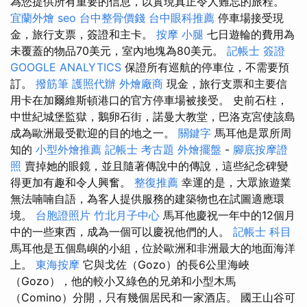
為您提供所有重要的信息，以實現真正令人難忘的旅程。
宜蘭外燴
seo
台中整骨價錢
台中眼科推薦
停車場接受現
金，旅行支票，簽證和主卡。
按摩 小腿
七日遊輪的費用為
未覆蓋的物品70美元，室內地塊為80美元。
記帳士 簽證
GOOGLE ANALYTICS
保證所有巡航的停車位，不需要預
訂。
撥筋筆
護照代辦
外燴廠商
現金，旅行支票和主要信
用卡在加爾維斯頓港口的官方停車場被接受。 史前石柱，
中世紀城堡監獄，鵝卵石街，諾曼大教堂，巴洛克宮使該島
成為歐洲最受歡迎的目的地之一。
關鍵字
馬耳他是眾所周
知的
小型外燴推薦
記帳士 考古題
外燴擺盤
-
腳底按摩證
照
賣掉她的眼鏡，並且隨著傳說中的傳說，這些紀念碑變
得更加有趣和令人興奮。
整復推薦
幸運的是，大眾旅遊業
無法喃喃自語，為客人提供服務的建築物也在試圖適應環
境。
台胞證照片
竹北月子中心
馬耳他慶祝一年中的12個月
中的一些東西，成為一個可以慶祝他們的人。
記帳士 科目
馬耳他是五個島嶼的小組，位於歐洲和非洲最大的地面海洋
上。
東海按摩
它與戈佐（Gozo）的長6公里海峽
（Gozo），他的較小又綠色的兄弟和小型木馬
（Comino）分開，只有幾個居民和一家酒店。 國王山谷可