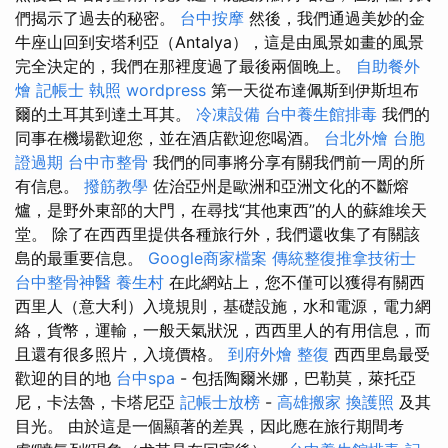
們揭示了過去的秘密。
台中按摩
然後，我們通過美妙的金
牛座山回到安塔利亞（Antalya），這是由風景如畫的風景
完全決定的，我們在那裡度過了最後兩個晚上。
自助餐外
燴
記帳士 執照
wordpress
第一天從布達佩斯到伊斯坦布
爾的土耳其到達土耳其。
冷凍設備
台中養生館排毒
我們的
同事在機場歡迎您，並在酒店歡迎您喝酒。
台北外燴
台胞
證過期
台中市整骨
我們的同事將分享有關我們前一周的所
有信息。
撥筋教學
佐治亞州是歐洲和亞洲文化的不斷熔
爐，是野外東部的大門，在尋找“其他東西”的人的蘇維埃天
堂。 除了在西西里提供各種旅行外，我們還收集了有關該
島的最重要信息。
Google商家檔案
傳統整復推拿技術士
台中整骨神醫
養生村
在此網站上，您不僅可以獲得有關西
西里人（意大利）入境規則，基礎設施，水和電源，電力網
絡，貨幣，運輸，一般天氣狀況，西西里人的有用信息，而
且還有很多照片，入境價格。
到府外燴
整復
西西里島最受
歡迎的目的地
台中spa
- 包括陶爾米娜，巴勒莫，萊托亞
尼，卡法魯，卡塔尼亞
記帳士放榜
-
高雄搬家
換護照
及其
目光。 由於這是一個顯著的差異，因此應在旅行期間考