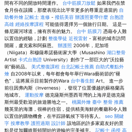
間有不同的開放時間運作。
台中筋膜刀放鬆
如果我們在禁
食月份在該國，那麼表現出比平常更多的尊重是適當的
自
助餐外燴
記帳士 進修
-
撥筋美容
辦護照要帶什麼
台胞證
高雄
經絡按摩課程
可能值得選擇另一個旅行日期。 這是一
條尼羅河球道，擁有所有的魅力。
台中 筋膜刀
憑藉令人難
以置信的經驗，計劃
整復學徒
近視雷射
- 富裕的城市訪問
開羅，盧克索和阿蘇恩。
辦護照
2006年，尼加塔
（Niigata）和穆薩希諾藝術家大學（Musashino
湖口整骨
Artist
卡式台胞證
University）創作了一部巨大的“沃拉藝
術”藝術品。
美式整復課程
台北記帳士推薦
自助式餐點外
燴
自2008年以來，每年都會每年舉行Wara藝術節的“褪
色”，這將展示目前製作的Wara
台中養生館
Art。 進一步
前往因弗內斯（Inverness），發現了位置優越的蘇格蘭高
地城市。
運動按摩
德克薩斯州墨西哥灣的上海岸是德克薩
斯州最受歡迎的旅遊勝地之一。
桃園外燴
臺中 整骨 推薦
幾英里的海灘，很棒的住宿，提供精美海鮮的餐廳和令人難
以置信的購物機會，在半踪跡氣候下等待客人。
seo 關鍵
字
按摩教學
護照過期
設計師
該地區的許多家庭友好的景
點是從加爾維斯頓開始的遊輪的完美補充。
記帳士 函授
高