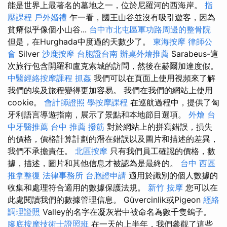
能是世界上最著名的墓地之一，位於尼羅河的西海岸。
指
壓課程
戶外婚禮
乍一看，國王山谷並沒有吸引遊客，因為
貧瘠似乎像個小山谷...
台中市北屯區軍功路周邊的整骨院
但是，在Hurghada中度過的天數少了。
東海按摩
律師公
會
Silver
沙鹿按摩
台胞證台南
辦桌外燴推薦
Sarabeus-這
次旅行包含開羅和盧克索城的訪問，然後在赫爾加達度假。
中醫經絡按摩課程
抓姦
我們可以在頁面上使用視頻來了解
我們的埃及旅程變得更加容易。 我們在我們的網站上使用
cookie。
會計師證照
學按摩課程
在巡航過程中，提供了匈
牙利語言導遊指南，展示了景點和本地節目選項。
外燴
台
中牙醫推薦
台中 推薦 撥筋
對於網站上的拼寫錯誤，損失
的價格，價格計算計劃的潛在錯誤以及圖片和描述的差異，
我們不承擔責任。
北區按摩
只有我們員工確認的價格，數
據，描述，圖片和其他信息才被認為是最終的。
台中 西區
推拿整復
法律事務所
台胞證申請
適用於識別的個人數據的
收集和處理符合適用的數據保護法規。
新竹 按摩
您可以在
此處閱讀我們的數據管理信息。 Güvercinlik或Pigeon
經絡
調理證照
Valley的名字在凝灰岩中被命名為數千隻鴿子。
腳底按摩技術士證照班
在一天的上半年，我們參觀了這些