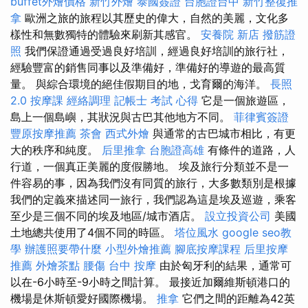
buffet外燴價格
新竹外燴
泰國簽證
台胞證台中
新竹整復推
拿
歐洲之旅的旅程以其歷史的偉大，自然的美麗，文化多
樣性和無數獨特的體驗來刷新其感官。
安養院 新店
撥筋證
照
我們保證通過受過良好培訓，經過良好培訓的旅行社，
經驗豐富的銷售同事以及準備好，準備好的導遊的最高質
量。 與綜合環境的絕佳假期目的地，戈育爾的海洋。
長照
2.0
按摩課
經絡調理
記帳士 考試 心得
它是一個旅遊區，
島上一個島嶼，其狀況與古巴其他地方不同。
菲律賓簽證
豐原按摩推薦
茶會
西式外燴
與通常的古巴城市相比，有更
大的秩序和純度。
后里推拿
台胞證高雄
有條件的道路，人
行道，一個真正美麗的度假勝地。 埃及旅行分類並不是一
件容易的事，因為我們沒有同質的旅行，大多數類別是根據
我們的定義來描述同一旅行，我們認為這是埃及巡遊，乘客
至少是三個不同的埃及地區/城市酒店。
設立投資公司
美國
土地總共使用了4個不同的時區。
塔位風水
google seo教
學
辦護照要帶什麼
小型外燴推薦
腳底按摩課程
后里按摩
推薦
外燴茶點
腰傷
台中 按摩
由於匈牙利的結果，通常可
以在-6小時至-9小時之間計算。 最接近加爾維斯頓港口的
機場是休斯頓愛好國際機場。
推拿
它們之間的距離為42英