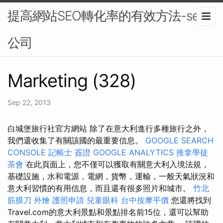
提高網站SEO轉化率的有效方法-seo
公司
Marketing (328)
Sep 22, 2013
白城堡旅行社官方網站 除了在意大利進行多種旅行之外，
我們還收集了有關該國的最重要信息。
GOOGLE SEARCH
CONSOLE
記帳士 簽證
GOOGLE ANALYTICS
推拿學徒
茶會
在此頁面上，您不僅可以獲取有關意大利入境法規，
基礎設施，水和電源，電網，貨幣，運輸，一般天氣狀況和
意大利習慣的有用信息，而且還有很多照片和城市。
竹北
筋膜刀
外燴
護照申請
兒童眼科
台中按摩平價
您還將找到
Travel.com的意大利景點和景點排名前15位，還可以幫助