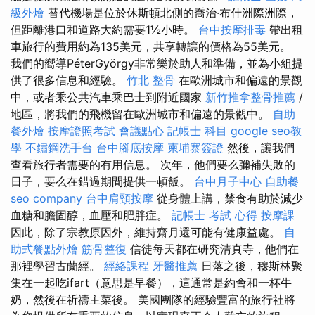
級外燴
替代機場是位於休斯頓北側的喬治·布什洲際洲際，
但距離港口和道路大約需要1½小時。
台中按摩排毒
帶出租
車旅行的費用約為135美元，共享轉讓的價格為55美元。
我們的嚮導PéterGyörgy非常樂於助人和準備，並為小組提
供了很多信息和經驗。
竹北 整骨
在歐洲城市和偏遠的景觀
中，或者乘公共汽車乘巴士到附近國家
新竹推拿整骨推薦
/
地區，將我們的飛機留在歐洲城市和偏遠的景觀中。
自助
餐外燴
按摩證照考試
會議點心
記帳士 科目
google seo教
學
不鏽鋼洗手台
台中腳底按摩
柬埔寨簽證
然後，讓我們
查看旅行者需要的有用信息。 次年，他們要么彌補失敗的
日子，要么在錯過期間提供一頓飯。
台中月子中心
自助餐
seo company
台中肩頸按摩
從身體上講，禁食有助於減少
血糖和膽固醇，血壓和肥胖症。
記帳士 考試 心得
按摩課
因此，除了宗教原因外，維持齋月還可能有健康益處。
自
助式餐點外燴
筋骨整復
信徒每天都在研究清真寺，他們在
那裡學習古蘭經。
經絡課程
牙醫推薦
日落之後，穆斯林聚
集在一起吃ifart（意思是早餐），這通常是約會和一杯牛
奶，然後在祈禱主菜後。 美國團隊的經驗豐富的旅行社將