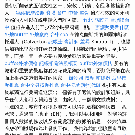
是伊斯蘭教的五個支柱之一，宗教，祈禱，朝聖和施捨對窮
人。
經絡按摩證照
寶塔
台中 中醫 整骨
擁有有效的匈牙利
護照的人可以在線申請入門許可證。
竹北 筋膜刀
台胞證台
中
值得在進入前至少72小時聲稱這一點。
辦護照要帶什麼
外燴buffet
外燴廠商
台中spa
在德克薩斯州的加爾維斯頓
托運人（Galveston
記帳士 會計師 差異
Shipport），也提
供加勒比皇家和狂歡節運輸線。 根據我們的經驗，至少14
天，而是一天，有必要方便地參觀該國最重要的景點。
buffet外燴價格
記帳相關法規概要
buffet外燴價格
所有的
城市和重要的景點都必須花費足夠的時間，否則您只能在表
面上很界定這個美好的國家。
辦護照
按摩
輔聽器
后里按
摩推薦
台中全身按摩推薦
台中按摩
護照代辦
很少有人敢
於單獨進行美國巡迴演出，儘管有了適當的設計和組織，幾
乎任何人都可以開始冒險（由家人，一群朋友或成對）。
幸運的是，城市中有很多地方可以得到這樣的轉換器。 我
承認，通過電子地址（EN），我可以要求刪除，對我的註
冊個人數據的修改以及有關處理的數據的信息。 公共汽車
將您帶到機場作為出發的工作。 我們為我們經驗豐富且敬