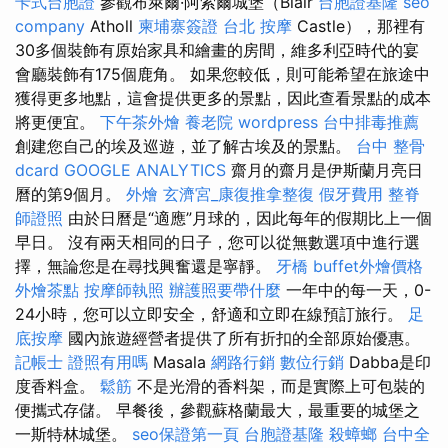
卡式台胞證
參觀布萊爾·阿索爾城堡（Blair
台胞證基隆
seo
company
Atholl
柬埔寨簽證
台北 按摩
Castle），那裡有
30多個裝飾有原始家具和繪畫的房間，維多利亞時代的宴
會廳裝飾有175個鹿角。 如果您較低，則可能希望在旅途中
獲得更多地點，這會提供更多的景點，因此查看景點的成本
將更便宜。
下午茶外燴
養老院
wordpress
台中排毒推薦
創建您自己的埃及巡遊，並了解古埃及的景點。
台中 整骨
dcard
GOOGLE ANALYTICS
齋月的齋月是伊斯蘭月亮日
曆的第9個月。
外燴
玄濟宮_康復推拿整復
假牙費用
整脊
師證照
由於日曆是“適應”月球的，因此每年的假期比上一個
早日。 沒有兩天相同的日子，您可以從無數選項中進行選
擇，無論您是在尋找興奮還是寧靜。
牙橋
buffet外燴價格
外燴茶點
按摩師執照
辦護照要帶什麼
一年中的每一天，0-
24小時，您可以立即安全，舒適和立即在線預訂旅行。
足
底按摩
國內旅遊經營者提供了所有折扣的全部原始優惠。
記帳士 證照有用嗎
Masala
網路行銷
數位行銷
Dabba是印
度香料盒。
鬆筋
不是光滑的香料架，而是實際上可包裝的
便攜式存儲。 早餐後，參觀蘇格蘭最大，最重要的城堡之
一斯特林城堡。
seo保證第一頁
台胞證基隆
殺蟑螂
台中全