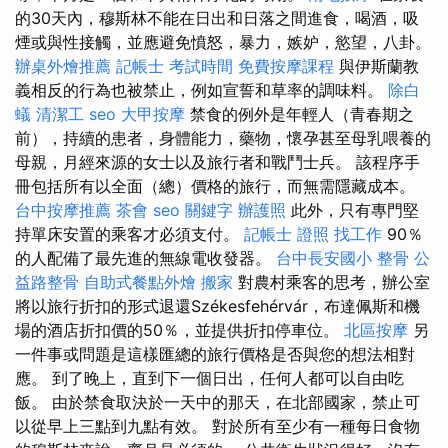
的30天內，穆斯林不能在日出和日落之間進食，喝酒，吸
煙或與性接觸，並應避免憤怒，暴力，嫉妒，慾望，八卦。
辦桌外燴推薦
記帳士 考試時間
免費按摩課程
與伊斯蘭教
義相反的行為也被禁止，例如宣誓和草率的調味料。
除白
蟻
清潔工
seo
大甲按摩
禁食的例外是年輕人（青春期之
前），持續的患者，身體能力，藥物，懷孕甚至母乳喂養的
母親，月經來源的女士以及旅行者和戰鬥士兵。 該程序手
冊包括所有以全面（總）價格的旅行，而無需隱藏成本。
台中按摩推薦
茶會
seo 關鍵字
辦護照
此外，只有專門堅
持單床安置的乘客才必須支付。
記帳士 證照 找工作
90％
的人配備了最先進的無線電收發器。
台中長安國小 整骨
公
益路整骨
自助式餐點外燴
搬家
對農村乘客的思考，辦公室
將以旅行折扣的形式退還Székesfehérvár，布達佩斯和機
場的酒店折扣價的50％，並提供折扣停車位。
北區按摩
另
一件事或問題是這樣匯總的旅行價格是否與您的想法相對
應。 到了晚上，直到下一個日出，任何人都可以自由吃
飯。 由於禁食取決於一天中的那天，在北部國家，禁止可
以從早上三點到九點有效。 對於所有至少有一種每日食物