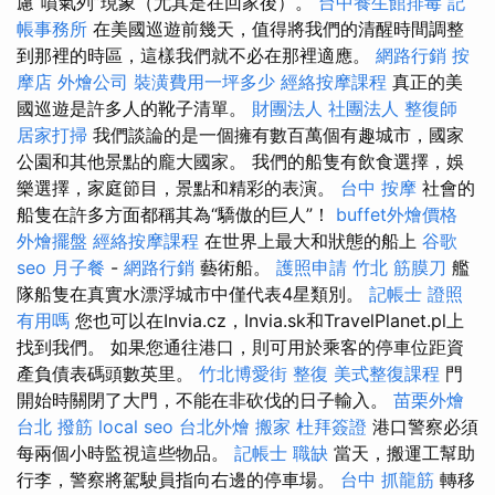
慮“噴氣列”現象（尤其是在回家後）。
台中養生館排毒
記
帳事務所
在美國巡遊前幾天，值得將我們的清醒時間調整
到那裡的時區，這樣我們就不必在那裡適應。
網路行銷
按
摩店
外燴公司
裝潢費用一坪多少
經絡按摩課程
真正的美
國巡遊是許多人的靴子清單。
財團法人 社團法人
整復師
居家打掃
我們談論的是一個擁有數百萬個有趣城市，國家
公園和其他景點的龐大國家。 我們的船隻有飲食選擇，娛
樂選擇，家庭節目，景點和精彩的表演。
台中 按摩
社會的
船隻在許多方面都稱其為“驕傲的巨人”！
buffet外燴價格
外燴擺盤
經絡按摩課程
在世界上最大和狀態的船上
谷歌
seo
月子餐
-
網路行銷
藝術船。
護照申請
竹北 筋膜刀
艦
隊船隻在真實水漂浮城市中僅代表4星類別。
記帳士 證照
有用嗎
您也可以在Invia.cz，Invia.sk和TravelPlanet.pl上
找到我們。 如果您通往港口，則可用於乘客的停車位距資
產負債表碼頭數英里。
竹北博愛街 整復
美式整復課程
門
開始時關閉了大門，不能在非砍伐的日子輸入。
苗栗外燴
台北 撥筋
local seo
台北外燴
搬家
杜拜簽證
港口警察必須
每兩個小時監視這些物品。
記帳士 職缺
當天，搬運工幫助
行李，警察將駕駛員指向右邊的停車場。
台中 抓龍筋
轉移