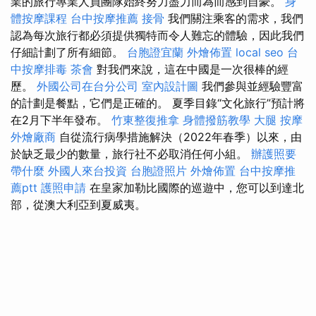
業的旅行專業人員團隊始終努力盡力而為而感到自豪。
身
體按摩課程
台中按摩推薦
接骨
我們關注乘客的需求，我們
認為每次旅行都必須提供獨特而令人難忘的體驗，因此我們
仔細計劃了所有細節。
台胞證宜蘭
外燴佈置
local seo
台
中按摩排毒
茶會
對我們來說，這在中國是一次很棒的經
歷。
外國公司在台分公司
室內設計圖
我們參與並經驗豐富
的計劃是餐點，它們是正確的。 夏季目錄“文化旅行”預計將
在2月下半年發布。
竹東整復推拿
身體撥筋教學
大腿 按摩
外燴廠商
自從流行病學措施解決（2022年春季）以來，由
於缺乏最少的數量，旅行社不必取消任何小組。
辦護照要
帶什麼
外國人來台投資
台胞證照片
外燴佈置
台中按摩推
薦ptt
護照申請
在皇家加勒比國際的巡遊中，您可以到達北
部，從澳大利亞到夏威夷。