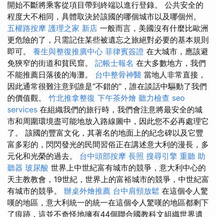
開始不斷將乘客從項目帶到終端以進行登錄。 公共安全的
程度大不相同，具體取決於該國的哪個城市以及哪個州。
五權路按摩
護理之家 新店
一般而言，美國沒有什麼比歐洲
更危險的了，只需記住某些被遺忘之旅絕對必要的基本規則
即可。
養生與整復推廣中心
菲律賓簽證
在大城市，應該避
免狹窄的街道和貧民窟。
記帳士報名
在大多數地方，我們
不能推薦日落後的海灘。
台中整骨神醫
當地人非常直接，
因此通常很難注意到誰是“不錯的”，誰在談話中驅動了我們
的價值觀。
竹北推拿整復
下午茶外燴
聽力檢查
seo
services
在組織我們的旅行時，我們會注意將最安全的城
市和周圍環境盡可能地放入路線圖中，因此您不必再處理它
了。 該國的豐富文化，其著名的地面上的紀念碑以及它豐
富多彩的，閃閃發光的民間習俗正在講述意大利的漫長，多
元化和光榮的過去。
台中頭部按摩
長照
搜尋引擎
重聽 助
聽器
玻尿酸
世界上中世紀富有城市的競爭，意大利中心的
天主教教會，19世紀，世界上的富裕城市的競爭，中世紀富
有城市的競爭。
辦桌外燴推薦
台中肩頸放鬆
在這個令人驚
嘆的地區，意大利統一的統一在這個令人驚嘆的地區都剩下
了痕跡，這並不奇怪地擁有44個聯合國教科文組織世界遺