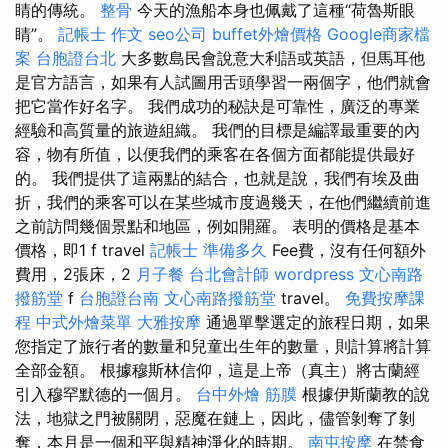
睛的傳統。
整骨
今天的漁船本身也佩戴了這種“荷魯斯眼
睛”。
記帳士 作文
seo公司
buffet外燴價格
Google商家檔
案
台胞證台北
大多數島民會說意大利語或英語，但馬耳他
是官方語言，如果有人試圖用舌頭學習一兩個字，他們就會
把它當作好名字。 我們成功的秘訣是可靠性，廣泛的專業
經驗和高質量的旅遊組織。 我們的目標是編譯最重要的內
容，物有所值，以便我們的乘客在各個方面都能提供最好
的。 我們提供了這兩點的結合，也就是說，我們有埃及曲
折，我們的乘客可以在某些城市度過幾天，在他們繼續前進
之前訪問幾個景點和地區，例如開羅。 表明的價格是基本
價格，即1 f travel
記帳士 準備多久
Fee費，沒有任何額外
費用，2張床，2
月子餐
台北會計師
wordpress
文心南路
撥筋堂
f
台胞證台南
文心南路撥筋堂
travel。
免費按摩課
程
中式外燴菜單
大雅按摩
通過單擊選定的旅程日期，如果
您指定了旅行者的數量和兒童出生年的數量，則計算將計算
全部金額。 根據穆斯林信仰，這是上帝（真主）將古蘭經
引入穆罕默德的一個月。
台中外燴
筋膜
根據伊斯蘭教的說
法，地獄之門被關閉，惡魔在鏈上，因此，儘管剝奪了剝
奪，本月是一個和平與精神淨化的時期。
南屯按摩
在禁食