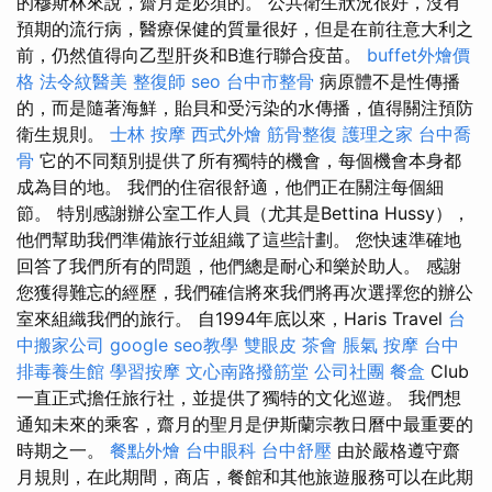
的穆斯林來說，齋月是必須的。 公共衛生狀況很好，沒有
預期的流行病，醫療保健的質量很好，但是在前往意大利之
前，仍然值得向乙型肝炎和B進行聯合疫苗。
buffet外燴價
格
法令紋醫美
整復師
seo
台中市整骨
病原體不是性傳播
的，而是隨著海鮮，貽貝和受污染的水傳播，值得關注預防
衛生規則。
士林 按摩
西式外燴
筋骨整復
護理之家
台中喬
骨
它的不同類別提供了所有獨特的機會，每個機會本身都
成為目的地。 我們的住宿很舒適，他們正在關注每個細
節。 特別感謝辦公室工作人員（尤其是Bettina Hussy），
他們幫助我們準備旅行並組織了這些計劃。 您快速準確地
回答了我們所有的問題，他們總是耐心和樂於助人。 感謝
您獲得難忘的經歷，我們確信將來我們將再次選擇您的辦公
室來組織我們的旅行。 自1994年底以來，Haris Travel
台
中搬家公司
google seo教學
雙眼皮
茶會
脹氣 按摩
台中
排毒養生館
學習按摩
文心南路撥筋堂
公司社團
餐盒
Club
一直正式擔任旅行社，並提供了獨特的文化巡遊。 我們想
通知未來的乘客，齋月的聖月是伊斯蘭宗教日曆中最重要的
時期之一。
餐點外燴
台中眼科
台中舒壓
由於嚴格遵守齋
月規則，在此期間，商店，餐館和其他旅遊服務可以在此期