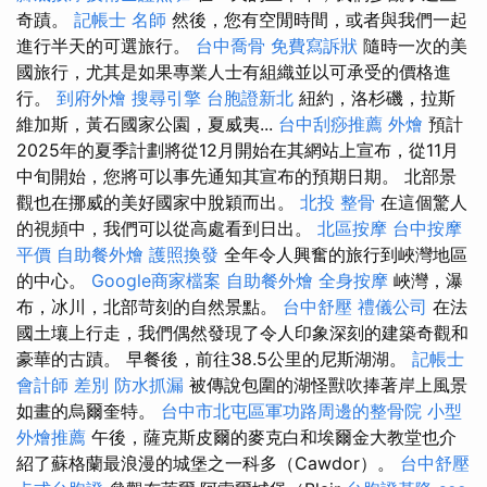
奇蹟。
記帳士 名師
然後，您有空閒時間，或者與我們一起
進行半天的可選旅行。
台中喬骨
免費寫訴狀
隨時一次的美
國旅行，尤其是如果專業人士有組織並以可承受的價格進
行。
到府外燴
搜尋引擎
台胞證新北
紐約，洛杉磯，拉斯
維加斯，黃石國家公園，夏威夷...
台中刮痧推薦
外燴
預計
2025年的夏季計劃將從12月開始在其網站上宣布，從11月
中旬開始，您將可以事先通知其宣布的預期日期。 北部景
觀也在挪威的美好國家中脫穎而出。
北投 整骨
在這個驚人
的視頻中，我們可以從高處看到日出。
北區按摩
台中按摩
平價
自助餐外燴
護照換發
全年令人興奮的旅行到峽灣地區
的中心。
Google商家檔案
自助餐外燴
全身按摩
峽灣，瀑
布，冰川，北部苛刻的自然景點。
台中舒壓
禮儀公司
在法
國土壤上行走，我們偶然發現了令人印象深刻的建築奇觀和
豪華的古蹟。 早餐後，前往38.5公里的尼斯湖湖。
記帳士
會計師 差別
防水抓漏
被傳說包圍的湖怪獸吹捧著岸上風景
如畫的烏爾奎特。
台中市北屯區軍功路周邊的整骨院
小型
外燴推薦
午後，薩克斯皮爾的麥克白和埃爾金大教堂也介
紹了蘇格蘭最浪漫的城堡之一科多（Cawdor）。
台中舒壓