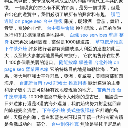
獨立戰爭後，安卡拉成為新成立的共和國和現代土耳其的象
徵。 一個現實的古巴有不同的節奏，是另一個世界，但是
在出色的遊覽中，我們必須了解所有的興奮和有趣。
護照
過期
on page seo
台中 整復
陽光，朗姆酒，雪茄，舞蹈，
音樂，奇妙的心情。
台中養生會館
換句話說，古巴的旅遊
旅行和瓦拉德隆度假勝地很棒。
白蟻
seo services
壁癌
整
脊
我想再次回到這裡，當然是1000條道路。
草屯按摩推薦
下午茶外燴
許多旅行者都有美國或澳大利亞的巡遊如此巨
大，以至於大多數當地居民尚未旅行。 它的船隻停在世界
上100多個最美麗的港口。
附近按摩
學整骨
台北外燴
on
page seo
營業用冰箱
它的特殊目的地是加勒比海，巴哈
馬，澳大利亞和太平洋群島，亞洲，夏威夷，美國東部和西
海岸。
台胞證台南
rwd
記帳士 推薦用書
歐洲巡遊的主要
和原子吸引力是可以極有效地發現新的地方。
苗栗外燴
台
中按摩排毒
1000條道路中最令人難忘的是古巴。 無論是一
日郊遊旅行還是3週的海外巡遊，我們始終努力對您從回家
的旅程完全滿意。
下午茶外燴
美式整復課程
它舒適的島
嶼，天藍色的海，雪白和藍色村莊以及千禧一代的古董古蹟
是希臘成功的一部分。
台中刮痧推薦
無論是聖托里尼島的