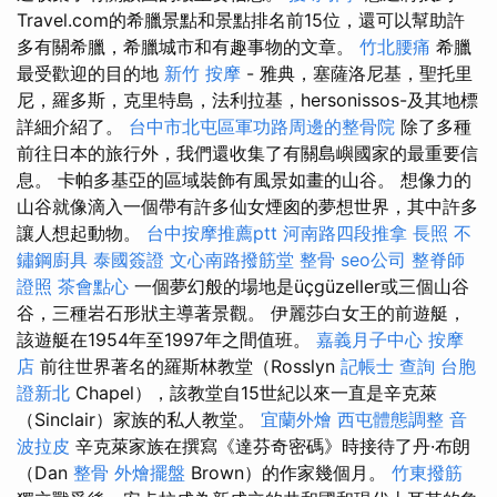
Travel.com的希臘景點和景點排名前15位，還可以幫助許
多有關希臘，希臘城市和有趣事物的文章。
竹北腰痛
希臘
最受歡迎的目的地
新竹 按摩
- 雅典，塞薩洛尼基，聖托里
尼，羅多斯，克里特島，法利拉基，hersonissos-及其地標
詳細介紹了。
台中市北屯區軍功路周邊的整骨院
除了多種
前往日本的旅行外，我們還收集了有關島嶼國家的最重要信
息。 卡帕多基亞的區域裝飾有風景如畫的山谷。 想像力的
山谷就像滴入一個帶有許多仙女煙囪的夢想世界，其中許多
讓人想起動物。
台中按摩推薦ptt
河南路四段推拿
長照
不
鏽鋼廚具
泰國簽證
文心南路撥筋堂
整骨
seo公司
整脊師
證照
茶會點心
一個夢幻般的場地是üçgüzeller或三個山谷
谷，三種岩石形狀主導著景觀。 伊麗莎白女王的前遊艇，
該遊艇在1954年至1997年之間值班。
嘉義月子中心
按摩
店
前往世界著名的羅斯林教堂（Rosslyn
記帳士 查詢
台胞
證新北
Chapel），該教堂自15世紀以來一直是辛克萊
（Sinclair）家族的私人教堂。
宜蘭外燴
西屯體態調整
音
波拉皮
辛克萊家族在撰寫《達芬奇密碼》時接待了丹·布朗
（Dan
整骨
外燴擺盤
Brown）的作家幾個月。
竹東撥筋