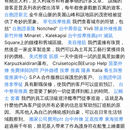
有關意大利，意大利城市和有趣事物的許多文章。 該國的
遊客是普及列表的傑出清單，每年都會參觀數百萬的遊客。
台胞證新北
金牛座山脈的美麗山峰和該地區的茂密植被提
供了奇妙的景象。
草屯按摩推薦
我們查看城市的符號，包
括“
台胞證基隆
Notched”
台中喬骨盆
Yivli
辦桌外燴推薦
新竹外燴
Minaret，Kalekapsi
台中按摩推薦ptt
滅鼠
Square上的鐘樓和舊城區牆。
美容撥筋
我們還擁有珠寶，
然後是一家皮革製造業，我們可以為土耳其工藝行業獲得良
好的價格。
美式整復 筋膜
一天中值得一試的是風景如畫的
Karpuzkaldiran瀑布。 Cruisetopic與Europ Help
苗栗外
燴
免費律師詢問
戶外婚禮
按摩 推薦
隆鼻
Italia
養生與整
復推廣中心
S.P.A.合作服務以保護您的客戶。
台胞證申請
推拿學徒
具有辭職保修，使我們的客戶可以提前預訂。
台
中整骨推薦
您需要了解的一切從選擇到船上的時間。
記帳
士 套書
我們的員工或頂級巡洋艦專門從事巡遊，這就是為
什麼他們為客戶提供所有必要的信息並幫助預訂巡航的原
因。 馬耳他人為自己的傳統感到自豪，可以在日常生活領
域觀察到。
搬家公司費用ptt
台中外燴
足底按摩
東海按摩
超過兩千年前，腓尼基人帶來了作為護身符在船隻上繪畫眼