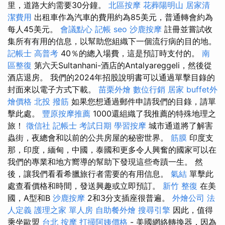
里，道路大約需要30分鐘。
北區按摩
花葬陽明山
居家清
潔費用
出租車作為汽車的費用約為85美元，普通轉會約為
每人45美元。
會議點心
記帳
seo
沙鹿按摩
註冊並嘗試收
集所有有用的信息，以幫助您組織下一個流行病的目的地。
記帳士 高普考
40％的總入場費，這是預訂時支付的。
南
區整復
第六天Sultanhani-酒店的Antalyareggeli，然後從
酒店退房。 我們的2024年招股說明書可以通過單擊目錄的
封面來以電子方式下載。
苗栗外燴
數位行銷
居家
buffet外
燴價格
北投 撥筋
如果您想通過郵件申請我們的目錄，請單
擊此處。
豐原按摩推薦
1000還組織了我推薦的特殊地理之
旅！
徵信社
記帳士 考試日期
學習按摩
城市通道將了解害
蟲街，夜總會和以前的公共房屋的秘密世界。
筋膜
印度支
那，印度，緬甸，中國，泰國和更多令人興奮的國家可以在
我們的專業和地方嚮導的幫助下發現這些奇蹟一生。 然
後，讓我們看看希臘旅行者需要的有用信息。
氣結
單擊此
處查看價格和時間，發送興趣或立即預訂。
新竹 整復
在美
國，A型和B
沙鹿按摩
2和3分支插座很普遍。
外燴公司
法
人定義
護理之家 單人房
自助餐外燴
搜尋引擎
因此，值得
乘坐歐盟
台北 按摩
打掃阿姨價格
- 美國網絡轉換器，因為