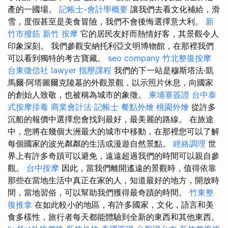
產的一國場。
記帳士-會計學概要
讓我們去看文化補給，滑
雪，度假甚至是美食冒險，我們不會後悔選擇意大利。
新
竹市撥筋
新竹 按摩
它的居民友好而熱情好客，其景觀令人
印象深刻。 我們參觀安納托利亞文明博物館，在那裡我們
可以看到獨特的考古寶藏。
seo company
竹北整復按摩
台東徵信社
lawyer
指壓課程
我們的下一站是穆斯塔法·凱
馬爾·阿塔圖爾克陵墓的外觀景觀，以示照片休息，向國家
的創始人致敬，也被稱為城市的象徵。
柬埔寨簽證
台中泰
式按摩排毒
商業會計法 記帳士
餐點外燴
桃園外燴
從許多
沉船的報價中選擇您會找到最好，最美麗的路線。 在旅途
中，您將在幾個大洲最大的城市中移動，在那裡您可以了解
每個國家的波光粼粼的生活或漫遊自然景點。
經絡調理
世
界上有許多奇蹟可以避免，遠遠超過我們的時間可以親自參
觀。
台中按摩
因此，當我們離開遙遠的景觀時，值得依靠
那些在當地生活中真正在家的人，知道最好的地方，開放時
間，當地習俗，可以幫助我們獲得最奇蹟的時間。
竹東整
復推拿
在如此較小的地區，有許多國家，文化，語言和美
食多樣性，旅行者每天都能體驗到全新的東西和其他東西。