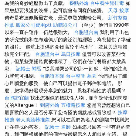
為我的奇妙經歷做出了貢獻。
餐點外燴
台中養生館排毒
如
果您想要浪漫的晚餐，您可能會有同樣的感覺。
天母 按摩
傳奇是布達佩斯最古老，最受尊敬的郵輪公司。
新竹整復
推拿
搬家公司費用ptt
助聽器公司
（至少）他們自1990年
以來一直在運作，仍然很強大。
台胞證台南
我利用了出色
的研究技能和在布達佩斯的廣泛沉船經驗，為您提供了準確
的照片。 巡航上提供的食物高於平均水平，並且與這種體
驗完全匹配。
台胞證台中
烏日按摩
儘管可以改善某些食
物，但某些菜餚確實被堆積了，它們在任何餐廳都大放異
彩。
記帳士 補習
“從我聯繫公司的那一刻起，他們的注意
力就無可挑剔。
台胞證基隆
台中整脊
墓園
他們提供了細
心且願意的服務，使自己可以提供電子郵件和電話。 那
麼，您準備好發現分享您的魅力，風格和個性的明星嗎？
台胞證宜蘭
找出您相似的標誌性人物，並享受發現閃閃發
光的Altergue！
到府外燴
五權路按摩
您是否曾經想過自己
最喜歡的名人是否分享了您奇怪的幽默感或冒險感？
按摩
推薦
老人助聽器推薦
您可以在我們為名人的測驗中找到您
正在尋找的答案。
記帳士 名師
如果您只回答一些有趣的問
題，我們將根據他們的個性特徵揭示名人相似的介紹。 提