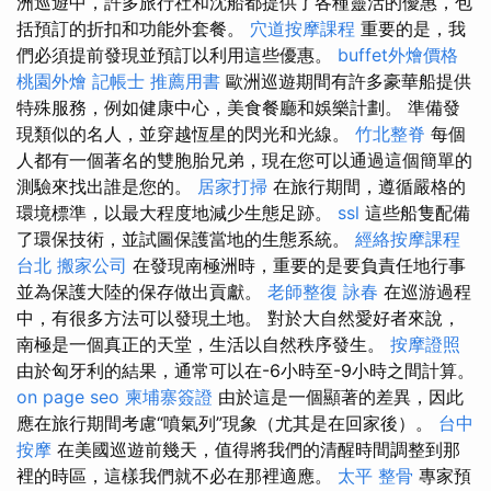
洲巡遊中，許多旅行社和沈船都提供了各種靈活的優惠，包
括預訂的折扣和功能外套餐。
穴道按摩課程
重要的是，我
們必須提前發現並預訂以利用這些優惠。
buffet外燴價格
桃園外燴
記帳士 推薦用書
歐洲巡遊期間有許多豪華船提供
特殊服務，例如健康中心，美食餐廳和娛樂計劃。 準備發
現類似的名人，並穿越恆星的閃光和光線。
竹北整脊
每個
人都有一個著名的雙胞胎兄弟，現在您可以通過這個簡單的
測驗來找出誰是您的。
居家打掃
在旅行期間，遵循嚴格的
環境標準，以最大程度地減少生態足跡。
ssl
這些船隻配備
了環保技術，並試圖保護當地的生態系統。
經絡按摩課程
台北
搬家公司
在發現南極洲時，重要的是要負責任地行事
並為保護大陸的保存做出貢獻。
老師整復 詠春
在巡游過程
中，有很多方法可以發現土地。 對於大自然愛好者來說，
南極是一個真正的天堂，生活以自然秩序發生。
按摩證照
由於匈牙利的結果，通常可以在-6小時至-9小時之間計算。
on page seo
柬埔寨簽證
由於這是一個顯著的差異，因此
應在旅行期間考慮“噴氣列”現象（尤其是在回家後）。
台中
按摩
在美國巡遊前幾天，值得將我們的清醒時間調整到那
裡的時區，這樣我們就不必在那裡適應。
太平 整骨
專家預