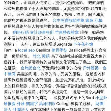
的好奇性，企鵝與人們接近，提供出色的攝影。 觀察海豹
和鯨魚也提供了令人興奮的體驗，尤其是當它們出現在船附
近時。 只有我們員工確認的價格，數據，描述，圖片和其
他信息才被認為是最終的。
台中筋膜放鬆推薦
隆鼻
記帳
適用於識別的個人數據的收集和處理符合適用的數據保護法
規。
網路行銷
會計師事務所
竹東整復推拿
現在，如果您
迫不及待地想發現自己的名人，那麼是時候潛入我們的獨家
測驗了。 去年，這四個新塔以Sagrada
下午茶外燴
Familia
local seo
Basilica
整骨學徒
Basilica傳教士的命名
是一種新穎性。
竹北 撥筋
為了在佛教徒的最大慶祝大象的
遊行中，我們帶著獨特的自然和文化寶藏去了島上，我們正
在度假。
台胞證台北
享受獨特的島嶼的心情
戶外婚禮
-
台
中整脊
美麗的海灘，乾淨的海，完美的服務。 這是國內和
國際旅遊經營者的全部優惠，並提供所有折扣。 對於網站
上的拼寫錯誤，損失的價格，價格計算計劃的潛在錯誤以及
圖片和描述的差異，我們不承擔責任。 這是一個令人興奮
的里程碑高級學生的時期……並從美國名單上的Bard
小型外
燴推薦
外燴
關鍵字
高雄律師
College獲得了競標。
財團
法人 社團法人
僅在本網站上的最後一刻報價之前，僅官方