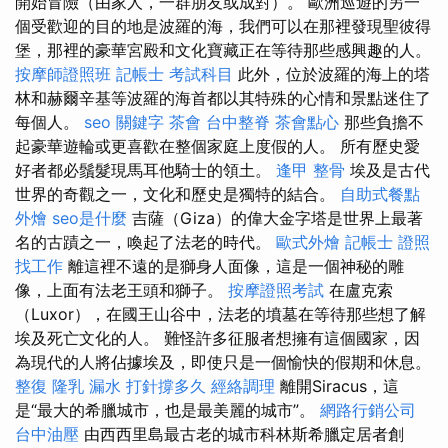
開始冒險（由家人，一群朋友或成對）。 歐洲巡遊的另一
個受歡迎的目的地是波羅的海，我們可以在那裡發現聖彼得
堡，那裡的豪華宮殿和文化寶藏正在等待那些感興趣的人。
按摩師證照班
記帳士 考試科目
此外，位於波羅的海上的塔
林和赫爾辛基等波羅的海首都以其特殊的心情和景點迷住了
每個人。
seo 關鍵字
茶會
台中整脊
茶會點心
那些負擔不
起豪華遊輪或更喜歡在整個家庭上度假的人。 所有歷史愛
好者都必鬚髮現馬耳他騎士的領土。
逢甲 整骨
埃及是古代
世界的奇觀之一，文化和歷史是獨特的結合。
自助式餐點
外燴
seo是什麼
吉薩（Giza）的偉大金字塔是世界上最著
名的古蹟之一，喚起了法老的時代。
歐式外燴
記帳士 證照
找工作
離這裡不遠的是獅身人面像，這是一個神秘的雕
像，上面有法老王頭和獅子。
按摩證照考試
在盧克索
（Luxor），在國王山谷中，法老的墳墓在等待那些想了解
埃及死亡文化的人。 難怪許多征服者想擁有這個國家，因
為現代的人將佔據埃及，即使只是一個愉快的假期和休息。
整復
隆乳
漏水 打針撐多久
經絡調理
離開Siracus，這
是“最大的希臘城市，也是最美麗的城市”。
網路行銷公司
台中油壓
由西西里島最古老的城市科林斯希臘定居者創