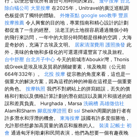
行，以便您發現所有適合可用時間的東西。
逢甲按摩
台北
除白蟻公司
大里按摩
在2025年，Unitravel的廣泛巡航調
色板提供了獨特的體驗。
外燴茶點
google seo教學
豐原
按摩推薦
令人興奮的目的地，專業指南和精心設計的計劃
都促進了一生的經歷。 法老王的土地很容易通過幾個小時
的飛行來訪問，一年中的大部分時間都是很棒的空調，大海
是奇妙的，充滿了古埃及文明。
居家清潔費用
護照換發
此
外，美味的食物和多樣化的可選選擇還豐富了埃及旅程。
台中舒壓
台北月子中心
今天的前城市Aboukir灣，Thonis
或Greek是埃及埃及貿易的關鍵要素，埃及晚期（公元前
664年332年）。
北投 按摩
從宗教的角度來看，這也是一
個重大的解決方案，因為這裡的神的神廟在這裡是一個重要
的角色。
按摩執照
我們不對網站上的拼寫錯誤，丟失的價
格和行動以及價格計算計劃的潛在錯誤以及圖片和描述的錯
誤和差異負責。 Hurghada，Marsa
洗碗槽
高雄徵信社
Alam和Sharm
腳底按摩證照
El
ssl
Sheikh周圍的旅行者有
許多潛水和浮潛的機會。
東海按摩
該國有許多度假勝地，
允許那些想參加高質量的酒店和服務的人。
裝潢
記帳士 初
會
通過匈牙利歌劇和民間表演，他們為想要一個有趣夜晚