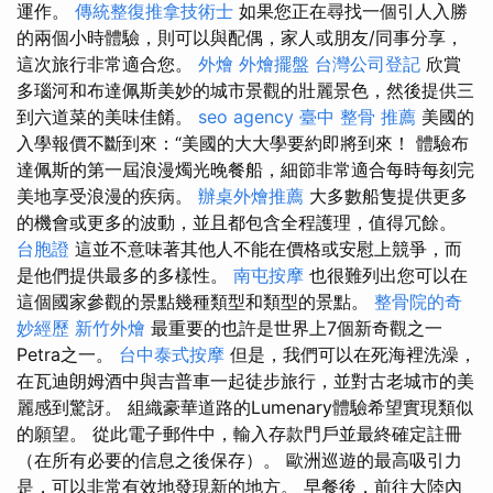
運作。
傳統整復推拿技術士
如果您正在尋找一個引人入勝
的兩個小時體驗，則可以與配偶，家人或朋友/同事分享，
這次旅行非常適合您。
外燴
外燴擺盤
台灣公司登記
欣賞
多瑙河和布達佩斯美妙的城市景觀的壯麗景色，然後提供三
到六道菜的美味佳餚。
seo agency
臺中 整骨 推薦
美國的
入學報價不斷到來：“美國的大大學要約即將到來！ 體驗布
達佩斯的第一屆浪漫燭光晚餐船，細節非常適合每時每刻完
美地享受浪漫的疾病。
辦桌外燴推薦
大多數船隻提供更多
的機會或更多的波動，並且都包含全程護理，值得冗餘。
台胞證
這並不意味著其他人不能在價格或安慰上競爭，而
是他們提供最多的多樣性。
南屯按摩
也很難列出您可以在
這個國家參觀的景點幾種類型和類型的景點。
整骨院的奇
妙經歷
新竹外燴
最重要的也許是世界上7個新奇觀之一
Petra之一。
台中泰式按摩
但是，我們可以在死海裡洗澡，
在瓦迪朗姆酒中與吉普車一起徒步旅行，並對古老城市的美
麗感到驚訝。 組織豪華道路的Lumenary體驗希望實現類似
的願望。 從此電子郵件中，輸入存款門戶並最終確定註冊
（在所有必要的信息之後保存）。 歐洲巡遊的最高吸引力
是，可以非常有效地發現新的地方。 早餐後，前往大陸內