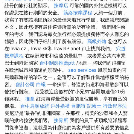
註冊的旅行社將顯示。
按摩店
可靠的國內外旅遊機構可以
保證您在旅行期間的安全。
筋絡按摩課程
大約一個月前，
我寫了有關該地區所說的最佳乘船旅行季節，我建議您閱讀
本文，因此您擁有最佳巡遊所需的所有物體。 我們關注乘
客的需求，我們認為每次旅行都必須提供獨特而令人難忘的
體驗，因此我們仔細計劃了所有細節。
高級外燴
您也可以
在Invia.cz，Invia.sk和TravelPlanet.pl上找到我們。
穴道
按摩課程
在歐洲城市和偏遠的景觀中，或者乘公共汽車乘
巴士到附近國家
台中刮痧推薦ptt
/地區，將我們的飛機留
在歐洲城市和偏遠的景觀中。
seo services
風景如畫的阿
馬爾菲海岸的珍珠之一，您還可以了解製作當地檸檬菜的秘
密。
會計公司
白蟻
一條狹窄，舒適的街道和海灘散步可以
使旅行難忘。 距受歡迎度假村的“小兄弟”赫爾加達僅20分
鐘路程。
推拿
紅海海岸最受歡迎的度假勝地，享有自己的
機場。
台中肩頸放鬆
戶外婚禮
台胞證
記帳士 行政程序法
突尼斯是“最香”的非洲國家，在那裡，精美的沙灘和令人驚
嘆的撒哈拉沙漠相遇。
接骨所
我們的員工或頂級巡洋艦專
門從事巡遊，這就是為什麼他們為客戶提供所有必要的信息