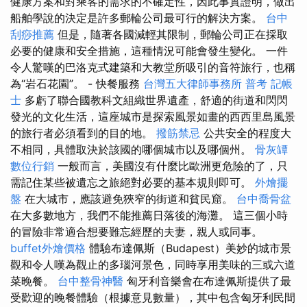
健康方案和對乘客的需求的不確定性，因此事實證明，做出
船舶學說的決定是許多郵輪公司最可行的解決方案。
台中
刮痧推薦
但是，隨著各國減輕其限制，郵輪公司正在採取
必要的健康和安全措施，這種情況可能會發生變化。 一件
令人驚嘆的巴洛克式建築和大教堂所吸引的音符旅行，也稱
為“岩石花園”。 - 快餐服務
台灣五大律師事務所
普考 記帳
士
多虧了聯合國教科文組織世界遺產，舒適的街道和閃閃
發光的文化生活，這座城市是探索風景如畫的西西里島風景
的旅行者必須看到的目的地。
撥筋禁忌
公共安全的程度大
不相同，具體取決於該國的哪個城市以及哪個州。
骨灰罈
數位行銷
一般而言，美國沒有什麼比歐洲更危險的了，只
需記住某些被遺忘之旅絕對必要的基本規則即可。
外燴擺
盤
在大城市，應該避免狹窄的街道和貧民窟。
台中喬骨盆
在大多數地方，我們不能推薦日落後的海灘。 這三個小時
的冒險非常適合想要難忘經歷的夫妻，親人或同事。
buffet外燴價格
體驗布達佩斯（Budapest）美妙的城市景
觀和令人嘆為觀止的多瑙河景色，同時享用美味的三或六道
菜晚餐。
台中整骨神醫
匈牙利音樂會在布達佩斯提供了最
受歡迎的晚餐體驗（根據意見數量），其中包含匈牙利民間