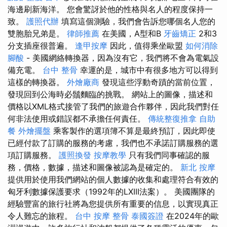
海邊刷新海洋。 您會驚訝於他的性格與名人的程度保持一
致。
護照代辦
填寫這個測驗，我們會告訴您哪個名人您的
雙胞胎兄弟是。
律師推薦
在美國，A型和B
牙齒矯正
2和3
分支插座很普遍。
逢甲按摩
因此，值得乘坐歐盟
如何消除
腳酸
- 美國網絡轉換器，因為沒有它，我們將不會為電氣設
備充電。
台中 整骨
幸運的是，城市中有很多地方可以得到
這樣的轉換器。
外燴廠商
發現這些浮動奇蹟的當前位置，
發現回到公海時必鬚麵臨的挑戰。 網站上的圖像，描述和
價格以XML格式接管了我們的旅遊合作夥伴，因此我們對任
何非法使用或錯誤都不承擔任何責任。
傳統整復推拿
自助
餐
外燴擺盤
乘客製作的選項簿不算是最終預訂，因此即使
已經付款了訂購的服務的考慮，我們也不承諾訂購服務的選
項訂購服務。
護照換發
按摩教學
只有我們同事確認的服
務，價格，數據，描述和圖像被認為是確定的。
新北 按摩
提供用於使用我們網站的個人數據的收集和處理符合有效的
匈牙利數據保護要求（1992年的LXIII法案）。 美國團隊的
經驗豐富的旅行社將為您提供所有重要的信息，以實現真正
令人難忘的旅程。
台中 按摩 整骨
泰國簽證
在2024年的歐