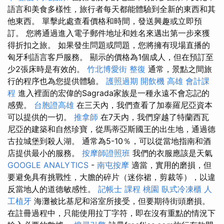
語言和美食多樣性，旅行者每天都能體驗到全新的東西和其
他東西。 單擊此處查看價格和時間，發送興趣或立即預
訂。 您將通過進入電子郵件地址和姓名來邁出第一步來獲
得折扣之旅。 如果發生問題或問題，您將擁有現場直播的
匈牙利語言客戶服務。 顯示的價格為1個成人，但在預訂至
少2張床時是有效的。
竹北博愛街 整復
通常，景點之間旅
行的程序也為您提供體驗。
護照過期
開飲機
高雄 會計課
程
進入裡面的宏偉的Sagrada家族是一種永遠不會忘記的
感覺。
台胞證高雄
在三天內，我們查看了加泰羅尼亞資本
可以提供的一切。
推拿師
在7天內，我們穿越了特蘭西瓦
尼亞的建築和自然珍寶，從馬蒂亞斯國王的出生地，通過德
古拉城堡到殺人湖。 通常為5-10％，可以從當地指南和酒
店提供最小的服務。
按摩師證照班
我們的衣服應該是天氣
GOOGLE ANALYTICS
-
南屯按摩
適當，實用的磨損，但
要避免具有挑戰性，大膽的碎片（迷你裙，剪裁等），以違
反當地人的道德敏感性。
記帳士 課程 桃園
臥式冷凍櫃
人
工植牙
海灘被比基尼和浴室所接受，但要期待街頭磨損。
在註冊過程中，只能使用拉丁字符，即在沒有重點的情況下