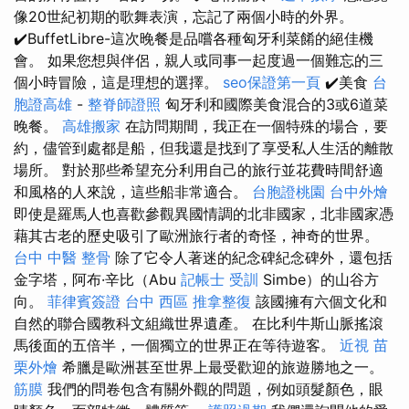
像20世紀初期的歌舞表演，忘記了兩個小時的外界。
✔️BuffetLibre-這次晚餐是品嚐各種匈牙利菜餚的絕佳機
會。 如果您想與伴侶，親人或同事一起度過一個難忘的三
個小時冒險，這是理想的選擇。
seo保證第一頁
✔️美食
台
胞證高雄
-
整脊師證照
匈牙利和國際美食混合的3或6道菜
晚餐。
高雄搬家
在訪問期間，我正在一個特殊的場合，要
約，儘管到處都是船，但我還是找到了享受私人生活的離散
場所。 對於那些希望充分利用自己的旅行並花費時間舒適
和風格的人來說，這些船非常適合。
台胞證桃園
台中外燴
即使是羅馬人也喜歡參觀異國情調的北非國家，北非國家憑
藉其古老的歷史吸引了歐洲旅行者的奇怪，神奇的世界。
台中 中醫 整骨
除了它令人著迷的紀念碑紀念碑外，還包括
金字塔，阿布·辛比（Abu
記帳士 受訓
Simbe）的山谷方
向。
菲律賓簽證
台中 西區 推拿整復
該國擁有六個文化和
自然的聯合國教科文組織世界遺產。 在比利牛斯山脈搖滾
馬後面的五倍半，一個獨立的世界正在等待遊客。
近視
苗
栗外燴
希臘是歐洲甚至世界上最受歡迎的旅遊勝地之一。
筋膜
我們的問卷包含有關外觀的問題，例如頭髮顏色，眼