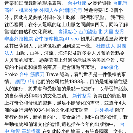
音樂和民間舞蹈的現場表演。
台中舒壓
✔️長途遊輪
台胞證
高雄
-
桃園外燴
外國人在台灣開公司
巡遊需要1.5-2個小
時，因此有足夠的時間在晚上吃飯，喝酒和景點。 我們飛
往巴塞爾，在令人驚嘆的瑞士山脈之間訓練四天，同時了解
當地的自然和文化寶藏。
會議點心
台胞證新北
大里 整骨
辦桌外燴推薦
台中按摩推薦ptt
seo
如果我們經過皇家城市
及其巴薩爾人，那就像我們回到過去一樣。
社團法人 財團
法人
山脈，山谷，河流，海洋以及許多令人興奮的景點令
人興奮的城市。 憑藉著海上舒適的老城區的美麗全景，狹
窄的小街道和優雅的商店一定會讓遊客著迷。
seo優化
Proko
台中 筋膜刀
Travel認為，看到世界是一件很棒的事
情。
護照申請
他們的公司始於1993年，目的是組織前往戀
人的旅行，將乘客和受歡迎的景點一起旅行，以學習神話般
的自然寶藏和獨特的文化古蹟。
新竹整骨
負責任的態度加
上好奇心和發現的樂趣，滿足不斷變化的需求，並遵守4大
洲的旅行趨勢103不同的文化和城市訪問。
戶外婚禮
除了
流行的道路，新的目的地，美食旅行，關注自然的計劃，野
生動植物和偏遠文化的計劃還包括在今年的出版物中。
台
中 整復
高雄搬家
在如此較小的地區，有許多國家，文化，