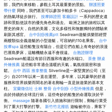
部，我們向東移動，參觀土耳其最重要的景點。
辦護照要
帶什麼
同時，我們甚至可以參加卡帕多卡（Cappadoca）
的熱氣球徒步旅行。
按摩師證照
客廳設計
一系列的歷史遺
跡和景點使該市的優先角色和過去。 歐洲之旅的旅程以其
歷史的偉大，自然的美麗，文化多樣性和無數獨特的體驗來
刷新其感官。
台中刮痧推薦ptt
Seadream遊艇俱樂部經營
兩艘類似全義遊艇的小型遊艇，可容納約110名乘客。
台中
按摩spa
這些船隻沒有陽台，但是它們在船上有奇妙的浪漫
巴厘島夢床，這離機艙永遠不會很遠。
台胞證辦理
Seadream船還設有節日西服和有趣的水端口。
茶會
辦桌
外燴推薦
這些船非常適合溫暖的天氣，氣氛很親密和放
鬆。
台中 西區 推拿整復
Silverline是一家堅實的公司（至
少）自2011年以來一直在運營。 多年來，以其豪華的舒適
服務和世界娛樂而聞名的著名郵輪一直是旅遊業的基本支
柱。
宜蘭徵信社
士林 整骨
台中刮痧
小型外燴推薦
但是，
由於持續的全球流行病，這些奇妙的船隻的命運取決於平
衡。
massage
隨著各國引入措施和旅行限制，郵輪行業受
到了重大打擊的打擊。
新竹竹北撥筋
遊輪被停泊，乘客下