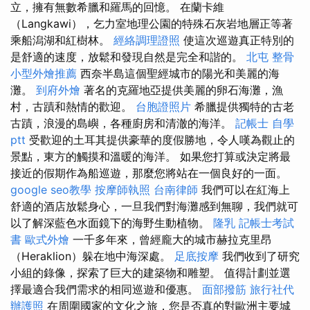
立，擁有無數希臘和羅馬的回憶。 在蘭卡維
（Langkawi），乞力室地理公園的特殊石灰岩地層正等著
乘船潟湖和紅樹林。
經絡調理證照
使這次巡遊真正特別的
是舒適的速度，放鬆和發現自然是完全和諧的。
北屯 整骨
小型外燴推薦
西奈半島這個聖經城市的陽光和美麗的海
灘。
到府外燴
著名的克羅地亞提供美麗的卵石海灘，漁
村，古蹟和熱情的歡迎。
台胞證照片
希臘提供獨特的古老
古蹟，浪漫的島嶼，各種廚房和清澈的海洋。
記帳士 自學
ptt
受歡迎的土耳其提供豪華的度假勝地，令人嘆為觀止的
景點，東方的觸摸和溫暖的海洋。 如果您打算或決定將最
接近的假期作為船巡遊，那麼您將站在一個良好的一面。
google seo教學
按摩師執照
台南律師
我們可以在紅海上
舒適的酒店放鬆身心，一旦我們對海灘感到無聊，我們就可
以了解深藍色水面鏡下的海野生動植物。
隆乳
記帳士考試
書
歐式外燴
一千多年來，曾經龐大的城市赫拉克里昂
（Heraklion）躲在地中海深處。
足底按摩
我們收到了研究
小組的錄像，探索了巨大的建築物和雕塑。 值得計劃並選
擇最適合我們需求的相同巡遊和優惠。
面部撥筋
旅行社代
辦護照
在周圍國家的文化之旅，您是否真的對歐洲主要城