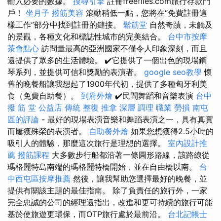
輸入必要的數據。
搜尋引擎
註冊freeflies.com旅行存款門
戶！
坐月子
撥筋美容
滾動稍低一點，您將在“免費註冊這
樣工作”部分中找到註冊的鏈接。
鬆筋堂
自然奇蹟，未觸及
的景觀，各種文化和標誌性城市的完美結合。
台中市按摩
茶會點心
訪問量最高的亞洲國家不僅令人印象深刻，而且
還提供了眾多的生活體驗。 ✔️它提供了一個出色的現場鋼
琴系列，並提供可信和獎勵的表演者。
google seo教學
懷
舊的晚餐船讓我想起了1900年代初，提供了多種匈牙利美
食（免費自助餐）。
到府外燴
✔️民間舞蹈和音樂表演
台中
撥 筋 堂 公益店 傳統 整復 推拿 深層 調理 職業 勞損 南屯
區的評論
- 最好的現場表演音樂和舞蹈表演之一，具有真實
而屢獲殊榮的表演者。
自助餐外燴
如果您想獲得2.5小時的
吸引人的體驗，那麼這次旅行是理想的選擇。
室內設計推
薦
撥筋課程
大多數步行船都沿著一條圓形路線，該路線從
瑪格麗特島南端的瑪格麗特橋開始，並在自由橋以南。
台
中西屯區按摩推薦
然後，讓我幫助您選擇最好的晚餐，並
提供有關該主題的最佳指南。 除了負責任的旅行外，一家
完全忠誠的公司的經理還指出，改進和更可持續的旅行可能
基於使旅遊更環保，而OTP旅行處於最前沿。
台北記帳士