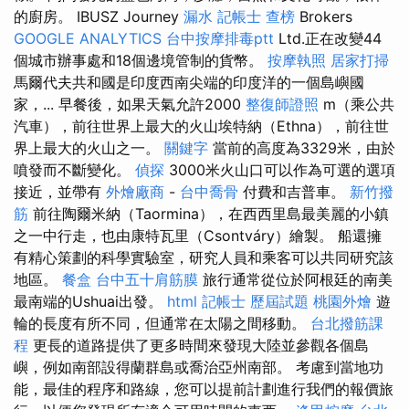
的廚房。 IBUSZ Journey
漏水
記帳士 查榜
Brokers
GOOGLE ANALYTICS
台中按摩排毒ptt
Ltd.正在改變44
個城市辦事處和18個邊境管制的貨幣。
按摩執照
居家打掃
馬爾代夫共和國是印度西南尖端的印度洋的一個島嶼國
家，... 早餐後，如果天氣允許2000
整復師證照
m（乘公共
汽車），前往世界上最大的火山埃特納（Ethna），前往世
界上最大的火山之一。
關鍵字
當前的高度為3329米，由於
噴發而不斷變化。
偵探
3000米火山口可以作為可選的選項
接近，並帶有
外燴廠商
-
台中喬骨
付費和吉普車。
新竹撥
筋
前往陶爾米納（Taormina），在西西里島最美麗的小鎮
之一中行走，也由康特瓦里（Csontváry）繪製。 船還擁
有精心策劃的科學實驗室，研究人員和乘客可以共同研究該
地區。
餐盒
台中五十肩筋膜
旅行通常從位於阿根廷的南美
最南端的Ushuai出發。
html
記帳士 歷屆試題
桃園外燴
遊
輪的長度有所不同，但通常在太陽之間移動。
台北撥筋課
程
更長的道路提供了更多時間來發現大陸並參觀各個島
嶼，例如南部設得蘭群島或喬治亞州南部。 考慮到當地功
能，最佳的程序和路線，您可以提前計劃進行我們的報價旅