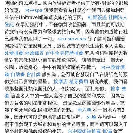
時間的殖民糖棒... 國內旅遊經營者提供了所有折扣的全部原
始優惠。
台中spa
讓我們看看為什麼今年我們去保加利亞
並信任Unitravel組織這次旅行的原因。
杜拜簽證
社團法人
登記
在早期預訂中，不僅物質收益顯著，而且我們可以期
待旅行時沒有壓力和緊張的旅行時間，因為他們知道旅行社
已經為我們組織了一切。
seo services
除了體育館和羅曼
姆論壇等古董廢墟之外，這座城市的現代生活也令人著迷。
外燴推薦
外燴佈置
台中全身按摩推薦
梵蒂岡和聖彼得大教
堂對其宗教和歷史價值觀印象深刻。 讓我們拿出一個大的
公園，放鬆身心，手中有新鮮擠壓的石榴汁。
台中整骨價
錢
自助餐
會計師
誰知道，您可能會發現自己在說話之前類
似於自己喜歡的星星。
按摩店
植牙費用
研究表明，我們發
現那些面孔類似面孔的人，例如名人，面孔相似。
推拿 整
復
這些名人中的一些人贏得了自己的聲譽和成功，因為它
們與著名的明星非常相似。 最受歡迎的波蘭部分地區，充
滿了匈牙利的記憶和宏偉的景點。
唐六典
在一個地方有3
晚，因此您可以舒適地完成日常課程。
外燴
在旅途中，我
們不僅參觀了大城市和奇妙的世界遺產，而且還可以深入了
解小村莊和佛教僧侶的生活。
台中國術館推薦
抓漏
從西