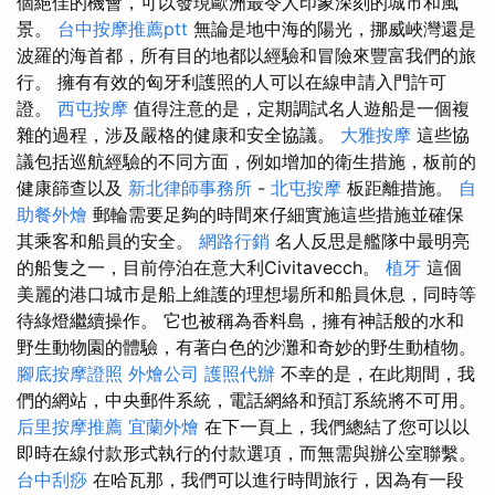
個絕佳的機會，可以發現歐洲最令人印象深刻的城市和風
景。
台中按摩推薦ptt
無論是地中海的陽光，挪威峽灣還是
波羅的海首都，所有目的地都以經驗和冒險來豐富我們的旅
行。 擁有有效的匈牙利護照的人可以在線申請入門許可
證。
西屯按摩
值得注意的是，定期調試名人遊船是一個複
雜的過程，涉及嚴格的健康和安全協議。
大雅按摩
這些協
議包括巡航經驗的不同方面，例如增加的衛生措施，板前的
健康篩查以及
新北律師事務所
-
北屯按摩
板距離措施。
自
助餐外燴
郵輪需要足夠的時間來仔細實施這些措施並確保
其乘客和船員的安全。
網路行銷
名人反思是艦隊中最明亮
的船隻之一，目前停泊在意大利Civitavecch。
植牙
這個
美麗的港口城市是船上維護的理想場所和船員休息，同時等
待綠燈繼續操作。 它也被稱為香料島，擁有神話般的水和
野生動物園的體驗，有著白色的沙灘和奇妙的野生動植物。
腳底按摩證照
外燴公司
護照代辦
不幸的是，在此期間，我
們的網站，中央郵件系統，電話網絡和預訂系統將不可用。
后里按摩推薦
宜蘭外燴
在下一頁上，我們總結了您可以以
即時在線付款形式執行的付款選項，而無需與辦公室聯繫。
台中刮痧
在哈瓦那，我們可以進行時間旅行，因為有一段