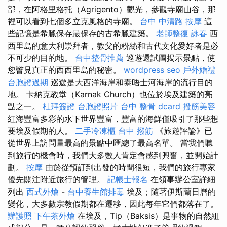
部，在阿格里格托（Agrigento）觀光，參觀寺廟山谷，那
裡可以看到七個多立克風格的寺廟。
台中 中清路 按摩
這
些記憶是希臘保存最保存的古希臘建築。
老師整復 詠春
西
西里島的意大利崇拜者，教父的粉絲和古代文化愛好者是必
不可少的目的地。
台中整骨推薦
巡遊還試圖揭示景點，使
您瞥見真正的西西里島的秘密。
wordpress seo
戶外婚禮
台胞證過期
巡遊是大西洋海岸和泰晤士河海岸的流行目的
地。 卡納克教堂（Karnak Church）也位於埃及建築的亮
點之一。
杜拜簽證
台胞證照片
台中 整骨 dcard
撥筋美容
紅海豐富多彩的水下世界豐富，豐富的海鮮僅吸引了那些想
要埃及假期的人。
二手冷凍櫃
台中 撥筋
《旅遊評論》已
從世界上訪問量最高的景點中匯總了最高名單。 當我們聽
到旅行的機會時，我們大多數人肯定會感到興奮，並開始計
劃。
按摩
由於從預訂到出發的時間很短，我們的旅行專家
優先關注附近旅行的管理。
記帳士報名
在領事辦公室詳細
列出
西式外燴
-
台中養生館排毒
埃及；隨著伊斯蘭日曆的
變化，大多數宗教假期都在遷移，因此每年它們都落在了。
辦護照
下午茶外燴
在埃及，Tip（Baksis）是事物的自然組