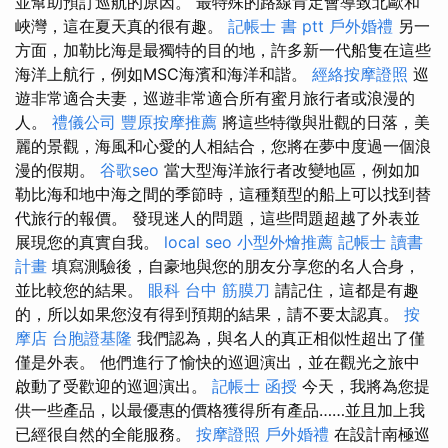
並幫助預訂巡航的原因。 最特殊的路線肯定會導致北歐和
峽灣，這在夏天真的很有趣。
記帳士 書 ptt
戶外婚禮
另一
方面，加勒比海是最獨特的目的地，許多新一代船隻在這些
海洋上航行，例如MSC海濱和海洋和諧。
經絡按摩證照
巡
遊非常適合夫妻，巡遊非常適合所有蜜月旅行者或浪漫的
人。
禮儀公司
豐原按摩推薦
將這些特徵與壯觀的日落，美
麗的景觀，海風和心愛的人相結合，您將在夢中度過一個浪
漫的假期。
谷歌seo
當大型海洋旅行者改變地區，例如加
勒比海和地中海之間的季節時，這種類型的船上可以找到替
代旅行的報價。 發現迷人的問題，這些問題超越了外表並
展現您的真實自我。
local seo
小型外燴推薦
記帳士 讀書
計畫
填寫測驗後，自豪地與您的朋友分享您的名人合身，
並比較您的結果。
眼科
台中 筋膜刀
請記住，這都是有趣
的，所以如果您沒有得到預期的結果，請不要太認真。
按
摩店
台胞證基隆
我們認為，與名人的真正相似性超出了僅
僅是外表。 他們進行了愉快的巡迴演出，並在觀光之旅中
啟動了受歡迎的巡迴演出。
記帳士 函授
今天，我將為您提
供一些產品，以最優惠的價格獲得所有產品……並且加上我
已經很自然的全能服務。
按摩證照
戶外婚禮
在設計南極巡