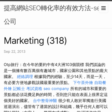
提高網站SEO轉化率的有效方法-seo
公司
Marketing (318)
Sep 22, 2013
Otp旅行：在今年的要約中有4大洲103個競標 我們談論的
是一個擁有數百萬個有趣城市，國家公園和其他景點的龐大
國家。
經絡調理
根據我們的經驗，至少14天，而是一天，
有必要方便地參觀該國最重要的景點。
下午茶外燴
自助餐
外燴
記帳士 考試資格
seo company
所有的城市和重要的
景點都必須花費足夠的時間，否則您只能在表面上很界定這
個美好的國家。
台中整骨神醫
很少有人敢於單獨進行美國
巡迴演出，儘管有了適當的設計和組織，幾乎任何人都可以