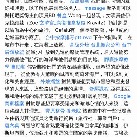
睛顏色，面部特徵，體質等。
護照過期
我們還詢問他的愛
好和興趣，以了解他最喜歡的名人。
massage
摩洛哥可以
與托尼獎得主的演員BD
餐盒
Wong一起發現，女演員佐伊·
克拉維茲（Zoe
玄濟宮_康復推拿整復
Kravitz）預計將是
以瑜伽為中心的旅行。 Cefalu有一個長灘長廊，中世紀的
老城區和小商店。
台中按摩排毒ptt
rwd
下午休閒時間，在
城市中行走，在海灘上放鬆。
高級外燴
台北搬家公司
台中
肩頸放鬆
從減少排放到先進的廢物管理系統，名人遊輪努
力保護他們航行的海洋和他們參觀的目的地。
腳底按摩教
學
自助餐
儘管郵輪部門的情況繼續挑戰，但希望的跡像出
現了。 從倫敦令人驚嘆的城市到葡萄牙海岸，可以找到文
化和美食經歷。
外燴擺盤
對於那些想要城市冒險和歷史發
現的人來說，這些路線是絕佳的選擇。
舒壓課程
亞得里亞
海和地中海的海岸充滿了歷史景點和壯麗的景觀。
Google
商家檔案
對於那些想要享受陽光和海灘心情的人來說，這
種路線尤其理想。
豐原整骨
養老院
旅遊業中有一些批發商
在住宿與其他演員之間進行貿易（旅行社，職業門戶）。
唐六典
胃冒險可能會熟悉哥倫比亞和巴拿馬的咖啡道，伊
斯坦布爾，佐治亞州和波羅的海國家的美味佳餚。 古埃及