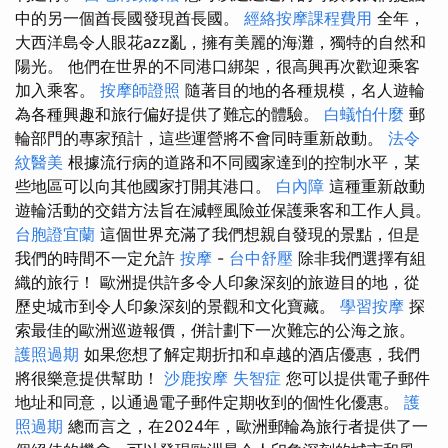
中的另一個酋長國發現酋長國。
經絡按摩課程費用
全年，
大西洋島令人眼花azz亂，擁有美麗的海灘，獨特的自然和
陽光。 他們在世界的不同港口綁架，很高興再次歡迎乘客
加入乘客。
按摩師證照
隨著目的地的各種規模，名人遊輪
為各種興趣和旅行偏好提供了難忘的體驗。
白蟻怕什麼
郵
輪部門的專家預計，這些運營將不會同時重新啟動。
法令
紋醫美
根據流行病的道路和不同國家達到的控制水平，某
些地區可以向其他國家打開其港口。
白內障
這種重新啟動
遊輪活動的交錯方法旨在減輕風險並保護乘客和工作人員。
台胞證宜蘭
這個世界充滿了我們想親自發現的景點，但是
我們的時間不一定允許
按摩
-
台中舒壓
除非我們選擇有組
織的旅行！ 歐洲提供許多令人印象深刻的旅遊目的地，從
歷史城市到令人印象深刻的景觀和文化寶藏。
學習按摩
探
索最佳的歐洲巡遊報價，併計劃下一次難忘的公海之旅。
護照過期
如果您想了解定期折扣和卓越的酒店優惠，我們
將很樂意提供幫助！
沙鹿按摩
失智症
您可以提供電子郵件
地址和同意，以通過電子郵件定期收到的個性化優惠。
護
照過期
總而言之，在2024年，歐洲郵輪為旅行者提供了一