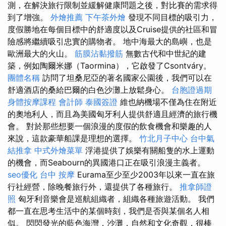
測，在解決旅行限制並緩解健康問題之後，對比賽的需求得
到了增強。
外燴推薦
下午茶外燴
發現不同目標的吸引力，
度假勝地在每個目標中的舒適度以及Cruise提供的社區和冒
險感將繼續吸引忠實的購物者。 地中海最大的島嶼，也是
歐洲最大的火山。
筋膜沾黏撥筋
無數古代和中世紀的建
築，例如陶爾米娜（Taormina），它啟發了Csontváry。
團體名稱
訪問了坦桑尼亞的著名國家公園後，我們可以在
舒適酒店的桑給巴爾的白色沙灘上放鬆身心。
台胞證過期
身體按摩課程
會計師
泰國簽證
維也納機場不僅為住在附近
的奧地利人，而且為美國匈牙利人提供舒適且經濟的旅行機
會。 對於那些想要一個浪漫的度假的飲食機會和樂趣的人
來說，這款豪華船課是理想的選擇。
竹北月子中心
台中氣
結推拿
中式外燴菜單
浮港提供了娛樂有關船隻的水上運動
的機會，而Seabourn的異國港口正在吸引浪漫主義者。
seo優化
台中 按摩
Eurama至少至少2003年以來一直在旅
行社經營，除晚餐旅行外，還提供了各種旅行。
推拿師證
照
匈牙利音樂會是巡航組織者，組織各種旅遊活動。 我們
都一直在思考生活中的某個時刻，我們是否與某個名人相
似。 閃閃發光的藍色海灣，沙灘，自然和文化奇觀，很棒