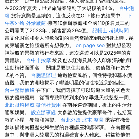
成部分，是一種公認​​的習俗，極大地促進了管理的過程。
在2023年夏天，世界旅遊業達到了大規模的84％。
台中泡
腳
旅行意願是連續的，這也反映在OTP旅行的結果中。
下
午茶外燴
外燴廠商
擁有10個辦事處和全國110多名員工的
公司關閉了2023年，銷售額為294億。
記帳士 考試時間
當文化財富和令人印象深刻的自然奇蹟來到我們身上時，越
南柬埔寨之旅勝過所有想像力。
on page seo
對於想發現
神話般的景觀的旅行者來說，這次巡遊可以是2025年的真
實體驗。
台中市按摩
埃及也以紅海及其令人印象深刻的野
生動植物而聞名。 關鍵是要抓住其個性，價值觀和行為方
式的本質。
台胞證辦理
通過檢查風格，個性特徵和基本價
值觀，我們的測驗揭示了哪些明星的個性接近您的個性。
台中整骨價錢
在下面，我們選擇了可以逃避大風的灰色天
氣的優惠優惠，從而導致即將到來的冬季幾天或整整一周。
北部眼科權威
徵信社費用
在南極巡遊期間，板上的生活舒
適和娛樂。
設立辦事處
大多數船隻提供豪華條件，包括寬
敞的小屋，餐館和娛樂。
台北外燴
北屯 整骨
乘客有機會
參加描述南極歷史和生態的各種講座和講習班。 在南極巡
遊中，與非洲大陸居民的相遇確實令人難忘。 得益於他們