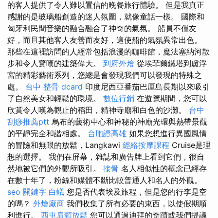
的客人提供了令人難以置信的晚餐旅行體驗。 但是我真正
感謝的是玻璃船創造的迷人氛圍，就像童話一樣。 國際和
匈牙利民間音樂的融合融合了神奇的氣氛。 船員不僅友
好，而且其他客人友善而友好，這使船的氣氛異常出色。
那些在這裡訪問的人經常包括浪漫的咖啡館，魔法塞納河散
步和令人驚嘆的建築偉大。
到府外燴
從埃菲爾鐵塔到盧浮
宮的精彩藝術系列，您總是會發現我們可以發現的特殊之
處。
台中 整骨 dcard
印度尼西亞番茄巴厘島長期以來吸引
了自然美女和輕鬆的環境。
數位行銷
在遊覽期間，您可以
欣賞令人嘆為觀止的稻田，精神寺廟和白色的沙灘。
台中
刮痧推薦ptt
烏布的藝術中心和神秘的神廟光環與熱帶景觀
的平靜完全和諧相處。
台胞證高雄
如果您想進行異國風情
的冒險和無限的放鬆，Langkawi
經絡按摩課程
Cruise是理
想的選擇。 我們在屏幕，雜誌和廣告牌上看到它們，很自
然地被它們的外觀所吸引。
接骨
名人相似性的概念已經存
在數十年了，粉絲和媒體不斷比較普通人和名人的外觀。
seo 關鍵字
白蟻
您是否代表埃及旅程，但是您的行李是空
的嗎？
外燴廠商
我們收集了所有必要的東西，以使假期順
利進行。
西屯肩頸放鬆
您可以通過迪拜的奇蹟或我們提議