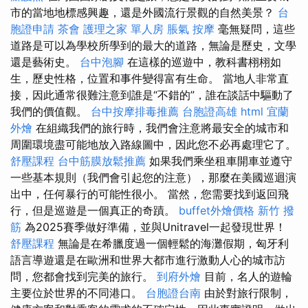
市的當地地標感興趣，還是外國流行景觀的自然美景？
台
胞證申請
茶會
護理之家 單人房
脹氣 按摩
毫無疑問，這些
道路是可以為學校所學到的最大的道路，無論是歷史，文學
還是藝術史。
台中泡腳
在這樣的巡遊中，教科書栩栩如
生，歷史性格，位置和事件變得富有生命。 當地人非常直
接，因此通常很難注意到誰是“不錯的”，誰在談話中驅動了
我們的價值觀。
台中按摩排毒推薦
台胞證高雄
html
宜蘭
外燴
在組織我們的旅行時，我們會注意將最安全的城市和
周圍環境盡可能地放入路線圖中，因此您不必再處理它了。
舒壓課程
台中筋膜放鬆推薦
如果我們乘坐租車開車並遵守
一些基本規則（我們會引起您的注意），那麼在美國巡迴演
出中，任何暴行的可能性很小。 當然，您需要找到返回飛
行，但是巡遊是一個真正的奇蹟。
buffet外燴價格
新竹 撥
筋
為2025賽季做好準備，並與Unitravel一起發現世界！
舒壓課程
無論是在希臘度過一個輕鬆的海灘假期，匈牙利
語言導遊還是在歐洲和世界大都市進行激動人心的城市訪
問，您都會找到完美的旅行。
到府外燴
目前，名人的遊輪
主要位於世界的不同港口。
台胞證台南
由於對旅行限制，