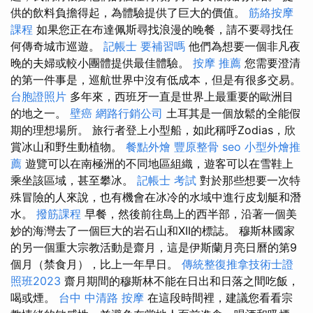
供的飲料負擔得起，為體驗提供了巨大的價值。
筋絡按摩
課程
如果您正在布達佩斯尋找浪漫的晚餐，請不要尋找任
何傳奇城市巡遊。
記帳士 要補習嗎
他們為想要一個非凡夜
晚的夫婦或較小團體提供最佳體驗。
按摩 推薦
您需要澄清
的第一件事是，巡航世界中沒有低成本，但是有很多交易。
台胞證照片
多年來，西班牙一直是世界上最重要的歐洲目
的地之一。
壁癌
網路行銷公司
土耳其是一個放鬆的全能假
期的理想場所。 旅行者登上小型船，如此稱呼Zodias，欣
賞冰山和野生動植物。
餐點外燴
豐原整骨
seo
小型外燴推
薦
遊覽可以在南極洲的不同地區組織，遊客可以在雪鞋上
乘坐該區​​域，甚至攀冰。
記帳士 考試
對於那些想要一次特
殊冒險的人來說，也有機會在冰冷的水域中進行皮划艇和潛
水。
撥筋課程
早餐，然後前往島上的西半部，沿著一個美
妙的海灣去了一個巨大的岩石山和XII的標誌。 穆斯林國家
的另一個重大宗教活動是齋月，這是伊斯蘭月亮日曆的第9
個月（禁食月），比上一年早日。
傳統整復推拿技術士證
照班2023
齋月期間的穆斯林不能在日出和日落之間吃飯，
喝或煙。
台中 中清路 按摩
在這段時間裡，建議您看看宗