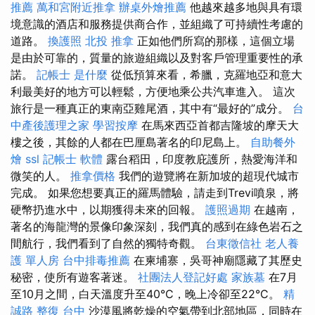
推薦
萬和宮附近推拿
辦桌外燴推薦
他越來越多地與具有環
境意識的酒店和服務提供商合作，並組織了可持續性考慮的
道路。
換護照
北投 推拿
正如他們所寫的那樣，這個立場
是由於可靠的，質量的旅遊組織以及對客戶管理重要性的承
諾。
記帳士 是什麼
從低預算來看，希臘，克羅地亞和意大
利最美好的地方可以輕鬆，方便地乘公共汽車進入。 這次
旅行是一種真正的東南亞雞尾酒，其中有“最好的”成分。
台
中產後護理之家
學習按摩
在馬來西亞首都吉隆坡的摩天大
樓之後，其餘的人都在巴厘島著名的印尼島上。
自助餐外
燴
ssl
記帳士 軟體
露台稻田，印度教庇護所，熱愛海洋和
微笑的人。
推拿價格
我們的遊覽將在新加坡的超現代城市
完成。 如果您想要真正的羅馬體驗，請走到Trevi噴泉，將
硬幣扔進水中，以期獲得未來的回報。
護照過期
在越南，
著名的海龍灣的景像印象深刻，我們真的感到在綠色岩石之
間航行，我們看到了自然的獨特奇觀。
台東徵信社
老人養
護 單人房
台中排毒推薦
在柬埔寨，吳哥神廟隱藏了其歷史
秘密，使所有遊客著迷。
社團法人登記好處
家族墓
在7月
至10月之間，白天溫度升至40°C，晚上冷卻至22°C。
精
誠路 整復 台中
沙漠風將乾燥的空氣帶到北部地區，同時在