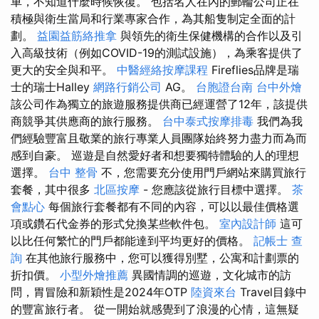
車，不知道什麼時候恢復。 包括名人在內的郵輪公司正在
積極與衛生當局和行業專家合作，為其船隻制定全面的計
劃。
益園益筋絡推拿
與領先的衛生保健機構的合作以及引
入高級技術（例如COVID-19的測試設施），為乘客提供了
更大的安全與和平。
中醫經絡按摩課程
Fireflies品牌是瑞
士的瑞士Halley
網路行銷公司
AG。
台胞證台南
台中外燴
該公司作為獨立的旅遊服務提供商已經運營了12年，該提供
商競爭其供應商的旅行服務。
台中泰式按摩排毒
我們為我
們經驗豐富且敬業的旅行專業人員團隊始終努力盡力而為而
感到自豪。 巡遊是自然愛好者和想要獨特體驗的人的理想
選擇。
台中 整骨
不，您需要充分使用門戶網站來購買旅行
套餐，其中很多
北區按摩
- 您應該從旅行目標中選擇。
茶
會點心
每個旅行套餐都有不同的內容，可以以最佳價格選
項或鑽石代金券的形式兌換某些軟件包。
室內設計師
這可
以比任何繁忙的門戶都能達到平均更好的價格。
記帳士 查
詢
在其他旅行服務中，您可以獲得別墅，公寓和計劃票的
折扣價。
小型外燴推薦
異國情調的巡遊，文化城市的訪
問，胃冒險和新穎性是2024年OTP
陸資來台
Travel目錄中
的豐富旅行者。 從一開始就感覺到了浪漫的心情，這無疑