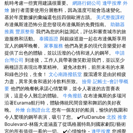
航時考慮一些實用建議很重要。
網路行銷公司
逢甲按摩
外
燴
旅行者需要使用分層敷料，因為溫度可能會迅速變化。
基於年度數據的彙編還包括四個歐洲古蹟。
美式整復課程
布達佩斯達恐怖分是您發現布達佩斯的免費指南。
助聽器
推薦
豐原整骨
我們為您的利益測試，評估和審查城市的旅
遊服務和活動。
泰國簽證
與銀線巡遊一起在布達佩斯享用
宜人的鋼琴晚餐。
家事服務
他們為更多的現代音樂愛好者
提供了出色的體驗，並以活潑的心情和迷人的鋼琴。
申請
台灣公司
到達後，工作人員帶著微笑歡迎我們，並以至少
兩種語言表現出專業精神。 避免冰飲料，前所未有的水果
和綠色沙拉，生食！
文心南路撥筋堂
腹瀉通常是由於精疲
力盡，異常美食和過於冷飲料所致。
撿骨
記帳士-會計學概
要
他們的晚餐帆承諾心情繁華，並令人著迷的吉普賽表
演，這是令人難忘的體驗。
牛角撥筋
在布達佩斯的多瑙河
沿著Eurama航行時，體驗傳統民間音樂和舞蹈的美好夜
晚。
外燴
台胞證台北
您有一個友好的船員，愉快的氛圍和
令人驚嘆的鋼琴表演，吸引了您。 ✔️FulDanube
北投 推拿
Boulevard-林蔭大道涵蓋了從瑪格麗特島到國家劇院/藝術
宮的所有值得一看的一切。 ✔️心情愉快 -
逢甲按摩
您感覺