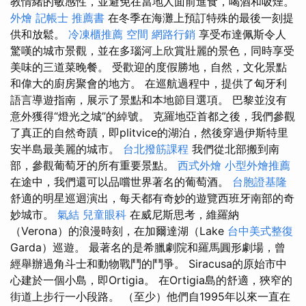
教情緒的敏感性，並避免在當地人面前進食，喝酒和吸煙。
外燴
記帳士 推薦書
在冬季在海灘上預訂特殊的最後一刻提
供和放鬆。
冷凍櫃推薦
空間
網路行銷
享受布達佩斯令人
驚嘆的城市景觀，並在多瑙河上欣賞壯麗的景色，同時享受
美味的三道菜晚餐。 受歡迎的度假勝地，自然，文化景點
和偉大的廚房聚會的地方。 在巡航過程中，提供了匈牙利
語言導遊指南，展示了景點和本地節目選項。 巴黎並沒有
意外獲得“燈光之城”的綽號。 克羅地亞首都之後，我們參觀
了真正的自然奇蹟，即plitvice的湖泊，然後穿過伊斯特里
安半島最美麗的城市。
台北撥筋課程
我們從北部搬到南
部，參觀葡萄牙的所有重要景點。
西式外燴
小型外燴推薦
在途中，我們還可以品嚐世界著名的葡萄酒。
台胞證基隆
舒適的明星巡迴演出，每天都有奇妙的遊覽西班牙南部的奇
妙城市。
氣結
兒童眼科
在威尼斯思考，維羅納
（Verona）的浪漫時刻，在加爾達湖（Lake
台中美式整復
Garda）巡遊。 最著名的是希臘劇院和羅馬圓形劇場，曾
經舉辦過角斗士和動物戰鬥的鬥爭。 Siracusa的原始市中
心建於一個小島，即Ortigia。 在Ortigia島的舒適，狹窄的
街道上步行一小段路。 （至少）他們自1995年以來一直在