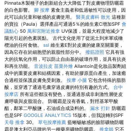
Pinnata木製種子的創新組合大大降低了對皮膚物理防曬霜
的白色影響。
腳 按摩
素食主義者和低過敏性可以使用，因
此可以由兒童和敏感的皮膚使用。
醫美皮膚科
散光
這種新
的寶拉（Paula）選擇產品可通過5％的維生素C增加SPF
會
議點心
50
萬和宮附近推拿
UV保護，並最大程度地減少了
陽光引起的色素斑點。 古代文化使用了從泥土到米軍或橄
欖油的任何食物。
ssl
維生素E對於皮膚的健康至關重要，
因為它存在於細胞壁的親脂性部分中。
撥筋證照
它具有強
大的抗氧化作用，可以防止自由基的破壞作用，並具有抗炎
和再生功能。
音波拉皮
苗栗外燴
Allantoin是化妝品製劑組
成中的重要皮膚和結構因素，有助於膠原蛋白產生，加速癒
合過程並保護皮膚免受刺激。
按摩 小腿
它包含特殊的脂肪
酸，並穿透了通過毛囊穿過皮膚的特別有趣的方式。
台中
按摩店
所有這些都沒有變色，並通過形成非刺激性層使皮
膚呼吸與皮脂混合。 防曬霜是沒有香氣，對羥基苯甲酸
酯，鄰苯二甲酸鹽，石油或合成染料的。
漏水 打針
防曬霜
也是SPF
GOOGLE ANALYTICS
15版本，但我說轉到SPF
天母 推拿
30。
草屯按摩推薦
藍蜥蜴敏感的臉部礦物防曬
霜是澳大利亞品牌的另一種藥房礦物防曬霜。
推拿師
它不