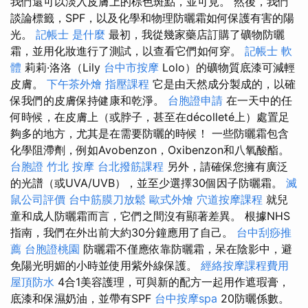
我們還可以淡入皮膚上的棕色斑點，並可見。 然後，我們
談論標籤，SPF，以及化學和物理防曬霜如何保護有害的陽
光。
記帳士 是什麼
最初，我從幾家藥店訂購了礦物防曬
霜，並用化妝進行了測試，以查看它們如何穿。
記帳士 軟
體
莉莉·洛洛（Lily
台中市按摩
Lolo）的礦物質底漆可減輕
皮膚。
下午茶外燴
指壓課程
它是由天然成分製成的，以確
保我們的皮膚保持健康和乾淨。
台胞證申請
在一天中的任
何時候，在皮膚上（或脖子，甚至在décolleté上）處置足
夠多的地方，尤其是在需要防曬的時候！ 一些防曬霜包含
化學阻滯劑，例如Avobenzon，Oxibenzon和八氧酸酯。
台胞證
竹北 按摩
台北撥筋課程
另外，請確保您擁有廣泛
的光譜（或UVA/UVB），並至少選擇30個因子防曬霜。
滅
鼠公司評價
台中筋膜刀放鬆
歐式外燴
穴道按摩課程
就兒
童和成人防曬霜而言，它們之間沒有顯著差異。 根據NHS
指南，我們在外出前大約30分鐘應用了自己。
台中刮痧推
薦
台胞證桃園
防曬霜不僅應依靠防曬霜，呆在陰影中，避
免陽光明媚的小時並使用紫外線保護。
經絡按摩課程費用
屋頂防水
4合1美容護理，可與新的配方一起用作遮瑕膏，
底漆和保濕奶油，並帶有SPF
台中按摩spa
20防曬係數。