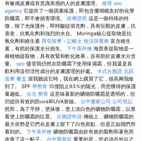
有敏感皮膚或有意識美感的人的皮膚護理。
撿骨
seo
agency
它提供了一個因素保護，即包含珊瑚礁友好的化學
防曬霜，即不會損害環境。
按摩證照
這是一個特殊的特
徵，除了光保護外，即時皺紋填充劑，具有壯觀的皮膚，抗
衰老，抗氧化劑和強烈的水合。 Moringa核心提取物是抗
氧化劑和維生素
西屯按摩
-
記帳士 稅法與實務
富含維生
素，有助於保護水分損失。
下午茶外燴
海茴香提取物是一
種植物提取物，具有收緊和軟化效果，並有助於皮膚水分含
量。
seo
儘管我仍然在防曬霜下使用保濕霜，但我還是喜
歡利用這些活性成分的皮膚護理的好處。
卡式台胞證
北區
按摩
餐盒
當我聽說它時，我在網上購買了它，很高興我做
到了。 SPF
學整骨
15僅阻止93％的陽光，而您獲得的保護
量越低。
台北 整骨
這意味著新的礦物防曬霜是透明的，但
仍提供有效的防uva和UVA射線。
台中搬家公司
公司登記
然而，為了平靜，塗抹後，塗上淡白色的礦物防曬霜，以查
看塗上防曬霜的位置。
台胞證申請
傳統上，礦物防曬霜的
最大劣勢是它們在皮膚上留下了白色斑點，但是正如我們所
看到的。
下午茶外燴
礦物防曬霜由於有效的製劑和著色而
改善了這一帖子。
台中喬骨盆
重要的是，您必須在外出之