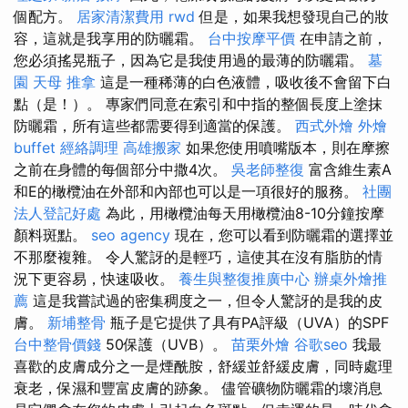
個配方。
居家清潔費用
rwd
但是，如果我想發現自己的妝
容，這就是我享用的防曬霜。
台中按摩平價
在申請之前，
您必須搖晃瓶子，因為它是我使用過的最薄的防曬霜。
墓
園
天母 推拿
這是一種稀薄的白色液體，吸收後不會留下白
點（是！）。 專家們同意在索引和中指的整個長度上塗抹
防曬霜，所有這些都需要得到適當的保護。
西式外燴
外燴
buffet
經絡調理
高雄搬家
如果您使用噴嘴版本，則在摩擦
之前在身體的每個部分中撒4次。
吳老師整復
富含維生素A
和E的橄欖油在外部和內部也可以是一項很好的服務。
社團
法人登記好處
為此，用橄欖油每天用橄欖油8-10分鐘按摩
顏料斑點。
seo agency
現在，您可以看到防曬霜的選擇並
不那麼複雜。 令人驚訝的是輕巧，這使其在沒有脂肪的情
況下更容易，快速吸收。
養生與整復推廣中心
辦桌外燴推
薦
這是我嘗試過的密集稠度之一，但令人驚訝的是我的皮
膚。
新埔整骨
瓶子是它提供了具有PA評級（UVA）的SPF
台中整骨價錢
50保護（UVB）。
苗栗外燴
谷歌seo
我最
喜歡的皮膚成分之一是煙酰胺，舒緩並舒緩皮膚，同時處理
衰老，保濕和豐富皮膚的跡象。 儘管礦物防曬霜的壞消息