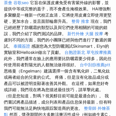
茶會
谷歌seo
它旨在保護皮膚免受有害紫外線的影響，並
提供中等或完整的蓋子，而不會產生掩模效果。 HA增強劑
多聚醣是一種新一代校正血清，它將使用皮膚立即使用更堅
硬，更加水合，並且面部輪廓升高。
整骨 推拿
現在，我們
已經經歷了防曬霜的類型以及與它們使用相關的可能的錯
誤，我們介紹了我們測試的品牌。
新竹外燴
大腿 按摩
考
慮到不同的方面，我們的小團隊已經與他們進行了數週的嘗
試。
泰國簽證
感謝您為大型防曬測試Skinsmart，Elyn的
實驗室和Helloskin做出了貢獻。
台胞證新北
草屯按摩推薦
此外，我們通常在臉上的應用要比防曬霜要少得多，因此任
何使用前者對陽光的人都無法做得很好。
台中刮痧推薦ptt
恩格曼（Engelman）建議選擇一個含有氧化鋅，二氧化鈦
或兩者組合的兒童的公式。 疼痛，但是沒有化妝品成分或
產品可以被證明並顯著改善其外觀。 在這裡，如果您好奇
或詳細，我們現在將為您描述最佳技巧，請單擊此處。
（但是您知道，對嗎？視黃醇目前可能是最適合的）。 我
們嘗試將產品描述，成分列表和產品信息保持最新，但有時
我們可能無法足夠快地跟踪製造商的更改。
整骨師
外燴茶
點
然而，懷孕期間的大多數涼爽活性成分（例如維生素C，