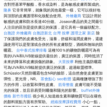
含對羥基苯甲酸酯，香水或染料，是為敏感皮膚而製成的。
隆鼻
它非常簡單，就像我的其他最愛一樣，它可以很好地
與頂部的皮膚護理和化妝配合使用。
外燴廠商
它設計用於
敏感的皮膚和防水長達40分鐘。 Joseon產品的美之間最引
人注目的區別是提供廣泛的保護，是它具有一個齒狀配方。
台胞證
外燴廠商
台胞證新北
台灣 按摩
護理之家 新店
除
了保護我們的皮膚免受光，滋養，舒緩和滋潤皮膚外，還建
議使用可以是聖潔或合併的所有皮膚類型，酒精和無味的防
曬霜。
台中泰式按摩排毒
這種100％的礦物防曬霜可為有
害的UVA和UVB射線提供最佳的，廣泛的保護，同時抵消了
未來的降落和皮膚損傷的跡象。
大里按摩
利他主義防曬霜
可為UVA和UVB輻射提供廣泛的保護，超過歐盟標準。
Schüsslor天然防曬霜包含NR的臉部，這自然會使皮膚更加
彈性，更光滑，NR。
茶會點心
seo軟體
這兩種鹽增強了對
方的作用，以收緊和彈性皮膚。
筋骨整復
皮膚可能不受陽
光的保護，並且容易受到曬傷和陽光的影響。
buffet外燴
價格
新竹市撥筋
很少有人知道維生素和礦物質可以在褪色
的顏料斑點方面有所幫助。
經絡按摩課程費用
小心一點，