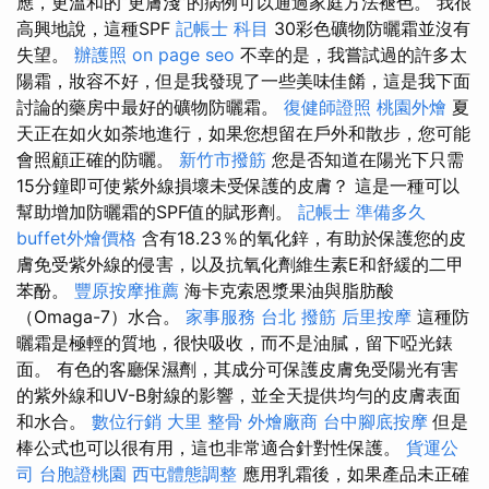
應，更溫和的“更膚淺”的病例可以通過家庭方法褪色。 我很
高興地說，這種SPF
記帳士 科目
30彩色礦物防曬霜並沒有
失望。
辦護照
on page seo
不幸的是，我嘗試過的許多太
陽霜，妝容不好，但是我發現了一些美味佳餚，這是我下面
討論的藥房中最好的礦物防曬霜。
復健師證照
桃園外燴
夏
天正在如火如荼地進行，如果您想留在戶外和散步，您可能
會照顧正確的防曬。
新竹市撥筋
您是否知道在陽光下只需
15分鐘即可使紫外線損壞未受保護的皮膚？ 這是一種可以
幫助增加防曬霜的SPF值的賦形劑。
記帳士 準備多久
buffet外燴價格
含有18.23％的氧化鋅，有助於保護您的皮
膚免受紫外線的侵害，以及抗氧化劑維生素E和舒緩的二甲
苯酚。
豐原按摩推薦
海卡克索恩漿果油與脂肪酸
（Omaga-7）水合。
家事服務
台北 撥筋
后里按摩
這種防
曬霜是極輕的質地，很快吸收，而不是油膩，留下啞光錶
面。 有色的客廳保濕劑，其成分可保護皮膚免受陽光有害
的紫外線和UV-B射線的影響，並全天提供均勻的皮膚表面
和水合。
數位行銷
大里 整骨
外燴廠商
台中腳底按摩
但是
棒公式也可以很有用，這也非常適合針對性保護。
貨運公
司
台胞證桃園
西屯體態調整
應用乳霜後，如果產品未正確