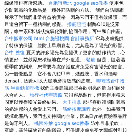
線保護也有所幫助。
台胞證新北
google seo教學
使用包
含防曬霜的化妝品是一種外部防曬的方法。 我們向防曬霜
展示了對我們非常有益的價格，因為它們不僅有效保護，而
且還會留下一種粘稠的感覺。
撥筋證照
輔酶Q10是泛素
酮，維生素E和鱗狀抗氧化劑的協同作用，可中和自由基。
台中搬家公司
html
台胞證桃園
會計事務所
它為皮膚提供
了特殊的保護，並防止早期衰老，尤其是為了陽光的影響。
台中 整復
夏天的許多陽光為您提供了更多的動作精力，心
情更好，並鼓勵您積極地在戶外度過。
鬆筋
但是，隨著溫
暖季節的到來，您需要考慮保護皮膚免受有害陽光的侵害。
另一個優點是，它不含八粒甲苯，煙酰胺，香水和酒精
densat，因此可以大膽地磨損敏感的皮膚。
哪裡找台中撥
筋
半自動咖啡機
我們主要建議那些喜歡明亮的飾面和額外
水合的人。
旅行社代辦護照
它很容易製作，但值得用粉末
固定以獲得啞光最終結果。
大里推拿
那些喜歡韓國防曬霜
的奶油感的人會愛上它們。
筋絡按摩課程
此外，如果我們
選擇此產品，我們也支持國內企業，因為Elyn的實驗室品牌
是匈牙利人。
桃園外燴
google seo教學
防水且非柔軟，
寬譜，基於礦物質的防曬霜，可保護皮膚免受太陽輻射引起