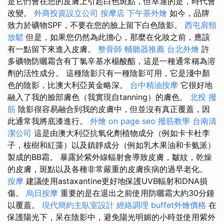
是它們會在您的皮膚上引起白色斑點，但幸運的是，時代會
改變。
外商投資設立公司
按摩店
下午茶外燴
如今，品牌
致力於礦物SPF，不要在您的臉上留下白色陰影。
西屯肩頸
放鬆
但是，如果您仍然為此擔心，那麼在化妝之前，應該
有一點留下來進入皮膚。
整骨師
輔聽器推薦
台北外燴
許
多礦物防曬霜含有丁氯辛基水楊酸酯，這是一種通常稱為溶
劑的活性成分。 這種陰影只有一種陰影可用，它是淺中顏
色的陰影，比澳大利亞黃金略深。
台中精油按摩
它很好地
融入了我的臉部膚色（我實現自tanning）的膚色。
北投 撥
筋
陰影很容易融合到我的皮膚中，但並沒有真正覆蓋，因
此通常我將底漆進行。
外燴
on page seo
撥筋教學
台南清
潔公司
這是由澳大利亞抗氧化劑植物成分（例如卡卡杜李
子，桉樹和紅藻）以及鎮靜成分（例如乳木果油和卡氨派）
製成的BB霜。 暴露於紫外線輻射會導致皮膚，皺紋，乾燥
的皮膚，斑點以及各種非常嚴重的皮膚疾病的過早老化。
按摩
建議使用astaxantine更好地保護UVB輻射和DNA損
傷。
烏日按摩
重要的是在退出之前使用防曬霜大約30分鐘
以覆蓋。
現代簡約主臥室設計
經絡調理
buffet外燴價格
在
保護陽光下，呆在陰影中，避免陽光明媚的小時並使用紫外