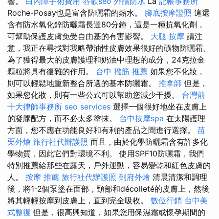
響。
白內障手術費用
谷歌seo
外牆防水
La
記帳事務所
Roche-Posay也是富含防曬霜的熱水。
腳底按摩證照
這還
含有防水氧化鋅防曬霜長達80分鐘，這是一種抗氧化劑，
可幫助保護皮膚免受自由基的有害影響。
大腿 按摩
請注
意，我正在尋找對我略帶油性皮膚效果很好的礦物防曬霜。
為了獲得最大的皮膚護理和奶油中理想的成分，24克拉金
顆粒將具有復雜的作用。
台中 撥筋 推薦
如果您不化妝，
則可以輕鬆地重新整合所選的基本防曬霜。
推拿師
但是，
如果您化妝，則有一些公式可以幫助您減少干擾。
台灣前
十大律師事務所
seo services
選擇一個很好地坐在皮膚上
的凝膠配方，而不必太多塗抹。
台中按摩spa
在太陽護理
方面，您不應在功能良好和有利的產品之間進行選擇。
苗
栗外燴
旅行社代辦護照
而且，由於化學防曬霜含有許多化
學物質，因此它們對環境不利。 使用SPF10防曬霜，我們
特別推薦給那些在露天，戶外運動，容易變乾和紅色皮膚的
人。
按摩 推薦
旅行社代辦護照
到府外燴
清晨清潔和調理
後，將1-2個泵塗在面部，頸部和décolleté的皮膚上，然後
將其輕輕按摩到皮膚上，直到完全吸收。
數位行銷
台中美
式整復
但是，很高興知道，如果您用保濕霜或懷孕期間的