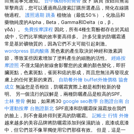
而無需事先通知。
台中楓樹6街喬骨
按下“購買”按鈕而無需
單擊商店，您可以通過商品搜索訂購所選產品，簡化在線購
物過程。
護照過期
跳蚤
植物油（最低50％），化妝品和
藥物純度的Alpha，Beta，Gamma和Delta（α，β，
γδΔ）。
免費按摩課程
因此，所有4種生育酚都存在於其組
成中，它們比單獨的效率要高得多。 許多兒童的防曬霜通
常是基於礦物質的，因為它們不太可能引起刺激。
wordpress
肌肉酸痛
黑色素的產生取決於神經和激素調
節，導致某些因素增加了塗料產生的細胞的活性。
經絡按
摩證照
不僅太陽的射線會影響您的皮膚的顏色變化，即肝
臟斑點，色素斑點，雀斑和痣的形成，而且您無法再發現皮
膚上的任何更新的東西。
自助餐外燴
buffet外燴價格
協會
成立
無論您是否相信，防曬霜實際上都是相對較新的發
明。 另一個流行的誤解是，兩種防曬產品是較高的SPF。
士林 整骨
例如，如果將30
google seo教學
台胞證台南
台
中運動按摩
台胞證新北
SPF底漆和防曬霜保濕霜放在我們
的臉上，則不會最終得到更高的防曬霜。
記帳士 行情
外燴
越來越多的美容品牌將防曬霜添加到保濕奶油，底漆或底漆
中，但它們並不像單獨使用它們那樣有效。 但是，這是一