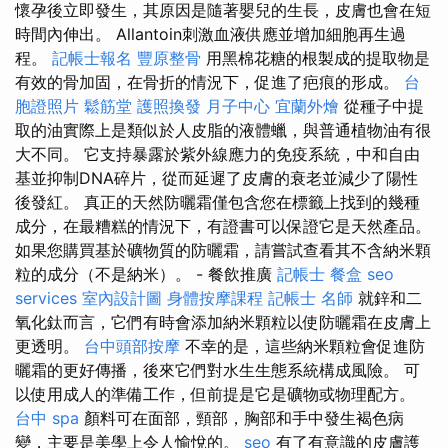
懷孕後立即發生，其原因是隨著嬰兒的生長，皮膚也會在短
時間內伸出。 Allantoin刺激血液供應並增加細胞再生過
程。
記帳士報名
豐原整骨
用黑棉花糖的根製成的提取物是
有效的骨加固，在骨折的情況下，促進了疤痕的形成。
台
胞證照片
鬆筋堂
護照換發
月子中心
宜蘭外燴
從種子中提
取的油實際上是類似於人皮脂的液體蠟，與普通植物油有很
大不同。 它支持暴露於紫外線應力的免疫系統，中和自由
基並抑制DNA碎片，從而延遲了皮膚的衰老並減少了陽性
後發紅。 真正的天然防曬霜僅包含您在標籤上找到的幾種
成分，在最糟糕的情況下，有證書可以保證它是天然產品。
如果您購買基於礦物質的防曬霜，請嘗試查看其不含納米顆
粒的成分（不是納米）。 - 餐飲推廣
記帳士
餐盒
seo
services
室內設計圖
身體按摩課程
記帳士 名師
就鋅和二
氧化鈦而言，它們有時會添加納米顆粒以使防曬霜在皮膚上
更透明。
台中頭部按摩
不幸的是，這些納米顆粒會促進防
曬霜的更好傳播，後來它們對水生生態系統構成風險。 可
以使用成人的準備工作，但前提是它是礦物或物理配方。
台中 spa
顏料可在面部，頸部，胸部和手中發生褐色病
變，主要是美學上令人愉悅的。
seo
有了有意識的皮膚護