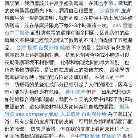
個誤解，我們應該只在夏季塗防曬霜，在其他季節，當我們
的皮膚暴露在陽光下時，潤滑自己很重要。
沙鹿按摩
皮膚
科醫生的一般建議表明，我們的臉上在每個手指上施加兩條
防曬霜，並在暴露於陽光下每2-3小時重複一次。
seo 意思
台中手撥燙
面對防曬霜的選擇有很多問題，因此我們的編
輯辦公室根據已經預先測試了數週的不同方面提供了五種產
品。
台灣 按摩
苗栗外燴
離婚
不幸的是，並非所有兒童防
曬霜都與上述建議相對應。 抗氧化劑複合物12小時還可以
長期保護環境不利影響。 化學和物理之間的最大區別，也
稱為礦物防曬霜，是它們在皮膚上的散佈方式。 當化學防
曬霜被吸收時，物理配方位於皮膚頂部。 在過去的十年
中，防曬霜的某些組成部分已經引起了人們的關注，因為它
們可能對人類健康有危險。
逢甲按摩
但是，如果您想知道
如何選擇合適的防曬霜，我們在今天的文章中解釋了選擇時
要照顧的，避免哪些材料以及如何識別自然防曬霜。
撥筋
證照
seo company
氣結
人工植牙
自助餐外燴
為了曬日光
浴，只有少量的皮膚可用於皮膚，可用於身體和麵部面部面
部的臉部。 儘管是液體，但在我的皮膚上看起來比柱子上
的其他礦物防曬霜要難一些。
台中西區整骨
牙醫診所
良好