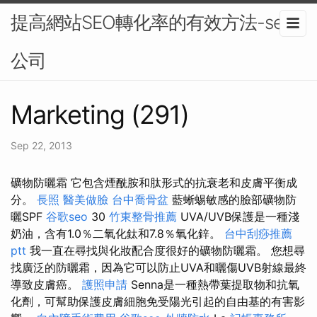
提高網站SEO轉化率的有效方法-seo
公司
Marketing (291)
Sep 22, 2013
礦物防曬霜 它包含煙酰胺和肽形式的抗衰老和皮膚平衡成
分。
長照
醫美做臉
台中喬骨盆
藍蜥蜴敏感的臉部礦物防
曬SPF
谷歌seo
30
竹東整骨推薦
UVA/UVB保護是一種淺
奶油，含有1.0％二氧化鈦和7.8％氧化鋅。
台中刮痧推薦
ptt
我一直在尋找與化妝配合度很好的礦物防曬霜。 您想尋
找廣泛的防曬霜，因為它可以防止UVA和曬傷UVB射線最終
導致皮膚癌。
護照申請
Senna是一種熱帶葉提取物和抗氧
化劑，可幫助保護皮膚細胞免受陽光引起的自由基的有害影