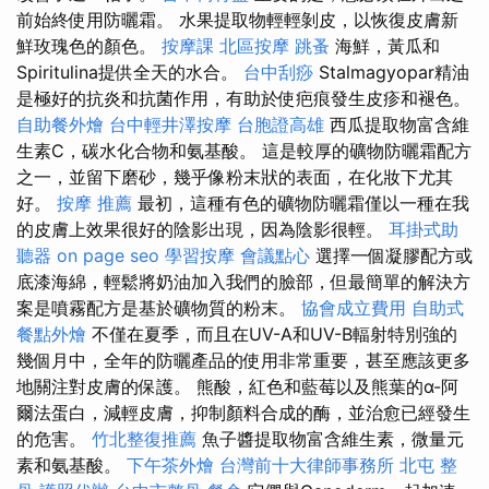
前始終使用防曬霜。 水果提取物輕輕剝皮，以恢復皮膚新
鮮玫瑰色的顏色。
按摩課
北區按摩
跳蚤
海鮮，黃瓜和
Spiritulina提供全天的水合。
台中刮痧
Stalmagyopar精油
是極好的抗炎和抗菌作用，有助於使疤痕發生皮疹和褪色。
自助餐外燴
台中輕井澤按摩
台胞證高雄
西瓜提取物富含維
生素C，碳水化合物和氨基酸。 這是較厚的礦物防曬霜配方
之一，並留下磨砂，幾乎像粉末狀的表面，在化妝下尤其
好。
按摩 推薦
最初，這種有色的礦物防曬霜僅以一種在我
的皮膚上效果很好的陰影出現，因為陰影很輕。
耳掛式助
聽器
on page seo
學習按摩
會議點心
選擇一個凝膠配方或
底漆海綿，輕鬆將奶油加入我們的臉部，但最簡單的解決方
案是噴霧配方是基於礦物質的粉末。
協會成立費用
自助式
餐點外燴
不僅在夏季，而且在UV-A和UV-B輻射特別強的
幾個月中，全年的防曬產品的使用非常重要，甚至應該更多
地關注對皮膚的保護。 熊酸，紅色和藍莓以及熊葉的α-阿
爾法蛋白，減輕皮膚，抑制顏料合成的酶，並治愈已經發生
的危害。
竹北整復推薦
魚子醬提取物富含維生素，微量元
素和氨基酸。
下午茶外燴
台灣前十大律師事務所
北屯 整