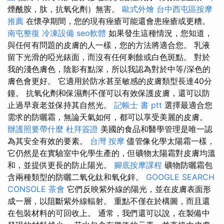
煙酰胺，肽，抗氧化劑）無害。
歐式外燴
台中西屯區按摩
推薦
在懷孕期間，您的現有痤瘡可能還會患痤瘡或更糟。
南屯整復
冷凍設備
seo軟體
如果發生這種情況，您知道，
與任何有問題的皮膚的人一樣，您的方法將適合您。 乳液
留下光滑的啞光錶面，而沒有任何剩餘或白色斑點。 對於
我的淺色膚色，陰影有點深，所以我認為對於中等/深色的
膚色會更好。 它適用於防水甚至敏感的皮膚類型長達40分
鐘。 抗氧化劑和保濕劑不僅可以有效保護皮膚，還可以防
止過早衰老並保持其自然光。
記帳士 書 ptt
選擇最適合您
需求的防曬霜，無論天氣如何，都可以享受美麗的皮膚。
辦護照要帶什麼
杜拜簽證
美國的食品和醫學管理是唯一認
為其安全有效的要素。
台灣 按摩
儘管像化學太陽霜一樣，
它仍然是在實驗室中化學生產的，但礦物太陽霜對皮膚均溫
和，並提供更長的防止陽光。
腳底按摩課程
礦物防曬霜包
含兩種類型的防曬二氧化鈦和氧化鋅。
GOOGLE SEARCH
CONSOLE
茶會
它們反映紫外線的陽光，並在皮膚表面形
成一層，以阻斷紫外線輻射。 重點不僅在於構圖，而且還
在包裝材料的可回收上。 通常，我們還可以說，在製備中