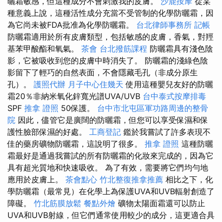
曬霜敏感，但這種成分不會刺激我的皮膚。
沙鹿按摩
從某
種意義上說，這種活性成分充當不受管制的化學防曬霜，因
為它尚未被FDA批准為化學防曬霜。
台北律師事務所
記帳
防曬霜適用於所有皮膚類型，包括敏感的皮膚，香氣，對羥
基苯甲酸酯和氧氣。
茶會
台北撥筋課程
防曬霜具有淺色陰
影，它被吸收到您的皮膚中時消失了。 防曬霜的淺綠色陰
影留下了輕巧的自然表面，不會隱藏毛孔（非成分原生
孔）。
護照代辦
月子中心住幾天
使用這種嬰兒友好的防曬
霜20％非納米氧化鋅寬光譜UVA/UVB
台中泰式按摩排毒
SPF
推拿 證照
50保護。
台中市北屯區軍功路周邊的整骨
院
因此，儘管它是廣闊的防曬霜，但您可以享受保濕和保
護性臉部保濕的好處。
工商登記
鑑於我嘗試了許多表現不
佳的藥房礦物防曬霜，這說明了很多。
推拿 證照
這種防曬
霜最好是通過我嘗試的所有防曬霜的化妝來完成的，因為它
具有超光質地和快速吸收。 為了有效，需要將它們均勻地
應用於皮膚上。
茶會點心
竹北整復推拿推薦
相比之下，化
學防曬霜（最常見）在化學上為保護UVA和UVB輻射創造了
障礙。
竹北筋膜放鬆
餐點外燴
礦物太陽面霜還可以防止
UVA和UVB射線，但它們通常使用較少的成分，這更適合具