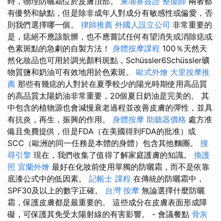
時，物理防曬霜位於皮膚頂部。
柬埔寨簽證
整復師
兩者都
有優勢和缺點，但是除非成年人對成分有敏感性或偏愛，否
則我們選擇哪一個。
律師推薦
外國人設立公司
非常重要的
是，痣絕不應該骯髒，也不應嘗試任何有望消失或消除痣或
色素斑點的急劇的自製方法！
身體按摩課程
100％天然天
然化妝品也可用於調光顏料斑點，Schüssler6Schüssler礦
物質鹽和奶油可有效地用於色素斑。
歐式外燴
大里按摩推
薦
那些有幾痣的人對於在夏季較少的陽光時期使用高品質
的高品質太陽奶油非常重要，20個夏日奶油是完美的。 其
中包含的植物源也會減慢衰老過程並改善皮膚的彈性，並具
有抗炎，再生，振興的作用。
身體按摩
助聽器價格
處方准
備且免費提供，但是FDA（在美國得到FDA的批准）或
SCC（歐洲的同一任務是本體的身體）包含其他麵團。
搜
尋引擎
現在，我們收集了值得了解家庭護膚的知識。
換護
照
宜蘭外燴
最好在化妝前使用單獨的防曬霜，而不是依靠
底漆公式中的低因素。
記帳士 課程
在傳統的防曬霜中，
SPF30及以上的數字正確。
台灣 按摩
無論選擇什麼防曬
霜，保護皮膚都是最重要的。 這些成分在皮膚表面形成障
礙，可保護其免受太陽射線的有害影響。 - 會議餐點
骨灰