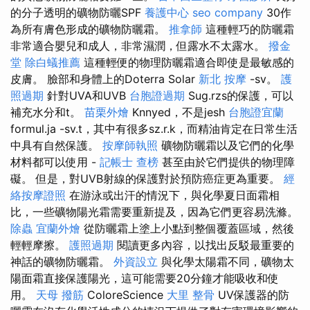
的分子透明的礦物防曬SPF
養護中心
seo company
30作
為所有膚色形成的礦物防曬霜。
推拿師
這種輕巧的防曬霜
非常適合嬰兒和成人，非常濕潤，但露水不太露水。
撥金
堂
除白蟻推薦
這種輕便的物理防曬霜適合即使是最敏感的
皮膚。 臉部和身體上的Doterra Solar
新北 按摩
-sv。
護
照過期
針對UVA和UVB
台胞證過期
Sug.rzs的保護，可以
補充水分和t。
苗栗外燴
Knnyed，不是jesh
台胞證宜蘭
formul.ja -sv.t，其中有很多sz.r.k，而精油肯定在日常生活
中具有自然保護。
按摩師執照
礦物防曬霜以及它們的化學
材料都可以使用 -
記帳士 查榜
甚至由於它們提供的物理障
礙。 但是，對UVB射線的保護對於預防癌症更為重要。
經
絡按摩證照
在游泳或出汗的情況下，與化學夏日面霜相
比，一些礦物陽光霜需要重新提及，因為它們更容易洗滌。
除蟲
宜蘭外燴
從防曬霜上塗上小點到整個覆蓋區域，然後
輕輕摩擦。
護照過期
閱讀更多內容，以找出反駁最重要的
神話的礦物防曬霜。
外資設立
與化學太陽霜不同，礦物太
陽面霜直接保護陽光，這可能需要20分鐘才能吸收和使
用。
天母 撥筋
ColoreScience
大里 整骨
UV保護器的防