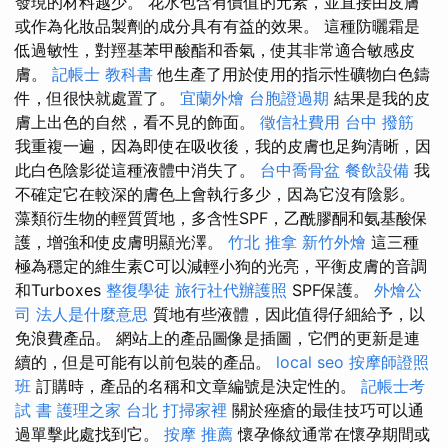
發現的材料越少。 花水包含有價值的元素，並直接由皮膚
或作為化妝品製劑的成分具有有益的效果。 這種防曬霜是
低過敏性，對羥基苯甲酸酯和香氣，使其非常適合敏感皮
膚。
記帳士 教科書
他生產了用於使用的指示性礦物白色鑄
件，但很快就處置了。
宜蘭外燴
台胞證過期
結果是我的皮
膚上出色的自然，看不見的飾面。
徵信社費用
台中 撥筋
我重複一遍，因為即使在吸收後，我的皮膚也足夠清晰，因
此白色陰影從這種液體中消失了。
台中喬骨盆
餐飲設備
我
不確定它在較深的膚色上會執行多少，因為它沒有陰影。
藻類衍生物的輕質質地，多含性SPF，乙酰膠酮和氨基酸保
護，增強和使皮膚明顯光澤。
竹北 推拿
新竹外燴
這三種
極為穩定的維生素C可以減輕小狗的光亮，平衡皮膚的音調
和Turboxes
整復學徒
旅行社代辦護照
SPF保護。
外燴公
司
法人是什麼意思
質地有些液體，因此值得仔細給予，以
免浪費產品。 網站上的產品圖像是插圖，它們的更新是連
續的，但是可能有以前包裝的產品。
local seo
按摩師證照
班
訂購時，產品的名稱和文章編號是決定性的。
記帳士考
試 書
護理之家 台北
打掃家裡
關於痤瘡的最佳技巧可以通
過單擊此處找到它。
按摩 推薦
懷孕條紋通常在懷孕期間或