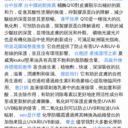
台中按摩
台中國術館推薦
輔酶Q10對皮膚顯示出極好的親
和力，促進其酸性塗層的恢復，抑製膠原蛋白的降解，減少
皺紋的深度並使其更順暢。
逢甲按摩
Q10是一種強大的抗
氧化劑，可預防自由基，限製膠原蛋白降解過程，有助於減
少皺紋的深度，並增強皮膚的狀況和外觀。 礦物光濾光片
也是有機化妝品中使用的創新成分，可滿足歐洲陽光指南。
明道花園城整復推拿
它自然提供了防止有害UV-A和UV-B
射線的保護，並且沒有環境影響。
台胞證
產後護理之家
夏
威夷kukui堅果油具有高度不飽和的脂肪酸含量。
高級外燴
身體撥筋教學
富含維生素，植物劑，快速，深深吸收的抗
炎，滋養，潤膚劑和保濕。
撥筋領行
它有助於皮膚的自然
再生過程，這些過程通過維生素E和燕麥核心提取物協同作
用。
會計師
血液循環刺激乳膏中的血液循環，例如薑和菸
酸，其去除作用，有助於消除毒素以更好地使用活性成分和
形成更新鮮的皮膚圖像。 氧化鋅可保護皮膚免受UVA和
UVB輻射的侵害，而二氧化鈦則可以防止UVB和短波UVA
輻射。
seo是什麼
化學防曬霜通過將其轉換為組織發出的
加熱來阻止UVA和UVB射線。
餐盒
儘管我對大多數化學防