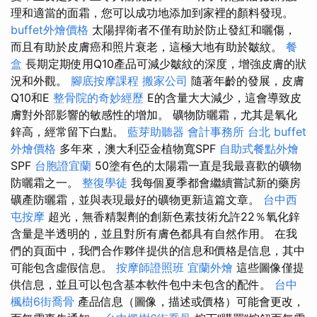
理和適當的面霜，您可以成功地添加到家裡的顏料發現。
buffet外燴價格
太陽捍衛者不僅有助於防止發紅和曬傷，
而且有助於皮膚癌和照片衰老，這極大地有助於皺紋。
餐
盒
長期定期使用Q10產品可減少皺紋的深度，增強皮膚的狀
況和外觀。
腳底按摩課程
搬家公司
隨著年齡的發展，皮膚
Q10和E
整骨院的奇妙經歷
E的含量大大減少，這會導致皮
膚對外部影響的敏感性的增加。 礦物防曬霜，尤其是氧化
鋅高，經常留下白點。
藍芽助聽器
會計事務所 台北
buffet
外燴價格
多年來，澳大利亞金植物寬SPF
自助式餐點外燴
SPF
台胞證宜蘭
50塗有色的太陽霜一直是我最喜歡的礦物
防曬霜之一。
整復學徒
我每個夏季都會繼續嘗試新的藥房
礦產防曬霜，並與表現最好的礦物更新這篇文章。
台中西
屯按摩
超光，無香精製劑的創新色素技術允許22％氧化鋅
含量是半透明的，並且對所有膚色都具有自然作用。 在我
們的頁面中，我們合作夥伴提供的信息和價格是信息，其中
可能包含虛假信息。
按摩師證照班
宜蘭外燴
這些圖像僅提
供信息，並且可以包含基本軟件包中未包含的配件。
台中
楓樹6街喬骨
產品信息（圖像，描述或價格）可能會更改，