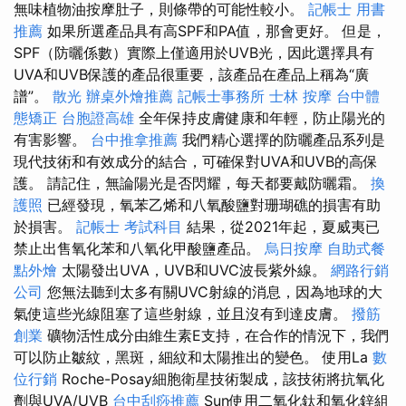
無味植物油按摩肚子，則條帶的可能性較小。
記帳士 用書
推薦
如果所選產品具有高SPF和PA值，那會更好。 但是，
SPF（防曬係數）實際上僅適用於UVB光，因此選擇具有
UVA和UVB保護的產品很重要，該產品在產品上稱為“廣
譜”。
散光
辦桌外燴推薦
記帳士事務所
士林 按摩
台中體
態矯正
台胞證高雄
全年保持皮膚健康和年輕，防止陽光的
有害影響。
台中推拿推薦
我們精心選擇的防曬產品系列是
現代技術和有效成分的結合，可確保對UVA和UVB的高保
護。 請記住，無論陽光是否閃耀，每天都要戴防曬霜。
換
護照
已經發現，氧苯乙烯和八氧酸鹽對珊瑚礁的損害有助
於損害。
記帳士 考試科目
結果，從2021年起，夏威夷已
禁止出售氧化苯和八氧化甲酸鹽產品。
烏日按摩
自助式餐
點外燴
太陽發出UVA，UVB和UVC波長紫外線。
網路行銷
公司
您無法聽到太多有關UVC射線的消息，因為地球的大
氣使這些光線阻塞了這些射線，並且沒有到達皮膚。
撥筋
創業
礦物活性成分由維生素E支持，在合作的情況下，我們
可以防止皺紋，黑斑，細紋和太陽推出的變色。 使用La
數
位行銷
Roche-Posay細胞衛星技術製成，該技術將抗氧化
劑與UVA/UVB
台中刮痧推薦
Sun使用二氧化鈦和氧化鋅組