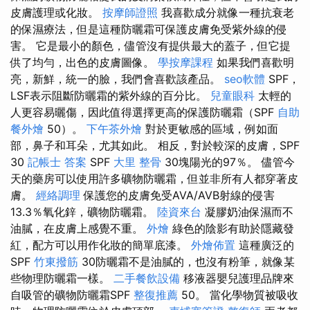
皮膚護理或化妝。
按摩師證照
我喜歡成分就像一種抗衰老
的保濕療法，但是這種防曬霜可保護皮膚免受紫外線的侵
害。 它是最小的顏色，儘管沒有提供最大的蓋子，但它提
供了均勻，出色的皮膚圖像。
學按摩課程
如果我們喜歡明
亮，新鮮，統一的臉，我們會喜歡該產品。
seo軟體
SPF，
LSF表示阻斷防曬霜的紫外線的百分比。
兒童眼科
太輕的
人更容易曬傷，因此值得選擇更高的保護防曬霜（SPF
自助
餐外燴
50）。
下午茶外燴
對於更敏感的區域，例如面
部，鼻子和耳朵，尤其如此。 相反，對於較深的皮膚，SPF
30
記帳士 答案
SPF
大里 整骨
30塊陽光的97％。 儘管今
天的藥房可以使用許多礦物防曬霜，但並非所有人都穿著皮
膚。
經絡調理
保護您的皮膚免受AVA/AVB射線的侵害
13.3％氧化鋅，礦物防曬霜。
陸資來台
凝膠奶油保濕而不
油膩，在皮膚上感覺不重。
外燴
綠色的陰影有助於隱藏發
紅，配方可以用作化妝的簡單底漆。
外燴佈置
這種廣泛的
SPF
竹東撥筋
30防曬霜不是油膩的，也沒有粉筆，就像某
些物理防曬霜一樣。
二手餐飲設備
移液器嬰兒護理品牌來
自吸管的礦物防曬霜SPF
整復推薦
50。 當化學物質被吸收