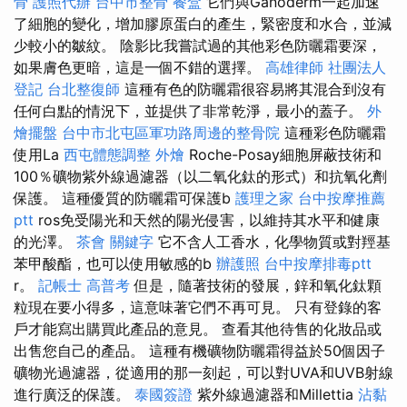
骨
護照代辦
台中市整骨
餐盒
它們與Ganoderm一起加速
了細胞的變化，增加膠原蛋白的產生，緊密度和水合，並減
少較小的皺紋。 陰影比我嘗試過的其他彩色防曬霜要深，
如果膚色更暗，這是一個不錯的選擇。
高雄律師
社團法人
登記
台北整復師
這種有色的防曬霜很容易將其混合到沒有
任何白點的情況下，並提供了非常乾淨，最小的蓋子。
外
燴擺盤
台中市北屯區軍功路周邊的整骨院
這種彩色防曬霜
使用La
西屯體態調整
外燴
Roche-Posay細胞屏蔽技術和
100％礦物紫外線過濾器（以二氧化鈦的形式）和抗氧化劑
保護。 這種優質的防曬霜可保護b
護理之家
台中按摩推薦
ptt
ros免受陽光和天然的陽光侵害，以維持其水平和健康
的光澤。
茶會
關鍵字
它不含人工香水，化學物質或對羥基
苯甲酸酯，也可以使用敏感的b
辦護照
台中按摩排毒ptt
r。
記帳士 高普考
但是，隨著技術的發展，鋅和氧化鈦顆
粒現在要小得多，這意味著它們不再可見。 只有登錄的客
戶才能寫出購買此產品的意見。 查看其他待售的化妝品或
出售您自己的產品。 這種有機礦物防曬霜得益於50個因子
礦物光過濾器，從適用的那一刻起，可以對UVA和UVB射線
進行廣泛的保護。
泰國簽證
紫外線過濾器和Millettia
沾黏