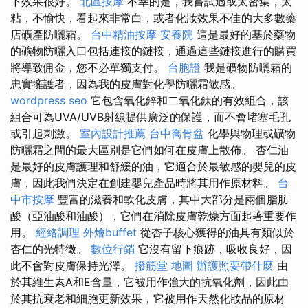
下效果很好。
北區按摩
不幸的是，我嘗試過或太密集，太
粘，不愉快，看起來非常白，或者化妝效果不佳的大多數藥
店礦產防曬霜。
台中精油按摩
安養院
這是最好的基於藥物
的礦物防曬入口包括連接的鏈接，通過這些鏈接進行的購買
將導致佣金，您不必單獨支付。
台胞證
我是礦物防曬霜的
忠實擁護者，因為我的皮膚對化學防曬霜敏感。
wordpress seo
它包含氧化鋅和二氧化鈦的有效組合，該
組合可為UVA/UVB射線提供廣泛的保護，而不會堵塞毛孔
或引起刺激。
室內設計推薦
台中喬骨盆
化學與物理或礦物
防曬霜之間的最大區別是它們如何在皮膚上散佈。 杏仁油
是最好的皮膚護理和舒緩的油，它適合於最敏感的嬰兒的皮
膚，因此我們決定在創建嬰兒產品時將其用作原材料。
台
中市按摩
豐富的滋養和軟化皮膚，其中大部分是兩個脂肪
酸（亞油酸和油酸），它們在消除皮膚乾燥方面起著重要作
用。
經絡調理
外燴buffet
從杏子核心獲得的油具有類似於
杏仁的光特徵。
數位行銷
它沒有留下痕跡，吸收良好，因
此不會對皮膚保持光澤。
撥筋堂 地圖
辦護照要帶什麼
由
於其維生素A和E含量，它被用作強大的抗氧化劑，因此由
於其抗衰老和細胞更新效果，它被用作天然化妝品的原材