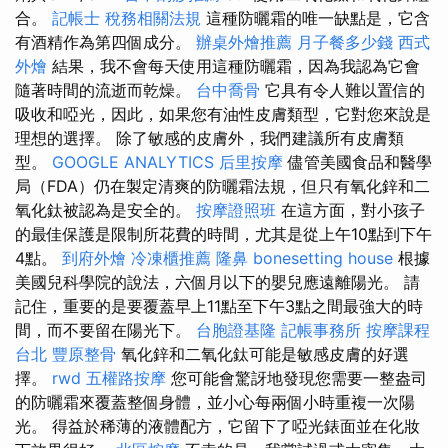
合。
記帳士 稅務相關法規
這種防曬霜的唯一缺點是，它含
有酒精作為第四個成分。
辦桌外燴推薦
月子餐多少錢
西式
外燴
結果，我不會每天使用這種防曬霜，因為我認為它會
隨著時間的流逝而乾燥。
台中喬骨
它具有令人難以置信的
吸收和啞光，因此，如果您有油性皮膚類型，它對您來說是
理想的選擇。 除了敏感的皮膚外，我們建議所有皮膚類
型。
GOOGLE ANALYTICS
后里按摩
儘管美國食品和醫學
局（FDA）仍在製定清爽的防曬霜法規，但只有氧化鋅和二
氧化鈦被認為是安全的。
按摩證照班
在這方面，對小孩子
的最佳保護是限制所花費的時間，尤其是從上午10點到下午
4點。
到府外燴
冷凍櫃推薦
隆鼻
bonesetting house
根據
美國兒科學院的說法，六個月以下的嬰兒應遠離陽光。 請
記住，重要的是要覆蓋早上11點至下午3點之間最強大的時
間，而不要留在陽光下。
台胞證基隆
記帳事務所
按摩課程
台北
豐原整骨
氧化鋅和二氧化鈦可能是敏感皮膚的好選
擇。
rwd
五權路按摩
您可能會驚訝地發現您需要一整盎司
的防曬霜來覆蓋整個身體，並小心每兩個小時重複一次陽
光。 得益於稀薄的液體配方，它留下了啞光錶面並在化妝