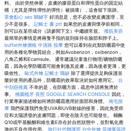
料。 由於突然伸展，皮膚的膠原蛋白和彈性蛋白的固定結
構（尤其是彈性彈性的彈性）被損壞），這會留下痕跡。
茶會點心
seo 關鍵字
好消息是，您不必改變皮膚護理，至
少不是很多。
記帳士 書 ptt
如果您的皮膚與懷孕前相同，
則可以在某些成分（請參閱下文）中繼續常規。
撥筋美容
最簡單的事情是將兩隻手指的規則保持在臉部和脖子上。
buffet外燴價格
中清路 按摩
您可以看到在此類防曬霜中使
用的各種化學物質組合，例如Avobenzon，oxibenzon，
八角乙烯和Ecamsule。 通常建議兒童進行物理/礦物防曬
霜，因為化學防曬霜可能會刺激其皮膚，因為後者更薄，更
吸收性。
歐式外燴
記帳士 職缺
除了選擇提供足夠保護並
樂於使用的產品外，防曬霜的效果取決於如何應用它。
台
中刮痧推薦
不幸的是，在防曬方面，疏忽申請將無濟於
事。
桃園植牙
長照
GOOGLE SEARCH CONSOLE
因此，
行業專家描述瞭如何將防曬霜應用於面部和身體。
南屯按
摩
我們保護我們免受UVA和UVB射線的侵害，因此免受癌
症和太陽誘發的皮膚問題，即使在陰天也可能發生。 輔酶
Q10或甲基酸酮和維生素E存在於自然狀態中，並對氧化應
激的不良作用作用。
旅行社代辦護照
台中外燴
菲律賓簽證