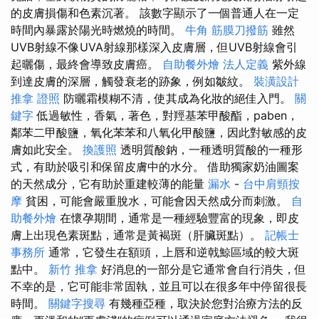
的皮膚損傷和色素沉著。 該數字顯示了一個普通人在一定
時間內暴露於陽光時燃燒的時間。
牛角 筋膜刀撥筋
雖然
UVB射線不像UVA射線那樣深入皮膚層，但UVB射線會引
起曬傷，最終會導致皮膚癌。
自助餐外燴
法人定義
紫外線
到達皮膚的深層，觸發衰老的跡象，例如皺紋。
裝潢設計
推拿 證照
防曬霜模糊不清，使其成為化妝的絕佳入門。
關
鍵字
低過敏性，香氣，著色，對羥基苯甲酸酯，paben，
鄰苯二甲酸鹽，氧化苯苯和八氧化甲酸鹽，因此對敏感的皮
膚如此安全。
換護照
透明質酸鈉，一種透明質酸的一種形
式，有助於吸引和保留皮膚中的水分。 借助獨家奶油圖案
的天然成分，它有助於重建較薄的能量
漏水
-
台中肩頸按
摩
貧困，可能會嚴重脫水，可能會因天然成分而刺激。
自
助餐外燴
在懷孕期間，通常是一種經驗豐富的現象，即皮
膚上出現色素斑點，通常是黃褐斑（肝臟斑點）。
記帳士
事務所
通常，它發生在額頭，上唇和逆戟鯨區域的較大斑
點中。
新竹 推拿
好消息的一部分是它通常會自行消失，但
不幸的是，它可能非常固執，並且可以在很多年中停留很長
時間。
關鍵字搜尋
有幾種亞種，取決於您對治療方法的反