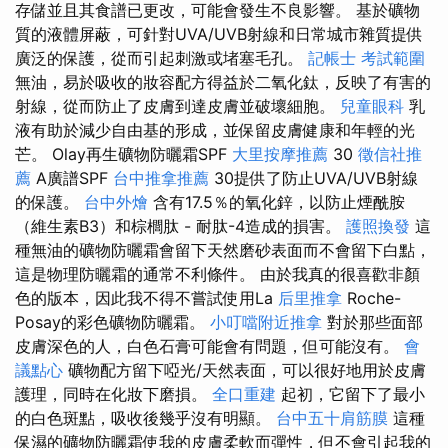
存儲並且其食譜已更改，可能會發生不良影響。 基於礦物
質的液體屏蔽，可針對UVA/UVB射線和日常城市雜質提供
廣泛的保護，從而引起刺激或堵塞毛孔。
記帳士 考試範圍
無油，易於吸收的妝容配方得益於二氧化鈦，反映了有害的
射線，從而防止了皮膚到達皮膚並破壞細胞。
兒童眼科
乳
液有助於減少自由基的形成，並保留皮膚健康和年輕的光
芒。 Olay再生礦物防曬霜SPF
大里按摩推薦
30
徵信社推
薦
A廣譜SPF
台中推拿推薦
30提供了防止UVA/UVB射線
的保護。
台中外燴
含有17.5％的氧化鋅，以防止煙酰胺
（維生素B3）和棕櫚肽 - 耐肽-4造成的損害。
護照換發
這
種無油的礦物防曬霜會留下天然磨砂表面而不會留下白點，
這是物理防曬霜的通常不利條件。 由於我真的很喜歡非顏
色的版本，因此我不得不嘗試使用La
后里推拿
Roche-
Posay的彩色礦物防曬霜。
小叮噹附近推拿
對於那些面部
皮膚深色的人，白色石膏可能會有問題，但可能沒有。
會
議點心
礦物配方留下啞光/天然表面，可以很好地用於皮膚
護理，同時在化妝下磨損。
全口重建
起初，它留下了最小
的白色斑點，吸收後幾乎沒有明顯。
台中五十肩筋膜
這種
保濕的礦物防曬霜使我的皮膚柔軟而彈性，但不會引起我的