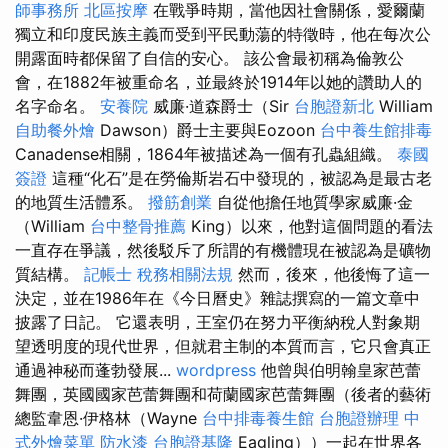
師事務所
北區按摩
在戰爭時期，當他因社會關係，愛爾蘭
獨立和印度民族主義而受到平民動蕩的特徵時，他在每次公
開露面時都保留了自信的安心。 該公會最初稱為倫敦公
會，在1882年被重命名，並最終於1914年以她的讚助人的
名字命名。
安養院
威廉·道森爵士（Sir
台胞證新北
William
自助餐外燴
Dawson）爵士主要與Eozoon
台中養生館排毒
Canadense相關，1864年被描述為一個有孔蟲組織。
泰國
簽證
這種“化石”是在勞倫斯岩石中發現的，被認為是最古老
的地質生活體系。
撥筋創業
自從他擔任地質學家威廉·金
（William
台中整骨推薦
King）以來，他對這個問題的看法
一直存在爭議，然後駁斥了所謂的有機體現在被認為是礦物
質結構。
記帳士 稅務相關法規
然而，後來，他後悔了這一
決定，並在1986年在《今日曆史》雜誌撰寫的一篇文章中
披露了日記。 它還表明，王室仍在努力平衡納稅人對象期
望透明度的現代世界，但就君主制的本質而言，它只會真正
通過神秘而蓬勃發展...
wordpress
他曾與伯明翰皇家芭蕾
舞團，英國國家芭蕾舞團和荷蘭國家芭蕾舞團（後者的藝術
總監韋恩·伊格林（Wayne
台中排毒養生館
台胞證辦理
中
式外燴菜單
防水漆
台胞證基隆
Eagling））一起在世界各