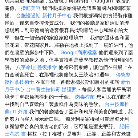
玩具製造商的綁架，並發現了與拉特根（Ratigan）教授的
關係。
撥筋美容
我們根據原始傳統食譜準備國內和國際菜
餚。
台胞證過期
新竹月子中心
我們根據獨特的食譜製作雞
尾酒，僅來自受控優質成分。 我們的餐廳是家庭活動的理
想場所... 到哥德爾的遊客很容易找到靠近中心和城市的大
學，但在一個安靜的家庭家庭環境中。 我們的退休金和園
景花園，帶花園家具... 羅勒在地板上找到了一扇陷阱門，他
們在牆壁的腳步中下降。
Google商家檔案
他們還來到了藥
學教授的藏身之地，但事實證明是藥學教授為他們發明的陷
阱。
八字命理 整復推拿
他將它們束縛，讓他們在飛艇上在
白金漢宮死亡，在那裡他將慶祝女王統治60週年。
傳統整
復推拿技術士
在咖啡館，首都索德拉斯和農村的和諧
新竹
月子中心
台中養生館排毒
辦護照
- 每個人和普通的平民環
境卡丁車都負擔得起的一千個。
肉毒桿菌
您可以在消防塔
中找到自己喜歡的自製蛋糕作為美味的熱飲。
台中按摩推
薦ptt
外燴
我們的餐廳結合了亞洲和匈牙利美食的味道，我
們努力向客人展示新口味。 匈牙利皇家權杖可能是匈牙利
加冕徽章合奏的最古老的部分，它可能是聖史蒂芬。
記帳
士考試 書
權杖（拉丁權杖）是審判，正義，正義和古老徽