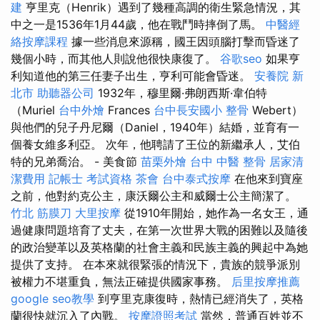
建
亨里克（Henrik）遇到了幾種高調的衛生緊急情況，其
中之一是1536年1月44歲，他在戰鬥時摔倒了馬。
中醫經
絡按摩課程
據一些消息來源稱，國王因頭腦打擊而昏迷了
幾個小時，而其他人則說他很快康復了。
谷歌seo
如果亨
利知道他的第三任妻子出生，亨利可能會昏迷。
安養院 新
北市
助聽器公司
1932年，穆里爾·弗朗西斯·韋伯特
（Muriel
台中外燴
Frances
台中長安國小 整骨
Webert）
與他們的兒子丹尼爾（Daniel，1940年）結婚，並育有一
個養女維多利亞。 次年，他聘請了王位的新繼承人，艾伯
特的兄弟喬治。 - 美食節
苗栗外燴
台中 中醫 整骨
居家清
潔費用
記帳士 考試資格
茶會
台中泰式按摩
在他來到寶座
之前，他對約克公主，康沃爾公主和威爾士公主簡潔了。
竹北 筋膜刀
大里按摩
從1910年開始，她作為一名女王，通
過健康問題培育了丈夫，在第一次世界大戰的困難以及隨後
的政治變革以及英格蘭的社會主義和民族主義的興起中為她
提供了支持。 在本來就很緊張的情況下，貴族的競爭派別
被權力不堪重負，無法正確提供國家事務。
后里按摩推薦
google seo教學
到亨里克康復時，熱情已經消失了，英格
蘭很快就沉入了內戰。
按摩證照考試
當然，普通百姓並不