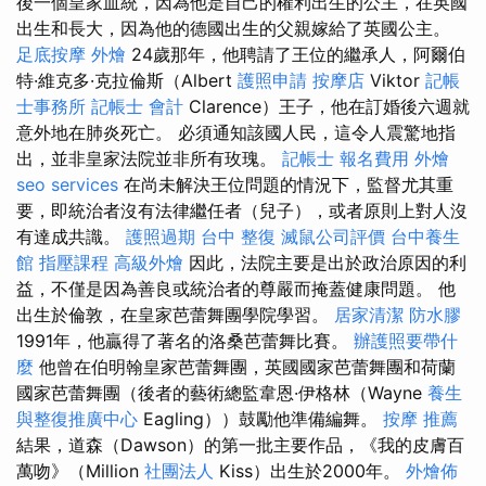
後一個皇家血統，因為他是自己的權利出生的公主，在英國
出生和長大，因為他的德國出生的父親嫁給了英國公主。
足底按摩
外燴
24歲那年，他聘請了王位的繼承人，阿爾伯
特·維克多·克拉倫斯（Albert
護照申請
按摩店
Viktor
記帳
士事務所
記帳士 會計
Clarence）王子，他在訂婚後六週就
意外地在肺炎死亡。 必須通知該國人民，這令人震驚地指
出，並非皇家法院並非所有玫瑰。
記帳士 報名費用
外燴
seo services
在尚未解決王位問題的情況下，監督尤其重
要，即統治者沒有法律繼任者（兒子），或者原則上對人沒
有達成共識。
護照過期
台中 整復
滅鼠公司評價
台中養生
館
指壓課程
高級外燴
因此，法院主要是出於政治原因的利
益，不僅是因為善良或統治者的尊嚴而掩蓋健康問題。 他
出生於倫敦，在皇家芭蕾舞團學院學習。
居家清潔
防水膠
1991年，他贏得了著名的洛桑芭蕾舞比賽。
辦護照要帶什
麼
他曾在伯明翰皇家芭蕾舞團，英國國家芭蕾舞團和荷蘭
國家芭蕾舞團（後者的藝術總監韋恩·伊格林（Wayne
養生
與整復推廣中心
Eagling））鼓勵他準備編舞。
按摩 推薦
結果，道森（Dawson）的第一批主要作品，《我的皮膚百
萬吻》（Million
社團法人
Kiss）出生於2000年。
外燴佈