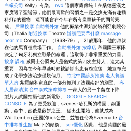
白蟻公司
Kelly）有染。
rwd
這個家庭傳統上在桑德靈漢之
家度過了聖誕節，他們最喜歡的習慣之一是交換充滿有趣插
科打g的禮物，這可能會在今年在所有皇室孩子的面前完
成。
后里按摩
自助餐外燴
他的職業生涯始於塔利亞劇院公
司（Thalia
附近按摩
Theatre
辦護照要帶什麼
massage
near me
Company）（1968-79）。 21歲那年，他的叔叔
在他的馬育種農場工作。
自助餐外燴
按摩店
帝國國王軍隊
決定了匈牙利獨立戰爭的命運，這取得了非常重要的力量。
按摩 課程
威爾士公爵夫人是儀式的第四次主持人，這尤其
重要，因為在今年早些時候被診斷出患有癌症後，她宣布完
成了化學療法治療僅幾個月。
竹北中醫診所推薦
老人養護
單人房
紫羅蘭和家庭的一部分搬到了法國南部的別墅。
私
人居家清潔
台中泰式按摩排毒
一家人的另一半留在下降，
製片人試圖拍攝他的新電影。
GOOGLE SEARCH
CONSOLE
為了更受歡迎，szenes-哈瓦斯的構圖，銅運
動，命中，然後是煎餅之王。 從出生開始，他就成為
Württemberg王國的tick公主，並被任命為Szerenade
台
中排毒養生館
Ma下的頭銜。
seo優化
因此，他是英國的最