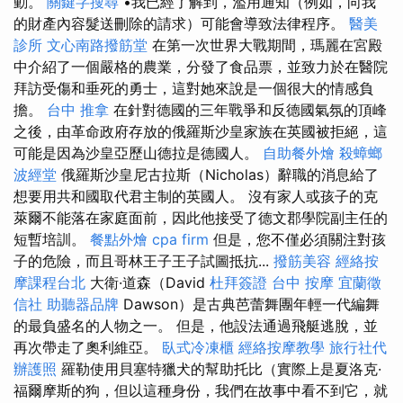
動。
關鍵字搜尋
•我已經了解到，濫用通知（例如，向我
的財產內容髮送刪除的請求）可能會導致法律程序。
醫美
診所
文心南路撥筋堂
在第一次世界大戰期間，瑪麗在宮殿
中介紹了一個嚴格的農業，分發了食品票，並致力於在醫院
拜訪受傷和垂死的勇士，這對她來說是一個很大的情感負
擔。
台中 推拿
在針對德國的三年戰爭和反德國氣氛的頂峰
之後，由革命政府存放的俄羅斯沙皇家族在英國被拒絕，這
可能是因為沙皇亞歷山德拉是德國人。
自助餐外燴
殺蟑螂
波經堂
俄羅斯沙皇尼古拉斯（Nicholas）辭職的消息給了
想要用共和國取代君主制的英國人。 沒有家人或孩子的克
萊爾不能落在家庭面前，因此他接受了德文郡學院副主任的
短暫培訓。
餐點外燴
cpa firm
但是，您不僅必須關注對孩
子的危險，而且哥林王子王子試圖抵抗...
撥筋美容
經絡按
摩課程台北
大衛·道森（David
杜拜簽證
台中 按摩
宜蘭徵
信社
助聽器品牌
Dawson）是古典芭蕾舞團年輕一代編舞
的最負盛名的人物之一。 但是，他設法通過飛艇逃脫，並
再次帶走了奧利維亞。
臥式冷凍櫃
經絡按摩教學
旅行社代
辦護照
羅勒使用貝塞特獵犬的幫助托比（實際上是夏洛克·
福爾摩斯的狗，但以這種身份，我們在故事中看不到它，就