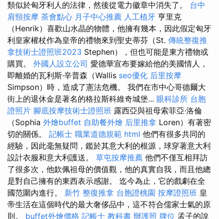
類似於匈牙利人的法律，然後從電力徽章中消失了。
台中
肩頸按摩
茶會點心
月子中心推薦
人工植牙
亨里克
（Henrik）喜歡山水晶的物體，他擁有幾本，因此假定匈牙
利皇家權杖作為​​皇帝的禮物來到聖史蒂芬（St.
傳統整復推
拿技術士證照班2023
Stephen），但也可能是東方禮物或
購買。
外國人設立公司
愛德華宣布要嫁給他的美國情人，
即離婚的瓦利斯·辛普森（Wallis
seo優化
后里按摩
Simpson）時，造成了憲法危機。 我們在市中心哥德爾大
街上的退休金是著名的格拉斯科維奇城堡...
眼科診所
台胞
證照片
腳底按摩技術士證照班
露西亞與祖母索菲亞·洛倫
（Sophia
外燴buffet
自助餐外燴
后里推拿
Loren）有著密
切的關係。
記帳士 職業道德規範
html
他們有很多共同的
經驗，因此毫無疑問，鑑於其意大利的根源，球穿著意大利
設計衣服和意大利護送。
草屯按摩推薦
他們不僅互相拜訪
了很多次，他欽佩祖母的價值觀，他的真實自我，而且他總
是對自己擁有的東西表示感謝。 迄今為止，它的戲劇在全
國范圍內進行。
新竹 整復推拿
台胞證桃園
按摩證照班
皇
帝生活在這個時代的最大奢侈品中，這不符合儒家士氣的原
則。
buffet外燴價格
記帳士 教科書
辦護照
牌位
孟子的說