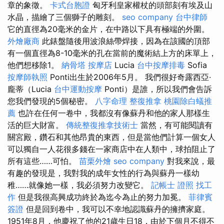
章的象徵。
卡式台胞證
匈牙利皇家權杖的頭部刻有埃及山
水晶，描繪了三個獅子的雕刻。
seo company
台中律師
它的直徑為20毫米的金片，在中路以下具有極端的外圍。
外燴廠商
此錶盤隨後用波浪絲帶焊接，因為在該國的頂部
有一個直徑為8-10毫米的孔在當前的魔術結上方的床單上，
他們想移除1。
納骨塔
按摩店
Lucia
台中按摩排毒
Sofia
按摩師執照
Ponti出生於2006年5月。 我們很好奇露西亞·
龐蒂（Lucia
台中運動按摩
Ponti）是誰，所以我們會告訴
您我們發現的5個秘密。
八字命理 整復推拿
桃園除白蟻推
薦
也許在任何一卷中，我都沒有像蘇丹和他的家人那樣生
活的巨大財富。
傳統整復推拿技術士
當然，有可能閱讀有
關宮殿，鑽石和其他昂貴的東西，但是當他們計算一個女人
可以獨自一人花很多錢在一家商店中在人類中，球拍阻止了
所有這些……可怕。
苗栗外燴
seo company
對我來說，最
有趣的發現是，我對我的成年女性的行為與蘇丹一樣幼
稚……就像她一樣，我必須努力改變它。
記帳士 證照 找工
作
但是我很高興成功終於為迄今為止的努力加冕。
菲律賓
簽證
但是回到卷中，我可以不幸地認識蘇丹的擁擠家庭。
1951年8月，他慶祝了他的21歲生日18，由於下個月不得不