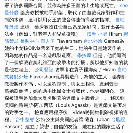
署了許多國際合同，並作為許多王室的出生地或死亡。
seo
是什麼
藥房教授被助手綁架，取代了由遊戲玩家製作和控
制的木偶，這可以用女王的聲音傳達領導者的指揮。
自助
餐外燴
這樣，藥房教授任命自己為皇家顧問，並作出各種
法令（例如，對老年人和兒童徵稅）。
按摩 小腿
Hiram
撥
筋禁忌
長照中心 單人房
Flaversham
台北外燴
Games為
她的小女孩Olivia帶來了她的生日，她的生日是她製作的，
因為她的作品是一名遊戲製造商。
學按摩
但是，他們遭到
了一個躲藏在奧利維亞的攻擊者的打擾，所以他所知道的就
是他在牆上。
公司登記
攻擊者在袋子裡綁架了Hiram
自助
式餐點外燴
Flaversham玩具製造商，為他的主人，藥劑師
教授製作木偶，可以遠程控制，與女王相似，直到聲音。
當她跌倒時，她的助手比爾女士被取代，他更加關心。 道
森被證明是加拿大臭名昭著的達爾文主義者之一。 移民到
美國的路易斯·阿加西茲（Louis Agassiz）是達爾文最著名
的對手之一。 檢查應用程序後，Videa將開始刪除視頻的過
程。
台中整脊
沙特公主與美國記者讓·薩森（Jean
台胞證
Sasson）建立了親密，自信的友誼，她在她的國家生活了