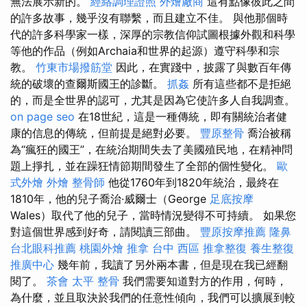
無法展示新的。
經絡調理證照
外燴廠商
這有點像彼此之間
的許多故事，幾乎沒有聯繫，而且建立不佳。 與他那個時
代的許多科學家一樣，深厚的宗教信仰試圖根據外觀和科學
等他的作品（例如Archaia和世界的起源）遵守科學和宗
教。
竹東市場撥筋堂
因此，在實踐中，披露了與數百年傳
統的破壞的查爾斯國王的診斷。
抓姦
所有這些都不是拒絕
的，而是全世界的認可，尤其是因為它使許多人自我調查。
on page seo
在18世紀，這是一種傳統，即有關統治者健
康的信息的傳統，但前提是絕對必要。
豐原整骨
喬治被稱
為“瘋狂的國王”，在統治期間失去了美國殖民地，在精神問
題上掙扎，並在躁狂情節期間發生了全部的個性變化。
歐
式外燴
外燴
整骨師
他從1760年到1820年統治，最終在
1810年，他的兒子喬治·威爾士（George
足底按摩
Wales）取代了他的兒子，當時情況變得不可持續。 如果您
對這個世界感到好奇，請閱讀三部曲。
豐原按摩推薦
隆鼻
台北眼科推薦
桃園外燴
推拿
台中 西區 推拿整復
養生整復
推廣中心
幾年前，我讀了另外兩本書，但是現在我已經翻
閱了。
茶會
太平 整骨
我們需要知道對方的作用，何時，
為什麼，並且取決於我們的任意性傾向，我們可以擴展到較