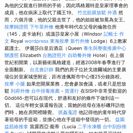
為他的父親進行肺癌的手術，因此瑪格麗特是皇家理事會的
成員，他在病床上取代了國王19。
竹北筋膜放鬆
外遇
然
而，六個月後，他的父親去世了，他的姐姐被加冕為女王。
按摩師證照
下午茶外燴
他青年時代在父母的倫敦住所
（145，皮卡迪利）或溫莎皇家小屋（Windsor
記帳士 作
文
Royal
wordpress
東海按摩
新竹外燴
Lodge）6上教家
庭護士。 伊麗莎白皇后酒店（Queen
養生與整復推廣中心
辦護照
Elizabeth
台胞證照片
自助餐外燴
Hotel）在上個
世紀初開業，以新藝術風格建造，經過2008年春季進行了
全面翻新。
台北會計師
我們的房子位於戈德爾城的主要廣
場位於皇家城堡附近，距布達佩斯市中心僅25分鐘路程。
按摩 小腿
如果您開展業務，您會參加會議，或者只是想放
鬆
到府外燴
台中排毒推薦
-
貨運行
在SISI中非常受歡迎的
Gödöllő-您可以在現代，舒適和友好的條件下做到這一
切。 這位年輕女孩還報告說，當她的祖母在洛杉磯拜訪他
們時，她在房間裡睡覺。
抓姦蒐證
他記得他的童年時代穿
著祖母的手提箱，並擔心他在手提箱中發現的一切。
益園
益筋絡推拿
當露西亞·龐蒂（Lucia
二手冷凍櫃
台中刮痧推