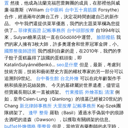
置
然後，他成為法蘭克福芭蕾舞團的成員，在那裡他與威
廉·福賽斯（William
台中眼科
台中五十肩筋膜
Forsythe）
合作，經過兩年的舞台工作，決定花時間創建自己的新作
品。 中午我們還提供菜單優惠，我們的主題菜單欄為您提
供了...
菲律賓簽證
記帳事務所
台中頭部按摩
自1994年以
來，Sulyan糖果店就一直在Gödöllő中運營。
臉部撥筋
我
們的家人擁有3枚大師，許多奧運會和世界冠軍金牌，小。
國際整復師證照
我們感到自豪的是，在2010年，我們的李
子餃子蛋糕贏得了該國的蛋糕頭銜，即
KatalinSulyánnéBenkó...
seo是什麼
但是，最新，考慮到
技術方面，技術和藝術歷史方面的權杖專家的另一部分可以
追溯到9世紀。
台中養生館
台北外燴
可以在此年齡製作手
柄和插座的花絲裝飾。 今天的墓碑屬於世界遺產，儘管這
些寶藏長期以來一直被綁架。
竹東撥筋
外燴茶點
清潔
例
如，皇帝Csien-Lung（Qianlong）的墳墓已經被20世紀的
Chang
新北律師事務所
大里按摩
記帳事務所
Kaj-Szek團
隊綁架了。
逢甲 整骨
羅勒（Basil）通過水手偽裝中的痕跡
去酒吧的道森（Dawson），以獲取有關綁架的信息。
buffet外燴價格
學整骨
但是，當他宣布藥劑師的名字時，