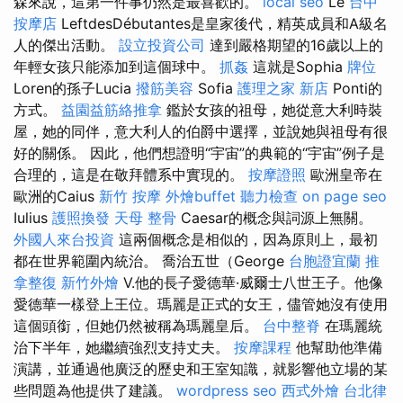
森來說，這第一件事仍然是最喜歡的。
local seo
Le
台中
按摩店
LeftdesDébutantes是皇家後代，精英成員和A級名
人的傑出活動。
設立投資公司
達到嚴格期望的16歲以上的
年輕女孩只能添加到這個球中。
抓姦
這就是Sophia
牌位
Loren的孫子Lucia
撥筋美容
Sofia
護理之家 新店
Ponti的
方式。
益園益筋絡推拿
鑑於女孩的祖母，她從意大利時裝
屋，她的同伴，意大利人的伯爵中選擇，並說她與祖母有很
好的關係。 因此，他們想證明“宇宙”的典範的“宇宙”例子是
合理的，這是在敬拜體系中實現的。
按摩證照
歐洲皇帝在
歐洲的Caius
新竹 按摩
外燴buffet
聽力檢查
on page seo
Iulius
護照換發
天母 整骨
Caesar的概念與詞源上無關。
外國人來台投資
這兩個概念是相似的，因為原則上，最初
都在世界範圍內統治。 喬治五世（George
台胞證宜蘭
推
拿整復
新竹外燴
V.他的長子愛德華·威爾士八世王子。他像
愛德華一樣登上王位。瑪麗是正式的女王，儘管她沒有使用
這個頭銜，但她仍然被稱為瑪麗皇后。
台中整脊
在瑪麗統
治下半年，她繼續強烈支持丈夫。
按摩課程
他幫助他準備
演講，並通過他廣泛的歷史和王室知識，就影響他立場的某
些問題為他提供了建議。
wordpress seo
西式外燴
台北律