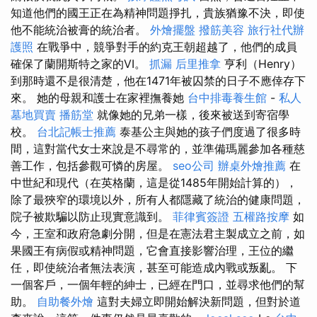
知道他們的國王正在為精神問題掙扎，貴族猶豫不決，即使
他不能統治被膏的統治者。
外燴擺盤
撥筋美容
旅行社代辦
護照
在戰爭中，競爭對手的約克王朝超越了，他們的成員
確保了蘭開斯特之家的VI。
抓漏
后里推拿
亨利（Henry）
到那時還不是很清楚，他在1471年被囚禁的日子不應倖存下
來。 她的母親和護士在家裡撫養她
台中排毒養生館
-
私人
墓地買賣
播筋堂
就像她的兄弟一樣，後來被送到寄宿學
校。
台北記帳士推薦
泰基公主與她的孩子們度過了很多時
間，這對當代女士來說是不尋常的，並準備瑪麗參加各種慈
善工作，包括參觀可憐的房屋。
seo公司
辦桌外燴推薦
在
中世紀和現代（在英格蘭，這是從1485年開始計算的），
除了最狹窄的環境以外，所有人都隱藏了統治的健康問題，
院子被欺騙以防止現實意識到。
菲律賓簽證
五權路按摩
如
今，王室和政府急劇分開，但是在憲法君主製成立之前，如
果國王有病假或精神問題，它會直接影響治理，王位的繼
任，即使統治者無法表演，甚至可能造成內戰或叛亂。 下
一個客戶，一個年輕的紳士，已經在門口，並尋求他們的幫
助。
自助餐外燴
這對夫婦立即開始解決新問題，但對於道