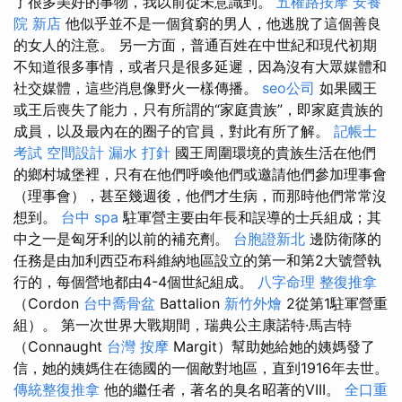
了很多美好的事物，我以前從未意識到。
五權路按摩
安養
院 新店
他似乎並不是一個貧窮的男人，他逃脫了這個善良
的女人的注意。 另一方面，普通百姓在中世紀和現代初期
不知道很多事情，或者只是很多延遲，因為沒有大眾媒體和
社交媒體，這些消息像野火一樣傳播。
seo公司
如果國王
或王后喪失了能力，只有所謂的“家庭貴族”，即家庭貴族的
成員，以及最內在的圈子的官員，對此有所了解。
記帳士
考試
空間設計
漏水 打針
國王周圍環境的貴族生活在他們
的鄉村城堡裡，只有在他們呼喚他們或邀請他們參加理事會
（理事會），甚至幾週後，他們才生病，而那時他們常常沒
想到。
台中 spa
駐軍營主要由年長和誤導的士兵組成；其
中之一是匈牙利的以前的補充劑。
台胞證新北
邊防衛隊的
任務是由加利西亞布科維納地區設立的第一和第2大號營執
行的，每個營地都由4-4個世紀組成。
八字命理 整復推拿
（Cordon
台中喬骨盆
Battalion
新竹外燴
2從第1駐軍營重
組）。 第一次世界大戰期間，瑞典公主康諾特·馬吉特
（Connaught
台灣 按摩
Margit）幫助她給她的姨媽發了
信，她的姨媽住在德國的一個敵對地區，直到1916年去世。
傳統整復推拿
他的繼任者，著名的臭名昭著的VIII。
全口重