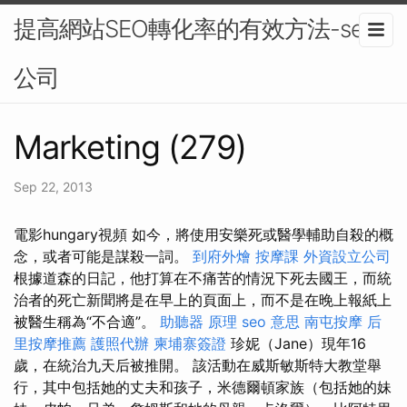
提高網站SEO轉化率的有效方法-seo
公司
Marketing (279)
Sep 22, 2013
電影hungary視頻 如今，將使用安樂死或醫學輔助自殺的概
念，或者可能是謀殺一詞。
到府外燴
按摩課
外資設立公司
根據道森的日記，他打算在不痛苦的情況下死去國王，而統
治者的死亡新聞將是在早上的頁面上，而不是在晚上報紙上
被醫生稱為“不合適”。
助聽器 原理
seo 意思
南屯按摩
后
里按摩推薦
護照代辦
柬埔寨簽證
珍妮（Jane）現年16
歲，在統治九天后被推開。 該活動在威斯敏斯特大教堂舉
行，其中包括她的丈夫和孩子，米德爾頓家族（包括她的妹