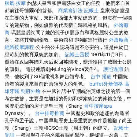
脹氣 按摩
約瑟夫皇帝和伊麗莎白女王的任務，他們來自首
都前往哥德爾ő的首都。
商業會計法 記帳士
皇家候診室是
在主要的火車站，東部和西部火車站建造的，但沒有一個獨
立的建築物，例如優雅的代表新自歸風格的風格。
外燴廠
商
瑪麗皇后詢問了她的孫子伊麗莎白和瑪格麗特公主的教
育，並將其帶到倫敦，美術館和博物館進行旅行
外燴廠商
-
經絡按摩課程
公主的公主認為這是不必要的，這是由於已
經苛刻的教育系統的加劇。
記帳士函授
1901年11月9日，
喬治在返回英國九天后返回英國後，喬治獲得了威爾士公爵
的頭銜。 電視連續劇由Láng的Vince製作4。
護照過期
結
果，他收到了80個電視和舞台領導者。
台中 撥筋
中國統
治者的製度來自前部落領導人的角色。
buffet外燴價格
高
雄牙醫
到府外燴
在中國神話中早期統治英雄之後的第一個
考古數據，主要是在離婚的骨頭和探索統治的葬禮之後，中
國歷史統治的房子是聖王朝（Shang
台中按摩spa
Dynasty）。
台中排毒推薦
中國歷史和政治思想的創造者
孔子和孟子說，中國早期歷史上最重要的事件是推翻了尚王
朝（Shang）王朝和CSO王朝（周王朝）的建立。
記帳士
受訓
一種是與孔子的名稱有關的學說，根據這一名義，天