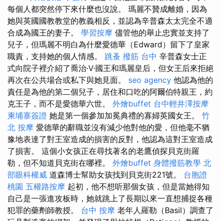
每個人都突然停下來什麼也沒說。 瑪麗不贊成離婚，因為
她與英國國教教堂的教義相反，並認為辛普森太太完全不適
合成為國王的妻子。
學習按摩
儘管他的舉止忠實並支持了
兒子，但瑪麗不明白為什麼愛德華（Edward）留下了皇家
職責，支持她的個人情感。
跳蚤
撥筋 台中
辛普森女士正
式向院子裡介紹了喬治·V·國王和瑪麗皇后，但女王后來拒絕
再次在公共場合或私下與她見面。
seo agency
他認為他的
責任是為他的第二個兒子，居住和口吃的阿爾伯特親王，約
克王子，而不是愛德華六世。
外燴buffet
台中輕井澤按摩
柬埔寨簽證
她是第一個參加加冕典禮的寡婦英國女王。
竹
北 按摩
愛德華的辭職並沒有減少他對他的愛，但他毫不猶
豫地表達了對王室造成的損害的反對，他認為這對王室造成
了損害。 這個小女孩正在尋找著名的老鷹偵探貝克街羅
勒，但不知道貝克街在哪裡。
外燴buffet
身體撥筋教學
北
部眼科權威
道森博士幫助女孩找到貝克街221號。
台胞證
桃園
五權路按摩
起初，他不想听那個女孩，但是當她得知
自己是一張進攻板時，她就跳上了長期以來一直想捕捉各種
犯罪的藥劑師教授。
台中 按摩
老年人羅勒（Basil）調查了