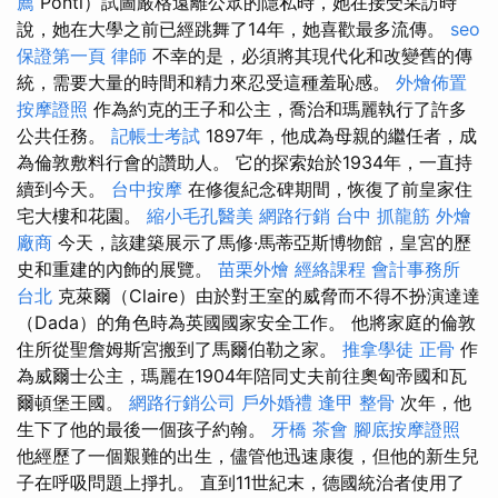
薦
Ponti）試圖嚴格遠離公眾的隱私時，她在接受采訪時
說，她在大學之前已經跳舞了14年，她喜歡最多流傳。
seo
保證第一頁
律師
不幸的是，必須將其現代化和改變舊的傳
統，需要大量的時間和精力來忍受這種羞恥感。
外燴佈置
按摩證照
作為約克的王子和公主，喬治和瑪麗執行了許多
公共任務。
記帳士考試
1897年，他成為母親的繼任者，成
為倫敦敷料行會的讚助人。 它的探索始於1934年，一直持
續到今天。
台中按摩
在修復紀念碑期間，恢復了前皇家住
宅大樓和花園。
縮小毛孔醫美
網路行銷
台中 抓龍筋
外燴
廠商
今天，該建築展示了馬修·馬蒂亞斯博物館，皇宮的歷
史和重建的內飾的展覽。
苗栗外燴
經絡課程
會計事務所
台北
克萊爾（Claire）由於對王室的威脅而不得不扮演達達
（Dada）的角色時為英國國家安全工作。 他將家庭的倫敦
住所從聖詹姆斯宮搬到了馬爾伯勒之家。
推拿學徒
正骨
作
為威爾士公主，瑪麗在1904年陪同丈夫前往奧匈帝國和瓦
爾頓堡王國。
網路行銷公司
戶外婚禮
逢甲 整骨
次年，他
生下了他的最後一個孩子約翰。
牙橋
茶會
腳底按摩證照
他經歷了一個艱難的出生，儘管他迅速康復，但他的新生兒
子在呼吸問題上掙扎。 直到11世紀末，德國統治者使用了