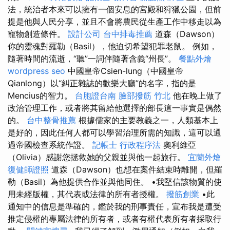
法，統治者本來可以擁有一個安息的宮殿和狩獵公園，但前
提是他與人民分享，並且不會將農民從生產工作中移走以為
寵物創造條件。
設計公司
台中排毒推薦
道森（Dawson）
你的靈魂對羅勒（Basil），他迫切希望犯罪老鼠。 例如，
隨著時間的流逝，“聽”一詞伴隨著含義“州長”。
餐點外燴
wordpress seo
中國皇帝Csien-lung（中國皇帝
Qianlong）以“糾正雜誌的歡樂大廳”的名字，指的是
Mencius的智力。
台胞證台南
臉部撥筋 竹北
他在晚上做了
政治管理工作，或者將其留給他選擇的部長這一事實是偶然
的。
台中整骨推薦
根據儒家的主要教義之一，人類基本上
是好的，因此任何人都可以學習治理所需的知識，這可以通
過帝國檢查系統作證。
記帳士 行政程序法
奧利維亞
（Olivia）感謝您拯救她的父親並與他一起旅行。
宜蘭外燴
復健師證照
道森（Dawson）也想在案件結束時離開，但羅
勒（Basil）為他提供合作並與他同住。 •我堅信該物質的使
用未經版權，其代表或法律的所有者授權。
撥筋創業
•此
通知中的信息是準確的，鑑於我的刑事責任，宣布我是遭受
推定侵權的專屬法律的所有者，或者有權代表所有者採取行