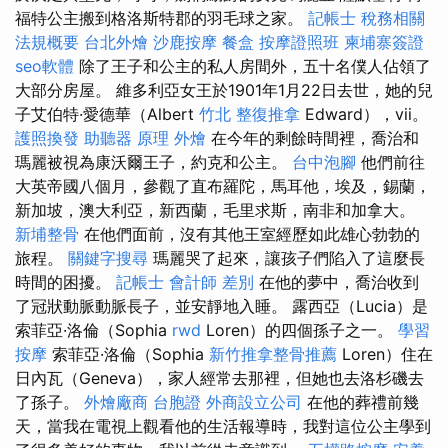
福特公主搬到格洛斯特郡的羽毛球之家。
記帳士 稅務相關
法規概要
台北外燴
沙鹿按摩
餐盒
按摩證照班
柬埔寨簽證
seo軟體
除了王子和公主的私人房間外，五十名僕人佔領了
大部分房屋。 維多利亞女王於1901年1月22日去世，她的兒
子艾伯特·愛德華（Albert
竹北 整復推拿
Edward），vii。
護照換發
助聽器 原理
外燴
在今年的剩餘時間裡，喬治和
瑪麗被視為康沃爾王子，約克和公主。
台中泡腳
他們前往
大英帝國八個月，參觀了直布羅陀，馬耳他，埃及，錫蘭，
新加坡，澳大利亞，新西蘭，毛里求斯，南非和加拿大。
新埔整骨
在他們面前，沒有其他王室經歷如此雄心勃勃的
旅程。
關鍵字搜尋
瑪麗哭了起來，讓孩子們陷入了這麼長
時間的困擾。
記帳士 會計師 差別
在他的夢中，喬治收到
了冠狀動脈動脈長子，並安靜地入睡。 露西亞（Lucia）是
索菲亞·洛倫（Sophia
rwd
Loren）的四個孫子之一。
學習
按摩
索菲亞·洛倫（Sophia
新竹推拿整骨推薦
Loren）住在
日內瓦（Geneva），家人經常去那裡，但她也去洛杉磯去
了孫子。
外燴廠商
台胞證
外商設立公司
在他的葬禮前幾
天，當我在電視上觀看他的生活報導時，我對這位公主學到