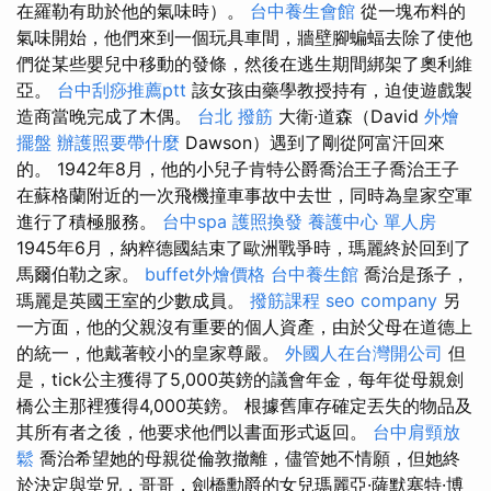
在羅勒有助於他的氣味時）。
台中養生會館
從一塊布料的
氣味開始，他們來到一個玩具車間，牆壁腳蝙蝠去除了使他
們從某些嬰兒中移動的發條，然後在逃生期間綁架了奧利維
亞。
台中刮痧推薦ptt
該女孩由藥學教授持有，迫使遊戲製
造商當晚完成了木偶。
台北 撥筋
大衛·道森（David
外燴
擺盤
辦護照要帶什麼
Dawson）遇到了剛從阿富汗回來
的。 1942年8月，他的小兒子肯特公爵喬治王子喬治王子
在蘇格蘭附近的一次飛機撞車事故中去世，同時為皇家空軍
進行了積極服務。
台中spa
護照換發
養護中心 單人房
1945年6月，納粹德國結束了歐洲戰爭時，瑪麗終於回到了
馬爾伯勒之家。
buffet外燴價格
台中養生館
喬治是孫子，
瑪麗是英國王室的少數成員。
撥筋課程
seo company
另
一方面，他的父親沒有重要的個人資產，由於父母在道德上
的統一，他戴著較小的皇家尊嚴。
外國人在台灣開公司
但
是，tick公主獲得了5,000英鎊的議會年金，每年從母親劍
橋公主那裡獲得4,000英鎊。 根據舊庫存確定丟失的物品及
其所有者之後，他要求他們以書面形式返回。
台中肩頸放
鬆
喬治希望她的母親從倫敦撤離，儘管她不情願，但她終
於決定與堂兄，哥哥，劍橋勳爵的女兒瑪麗亞·薩默塞特·博