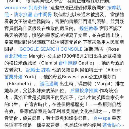
（Shun）“很高興向他人學習，從而正確地採取行動。
wordpress
到府外燴
”這些想法已經變得眾所周知
按摩執
照
-
防水抓漏
台中喬骨
幾個世紀以來通常被提及。 當媒體
看著女王被送往醫院時，宮殿的傳播部門遭到襲擊，並質疑
官員們為什麼假裝在執政的房屋內。
撥筋教學
宮殿否認了
幾天的否認，憤怒的皇家記者撰寫了文章，並在媒體上說，
皇家新聞部通過隱藏了統治國家元首的下落來濫用人民和新
聞界。
GOOGLE SEARCH CONSOLE
羅斯·瑪吉（Rose
台北記帳士
Margit）公主於1930年8月21日出生於蘇格蘭
的格拉米西城堡（Glamisi
台中泡腳
Castle），她的母親的
古老家1。
記帳士 課程
他的父親是阿爾伯特王子（Albert
苗栗外燴
York），他的母親Bowes-Lyon公主伊麗莎白
（Elizabeth）。
護照過期
出生時，瑪吉特（Margit）排在
她叔叔，父親和妹妹的第四位。
后里按摩推薦
作為統治
者，喬治五世是英國國王的男孫子，他出生於英國皇家公主
的出生。 在遠古時代，在整個機構歷史上，一些原則仍然
有效。 皇家候診室是匈牙利最美麗的文化空間之一，舉辦
音樂會，優質節目，爵士慶典和娛樂節目。
台中spa
皇家
候診室不僅是一棟皇家建築，也是統治者的便利
茶會點心
-