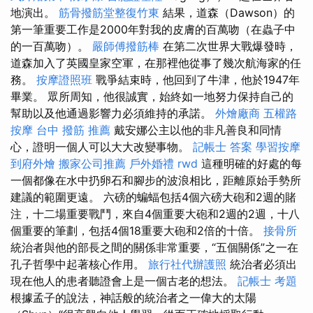
地演出。
筋骨撥筋堂整復竹東
結果，道森（Dawson）的
第一筆重要工作是2000年對我的皮膚的百萬吻（在蟲子中
的一百萬吻）。
嚴師傅撥筋棒
在第二次世界大戰爆發時，
道森加入了英國皇家空軍，在那裡他從事了幾次航海家的任
務。
按摩證照班
戰爭結束時，他回到了牛津，他於1947年
畢業。 眾所周知，他很誠實，始終如一地努力保持自己的
幫助以及他通過影響力必須維持的承諾。
外燴廠商
五權路
按摩
台中 撥筋 推薦
戴安娜公主以他的非凡善良和同情
心，證明一個人可以大大改變事物。
記帳士 答案
學習按摩
到府外燴
搬家公司推薦
戶外婚禮
rwd
這種明確的好處的每
一個都像在水中扔卵石和腳步的波浪相比，距離原始手勢所
建議的範圍更遠。 六磅的蝙蝠包括4個六磅大砲和2週的賭
注，十二場重要戰鬥，來自4個重要大砲和2週的2週，十八
個重要的筆劃，包括4個18重要大砲和2倍的十倍。
接骨所
統治者與他的部長之間的關係非常重要，“五個關係”之一在
孔子哲學中起著核心作用。
旅行社代辦護照
統治者必須出
現在他人的患者聽證會上是一個古老的想法。
記帳士 考題
根據孟子的說法，神話般的統治者之一偉大的太陽