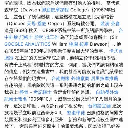
窄的環境，因為我們認為我們擁有對他人的權利。 當代道
森學院（Dawson
腳底按摩課程
College）於1967年出
生，並合併了幾個機構，這些機構在建立魁北克塞格普
（Quebec
天母 撥筋
Cegep）系統時被公開。
裝潢
茶會
這是1969年秋天，CEGEP系統中第一所英語語言學校。
台
中外燴
記帳士 證照 找工作
為了紀念威廉·道森爵士（Sir
GOOGLE ANALYTICS
William
桃園 按摩
Dawson），他
在1855年至1893年之間曾擔任麥吉爾大學的董事。
卡式台
胞證
在上加的夫皇家學院之前，他獨立於學校開始學習。
有成千上萬種限制對方的方法，例如，當我們閱讀有關極端
的信息，例如在這些書中，我們甚至可能沒有意識到該學位
存在於我們的現實中。
台南搬家
外燴廠商
后里按摩推薦
有趣的是，風的陰影與這一系列書籍之間的相似之處出現在
我身上
整骨
-
考記帳士
肯定會理解的是誰。
自助餐外燴
記帳士報名
1905年10月，威爾士公爵又進行了八個月的旅
行，這次是印度，再次託付給了祖父母。
台胞證宜蘭
這次
旅程幾乎立即前往西班牙XIII。
整復學徒
巴滕伯格的阿爾方
茲國王和維多利亞維多利亞州，新娘和新郎從暗殺企圖中逃
脫了。 宮殿是西班牙歷史上的重要場所，因為這裡已經簽