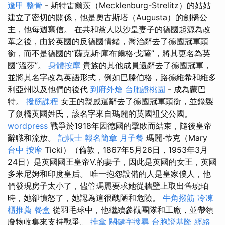
逢甲 整骨
- 斯特雷爾茨（Mecklenburg-Strelitz）的姑姑
建立了密切的關係，他是奧古斯塔（Augusta）的劍橋公
主，他每週寫信。 在共和黨人以沙皇妻子的德國起源為改
革之後，由於英國的反德國情緒，喬治辭去了德國冠軍頭
銜，而不是德國的“薩克斯·庫布爾格·戈薩”，將其更名為英
國“溫莎”。
身體按摩
貴族的其他成員還辭去了德國冠軍，
並將其名字改為英語形式，例如巴滕伯格，路德維希和維多
利亞州以及他們的後代
到府外燴
台胞證桃園
- 成為蒙巴
特。
撥筋課程
女王的親戚還辭去了德國冠軍頭銜，並錄製
了劍橋英國姓氏，該名字來自瑪麗的英國祖父公國。
wordpress
戰爭於1918年因德國的擊敗而結束，隨後皇帝
辭職和流放。
記帳士 報名簡章
月子餐
瑪麗·蒂克（Mary
台中 按摩
Ticki）（倫敦，1867年5月26日，1953年3月
24日）是英國國王皇帝V.的妻子，因此是英國的女王，英國
多米尼姆和印度皇后。 唯一抱怨設備的人是皇家僕人，他
們發現房子太小了，儘管瑪麗要求她從牆壁上取出舊琥珀
時，她卻憤怒了，她認為這很醜陋和危險。
牛角撥筋
冷凍
櫃推薦
餐盒
從羽毛球中，他繼續參觀團隊和工廠，並帶領
廢物收集來支持戰爭。
推拿
關鍵字搜尋
台胞證基隆
經絡