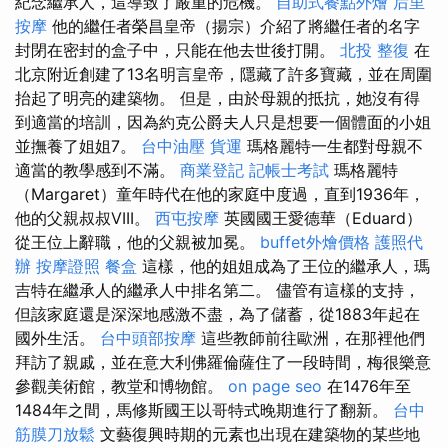
紀念繼承人，這導致了嚴重的危機。
自助式餐點外燴
后里
按摩
他的繼任者榮昌皇帝（揚宗）介紹了將繼任者的名字
封閉在密封的盒子中，只能在他去世後打開。
北投 整復
在
北京附近創建了13名明言皇帝，隱藏了許多寶藏，並在周圍
抬起了明亮的建築物。 但是，由於母親的抵抗，她沒有得
到適當的培訓，因為約克公爵夫人只是想要一個體面的小姐
並撫養了姐姐7。
台中油壓
貨運
瑪格麗特一生都對母親不
適當的教學感到不滿。
商業登記
記帳士考試
瑪格麗特
（Margaret）童年時代在他的家庭中度過，直到1936年，
他的父親叔叔VIII。
西屯按摩
英國國王愛德華（Eduard）
從王位上辭職，他的父親被加冕。
buffet外燴價格
護照代
辦
按摩證照
餐盒
這樣，他的姐姐成為了王位的繼承人，瑪
吉特在繼承人的繼承人中排名第二。 儘管有這樣的支持，
但該家庭還是深深地感激不盡，為了儲蓄，從1883年起在
國外生活。
台中頭部按摩
這些教師前往歐洲，在那裡他們
拜訪了親戚，並在意大利佛羅倫薩住了一段時間，梅很樂意
參觀美術館，教堂和博物館。
on page seo
在1476年至
1484年之間，馬修斯國王以哥特式晚期進行了翻新。
台中
筋膜刀放鬆
文藝復興時期的元素也出現在建築物的某些地