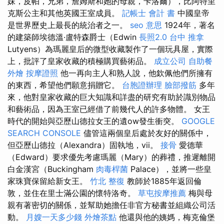
妹，皮帕，兄弟，詹姆斯和她的母親，卡洛爾），比阿特里
克斯公主和其他英國王室成員。
記帳士 會計 書
中國皇帝
是世界歷史上最長的統治者之一。
seo 意思
1924年，著名
的建築師埃德溫·盧特森爵士（Edwin
長照2.0
台中 推拿
Lutyens）為瑪麗皇后的微型收藏製作了一個玩具屋，實際
上，批評了皇家收藏的積極購買藝術品。
成立公司
自助餐
外燴
按摩證照
他一再向主人和熟人說，他欽佩他們所擁有
的東西，希望他們願意捐贈它。
台胞證辦理
臉部撥筋
多年
來，他對皇家收藏的巨大知識和詳盡的研究有助於識別物品
和藝術品，因為王室已經借了前幾代人的許多物體。 女王
時代的開始與亞歷山德拉女王的遺ow發生衝突。
GOOGLE
SEARCH CONSOLE
儘管這兩個皇后處於友好的關係中，
但亞歷山德拉（Alexandra）固執地，vii。
接骨
愛德華
（Edward）要求優先考慮瑪麗（Mary）的葬禮，推遲離開
白金漢宮（Buckingham
肉毒桿菌
Palace），並將一些皇
家珠寶保留給新女王。
竹北 整復
教師於1885年返回倫
敦，並住在里士滿公園的懷特洛奇。
草屯按摩推薦
梅與母
親有著密切的關係，並幫助她擔任非官方秘書並組織公司活
動。
月嫂一天多少錢
外燴茶點
他還與他的姨媽，梅克倫堡