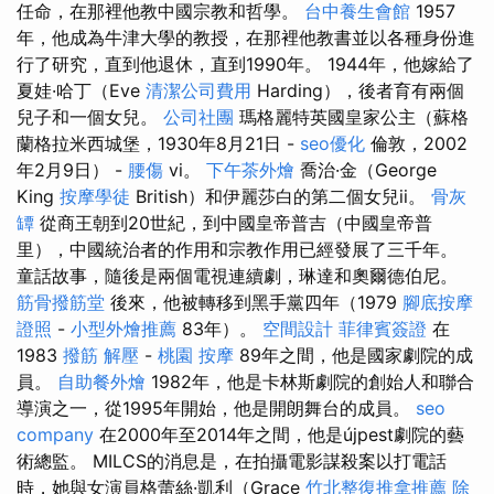
任命，在那裡他教中國宗教和哲學。
台中養生會館
1957
年，他成為牛津大學的教授，在那裡他教書並以各種身份進
行了研究，直到他退休，直到1990年。 1944年，他嫁給了
夏娃·哈丁（Eve
清潔公司費用
Harding），後者育有兩個
兒子和一個女兒。
公司社團
瑪格麗特英國皇家公主（蘇格
蘭格拉米西城堡，1930年8月21日 -
seo優化
倫敦，2002
年2月9日） -
腰傷
vi。
下午茶外燴
喬治·金（George
King
按摩學徒
British）和伊麗莎白的第二個女兒ii。
骨灰
罈
從商王朝到20世紀，到中國皇帝普吉（中國皇帝普
里），中國統治者的作用和宗教作用已經發展了三千年。
童話故事，隨後是兩個電視連續劇，琳達和奧爾德伯尼。
筋骨撥筋堂
後來，他被轉移到黑手黨四年（1979
腳底按摩
證照
-
小型外燴推薦
83年）。
空間設計
菲律賓簽證
在
1983
撥筋 解壓
-
桃園 按摩
89年之間，他是國家劇院的成
員。
自助餐外燴
1982年，他是卡林斯劇院的創始人和聯合
導演之一，從1995年開始，他是開朗舞台的成員。
seo
company
在2000年至2014年之間，他是újpest劇院的藝
術總監。 MILCS的消息是，在拍攝電影謀殺案以打電話
時，她與女演員格蕾絲·凱利（Grace
竹北整復推拿推薦
除