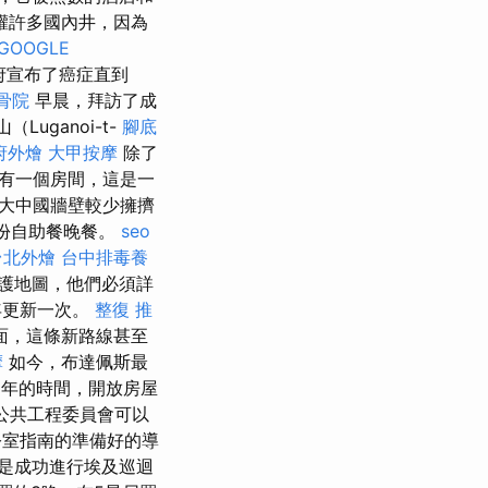
權許多國內井，因為
GOOGLE
府宣布了癌症直到
骨院
早晨，拜訪了成
uganoi-t-
腳底
府外燴
大甲按摩
除了
還有一個房間，這是一
大中國牆壁較少擁擠
一份自助餐晚餐。
seo
台北外燴
台中排毒養
保護地圖，他們必須詳
年更新一次。
整復 推
面，這條新路線甚至
摩
如今，布達佩斯最
5年的時間，開放房屋
會公共工程委員會可以
室指南的準備好的導
是成功進行埃及巡迴