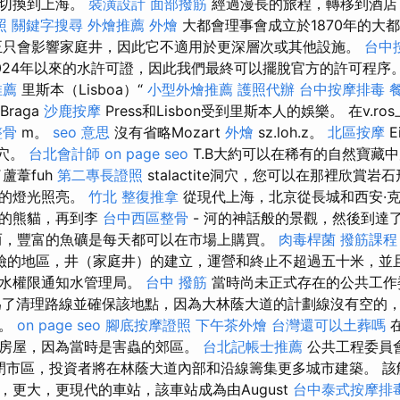
拜切換到上海。
裝潢設計
面部撥筋
經過漫長的旅程，轉移到酒店
照
關鍵字搜尋
外燴推薦
外燴
大都會理事會成立於1870年的大
正只會影響家庭井，因此它不適用於更深層次或其他設施。
台中
024年以來的水許可證，因此我們最終可以擺脫官方的許可程序
推薦
里斯本（Lisboa）“
小型外燴推薦
護照代辦
台中按摩排毒
Braga
沙鹿按摩
Press和Lisbon受到里斯本人的娛樂。 在v.ro
整骨
m。
seo 意思
沒有省略Mozart
外燴
sz.loh.z。
北區按摩
E
洞穴。
台北會計師
on page seo
T.B大約可以在稀有的自然寶藏
蘆葦fuh
第二專長證照
stalactite洞穴，您可以在那裡欣賞
色的燈光照亮。
竹北 整復推拿
從現代上海，北京從長城和西安·
大的熊貓，再到李
台中西區整骨
- 河的神話般的景觀，然後到達
而，豐富的魚礦是每天都可以在市場上購買。
肉毒桿菌
撥筋課程
險的地區，井（家庭井）的建立，運營和終止不超過五十米，並
的水權限通知水管理局。
台中 撥筋
當時尚未正式存在的公共工作
是為了清理路線並確保該地點，因為大林蔭大道的計劃線沒有空的
分。
on page seo
腳底按摩證照
下午茶外燴
台灣還可以土葬嗎
房屋，因為當時是害蟲的郊區。
台北記帳士推薦
公共工程委員
r）關閉市區，投資者將在林蔭大道內部和沿線籌集更多城市建築。 
，更大，更現代的車站，該車站成為由August
台中泰式按摩排