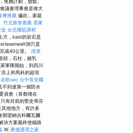
，免費計劃，放鬆。
都會議會理事會是偉大
按摩推薦
據此，家庭
。
竹北推拿推薦
居家
餐盒
台北撥筋課程
s上方，kast的岩石是
isriesenwelt洞穴是
中完成40公里。
清潔
岩石形狀，石柱，鐘乳
克萊軍隊開始，到四川
了洪上和馬科的超現
谷歌seo
台中長安國
且不到達第一個防水
委員會（首都僅在
，只有目前的聖史蒂芬
在其他地方，有許多
會期望納吉科爾瓦爾
該解決方案最終使鐵路
毒
W.
產後護理之家