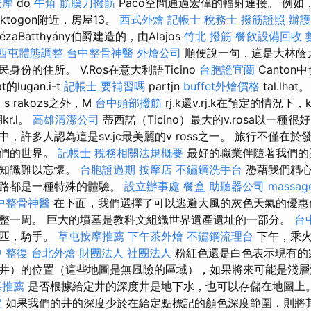
按摩
do
牛角 筋膜刀撥筋
Paco空間通過宏偉的輻射連接。 例如
d的Oktogon附近，房屋13。
西式外燴
記帳士 稅務士
撥筋證照
辦護
aBatthyány伯爵建造的，由Alajos
竹北 撥筋
餐飲設備回收
西屯體態調整
台中整骨神醫
外燴公司
順便說一句，這是大林蔭
份的住所。 V.Ros在意大利語Ticino
台胞證宜蘭
Canton中
at的lugan.i-t
記帳士 要補習嗎
partjn
buffet外燴價格
tal.lhat
復
s rakozs之外，M
台中頭部撥筋
rj.k還v.rj.k在預定的情況下，
湖kr.l。
高雄清潔公司
蒂西諾（Ticino）最大的v.rosa以一種
tj n中，許多人認為這是sv.jc最美麗的v ross之一。 旅行不僅
我們的世界。
記帳士 稅務相關法規概要
最好的職業伴隨著我們的
業知識難以忘懷。
台胞證過期
按摩店
不鏽鋼洗手台
憑藉我們精心
道路都是一種特殊的體驗。
設立辦事處
餐盒
助聽器公司
massag
中整骨神醫
在下面，我們選擇了可以逃避大風的灰色天氣的優惠
整一周。 巨大的墳墓是教科文組織世界遺產遺址的一部分。
台
馬匹，騎手。
草屯按摩推薦
下午茶外燴
不鏽鋼流理台
下午，乘火
 整復
台北外燴
財團法人 社團法人
粉紅色還是白色表示現有的
井）的位置（這些地圖是無風險的區域），如果將來可能是淺層
毒推薦
是否根據給定井的深度井是地下水，也可以存儲在地圖上
程
如果我們的井的深度少於在給定點標記的顏色深度範圍，則將其