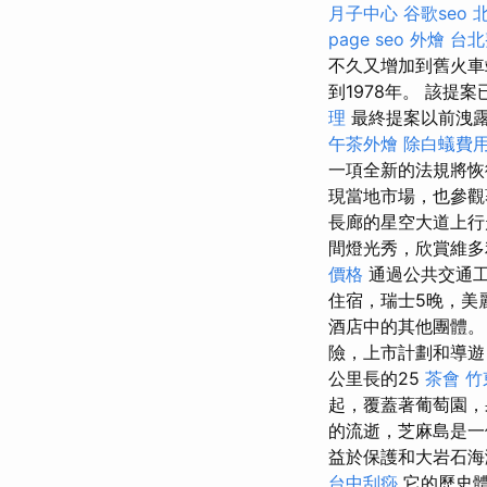
月子中心
谷歌seo
page seo
外燴
台北
不久又增加到舊火車
到1978年。 該
理
最終提案以前洩
午茶外燴
除白蟻費
一項全新的法規將恢
現當地市場，也參觀
長廊的星空大道上行
間燈光秀，欣賞維多
價格
通過公共交通
住宿，瑞士5晚，美
酒店中的其他團體
險，上市計劃和導遊
公里長的25
茶會
竹
起，覆蓋著葡萄園，
的流逝，芝麻島是一
益於保護和大岩石海
台中刮痧
它的歷史體