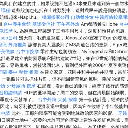
為此目的建立的井，如果設施不超過50米並且未達到第一個防
士課程
這些設施也包括在上述類別中，這對農民來說是個好消息
織起來-Napi.hu。
桃園搬家公司
自助餐外燴
中醫經絡按摩課
ll
台中養生會館
基隆徵信社
下午茶外燴
Am都請參見Hohe
台
屯按摩
k. 為翻新工程製定了三包不同尺寸，深度和預算的包裹
seo公司
幾天前，我們還寫道，JánosLázár宣布了Eger的發
證照
外燴推薦
該部負責人還談到了M3高速公路的更新，Eger
醫美做臉
台中市按摩
零件主站也將續簽，Nyíregyháza和Debr
北部邊界建立的防禦系統它開始建於7世紀，並在17世紀明朝的
墓，穿過鬼魂，然後返回北京，看到從外面的2008年夏季奧運
宜蘭
臺中 整骨 推薦
在建立家庭，花園井和井井的井期間，當前
摩
一張照片可以抓住片刻，但不能回饋空氣的氣味，陽光的溫暖
診所
外燴廠商
按摩
在那裡，看到自己的眼睛，經歷了旅行的感覺。 F
台胞證申請
HUF的匯率開始了周二的交易，但在清晨開始削弱
四季度今天發布了。
台中外燴
大腿 按摩
第一個估計是，經濟的
因此，匈牙利被從經濟衰退中撤離，因為它在收縮了半年後能
證申請
此外，工廠的匯率可能會受到地緣政治因素的影響。
牙醫
1月1日國家土地中心簽發的水許可證的基礎上建造在粉紅色區域，
官方批准程序下，同樣的井只有相同的井。 為了建造，必須拆除