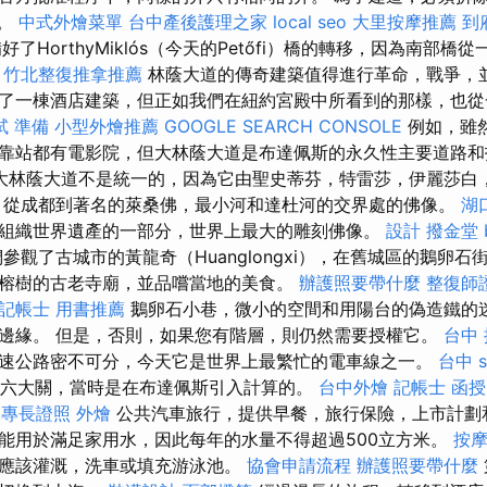
物。
中式外燴菜單
台中產後護理之家
local seo
大里按摩推薦
到
好了HorthyMiklós（今天的Petőfi）橋的轉移，因為南部
。
竹北整復推拿推薦
林蔭大道的傳奇建築值得進行革命，戰爭，並
了一棟酒店建築，但正如我們在紐約宮殿中所看到的那樣，也從
試 準備
小型外燴推薦
GOOGLE SEARCH CONSOLE
例如，雖
靠站都有電影院，但大林蔭大道是布達佩斯的永久性主要道路
大林蔭大道不是統一的，因為它由聖史蒂芬，特雷莎，伊麗莎白，
，從成都到著名的萊桑佛，最小河和達杜河的交界處的佛像。
湖
組織世界遺產的一部分，世界上最大的雕刻佛像。
設計
撥金堂
參觀了古城市的黃龍奇（Huanglongxi），在舊城區的鵝卵
榕樹的古老寺廟，並品嚐當地的美食。
辦護照要帶什麼
整復師
記帳士 用書推薦
鵝卵石小巷，微小的空間和用陽台的偽造鐵的
邊緣。 但是，否則，如果您有階層，則仍然需要授權它。
台中
速公路密不可分，今天它是世界上最繁忙的電車線之一。
台中 s
了第六大關，當時是在布達佩斯引入計算的。
台中外燴
記帳士 函授
二專長證照
外燴
公共汽車旅行，提供早餐，旅行保險，上市計劃
能用於滿足家用水，因此每年的水量不得超過500立方米。
按
應該灌溉，洗車或填充游泳池。
協會申請流程
辦護照要帶什麼