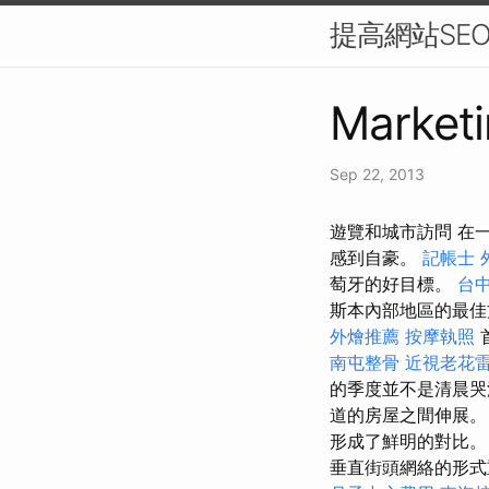
提高網站SE
Marketi
Sep 22, 2013
遊覽和城市訪問 在
感到自豪。
記帳士
萄牙的好目標。
台中
斯本內部地區的最
外燴推薦
按摩執照
南屯整骨
近視老花
的季度並不是清晨哭
道的房屋之間伸展
形成了鮮明的對比
垂直街頭網絡的形