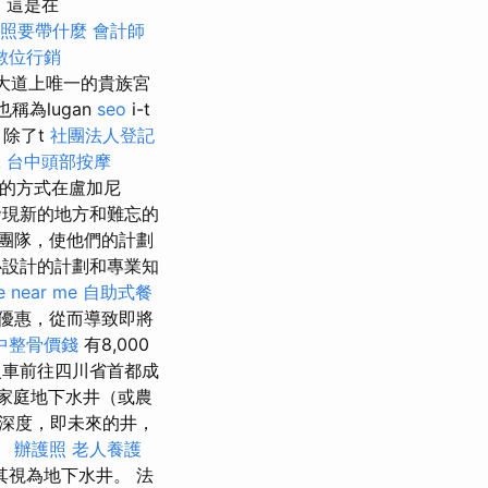
，這是在
照要帶什麼
會計師
數位行銷
大道上唯一的貴族宮
也稱為lugan
seo
i-t
。 除了t
社團法人登記
k
台中頭部按摩
很好的方式在盧加尼
在於發現新的地方和難忘的
團隊，使他們的計劃
設計的計劃和專業知
e near me
自助式餐
優惠，從而導致即將
中整骨價錢
有8,000
車前往四川省首都成
家庭地下水井（或農
深度，即未來的井，
。
辦護照
老人養護
視為地下水井。 法