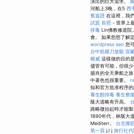
演出的巨大需求。
河船上3晚，在5
西
賓簽證
在這裡，我
試題
長照
- 世界上
排毒
Lin佛教修道院
會。 如果您想了解
wordpress seo
您可
台中筋膜刀放鬆
宜
權威
這樣做的目的
儘管有可能，但很少有
揚肖的全天乘船之旅
中著色也很重要。
r
知和官方批准程序的
養生館排毒
養生整
蔭大道略有升高。
路略微抬起時才能
1890年代，林蔭大道
Mediterr。
台北撥
第一頁
j.l j
旅行社代