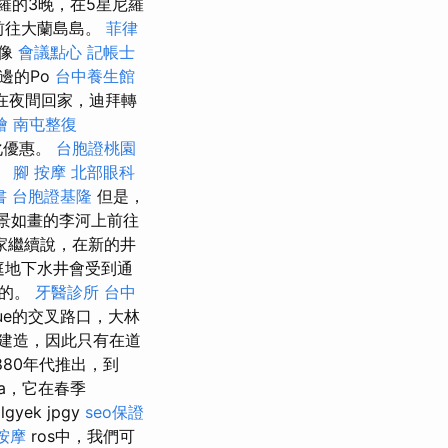
羅的3晚，在5星尼羅
機前往大蘭島島。
菲律
雕像
會議點心
記帳士
邊的Po
台中養生館
在夜間回家，迪拜轉
燴
南屯整復
化優惠。
台胞證桃園
。
腳 按摩
北部眼科
書
台胞證基隆
但是，
在風景如畫的李河上前往
家繼續說，在新的井
庭地下水井會受到通
權的。
牙醫診所
台中
venue的交叉路口，大林
建造，因此只有在道
880年代推出，到
sa，它在春季
lgyek jpgy
seo保證
按摩
ros中，我們可