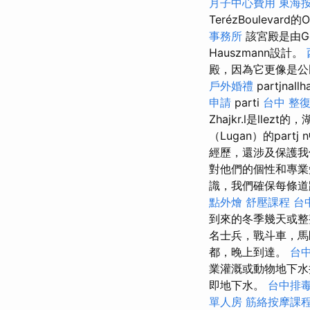
月子中心費用
東海
TerézBoulevar
事務所
該宮殿是由Géz
Hauszmann設計。
殿，因為它更像是公民身
戶外婚禮
partjnallh
申請
parti
台中 整
Zhajkr.l是llezt的，
（Lugan）的par
經歷，還涉及保護
對他們的個性和專
識，我們確保每條
點外燴
舒壓課程
台
到來的冬季幾天或整
名士兵，戰斗車，
都，晚上到達。
台中
業灌溉或動物地下水
即地下水。
台中排
單人房
筋絡按摩課