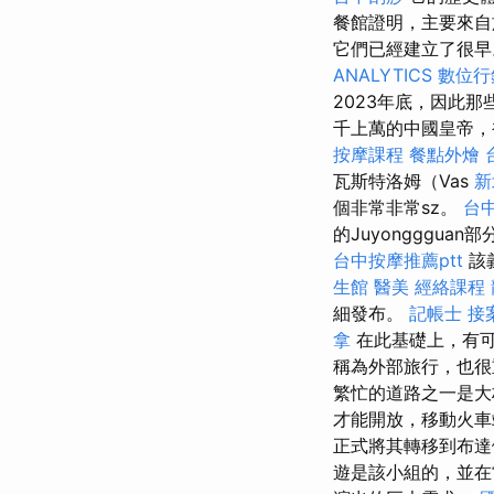
餐館證明，主要來自
它們已經建立了很早。
ANALYTICS
數位行
2023年底，因此
千上萬的中國皇帝，被
按摩課程
餐點外燴
瓦斯特洛姆（Vas
新
個非常非常sz。
台
的Juyongggu
台中按摩推薦ptt
該
生館
醫美
經絡課程
細發布。
記帳士 接
拿
在此基礎上，有可
稱為外部旅行，也很
繁忙的道路之一是大
才能開放，移動火車
正式將其轉移到布
遊是該小組的，並