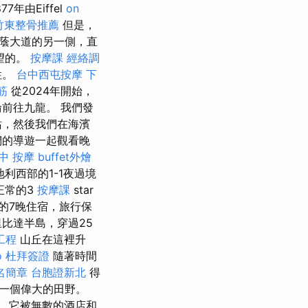
7年由Eiffel
on
竹東整骨推薦
但是，
蔭大道的另一側，直
望的。
按摩課
經絡調
性。
台中西屯按摩
下
筋
從2024年開始，
前往九龍。 我們發
站，然後我們在海濱
們的導遊一起觀看晚
中 按摩
buffet外燴
利西部的1-1夜過境
正常的3
按摩課
star
的7晚住宿，旅行保
比達半島，穿過25
工程
山丘在這裡升
o
杜拜簽證
隨著時間
名簡章
台胞證新北
得
一個偉大的田野。
天，它被無數的酒店和