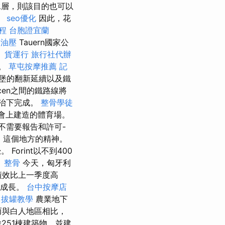
水層，則該目的也可以
。
seo優化
因此，花
程
台胞證宜蘭
中油壓
Tauern國家公
。
貨運行
旅行社代辦
展。
草屯按摩推薦
記
城堡的翻新延續以及鐵
ecen之間的鐵路線將
統治下完成。
整骨學徒
會上建造的體育場。
不需要報告和許可-
，這個地方的精神。
orint以不到400
。
整骨
今天，匈牙利
績效比上一季度高
夠成長。
台中按摩店
拔罐教學
農業地下
而與白人地區相比，
251棟建築物，並建