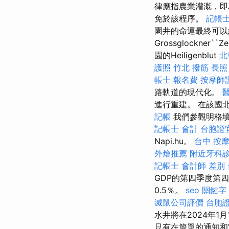
律應指農業灌溉，即
免於該程序。
記帳
園井的命運最終可以組
Grossglockner``Ze
園的Heiligenblut
北
護照
竹北 撥筋
長照
帳士 報名費
按摩師
路軌道的現代化。
進行重建。 在該國
記帳
我們參觀明格墳
記帳士 會計
台胞證
Napi.hu。
台中 按
外燴推薦
附近牙科
記帳士 會計師 差別
GDP的第四季度第
0.5％。
seo 關鍵字
滅鼠公司評價
台胞
水井將在2024年
只有在簡單的通知和