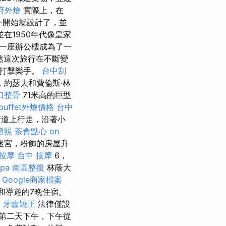
府外燴
實際上，在
橋從一開始就設計了，並
在1950年代像皇家
一座辦公樓成為了一
然這次旅行在不斷變
和打擊樂手。
台中刮
約瑟夫和費倫斯·林
口整骨
71米高的巨型
buffet外燴價格
台中
石街道上行走，沿著小
證照
茶會點心
on
迷宮，粉飾的房屋升
 按摩
台中 按摩
6，
pa
南區整復
林蔭大
Google商家檔案
和導遊的7晚住宿。
摩
牙齒矯正
法律僅設
第二天下午，下午從