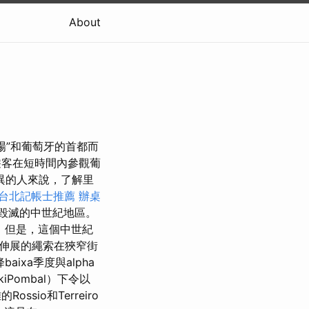
About
場”和葡萄牙的首都而
遊客在短時間內參觀葡
異的人來說，了解里
台北記帳士推薦
辦桌
震毀滅的中世紀地區。
 但是，這個中世紀
伸展的繩索在狹窄街
aixa季度與alpha
iPombal）下令以
ossio和Terreiro