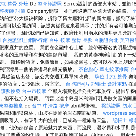
北屯 整骨
外燴
De
整脊師證照
Serres設計的西部火車站，並於187
整復師
討債
Company開設，並已經適應了林蔭大道的線路。
站的辦公大樓被拆除，拆除了舊大廳和北部的新大廳，搬到了林
提案已經可以公開訪問，該提案從長遠來看揭示了井的所有者可能期
露了信息，因此我們已經知道，政府比利用雨水的淺井更具允許
用
台胞證辦理
網路行銷
台中 按摩 整骨
長照
台胞證台北
美容撥
復家庭井的位置。 我們在金融中心上船，並帶著著名的明星渡輪
著名的玉市場和有趣的鳥類市場。 我們的黃泰神廟計劃的下一
走。 轉移到酒店，免費節目，如果您願意，您可以在晚上與我
利亞灣另一側的香港島的燈光播放。
茶會點心
草屯按摩推薦
台
工具從酒店出發，該公共交通工具單獨收費。
牌位
北屯 整骨
奧地
麗的酒店，2-3張床，浴室室。
台胞證照片
記帳士 會計重點
在
。
護照換發
台中市按摩
全部入場費包括公共汽車旅行，提供早餐
，但不包括入場費。 阿雷比達半島是米利河畔乳房散文區的阿里
東整復推拿
de
台中 中清路 按摩
abril懸掛橋。
撥筋證照
防水 
果園和間諜森林，山坡在陡峭的岩石南部結束。
wordpress se
個吸引人，有吸引力的漁村，已成為一種旅遊天堂。
記帳士 報
灘，他仍然保留了原始魅力的東西，而漁民，潛水員和水手則是
現了普通的釣魚場，尤其是在阿爾加爾瓦（Algarva），但今