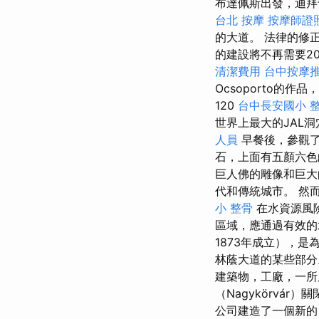
布達佩斯出發，迪
台北 按摩
按摩師證
的大道。 法律的修
的建設將不再需要2
清潔費用
台中按摩
Ocsoporto的作品，
120
台中長安國小 
世界上最大的JAL
人員
早餐後，參觀了
石，上面有五顏六
巨人佛的雕像和巨
代和傳統城市。 然
小 整骨
在水資源風
區域，應通過有效
1873年成立），
林蔭大道的某些部
建築物，工廠，一所
（Nagykörvá
公司建造了一個新的