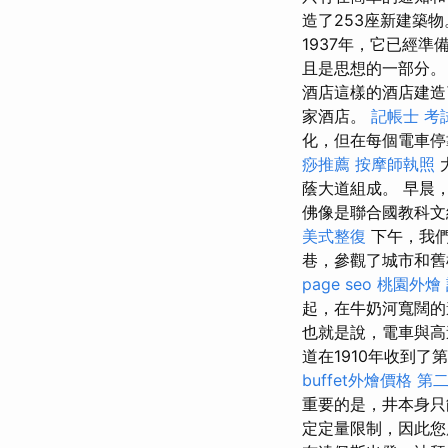
造了253座新建築
1937年，它已經準備
且是思想的一部分
酒店這樣的酒店建造
家酒店。
記帳士 考
化，但在每個電車停
痧推薦
按摩師執照
蔭大道組成。 早晨
佛像是聯合國教科文
美式整復
下午，我們
巷，參觀了城市和舊
page seo
桃園外燴
起，在牛奶河寬闊的
也就是說，電車與高
道在1910年收到
buffet外燴價格
第
重要的是，井本身只
定定量限制，因此您