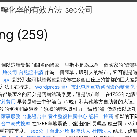
O轉化率的有效方法-seo公司
ng (259)
一個以這種憂鬱而聞名的國家，里斯本是為成為一個國家的“遊樂
外燴公司
台胞證申請
作為一個簡單，吸引人的城市，它可能是
 spa
對於那些可以輕鬆應對散佈在多個山丘上的首都的巨大差
佳方法正在行走。
wordpress
台中市北屯區軍功路周邊的整骨院
首都最著名的部分是阿爾法瑪季度，這是該市唯一在1755年地
雷射費用
早餐是瑞士中部酒店（2晚）和其他地方自助餐的大陸。
泣的恢復和旅遊圈子領域的特殊吸引力，猛烈的討價還價以及剛
。
家事服務
台胞證台中
養生整復推廣中心
記帳士推薦
相鄰的下降b
。
台中泰式按摩
在1755年地震後，強壯的部長瑪基·龐巴爾（Márk
式重建該季度。
seo公司
台北外燴
財團法人 社團法人
結果，優雅的R