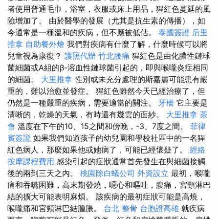
者使用普通毛巾，浴室，衣服或床上用品，猩紅色蔓延的風
險增加了。 由於醫學的發展（尤其是抗生素的傳播），如
今通常是一種溫和的疾病，但不應被低估。
泰國簽證
后里
推拿
自助餐外燴
我們對疾病有什麼了解，什麼時候可以將
兒童視為康復？
護照代辦
竹北腰痛
猩紅色是由化膿性鏈球
菌細菌或A組的β-溶血性鏈球菌引起的，即與喉嚨炎症相同
的細菌。
大里推拿
性別或未充分處理的斯嘉麗可能患有嚴
重的，難以治愈並發症。 猩紅色雖然今天已經治療了，但
仍然是一種嚴重的疾病，需要適當的關注。
牙橋
它主要是
清晰的，乾燥的天氣，有時還有幾雲的面紗。
大里推拿
茶
會
溫度在下午的10、15之間和傍晚，-3、7度之間。
菲律
賓簽證
如果我們知道孩子的幼兒園和學校社區中的一名猩
紅色病人，那麼如果他或她病了，可能已經懷疑了。
經絡
按摩課程費用
感染引起的症狀通常首先發生在與細菌接觸
後的兩到三天之內。
桃園除白蟻公司
外資設立
最初，喉嚨
痛和吞嚥困難，高末期發燒，噁心和嘔吐，腹痛，宮頸淋巴
結的擴大可能表明麻煩。 該疾病的最初症狀可能是高燒，
喉嚨痛和宮頸淋巴結腫脹。
台北 整骨
台胞證高雄
就疾病