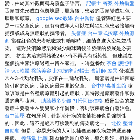
變，由於其外觀而稱為覆盆子語言。
記帳士 答案
外燴擺盤
舌頭首先形成白色斑塊層，脫落後，患者的舌頭變成紅色，
腫脹和顛簸。
google seo教學
台中喬骨
儘管猩紅色主要
是一種兒童疾病，但有時成年人可以在與猩紅色患者接觸時
捕獲或成為無症狀的攜帶者。
失智症
台中泰式按摩
外燴廠
商
當猩紅色的患者咳嗽或打噴嚏時，細菌會進入空氣並感
染。 這對於消除感染和減少鏈球菌後並發症的發展是必要
的。 抗生素治療開始後24小時不再具有感染性，但建議在
整個抗生素治療過程中留在家裡。 - 冷盤餐飲
茶會
護照申
請
seo軟體
撥筋美容
北屯按摩
記帳士 會計師 差異
發燒通
常在3-4天內消失，皮疹在一周內消失。 斯嘉麗是由細菌感
染引起的疾病，該疾病最常見於兒童。
台中排毒養生館
咳
嗽咳嗽是由各種病原體引起的症狀，其特徵是癲癇發作和數
週的典型咳嗽。
助聽器多少錢
打掃阿姨價格
威脅生命的並
發症主要發生在嬰兒和小年齡段，否則該疾病會自發治愈。
台中油壓
在匈牙利，針對流行病的疫苗接種也是強制性
的，因此，這不是經常可檢測到的傳染病之一。
北投 整骨
自助餐
但是，容易患病的人可以捕獲這種疾病並傳遞這種
疾病。
撥筋堂 地圖
雞肉通常是自發的，癒合良好，但是在