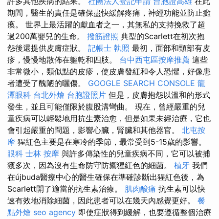
許多其他疾病的結果。
社團法人登記申請
台胞證高雄
在此
期間，醫生的責任是確保盡快緩解疼痛，神經功能並防止癱
瘓。 世界上最活躍的獻血者之一，其無私的支持挽救了超
過200萬嬰兒的生命。
撥筋證照
典型的Scarlett在初次抱
怨後還提供皮膚症狀。
記帳士 執照
最初，面部和頸部有皮
疹，慢慢地散佈在軀乾和四肢。
台中西屯區按摩推薦
這些
非常微小，類似點的皮疹，使皮膚發紅和令人恐懼，好像患
者遭受了醜陋的曬傷。
GOOGLE SEARCH CONSOLE
龍
潭眼科
台北外燴
台胞證照片
但是，皮膚抱怨以溫和的形式
發生，並且可能僅限於腹股溝彎曲。 現在，曾經嚴重的兒
童疾病可以輕鬆地用抗生素治愈，但是如果未經治療，它也
會引起嚴重的問題，影響心臟，腎臟和其他器官。
北屯按
摩
猩紅色主要是在寒冷的季節，最常受到5-15歲的影響。
眼科
士林 按摩
與許多傳染性的兒童疾病不同，它可以被捕
獲多次，因為沒有生命防守防禦猩紅色的細菌。
植牙
我們
在újbuda醫療中心的醫生確保在準確診斷出猩紅色後，為
Scarlett開了適當的抗生素治療。
肌肉酸痛
抗生素可以快
速有效地消除細菌，因此患者可以在幾天內感覺更好。
餐
點外燴
seo agency
即使症狀得到緩解，也要遵循整個治療