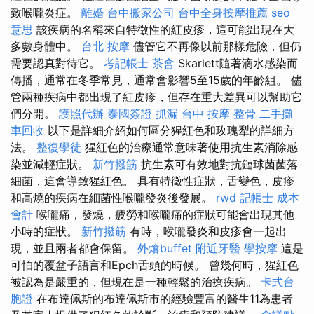
致喉嚨炎症。
離婚
台中搬家公司
台中全身按摩推薦
seo
意思
該疾病的名稱來自特徵性的紅皮疹，這可能出現在大
多數身體中。
台北 按摩
儘管它不再像以前那樣危險，但仍
需要認真對待它。
考記帳士
茶會
Skarlett隨著滴水感染而
傳播，通常在冬季常見，通常會影響5至15歲的年齡組。 儘
管兩種疾病中都出現了紅皮疹，但存在重大差異可以幫助它
們分開。
護照代辦
泰國簽證
抓漏
台中 按摩 整骨
二手攤
車回收
以下是詳細介紹如何區分猩紅色和玫瑰犁的詳細方
法。
整復學徒
猩紅色的治療通常意味著使用抗生素消除感
染並減輕症狀。
新竹撥筋
抗生素可有效地對抗鏈球菌菌落
細菌，這會導致猩紅色。 具有特徵性症狀，舌變色，皮疹
和高燒的疾病在細菌性喉嚨發炎後發展。
rwd
記帳士 成本
會計
喉嚨痛，發燒，疲勞和喉嚨痛的症狀可能會出現其他
小時的症狀。
新竹撥筋
有時，喉嚨發炎和皮疹會一起出
現，並且兩者都會保留。
外燴buffet
附近牙醫
學按摩
這是
可怕的覆盆子語言和Epch舌頭的時候。 曾幾何時，猩紅色
被認為是嚴重的，但現在是一種輕鬆的治療疾病。
卡式台
胞證
在布達佩斯的布達佩斯市的經驗豐富的醫生11為患者