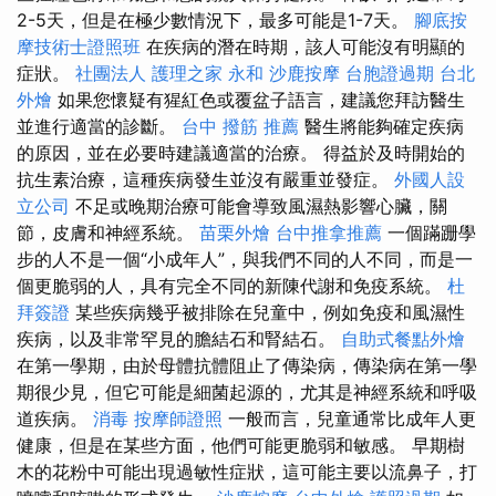
2-5天，但是在極少數情況下，最多可能是1-7天。
腳底按
摩技術士證照班
在疾病的潛在時期，該人可能沒有明顯的
症狀。
社團法人
護理之家 永和
沙鹿按摩
台胞證過期
台北
外燴
如果您懷疑有猩紅色或覆盆子語言，建議您拜訪醫生
並進行適當的診斷。
台中 撥筋 推薦
醫生將能夠確定疾病
的原因，並在必要時建議適當的治療。 得益於及時開始的
抗生素治療，這種疾病發生並沒有嚴重並發症。
外國人設
立公司
不足或晚期治療可能會導致風濕熱影響心臟，關
節，皮膚和神經系統。
苗栗外燴
台中推拿推薦
一個蹣跚學
步的人不是一個“小成年人”，與我們不同的人不同，而是一
個更脆弱的人，具有完全不同的新陳代謝和免疫系統。
杜
拜簽證
某些疾病幾乎被排除在兒童中，例如免疫和風濕性
疾病，以及非常罕見的膽結石和腎結石。
自助式餐點外燴
在第一學期，由於母體抗體阻止了傳染病，傳染病在第一學
期很少見，但它可能是細菌起源的，尤其是神經系統和呼吸
道疾病。
消毒
按摩師證照
一般而言，兒童通常比成年人更
健康，但是在某些方面，他們可能更脆弱和敏感。 早期樹
木的花粉中可能出現過敏性症狀，這可能主要以流鼻子，打