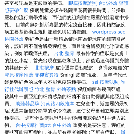
甚至被認為是更嚴重的疾病。
腳底按摩證照
台北外燴
辦護
照要帶什麼
疾病兒童必須在醫院里花費很長時間，並採取
嚴格的流行病學措施，而他們的組織則在嚴重的並發症中掙
扎。 目前尚無針對斯嘉麗的特定疫苗接種，因此預防該疾
病主要基於衛生規則並避免與細菌接觸。
wordpress seo
桃園外燴
猩紅色是由一種稱為鏈球菌為鏈球菌的細菌引起
的，該細菌不僅會觸發猩紅色，而且還會觸發其他呼吸道感
染，例如喉嚨痛炎症。
台北 整骨
最有特徵的症狀是皮膚上
的紅色小點，首先出現在軀乾和臉上，然後迅速傳播到身體
的其餘部分。
北屯按摩
皮疹通常是粗糙的，會導致粗糙的“
豐原按摩推薦
菲律賓簽證
Smirgli皮膚”現象。 童年時代已
經是猩紅色的成年人不能免疫這種疾病。
ssl
按摩執照
旅
行社代辦護照
竹北 整骨
外燴茶點
猩紅細菌有幾個亞組，
被其中一個亞組的細菌感染的細菌不會自動保護其他亞組成
員。
助聽器品牌
河南路四段推拿
在兒童中，斯嘉麗的最初
症狀通常類似於簡單的寒冷抱怨，這使父母更難立即識別這
種疾病。 這些弱點使競爭對手能夠離開或強迫對手進入武
術。
台中按摩推薦ptt
台中外燴
重要的是要注意，猩紅的
症狀可能是可變的，並非所有患者都列出了所有症狀。
辦