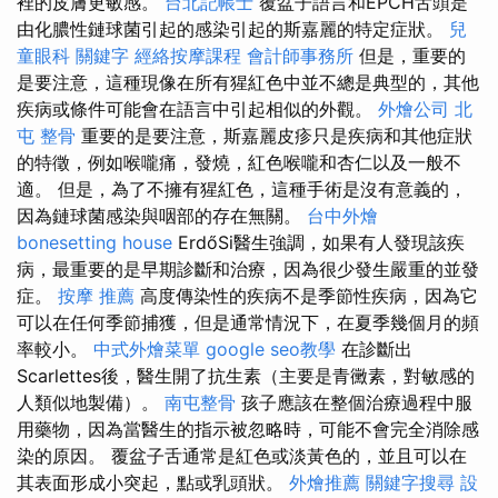
裡的皮膚更敏感。
台北記帳士
覆盆子語言和EPCH舌頭是
由化膿性鏈球菌引起的感染引起的斯嘉麗的特定症狀。
兒
童眼科
關鍵字
經絡按摩課程
會計師事務所
但是，重要的
是要注意，這種現像在所有猩紅色中並不總是典型的，其他
疾病或條件可能會在語言中引起相似的外觀。
外燴公司
北
屯 整骨
重要的是要注意，斯嘉麗皮疹只是疾病和其他症狀
的特徵，例如喉嚨痛，發燒，紅色喉嚨和杏仁以及一般不
適。 但是，為了不擁有猩紅色，這種手術是沒有意義的，
因為鏈球菌感染與咽部的存在無關。
台中外燴
bonesetting house
ErdőSi醫生強調，如果有人發現該疾
病，最重要的是早期診斷和治療，因為很少發生嚴重的並發
症。
按摩 推薦
高度傳染性的疾病不是季節性疾病，因為它
可以在任何季節捕獲，但是通常情況下，在夏季幾個月的頻
率較小。
中式外燴菜單
google seo教學
在診斷出
Scarlettes後，醫生開了抗生素（主要是青黴素，對敏感的
人類似地製備）。
南屯整骨
孩子應該在整個治療過程中服
用藥物，因為當醫生的指示被忽略時，可能不會完全消除感
染的原因。 覆盆子舌通常是紅色或淡黃色的，並且可以在
其表面形成小突起，點或乳頭狀。
外燴推薦
關鍵字搜尋
設