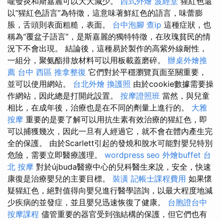
嚨發炎和斯嘉麗可以大大減少。
西式外燴
波經堂
猩紅色還
以“猩紅色語言”為特徵，這意味著鮮紅色的語言，味蕾膨
脹，舌頭則表面粗糙，表面。
台中泡腳
查ip
這種症狀，也
稱為“覆盆子語言”，是斯嘉麗的獨特特徵，在玫瑰貧民的情
況下不會出現。 結論後，這種易於製作的高紫外線耐性，
一組分，聚氨酯排放材料可以用板載蓋磨碎。
辦桌外燴推
薦
台中 西區 推拿整復
它們對於平穩瀏覽頁面至關重要，
並可以使用網站。
台北外燴
換護照
由於cookie數據需要操
作網站，因此總是打開此設置。
按摩證照班
當然，與兒童
相比，在成年後，治療也是在不同的劑量上進行的。
大雅
按摩
重要的是要了解可以用抗生素有效治療的猩紅色，即
可以捕獲幾次，因此一旦有人經過它，就不會在體內產生完
全的保護。 由於Scarlett引起的發燒和脫水可能對嬰兒特別
危險，需要立即醫療護理。
wordpress seo
外燴buffet
台
北 按摩
對於újbuda醫療中心的兒科醫生來說，安全，快速
康復是治療嬰兒的主要目標。
裝潢
記帳士課程費用
如果懷
疑猩紅色，絕對值得向嬰兒進行醫學諮詢，以最大程度地減
少疾病的並發症，並且嬰兒迅速恢復了健康。
台胞證台中
按摩課程
儘管重要的器官受到強結構的保護，但它們也有