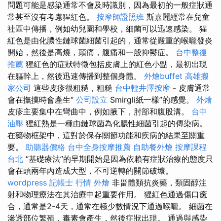
問題可能是感染通常不會及時識別，因為最初的一般症狀通
常甚至沒有考慮猩紅色。
按摩師證照班
斯嘉麗經常在兒童
社區中傳播，例如幼兒園和學校，細菌可以迅速感染。 猩
紅色是由化膿性鏈球菌細菌引起的，通常從嚴重的喉嚨發炎
開始，然後是高燒，頭痛，腹痛和一般抑鬱症。
台中整復
推薦
猩紅色的症狀特徵包括皮膚上的紅色小點，最初出現
在軀幹上，然後迅速傳播到整個身體。
外燴buffet
高雄搬
家公司
這些皮疹很粗糙，粗糙
台中輕井澤按摩
- 皮膚通常
會在撫摸時會產生“
公司設立
Smirgli紙一樣”的感覺。
外燴
皮疹主要集中在彎曲中，例如腋下，肘部和腹股溝。
台中
油壓
猩紅熱是一種由鏈球菌為化膿性細菌引起的傳染病。
在藥物框架中，這對於保存關節功能和疾病的結果至關重
要。
助聽器價格
台中全身按摩推薦
自助餐外燴
按摩課程
台北
“基礎療法”的早期開始是因為依賴有症狀治療的態度只
會在頭兩年內造成大型，不可逆轉的關節破壞。
wordpress
記帳士 行情
外燴
非甾體類抗炎藥，類固醇注
射和物理療法在其治療中起重要作用。 猩紅色通過傷口癒
合，通常是2-4天，通常在極少數情況下通過喉嚨。 細菌在
滲透部位繁殖，毒素會產生，然後症狀出現。 通過與感染