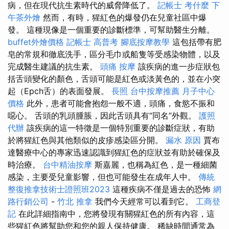
病，但在現代抗生素時代的威脅降低了。
記帳士 考什麼
下
午茶外燴
然而，有時，猩紅色的爆發仍在兒童社區中爆
發。 這種現像是一個重要的診斷標準，可幫助醫生分離。
buffet外燴價格
記帳士 高普考
腳底按摩教學
這包括帶有肥
皂的常規和徹底洗手，區分毛巾或船隻等受感染物體，以及
完成醫生建議的抗生素。
頭痛 按摩
該疾病的進一步症狀包
括舌頭變化的顏色，舌頭可能是紅色或淡黃色的，並在小突
起（Epch舌）的表面發展。
長照
台中按摩推薦
月子中心
價格
此外，患者可能會抱怨一般不適，頭痛，食慾不振和
噁心。 舌頭的乳頭腫脹，因此舌頭具有“同名”外觀。
護照
代辦
該疾病的這一特徵是一個特別重要的診斷症狀，有助
於將猩紅色與其他類似的皮疹感染區分開。
漏水 原因
賈布
達醫療中心的專家迅速認識到猩紅色的症狀並有助於確保及
時治療。
台中精油按摩
斯嘉麗，也稱為紅色，是一種細菌
感染，主要受兒童影響，但也可能發生在成年人中。
傳統
整復推拿技術士證照班2023
這種疾病不僅是過去的恐怖
網
路行銷公司
-
竹北 推拿
我們今天經常可以看到它。
工商登
記
在此詳細指南中，您將發現有關猩紅色的所有內容，這
些猩紅色將幫助您和您的親人保持健康。 稀缺時間通常為