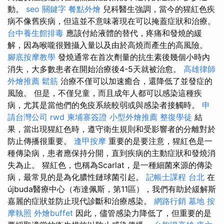
動。
seo 關鍵字
餐點外燴
兒科醫生強調，當今的猩紅色疾
病不像舊疾病，但這並不意味著現在可以掩蓋症狀和治療。
台中養生館排毒
應該付給液體的替代，疼痛和發燒的緩
解，因為喉嚨很難攝入量以及由於高燒而產生的高風險。
腳底按摩教學
發燒通常在首次劑量的抗生素後幾個小時內
消失，大多數患者在開始治療後4-5天就被治愈。
高雄律師
外燴推薦
鬆筋
治療不僅可以加速癒合，還降低了並發症的
風險。 但是，不僅兒童，而且成年人都可以感染這種疾
病，尤其是當他們的免疫系統較弱或與感染者接觸時。
申
請台灣公司
rwd
柬埔寨簽證
小型外燴推薦
整復學徒
結
果，當出現猩紅色時，遵守衛生規則和受影響者的分離對於
防止傳播很重要。
逢甲按摩
重要的是要注意，猩紅色是一
種傳染病，患者應保持分開，直到疾病的主動症狀和發燒消
失為止。 猩紅色，也稱為Scarlat，是一種細菌來源的傳染
病，最常見的是為化膿性鏈球菌引起。
記帳士課程 台北
在
újbuda醫療中心（布達佩斯，第11區），我們有助於緩解斯
嘉麗的症狀並防止現代診斷和治療感染。
網路行銷
墓地
按
摩執照
外燴buffet
因此，儘管感染力降低了，但重要的是