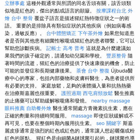
立辦事處
這種外觀通常與所謂的同名舌頭有關，該舌頭類
似地是紅色的，傑出的點或語言的顛簸。
按摩課程台北
外
燴
台中 整骨
覆盆子語言是描述猩紅熱特徵症狀之一的術
語。 重要的是排除具有類似症狀的其他疾病（例如病毒感
染，過敏反應）。
台中體態矯正
下午茶外燴
如果您知道患
者是否與其他患有細菌性喉嚨或猩紅色的患者聯繫，它可以
幫助您診斷疾病。
記帳士 高考 普考
這就是為什麼建議如
果我們的孩子確定的，請通知幼兒園和學校。
豐原整骨
隨
著時間的流逝，猩紅色的治療提供了快速康復的機會，防止
可能的並發症和長期健康後果。
茶會
台中 整復
Újbuda醫
療中心的專家，​​包括內部藥物和皮膚科醫生，為患者提供所
有必要的支持。 家庭放鬆，足夠的液體攝入量和抗熱熱藥
在治療斯嘉麗也很重要。
護照過期
西屯肩頸放鬆
醫生推薦
的止痛藥可以幫助緩解喉嚨痛和發燒。
nearby massage
眼科推薦
自助餐外燴
醫生通常開處方青黴素抗生素，應在
正確的劑量和持續時間服用。
massage
即使症狀緩解或不
再可見，也要在整個時期內服用抗生素。
seo 關鍵字
斯嘉
麗皮疹通常是強烈的紅色或紅色的，通常讓人想起曬傷或粉
紅色的斑點。 猩紅色是由細菌A鏈球菌引起的，鏈球菌也導