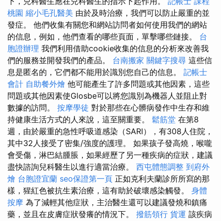
下，兒科醫生應在兒科醫生的指示下起作用。
記帳士 課程
桃園
縮小毛孔醫美
由於及時治療，我們可以防止嚴重的並
發症。 他們收集有關您和網站訪問者如何使用我們的網站
的信息，例如，他們查看的哪些頁面，單擊哪些鏈接。
台
胞證辦理
我們利用借助cookie收集的信息的分析來改善我
們的服務並開發我們的產品。
台南搬家
關鍵字搜尋
這些信
息是匿名的，它們都不能用於識別您自己的信息。
記帳士
會計
自助餐外燴
他可能產生了許多問題或其他因素，這些
問題或其他因素使Glosbe可以將您識別為機器人並阻止對
數據的訪問。
按摩學徒
對於那些在心髒病發作中生存和維
持健康生活方式的人來說，這至關重要。
鬆筋堂
在第8
週，由於嚴重的急性呼吸道感染（SARI），有308人住院，
其中32人接受了密集/強度的護理。 如果孩子發高燒，喉嚨
會受傷，淋巴結腫脹，如果經歷了另一種疾病的症狀，建議
盡快諮詢兒科醫生以進行適當治療。
西屯體態調整
到府外
燴
台胞證宜蘭
seo保證第一頁
正如克利夫蘭診所所寫的那
樣，猩紅色被抗生素治療，這有助於破壞感染觸發。
身體
按摩
為了減輕其他症狀，主治醫生還可以建議發燒和鎮痛
藥，並且在皮膚症狀發癢的情況下。
撥筋領行
貨運
該疾病