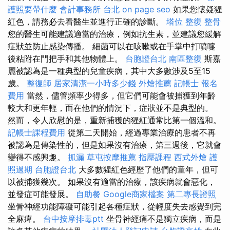
護照要帶什麼
會計事務所 台北
on page seo
如果您懷疑猩
紅色，請務必去看醫生並進行正確的診斷。
塔位
整復 整骨
您的醫生可能建議適當的治療，例如抗生素，並建議您緩解
症狀並防止感染傳播。 細菌可以在咳嗽或在手掌中打噴嚏
後粘附在門把手和其他物體上。
台胞證台北
南區整復
斯嘉
麗被認為是一種典型的兒童疾病，其中大多數涉及5至15
歲。
整復師
居家清潔一小時多少錢
外燴推薦
記帳士 報名
費用
當然，儘管頻率少得多，但它們可能會被捕獲到年齡
較大和更年輕，而在他們的情況下，症狀並不是典型的。
然而，令人欣慰的是，重新捕獲的猩紅通常比第一個溫和。
記帳士課程費用
從第二天開始，經過專業治療的患者不再
被認為是傳染性的，但是如果沒有治療，第三週後，它就會
變得不感興趣。
抓漏
草屯按摩推薦
指壓課程
西式外燴
護
照過期
台胞證台北
大多數猩紅色經歷了他們的童年，但可
以被捕獲幾次。 如果沒有適當的治療，該疾病就會惡化，
並發症可能發展。
自助餐
Google商家檔案
第二專長證照
坐骨神經功能障礙可能引起各種症狀，從輕度失去感覺到完
全麻痺。
台中按摩排毒ptt
坐骨神經痛不是獨立疾病，而是