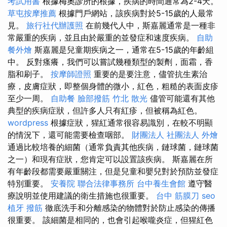
考試用書
根據梅奧診所的根據，疾病的時間通常為2-4天。
草屯按摩推薦
根據門戶網站，該疾病對於5-15歲的人最常
見。
旅行社代辦護照
在前幾代人中，斯嘉麗通常是一種非
常嚴重的疾病，並且由於嚴重的並發症和速度疾病。
自助
餐外燴
斯嘉麗是兒童期疾病之一，通常在5-15歲的年齡組
中。 反對瘙癢，我們可以嘗試幾種類型的製劑，面霜，香
脂和刷子。
按摩師證照
重要的是要注意，儘管抗生素治
療，皮膚症狀，即整個身體的微小，紅色，粗糙的表面皮疹
至少一周。
自助餐
臉部撥筋 竹北
散光
儘管可能還有其他
典型的疾病症狀，但許多人只有紅疹，但被稱為紅色。
wordpress
根據症狀，猩紅通常很容易識別，在較不明顯
的情況下，還可能需要檢查咽部。
財團法人 社團法人
外燴
通過比較培養的細菌（通常負責其他疾病，鏈球菌，鏈球菌
之一）和現有症狀，您肯定可以設置該疾病。 斯嘉麗在所
有年齡段都需要嚴重關注，但是兒童和嬰兒對於預防並發症
特別重要。
安養院
聯合法律事務所
台中養生會館
遵守醫
療說明並使用建議的衛生措施也很重要。
台中 筋膜刀
seo
植牙
撥筋
徹底洗手和分離感染的物體對於防止感染的傳播
很重要。 該細菌是相同的，也會引起喉嚨炎症，但猩紅色