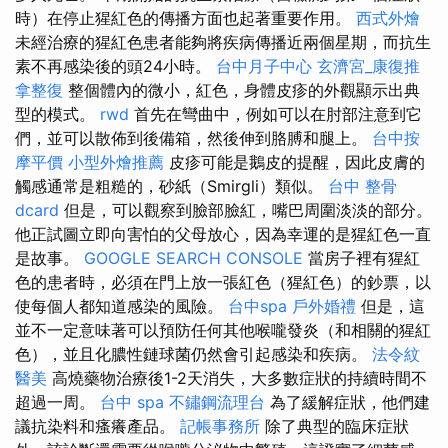
時）在停止猩紅色的傳播方面也起著重要作用。
西式外燴
未經治療的猩紅色患者能夠將疾病傳播近兩個星期，而抗生
素不再感染後的頭24小時。
台中月子中心
玄濟宮_康復推
拿整復
整個體內的微小，紅色，身體皮疹的外觀顯示出典
型的模式。
rwd
首先在彎曲中，例如可以在肘部注意到它
們，並可以散佈到後備箱，然後伸到胳膊和腿上。
台中按
摩平價
小型外燴推薦
皮疹可能是鵝皮的提醒，因此皮膚的
觸感通常是粗糙的，砂紙（Smirgli）類似。
台中 整骨
dcard
但是，可以觀察到臉部臉紅，嘴巴周圍淡淡的部分。
他正試圖立即向害怕的父母放心，因為幸運的是猩紅色一直
是故事。
GOOGLE SEARCH CONSOLE
當房子裡有猩紅
色的患者時，必須在門上放一張紅色（猩紅色）的鈔票，以
使每個人都知道感染的風險。
台中spa
戶外婚禮
但是，這
並不一定意味著可以預防任何其他喉嚨發炎（和相關的猩紅
色），並且化膿性鏈球菌仍然會引起感染和疾病。
法令紋
醫美
高燒藥物治療後1-2天消失，大多數症狀的持續時間不
超過一周。
台中 spa
不鏽鋼流理台
為了緩解症狀，他們建
議抗染料和瘙癢產品。
記帳事務所
除了典型的臨床症狀