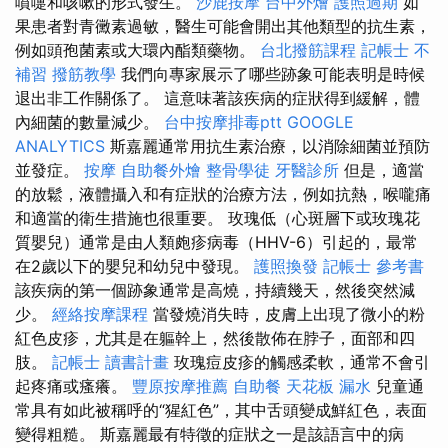
噴嚏和咳嗽的形式發生。
沙鹿按摩
台中外燴
護照過期
如
果患者對青黴素過敏，醫生可能會開出其他類型的抗生素，
例如頭孢菌素或大環內酯類藥物。
台北撥筋課程
記帳士 不
補習
撥筋教學
我們向專家展示了哪些跡象可能表明是時候
退出非工作關係了。 這意味著該疾病的症狀得到緩解，體
內細菌的數量減少。
台中按摩排毒ptt
GOOGLE
ANALYTICS
斯嘉麗通常用抗生素治療，以消除細菌並預防
並發症。
按摩
自助餐外燴
整骨學徒
牙醫診所
但是，適當
的放鬆，液體攝入和有症狀的治療方法，例如抗熱，喉嚨痛
和適當的衛生措施也很重要。 玫瑰低（心斑層下或玫瑰花
質嬰兒）通常是由人類皰疹病毒（HHV-6）引起的，最常
在2歲以下的嬰兒和幼兒中發現。
護照換發
記帳士 參考書
該疾病的第一個跡象通常是高燒，持續幾天，然後突然減
少。
經絡按摩課程
當發燒消失時，皮膚上出現了微小的粉
紅色皮疹，尤其是在軀幹上，然後散佈在脖子，面部和四
肢。
記帳士 讀書計畫
玫瑰痘皮疹的觸感柔軟，通常不會引
起疼痛或瘙癢。
豐原按摩推薦
自助餐
天花板 漏水
兒童通
常具有如此被稱呼的“猩紅色”，其中舌頭變成鮮紅色，表面
變得粗糙。 斯嘉麗最有特徵的症狀之一是該語言中的病