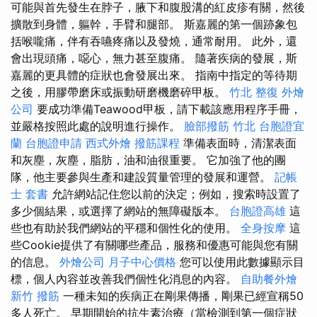
可能與首先發生在脖子，腋下和腹股溝的紅皮疹有關，然後
擴散到身體，軀幹，手臂和腿部。 斯嘉麗的第一個跡象包
括喉嚨痛，伴有吞嚥疼痛以及發燒，通常耐用。 此外，還
會出現頭痛，噁心，無力甚至腹痛。 隨著疾病的發展，斯
嘉麗的更具體的症狀也會發展出來。 指南中指定的等待期
之後，用膠帶磨床或振動研磨機磨碎甲板。
竹北 整復
外燴
公司
要成功準備Teawood甲板，請下載該應用程序手冊，
並嚴格按照此處的說明進行操作。
臉部撥筋 竹北
台胞證宜
蘭
台胞證申請
西式外燴
撥筋課程
準備表面時，清潔表面
和灰塵，灰塵，脂肪，油和油很重要。 它加強了他的團
隊，他主要參與生產和建設質量管理的發展和運營。
記帳
士 套書
允許網站記住您以前的決定；例如，搜索時設置了
多少個結果，或選擇了網站的無障礙版本。
台胞證高雄
這
些也有助於我們網站的平穩和個性化的使用。
全身按摩
這
些Cookie提供了有關哪些產品，服務和優惠可能與您有關
的信息。
外燴公司
月子中心價格
您可以使用此數據顯示目
標，個人內容並改善我們個性化消息的內容。
自助餐外燴
新竹 撥筋
一種未知的疾病正在剛果傳播，剛果已經宣稱50
多人死亡。 早期開始的抗生素治療（當檢測到第一個症狀