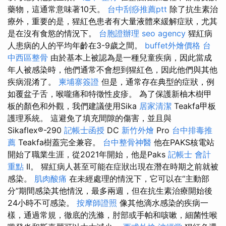
藥物，這通常意味著10天。
台中刮痧推薦ptt
除了抗生素治
療外，重要的是，猩紅色患者有大量液體來緩解症狀，尤其
是在沒有食慾的情況下。
台胞證辦理
seo agency
猩紅病
人患病的人的平均年齡在3-9歲之間。
buffet外燴價格
台
中西區整骨
由於基本上被認為是一種兒童疾病，因此當成
年人被感染時，他們通常不會想到猩紅色，因此他們與其他
疾病混淆了。
柬埔寨簽證
但是，通常存在典型的症狀，例
如覆盆子舌，喉嚨痛和特徵性皮疹。 為了保護新柚木樹甲
板的顏色和外觀，我們建議使用Sika
居家清潔
Teakfa甲板
護理系統。 這避免了填充間隙的傷害，並且與
Sikaflex®-290
記帳士函授
DC
新竹外燴
Pro
台中排毒推
薦
Teakfa樹蓋完全兼容。
台中整骨神醫
他在PAKS核電站
開始了職業生涯，從2021年開始，他是Paks
記帳士 會計
重點
II。 猩紅病人甚至可能在症狀出現在潛在時期之前就被
感染。
肌肉酸痛
在未經處理的情況下，它可以在“主動部
分”期間感染其他情況，最多兩週，但在抗生素治療開始後
24小時不可感染。
按摩師證照
像其他滴水感染的疾病一
樣，通過常規，徹底的洗滌，肘部或手帕和咳嗽，細菌性喉