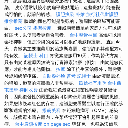
外，該診斷還需要從喉嚨分泌物中繁殖，這證實了細菌感
染。 皮疹通常以較小的扁平斑點開始，這些斑點可能會變
成可怕的，顛簸的觸感。
護照換發
外燴
旅行社代辦護照
推拿推薦
臉頰的顏色可能是樂觀的，嘴周圍的區域可能蒼
白。
seo公司
學習按摩
一種或兩種簡單的家庭方法可以緩
解症狀，以使患者更適合患者。
台中整骨神醫
高燒可以用
藥物抑制，但是冷淡的浴缸可以很好地減輕瘙癢。 直到今
天，青黴素主要推薦用於治療斯嘉麗，儘管許多其他配方可
能有效。
記帳士 科目
青黴素應服用10天，作為替代方案，
只有由於某種原因無法進行青黴素治療（例如，由於超敏反
應）才能考慮其他藥物。
按摩
除了抗生素治療外，還需要
發燒和緩解疼痛。
自助餐外燴
普考 記帳士
由於液體需求
的增加，適當的液體攝入非常重要。
徵信社有用嗎
台中西
屯按摩
律師收費
由於猩紅色最常在細菌性喉嚨發炎後發
育，因此復發性的嚴重感染可以降低斯嘉麗去除咽的風險。
如果您懷疑猩紅色的存在，建議您去看醫生以進行正確的診
斷和適當的治療。
撥筋美容
在鉅細胞病毒（CMV）感染
後，該病毒永遠在體內，在某些情況下會引起嚴重的並發
症。
台中肩頸按摩
on page seo
猩紅色，也稱為沃爾尼，