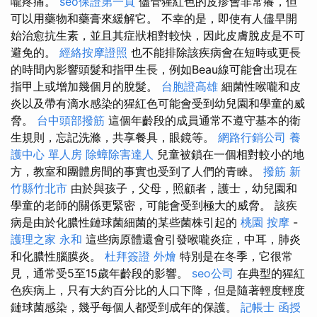
嚨疼痛。
seo保證第一頁
儘管猩紅色的皮疹會非常癢，但
可以用藥物和藥膏來緩解它。 不幸的是，即使有人儘早開
始治愈抗生素，並且其症狀相對較快，因此皮膚脫皮是不可
避免的。
經絡按摩證照
也不能排除該疾病會在短時或更長
的時間內影響頭髮和指甲生長，例如Beau線可能會出現在
指甲上或增加幾個月的脫髮。
台胞證高雄
細菌性喉嚨和皮
炎以及帶有滴水感染的猩紅色可能會受到幼兒園和學童的威
脅。
台中頭部撥筋
這個年齡段的成員通常不遵守基本的衛
生規則，忘記洗滌，共享餐具，眼鏡等。
網路行銷公司
養
護中心 單人房
除蟑除害達人
兒童被鎖在一個相對較小的地
方，教室和團體房間的事實也受到了人們的青睞。
撥筋 新
竹縣竹北市
由於與孩子，父母，照顧者，護士，幼兒園和
學童的老師的關係更緊密，可能會受到極大的威脅。 該疾
病是由於化膿性鏈球菌細菌的某些菌株引起的
桃園 按摩
-
護理之家 永和
這些病原體還會引發喉嚨炎症，中耳，肺炎
和化膿性腦膜炎。
杜拜簽證
外燴
特別是在冬季，它很常
見，通常受5至15歲年齡段的影響。
seo公司
在典型的猩紅
色疾病上，只有大約百分比的人口下降，但是隨著輕度輕度
鏈球菌感染，幾乎每個人都受到成年的保護。
記帳士 函授