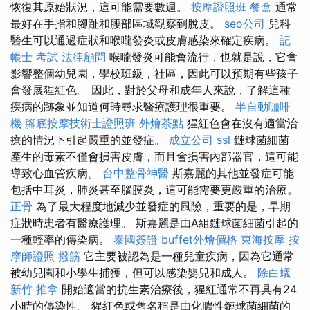
恢復其原始狀況，這可能需要數週。
按摩證照班
餐盒
通常
最好在手指和腳趾和腰部區域觀察到脫皮。
seo公司
兒科
醫生可以通過症狀和喉嚨發炎或皮膚感染來確定疾病。
記
帳士 考試
法律顧問
喉嚨發炎可能會流行，也就是說，它會
影響整個幼兒園，學校班級，社區，因此可以預期有些孩子
會發展猩紅色。 因此，對於父母和成年人來說，了解這種
疾病的跡象並知道何時尋求醫療護理很重要。
半自動咖啡
機
腳底按摩技術士證照班
外燴茶點
猩紅色會在沒有適當治
療的情況下引起嚴重的並發症。
成立公司
ssl
鏈球菌細菌
產生的毒素不僅會損害皮膚，而且會損害內部器官，這可能
導致心血管疾病。
台中整骨神醫
斯嘉麗的其他並發症可能
包括中耳炎，肺炎甚至腦膜炎，這可能需要更嚴重的治療。
正骨
為了最大程度地減少並發症的風險，重要的是，早期
症狀時患者有醫療護理。 斯嘉麗是由A組鏈球菌細菌引起的
一種輕率的傳染病。
泰國簽證
buffet外燴價格
東海按摩
按
摩師證照
撥筋
它主要被認為是一種兒童疾病，因為它通常
被幼兒園和小學生捕獲，但可以感染嬰兒和成人。
除白蟻
新竹 推拿
開始適當的抗生素治療後，猩紅通常不再具有24
小時的傳染性。 猩紅色或舊名稱是由化膿性鏈球菌細菌的