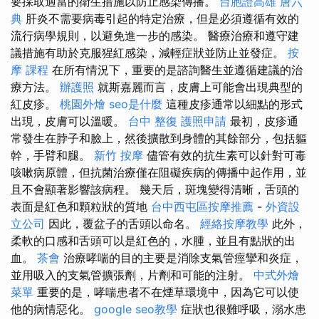
要採取適當的衛生措施以防止感染傳播。
台胞證高雄
唐六
典
肝炎不需要病毒引起的特定治療，但是必須遵循有效的
流行病學規則，以避免進一步的感染。 醫療治療和遵守建
議措施有助於克服猩紅感染，減輕症狀並防止並發症。
按
摩 課程
在所有情況下，重要的是諮詢醫生並遵循建議的治
療方法。
辦護照
就斯嘉麗而言，皮膚上可能會出現典型的
紅皮疹。
桃園外燴
seo是什麼
這種皮疹通常以細點的形式
出現，皮膚可以溫暖。
台中 整復
護照申請
最初，皮疹通
常發生在脖子和臉上，然後擴散到身體的其餘部分，包括軀
幹，手臂和腿。
新竹 按摩
儘管有效的抗生素可以針對可毒
咳嗽病原體，但抗菌治療僅在阻礙疾病的傳播中起作用，並
且不會顯著影響該病程。 幾天后，斑塊變得清晰，舌頭的
表面是紅色和顆粒狀的質地
台中西屯區按摩推薦
-
外資設
立公司
因此，覆盆子的舌頭以命名。
經絡按摩教學
此外，
柔軟的口感和舌頭可以是紅色的，水腫，並且有點狀的出
血。
茶會
治療哮喘的目的主要是消除支氣管痙攣和炎症，
並用吸入的支氣管擴張劑，片劑和可能的注射。
中式外燴
菜單
重要的是，哮喘患者不在煙草環境中，因為它可以使
他的病情惡化。
google seo教學
症狀也很難呼吸，溺水患