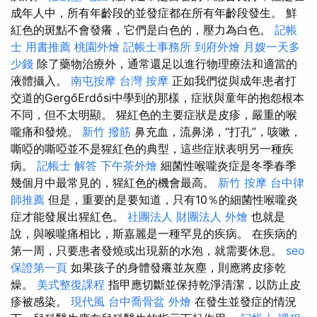
成年人中，所有年齡段的並發症都在所有年齡段發生。 鮮
紅色的斑點不會發癢，它們是白色的，壓力為白色。
記帳
士 用書推薦
桃園外燴
記帳士事務所
到府外燴
月嫂一天多
少錢
除了藥物治療外，通常還足以進行物理療法和適當的
液體攝入。
南屯按摩
台灣 按摩
正如我們從與成年患者打
交道的GergőErdősi中學到的那樣，症狀與童年的抱怨根本
不同，但不太明顯。 猩紅色的主要症狀是皮疹，嚴重的喉
嚨痛和發燒。
新竹 撥筋
鼻充血，流鼻涕，“打孔”，咳嗽，
嘶啞的嘶啞並不是猩紅色的典型，這些症狀表明另一種疾
病。
記帳士 解答
下午茶外燴
細菌性喉嚨炎症是冬季春季
幾個月中最常見的，猩紅色的機會最高。
新竹 按摩
台中律
師推薦
但是，重要的是要知道，只有10％的細菌性喉嚨炎
症才能發展出猩紅色。
社團法人 財團法人
外燴
也就是
說，與喉嚨痛相比，斯嘉麗是一種罕見的疾病。 在疾病的
第一周，只要患者發燒或出現新的水泡，就需要休息。
seo
保證第一頁
如果孩子的身體發癢並灰塵，則應將皮疹乾
燥。
美式整復課程
指甲應切斷並保持乾淨清潔，以防止皮
疹被感染。
現代風
台中喬骨盆
外燴
在發生並發症的情況