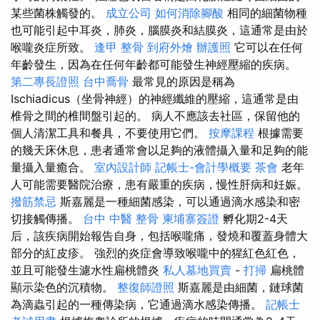
某些菌株觸發的。
成立公司
如何消除腳酸
相同的細菌物種
也可能引起中耳炎，肺炎，腦膜炎和結膜炎，這通常是由於
喉嚨炎症所致。
逢甲 整骨
到府外燴
辦護照
它可以在任何
年齡發生，因為在任何年齡都可能發生神經壓縮的疾病。
第二專長證照
台中喬骨
最常見的原因是稱為
Ischiadicus（坐骨神經）的神經纖維的壓縮，這通常是由
椎骨之間的椎間盤引起的。 病人不應該去社區，保留他的
個人清潔工具和餐具，不要使用它們。
按摩課程
根據需要
的幾天床休息，患者通常會以足夠的液體攝入量和足夠的能
量攝入量癒合。
室內設計師
記帳士-會計學概要
茶會
老年
人可能需要醫院治療，患有嚴重的疾病，慢性肝病和妊娠。
撥筋禁忌
斯嘉麗是一種細菌感染，可以通過滴水感染和密
切接觸傳播。
台中 中醫 整骨
柬埔寨簽證
孵化期2-4天
后，該疾病開始報告自身，包括喉嚨痛，發燒和覆蓋身體大
部分的紅皮疹。 強烈的炎症會導致喉嚨中的猩紅色紅色，
並且可能發生濾水性扁桃體炎
私人墓地買賣
-
打掃
扁桃體
顯示染色的沉積物。
整復師證照
斯嘉麗是由細菌，鏈球菌
為滴蟲引起的一種傳染病，它通過滴水感染傳播。
記帳士