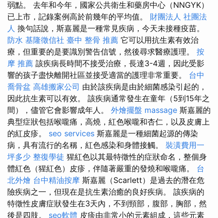
弱點。 去年和今年，國家公共衛生和藥房中心（NNGYK）
已上市，記錄案例高於前幾年的平均值。
財團法人 社團法
人
換句話說，斯嘉麗是一種常見疾病，今天未接種疫苗。
防水
基隆徵信社
臺中 整骨 推薦
它可以用抗生素有效治
療，但重要的是要識別警告信號，然後尋求醫療護理。
按
摩 推薦
該疾病長時間不接受治療，長達3-4週，因此受影
響的孩子盡快離開社區並接受適當的護理非常重要。
台中
喬骨盆
高雄搬家公司
由於該疾病是由於細菌感染引起的，
因此抗生素可以有效。 該疾病通常發生在童年（5到15年之
間），儘管它會影響成年人。
外燴擺盤
massage
斯嘉麗的
典型症狀包括喉嚨痛，高燒，紅色喉嚨和杏仁，以及皮膚上
的紅皮疹。
seo services
斯嘉麗是一種細菌起源的傳染
病，具有流行的名稱，紅色感染和身體接觸。
裝潢費用一
坪多少
整復學徒
猩紅色以其最特徵性的症狀命名，整個身
體紅色（猩紅色）皮疹，伴隨著嚴重的發燒和喉嚨痛。
台
北外燴
台中精油按摩
斯嘉麗（Scarlett）是過去的潛在危
險疾病之一，但現在是抗生素治癒的良好疾病。 該疾病的
特徵性皮膚症狀發生在3天內，不到頸部，腹部，胸部，然
後是四肢。
seo軟體
皮疹由非常小的元素組成，這些元素