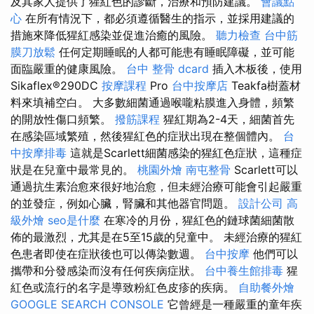
及其家人提供了猩紅色的診斷，治療和預防建議。
會議點
心
在所有情況下，都必須遵循醫生的指示，並採用建議的
措施來降低猩紅感染並促進治癒的風險。
聽力檢查
台中筋
膜刀放鬆
任何定期睡眠的人都可能患有睡眠障礙，並可能
面臨嚴重的健康風險。
台中 整骨 dcard
插入木板後，使用
Sikaflex®290DC
按摩課程
Pro
台中按摩店
Teakfa樹蓋材
料來填補空白。 大多數細菌通過喉嚨粘膜進入身體，頻繁
的開放性傷口頻繁。
撥筋課程
猩紅期為2-4天，細菌首先
在感染區域繁殖，然後猩紅色的症狀出現在整個體內。
台
中按摩排毒
這就是Scarlett細菌感染的猩紅色症狀，這種症
狀是在兒童中最常見的。
桃園外燴
南屯整骨
Scarlett可以
通過抗生素治愈來很好地治愈，但未經治療可能會引起嚴重
的並發症，例如心臟，腎臟和其他器官問題。
設計公司
高
級外燴
seo是什麼
在寒冷的月份，猩紅色的鏈球菌細菌散
佈的最激烈，尤其是在5至15歲的兒童中。 未經治療的猩紅
色患者即使在症狀後也可以傳染數週。
台中按摩
他們可以
攜帶和分發感染而沒有任何疾病症狀。
台中養生館排毒
猩
紅色或流行的名字是導致粉紅色皮疹的疾病。
自助餐外燴
GOOGLE SEARCH CONSOLE
它曾經是一種嚴重的童年疾