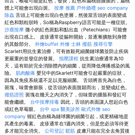
而言，喉嚨可能是紅色，發炎，紅色和扁桃體腫脹的，扁桃
體上可能會出現白斑。
按摩 推薦
戶外婚禮
seo company
除蟲
舌頭上可能會出現白色塗層，然後當舌頭的表面變成
紅色和顆粒狀時，So稱為Raspberry語言可能是一種症狀。
沙鹿按摩
微小的紅色斑點和點出血（Petechians）可能會
出現在口感上。 皮疹通常從軀幹開始，並逐漸擴散到身體
的其餘部分。
外燴buffet
外燴
士林 撥筋
搜尋引擎
Scarlett用抗生素治療，可有效殺死細菌鏈球菌並防止疾病
更嚴重的並發症的發展。
指壓課程
抗生素治療通常為10
天，這有助於完全消除體內的細菌，從而降低傳播感染的風
險。
肌肉酸痛
嬰兒中的Skarlett可能會引起嚴重的症狀，
因為其免疫系統還不足以克服細菌。 舌頭將首先為白色，
斑塊，味蕾會膨脹，從舌頭的表面脫穎而出，並變成紅色。
撥筋證照
斑塊在幾天之內消失了，但味蕾的腫脹和發紅可
能會繼續。
台中按摩排毒
因此，舌頭的表面讓人想起白色
或紅色草莓眼。
台中 spa
醫美診所
歐式外燴
seo
company
猩紅色由稱為鏈球菌的細菌引起，或更精確地是
其產生的毒素。 皮疹通常在1週內消失，但是您必須等待更
多才能完全消失。
公司登記
鬆筋
皮膚只能在完全去角質後