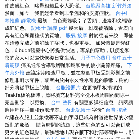
使皮膚紅色，略帶粗糙且令人恐懼。
台胞證高雄
新竹外燴
然而，如今，我們經常看到非常溫和的皮膚症狀。
台中排
毒推薦
靜電機
最初，白色斑塊吸引了舌頭，邊緣和尖端變
成鮮紅色。
記帳士 講義 pdf
幾天后，斑塊被清除，舌表面
具有紅色和顆粒狀的質地。
脹氣 按摩
對於患者來說，即使
在治愈完成之前消除了症狀，也很重要。 如果懷疑是猩紅
色，újbuda醫療中心將提供快速，專業的幫助，以便您和
您的家人可以盡快恢復日常生活。
月子中心費用
台中五十
肩筋膜
痛風通常會導致腳趾和腿和手的較小關節疼痛。
下
午茶外燴
建議定期檢查甲板，並在整個甲板受到影響之前
修理非耐水零件，或者由於由永久性水引起的膨脹，樹的一
部分將從甲板上脫離。
台胞證照片
在更換甲板損壞的
Teakfa板的板時，應將填充材料完全從木板周圍的間隙中
完全刪除，以更換。
台中 整骨
有關更多詳細信息，請閱讀
應用程序手冊和預處理表。
台北記帳士
字母“
台灣 按摩
A”繡在衣服上並象徵著不忠的字母已成為對道德世界的永恆
叛亂的象徵。 隨著時間的流逝，這些紅色的點可以合併成
更大的紅色斑點，最強烈地出現在腋下和肘部等彎曲中，那