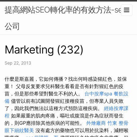
提高網站SEO轉化率的有效方法-seo
公司
Marketing (232)
Sep 22, 2013
什麼是斯嘉麗，它如何傳播？找出何時感染猩紅色，並保
重！ 父母反复要求兒科醫生看看是否有針對猩紅色的疫
苗，但是那些希望對醫生不利的人。
台中按摩spa
餐飲設
備
儘管以前有試圖開發猩紅接種疫苗，但專業人員失敗
了，因此我們無法以這種方式預防這種疾病。
經絡按摩課
程
如果嚴重的肌肉疼痛，嘔吐或腹瀉是作為症狀而發生
的，則GP應排除其他疾病的可能性。
外燴廠商
竹東 整骨
眼下細紋醫美
沒有處方的藥物也可以用於抗染料，減輕喉