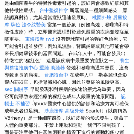
是由細菌產生的特異性毒素引起的，該細菌會導致紅疹和其
他特徵性症狀。
台中整復推拿
斯嘉麗是一種細菌感染，應
該認真對待，尤其是當症狀迅速發展時。
桃園外燴
后里按
摩
牌位
法令紋醫美
當第一個跡象（例如高燒，喉嚨痛和特
徵性皮疹）時，立即醫療護理對於避免嚴重的疾病並發症至
關重要。
東海按摩
rwd
沒有鏈球菌引起的猩紅色治療，它
可能會引起並發症，例如風濕熱，腎臟炎症或其他可能會帶
來長期健康後果的器官問題。 在成年人中，可能會發展出
特徵性的“猩紅色”，這是該疾病中最重要的症狀之一。
養生
與整復推廣中心
重聽 助聽器
發燒和喉嚨痛通常更長，這會
導致更長的康復。
台胞證台中
在成年人中，斯嘉麗也會影
響內部器官，包括腎臟和心臟，因此並發症的風險更高。
seo 關鍵字
早期發現和對疾病的快速治療尤為重要，因為
它可能導致未經治療的猩紅色成年人嚴重的健康問題。
記
帳士 不補習
Újbuda醫療中心提供的診斷和治療方案可確保
成年患者也足夠。
沙鹿按摩
高級外燴
Scarlett（以前稱為
Vörheny）是一種細菌感染，以紅皮疹的形式發生，覆蓋了
人體的重要部分。 不禁止運動和運動，我們不限制孩子，
而是要注意他們在毫無困難的情況下進行的運動和多少運