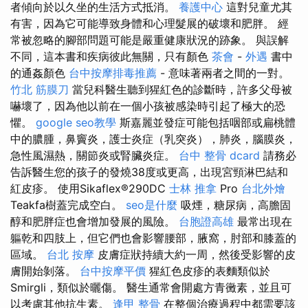
者傾向於以久坐的生活方式抵消。
養護中心
這對兒童尤其
有害，因為它可能導致身體和心理髮展的破壞和肥胖。 經
常被忽略的腳部問題可能是嚴重健康狀況的跡象。 與誤解
不同，這本書和疾病彼此無關，只有顏色
茶會
-
外遇
書中
的通姦顏色
台中按摩排毒推薦
- 意味著兩者之間的一對。
竹北 筋膜刀
當兒科醫生聽到猩紅色的診斷時，許多父母被
嚇壞了，因為他以前在一個小孩被感染時引起了極大的恐
懼。
google seo教學
斯嘉麗並發症可能包括咽部或扁桃體
中的膿腫，鼻竇炎，護士炎症（乳突炎），肺炎，腦膜炎，
急性風濕熱，關節炎或腎臟炎症。
台中 整骨 dcard
請務必
告訴醫生您的孩子的發燒38度或更高，出現宮頸淋巴結和
紅皮疹。 使用Sikaflex®290DC
士林 推拿
Pro
台北外燴
Teakfa樹蓋完成空白。
seo是什麼
吸煙，糖尿病，高膽固
醇和肥胖症也會增加發展的風險。
台胞證高雄
最常出現在
軀乾和四肢上，但它們也會影響腰部，腋窩，肘部和膝蓋的
區域。
台北 按摩
皮膚症狀持續大約一周，然後受影響的皮
膚開始剝落。
台中按摩平價
猩紅色皮疹的表麵類似於
Smirgli，類似於曬傷。 醫生通常會開處方青黴素，並且可
以考慮其他抗生素。
逢甲 整骨
在整個治療過程中都需要該