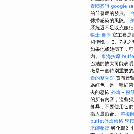
泰國簽證
google 
的並發症的發展。
傳播感染的風險。
系統還不足以克服細
帳士 自學
它主要是
和傍晚，-3、7度之
如果他或她病了，
內。
東海按摩
buf
巴結的擴大可能表明
徵是一個特別重要的
邊的整骨院
賈布達醫
為紅色，是一種細菌
去的恐怖
外燴
-
撥
的所有內容，這些猩
餐具，不要使用它
攝入量癒合。
整復
buffet外燴價格
學
老師整復
孵化期2-