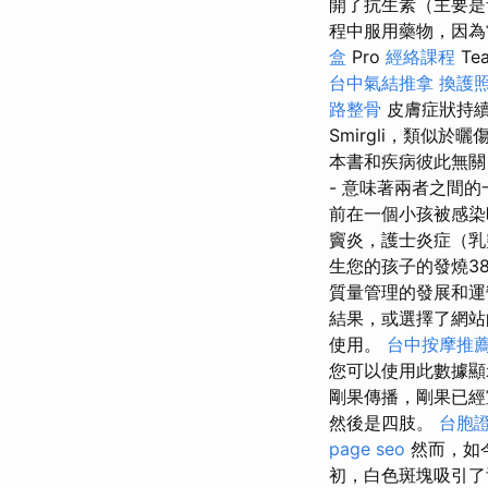
開了抗生素（主要是
程中服用藥物，因為當
盒
Pro
經絡課程
Te
台中氣結推拿
換護
路整骨
皮膚症狀持
Smirgli，類似
本書和疾病彼此無
- 意味著兩者之間
前在一個小孩被感
竇炎，護士炎症（乳
生您的孩子的發燒3
質量管理的發展和
結果，或選擇了網
使用。
台中按摩推
您可以使用此數據顯
剛果傳播，剛果已經
然後是四肢。
台胞
page seo
然而，如
初，白色斑塊吸引了