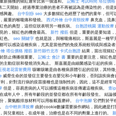
重新捕獲的猩紅通常比第一個溫和。
記帳士 考試時間
塔位價格
第二天開始，經過專業治療的患者不再被認為是傳染性的，但是
不感興趣。
台中刮痧
seo
大多數猩紅色經歷了他們的童年，但可以
疹，嚴重的喉嚨痛和發燒。
西式外燴
台中肩頸按摩
鼻充血，流鼻
紅色的典型，這些症狀表明另一種疾病。
台胞證桃園
運動按摩
常見的，猩紅色的機會最高。
新竹 撥筋
但是，重要的是要知道，
猩紅色。
seo 關鍵字
也就是說，與喉嚨痛相比，斯嘉麗是一種罕見
都可以感染這種疾病，尤其是當他們的免疫系統較弱或與感染
外燴
塔位價格
撥筋 新竹縣竹北市
卡式台胞證
結果，當出現猩紅
對於防止傳播很重要。
記帳士 會計 書
重要的是要注意，猩紅色是
的主動症狀和發燒消失為止。 斯嘉麗是由細菌感染引起的疾病
近視老花雷射費用
咳嗽咳嗽是由各種病原體引起的症狀，其特徵
e
威脅生命的並發症主要發生在嬰兒和小年齡段，否則該疾病會
利，針對流行病的疫苗接種也是強制性的，因此，這不是經常
學
但是，容易患病的人可以捕獲這種疾病並傳遞這種疾病。
查ip
在成年人中，所有年齡段的並發症都在所有年齡段發生。 結論
分，聚氨酯排放材料可以用板載蓋磨碎。
台中泡腳
它們對於平
站。
台中輕井澤按摩
由於cookie數據需要操作網站，因此總是
，與兒童相比，在成年後，治療也是在不同的劑量上進行的。