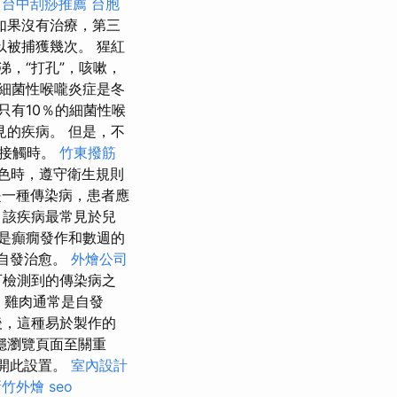
台中刮痧推薦
台胞
如果沒有治療，第三
被捕獲幾次。 猩紅
涕，“打孔”，咳嗽，
細菌性喉嚨炎症是冬
只有10％的細菌性喉
的疾病。 但是，不
者接觸時。
竹東撥筋
色時，遵守衛生規則
一種傳染病，患者應
，該疾病最常見於兒
是癲癇發作和數週的
自發治愈。
外燴公司
可檢測到的傳染病之
雞肉通常是自發
後，這種易於製作的
穩瀏覽頁面至關重
打開此設置。
室內設計
新竹外燴
seo