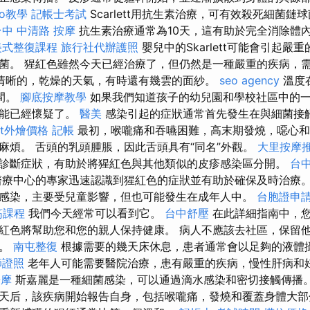
seo教學
記帳士考試
Scarlett用抗生素治療，可有效殺死細菌
台中 中清路 按摩
抗生素治療通常為10天，這有助於完全消除體
美式整復課程
旅行社代辦護照
嬰兒中的Skarlett可能會引起嚴
菌。 猩紅色雖然今天已經治療了，但仍然是一種嚴重的疾病，
清晰的，乾燥的天氣，有時還有幾雲的面紗。
seo agency
溫度在
間。
腳底按摩教學
如果我們知道孩子的幼兒園和學校社區中的
可能已經懷疑了。
醫美
感染引起的症狀通常首先發生在與細菌接
fet外燴價格
記帳
最初，喉嚨痛和吞嚥困難，高末期發燒，噁心和
麻煩。 舌頭的乳頭腫脹，因此舌頭具有“同名”外觀。
大里按摩
診斷症狀，有助於將猩紅色與其他類似的皮疹感染區分開。
台
療中心的專家迅速認識到猩紅色的症狀並有助於確保及時治療
感染，主要受兒童影響，但也可能發生在成年人中。
台胞證申
筋課程
我們今天經常可以看到它。
台中舒壓
在此詳細指南中，
紅色將幫助您和您的親人保持健康。 病人不應該去社區，保留
們。
南屯整復
根據需要的幾天床休息，患者通常會以足夠的液體
師證照
老年人可能需要醫院治療，患有嚴重的疾病，慢性肝病和
按摩
斯嘉麗是一種細菌感染，可以通過滴水感染和密切接觸傳播
4天后，該疾病開始報告自身，包括喉嚨痛，發燒和覆蓋身體大部