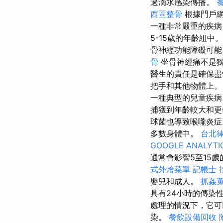
過滴水感染傳播。
西區整骨
根據門戶網
一種非常嚴重的疾病
5-15歲的年齡組
骨神經功能障礙可能
骨
坐骨神經痛不是
醫生的責任是確保盡
把手和其他物體上
一種典型的兒童疾病
捕獲到年齡較大和更
球菌也導致喉嚨炎
多數身體中。
台北
GOOGLE ANALYTI
通常會影響5至15
式外燴菜單
記帳士 
嬰兒和成人。
抓姦
具有24小時的傳染
處理的情況下，它可
染。
餐飲設備回收