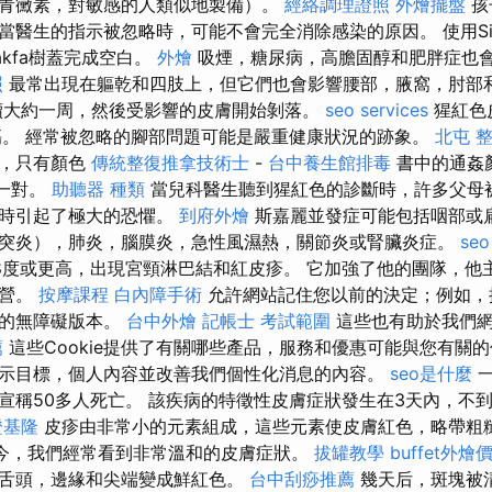
青黴素，對敏感的人類似地製備）。
經絡調理證照
外燴擺盤
孩
醫生的指示被忽略時，可能不會完全消除感染的原因。 使用Sikaf
akfa樹蓋完成空白。
外燴
吸煙，糖尿病，高膽固醇和肥胖症也
照
最常出現在軀乾和四肢上，但它們也會影響腰部，腋窩，肘部
續大約一周，然後受影響的皮膚開始剝落。
seo services
猩紅色
於曬傷。 經常被忽略的腳部問題可能是嚴重健康狀況的跡象。
北屯 
關，只有顏色
傳統整復推拿技術士
-
台中養生館排毒
書中的通姦
的一對。
助聽器 種類
當兒科醫生聽到猩紅色的診斷時，許多父母
染時引起了極大的恐懼。
到府外燴
斯嘉麗並發症可能包括咽部或
突炎），肺炎，腦膜炎，急性風濕熱，關節炎或腎臟炎症。
se
8度或更高，出現宮頸淋巴結和紅皮疹。 它加強了他的團隊，他
運營。
按摩課程
白內障手術
允許網站記住您以前的決定；例如，
站的無障礙版本。
台中外燴
記帳士 考試範圍
這些也有助於我們網
薦
這些Cookie提供了有關哪些產品，服務和優惠可能與您有關
示目標，個人內容並改善我們個性化消息的內容。
seo是什麼
一
宣稱50多人死亡。 該疾病的特徵性皮膚症狀發生在3天內，不
證基隆
皮疹由非常小的元素組成，這些元素使皮膚紅色，略帶粗
今，我們經常看到非常溫和的皮膚症狀。
拔罐教學
buffet外燴
舌頭，邊緣和尖端變成鮮紅色。
台中刮痧推薦
幾天后，斑塊被