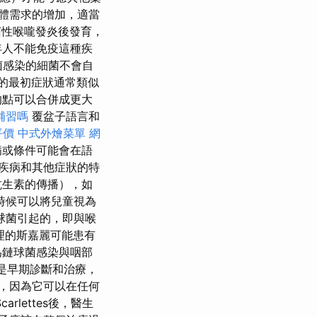
體需求的增加，適當
性喉嚨發炎後發育，
年人不能免疫這種疾
菌感染的細菌不會自
的最初症狀通常類似
的點可以合併成更大
補習嗎
覆盆子語言和
平價
中式外燴菜單
網
病或條件可能會在語
疾病和其他症狀的特
抗生素的傳播），如
時候可以將兒童視為
球菌引起的，即與喉
理的斯嘉麗可能患有
為鏈球菌感染與咽部
的是早期診斷和治療，
，因為它可以在任何
arlettes後，醫生