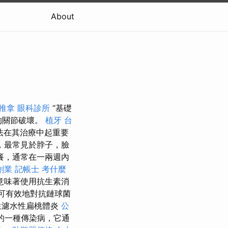
About
推拿
眼科診所
“基礎
的關節破壞。
植牙
台
法在其治療中起重要
，最常見於脖子，臉
癢，通常在一兩週內
創業
記帳士 考什麼
意味著使用抗生素消
可有效地對抗鏈球菌
生濾水性扁桃體炎
公
的一種傳染病，它通