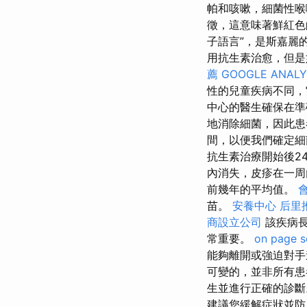
帕和咳嗽，細菌性喉
徵，這意味著鮮紅色
子語言”，是斯嘉麗
用抗生素治愈，但是
薦
GOOGLE ANALY
性的兒童疾病不同，
中心的醫生確保在準確
地消除細菌，因此
間，以便我們確定細
抗生素治療開始後2
內消失，皮疹在一周
前幾年的平均值。
苗。
安養中心
后里
商設立公司
該疾病長
常重要。
on page s
能夠離開或強迫對
可變的，並非所有
生並進行正確的診
建議您緩解症狀並防