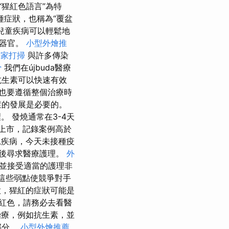
“猩紅色語言”為特
種症狀，也稱為“覆盆
兒童疾病可以輕鬆地
他器官。
小型外燴推
居家打掃
與許多傳染
骨
我們在újbuda醫療
生素可以快速有效
也要遵循整個治療時
症的發展是必要的。
 發燒通常在3-4天
已上市，記錄案例高於
疾病，今天未接種疫
後尋求醫療護理。
外
區並接受適當的護理非
這些弱點使競爭對手
，猩紅的症狀可能是
紅色，請務必去看醫
療，例如抗生素，並
部分。
小型外燴推薦