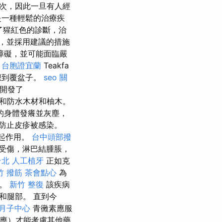
次，因此一旦有人經
是一種輕鬆的治療疾
了猩紅色的診斷，治
，並採用建議的措施
障礙，並可能面臨嚴
o
台胞證宜蘭
Teakfa
想到覆盆子。
seo 關
a開發了
水和防水木材和柚木。
的身體發癢並灰塵，
防止皮疹被感染。
起作用。
台中頭部撥
受傷，淋巴結腫脹，
台北
人工植牙
正如克
竹 撥筋
茶會點心
為
下。
新竹 整復
該疾病
和腿部。 直到今
月子中心
青黴素應服
反應）才能考慮其他藥