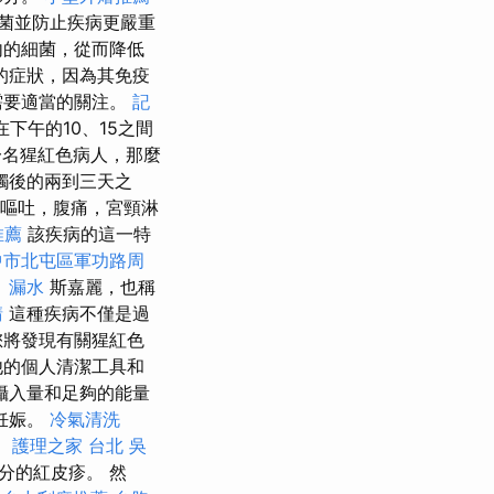
鏈球菌並防止疾病更嚴重
內的細菌，從而降低
重的症狀，因為其免疫
需要適當的關注。
記
下午的10、15之間
一名猩紅色病人，那麼
觸後的兩到三天之
嘔吐，腹痛，宮頸淋
推薦
該疾病的這一特
中市北屯區軍功路周
。
漏水
斯嘉麗，也稱
請
這種疾病不僅是過
您將發現有關猩紅色
他的個人清潔工具和
攝入量和足夠的能量
妊娠。
冷氣清洗
。
護理之家 台北
吳
分的紅皮疹。 然