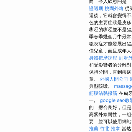
而，令人欣慰的是，
證過期
桃園外燴
從
週後，它就會變得
色的主要症狀是皮
嘶啞的嘶啞並不是猩
季春季幾個月中最
嚨炎症才能發展出
僅兒童，而且成年人
身體按摩課程
到府
和受影響者的分離
保持分開，直到疾病
童。
外國人開公司
典型咳嗽。
massag
筋膜沾黏撥筋
在匈牙
一。
google seo教
的，癒合良好，但是
高紫外線耐性，一組
要，並可以使用網
推薦
竹北 推拿
當然