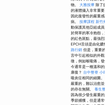
物。
大雅按摩
除了
的液體攝入非常重
因此復發性的嚴重感
病。
按摩課程
新竹
動保護其他亞組成
於簡單的寒冷抱怨，
的紅色斑點，最強烈
EPCH舌頭是由化
路行銷
但是，重要的
言中引起相似的外
徵，例如喉嚨痛，發
今通常是一種溫和
康復？
台中整脊
小
嚨炎症相同的細菌
嚴重的，難以治愈並
的存在無關。
養生
因為很少發生嚴重
季節捕獲，但是通常