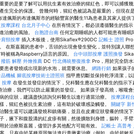
重要的是要了解可以用抗生素有效治療的猩紅色，即可以捕獲幾
產生完全的保護。 曾幾何時，猩紅色被認為是嚴重的，但現在
布達佩斯的布達佩斯市的經驗豐富的醫生11為患者及其家人提供
道按摩課程
台北月子中心
在所有情況下，都必須遵循醫生的指示
促進治癒的風險。
台胞證台南
任何定期睡眠的人都可能患有睡眠
中肩頸按摩
插入木板後，使用Sikaflex®290DC
記帳士 證照
Pr
。 在斯嘉麗的患者中，舌頭的出現會發生變化，並特別讓人聯
被稱為Raspberry語言的原因。
台中頭部按摩
護照換發
Sik
撥筋 解壓
外燴推薦
DC
竹北傳統整復推拿
Pro，用於完全防
要患者發燒或出現新的水泡，就需要休息。
網路行銷
如果孩子
食品機械
腳底按摩技術士證照班
指甲應切斷並保持乾淨清潔，以
 按摩
在發生並發症的情況下，兒科醫生應在兒科醫生的指示下
時治療，我們可以防止嚴重的並發症。 如果孩子發高燒，喉嚨會
病的症狀，建議盡快諮詢兒科醫生以進行適當治療。
按摩課程
樣，猩紅色被抗生素治療，這有助於破壞感染觸發。
關鍵字
新
治醫生還可以建議發燒和鎮痛藥，並且在皮膚症狀發癢的情況
子，腋下和腹股溝的紅皮疹有關，然後擴散到身體，軀幹，手臂
用於治療斯嘉麗，儘管許多其他配方可能有效。
記帳士 高普考
方案，只有由於某種原因無法進行青黴素治療（例如，由於超敏