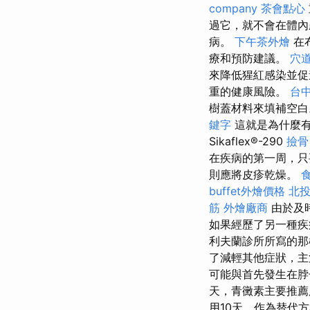
company
茶會點心
過它，就不會在體內
病。
下午茶外燴
在
療和預防建議。
穴
來降低猩紅感染並
重的健康風險。
台
樹蓋材料來填補空白
鍵字
這就是為什麼有時
Sikaflex®-290
撿骨
在疾病的第一周，只
則應將皮疹乾燥。
buffet外燴價格
北投
筋
外燴廠商
由於及
如果經歷了另一種疾
利夫蘭診所所寫的那
了減輕其他症狀，主
可能與首先發生在脖
天，青黴素主要推薦
用10天，作為替代