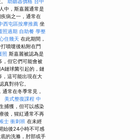
天。
助聽器價格
台中
人中，斯嘉麗通常是
期疾病之一，通常在
中西屯區按摩推薦
坐
護照過期
自助餐
學整
心住幾天
在此期間，
中打噴嚏後粘附在門
護照
斯嘉麗被認為是
多，但它們可能會被
菌A鏈球菌引起的，鏈
疹，這可能出現在大
認真對待它。
傳播，通常在冬季常見，
。
美式整復課程
中
生捕獲，但可以感染
療後，猩紅通常不再
帳士 衝刺班
在未經
開始後24小時不可感
徹底的洗滌，肘部或手