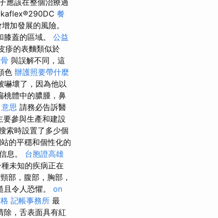
子應該在整個治療過
lex®290DC
餐
會增加發展的風險。
和膝蓋的區域。
公益
皮疹的表麵類似於
整骨
與誤解不同，這
顏色
辦護照要帶什麼
被嚇壞了，因為他以
扁桃體中的膿腫，鼻
o 意思
請務必告訴醫
主要參與生產和建設
搜索時設置了多少個
站的平穩和個性化的
的信息。
台胞證高雄
種未知的疾病正在
到頸部，腹部，胸部，
糙且令人恐懼。
on
價格
記帳事務所
最
清除，舌表面具有紅