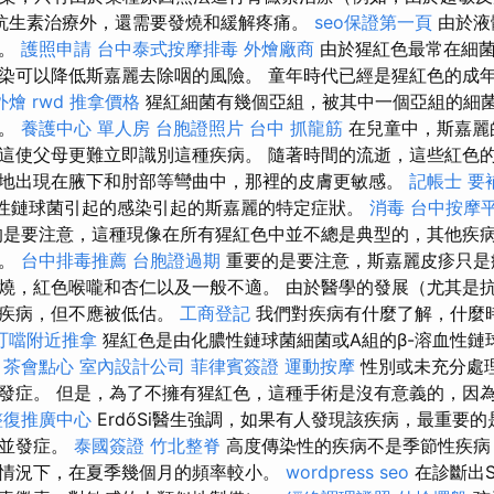
抗生素治療外，還需要發燒和緩解疼痛。
seo保證第一頁
由於液
要。
護照申請
台中泰式按摩排毒
外燴廠商
由於猩紅色最常在細菌
染可以降低斯嘉麗去除咽的風險。 童年時代已經是猩紅色的成
外燴
rwd
推拿價格
猩紅細菌有幾個亞組，被其中一個亞組的細
員。
養護中心 單人房
台胞證照片
台中 抓龍筋
在兒童中，斯嘉麗
這使父母更難立即識別這種疾病。 隨著時間的流逝，這些紅色
地出現在腋下和肘部等彎曲中，那裡的皮膚更敏感。
記帳士 要
膿性鏈球菌引起的感染引起的斯嘉麗的特定症狀。
消毒
台中按摩
是要注意，這種現像在所有猩紅色中並不總是典型的，其他疾
觀。
台中排毒推薦
台胞證過期
重要的是要注意，斯嘉麗皮疹只是
燒，紅色喉嚨和杏仁以及一般不適。 由於醫學的發展（尤其是
的疾病，但不應被低估。
工商登記
我們對疾病有什麼了解，什麼
叮噹附近推拿
猩紅色是由化膿性鏈球菌細菌或A組的β-溶血性鏈
。
茶會點心
室內設計公司
菲律賓簽證
運動按摩
性別或未充分處
發症。 但是，為了不擁有猩紅色，這種手術是沒有意義的，因
整復推廣中心
ErdőSi醫生強調，如果有人發現該疾病，最重要
的並發症。
泰國簽證
竹北整脊
高度傳染性的疾病不是季節性疾病
情況下，在夏季幾個月的頻率較小。
wordpress seo
在診斷出Sc