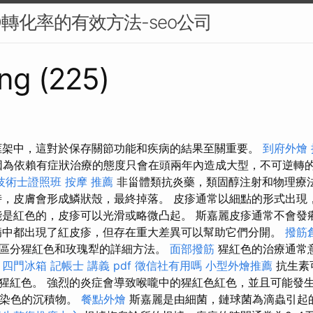
O轉化率的有效方法-seo公司
ng (225)
框架中，這對於保存關節功能和疾病的結果至關重要。
到府外燴
因為依賴有症狀治療的態度只會在頭兩年內造成大型，不可逆轉
技術士證照班
按摩 推薦
非甾體類抗炎藥，類固醇注射和物理療
時，皮膚會形成鱗狀殼，最終掉落。 皮疹通常以細點的形式出現
能是紅色的，皮疹可以光滑或略微凸起。 斯嘉麗皮疹通常不會發
病中都出現了紅皮疹，但存在重大差異可以幫助它們分開。
撥筋
區分猩紅色和玫瑰犁的詳細方法。
面部撥筋
猩紅色的治療通常
。
四門冰箱
記帳士 講義 pdf
徵信社有用嗎
小型外燴推薦
抗生素
猩紅色。 強烈的炎症會導致喉嚨中的猩紅色紅色，並且可能發
示染色的沉積物。
餐點外燴
斯嘉麗是由細菌，鏈球菌為滴蟲引起