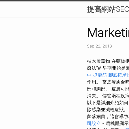
提高網站SE
Marketi
Sep 22, 2013
柚木覆蓋物 在藥物
療法”的早期開始是
中 抓龍筋
腳底按摩
作用。 當皮疹癒合
部和胸部。 皮膚可
消失。 儘管兩種疾
以下是詳細介紹如何
除感染並減輕症狀
菌落細菌，這會導致
司設立
- 扁桃體顯