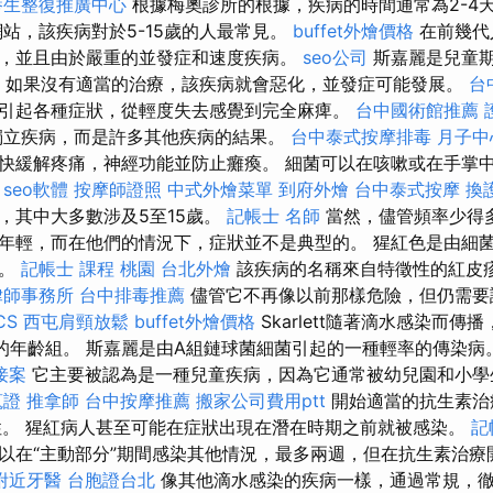
養生整復推廣中心
根據梅奧診所的根據，疾病的時間通常為2-4
站，該疾病對於5-15歲的人最常見。
buffet外燴價格
在前幾代
，並且由於嚴重的並發症和速度疾病。
seo公司
斯嘉麗是兒童
中。 如果沒有適當的治療，該疾病就會惡化，並發症可能發展。
台
引起各種症狀，從輕度失去感覺到完全麻痺。
台中國術館推薦
獨立疾病，而是許多其他疾病的結果。
台中泰式按摩排毒
月子中
快緩解疼痛，神經功能並防止癱瘓。 細菌可以在咳嗽或在手掌
。
seo軟體
按摩師證照
中式外燴菜單
到府外燴
台中泰式按摩
換
，其中大多數涉及5至15歲。
記帳士 名師
當然，儘管頻率少得
年輕，而在他們的情況下，症狀並不是典型的。 猩紅色是由細
症。
記帳士 課程 桃園
台北外燴
該疾病的名稱來自特徵性的紅皮
律師事務所
台中排毒推薦
儘管它不再像以前那樣危險，但仍需要
CS
西屯肩頸放鬆
buffet外燴價格
Skarlett隨著滴水感染而
歲的年齡組。 斯嘉麗是由A組鏈球菌細菌引起的一種輕率的傳染病
接案
它主要被認為是一種兒童疾病，因為它通常被幼兒園和小學
蒐證
推拿師
台中按摩推薦
搬家公司費用ptt
開始適當的抗生素治
性。 猩紅病人甚至可能在症狀出現在潛在時期之前就被感染。
記
以在“主動部分”期間感染其他情況，最多兩週，但在抗生素治療
附近牙醫
台胞證台北
像其他滴水感染的疾病一樣，通過常規，