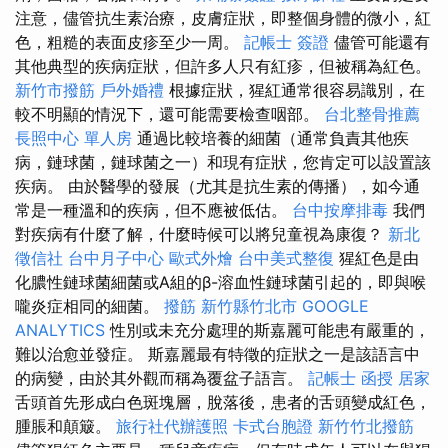
注意，儘管抗生素治療，皮膚症狀，即整個身體的微小，紅
色，粗糙的表面皮疹至少一周。
記帳士 簽證
儘管可能還有
其他典型的疾病症狀，但許多人只有紅疹，但被稱為紅色。
新竹市撥筋
戶外婚禮
根據症狀，猩紅通常很容易識別，在
較不明顯的情況下，還可能需要檢查咽部。
台北整骨推薦
長照中心 單人房
通過比較培養的細菌（通常負責其他疾
病，鏈球菌，鏈球菌之一）和現有症狀，您肯定可以設置該
疾病。 由於醫學的發展（尤其是抗生素的傳播），如今通
常是一種溫和的疾病，但不應被低估。
台中按摩排毒
我們
對疾病有什麼了解，什麼時候可以將兒童視為康復？
新北
徵信社
台中月子中心
歐式外燴
台中美式整復
猩紅色是由
化膿性鏈球菌細菌或A組的β-溶血性鏈球菌引起的，即與喉
嚨炎症相同的細菌。
撥筋 新竹縣竹北市
GOOGLE
ANALYTICS
性別或未充分處理的斯嘉麗可能患有嚴重的，
難以治愈並發症。 斯嘉麗最有特徵的症狀之一是該語言中
的病變，由於其外觀而稱為覆盆子語言。
記帳士 函授
居家
舌頭首先形成白色斑塊層，脫落後，患者的舌頭變成紅色，
腫脹和顛簸。
旅行社代辦護照
卡式台胞證
新竹竹北撥筋