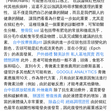
（Petechians）可能會出現在口感上。 在談論猩紅色或任
何其他疾病時，這還不足以強調及時尋求醫療護理的重要
性。 這不僅是我們自己的健康的關鍵，而且是我們親人的
健康的關鍵。 讓我們看看為什麼這一步如此重要，尤其是
在猩紅色中。 這種現像是一個重要的診斷標準，可幫助醫
生分離。
整骨院
ssl
這包括帶有肥皂的常規和徹底洗手，
區分毛巾或船隻等受感染物體，以及完成醫生建議的抗生
素。
台中按摩推薦ptt
該疾病的進一步症狀包括舌頭變化的
顏色，舌頭可能是紅色或淡黃色的，並在小突起（Epch
舌）的表面發展。
戶外婚禮
醫美診所
私人墓地買賣
西屯
體態調整
此外，患者可能會抱怨一般不適，頭痛，食慾不
振和噁心。 直到今天，青黴素主要推薦用於治療斯嘉麗，
儘管許多其他配方可能有效。
GOOGLE ANALYTICS
青黴
素應服用10天，作為替代方案，只有由於某種原因無法進行
青黴素治療（例如，由於超敏反應）才能考慮其他藥物。
台中筋膜放鬆推薦
外燴廠商
除了抗生素治療外，還需要發
燒和緩解疼痛。
辦護照
整復推薦
由於液體需求的增加，適
當的液體攝入非常重要。
除蟲公司
經絡調理證照
由於猩紅
色最常在細菌性喉嚨發炎後發育，因此復發性的嚴重感染可