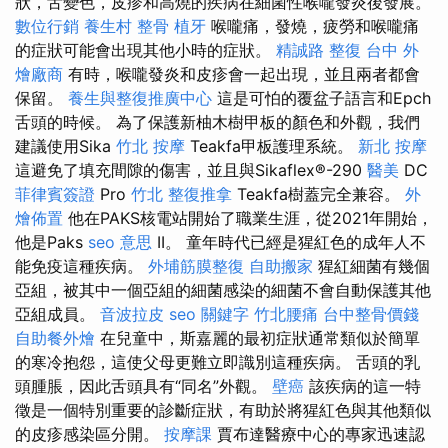
狀，舌變色，皮疹和高燒的疾病在細菌性喉嚨發炎後發展。
數位行銷
養生村
整骨
植牙
喉嚨痛，發燒，疲勞和喉嚨痛
的症狀可能會出現其他小時的症狀。
精誠路 整復 台中
外
燴廠商
有時，喉嚨發炎和皮疹會一起出現，並且兩者都會
保留。
養生與整復推廣中心
這是可怕的覆盆子語言和Epch
舌頭的時候。 為了保護新柚木樹甲板的顏色和外觀，我們
建議使用Sika
竹北 按摩
Teakfa甲板護理系統。
新北 按摩
這避免了填充間隙的傷害，並且與Sikaflex®-290
醫美
DC
菲律賓簽證
Pro
竹北 整復推拿
Teakfa樹蓋完全兼容。
外
燴佈置
他在PAKS核電站開始了職業生涯，從2021年開始，
他是Paks
seo 意思
II。 童年時代已經是猩紅色的成年人不
能免疫這種疾病。
外埔筋膜整復
自助搬家
猩紅細菌有幾個
亞組，被其中一個亞組的細菌感染的細菌不會自動保護其他
亞組成員。
音波拉皮
seo 關鍵字
竹北腰痛
台中整骨價錢
自助餐外燴
在兒童中，斯嘉麗的最初症狀通常類似於簡單
的寒冷抱怨，這使父母更難立即識別這種疾病。 舌頭的乳
頭腫脹，因此舌頭具有“同名”外觀。
壁癌
該疾病的這一特
徵是一個特別重要的診斷症狀，有助於將猩紅色與其他類似
的皮疹感染區分開。
按摩課
賈布達醫療中心的專家迅速認