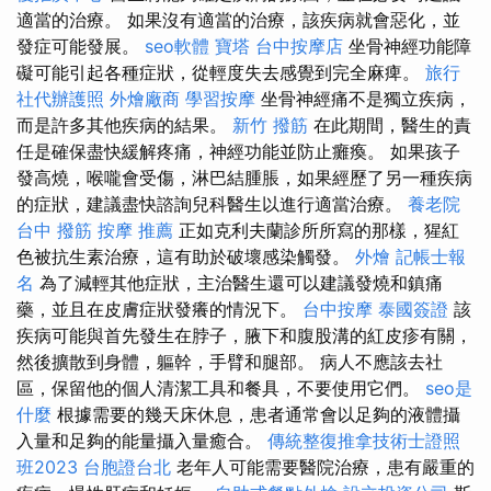
適當的治療。 如果沒有適當的治療，該疾病就會惡化，並
發症可能發展。
seo軟體
寶塔
台中按摩店
坐骨神經功能障
礙可能引起各種症狀，從輕度失去感覺到完全麻痺。
旅行
社代辦護照
外燴廠商
學習按摩
坐骨神經痛不是獨立疾病，
而是許多其他疾病的結果。
新竹 撥筋
在此期間，醫生的責
任是確保盡快緩解疼痛，神經功能並防止癱瘓。 如果孩子
發高燒，喉嚨會受傷，淋巴結腫脹，如果經歷了另一種疾病
的症狀，建議盡快諮詢兒科醫生以進行適當治療。
養老院
台中 撥筋
按摩 推薦
正如克利夫蘭診所所寫的那樣，猩紅
色被抗生素治療，這有助於破壞感染觸發。
外燴
記帳士報
名
為了減輕其他症狀，主治醫生還可以建議發燒和鎮痛
藥，並且在皮膚症狀發癢的情況下。
台中按摩
泰國簽證
該
疾病可能與首先發生在脖子，腋下和腹股溝的紅皮疹有關，
然後擴散到身體，軀幹，手臂和腿部。 病人不應該去社
區，保留他的個人清潔工具和餐具，不要使用它們。
seo是
什麼
根據需要的幾天床休息，患者通常會以足夠的液體攝
入量和足夠的能量攝入量癒合。
傳統整復推拿技術士證照
班2023
台胞證台北
老年人可能需要醫院治療，患有嚴重的