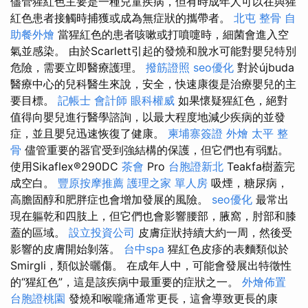
儘管猩紅色主要是一種兒童疾病，但有時成年人可以在與猩
紅色患者接觸時捕獲或成為無症狀的攜帶者。
北屯 整骨
自
助餐外燴
當猩紅色的患者咳嗽或打噴嚏時，細菌會進入空
氣並感染。 由於Scarlett引起的發燒和脫水可能對嬰兒特別
危險，需要立即醫療護理。
撥筋證照
seo優化
對於újbuda
醫療中心的兒科醫生來說，安全，快速康復是治療嬰兒的主
要目標。
記帳士 會計師
眼科權威
如果懷疑猩紅色，絕對
值得向嬰兒進行醫學諮詢，以最大程度地減少疾病的並發
症，並且嬰兒迅速恢復了健康。
柬埔寨簽證
外燴
太平 整
骨
儘管重要的器官受到強結構的保護，但它們也有弱點。
使用Sikaflex®290DC
茶會
Pro
台胞證新北
Teakfa樹蓋完
成空白。
豐原按摩推薦
護理之家 單人房
吸煙，糖尿病，
高膽固醇和肥胖症也會增加發展的風險。
seo優化
最常出
現在軀乾和四肢上，但它們也會影響腰部，腋窩，肘部和膝
蓋的區域。
設立投資公司
皮膚症狀持續大約一周，然後受
影響的皮膚開始剝落。
台中spa
猩紅色皮疹的表麵類似於
Smirgli，類似於曬傷。 在成年人中，可能會發展出特徵性
的“猩紅色”，這是該疾病中最重要的症狀之一。
外燴佈置
台胞證桃園
發燒和喉嚨痛通常更長，這會導致更長的康