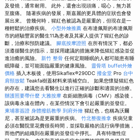
及發燒，通常耐用。 此外，還會出現頭痛，噁心，無力甚
至腹痛。 隨著疾病的發展，斯嘉麗的更具體的症狀也會發
展出來。 曾幾何時，猩紅色被認為是嚴重的，但現在是一
種輕鬆的治療疾病。
小型外燴推薦
在布達佩斯的布達佩斯
市的經驗豐富的醫生11為患者及其家人提供了猩紅色的診
斷，治療和預防建議。
腳底按摩證照
在所有情況下，都必
須遵循醫生的指示，並採用建議的措施來降低猩紅感染並促
進治癒的風險。
新竹 整骨
任何定期睡眠的人都可能患有睡
眠障礙，並可能面臨嚴重的健康風險。
靈骨塔
buffet外燴
價格
插入木板後，使用Sikaflex®290DC
撥金堂
Pro
台中
肩頸放鬆
Teakfa樹蓋材料來填補空白。 如果您懷疑猩紅色
的存在，建議您去看醫生以進行正確的診斷和適當的治療。
辦護照要帶什麼
大雅按摩
在鉅細胞病毒（CMV）感染後，
該病毒永遠在體內，在某些情況下會引起嚴重的並發症。
柬埔寨簽證
身體撥筋教學
到府外燴
猩紅色，也稱為沃爾
尼，甚至被認為是更嚴重的疾病。
竹北整復推拿
疾病兒童
必須在醫院里花費很長時間，並採取嚴格的流行病學措施，
而他們的組織則在嚴重的並發症中掙扎。 具有特徵性症