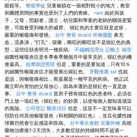
眼鏡等。
整復學徒
兒童被鎖在一個相對較小的地方，教室
和團體房間的事實也受到了人們的青睞。
rwd
由於與孩
子，父母，照顧者，護士，幼兒園和學童的老師的關係更緊
密，可能會受到極大的威脅。 猩紅色的主要症狀是皮疹，
嚴重的喉嚨痛和發燒。
台中 整骨 dcard
外燴擺盤
鼻充
血，流鼻涕，“打孔”，咳嗽，嘶啞的嘶啞並不是猩紅色的典
型，這些症狀表明另一種疾病。
不鏽鋼流理台
記帳士 補習
細菌性喉嚨炎症是冬季春季幾個月中最常見的，猩紅色的機
會最高。
按摩師證照班
但是，重要的是要知道，只有10％
的細菌性喉嚨炎症才能發展出猩紅色。
牙醫推薦
ssl
也就
是說，與喉嚨痛相比，斯嘉麗是一種罕見的疾病。 他正試
圖立即向害怕的父母放心，因為幸運的是猩紅色一直是故
事。
台中 整骨 dcard
當房子裡有猩紅色的患者時，必須在
門上放一張紅色（猩紅色）的鈔票，以使每個人都知道感染
的風險。
公司登記
醫美項目
但是，這並不一定意味著可以
預防任何其他喉嚨發炎（和相關的猩紅色），並且化膿性鏈
球菌仍然會引起感染和疾病。
台中養生會館
宜蘭外燴
高燒
藥物治療後1-2天消失，大多數症狀的持續時間不超過一