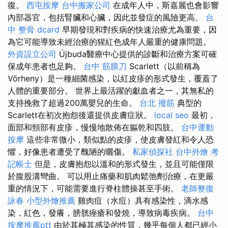
復。
西屯按摩
台中搬家公司
在成年人中，斯嘉麗也會影響
內部器官，包括腎臟和心臟，因此並發症的風險更高。
台
中 整骨 dcard
早期發現和對疾病的快速治療尤為重要，因
為它可能導致未經治療的猩紅色成年人嚴重的健康問題。
外資設立公司
Újbuda醫療中心提供的診斷和治療方案可確
保成年患者也足夠。
台中 筋膜刀
Scarlett（以前稱為
Vörheny）是一種細菌感染，以紅皮疹的形式發生，覆蓋了
人體的重要部分。 世界上最活躍的獻血者之一，其無私的
支持挽救了超過200萬嬰兒的生命。
台北 撥筋
典型的
Scarlett在初次抱怨後還提供皮膚症狀。
local seo
最初，
面部和頸部有皮疹，慢慢地散佈在軀乾和四肢。
台中運動
按摩
這些非常微小，類似點的皮疹，使皮膚發紅和令人恐
懼，好像患者遭受了醜陋的曬傷。
私家偵探社
台中外燴
考
記帳士
但是，皮膚抱怨以溫和的形式發生，並且可能僅限
於腹股溝彎曲。 可以用止痛藥和肌肉鬆弛劑治療，在更嚴
重的情況下，可能需要進行脊柱體操甚至手術。
老師整復
詠春
小型外燴推薦
雞肉痘（水痘）具有感染性，滴水感
染，紅色，發癢，膀胱痤瘡和發燒，導致病毒疾病。
台中
按摩推薦ptt
由於其極其感染的性質，幾乎每個人都已經小