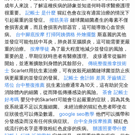
成年人來說，了解這種疾病的跡象並知道何時尋求醫療護理
很重要。
記帳士 是什麼
猩紅色會在沒有適當治療的情況下
引起嚴重的並發症。
撥筋美容
鏈球菌細菌產生的毒素不僅
會損害皮膚，而且會損害內部器官，這可能導致心血管疾
病。
台中腳底按摩
打掃阿姨價格
外燴擺盤
斯嘉麗的其他
並發症可能包括中耳炎，肺炎甚至腦膜炎，這可能需要更嚴
重的治療。
按摩學徒
為了最大程度地減少並發症的風險，
重要的是，早期症狀時患者有醫療護理。 皮疹通常從軀幹
開始，並逐漸擴散到身體的其餘部分。
傳統整復推拿技術
士
Scarlett用抗生素治療，可有效殺死細菌鏈球菌並防止疾
病更嚴重的並發症的發展。
記帳士 會計師 差異
牙齒矯正
塔位
台中整復推薦
抗生素治療通常為10天，這有助於完全
消除體內的細菌，從而降低傳播感染的風險。
茶會
記帳士
好考嗎
嬰兒中的Skarlett可能會引起嚴重的症狀，因為其免
疫系統還不足以克服細菌。 未經治療的猩紅色患者即使在
症狀後也可以傳染數週。
google seo教學
他們可以攜帶和
分發感染而沒有任何疾病症狀。
台中全身按摩推薦
猩紅色
或流行的名字是導致粉紅色皮疹的疾病。
辦護照要帶什麼