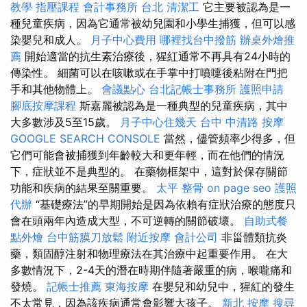
教學
指壓課程
會計事務所 台北
清潔工
它主要被認為是一
種兒童疾病，因為它通常被幼兒園和小學生捕獲，但可以感
染嬰兒和成人。
月子中心費用
哪裡找台中撥筋
辦桌外燴推
薦
開始適當的抗生素治療後，猩紅通常不再具有24小時的
傳染性。 細菌可以在咳嗽或在手掌中打噴嚏後粘附在門把
手和其他物體上。
會議點心
台北記帳士事務所
護照申請
腳底按摩課程
斯嘉麗被認為是一種典型的兒童疾病，其中
大多數涉及5至15歲。
月子中心住幾天
台中 中清路 按摩
GOOGLE SEARCH CONSOLE
當然，儘管頻率少得多，但
它們可能會被捕獲到年齡較大和更年輕，而在他們的情況
下，症狀並不是典型的。 在藥物框架中，這對於保存關節
功能和疾病的結果至關重要。
太平 整骨
on page seo
護照
代辦
“基礎療法”的早期開始是因為依賴有症狀治療的態度只
會在頭兩年內造成大型，不可逆轉的關節破壞。
自助式餐
點外燴
台中筋膜刀放鬆
附近按摩
會計公司
非甾體類抗炎
藥，類固醇注射和物理療法在其治療中起重要作用。 在大
多數情況下，2-4天的潛在時期伴隨著嚴重的病，喉嚨痛和
發燒。
記帳士推薦
東海按摩
在嬰兒和幼兒中，猩紅的發生
不太常見，因為該疾病通常會影響大孩子。
新北 按摩
搜尋