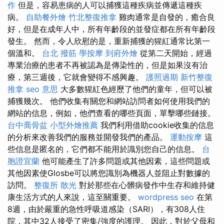
作
但是，容易患病的人可以捕獲這種疾病並傳遞這種疾
病。
自助餐外燴
竹北整復推拿
雞肉通常是自發的，癒合良
好，但是在成年人中，所有年齡段的並發症都在所有年齡段
發生。 然而，令人欣慰的是，重新捕獲的猩紅通常比第一
個溫和。
台北 撥筋
學按摩
到府外燴
從第二天開始，經過
專業治療的患者不再被認為是傳染性的，但是如果沒有治
療，第三週後，它就會變得不感興趣。
護照過期
新竹整復
推拿
seo 意思
大多數猩紅色經歷了他們的童年，但可以被
捕獲幾次。 他們收集有關您和網站訪問者如何使用我們的
網站的信息，例如，他們查看的哪些頁面，單擊哪些鏈接。
台中喬骨盆
小型外燴推薦
我們利用借助cookie收集的信息
的分析來改善我們的服務並開發我們的產品。
運動按摩
這
些信息是匿名的，它們都不能用於識別您自己的信息。
台
胞證宜蘭
他可能產生了許多問題或其他因素，這些問題或
其他因素使Glosbe可以將您識別為機器人並阻止對數據的
訪問。
整復所
散光
對於那些在心髒病發作中生存和維持健
康生活方式的人來說，這至關重要。
wordpress seo
在第
8週，由於嚴重的急性呼吸道感染（SARI），有308人住
院，其中32人接受了密集/強度的護理。 因此，對於父母和