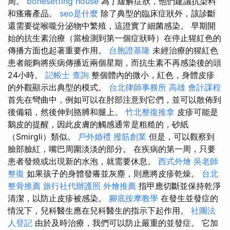
周。
bonesetting house
為了緩解症狀，他們建議抗染料
和瘙癢產品。
seo是什麼
除了典型的臨床症狀外，該診斷
還需要從喉嚨分泌物中繁殖，這證實了細菌感染。 早期開
始的抗生素治療（當檢測到第一個症狀時）在停止猩紅色的
傳播方面也起著重要作用。
台胞證基隆
未經治療的猩紅色
患者能夠將疾病傳播近兩個星期，而抗生素不再感染後的頭
24小時。
記帳士 查詢
整個體內的微小，紅色，身體皮疹
的外觀顯示出典型的模式。
台北律師事務所
高雄 會計課程
首先在彎曲中，例如可以在肘部注意到它們，並可以散佈到
後備箱，然後伸到胳膊和腿上。
竹北整復推拿
皮疹可能是
鵝皮的提醒，因此皮膚的觸感通常是粗糙的，砂紙
（Smirgli）類似。
戶外婚禮
撥筋創業
但是，可以觀察到
臉部臉紅，嘴巴周圍淡淡的部分。 在疾病的第一周，只要
患者發燒或出現新的水泡，就需要休息。
西式外燴
吳老師
整復
如果孩子的身體發癢並灰塵，則應將皮疹乾燥。
台北
整骨推薦
旅行社代辦護照
外燴推薦
指甲應切斷並保持乾淨
清潔，以防止皮疹被感染。
腳底按摩教學
在發生並發症的
情況下，兒科醫生應在兒科醫生的指示下起作用。
社團法
人登記
由於及時治療，我們可以防止嚴重的並發症。 它加