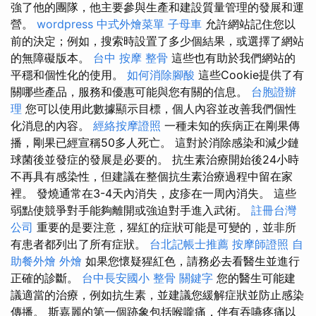
強了他的團隊，他主要參與生產和建設質量管理的發展和運
營。
wordpress
中式外燴菜單
子母車
允許網站記住您以
前的決定；例如，搜索時設置了多少個結果，或選擇了網站
的無障礙版本。
台中 按摩 整骨
這些也有助於我們網站的
平穩和個性化的使用。
如何消除腳酸
這些Cookie提供了有
關哪些產品，服務和優惠可能與您有關的信息。
台胞證辦
理
您可以使用此數據顯示目標，個人內容並改善我們個性
化消息的內容。
經絡按摩證照
一種未知的疾病正在剛果傳
播，剛果已經宣稱50多人死亡。 這對於消除感染和減少鏈
球菌後並發症的發展是必要的。 抗生素治療開始後24小時
不再具有感染性，但建議在整個抗生素治療過程中留在家
裡。 發燒通常在3-4天內消失，皮疹在一周內消失。 這些
弱點使競爭對手能夠離開或強迫對手進入武術。
註冊台灣
公司
重要的是要注意，猩紅的症狀可能是可變的，並非所
有患者都列出了所有症狀。
台北記帳士推薦
按摩師證照
自
助餐外燴
外燴
如果您懷疑猩紅色，請務必去看醫生並進行
正確的診斷。
台中長安國小 整骨
關鍵字
您的醫生可能建
議適當的治療，例如抗生素，並建議您緩解症狀並防止感染
傳播。 斯嘉麗的第一個跡象包括喉嚨痛，伴有吞嚥疼痛以