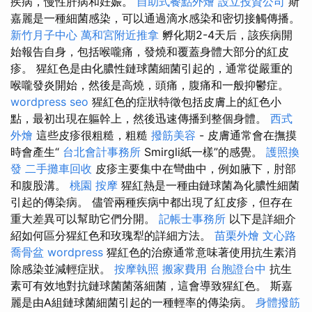
疾病，慢性肝病和妊娠。
自助式餐點外燴
設立投資公司
斯
嘉麗是一種細菌感染，可以通過滴水感染和密切接觸傳播。
新竹月子中心
萬和宮附近推拿
孵化期2-4天后，該疾病開
始報告自身，包括喉嚨痛，發燒和覆蓋身體大部分的紅皮
疹。 猩紅色是由化膿性鏈球菌細菌引起的，通常從嚴重的
喉嚨發炎開始，然後是高燒，頭痛，腹痛和一般抑鬱症。
wordpress seo
猩紅色的症狀特徵包括皮膚上的紅色小
點，最初出現在軀幹上，然後迅速傳播到整個身體。
西式
外燴
這些皮疹很粗糙，粗糙
撥筋美容
- 皮膚通常會在撫摸
時會產生“
台北會計事務所
Smirgli紙一樣”的感覺。
護照換
發
二手攤車回收
皮疹主要集中在彎曲中，例如腋下，肘部
和腹股溝。
桃園 按摩
猩紅熱是一種由鏈球菌為化膿性細菌
引起的傳染病。 儘管兩種疾病中都出現了紅皮疹，但存在
重大差異可以幫助它們分開。
記帳士事務所
以下是詳細介
紹如何區分猩紅色和玫瑰犁的詳細方法。
苗栗外燴
文心路
喬骨盆
wordpress
猩紅色的治療通常意味著使用抗生素消
除感染並減輕症狀。
按摩執照
搬家費用
台胞證台中
抗生
素可有效地對抗鏈球菌菌落細菌，這會導致猩紅色。 斯嘉
麗是由A組鏈球菌細菌引起的一種輕率的傳染病。
身體撥筋