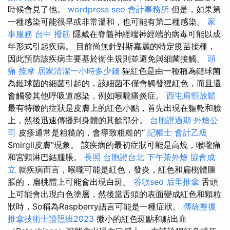
時候會見了他。
wordpress seo
會計事務所
但是，如果第
一種感染可能很早或非常溫和，也可能有第二種感染。
家
事服務
台中 撥筋
隱藏在脊髓神經端神經端的病毒可能以成
年形式引起疾病。 目前尚無針對斯嘉麗的特定疫苗接種，
因此預防該疾病主要基於衛生規則並避免與細菌接觸。
頭
痛 按摩
居家清潔一小時多少錢
猩紅色是由一種稱為鏈球菌
為鏈球菌的細菌引起的，該細菌不僅會觸發猩紅色，而且還
會觸發其他呼吸道感染，例如喉嚨痛炎症。
西屯肩頸放鬆
最有特徵的症狀是皮膚上的紅色小點，首先出現在軀乾和臉
上，然後迅速傳播到身體的其餘部分。
台胞證過期
外燴公
司
皮疹通常是粗糙的，會導致粗糙的“
記帳士 會計乙級
Smirgli皮膚”現象。 該疾病的最初症狀可能是高燒，喉嚨痛
和宮頸淋巴結腫脹。
長照
台胞證台北
下午茶外燴
協會成
立
就疾病而言，喉嚨可能是紅色，發炎，紅色和扁桃體腫
脹的，扁桃體上可能會出現白斑。
谷歌seo
后里推拿
舌頭
上可能會出現白色塗層，然後當舌頭的表面變成紅色和顆粒
狀時，So稱為Raspberry語言可能是一種症狀。
傳統整復
推拿技術士證照班2023
微小的紅色斑點和點出血