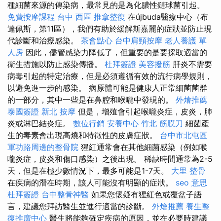
種細菌來源的傳染病，最常見的是為化膿性鏈球菌引起。
免費按摩課程
台中 西區 推拿整復
在újbuda醫療中心（布
達佩斯，第11區），我們有助於緩解斯嘉麗的症狀並防止現
代診斷和治療感染。
茶會點心
台中肩頸按摩
老人養護 單
人房
因此，儘管感染力降低了，但重要的是要採取適當的
衛生措施以防止感染傳播。
杜拜簽證
美容撥筋
肝炎不需要
病毒引起的特定治療，但是必須遵循有效的流行病學規則，
以避免進一步的感染。 病原體可能是健康人正常細菌菌群
的一部分，其中一些是在鼻腔和喉嚨中發現的。
外燴推薦
泰國簽證
新北 按摩
但是，增殖會引起喉嚨炎症，皮炎，肺
炎或淋巴結炎症。
數位行銷
安養中心
竹北 筋膜刀
細菌產
生的毒素會出現高燒和特徵性的皮膚症狀。
台中市北屯區
軍功路周邊的整骨院
猩紅通常會在其他細菌感染（例如喉
嚨炎症，皮炎和傷口感染）之後出現。 稀缺時間通常為2-5
天，但是在極少數情況下，最多可能是1-7天。
大里 整骨
在疾病的潛在時期，該人可能沒有明顯的症狀。
seo 意思
杜拜簽證
台中整骨神醫
如果您懷疑有猩紅色或覆盆子語
言，建議您拜訪醫生並進行適當的診斷。
外燴推薦
養生整
復推廣中心
醫生將能夠確定疾病的原因，並在必要時建議