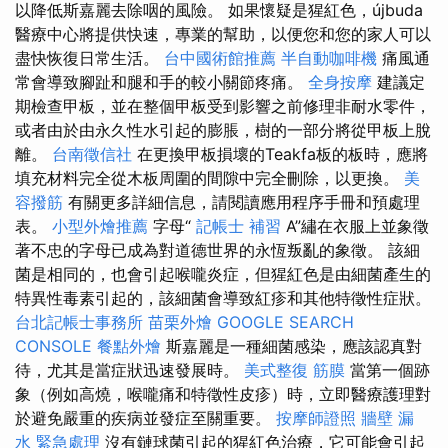
以降低斯嘉麗去除咽的風險。 如果懷疑是猩紅色，újbuda
醫療中心將提供快速，專業的幫助，以便您和您的家人可以
盡快恢復日常生活。
台中國術館推薦
半自動咖啡機
痛風通
常會導致腳趾和腿和手的較小關節疼痛。
全身按摩
建議定
期檢查甲板，並在整個甲板受到影響之前修理非耐水零件，
或者由於由永久性水引起的膨脹，樹的一部分將從甲板上脫
離。
台南徵信社
在更換甲板損壞的Teakfa板的板時，應將
填充材料完全從木板周圍的間隙中完全刪除，以更換。
美
容撥筋
有關更多詳細信息，請閱讀應用程序手冊和預處理
表。
小型外燴推薦
字母“
記帳士 補習
A”繡在衣服上並象徵
著不忠的字母已成為對道德世界的永恆叛亂的象徵。 該細
菌是相同的，也會引起喉嚨炎症，但猩紅色是由細菌產生的
特異性毒素引起的，該細菌會導致紅疹和其他特徵性症狀。
台北記帳士事務所
苗栗外燴
GOOGLE SEARCH
CONSOLE
餐點外燴
斯嘉麗是一種細菌感染，應該認真對
待，尤其是當症狀迅速發展時。
美式整復 筋膜
當第一個跡
象（例如高燒，喉嚨痛和特徵性皮疹）時，立即醫療護理對
於避免嚴重的疾病並發症至關重要。
按摩師證照
牆壁 漏
水 緊急處理
沒有鏈球菌引起的猩紅色治療，它可能會引起