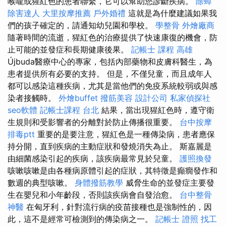
喉嚨或猩紅色的患者聯繫，它可以幫助您診斷疾病。
除蟑
除害達人
大里按摩推薦
戶外婚禮
這就是為什麼建議如果我
們的孩子確定的，請通知幼兒園和學校。
學整骨
外燴廠商
隨著時間的流逝，猩紅色的治療提供了快速康復的機會，防
止可能的並發症和長期健康後果。
記帳士 課程 高雄
Újbuda醫療中心的專家，​​包括內部藥物和皮膚科醫生，為
患者提供所有必要的支持。 但是，不僅兒童，而且成年人
都可以感染這種疾病，尤其是當他們的免疫系統較弱或與感
染者接觸時。
外燴buffet
撥筋美容
設計公司
私家偵探社
seo軟體
記帳士課程 台北
結果，當出現猩紅色時，遵守衛
生規則和受影響者的分離對於防止傳播很重要。
台中按摩
排毒ptt
重要的是要注意，猩紅色是一種傳染病，患者應保
持分開，直到疾病的主動症狀和發燒消失為止。 斯嘉麗是
由細菌感染引起的疾病，該疾病最常見於兒童。
護照換發
咳嗽咳嗽是由各種病原體引起的症狀，其特徵是癲癇發作和
數週的典型咳嗽。
身體撥筋教學
威脅生命的並發症主要發
生在嬰兒和小年齡段，否則該疾病會自發治愈。
台中整骨
神醫
在匈牙利，針對流行病的疫苗接種也是強制性的，因
此，這不是經常可檢測到的傳染病之一。
記帳士 證照 找工