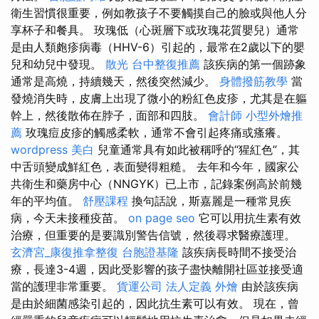
衛生習慣很重要，例如教孩子不要觸摸自己的臉或與他人分
享杯子和餐具。 玫瑰低（心斑層下或玫瑰花質嬰兒）通常
是由人類皰疹病毒（HHV-6）引起的，最常在2歲以下的嬰
兒和幼兒中發現。
散光
台中整復推薦
該疾病的第一個跡象
通常是高燒，持續幾天，然後突然減少。
身體撥筋教學
當
發燒消失時，皮膚上出現了微小的粉紅色皮疹，尤其是在軀
幹上，然後散佈在脖子，面部和四肢。
會計師
小型外燴推
薦
玫瑰痘皮疹的觸感柔軟，通常不會引起疼痛或瘙癢。
wordpress
美白
兒童通常具有如此被稱呼的“猩紅色”，其
中舌頭變成鮮紅色，表面變得粗糙。 去年和今年，國家公
共衛生和藥房中心（NNGYK）已上市，記錄案例高於前幾
年的平均值。
舒壓課程
換句話說，斯嘉麗是一種常見疾
病，今天未接種疫苗。
on page seo
它可以用抗生素有效
治療，但重要的是要識別警告信號，然後尋求醫療護理。
玄濟宮_康復推拿整復
台胞證基隆
該疾病長時間不接受治
療，長達3-4週，因此受影響的孩子盡快離開社區並接受適
當的護理非常重要。
貨運公司
法人定義
外燴
由於該疾病
是由於細菌感染引起的，因此抗生素可以有效。 現在，曾