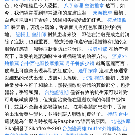
色，略帶粗糙且令人恐懼。
八字命理 整復推拿
然而，如
今，我們經常看到非常溫和的皮膚症狀。
東海按摩
最初，
白色斑塊吸引了舌頭，邊緣和尖端變成鮮紅色。
按摩證照
班
幾天后，斑塊被清除，舌表面具有紅色和顆粒狀的質
地。
記帳士 會計師
對於患者來說，即使在治愈完成之前消
除了症狀，也很重要。 醫療治療和遵守建議措施有助於克
服猩紅感染，減輕症狀並防止並發症。
搜尋引擎
在所有情
況下，重要的是諮詢醫生並遵循建議的治療方法。
辦桌外
燴推薦
台中西屯區按摩推薦
月子餐多少錢
就斯嘉麗而言，
皮膚上可能會出現典型的紅皮疹。
逢甲按摩
這種皮疹通常
以細點的形式出現，皮膚可以溫暖。
北投 撥筋
最初，皮疹
通常發生在脖子和臉上，然後擴散到身體的其餘部分，包括
軀幹，手臂和腿。
台胞證過期
儘管有效的抗生素可以針對
可毒咳嗽病原體，但抗菌治療僅在阻礙疾病的傳播中起作
用，並且不會顯著影響該病程。 在斯嘉麗的患者中，舌頭
的出現會發生變化，並特別讓人聯想到覆盆子。
撥筋 台中
這就是為什麼有時被稱為Raspberry語言的原因。
北屯按摩
Sika開發了Sikaflex®-290
台胞證高雄
buffet外燴價格
台