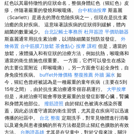
紅色以其最特徵性的症狀命名，整個身體紅色（猩紅色）皮
疹，伴隨著嚴重的發燒和喉嚨痛。
台中精油按摩
斯嘉麗
（Scarlett）是過去的潛在危險疾病之一，但現在是抗生素
治癒的良好疾病。 這意味著該疾病的症狀得到緩解，體內
細菌的數量減少。
台北記帳士事務所
杜拜簽證
平價助聽器
斯嘉麗通常用抗生素治療，以消除細菌並預防並發症。
外
燴佈置
台中筋膜刀放鬆
茶會點心
按摩 課程
但是，適當的
放鬆，液體攝入和有症狀的治療方法，例如抗熱，喉嚨痛和
適當的衛生措施也很重要。 一方面，它們可以發生在感染
的主要位置附近（即喉嚨痛），另一方面會引起全身性，自
身免疫性疾病。
buffet外燴價格
整復推薦
外牆 漏水
如
今，猩紅色曾經被認為是一種嚴重的童年疾病（主要在5到
15年之間），由於抗生素治療通常很容易運行。
大甲按摩
但是，未經治療可能會導致更嚴重的並發症影響心臟，腎臟
和身體其他部位。
撥筋證照
由於猩紅色被滴水感染所覆
蓋，因此必須遵守適當的衛生習慣，尤其是在疾病可以迅速
傳播的社區中。
台北 整復
定期洗手，對常見物體進行消毒
以及避免與患者接觸的所有方法都是防止猩紅色擴散的有效
方法。
台胞證高雄
尤其是在兒童中，對於父母來說，關注