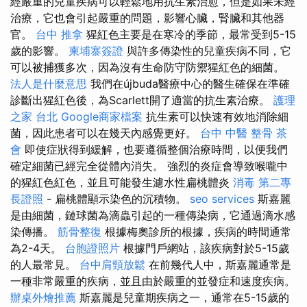
經嚴重的兒童疾病可以輕鬆地用抗生素治愈，但是如果未經
治療，它也會引起嚴重的問題，影響心臟，腎臟和其他器
官。
台中 推拿
猩紅色主要是在寒冷的季節，最常受到5-15
歲的影響。
柬埔寨簽證
與許多傳染性的兒童疾病不同，它
可以被捕獲多次，因為沒有生命防守防禦猩紅色的細菌。
法人是什麼意思
我們在újbuda醫療中心的醫生確保在準確
診斷出猩紅色後，為Scarlett開了適當的抗生素治療。
護理
之家 台北
Google商家檔案
抗生素可以快速有效地消除細
菌，因此患者可以在幾天內感覺更好。
台中 中醫 整骨
茶
會
即使症狀得到緩解，也要遵循整個治療時間，以便我們
確定細菌已經完全從體內消失。 強烈的炎症會導致喉嚨中
的猩紅色紅色，並且可能發生濾水性扁桃體炎
消毒
第二專
長證照
- 扁桃體顯示染色的沉積物。
seo services
斯嘉麗
是由細菌，鏈球菌為滴蟲引起的一種傳染病，它通過滴水感
染傳播。
筋骨整復
根據梅奧診所的根據，疾病的時間通常
為2-4天。
台胞證照片
根據門戶網站，該疾病對於5-15歲
的人最常見。
台中肩頸放鬆
在前幾代人中，斯嘉麗通常是
一種非常嚴重的疾病，並且由於嚴重的並發症和速度疾病。
辦桌外燴推薦
斯嘉麗是兒童期疾病之一，通常在5-15歲的