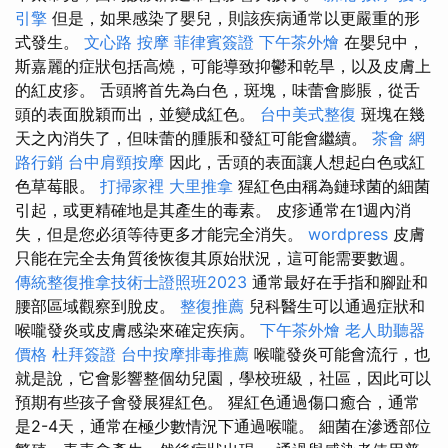
引擎
但是，如果感染了嬰兒，則該疾病通常以更嚴重的形
式發生。
文心路 按摩
菲律賓簽證
下午茶外燴
在嬰兒中，
斯嘉麗的症狀包括高燒，可能導致抑鬱和乾旱，以及皮膚上
的紅皮疹。 舌頭將首先為白色，斑塊，味蕾會膨脹，從舌
頭的表面脫穎而出，並變成紅色。
台中美式整復
斑塊在幾
天之內消失了，但味蕾的腫脹和發紅可能會繼續。
茶會
網
路行銷
台中肩頸按摩
因此，舌頭的表面讓人想起白色或紅
色草莓眼。
打掃家裡
大里推拿
猩紅色由稱為鏈球菌的細菌
引起，或更精確地是其產生的毒素。 皮疹通常在1週內消
失，但是您必須等待更多才能完全消失。
wordpress
皮膚
只能在完全去角質後恢復其原始狀況，這可能需要數週。
傳統整復推拿技術士證照班2023
通常最好在手指和腳趾和
腰部區域觀察到脫皮。
整復推薦
兒科醫生可以通過症狀和
喉嚨發炎或皮膚感染來確定疾病。
下午茶外燴
老人助聽器
價格
杜拜簽證
台中按摩排毒推薦
喉嚨發炎可能會流行，也
就是說，它會影響整個幼兒園，學校班級，社區，因此可以
預期有些孩子會發展猩紅色。 猩紅色通過傷口癒合，通常
是2-4天，通常在極少數情況下通過喉嚨。 細菌在滲透部位