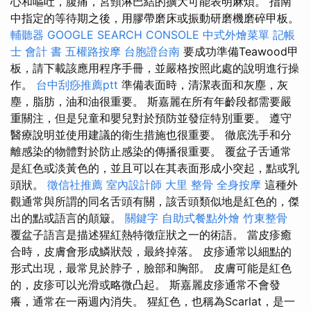
心和嘔吐，腹痛，宮頸淋巴結的擴大可能表明麻煩。 指南
中指定的等待期之後，用膠帶磨床或振動研磨機磨碎甲板。
輔聽器
GOOGLE SEARCH CONSOLE
中式外燴菜單
記帳
士 會計 書
五權路按摩
台胞證台南
要成功準備Teawood甲
板，請下載該應用程序手冊，並嚴格按照此處的說明進行操
作。
台中刮痧推薦ptt
準備表面時，清潔表面和灰塵，灰
塵，脂肪，油和油很重要。 斯嘉麗在所有年齡段都需要嚴
重關注，但是兒童和嬰兒對於預防並發症特別重要。 遵守
醫療說明並使用建議的衛生措施也很重要。 徹底洗手和分
離感染的物體對於防止感染的傳播很重要。 覆盆子舌通常
是紅色或淡黃色的，並且可以在其表面形成小突起，點或乳
頭狀。
徵信社推薦
室內設計師
大里 整骨
全身按摩
這種外
觀通常與所謂的同名舌頭有關，該舌頭類似地是紅色的，傑
出的點或語言的顛簸。
關鍵字
自助式餐點外燴
竹東整骨
覆盆子語言是描述猩紅熱特徵症狀之一的術語。 當皮疹癒
合時，皮膚會形成鱗狀殼，最終掉落。 皮疹通常以細點的
形式出現，最常見於脖子，臉部和胸部。 皮膚可能是紅色
的，皮疹可以光滑或略微凸起。 斯嘉麗皮疹通常不會發
癢，通常在一兩週內消失。 猩紅色，也稱為Scarlat，是一