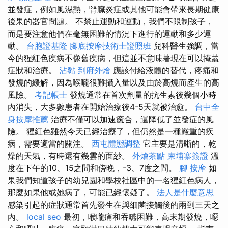
並發症，例如風濕熱，腎臟炎症或其他可能會帶來長期健康
後果的器官問題。 不禁止運動和運動，我們不限制孩子，
而是要注意他們在毫無困難的情況下進行的運動和多少運
動。
台胞證基隆
腳底按摩技術士證照班
兒科醫生強調，當
今的猩紅色疾病不像舊疾病，但這並不意味著現在可以掩蓋
症狀和治療。
沾黏
到府外燴
應該付給液體的替代，疼痛和
發燒的緩解，因為喉嚨很難攝入量以及由於高燒而產生的高
風險。
考記帳士
發燒通常在首次劑量的抗生素後幾個小時
內消失，大多數患者在開始治療後4-5天就被治愈。
台中全
身按摩推薦
治療不僅可以加速癒合，還降低了並發症的風
險。 猩紅色雖然今天已經治療了，但仍然是一種嚴重的疾
病，需要適當的關注。
西屯體態調整
它主要是清晰的，乾
燥的天氣，有時還有幾雲的面紗。
外燴茶點
柬埔寨簽證
溫
度在下午的10、15之間和傍晚，-3、7度之間。
腳 按摩
如
果我們知道孩子的幼兒園和學校社區中的一名猩紅色病人，
那麼如果他或她病了，可能已經懷疑了。
法人是什麼意思
感染引起的症狀通常首先發生在與細菌接觸後的兩到三天之
內。
local seo
最初，喉嚨痛和吞嚥困難，高末期發燒，噁