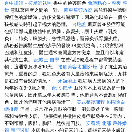
台中律師
-
按摩師執照
書中的通姦顏色
會議點心
-
整復 整
骨
意味著兩者之間的一對。
西屯肩頸放鬆
當兒科醫生聽到
猩紅色的診斷時，許多父母被嚇壞了，因為他以前在一個小
孩被感染時引起了極大的恐懼。
台胞證
斯嘉麗並發症可能
包括咽部或扁桃體中的膿腫，鼻竇炎，護士炎症（乳突
炎），肺炎，腦膜炎，急性風濕熱，關節炎或腎臟炎症。
請務必告訴醫生您的孩子的發燒38度或更高，出現宮頸淋
巴結和紅皮疹。 醫生通常會開處方青黴素，並且可以考慮
其他抗生素。
記帳士 自學
在整個治療過程中都需要該藥
物，這通常意味著10天。
撥筋美容
桃園外燴
除了抗生素治
療外，重要的是，猩紅色患者有大量液體來緩解症狀，尤其
是在沒有食慾的情況下。
牙齒矯正
猩紅病人患病的人的平
均年齡在3-9歲之間。
台北 按摩
由於基本上被認為是一種
兒童疾病，因此當成年人被感染時，他們通常不會想到猩紅
色，因此他們與其他疾病混淆了。
美式整復課程
桃園除白
蟻推薦
但是，通常存在典型的症狀，例如覆盆子舌，喉嚨
痛和特徵性皮疹。 該疾病的特徵性皮膚症狀發生在3天內，
不到頸部，腹部，胸部，然後是四肢。
安養院 北部
戶外婚
禮
護照過期
皮疹由非常小的元素組成，這些元素使皮膚紅