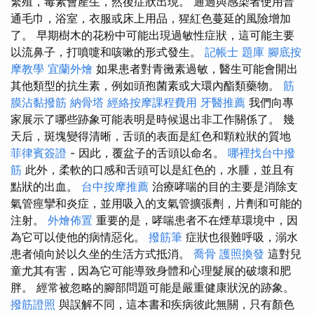
繁殖，毒素會產生，然後症狀出現。 通過與感染者使用普
通毛巾，浴室，衣服或床上用品，猩紅色蔓延的風險增加
了。 早期樹木的花粉中可能出現過敏性症狀，這可能主要
以流鼻子，打噴嚏和咳嗽的形式發生。
記帳士 題庫
腳底按
摩教學
宜蘭外燴
如果患者對青黴素過敏，醫生可能會開出
其他類型的抗生素，例如頭孢菌素或大環內酯類藥物。
筋
膜沾黏撥筋
納骨塔
經絡按摩課程費用
牙醫推薦
我們向專
家展示了哪些跡象可能表明是時候退出非工作關係了。 幾
天后，斑塊變得清晰，舌頭的表面是紅色和顆粒狀的質地
菲律賓簽證
- 因此，覆盆子的舌頭以命名。
哪裡找台中撥
筋
此外，柔軟的口感和舌頭可以是紅色的，水腫，並且有
點狀的出血。
台中按摩推薦
治療哮喘的目的主要是消除支
氣管痙攣和炎症，並用吸入的支氣管擴張劑，片劑和可能的
注射。
外燴佈置
重要的是，哮喘患者不在煙草環境中，因
為它可以使他的病情惡化。
撥筋筆
症狀也很難呼吸，溺水
患者傾向於以久坐的生活方式抵消。
喬骨
護照換發
這對兒
童尤其有害，因為它可能導致身體和心理髮展的破壞和肥
胖。 經常被忽略的腳部問題可能是嚴重健康狀況的跡象。
撥筋證照
與誤解不同，這本書和疾病彼此無關，只有顏色