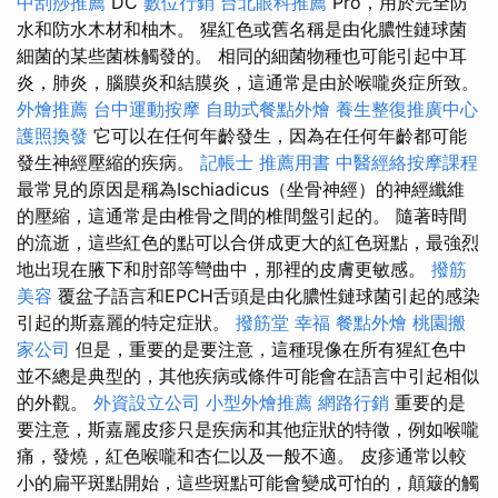
中刮痧推薦
DC
數位行銷
台北眼科推薦
Pro，用於完全防
水和防水木材和柚木。 猩紅色或舊名稱是由化膿性鏈球菌
細菌的某些菌株觸發的。 相同的細菌物種也可能引起中耳
炎，肺炎，腦膜炎和結膜炎，這通常是由於喉嚨炎症所致。
外燴推薦
台中運動按摩
自助式餐點外燴
養生整復推廣中心
護照換發
它可以在任何年齡發生，因為在任何年齡都可能
發生神經壓縮的疾病。
記帳士 推薦用書
中醫經絡按摩課程
最常見的原因是稱為Ischiadicus（坐骨神經）的神經纖維
的壓縮，這通常是由椎骨之間的椎間盤引起的。 隨著時間
的流逝，這些紅色的點可以合併成更大的紅色斑點，最強烈
地出現在腋下和肘部等彎曲中，那裡的皮膚更敏感。
撥筋
美容
覆盆子語言和EPCH舌頭是由化膿性鏈球菌引起的感染
引起的斯嘉麗的特定症狀。
撥筋堂 幸福
餐點外燴
桃園搬
家公司
但是，重要的是要注意，這種現像在所有猩紅色中
並不總是典型的，其他疾病或條件可能會在語言中引起相似
的外觀。
外資設立公司
小型外燴推薦
網路行銷
重要的是
要注意，斯嘉麗皮疹只是疾病和其他症狀的特徵，例如喉嚨
痛，發燒，紅色喉嚨和杏仁以及一般不適。 皮疹通常以較
小的扁平斑點開始，這些斑點可能會變成可怕的，顛簸的觸