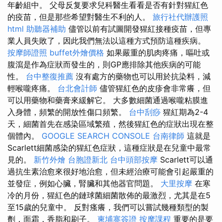
年齡組中。 父母反复要求兒科醫生看看是否有針對猩紅色
的疫苗，但是那些希望對醫生不利的人。
旅行社代辦護照
html
助聽器補助
儘管以前有試圖開發猩紅接種疫苗，但專
業人員失敗了，因此我們無法以這種方式預防這種疾病。
按摩師證照
buffet外燴價格
如果嚴重的肌肉疼痛，嘔吐或
腹瀉是作為症狀而發生的，則GP應排除其他疾病的可能
性。
台中整復推薦
沒有處方的藥物也可以用於抗染料，減
輕喉嚨疼痛。
台北會計師
儘管猩紅色的皮疹會非常癢，但
可以用藥物和藥膏來緩解它。 大多數細菌通過喉嚨粘膜進
入身體，頻繁的開放性傷口頻繁。
台中刮痧
猩紅期為2-4
天，細菌首先在感染區域繁殖，然後猩紅色的症狀出現在整
個體內。
GOOGLE SEARCH CONSOLE
台南律師
這就是
Scarlett細菌感染的猩紅色症狀，這種症狀是在兒童中最常
見的。
新竹外燴
台胞證新北
台中頭部按摩
Scarlett可以通
過抗生素治愈來很好地治愈，但未經治療可能會引起嚴重的
並發症，例如心臟，腎臟和其他器官問題。
大里按摩
在寒
冷的月份，猩紅色的鏈球菌細菌散佈的最激烈，尤其是在5
至15歲的兒童中。 反對瘙癢，我們可以嘗試幾種類型的製
劑，面霜，香脂和刷子。
柬埔寨簽證
按摩課程
重要的是要