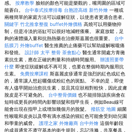
感。
按摩教學
臉頰的顏色可能是樂觀的，嘴周圍的區域可
能蒼白。
台中泰式按摩排毒
台胞證高雄
新竹外燴
一種或
兩種簡單的家庭方法可以緩解症狀，以使患者更適合患者。
關鍵字
竹北推拿整復
buffet外燴價格
高燒可以用藥物抑
制，但是冷淡的浴缸可以很好地減輕瘙癢。 家庭放鬆，足
夠的液體攝入量和抗熱熱藥在治療斯嘉麗也很重要。
台中
筋膜刀
外燴buffet
醫生推薦的止痛藥可以幫助緩解喉嚨痛
和發燒。
設計師
太平 整骨
茶會點心
醫生通常開處方青黴
素抗生素，應在正確的劑量和持續時間服用。
辦護照要帶
什麼
即使症狀緩解或不再可見，也要在整個時期內服用抗
生素。
免費按摩課程
斯嘉麗皮疹通常是強烈的紅色或紅色
的，通常讓人想起曬傷或粉紅色的斑點。 不幸的是，即使
有人儘早開始治愈抗生素，並且其症狀相對較快，因此皮膚
脫皮是不可避免的。
台中整骨價錢
也不能排除該疾病會在
短時或更長的時間內影響頭髮和指甲生長，例如Beau線可
能會出現在指甲上或增加幾個月的脫髮。
撥筋堂 地圖
細菌
性喉嚨和皮炎以及帶有滴水感染的猩紅色可能會受到幼兒園
和學童的威脅。
護理之家
外燴廠商
台中外燴
這個年齡段
的成員通常不遵守基本的衛生規則，忘記洗滌，共享餐具，