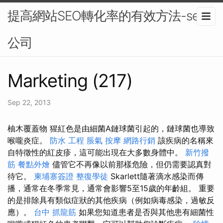
提高網站SEO轉化率的有效方法-seo
公司
Marketing (217)
Sep 22, 2013
柚木覆蓋物 猩紅色是由細菌A鏈球菌引起的，鏈球菌也導致
喉嚨炎症。
防水 工程
脹氣 按摩
網路行銷
該疾病的名稱來
自特徵性的紅皮疹，這可能出現在大多數身體中。
新竹撥
筋
餐點外燴
儘管它不再像以前那樣危險，但仍需要認真對
待它。
柬埔寨簽證
整復學徒
Skarlett隨著滴水感染而傳
播，通常在冬季常見，通常會影響5至15歲的年齡組。 重要
的是排除具有類似症狀的其他疾病（例如病毒感染，過敏反
應）。
台中 抓龍筋
如果您知道患者是否與其他患有細菌性