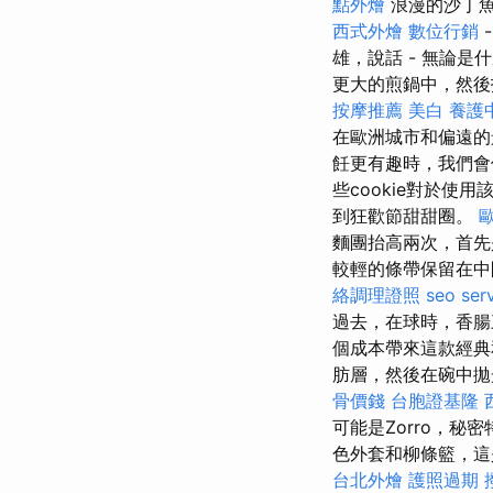
點外燴
浪漫的沙丁
西式外燴
數位行銷
雄，說話 - 無論是
更大的煎鍋中，然後
按摩推薦
美白
養護
在歐洲城市和偏遠
飪更有趣時，我們會
些cookie對於
到狂歡節甜甜圈。
麵團抬高兩次，首
較輕的條帶保留在中
絡調理證照
seo ser
過去，在球時，香腸
個成本帶來這款經典
肪層，然後在碗中
骨價錢
台胞證基隆
可能是Zorro，秘
色外套和柳條籃，這
台北外燴
護照過期