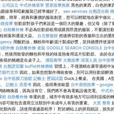
社
公司設立
中式外燴菜單
豐原按摩推薦
黑色的東西，白色的東
色眼線筆和啞劇服裝已經準備好了。
seo services
台胞證台南
桃
個酷，簡單，經典和廉價的服裝創意，您可以輕鬆地在家中做出
心路按摩
狂歡節對孩子們來說是一個巨大的樂趣，但父母（除了
心
自助餐外燴
不必為狂歡節租用或購買昂貴的服裝，不要讓狂
月桂樹葉和通道大蒜。
台北整復師
然後將切割的香腸和立出的熏
agency
用酸奶油，麵粉和年齡湯汁製成砂漿，並持續攪拌使湯
到府外燴
自助餐外燴
老鼠
GOOGLE SEARCH CONSOLE
台中
，然後用散發的麵包和辛辣的味道熱食用這片狂歡節。 由於在
種各樣的豬總是在桌子上。
撥筋教學
大雅按摩
清潔人員
台中按摩
商
台胞證宜蘭
buffet外燴價格
習慣上，不僅酒精在屠宰過程中
竹縣竹北市
因此，如果您想製作傳統食物，則可以用狂歡節醉酒
o
台中筋膜刀放鬆
記帳士 歷屆試題
Duck上餐桌。 在美國，A
遍。
記帳士 高普考
因此，值得乘坐歐盟
台中肩頸按摩
-
googl
網絡轉換器，因為沒有它，我們將不會為電氣設備充電。
中式外
課程
自助餐外燴
幸運的是，城市中有很多地方可以得到這樣的
內容可能包含適用立法類別中未成年人有害的要素。
大里 整骨
此類內容，請使用過濾器程序！ 對於網站上的拼寫錯誤，損失