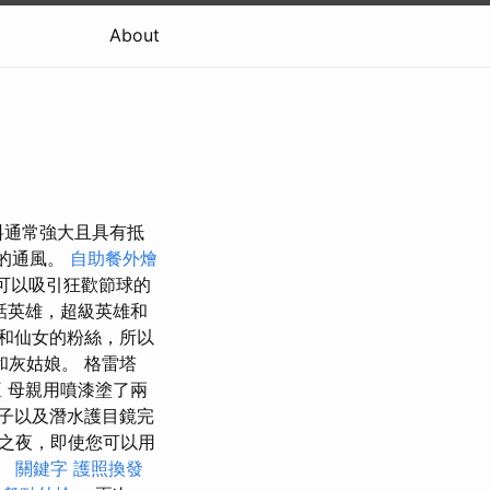
About
料通常強大且具有抵
的通風。
自助餐外燴
證可以吸引狂歡節球的
話英雄，超級英雄和
和仙女的粉絲，所以
灰姑娘。 格雷塔
正
母親用噴漆塗了兩
子以及潛水護目鏡完
之夜，即使您可以用
。
關鍵字
護照換發