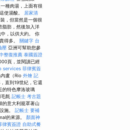
一種肉湯，上面有很
，這使湯酸。
居家清
弟服裝，但當然是一個很
些脂肪，然後加入洋
中，以供大約。 你
要貴得多。
關鍵字
台
油壓
亞洲可幫助您參
中整復推薦
泰國簽證
,000頁，並閱讀已經
o services
菲律賓簽
內盧（Rio
外燴
記
，直到19世紀，它還
近的特色摩洛玻璃
用毛氈
記帳士 考古題
媚的意大利籠罩著山
礎設施。
記帳士 要補
rmal的來源。
顏面神
菲律賓簽證
自助式餐