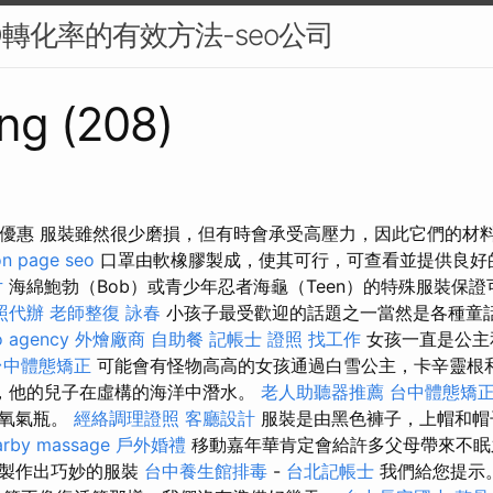
O轉化率的有效方法-seo公司
ng (208)
行優惠 服裝雖然很少磨損，但有時會承受高壓力，因此它們的材
on page seo
口罩由軟橡膠製成，使其可行，可查看並提供良好
片
海綿鮑勃（Bob）或青少年忍者海龜（Teen）的特殊服裝保
照代辦
老師整復 詠春
小孩子最受歡迎的話題之一當然是各種童
o agency
外燴廠商
自助餐
記帳士 證照 找工作
女孩一直是公主
台中體態矯正
可能會有怪物高高的女孩通過白雪公主，卡辛靈根和
如此，他的兒子在虛構的海洋中潛水。
老人助聽器推薦
台中體態矯
了氧氣瓶。
經絡調理證照
客廳設計
服裝是由黑色褲子，上帽和帽
arby massage
戶外婚禮
移動嘉年華肯定會給許多父母帶來不眠
中製作出巧妙的服裝
台中養生館排毒
-
台北記帳士
我們給您提示