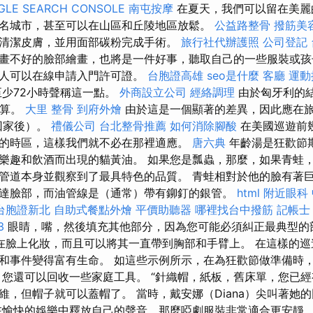
GLE SEARCH CONSOLE
南屯按摩
在夏天，我們可以留在美麗
名城市，甚至可以在山區和丘陵地區放鬆。
公益路整骨
撥筋美
清潔皮膚，並用面部碳粉完成手術。
旅行社代辦護照
公司登記
畫不好的臉部繪畫，也將是一件好事，聽取自己的一些服裝或孩子的
的人可以在線申請入門許可證。
台胞證高雄
seo是什麼
客廳
運動
少72小時聲稱這一點。
外商設立公司
經絡調理
由於匈牙利的結
計算。
大里 整骨
到府外燴
由於這是一個顯著的差異，因此應在旅
回家後）。
禮儀公司
台北整骨推薦
如何消除腳酸
在美國巡遊前
的時區，這樣我們就不必在那裡適應。
唐六典
年齡湯是狂歡節
樂趣和飲酒而出現的貓黃油。 如果您是瓢蟲，那麼，如果青蛙
管道本身並觀察到了最具特色的品質。 青蛙相對於他的臉有著
達臉部，而油管線是（通常）帶有鉚釘的銀管。
html
附近眼科
台胞證新北
自助式餐點外燴
平價助聽器
哪裡找台中撥筋
記帳士
3
眼睛，嘴，然後填充其他部分，因為您可能必須糾正最典型的
在臉上化妝，而且可以將其一直帶到胸部和手臂上。 在這樣的巡
和事件變得富有生命。 如這些示例所示，在為狂歡節做準備時
，您還可以回收一些家庭工具。 “針織帽，紙板，舊床單，您已經
維，但帽子就可以蓋帽了。 當時，戴安娜（Diana）尖叫著她
在愉快的娛樂中釋放自己的聲音，那麼啞劇服裝非常適合更安靜