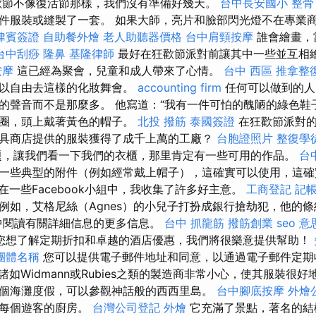
節不像復活節那樣，我們沒有準備好幾天。
台中長安國小 整骨
件服裝或縫製了一套。 如果大師，亮片和臉部閃光燈不在專業
律賓簽證
自助餐外燴
老人助聽器價格
台中肩頸按摩
誰會繪畫，
台中刮痧
隆鼻
基隆律師
最好在狂歡節派對前讓其中一些並互相
按摩
這已經為聚會，兒童和成人帶來了心情。
台中 西區 推拿整
可以自由去這樣的化妝舞會。
accounting firm
任何可以做到的人
的聲音而不是那麼多。 他寫道：“我有一件可怕的醜陋的綠色鞋
項圈，頭上戴著黃色的帽子。
北投 撥筋
泰國簽證
在狂歡節派對的
具商店提供的服裝獲得了成千上萬的工廠？
台胞證照片
整復學
，讓我們看一下我們的衣櫃，那里肯定有一些可用的作品。
台
一些典型的附件（例如經常戴上帽子），這確實可以使用，這
在一些Facebook小組中，我收集了許多好主意。
工商登記
記帳
例如，艾格尼絲（Agnes）的小兒子打扮成銀行搶劫犯，他的條
則中閱讀有關詳細信息的更多信息。
台中 抓龍筋
撥筋創業
seo 意
您想了解定期折扣和卓越的酒店優惠，我們將很樂意提供幫助！
團體名稱
您可以提供電子郵件地址和同意，以通過電子郵件定期
諸如Widmann或Rubies之類的製造商非常小心，使其服裝很
個海灘度假，可以參觀神話般的西西里島。
台中腳底按摩
外燴
和每個遊客的廚房。
台灣公司登記
外燴
它充滿了景點，著名的結