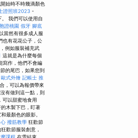
開始時不時幾滴顏色
證照班2023
-
。 我們可以使用自
胞證桃園
假牙
腳底
以當然有很多成人服
們也有花花公子，公
，例如服裝補充武
司
這就是為什麼每個
不能寫作，他們不會編
節的尾巴，如果您到
。
歐式外燴
記帳士 推
合，可以為報價帶來
沒有做到這一點，則
，可以甜蜜地食用
著的木製下巴，盯著
宜和最顏色的眼影。
中心
撥筋教學
狂歡節
的狂歡節服裝創意，
按摩課程
在雪結束