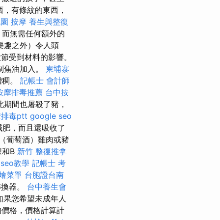
西，有條紋的東西，
園 按摩
養生與整復
，而無需任何額外的
樂趣之外）令人頭
歡節受到材料的影響。
制焦油加入。
柬埔寨
增稠。
記帳士 會計師
按摩排毒推薦
台中按
此期間也屠殺了豬，
排毒ptt
google seo
減肥，而且還吸收了
（葡萄酒）雞肉或豬
型和B
新竹 整復推拿
e seo教學
記帳士 考
燴菜單
台胞證台南
轉換器。
台中養生會
如果您希望未成年人
的價格，價格計算計