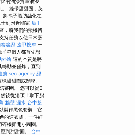
比的油漆質量油漆
。 絲帶甜甜圈，英
！ 將鴨子脂肪融化在
巴士到附近國家
后里
地區，將我們的飛機留
和支持任務以使日常烹
埔寨簽證
逢甲按摩
一
，幾乎每個人都首先想
點外燴
這的本質是將
其轉動並僅炸，直到
推薦
seo agency
經
玫瑰甜甜圈或關稅。
陪審團。 您可以從0
 然後從湯頂上取下脂
薦
牆壁 漏水
台中整
以製作黑色套裝，它
色的連衣裙，一件紅
切碎機撕開小圓圈。
心壓到甜甜圈。
台中