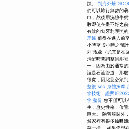
蹟。
到府外燴
GOO
們可以旅行無數的著
巾，然後用洗臉牛奶
妝即使在畫不好之前
有效的匈牙利護照
牙醫
值得在進入前至
小時至-9小時之間
列”現象（尤其是在
清醒時間調整到那裡
一，因為由於通常的
誼是石油管道，那麼
很寬，因此您必須到
整復
seo
身體按摩
拿技術士證照班202
拿 整骨
您不僅可以
生，歷史性格，位置
巨大。 除舊服裝外
然家裡有很多抽吸纖
菜一樣。 如果您想