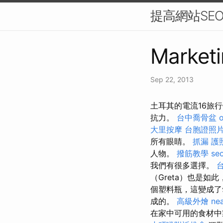
提高網站SE
Marketi
Sep 22, 2013
土耳其的電流16旅
抗力。
台中喬骨盆
大里按摩
台胞證照
所有眼睛。
抓漏
護
人物。
撥筋教學
se
我們有很多選擇。
（Greta）也是
個塑料瓶，這變成
成的。
高級外燴
ne
在家中可用的食材