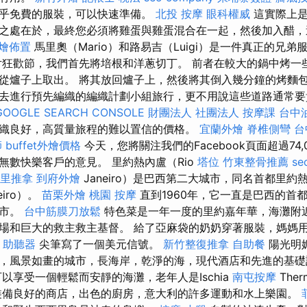
乎免費的服裝，可以快速準備。
北投 按摩
眼科權威
這實際上是
之處在於，最終您必須將雞蛋與雞蛋混合在一起，然後加入醋
燴佈置
馬里奧（Mario）和路易吉（Luigi）是一件真正的兄
片狂歡節，我們首先將培根和洋蔥切丁。 前者在較大的鍋中烤一
從爐子上取出。 將其放回爐子上，然後將其倒入幾分鐘的烤麵包
去進行預先編織的編織計劃小組旅行，更不用說這些道路通常
GOOGLE SEARCH CONSOLE
財團法人 社團法人
按摩課
台中
織良好，高質量旅程的難以置信的價格。
宜蘭外燴
脊椎側彎
台
師
buffet外燴價格
今天，您將關注我們的Facebook頁面超過74
無數快樂客戶的意見。 里約熱內盧（Rio
塔位
竹東整骨推薦
se
里推拿
到府外燴
Janeiro）是巴西第二大城市，同名首都里約熱
eiro）。
苗栗外燴
桃園 按摩
直到1960年，它一直是巴西的首都
城市。
台中筋膜刀放鬆
特色菜是一年一度的里約嘉年華，海灘附
場和巨大的救主救主基督。 給了亞麻袋的奶奶穿著服裝，媽媽
 助聽器
尖筆寫了一個美元信號。
新竹整復推拿
自助餐
陽光明
，風景如畫的城市，長海岸，乾淨的海，現代酒店和先進的基
以享受一個輕鬆而安靜的海灘，老年人是Ischia
南屯按摩
The
備良好的商店，出色的廚房，意大利的許多運動和水上樂園。