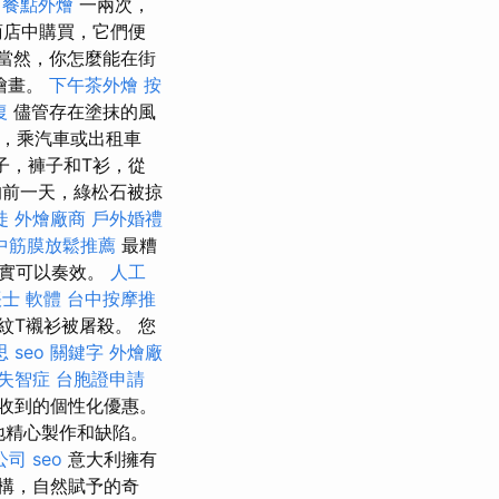
餐點外燴
一兩次，
商店中購買，它們便
當然，你怎麼能在街
繪畫。
下午茶外燴
按
復
儘管存在塗抹的風
，乘汽車或出租車
子，褲子和T衫，從
前一天，綠松石被掠
徒
外燴廠商
戶外婚禮
中筋膜放鬆推薦
最糟
確實可以奏效。
人工
士 軟體
台中按摩推
紋T襯衫被屠殺。 您
思
seo 關鍵字
外燴廠
失智症
台胞證申請
收到的個性化優惠。
好地精心製作和缺陷。
公司
seo
意大利擁有
構，自然賦予的奇