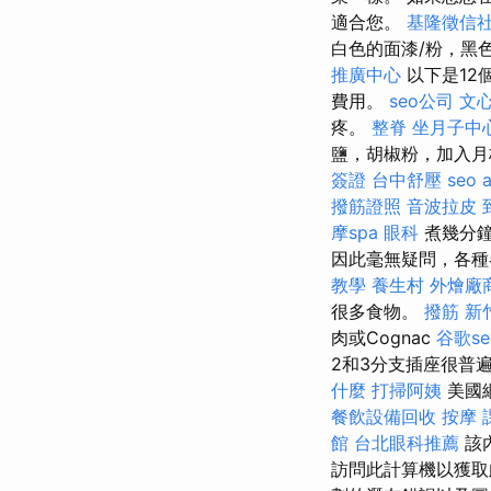
適合您。
基隆徵信
白色的面漆/粉，黑
推廣中心
以下是12
費用。
seo公司
文
疼。
整脊
坐月子中
鹽，胡椒粉，加入
簽證
台中舒壓
seo 
撥筋證照
音波拉皮
摩spa
眼科
煮幾分鐘
因此毫無疑問，各
教學
養生村
外燴廠
很多食物。
撥筋 新
肉或Cognac
谷歌se
2和3分支插座很普
什麼
打掃阿姨
美國
餐飲設備回收
按摩 
館
台北眼科推薦
該
訪問此計算機以獲取