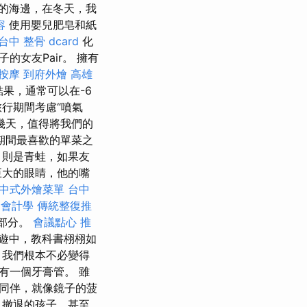
的海邊，在冬天，我
容
使用嬰兒肥皂和紙
台中 整骨 dcard
化
女友Pair。 擁有
按摩
到府外燴
高雄
果，通常可以在-6
行期間考慮“噴氣
幾天，值得將我們的
期間最喜歡的單菜之
，則是青蛙，如果友
巨大的眼睛，他的嘴
中式外燴菜單
台中
 會計學
傳統整復推
部分。
會議點心
推
遊中，教科書栩栩如
，我們根本不必變得
有一個牙膏管。 雖
的同伴，就像鏡子的菠
，撤退的孩子，甚至