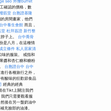
ge seo
外燴buffet
工確認的價格，數
撥筋堂
台胞證基隆
到的房間畫家，他們
台中養生會館
而且，
筋堂
杜拜簽證
新竹整
在脖子上。
台中喬骨
份是八月，在這種情
成立條件
私人居家清
味的服裝。 戒指和
果醬和杏仁糖和糖粉
容。
台胞證台中
台中
進行各種旅行之外，
有酸味的狂歡節食品
司
經典的經典
請在Tikt上關注我們
，我們只需要觀看服
，然後在另一盤奶油中
補充臉部的油漆。