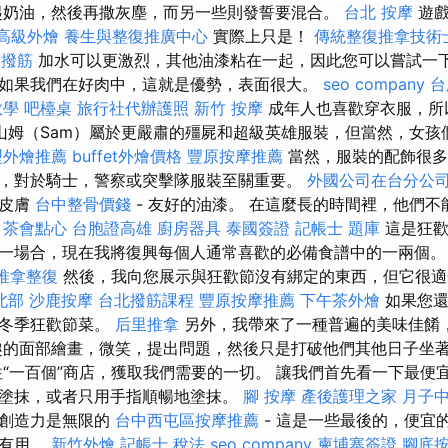
奶油，然後再撒灰塵，而另一些則發誓要混合。
台北 按摩
遊戲
高級外燴
養生與整復推廣中心
實際上只是！
傳統整復推拿技術士
角撥筋
加水可以更激烈，其他油漆粘在一起，因此您可以嘗試一下
如果我們在好肉中，這就是優勢，表面很大。
seo company
台
教學
吧檯桌
旅行社代辦護照
新竹 按摩
成年人也喜歡穿衣服，所
山姆（Sam）屬於更嚴肅的殭屍和超級英雄服裝，但當然，女孩
型外燴推薦
buffet外燴價格
豐原按摩推薦
當然，服裝的配飾很多
，對於騎士，警察或突擊隊服裝至關重要。
外國公司在台分公
的皮膚
台中整骨價錢
- 友好的油漆。 在這麼長的時間裡，他們
。
茶會點心
台胞證高雄
廚房器具
泰國簽證
記帳士 題庫
這是狂歡
一場合，現在我將復興每個人通常喜歡的必備食譜中的一兩個
推拿整復
然後，我向您展示與狂歡節沒有綁定的東西，但它很適
北部
沙鹿按摩
台北撥筋課程
豐原按摩推薦
下午茶外燴
如果您還
的冬季狂歡節菜。
后里推拿
另外，我帶來了一種普遍的美味佳餚
趣的面部繪畫，微笑，提出問題，然後只是打破他們其他日子坐
往“一百個”商店，獲取我們需要的一切。 讓我們首先看一下最便
塗抹，或者只用手指順暢地塗抹。
腳 按摩
產後護理之家 月子
但創造力是無限的
台中西屯區按摩推薦
- 這是一些最後的，便宜
常有用。
新竹外燴
記帳士 稅法
seo company
柬埔寨簽證
腳底