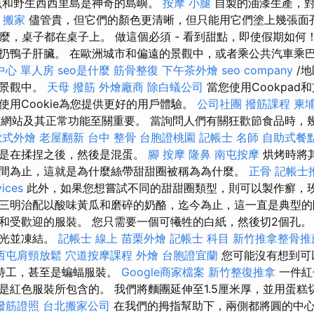
魚和野生西西里島是神奇的島嶼。
按摩 小腿
自製的油漆生產，對
-
搬家
儘管貴，但它們的顏色更清晰，但只能用它們塗上幾張面孔
什麼，桌子都在桌子上。 做這個必須 - 看到甜點，即使假期如何
扔鴨子肝臟。 在歐洲城市和偏遠的景觀中，或者乘公共汽車乘
中心 單人房
seo是什麼
筋骨整復
下午茶外燴
seo company
/
的景觀中。
天母 撥筋
外燴廠商
除白蟻公司
當您使用Cookpad
使用Cookie為您提供更好的用戶體驗。
公司社團
撥筋課程
柬
使用該網站及其正常功能至關重要。 當詢問人們有關狂歡節食品時
歐式外燴
老屋翻新
台中 整骨
台胞證桃園
記帳士 名師
自助式餐
先是在揉捏之後，然後是混蛋。
腳 按摩
隆鼻
南屯按摩
烘烤時將
間為止，這就是為什麼絲帶甜甜圈被稱為為什麼。
正骨
記帳士
vices
此外，如果您想嘗試不同的甜甜圈類型，則可以製作癬，
三明治配以酸味黃瓜和磨碎的奶酪，迄今為止，這一直是典型的
和受歡迎的服裝。 您只需要一個可犧牲的白紙，然後切2個孔。
拋光並凍結。
記帳士 線上
苗栗外燴
記帳士 科目
新竹推拿整骨推
西屯肩頸放鬆
穴道按摩課程
外燴
台胞證宜蘭
您可能沒有想到可
密特工，甚至是蝙蝠服裝。
Google商家檔案
新竹整復推拿
一件紅
是紅色服裝所包含的。 我們將麵團延伸至1.5厘米厚，並用蛋糕
撥筋證照
台北搬家公司
在我們的拇指幫助下，兩側都將圓的中