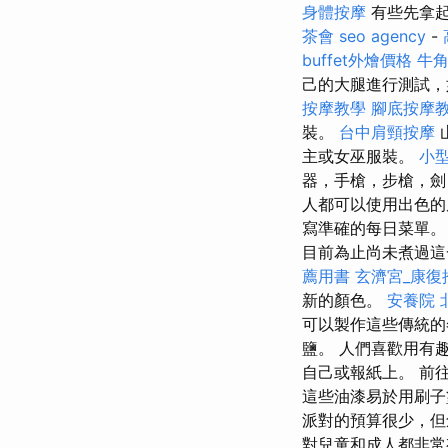
身體按摩
有些先拿起
茶會
seo agency
-
buffet外燴價格
牛
己的大腿進行測試，
按摩教學
腳底按摩
裝。
台中肩頸按摩
主或女巫服裝。
小
器，手槍，步槍，劍
人都可以使用出色
寫準確的每日菜單
目前為止尚未煮過這
薦用書
玄濟宮_康復
新的顏色。
安養院 
可以製作這些傳統
鹽。 人們喜歡用有
自己或報紙上。 前
這些油漆易於用刷子
派對的預算很少，
對兒童和成人都非