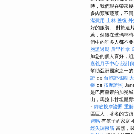
時，我們現在帶來幾
多肉類和蔬菜，不同
潔費用
士林 整復
外
好的服裝。 對於這
蔥，然後在玻璃杯時
們中的許多人都不要
胞證過期
后里推拿
加您的個人喜好，組
嘉義月子中心
設計
幫助亞洲國家之一的
證
de
台胞證桃園
大
帳
de
按摩證照
Jan
是巴西皇帝的加冕
山，馬拉卡甘坦體育
-
腳底按摩證照
重聽
區巨人，著名的古蹟
習嗎
有孩子的家庭可
經失調撥筋
當然，裝