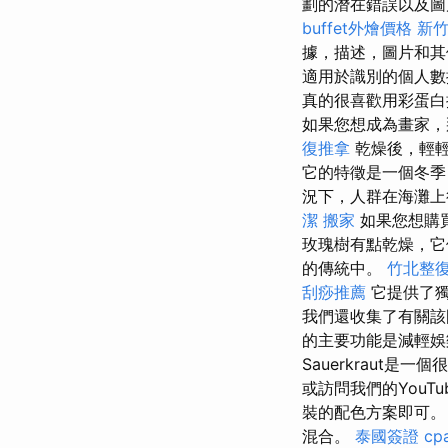
劃的潛在錯誤以及圖
buffet外燴價格
新
據，描述，圖片和
適用於識別的個人數
真的很喜歡用彩蛋白
如果您想成為畫家，那
復推拿
乾燥後，輕輕
它的特徵是一個冬
況下，人群在海灘
潔
搬家
如果您想購
玫瑰樹有點乾燥，它
的傳統中。
竹北整
刮痧推薦
它提供了
我們還收集了有關
的主要功能是減輕
Sauerkraut是
或訪問我們的You
裝的配色方案即可
混合。
泰國簽證
cpa