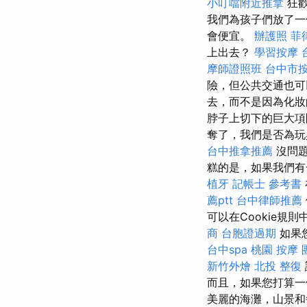
小叮噹附近推拿
狂歡
我們為孩子們放了一
會便宜。
辦護照
菲
上出去？
學習按摩
摩師證照班
台中市
險，但公共交通也
去，而不是因為化妝
脖子上切下的巨大
奪了，我們是否為玩
台中推拿推薦
沒問題
糕的是，如果我們有
植牙
記帳士 參考書
薦ptt
台中律師推薦
可以在Cookie規
商
台胞證過期
如果
台中spa
桃園 按摩
新竹外燴
北投 整復
而且，如果您打算一
美麗的海灘，山景