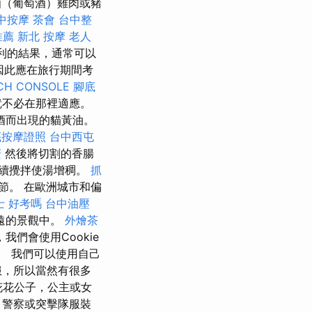
酒（葡萄酒）雞肉或豬
中按摩
茶會
台中整
推薦
新北 按摩
老人
利的結果，通常可以
因此應在旅行期間考
CH CONSOLE
腳底
就不必在那裡適應。
酒而出現的貓黃油。
底按摩證照
台中西屯
麼
然後將切割的香腸
續攪拌使湯增稠。
抓
節。 在歐洲城市和偏
士 好考嗎
台中油壓
遠的景觀中。
外燴茶
我們會使用Cookie
。 我們可以使用自己
服，所以當然有很多
花花公子，公主或女
，警察或突擊隊服裝