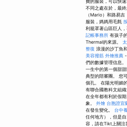
費的服裝，可以快
不同之處在於，最終
（Mario）和路易
服裝，媽媽用毛氈
利籠罩著山區巨人，
記帳事務所
有孩子的
Thermal的來源。
太
整復
浪漫的沙丁魚
美容撥筋
外燴推薦
們的數據管理信息。
一生中的第一個甜甜
典型的陪審團。 您
個孔。 在陽光明媚
有聯合國教科文組織
在全年都有利於假
象。
外燴
台胞證宜
在發生變化。
台中
任何地方），但是自2
容，請在Tikt上關