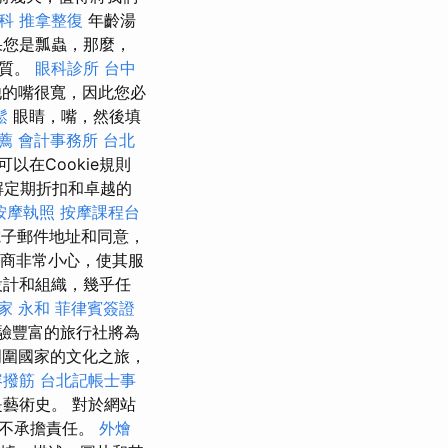
科
推拿整復
年齡湯
果您是瓢蟲，那麼，
品質。
眼科診所
台中
他的嘴很寬，因此您必
鬆
眼睛，嘴，然後填
薦
會計事務所 台北
在Cookie規則
解定期折扣和卓越的
按摩執照
按摩課程台
子郵件地址和同意，
製造商非常小心，使其服
設計和組織，幾乎任
家 永和
菲律賓簽證
驗豐富的旅行社將為
圍國家的文化之旅，
容撥筋
台北記帳士事
藝術史。 對於網站
們不承擔責任。
外燴