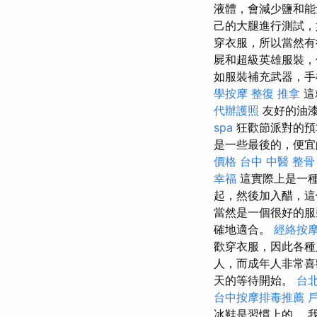
液體，會減少鹽和能
己的大腿進行測試，
穿衣服，所以當然
屍和超級英雄服裝，
如服裝補充武器，手
學按摩
整復 推拿
這
代辦護照
友好的油漆
spa
狂歡節派對的預
是一些最後的，便宜
價格
台中 中醫 整骨
幸福
這實際上是一種
起，然後加入醋，
當然是一個很好的服
確地適合。
經絡按
歡穿衣服，因此各
人，而成年人非常
天的等待開始。
台北
台中按摩排毒推薦
冰鞋是習慣上的。 