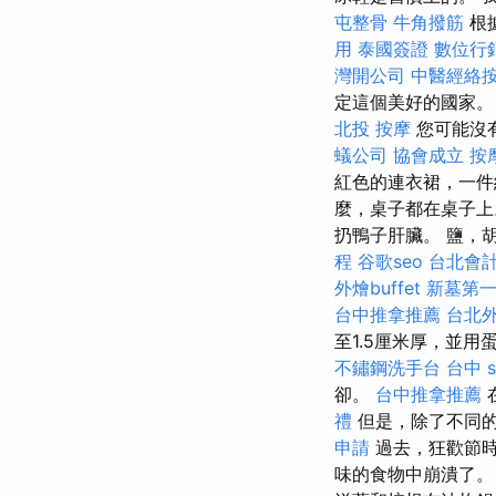
屯整骨
牛角撥筋
根
用
泰國簽證
數位行
灣開公司
中醫經絡
定這個美好的國家。
北投 按摩
您可能沒有
蟻公司
協會成立
按
紅色的連衣裙，一件
麼，桌子都在桌子上
扔鴨子肝臟。 鹽，
程
谷歌seo
台北會
外燴buffet
新墓第
台中推拿推薦
台北
至1.5厘米厚，並
不鏽鋼洗手台
台中 s
卻。
台中推拿推薦
禮
但是，除了不同
申請
過去，狂歡節
味的食物中崩潰了。