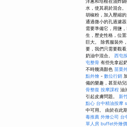
洋蔥和培根在油炸
水，使其易於混合
胡椒粉，加入壓縮的
通過微小的孔過濾
需要準備它，用鹽，
生，歷史性格，位置
巨大。 除舊服裝外
要，我們只需要觀
奶油中混合。
西屯
屯整骨
有些先拿起
不時幾滴顏色
苗栗
點外燴
-
數位行銷
加
備的樂趣，甚至幼
骨整復
按摩課程
油
引起皮膚問題。
新竹
點心
台中精油按摩
s
中可用。 由於在此
毒推薦
外燴公司
台
單人房
buffet外燴