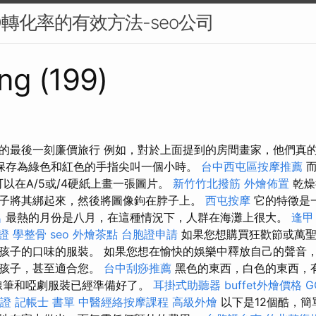
O轉化率的有效方法-seo公司
ng (199)
的最後一刻廉價旅行 例如，對於上面提到的房間畫家，他們真
保存為綠色和紅色的手指尖叫一個小時。
台中西屯區按摩推薦
而
r可以在A/5或/4硬紙上畫一張圖片。
新竹竹北撥筋
外燴佈置
乾燥
子將其綁起來，然後將圖像鉤在脖子上。
西屯按摩
它的特徵是
名
最熱的月份是八月，在這種情況下，人群在海灘上很大。
逢甲
證
學整骨
seo
外燴茶點
台胞證申請
如果您想購買狂歡節或萬聖
孩子的口味的服裝。 如果您想在愉快的娛樂中釋放自己的聲音
的孩子，甚至適合您。
台中刮痧推薦
黑色的東西，白色的東西，
線筆和啞劇服裝已經準備好了。
耳掛式助聽器
buffet外燴價格
G
證
記帳士 書單
中醫經絡按摩課程
高級外燴
以下是12個酷，簡