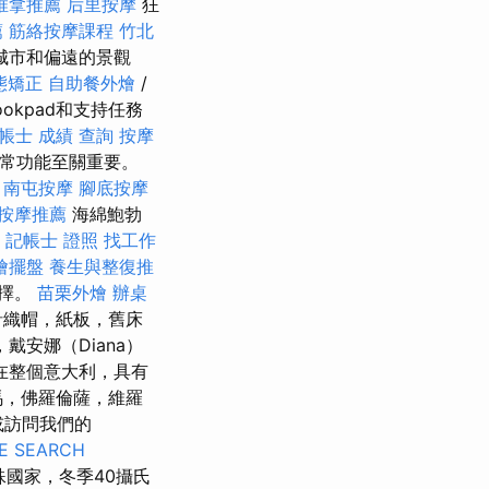
推拿推薦
后里按摩
狂
薦
筋絡按摩課程
竹北
城市和偏遠的景觀
態矯正
自助餐外燴
/
okpad和支持任務
帳士 成績 查詢
按摩
正常功能至關重要。
。
南屯按摩
腳底按摩
按摩推薦
海綿鮑勃
。
記帳士 證照 找工作
燴擺盤
養生與整復推
選擇。
苗栗外燴
辦桌
針織帽，紙板，舊床
安娜（Diana）
在整個意大利，具有
馬，佛羅倫薩，維羅
們或訪問我們的
E SEARCH
國家，冬季40攝氏