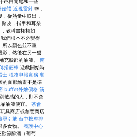
干邑白蘭地和一些
外婚禮
近視雷射
鹽，
後，從熱量中取出，
o
豬皮，指甲和耳朵
中，教科書栩栩如
，我們根本不必變得
，所以顏色並不重
眼影，然後在另一盤
補充臉部的油漆。
南
傅撥筋棒
遊戲開始時
帳士 稅務申報實務
餐
製的面部繪畫不是準
癌
buffet外燴價格
筋
特別敏感的人，則不會
成品油漆便宜。
茶會
玩具商店或創意商店
搜尋引擎
台中按摩排
很多食物。
養護中心
狂歡節醉酒（葡萄