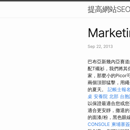
提高網站SE
Marketi
Sep 22, 2013
巴布亞新幾內亞賽道
配T襯衫，我們將其
家，那麼小的Pico
兩個頂部猛擊，用繩
的夏天。
記帳士報
桌
安養院 北部
台胞
以保證最適合您或您
適合更安靜，撤退
的面漆/粉，黑色眼
CONSOLE
柬埔寨簽