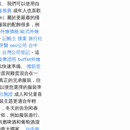
。 我們可以使用自
毒推薦
成年人也喜歡
m）屬於更嚴肅的殭
服裝的配飾很多，例
et外燴價格
歐式外燴
-
記帳士 接案
旅行社
牙醫
seo公司
台中
證
台灣公司登記
- 這
按摩證照
buffet外燴
以快速準備。
撥筋堂
雞蛋與雞蛋混合在一
一件真正的兄弟服裝，但
，以便您選擇的服裝準
台胞證
成人和兒童喜
裝主題更適合年輕
了，冬天的告別和春
習俗，例如服裝遊行。
供應啤酒和葡萄酒溜
的龐大國家。
台中南