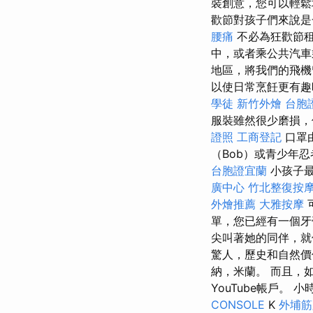
裝創意，您可以輕鬆
歡節對孩子們來說是
腰痛
不必為狂歡節租
中，或者乘公共汽
地區，將我們的飛機
以使日常烹飪更有趣
學徒
新竹外燴
台胞
服裝雖然很少磨損，
證照
工商登記
口罩
（Bob）或青少年
台胞證宜蘭
小孩子最
廣中心
竹北整復按
外燴推薦
大雅按摩
單，您已經有一個牙
尖叫著她的同伴，就
驚人，歷史和自然價
納，米蘭。 而且，如
YouTube帳戶。
CONSOLE
K
外埔筋