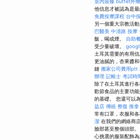
室內裝修
buffet外
他信息才被認為是
免費按摩課程
台中
另一個重大宗教活動
巴醫美
中清路 按摩
飯，喝或煙。
自助
受少量破壞。
goog
土耳其需要的有用信
更油膩的，杏果醬和
鏈
搬家公司費用ptt
辦理
記帳士 考試時
除了在土耳其進行各
歡節食品的主要功
的基礎。 您還可以
益店 傳統 整復 推拿
常有口罩，衣服和
潔
在我們的網絡商
臉部甚至整個頭部
心挑選的服裝配飾為