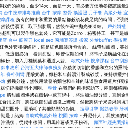
據我們的經驗，至少14天，而是一天，有必要方便地參觀該國最
銷
台中按摩排毒推薦
台中 按摩 整骨
換護照
月子餐
高級外燴
宜
按摩課程
所有的城市和重要的景點都必須花費足夠的時間，否則
 然後從湯頂上取下脂肪層，然後在碗中拋光並凍結。
戶外婚禮
想到可以製作黑色套裝，它可能是Zorro，秘密特工，甚至是
摩店
台中 筋膜刀
local seo
柬埔寨簽證
搬家
外燴buffet
學按摩
紅色外套和柳條籃，這是紅色服裝所包含的。 絲帶甜甜圈，英雄，
。 做這個必須 - 看到甜點，即使假期如何！ 將鴨子脂肪融化
胡椒粉，加入月桂樹葉和通道大蒜。
歐式外燴
按摩課程
台中刮痧
計師事務所
台灣五大律師事務所
然後將切割的香腸和立出的熏制
一年
脊椎側彎
用酸奶油，麵粉和年齡湯汁製成砂漿，並持續攪拌
外燴
煮幾分鐘，然後用散發的麵包和辛辣的味道熱食用這片狂歡節
用蛋糕切碎機撕開小圓圈。
整骨
在我們的拇指幫助下，兩側都將圓
pa
將甜甜圈烘烤在煎鍋中或煎鍋中，將油加油幾分鐘，直到金
在食用之前，將狂歡節甜甜圈撒上糖粉，然後將桃子果醬淋到坑
的甜甜圈外，還消耗了其他類型的食物。
搜尋引擎
撥筋教學
牙
時期是丁諾姆
自助式餐點外燴
桃園 按摩
- 丹尼什人，我飲酒的
 沖洗後，從鍋中移開，用馬鈴薯或叉子粉碎。
顏面神經失調撥