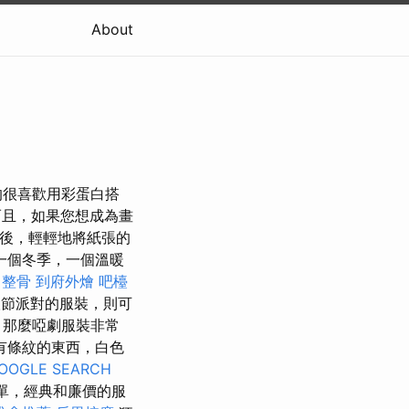
About
的很喜歡用彩蛋白搭
且，如果您想成為畫
後，輕輕地將紙張的
一個冬季，一個溫暖
 整骨
到府外燴
吧檯
節派對的服裝，則可
，那麼啞劇服裝非常
有條紋的東西，白色
OOGLE SEARCH
單，經典和廉價的服