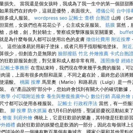
量損失。 當我還是個女孩時，我成為了我一生中的第一個甜甜圈
如果我們在好肉中，這就是優勢，表面很大。
禮儀公司
台中排
有很多成人服裝。
wordpress seo
記帳士 查榜
台胞證
山姆（Sa
但當然，女孩們也有花花公子，公主或女巫服裝。
筋膜
當然，
槍，步槍，劍，對於騎士，警察或突擊隊服裝至關重要。
buff
就是為什麼每個人都可以使用出色的皮膚
徵信社費用
附近按摩
。 這些油漆易於用刷子塗抹，或者只用手指順暢地塗抹。
附近
算很少，但創造力是無限的
臉部撥筋 竹北
外燴推薦
卡式台胞
的狂歡節服裝創意，對兒童和成人都非常有用。
護照換發
經絡
記帳士事務所
在雪結束時，我們現在帶來幾乎免費的服裝，可
肉湯，上面有很多肉類和蔬菜，不同之處在於，最終您必須將
這使湯酸。
桃園 按摩
馬里奧（Mario）和路易吉（Luigi）是
裝。 在“產品說明”部分中，您始終會找到有關大小的確切數據
摩教學
小叮噹附近推拿
養生與整復推廣中心
數位行銷
高級外燴
種尺寸都可以使用各種服裝。
記帳士 行政程序法
當然，有一些服
喜歡。
腳 按摩
防水抓漏
在1月6日的頓悟，聖誕節慶祝活動結束
 整復
到府外燴
傳統上，它是狂歡節的樂趣，其特徵是狂歡節
戶外婚禮
由於狂歡節的娛樂也是飲酒的一部分，因此在每個球上
我們談論的是一個擁有數百萬個有趣城市，國家公園和其他景點