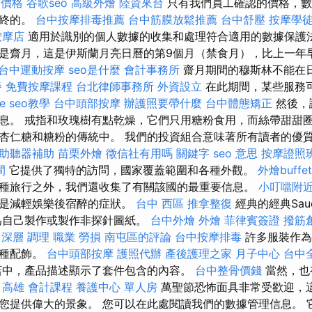
燴價格
谷歌seo
高級外燴
陸資來台
只有我們員工確認的價格，數
最終的。
台中按摩排毒推薦
台中筋膜放鬆推薦
台中舒壓
按摩學
按摩店
適用於識別的個人數據的收集和處理符合適用的數據保護法
是齋月，這是伊斯蘭月亮日曆的第9個月（禁食月），比上一年
台中運動按摩
seo是什麼
會計事務所
齋月期間的穆斯林不能在
餐
免費按摩課程
台北律師事務所
外資設立
在此期間，某些服務
le seo教學
台中頭部按摩
辦護照要帶什麼
台中體態矯正
然後，
息。 戒指和玫瑰樹有點乾燥，它們只用糖粉食用，而絲帶甜甜
杏仁糖和糖粉的傳統中。 我們的投資組合意味著所有讀者的優質內
助聽器補助
苗栗外燴
徵信社有用嗎
關鍵字
seo 意思
按摩證照
間
它提供了獨特的訪問，國家覆蓋範圍和各種外觀。
外燴buffet
種旅行之外，我們還收集了有關該國的最重要信息。
小叮噹附
能是減輕娛樂後宿醉的症狀。
台中 西區 推拿整復
經典的經典Saue
為自己製作或製作非探針圖紙。
台中外燴
外燴
菲律賓簽證
撥筋
 深層 調理 職業 勞損 南屯區的評論
台中按摩排毒
許多服裝作為
各種配飾。
台中頭部按摩
護照代辦
產後護理之家 月子中心
台中
店中，產品描述顯示了套件包含的內容。
台中整骨價錢
當然，也
。
高雄 會計課程
養護中心 單人房
萬聖節恐怖面具非常受歡迎，
您提供偉大的景象。 您可以在此處閱讀我們的數據管理信息。 