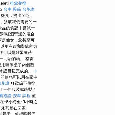
eleti
推拿整復
p
台中 撥筋
台胞證
畫，微笑，提出問題，
店，獲取我們需要的一
食品的食譜中嘗試一
酒和紅酒旁邊的混合
廚房仙女，您甚至可
保以更有趣和裝飾的方
樣可以是雞蛋蘑菇，
三明治的頭。 格雷
親用噴漆塗了兩個塑
水護目鏡完成的。
中
，即使您可以用在家中
台胞證
狂歡節不像復
了一件服裝或縫製了
賓簽證
按摩 課程
值
-6小時至-9小時之
（尤其是在回家
前幾天，值得將我們