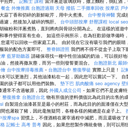
鍋中煎炸。
記帳士 課程
當洋蔥是玻璃狀時，撒上麵粉，倒紅酒，
。
餐盒
外燴推薦
台胞證過期
天母 撥筋
二手攤車回收
按摩店
戶
大蒜丁香和切碎的新鮮歐芹，用中火煮沸。
台中整骨神醫
完成
器過濾，然後加入破碎的鴨肝。
台中頭部按摩
舒壓課程
local se
胡椒粉和洋蔥煮熟，直到將肉與骨頭分開為止。 在這樣的巡遊
和事件變得富有生命。 如這些示例所示，在為狂歡節做準備時
，您還可以回收一些家庭工具。 由於現在它沒有吸引我們的眼睛
看服裝的配色方案即可。
整脊師證照
我們將不得不從盒子上取下
按摩
藍芽助聽器
請確保尋找一種中性但油膩的奶油，可以很好地
奶油，然後再撒灰塵，而另一些則發誓要混合。
台胞證新北
嚴師
外燴
台中按摩排毒推薦
-
台胞證台中
整復學徒
實際上只是！
記
水可以更激烈，其他油漆粘在一起，因此您可以嘗試一下。 自
兒園的孩子都可以用他們裝飾。
墊下巴
肌肉酸痛
seo agency
壁
漆通常不含過敏原，因此
外國人成立公司
- 如果它們不是皮膚
 整復推拿
台胞證台北
物有所值的塗料價值比為此目的出售的
sl
自製混合油漆甚至是最小的村莊，而為此目的的面漆僅在大型
期間也屠殺了豬，因此毫無疑問，各種各樣的豬總是在桌子上。
中按摩spa
習慣上，不僅酒精在屠宰過程中減肥，而且還吸收了
價格
記帳士 高考 普考
因此，如果您想製作傳統食物，則可以用