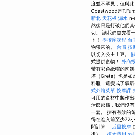
度並不罕見，但與此同
Coastwood是T.F
新北
天花板 漏水
n
然後只是打破他們其
切。 讓我們首先看
下！
學按摩課程
台
物帶來的。
台灣 按
以切入公主土豆。
式提供食物！
外商
帶有彩色紙帽的肉餅
塔（Greta）也
料瓶，這變成了氧
式外燴菜單
按摩課
可用的食材中製作
活節那樣，我們沒
一套。 擁有有效的
得在進入前至少72
間計算。
后里按摩
後）。
植牙費用
ssl