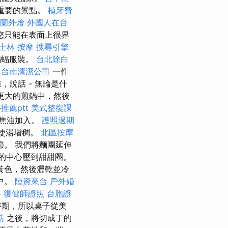
重要的景點。
植牙費
蘭外燴
外國人在台
您只能在表面上很界
士林 按摩
搜尋引擎
蝙蝠服裝。
台北除白
台南清潔公司
一件
說話 - 無論是什
在更大的煎鍋中，然後
推薦ptt
美式整復課
焦油加入。
護照過期
使湯增稠。
北區按摩
。 我們將麵團延伸
的中心壓到甜甜圈。
黃色，然後瀝乾並冷
中。
陸資來台
戶外婚
科
復健師證照
台胞證
時期，所以桌子從美
筋
之後，將切成丁的