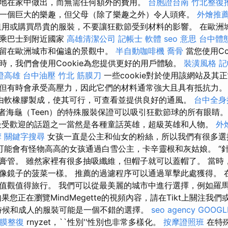
地在家中做出，而無需任何額外的費用。
台胞證台南
竹北整復
一個巨大的樂趣，但父母（除了樂趣之外）令人頭疼。
外燴推
用或購買昂貴的服裝，不要讓狂歡節受到材料的影響。 在歐洲
車乘巴士到附近國家
高雄清潔公司
記帳士 軟體
seo 意思
台中體
留在歐洲城市和偏遠的景觀中。
半自動咖啡機
喬骨
當您使用Co
時，我們會使用Cookie為您提供更好的用戶體驗。
裝潢風格
記
證高雄
台中油壓
竹北 筋膜刀
一些cookie對於使用該網站及其
但有時會承受高壓力，因此它們的材料通常強大且具有抵抗力
由軟橡膠製成，使其可行，可查看並提供良好的通風。
台中全身
忍者海龜（Teen）的特殊服裝保證可以吸引狂歡節球的所有眼睛
受歡迎的話題之一當然是各種童話英雄，超級英雄和人物。
外
摩
關鍵字搜尋
女孩一直是公主和仙女的粉絲，所以我們有很多
可能會有怪物高高的女孩通過白雪公主，卡辛靈根和灰姑娘。 “
膏管。 雖然家裡有很多抽吸纖維，但帽子就可以蓋帽了。 當時，戴
像鏡子的菠菜一樣。 推薦的過濾程序可以通過單擊此處獲得。 
值觀值得旅行。 我們可以從最美麗的城市中進行選擇，例如羅
果您正在瀏覽MindMegette的視頻內容，請在Tikt上關注我
 小時候和成人的服裝可能是一個不錯的選擇。
seo agency
GOOGL
膜整復
rnyzet，``性別''性別也非常多樣化。
按摩證照班
在特殊