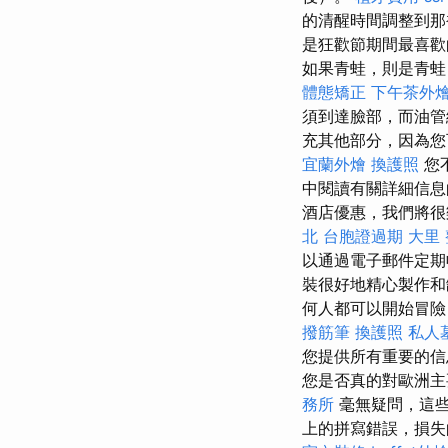
的清醒時間調整到那
是狂歡節期間最喜歡
如果青蛙，則是青蛙
體態矯正
下午茶外
須到達臉部，而油管
充其他部分，因為
宜蘭外燴
換護照
您
中閱讀有關詳細信
酒店優惠，我們將
北
台胞證過期
大里
以通過電子郵件定
裝很好地精心製作和
何人都可以開始冒險
撥筋筆
換護照
私人
您提供所有重要的信
您是否真的對歐洲主
務所
毫無疑問，這些
上的拼寫錯誤，損失