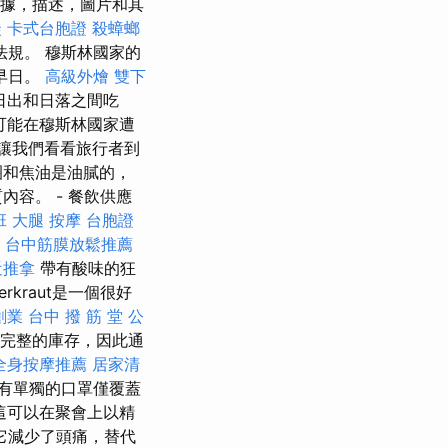
據，描述，圖片和其
徒
卡式台胞證
殺蟑螂
規。 穆斯林國家的
早日。
高級外燴
雙下
日出和日落之間吃
可能在穆斯林國家遭
讓我們看看旅行者到
圈和焦油是油膩的，
容。 - 餐飲供應
班
大腿 按摩
台胞證
台中筋膜放鬆推薦
近推拿
帶有酸味的狂
rkraut是一個很好
創業
台中 撥 筋 堂 公
完整的庫存，因此通
全身按摩推薦
居家清
有單獨的口罩僅覆蓋
這可以在聚會上以精
它減少了頭痛，替代