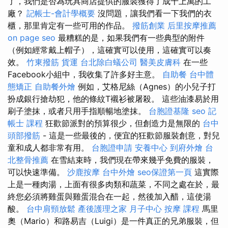
了，我們是否為玩具商店提供的服裝獲得了成千上萬的工
廠？
記帳士-會計學概要
沒問題，讓我們看一下我們的衣
櫃，那里肯定有一些可用的作品。
撥筋創業
后里按摩推薦
on page seo
最糟糕的是，如果我們有一些典型的附件
（例如經常戴上帽子），這確實可以使用，這確實可以奏
效。
竹東撥筋
貨運
台北除白蟻公司
醫美皮膚科
在一些
Facebook小組中，我收集了許多好主意。
自助餐
台中體
態矯正
自助餐外燴
例如，艾格尼絲（Agnes）的小兒子打
扮成銀行搶劫犯，他的條紋T襯衫被屠殺。 這些油漆易於用
刷子塗抹，或者只用手指順暢地塗抹。
台胞證基隆
seo
記
帳士 課程
狂歡節派對的預算很少，但創造力是無限的
台中
頭部撥筋
- 這是一些最後的，便宜的狂歡節服裝創意，對兒
童和成人都非常有用。
台胞證申請
安養中心
到府外燴
台
北整骨推薦
在雪結束時，我們現在帶來幾乎免費的服裝，
可以快速準備。
沙鹿按摩
台中外燴
seo保證第一頁
這實際
上是一種肉湯，上面有很多肉類和蔬菜，不同之處在於，最
終您必須將雞蛋與雞蛋混合在一起，然後加入醋，這使湯
酸。
台中肩頸放鬆
產後護理之家 月子中心
按摩 課程
馬里
奧（Mario）和路易吉（Luigi）是一件真正的兄弟服裝，但