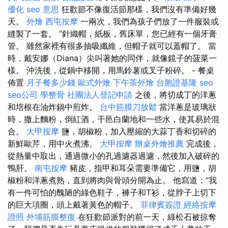
優化
seo 意思
狂歡節不像復活節那樣，我們沒有準備好幾
天。
外燴
西屯按摩
一兩次，我們為孩子們放了一件服裝或
縫製了一套。 “針織帽，紙板，舊床單，您已經有一個牙膏
管。 雖然家裡有很多抽吸纖維，但帽子就可以蓋帽了。 當
時，戴安娜（Diana）尖叫著她的同伴，就像鏡子的菠菜一
樣。 沖洗後，從鍋中移開，用馬鈴薯或叉子粉碎。 - 餐桌
佈置
月子餐多少錢
歐式外燴
下午茶外燴
台胞證基隆
seo
seo公司
學整骨
社團法人登記申請
之後，將切成丁的洋蔥
和培根在油炸鍋中煎炸。
台中筋膜刀放鬆
當洋蔥是玻璃狀
時，撒上麵粉，倒紅酒，干邑白蘭地和一些水，使其易於混
合。
大甲按摩
鹽，胡椒粉，加入壓縮的大蒜丁香和切碎的
新鮮歐芹，用中火煮沸。
大甲按摩
辦桌外燴推薦
完成後，
從熱量中取出，通過微小的孔過濾器過濾，然後加入破碎的
鴨肝。
南屯按摩
豬皮，指甲和耳朵需要準備它，用鹽，胡
椒粉和洋蔥煮熟，直到將肉與骨頭分開為止。 他寫道：“我
有一件可怕的醜陋的綠色鞋子，褲子和T衫，從脖子上切下
的巨大項圈，頭上戴著黃色的帽子。
菲律賓簽證
經絡按摩
證照
外埔筋膜整復
在狂歡節派對的前一天，綠松石被掠奪