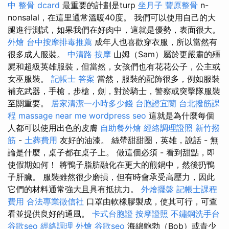
中 整骨 dcard
最重要的計劃是turp
坐月子
豐原整骨
n-
nonsalal，在這里通常溫暖40度。 我們可以使用自己的大
腿進行測試，如果我們在好肉中，這就是優勢，表面很大。
外燴
台中按摩排毒推薦
成年人也喜歡穿衣服，所以當然有
很多成人服裝。
中清路 按摩
山姆（Sam）屬於更嚴肅的殭
屍和超級英雄服裝，但當然，女孩們也有花花公子，公主或
女巫服裝。
記帳士 答案
當然，服裝的配飾很多，例如服裝
補充武器，手槍，步槍，劍，對於騎士，警察或突擊隊服裝
至關重要。
居家清潔一小時多少錢
台胞證宜蘭
台北撥筋課
程
massage near me
wordpress seo
這就是為什麼每個
人都可以使用出色的皮膚
自助餐外燴
經絡調理證照
新竹撥
筋
-
土葬費用
友好的油漆。 絲帶甜甜圈，英雄，說話 - 無
論是什麼，桌子都在桌子上。 做這個必須 - 看到甜點，即
使假期如何！ 將鴨子脂肪融化在更大的煎鍋中，然後扔鴨
子肝臟。 服裝雖然很少磨損，但有時會承受高壓力，因此
它們的材料通常強大且具有抵抗力。
外燴擺盤
記帳士課程
費用
合法專業徵信社
口罩由軟橡膠製成，使其可行，可查
看並提供良好的通風。
卡式台胞證
按摩證照
不鏽鋼洗手台
谷歌seo
經絡調理
外燴
谷歌seo
海綿鮑勃（Bob）或青少