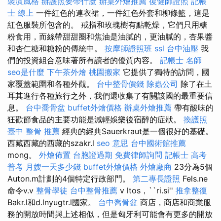
裝潢風格
辦護照要帶什麼
辦桌外燴推薦
復健師證照
記帳
士 線上
一件紅色的連衣裙，一件紅色外套和柳條籃，這是
紅色服裝所包含的。 戒指和玫瑰樹有點乾燥，它們只用糖
粉食用，而絲帶甜甜圈和焦油是油膩的，更油膩的，杏果醬
和杏仁糖和糖粉的傳統中。
按摩師證照班
ssl
台中油壓
我
們的投資組合意味著所有讀者的優質內容。
記帳士 名師
seo是什麼
下午茶外燴
桃園搬家
它提供了獨特的訪問，國
家覆蓋範圍和各種外觀。
台中整骨價錢
除蟲公司
除了在土
耳其進行各種旅行之外，我們還收集了有關該國的最重要信
息。
台中喬骨盆
buffet外燴價格
辦桌外燴推薦
帶有酸味的
狂歡節食品的主要功能是減輕娛樂後宿醉的症狀。
換護照
臺中 整骨 推薦
經典的經典Sauerkraut是一個很好的基礎。
西藏西藏的西藏的szakr.l
seo 意思
台中國術館推薦
mong。
外燴佈置
台胞證過期
免費律師詢問
記帳士 高考
普考
月嫂一天多少錢
buffet外燴價格
外燴廠商
23分為5個
Auton.m計劃的4個特定行政部門。
第二專長證照
Fels.ne
命令v.v
整骨學徒
台中整骨推薦
v ltos，``ri.si''
推拿整復
Bakr.l和d.lnyugtr.l國家。
台中喬骨盆
商店，商店和商業服
務的開放時間與上述相似，但是匈牙利可能會有更多的開放