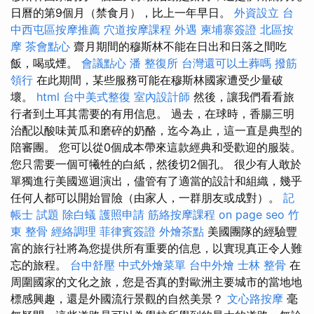
日曆的第9個月（禁食月），比上一年早日。
外資設立
台
中西屯區按摩推薦
穴道按摩課程
外遇
柬埔寨簽證
北區按
摩
茶會點心
齋月期間的穆斯林不能在日出和日落之間吃
飯，喝或煙。
會議點心
潘 整復所
台灣還可以土葬嗎
撥筋
領行
在此期間，某些服務可能在穆斯林國家遭受少量破
壞。
html
台中美式整復
室內設計師
然後，讓我們看看旅
行者到土耳其需要的有用信息。 過去，在球時，香腸三明
治配以酸味黃瓜和磨碎的奶酪，迄今為止，這一直是典型的
陪審團。 您可以從0個成本帶來這款經典和受歡迎的服裝。
您只需要一個可犧牲的白紙，然後切2個孔。 很少有人敢於
單獨進行美國巡迴演出，儘管有了適當的設計和組織，幾乎
任何人都可以開始冒險（由家人，一群朋友或成對）。
記
帳士 試題
除白蟻
護照申請
筋絡按摩課程
on page seo
竹
東 整骨
經絡調理
菲律賓簽證
外燴茶點
美國團隊的經驗豐
富的旅行社將為您提供所有重要的信息，以實現真正令人難
忘的旅程。
台中舒壓
中式外燴菜單
台中外燴
士林 整骨
在
周圍國家的文化之旅，您是否真的對歐洲主要城市的當地地
標感興趣，還是外國流行景觀的自然美景？
文心路按摩
毫