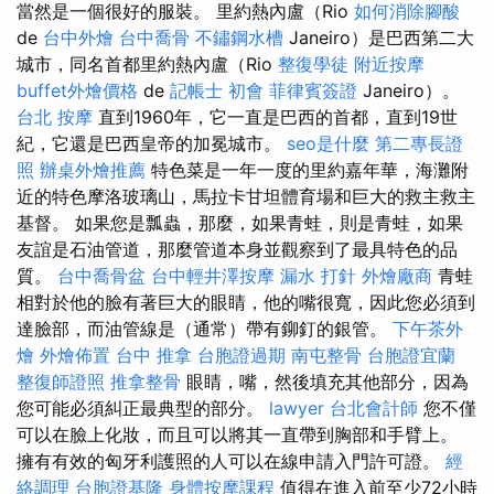
當然是一個很好的服裝。 里約熱內盧（Rio
如何消除腳酸
de
台中外燴
台中喬骨
不鏽鋼水槽
Janeiro）是巴西第二大
城市，同名首都里約熱內盧（Rio
整復學徒
附近按摩
buffet外燴價格
de
記帳士 初會
菲律賓簽證
Janeiro）。
台北 按摩
直到1960年，它一直是巴西的首都，直到19世
紀，它還是巴西皇帝的加冕城市。
seo是什麼
第二專長證
照
辦桌外燴推薦
特色菜是一年一度的里約嘉年華，海灘附
近的特色摩洛玻璃山，馬拉卡甘坦體育場和巨大的救主救主
基督。 如果您是瓢蟲，那麼，如果青蛙，則是青蛙，如果
友誼是石油管道，那麼管道本身並觀察到了最具特色的品
質。
台中喬骨盆
台中輕井澤按摩
漏水 打針
外燴廠商
青蛙
相對於他的臉有著巨大的眼睛，他的嘴很寬，因此您必須到
達臉部，而油管線是（通常）帶有鉚釘的銀管。
下午茶外
燴
外燴佈置
台中 推拿
台胞證過期
南屯整骨
台胞證宜蘭
整復師證照
推拿整骨
眼睛，嘴，然後填充其他部分，因為
您可能必須糾正最典型的部分。
lawyer
台北會計師
您不僅
可以在臉上化妝，而且可以將其一直帶到胸部和手臂上。
擁有有效的匈牙利護照的人可以在線申請入門許可證。
經
絡調理
台胞證基隆
身體按摩課程
值得在進入前至少72小時