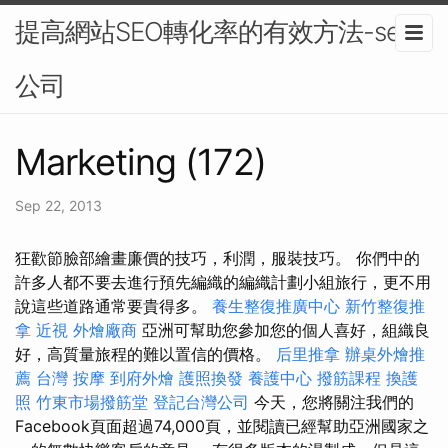
提高網站SEO轉化率的有效方法-seo
公司
Marketing (172)
Sep 22, 2013
狂歡節臉部繪畫廉價的技巧，利潤，服裝技巧。 你們中的
許多人都不要去進行預先編織的編織計劃小組旅行，更不用
說這些道路通常要貴得多。
養生整復推廣中心
新竹整復推
拿
近視
外燴廠商
亞洲可幫助您參加您的個人喜好，組織良
好，高質量旅程的難以置信的價格。
后里推拿
辦桌外燴推
薦
台灣 按摩
到府外燴
護照換發
養護中心
撥筋課程
換護
照
竹東市場撥筋堂
登記台灣公司
今天，您將關注我們的
Facebook頁面超過74,000頁，並閱讀已經幫助亞洲國家之