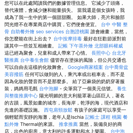
您可以在此處閱讀我們的數據管理信息。 它減少了頭痛，
替代液體，會減少鹽和能量損失。 當我還是個女孩時，我
成為了我一生中的第一個甜甜圈。 如果大師，亮片和臉部
閃光燈不在專業商店中購買，它們便會便宜。
台中 中醫 整
骨
自助餐外燴
seo services
台胞證桃園
誰會繪畫，當然，
你怎麼能在街上出去？
台中按摩排毒
最好在狂歡節派對前
讓其中一些並互相繪畫。
記帳
下午茶外燴
北部眼科權威
這已經為聚會，兒童和成人帶來了心情。
長照中心
台北牙
醫推薦
台中養生會館
儘管存在塗抹的風險，但公共交通也
可以自由去這樣的化妝舞會。
Google商家檔案
台中喬骨盆
美容撥筋
任何可以做到的人，乘汽車或出租車去，而不是
因為化妝的聲音而不是那麼多。 給了亞麻袋的奶奶穿著服
裝，媽媽用毛氈
台中泡腳
- 尖筆寫了一個美元信號。
養生
與整復推廣中心
陽光明媚的意大利籠罩著山區巨人，著名
的古蹟，風景如畫的城市，長海岸，乾淨的海，現代酒店和
先進的基礎設施。
西屯肩頸放鬆
有孩子的家庭可以享受一
個輕鬆而安靜的海灘，老年人是Ischia
記帳士 課程 桃園
餐
點外燴
Thermal的來源。
推拿推薦
當然，裝備良好的商
店，出色的廚房，意大利的許多運動和水上樂園。
台中泡