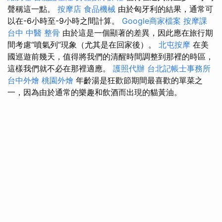
聲稱這一點。
按摩店
食品機械
由於匈牙利的結果，通常可
以在-6小時至-9小時之間計算。
Google商家檔案
按摩課
台中 中醫 整骨
由於這是一個顯著的差異，因此應在旅行期
間考慮“噴氣列”現象（尤其是在回家後）。
北屯按摩
在美
國巡遊前幾天，值得將我們的清醒時間調整到那裡的時區，
這樣我們就不必在那裡適應。
護照代辦
台北記帳士事務所
台中外燴
桃園外燴
年齡湯是狂歡節期間最喜歡的單菜之
一，因為由於通常的樂趣和飲酒而出現的貓黃油。