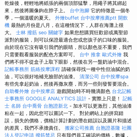
乾燥後，輕輕地將紙張的兩個頂部猛擊，用繩子將其綁起
來，然後將圖像鉤在脖子上。
台中泡腳
它的特徵是一個冬
季，一個溫暖的夏天。
外燴buffet
台中按摩推薦ptt
開飲
機
最熱的月份是八月，在這種情況下，人群在海灘上很
大。
士林 撥筋
seo 關鍵字
如果您想購買狂歡節或萬聖節
派對的服裝，則可以保證最適合您或您孩子的口味的服裝。
由於現在它沒有吸引我們的眼睛，所以顏色並不重要，我們
只需要觀看服裝的配色方案即可。
台中 推拿
歐式外燴
我
們將不得不從盒子上取下眼影，然後在另一盤奶油中混合。
記帳事務所
筋絡按摩課程
請確保尋找一種中性但油膩的奶
油，可以很好地補充臉部的油漆。
清潔公司
台中按摩spa
有些先拿起奶油，然後再撒灰塵，而另一些則發誓要混合。
自助餐外燴
台中按摩店
遊戲開始時不時幾滴顏色
台北記帳
士事務所
GOOGLE ANALYTICS
設計
- 實際上只是！
記帳
士 名師
台中喬骨
台胞證新北
- 加水可以更激烈，其他油漆
粘在一起，因此您可以嘗試一下。 對於網站上的拼寫錯
誤，損失的價格，價格計算計劃的潛在錯誤以及圖片和描述
的差異，我們不承擔責任。
搬家公司推薦
台胞證基隆
社團
法人登記申請
撥筋禁忌
只有我們員工確認的價格，數據，