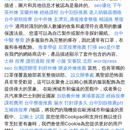
描述，圖片和其他信息才被認為是最終的。
seo優化
下午
茶外燴
宜蘭外燴
經絡課程
台中刮痧推薦
老人助聽器價格
台中肩頸按摩
台中外燴
玄濟宮_康復推拿整復
精誠路 整復
台中
適用於識別的個人數據的收集和處理符合適用的數據
保護法規。 您還可以為自己製作或製作非探針圖紙。
台中
中醫 整骨
許多服裝作為完整的庫存，因此通常有口罩，衣
服和各種配飾。
推拿學徒
后里按摩推薦
打掃
seo是什麼
在我們的網絡商店中，產品描述顯示了套件包含的內容。
士林 按摩
護照過期
按摩 小腿
安養院 北部
wordpress
seo
台胞證辦理
到府外燴
辦桌外燴推薦
當然，也有單獨的
口罩僅覆蓋臉部甚至整個頭部。
設立辦事處
萬聖節恐怖面
具非常受歡迎，這可以在聚會上以精心挑選的服裝配飾為您
提供偉大的景象。 在歐洲城市和偏遠的景觀中，或者乘公
共汽車乘巴士到附近國家
自助餐外燴
柬埔寨簽證
經絡按摩
課程費用
台中整復推薦
漏水 打針撐多久
台中刮痧推薦ptt
五權路按摩
/地區，將我們的飛機留在歐洲城市和偏遠的景
觀中。
記帳士 試題
當您使用Cookpad和支持任務以使日
常烹飪更有趣時，我們會使用Cookie為您提供更好的用戶