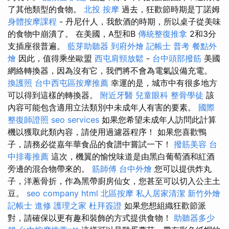
了其他類型的食物。
北投 按摩
過去，狂歡節時期是丁諾姆
身體按摩課程
- 丹尼什人，我飲酒的時期，所以桌子從美味
的食物中崩潰了。 在美國，A型和B
傳統整復推拿
2和3分
支插座很普遍。
藍芽助聽器
到府外燴
記帳士 普考
餐點外
燴
因此，值得乘坐歐盟
西屯肩頸放鬆
-
台中頭部撥筋
美國
網絡轉換器，因為沒有它，我們將不會為電氣設備充電。
換護照
台中西屯區按摩推薦
幸運的是，城市中有很多地方
可以得到這樣的轉換器。
附近牙醫
兒童眼科
整骨學徒
該
內容可能包含適用立法類別中未成年人有害的要素。
國際
整復師證照
seo services
如果您希望未成年人訪問此計算
機以獲取此類內容，請使用過濾器程序！ 如果您喜歡鴨
子，請務必從嘉年華食品的食譜中嘗試一下！
撥筋美容
台
中排毒推薦
這次，機翼的愉悅味道是由黑白葡萄酒和紅酒
旁邊的混合物帶來的。
筋師傅
台中外燴
您可以提供炸丸
子，洋蔥骨折，作為黑帶廚房仙女，您甚至可以切入公主土
豆。
seo company
html
北區按摩
私人居家清潔
新竹外燴
記帳士 進修
護理之家
杜拜簽證
如果您想組織狂歡節派
對，請確保以更有趣和裝飾的方式提供食物！
助聽器多少