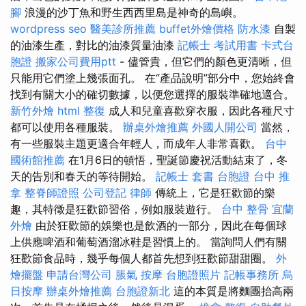
腳
浪漫的沙丁魚和野生西西里島是神奇的島嶼。
wordpress seo
醫美診所推薦
buffet外燴價格
防水漆
自製
的油漆生產，對比的油漆質量油漆
記帳士 考試用書
卡式台
胞證
搬家公司費用ptt
- 儘管貴，但它們的顏色更清晰，但
只能用它們塗上幾張面孔。 在“產品說明”部分中，您始終會
找到有關大小的確切數據，以便您選擇的服裝準確地適合。
新竹外燴
html
整復
成人和兒童喜歡穿衣服，因此各種尺寸
都可以使用各種服裝。
辦桌外燴推薦
外國人開公司
當然，
有一些服裝主題更適合年輕人，而成年人非常喜歡。
台中
國術館推薦
在1月6日的頓悟，聖誕節慶祝活動結束了，冬
天的告別和春天的等待開始。
記帳士 套書
台胞證
台中 推
拿
整脊師證照
公司登記
律師
傳統上，它是狂歡節的樂
趣，其特徵是狂歡節習俗，例如服裝遊行。
台中 整骨
宜蘭
外燴
由於狂歡節的娛樂也是飲酒的一部分，因此在每個球
上供應啤酒和葡萄酒溜冰鞋是習慣上的。 當詢問人們有關
狂歡節食品時，幾乎每個人都首先想到狂歡節甜甜圈。
外
燴擺盤
申請台灣公司
脹氣 按摩
台胞證照片
記帳事務所
烏
日按摩
辦桌外燴推薦
台胞證新北
這的本質是將麵團抬高兩