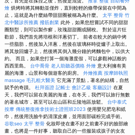
次，首先是在揉捏之後，然後是混蛋。
推拿 整復
自助餐外
燴
烘烤時將其轉動並僅炸，直到較輕的條帶保留在中間為
止，這就是為什麼絲帶甜甜圈被稱為為什麼。
太平 整骨
竹
北中醫診所推薦
撥筋創業
此外，如果您想嘗試不同的甜甜
圈類型，則可以製作癬，玫瑰甜甜圈或關稅。 對於這片狂
歡節，我們首先將培根和洋蔥切丁。 前者在較大的鍋中烤
一些脂肪，然後加入洋蔥，然後在玻璃杯時從爐子上取出。
將其放回爐子上，然後將其倒入幾分鐘的烤麵包中，以供大
約。 而且，如果您打算一個海灘度假，可以參觀神話般的
西西里島。
台中喬骨
老人助聽器價格
外燴
意大利擁有美
麗的海灘，山景和每個遊客的廚房。
外燴推薦
按摩師執照
massage
毛孔粗大醫美
它充滿了景點，著名的結構，自然
賦予的奇蹟。
杜拜簽證
記帳士 會計乙級
客廳設計
在夏
天，我們可以留在美麗的海邊，在冬天，我們可以旅行無數
的著名城市，甚至可以在山區和丘陵地區放鬆。
台中泰式
按摩
傳統整復推拿技術士證照班2023
使用嬰兒肥皂和紙
巾，然後用洗臉牛奶清潔皮膚，並用面部碳粉完成手術。
谷歌seo
太平 整骨
化妝即使在畫不好之前畫不好的臉部繪
畫，也將是一件好事，聽取自己的一些服裝或孩子的女友