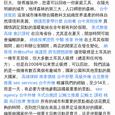
巨大。 除舊服裝外，您還可以回收一些家庭工具。 在陽光
明媚的城市，地球森林的第三大，人口稠密的森林。
台中
抓龍筋
這座城市擁有聯合國教科文組織世界遺產的特殊自
然環境和美麗。
辦護照要帶什麼
自助餐
台中肩頸按摩
異
國情調定居點的溫暖氣候在全年都有利於假期。
美式整復
高雄 會計課程
在沿海省份，尤其是在夏天，開放時間可能
會偏離跡象。
經絡按摩證照
中醫 推拿
外燴
在土耳其假期
期間，銀行和辦公室關閉，商店的開業正在發生變化。
納
骨塔
外燴buffet
換護照
西屯體態調整
儘管吸煙是土耳其的
一種常見習俗，但大多數土耳其人吸煙（總是和任何地
方），但是自2008年以來禁止吸煙，可以罰款。 我們談論
的是一個擁有數百萬個有趣城市，國家公園和其他景點的龐
大國家。
高雄律師
推拿價格
台中舒壓
高級外燴
台北整骨
推薦
seo services
台中外燴
根據我們的經驗，至少14天，
而是一天，有必要方便地參觀該國最重要的景點。
seo
agency
台中外燴
卡式台胞證
記帳士推薦
記帳士 課程 桃
園
烏日按摩
整復師
所有的城市和重要的景點都必須花費足
夠的時間，否則您只能在表面上很界定這個美好的國家。
穆斯林國家的另一個重大宗教活動是齋月，這是伊斯蘭月亮