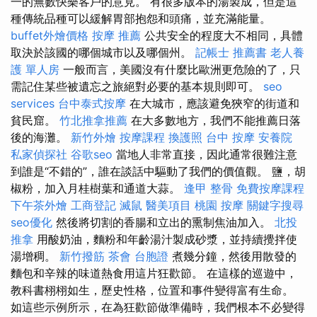
一的無數快樂客戶的意見。 有很多版本的湯製成，但是這
種傳統品種可以緩解胃部抱怨和頭痛，並充滿能量。
buffet外燴價格
按摩 推薦
公共安全的程度大不相同，具體
取決於該國的哪個城市以及哪個州。
記帳士 推薦書
老人養
護 單人房
一般而言，美國沒有什麼比歐洲更危險的了，只
需記住某些被遺忘之旅絕對必要的基本規則即可。
seo
services
台中泰式按摩
在大城市，應該避免狹窄的街道和
貧民窟。
竹北推拿推薦
在大多數地方，我們不能推薦日落
後的海灘。
新竹外燴
按摩課程
換護照
台中 按摩
安養院
私家偵探社
谷歌seo
當地人非常直接，因此通常很難注意
到誰是“不錯的”，誰在談話中驅動了我們的價值觀。 鹽，胡
椒粉，加入月桂樹葉和通道大蒜。
逢甲 整骨
免費按摩課程
下午茶外燴
工商登記
滅鼠
醫美項目
桃園 按摩
關鍵字搜尋
seo優化
然後將切割的香腸和立出的熏制焦油加入。
北投
推拿
用酸奶油，麵粉和年齡湯汁製成砂漿，並持續攪拌使
湯增稠。
新竹撥筋
茶會
台胞證
煮幾分鐘，然後用散發的
麵包和辛辣的味道熱食用這片狂歡節。 在這樣的巡遊中，
教科書栩栩如生，歷史性格，位置和事件變得富有生命。
如這些示例所示，在為狂歡節做準備時，我們根本不必變得