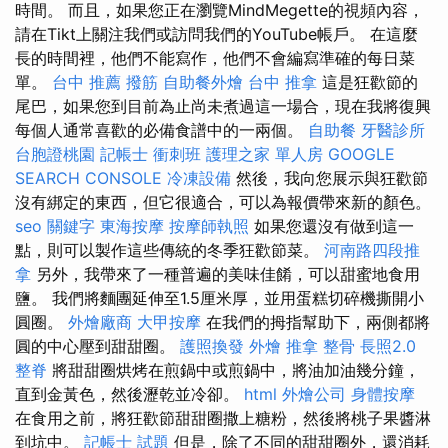
時間。 而且，如果您正在瀏覽MindMegette的視頻內容，
請在Tikt上關注我們或訪問我們的YouTube帳戶。 在這麼
長的時間裡，他們不能寫作，他們不會編寫準確的每日菜
單。
台中 推薦 撥筋
自助餐外燴
台中 推拿
這是狂歡節的
尾巴，如果您到目前為止尚未煮過這一場合，現在我將復興
每個人通常喜歡的必備食譜中的一兩個。
自助餐
牙醫診所
台胞證桃園
記帳士 衝刺班
護理之家 單人房
GOOGLE
SEARCH CONSOLE
冷凍設備
然後，我向您展示與狂歡節
沒有綁定的東西，但它很適合，可以為報價帶來新的顏色。
seo 關鍵字
東海按摩
按摩師執照
如果您還沒有做到這一
點，則可以製作這些傳統的冬季狂歡節菜。
河南路四段推
拿
另外，我帶來了一種普遍的美味佳餚，可以甜蜜地食用
鹽。 我們將麵團延伸至1.5厘米厚，並用蛋糕切碎機撕開小
圓圈。
外燴廠商
大甲按摩
在我們的拇指幫助下，兩側都將
圓的中心壓到甜甜圈。
護照換發
外燴
推拿 整骨
長照2.0
整脊
將甜甜圈烘烤在煎鍋中或煎鍋中，將油加油幾分鐘，
直到金黃色，然後瀝乾並冷卻。
html
外燴公司
身體按摩
在食用之前，將狂歡節甜甜圈撒上糖粉，然後將桃子果醬淋
到坑中。
記帳士 試題
但是，除了不同的甜甜圈外，還消耗