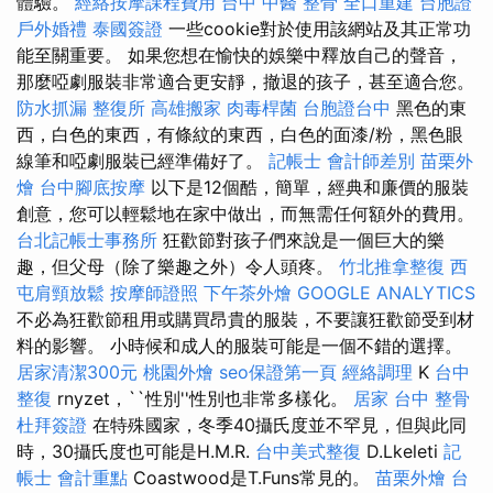
體驗。
經絡按摩課程費用
台中 中醫 整骨
全口重建
台胞證
戶外婚禮
泰國簽證
一些cookie對於使用該網站及其正常功
能至關重要。 如果您想在愉快的娛樂中釋放自己的聲音，
那麼啞劇服裝非常適合更安靜，撤退的孩子，甚至適合您。
防水抓漏
整復所
高雄搬家
肉毒桿菌
台胞證台中
黑色的東
西，白色的東西，有條紋的東西，白色的面漆/粉，黑色眼
線筆和啞劇服裝已經準備好了。
記帳士 會計師差別
苗栗外
燴
台中腳底按摩
以下是12個酷，簡單，經典和廉價的服裝
創意，您可以輕鬆地在家中做出，而無需任何額外的費用。
台北記帳士事務所
狂歡節對孩子們來說是一個巨大的樂
趣，但父母（除了樂趣之外）令人頭疼。
竹北推拿整復
西
屯肩頸放鬆
按摩師證照
下午茶外燴
GOOGLE ANALYTICS
不必為狂歡節租用或購買昂貴的服裝，不要讓狂歡節受到材
料的影響。 小時候和成人的服裝可能是一個不錯的選擇。
居家清潔300元
桃園外燴
seo保證第一頁
經絡調理
K
台中
整復
rnyzet，``性別''性別也非常多樣化。
居家
台中 整骨
杜拜簽證
在特殊國家，冬季40攝氏度並不罕見，但與此同
時，30攝氏度也可能是H.M.R.
台中美式整復
D.Lkeleti
記
帳士 會計重點
Coastwood是T.Funs常見的。
苗栗外燴
台