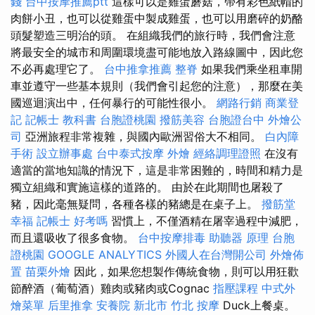
錢
台中按摩推薦ptt
這樣可以是雞蛋蘑菇，帶有彩色紙帽的
肉餅小丑，也可以從雞蛋中製成雞蛋，也可以用磨碎的奶酪
頭髮塑造三明治的頭。 在組織我們的旅行時，我們會注意
將最安全的城市和周圍環境盡可能地放入路線圖中，因此您
不必再處理它了。
台中推拿推薦
整脊
如果我們乘坐租車開
車並遵守一些基本規則（我們會引起您的注意），那麼在美
國巡迴演出中，任何暴行的可能性很小。
網路行銷
商業登
記
記帳士 教科書
台胞證桃園
撥筋美容
台胞證台中
外燴公
司
亞洲旅程非常複雜，與國內歐洲習俗大不相同。
白內障
手術
設立辦事處
台中泰式按摩
外燴
經絡調理證照
在沒有
適當的當地知識的情況下，這是非常困難的，時間和精力是
獨立組織和實施這樣的道路的。 由於在此期間也屠殺了
豬，因此毫無疑問，各種各樣的豬總是在桌子上。
撥筋堂
幸福
記帳士 好考嗎
習慣上，不僅酒精在屠宰過程中減肥，
而且還吸收了很多食物。
台中按摩排毒
助聽器 原理
台胞
證桃園
GOOGLE ANALYTICS
外國人在台灣開公司
外燴佈
置
苗栗外燴
因此，如果您想製作傳統食物，則可以用狂歡
節醉酒（葡萄酒）雞肉或豬肉或Cognac
指壓課程
中式外
燴菜單
后里推拿
安養院 新北市
竹北 按摩
Duck上餐桌。