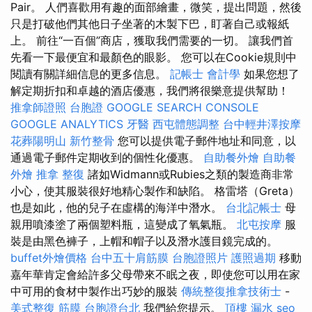
Pair。 人們喜歡用有趣的面部繪畫，微笑，提出問題，然後
只是打破他們其他日子坐著的木製下巴，盯著自己或報紙
上。 前往“一百個”商店，獲取我們需要的一切。 讓我們首
先看一下最便宜和最顏色的眼影。 您可以在Cookie規則中
閱讀有關詳細信息的更多信息。
記帳士 會計學
如果您想了
解定期折扣和卓越的酒店優惠，我們將很樂意提供幫助！
推拿師證照
台胞證
GOOGLE SEARCH CONSOLE
GOOGLE ANALYTICS
牙醫
西屯體態調整
台中輕井澤按摩
花葬陽明山
新竹整骨
您可以提供電子郵件地址和同意，以
通過電子郵件定期收到的個性化優惠。
自助餐外燴
自助餐
外燴
推拿 整復
諸如Widmann或Rubies之類的製造商非常
小心，使其服裝很好地精心製作和缺陷。 格雷塔（Greta）
也是如此，他的兒子在虛構的海洋中潛水。
台北記帳士
母
親用噴漆塗了兩個塑料瓶，這變成了氧氣瓶。
北屯按摩
服
裝是由黑色褲子，上帽和帽子以及潛水護目鏡完成的。
buffet外燴價格
台中五十肩筋膜
台胞證照片
護照過期
移動
嘉年華肯定會給許多父母帶來不眠之夜，即使您可以用在家
中可用的食材中製作出巧妙的服裝
傳統整復推拿技術士
-
美式整復 筋膜
台胞證台北
我們給您提示。
頂樓 漏水
seo