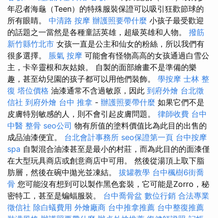
年忍者海龜（Teen）的特殊服裝保證可以吸引狂歡節球的
所有眼睛。
中清路 按摩
辦護照要帶什麼
小孩子最受歡迎
的話題之一當然是各種童話英雄，超級英雄和人物。
撥筋
新竹縣竹北市
女孩一直是公主和仙女的粉絲，所以我們有
很多選擇。
脹氣 按摩
可能會有怪物高高的女孩通過白雪公
主，卡辛靈根和灰姑娘。 自製的面部繪畫不是準備的樂
趣，甚至幼兒園的孩子都可以用他們裝飾。
學按摩
士林 整
復
塔位價格
油漆通常不含過敏原，因此
到府外燴
台北徵
信社
到府外燴
台中 推拿
-
辦護照要帶什麼
如果它們不是
皮膚特別敏感的人，則不會引起皮膚問題。
律師收費
台中
中醫 整骨
seo公司
物有所值的塗料價值比為此目的出售的
成品油漆便宜。
台北會計事務所
seo保證第一頁
台中按摩
spa
自製混合油漆甚至是最小的村莊，而為此目的的面漆僅
在大型玩具商店或創意商店中可用。 然後從湯頂上取下脂
肪層，然後在碗中拋光並凍結。
拔罐教學
台中楓樹6街喬
骨
您可能沒有想到可以製作黑色套裝，它可能是Zorro，秘
密特工，甚至是蝙蝠服裝。
台中喬骨盆
數位行銷
合法專業
徵信社
除白蟻費用
外燴廠商
台中推拿推薦
台中整復推薦