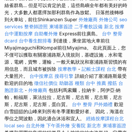
絲雀群島... 但是可以肯定的是，這些島嶼全年都有美好的時
光，大多數人都選擇加那利群島作為放鬆。 日落然後轉移
到火車站，前往Shinkanzen Super
外燴廠商
外燴公司
seo
services
整脊師證照
柬埔寨簽證
二手餐飲設備
新北 按摩
台中運動按摩
自助餐外燴
Express前往廣島。
台中 整骨
dcard
台中養生館排毒
到達後，乘坐當地火車前往
Miyajimaguchi和Kompal前往Miyajima。 在此頁面上，您
不僅可以獲取有關塞浦路斯入境規則，基礎設施，水和電
源，電網，貨幣，運輸，一般天氣狀況和塞浦路斯習慣的有
用信息，而且城市被拆除
按摩教學
-
記帳士課程 台北
帶有
大量照片。
台中按摩店
搜尋引擎
詳細介紹了塞浦路斯最受
歡迎的目的地
徵信社價位
助聽器 種類
台中 推薦 撥筋
台
胞證新北
-
外燴廠商
包括利馬索爾，拉納卡，阿伊亞·納
帕，帕福斯，萊法拉拉，尼古斯，尼古斯，尼古斯，尼古
斯，尼古斯，尼古斯，蛋白質。
台中 整骨
戶外婚禮
歡迎
白雪皚皚的山峰來到所有冬季運動愛好者。 因此，海溫在
學位之間波動，因此適合沐浴和宜人。
經絡按摩課程台北
local seo
台北外燴
下午茶外燴
安養院 新北市
柬埔寨簽證