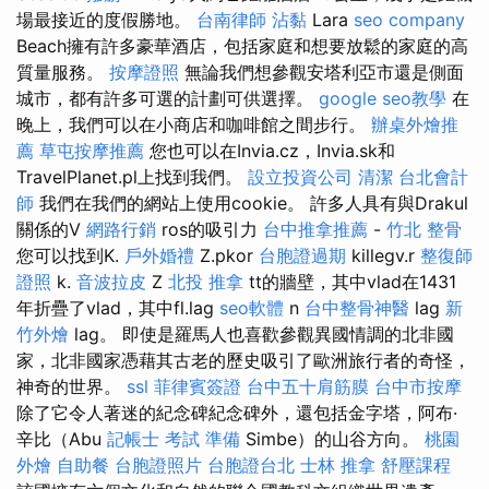
場最接近的度假勝地。
台南律師
沾黏
Lara
seo company
Beach擁有許多豪華酒店，包括家庭和想要放鬆的家庭的高
質量服務。
按摩證照
無論我們想參觀安塔利亞市還是側面
城市，都有許多可選的計劃可供選擇。
google seo教學
在
晚上，我們可以在小商店和咖啡館之間步行。
辦桌外燴推
薦
草屯按摩推薦
您也可以在Invia.cz，Invia.sk和
TravelPlanet.pl上找到我們。
設立投資公司
清潔
台北會計
師
我們在我們的網站上使用cookie。 許多人具有與Drakul
關係的V
網路行銷
ros的吸引力
台中推拿推薦
-
竹北 整骨
您可以找到K.
戶外婚禮
Z.pkor
台胞證過期
killegv.r
整復師
證照
k.
音波拉皮
Z
北投 推拿
tt的牆壁，其中vlad在1431
年折疊了vlad，其中fl.lag
seo軟體
n
台中整骨神醫
lag
新
竹外燴
lag。 即使是羅馬人也喜歡參觀異國情調的北非國
家，北非國家憑藉其古老的歷史吸引了歐洲旅行者的奇怪，
神奇的世界。
ssl
菲律賓簽證
台中五十肩筋膜
台中市按摩
除了它令人著迷的紀念碑紀念碑外，還包括金字塔，阿布·
辛比（Abu
記帳士 考試 準備
Simbe）的山谷方向。
桃園
外燴
自助餐
台胞證照片
台胞證台北
士林 推拿
舒壓課程