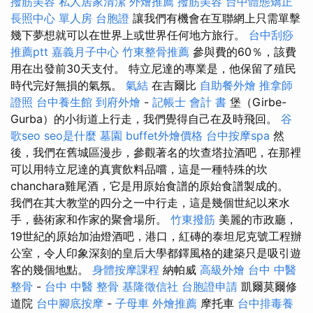
撥筋美容
私人居家清潔
外燴推薦
撥筋美容
台中體態矯正
長照中心 單人房
台胞證
讓我們有機會在互聯網上只需單擊
幾下夢想就可以在世界上或世界任何地方旅行。
台中刮痧
推薦ptt
嘉義月子中心
竹東整骨推薦
參與費的60％，該費
用在出發前30天支付。 特立尼達的專業是，他保留了殖民
時代完好無損的氣氛。
氣結
在吉爾比
自助餐外燴
推拿師
證照
台中養生館
到府外燴
-
記帳士 會計 書
堡（Girbe-
Gurba）的小街道上行走，我們覺得自己在及時飛回。
谷
歌seo
seo是什麼
墓園
buffet外燴價格
台中按摩spa
然
後，我們在舊城區漫步，參觀著名的坎查塔拉酒吧，在那裡
可以用特立尼達的真實飲料品嚐，這是一種特殊的坎
chanchara雞尾酒，它是用原始食譜的原始食譜製成的。
我們在其大教堂的四分之一中行走，這是幾個世紀以來水
手，藝術家和作家的聚會場所。
竹東撥筋
美麗的市政廳，
19世紀的原始加油燈酒吧，港口，紅磚的泰坦尼克號工程辦
公室，令人印象深刻的皇后大學都鐸風格的建築只是吸引遊
客的幾個地點。
身體按摩課程
納帕威
高級外燴
台中 中醫
整骨
-
台中 中醫 整骨
基隆徵信社
台胞證申請
凱爾莫爾修
道院
台中腳底按摩
-
子母車
外燴推薦
摩托車
台中排毒養