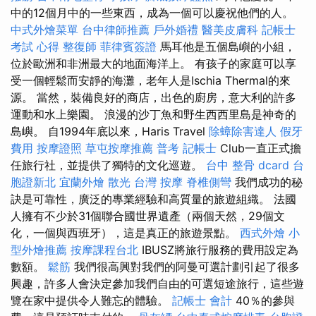
中的12個月中的一些東西，成為一個可以慶祝他們的人。
中式外燴菜單
台中律師推薦
戶外婚禮
醫美皮膚科
記帳士
考試 心得
整復師
菲律賓簽證
馬耳他是五個島嶼的小組，
位於歐洲和非洲最大的地面海洋上。 有孩子的家庭可以享
受一個輕鬆而安靜的海灘，老年人是Ischia Thermal的來
源。 當然，裝備良好的商店，出色的廚房，意大利的許多
運動和水上樂園。 浪漫的沙丁魚和野生西西里島是神奇的
島嶼。 自1994年底以來，Haris Travel
除蟑除害達人
假牙
費用
按摩證照
草屯按摩推薦
普考 記帳士
Club一直正式擔
任旅行社，並提供了獨特的文化巡遊。
台中 整骨 dcard
台
胞證新北
宜蘭外燴
散光
台灣 按摩
脊椎側彎
我們成功的秘
訣是可靠性，廣泛的專業經驗和高質量的旅遊組織。 法國
人擁有不少於31個聯合國世界遺產（兩個天然，29個文
化，一個與西班牙），這是真正的旅遊景點。
西式外燴
小
型外燴推薦
按摩課程台北
IBUSZ將旅行服務的費用設定為
數額。
鬆筋
我們很高興對我們的阿曼可選計劃引起了很多
興趣，許多人會決定參加我們自由的可選短途旅行，這些遊
覽在家中提供令人難忘的體驗。
記帳士 會計
40％的參與