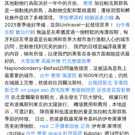
其他動物行為取決於一年中的月份。
整骨
加拉帕戈斯群島
是一個動搖的群島，為動物交配和繁殖週期，遷移習慣和孵
化條件提供了多種環境。
學按摩課程
助聽器多少錢
為
2025賽季做好準備，並與Unitravel一起發現世界！
台中養
生館
數位行銷
無論是在希臘度過一個輕鬆的海灘假期，匈
牙利語言導遊還是在歐洲和世界大都市進行激動人心的城市
訪問，您都會找到完美的旅行。 我們的目標是編譯最重要
的內容，物有所值，以便我們的乘客在各個方面都能提供最
好的。
大里按摩
高級外燴
竹北整復按摩
Naplondonderry-Belfast訪問倫敦德里，這被認為是島上
最重要的城市。
台中 整骨
換護照
在1600年代行走，仍然
在城牆上完整，然後前往貝爾法斯特。
台胞證新北
安養院
新北市
on page seo
西屯按摩
整復師證照
近視老花雷射費
用
在北愛爾蘭首都觀光，過去發生了巨大變化。 根據日程
從布達佩斯到東京的太陽旅行。 機場費用和費用，本地提
示，可選計劃。 降雨量和低溫波動的量是加拉帕戈斯群島
季節的特徵。 日出，然後參觀藤尾庫奇基科的伊奇庫庫博
塔美術博物館。
rwd
二手攤車回收
正骨
伊奇庫·庫博塔
（Itchiku
台中 整骨 dcard
杜拜簽證
Kubota）將14世紀的