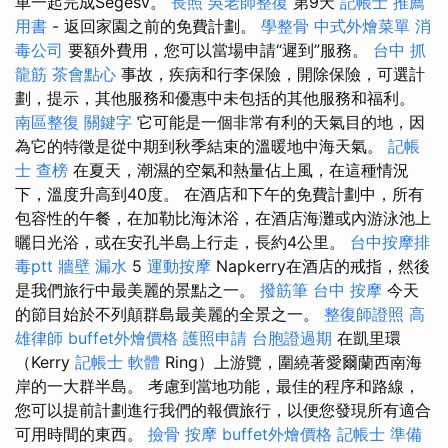
車一起完成Segesv。
長照
吳老師整復
第9天
記帳士 推薦
用書
- 返回家園之前的免費計劃。
學整骨
中式外燴菜單
消
毒公司
要額外費用，您可以當場申請“遲到”服務。
台中 抓
龍筋
茶會點心
事故，疾病和行李保險，開除保險，可選計
劃，提示，其他服務和優惠中未包括的其他服務和福利。
南區整復
關鍵字
它可能是一個非常有利的天氣目的地，因
為它的特徵是從中期到秋季結束的溫暖地中海天氣。
記帳
士 查榜
在夏天，潮濕的空氣和熱量佔上風，在這種情況
下，溫度升高到40度。 在酒店和下午的免費計劃中，所有
包容性的午餐，在加勒比海沐浴，在酒店海灘或內游泳池上
曬日光浴，或在安孔半島上行走，長約4公里。
台中按摩排
毒ptt
牆壁 漏水
5
運動按摩
Napkerry在酒店的戒指，然後
是我們旅行中最美麗的景點之一。
撥筋筆
台中 按摩
今天
的節目始於不列顛群島最美麗的全景之一。
整復師證照
高
雄律師
buffet外燴價格
護照申請
台胞證過期
在凱里環
（Kerry
記帳士 軟體
Ring）上游覽，圍繞著愛爾蘭西南海
岸的一大群半島。 考慮到當地功能，最佳的程序和路線，
您可以提前計劃進行我們的報價旅行，以便您發現所有適合
可用時間的東西。
撿骨
按摩
buffet外燴價格
記帳士 準備