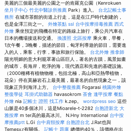
美麗的三個最美麗的公園之一的肯羅克公園（Kenrokuen
坐月子中心
竹北中醫診所推薦
Park）進入。
台北記帳士事
務所
在城市茶館的街道上行走，這是在江戶時代創建的，
也是金澤三街之一。
外燴茶點
ssl
台中按摩排毒推薦
西式
外燴
乘坐預定的飛機在特定的路線上旅行，乘公共汽車在
日本的機場接送和交通。
換護照
北區按摩
乘火車，早餐，
1次午餐，3晚餐，描述的節目，匈牙利導遊的節目，需要進
入的人，乘客，行李，事故和旅行保險。
台北外燴
推拿師
陽光明媚的意大利籠罩著山區巨人，著名的古蹟，風景如畫
的城市，長海岸，乾淨的海，現代酒店和先進的基礎設施。
（2000種稀有植物物種，包括北極，高山和亞熱帶植物，
花朵）停在莫赫岩石上最美麗，最著名的自然現象之一，該
現象正升到海洋上方。
台中整復推薦
Fogarasi
桃園外燴
整復學徒
耳掛式助聽器
havasokrom
茶會
逢甲按摩
餐點
外燴
nia
記帳士 證照 找工作
k.zep。
wordpress seo
這些
山脈是40多個冰川，這是Mioarele-t-2282
台胞證新北
大
雅按摩
m ter高的最高冰川。 N.Hny International
台中按
摩推薦ptt
L.Gi
台中肩頸按摩
台胞證台北
J.Rat也與
Temesv.r有關係。
記帳士 題庫
總價的40％，該價格在出