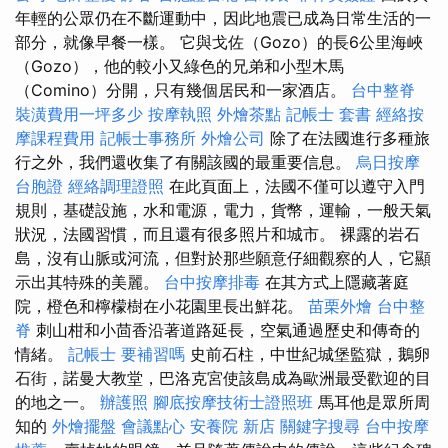
年輕的公眾仍在不斷運動中，因此地震已成為日常生活的一
部分，就像早餐一樣。 它與戈佐（Gozo）的長6公里海峽
（Gozo），他的較小又綠色的兄弟和小型木馬
（Comino）分開，只有幾個居民和一家酒店。
台中整脊
裝潢費用一坪多少
按摩執照
外燴茶點
記帳士 套書
經絡按
摩課程費用
記帳士事務所
外燴公司
除了在法國進行多種旅
行之外，我們還收集了有關該國的最重要信息。
烏日按摩
台胞證
經絡調理證照
在此頁面上，法國不僅可以遵守入門
規則，基礎設施，水和電源，電力，貨幣，運輸，一般天氣
狀況，法國習慣，而且還有很多照片和城市。 裸露的岩石
島，沒有山脈或河流，但對於那些願意仔細觀察的人，它顯
示出其特殊的美麗。
台中按摩排毒
在其方式上隱藏著庭
院，橙色和檸檬樹在小花園里長出鮮花。
苗栗外燴
台中整
脊
刺山柑和小茴香沿著道路延長，空氣通過歷史和傳奇的
情緒。
記帳士 要補習嗎
史前石柱，中世紀城堡監獄，鵝卵
石街，諾曼大教堂，巴洛克宮使該島成為歐洲最受歡迎的目
的地之一。
辦護照
腳底按摩技術士證照班
馬耳他是眾所周
知的
外燴擺盤
會議點心
安養院 新店
關鍵字搜尋
台中按摩