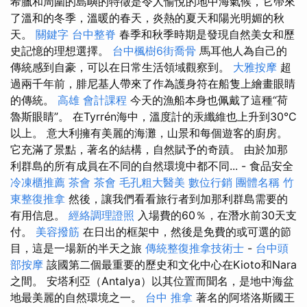
希臘和周圍的島嶼的特徵是令人愉悅的地中海氣候，它帶來
了溫和的冬季，溫暖的春天，炎熱的夏天和陽光明媚的秋
天。
關鍵字
台中整脊
春季和秋季時期是發現自然美女和歷
史記憶的理想選擇。
台中楓樹6街喬骨
馬耳他人為自己的
傳統感到自豪，可以在日常生活領域觀察到。
大雅按摩
超
過兩千年前，腓尼基人帶來了作為護身符在船隻上繪畫眼睛
的傳統。
高雄 會計課程
今天的漁船本身也佩戴了這種“荷
魯斯眼睛”。 在Tyrrén海中，溫度計的汞纖維也上升到30°C
以上。 意大利擁有美麗的海灘，山景和每個遊客的廚房。
它充滿了景點，著名的結構，自然賦予的奇蹟。 由於加那
利群島的所有成員在不同的自然環境中都不同... - 食品安全
冷凍櫃推薦
茶會
茶會
毛孔粗大醫美
數位行銷
團體名稱
竹
東整復推拿
然後，讓我們看看旅行者到加那利群島需要的
有用信息。
經絡調理證照
入場費的60％，在潛水前30天支
付。
美容撥筋
在日出的框架中，然後是免費的或可選的節
目，這是一場新的半天之旅
傳統整復推拿技術士
-
台中頭
部按摩
該國第二個最重要的歷史和文化中心在Kioto和Nara
之間。 安塔利亞（Antalya）以其位置而聞名，是地中海盆
地最美麗的自然環境之一。
台中 推拿
著名的阿塔洛斯國王