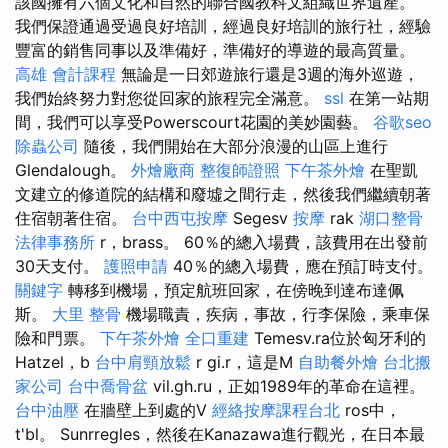
該國擁有六個文化和自然的聯合國教科文組織世界遺產。
我們保證通過受過良好培訓，經過良好培訓的旅行社，經驗
豐富的銷售同事以及準備好，準備好的導遊的最高質量。
高雄 會計課程
無論是一日郊遊旅行還是3週的海外巡遊，
我們始終努力對您從回家的旅程完全滿意。
ssl
在第一站期
間，我們可以享受Powerscourt花園的美妙園藝。
谷歌seo
除蟲公司
隨後，我們開始在大部分浪漫的山區上進行
Glendalough。
外燴廠商
整復師證照
下午茶外燴
在聖凱
文建立的修道院的結構和廢墟之間行走，然後我們繼續朝著
住宿朝著住宿。
台中西屯按摩
Segesv
按摩
rak
湖口整骨
法律事務所
r，brass。 60％的總入場費，該費用在出發前
30天支付。
護照申請
40％的總入場費，應在預訂時支付。
關鍵字
轉移到機場，預定航班回家，在傍晚到達布達佩
斯。
大里 整骨
機場職責，疾病，事故，行李保險，乘車保
險和門票。
下午茶外燴
全口重建
Temesv.ra位於匈牙利的
Hatzel，b
台中肩頸放鬆
r gi.r，這是M
自助餐外燴
台北搬
家公司
台中喬骨盆
vil.gh.ru，正如1989年的革命在這裡。
台中油壓
在牆壁上到處的V
經絡按摩課程台北
ros中，
t'bl。 Sunrregles，然後在Kanazawa進行觀光，在日本最