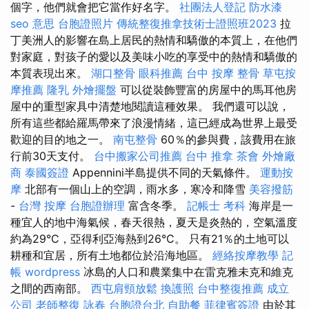
個字，他們就會把它當作好名字。
社團法人登記
防水漆
seo 意思
台胞證照片
傳統整復推拿技術士證照班2023
拉
丁美洲人的影響在島上居民的熱情和驕傲的本質上，在他們
對家庭，對孩子的愛以及美味小吃的享受中的熱情和驕傲的
本質表現出來。
湖口整骨
眼科推薦
台中 按摩 整骨
草屯按
摩推薦
隆乳
外燴擺盤
可以從裝飾豐富的房屋中的馬耳他房
屋中的重型家具中清楚地閱讀這種效果。 我們還可以說，
所有這些都給羅馬帶來了浪漫情緒，這已經成為世界上最受
歡迎的目的地之一。
南屯整骨
60％的參與費，該費用在旅
行前30天支付。
台中搬家公司推薦
台中 推拿
茶會
外燴廠
商
泰國簽證
Appennini半島提供不同的天氣條件。
運動按
摩
北部有一個山上的空調，雨水多，寒冷和降雪
美容撥筋
-
台灣 按摩
台胞證辦理
富含冬季。
記帳士 考科
海岸是一
種宜人的地中海氣候，春天很熱，夏天是炎熱的，空氣溫度
約為29°C，亞得利亞海熱到26°C。 只有21％的土地可以
耕種和宜居，所有土地都位於沿海地區。
經絡按摩教學
記
帳
wordpress
冰島的人口和農業集中在雷克雅未克和維克
之間的西南部。
西屯肩頸放鬆
換護照
台中整復推薦
成立
公司
老師整復 詠春
台胞證台北
自助餐
菲律賓簽證
由於其