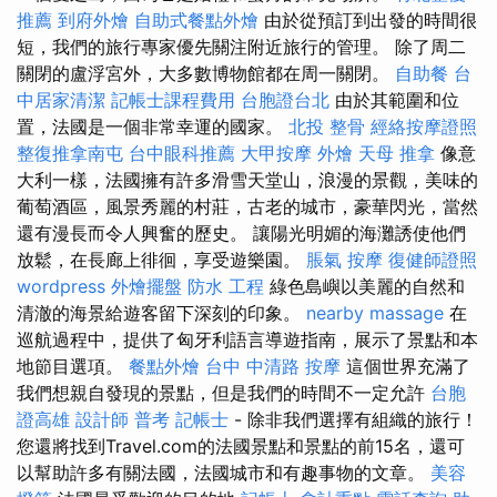
推薦
到府外燴
自助式餐點外燴
由於從預訂到出發的時間很
短，我們的旅行專家優先關注附近旅行的管理。 除了周二
關閉的盧浮宮外，大多數博物館都在周一關閉。
自助餐
台
中居家清潔
記帳士課程費用
台胞證台北
由於其範圍和位
置，法國是一個非常幸運的國家。
北投 整骨
經絡按摩證照
整復推拿南屯
台中眼科推薦
大甲按摩
外燴
天母 推拿
像意
大利一樣，法國擁有許多滑雪天堂山，浪漫的景觀，美味的
葡萄酒區，風景秀麗的村莊，古老的城市，豪華閃光，當然
還有漫長而令人興奮的歷史。 讓陽光明媚的海灘誘使他們
放鬆，在長廊上徘徊，享受遊樂園。
脹氣 按摩
復健師證照
wordpress
外燴擺盤
防水 工程
綠色島嶼以美麗的自然和
清澈的海景給遊客留下深刻的印象。
nearby massage
在
巡航過程中，提供了匈牙利語言導遊指南，展示了景點和本
地節目選項。
餐點外燴
台中 中清路 按摩
這個世界充滿了
我們想親自發現的景點，但是我們的時間不一定允許
台胞
證高雄
設計師
普考 記帳士
- 除非我們選擇有組織的旅行！
您還將找到Travel.com的法國景點和景點的前15名，還可
以幫助許多有關法國，法國城市和有趣事物的文章。
美容