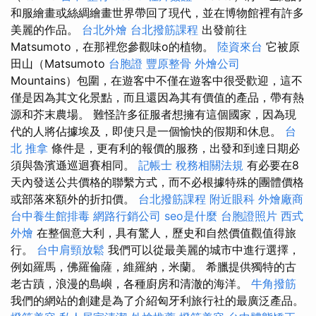
和服繪畫或絲綢繪畫世界帶回了現代，並在博物館裡有許多
美麗的作品。
台北外燴
台北撥筋課程
出發前往
Matsumoto，在那裡您參觀味o的植物。
陸資來台
它被原
田山（Matsumoto
台胞證
豐原整骨
外燴公司
Mountains）包圍，在遊客中不僅在遊客中很受歡迎，這不
僅是因為其文化景點，而且還因為其有價值的產品，帶有熱
源和芥末農場。 難怪許多征服者想擁有這個國家，因為現
代的人將佔據埃及，即使只是一個愉快的假期和休息。
台
北 推拿
條件是，更有利的報價的服務，出發和到達日期必
須與魯濱遜巡迴賽相同。
記帳士 稅務相關法規
有必要在8
天內發送公共價格的聯繫方式，而不必根據特殊的團體價格
或部落來額外的折扣價。
台北撥筋課程
附近眼科
外燴廠商
台中養生館排毒
網路行銷公司
seo是什麼
台胞證照片
西式
外燴
在整個意大利，具有驚人，歷史和自然價值觀值得旅
行。
台中肩頸放鬆
我們可以從最美麗的城市中進行選擇，
例如羅馬，佛羅倫薩，維羅納，米蘭。 希臘提供獨特的古
老古蹟，浪漫的島嶼，各種廚房和清澈的海洋。
牛角撥筋
我們的網站的創建是為了介紹匈牙利旅行社的最廣泛產品。