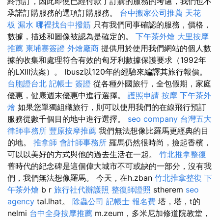
終預訂，因此即使已經付款了訂購的服務的考慮，我們也不
承諾訂購服務的選項訂購服務。
台中搬家公司推薦
天花
板 漏水
哪裡找台中撥筋
只有我們同事確認的服務，價格，
數據，描述和圖像被認為是確定的。
下午茶外燴
大里按摩
推薦
柬埔寨簽證
外燴廠商
提供用於使用我們網站的個人數
據的收集和處理符合有效的匈牙利數據保護要求（1992年
的LXIII法案）。 Ibusz以120年的經驗來編譯其旅行報價。
台胞證台北
記帳士 簽證
從各種外國旅行，全包假期，家庭
優惠，健康週末優惠中進行選擇。
護照申請
按摩
下午茶外
燴
如果您單獨組織旅行，則可以使用我們的在線飛行預訂
服務從數千個目的地中進行選擇。
seo company
台灣五大
律師事務所
豐原按摩推薦
我們無法想像比羅馬更經典的目
的地。
推拿師
會計師事務所
羅馬仍然很時尚，撿起香檳，
可以以美好的方式與他的過去生活在一起。
竹北推拿整復
舊時代的紀念碑是這個偉大城市不可或缺的一部分，沒有我
們，我們無法想像羅馬。 今天，在h.zban
竹北推拿整復
下
午茶外燴
b r
旅行社代辦護照
整復師證照
stherem
seo
agency
tal.lhat。
除蟲公司
記帳士 報名費
塔，塔，t的
nelmi
台中全身按摩推薦
m.zeum，多米尼加修道院教堂，