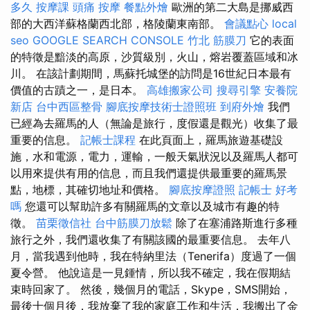
多久
按摩課
頭痛 按摩
餐點外燴
歐洲的第二大島是挪威西
部的大西洋蘇格蘭西北部，格陵蘭東南部。
會議點心
local
seo
GOOGLE SEARCH CONSOLE
竹北 筋膜刀
它的表面
的特徵是黯淡的高原，沙質級別，火山，熔岩覆蓋區域和冰
川。 在該計劃期間，馬蘇托城堡的訪問是16世紀日本最有
價值的古蹟之一，是日本。
高雄搬家公司
搜尋引擎
安養院
新店
台中西區整骨
腳底按摩技術士證照班
到府外燴
我們
已經為去羅馬的人（無論是旅行，度假還是觀光）收集了最
重要的信息。
記帳士課程
在此頁面上，羅馬旅遊基礎設
施，水和電源，電力，運輸，一般天氣狀況以及羅馬人都可
以用來提供有用的信息，而且我們還提供最重要的羅馬景
點，地標，其確切地址和價格。
腳底按摩證照
記帳士 好考
嗎
您還可以幫助許多有關羅馬的文章以及城市有趣的特
徵。
苗栗徵信社
台中筋膜刀放鬆
除了在塞浦路斯進行多種
旅行之外，我們還收集了有關該國的最重要信息。 去年八
月，當我遇到他時，我在特納里法（Tenerifa）度過了一個
夏令營。 他說這是一見鍾情，所以我不確定，我在假期結
束時回家了。 然後，幾個月的電話，Skype，SMS開始，
最後十個月後，我放棄了我的家庭工作和生活，我搬出了金