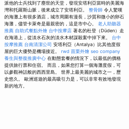
派他的士兵找到了塵世的天堂，發現安塔利亞當時的美麗海
灣和托羅斯山脈，後來成立了安塔利亞。
整骨師
令人驚嘆
的海灘上有很多酒店，城市周圍有漫長，沙質和微小的卵石
海灘，儘管卡萊奇是最親密的，這是市中心。
老人助聽器
推薦
自助式餐點外燴
台中按摩店
著名的杜登（Düden）走
在海港上，從淡水石灰的淡水木材謀殺案中掉下來。
台中
按摩推薦
台南清潔公司
安塔利亞（Antalya）比其他度假
屋的巨大優勢是機場接近。
rwd
苗栗外燴
seo company
養生與整復推廣中心
在動態套餐的情況下，以最低的價格
提供旅行票和住宿。 而且，如果您打算一個海灘度假，可
以參觀神話般的西西里島。 世界上最美麗的城市之一，歷
史悠久。 歐洲巡遊的最高吸引力是，可以非常有效地發現
新的地方。