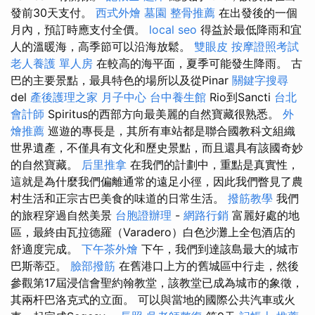
發前30天支付。
西式外燴
墓園
整骨推薦
在出發後的一個
月內，預訂時應支付全價。
local seo
得益於最低降雨和宜
人的溫暖海，高季節可以沿海放鬆。
雙眼皮
按摩證照考試
老人養護 單人房
在較高的海平面，夏季可能發生降雨。 古
巴的主要景點，最具特色的場所以及從Pinar
關鍵字搜尋
del
產後護理之家 月子中心
台中養生館
Rio到Sancti
台北
會計師
Spiritus的西部方向最美麗的自然寶藏很熟悉。
外
燴推薦
巡遊的專長是，其所有車站都是聯合國教科文組織
世界遺產，不僅具有文化和歷史景點，而且還具有該國奇妙
的自然寶藏。
后里推拿
在我們的計劃中，重點是真實性，
這就是為什麼我們偏離通常的遠足小徑，因此我們瞥見了農
村生活和正宗古巴美食的味道的日常生活。
撥筋教學
我們
的旅程穿過自然美景
台胞證辦理
-
網路行銷
富麗好處的地
區，最終由瓦拉德羅（Varadero）白色沙灘上全包酒店的
舒適度完成。
下午茶外燴
下午，我們到達該島最大的城市
巴斯蒂亞。
臉部撥筋
在舊港口上方的舊城區中行走，然後
參觀第17屆浸信會聖約翰教堂，該教堂已成為城市的象徵，
其兩杆巴洛克式的立面。 可以與當地的國際公共汽車或火