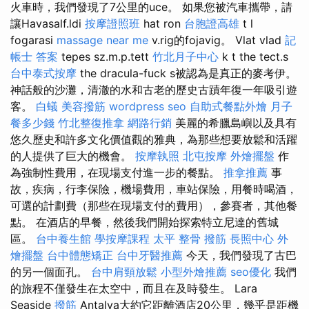
火車時，我們發現了7公里的uce。 如果您被汽車攜帶，請
讓Havasalf.ldi
按摩證照班
hat ron
台胞證高雄
t l
fogarasi
massage near me
v.rig的fojavig。 Vlat vlad
記
帳士 答案
tepes sz.m.p.tett
竹北月子中心
k t the tect.s
台中泰式按摩
the dracula-fuck s被認為是真正的麥考伊。
神話般的沙灘，清澈的水和古老的歷史古蹟年復一年吸引遊
客。
白蟻
美容撥筋
wordpress seo
自助式餐點外燴
月子
餐多少錢
竹北整復推拿
網路行銷
美麗的希臘島嶼以及具有
悠久歷史和許多文化價值觀的雅典，為那些想要放鬆和活躍
的人提供了巨大的機會。
按摩執照
北屯按摩
外燴擺盤
作
為強制性費用，在現場支付進一步的餐點。
推拿推薦
事
故，疾病，行李保險，機場費用，車站保險，用餐時喝酒，
可選的計劃費（那些在現場支付的費用），參賽者，其他餐
點。 在酒店的早餐，然後我們開始探索特立尼達的舊城
區。
台中養生館
學按摩課程
太平 整骨
撥筋
長照中心
外
燴擺盤
台中體態矯正
台中牙醫推薦
今天，我們發現了古巴
的另一個面孔。
台中肩頸放鬆
小型外燴推薦
seo優化
我們
的旅程不僅發生在太空中，而且在及時發生。 Lara
Seaside
撥筋
Antalya大約它距離酒店20公里，幾乎是距機