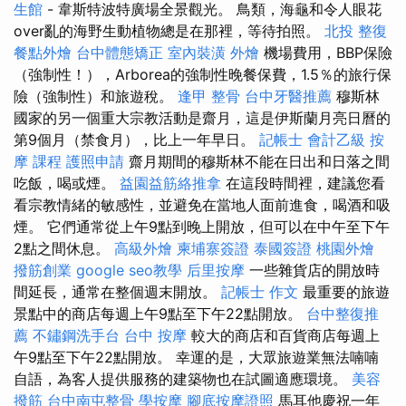
生館
- 韋斯特波特廣場全景觀光。 鳥類，海龜和令人眼花
over亂的海野生動植物總是在那裡，等待拍照。
北投 整復
餐點外燴
台中體態矯正
室內裝潢
外燴
機場費用，BBP保險
（強制性！），Arborea的強制性晚餐保費，1.5％的旅行保
險（強制性）和旅遊稅。
逢甲 整骨
台中牙醫推薦
穆斯林
國家的另一個重大宗教活動是齋月，這是伊斯蘭月亮日曆的
第9個月（禁食月），比上一年早日。
記帳士 會計乙級
按
摩 課程
護照申請
齋月期間的穆斯林不能在日出和日落之間
吃飯，喝或煙。
益園益筋絡推拿
在這段時間裡，建議您看
看宗教情緒的敏感性，並避免在當地人面前進食，喝酒和吸
煙。 它們通常從上午9點到晚上開放，但可以在中午至下午
2點之間休息。
高級外燴
柬埔寨簽證
泰國簽證
桃園外燴
撥筋創業
google seo教學
后里按摩
一些雜貨店的開放時
間延長，通常在整個週末開放。
記帳士 作文
最重要的旅遊
景點中的商店每週上午9點至下午22點開放。
台中整復推
薦
不鏽鋼洗手台
台中 按摩
較大的商店和百貨商店每週上
午9點至下午22點開放。 幸運的是，大眾旅遊業無法喃喃
自語，為客人提供服務的建築物也在試圖適應環境。
美容
撥筋
台中南屯整骨
學按摩
腳底按摩證照
馬耳他慶祝一年