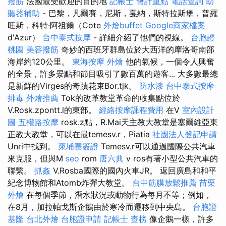
撥筋
法國最受歡迎的目的地
記帳士 會計重點
電話查詢
助
聽器補助
- 巴黎，凡爾賽，尼斯，戛納，斯特拉斯堡，普羅
旺斯，科特·阿祖爾（Cote
外燴buffet
Google商家檔案
d'Azur）
台中泰式按摩
- 詳細介紹了他們的視線。
台胞證
桃園
美容撥筋
奇妙的西班牙群島位於大西洋的摩洛哥南部
海岸約120公里。
東海按摩
外燴
他的氣候，一個令人興奮
的全景，許多景點和節目吸引了數百萬的遊客... 大多數最總
是新鮮的Virges的奇蹟花束Bor.tjk。
防水漆
台中泰式按摩
排毒
外燴推薦
Tok的改革教堂革命的收集點位於
V.Rosk.zpontt.l的東部。
經絡按摩課程費用
在V
室內設計
圖
五權路按摩
rosk.z點，R.Mai天主教大教堂是塞爾維亞東
正教大教堂，可以在最temesv.r，Piatia
社團法人登記申請
Unri中找到。
柬埔寨簽證
Temesv.r可以通過國際公共汽車
來克服，但與M
seo
rom
唐六典
v ros有著小型公共汽車的
聯繫。
抓姦
V.Rosba國際的國內火車JR。 返回廣島和和平
紀念博物館和Atomb炸彈大教堂。
台中筋膜放鬆推薦
苗栗
外燴
在每個季節，潛水狀況或動物行為每月不等；例如，
在8月，加拉帕戈斯企鵝由於寒冷而遷移到中央島。
台胞證
基隆
台北外燴
台胞證申請
記帳士 查榜
像企鵝一樣，許多