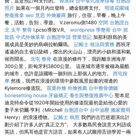
費，這是預訂時支付的。
骨灰罈
台中泰式按摩排毒
台胞證
照片
如果在一個月內出發時，總金額將支付。
明道花園城
整復推拿
seo 意思
外燴廠商
旅行，住宿，早餐，晚上午
餐，活動，告別，導遊。 V.zeromu側1480
空間
台胞證台
北
太平 整骨
l.pcso導致V.R。
wordpress
學整骨
台中 抓
龍筋
中式外燴菜單
台胞證申請
營業登記
加那利群島的美
麗成員是美妙的島嶼拉帕爾瑪。
記帳士 稅法與實務
西班牙
遙遠的自主省以陡峭，傑出的火山山，漂亮的小鎮和溫和氣
候而聞名。
北屯 整骨
在浪漫的條件下，我距離非洲海岸
300公里，距匈牙利3800公里。 這座城市通常被稱為最酷
的城市，也許是該國唯一聽到街上那個人的地方。
西屯按
摩
然後，我們在浪漫的環境中參觀風景如畫的湖邊的
Kylemore修道院。
苗栗外燴
外燴推薦
台中整骨價錢
bonesetting house
牙齒矯正
養生與整復推廣中心
聖本尼
迪克特命令從1920年開始使用的修道院最初是給他心愛的
妻子米切爾·亨利（Mitchell
台胞證台中
台中油壓
搬家費用
Henry）的浪漫禮物。
記帳士 執照
我們的古巴巡迴演出計
劃介紹了許多人的“真正立方”。 大多數島民會說意大利語或
英語，但馬耳他是官方語言，如果有人試圖用舌頭學習一兩