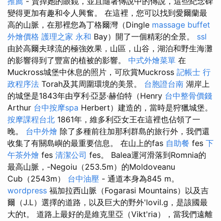
推薦
- 賣掉她的眼鏡，並且隨著傳說中的傳說，這些紀念碑
變得更加有趣和令人興奮。 在這裡，您可以找到愛爾蘭最
高的山脈，在那裡您為丁格爾灣（Dingle
massage
buffet
外燴價格
護理之家 永和
Bay）開了一個精彩的全景。
ssl
由於高爾夫球流的極強效果，山區，山谷，湖泊和野生海灘
的影響得到了豐富的植被的影響。
中式外燴菜單
在
Muckross城堡中休息的照片，可欣賞Muckross
記帳士 行
政程序法
Torah及其周圍環境的美景。
台胞證台南
湖岸上
的城堡是1843年由亨利·亞瑟·赫伯特（Henry
台中整骨價錢
Arthur
台中按摩spa
Herbert）建造的，當時是狩獵城堡。
按摩課程台北
1861年，維多利亞女王在這裡也佔領了一
晚。
台中外燴
除了多種前往加那利群島的旅行外，我們還
收集了有關島嶼的最重要信息。 在山上的fas
自助餐
fes
下
午茶外燴
fes
清潔公司
fes。 Balea運河滑落到Romnia的
最高山脈，-Negoiu（253.5m）的Moldoveanu
Cub（2543m）
台中油壓
- 通道本身為845 m。
wordpress
福加拉西山脈（Fogarasi Mountains）以及吉
爾（J.L）選擇的道路，以及巨大的野外'lovil.g，是該國最
大的t。 道路上最好的是維克里亞（Vikt'ria），當我們遠離