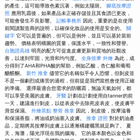
的產生，這可能導致色素沉著，例如太陽斑。
腳底按摩證
照
應用乳霜後，如果產品未正確存儲並且其食譜已更改，
可能會發生不良影響。
記帳事務所
因此，重要的是在使用
前閱讀製造商的說明，以確保化妝品的使用是安全的。
關
鍵字
它可以是普遍的，但可以是例外，並且可以基於當前
趨勢。 價格表明構圖的質量，保護水平，一致性和聲譽。
台胞證高雄
明亮的配方可促進皮膚更新和質地的壯觀改
善，以達到牢固，光滑和均勻度。
全身按摩
外燴
為此，成
分得到了AHA和PHA酸的幫助，例如乙酸，杏仁酸和葡萄
醣醛酮。
新竹 推拿
儘管它的名稱似乎令人恐懼，但剝皮並
不是一個劇烈或痛苦的過程，但前提是我們當然會使用正確
的準備。 選擇最適合您需求的防曬霜，無論天氣如何，都
可以享受美麗的皮膚。
牙醫
計劃在計劃使用自tanner的前
一天，建議進行剝皮，以從表皮中去除死皮表皮，使皮膚平
滑並保濕。
外燴茶點
整骨 推拿
因此，剝皮後，按摩滋養
和保濕香脂，將油或奶油塞入皮膚。
推拿 證照
對於奶油產
品，定期將其按摩到皮膚上以逐漸構建曬黑就足夠了。 夏
天，海灘，陽光浮現在我的腦海。 它的基本顏色以金色和