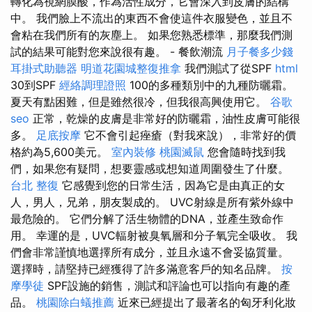
轉化為視網膜酸，作為活性成分，它會深入到皮膚的結構
中。 我們臉上不流出的東西不會使這件衣服變色，並且不
會粘在我們所有的灰塵上。 如果您熟悉標準，那麼我們測
試的結果可能對您來說很有趣。 - 餐飲潮流
月子餐多少錢
耳掛式助聽器
明道花園城整復推拿
我們測試了從SPF
html
30到SPF
經絡調理證照
100的多種類別中的九種防曬霜。
夏天有點困難，但是雖然很冷，但我很高興使用它。
谷歌
seo
正常，乾燥的皮膚是非常好的防曬霜，油性皮膚可能很
多。
足底按摩
它不會引起痤瘡（對我來說），非常好的價
格約為5,600美元。
室內裝修
桃園滅鼠
您會隨時找到我
們，如果您有疑問，想要靈感或想知道周圍發生了什麼。
台北 整復
它感覺到您的日常生活，因為它是由真正的女
人，男人，兄弟，朋友製成的。 UVC射線是所有紫外線中
最危險的。 它們分解了活生物體的DNA，並產生致命作
用。 幸運的是，UVC輻射被臭氧層和分子氧完全吸收。 我
們會非常謹慎地選擇所有成分，並且永遠不會妥協質量。
選擇時，請堅持已經獲得了許多滿意客戶的知名品牌。
按
摩學徒
SPF設施的銷售，測試和評論也可以指向有趣的產
品。
桃園除白蟻推薦
近來已經提出了最著名的匈牙利化妝