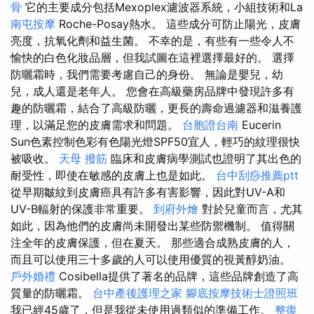
骨
它的主要成分包括Mexoplex濾波器系統，小組技術和La
南屯按摩
Roche-Posay熱水。 這些成分可防止陽光，皮膚
亮度，抗氧化劑和益生菌。 不幸的是，有些有一些令人不
愉快的白色化妝品層，但我試圖在這裡選擇最好的。 選擇
防曬霜時，我們需要考慮自己的身份。 無論是嬰兒，幼
兒，成人還是老年人。 您會在高級藥房品牌中發現許多有
趣的防曬霜，結合了高級防曬，更長的壽命過濾器和滋養護
理，以滿足您的皮膚需求和問題。
台胞證台南
Eucerin
Sun色素控制色彩有色陽光燈SPF50宜人，輕巧的紋理很快
被吸收。
天母 撥筋
臨床和皮膚病學測試也證明了其出色的
耐受性，即使在敏感的皮膚上也是如此。
台中刮痧推薦ptt
從早期皺紋到皮膚癌具有許多有害影響，因此對UV-A和
UV-B輻射的保護非常重要。
到府外燴
對於兒童而言，尤其
如此，因為他們的皮膚尚未開發出某些防禦機制。 值得關
注全年的皮膚保護，但在夏天。 那些適合成熟皮膚的人，
而且可以使用三十多歲的人可以使用優質的視黃醇奶油。
戶外婚禮
Cosibella提供了著名的品牌，這些品牌創造了高
質量的防曬霜。
台中產後護理之家
腳底按摩技術士證照班
我已經45歲了，但是我從未使用過類似的準備工作。
整復