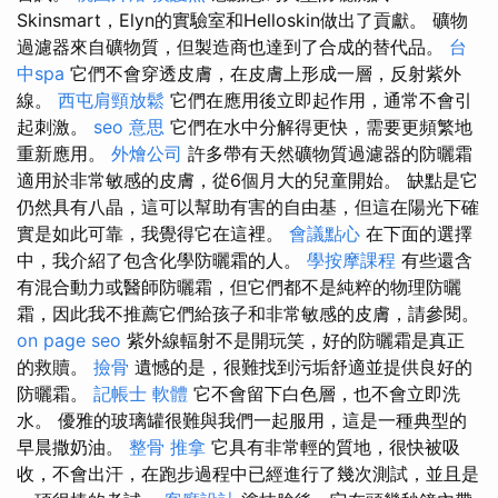
Skinsmart，Elyn的實驗室和Helloskin做出了貢獻。 礦物
過濾器來自礦物質，但製造商也達到了合成的替代品。
台
中spa
它們不會穿透皮膚，在皮膚上形成一層，反射紫外
線。
西屯肩頸放鬆
它們在應用後立即起作用，通常不會引
起刺激。
seo 意思
它們在水中分解得更快，需要更頻繁地
重新應用。
外燴公司
許多帶有天然礦物質過濾器的防曬霜
適用於非常敏感的皮膚，從6個月大的兒童開始。 缺點是它
仍然具有八晶，這可以幫助有害的自由基，但這在陽光下確
實是如此可靠，我覺得它在這裡。
會議點心
在下面的選擇
中，我介紹了包含化學防曬霜的人。
學按摩課程
有些還含
有混合動力或醫師防曬霜，但它們都不是純粹的物理防曬
霜，因此我不推薦它們給孩子和非常敏感的皮膚，請參閱。
on page seo
紫外線輻射不是開玩笑，好的防曬霜是真正
的救贖。
撿骨
遺憾的是，很難找到污垢舒適並提供良好的
防曬霜。
記帳士 軟體
它不會留下白色層，也不會立即洗
水。 優雅的玻璃罐很難與我們一起服用，這是一種典型的
早晨撒奶油。
整骨 推拿
它具有非常輕的質地，很快被吸
收，不會出汗，在跑步過程中已經進行了幾次測試，並且是