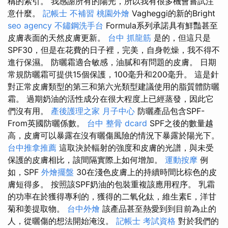
稱的索引。 我感謝所有的陽光，所以我有很多機會嘗試注
意什麼。
記帳士 不補習
桃園外燴
Vagheggi的新的Bright
seo agency
不鏽鋼洗手台
Formula系列承諾具有鮮豔甚至
皮膚表面的天然皮膚更新。
台中 抓龍筋
是的，但這只是
SPF30，但是在花費的日子裡，完美，自身乾燥，我不得不
進行保濕。 防曬霜適合敏感，油膩和有問題的皮膚。 日期
常規防曬霜可提供15個保護，100毫升和200毫升。 這是針
對正常皮膚類型的第三和第六光類型建議使用的脂質體防曬
霜。 過期奶油的活性成分在很大程度上已經蒸發，因此它
們沒有用。
產後護理之家 月子中心
防曬產品包含SPF-
From英國防曬係數。
台中 整骨 dcard
SPF之後的數量越
高，皮膚可以暴露在沒有曬傷風險的情況下暴露於陽光下。
台中推拿推薦
這取決於輻射的強度和皮膚的光譜，與未受
保護的皮膚相比，該間隔實際上如何增加。
運動按摩
例
如，SPF
外燴擺盤
30在淺色皮膚上的持續時間比棕色的皮
膚短得多。 按照該SPF奶油的包裝重複該應用程序。 乳霜
的功率在於獲得專利的，獲得的二氧化鈦，維生素E，洋甘
菊和姜提取物。
台中外燴
該產品甚至熱愛到到目前為止的
人，從曬傷的想法開始淹沒。
記帳士 考試資格
對於我們的