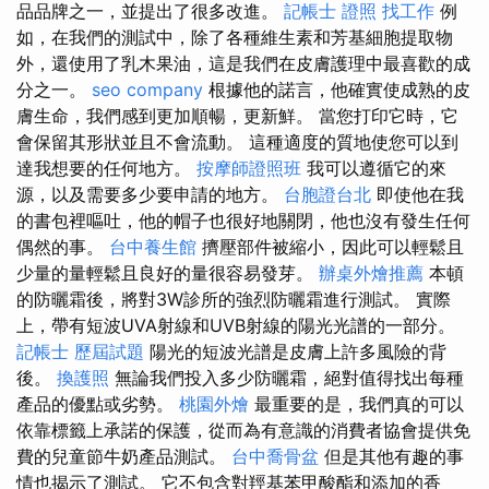
品品牌之一，並提出了很多改進。
記帳士 證照 找工作
例
如，在我們的測試中，除了各種維生素和芳基細胞提取物
外，還使用了乳木果油，這是我們在皮膚護理中最喜歡的成
分之一。
seo company
根據他的諾言，他確實使成熟的皮
膚生命，我們感到更加順暢，更新鮮。 當您打印它時，它
會保留其形狀並且不會流動。 這種適度的質地使您可以到
達我想要的任何地方。
按摩師證照班
我可以遵循它的來
源，以及需要多少要申請的地方。
台胞證台北
即使他在我
的書包裡嘔吐，他的帽子也很好地關閉，他也沒有發生任何
偶然的事。
台中養生館
擠壓部件被縮小，因此可以輕鬆且
少量的量輕鬆且良好的量很容易發芽。
辦桌外燴推薦
本頓
的防曬霜後，將對3W診所的強烈防曬霜進行測試。 實際
上，帶有短波UVA射線和UVB射線的陽光光譜的一部分。
記帳士 歷屆試題
陽光的短波光譜是皮膚上許多風險的背
後。
換護照
無論我們投入多少防曬霜，絕對值得找出每種
產品的優點或劣勢。
桃園外燴
最重要的是，我們真的可以
依靠標籤上承諾的保護，從而為有意識的消費者協會提供免
費的兒童節牛奶產品測試。
台中喬骨盆
但是其他有趣的事
情也揭示了測試。 它不包含對羥基苯甲酸酯和添加的香