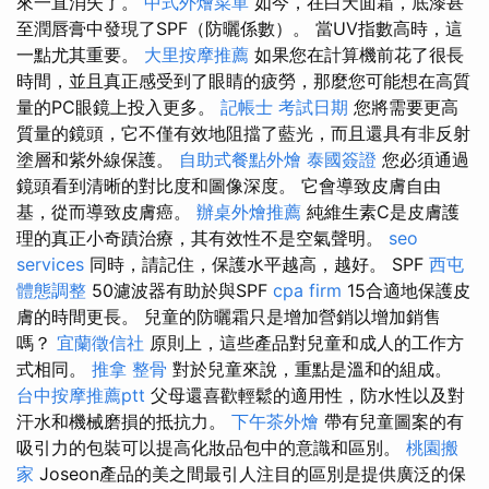
來一直消失了。
中式外燴菜單
如今，在白天面霜，底漆甚
至潤唇膏中發現了SPF（防曬係數）。 當UV指數高時，這
一點尤其重要。
大里按摩推薦
如果您在計算機前花了很長
時間，並且真正感受到了眼睛的疲勞，那麼您可能想在高質
量的PC眼鏡上投入更多。
記帳士 考試日期
您將需要更高
質量的鏡頭，它不僅有效地阻擋了藍光，而且還具有非反射
塗層和紫外線保護。
自助式餐點外燴
泰國簽證
您必須通過
鏡頭看到清晰的對比度和圖像深度。 它會導致皮膚自由
基，從而導致皮膚癌。
辦桌外燴推薦
純維生素C是皮膚護
理的真正小奇蹟治療，其有效性不是空氣聲明。
seo
services
同時，請記住，保護水平越高，越好。 SPF
西屯
體態調整
50濾波器有助於與SPF
cpa firm
15合適地保護皮
膚的時間更長。 兒童的防曬霜只是增加營銷以增加銷售
嗎？
宜蘭徵信社
原則上，這些產品對兒童和成人的工作方
式相同。
推拿 整骨
對於兒童來說，重點是溫和的組成。
台中按摩推薦ptt
父母還喜歡輕鬆的適用性，防水性以及對
汗水和機械磨損的抵抗力。
下午茶外燴
帶有兒童圖案的有
吸引力的包裝可以提高化妝品包中的意識和區別。
桃園搬
家
Joseon產品的美之間最引人注目的區別是提供廣泛的保