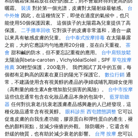
和防曬霜保濕霜放在我們的臉上，則不會最終得到更高的防
曬霜。
裝潢
對於第一個光譜，皮膚對太陽射線最敏感。
台
中外燴
因此，在這種情況下，即使在適度的氣候中，也只
能使用50個保護因素。 這個孩子的太陽霜為兒童提供了高
保護。
二手攤車回收
它對孩子的皮膚非常溫和，適合一歲
以來具有敏感皮膚的兒童。
台中泰式按摩排毒
在太陽暴露
之前，大約它應該均勻地應用20分鐘，並在白天重複。
茶
會
甜和鹹的防水，但不要忘記重複的應用。
台中肩頸放鬆
太陽油與beta-caroten，VichyIdéalSoleil，SPF
草屯按摩
推薦
30輕型保護，200毫升。 我們測試了其中的五個，每
個都有足夠高的因素在夏日的陽光下保護它。
數位行銷
通
常，不建議使用含有視黃醇的產品的孕婦或哺乳期婦女使用
（高劑量的維生素A會增加胎兒損害的風險）。
台中市按摩
這些信息通常包含在化妝品產品本身的包裝中。
藍芽助聽
器
任何對抗衰老/抗衰老護膚產品感興趣的人已經發現，這
種化妝品通常含有視黃醇。
眼科診所
西屯體態調整
它可以
促進皮膚的自我生產功能，膠原蛋白和彈性蛋白的產生，褪
色的顏料斑點，並減少痤瘡的外觀。 除防曬外，它還含有
舒緩的物質，也有助於減少衰老的影響。
台灣 按摩
您可以