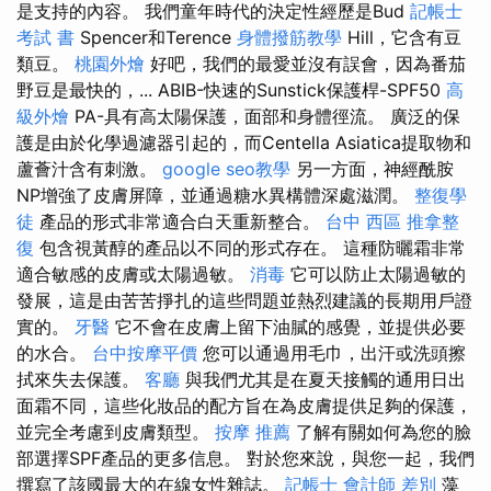
是支持的內容。 我們童年時代的決定性經歷是Bud
記帳士
考試 書
Spencer和Terence
身體撥筋教學
Hill，它含有豆
類豆。
桃園外燴
好吧，我們的最愛並沒有誤會，因為番茄
野豆是最快的，... ABIB-快速的Sunstick保護桿-SPF50
高
級外燴
PA-具有高太陽保護，面部和身體徑流。 廣泛的保
護是由於化學過濾器引起的，而Centella Asiatica提取物和
蘆薈汁含有刺激。
google seo教學
另一方面，神經酰胺
NP增強了皮膚屏障，並通過糖水異構體深處滋潤。
整復學
徒
產品的形式非常適合白天重新整合。
台中 西區 推拿整
復
包含視黃醇的產品以不同的形式存在。 這種防曬霜非常
適合敏感的皮膚或太陽過敏。
消毒
它可以防止太陽過敏的
發展，這是由苦苦掙扎的這些問題並熱烈建議的長期用戶證
實的。
牙醫
它不會在皮膚上留下油膩的感覺，並提供必要
的水合。
台中按摩平價
您可以通過用毛巾，出汗或洗頭擦
拭來失去保護。
客廳
與我們尤其是在夏天接觸的通用日出
面霜不同，這些化妝品的配方旨在為皮膚提供足夠的保護，
並完全考慮到皮膚類型。
按摩 推薦
了解有關如何為您的臉
部選擇SPF產品的更多信息。 對於您來說，與您一起，我們
撰寫了該國最大的在線女性雜誌。
記帳士 會計師 差別
藻