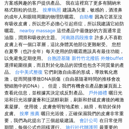
方案感興趣的客戶提供產品。 我在這裡寫了更多有關納米
格式顆粒的信息。
按摩執照
建議為兒童，敏感的，酒渣鼻
的成年人和眼睛周圍的物理防曬霜。
自助餐
因為它甚至沒
有吸收皮膚，所以您不必擔心引起癌症，所以我建議它給防
曬霜。
nearby massage
這些產品中最微妙的方面通常是
油脂，潤滑和吸收的主題。
河南路四段推拿
許多人不喜歡
皮膚上有一個口罩層，這比身體其他部位更難耐受。 您想
在夏季（也許全年）每天使用的防曬霜應該具有最佳功能，
以免避免定期使用。
台胞證基隆
新竹竹北撥筋
外燴buffet
選擇範圍很廣，而且對於化妝品的習慣也包含不同質量的產
品。
台中美式整復
它們刺激自由基的形成，導致氧化應
激，從而間接導致DNA損傷（自由基隨著時間的推移會改
變細胞中的DNA）。 但是，我們有機會在產品數據頁面上
查看此信息，並根據其決定或反對產品。
戶外婚禮
曬日光
浴和日光浴膠蘆薈和泛諾醇刷新，刷新和舒緩皮膚後的雌激
素凝膠。 使用後，皮膚會明智地柔軟，絲滑，有助於保持
皮膚。
按摩 推薦
曬日光浴後，正確保濕我們的皮膚非常重
要，我們為此提出了三個超級建議。
會計公司
在日常使用
期間，每個公式也同樣運行。
旅行社代辦護照
最重要的