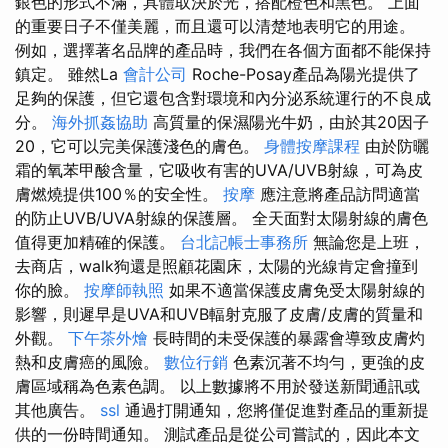
銀色的形式不滿，具體取決於光，搭配橙色和黑色。 上面
的重要日子不僅美麗，而且還可以清楚地表明它的用途。
例如，選擇著名品牌的產品時，我們在各個方面都不能保持
鎮定。 雖然La
會計公司
Roche-Posay產品為陽光提供了
足夠的保護，但它還包含對環境和內分泌系統運行的不良成
分。
海外抓姦協助
高質量的保濕陽光牛奶，由於其20因子
20，它可以完美保護淺色的膚色。
身體按摩課程
由於防曬
霜的氧苯甲酸含量，它吸收有害的UVA/UVB射線，可為皮
膚燃燒提供100％的安全性。
按摩
應注意將產品訪問適當
的防止UVB/UVA射線的保護層。 全天面對太陽射線的膚色
值得更加精確的保護。
台北記帳士事務所
無論您是上班，
去商店，walk狗還是照顧花園床，太陽的光線肯定會撞到
你的臉。
按摩師執照
如果不適當保護皮膚免受太陽射線的
影響，則遲早是UVA和UVB輻射克服了皮膚/皮膚的質量和
外觀。
下午茶外燴
長時間的未受保護的暴露會導致皮膚灼
熱和皮膚癌的風險。
數位行銷
色素沉著不均勻，更強的皮
膚區域稱為色素色調。 以上數據將不用於發送新聞通訊或
其他廣告。
ssl
通過打開通知，您將僅促進對產品的重新提
供的一份時間通知。 測試產品是從公司嘗試的，因此本文