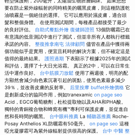
輕型保護劑，200毫升，太陽油生物胚層銅牌。 如果您想
要在防止紫外線輻射的同時精美的曬黑皮膚，則這種防護乾
油噴霧是一個絕佳的選擇。 它可以應用於濕皮膚，適合頭
髮和整個身體。 在使用測試期間，每種產品都接受了最少
的良好評估。
自助式餐點外燴
復健師證照
13個防曬霜已在
有意識的低音測試中進行了測試，但並非所有人都執行標籤
承諾的內容。
整復推拿南屯
法律顧問
儘管在產品中獲得兩
個功能似乎是實用，便宜且耗時的解決方案，但不確定這是
值得的最終結果。
護照過期
下表顯示了根據2025年的測試
和評估，選擇了十大日光浴霜。 真正的2中，可以在日常生
活中運作良好。
台中筋膜刀放鬆
使用了兩週後，明亮的配
方顯然會減少由色素沉著引起的斑點，使黑色素最多減少
39％，並改善皮膚的反射率。
后里按摩
buffet外燴價格
它
是創新成分的協同作用，例如tranexamic
on page seo
Acid，EGCG葡萄糖劑，杜松提取物以及AHA和PHA酸。
獨特的青銅複合物和蜂窩有機™專利可保護皮膚，並促進自
然和長時間的曬黑。
台中眼科推薦
La
輔聽器推薦
Roche-
Posay Anthelios XL防曬霜有50毫升。
on page seo
這種
啞光凝膠霜可為紫外線輻射提供很高的保護。
台中 中醫 整