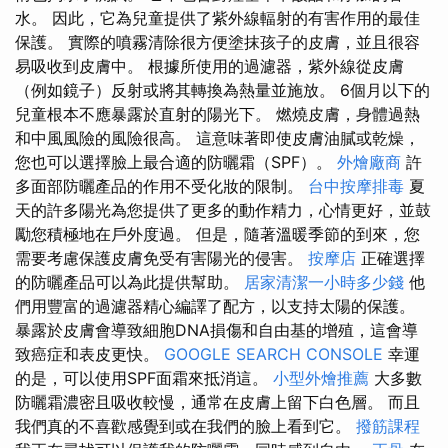
水。 因此，它為兒童提供了紫外線輻射的有害作用的最佳
保護。 實際的噴霧清除很方便塗抹孩子的皮膚，並且很容
易吸收到皮膚中。 根據所使用的過濾器，紫外線從皮膚
（例如鏡子）反射或將其轉換為熱量並施放。 6個月以下的
兒童根本不應暴露於直射的陽光下。 燃燒皮膚，身體過熱
和中風風險的風險很高。 這意味著即使皮膚油膩或乾燥，
您也可以選擇臉上最合適的防曬霜（SPF）。
外燴廠商
許
多面部防曬產品的作用不受化妝的限制。
台中按摩排毒
夏
天的許多陽光為您提供了更多的動作精力，心情更好，並鼓
勵您積極地在戶外度過。 但是，隨著溫暖季節的到來，您
需要考慮保護皮膚免受有害陽光的侵害。
按摩店
正確選擇
的防曬產品可以為此提供幫助。
居家清潔一小時多少錢
他
們用豐富的過濾器精心編譯了配方，以支持太陽的保護。
暴露於皮膚會導致細胞DNA損傷和自由基的增殖，這會導
致癌症和表皮更快。
GOOGLE SEARCH CONSOLE
幸運
的是，可以使用SPF面霜來抵消這。
小型外燴推薦
大多數
防曬霜濃密且吸收較慢，通常在皮膚上留下白色層。 而且
我們真的不喜歡感覺到或在我們的臉上看到它。
撥筋課程