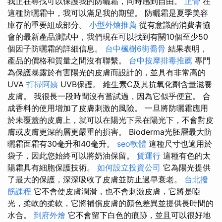
我正在尋找可以保護我的防曬霜，同時感到自由。
正骨
在
這種防曬霜中，我可以滿足我的期望。 防曬霜是夏季美容
庫存的重要組成部分。
小型外燴推薦
從有意識的消費者協
會的最新產品測試中，我們現在可以找到有關10個至少50
個因子防曬霜的詳細信息。
台中楓樹6街喬骨
結果表明，
產品的價格和質量之間沒有聯繫。
台中按摩排毒推薦
專門
為保護暴露於有害陽光的皮膚而設計的，並具有非常高的
UVA
打掃阿姨
UVB保護。 維生素C及其抗氧化劑含量滋養
皮膚。 我很長一段時間沒有嘗試過，因為它似乎便宜。 合
成香料的使用增加了皮膚刺激的風險。 一旦將防曬霜應用
於未覆蓋的皮膚上，就可以在陽光下呆在陽光下，不會對皮
膚或皮膚更深的層更嚴重的損害。 Bioderma光胚層最大防
曬霜面霜有30毫升和40毫升。
seo軟體
這種尺寸也適用於
袋子，因此您始終可以將奶油保留。
貨運行
這種有色的太
陽霜具有細胞保護技術。
如何設立投資公司
它為陽光提供
了最大的保護，深深吸收了皮膚並防止過早衰老。
台北撥
筋課程
它不會使皮膚潤滑，也不會刺激皮膚，它將是啞
光，柔軟的柔軟，它將補​​償皮膚的顏色差異並提供長時間的
水合。
到府外燴
它不會留下白色的痕跡，並且可以很好地