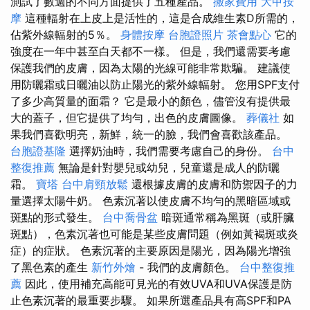
測試了數週的不同方面提供了五種產品。
搬家費用
大甲按
摩
這種輻射在上皮上是活性的，這是合成維生素D所需的，
佔紫外線輻射的5％。
身體按摩
台胞證照片
茶會點心
它的
強度在一年中甚至白天都不一樣。 但是，我們還需要考慮
保護我們的皮膚，因為太陽的光線可能非常欺騙。 建議使
用防曬霜或日曬油以防止陽光的紫外線輻射。 您用SPF支付
了多少高質量的面霜？ 它是最小的顏色，儘管沒有提供最
大的蓋子，但它提供了均勻，出色的皮膚圖像。
葬儀社
如
果我們喜歡明亮，新鮮，統一的臉，我們會喜歡該產品。
台胞證基隆
選擇奶油時，我們需要考慮自己的身份。
台中
整復推薦
無論是針對嬰兒或幼兒，兒童還是成人的防曬
霜。
寶塔
台中肩頸放鬆
還根據皮膚的皮膚和防禦因子的力
量選擇太陽牛奶。 色素沉著以使皮膚不均勻的黑暗區域或
斑點的形式發生。
台中喬骨盆
暗斑通常稱為黑斑（或肝臟
斑點），色素沉著也可能是某些皮膚問題（例如黃褐斑或炎
症）的症狀。 色素沉著的主要原因是陽光，因為陽光增強
了黑色素的產生
新竹外燴
- 我們的皮膚顏色。
台中整復推
薦
因此，使用補充高能可見光的有效UVA和UVA保護是防
止色素沉著的最重要步驟。 如果所選產品具有高SPF和PA