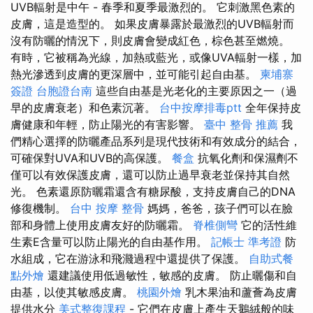
UVB輻射是中午 - 春季和夏季最激烈的。 它刺激黑色素的
皮膚，這是造型的。 如果皮膚暴露於最激烈的UVB輻射而
沒有防曬的情況下，則皮膚會變成紅色，棕色甚至燃燒。
有時，它被稱為光線，加熱或藍光，或像UVA輻射一樣，加
熱光滲透到皮膚的更深層中，並可能引起自由基。
柬埔寨
簽證
台胞證台南
這些自由基是光老化的主要原因之一（過
早的皮膚衰老）和色素沉著。
台中按摩排毒ptt
全年保持皮
膚健康和年輕，防止陽光的有害影響。
臺中 整骨 推薦
我
們精心選擇的防曬產品系列是現代技術和有效成分的結合，
可確保對UVA和UVB的高保護。
餐盒
抗氧化劑和保濕劑不
僅可以有效保護皮膚，還可以防止過早衰老並保持其自然
光。 色素還原防曬霜還含有糖尿酸，支持皮膚自己的DNA
修復機制。
台中 按摩 整骨
媽媽，爸爸，孩子們可以在臉
部和身體上使用皮膚友好的防曬霜。
脊椎側彎
它的活性維
生素E含量可以防止陽光的自由基作用。
記帳士 準考證
防
水組成，它在游泳和飛濺過程中還提供了保護。
自助式餐
點外燴
還建議使用低過敏性，敏感的皮膚。 防止曬傷和自
由基，以使其敏感皮膚。
桃園外燴
乳木果油和蘆薈為皮膚
提供水分
美式整復課程
- 它們在皮膚上產生天鵝絨般的味