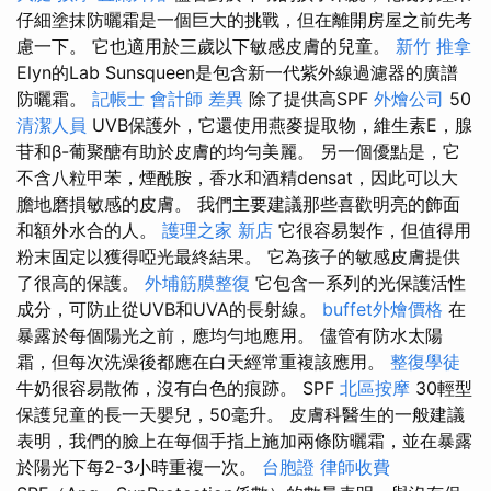
仔細塗抹防曬霜是一個巨大的挑戰，但在離開房屋之前先考
慮一下。 它也適用於三歲以下敏感皮膚的兒童。
新竹 推拿
Elyn的Lab Sunsqueen是包含新一代紫外線過濾器的廣譜
防曬霜。
記帳士 會計師 差異
除了提供高SPF
外燴公司
50
清潔人員
UVB保護外，它還使用燕麥提取物，維生素E，腺
苷和β-葡聚醣有助於皮膚的均勻美麗。 另一個優點是，它
不含八粒甲苯，煙酰胺，香水和酒精densat，因此可以大
膽地磨損敏感的皮膚。 我們主要建議那些喜歡明亮的飾面
和額外水合的人。
護理之家 新店
它很容易製作，但值得用
粉末固定以獲得啞光最終結果。 它為孩子的敏感皮膚提供
了很高的保護。
外埔筋膜整復
它包含一系列的光保護活性
成分，可防止從UVB和UVA的長射線。
buffet外燴價格
在
暴露於每個陽光之前，應均勻地應用。 儘管有防水太陽
霜，但每次洗澡後都應在白天經常重複該應用。
整復學徒
牛奶很容易散佈，沒有白色的痕跡。 SPF
北區按摩
30輕型
保護兒童的長一天嬰兒，50毫升。 皮膚科醫生的一般建議
表明，我們的臉上在每個手指上施加兩條防曬霜，並在暴露
於陽光下每2-3小時重複一次。
台胞證
律師收費