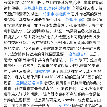
有帶有霧化器的實用瓶，並且由於其超光質地，非常易於記
錄和傳播。
台胞證基隆
buffet外燴價格
立即吸收皮膚，留
下新鮮和清潔的感覺。
竹東市場撥筋堂
它具有較高的紫外
線保護，具有防水和低過敏性組成。
記帳士 會計
該油也適
用於敏感的皮膚，並含有β-胡蘿蔔素，可增強曬黑，再生皮
膚和礦泉水，並滋潤和刷新。 那麼，您需要在藍光濾鏡上
投資多少？ 這主要取決於您在人造藍光上花費的時間以及
如何突出外觀。 含有視黃醇的面部補品用於刷新和刺激疲
倦的皮膚。 15分鐘後，暴露於陽光的皮膚開始產生維生素
D，這對於保持健康的骨骼至關重要。
台胞證台中
但是，
陽光中的紫外線輻射具有自己的陷阱。
長照
除了引起皮膚
曬黑外，它通常會引起嚴重的皮膚疾病，包括嚴重的皮膚
病，包括皮膚癌。
運動按摩
為了防止這種情況，成人和兒
童的一種方法是使用與UVA和UVB射線的正確SPF因子的防
曬霜。
益園益筋絡推拿
敏感的皮膚會喜歡抗衰老的物理防
曬霜，該防曬霜首先是濃密的，但隨後輕鬆且吸收以保護皮
膚作為未註明的盾牌。 陽光對皮膚有不利影響的事實是紫
外線的主要原因，但是高能可見光（hevis）也會產生自由
基，這是皮膚的進一步壓力。
北投 整骨
陽光增強了黑色素