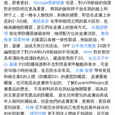
值，那會更好。
Google商家檔案
但是，對UVB射線的保護
對於預防癌症更為重要。 將我的臉和脖子放在我的臉上和
脖子上，是一種令人愉悅的，刺痛的感覺，即您在皮膚上休
息的2-3分鐘。
撥筋美容
化學和物理之間的最大區別，也
稱為礦物防曬霜，是它們在皮膚上的散佈方式。
台胞證辦
理
當化學防曬霜被吸收時，物理配方位於皮膚頂部。
整骨
推拿
苗栗外燴
太陽霜以各種一致性製成，例如奶油，牛
奶，凝膠，油或天然日光浴油。 SPF
台中美式整復
20因子
編號提供了對UVA和UVB射線的中等保護。
html
對於那些
具有淺棕色或淺棕色的人，建議使用因子20。
台北月子中
心
墓園
P20防曬保護劑不含對羥基苯甲酸酯和香水，可提
供10個小時的保護，並且防水非常高。
大腿 按摩
帶有骨質
和維生素E的人體（防曬霜50）的優質防曬霜。 皮膚重複
曬傷，也可能是由皮膚癌引起的。 了解Eucerin®Atopic皮
膚產品的歷史。 不良材料的存在與結論無關緊要，因為目
的主要是研究產品的防曬霜。 新生兒和嬰兒的皮膚由與成
年人相同的層組成，但是他們的皮膚更薄，更脆弱，更容易
受到損害。
外燴
它不能完全捍衛自己免受包括紫外線在內
的外部影響。
護照代辦
更不用說人體缺乏熱調節，這可能