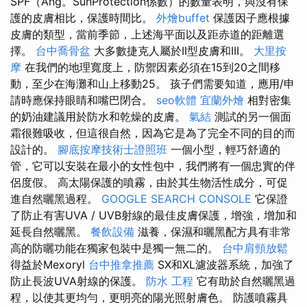
SPF（Ang。SunProtection係數）的數量表明，與沒有保
護的皮膚相比，保護時間比。
外燴buffet
保護因子應根據
皮膚的類型，當前季節，上述海平面以及距赤道的距離選
擇。
台中喬骨盆
大多數捷克人屬於II型皮膚和III。
大里按
摩
在我們的地理寬度上，防禦因素必須在15到20之間移
動，至少在海灘和山上移動25。 孩子們需要知道，應用/申
請時應保持眼睛和嘴巴閉合。
seo軟體
宜蘭外燴
相對密集
的奶油建議用於防水和乾燥的皮膚。
氣結
測試的另一個面
霜很難吸收，但這很自然，因為它是為了完全不同的目的而
設計的。
腳底按摩技術士證照班
一個小型，輕巧舒適的
管，它可以安裝在最小的女性包中，我們將有一個忠實的伴
侶度假。 高太陽保護的噴霧，由於其生物活性成分，可促
進自然曬黑過程。
GOOGLE SEARCH CONSOLE
它保證
了防止有害UVA / UVB射線的最佳皮膚保護，增強，增加和
延長自然曬黑。
餐飲設備
滋養，保濕和曬黑配方具有非常
高的防曬功能在獨家包裝中是獨一無二的。
台中肩頸放鬆
得益於Mexoryl
台中推拿推薦
SX和XL濾波器系統，加強了
防止長波UVA射線的保護。
防水 工程
它有助於自然曬黑過
程，以使其更均勻，更明亮的陽光照射膚色。 防護噴霧具