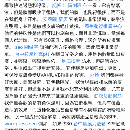
導致快速過熱和呼吸。
記帳士 衝刺班
乍一看，它有點緊
湊，但是臉部吸收了很快，我們的臉上也跑得很多，而不是
在我們身上汗水。
安養院 新店
它的氣味非常溫和，幾乎沒
有明顯，並且是敏感皮膚的絕佳選擇。
養生整復推廣中心
他們的特殊性是他們可以粉刷白色，而且非常沉重，當然每
個人都討厭。 它有150毫升，價格合理，適合所有皮膚類
型。
seo 關鍵字
該油配有方便的噴嘴，因此應用非常簡
單。
台中按摩推薦ptt
在曬日光浴之前，用足夠數量吹出皮
膚，並輕鬆，輕鬆地散佈。
足底按摩
防水，但建議在沐
浴，毛巾或出汗後重新安裝。 它使曬黑更加強烈，更長，
可保護皮膚免受UVA和UVB輻射的侵害。
外燴
我們都喜歡
好天氣，毫無疑問，它包括陽光。 我發現皺紋和成熟的皮
膚非常好，但這並不意味著我不想充分利用我的臉，尤其是
因為過多的陽光也帶來了嚴重的健康風險。
筋膜沾黏撥筋
我們最喜歡的是有色保濕劑，因為它們很輕，但具有覆蓋，
造型的效果，而這種化妝品甚至是帶有小防曬霜的渦輪增壓
器。 另一個流行的誤解是，兩種防曬產品是較高的SPF。
wordpress seo
例如，如果將30
台中筋膜刀放鬆
SPF底漆