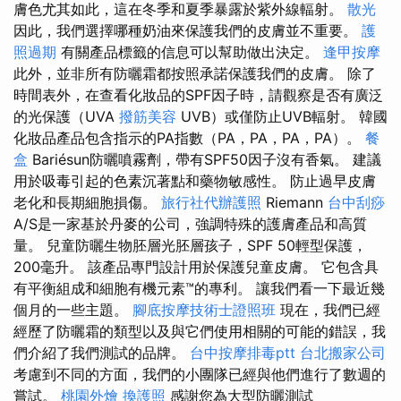
膚色尤其如此，這在冬季和夏季暴露於紫外線輻射。
散光
因此，我們選擇哪種奶油來保護我們的皮膚並不重要。
護
照過期
有關產品標籤的信息可以幫助做出決定。
逢甲按摩
此外，並非所有防曬霜都按照承諾保護我們的皮膚。 除了
時間表外，在查看化妝品的SPF因子時，請觀察是否有廣泛
的光保護（UVA
撥筋美容
UVB）或僅防止UVB輻射。 韓國
化妝品產品包含指示的PA指數（PA，PA，PA，PA）。
餐
盒
Bariésun防曬噴霧劑，帶有SPF50因子沒有香氣。 建議
用於吸毒引起的色素沉著點和藥物敏感性。 防止過早皮膚
老化和長期細胞損傷。
旅行社代辦護照
Riemann
台中刮痧
A/S是一家基於丹麥的公司，強調特殊的護膚產品和高質
量。 兒童防曬生物胚層光胚層孩子，SPF 50輕型保護，
200毫升。 該產品專門設計用於保護兒童皮膚。 它包含具
有平衡組成和細胞有機元素™的專利。 讓我們看一下最近幾
個月的一些主題。
腳底按摩技術士證照班
現在，我們已經
經歷了防曬霜的類型以及與它們使用相關的可能的錯誤，我
們介紹了我們測試的品牌。
台中按摩排毒ptt
台北搬家公司
考慮到不同的方面，我們的小團隊已經與他們進行了數週的
嘗試。
桃園外燴
換護照
感謝您為大型防曬測試