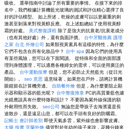
吸收。 選舉指南中討論了所有重要的事情。 在接下來的排
名中，我們根據計算機藍光玻璃的測試和評估精心選擇了良
好的評估模型。 如上所述，乾燥的皮膚可以以更嚴重的刺
激甚至剝落來對視黃醇反應。 在上述點總結了使用視黃醇
霜的好處。
美式整復課程
除了是強大的抗衰老/抗衰老成分
（也有其他好處）外，還有負面評價。
台中牙醫推薦
護理
之家 台北
外燴公司
如果類視黃素具有這樣的特性，為什麼
它們不包含在所有化妝品中？
台中 spa
因為它們的使用具
有某些風險，您可以在下面閱讀。 從特殊和全面的面部護
理到身體護理，可以適應各種婦女的需求，可以使用廣泛的
產品。
台中運動按摩
但是，您不必防止天然藍光（從日光
開始）。
seo 意思
這意味著，如果您在戶外，請將計算機
眼鏡留在計算機旁邊。
自助餐外燴
但是，為什麼要阻止顯
示器和顯示器的藍光呢？
台中整復推拿
PC的高質量藍色濾
光鏡應該具有什麼特徵和設計？ 不要因為紫外線保護的額
外耐用性而失敗。
seo公司
無論您是帶孩子去海濱還是長
途散步，還是遠足山息，都可以在手頭有良好的防曬霜。
記帳士 會計師差別
即使天氣多雲，紫外線也會影響皮膚。
大腿 按摩
宜蘭外燴
儘管對於年幼的孩子來說，花幾分鐘來