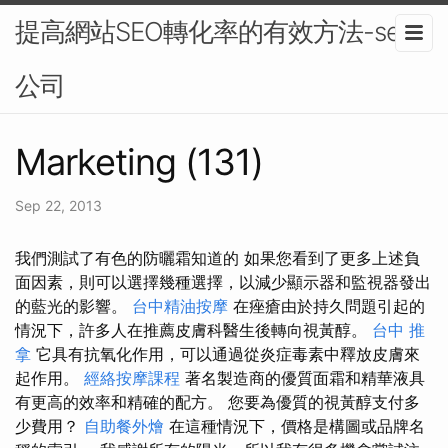
提高網站SEO轉化率的有效方法-seo
公司
Marketing (131)
Sep 22, 2013
我們測試了有色的防曬霜知道的 如果您看到了更多上述負
面因素，則可以選擇幾種選擇，以減少顯示器和監視器發出
的藍光的影響。
台中精油按摩
在痤瘡由於持久問題引起的
情況下，許多人在推薦皮膚科醫生後轉向視黃醇。
台中 推
拿
它具有抗氧化作用，可以通過從炎症毒素中釋放皮膚來
起作用。
經絡按摩課程
著名製造商的優質面霜和精華液具
有更高的效率和精確的配方。 您要為優質的視黃醇支付多
少費用？
自助餐外燴
在這種情況下，價格是構圖或品牌名