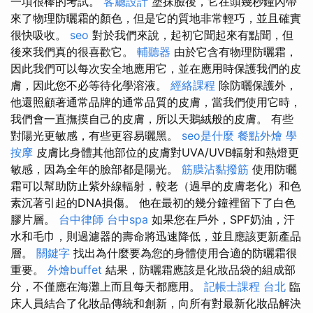
一項很棒的考試。
客廳設計
塗抹臉後，它在頭幾秒鐘內帶
來了物理防曬霜的顏色，但是它的質地非常輕巧，並且確實
很快吸收。
seo
對於我們來說，起初它聞起來有點聞，但
後來我們真的很喜歡它。
輔聽器
由於它含有物理防曬霜，
因此我們可以每次安全地應用它，並在應用時保護我們的皮
膚，因此您不必等待化學溶液。
經絡課程
除防曬保護外，
他還照顧著通常品牌的通常品質的皮膚，當我們使用它時，
我們會一直撫摸自己的皮膚，所以天鵝絨般的皮膚。 有些
對陽光更敏感，有些更容易曬黑。
seo是什麼
餐點外燴
學
按摩
皮膚比身體其他部位的皮膚對UVA/UVB輻射和熱燈更
敏感，因為全年的臉部都是陽光。
筋膜沾黏撥筋
使用防曬
霜可以幫助防止紫外線輻射，較老（過早的皮膚老化）和色
素沉著引起的DNA損傷。 他在最初的幾分鐘裡留下了白色
膠片層。
台中律師
台中spa
如果您在戶外，SPF奶油，汗
水和毛巾，則過濾器的壽命將迅速降低，並且應該更新產品
層。
關鍵字
找出為什麼要為您的身體使用合適的防曬霜很
重要。
外燴buffet
結果，防曬霜應該是化妝品袋的組成部
分，不僅應在海灘上而且每天都應用。
記帳士課程 台北
臨
床人員結合了化妝品傳統和創新，向所有對最新化妝品解決