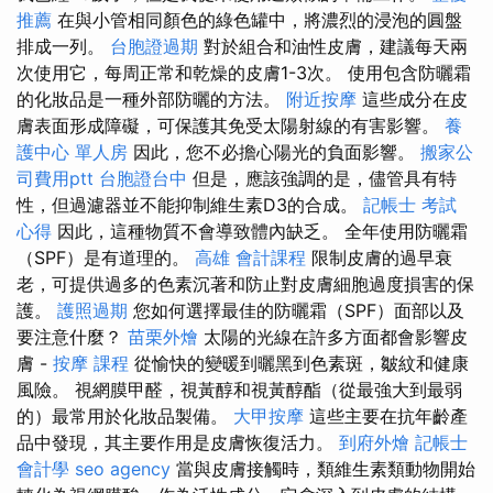
推薦
在與小管相同顏色的綠色罐中，將濃烈的浸泡的圓盤
排成一列。
台胞證過期
對於組合和油性皮膚，建議每天兩
次使用它，每周正常和乾燥的皮膚1-3次。 使用包含防曬霜
的化妝品是一種外部防曬的方法。
附近按摩
這些成分在皮
膚表面形成障礙，可保護其免受太陽射線的有害影響。
養
護中心 單人房
因此，您不必擔心陽光的負面影響。
搬家公
司費用ptt
台胞證台中
但是，應該強調的是，儘管具有特
性，但過濾器並不能抑制維生素D3的合成。
記帳士 考試
心得
因此，這種物質不會導致體內缺乏。 全年使用防曬霜
（SPF）是有道理的。
高雄 會計課程
限制皮膚的過早衰
老，可提供過多的色素沉著和防止對皮膚細胞過度損害的保
護。
護照過期
您如何選擇最佳的防曬霜（SPF）面部以及
要注意什麼？
苗栗外燴
太陽的光線在許多方面都會影響皮
膚 -
按摩 課程
從愉快的變暖到曬黑到色素斑，皺紋和健康
風險。 視網膜甲醛，視黃醇和視黃醇酯（從最強大到最弱
的）最常用於化妝品製備。
大甲按摩
這些主要在抗年齡產
品中發現，其主要作用是皮膚恢復活力。
到府外燴
記帳士
會計學
seo agency
當與皮膚接觸時，類維生素類動物開始