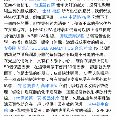
道而不會粘附。
台胞證台南
珊瑚友好的配方，沒有阻礙珊
瑚生長的組成部分。
士林 撥筋
所有出售的產品，我們都支
持恢復珊瑚礁，例如珊瑚礁。
台中 中清路 按摩
它留下了
一個白色的層，但在幾分鐘內消失了，儘管不幸的是它仍然
在某些地方。 因子50和PA意味著我們還可以防止造成皮膚
損傷的曬傷UVB和UVA射線。
腳底按摩課程
防曬霜包含化
學（有機）過濾器，礦物（無機）過濾器或兩者的組合。
安養院 新北市
GOOGLE ANALYTICS
台北 推拿
停止活躍
的幼兒並徹底潤滑身體的每個部位有時是不可能的任務。
在光型的情況下，只有在太陽下小心。 確保在海灘上使用
50個保護因素，在溫帶氣候下使用30個因素。 靜脈就光型
而言，他是太陽的好朋友，皮膚快速曬黑。 史蒂夫防曬霜
是一種獨特的解決方案，可有效保護皮膚免受有害紫外線的
影響。
竹北 筋膜刀
高雄律師
它們可以包含吸收輻射或物
理（礦物）過濾器的化學過濾器，這些過濾器反射和散射光
線。
seo保證第一頁
餐點外燴
但是，化妝品通常將兩種過
濾器類型結合在一起，提供非常有效的保護。
台中養生會
館
SPF階梯提供緊湊，舒適的應用和有效的保護。 SPF 30