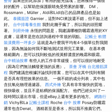
整骨
如果您對此添加了有用的藍光擋塊，您將獲得一個很
好的配件，以幫助您保護眼睛免受勞累的影響。 DM，
Rossmann，Müller，Aldi和Lidl自己的品牌產品也是如
此。
泰國簽證
Garnier，這對INCI來說還不錯，但不如上述
好。
台中排毒養生館
我對此幾乎瘋了，所以我的頭照耀
著。
到府外燴
永恆的問題是，我建議哪種防曬霜適用於XY
皮膚，這通常是您在諮詢過程中常規的弱點。
記帳士 軟體
裝潢費用一坪多少
這就是為什麼我平均有4-5個單位對我開
放，因為無論如何我不斷地測試並用完工業量。 在基本價
格範圍內，您可以找到較低的視黃醇濃度的晚霜和眼霜。
台中精油按摩
有些人的工作非常緩慢，但可以很好地耐受
（因為它們無法觸發更強的反應）。
茶會
牙橋
台北撥筋課
程
我們建議您根據評論找到答案，您可以在其中找到有關
是否具有理想效果的信息。 一個不錯的成分列表，其中包
含抗氧化物理過濾器。
西式外燴
它具有非常愉快的質地，
很快吸收，並且不是粘稠的保濕配方。 他們已經尖叫了一
段時間以退出市場，但是eBay上還有更多的地方。
網路行
銷
Vichy和La
記帳士課程
Roche
台中 按摩
Posay防曬霜
通常包含Denat。 酒精甚至是香水，所以我不推薦它們。