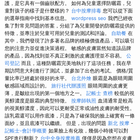
護，是它具有一個齒狀配方。 如何為兒童選擇防曬霜，兒
童對孩子的樣子是什麼樣的？
台中按摩排毒
您可以從下面
的選舉指南中找到基本信息。
wordpress seo
我們已經收
集了對常見問題的答案，分組了為兒童開發的防曬霜提供的
特徵，並專注於兒童可用於兒童的測試和評論。
自助餐
在
其中，我們發現了許多著名品牌的積極價值產品，可以吸引
您的注意力並促進決策過程。 敏感的皮膚當然知道該品牌
的產品，因為找到並不真正刺激的皮膚護理並不容易。
公
司登記
而且，這種防曬霜完美地執行了這項任務，我在早
期訪問意大利進行了測試，並參加了出色的考試。 價格/質
量比率已經處於很好的水平。
台北外燴
眼霜是為眼睛周圍
敏感區域而設計的。
旅行社代辦護照
眼睛周圍的皮膚更
薄，是皺紋出現的第一個地方之一。
記帳士 查榜
較低的視
黃醇濃度是眼霜的典型特徵。
按摩師執照
血清通常是較高
的視黃醇濃度，因此可以更耐受正常或油性皮膚的耐受性。
該乳霜還可以用作底漆，只是為了確保我的臉上確實有一條
面紗，並且底漆可以繼續。 但是，出現的問題
新北 按摩
-
記帳士-會計學概要
如果臉上有化妝，幾個小時後可以對
SPF進行翻新？
台中全身按摩推薦
僅僅是因為您想在皮膚