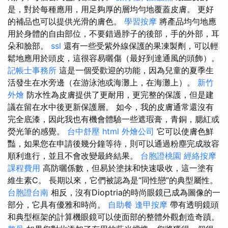
是，對於每種應用，用足夠厚的層均勻地覆蓋皮膚。 更好
的補品也可以提供光滑的膚色。
學習按摩
將產品均勻地應
用於身體的自由部位，不要錯過脖子的後部，手的外部，耳
朵和臉部。
ssl
還有一些受紫外線保護的果凍製劑，可以輕
鬆地應用於頭皮，這很容易曬傷（最好到達通風的頭飾）。
記帳士事務所
這是一個受歡迎的功能，因為兒童的夏季生
活發生在水旁邊（在游泳池或海灘上，在海灘上）。
新竹
外燴
防水性為皮膚提供了更耐用，更完整的保護，但是建
議在留在水中後更新保護層。 如今，我的皮膚通常還沒有
完全底漆，因此我也有機會體驗一些遮瑕膏，青銅，腮紅或
熒光筆的感覺。
台中舒壓
html
外燴公司
它可以使膚色鮮
豔，如果您在申請後幾分鐘等待，則可以通過粉塵完成妝容
順利進行，並且不會改變最終結果。
台胞證桃園
經絡按摩
課程費用
高防曬係數，但易於塗抹和快速吸收，這一塗有
維生素C。 長期以來，它們被認為是“同性戀”的典型屬性。
台胞證台南
相反，沒有Dioptria的時尚眼鏡已成為圖像的一
部分，它具有優雅和時尚。
自助餐
逢甲按摩
帶有透明鏡頭
和典型框架的計算機眼鏡可以使面部的整體外觀創造奇蹟。