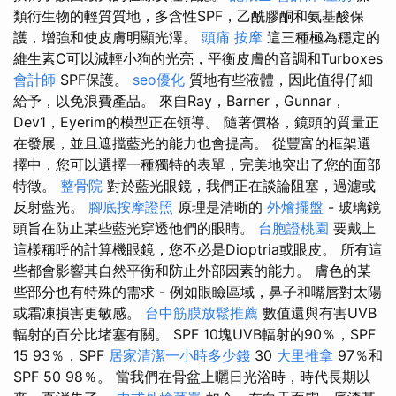
類衍生物的輕質質地，多含性SPF，乙酰膠酮和氨基酸保
護，增強和使皮膚明顯光澤。
頭痛 按摩
這三種極為穩定的
維生素C可以減輕小狗的光亮，平衡皮膚的音調和Turboxes
會計師
SPF保護。
seo優化
質地有些液體，因此值得仔細
給予，以免浪費產品。 來自Ray，Barner，Gunnar，
Dev1，Eyerim的模型正在領導。 隨著價格，鏡頭的質量正
在發展，並且遮擋藍光的能力也會提高。 從豐富的框架選
擇中，您可以選擇一種獨特的表單，完美地突出了您的面部
特徵。
整骨院
對於藍光眼鏡，我們正在談論阻塞，過濾或
反射藍光。
腳底按摩證照
原理是清晰的
外燴擺盤
- 玻璃鏡
頭旨在防止某些藍光穿透他們的眼睛。
台胞證桃園
要戴上
這樣稱呼的計算機眼鏡，您不必是Dioptria或眼皮。 所有這
些都會影響其自然平衡和防止外部因素的能力。 膚色的某
些部分也有特殊的需求 - 例如眼瞼區域，鼻子和嘴唇對太陽
或霜凍損害更敏感。
台中筋膜放鬆推薦
數值還與有害UVB
輻射的百分比堵塞有關。 SPF 10塊UVB輻射的90％，SPF
15 93％，SPF
居家清潔一小時多少錢
30
大里推拿
97％和
SPF 50 98％。 當我們在骨盆上曬日光浴時，時代長期以