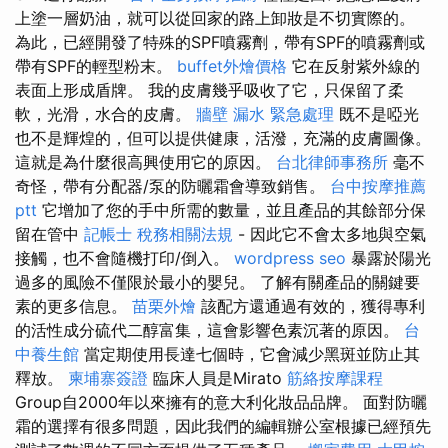
上塗一層奶油，就可以從回家的路上卸妝是不切實際的。
為此，已經開發了特殊的SPF噴霧劑，帶有SPF的噴霧劑或
帶有SPF的輕型粉末。
buffet外燴價格
它在反射紫外線的
表面上形成盾牌。 我的皮膚幾乎吸收了它，只保留了柔
軟，光滑，水合的皮膚。
牆壁 漏水 緊急處理
既不是啞光
也不是輝煌的，但可以提供健康，活潑，充滿的皮膚圖像。
這就是為什麼很高興使用它的原因。
台北律師事務所
毫不
奇怪，帶有分配器/泵的防曬霜會導致銷售。
台中按摩推薦
ptt
它增加了您的手中所需的數量，並且產品的其餘部分保
留在管中
記帳士 稅務相關法規
- 因此它不會太多地與空氣
接觸，也不會隨機打印/倒入。
wordpress seo
暴露於陽光
過多的風險不僅限於最小的嬰兒。 了解有關產品的關鍵要
素的更多信息。
苗栗外燴
該配方還通過有效的，獲得專利
的活性成分硫代二醇富集，這會影響色素沉著的原因。
台
中養生館
當定期使用長達七個時，它會減少黑斑並防止其
釋放。
柬埔寨簽證
臨床人員是Mirato
筋絡按摩課程
Group自2000年以來擁有的意大利化妝品品牌。 面對防曬
霜的選擇有很多問題，因此我們的編輯辦公室根據已經預先