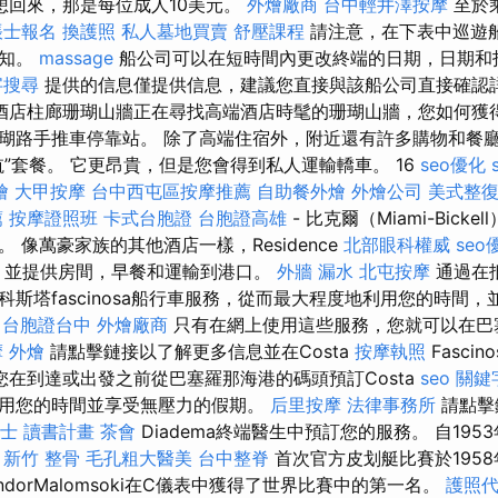
想回來，那是每位成人10美元。
外燴廠商
台中輕井澤按摩
至於
帳士報名
換護照
私人墓地買賣
舒壓課程
請注意，在下表中巡遊
通知。
massage
船公司可以在短時間內更改終端的日期，日期和
字搜尋
提供的信息僅提供信息，建議您直接與該船公司直接確認
8.酒店柱廊珊瑚山牆正在尋找高端酒店時髦的珊瑚山牆，您如何獲
瑚路手推車停靠站。 除了高端住宿外，附近還有許多購物和餐廳
”套餐。 它更昂貴，但是您會得到私人運輸轎車。 16
seo優化
燴
大甲按摩
台中西屯區按摩推薦
自助餐外燴
外燴公司
美式整復
薦
按摩證照班
卡式台胞證
台胞證高雄
- 比克爾（Miami-Bick
 像萬豪家族的其他酒店一樣，Residence
北部眼科權威
seo
，並提供房間，早餐和運輸到港口。
外牆 漏水
北屯按摩
通過在
斯塔fascinosa船行車服務，從而最大程度地利用您的時間
台胞證台中
外燴廠商
只有在網上使用這些服務，您就可以在巴
摩
外燴
請點擊鏈接以了解更多信息並在Costa
按摩執照
Fasci
您在到達或出發之前從巴塞羅那海港的碼頭預訂Costa
seo 關鍵
用您的時間並享受無壓力的假期。
后里按摩
法律事務所
請點擊
士 讀書計畫
茶會
Diadema終端醫生中預訂您的服務。 自19
。
新竹 整骨
毛孔粗大醫美
台中整脊
首次官方皮划艇比賽於195
ándorMalomsoki在C儀表中獲得了世界比賽中的第一名。
護照