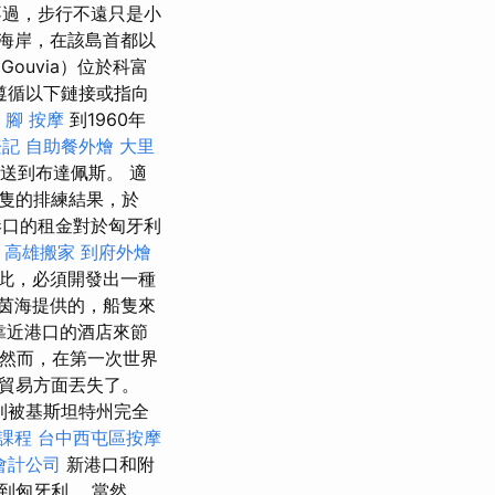
不過，步行不遠只是小
海岸，在該島首都以
ouvia）位於科富
遵循以下鏈接或指向
腳 按摩
到1960年
登記
自助餐外燴
大里
運送到布達佩斯。 適
隻的排練結果，於
港口的租金對於匈牙利
高雄搬家
到府外燴
此，必須開發出一種
茵海提供的，船隻來
靠近港口的酒店來節
 然而，在第一次世界
貿易方面丟失了。
利被基斯坦特州完全
課程
台中西屯區按摩
會計公司
新港口和附
到匈牙利。 當然，