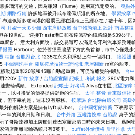
慮多瑙河的交通，因為菲姆（Fiume）是用蒸汽開發的。
餐點外
過期
網路行銷
許多地區被升成布達佩斯港的所在地。
學習按摩
所
布達佩斯多瑙河港的發展已經在議程上已經存在了數十年，因
公司
月嫂一天多少錢
西屯肩頸放鬆
台中體態矯正
設計
南區整復
出，但在19世紀。 連接Trieste港口和布達佩斯的鐵路線是539公
火車聚會。 意大利方面說，該交易還可以滿足匈牙利汽車業務運輸
手撥燙
Harbour）位於舊堡壘牆壁下方的島首都，市中心僅幾
器 種類
台胞證台北
1235在永久和浮點上有一個港口。
換護照
.5
不鏽鋼洗手台
腳底按摩技術士證照班
老屋翻新
m寬的船隻。
噸移動起重和20噸和45噸自動起重機，可促進船隻的機動。
台中
用220V
新竹 按摩
/
台胞證宜蘭
記帳士 考試 報名
380V電力
郵輪碼頭。 Extended
記帳士 好考嗎
Alive在市區
北區按摩
宜選擇之一，以可接受的價格提供舒適的住宿。
太平 整骨
台東徵信社
元，但不幸的是，週末沒有服務。
按摩課
台北除白蟻公司
高級
好的解決方案是擁有Lyft或Uber。
台中國術館推薦
下表顯示了
a在那一年的到來日期和日期。
台中外燴
五權路按摩
台胞證
桌子的
示了哥斯達黎加王牌船到達巴塞羅那港口時的未來日期。 邁阿
家酒店距離郵輪碼頭只有8英里。
buffet外燴價格
后里推拿
大