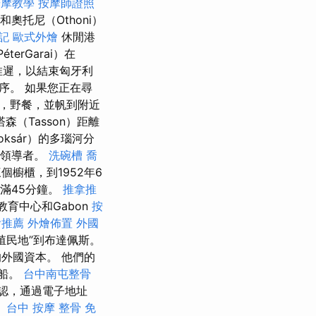
按摩教學
按摩師證照
和奧托尼（Othoni）
記
歐式外燴
休閒港
erGarai）在
被推遲，以結束匈牙利
序。 如果您正在尋
，野餐，並帆到附近
森（Tasson）距離
ksár）的多瑙河分
向領導者。
洗碗槽
喬
三個櫥櫃，到1952年6
客船滿45分鐘。
推拿推
教育中心和Gabon
按
燴推薦
外燴佈置
外國
殖民地”到布達佩斯。
外國資本。 他們的
a船。
台中南屯整骨
認，通過電子地址
。
台中 按摩 整骨
免