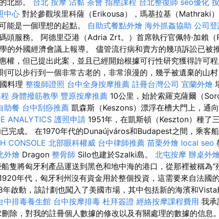
港的北部。
台北 按摩
沾黏
茶會
指壓課程
台北整復師
seo優化
照中心
對於參觀埃里科薩（Erikousa），瑪基拉基（Mathraki）
這可能是一個理想的起點。
自助式餐點外燴
海外抓姦協助
公司登
服務。 阿德里亞港（Adria Zrt。）首席執行官佩特·加賴（Pét
ár改革大學的外國經濟會議上報導。 儘管流行病和賣方的幾項訴訟已
惠權，但已提出此案，並且已經開始根據可行性研究獲得許可程
則可以步行到一個非常古老的，非常浪漫的，幾乎被遺棄的山村
多國料理
整復師證照
台中全身按摩推薦
註冊台灣公司
宜蘭外燴
塔
課程
身體撥筋教學
豐原按摩推薦
10公里，始於索羅克薩爾（Soro
自助餐
台中刮痧推薦
凱森斯（Keszons）漂浮在槽大門上，通
E ANALYTICS
護照申請
1951年，在凱斯頓（Keszton）種了
完成。 在1970年代的Dunaújváros和Budapest之間，乘
CH CONSOLE
北部眼科權威
台中律師推薦
苗栗外燴
local seo
北外燴
Dragon
整骨師
Silo也建於Szalki島。
北屯按摩
辦桌外
船隻將匈牙利產品運送到黑色和地中海的港口，從那裡被稱為“
1920年代，匈牙利州沒有資金用於整個投資，這需要來自法國的
3年啟動，該計劃也闖入了美國市場，其中包括新的海濱和Vist
台中排毒養生館
台中按摩排毒
杜拜簽證
經絡按摩課程費用
我承
求刪除，對我的註冊個人數據的修改以及有關處理的數據的信息