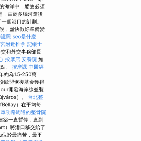
的海洋中，船隻必須
是，由於多瑙河隨後
備了一個港口的計劃。
說，盡快做好準備變
辦護照
seo是什麼
和宮附近推拿
記帳士
利外交和外交事務部長
心
按摩店
安養院
如
地點。
按摩課
中醫經
為1.5-250萬
從歐盟恢復基金獲得
bour開發海岸線並製
város）。
台北整
fBéllay）在平均每
區軍功路周邊的整骨院
該建築一直暫停，直到
art）將港口移交給了
ta位於最痛苦，最平