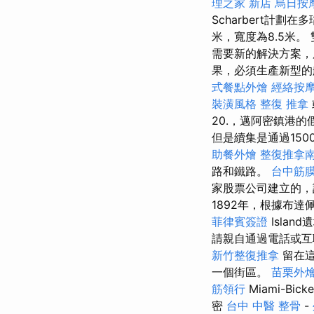
理之家 新店
烏日按
Scharbert計劃
米，寬度為8.5米
需要新的解決方案，
果，必須生產新型的
式餐點外燴
經絡按
裝潢風格
整復 推拿
20.，邁阿密鎮港
但是續集是通過15
助餐外燴
整復推拿
路和鐵路。
台中筋
家股票公司建立的，
1892年，根據布達
菲律賓簽證
Isla
請親自通過電話或互
新竹整復推拿
留在這
一個街區。
苗栗外
筋領行
Miami-B
密
台中 中醫 整骨
-