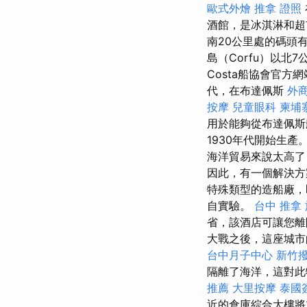
歐式外燴
推拿 證照
酒館，是冰淇淋和
南20公里處的碼頭
島（Corfu）以北
Costa船協會官
代，在布達佩斯
外
按摩
兒童眼科
柬埔
用於能夠從布達佩斯
1930年代開始生產
海洋貿易來說太高
因此，有一個解決方
特殊類型的造船廠
自實驗。
台中 推拿
省，該酒店可讓您離
大戰之後，這座城市
台中月子中心
新竹
隔離了海洋，這對
推薦
大里按摩
泰國
近的倉庫綜合大樓將