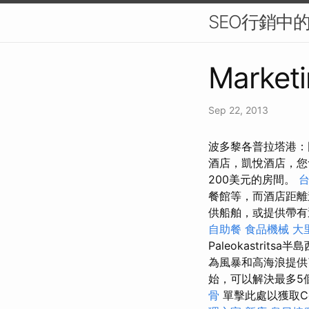
SEO行銷中
Marketi
Sep 22, 2013
波多黎各普拉塔港：
酒店，凱悅酒店，
200美元的房間。
餐館等，而酒店距離
供船舶，或提供帶
自助餐
食品機械
大
Paleokastr
為風暴和高海浪提供
始，可以解決最多5
骨
單擊此處以獲取Co