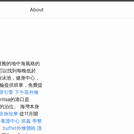
About
優雅的地中海風格的
可以找到每晚低於
游泳池，健身中心，
輪提供班車，免費提
尋引擎
下午茶外燴
itsa的港口是
由的泊位。 海灣本身
全身按摩
從11月開
養護中心
抓姦
學整
。
buffet外燴價格
護