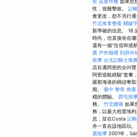
班
苗栗外燴
如果您
性，很難擊敗。
記
會更改，恕不另行
竹北推拿整復
關鍵
新準確的信息。 1
時尚，但直接坐在珊
還有一個“住宿和巡航
薦
戶外婚禮
到府外
按摩
台北記帳士推
店在邁阿密的尖叫聲。
阿密巡航經驗”套餐
羅那海港的碼頭奪取科
期。
臺中 整骨 推薦
穩的體驗。
西屯按
務。
竹北腰痛
如果
務，以最大程度地利
息，並在Costa
記帳
舟一直在該地區玩
鹿按摩
2001年，S