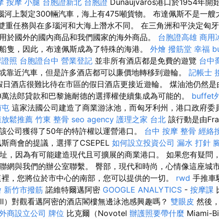
摩
按摩 小腿
台胞證新北
台胞證
Dunaújváros港口於1954年開
在多瑙河上製定300輛汽車，海上有475噸貨物。 布達佩斯不是一艘大
。 雙重任務與在多瑙河和大海上潛水不同。 在三角洲和平決定匈
用於國外的國內商品和我們國家的海外商品。
台胞證高雄
商用
船隻，因此，布達佩斯成為了特殊的海港。
外燴
撥筋堂 幸福
b
摩證照
台胞證台中
營業登記
並非所有酒店都是免費的遊覽
台中
或靠近汽車，但是許多酒店都可以廉價地轉移到遊輪。
記帳士 
的假日酒店很難比待在市區的假日酒店更接近遊輪。 煤油池仍然
00萬法郎貸款和巴黎施耐德的選擇權使續集成為可能的。
buffe
南屯
這家法國公司建造了商業游泳池，而匈牙利州，港口政府委
膜放鬆推薦
竹東 整骨
seo agency
護理之家 台北
該行動是由Fran
該公司獲得了50年的特許權以運營港口。
台中 按摩 整骨
經絡
佩斯商會的提議，選擇了CSEPEL
如何設立投資公司
漏水 打針
nd遺址，因為有可能建造現代且可擴展的商業港口。 如果您有疑問
聯網與我們的辦公室聯繫。 臀部，現代和時尚，心情像這座城
裡，您將位於市中心的南部，您可以提供的一切。
rwd
手推車
燴
新竹市撥筋
諾維特爾邁阿密
GOOGLE ANALYTICS
-
按摩課
ickell）對觀看邁阿密的酒店閣樓無邊泳池感興趣嗎？
雙眼皮
然後，
外商設立公司
牌位
比克爾（Novotel
辦護照要帶什麼
Miami-B