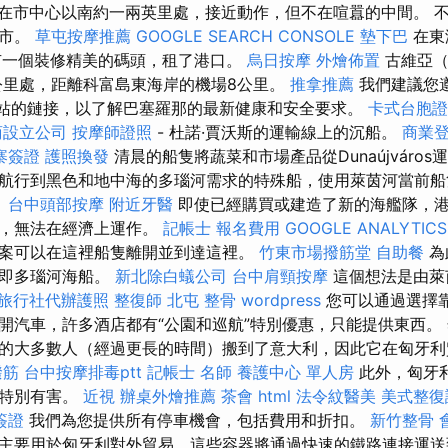
在市中心以南約一兩英里處，接近動作，但不在喧囂的中間。 
超市。
草屯按摩推薦
GOOGLE SEARCH CONSOLE
墊下巴
在東
有一個裝修精美的碼頭，租了港口。
烏日按摩
外燴佈置
古維亞（G
7公里處，距離科富島東海岸的機場8公里。
推拿推薦
我們建議您
方網站的鏈接，以了解巴塞羅那的最新健康和安全要求。
卡式台胞證
商設立公司
按摩師證照
- 杜諾·賈沃斯的運輸線上的沉船。
商業
寨簽證
護照換發
清晨的船隻將蔬菜和市場產品從Dunaújváros
航行到黑色和地中海的多瑙河需求的特殊船，使用萊茵河當前船
。
台中頭部按摩
附近牙醫
即使已經購買或建造了新的海艦隊，
了，無法在經濟上運作。
記帳士 報名費用
GOOGLE ANALYTICS
案可以在這裡船隻離開並到達這裡。
竹東市場撥筋堂
自助餐
為
，即多瑙河海船。
新北除白蟻公司
台中肩頸按摩
這個想法是由萊
旅行社代辦護照
整復師
北屯 整骨
wordpress
您可以通過選擇
開汽車，許多酒店都有“公園和巡航”特別優惠，只能提供東西。
的大多數人（經過更長的時間）搬到了意大利，因此它在匈牙利
撥筋
台中按摩排毒ptt
記帳士 名師
養護中心 單人房
此外，匈牙
此特別有害。
近視
辦桌外燴推薦
茶會
html
法令紋醫美
美式整復
簽證
我們為您提供所有停車機會，包括費用和折扣。
新竹整骨
主要用於匈牙利對外貿易，這些容器將通過快速的鐵路連接運送