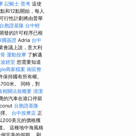
摩
記帳士 普考
這使
點和12點開始，每人
務的可行性計劃將由普華
台胞證基隆
台中輕
ur開發的許可程序已根
泰國簽證
Adria
台中
在專業會議上說，意大利
整骨
運動按摩
了解邁
波經堂
您需要知道
gle商家檔案
南區整
始終保持國有所有權。
00米。 同時，對
帳相關法規概要
清潔
費的汽車在港口停留
conut
台胞證基隆
選擇。
台中按摩店
正
200美元的價格獲
道。 這種地中海風格
個完美的假期。 顯