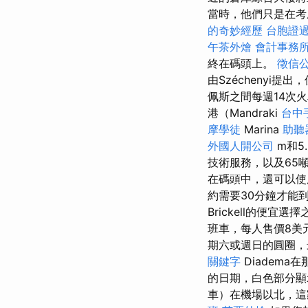
當時，他們只是在考
的奇妙經歷
台胞證
午茶外燴
會計事務
終在碼頭上。
徵信
由Széchenyi提
佩斯之間每週14次
港（Mandraki
台中
摩學徒
Marina
助聽
外國人開公司
m和5
技術服務，以及65
在碼頭中，還可以使
約需要30分鐘才能到達
Brickell的便
班車，每人售價8美
期六或週日的圓圈，最
關鍵字
Diadem
的日期，白色部分顯
車）在機場以北，這