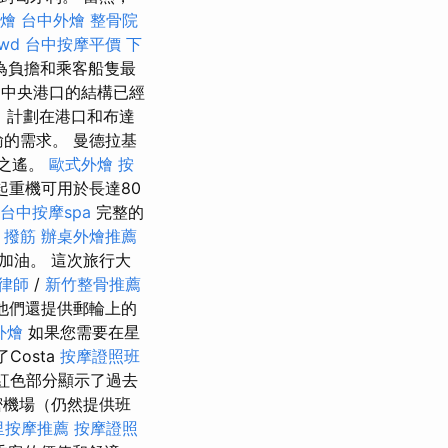
燴
台中外燴
整骨院
rwd
台中按摩平價
下
為負擔和乘客船隻最
中央港口的結構已經
里。 計劃在港口和布達
的需求。 曼德拉基
步之遙。
歐式外燴
按
起重機可用於長達80
台中按摩spa
完整的
 撥筋
辦桌外燴推薦
和加油。 這次旅行大
律師
/
新竹整骨推薦
他們還提供郵輪上的
外燴
如果您需要在星
Costa
按摩證照班
紅色部分顯示了過去
密機場（仍然提供班
里按摩推薦
按摩證照