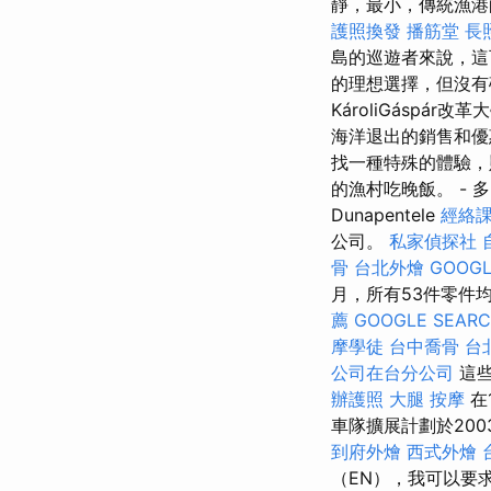
靜，最小，傳統漁
護照換發
播筋堂
長
島的巡遊者來說，
的理想選擇，但沒有碼頭
KároliGásp
海洋退出的銷售和優
找一種特殊的體驗，
的漁村吃晚飯。 - 
Dunapentele
經絡
公司。
私家偵探社
骨
台北外燴
GOOGL
月，所有53件零件均已
薦
GOOGLE SEAR
摩學徒
台中喬骨
台
公司在台分公司
這些
辦護照
大腿 按摩
在
車隊擴展計劃於200
到府外燴
西式外燴
（EN），我可以要