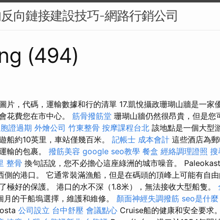
的反向鏈接建設技巧-網路行銷公司
ng (494)
圖片，代碼，運輸數據和行的清單 17.凱悅攝政珊瑚山牆是一家
您會花費您在市中心。
筋骨撥筋堂
珊瑚山牆仍然很昂貴，但是您
台胞證過期
外燴公司
竹東整骨
按摩課程台北
該地點是一個大型
遊船約10英里，車站僅幾百米。
記帳士 成本會計
這些酒店為郵
有運輸的包裹。
撥筋美容
google seo教學
餐盒
經絡調理證照
搜
里 整骨
換句話說，您不必擔心這座綠洲的城市噪音。 Paleokastr
itsa半島西側的港口。 它通常裝滿漁船，但是在碼頭的頂峰上可能有自
了極好的保護。 港口的水不深（1.8米），無法接收大型船隻。
個月的干船塢選擇，維護和維修。
顏面神經失調撥筋
seo是什麼
sta
公司設立
台中舒壓
會議點心
Cruise船的健康和安全要求