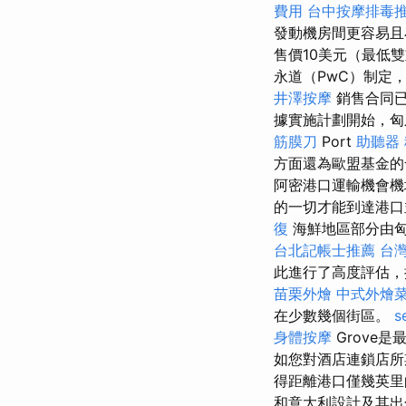
費用
台中按摩排毒
發動機房間更容易且
售價10美元（最低
永道（PwC）制定
井澤按摩
銷售合同已關
據實施計劃開始，匈
筋膜刀
Port
助聽器
方面還為歐盟基金的
阿密港口運輸機會
的一切才能到達港
復
海鮮地區部分由匈
台北記帳士推薦
台
此進行了高度評估，
苗栗外燴
中式外燴
在少數幾個街區。
s
身體按摩
Grove
如您對酒店連鎖店所
得距離港口僅幾英里的
和意大利設計及其出