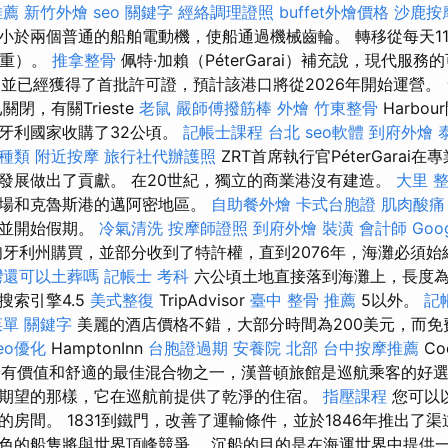
推薦
新竹外燴
seo 關鍵字
經絡調理證照
buffet外燴價格
沙鹿按
小於兩個普通的船舶電動機，使船通過機械齒輪。 轉移從每天11
雙重）。
推拿整骨
佩特·加賴（PéterGarai）補充說，現代服
，並已經獲得了首批許可證，預計該港口將從2026年開始運營。
閉，有關Trieste
老鼠
嚴師傅撥筋棒
外燴
竹東整骨
Harbo
牙利國家收購了32公頃。
記帳士課程 台北
seo軟體
到府外燴
 種類
附近按摩
旅行社代辦護照
ZRT首席執行官PéterGarai
發展做出了貢獻。 在20世紀，獨立的商業港沒有建造。
大里 
機場和克魯斯港的邁阿密地區。
自助餐外燴
卡式台胞證
肌肉酸痛
口並開始假期。
冷氣清洗
按摩師證照
到府外燴
裝潢
會計師
Goo
牙利州購買，並部分收到了特許權，直​​到2076年，海灘必須
灣還可以土葬嗎
記帳士 考科
六公頃土地直接落到海灘上，長度為7
搜索引擎4.5
美式整復
TripAdvisor
臺中 整骨 推薦
5以外。
記
菜單
關鍵字
美麗的酒店價格不錯，大部分時間為200美元，而免
eo優化
HamptonInn
台胞證過期
安養院 北部
台中按摩推薦
Co
是最有價值和舒適的最佳混合物之一，漢普頓旅館是巡航乘客的好
期望的那樣，它在巡航前提供了乾淨的住宿。
指壓課程
您可以以
房間。 1831到鐵門，改善了運輸條件，並於1846年推出了渠
色的船隻將與世界頂峰競爭。 沉船的目的是在海運世界中提供一