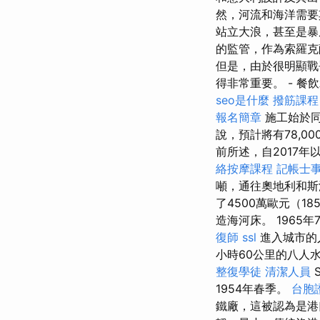
然，河流和海洋需要
站立大浪，甚至是暴
的監管，作為索羅克薩
但是，由於很明顯戰
得非常重要。 - 餐
seo是什麼
撥筋課程
報名簡章
施工始於同
說，預計將有78,0
前所述，自2017年
絡按摩課程
記帳士
噸，通往奧地利和
了4500萬歐元（18
造海河床。 1965年
復師
ssl
進入城市的
小時60公里的八人水
整復學徒
清潔人員
S
1954年春季。
台胞
鐵廠，這被認為是港口