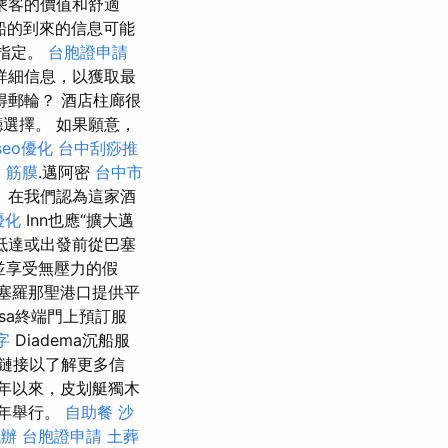
乘客的價值和舒適
船的到來的信息可能
指定。
台胞證申請
詳細信息，以獲取最
得郵輪？ 酒店柱廊很
選擇。 如果願意，
seo優化
台中刮痧推
 筋膜
.邁阿密
台中市
ell）在我們認為這家酒
優化
Inn也應“擴大邁
抵達或出發前從巴塞
，並享受無壓力的假
塞羅那聖港口提供平
nosa終端門上預訂服
字
Diadema沉船服
鏈接以了解更多信
53年以來，皮划艇獨木
8年舉行。
自助餐
沙
代辦
台胞證申請
土葬