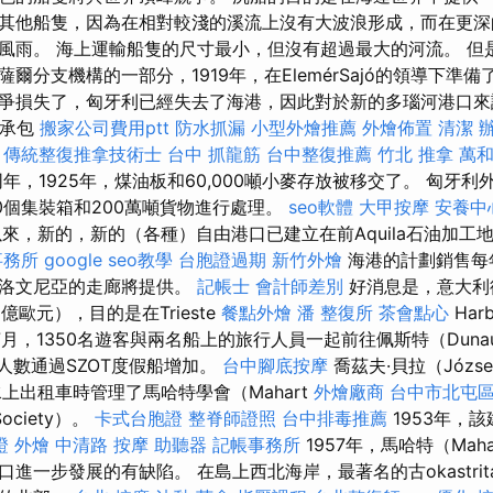
其他船隻，因為在相對較淺的溪流上沒有大波浪形成，而在更深
風雨。 海上運輸船隻的尺寸最小，但沒有超過最大的河流。 但
爾分支機構的一部分，1919年，在ElemérSajó的領導下準
爭損失了，匈牙利已經失去了海港，因此對於新的多瑙河港口來
飲承包
搬家公司費用ptt
防水抓漏
小型外燴推薦
外燴佈置
清潔
傳統整復推拿技術士
台中 抓龍筋
台中整復推薦
竹北 推拿
萬
年，1925年，煤油板和60,000噸小麥存放被移交了。 匈牙
00個集裝箱和200萬噸貨物進行處理。
seo軟體
大甲按摩
安養中
以來，新的，新的（各種）自由港口已建立在前Aquila石油加工
事務所
google seo教學
台胞證過期
新竹外燴
海港的計劃銷售每年約
斯洛文尼亞的走廊將提供。
記帳士 會計師差別
好消息是，意大利
5億歐元），目的是在Trieste
餐點外燴
潘 整復所
茶會點心
Har
7月，1350名遊客與兩名船上的旅行人員一起前往佩斯特（Dunaúj
人數通過SZOT度假船增加。
台中腳底按摩
喬茲夫·貝拉（Józse
上出租車時管理了馬哈特學會（Mahart
外燴廠商
台中市北屯
ociety）。
卡式台胞證
整脊師證照
台中排毒推薦
1953年，
證
外燴
中清路 按摩
助聽器
記帳事務所
1957年，馬哈特（Mah
進一步發展的有缺陷。 在島上西北海岸，最著名的古okastri