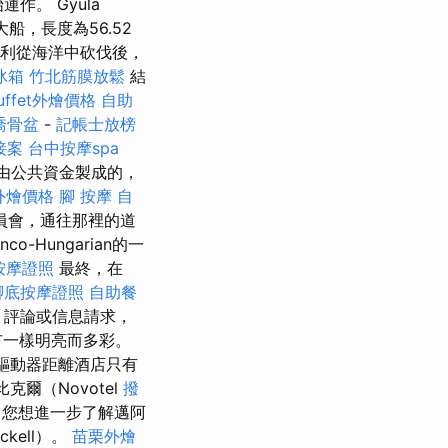
始運作。 Gyula
船，長度為56.52
牙利從海洋中砍伐後，
冰箱
竹北筋膜放鬆
結
uffet外燴價格
自助
喬骨盆
-
記帳士放榜
接案
台中按摩spa
是由公共資金製成的，
t外燴價格
腳 按摩
自
員會，通往那裡的道
co-Hungarian的一
按摩證照
最終，在
腳底按摩證照
自助餐
，評論或信息請求，
市一樣明亮而多彩。
驅動器距離酒店只有
比克爾（Novotel
撥
您想進一步了解邁阿
ickell）。
苗栗外燴