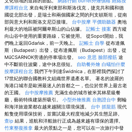
文化領域的道路的節點。
網路行銷
buffet外燴價格
經絡按
摩課程台北
來自匈牙利東部和斯洛伐克，捷克共和國和德
國從北部出發，是瑞士和兩個國家之間的列支頓斯坦，從南
部與意大利和斯洛文尼亞接壤。
台中按摩
平價助聽器
奧地
利最大的地區被阿爾卑斯山的山佔據。
記帳士 接案
西方縱
向山谷中使用的重要路線，它被使用。 從Sopot開始，我
們晚上返回Gdańsk，前一天晚上。
記帳士 自學
從布達佩
斯（Budapest）出發，從布達佩斯（Budapest）出發，從
MűCSARNOK旁邊的停車場出發。
seo 意思
臉部撥筋
途
中不斷前往波蘭，途中休息很短。
自助餐外燴
白蟻怕什麼
按摩課程台北
我們下午到達Świdnica，在那裡我們探討了
17世紀的聯合國教科文組織世界遺產名單。 著名的波羅的
海港口城市是歐洲最迷人的首都之一，也位於世界上最古老
的王國。
台中按摩推薦
充滿生命的城市被米其林星級餐
廳，藝術特殊建築所吸引。
小型外燴推薦
台胞證台中
郵輪
和海洋旅遊業都在越來越關注環境保護。
台中 抓龍筋
現代
船隻使用環保技術，並嘗試最大程度地減少其生態足跡。
查ip
結果，巡航和洋船旅行正成為越來越有環保的選擇。
竹東整復推拿
最大的景點之一是，您可以在一次旅行中發