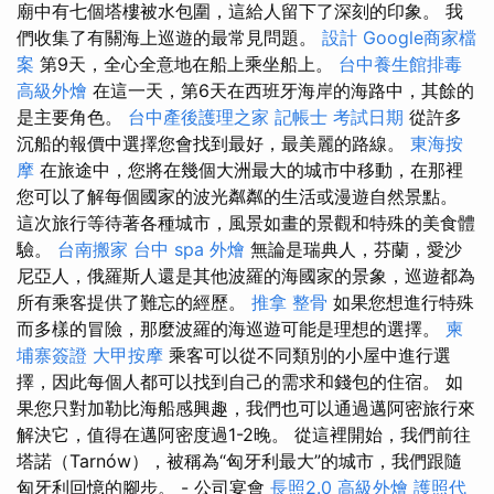
廟中有七個塔樓被水包圍，這給人留下了深刻的印象。 我
們收集了有關海上巡遊的最常見問題。
設計
Google商家檔
案
第9天，全心全意地在船上乘坐船上。
台中養生館排毒
高級外燴
在這一天，第6天在西班牙海岸的海路中，其餘的
是主要角色。
台中產後護理之家
記帳士 考試日期
從許多
沉船的報價中選擇您會找到最好，最美麗的路線。
東海按
摩
在旅途中，您將在幾個大洲最大的城市中移動，在那裡
您可以了解每個國家的波光粼粼的生活或漫遊自然景點。
這次旅行等待著各種城市，風景如畫的景觀和特殊的美食體
驗。
台南搬家
台中 spa
外燴
無論是瑞典人，芬蘭，愛沙
尼亞人，俄羅斯人還是其他波羅的海國家的景象，巡遊都為
所有乘客提供了難忘的經歷。
推拿 整骨
如果您想進行特殊
而多樣的冒險，那麼波羅的海巡遊可能是理想的選擇。
柬
埔寨簽證
大甲按摩
乘客可以從不同類別的小屋中進行選
擇，因此每個人都可以找到自己的需求和錢包的住宿。 如
果您只對加勒比海船感興趣，我們也可以通過邁阿密旅行來
解決它，值得在邁阿密度過1-2晚。 從這裡開始，我們前往
塔諾（Tarnów），被稱為“匈牙利最大”的城市，我們跟隨
匈牙利回憶的腳步。 - 公司宴會
長照2.0
高級外燴
護照代