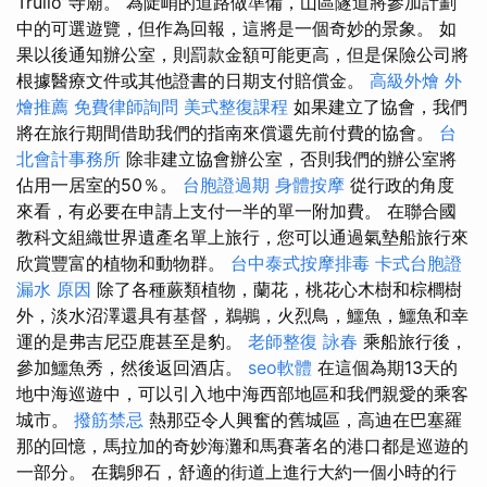
Trullo”寺廟。 為陡峭的道路做準備，山區隧道將參加計劃
中的可選遊覽，但作為回報，這將是一個奇妙的景象。 如
果以後通知辦公室，則罰款金額可能更高，但是保險公司將
根據醫療文件或其他證書的日期支付賠償金。
高級外燴
外
燴推薦
免費律師詢問
美式整復課程
如果建立了協會，我們
將在旅行期間借助我們的指南來償還先前付費的協會。
台
北會計事務所
除非建立協會辦公室，否則我們的辦公室將
佔用一居室的50％。
台胞證過期
身體按摩
從行政的角度
來看，有必要在申請上支付一半的單一附加費。 在聯合國
教科文組織世界遺產名單上旅行，您可以通過氣墊船旅行來
欣賞豐富的植物和動物群。
台中泰式按摩排毒
卡式台胞證
漏水 原因
除了各種蕨類植物，蘭花，桃花心木樹和棕櫚樹
外，淡水沼澤還具有基督，鵜鶘，火烈鳥，鱷魚，鱷魚和幸
運的是弗吉尼亞鹿甚至是豹。
老師整復 詠春
乘船旅行後，
參加鱷魚秀，然後返回酒店。
seo軟體
在這個為期13天的
地中海巡遊中，可以引入地中海西部地區和我們親愛的乘客
城市。
撥筋禁忌
熱那亞令人興奮的舊城區，高迪在巴塞羅
那的回憶，馬拉加的奇妙海灘和馬賽著名的港口都是巡遊的
一部分。 在鵝卵石，舒適的街道上進行大約一個小時的行