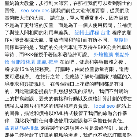
聖約翰大教堂，步行到大師宮，在那裡我們可以看到騎士的
回憶。
seo services
讓我們前往大港海灘要塞，從我們欣
賞俯瞰大海的大海。 請注意，單人間通常更小，因為溢價
不是為了更舒適的安置，而是為了一個人使用房間，並補償
了與雙人間相同的利用率差異。
記帳士課程 台北
程序的順
序可能會根據天氣，開放時間和預訂而有所不同。
整復師
同樣重要的是，我們的公共汽車迫不及待在BKK公共汽車站
等待，而BKK僅授予著陸和著陸許可證。
外燴推薦
餐點外
燴
台胞證桃園
脹氣 按摩
在酒吧，健康和美容服務之後，
將收取15％的服務費。 訂購時，由於位置數量有限，還需
要可選程序。 在旅行之前，您應該了解每個國家 /地區的入
境要求和簽證規則。 在每個端口上花費的時間都是有限
的，因此建議您提前計劃您想發現的景點。 我們不對網站
上的拼寫錯誤，丟失的價格和行動以及價格計算計劃的潛在
錯誤以及圖片和描述的錯誤和差異負責。
local seo
網站上
的圖像，描述和價格以XML格式接管了我們的旅遊合作夥
伴，因此我們對任何非法使用或錯誤都不承擔任何責任。
益園益筋絡推拿
乘客製作的選項簿不算是最終預訂，因此
即使已經付款了訂購的服務的考慮，我們也不承諾訂購服務