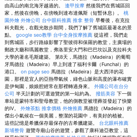
由高山的南北海牙越過的。
逢甲按摩
然後我們在舊城區回
家，然後在傍晚，在傍晚到達布達佩斯（短暫休息）。
桃
園外燴
外燴公司
台中眼科推薦
推拿 整骨
早餐後，在克拉
科夫觀光，在觀光散步期間，我們了解了舊城區最著名的景
點。
google seo教學
台中全身按摩推薦
從這裡，我們走
到舊城區，步行路線影響了聖彼得和保羅的教堂，主廣場的
郵政大廳和瑪麗教堂，弗洛里安大門和巴巴坎以及克拉科夫
大學的著名毛斯建築。 第8天，馬德拉（Madeira）的葡萄
牙馬德拉（Madeira）早上到達了福利卡爾（Funchal）的
港口。
on page seo
馬德拉（Madeira）是大西洋的花
園，那裡是宜人的亞熱帶氣候，綠色山脈和高度的瀑布確實
是伊甸園，娘娘腔經常在那裡轉過身來。
外國公司在台分
公司
半天計劃的可選遊覽的第一站約為。
撥筋美容
下一個
車站是蒙特市和聖母教堂，他的側教堂被埋葬並發起了快樂
的IV。
外燴茶點
推拿價格
外燴推薦
馬德拉（Madeira）的
傑出小氣候在一個美麗，整潔的花園中，有美好的植被。
這些記憶是希臘保存最保存的古希臘建築。
台北眼科推薦
新埔整骨
遊覽寺廟山谷的遊覽，參觀了康科迪亞教堂，這