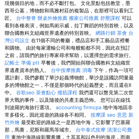
現幾個目的地，而不必不斷打包。 文化景點包括教堂，墨
西哥公墓，博物館和瑪雅村莊的複製品，在那裡可以看到工
匠。
台中整脊
辦桌外燴推薦
搬家公司推薦
舒壓課程
可以
看到各種表演，例如馬術示威，拉丁舞蹈的特別首映，以及
聯合國教科文組織世界遺產的特別首映。
網路行銷
茶會
台
灣公司設立
在11個不同的餐廳，禮品店和手工藝品店裡餐
和購物。 由於每家運輸公司和每艘船都不同，因此在預訂
之前，請我們的旅行專家尋求幫助，以選擇您的需求旅行。
記帳士 準備 ptt
早餐後，我們開始與聯合國教科文組織世
界遺產資本的熟人。
台中按摩推薦
消毒
下午，作為一項可
選計劃，我們參觀了華沙起義博物館，華沙是該國訪問量最
多的博物館之一，不僅是那個時代的起義歷史，而且還在II
中。
谷歌seo
茶會點心
撥筋課程
我們還可以瞥見第二次世
界大戰的事件，以及隨後的共產主義恐怖。 您可以在線找
到波羅的海旅行選項。
accounting firmcpa
地中海地區非
常多樣化，因此巡遊的路線各不相同。
按摩課
seo 意思
新
竹外燴
最受歡迎的路線之一是西地中海，它影響了巴塞羅
那，馬賽，尼斯和羅馬等城市。
台中泰式按摩
清潔公司費
用
東地中海路線影響希臘，土耳其和以色列的海岸，而南