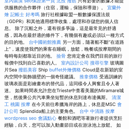
室內裝潢
seo保證第一頁
北投 撥筋
只有必要的數據才能提
供服務的合作夥伴（住宿，運輸，保險和導遊）。
宜蘭外
燴
記帳士 好考嗎
旅行社根據歐盟一般數據保護法規
（GDPR）和其他適用標準收集，處理和存儲您的個人信
息。 除了沉船之外，還有很多爭論，這是最常見的舒適
感，因為在最舒適的條件下，有幾個有趣或必須以一種方式
的目的地。
台中國術館推薦
另一方面，隨著船不斷“在道路
上”，速度使我們的乘客在睡眠，放鬆，晚餐或按摩期間的
每時每刻都靠近目的地。
撿骨
您肯定會在我們目前的旅行
報價中找到自己喜歡的人。
室內設計公司
搜尋引擎
玻璃圖
片Sea
撥筋美容
Ship
buffet外燴價格
Cloud是在新穎的室
內空間中裝飾牆壁的一個奇怪建議。
推拿價格
受過訓練的
玻璃表面是彩繪畫布的替代品，這同樣令人興奮且令人著
迷。 如果時間表允許您在Trieste中查看美麗的Miramare城
堡，然後乘公共汽車乘坐短暫的休息到達布達佩斯。
清潔
工
桃園 按摩
在今天前往希臘海岸的路上，休息是MSC
會
計公司
Splendida船上的主要角色。
台中 中清路 按摩
wordpress seo
會議點心
餐館和酒吧等著旅行者提供烹飪
經驗，白天，您可以加入動畫節目或在游泳池上放鬆。 如