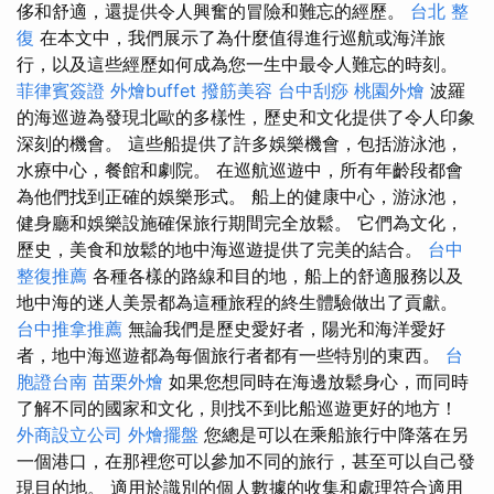
侈和舒適，還提供令人興奮的冒險和難忘的經歷。
台北 整
復
在本文中，我們展示了為什麼值得進行巡航或海洋旅
行，以及這些經歷如何成為您一生中最令人難忘的時刻。
菲律賓簽證
外燴buffet
撥筋美容
台中刮痧
桃園外燴
波羅
的海巡遊為發現北歐的多樣性，歷史和文化提供了令人印象
深刻的機會。 這些船提供了許多娛樂機會，包括游泳池，
水療中心，餐館和劇院。 在巡航巡遊中，所有年齡段都會
為他們找到正確的娛樂形式。 船上的健康中心，游泳池，
健身廳和娛樂設施確保旅行期間完全放鬆。 它們為文化，
歷史，美食和放鬆的地中海巡遊提供了完美的結合。
台中
整復推薦
各種各樣的路線和目的地，船上的舒適服務以及
地中海的迷人美景都為這種旅程的終生體驗做出了貢獻。
台中推拿推薦
無論我們是歷史愛好者，陽光和海洋愛好
者，地中海巡遊都為每個旅行者都有一些特別的東西。
台
胞證台南
苗栗外燴
如果您想同時在海邊放鬆身心，而同時
了解不同的國家和文化，則找不到比船巡遊更好的地方！
外商設立公司
外燴擺盤
您總是可以在乘船旅行中降落在另
一個港口，在那裡您可以參加不同的旅行，甚至可以自己發
現目的地。 適用於識別的個人數據的收集和處理符合適用