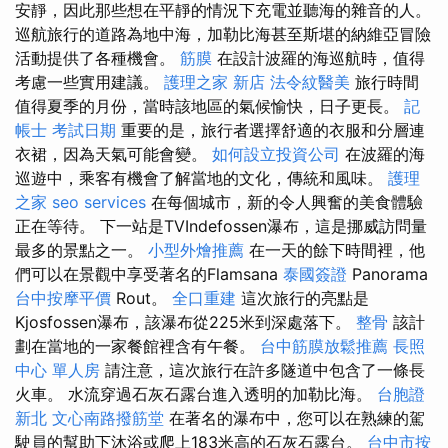
安靜，因此那些想在平靜的情況下充電並聽海的雜音的人。
巡航旅行的道路為地中海，加勒比海甚至斯堪的納維亞冒險
活動提供了各種機會。
筋膜
在設計波羅的海巡航時，值得
考慮一些實用建議。
護理之家 新店
法令紋醫美
旅行時間
值得夏季的月份，當時該地區的氣候愉快，日子更長。
記
帳士 考試日期
重要的是，旅行者選擇舒適的衣服和分層連
衣裙，因為天氣可能會變。
如何設立投資公司
在波羅的海
巡遊中，乘客有機會了解當地的文化，傳統和風味。
護理
之家
seo services
在每個城市，新的令人興奮的美食體驗
正在等待。 下一站是TVIndefossen瀑布，這是挪威訪問量
最多的景點之一。
小型外燴推薦
在一天的餘下時間裡，他
們可以在景觀中享受著名的Flamsana
泰國簽證
Panorama
台中按摩平價
Rout。
全口重建
這次旅行的亮點是
Kjosfossen瀑布，該瀑布從225米到深處落下。
整骨
該計
劃在當地的一家餐館裡含有午餐。
台中筋膜放鬆推薦
長照
中心 單人房
請注意，這次旅行在許多隧道中包含了一條長
火車。 水流穿過石灰石露台進入透明的加勒比海。
台胞證
新北
文心南路撥筋堂
在著名的瀑布中，您可以在熟練的駕
駛員的幫助下沐浴或爬上183米高的石灰石露台。
台中市按