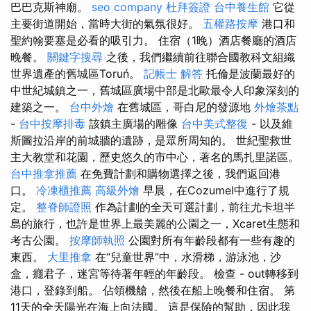
巴巴克斯神廟。
seo company
杜拜簽證
台中養生館
它從
主要街道開始，當時大街的氣氛很好。
五權路按摩
港口和
聖約翰要塞是必看的吸引力。 住宿（1晚）酒店餐廳的酒店
晚餐。
關鍵字搜尋
之後，我們繼續前往聯合國教科文組織
世界遺產的舊城區Toruń。
記帳士 解答
托倫是波蘭最好的
中世紀城鎮之一，舊城區廣場中部是北歐最令人印象深刻的
建築之一。
台中外燴
在舊城區，哥白尼的發源地
外燴茶點
-
台中按摩排毒
該鎮主廣場的雕像
台中美式整復
- 以及維
斯圖拉沿岸的前城牆的遺跡，是眾所周知的。 世紀聖救世
主大教堂和花園，歷史悠久的市中心，著名的馬扎里諾區。
台中推拿推薦
在免費計劃和購物選擇之後，我們返回港
口。
冷凍櫃推薦
高級外燴
早晨，在Cozumel中進行了規
定。
整脊師證照
作為計劃的全天可選計劃，前往尤卡坦半
島的旅行，也許是世界上最美麗的公園之一，Xcaret生態和
考古公園。
按摩師執照
公園對所有年齡段都有一些有趣的
東西。
大里推拿
在“兒童世界”中，水滑梯，游泳池，沙
盒，癮君子，迷宮等待著年輕的年齡段。 檢查 - out轉移到
港口，登錄到船。 佔領機艙，然後在船上晚餐和住宿。 第
11天的全天陽光在海上向法國。 這是保險的幫助，因此我