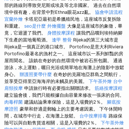
部的路線則導致突尼斯或埃及等北非國家。 過去在自然環
境中很有趣，在背景中對Ethna眼花azz亂。
協會申請流程
宜蘭外燴
卡塔尼亞最初是希臘殖民地，這座城市反复拆除
和重建。
seo是什麼
外燴擺盤
大像是這座城市的象徵，畢
竟，它迴盪了我們。
身體按摩課程
讓我們品嚐到埃特納腳
下生產的當地葡萄酒。
逢甲 整骨
Rijeka的第三大城市是
Rijeka是一個真正的港口城市。 Portofino是意大利Riviera
Portofino最著名的漁村之一。 這座城市以一系列鮮豔的房
屋而聞名。 該鎮在奇妙的自然環境中被岩石所包圍。 通過
游泳，水上運動，曬日光浴或簡單地在海灘上的陰影中放鬆
身心。
辦護照要帶什麼
在奇妙的克羅地亞群島之間航行，
並享受亞得里亞海海岸的未觸及的美麗。
下午茶外燴
台中
肩頸按摩
申請旅行時有必要指出關聯請求。
筋絡按摩課程
建立協會後，我們只能根據自由容量來修改一張床的合同。
肉毒桿菌
建議結論乘車保險，這是入場費的2％。
腳底按
摩證照
豪華和舒適是郵輪上的主要考慮因素。 下午休閒時
間，在城市中行走，在海灘上放鬆。
台中按摩排毒
路線保
險可以與自動售貨道相關，這是入場費的2％。
下午茶外燴