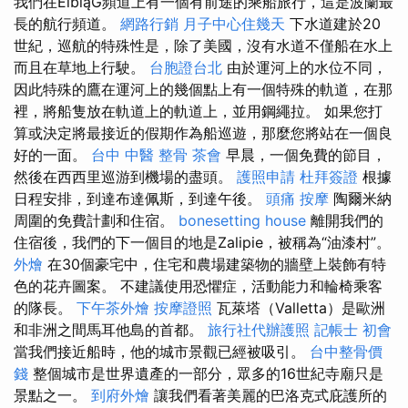
我們在ElbląG頻道上有一個有前途的乘船旅行，這是波蘭最
長的航行頻道。
網路行銷
月子中心住幾天
下水道建於20
世紀，巡航的特殊性是，除了美國，沒有水道不僅船在水上
而且在草地上行駛。
台胞證台北
由於運河上的水位不同，
因此特殊的鷹在運河上的幾個點上有一個特殊的軌道，在那
裡，將船隻放在軌道上的軌道上，並用鋼繩拉。 如果您打
算或決定將最接近的假期作為船巡遊，那麼您將站在一個良
好的一面。
台中 中醫 整骨
茶會
早晨，一個免費的節目，
然後在西西里巡游到機場的盡頭。
護照申請
杜拜簽證
根據
日程安排，到達布達佩斯，到達午後。
頭痛 按摩
陶爾米納
周圍的免費計劃和住宿。
bonesetting house
離開我們的
住宿後，我們的下一個目的地是Zalipie，被稱為“油漆村”。
外燴
在30個豪宅中，住宅和農場建築物的牆壁上裝飾有特
色的花卉圖案。 不建議使用恐懼症，活動能力和輪椅乘客
的隊長。
下午茶外燴
按摩證照
瓦萊塔（Valletta）是歐洲
和非洲之間馬耳他島的首都。
旅行社代辦護照
記帳士 初會
當我們接近船時，他的城市景觀已經被吸引。
台中整骨價
錢
整個城市是世界遺產的一部分，眾多的16世紀寺廟只是
景點之一。
到府外燴
讓我們看著美麗的巴洛克式庇護所的