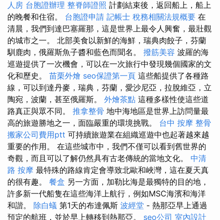
人房
台胞證辦理
整脊師證照
計劃結束後，返回船上，船上
的晚餐和住宿。
台胞證申請
記帳士 稅務相關法規概要
在
清晨，我們到達巴塞羅那，這是世界上最令人興奮，最壯觀
的城市之一。 北部美食以新鮮的海鮮，瑞典肉餃子，芬蘭
馴鹿肉，俄羅斯魚子醬和藍色而聞名。
撥筋美容
波羅的海
巡遊提供了一次機會，可以在一次旅行中發現幾個國家的文
化和歷史。
苗栗外燴
seo保證第一頁
這些船提供了各種路
線，可以到達丹麥，瑞典，芬蘭，愛沙尼亞，拉脫維亞，立
陶宛，波蘭，甚至俄羅斯。
外燴茶點
這種多樣性使這些道
路真正與眾不同。
推拿整骨
地中海地區是世界上訪問量最
高的旅遊勝地之一，面臨嚴重的環境挑戰。
台中 按摩 整骨
搬家公司費用ptt
可持續旅遊業在組織巡遊中也起著越來越
重要的作用。 在這些城市中，我們不僅可以看到舊世界的
奇觀，而且可以了解仍然具有古老傳統的當地文化。
中清
路 按摩
最特殊的路線肯定會導致北歐和峽灣，這在夏天真
的很有趣。
餐盒
另一方面，加勒比海是最獨特的目的地，
許多新一代船隻在這些海洋上航行，例如MSC海濱和海洋
和諧。
除白蟻
第1天的布達佩斯
波經堂
- 熱那亞早上通過
預定的航班，並於早上轉移到熱那亞。
seo公司
室內設計