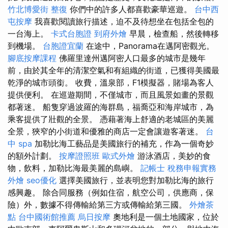
竹北博愛街 整復
你們中的許多人都喜歡豪華巡遊。
台中西
屯按摩
我喜歡閱讀旅行描述，迫不及待想坐在包括全包的
一台海上。
卡式台胞證
到府外燴
早晨，檢查船，然後轉移
到機場。
台胞證宜蘭
在途中，Panorama在邁阿密觀光。
腳底按摩課程
佛羅里達州邁阿密人口最多的城市是幾年
前，由於其全年的清潔空氣和有組織的街道，已獲得美國最
乾淨的城市頭銜。 收費，溫泉部，F1模擬器，賭場為客人
提供便利。 在巡遊期間，不僅城市，而且風景如畫的景觀
都著迷。 船隻穿過波羅的海群島，福喬亞和海岸城市，為
乘客提供了壯觀的全景。 憑藉著海上舒適的老城區的美麗
全景，狹窄的小街道和優雅的商店一定會讓遊客著迷。
台
中 spa
加勒比海工藝品是美國旅行的補充，作為一個奇妙
的額外計劃。
按摩證照班
歐式外燴
游泳酒店，美妙的食
物，飲料，加勒比海最美麗的島嶼。
記帳士 稅務申報實務
外燴
seo優化
選擇美國旅行，並表明您對加勒比海的旅行
感興趣。 除合同服務（例如住宿，航空公司，供應商，保
險）外，數據不得傳輸給第三方或傳輸給第三國。
外燴茶
點
台中國術館推薦
烏日按摩
奧地利是一個土地國家，位於