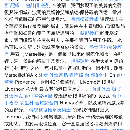
辦
記帳士 會計師 差別
在波蘭，我們參觀了最美麗的文藝
復興時期城市波蘭的貝姆神父和桑德·佩特菲的回憶，當然
包括貝姆將軍的不尋常休息地。
身體撥筋教學
這座城市是
文藝復興時代最美麗的城市，這是由在主廣場和市政廳裝飾
有浮雕和壁畫的葉子房屋所證明的。
臉部撥筋
離開塔諾
市，我們繼續前往克拉科夫，在那裡我們佔用了住宿。 水
晶可以皮划艇，洗澡或享受奇妙的景象。
整骨院的奇妙經
歷
馬賽（Marseille）是一個長期以來的國際化城市，在那
裡，這一景點的移動非常廣泛。
指壓課程
在半天的可選旅
行（4小時）之內，您可以前往普羅旺斯的一個小鎮，距離
Marseillet的Aix
外燴
外燴茶點
換護照
台胞證台中
En
台中
整骨
Provence，距離40分鐘路程。 Livorno是16世紀
Livorno的意大利最古老的港口房屋之一。
台北外燴
辦桌
外燴推薦
台中整骨神醫
發現建於16世紀的Fortezza
台中
手撥燙
養生村
台胞證台南
Nuova堡壘，以及被稱為威尼斯
的新部分。
傳統整復推拿技術士
如果我們最終進入
Livorno，我們可以輕鬆地將其帶到托斯卡納最美麗的城鎮
或比薩。 由於其地理位置，它一直是連接各種歐洲經濟和