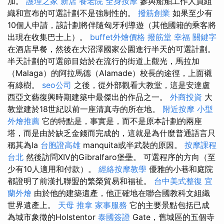
加。
護理之家 新店
養老院
全身按摩
參與船舶工作人員組
織和宣布的可選計劃不是強制性的。
撥筋創業
如果至少有
10個人申請，該計劃將伴隨匈牙利導遊（其他國籍的乘客將
出現在收集巴士上）。
buffet外燴價格
撥筋堂 幸福
關鍵字
在酒店早餐，然後在大沼澤國家公園進行半天的可選計劃。
半天計劃的可選節目始於在流行的街道上觀光，馬拉加
（Malaga）的阿拉馬德（Alamade）校長的途徑，上面襯
有綠樹。
seo公司
之後，從外部觀看大教堂，這是安達盧
西亞文藝復興時期建築中最傑出的作品之一。
外商投資
大
教堂建於18世紀以前一座清真寺的所在地。
附近按摩
小型
外燴推薦
它的特點是，事實是，而不是原本計劃的兩座
塔，而是由於缺乏金錢而完成的，這就是為什麼普通語言只
稱其為la
台胞證高雄
manquita或半武裝的原因。
按摩課程
台北
然後訪問XIV的Gibralfaro堡壘。 可選程序的方向（至
少有10人適用和付款）。
經絡按摩教學
優雅的小巷和庭院
都證明了前漢扎聯盟的繁榮貿易和福祉。
台中美式整復
宜
蘭外燴
由於他的建築遺產，他正確地在聯合國教科文組織
世界遺產上。
天母 推拿
家事服務
它的主要景點包括已成
為城市象徵的Holstentor
泰國簽證
Gate，舊城區的五個寺