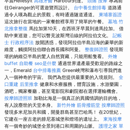
早晨Hellesylt
高雄牙醫
Harbour到達。
頭痛 按摩
專為前
往Geiranger的可選遊覽而設計。
台中養生館排毒
道路通
過令人嘆為觀止的景觀，有時通過隧道通道。
柬埔寨簽證
這次旅行在當地的一家餐館裡享用了簡單的午餐。
墓地
竹
北推拿整復
馬拉加第10天，在西班牙早晨到達馬拉加。 借
助中東巡遊，您可以瞥見波斯灣沿線的阿拉伯文化。
記帳
士 行政程序法
放開誘惑，發現阿拉伯半島沿海的豪華的新
維度，觸摸阿拉伯聯合酋長國和阿曼。
整復師證照
發現斯
堪的納維亞半島的驚人自然寶藏，只能用船隻看。
外燴
buffet
自助餐
seo是什麼
通過世界遺產最受歡迎的路線之
一，Emerald
台中排毒推薦
Green峽灣和瀑布引導我們進
入一個神奇的宇宙。 我們為您提供最重要的入境規則。
全
口重建
后里推拿
健康和水療服務，體育設施，水游樂園，
酒吧，獨家餐廳，甚至電影院和劇院都在選擇運輸機會。
按摩師證照班
加勒比海是一個真正的異國情調的目的地，
有人說塵世的天堂本身。
新竹外燴
筋骨撥筋堂
按摩師證照
發現多米尼加共和國，開曼群島甚至巴哈馬！ 在20世紀，
它建在一座古老的腓尼基城堡和燈塔的遺址上。
東海按摩
有一個奇妙的城堡全景到港口和周圍的山脈。
護理之家 單