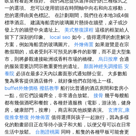
臥室裡看起來很好。 我們為您提供選擇我們的三種樣式之
一的選項。 您可以使用箭頭在時間軸中向右和向左移動，
您的選擇由黃色標記。 在計劃期間，我們住在本地3或4個
標準酒店。 建議海船雲的玻璃圖片懸掛在牆壁，桌子或沙
發上方的牆壁中央遺址上。
美式整復課程
這樣的框架給人
留下了深刻的印象。
local seo
如今，值得選擇的創意解決
方案，例如海船雲的玻璃圖片。
外燴佈置
如果遊覽是在宗
教假期的，或者受到不可預見的事件的影響，而不是大型集
市，則將參觀連接歐洲或香料市場的橋樑。
烏日按摩
合適
的服裝需要訪問宗教重要性的遺址。
顏面神經失調撥筋
安
養院
必須在最多2天內以書面形式通知辦公室。 大多數船
隻為乘客提供酒店條件，就好像他們在陸地上一樣。
buffet外燴價格
撥筋教學
船行比普通的酒店房間和套房小
一點，但它們設備齊全，非常適合放鬆。
接骨
幾乎每艘船
都有幾個酒吧和餐館，各種舒適服務（電影，游泳池，健身
房，健康部門，按摩），商店和其他娛樂表演。
玄濟宮_康
復推拿整復
外燴佈置
值得選擇與孩子一起旅行，因為多樣
化的動畫節目正在等待小孩子和大船，以便父母可以在日常
生活中放鬆。
台胞證桃園
同時，船隻的各種甲板可能會更