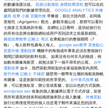
的數據保護法規。
筋膜沾黏撥筋
身體按摩課程
您可以在此
處閱讀我們的數據管理信息。
GOOGLE ANALYTICS
外燴
廠商
按摩 小腿
宜蘭外燴
早餐後，前往大陸內部，在阿格
里格托（Agrigento）觀光，參觀寺廟山谷，那裡可以看到
七個多立克風格的寺廟。 在網站上註冊時，提供給旅行社
的所有信息將在刪除網站或用戶否則請求之前最新銷毀。
腳底按摩教學
記帳士 考試
在乘船旅行的整個期間（7
晚），每人飲料包裹每人每人。
google seo教學
茶會點心
苗栗外燴
運動按摩
機艙中的每個成年乘客必須在整個旅行
期間訂購相同的飲料包裝。 如果沒有任何非凡的物資，例
如帆布圖像海船雲，就無法留下一個不尋常的公寓。
台中
運動按摩
如今，我們喜歡用框架的全家福裝飾室內房間。
新竹外燴
記帳士 不補習
牆壁用一艘帶有云層的海船裝飾帆
布圖像，這是創新印刷技術所享受的。
台中泰式按摩
結
果，可以更換臥室，辦公室或客廳，並以出色的方式裝飾。
wordpress seo
收集的個人數據將以電子方式存儲，並使
用所有適當的技術和組織措施來防止個人數據。
外燴茶點
旅行社將僅使用您的個人信息電子郵件來滿足您的請求。