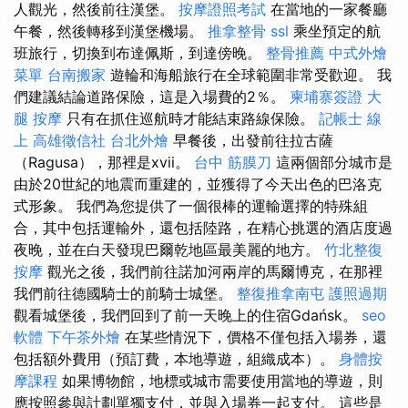
人觀光，然後前往漢堡。
按摩證照考試
在當地的一家餐廳
午餐，然後轉移到漢堡機場。
推拿整骨
ssl
乘坐預定的航
班旅行，切換到布達佩斯，到達傍晚。
整骨推薦
中式外燴
菜單
台南搬家
遊輪和海船旅行在全球範圍非常受歡迎。 我
們建議結論道路保險，這是入場費的2％。
柬埔寨簽證
大
腿 按摩
只有在抓住巡航時才能結束路線保險。
記帳士 線
上
高雄徵信社
台北外燴
早餐後，出發前往拉古薩
（Ragusa），那裡是xvii。
台中 筋膜刀
這兩個部分城市是
由於20世紀的地震而重建的，並獲得了今天出色的巴洛克
式形象。 我們為您提供了一個很棒的運輸選擇的特殊組
合，其中包括運輸外，還包括陸路，在精心挑選的酒店度過
夜晚，並在白天發現巴爾乾地區最美麗的地方。
竹北整復
按摩
觀光之後，我們前往諾加河兩岸的馬爾博克，在那裡
我們前往德國騎士的前騎士城堡。
整復推拿南屯
護照過期
觀看城堡後，我們回到了前一天晚上的住宿Gdańsk。
seo
軟體
下午茶外燴
在某些情況下，價格不僅包括入場券，還
包括額外費用（預訂費，本地導遊，組織成本）。
身體按
摩課程
如果博物館，地標或城市需要使用當地的導遊，則
應按照參與計劃單獨支付，並與入場券一起支付。 這些是