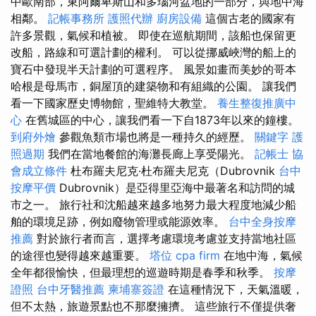
中歐南部，東阿爾卑斯山和多瑙河盆地的一部分，與地中海
相鄰。
記帳事務所
護照代辦
廚房設備
這個古老的國家有
許多景觀，氣候和植被。 即使在巡航期間，該船也保留更
改船，路線和可選計劃的權利。 可以從挪威峽灣的船上的
寶石中發現半天計劃的可選程序。 風景如畫而美妙的哥本
哈根是母馬市，銅屋頂的建築物和有組織的公園。 讓我們
看一下國家歷史博物館，聖維特大教堂。
養生整復推廣中
心
在舊城區的中心，讓我們看一下自1873年以來的鐘樓。
到府外燴
參觀魚類市場也將是一種持久的經歷。
關鍵字
護
照過期
我們在當地餐館的海灘長廊上享受陽光。
記帳士
協
會成立條件
杜布羅夫尼克·杜布羅夫尼克（Dubrovnik
台中
按摩平價
Dubrovnik）是亞得里亞海中最著名和訪問的城
市之一。 旅行社和沈船越來越多地努力最大程度地減少船
舶的環境足跡，例如廢物管理或能源效率。
台中全身按摩
推薦
對於旅行者而言，選擇考慮環境考慮並支持當地社區
的途徑也變得越來越重要。
塔位
cpa firm
在地中海，氣候
全年都很愉快，但最理想的巡遊時期是春季和秋季。
按摩
證照
台中牙醫推薦
柬埔寨簽證
在這種情況下，天氣溫暖，
但不太熱，旅遊景點也不那麼擁擠。 這些旅行不僅提供奢