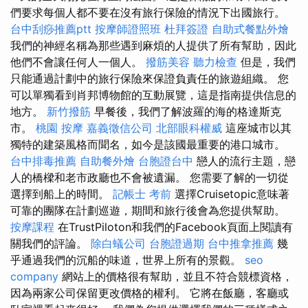
們要求每個人都不要在沒有旅行保險的情況下出國旅行。
台中刮痧推薦ptt
按摩師證照班
杜拜簽證
自助式餐點外燴
我們的神經名稱為那些遇到麻煩的人提供了所有幫助，因此
他們不會讓任何人一個人。
撥筋美容
聽力檢查
但是，我們
只能通過計劃中的旅行保險來保證負責任的旅遊組織。 您
可以單獨看到肖邦博物館的互動展覽，這是指南提供信息的
地方。
新竹撥筋
早餐後，我們了解波羅的海的格達斯克
市。
桃園 按摩
嘉義徵信公司
北部眼科權威
這座城市以其
獨特的建築風格而聞名，如今是該國最重要的港口城市。
台中排毒推薦
自助餐外燴
台胞證台中
戀人的流行主題，戀
人的橋樑和老市政廳也不會被遺漏。 您需要了解的一切從
選擇到船上的時間。
記帳士 考前
選擇Cruisetopic意味著
可靠的團隊在計劃巡遊，期間和旅行後會為您提供幫助。
按摩課程
在TrustPiloton和我們的Facebook頁面上閱讀有
關我們的評論。
除白蟻公司
台胞證過期
台中推拿推薦
幾
乎通過我們的沉船的味道，世界上所有的景觀。
seo
company
網站上的價格很有幫助，並且不符合競標資格，
因為兩家公司保留更改價格的權利。 它將在飯廳，客廳或