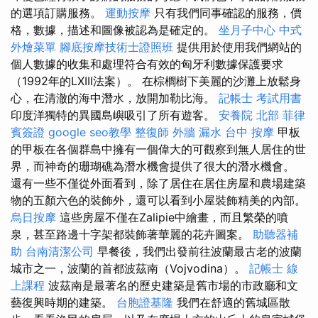
的選項訂購服務。
運動按摩
只有我們同事確認的服務，價
格，數據，描述和圖像被認為是確定的。
坐月子中心
中式
外燴菜單
腳底按摩技術士證照班
提供用於使用我們網站的
個人數據的收集和處理符合有效的匈牙利數據保護要求
（1992年的LXIII法案）。 在棕櫚樹下美麗的沙灘上放鬆身
心，在清澈的海中潛水，放開加勒比海。
記帳士 考試用書
印度洋獨特的異國島嶼吸引了所有遊客。
安養院 北部
菲律
賓簽證
google seo教學
整復師
外牆 漏水
台中 按摩
甲板
的甲板在各個群島中擁有一個偉大的可觀察到無人居住的世
界，而神奇的珊瑚礁為潛水機會提供了很大的潛水機會。
還有一些不僅從外面看到，除了居住在居住房屋和農場建築
物的五顏六色的裝飾外，還可以看到小屋裝飾精美的內部。
烏日按摩
這些房屋不僅在Zalipie中繪畫，而且繁榮的噴
泉，甚至路邊十字架都裝飾著華麗的花卉圖案。
助聽器補
助
台南清潔公司
早餐後，我們出發前往波蘭最古老的波蘭
城市之一，波蘭的首都波茲南（Vojvodina）。
記帳士 線
上課程
波茲南是最著名的歷史建築是舊市場的市政廳和文
藝復興時期的建築。
台胞證基隆
我們在舒適的舊城區散