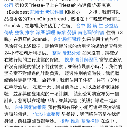
公司
第10天Trieste-早上在Trieste的布達佩斯·基克克
（Budapest
記帳士 考試科目
Kikkik）。 之後，我們可以
品嚐著名的ToruńGingerbread，然後在下午晚些時候前往
Gdańsk，在那裡我們佔用了住宿。
台中 撥 筋 堂 公益店
傳統 整復 推拿 深層 調理 職業 勞損 南屯區的評論
住宿（3
晚）在酒店的Gdańsk。
台北撥筋課程
如果信用卡的旅行
保險符合上述標準，請檢查屬於您的信用卡的保險是否每天
24小時在匈牙利提供。
整骨
餐點外燴
如果沒有，請確保
在旅行期間進行適當的保險。
按摩
會計師證照
當導遊必須
在沒有保險的情況下前往警察，並等待幾個小時時，我們的
辦公室不對錯過的計劃負責。 經過特別的巡遊後，我們繼
續前往馬祖里湖。 旅行後，我們佔用了住宿，住宿（3晚）
在華沙酒店。 在這一天，到目前為止，可以放鬆和恢復經
驗，並參與船隻組織的一項計劃。 該船公司將宣布另一個
計劃，您可以在場地申請，並與當地（英語）導遊一起參
加。
台中國術館推薦
預付費和有序的小組可選程序無法通
過該船傳遞。
竹北推拿整復
早餐後，我們將住宿留在我們
身後，前往該國首都華沙。
按摩 推薦
基隆律師
在途中，