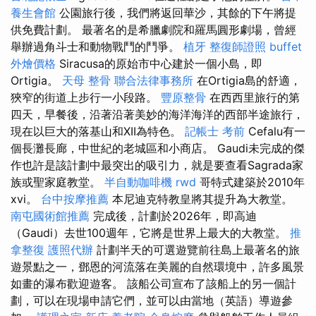
養生會館
公園旅行後，我們將返回華沙，其餘的下午將提
供免費計劃。 最著名的是希臘劇院和羅馬圓形劇場，曾經
舉辦過角斗士和動物戰鬥的鬥爭。
植牙
整復師證照
buffet
外燴價格
Siracusa的原始市中心建於一個小島，即
Ortigia。
天母 整骨
聯合法律事務所
在Ortigia島的舒適，
狹窄的街道上步行一小段路。
豐原整骨
在西西里旅行的第
四天，早餐後，沿著沿著美妙的海洋海洋的西部半途旅行，
現在以巨大的落基山和XII為特色。
記帳士 考前
Cefalu有一
個長灘長廊，中世紀的老城區和小商店。 Gaudi未完成的傑
作也許是該計劃中最突出的吸引力，就是要查看Sagrada家
族或聖家庭教堂。
半自動咖啡機
rwd
哥特式建築於2010年
xvi。
台中按摩推薦
本尼迪克特教皇將其提升為大教堂。
南屯國術館推薦
完成後，計劃於2026年，即高迪
（Gaudi）去世100週年，它將是世界上最大的大教堂。
推
拿整復
護照代辦
計劃半天的可選遊覽前往島上最著名的旅
遊景點之一，鄧恩的河流落在美麗的自然環境中，許多風景
如畫的瀑布歡迎遊客。 該船公司宣布了該船上的另一個計
劃，可以在現場申請它們，並可以由當地（英語）導遊參