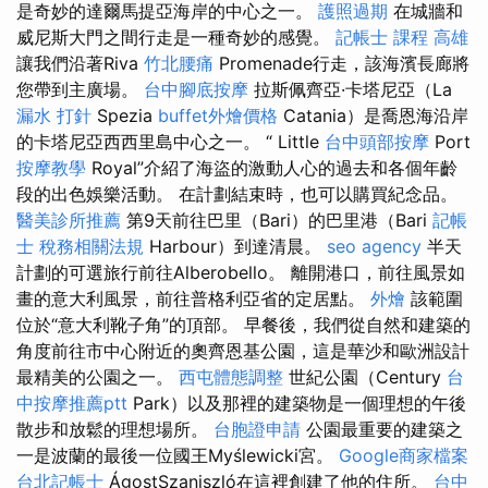
是奇妙的達爾馬提亞海岸的中心之一。
護照過期
在城牆和
威尼斯大門之間行走是一種奇妙的感覺。
記帳士 課程 高雄
讓我們沿著Riva
竹北腰痛
Promenade行走，該海濱長廊將
您帶到主廣場。
台中腳底按摩
拉斯佩齊亞·卡塔尼亞（La
漏水 打針
Spezia
buffet外燴價格
Catania）是喬恩海沿岸
的卡塔尼亞西西里島中心之一。 “ Little
台中頭部按摩
Port
按摩教學
Royal”介紹了海盜的激動人心的過去和各個年齡
段的出色娛樂活動。 在計劃結束時，也可以購買紀念品。
醫美診所推薦
第9天前往巴里（Bari）的巴里港（Bari
記帳
士 稅務相關法規
Harbour）到達清晨。
seo agency
半天
計劃的可選旅行前往Alberobello。 離開港口，前往風景如
畫的意大利風景，前往普格利亞省的定居點。
外燴
該範圍
位於“意大利靴子角”的頂部。 早餐後，我們從自然和建築的
角度前往市中心附近的奧齊恩基公園，這是華沙和歐洲設計
最精美的公園之一。
西屯體態調整
世紀公園（Century
台
中按摩推薦ptt
Park）以及那裡的建築物是一個理想的午後
散步和放鬆的理想場所。
台胞證申請
公園最重要的建築之
一是波蘭的最後一位國王Myślewicki宮。
Google商家檔案
台北記帳士
ÁgostSzaniszló在這裡創建了他的住所。
台中