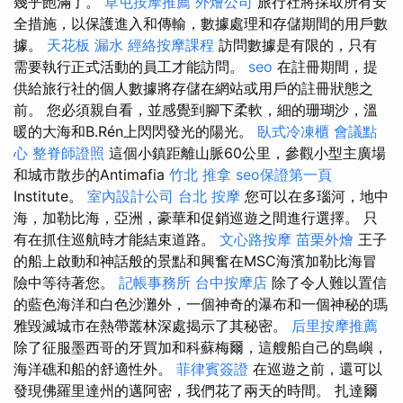
幾乎飽滿了。
草屯按摩推薦
外燴公司
旅行社將採取所有安
全措施，以保護進入和傳輸，數據處理和存儲期間的用戶數
據。
天花板 漏水
經絡按摩課程
訪問數據是有限的，只有
需要執行正式活動的員工才能訪問。
seo
在註冊期間，提
供給旅行社的個人數據將存儲在網站或用戶的註冊狀態之
前。 您必須親自看，並感覺到腳下柔軟，細的珊瑚沙，溫
暖的大海和B.Rén上閃閃發光的陽光。
臥式冷凍櫃
會議點
心
整脊師證照
這個小鎮距離山脈60公里，參觀小型主廣場
和城市散步的Antimafia
竹北 推拿
seo保證第一頁
Institute。
室內設計公司
台北 按摩
您可以在多瑙河，地中
海，加勒比海，亞洲，豪華和促銷巡遊之間進行選擇。 只
有在抓住巡航時才能結束道路。
文心路按摩
苗栗外燴
王子
的船上啟動和神話般的景點和興奮在MSC海濱加勒比海冒
險中等待著您。
記帳事務所
台中按摩店
除了令人難以置信
的藍色海洋和白色沙灘外，一個神奇的瀑布和一個神秘的瑪
雅毀滅城市在熱帶叢林深處揭示了其秘密。
后里按摩推薦
除了征服墨西哥的牙買加和科蘇梅爾，這艘船自己的島嶼，
海洋礁和船的舒適性外。
菲律賓簽證
在巡遊之前，還可以
發現佛羅里達州的邁阿密，我們花了兩天的時間。 扎達爾