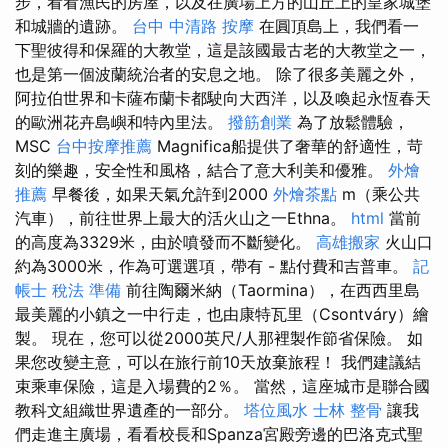
步，看看漁民的房屋，以及在廣場上方的山丘上的皇家城堡
和城牆的遺跡。
台中 中清路 按摩
在圓頂島上，我們看一
下聖彼得和保羅的大教堂，這是該國最古老的大教堂之一，
也是第一個波蘭統治者的安息之地。 除了很多美麗之外，
阿拉伯世界和卡薩布蘭卡都駛向大西洋，以及喚起永恆春天
的歐洲花卉島嶼和特內里法。
撥筋創業
為了放鬆體驗，
MSC
台中按摩推薦
Magnifica船提供了奢華的舒適性，苛
刻的樂趣，安全性和風格，結合了意大利美和優雅。
外燴
推薦
早餐後，如果天氣允許到2000
外燴茶點
m（乘公共
汽車），前往世界上最大的活火山之一Ethna。
html
當前
的高度為3329米，由於噴發而不斷變化。
高雄搬家
火山口
約為3000米，作為可選選項，帶有 - 點付費和吉普車。
記
帳士 稅法 準備
前往陶爾米納（Taormina），在西西里島
最美麗的小鎮之一中行走，也由康特瓦里（Csontváry）繪
製。 現在，您可以從2000英尺/人那裡製作節省保險。 如
果您改變主意，可以在旅行前10天放棄旅程！ 我們建議結
束乘車保險，這是入場費的2％。 當然，這座城市是聯合國
教科文組織世界遺產的一部分。
塔位風水
士林 整骨
讓我
們走進主廣場，看看校長和Spanza宮殿旁邊的巴洛克式聖