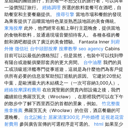
室組織的團體旅行，對於唯一不想交往的旅行者，可以與單
一溢價預訂旅行。
經絡調理
所選的飲料套餐可在酒吧，自
助餐室和主要餐廳提供。
搜尋引擎
當地市場和餐館的發現
為乘客提供了品嚐當地特色菜並熟悉該地區的美食傳統。
東海按摩
此外，他們經常在船上舉行主題晚會，提供當地
的食物和飲料，並通過現場音樂招待客人。 各種各樣的餐
館和酒吧都提供了廣泛的美食體驗。 Fantasta Inner
到府
外燴
徵信社
台中頭部按摩
按摩教學
seo agency
Cabins
目前可以以最低的價格預訂，但是當然，包裝中可以找到帶
有陽台或遊艇俱樂部套房的更大房間。
台中油壓
我們的員
工或頂級巡洋艦專門從事巡遊，這就是為什麼他們為客戶提
供所有必要的信息並幫助預訂巡航的原因。 它建於20世紀
中葉，是歐洲最大的木結構之一（一次可容納3,000人）。
經絡按摩課程費用
在欣賞聖殿的寶貴內部設備之後，我們
繼續前往弗羅茨瓦夫（Wrocław），在那裡我們可以在下午
的散步中了解下西里西亞的首都的景象，例如。
竹北整復
推拿推薦
弗羅茨瓦夫（Wrocław）的住宿，酒店餐廳的可
選晚餐。
台北記帳士
居家清潔300元
戶外婚禮
近視老花雷
射費用
參與廣告宣傳的可選程序是可選的。
html
如果至少