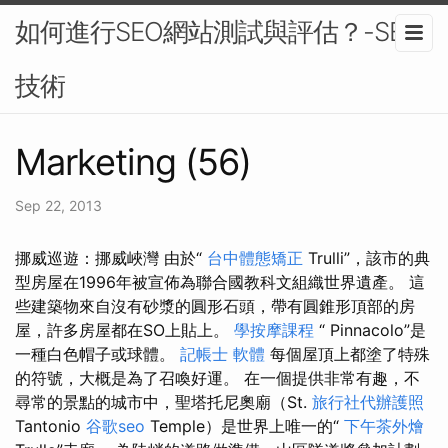
如何進行SEO網站測試與評估？-SEO
技術
Marketing (56)
Sep 22, 2013
挪威巡遊：挪威峽灣 由於“
台中體態矯正
Trulli”，該市的典
型房屋在1996年被宣佈為聯合國教科文組織世界遺產。 這
些建築物來自沒有砂漿的圓形石頭，帶有圓錐形頂部的房
屋，許多房屋都在SO上貼上。
學按摩課程
“ Pinnacolo”是
一種白色帽子或球體。
記帳士 軟體
每個屋頂上都塗了特殊
的符號，大概是為了召喚好運。 在一個提供非常有趣，不
尋常的景點的城市中，聖塔托尼奧廟（St.
旅行社代辦護照
Tantonio
谷歌seo
Temple）是世界上唯一的“
下午茶外燴