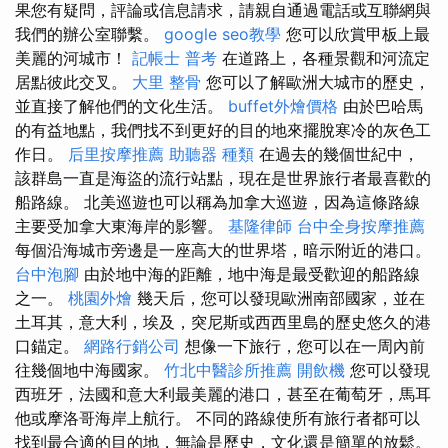
果您有疑問，評論或信息請求，請親自通過電話或互聯網與
我們的辦公室聯繫。
google seo教學
您可以欣賞甲板上最
美麗的河城市！
記帳士 普考
在道路上，各種景觀和河流定
居點彼此交叉。
大里 整骨
您可以了解歐洲大城市的歷史，
並直接了解他們的文化生活。
buffet外燴價格
由於巴哈馬
的有益地點，我們找不到更好的目的地來擺脫寒冷的灰色工
作日。
后里按摩推薦
助聽器 種類
在過去的幾個世紀中，
該群島一直是海盜的流行站點，現在是世界旅行者最喜歡的
船路線。 北美巡遊也可以稱為加拿大巡遊，因為這條路線
主要受加拿大東海岸的影響。
基隆律師
台中全身按摩推薦
每個沿海城市旁邊是一座高大的世界塔，暗示附近的港口。
台中泡腳
由於地中海的距離，地中海是最受歡迎的船路線
之一。
桃園外燴
幾天后，您可以發現歐洲南部國家，並在
土耳其，意大利，埃及，突尼斯或西西里島的歷史悠久的港
口錨定。
網路行銷公司
想像一下旅行，您可以在一周內前
往幾個地中海國家。
竹北中醫診所推薦
開飲機
您可以發現
西班牙，法國和意大利最美麗的港口，甚至在葡萄牙，馬耳
他或摩洛哥海岸上航行。 不同的路線使所有旅行者都可以
找到最合適的目的地，無論是歷史，文化還是簡單的放鬆。