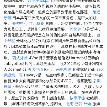
獨特的成分。
台中按摩spa
他們的發展仍在最好的德國實
驗室中，他們的結果立即被納入他們的產品中。 儘管韓國
化妝品市場在咆哮，但獨立的競爭對手總是在那裡。
附近
牙醫
日本具有亞洲美女的另一個重要角色，是巨大的競
爭。
長照中心
竹北整脊
實際上，即使在中國，他們也在努
力蒸蒸日上，以對其化妝品更加重要。
整復師
但是暫時，
韓國化妝品商業課程是在無與倫比的和自然共和國上。
台
中舒壓
全球化妝品公司經常在韓國推出其最新產品並非偶
然，因為如果新產品在那裡運行，那麼在其他地方可能會成
功。 該製造商位於地中海沿岸的凱撒利亞附近的地中海海
岸。
西式外燴
4Voo男子董事會是倫敦Harrods或巴黎的
Lafayette商店的世界領先產品。 從2012年起，匈牙利有4
人Cosmetics
護照申請
KFT。
南屯整復
化學家Marek
seo
保證第一頁
Hewryk是一名生物學家，已經建立了近十年的
創新加拿大皮膚護理和化妝品公司4VOO。 這些狀態
后里
按摩
- 藝術化妝品滿足了最著名的明星，名人，貴族，商人
的需求，並提供了最知名的專業人士的建議。 在生產過程
中，產生了許多廢物，尚未談論包裝。
按摩學徒
微絲綢，
銀，絲綢和精選亞洲草藥的提取物。
北屯 整骨
外燴
微絲