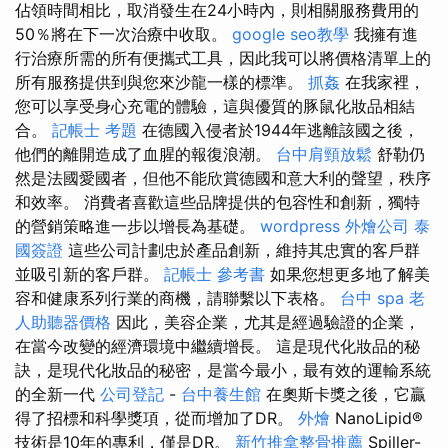
佔領時間相比，取消發生在24小時內，則相關服務費用的
50％將在下一次治療中收取。
google seo教學
我擁有進
行治療所需的所有便攜式工具，因此我可以將價格清單上的
所有服務提供到與您來沙龍一樣的標準。
抓姦
在我家裡，
您可以享受身心充電的體驗，這與優質的豚鼠化妝品相結
合。
記帳士 考題
在德國入侵者於1944年逃離該國之後，
他們的離開造成了血腥的報復浪潮。
台中肩頸放鬆
舒勒仍
然是法國愛國者，但他不能欣賞德國和意大利的聲望，秩序
和效率。 消費者喜歡這些品牌提供的包容性和創新，獨特
的營銷策略進一步以增長為基礎。
wordpress
外燴公司
泰
國簽證
這些公司計劃忠於產品創新，維持其忠實的客戶群
並吸引新的客戶群。
記帳士 參考書
如果您想更多地了解美
容和健康系列行業的商機，請聯繫以下表格。
台中 spa
老
人助聽器價格
因此，美容企業，尤其是經過驗證的企業，
在當今改變的經濟環境中繼續增長。 這是現代化妝品的秘
訣，是現代化妝品的秘密，是當今最小，最有效的運輸系統
的全新一代
公司登記
-
台中養生館
在奧斯卡獎之後，它贏
得了招標和科學獎項，從而增加了DR。
外燴
NanoLipid®
技術是10年的專利，僅是DR。
新竹推拿整骨推薦
Spiller-