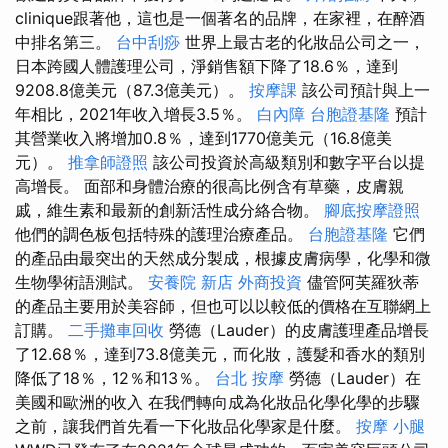
clinique跟著他，這也是一個著名的品牌，在家裡，在醉酒
中排名第三。
台中刮痧
世界上最古老的化妝品公司之一，
日本跨國人體護理公司，淨銷售額下降了18.6％，達到
9208.8億美元（87.3億美元）。
按摩課
該公司預計與上一
年相比，2021年收入增長3.5％。
白內障
台胞證基隆
預計
其營業收入將增加0.8％，達到1770億美元（16.8億美
元）。
推拿師證照
該公司投資於高級類別和數字平台以提
高增長。 面部和身體治療的很高比例含有草藥，皮膚親
戚，維生素和最新的創新活性成分絡合物。
腳底按摩證照
他們的調色板包括特殊的護理治療產品。
台胞證基隆
它們
的產品由最突出的天然成分製成，根據皮膚病學，化學和微
生物學術語測試。
安養院 新店
外商投資
儘管阿芙羅狄蒂
的產品主要用於美容師，但也可以以較低的價格在互聯網上
訂購。
二手攤車回收
勞德（Lauder）的皮膚護理產品增長
了12.68％，達到73.8億美元，而化妝，護髮和香水的類別
降低了18％，12％和13％。
台北 按摩
勞德（Lauder）在
美國和歐洲的收入 在我們轉向成為化妝品化學化學的步驟
之前，讓我們首先看一下化妝品化學家是什麼。
按摩 小腿