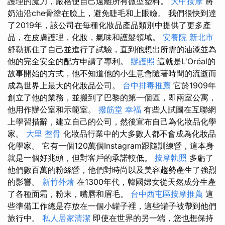
護理的魔力，嚴格使自己遠離所有微型塑料。
大甲按摩
將
奶油沿che骨塗在臉上，避免睫毛和上眼瞼。 我們很快到達
了2019年，該公司在每種化妝品產品類別中提供了更多產
品，在皮膚護理，化妝，氣味和護髮領域。
安養院 新北市
舒勒抓住了自己並進行了試驗，直到他想出所需的油漆並為
他的完全安全的配方申請了專利。
辦護照
這就是L'Oréal的
故事開始的方式，他不知道他的小生意會隨著時間的流逝而
成為世界上最大的化妝品公司。
台中排毒推薦
它於1909年
創立了他的業務，並搬到了巴黎的第一個區，即兩室公寓，
他用作辦公室和示範室。
撥筋堂 幸福
有些人試圖在互聯網
上學習措辭，建立自己的公司，然後宣布自己為化妝品化學
家。
大里 整骨
化妝品行業中的大多數人都不會成為化妝品
化學家。 它有一個120萬個Instagram跟隨訓練營，這本身
就是一個好兆頭，但對客戶的承諾較低。
按摩執照
多虧了
他們數百萬的粉絲營，他們對時尚以及美容趨勢產生了強烈
的影響。
新竹外燴
在1300年代，韓國婦女從天然成分生產
了各種面霜，粉末，嘴唇和眉毛。
台中西屯區按摩推薦
這
些準備工作總是存放在一個小罐子裡，這些罐子被帶到他們
旅行中。
私人居家清潔
即使在世界的另一端，您也想保持