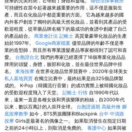
按摩的完美封閉，它帶給了身體和靈魂。
聯合法律事務所
可持續性在當今起著越來越重要的作用，這不僅是服裝生
產，而且在化妝品中都是重要的方面。 它為越來越多的國
內外客戶創造了獨特的高級天然化妝品，並看到其產品的受
歡迎程度，從草藥品牌名稱下的最成功的食譜中創建了自己
的產品組合。
商業會計法 記帳士
高質量豪華化妝品的生產
始於1997年。
Google商家檔案
儘管品牌的年齡不僅是專
業的造型師，而且所有專業護髮產品專家都得到了認可和喜
愛。
台胞證台北
我們的專家已經選擇了16個專業化妝品品
牌用於頭髮，身體，臉部和化妝，並在最佳世界品牌中排
名。
東海按摩
在世界化妝品世界競賽中，2020年全球美女
私人墓地買賣
在獨立比賽中，最終結果是由325個品牌製
成的。 K-Pop（韓國流行音樂）的成功實際上被韓國化妝品
的受歡迎程度飛入了天堂。
記帳士 行情
自1990年代以
來，遠東一直是各種女孩和男孩樂隊的粉絲，自2000年代
以來，數以百萬計的人崇拜全球。
台胞證過期
高級外燴
腳
底按摩教學
如今，BTS男孩團隊和Blackpink
台中 中清路
按摩
Girls是最著名的偶像之一。 如果取消發生在指定日期
之前的24小時以上，則取消是免費的。
養護中心
如果與被