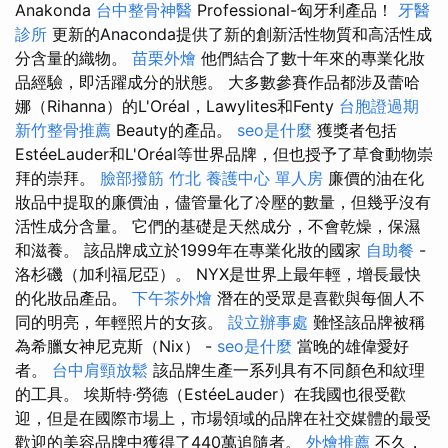
Anakonda
台中整骨神醫
Professional-匈牙利產品！
牙醫
診所
更新的Anaconda提供了新的創新活性物質和高活性成
分含量的織物。
苗栗外燴
他們結合了數十年來的專業化妝
品經驗，即活躍成分的狀態。 大多數參賽作品都涉及蕾哈
娜（Rihanna）的L'Oréal，Lawylites和Fenty
台胞證過期
新竹整骨推薦
Beauty的產品。
seo是什麼
獲獎者包括
EstéeLauder和L'Oréal等世界品牌，但也授予了草食動物崇
拜的崇拜。
臉部撥筋 竹北
養護中心 單人房
廉價的油在化
妝品中提取的廉價油，儘管量化了冷壓的數量，但幾乎沒有
活性成分含量。 它們的基礎是天然成分，不會乾燥，保濕
和滋養。 該品牌成立於1999年在專業化妝的國家
自助餐
-
洛杉磯（加利福尼亞）。 NYX是世界上最年輕，增長最快
的化妝品產品。
下午茶外燴
潛在的受眾是喜歡與每個人不
同的明亮，年輕照片的女孩。
設立辦事處
難怪該品牌被稱
為希臘女神尼克斯（Nix） -
seo是什麼
當晚的雄偉愛好
者。
台中肩頸放鬆
該品牌生產一系列具有不同顏色和紋理
的工具。 埃斯特·勞德（EstéeLauder）在我國也很受歡
迎，但是在國際市場上，市場領域的品牌在社交媒體的最受
歡迎的美容品牌中獲得了440萬追隨者。
外燴推薦
不久，