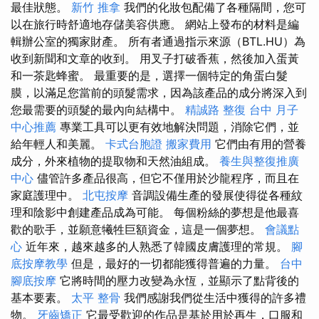
最佳狀態。
新竹 推拿
我們的化妝包配備了各種隔間，您可
以在旅行時舒適地存儲美容供應。 網站上發布的材料是編
輯辦公室的獨家財產。 所有者通過指示來源（BTL.HU）為
收到新聞和文章的收到。 用叉子打破香蕉，然後加入蛋黃
和一茶匙蜂蜜。 最重要的是，選擇一個特定的角蛋白髮
膜，以滿足您當前的頭髮需求，因為該產品的成分將深入到
您最需要的頭髮的最內向結構中。
精誠路 整復 台中
月子
中心推薦
專業工具可以更有效地解決問題，消除它們，並
給年輕人和美麗。
卡式台胞證
搬家費用
它們由有用的營養
成分，外來植物的提取物和天然油組成。
養生與整復推廣
中心
儘管許多產品很高，但它不僅用於沙龍程序，而且在
家庭護理中。
北屯按摩
音調設備生產的發展使得從各種紋
理和陰影中創建產品成為可能。 每個粉絲的夢想是他最喜
歡的歌手，並願意犧牲巨額資金，這是一個夢想。
會議點
心
近年來，越來越多的人熟悉了韓國皮膚護理的常規。
腳
底按摩教學
但是，最好的一切都能獲得普遍的力量。
台中
腳底按摩
它將時間的壓力改變為永恆，並顯示了點背後的
基本要素。
太平 整骨
我們感謝我們從生活中獲得的許多禮
物。
牙齒矯正
它最受歡迎的作品是基於用於再生，口服和