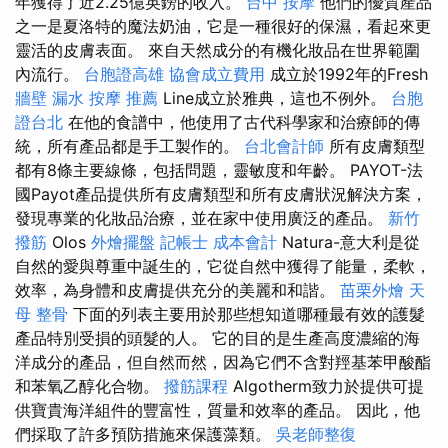
年獲得了近2.25億英鎊的收入。
台中 按摩
他們的優質產品
之一是夏洛特的魔法奶​​油，它是一種很好的保濕，看起來更
靈活的皮膚表面。 來自天然成分的有機化妝品在世界範圍
內流行。
台胞證高雄
協會成立費用
成立於1992年的Fresh
牆壁 漏水
按摩 推薦
Line成立於雅典，這也不例外。
台胞
證台北
在他的食譜中，他使用了古代科學家和治療師的傳
統，所有產品都是手工製作的。
台北會計師
所有皮膚類型
都有8條主要線條，包括問題，靈敏度和年齡。 PAYOT-法
國Payot產品提供所有皮膚類型和所有皮膚狀況解決方案，
發現專業的化妝品治療，並在家中使用廣泛的產品。
新竹
撥筋
Olos
外燴擺盤
記帳士 成本會計
Natura-意大利是從
自然的愛與尊重中誕生的，它從自然中獲得了能量，柔軟，
效率，為身體和皮膚提供充分的美麗和和諧。
苗栗外燴
天
母 整骨
下面的列表主要用於那些想知道哪種最有效的護髮
產品特別受損的頭髮的人。 它的目的是生產高度濃縮的海
洋成分的產品，但自然而然，因為它們不含對羥基苯甲酸酯
和苯氧乙醇化合物。
撥筋課程
Algotherm致力於提供可提
供寶貴海洋組件的豐富性，質量和效率的產品。 因此，他
們採取了許多預防措施來保護藻類。
吳老師整復