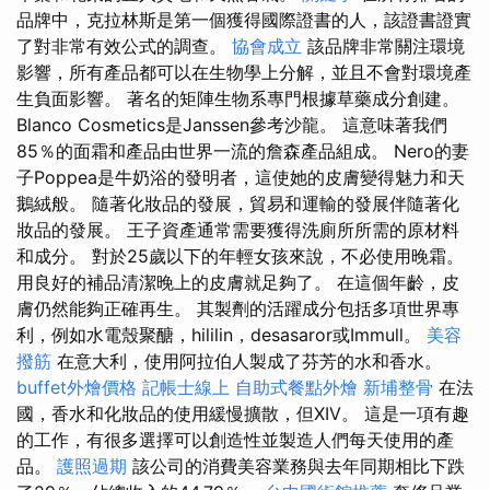
品牌中，克拉林斯是第一個獲得國際證書的人，該證書證實
了對非常有效公式的調查。
協會成立
該品牌非常關注環境
影響，所有產品都可以在生物學上分解，並且不會對環境產
生負面影響。 著名的矩陣生物系專門根據草藥成分創建。
Blanco Cosmetics是Janssen參考沙龍。 這意味著我們
85％的面霜和產品由世界一流的詹森產品組成。 Nero的妻
子Poppea是牛奶浴的發明者，這使她的皮膚變得魅力和天
鵝絨般。 隨著化妝品的發展，貿易和運輸的發展伴隨著化
妝品的發展。 王子資產通常需要獲得洗廁所所需的原材料
和成分。 對於25歲以下的年輕女孩來說，不必使用晚霜。
用良好的補品清潔晚上的皮膚就足夠了。 在這個年齡，皮
膚仍然能夠正確再生。 其製劑的活躍成分包括多項世界專
利，例如水電殼聚醣，hililin，desasaror或Immull。
美容
撥筋
在意大利，使用阿拉伯人製成了芬芳的水和香水。
buffet外燴價格
記帳士線上
自助式餐點外燴
新埔整骨
在法
國，香水和化妝品的使用緩慢擴散，但XIV。 這是一項有趣
的工作，有很多選擇可以創造性並製造人們每天使用的產
品。
護照過期
該公司的消費美容業務與去年同期相比下跌