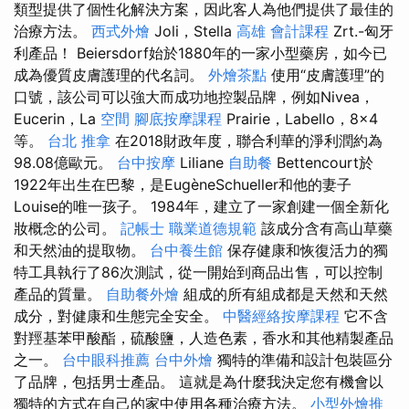
類型提供了個性化解決方案，因此客人為他們提供了最佳的
治療方法。
西式外燴
Joli，Stella
高雄 會計課程
Zrt.-匈牙
利產品！ Beiersdorf始於1880年的一家小型藥房，如今已
成為優質皮膚護理的代名詞。
外燴茶點
使用“皮膚護理”的
口號，該公司可以強大而成功地控製品牌，例如Nivea，
Eucerin，La
空間
腳底按摩課程
Prairie，Labello，8x4
等。
台北 推拿
在2018財政年度，聯合利華的淨利潤約為
98.08億歐元。
台中按摩
Liliane
自助餐
Bettencourt於
1922年出生在巴黎，是EugèneSchueller和他的妻子
Louise的唯一孩子。 1984年，建立了一家創建一個全新化
妝概念的公司。
記帳士 職業道德規範
該成分含有高山草藥
和天然油的提取物。
台中養生館
保存健康和恢復活力的獨
特工具執行了86次測試，從一開始到商品出售，可以控制
產品的質量。
自助餐外燴
組成的所有組成都是天然和天然
成分，對健康和生態完全安全。
中醫經絡按摩課程
它不含
對羥基苯甲酸酯，硫酸鹽，人造色素，香水和其他精製產品
之一。
台中眼科推薦
台中外燴
獨特的準備和設計包裝區分
了品牌，包括男士產品。 這就是為什麼我決定您有機會以
獨特的方式在自己的家中使用各種治療方法。
小型外燴推