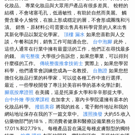
化妝品。 專業化妝品與大眾用戶產品有很多差異。 較輕的
結構，不會堵塞毛孔，低過敏性，有助於自然而美麗。 觸
覺含量令人愉悅，在臉上形成穩定的層，不會形成團塊和污
漬。 銷售 - 原材料公司需要出售具有科學背景的人來出售
其新化學品以製定化學家。
頂樓 漏水
如果您喜歡與人交
談，午餐和談判，銷售工作可能適合您。
台中泡腳
此外，
這些人通常在行業中擁有最靈活的工作，他們正在尋找最多
的錢。
南屯整復
大學很少告訴您，如果您畢業，可以得到
什麼樣的工作。
傳統整復推拿技術士
實際上，如果您學習
科學，他們通常會訓練您成為一名教授。
台胞證
如果您想
擔任化妝品行業的科學家，可以從各種工作中進行選擇。
最近，一些學校開發了專注於美容科學的基本化學計劃。
腳底按摩證照
在美國，這是托萊多大學和辛辛那提大學。
台中外燴
學按摩課程
在加拿大，塞內卡學院還擁有基本的
化妝品科學。
撥筋美容
將我的姓名，電子郵件地址和我的
網站地址保存在我的下一篇文章中。
護照換發
大約55.收入
佔藥物部門的18％，而消費者健康和醫療設備業務分別為
17.01％和27.79％。 每種產品旨在滿足每種皮膚類型的獨特