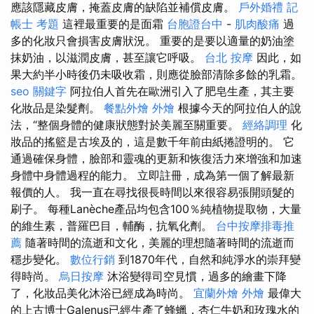
應該隱藏皮膚，掩蓋皮膚的缺陷並補償皮膚。
戶外婚禮
記
帳士 考題
這裡最重要的是面霜
台胞證台中
-
肌肉酸痛
過
多的化妝只會損害皮膚狀況。 重要的是要以適量的奶油塗
抹奶油，以滋潤皮膚，甚至讓它呼吸。
台北 按摩
因此，如
果大約半小時後仍未吸收霜，則應從臉部清除多餘的乳霜。
seo 關鍵字
阿拉伯人首先在歐洲引入了肥皂生產，其主要
化妝品是染髮劑。
餐點外燴
外燴
根據今天的阿拉伯人的說
法，“整個身體的健康狀態對於美麗至關重要。
經絡調理
化
妝品的搖籃是古埃及的，這是數千年前由紙捲證明的。 它
通過確保身體，臉部和靈魂的更新和恢復活力來增強和加速
身體中身體過程的能力。 立即註冊，成為第一個了解最新
報價的人。 我一直在尋找很長時間以來很容易張開頭髮的
刷子。 每種Lanèche產品均包含100％純植物提取物，大量
的維生素，普羅巴目，輔酶，抗氧化劑。
台中按摩排毒推
薦
隨著時間的流逝和文化，美麗的理想隨著時間的流逝而
穩步變化。
數位行銷
到1870年代，自然和純淨水的崇拜變
得時尚。
烏日按摩
沐浴變得司空見慣，過多的繪畫下降
了，化妝品美化沐浴已經成為時尚。
宜蘭外燴
外燴
最偉大
的上古博士Galenus已經生產了蜂蠟，杏仁牛奶和玫瑰水的