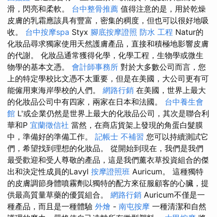
滑，閃亮和柔軟。
台中整骨推薦
值得注意的是，用於乾燥
皮膚的乳霜應該具有豐富，密集的稠度，但也可以很好地吸
收。
台中按摩spa
Styx
腳底按摩證照
防水 工程
Natur的
化妝品尋求獨家使用天然護膚產品，直接和積極地影響皮膚
的代謝。 化妝品通常獲得化學，化學工程，生物學或微生
物學的基本文憑。
會計師事務所
對於大多數公司而言，您
上的特定學校比文憑不太重要，但是在美國，大公司更有可
能僱用東海岸學校的人們。
網路行銷
在美國，世界上最大
的化妝品公司中有四家，兩家在日本和法國。
台中養生會
館
L'或企業仍然是世界上最大的化妝品公司，其次是聯合利
華和P
宜蘭徵信社
當然，在商店貨架上發現的角蛋白髮膜
中，準備好的準備工作。
記帳士 不補習
您可以持續測試它
們，希望找到理想的化妝品。 從開始到現在，我們是我們
最受歡迎和受人尊敬的產品，這是我們薰衣草投資組合的傑
出和決定性成員的Lavyl
按摩證照班
Auricum。 這種獨特
的皮膚調節身體噴霧劑以獨特的配方來征服顧客的心臟，提
供最高質量草藥的優質組合。
網路行銷
Auricum不僅是一
種產品，而且是一種體驗
外燴
-
南屯按摩
一種清潔和自然