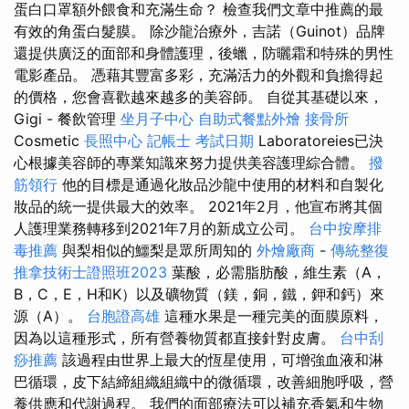
蛋白口罩額外餵食和充滿生命？ 檢查我們文章中推薦的最
有效的角蛋白髮膜。 除沙龍治療外，吉諾（Guinot）品牌
還提供廣泛的面部和身體護理，後蠟，防曬霜和特殊的男性
電影產品。 憑藉其豐富多彩，充滿活力的外觀和負擔得起
的價格，您會喜歡越來越多的美容師。 自從其基礎以來，
Gigi - 餐飲管理
坐月子中心
自助式餐點外燴
接骨所
Cosmetic
長照中心
記帳士 考試日期
Laboratoreies已決
心根據美容師的專業知識來努力提供美容護理綜合體。
撥
筋領行
他的目標是通過化妝品沙龍中使用的材料和自製化
妝品的統一提供最大的效率。 2021年2月，他宣布將其個
人護理業務轉移到2021年7月的新成立公司。
台中按摩排
毒推薦
與梨相似的鱷梨是眾所周知的
外燴廠商
-
傳統整復
推拿技術士證照班2023
葉酸，必需脂肪酸，維生素（A，
B，C，E，H和K）以及礦物質（鎂，銅，鐵，鉀和鈣）來
源（A）。
台胞證高雄
這種水果是一種完美的面膜原料，
因為以這種形式，所有營養物質都直接針對皮膚。
台中刮
痧推薦
該過程由世界上最大的恆星使用，可增強血液和淋
巴循環，皮下結締組織組織中的微循環，改善細胞呼吸，營
養供應和代謝過程。 我們的面部療法可以補充香氣和生物