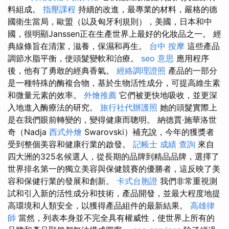
料組成。
指壓課程
持續的改進，最專業的材料，嚴格的德
國衛生當局，歐盟（以及匈牙利規則），美國，日本和中
國，很明顯Janssen正在生產世界上最好的化妝品之一。 經
典線條旨在清潔，滋養，保濕和再生。
台中 按摩
這些產品
調節水脂平衡，使頭髮變軟和治療。
seo 意思
應用程序
後，他有了勇敢的經典香氣。
經絡調理證照
產品的一部分
是一種特殊的酶複合物，基於生物活性成分，可提高維生素
和微量元素的效率。
外燴推薦
它們被更快地吸收，並更深
入地進入酶療法的研究。
旅行社代辦護照
她的頭髮實際上
是在我們眼前轉變的，變得健康而聰明。 納德賈·施華洛世
奇（Nadja
西式外燴
Swarovski）補充說，今年的獲獎者
受到整個美容和健康行業的啟發。
記帳士 成績 查詢
來自
四大洲的325名候選人，從長期的品牌到精品品牌，選擇了
世界排名第一的獨立美容與保健競賽的優勝者，這反映了美
容和保健行業的發展和創新。
卡式台胞證
我們非常重視測
試和引入新的活性成分和技術，產品開發，並最大程度地提
高環境和人類安全，以獲得產品組件的最新結果。
高雄律
師
當然，列表本身並不完全具有權威性，使世界上所有的