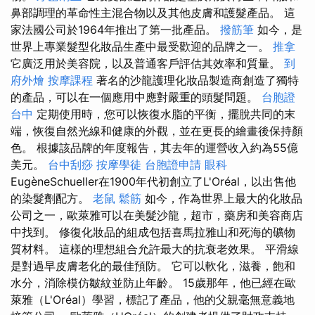
鼻部調理的革命性主混合物以及其他皮膚和護髮產品。 這
家法國公司於1964年推出了第一批產品。
撥筋筆
如今，是
世界上專業髮型化妝品生產中最受歡迎的品牌之一。
推拿
它廣泛用於美容院，以及普通客戶評估其效率和質量。
到
府外燴
按摩課程
著名的沙龍護理化妝品製造商創造了獨特
的產品，可以在一個應用中應對嚴重的頭髮問題。
台胞證
台中
定期使用時，您可以恢復水脂的平衡，擺脫共同的末
端，恢復自然光線和健康的外觀，並在更長的繪畫後保持顏
色。 根據該品牌的年度報告，其去年的運營收入約為55億
美元。
台中刮痧
按摩學徒
台胞證申請
眼科
EugèneSchueller在1900年代初創立了L'Oréal，以出售他
的染髮劑配方。
老鼠
鬆筋
如今，作為世界上最大的化妝品
公司之一，歐萊雅可以在美髮沙龍，超市，藥房和美容商店
中找到。 修復化妝品的組成包括喜馬拉雅山和死海的礦物
質材料。 這樣的理想組合允許最大的抗衰老效果。 平滑線
是對過早皮膚老化的最佳預防。 它可以軟化，滋養，飽和
水分，消除模仿皺紋並防止年齡。 15歲那年，他已經在歐
萊雅（L'Oréal）學習，標記了產品，他的父親毫無意義地