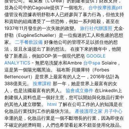
接管公司。 歐萊雅（L'Oréal）的創建者提供了財政支持，
並為公司中的Cagoule提供了一個地方。
台中按摩推薦ptt
儘管沒有證據表明舒勒本人已經參與了暴力行為，但他支持
和資助的組織遭受了一些恐怖，例如一系列暗殺，甚至在
1937年11月發生的一次失敗的政變。
旅行社代辦護照
尤金·
舒勒（EugèneSchueller）是一位痴迷的工人和焦慮的思想
家。
二手餐飲設備
好像他公司的管理不足以抓住他的想
法，並且永遠提出了新的想法。 在接下來的幾年中，他開
發了新產品，例如DOP-第一個現代肥皂
GOOGLE
ANALYTICS
- 無肥皂洗髮水和Ambre
台中spa
Solaire，
這是第一個陽光曬黑油。 福布斯·貝滕庫特（Forbes
Bettencourt）是世界上最富有的人之一，2016年估計為
388億美元。
按摩課程
那一年，她是世界上最富有的女
人，也是法國最富有的男人。
協會成立條件
在LinkedIn上
創建個人資料也是一個好主意，您可以開始與化妝品行業中
的其他人建立聯繫。
html
了解在公司工作的人的知識是在
化妝品行業找到工作的最快方法。
產後護理之家 月子中心
幸運的是，化妝品行業是一個不斷增長的行業，因為即使在
不確定的經濟時期，人們也希望看起來不錯並使用化妝品。