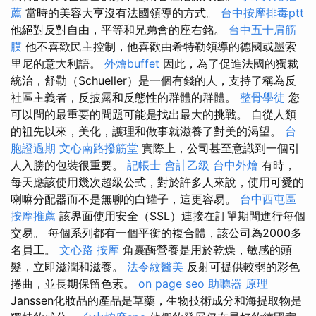
薦
當時的美容大亨沒有法國領導的方式。
台中按摩排毒ptt
他絕對反對自由，平等和兄弟會的座右銘。
台中五十肩筋
膜
他不喜歡民主控制，他喜歡由希特勒領導的德國或墨索
里尼的意大利語。
外燴buffet
因此，為了促進法國的獨裁
統治，舒勒（Schueller）是一個有錢的人，支持了稱為反
社區主義者，反披露和反態性的群體的群體。
整骨學徒
您
可以問的最重要的問題可能是找出最大的挑戰。 自從人類
的祖先以來，美化，護理和做事就滋養了對美的渴望。
台
胞證過期
文心南路撥筋堂
實際上，公司甚至意識到一個引
人入勝的包裝很重要。
記帳士 會計乙級
台中外燴
有時，
每天應該使用幾次超級公式，對於許多人來說，使用可愛的
喇嘛分配器而不是無聊的白罐子，這更容易。
台中西屯區
按摩推薦
該界面使用安全（SSL）連接在訂單期間進行每個
交易。 每個系列都有一個平衡的複合體，該公司為2000多
名員工。
文心路 按摩
角囊酶營養是用於乾燥，敏感的頭
髮，立即滋潤和滋養。
法令紋醫美
反射可提供較弱的彩色
捲曲，並長期保留色素。
on page seo
助聽器 原理
Janssen化妝品的產品是草藥，生物技術成分和海提取物是