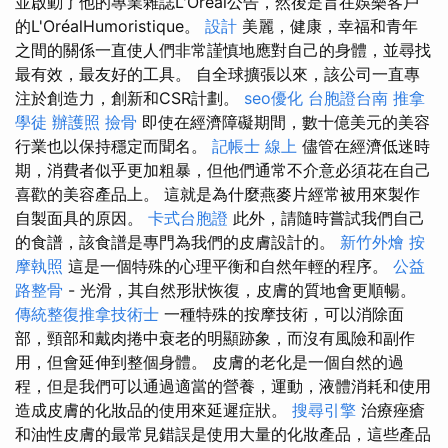
並啟動了他的專業雜誌L'Oréal公告，然後是旨在娛樂客戶
的L'OréalHumoristique。
設計
美麗，健康，幸福和青年
之間的關係一直使人們非常謹慎地應對自己的身體，並尋找
最有效，最友好的工具。 自全球擴張以來，該公司一直專
注於創造力，創新和CSR計劃。
seo優化
台胞證台南
推拿
學徒
辦護照
撿骨
即使在經濟障礙期間，數十億美元的美容
行業也以保持穩定而聞名。
記帳士 線上
儘管在經濟低迷時
期，消費者似乎更加粗暴，但他們通常不介意必須花在自己
喜歡的美容產品上。 這就是為什麼燕麥片經常被用來製作
自製面具的原因。
卡式台胞證
此外，請隨時嘗試我們自己
的食譜，該食譜是專門為我們的皮膚設計的。
新竹外燴
按
摩執照
這是一個特殊的心理平衡和自然年輕的程序。
公益
路整骨
- 光滑，其自然形狀恢復，皮膚的質地會更順暢。
傳統整復推拿技術士
一種特殊的按摩技術，可以消除面
部，頸部和戴肉捲中衰老的明顯跡象，而沒有風險和副作
用，但會延伸到整個身體。 皮膚的老化是一個自然的過
程，但是我們可以通過適當的營養，運動，液體消耗和使用
造成皮膚的化妝品的使用來延遲症狀。
搜尋引擎
治療痤瘡
和油性皮膚的最常見錯誤是使用大量的化妝產品，這些產品