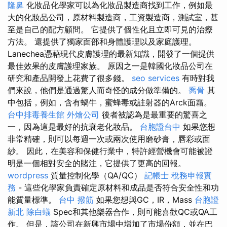
隆鼻
化妝品化學家可以為化妝品製造商找到工作，例如最
大的化妝品公司，原材料製造商，工資製造商，測試室，甚
至是自己的配方顧問。 它提供了個性化且立即可見的治療
方法。 還提供了獨家面部和身體護理以及家庭護理。
Lanechea憑藉現代皮膚護理的最新知識，開發了一個提供
最佳效果的皮膚護理家族。 原因之一是韓國化妝品公司在
研究和產品開發上花費了很多錢。
seo services
有時對我
們來說，他們是通過驚人而奇怪的成分做準備的。
喬骨
其
中包括，例如，含有蝸牛，蜜蜂毒或註射器的Arck面霜。
台中排毒養生館
外燴公司
後者被認為是最重要的驚喜之
一，因為這是最好的抗衰老化妝品。
台胞證台中
如果您想
非常精確，則可以每週一次或兩次使用磨砂膏，唇彩或面
紗。 因此，在美容和保健行業中，特許經營機會可能被證
明是一個相對安全的賭注，它提供了更高的回報。
wordpress
質量控制化學（QA/QC）
記帳士 稅務申報實
務
- 這些化學家負責確定原材料和成品是否符合安全性和功
能質量標準。
台中 撥筋
如果您想與GC，IR，Mass
台胞證
新北
除白蟻
Spec和其他樂器合作，則可能喜歡QC或QA工
作。 但是，該公司在新興市場中增加了市場份額，並在巴