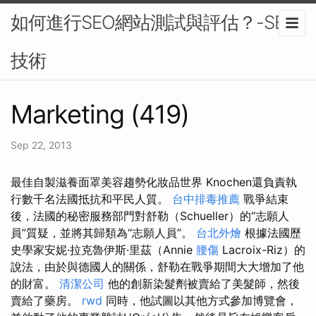
如何進行SEO網站測試與評估？-SEO
技術
Marketing (419)
Sep 22, 2013
最佳自製滋養面罩美容趨勢化妝品世界 Knochen還負責執
行數千名法國抵抗和平民人質。
台中排毒推薦
戰爭結束
後，法國的秘密服務部門對舒勒（Schueller）的“志願人
員”質疑，並將其歸類為“志願人員”。
台北外燴
根據法國歷
史學家安妮·拉克魯伊斯·里茲（Annie
腰傷
Lacroix-Riz）的
說法，由於與德國人的關係，舒勒在戰爭期間大大增加了他
的財富。
清潔公司
他的創新染髮劑被賣給了美髮師，然後
賣給了藥房。
rwd
同時，他試圖以其他方式參加博覽會，