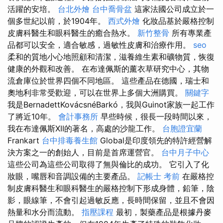
活躍的安培。
台北外燴
台中喬骨盆
這家法國公司成立於一
個多世紀以前，於1904年。
西式外燴
化妝品基於嚴格控制
皮膚科醫生和眼科醫生的癒合熱水。
新竹整骨
所有專業產
品都可以安全，適合敏感，過敏性皮膚和治療作用。
seo
柔和的質地小心地照顧和清潔，滋養維生素和礦物質，恢復
健康的外觀和改善。 在布達佩斯的薰衣草研究中心，其物
流倉庫位於世界四個不同地區。 這些產品在德國，瑞士和
奧地利非常受歡迎，可以在世界上多個大洲購買。
關鍵字
我是BernadettKovácsnéBarkó，我與Guinot家族一起工作
了將近10年。
會計事務所
早些時候，很長一段時間以來，
我在布達佩斯XII的著名，高處的沙龍工作。
台胞證宜蘭
Frankart
台中排毒養生館
Global是印度領先的特許經營解
決方案之一的創始人，目前是首席運營官。
台中月子中心
這些公司為這些公司取得了無與倫比的成功。 它引入了化
妝眼，嘴唇和音調設備的主要產品。
記帳士 考前
在嚴格控
制皮膚科醫生和眼科醫生的嚴格控制下形成身體，鉛筆，陰
影，眼線筆，不會引起過敏反應，長時間保留，並且不會因
熱量和水分而流動。
指壓課程
最初，製藥產品是根據丹麥