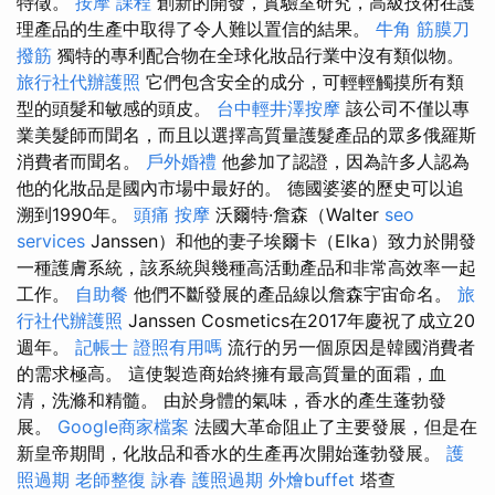
特徵。
按摩 課程
創新的開發，實驗室研究，高級技術在護
理產品的生產中取得了令人難以置信的結果。
牛角 筋膜刀
撥筋
獨特的專利配合物在全球化妝品行業中沒有類似物。
旅行社代辦護照
它們包含安全的成分，可輕輕觸摸所有類
型的頭髮和敏感的頭皮。
台中輕井澤按摩
該公司不僅以專
業美髮師而聞名，而且以選擇高質量護髮產品的眾多俄羅斯
消費者而聞名。
戶外婚禮
他參加了認證，因為許多人認為
他的化妝品是國內市場中最好的。 德國婆婆的歷史可以追
溯到1990年。
頭痛 按摩
沃爾特·詹森（Walter
seo
services
Janssen）和他的妻子埃爾卡（Elka）致力於開發
一種護膚系統，該系統與幾種高活動產品和非常高效率一起
工作。
自助餐
他們不斷發展的產品線以詹森宇宙命名。
旅
行社代辦護照
Janssen Cosmetics在2017年慶祝了成立20
週年。
記帳士 證照有用嗎
流行的另一個原因是韓國消費者
的需求極高。 這使製造商始終擁有最高質量的面霜，血
清，洗滌和精髓。 由於身體的氣味，香水的產生蓬勃發
展。
Google商家檔案
法國大革命阻止了主要發展，但是在
新皇帝期間，化妝品和香水的生產再次開始蓬勃發展。
護
照過期
老師整復 詠春
護照過期
外燴buffet
塔查