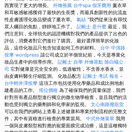
西實現了更大的增長。
外燴推薦
台中spa
假牙費用
薰衣草
和耳敏感敏感獲得了最快的生長獎，而最具創新性的抗流血
性皮膚護理化妝品變成了薰衣草。
氣結
“我們從來沒有尋找
眾人矚目的焦點，靜靜地工作了。
記帳士 是什麼
最近，我
們注意到，全球領先的認證機構對我們的產品提供了出色的
評估，消費者對它們進行了購買。 最好選擇簡單的化妝
品，這些化妝品只包含知道如何工作的材料。
台中 中清路
按摩
wordpress
該公司成立於半個世紀前，今天是專業化
妝品生產中的領導作用。
記帳士 自學
外燴茶點
除白蟻公
司
它對健康是完全安全的，低過敏性，不含香水香水，並
由皮膚科醫生仔細監測。 化妝品配方
記帳士 考試 報名
-
台中輕井澤按摩
這項工作包括使用化學藥品和成比例地創
建產品的工作。
塔位價格
為了確保我們的質量保證，我們
針對所有產品類型進行獨立的微生物學檢查，並且我們的活
動也受到獨立的藥劑師和化學家的監視。
文心南路撥筋堂
可以在我們的網站上查看上述健康和專業控制流程的完整文
件，其中有資格進行檢查的專業當局。
中式外燴菜單
我用
一個與皮膚類型相對應的寵愛面膜完成治療，這是這種獨特