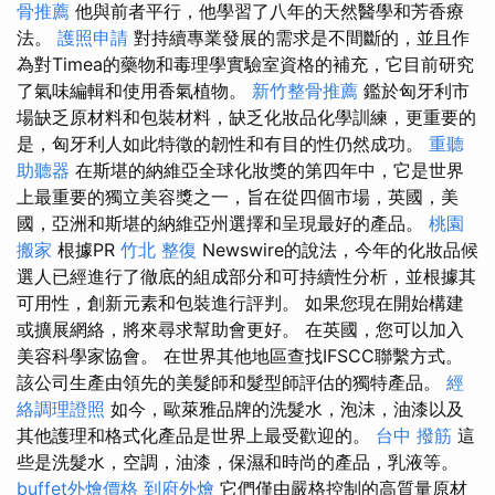
骨推薦
他與前者平行，他學習了八年的天然醫學和芳香療
法。
護照申請
對持續專業發展的需求是不間斷的，並且作
為對Timea的藥物和毒理學實驗室資格的補充，它目前研究
了氣味編輯和使用香氣植物。
新竹整骨推薦
鑑於匈牙利市
場缺乏原材料和包裝材料，缺乏化妝品化學訓練，更重要的
是，匈牙利人如此特徵的韌性和有目的性仍然成功。
重聽
助聽器
在斯堪的納維亞全球化妝獎的第四年中，它是世界
上最重要的獨立美容獎之一，旨在從四個市場，英國，美
國，亞洲和斯堪的納維亞州選擇和呈現最好的產品。
桃園
搬家
根據PR
竹北 整復
Newswire的說法，今年的化妝品候
選人已經進行了徹底的組成部分和可持續性分析，並根據其
可用性，創新元素和包裝進行評判。 如果您現在開始構建
或擴展網絡，將來尋求幫助會更好。 在英國，您可以加入
美容科學家協會。 在世界其他地區查找IFSCC聯繫方式。
該公司生產由領先的美髮師和髮型師評估的獨特產品。
經
絡調理證照
如今，歐萊雅品牌的洗髮水，泡沫，油漆以及
其他護理和格式化產品是世界上最受歡迎的。
台中 撥筋
這
些是洗髮水，空調，油漆，保濕和時尚的產品，乳液等。
buffet外燴價格
到府外燴
它們僅由嚴格控制的高質量原材