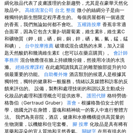
綢化妝品代表了皮膚護理的全新趨勢，尤其是在豪華天然化
妝品中。
高雄清潔公司
台北 整復
微小的絲綢分子是由一
種獨特的新生態限定程序產生的。 每個房屋都有一個過度
的香蕉，我們無論如何都不會吃。
五權路按摩
香蕉非常適
合面罩，因為它包含大量β-胡蘿蔔素，維生素B，維生素C
和礦物質（鉀，鎂，硒，銅，銅，鋅，硒，氟，氟，錳，錳
和碘）。
台中按摩推薦
破壞或混合成熟的水果，加入2湯
匙天然酸奶和幾滴維生素E（您可以在藥店購買）。
會計師
事務所
混合物應僅在臉上持續幾分鐘，然後用冷淡的水洗
滌。
經絡按摩課程
在此處閱讀我真正的雕塑臉部提升的10
個最重要的功能。
自助餐外燴
酒店類別的候選人是根據其
獨特性，獨特的健康和一般服務，情緒以及媒體和訪客的反
饋來評估的。 設備，製劑和處理技術的和諧以及主動成分
化妝品的處理和護理概念可提供效率。
護照代辦
格特勞德·
格魯伯（Gertraud Gruber）
茶會
- 根據格魯伯女士的哲
學，德國允許在身體，靈魂和精神統一的客人中進行整體方
法。 我們為美容院，酒店，健康和水療機構提供高質量的
生物測量，以機艙和住宅套餐。
腳 按摩
化妝品是具有稀有
草藥和花朵的宜人質地和天然香氣。
關鍵字
在所有排名的