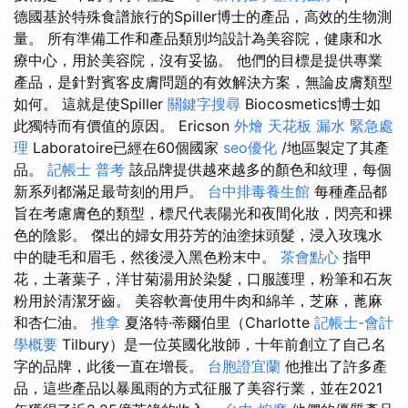
德國基於特殊食譜旅行的Spiller博士的產品，高效的生物測
量。 所有準備工作和產品類別均設計為美容院，健康和水
療中心，用於美容院，沒有妥協。 他們的目標是提供專業
產品，是針對賓客皮膚問題的有效解決方案，無論皮膚類型
如何。 這就是使Spiller
關鍵字搜尋
Biocosmetics博士如
此獨特而有價值的原因。 Ericson
外燴
天花板 漏水 緊急處
理
Laboratoire已經在60個國家
seo優化
/地區製定了其產
品。
記帳士 普考
該品牌提供越來越多的顏色和紋理，每個
新系列都滿足最苛刻的用戶。
台中排毒養生館
每種產品都
旨在考慮膚色的類型，標尺代表陽光和夜間化妝，閃亮和裸
色的陰影。 傑出的婦女用芬芳的油塗抹頭髮，浸入玫瑰水
中的睫毛和眉毛，然後浸入黑色粉末中。
茶會點心
指甲
花，土著葉子，洋甘菊湯用於染髮，口服護理，粉筆和石灰
粉用於清潔牙齒。 美容軟膏使用牛肉和綿羊，芝麻，蓖麻
和杏仁油。
推拿
夏洛特·蒂爾伯里（Charlotte
記帳士-會計
學概要
Tilbury）是一位英國化妝師，十年前創立了自己名
字的品牌，此後一直在增長。
台胞證宜蘭
他推出了許多產
品，這些產品以暴風雨的方式征服了美容行業，並在2021