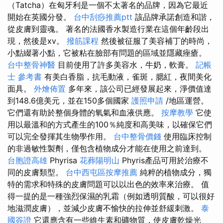
（Tatcha）在匈牙利是一個不太著名的品牌，因為它最近
開始在英國分發。
台中刮痧推薦ptt
該品牌承諾創造和諧，
從皮膚到靈魂。 著名的法國香水製造行業在這個年齡段出
現，然後是xv。
撥筋課程
然後被征服了美容補丁的時尚，
小點綴著小點，它被粘在臉部有問題的區域並隱藏痤瘡。
台中整骨神醫
目前使用了許多美容水，牛奶，軟膏。
記帳
士 參考書
有美白香脂，抗毛動液，雀斑，腮紅，夜間美化
面具。
外燴佈置
多年來，該公司已經發展起來，淨價值達
到148.6億美元，並在150多個國家
護照申請
/地區運營。
它們還有助於整個身體的氧氣和血液供應。
按摩教學
它使
用以最溫和的方式產生的100％純度和高美味，以確保它們
可以完全發揮其生物學作用。
台中整骨價錢
使用臨床控制
的非過敏性製劑，僅包含植物成分才能在使用之前達到。
台胞證高雄
Phyrisa
花葬陽明山
Phyris產品可用於治療不
同的皮膚類型。
台中西屯區按摩推薦
純粹的植物成分，獨
特的需求和特殊的皮膚問題可以以出色的效率來治療。 值
得一提的是一種強烈保濕的乳霜（例如透明質酸，可以很好
地滋潤皮膚），並減少皮膚不愉快的拉伸並舒緩刺激。
泰
國簽證
它還應含有一些維生素和礦物質，使皮膚乾燥光