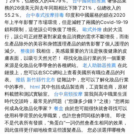
了29％，佔總收入的44.79％。
台中國術館推薦
奢侈品業
務的26億美元與去年同期相比下降了21％，佔總收入的
55.2％。
台中泰式按摩排毒
印度和中國嚴格的鎖在2020
年上半年影響了市場環境，但是減輕了兩國的Covid-19-19
鎖和限制，這使該公司恢復了增長。
歐式外燴
由於大流
行，該公司正經歷著對家庭食品消費的需求不斷增長，而衛
生產品除外的美容和身體護理產品的銷售影響了個人護理的
減少。
整復師
我相信，美感最重要的方法是恢復健康的皮
膚表面，以吸引天然光芒！ 尋找化妝品行業的另一個重要
來源是化妝品化學學會的各種網站。
老人助聽器推薦
在此
鏈接上，您可以在SCC網站上查看美國所有職位產品的列
表。
撥筋 新竹縣竹北市
從雜誌中，您可以了解化妝品行業
中的事件。
html
其中包括成品製造商，工資製造商，原材
料載體和測試實驗室。
台中肩頸按摩
當我與高中職業生涯
時代交談時，最常見的問題（“您賺多少錢？”之後）“您將如
何成為化妝品化學家？
餐盒
由於您可能很快就會尋找可以
使用科學背景的化學職業，也許您會問同樣的事情。 即使
不是代表所有發膜，“角蛋白”一詞仍然會產生相同的效果，
因此值得更仔細地檢查這些護髮產品。 您必須選擇哪種角