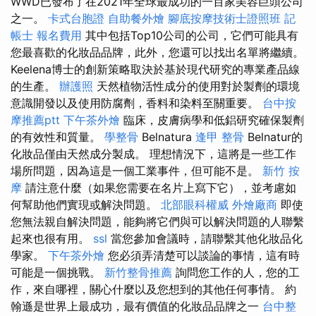
WWD已發布了在2021年全球最成功的一百家美容巨頭公司
之一。
卡式台胞證
自助餐外燴
腳底按摩技術士證照班
記
帳士 報名費用
其中包括Top10公司的公司，它們可能具有
您最喜歡的化妝品品牌，此外，您還可以找出名單將繼續。
Keelena博士的創新策略取決於基於現代研究的專業產品線
的生產。
辦護照
天然植物活性成分的使用對於製劑的環境
意識開發以及使用防腐劑，香料和染料至關重要。
台中按
摩推薦ptt
下午茶外燴
臨床，皮膚病學和低鋁研究確保製劑
的有效性和質量。
學整骨
Belnatura
逢甲 整骨
Belnatur的
化妝品僅由天然成分製成。 理想情況下，這將是一些工作
場所問題，因為這是一個工業事件，但可能不是。
新竹 按
摩
請注意什麼（如果您需要在名片上寫下它），並考慮如
何幫助他們實現或解決問題。
北部眼科權威
外燴廠商
即使
您無法親自解決問題，能夠將它們與可以解決問題的人聯繫
起來也很有用。
ssl
當您參加會議時，請聯繫其他化妝品化
學家。
下午茶外燴
您必須弄清楚可以談論的事情，這有時
可能是一個挑戰。
新竹整骨推薦
詢問您工作的人，您的工
作，來自哪裡，關心什麼以及您想到的其他任何事情。 約
翰遜是世界上最成功，最有價值的化妝品品牌之一
台中整