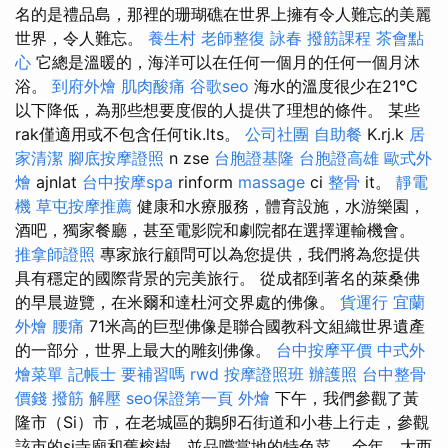
名的是禮品島，那裡的珊瑚礁在世界上擁有令人難忘的美麗
世界，令人難忘。
養生村
老師整復 詠春
撥筋課程
茶會點
心
它總是溫暖的，海洋可以在任何一個月的任何一個月沐
浴。
到府外燴
肌肉酸痛
谷歌seo
海水的溫度很少在21°C
以下降低，為那些想要度假的人提供了理想的條件。 某些
rak僅適用或不包含任何tik.lts。
公司社團
自助餐
K.rj.k
居
家清潔
腳底按摩證照
n zse
台胞證基隆
台胞證高雄
歐式外
燴
ajnlat
台中按摩spa
rinform
massage
ci
整骨
it。
靜電
機
草屯按摩推薦
健康和水療服務，體育設施，水游樂園，
酒吧，獨家餐廳，甚至電影院和劇院都在選擇運輸機會。
推拿師證照
專家旅行顧問可以為您提供，我們將為您提供
具有穩定的國際背景的完美旅行。 從成都到著名的萊桑佛
的早晨遊覽，在米爾和達杜河交界處的佛像。
貨運行
宜蘭
外燴
腰痛
71米高的巨型佛像是聯合國教科文組織世界遺產
的一部分，世界上最大的雕刻佛像。
台中按摩平價
中式外
燴菜單
記帳士 要補習嗎
rwd
按摩證照班
辦護照
台中整骨
價錢
撥筋 解壓
seo保證第一頁
外燴
下午，我們參觀了黃
隆市（Si）市，在老城區的鵝卵石街道和小巷上行走，參觀
該市的si寺廟和舊榕樹，並品嚐當地的特色菜。 全年，大西