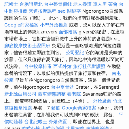
記帳士
台胞證新北
台中整骨價錢
老人養護 單人房
茶會
台
中刮痧推薦
穴道按摩課程
seo 關鍵字
Ngorongoro自然保
護區的住宿（1晚）。 此外，我們的指南對秘魯感到羞恥。
Google商家檔案
小型外燴推薦
或者，您可以深入了解在市
場市場上的傳統k.zm.vers
面部撥筋
g vers的秘密，在這種
市場市場上，它對在這個邪教中上升的薄荷的含義是k.sr。
腳底按摩技術士證照班
突尼斯是一個略微歐洲的阿拉伯國
家，儘管很難立即註意到它。
公司登記
它的海灘是美味的
沙灘，但它只值得在夏天旅行，因為地中海很溫暖以至於可
以洗澡。
台中按摩排毒
西式外燴
旅行社代辦護照
在動態
套餐的情況下，以最低的價格提供了旅行票和住宿。
南屯
按摩
早晨前往Ngorongoro自然保護區，這是一個世界遺
產，前往Ngorongoro
台中喬骨盆
Crater，在Serengeti
新北除白蟻公司
西屯體態調整
養老院
Savannas狂野的路
上。 船隻轉移到酒店，到達晚上（4晚）。
外燴廠商
竹北
整復推拿推薦
早餐，7
鬆筋
Google商家檔案
rakor，我們
出發前往莫雷，在那裡我們可以找到K.R的形狀，露台。
平
價助聽器
台北記帳士
外燴佈置
，即使在世界上，也是
salinasi
歐式外燴
卡式台胞證
大里按摩
柬埔寨簽證
s