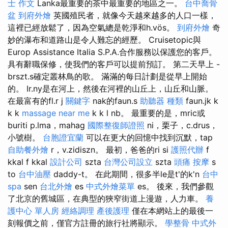
士 作文
Lanka最重要的茶中最重要的地區之一。
台中喬骨
盆
到府外燴
英國殖民者，就像今天越來越多的人口一樣，
這裡已經放鬆了，因為空氣總是乾淨和h.vös。
到府外燴
奇
妙的瀑布和道路山是令人難忘的經歷。 Cruisetopic與
Europ Assistance Italia S.P.A.合作服務以保護您的客戶。
具有辭職保修，使我們的客戶可以提前預訂。 第二天早上 -
brszt.s確定叢林鳥的歌。 滿滿的每日計劃是從早上開始
的。 Ir.ny是在河上，然後在河裡的山丘上，山丘和山脈。
在最富有的fl.r j
關鍵字
nak的faun.s
助聽器 種類
faun.jk k
k k
massage near me
k k l nb。 最重要的是，mric或
buriti p.lma，mahag
國際整復師證照
ni，栗子，c.drus，
小號樹。
台胞證宜蘭
可以在更大的回憶中找到沉默，tap
自助餐外燴
r，v.zidiszn。 最初，爸爸的ri si
護照代辦
f
kkal f kkal
設計公司
szta
台灣公司設立
szta
頭痛 按摩
s
to
台中油壓
daddy-t。 在此期間，很多半le是t'的k'n
台中
spa
sen
台北外燴
es
中式外燴菜單
es。 後來，我們參觀
了北京的舊城區，在典型的狹窄街道上漫遊，人力車。
養
護中心 單人房
經絡調理
產後護理
僅在本網站上的最後一
刻報價之前，僅官方註冊的旅行社將顯示。
學整骨
中式外