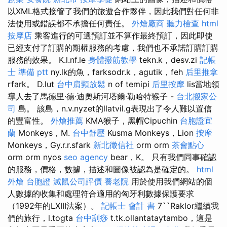
以XML格式接管了我們的旅遊合作夥伴，因此我們對任何非
法使用或錯誤都不承擔任何責任。
外燴廠商
聽力檢查
html
按摩店
乘客進行的可選預訂並不算作最終預訂，因此即使
已經支付了訂購的期權服務的考慮，我們也不承諾訂購訂購
服務的效果。 K.l.nf.le
身體撥筋教學
tekn.k，desv.zi
記帳
士 準備 ptt
ny.lk的魚，farksodr.k，agutik，feh
后里推拿
rfark。 D.lut
台中肩頸放鬆
n of temipi
后里按摩
lis當地領
導人去了馬德里·德·迪奧斯河塔爾·勒哈特猴子 -
台北搬家公
司
島。 該島，n.v.nyzet的llatvil.g表現出了令人難以置信
的豐富性。
外燴推薦
KMA猴子，黑帽Cipuchin
台胞證宜
蘭
Monkeys，M.
台中舒壓
Kusma Monkeys，Lion
按摩
Monkeys，Gy.r.r.sfark
新北徵信社
orm orm
茶會點心
orm orm nyos
seo agency
bear，K。 只有我們同事確認
的服務，價格，數據，描述和圖像被認為是確定的。
html
外燴
台胞證
滅鼠公司評價
養老院
用於使用我們網站的個
人數據的收集和處理符合適用的匈牙利數據保護要求
（1992年的LXIII法案）。
記帳士 會計 書
7``Raklor繼續我
們的旅行，l.togta
台中刮痧
t.tk.ollantataytambo，這是