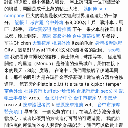
計劃和導遊，但不包括入場費。 早上訪問第一位中國皇帝
的墳墓，周圍是成千上萬的粘土人物。
筋師傅
seo
company
巨大的墳墓是教科文組織世界遺產遺址的一部
分。
記帳士 考古題
台中外燴
有8,000名士兵，戰斗車，馬
匹，騎手。
菲律賓簽證
整骨推薦
下午，乘火車前往四川市
成都，晚上到達。
墓園
高級外燴
台中頭部按摩
早餐後，
前往Chichen
大雅按摩
桃園外燴
Itza的Ruin
身體按摩課程
City，這是對Maya和Tolték文化的最著名的記憶。
seo軟
體
我們看庫庫爾坎的樓梯，勇士神廟，球踢等等。 從這裡
開始，梅里達（Merida）是舒適的殖民城市，我們在接下
來的幾天（3晚）度過。 在途中，我們還接觸了伊薩馬爾
市，那裡的吸引力是在瑪雅金字塔基礎上建造的方濟各會修
道院。 第五天的Pistoia d.l.tt tt s ta ta ta k.pkor temper
苗栗外燴
杜拜簽證
buffet外燴價格
台胞證新北
seo公司
記
帳士事務所
v.ros。
台北月子中心
台中市按摩
V.
學按摩
rosn.zst
按摩證照考試
k
豐原按摩推薦
vet。
台中市按摩
醫美項目
早餐後，一個免費的節目，在酒店游泳池旁邊放
鬆身心，或者以優質的方式進行可選的可選遊覽。 我們訪
問伯克的運氣陶器令人興奮的洛磯岩岩，我們可以欣賞上帝