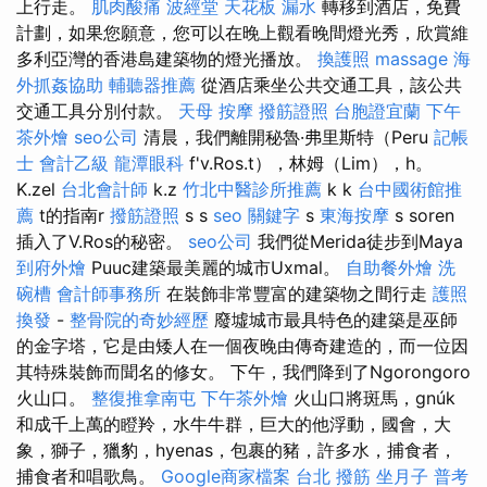
上行走。
肌肉酸痛
波經堂
天花板 漏水
轉移到酒店，免費
計劃，如果您願意，您可以在晚上觀看晚間燈光秀，欣賞維
多利亞灣的香港島建築物的燈光播放。
換護照
massage
海
外抓姦協助
輔聽器推薦
從酒店乘坐公共交通工具，該公共
交通工具分別付款。
天母 按摩
撥筋證照
台胞證宜蘭
下午
茶外燴
seo公司
清晨，我們離開秘魯·弗里斯特（Peru
記帳
士 會計乙級
龍潭眼科
f'v.Ros.t），林姆（Lim），h。
K.zel
台北會計師
k.z
竹北中醫診所推薦
k k
台中國術館推
薦
t的指南r
撥筋證照
s s
seo 關鍵字
s
東海按摩
s soren
插入了V.Ros的秘密。
seo公司
我們從Merida徒步到Maya
到府外燴
Puuc建築最美麗的城市Uxmal。
自助餐外燴
洗
碗槽
會計師事務所
在裝飾非常豐富的建築物之間行走
護照
換發
-
整骨院的奇妙經歷
廢墟城市最具特色的建築是巫師
的金字塔，它是由矮人在一個夜晚由傳奇建造的，而一位因
其特殊裝飾而聞名的修女。 下午，我們降到了Ngorongoro
火山口。
整復推拿南屯
下午茶外燴
火山口將斑馬，gnúk
和成千上萬的瞪羚，水牛牛群，巨大的他浮動，國會，大
象，獅子，獵豹，hyenas，包裹的豬，許多水，捕食者，
捕食者和唱歌鳥。
Google商家檔案
台北 撥筋
坐月子
普考