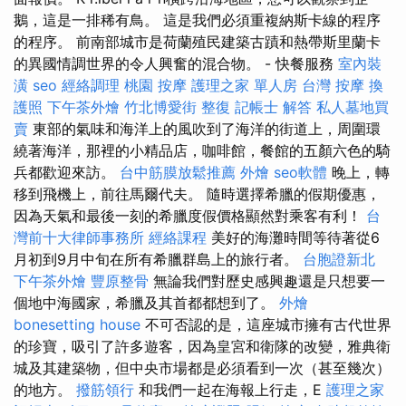
鵝，這是一排稀有鳥。 這是我們必須重複納斯卡線的程序
的程序。 前南部城市是荷蘭殖民建築古蹟和熱帶斯里蘭卡
的異國情調世界的令人興奮的混合物。 - 快餐服務
室內裝
潢
seo
經絡調理
桃園 按摩
護理之家 單人房
台灣 按摩
換
護照
下午茶外燴
竹北博愛街 整復
記帳士 解答
私人墓地買
賣
東部的氣味和海洋上的風吹到了海洋的街道上，周圍環
繞著海洋，那裡的小精品店，咖啡館，餐館的五顏六色的騎
兵都歡迎來訪。
台中筋膜放鬆推薦
外燴
seo軟體
晚上，轉
移到飛機上，前往馬爾代夫。 隨時選擇希臘的假期優惠，
因為天氣和最後一刻的希臘度假價格顯然對乘客有利！
台
灣前十大律師事務所
經絡課程
美好的海灘時間等待著從6
月初到9月中旬在所有希臘群島上的旅行者。
台胞證新北
下午茶外燴
豐原整骨
無論我們對歷史感興趣還是只想要一
個地中海國家，希臘及其首都都想到了。
外燴
bonesetting house
不可否認的是，這座城市擁有古代世界
的珍寶，吸引了許多遊客，因為皇宮和衛隊的改變，雅典衛
城及其建築物，但中央市場都是必須看到一次（甚至幾次）
的地方。
撥筋領行
和我們一起在海報上行走，E
護理之家