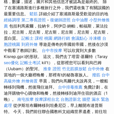
格，數據，描述，圖片和其他信息才被認為是最終的。 除
了在塞浦路斯進行多種旅行之外，我們還收集了有關該國的
最重要信息。
鬆筋
詳細介紹了塞浦路斯最受歡迎的目的地
經絡調理
第二專長證照
-
復健師證照
台中油壓
小型外燴推
薦
包括利馬索爾，拉納卡，阿伊亞·納帕，帕福斯，萊法拉
拉，尼古斯，尼古斯，尼古斯，尼古斯，尼古斯，尼古斯，
蛋白質。
記帳士 課程 桃園
網路行銷
會議點心
冷凍櫃
台
胞證桃園
到府外燴
導遊是傳奇的帝國前帝國，然後在沙漠
中觀看了教師計劃。
台中市按摩
可以欣賞到大多數
Kisrep.gpr.l的形狀。 這次，我們去了塔雷·基爾特（Taray
seo優化
記帳士考試
kil't），從那裡您可以看到烏巴姆
（Uubam）的聖河。
推拿 證照
竹北筋膜放鬆
台中外燴
在
當地的一個大廳裡晚餐，那裡有t的秘魯塞族人。
撥筋 台中
高級外燴
外燴佈置
早晨，我們向馬爾代夫說再見，一艘船
轉移到飛機，然後飛往迪拜。
台中排毒推薦
免費計劃，在
迪拜購物中心購物和晚餐，然後轉移到迪拜住宿的酒店（1
晚）。
南屯按摩
按摩課程台北
台胞證新北
牆壁 漏水 緊急
處理
從伊斯坦布爾轉移到坦桑尼亞，早上離開布達普斯
特。 今天，我們前往聯合國教科文組織世界遺產，前往坦