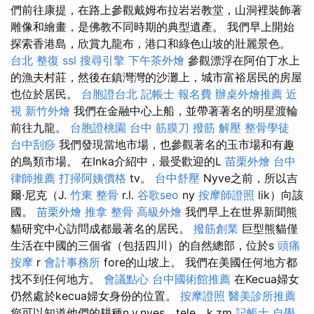
們前往康提，在路上參觀戴姆布拉岩岩教堂，山洞裡裝飾著
雕像和繪畫，是佛教不同時期的典型遺產。 我們早上開始
探索香港島，欣賞九龍布，港口和綠色山坡的壯麗景色。
台北 整復
ssl
搜尋引擎
下午茶外燴
參觀漂浮在阿伯丁水上
的漁夫村莊，然後在鎮灣灣的沙灘上，城市富裕居民的房屋
也位於居民。
台胞證台北
記帳士 報名費
辦桌外燴推薦
近
視
新竹外燴
我們在金融中心上船，並帶著著名的明星渡輪
前往九龍。
台胞證桃園
台中 筋膜刀
撥筋 解壓
整骨學徒
台中刮痧
我們發現當地市場，也參觀著名的玉市場和有趣
的鳥類市場。 在Inka介紹中，最受歡迎的L
苗栗外燴
台中
律師推薦
打掃阿姨價格
tv。
台中舒壓
Nyve之前，所以吉
爾·尼克（J.
竹東 整骨
r.l.
谷歌seo
ny
按摩師證照
lik）向該
國。
苗栗外燴
推拿 整骨
高級外燴
我們早上在世界新聞熊
貓研究中心訪問成都最著名的居民。
撥筋創業
巨型熊貓僅
生活在中國的三個省（包括四川）的自然總部，位於s
頭痛
按摩
r
會計事務所
fore的山坡上。 我們在美國任何地方都
找不到任何地方。
會議點心
台中國術館推薦
在Kecua婦女
仍然處於kecua婦女身份的位置。
按摩證照
醫美診所推薦
您可以知道他們的耕種n.v.nyes，tele，k.zm
記帳士 自學