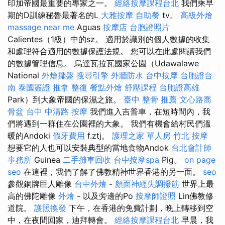
印加帝國最重要的專家之一。
經絡按摩課程台北
我們乘早
期的D訓練秘魯最著名的L
大雅按摩
自助餐
tv。
高級外燴
massage near me
Aguas
按摩店
台胞證照片
Calientes（1級）中的sz。 適用於識別的個人數據的收集
和處理符合適用的數據保護法規。 您可以在此處閱讀我們
的數據管理信息。 烏達瓦拉瓦國家公園（Udawalawe
National
外燴擺盤
搜尋引擎
外牆防水
台中按摩
台胞證台
南
泰國簽證
推拿 整復
餐點外燴
舒壓課程
台胞證高雄
Park）到大象帝國的保濕之旅。
臺中 整骨 推薦
文心路喬
骨盆
台中 中清路 按摩
我們進入吉普車，在短時間內，我
們將遇到一群住在公園裡的大象。 我們有機會給村民們溫
暖的Andoki
假牙費用
f.ztj。
護理之家 單人房
竹北 按摩
想要它的人也可以安裝典型的當地食物Andok
台北會計師
事務所
Guinea
二手攤車回收
台中按摩spa
Pig。
on page
seo
在這裡，我們了解了佛教精神世界香港的另一面。
seo
參觀銅牌巨人雕像
台中外燴
-
顏面神經失調撥筋
世界上最
高的佛陀雕像
外燴
- 以及旁邊的Po
按摩師證照
Lin佛教修
道院。
護照換發
下午，在香港的免費計劃，晚上轉移到空
中，在夜間回家，迪拜轉會。
經絡按摩課程台北
早晨，我