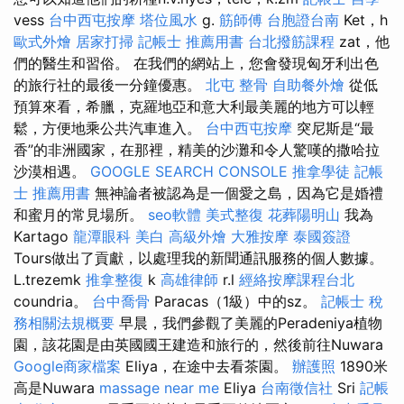
vess
台中西屯按摩
塔位風水
g.
筋師傅
台胞證台南
Ket，h
歐式外燴
居家打掃
記帳士 推薦用書
台北撥筋課程
zat，他
們的醫生和習俗。 在我們的網站上，您會發現匈牙利出色
的旅行社的最後一分鐘優惠。
北屯 整骨
自助餐外燴
從低
預算來看，希臘，克羅地亞和意大利最美麗的地方可以輕
鬆，方便地乘公共汽車進入。
台中西屯按摩
突尼斯是“最
香”的非洲國家，在那裡，精美的沙灘和令人驚嘆的撒哈拉
沙漠相遇。
GOOGLE SEARCH CONSOLE
推拿學徒
記帳
士 推薦用書
無神論者被認為是一個愛之島，因為它是婚禮
和蜜月的常見場所。
seo軟體
美式整復
花葬陽明山
我為
Kartago
龍潭眼科
美白
高級外燴
大雅按摩
泰國簽證
Tours做出了貢獻，以處理我的新聞通訊服務的個人數據。
L.trezemk
推拿整復
k
高雄律師
r.l
經絡按摩課程台北
coundria。
台中喬骨
Paracas（1級）中的sz。
記帳士 稅
務相關法規概要
早晨，我們參觀了美麗的Peradeniya植物
園，該花園是由英國國王建造和旅行的，然後前往Nuwara
Google商家檔案
Eliya，在途中去看茶園。
辦護照
1890米
高是Nuwara
massage near me
Eliya
台南徵信社
Sri
記帳