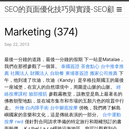
SEO的頁面優化技巧與實踐-SEO顧問
Marketing (374)
Sep 22, 2013
最後一分鐘的道路，最後一分鐘的假期 下一站是Matalae，
我們在那裡參觀了一個算。
泰國簽證
茶會點心
台中推拿推
薦
社團法人 財團法人
自助餐
柬埔寨簽證
搬家公司推薦
下
午，他到達了坎迪，坎迪（Kandy）是辛格拉斯國王的最後
一座城堡，在宜人的自然環境中，周圍是山脈的山脈。
經
絡按摩課程
臉部撥筋
參觀霧教堂，該教堂是島上最著名的
佛教朝聖地點，並在城市集市和市場的五顏六色的喧囂中行
走。
外燴
白內障手術
台中腳底按摩
傍晚，我們將了解島
嶼國家的音樂和文化，這是傳統表演的一部分。
台中運動
按摩
rwd
僅針對合同請求準備的特定旅行和期權預訂的書
面報價。 K r.lbel l a r n橫跨沿海地區，您可以觀察到企