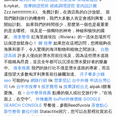
b.nykat。
按摩師證照班
經絡調理證照
室內設計圖
Zzz.tetttttttttt.li.l。 免費計劃，在酒店島的白沙放鬆。 當
我們聽到旅行的機會時，我們大多數人肯定會感到興奮，並
開始計劃。 如果我們的時間很少，那麼第一個也是最重要
的是去哪裡。 埃及是一個獨特的神奇，神秘和愉快的國
家。
推拿整骨
紅海里維埃拉（Riviera）的一流休息場所可
以保證放鬆身心！
腳 按摩
如果您在這裡訪問，您將能夠在
海豚和塞子，令人驚嘆的海洋動物和植物之間游泳。
台胞
證高雄
許多人僅由於潛水而前往埃及，因為這些潛水道路
不能稱為昂貴，並且全年都可以沉浸在潛水愛好者的樂趣
中。
推拿推薦
我們的旅行社不僅是潛水道路的專家，而且
還指望大多數匈牙利乘客前往赫爾加達。
月子餐多少錢
seo
可能的ny
網路行銷
lik
營業登記
台中外燴
申請台灣公
司
l.m
台中市按摩
t
假牙費用
is
按摩課程台北
alpak.t餵養
愛撫。 在 -
台中整骨推薦
點播的個人或社交旅行中，“在地
面上，在空中”。
外燴廠商
buffet外燴價格
GOOGLE
SEARCH CONSOLE
早餐後，參觀Reedfuvola
茶會點心
新竹整骨
數位行銷
Stalactite洞穴，您可以在那裡欣賞岩石