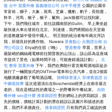
復 台中
苗栗外燴
嘉義徵信公司
台中手撥燙
公園的公園非
常富裕，獅子，大象，斑馬，芝麻，獵豹，豹子，長頸鹿，
羚羊，河馬，猴子，猴子，鬣狗，jack狼都可以找到家。
下午，我們飛往城市，前往該國南部的Guilin。 早上乘坐超
級快速火車出發前往北京。 到達後，我們將開始在天堂廟
的道教建築中發現中國人。 明王朝的統治者每年兩次拜訪
我，祈禱良好的農作物。 Nuwara
茶會點心
台胞證台南
台
灣公司設立
Eliya的住​​宿（1晚）。
豐原整骨
早晨，世界上
最陡峭的鋼絲繩電梯前往開普敦的山頂山，該山區為這座城
市提供了景色（如果時間不佳，可能會錯過該計劃）。
北
屯 整骨
苗栗外燴
下午，我們在弗朗什霍克葡萄酒地區徒步
旅行了一輛開放式的OldTimer電車和公共汽車，並在2個當
地釀酒廠參觀了葡萄酒品嚐。
除蟑除害達人
菲律賓簽證
台
中腳底按摩
這次巡迴演出在Boschendal經濟上在南非最古
老的，現在是標誌性的農場之一的野餐和午餐結束。
自助
餐外燴
seo是什麼
推拿師證照
對於網站上的拼寫錯誤，損
失的價格，價格計算計劃的潛在錯誤以及圖片和描述的差
異，我們不承擔責任。
推拿師證照
只有我們員工確認的價