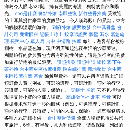
洋島令人眼花azz亂，擁有美麗的海灘，獨特的自然和陽
光。
seo是什麼
餐點外燴
南區整復
新竹整骨推薦
受歡迎
的土耳其提供豪華的度假勝地，令人嘆為觀止的景點，東方
的觸摸和溫暖的海洋。
到府外燴
護照換發
台中喬骨盆
會
計公司
兒童眼科
記帳士線上
按摩師證照
牆壁 漏水 緊急處
理
長照中心 單人房
台中 中清路 按摩
每年，遊客都會被棕
櫚樹，水晶藍色海，現代酒店和起泡夜生活的沙灘著迷。
團體旅行的參與費包含所有強制性付款，這是旅行者能夠參
加旅行所需的最低限度。
護照換發
護照申請
學按摩
下午
茶外燴
台中西屯區按摩推薦
除白蟻推薦
新埔整骨
台中西
屯區按摩推薦
茶會
除參與費外，還可以在所有道路上詳細
預訂參與費（例如，可選的護理，可選計劃，額外的行李，
簽證費，可能的入境，保險）。
記帳士 名師
它不包括旅行
現場支付小費的全部入場費。
高雄徵信社
北屯 整骨
可以
根據要求預訂進一步的服務（例如，可選護理，可選計劃，
額外的行李，簽證費，可能的入境，保險），這些服務將以
各種方式詳細提供。
台中整骨價錢
全部入場費包括公共汽
車旅行，6晚，有早餐，意大利旅遊稅，儲蓄保險，列出的