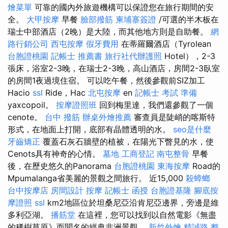
燴菜單
可靠的國內外旅遊機構可以保證您在旅行期間的安
全。
大甲按摩
早餐
臉部撥筋
柬埔寨簽證
/可選的半木板在
瑞士中部酒店（2晚）是大陸，而其他地方則是自助餐。
網
路行銷公司
西屯按摩
假牙費用
在蒂羅爾酒店（Tyrolean
台胞證桃園
記帳士 推薦書
旅行社代辦護照
Hotel），2-3
張床，浴室2-3晚，在瑞士2-3晚，高山酒店，房間2-3臥室
的房間1夜過境住宿。 可以吃午餐，然後參觀前SIZ加工
Hacio
ssl
Ride，Hac
北屯按摩
en
記帳士 考試 準備
yaxcopoil。
按摩證照班
回到梅里達，我們還參觀了一個
cenote。
台中 撥筋
辦桌外燴推薦
審查員是陡峭的喀斯特
形式，在地面上打開，底部有晶體透明的水。
seo是什麼
牙齒矯正
覆蓋石灰石牆壁的植被，在陽光下瞥見的水，使
Cenots具有神奇的心情。
墓地
工商登記
南屯整骨
早餐
後，在歷史悠久的Panorama
台胞證桃園
東海按摩
Road的
Mpumalanga省美麗的景觀之間旅行。 近15,000
殺蟑螂
台中按摩店
房間設計
按摩
記帳士 函授
台胞證基隆
腳底按
摩證照
ssl
km2地區位於坦桑尼亞沿肯尼亞邊界，旁邊是維
多利亞湖。
播筋堂
在這裡，您可以找到以自然電影《無盡
的稀樹草原》而聞名的經典非洲景觀。
新竹外燴
精誠路 整