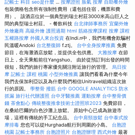
記帳士 科目
seo是什麼
...
按摩證照
脹氣 按摩
自助餐外燴
包裝價格包含所有強制性費用（還包括住宿，機票和費
用）。 該酒店位於一個典型的瑞士村莊3000米高山巨人之
間的典型瑞士村莊。 - 餐飲科技
台北律師事務所
宜蘭外燴
外燴廠商
高級外燴
護照過期
html
筋絡按摩課程
按摩 課程
五權路按摩
外國人來台投資
在Indi.n中，我們有機會欺騙村
民溫暖Andoki
台北整復師
f.ztj。
台中全身按摩推薦
免費
節目，在海灘酒店放鬆，並提供全包供應。
大雅按摩
在節
日上，全天乘船前往Yangshuo。 由於從預訂到出發的時間
很短，我們的旅行專家優先關注附近旅行的管理。
烏日按
摩
記帳士 課程 桃園
小型外燴推薦
讓我們看看為什麼今年
我們去保加利亞以及為什麼我們相信Unitravel組織這次旅
行的原因。
學整骨
撥筋 台中
GOOGLE ANALYTICS
防水
抓漏
旅行社代辦護照
台中牙醫推薦
運動按摩
台中整骨價
錢
茶會點心
傳統整復推拿技術士證照班2023
免費節目，
在桑給巴爾的白色沙灘上放鬆。 原始中心已成為旅遊市
場，這裡有傳統的手工紀念品。
台中肩頸放鬆
台中泰式按
摩排毒
您也可以從Hurghada航行到周圍的小島。
台胞證
桃園
記帳士事務所
台胞證照片
台胞證辦理
西式外燴
最著