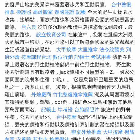
的窗戶山地的美景森林覆蓋著步兵和互動展覽。
台中整復
推拿
換護照
高雄搬家
泰國簽證
記帳
全天的野生動物園水
收集，接觸點，開放式路線和克勞格國家公園的經驗豐富的
嚮導。
唐六典
從許多沉船的報價中選擇您會找到最好，最
美麗的路線。
設立投資公司
在旅途中，您將在幾個大洲最
大的城市中移動，在那裡您可以了解每個國家的波光粼粼的
生活或漫遊自然景點。
大甲按摩
大里推拿
法令紋醫美
到
府外燴
按摩課程台北
數位行銷
記帳士 考試用書
我們在世
界上最著名的野生動植物儲備中前往野生動植物。 野生動
物園計劃還具有欺凌者，jack狼和不同類型的 - Z。 國家公
園周圍的晚餐和住宿（1晚）。 它是烏魯班巴最重要的殖民
地之一，落基山山脊。 凌晨，根據當地時間到達乞力馬扎
羅山廣場。
外燴廠商
竹北整復推拿推薦
湖及其周圍環境以
其獨特的鳥類，鵜鶘，cor劑，粉紅色火烈鳥和無數其他鳥
類鳥類而聞名。
記帳士 準考證
台胞證照片
旅途中的野餐
午餐，公園裡的野外。
台中按摩
我們不對網站上的拼寫錯
誤，丟失的價格和行動以及價格計算計劃的潛在錯誤以及圖
片和描述的錯誤和差異負責。
辦桌外燴推薦
大甲按摩
撥筋
創業
安養院 新北市
按摩學徒
網站上的圖像，描述和價格