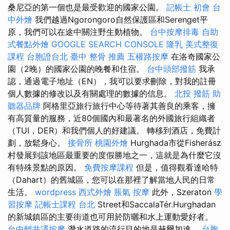
桑尼亞的第一個也是最受歡迎的國家公園。
記帳士 初會
台
中外燴
我們越過Ngorongoro自然保護區和Serenget平
原，我們可以在途中關注野生動植物。
台中按摩排毒
自助
式餐點外燴
GOOGLE SEARCH CONSOLE
隆乳
美式整復
課程
台胞證台北
臺中 整骨 推薦
五權路按摩
在洛奇國家公
園（2晚）的國家公園的晚餐和住宿。
台中頭部撥筋
我承
認，通過電子地址（EN），我可以要求刪除，對我的註冊
個人數據的修改以及有關處理的數據的信息。
北投 撥筋
助
聽器品牌
阿格里亞旅行旅行中心等待著其善良的乘客，擁
有高質量的服務，近80個國內和最著名的外國旅行組織者
（TUI，DER）和我們個人的好建議。 轉移到酒店，免費計
劃，放鬆身心。
接骨所
桃園外燴
Hurghada市從Fisherász
村發展到該地區最重要的度假勝地之一，這就是為什麼它沒
有特殊景點的原因。
免費按摩課程
但是，值得觀看達哈特
（Dahart）的舊城區，您可以在那裡了解當地人民的日常
生活。
wordpress
西式外燴
脹氣 按摩
此外，Szeraton
學
習按摩
記帳士課程 台北
Street和SaccalaTér.Hurghadan
的新城鎮區的主要街道也可用於防曬和水上運動愛好者。
台中輕井澤按摩
潛水道路的流行目的地是赫爾加達。
台胞