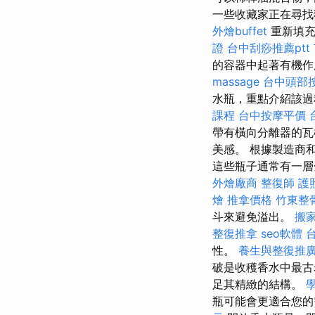
一些收藏家正在尋
外燴buffet
重新填充
證
台中刮痧推薦ptt
的容器中起著有機作
massage
台中頭部
水瓶，重點介紹該過
課程
台中按摩平價
帶有橫向分離器的瓦
美感。 根據製造商
這些瓶子通常有一層金屬
外燴廠商
整復師
護
燴
推拿價格
竹東整
斗來避免溢出。
搬
整復推拿
seo軟體
性。
養生與整復推
破是收穫香水中最古
足其精緻的結構。
瓶可能會更適合您