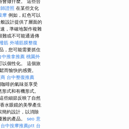
會做什麼。 這些合
摩師證照
在某些文化
按摩
例如，紅色可以
般設計提供了層面的
速，準確地製作複雜
很難或不可能通過傳
 撥筋
外埔筋膜整復
品，您可能需要抓住
台中推拿推薦
桃園外
以個性化。 這個旅
鬆而愉快的感覺。
廠商
台中整復推薦
到咖啡的氣味並享受
然形式和有機形式。
這些細節反映了自然
香水眼鏡的美學產生
索簡約設計，以消除
優雅的產品。
seo 意
。
台中按摩推薦ptt
台