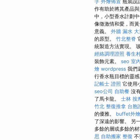
字
外燴佈置
瓶裝設
作有助於將其產品與
中，小型香水計劃中
像徵激情和愛，而
意義。
外牆 漏水
大
的原型。
竹北整脊
統製造方法實現。 
經絡調理證照
養生
裝飾元素。
seo
室
燴
wordpress
我們
行香水瓶目標的靈感
記帳士 證照
它使用
seo公司
自助餐
沒有
了馬卡龍。
士林 按
竹北 整復推拿
台胞
的優雅。
buffet外
了深遠的影響。 另
多餘的層或多餘的
思
自助搬家
整復
不