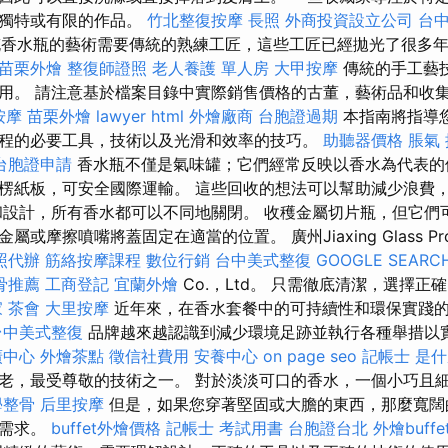
找獨特或有限的作品。
竹北整復按摩
長照
外商投資設立公司
台
香水瓶的藝術需要傳統的熟練工匠，這些工匠已經拋光了很多
苗栗外燴
整復師證照
老人養護 單人房
大甲按摩
傳統的手工藝
用。 請注意基於檔案目錄中實際銷售價格的古董，藝術品和收
按摩
苗栗外燴
lawyer
html
外燴廠商
台胞證過期
本指南將指導
程的必要工具，技術以及光滑和效率的技巧。
助聽器價格
脹氣
台胞證申請
香水瓶不僅是氣味罐；它們經常反映以香水為代表的
楞紙板，可安全國際運輸。 這些回收的想法可以幫助減少浪費
和設計，所有香水都可以不同地關閉。 收穫金屬切片瓶，但它們
或摩擦噴嘴將蓋固定在適當的位置。 廣州Jiaxing Glass Pro
照代辦
筋絡按摩課程
數位行銷
台中美式整復
GOOGLE SEARC
骨推薦
工商登記
宜蘭外燴
Co.，Ltd。 只需徹底清潔，選擇
家
茶會
大里按摩
近年來，在香水套餐中的可持續性和環保實踐
台中美式整復
品牌越來越認識到減少環境足跡並執行各種舉措以
廣中心
外燴茶點
徵信社費用
安養中心
on page seo
記帳士 是
老，最受尊敬的技術之一。 對於淡淡可口的香水，一個小巧且
學整骨
后里按摩
但是，如果您穿著堅固或大膽的東西，那麼寬闊
的需求。
buffet外燴價格
記帳士 考試用書
台胞證台北
外燴buffe