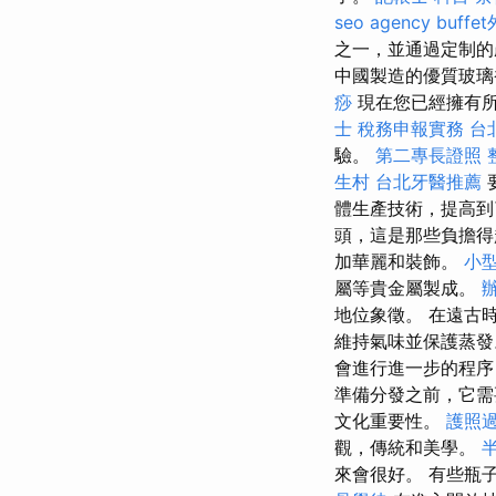
seo agency
buff
之一，並通過定制
中國製造的優質玻璃
痧
現在您已經擁有
士 稅務申報實務
台
驗。
第二專長證照
生村
台北牙醫推薦
體生產技術，提高
頭，這是那些負擔
加華麗和裝飾。
小
屬等貴金屬製成。
地位象徵。 在遠古
維持氣味並保護蒸發
會進行進一步的程序
準備分發之前，它
文化重要性。
護照
觀，傳統和美學。
來會很好。 有些瓶