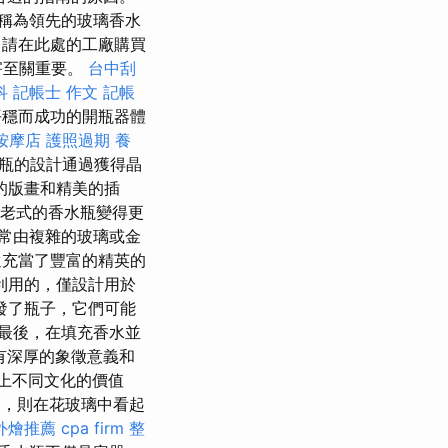
稱為領先的玻璃香水
請在此處的工廠購買
害至關重要。
台中刮
科
記帳士 作文
記帳
平穩而成功的開瓶器體
按摩店
護照過期
養
水瓶的設計通過獲得晶
的版畫和精美的插
老式的香水瓶變得更
常由複雜的玻璃或金
還充當了豐富的精英的
利用的，僅設計用於
發了瓶子，它們可能
最後，在填充香水並
有深厚的象徵意義和
上不同文化的價值
，則在花玻璃中看起
外燴推薦
cpa firm
整