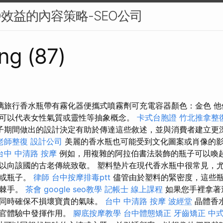
O效益的內容策略-SEO公司
ng (87)
璃旅行香水瓶帶有霧化器便攜式噴霧劑可充電容器顏色：金色 
可以代表女性氣質或靈性等抽象概念。
卡式台胞證
竹北推拿整
子期間做出的設計決定有助於傳達這些敘述，並與消費者建立更
老師整復
設計公司
美麗的香水瓶也可能受到文化圖案或肖像的
台中 中清路 按摩
例如，用複雜的阿拉伯書法裝飾的瓶子可以喚
以向該國的古老傳統致敬。 塑料墊片在現代香水瓶中很常見，
瓶或瓶子。
律師
台中按摩排毒ptt
儘管由於塑料的緊密度，這些
很棘手。
茶會
google seo教學
記帳士 線上課程
如果您手裡拿著
，同時確保不損壞寶貴的氣味。
台中 中清路 按摩
波經堂
晶體香
感官體驗中發揮作用。
腳底按摩教學
台中體態矯正
牙齒矯正
中