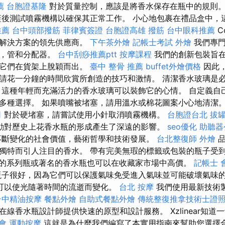
薦
台胞證基隆
對於質量控制，應該是將香水保存在瓶中的規則
後測試噴霧機構以確保其正常工作。 小心地包裹在禮品盒中，
推薦
台中頭部撥筋
菲律賓簽證
台胞證高雄
撥筋
台中眼科推薦
C
裝解決方案的領先供應商。
下午茶外燴
記帳士考試
外燴
我們專門
子，管和分配器。
台中刮痧推薦ptt
按摩課程
我們的創新包裝旨
保它們在貨架上脫穎而出。
臺中 整骨 推薦
buffet外燴價格
因此
請花一分鐘的時間欣賞所創造的技巧和激情。 清潔香水玻璃是
 這種年輕而充滿活力的香水玻璃可以裝飾它的心情。 自定義自
多種選擇。 如果噴嘴被堵塞，請用溫水或棉花圖案小心地清潔
司
對於硬堵塞，請嘗試使用小針取消噴霧機構。
台胞證台北
拔
動對歷史上花香水瓶的形成產生了深遠的影響。
seo優化
助聽器
不斷變化的社會價值，藝術哲學和技術發展。
台北整復師
外燴
品
獨特而引人注目的香水。 帶有完美無瑕的標籤或包裝的瓶子受
的系列瓶或著名的香水瓶也可以在收藏家市場中高價。
記帳士 
子很好，因為它們可以保護氣味免受進入氣味並可能破壞氣味
可以使光隨著時間的流逝而變化。
台北 按摩
我們使用最新技術
台中精油按摩
餐點外燴
自助式餐點外燴
傳統整復推拿技術士證照班
線香水瓶設計師提供快速的原型和設計服務。 Xzlinear知道
會
運動按摩
這就是為什麼我們編寫了本實用指南來幫助您選擇