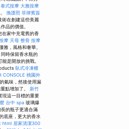
中泰式按摩
大雅按摩
年。
換護照
菲律賓簽
技術在創建這些美麗
集作品的價值。
您在家中充電舊的香
 按摩
天母 整骨
按摩
優雅，風格和奢華。
，同時保留香水瓶的
可能是開放的挑戰。
ducts
臥式冷凍櫃
H CONSOLE
桃園外
正確的氣味，然後使用漏
的重點增加了。
新竹
實現這一目標的重要
什麼
台中 spa
玻璃爆
細長的瓶子更適合滿
的底座，更大的香水
t
html
居家清潔300