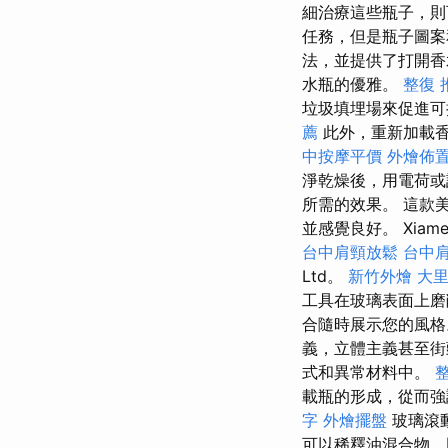
細治療這些瓶子，則
任務，但是瓶子圖案
法，並提供了打開香
水瓶的優雅。
整復 
垃圾填埋場來促進
薦
此外，重新加載
中按摩平價
外燴佈
淨乾燥後，用電荷或
所需的效果。 這款
並感覺良好。 Xiamen T
台中肩頸放鬆
台中
Ltd。
新竹外燴
大里
工具在玻璃表面上磨
合隨時展示您的風格
義，立體主義甚至
式和異常材料中。
載瓶的形成，從而
字
外燴擺盤
玻璃滾
可以稀釋油混合物，