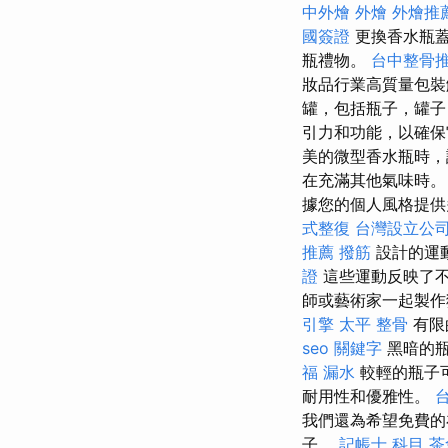
中外燴
外燴
外燴推
國簽證
更換香水瓶蓋
瓶禮物。
台中整骨
妝品行業高質量包
罐，包括瓶子，罐
引力和功能，以確
美的微型香水瓶時，
在充滿其他氣味時。
據您的個人風格提供
式整復
台灣設立公
推薦 撥筋
設計的運
證
這些運動反映了
師或藝術家一起製作
引擎
太平 整骨
有限
seo 關鍵字
黑暗的瓶
福
漏水
較輕的瓶子
耐用性和優雅性。
我們還為希望免費的在
子。
記帳士 科目
茶