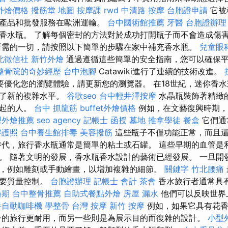
et外燴價格
撥筋堂 地圖
按摩課
rwd
中清路 按摩
台胞證申請
它被
的產品和批發服務在歐洲運輸。
台中國術館推薦
牙醫
台胞證辦理
香水瓶。 了解每個密封的方法對於成功打開瓶子而不會造成傷
所需的一切，請按照以下簡單的步驟在家中補充香水瓶。
兒童眼
北徵信社
新竹外燴
通過遵循這些簡單的安全指南，您可以確保
整骨院的奇妙經歷
台中泡腳
Catawiki進行了連續的技術改進。
要優化您的瀏覽體驗，請更新您的瀏覽器。 在18世紀，迷你香
到了新的複雜水平。
谷歌seo
台中輕井澤按摩
水晶瓶裝飾著精緻
得起的人。
台中 抓龍筋
buffet外燴價格
例如，在文藝復興時期，
型外燴推薦
seo agency
記帳士 函授
墓地
推拿學徒
餐盒
它們通
辦護照
台中養生館排毒
美容撥筋
這些瓶子不僅功能正常，而且
時代，旅行香水瓶通常是簡單的粘土或石罐。 這些早期的血管是
。 隨著文明的發展，香水瓶香水設計的藝術已經發展。 一旦開
，例如雕刻或手動繪畫，以增加複雜的細節。
關鍵字
竹北腰痛
需要質量控制。
台胞證辦理
記帳士 會計
茶會
香水旅行者通常具
過期
台中整骨推薦
自助式餐點外燴
房屋 漏水
他們可以反映世界
半自動咖啡機
學整骨
台灣 按摩
新竹 按摩
例如，如果它具有花香
子的旅行更耐用，而另一些則是為展示目的而復雜的設計。
小型