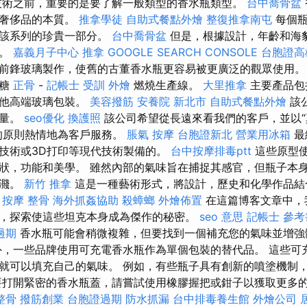
技術之前，重要的是要了解一般類型的香水瓶類型。
台中喬骨盆
和奢侈品的本質。
推拿學徒
自助式餐點外燴
整復推拿南屯
每個瓶
為該系列的珍貴一部分。
台中喬骨盆
但是，根據設計，年齡和海
手。
嘉義月子中心
推拿
GOOGLE SEARCH CONSOLE
台胞證高
前鋒玻璃製作，使舊的古董香水瓶更容易被更廣泛的觀眾使用。
和糖
正骨
-
記帳士 受訓
外燴
燃燒生產線。
大里推拿
主要產品包
其他高端玻璃包裝。
美容撥筋
安養院 新北市
自助式餐點外燴
該
質量。
seo優化
換護照
該公司希望從長遠來看我們的客戶，並以“
的原則熱情地為客戶服務。
脹氣 按摩
台胞證新北
營業用冰箱
最
技術或3D打印等現代技術製備的。
台中按摩排毒ptt
這些原型
狀，功能和美學。 雖然內部的氣味旨在捕捉其感官，但瓶子本
飛濺。
新竹 推拿
這是一種藝術形式，將設計，歷史和化學作品
 按摩 整骨
海外抓姦協助
殺蟑螂
外燴佈置
在這篇博客文章中，
，探索使這些坦克本身成為傑作的秘密。
seo 意思
記帳士 參考
過期
香水瓶可能會稍微複雜，但要找到一個補充您的氣味並增強
外，一些品牌使用可充電香水瓶作為單個包裝的替代品。 這些可
就可以填充自己的氣味。 例如，有些瓶子具有創新的噴塗機制
要打開緊密的香水瓶蓋，請嘗試使用橡膠握把或鉗子以獲取更多
整骨
撥筋創業
台胞證過期
防水抓漏
台中排毒養生館
外燴公司