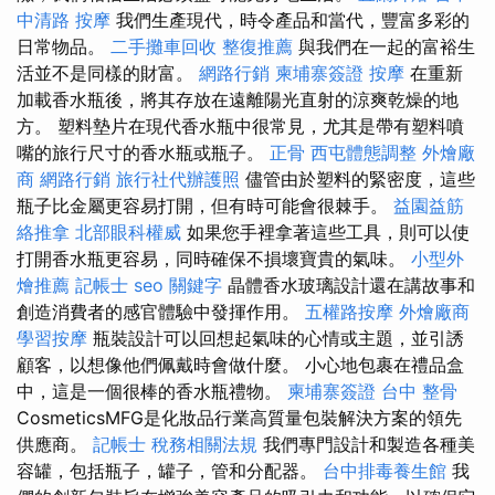
中清路 按摩
我們生產現代，時令產品和當代，豐富多彩的
日常物品。
二手攤車回收
整復推薦
與我們在一起的富裕生
活並不是同樣的財富。
網路行銷
柬埔寨簽證
按摩
在重新
加載香水瓶後，將其存放在遠離陽光直射的涼爽乾燥的地
方。 塑料墊片在現代香水瓶中很常見，尤其是帶有塑料噴
嘴的旅行尺寸的香水瓶或瓶子。
正骨
西屯體態調整
外燴廠
商
網路行銷
旅行社代辦護照
儘管由於塑料的緊密度，這些
瓶子比金屬更容易打開，但有時可能會很棘手。
益園益筋
絡推拿
北部眼科權威
如果您手裡拿著這些工具，則可以使
打開香水瓶更容易，同時確保不損壞寶貴的氣味。
小型外
燴推薦
記帳士
seo 關鍵字
晶體香水玻璃設計還在講故事和
創造消費者的感官體驗中發揮作用。
五權路按摩
外燴廠商
學習按摩
瓶裝設計可以回想起氣味的心情或主題，並引誘
顧客，以想像他們佩戴時會做什麼。 小心地包裹在禮品盒
中，這是一個很棒的香水瓶禮物。
柬埔寨簽證
台中 整骨
CosmeticsMFG是化妝品行業高質量包裝解決方案的領先
供應商。
記帳士 稅務相關法規
我們專門設計和製造各種美
容罐，包括瓶子，罐子，管和分配器。
台中排毒養生館
我