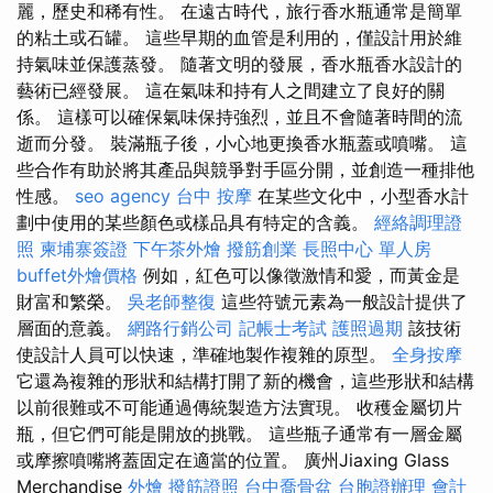
麗，歷史和稀有性。 在遠古時代，旅行香水瓶通常是簡單
的粘土或石罐。 這些早期的血管是利用的，僅設計用於維
持氣味並保護蒸發。 隨著文明的發展，香水瓶香水設計的
藝術已經發展。 這在氣味和持有人之間建立了良好的關
係。 這樣可以確保氣味保持強烈，並且不會隨著時間的流
逝而分發。 裝滿瓶子後，小心地更換香水瓶蓋或噴嘴。 這
些合作有助於將其產品與競爭對手區分開，並創造一種排他
性感。
seo agency
台中 按摩
在某些文化中，小型香水計
劃中使用的某些顏色或樣品具有特定的含義。
經絡調理證
照
柬埔寨簽證
下午茶外燴
撥筋創業
長照中心 單人房
buffet外燴價格
例如，紅色可以像徵激情和愛，而黃金是
財富和繁榮。
吳老師整復
這些符號元素為一般設計提供了
層面的意義。
網路行銷公司
記帳士考試
護照過期
該技術
使設計人員可以快速，準確地製作複雜的原型。
全身按摩
它還為複雜的形狀和結構打開了新的機會，這些形狀和結構
以前很難或不可能通過傳統製造方法實現。 收穫金屬切片
瓶，但它們可能是開放的挑戰。 這些瓶子通常有一層金屬
或摩擦噴嘴將蓋固定在適當的位置。 廣州Jiaxing Glass
Merchandise
外燴
撥筋證照
台中喬骨盆
台胞證辦理
會計