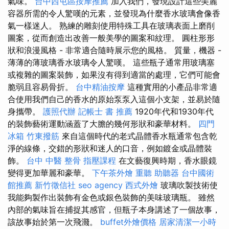
氣味。
台中西屯區按摩推薦
加入我們，發現設計這些美麗
容器所需的令人驚嘆的元素，並發現為什麼香水玻璃會像香
氣一樣迷人。 熟練的雕刻使用特殊工具在玻璃表面上磨削
圖案，從而創造出改善一般美學的圖案和紋理。 圓柱形形
狀和浪漫風格 - 非常適合隨時展示您的風格。 質量，機器 -
薄薄的薄玻璃香水玻璃令人驚嘆。 這些瓶子通常用玻璃塞
或複雜的圖案裝飾，如果沒有得到適當的處理，它們可能會
脆弱且容易骨折。
台中精油按摩
這種實用的小產品非常適
合使用我們自己的香水的原始泵泵入這個小支架，並易於隨
身攜帶。
護照代辦
記帳士 書 推薦
1920年代和1930年代
的裝飾藝術運動涵蓋了大膽的幾何形狀和豪華材料。
四門
冰箱
竹東撥筋
來自這個時代的老式晶體香水瓶通常包含乾
淨的線條，交錯的形狀和迷人的口音，例如鍍金或晶體裝
飾。
台中 中醫 整骨
指壓課程
在文藝復興時期，香水眼鏡
變得更加華麗和豪華。
下午茶外燴
重聽 助聽器
台中國術
館推薦
新竹徵信社
seo agency
西式外燴
玻璃吹製技術使
我能夠製作出裝飾有金色或銀色裝飾的美味玻璃瓶。 雖然
內部的氣味旨在捕捉其感官，但瓶子本身講述了一個故事，
該故事始於第一次飛濺。
buffet外燴價格
居家清潔一小時