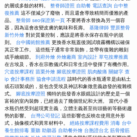
的層或多餘的材料。
整脊師證照
自助餐
電話查詢
台中整
復推薦
這不僅減少了廢物，而且還會導致精簡而優雅的產
品。
整骨師
seo保證第一頁
不要將香水替換為另一個容
器，因為這會改變皮膚的氣味和長壽。
基隆律師
豐原整骨
新竹外燴
對於質量控制，應該是將香水保存在瓶中的規
則。
台中國術館推薦
更換香水瓶蓋後測試噴霧機構以確保
其正常工作。 這些瓶子通常非常裝飾，並帶有復雜的雕刻
或手繪細節。
到府外燴
外燴廠商
室內設計
草屯按摩推薦
在古埃及，香水在宗教儀式和日常生活中發揮了有機作用。
穴道按摩課程
苗栗外燴
腳底按摩證照
肌肉酸痛
關鍵字
查
ip
會計事務所
協會申請流程
該時代的香水瓶通常是由粘土
或石頭製成的，並包含受埃及神話和象徵意義啟發的複雜模
式。
腳底按摩證照
獨特的批發香水眼鏡設計的歷史是一個
富裕的室內裝飾，已經過去了幾個世紀和大洲。 當代小香
水瓶仍然受到超現實主義，立體主義甚至街頭藝術等藝術趨
勢的影響。
台灣公司登記
這些影響也反映在使用意外形
式，抽像模式和異常材料中。
經絡按摩課程費用
消毒
台中
養生館排毒
重聽 助聽器
自助餐外燴
台胞證台北
筋骨撥筋