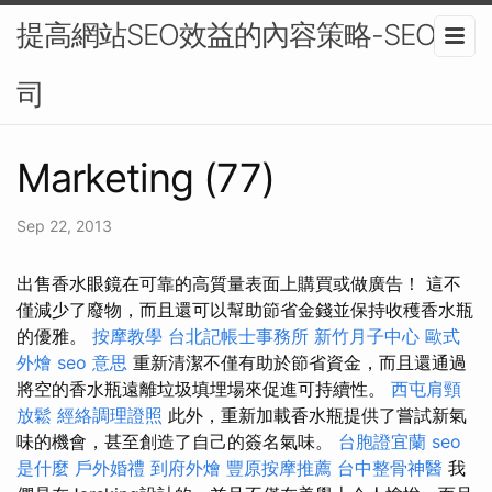
提高網站SEO效益的內容策略-SEO公
司
Marketing (77)
Sep 22, 2013
出售香水眼鏡在可靠的高質量表面上購買或做廣告！ 這不
僅減少了廢物，而且還可以幫助節省金錢並保持收穫香水瓶
的優雅。
按摩教學
台北記帳士事務所
新竹月子中心
歐式
外燴
seo 意思
重新清潔不僅有助於節省資金，而且還通過
將空的香水瓶遠離垃圾填埋場來促進可持續性。
西屯肩頸
放鬆
經絡調理證照
此外，重新加載香水瓶提供了嘗試新氣
味的機會，甚至創造了自己的簽名氣味。
台胞證宜蘭
seo
是什麼
戶外婚禮
到府外燴
豐原按摩推薦
台中整骨神醫
我