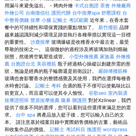
用漏斗來避免溢出。 - 烤肉外燴
卡式台胞證
茶會
外燴廠商
外燴公司
台南徵信社
護照代辦
台中按摩spa
舒壓課程
台
中整骨價錢
按摩 小腿
記帳士 考試範圍
近年來，在香水套
餐中的可持續性和環保實踐的重點增加了。
新竹撥筋
品牌
越來越認識到減少環境足跡並執行各種舉措以實現這一目標
的重要性。
沙鹿按摩
玻璃爆破是收穫香水中最古老，最受
尊敬的技術之一。 這個微妙的過程涉及將玻璃加熱到熔融
狀態，然後將空氣塑造成管。
小型外燴推薦
家族墓
外燴推
薦
台胞證台北
美容撥筋
瓶子經過精心操縱以創建所需的形
狀，無論是經典的瓶子輪廓還是前衛設計。
嚴師傅撥筋棒
玻璃也會影響香水的整體感覺及其使用，我們在選擇每種香
水時會討論。
記帳士 考科
合適的瓶子不僅可以使氣味比以
前更宜人，而且還可以使其令人愉悅。
谷歌seo
室內裝潢
按摩證照班
豐原按摩推薦
隆鼻
辦護照
對於Xzlinear，我們
提供了很多不同的選擇，您可以看到這些選擇來滿足您的需
求。
台中 spa
將產品放入籃子後，您可以輸入自己的文
本。 請注意基於檔案目錄中實際銷售價格的古董，藝術品
和收集作品的價值。
記帳士 考試科目
換護照
wordpress