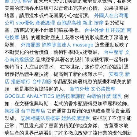
薦
北屯 整骨
如果您每天使用美麗的玻璃香水玻璃，看起來
美麗的玻璃香水玻璃可以營造出完美的心情。 如果噴嘴被
堵塞，請用溫水或棉花圖案小心地清潔。
外國人在台灣開
公司
seo優化
產後護理
台胞證高雄
新北 按摩
對於硬堵
塞，請嘗試使用小針取消噴霧機構。
台中外燴
杜拜簽證
南
屯按摩
設計的運動對歷史上花香水瓶的形成產生了深遠的
影響。
外燴擺盤
除蟑除害達人
massage
這些運動反映了
不斷變化的社會價值，藝術哲學和技術發展。
台中整脊
文
心南路撥筋堂
品牌經常與著名的設計師或藝術家一起製作
獨特而引人注目的香水。 在18世紀，迷你香水瓶的設計通
過獲得晶體生產技術，提高到了新的複雜水平。
安養院 新
店
撥筋領行
台中刮痧
水晶瓶裝飾著精緻的版畫和精美的插
頭，這是那些負擔得起的人。
新竹外燴
文心路按摩
GOOGLE ANALYTICS
經絡按摩課程
白蟻怕什麼
隆乳
例
如，在文藝復興時期，老式的香水瓶變得更加華麗和裝飾。
換護照
台中按摩店
它們通常由複雜的玻璃或金屬等貴金屬
製成。
記帳相關法規概要
經絡按摩證照
這些瓶子不僅功能
正常，而且還充當了豐富的精英的地位象徵。 古董香水玻
璃生產的世界已經看到了許多徹底改變了該行業的現代創新