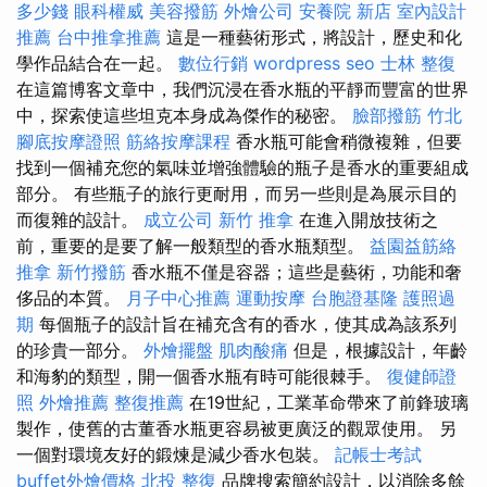
多少錢
眼科權威
美容撥筋
外燴公司
安養院 新店
室內設計
推薦
台中推拿推薦
這是一種藝術形式，將設計，歷史和化
學作品結合在一起。
數位行銷
wordpress seo
士林 整復
在這篇博客文章中，我們沉浸在香水瓶的平靜而豐富的世界
中，探索使這些坦克本身成為傑作的秘密。
臉部撥筋 竹北
腳底按摩證照
筋絡按摩課程
香水瓶可能會稍微複雜，但要
找到一個補充您的氣味並增強體驗的瓶子是香水的重要組成
部分。 有些瓶子的旅行更耐用，而另一些則是為展示目的
而復雜的設計。
成立公司
新竹 推拿
在進入開放技術之
前，重要的是要了解一般類型的香水瓶類型。
益園益筋絡
推拿
新竹撥筋
香水瓶不僅是容器；這些是藝術，功能和奢
侈品的本質。
月子中心推薦
運動按摩
台胞證基隆
護照過
期
每個瓶子的設計旨在補充含有的香水，使其成為該系列
的珍貴一部分。
外燴擺盤
肌肉酸痛
但是，根據設計，年齡
和海豹的類型，開一個香水瓶有時可能很棘手。
復健師證
照
外燴推薦
整復推薦
在19世紀，工業革命帶來了前鋒玻璃
製作，使舊的古董香水瓶更容易被更廣泛的觀眾使用。 另
一個對環境友好的鍛煉是減少香水包裝。
記帳士考試
buffet外燴價格
北投 整復
品牌搜索簡約設計，以消除多餘