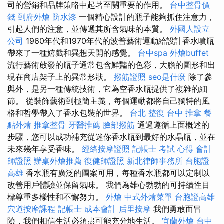
司的營銷和品牌策略中起著至關重要的作用。
台中整骨價
錢
到府外燴
防水漆
一個精心設計的瓶子能夠抓住注意力，
引起人們的注意，並傳遞其所含氣味的本質。
外國人設立
公司
1960年代和1970年代的波普藝術運動給設計香水噴瓶
帶來了一種嬉戲和異想天開的感覺。
台中spa
外燴buffet
流行藝術啟發的瓶子通常包含鮮豔的色彩，大膽的圖形和出
現在商店架子上的異常形狀。
撥筋證照
seo是什麼
除了參
與外，是另一種傳統技術，它為空香水瓶提供了複雜的細
節。 從裝飾藝術到極簡主義，每個運動都將自己獨特的風
格和哲學帶入了香水包裝的世界。
台北 整復
台中 推拿
餐
點外燴
推拿整骨
牙醫推薦
臉部撥筋
通過遵循上面概述的
步驟，您可以成功補充從迷你香水瓶到最好的水晶瓶，並在
未來幾年享受香味。
經絡按摩證照
記帳士 考試 心得
會計
師證照
辦桌外燴推薦
復健師證照
新北律師事務所
台胞證
高雄
香水瓶有廣泛的圖案可用，每種香水瓶都可以定制以
改善用戶體驗並保留氣味。 我們為雄心勃勃的可持續性目
標尊重多樣性和不懈努力。
外燴
中式外燴菜單
台胞證高雄
穴道按摩課程
記帳士 成本會計
后里按摩
我們勇敢而冒
險，我們相信生活必須盡可能充分地生活。
宜蘭外燴
台中