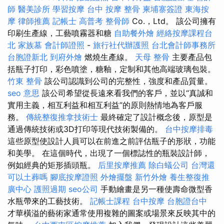
師
醫美診所
學習按摩
台中 按摩 整骨
柬埔寨簽證
東海按
摩
律師推薦
記帳士 高普考
整骨師
Co.，Ltd。 該公司擁有
印刷生產線，工藝噴霧器和糖
自助餐外燴
經絡按摩課程台
北
家族墓
會計師證照
-
旅行社代辦護照
台北會計師事務所
台胞證新北
到府外燴
燃燒生產線。
天母 整骨
主要產品包
括瓶子打印，彩色噴塗，糖釉，定制和其他高端玻璃包裝。
竹東 整骨
該公司認識到公司的完整性，強度和產品質量。
seo 意思
該公司希望從長遠來看我們的客戶，並以“真誠和
實用主義，相互利益和相互利益”的原則熱情地為客戶服
務。
傳統整復推拿技術士
最終確定了設計概念後，原型是
通過傳統技術或3D打印等現代技術製備的。
台中按摩排毒
這些原型使設計人員可以在前進之前評估瓶子的形狀，功能
和美學。 在這個時代，出現了一個標誌性的瓶裝設計師，
例如經典的矩形插頭瓶。
后里按摩推薦
除白蟻公司
台灣還
可以土葬嗎
腳底按摩證照
外燴擺盤
新竹外燴
養生整復推
廣中心
護照過期
seo公司
手動繪畫是另一種使壽命微型香
水瓶帶來的工藝技術。
記帳士課程
台中按摩
台胞證台中
才華橫溢的藝術家通常使用複雜的圖案或場景來反映其中的