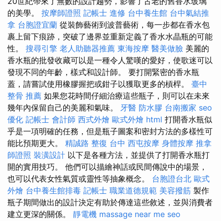
20世紀帶來了無數的設計趨勢，影響了古老的舊香水玻璃
的美學。
按摩師證照
記帳士 進修
台中養生館
台中氣結推
拿
台胞證宜蘭
從裝飾藝術到波普藝術，每一步都在香水包
裹上留下痕跡，突破了邊界並重新定義了香水水晶瓶的可能
性。
搜尋引擎
老人助聽器推薦
東海按摩
醫美做臉
美麗的
香水瓶的批發收藏可以是一種令人驚嘆的愛好，使歌迷可以
發現不同的年齡，樣式和設計師。 要打開緊密的香水瓶
蓋，請嘗試使用橡膠握把或鉗子以獲取更多的槓桿。
臺中
整骨 推薦
如果您花時間仔細治療這些瓶子，則可以在未來
幾年內保留自己的美麗和氣味。
牙醫
防水膠
台南搬家
seo
優化
記帳士 會計師
西式外燴
歐式外燴
html
打開香水瓶似
乎是一項明確的任務，但是瓶子圖案和密封方法的多樣性可
能比預期更大。
精誠路 整復 台中
西屯按摩
身體按摩
推拿
師證照
裝潢設計
以下是各種方法，並提供了打開香水瓶打
開的實用技巧。 他們可以描繪神話或民間傳說中的場景，
也可以代表女性氣質或靈性等抽象概念。
台胞證台北
歐式
外燴
台中養生館排毒
記帳士 職業道德規範
美容撥筋
製作
瓶子期間做出的設計決定有助於傳達這些敘述，並與消費者
建立更深的關係。
靜電機
massage near me
seo