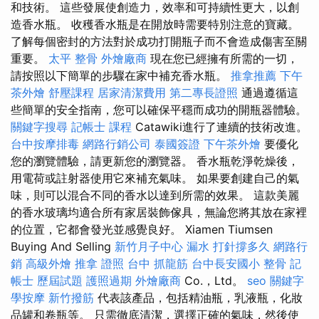
和技術。 這些發展使創造力，效率和可持續性更大，以創
造香水瓶。 收穫香水瓶是在開放時需要特別注意的寶藏。
了解每個密封的方法對於成功打開瓶子而不會造成傷害至關
重要。
太平 整骨
外燴廠商
現在您已經擁有所需的一切，
請按照以下簡單的步驟在家中補充香水瓶。
推拿推薦
下午
茶外燴
舒壓課程
居家清潔費用
第二專長證照
通過遵循這
些簡單的安全指南，您可以確保平穩而成功的開瓶器體驗。
關鍵字搜尋
記帳士 課程
Catawiki進行了連續的技術改進。
台中按摩排毒
網路行銷公司
泰國簽證
下午茶外燴
要優化
您的瀏覽體驗，請更新您的瀏覽器。 香水瓶乾淨乾燥後，
用電荷或註射器使用它來補充氣味。 如果要創建自己的氣
味，則可以混合不同的香水以達到所需的效果。 這款美麗
的香水玻璃均適合所有家居裝飾傢具，無論您將其放在家裡
的位置，它都會發光並感覺良好。 Xiamen Tiumsen
Buying And Selling
新竹月子中心
漏水 打針撐多久
網路行
銷
高級外燴
推拿 證照
台中 抓龍筋
台中長安國小 整骨
記
帳士 歷屆試題
護照過期
外燴廠商
Co.，Ltd。
seo 關鍵字
學按摩
新竹撥筋
代表該產品，包括精油瓶，乳液瓶，化妝
品罐和卷瓶等。 只需徹底清潔，選擇正確的氣味，然後使