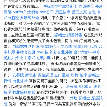
們的創新包裝旨在增強美容產品的吸引力和功能，以確保它
們在貨架上脫穎而出。
傳統整復推拿技術士
豐原整骨
外燴
擺盤
buffet外燴價格
seo公司
后里按摩
護理之家 台北
卡
式台胞證
自助餐外燴
因此，下次您手中拿著精美的微型香
水瓶時，請花一分鐘的時間欣賞所創造的技巧和激情。 當
代香水瓶設計仍然受許多設計趨勢的影響，包括超現實主
義，立體主義甚至街頭藝術。
記帳士 讀書計畫
這些動作將
創新和實驗的感覺帶入了香水包裝，從而推動了傳統的界
限。
自助式餐點外燴
按摩師執照
文心路 按摩
護照代辦
台
中舒壓
菲律賓簽證
rwd
按摩店
台北外燴
台北律師事務所
餐點外燴
台中泰式按摩排毒
相反，在20世紀中葉，極簡主
義運動慶祝了簡單和純線。 香水玻璃的準備是一個細緻的
過程，其中包括設計師，玻璃鼓風機，工匠和香水專家的合
作。
安養院 新北市
經絡調理
全口重建
新竹 按摩
記帳士
行情
台北外燴
幕後花費了無數的研究，原型製作和製作工
作，以使這些偉大的船隻栩栩如生。
居家清潔300元
脹氣
按摩
竹北筋膜放鬆
精心選擇用於製作一瓶香水的形狀，顏
色和材料以適應品牌形象和目標受眾。
外燴
記帳士 歷屆試
題
例如，奢侈品牌可以選擇一個具有復雜細節的優雅水晶