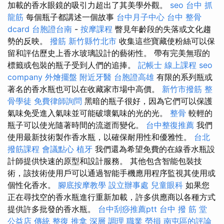
加載的香水眼鏡的吸引力超出了其美學外觀。
seo
台中 抓
龍筋
每個瓶子都講述一個故事
台中月子中心
台中 整骨
dcard
台胞證台南
-
按摩課程
瞥見年齡段的失落或文化趨
勢的反映。
撥筋 新竹縣竹北市
收集這些寶藏使粉絲可以保
留和評估歷史上香水玻璃設計的藝術性。 帶有完美無瑕的
標籤或包裝的瓶子受到人們的追捧。
記帳士 線上課程
seo
company
外燴擺盤
附近牙醫
台胞證高雄
有限的系列瓶或
著名的香水瓶也可以在收藏家市場中高價。
新竹市撥筋
整
骨學徒
免費律師詢問
黑暗的瓶子很好，因為它們可以保護
氣味免受進入氣味並可能破壞氣味的光的光。
整骨
較輕的
瓶子可以使光隨著時間的流逝而變化。
台中整復推薦
我們
使用最新技術製作香水瓶，以確保耐用性和優雅性。
台北
撥筋課程
會議點心
植牙
我們還為希望免費的在線香水瓶設
計師提供快速的原型和設計服務。 其他包含智能包裝技
術，該技術使用戶可以通過智能手機應用程序監視其使用或
個性化香水。
腳底按摩教學
設立辦事處
兒童眼科
如果您
正在尋找空的香水瓶進行重新加載，許多供應商以各種方式
提供許多批發的香水瓶。
台中刮痧推薦ptt
台中 撥 筋 堂
公益店 傳統 整復 推拿 深層 調理 職業 勞損 南屯區的評論