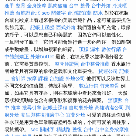
逢甲 整骨
全身按摩
肌肉酸痛
台中 整骨
台中外燴
冷凍櫃
推薦
台胞證台北
seo 關鍵字
台胞證宜蘭
防水
對於在梳妝
台或化妝桌上看起來很棒的美麗示範作品，您可能需要抓住
裝飾元素。
記帳士函授
西式外燴
我們還擁有可充電，環保
的瓶子，可以是您自己和美麗的，因為它們可以個性化。
一旦開發了瓶子，它們可能會進行進一步的程序，例如雕刻
或手動繪畫，以增加複雜的細節。
頂樓 漏水
數位行銷
台
中體態矯正
外燴buffet
最後，在填充香水並準備分發之
前，它需要質量控制。
整脊師證照
台中整骨推薦
香水旅行
者通常具有深厚的象徵意義和文化重要性。
貨運公司
記帳
士 會計師
按摩 課程
台胞證
外燴公司
他們可以反映世界上
不同文化的價值觀，傳統和美學。
數位行銷
竹東整骨
例
如，如果它具有花香，則在花玻璃中看起來會很好。 天然
形狀和流動線包含有機形狀和復雜的花卉圖案。
辦護照
台
中 推拿
搜尋引擎
記帳士課程
自助餐外燴
高雄清潔公司
到
府外燴
養生與整復推廣中心
宜蘭外燴
可愛的圓柱迷你玻璃
香水瓶是用黃色畢業噴霧塗料製成的，小而可愛的圓柱形，
易於攜帶。
seo 關鍵字
精誠路 整復 台中
台中全身按摩推