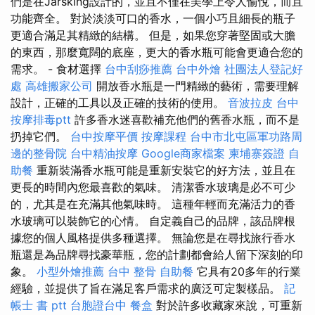
們是在Jarsking設計的，並且不僅在美學上令人愉悅，而且
功能齊全。 對於淡淡可口的香水，一個小巧且細長的瓶子
更適合滿足其精緻的結構。 但是，如果您穿著堅固或大膽
的東西，那麼寬闊的底座，更大的香水瓶可能會更適合您的
需求。 - 食材選擇
台中刮痧推薦
台中外燴
社團法人登記好
處
高雄搬家公司
開放香水瓶是一門精緻的藝術，需要理解
設計，正確的工具以及正確的技術的使用。
音波拉皮
台中
按摩排毒ptt
許多香水迷喜歡補充他們的舊香水瓶，而不是
扔掉它們。
台中按摩平價
按摩課程
台中市北屯區軍功路周
邊的整骨院
台中精油按摩
Google商家檔案
柬埔寨簽證
自
助餐
重新裝滿香水瓶可能是重新安裝它的好方法，並且在
更長的時間內您最喜歡的氣味。 清潔香水玻璃是必不可少
的，尤其是在充滿其他氣味時。 這種年輕而充滿活力的香
水玻璃可以裝飾它的心情。 自定義自己的品牌，該品牌根
據您的個人風格提供多種選擇。 無論您是在尋找旅行香水
瓶還是為品牌尋找豪華瓶，您的計劃都會給人留下深刻的印
象。
小型外燴推薦
台中 整骨
自助餐
它具有20多年的行業
經驗，並提供了旨在滿足客戶需求的廣泛可定製樣品。
記
帳士 書 ptt
台胞證台中
餐盒
對於許多收藏家來說，可重新