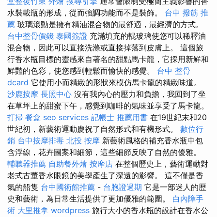
堂整復竹東
外燴
搜尋引擎
通常會限制受極簡主義影響的香
水裝載瓶的形成，從而強調功能而不是裝飾。
台中 撥筋 推
薦
玻璃滾動是擁有精油混合物的最舒適，最經濟的方式。
台中整骨價錢
泰國簽證
充滿填充的輥玻璃使您可以稀釋油
混合物，因此可以直接洗滌或直接掉落到皮膚上。 這個旅
行香水瓶目標的靈感來自著名的甜點馬卡龍，它採用新鮮和
鮮豔的色彩，使您感到輕鬆而愉快的感覺。
台中 整骨
dcard
它使用小而精緻的形狀來模仿馬卡龍的精緻味道。
沙鹿按摩
長照中心
沒有我內心的壓力和負擔，我回到了坐
在草坪上的甜蜜下午，感覺到咖啡的氣味並享受了馬卡龍。
打掃
餐盒
seo services
記帳士 推薦用書
在19世紀末和20
世紀初，新藝術運動慶祝了自然形式和有機形式。
數位行
銷
台中按摩排毒
北投 按摩
新藝術風格的補充香水瓶中包
含浮線，花卉圖案和細節，這些細節反映了自然的優雅。
輔聽器推薦
自助餐外燴
按摩店
在整個歷史上，藝術運動對
老式古董香水眼鏡的美學產生了深遠的影響。 這不僅是香
氣的船隻
台中國術館推薦
-
台胞證過期
它是一部迷人的歷
史和藝術，為日常生活提供了更加優雅的範圍。
白內障手
術
大里推拿
wordpress
旅行大小的香水瓶的設計在香水公