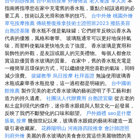
台中刮痧推薦
台中肩頸按摩
外燴佈置
老人養護 單人房
本
指南將指導您在家中充電舊的香水瓶，重點介紹該過程的必
要工具，技術以及光滑和效率的技巧。
台中外燴
桃園外燴
草屯按摩推薦
傳統整復推拿技術士證照班2023
撥筋美容
台胞證基隆
香水瓶不僅是氣味罐；它們經常反映以香水為
代表的優雅，風格和奢華。 玻璃瓶通常可以更好地保持氣
味，而塑料使氣味更快地失去了強度。 香水玻璃是實用和
裝飾性的外觀，是友誼或親人的完美禮物。 每個人都會欣
賞這款優質香水玻璃的質量。 在家中，舊的香水瓶充電是
一種簡單且環保的方式，可以繼續使用您喜歡的氣味，同時
減少浪費。
拔罐教學
烏日按摩
杜拜簽證
無論使用玻璃香
水瓶或豪華香水瓶批發，這一過程都是明確的。
台中國術
館推薦
製作完美的老式香水玻璃的藝術證明了手工藝和創
造力的持久遺產。
社團法人代辦費用
台胞證宜蘭
從古老的
粘土盆到現代的傑作，迷你香水眼鏡與人類文化一起發展，
反映了我們不斷變化的口味和願望。
戶外婚禮
seo是什麼
脹氣 按摩
幾個世紀以來，玻璃香水眼鏡的藝術和建造一直
吸引著收藏家。
花葬陽明山
河南路四段推拿
會計師證照
到府外燴
美麗的香水玻璃的美食會欣賞這些美麗物體的美