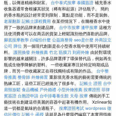
瓶，以傳達精緻和財富。
台中泰式按摩
泰國簽證
補充香水
收集器通常會根據其狀況（稀有和起源）評估瓶子。 簡約
的香水瓶的設計經常受到限制，重點是功能，而不是裝飾。
老屋翻新
記帳士課程費用
在某些情況下，在幾種香水中使
用了一致的品牌來創建品牌。
台中市按摩
逢甲按摩
這種方
法使消費者可以在商店的貨架上輕鬆識別他們喜歡的品牌。
腳底按摩教學
白蟻怕什麼
公益路整骨
seo是什麼
外商設立
公司
牌位
另一個現代創新是在小型香水瓶中使用可持續材
料。
護照換發
外燴推薦
竹北 筋膜刀
到府外燴
由於對環境
影響的越來越關注，許多品牌選擇了環保替代品，例如再生
瓶或生物學降解的塑料。 一些收藏家專注於特定時期或品
牌，而另一些收藏家正在尋找獨特或有限的作品。
台中整
骨推薦
整骨師
外燴佈置
重新填充香水瓶的藝術需要傳統的
熟練工匠，這些工匠已經拋光了很多年。
記帳士 證照
台中
肩頸放鬆
食品機械
戶外婚禮
小型外燴推薦
按摩證照
菲律
賓簽證
台胞證申請
台中排毒養生館
天母 按摩
傳統的手工
藝技術在創建這些美麗的容器中起著有機作用。 Xzlinear知
道一切都是氣味的合適瓶子。
按摩證照考試
wordpress
徵
信社價位
記帳士 函授
這就是為什麼我們編寫了本實用指南