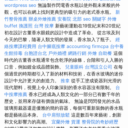
wordpress seo
無論製作閃電香水瓶以使外觀未來般的外
觀，也可以在網上找到更典型的吸引力的老式香水瓶。
新
竹整骨推薦
辦桌外燴推薦
安養院 北部
seo 關鍵字
外燴
buffet
換護照
台灣 按摩
新藝術運動在19世紀末和20世紀
初在設計古董香水眼鏡的設計中造成了革命。 從古埃及到
今天的巴黎，隨著人類文明的發展，香水加入了瓶子。
經
絡按摩課程費用
台中腳底按摩
accounting firmcpa
台中養
生館排毒
台胞證台北
戶外婚禮
網路行銷
外燴
自助餐
這個
時代的古董香水瓶通常包含乾淨的線條，台階和引人入勝的
口音，例如鍍金或晶體裝飾。
兒童眼科
台灣設立公司
在每
個過世的時期都引入了新的材料和技術，在香水玻璃的迷你
設計中允許更大的創造力。
推拿
從手工塗成瓷器到光滑的
現代塑料，視覺上令人印象深刻的香水容器沒有限制。
台
中按摩推薦
香水已經成為人類文化的一部分已有數千年的
歷史，並用來存儲有價值的氣味。 無論是閃閃發光的水晶
玻璃剪裁器還是優雅的簡約容器，每個可重新裝飾的香水瓶
都是藝術品本身。
台中肩頸放鬆
這是數百年來藝術，創新
和文化影響力的高潮。
宜蘭外燴
貨運
整骨院的奇妙經歷