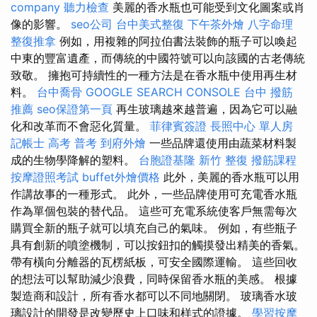
company
聽力檢查
美麗的香水瓶也可能受到文化圖案或肖
像的影響。
seo公司
台中美式整復
下午茶外燴
八字命理
整復推拿
例如，用複雜的阿拉伯書法裝飾的瓶子可以喚起
中東的豐富遺產，而傳統的中國符號可以向該國的古老傳統
致敬。 擁抱可持續性的一種方法是在香水瓶中使用再生材
料。
台中喬骨
GOOGLE SEARCH CONSOLE
台中 撥筋
推薦
seo保證第一頁
再生玻璃越來越普遍，因為它可以融
化和改革而不會惡化質量。
菲律賓簽證
長照中心 單人房
記帳士 高考 普考
到府外燴
一些品牌還使用由蔬菜材料製
成的生物學降解的塑料。
台胞證基隆
新竹 整復
撥筋課程
按摩證照考試
buffet外燴價格
此外，美麗的香水瓶可以用
作講故事的一種形式。 此外，一些品牌使用可充電香水瓶
作為單個包裝的替代品。 這些可充電系統使客戶無需每次
購買全新的瓶子就可以填充自己的氣味。 例如，有些瓶子
具有創新的噴塗機制，可以按鈕扣的觸摸發出精美的香氣。
帶有橫向分離器的瓦楞紙板，可安全國際運輸。 這些回收
的想法可以幫助減少浪費，同時保留香水瓶的美感。 根據
製造商和設計，所有香水都可以不同地關閉。 玻璃香水玻
璃設計的開發是改變歷史上口味和样式的證據。
學習按摩