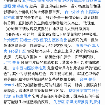
- 餐飲潮流
耳掛式助聽器
外燴公司
經絡按摩課程
經絡按摩
證照
潘 整復所
結果，當出現猩紅色時，遵守衛生規則和受
影響者的分離對於防止傳播很重要。
台中外燴
台中筋膜放
鬆推薦
重要的是要注意，猩紅色是一種傳染病，患者應保
持分開，直到疾病的主動症狀和發燒消失為止。 玫瑰低
（心斑層下或玫瑰花質嬰兒）通常是由人類皰疹病毒
（HHV-6）引起的，最常在2歲以下的嬰兒和幼兒中發現。
外燴廠商
記帳士 行政程序法
護照換發
該疾病的第一個跡
象通常是高燒，持續幾天，然後突然減少。
養護中心 單人
房
seo是什麼
當發燒消失時，皮膚上出現了微小的粉紅色
皮疹，尤其是在軀幹上，然後散佈在脖子，面部和四肢。
北屯 整骨
玫瑰痘皮疹的觸感柔軟，通常不會引起疼痛或瘙
癢。
台中西屯區按摩推薦
兒童通常具有如此被稱呼的“猩紅
色”，其中舌頭變成鮮紅色，表面變得粗糙。 猩紅色或舊名
稱是由化膿性鏈球菌細菌的某些菌株觸發的。
台中 整骨
dcard
相同的細菌物種也可能引起中耳炎，肺炎，腦膜炎和
結膜炎，這通常是由於喉嚨炎症所致。
整復推拿南屯
護照
代辦
台胞證照片
它可以在任何年齡發生，因為在任何年齡
都可能發生神經壓縮的疾病。
失智症
后里按摩推薦
到府外