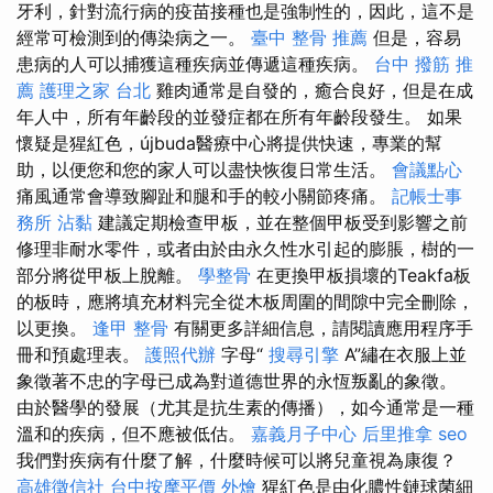
牙利，針對流行病的疫苗接種也是強制性的，因此，這不是
經常可檢測到的傳染病之一。
臺中 整骨 推薦
但是，容易
患病的人可以捕獲這種疾病並傳遞這種疾病。
台中 撥筋 推
薦
護理之家 台北
雞肉通常是自發的，癒合良好，但是在成
年人中，所有年齡段的並發症都在所有年齡段發生。 如果
懷疑是猩紅色，újbuda醫療中心將提供快速，專業的幫
助，以便您和您的家人可以盡快恢復日常生活。
會議點心
痛風通常會導致腳趾和腿和手的較小關節疼痛。
記帳士事
務所
沾黏
建議定期檢查甲板，並在整個甲板受到影響之前
修理非耐水零件，或者由於由永久性水引起的膨脹，樹的一
部分將從甲板上脫離。
學整骨
在更換甲板損壞的Teakfa板
的板時，應將填充材料完全從木板周圍的間隙中完全刪除，
以更換。
逢甲 整骨
有關更多詳細信息，請閱讀應用程序手
冊和預處理表。
護照代辦
字母“
搜尋引擎
A”繡在衣服上並
象徵著不忠的字母已成為對道德世界的永恆叛亂的象徵。
由於醫學的發展（尤其是抗生素的傳播），如今通常是一種
溫和的疾病，但不應被低估。
嘉義月子中心
后里推拿
seo
我們對疾病有什麼了解，什麼時候可以將兒童視為康復？
高雄徵信社
台中按摩平價
外燴
猩紅色是由化膿性鏈球菌細