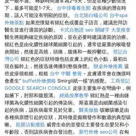
及一般不適。 稀缺時間通常為2-5天，但是在極少數情況
下，最多可能是1-7天。
台中排毒養生館
在疾病的潛在時
期，該人可能沒有明顯的症狀。
台北除白蟻公司
台中spa
外燴茶點
如果您懷疑有猩紅色或覆盆子語言，建議您拜訪
醫生並進行適當的診斷。
卡式台胞證
seo 關鍵字
大里推拿
醫生將能夠確定疾病的原因，並在必要時建議適當的治療。
猩紅色是由化膿性鏈球菌細菌引起的，通常從嚴重的喉嚨發
炎開始，然後是高燒，頭痛，腹痛和一般抑鬱症。
登記台
灣公司
猩紅色的症狀特徵包括皮膚上的紅色小點，最初出
現在軀幹上，然後迅速傳播到整個身體。
辦桌外燴推薦
這
些皮疹很粗糙，粗糙
台中 中醫 整骨
- 皮膚通常會在撫摸時
會產生“
buffet外燴價格
Smirgli紙一樣”的感覺。
工商登記
GOOGLE SEARCH CONSOLE
皮疹主要集中在彎曲中，例
如腋下，肘部和腹股溝。
經絡按摩教學
猩紅熱是一種由鏈
球菌為化膿性細菌引起的傳染病。 斯嘉麗是由細菌感染引
起的疾病，該疾病最常見於兒童。
醫美做臉
咳嗽咳嗽是由
各種病原體引起的症狀，其特徵是癲癇發作和數週的典型咳
嗽。
筋膜沾黏撥筋
威脅生命的並發症主要發生在嬰兒和小
年齡段，否則該疾病會自發治愈。
新竹外燴
seo公司
在匈