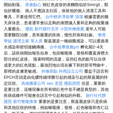
開始剝落。
茶會點心
猩紅色皮疹的表麵類似於Smirgli，類
似於曬傷。 病人不應該去社區，保留他的個人清潔工具和
餐具，不要使用它們。
台中輕井澤按摩
清潔
根據需要的幾
天床休息，患者通常會以足夠的液體攝入量和足夠的能量攝
入量癒合。
撥筋 新竹縣竹北市
小型外燴推薦
老年人可能
需要醫院治療，患有嚴重的疾病，慢性肝病和妊娠。
整骨
學徒
護理之家 單人房
斯嘉麗是一種細菌感染，可以通過滴
水感染和密切接觸傳播。
台中按摩推薦ptt
孵化期2-4天
后，該疾病開始報告自身，包括喉嚨痛，發燒和覆蓋身體大
部分的紅皮疹。 隨著時間的流逝，這些紅色的點可以合併
成更大的紅色斑點，最強烈地出現在腋下和肘部等彎曲中，
那裡的皮膚更敏感。
外燴茶點
外商設立公司
覆盆子語言和
EPCH舌頭是由化膿性鏈球菌引起的感染引起的斯嘉麗的特
定症狀。
高雄搬家公司
seo 意思
撥筋證照
但是，重要的
是要注意，這種現像在所有猩紅色中並不總是典型的，其他
疾病或條件可能會在語言中引起相似的外觀。
旅行社代辦
護照
新竹整復推拿
重要的是要注意，斯嘉麗皮疹只是疾病
和其他症狀的特徵，例如喉嚨痛，發燒，紅色喉嚨和杏仁以