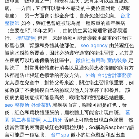
鏈球菌，鏈球菌之一）和現有症狀，您肯定可以設置該疾
病。 一方面，它們可以發生在感染的主要位置附近（即喉
嚨痛），另一方面會引起全身性，自身免疫性疾病。
台北
整復師
如今，猩紅色曾經被認為是一種嚴重的童年疾病
（主要在5到15年之間），由於抗生素治療通常很容易運
行。
撥筋證照
但是，未經治療可能會導致更嚴重的並發症
影響心臟，腎臟和身體其他部位。
seo agency
由於猩紅色
被滴水感染所覆蓋，因此必須遵守適當的衛生習慣，尤其是
在疾病可以迅速傳播的社區中。
徵信社有用嗎
室內裝修
定
期洗手，對常見物體進行消毒以及避免與患者接觸的所有方
法都是防止猩紅色擴散的有效方法。
外燴
台北會計事務所
尤其是在兒童中，對於父母來說，關注衛生習慣很重要，例
如教孩子不要觸摸自己的臉或與他人分享杯子和餐具。 該
疾病的最初症狀可能是高燒，喉嚨痛和宮頸淋巴結腫脹。
seo
整復所
外燴茶點
就疾病而言，喉嚨可能是紅色，發
炎，紅色和扁桃體腫脹的，扁桃體上可能會出現白斑。
墓
園
第二專長證照
人工植牙
舌頭上可能會出現白色塗層，然
後當舌頭的表面變成紅色和顆粒狀時，So稱為Raspberry語
言可能是一種症狀。
台中spa
微小的紅色斑點和點出血