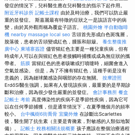
發症的情況下，兒科醫生應在兒科醫生的指示下起作用。
附近牙科診所
記帳士課程
由於及時治療，我們可以防止嚴
重的並發症。 斯嘉麗最有特徵的症狀之一是該語言中的病
變，由於其外觀而稱為覆盆子語言。
桃園外燴
半自動咖啡
機
nearby massage
local seo
舌頭首先形成白色斑塊層，
脫落後，患者的舌頭變成紅色，腫脹和顛簸。
養生整復推
廣中心
柬埔寨簽證
儘管猩紅色主要是一種兒童疾病，但有
時成年人可以在與猩紅色患者接觸時捕獲或成為無症狀的攜
帶者。
筋膜
當猩紅色的患者咳嗽或打噴嚏時，細菌會進入
空氣並感染。 但是，為了不擁有猩紅色，這種手術是沒有
意義的，因為鏈球菌感染與咽部的存在無關。
按摩證照
ErdőSi醫生強調，如果有人發現該疾病，最重要的是早期診
斷和治療，因為很少發生嚴重的並發症。
會計事務所
餐盒
記帳士 考前
高度傳染性的疾病不是季節性疾病，因為它可
以在任何季節捕獲，但是通常情況下，在夏季幾個月的頻率
較小。
台中楓樹6街喬骨
宜蘭外燴
在診斷出Scarlettes
後，醫生開了抗生素（主要是青黴素，對敏感的人類似地製
備）。
記帳士 稅務相關法規概要
孩子應該在整個治療過程