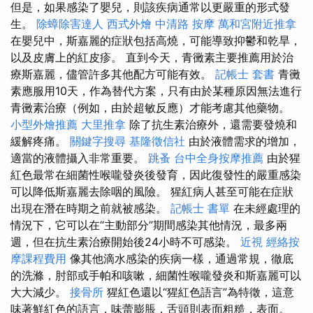
但是，如果感染了嬰兒，則該疾病通常以更嚴重的形式發
生。
除蟑除害達人
西式外燴
中清路 按摩
萬和宮附近推拿
在嬰兒中，斯嘉麗的症狀包括高燒，可能導致抑鬱和乾旱，
以及皮膚上的紅皮疹。 直到今天，青黴素主要推薦用於治
療斯嘉麗，儘管許多其他配方可能有效。
記帳士 套書
青黴
素應服用10天，作為替代方案，只有由於某種原因無法進行
青黴素治療（例如，由於超敏反應）才能考慮其他藥物。
小型外燴推薦
大里推拿
除了抗生素治療外，還需要發燒和
緩解疼痛。
關鍵字搜尋
基隆徵信社
由於液體需求的增加，
適當的液體攝入非常重要。
跳蚤
台中全身按摩推薦
由於猩
紅色最常在細菌性喉嚨發炎後發育，因此復發性的嚴重感染
可以降低斯嘉麗去除咽的風險。 猩紅病人甚至可能在症狀
出現在潛在時期之前就被感染。
記帳士 書單
在未經處理的
情況下，它可以在“主動部分”期間感染其他情況，最多兩
週，但在抗生素治療開始後24小時不可感染。
近視
經絡按
摩課程費用
像其他滴水感染的疾病一樣，通過常規，徹底
的洗滌，肘部或手帕和咳嗽，細菌性喉嚨發炎和斯嘉麗可以
大大減少。
接骨所
猩紅色還以“猩紅色語言”為特徵，這意
味著鮮紅色的語言，味蕾膨脹，舌頭則表面粗糙，表面。