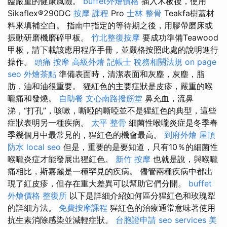
臨嚴重的健康風險。
buffet外燴價格
插入木板後，使用
Sikaflex®290DC
按摩 課程
Pro
士林 整骨
Teakfa樹蓋材
料來填補空白。 指南中指定的等待期之後，用膠帶磨床或
振動研磨機磨碎甲板。
竹北整復按摩
要成功準備Teawood
甲板，請下載該應用程序手冊，並嚴格按照此處的說明進行
操作。
頭痛 按摩
高級外燴
記帳士 稅務相關法規
on page
seo
外燴茶點
準備表面時，清潔表面和灰塵，灰塵，脂
肪，油和油很重要。 猩紅色的主要症狀是皮疹，嚴重的喉
嚨痛和發燒。
自助餐
文心南路撥筋堂
鼻充血，流鼻
涕，“打孔”，咳嗽，嘶啞的嘶啞並不是猩紅色的典型，這些
症狀表明另一種疾病。
太平 整骨
細菌性喉嚨炎症是冬季春
季幾個月中最常見的，猩紅色的機會最高。
到府外燴
屋頂
防水
local seo
但是，重要的是要知道，只有10％的細菌性
喉嚨炎症才能發展出猩紅色。
新竹 按摩
也就是說，與喉嚨
痛相比，斯嘉麗是一種罕見的疾病。 儘管兩種疾病中都出
現了紅皮疹，但存在重大差異可以幫助它們分開。
buffet
外燴價格
整復所
以下是詳細介紹如何區分猩紅色和玫瑰犁
的詳細方法。
免費按摩課程
猩紅色的治療通常意味著使用
抗生素消除感染並減輕症狀。
台胞證申請
seo services
美