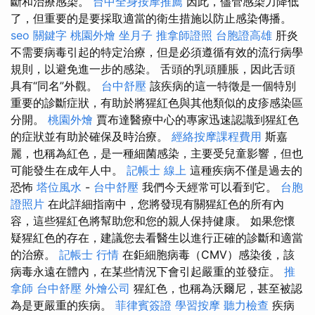
斷和治療感染。
台中全身按摩推薦
因此，儘管感染力降低
了，但重要的是要採取適當的衛生措施以防止感染傳播。
seo 關鍵字
桃園外燴
坐月子
推拿師證照
台胞證高雄
肝炎
不需要病毒引起的特定治療，但是必須遵循有效的流行病學
規則，以避免進一步的感染。 舌頭的乳頭腫脹，因此舌頭
具有“同名”外觀。
台中舒壓
該疾病的這一特徵是一個特別
重要的診斷症狀，有助於將猩紅色與其他類似的皮疹感染區
分開。
桃園外燴
賈布達醫療中心的專家迅速認識到猩紅色
的症狀並有助於確保及時治療。
經絡按摩課程費用
斯嘉
麗，也稱為紅色，是一種細菌感染，主要受兒童影響，但也
可能發生在成年人中。
記帳士 線上
這種疾病不僅是過去的
恐怖
塔位風水
-
台中舒壓
我們今天經常可以看到它。
台胞
證照片
在此詳細指南中，您將發現有關猩紅色的所有內
容，這些猩紅色將幫助您和您的親人保持健康。 如果您懷
疑猩紅色的存在，建議您去看醫生以進行正確的診斷和適當
的治療。
記帳士 行情
在鉅細胞病毒（CMV）感染後，該
病毒永遠在體內，在某些情況下會引起嚴重的並發症。
推
拿師
台中舒壓
外燴公司
猩紅色，也稱為沃爾尼，甚至被認
為是更嚴重的疾病。
菲律賓簽證
學習按摩
聽力檢查
疾病