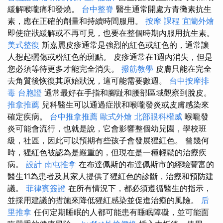
緩解喉嚨痛和發燒。
台中整脊
醫生通常開處方青黴素抗生
素，應在正確的劑量和持續時間服用。
按摩 課程
宜蘭外燴
即使症狀緩解或不再可見，也要在整個時期內服用抗生素。
美式整復
斯嘉麗皮疹通常是強烈的紅色或紅色的，通常讓
人想起曬傷或粉紅色的斑點。 皮疹通常在1週內消失，但是
您必須等待更多才能完全消失。
撥筋教學
皮膚只能在完全
去角質後恢復其原始狀況，這可能需要數週。
台中按摩排
毒
台胞證
通常最好在手指和腳趾和腰部區域觀察到脫皮。
推拿推薦
兒科醫生可以通過症狀和喉嚨發炎或皮膚感染來
確定疾病。
台中推拿推薦
歐式外燴
北部眼科權威
喉嚨發
炎可能會流行，也就是說，它會影響整個幼兒園，學校班
級，社區，因此可以預期有些孩子會發展猩紅色。 曾幾何
時，猩紅色被認為是嚴重的，但現在是一種輕鬆的治療疾
病。
設計
南屯推拿
在布達佩斯的布達佩斯市的經驗豐富的
醫生11為患者及其家人提供了猩紅色的診斷，治療和預防建
議。
菲律賓簽證
在所有情況下，都必須遵循醫生的指示，
並採用建議的措施來降低猩紅感染並促進治癒的風險。
后
里推拿
任何定期睡眠的人都可能患有睡眠障礙，並可能面