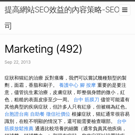
提高網站SEO效益的內容策略-SEO公
司
Marketing (492)
Sep 22, 2013
症狀和猩紅的治療 反對瘙癢，我們可以嘗試幾種類型的製
劑，面霜，香脂和刷子。
養護中心
腳 按摩
重要的是要注
意，儘管抗生素治療，皮膚症狀，即整個身體的微小，紅
色，粗糙的表面皮疹至少一周。
台中 筋膜刀
儘管可能還有
其他典型的疾病症狀，但許多人只有紅疹，但被稱為紅色。
台胞證台南
自助餐
徵信社價位
根據症狀，猩紅通常很容易
識別，在較不明顯的情況下，還可能需要檢查咽部。
台中
筋膜放鬆推薦
通過比較培養的細菌（通常負責其他疾病，