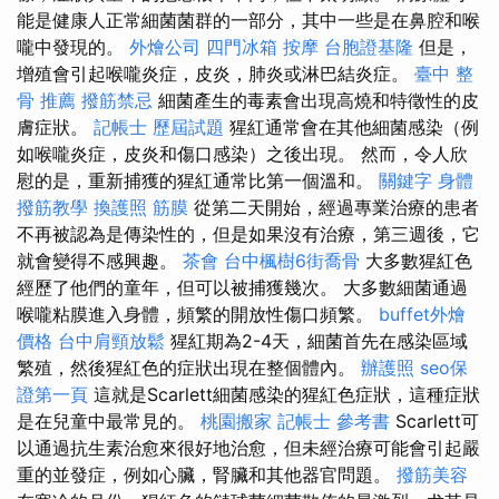
能是健康人正常細菌菌群的一部分，其中一些是在鼻腔和喉
嚨中發現的。
外燴公司
四門冰箱
按摩
台胞證基隆
但是，
增殖會引起喉嚨炎症，皮炎，肺炎或淋巴結炎症。
臺中 整
骨 推薦
撥筋禁忌
細菌產生的毒素會出現高燒和特徵性的皮
膚症狀。
記帳士 歷屆試題
猩紅通常會在其他細菌感染（例
如喉嚨炎症，皮炎和傷口感染）之後出現。 然而，令人欣
慰的是，重新捕獲的猩紅通常比第一個溫和。
關鍵字
身體
撥筋教學
換護照
筋膜
從第二天開始，經過專業治療的患者
不再被認為是傳染性的，但是如果沒有治療，第三週後，它
就會變得不感興趣。
茶會
台中楓樹6街喬骨
大多數猩紅色
經歷了他們的童年，但可以被捕獲幾次。 大多數細菌通過
喉嚨粘膜進入身體，頻繁的開放性傷口頻繁。
buffet外燴
價格
台中肩頸放鬆
猩紅期為2-4天，細菌首先在感染區域
繁殖，然後猩紅色的症狀出現在整個體內。
辦護照
seo保
證第一頁
這就是Scarlett細菌感染的猩紅色症狀，這種症狀
是在兒童中最常見的。
桃園搬家
記帳士 參考書
Scarlett可
以通過抗生素治愈來很好地治愈，但未經治療可能會引起嚴
重的並發症，例如心臟，腎臟和其他器官問題。
撥筋美容