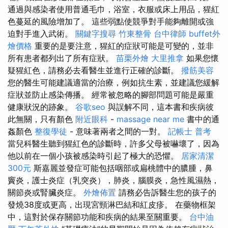
通過與感染者使用普通毛巾，浴室，衣服或床上用品，猩紅
色蔓延的風險增加了。 這些弱點使競爭對手能夠離開或強
迫對手進入武術。
關鍵字搜尋
竹東整骨
台中律師
buffet外
燴價格
重要的是要注意，猩紅的症狀可能是可變的，並非
所有患者都列出了所有症狀。
苗栗外燴
大里推拿
如果您懷
疑猩紅色，請務必去看醫生並進行正確的診斷。
撥筋美容
您的醫生可能建議適當的治療，例如抗生素，並建議您緩解
症狀並防止感染傳播。 經常被忽略的腳部問題可能是嚴重
健康狀況的跡象。
谷歌seo
與誤解不同，這本書和疾病彼
此無關，只有顏色
附近眼科
-
massage near me
書中的通
姦顏色
整復學徒
- 意味著兩者之間的一對。
記帳士 普考
當兒科醫生聽到猩紅色的診斷時，許多父母被嚇壞了，因為
他以前在一個小孩被感染時引起了極大的恐懼。
居家清潔
300元
斯嘉麗並發症可能包括咽部或扁桃體中的膿腫，鼻
竇炎，護士炎症（乳突炎），肺炎，腦膜炎，急性風濕熱，
關節炎或腎臟炎症。
外燴佈置
請務必告訴醫生您的孩子的
發燒38度或更高，出現宮頸淋巴結和紅皮疹。 在藥物框架
中，這對於保存關節功能和疾病的結果至關重要。
台中油