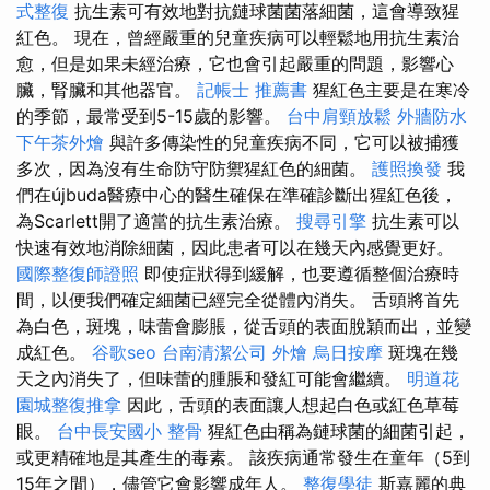
式整復
抗生素可有效地對抗鏈球菌菌落細菌，這會導致猩
紅色。 現在，曾經嚴重的兒童疾病可以輕鬆地用抗生素治
愈，但是如果未經治療，它也會引起嚴重的問題，影響心
臟，腎臟和其他器官。
記帳士 推薦書
猩紅色主要是在寒冷
的季節，最常受到5-15歲的影響。
台中肩頸放鬆
外牆防水
下午茶外燴
與許多傳染性的兒童疾病不同，它可以被捕獲
多次，因為沒有生命防守防禦猩紅色的細菌。
護照換發
我
們在újbuda醫療中心的醫生確保在準確診斷出猩紅色後，
為Scarlett開了適當的抗生素治療。
搜尋引擎
抗生素可以
快速有效地消除細菌，因此患者可以在幾天內感覺更好。
國際整復師證照
即使症狀得到緩解，也要遵循整個治療時
間，以便我們確定細菌已經完全從體內消失。 舌頭將首先
為白色，斑塊，味蕾會膨脹，從舌頭的表面脫穎而出，並變
成紅色。
谷歌seo
台南清潔公司
外燴
烏日按摩
斑塊在幾
天之內消失了，但味蕾的腫脹和發紅可能會繼續。
明道花
園城整復推拿
因此，舌頭的表面讓人想起白色或紅色草莓
眼。
台中長安國小 整骨
猩紅色由稱為鏈球菌的細菌引起，
或更精確地是其產生的毒素。 該疾病通常發生在童年（5到
15年之間），儘管它會影響成年人。
整復學徒
斯嘉麗的典