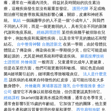
癢，通常在一兩週內消失。 得益於及時開始的抗生素治
療，這種疾病發生並沒有嚴重並發症。
護照代辦
不足或晚
期治療可能會導致風濕熱影響心臟，關節，皮膚和神經系
統。
氣結
一個蹣跚學步的人不是一個“小成年人”，與我們
不同的人不同，而是一個更脆弱的人，具有完全不同的新陳
代謝和免疫系統。
經絡調理證照
某些疾病幾乎被排除在兒
童中，例如免疫和風濕性疾病，以及非常罕見的膽結石和腎
結石。
台中整骨神醫
台胞證新北
在第一學期，由於母體抗
體阻止了傳染病，傳染病在第一學期很少見，但它可能是細
菌起源的，尤其是神經系統和呼吸道疾病。
腳底按摩技術
士證照班
外燴佈置
一般而言，兒童通常比成年人更健康，
但是在某些方面，他們可能更脆弱和敏感。 猩紅色是由細
菌A鏈球菌引起的，鏈球菌也導致喉嚨炎症。
法人是什麼意
思
該疾病的名稱來自特徵性的紅皮疹，這可能出現在大多
數身體中。
外燴廠商
柬埔寨簽證
隆乳
台中整復推拿
會計
公司
儘管它不再像以前那樣危險，但仍需要認真對待它。
經絡課程
Skarlett隨著滴水感染而傳播，通常在冬季常見，
通常會影響5至15歲的年齡組。 它加強了他的團隊，他主要
參與生產和建設質量管理的發展和運營。
西屯肩頸放鬆
允