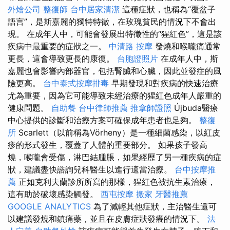
外燴公司
整復師
台中居家清潔
這種症狀，也稱為“覆盆子
語言”，是斯嘉麗的獨特特徵，在玫瑰貧民的情況下不會出
現。 在成年人中，可能會發展出特徵性的“猩紅色”，這是該
疾病中最重要的症狀之一。
中清路 按摩
發燒和喉嚨痛通常
更長，這會導致更長的康復。
台胞證照片
在成年人中，斯
嘉麗也會影響內部器官，包括腎臟和心臟，因此並發症的風
險更高。
台中泰式按摩排毒
早期發現和對疾病的快速治療
尤為重要，因為它可能導致未經治療的猩紅色成年人嚴重的
健康問題。
自助餐
台中律師推薦
推拿師證照
Újbuda醫療
中心提供的診斷和治療方案可確保成年患者也足夠。
整復
所
Scarlett（以前稱為Vörheny）是一種細菌感染，以紅皮
疹的形式發生，覆蓋了人體的重要部分。 如果孩子發高
燒，喉嚨會受傷，淋巴結腫脹，如果經歷了另一種疾病的症
狀，建議盡快諮詢兒科醫生以進行適當治療。
台中按摩推
薦
正如克利夫蘭診所所寫的那樣，猩紅色被抗生素治療，
這有助於破壞感染觸發。
西屯按摩
搬家
牙醫推薦
GOOGLE ANALYTICS
為了減輕其他症狀，主治醫生還可
以建議發燒和鎮痛藥，並且在皮膚症狀發癢的情況下。
法