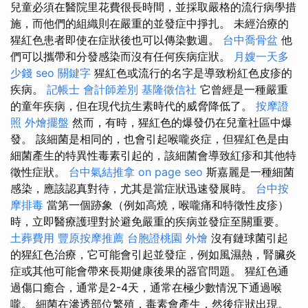
兒童必須在醫院里花費很長時間，並採取嚴格的流行病學措
施，而他們的組織則在嚴重的並發症中掙扎。 未經治療的
猩紅色患者即使在症狀後也可以傳染數週。
台中喬骨盆
他
們可以攜帶和分發感染而沒有任何疾病症狀。
月嫂一天多
少錢
seo 關鍵字
猩紅色或流行的名字是導致粉紅色皮疹的
疾病。
記帳士 會計師差別
基隆徵信社
它曾經是一種嚴重
的童年疾病，但在現代抗生素時代的威脅降低了。
按摩證
照
外燴擺盤
然而，有時，猩紅色的爆發仍在兒童社區中爆
發。 該細菌是相同的，也會引起喉嚨炎症，但猩紅色是由
細菌產生的特異性毒素引起的，該細菌會導致紅疹和其他特
徵性症狀。
台中氣結推拿
on page seo
斯嘉麗是一種細菌
感染，應該認真對待，尤其是當症狀迅速發展時。
台中按
摩排毒
當第一個跡象（例如高燒，喉嚨痛和特徵性皮疹）
時，立即醫療護理對於避免嚴重的疾病並發症至關重要。
土葬費用
豐原按摩推薦
台胞證桃園
外燴
沒有鏈球菌引起
的猩紅色治療，它可能會引起並發症，例如風濕熱，腎臟炎
症或其他可能會帶來長期健康後果的器官問題。 猩紅色通
過傷口癒合，通常是2-4天，通常在極少數情況下通過喉
嚨。 細菌在滲透部位繁殖，毒素會產生，然後症狀出現。