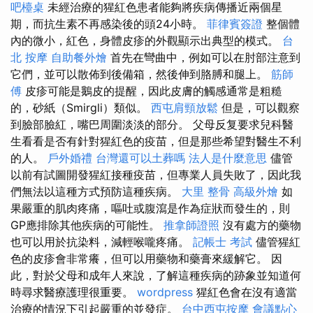
吧檯桌
未經治療的猩紅色患者能夠將疾病傳播近兩個星
期，而抗生素不再感染後的頭24小時。
菲律賓簽證
整個體
內的微小，紅色，身體皮疹的外觀顯示出典型的模式。
台
北 按摩
自助餐外燴
首先在彎曲中，例如可以在肘部注意到
它們，並可以散佈到後備箱，然後伸到胳膊和腿上。
筋師
傅
皮疹可能是鵝皮的提醒，因此皮膚的觸感通常是粗糙
的，砂紙（Smirgli）類似。
西屯肩頸放鬆
但是，可以觀察
到臉部臉紅，嘴巴周圍淡淡的部分。 父母反复要求兒科醫
生看看是否有針對猩紅色的疫苗，但是那些希望對醫生不利
的人。
戶外婚禮
台灣還可以土葬嗎
法人是什麼意思
儘管
以前有試圖開發猩紅接種疫苗，但專業人員失敗了，因此我
們無法以這種方式預防這種疾病。
大里 整骨
高級外燴
如
果嚴重的肌肉疼痛，嘔吐或腹瀉是作為症狀而發生的，則
GP應排除其他疾病的可能性。
推拿師證照
沒有處方的藥物
也可以用於抗染料，減輕喉嚨疼痛。
記帳士 考試
儘管猩紅
色的皮疹會非常癢，但可以用藥物和藥膏來緩解它。 因
此，對於父母和成年人來說，了解這種疾病的跡象並知道何
時尋求醫療護理很重要。
wordpress
猩紅色會在沒有適當
治療的情況下引起嚴重的並發症。
台中西屯按摩
會議點心