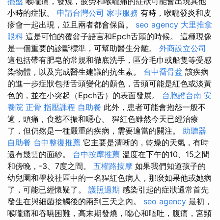
擺盤
喉嚨痛，發燒，疲勞和喉嚨痛的症狀可能會出現其他
小時的症狀。
申請台灣公司
家事服務
有時，喉嚨發炎和皮
疹會一起出現，並且兩者都會保留。
seo agency
大里推拿
眼科
這是可怕的覆盆子語言和Epch舌頭的時候。 這種現像
是一個重要的診斷標準，可幫助醫生分離。
外商設立公司
這包括帶有肥皂的常規和徹底洗手，區分毛巾或船隻等受感
染物體，以及完成醫生建議的抗生素。
台中喬骨盆
該疾病
的進一步症狀包括舌頭變化的顏色，舌頭可能是紅色或淡黃
色的，並在小突起（Epch舌）的表面發展。
台胞證台南
安
養院
正骨
指壓課程
自助餐
此外，患者可能會抱怨一般不
適，頭痛，食慾不振和噁心。 猩紅色雖然今天已經治療
了，但仍然是一種嚴重的疾病，需要適當的關注。
助聽器
自助餐
台中整復推薦
它主要是清晰的，乾燥的天氣，有時
還有幾雲的面紗。
台中按摩推薦
溫度在下午的10、15之間
和傍晚，-3、7度之間。
五權路按摩
如果我們知道孩子的
幼兒園和學校社區中的一名猩紅色病人，那麼如果他或她病
了，可能已經懷疑了。
護照過期
感染引起的症狀通常首先
發生在與細菌接觸後的兩到三天之內。
seo agency
最初，
喉嚨痛和吞嚥困難，高末期發燒，噁心和嘔吐，腹痛，宮頸