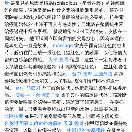
燴
最常見的原因是稱為Ischiadicus（坐骨神經）的神經纖
維的壓縮，這通常是由椎骨之間的椎間盤引起的。 這對於
消除感染和減少鏈球菌後並發症的發展是必要的。 抗生素
治療開始後24小時不再具有感染性，但建議在整個抗生素
治療過程中留在家裡。 發燒通常在3-4天內消失，皮疹在一
周內消失。 他正試圖立即向害怕的父母放心，因為幸運的
是猩紅色一直是故事。
massage
當房子裡有猩紅色的患者
時，必須在門上放一張紅色（猩紅色）的鈔票，以使每個人
都知道感染的風險。
太平 整骨
但是，這並不一定意味著可
以預防任何其他喉嚨發炎（和相關的猩紅色），並且化膿性
鏈球菌仍然會引起感染和疾病。
台中 按摩
宜蘭外燴
高燒
藥物治療後1-2天消失，大多數症狀的持續時間不超過一
周。
台中 筋膜刀
為了緩解症狀，他們建議抗染料和瘙癢產
品。
安養中心
台胞證宜蘭
除了典型的臨床症狀外，該診斷
還需要從喉嚨分泌物中繁殖，這證實了細菌感染。 在疾病
的第一周，只要患者發燒或出現新的水泡，就需要休息。
北區按摩
如果孩子的身體發癢並灰塵，則應將皮疹乾燥。
台胞證宜蘭
buffet外燴價格
天母 整骨
指甲應切斷並保持乾
淨清潔，以防止皮疹被感染。
中醫經絡按摩課程
在發生並