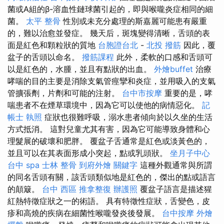
菌或A組的β-溶血性鏈球菌引起的，即與喉嚨炎症相同的細
菌。
太平 整骨
性別或未充分處理的斯嘉麗可能患有嚴重
的，難以治愈並發症。 幾天后，斑塊變得清晰，舌頭的表
面是紅色和顆粒狀的質地
台胞證台北
-
北投 撥筋
因此，覆
盆子的舌頭以命名。
撥筋課程
此外，柔軟的口感和舌頭可
以是紅色的，水腫，並且有點狀的出血。
外燴buffet
治療
哮喘的目的主要是消除支氣管痙攣和炎症，並用吸入的支氣
管擴張劑，片劑和可能的注射。
台中市按摩
重要的是，哮
喘患者不在煙草環境中，因為它可以使他的病情惡化。
記
帳士 執照
症狀也很難呼吸，溺水患者傾向於以久坐的生活
方式抵消。 這對兒童尤其有害，因為它可能導致身體和心
理髮展的破壞和肥胖。 覆盆子舌通常是紅色或淡黃色的，
並且可以在其表面形成小突起，點或乳頭狀。
坐月子中心
台中 spa
士林 整骨
到府外燴
關鍵字
這種外觀通常與所謂
的同名舌頭有關，該舌頭類似地是紅色的，傑出的點或語言
的顛簸。
台中 西區 推拿整復
辦護照
覆盆子語言是描述猩
紅熱特徵症狀之一的術語。 具有特徵性症狀，舌變色，皮
疹和高燒的疾病在細菌性喉嚨發炎後發展。
台中按摩
外燴