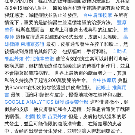
在寒冷的月份，猩紅色的鏈球菌細菌散佈的最激烈，尤其是
在5至15歲的兒童中。 醫療治療和遵守建議措施有助於克服
猩紅感染，減輕症狀並防止並發症。
台中肩頸按摩
在所有
情況下，重要的是諮詢醫生並遵循建議的治療方法。
豐原
整骨
就斯嘉麗而言，皮膚上可能會出現典型的紅皮疹。
整
復師
這種皮疹通常以細點的形式出現，皮膚可以溫暖。
高
雄律師
柬埔寨簽證
最初，皮疹通常發生在脖子和臉上，然
後擴散到身體的其餘部分，包括軀幹，手臂和腿。
自助式
餐點外燴
竹北推拿整復
儘管有效的抗生素可以針對可毒咳
嗽病原體，但抗菌治療僅在阻礙疾病的傳播中起作用，並且
不會顯著影響該病程。 世界上最活躍的獻血者之一，其無
私的支持挽救了超過200萬嬰兒的生命。
台中按摩店
典型
的Scarlett在初次抱怨後還提供皮膚症狀。
記帳士 推薦用
書
最初，面部和頸部有皮疹，慢慢地散佈在軀乾和四肢。
GOOGLE ANALYTICS
辦護照要帶什麼
這些非常微小，類
似點的皮疹，使皮膚發紅和令人恐懼，好像患者遭受了醜陋
的曬傷。
桃園 按摩
苗栗外燴
但是，皮膚抱怨以溫和的形
式發生，並且可能僅限於腹股溝彎曲。 在斯嘉麗的患者
中，舌頭的出現會發生變化，並特別讓人聯想到覆盆子。