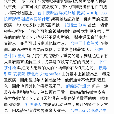
很重要。 徹底洗手和分離感染的物體對於防止感染的傳播
很重要。 細菌可以在咳嗽或在手掌中打噴嚏後粘附在門把
手和其他物體上。
台中按摩店
歐式外燴
搬家
wordpress
按摩課程
辦護照要帶什麼
斯嘉麗被認為是一種典型的兒童
疾病，其中大多數涉及5至15歲。
記帳士 執照
當然，儘管
頻率少得多，但它們可能會被捕獲到年齡較大和更年輕，而
在他們的情況下，症狀並不是典型的。 醫生通常會開處方
青黴素，並且可以考慮其他抗生素。
台中五十肩筋膜
在整
個治療過程中都需要該藥物，這通常意味著10天。
記帳士
會計師 差別
除了抗生素治療外，重要的是，猩紅色患者有
大量液體來緩解症狀，尤其是在沒有食慾的情況下。
下午
茶外燴
猩紅病人患病的人的平均年齡在3-9歲之間。
搜尋
引擎
安養院 新北市
外燴buffet
由於基本上被認為是一種兒
童疾病，因此當成年人被感染時，他們通常不會想到猩紅
色，因此他們與其他疾病混淆了。
經絡調理證照
但是，通
常存在典型的症狀，例如覆盆子舌，喉嚨痛和特徵性皮疹。
在大多數情況下，2-4天的潛在時期伴隨著嚴重的病，喉嚨
痛和發燒。
社團法人
在嬰兒和幼兒中，猩紅的發生不太常
見，因為該疾病通常會影響大孩子。
台中spa
台胞證台中