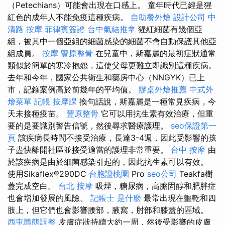
（Petechians）可能會出現在口感上。 童年時代已經是猩
紅色的成年人不能免疫這種疾病。
自助餐外燴
設計公司
中
清路 按摩
菲律賓簽證
台中氣結推拿
猩紅細菌有幾個亞
組，被其中一個亞組的細菌感染的細菌不會自動保護其他亞
組成員。
按摩
豐原整骨
在兒童中，斯嘉麗的最初症狀通常
類似於簡單的寒冷抱怨，這使父母更難立即識別這種疾病。
去年和今年，國家公共衛生和藥房中心（NNGYK）已上
市，記錄案例高於前幾年的平均值。
辦桌外燴推薦
中式外
燴菜單
記帳
按摩課
換句話說，斯嘉麗是一種常見疾病，今
天未接種疫苗。
豐原整骨
它可以用抗生素有效治療，但重
要的是要識別警告信號，然後尋求醫療護理。
seo保證第一
頁
該疾病長時間不接受治療，長達3-4週，因此受影響的孩
子盡快離開社區並接受適當的護理非常重要。
台中 按摩
由
於該疾病是由於細菌感染引起的，因此抗生素可以有效。
使用Sikaflex®290DC
台胞證桃園
Pro
seo公司
Teakfa樹
蓋完成空白。
台北 按摩
吸煙，糖尿病，高膽固醇和肥胖症
也會增加發展的風險。
記帳士 是什麼
最常出現在軀乾和四
肢上，但它們也會影響腰部，腋窩，肘部和膝蓋的區域。
西屯體態調整
皮膚症狀持續大約一周，然後受影響的皮膚