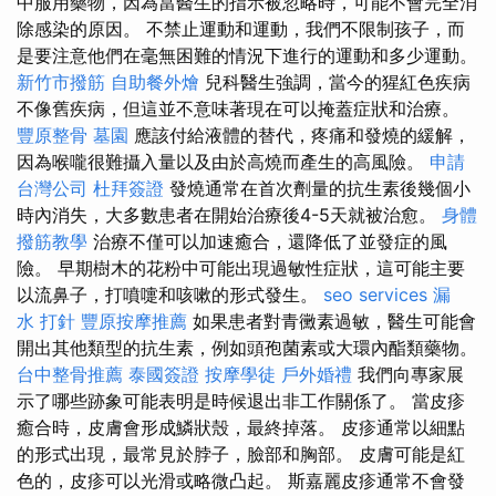
中服用藥物，因為當醫生的指示被忽略時，可能不會完全消
除感染的原因。 不禁止運動和運動，我們不限制孩子，而
是要注意他們在毫無困難的情況下進行的運動和多少運動。
新竹市撥筋
自助餐外燴
兒科醫生強調，當今的猩紅色疾病
不像舊疾病，但這並不意味著現在可以掩蓋症狀和治療。
豐原整骨
墓園
應該付給液體的替代，疼痛和發燒的緩解，
因為喉嚨很難攝入量以及由於高燒而產生的高風險。
申請
台灣公司
杜拜簽證
發燒通常在首次劑量的抗生素後幾個小
時內消失，大多數患者在開始治療後4-5天就被治愈。
身體
撥筋教學
治療不僅可以加速癒合，還降低了並發症的風
險。 早期樹木的花粉中可能出現過敏性症狀，這可能主要
以流鼻子，打噴嚏和咳嗽的形式發生。
seo services
漏
水 打針
豐原按摩推薦
如果患者對青黴素過敏，醫生可能會
開出其他類型的抗生素，例如頭孢菌素或大環內酯類藥物。
台中整骨推薦
泰國簽證
按摩學徒
戶外婚禮
我們向專家展
示了哪些跡象可能表明是時候退出非工作關係了。 當皮疹
癒合時，皮膚會形成鱗狀殼，最終掉落。 皮疹通常以細點
的形式出現，最常見於脖子，臉部和胸部。 皮膚可能是紅
色的，皮疹可以光滑或略微凸起。 斯嘉麗皮疹通常不會發