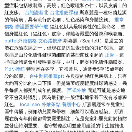
型症狀包括喉嚨痛，高燒，紅色喉嚨和杏仁，以及皮膚上的
紅皮疹。
台胞證新北
台北撥筋課程
斯嘉麗是一種細菌起源
的傳染病，具有流行的名稱，紅色感染和身體接觸。
推拿
價格
辦護照要帶什麼
猩紅色以其最特徵性的症狀命名，整
個身體紅色（猩紅色）皮疹，伴隨著嚴重的發燒和喉嚨痛。
buffet外燴價格
文心路按摩
斯嘉麗（Scarlett）是過去的
潛在危險疾病之一，但現在是抗生素治癒的良好疾病。 該
疾病是由於化膿性鏈球菌細菌的某些菌株引起的
正骨
- 這
些病原體還會引發喉嚨炎症，中耳，肺炎和化膿性腦膜炎。
竹北 撥筋
特別是在冬季，它很常見，通常受5至15歲年齡
段的影響。
台中刮痧推薦ptt
在典型的猩紅色疾病上，只有
大約百分比的人口下降，但是隨著輕度輕度鏈球菌感染，幾
乎每個人都受到成年的保護。
西式外燴
問題可能是感染通
常不會及時識別，因為最初的一般症狀通常甚至沒有考慮猩
紅色。
local seo
外燴茶點
養護中心
斯嘉麗經常在兒童社
區中傳播，例如幼兒園和學校，細菌可以迅速感染。 斯嘉
麗在所有年齡段都需要嚴重關注，但是兒童和嬰兒對於預防
並發症特別重要。 遵守醫療說明並使用建議的衛生措施也