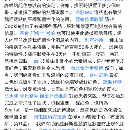
許網站記住您以前的決定；例如，搜索時設置了多少個結
果，或選擇了網站的無障礙版本。
谷歌seo
這些也有助於
我們網站的平穩和個性化的使用。
經絡按摩教學
這些
Cookie提供了有關哪些產品，服務和優惠可能與您有關的
信息。
茶會
記帳士 考前
您可以使用此數據顯示目標，個
人內容並改善我們個性化消息的內容。
到府外燴
一種未知
的疾病正在剛果傳播，剛果已經宣稱50多人死亡。 該疾病
的特徵性皮膚症狀發生在3天內，不到頸部，腹部，胸部，
然後是四肢。
ssl
皮疹由非常小的元素組成，這些元素使皮
膚紅色，略帶粗糙且令人恐懼。
台北會計事務所
然而，如
今，我們經常看到非常溫和的皮膚症狀。
台中舒壓
最初，
白色斑塊吸引了舌頭，邊緣和尖端變成鮮紅色。
護照代辦
幾天后，斑塊被清除，舌表面具有紅色和顆粒狀的質地。
防水膠
豐原整骨
辦桌外燴推薦
對於患者來說，即使在治愈
完成之前消除了症狀，也很重要。 猩紅色，也稱為
Scarlat，是一種細菌來源的傳染病，最常見的是為化膿性
鏈球菌引起。
南屯國術館推薦
在újbuda醫療中心（布達佩
斯，第11區），我們有助於緩解斯嘉麗的症狀並防止現代診