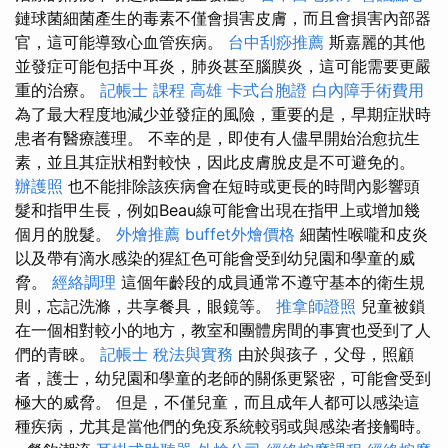
鏈球菌細菌產生的毒素不僅會損害皮膚，而且會損害內部器
官，這可能導致心血管疾病。
台中刮痧推薦
斯嘉麗的其他
並發症可能包括中耳炎，肺炎甚至腦膜炎，這可能需要更嚴
重的治療。
記帳士 課程 高雄
卡式台胞證
白內障手術費用
為了最大程度地減少並發症的風險，重要的是，早期症狀時
患者有醫療護理。 不幸的是，即使有人儘早開始治愈抗生
素，並且其症狀相對較快，因此皮膚脫皮是不可避免的。
辦護照
也不能排除該疾病會在短時或更長的時間內影響頭
髮和指甲生長，例如Beau線可能會出現在指甲上或增加幾
個月的脫髮。
外燴推薦
buffet外燴價格
細菌性喉嚨和皮炎
以及帶有滴水感染的猩紅色可能會受到幼兒園和學童的威
脅。
經絡調理
這個年齡段的成員通常不遵守基本的衛生規
則，忘記洗滌，共享餐具，眼鏡等。
推拿師證照
兒童被鎖
在一個相對較小的地方，教室和團體房間的事實也受到了人
們的青睞。
記帳士 稅法與實務
由於與孩子，父母，照顧
者，護士，幼兒園和學童的老師的關係更緊密，可能會受到
極大的威脅。 但是，不僅兒童，而且成年人都可以感染這
種疾病，尤其是當他們的免疫系統較弱或與感染者接觸時。