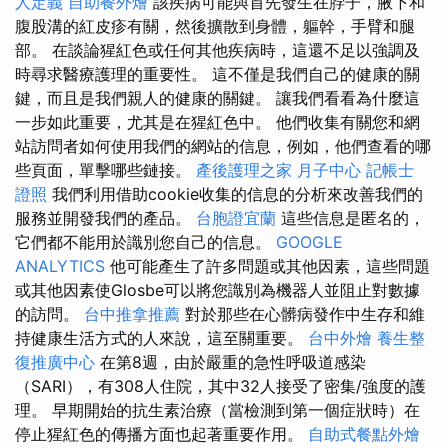
人定義
自助餐外燴
該疾病可能與首先發生在脖子，腋下和
腹股溝的紅皮疹有關，然後擴散到身體，軀幹，手臂和腿
部。 在談論猩紅色或任何其他疾病時，這還不足以強調及
時尋求醫療護理的重要性。 這不僅是我們自己的健康的關
鍵，而且是我們親人的健康的關鍵。 讓我們看看為什麼這
一步如此重要，尤其是在猩紅色中。 他們收集有關您和網
站訪問者如何使用我們的網站的信息，例如，他們查看的哪
些頁面，單擊哪些鏈接。
產後護理之家 月子中心
記帳士
證照
我們利用借助cookie收集的信息的分析來改善我們的
服務並開發我們的產品。
台胞證宜蘭
這些信息是匿名的，
它們都不能用於識別您自己的信息。
GOOGLE
ANALYTICS
他可能產生了許多問題或其他因素，這些問題
或其他因素使Glosbe可以將您識別為機器人並阻止對數據
的訪問。
台中推拿推薦
對於那些在心髒病發作中生存和維
持健康生活方式的人來說，這至關重要。
台中外燴
養生整
復推廣中心
在第8週，由於嚴重的急性呼吸道感染
（SARI），有308人住院，其中32人接受了密集/強度的護
理。 早期開始的抗生素治療（當檢測到第一個症狀時）在
停止猩紅色的傳播方面也起著重要作用。
自助式餐點外燴