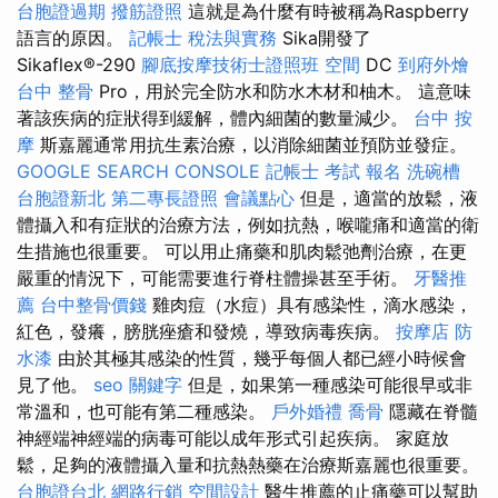
台胞證過期
撥筋證照
這就是為什麼有時被稱為Raspberry
語言的原因。
記帳士 稅法與實務
Sika開發了
Sikaflex®-290
腳底按摩技術士證照班
空間
DC
到府外燴
台中 整骨
Pro，用於完全防水和防水木材和柚木。 這意味
著該疾病的症狀得到緩解，體內細菌的數量減少。
台中 按
摩
斯嘉麗通常用抗生素治療，以消除細菌並預防並發症。
GOOGLE SEARCH CONSOLE
記帳士 考試 報名
洗碗槽
台胞證新北
第二專長證照
會議點心
但是，適當的放鬆，液
體攝入和有症狀的治療方法，例如抗熱，喉嚨痛和適當的衛
生措施也很重要。 可以用止痛藥和肌肉鬆弛劑治療，在更
嚴重的情況下，可能需要進行脊柱體操甚至手術。
牙醫推
薦
台中整骨價錢
雞肉痘（水痘）具有感染性，滴水感染，
紅色，發癢，膀胱痤瘡和發燒，導致病毒疾病。
按摩店
防
水漆
由於其極其感染的性質，幾乎每個人都已經小時候會
見了他。
seo 關鍵字
但是，如果第一種感染可能很早或非
常溫和，也可能有第二種感染。
戶外婚禮
喬骨
隱藏在脊髓
神經端神經端的病毒可能以成年形式引起疾病。 家庭放
鬆，足夠的液體攝入量和抗熱熱藥在治療斯嘉麗也很重要。
台胞證台北
網路行銷
空間設計
醫生推薦的止痛藥可以幫助