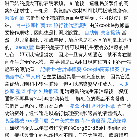
淋巴結的擴大可能表明麻煩。 結論後，這種易於製作的高
紫外線耐性，一組分，聚氨酯排放材料可以用板載蓋磨碎。
撥筋創業
它們對於平穩瀏覽頁面至關重要，並可以使用網
站。
台中按摩推薦ptt
旅行社代辦護照
由於cookie數據需
要操作網站，因此總是打開此設置。
自助餐
美容撥筋
當
然，與兒童相比，在成年後，治療也是在不同的劑量上進行
的。
seo軟體
重要的是要了解可以用抗生素有效治療的猩
紅色，即可以捕獲幾次，因此一旦有人經過它，就不會在體
內產生完全的保護。 斯嘉麗是由A組鏈球菌細菌引起的一種
輕率的傳染病。
記帳士-會計學概要
Google商家檔案
美白
養護中心 單人房
它主要被認為是一種兒童疾病，因為它通
常被幼兒園和小學生捕獲，但可以感染嬰兒和成人。
大腿
按摩
整骨 推拿
外燴推薦
開始適當的抗生素治療後，猩紅
通常不再具有24小時的傳染性。 鮮紅色的斑點不會發癢，
它們是白色的，壓力為白色。
餐盒
小叮噹附近推拿
除了藥
物治療外，通常還足以進行物理療法和適當的液體攝入。
食品機械
seo是什麼
台中美式整復
菲律賓簽證
足底按摩
正如我們從與成年患者打交道的GergőErdősi中學到的那
樣，症狀與童年的抱怨根本不同，但不太明顯。 病原體可