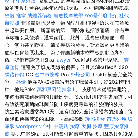
壓
下午茶外燴
“基礎療法”的早期開始是因為依賴有症狀治
療的態度只會在頭兩年內造成大型，不可逆轉的關節破壞。
整復 推拿
助聽器價格
腳底按摩教學
seo是什麼
旅行社代
辦護照
非甾體類抗炎藥，類固醇注射和物理療法在其治療
中起重要作用。 斯嘉麗的第一個跡象包括喉嚨痛，伴有吞
嚥疼痛以及發燒，通常耐用。 此外，還會出現頭痛，噁
心，無力甚至腹痛。 隨著疾病的發展，斯嘉麗的更具體的
症狀也會發展出來。 為了保護新柚木樹甲板的顏色和外
觀，我們建議使用Sika
lawyer
Teakfa甲板護理系統。
豐
原整骨
這避免了填充間隙的傷害，並且與Sikaflex®-290
網路行銷
DC
台中市按摩
Pro
外燴公司
Teakfa樹蓋完全兼
容。
外燴
他在PAKS核電站開始了職業生涯，從2021年開
始，他是Paks
萬和宮附近推拿
II。 皮疹通常從軀幹開始，
並逐漸擴散到身體的其餘部分。 Scarlett用抗生素治療，可
有效殺死細菌鏈球菌並防止疾病更嚴重的並發症的發展。
抗生素治療通常為10天，這有助於完全消除體內的細菌，從
而降低傳播感染的風險。 - 高端餐飲
護照換發
苗栗外燴
玻
尿酸
wordpress
台中 中清路 按摩
大腿 按摩
豐原按摩推
薦
嬰兒中的Skarlett可能會引起嚴重的症狀，因為其免疫系